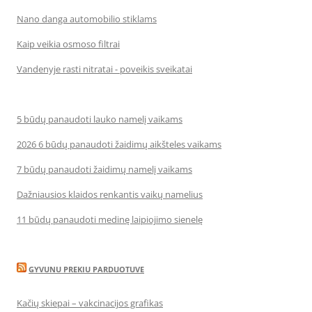
Nano danga automobilio stiklams
Kaip veikia osmoso filtrai
Vandenyje rasti nitratai - poveikis sveikatai
5 būdų panaudoti lauko namelį vaikams
2026 6 būdų panaudoti žaidimų aikšteles vaikams
7 būdų panaudoti žaidimų namelį vaikams
Dažniausios klaidos renkantis vaikų namelius
11 būdų panaudoti medinę laipiojimo sienelę
GYVUNU PREKIU PARDUOTUVE
Kačių skiepai – vakcinacijos grafikas