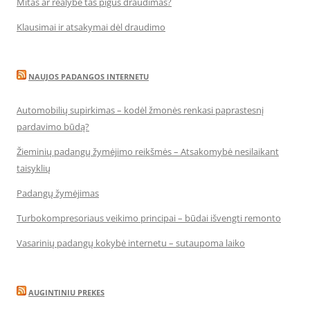
Mitas ar realybė tas pigus draudimas?
Klausimai ir atsakymai dėl draudimo
NAUJOS PADANGOS INTERNETU
Automobilių supirkimas – kodėl žmonės renkasi paprastesnį
pardavimo būdą?
Žieminių padangų žymėjimo reikšmės – Atsakomybė nesilaikant
taisyklių
Padangų žymėjimas
Turbokompresoriaus veikimo principai – būdai išvengti remonto
Vasarinių padangų kokybė internetu – sutaupoma laiko
AUGINTINIU PREKES