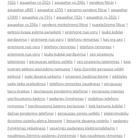
102s
|
aquaphor ro-202s
|
aquaphor ro-206s
|
vandens filtrai
|
aquaphor s800
|
aquaphor s550
|
geriamo vandens filtrai
|
aquaphor
s1000
|
aquaphor ro 101s
|
aquaphor 102s
|
aquaphor ro 202s
|
aquaphor ro 206s
|
vandens minkstinimo filtrai
|
nugeležinimo filtrai
|
pelesio kvapa galima panaikinti
|
priemone nuo voru
|
lauko kubilai
pardavimui
|
priemonė nuo vorų
|
telefonų remontas
|
kas yra seo
|
priemone nuo voru
|
telefonų remontas
|
telefonų remontas
|
priemonė nuo vorų
|
lauko kubilai pardavimui
|
seo straipsniu
talpinimas
|
geriausias pelėsio valiklis
|
seo straipsniu talpinimas
|
kaip
isvengti pelesio atsiradimo namuose
|
kaip išsirinkti geriausią valiklį
pelėsiui
|
puiki dovana vaikams
|
smagiam žaidimui kieme
|
aikštelės
vaikų laiko praleidimui
|
telefonų remontas naudingas
|
geriausias
kaciu kraikas
|
dazniausiai gendantys telefonai
|
geriausias maistas
sterilizuotoms katėms
|
padangų žymėjimas
|
mobiliųjų telefonų
remontas
|
sterilizuotoms katėms geriausias
|
kiek kainuoja kubilai
|
dažnai gendantys telefonai
|
geriausias vonios valiklis
|
elektromobiliu
ikrovimo stoteliu pletra lietuvoje
|
lietuvoje daugeja stoteliu
|
padangų
žymėjimas reikalingas
|
vasarinės padangos elektromobiliams
|
naudingas žieminių padangų žymėjimas
|
kuo naudingas remontas
|