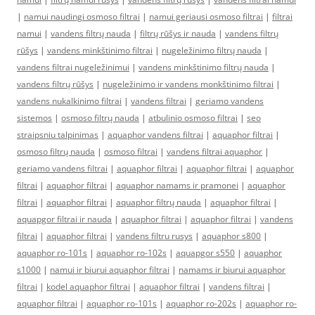
|
namui naudingi osmoso filtrai
|
namui geriausi osmoso filtrai
|
filtrai
namui
|
vandens filtrų nauda
|
filtrų rūšys ir nauda
|
vandens filtrų
rūšys
|
vandens minkštinimo filtrai
|
nugeležinimo filtrų nauda
|
vandens filtrai nugeležinimui
|
vandens minkštinimo filtrų nauda
|
vandens filtrų rūšys
|
nugeležinimo ir vandens monkštinimo filtrai
|
vandens nukalkinimo filtrai
|
vandens filtrai
|
geriamo vandens
sistemos
|
osmoso filtrų nauda
|
atbulinio osmoso filtrai
|
seo
straipsniu talpinimas
|
aquaphor vandens filtrai
|
aquaphor filtrai
|
osmoso filtrų nauda
|
osmoso filtrai
|
vandens filtrai aquaphor
|
geriamo vandens filtrai
|
aquaphor filtrai
|
aquaphor filtrai
|
aquaphor
filtrai
|
aquaphor filtrai
|
aquaphor namams ir pramonei
|
aquaphor
filtrai
|
aquaphor filtrai
|
aquaphor filtrų nauda
|
aquaphor filtrai
|
aquapgor filtrai ir nauda
|
aquaphor filtrai
|
aquaphor filtrai
|
vandens
filtrai
|
aquaphor filtrai
|
vandens filtru rusys
|
aquaphor s800
|
aquaphor ro-101s
|
aquaphor ro-102s
|
aquapgor s550
|
aquaphor
s1000
|
namui ir biurui aquaphor filtrai
|
namams ir biurui aquaphor
filtrai
|
kodel aquaphor filtrai
|
aquaphor filtrai
|
vandens filtrai
|
aquaphor filtrai
|
aquaphor ro-101s
|
aquaphor ro-202s
|
aquaphor ro-