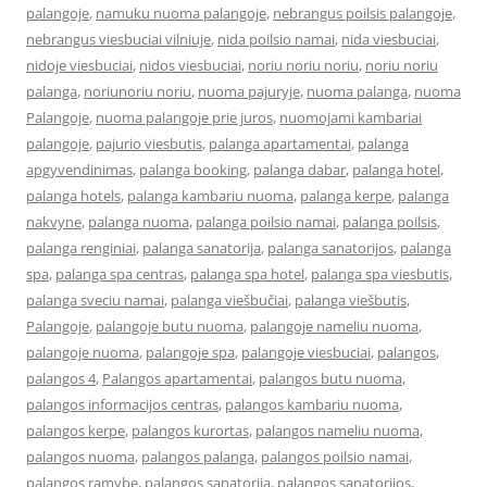
palangoje
,
namuku nuoma palangoje
,
nebrangus poilsis palangoje
,
nebrangus viesbuciai vilniuje
,
nida poilsio namai
,
nida viesbuciai
,
nidoje viesbuciai
,
nidos viesbuciai
,
noriu noriu noriu
,
noriu noriu
palanga
,
noriunoriu noriu
,
nuoma pajuryje
,
nuoma palanga
,
nuoma
Palangoje
,
nuoma palangoje prie juros
,
nuomojami kambariai
palangoje
,
pajurio viesbutis
,
palanga apartamentai
,
palanga
apgyvendinimas
,
palanga booking
,
palanga dabar
,
palanga hotel
,
palanga hotels
,
palanga kambariu nuoma
,
palanga kerpe
,
palanga
nakvyne
,
palanga nuoma
,
palanga poilsio namai
,
palanga poilsis
,
palanga renginiai
,
palanga sanatorija
,
palanga sanatorijos
,
palanga
spa
,
palanga spa centras
,
palanga spa hotel
,
palanga spa viesbutis
,
palanga sveciu namai
,
palanga viešbučiai
,
palanga viešbutis
,
Palangoje
,
palangoje butu nuoma
,
palangoje nameliu nuoma
,
palangoje nuoma
,
palangoje spa
,
palangoje viesbuciai
,
palangos
,
palangos 4
,
Palangos apartamentai
,
palangos butu nuoma
,
palangos informacijos centras
,
palangos kambariu nuoma
,
palangos kerpe
,
palangos kurortas
,
palangos nameliu nuoma
,
palangos nuoma
,
palangos palanga
,
palangos poilsio namai
,
palangos ramybe
,
palangos sanatorija
,
palangos sanatorijos
,