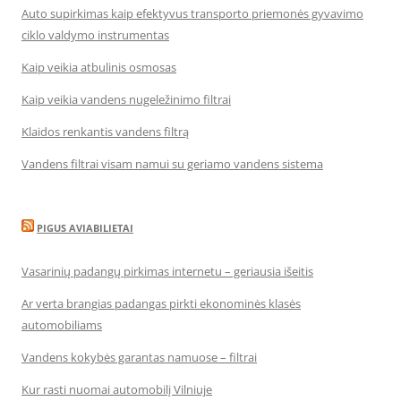
Auto supirkimas kaip efektyvus transporto priemonės gyvavimo
ciklo valdymo instrumentas
Kaip veikia atbulinis osmosas
Kaip veikia vandens nugeležinimo filtrai
Klaidos renkantis vandens filtrą
Vandens filtrai visam namui su geriamo vandens sistema
PIGUS AVIABILIETAI
Vasarinių padangų pirkimas internetu – geriausia išeitis
Ar verta brangias padangas pirkti ekonominės klasės
automobiliams
Vandens kokybės garantas namuose – filtrai
Kur rasti nuomai automobilį Vilniuje