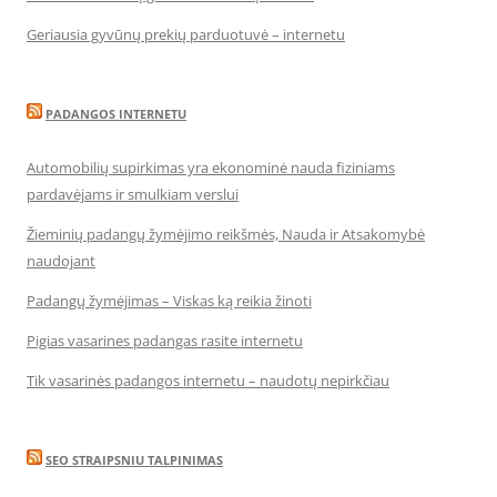
Geriausia gyvūnų prekių parduotuvė – internetu
PADANGOS INTERNETU
Automobilių supirkimas yra ekonominė nauda fiziniams
pardavėjams ir smulkiam verslui
Žieminių padangų žymėjimo reikšmės, Nauda ir Atsakomybė
naudojant
Padangų žymėjimas – Viskas ką reikia žinoti
Pigias vasarines padangas rasite internetu
Tik vasarinės padangos internetu – naudotų nepirkčiau
SEO STRAIPSNIU TALPINIMAS