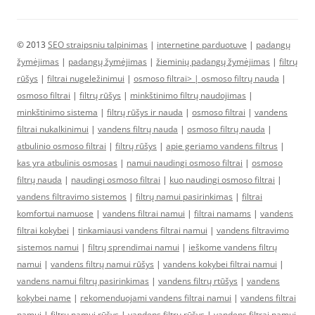
© 2013
SEO straipsniu talpinimas
|
internetine parduotuve
|
padangų
žymėjimas
|
padangų žymėjimas
|
žieminių padangų žymėjimas
|
filtrų
rūšys
|
filtrai nugeležinimui
|
osmoso filtrai> |
osmoso filtrų nauda
|
osmoso filtrai
|
filtrų rūšys
|
minkštinimo filtrų naudojimas
|
minkštinimo sistema
|
filtrų rūšys ir nauda
|
osmoso filtrai
|
vandens
filtrai nukalkinimui
|
vandens filtrų nauda
|
osmoso filtrų nauda
|
atbulinio osmoso filtrai
|
filtrų rūšys
|
apie geriamo vandens filtrus
|
kas yra atbulinis osmosas
|
namui naudingi osmoso filtrai
|
osmoso
filtrų nauda
|
naudingi osmoso filtrai
|
kuo naudingi osmoso filtrai
|
vandens filtravimo sistemos
|
filtrų namui pasirinkimas
|
filtrai
komfortui namuose
|
vandens filtrai namui
|
filtrai namams
|
vandens
filtrai kokybei
|
tinkamiausi vandens filtrai namui
|
vandens filtravimo
sistemos namui
|
filtrų sprendimai namui
|
ieškome vandens filtrų
namui
|
vandens filtrų namui rūšys
|
vandens kokybei filtrai namui
|
vandens namui filtrų pasirinkimas
|
vandens filtrų rtūšys
|
vandens
kokybei name
|
rekomenduojami vandens filtrai namui
|
vandens filtrai
namui
|
filtrų namui rūšys
|
vandens filtrų rūšys
|
vandens filtrai namui