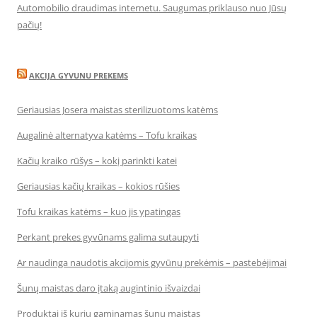
Automobilio draudimas internetu. Saugumas priklauso nuo Jūsų
pačių!
AKCIJA GYVUNU PREKEMS
Geriausias Josera maistas sterilizuotoms katėms
Augalinė alternatyva katėms – Tofu kraikas
Kačių kraiko rūšys – kokį parinkti katei
Geriausias kačių kraikas – kokios rūšies
Tofu kraikas katėms – kuo jis ypatingas
Perkant prekes gyvūnams galima sutaupyti
Ar naudinga naudotis akcijomis gyvūnų prekėmis – pastebėjimai
Šunų maistas daro įtaką augintinio išvaizdai
Produktai iš kurių gaminamas šunų maistas