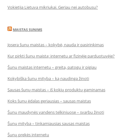
Vokietija Lietuva mikriukai. Geriau nei autobusu?
MAISTAS SUNIMS
Josera šunų maistas – kokybė, nauda ir pasirinkimas
Kur pirkti šunų maistą: internetu ar fizinėje parduotuvėje?
Šunų maistas internetu – greita, patogu ir pigiau
Kokybiška šunų mityba – ką naudinga žinoti
Sausas šunų maistas – iš kokių produktų gaminamas
Koks šunų ėdalas geriausias – sausas maistas
Šunų maudynės vandens telkiniuose – svarbu žinoti
Šunų mityba – tinkamiausias sausas maistas
Šunų prekės internetu