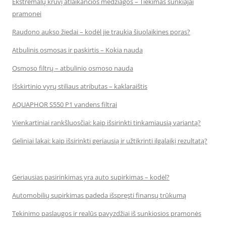
Ekstremalų krūvį atlaikančios medžiagos – Tiekimas sunkiajai
pramonei
Raudono aukso žiedai – kodėl jie traukia šiuolaikines poras?
Atbulinis osmosas ir paskirtis – Kokia nauda
Osmoso filtrų – atbulinio osmoso nauda
Išskirtinio vyrų stiliaus atributas – kaklaraištis
AQUAPHOR S550 P1 vandens filtrai
Vienkartiniai rankšluosčiai: kaip išsirinkti tinkamiausią variantą?
Geliniai lakai: kaip išsirinkti geriausią ir užtikrinti ilgalaikį rezultatą?
Geriausias pasirinkimas yra auto supirkimas – kodėl?
Automobilių supirkimas padeda išspręsti finansų trūkumą
Tekinimo paslaugos ir realūs pavyzdžiai iš sunkiosios pramonės