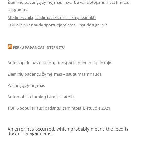
Žieminių padangų žymėjimas – svarbu vairuotojams ir užtikrintas
saugumas
Medinės vaikų žaidimų aikštelės – kaip išsirinkti
CBD aliejaus nauda sportuojantiems – naudoti gali visi
PERKU PADANGAS INTERNETU
Auto supirkimas naudotų transporto priemonių rinkoje
Žieminių padangų žymėjimas – saugumas ir nauda
Padangų žymėjimas
Automobilio turbinų istorija ir ateitis
TOP 6 populiariausi padangų gamintojai Lietuvoje 2021
An error has occurred, which probably means the feed is
down. Try again later.