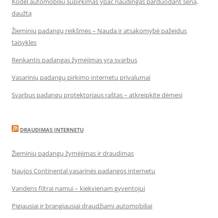
Kodėl automobilių supirkimas ypač naudingas parduodant seną,
daužtą
Žieminių padangų reikšmės – Nauda ir atsakomybė pažeidus
taisykles
Renkantis padangas žymėjimas yra svarbus
Vasarinių padangų pirkimo internetu privalumai
Svarbus padangų protektoriaus raštas – atkreipkite dėmesį
DRAUDIMAS INTERNETU
Žieminių padangų žymėjimas ir draudimas
Naujos Continental vasarinės padangos internetu
Vandens filtrai namui – kiekvienam gyventojui
Pigiausiai ir brangiausiai draudžiami automobiliai