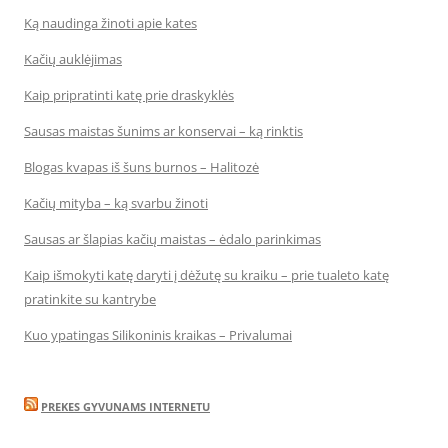
Ką naudinga žinoti apie kates
Kačių auklėjimas
Kaip pripratinti katę prie draskyklės
Sausas maistas šunims ar konservai – ką rinktis
Blogas kvapas iš šuns burnos – Halitozė
Kačių mityba – ką svarbu žinoti
Sausas ar šlapias kačių maistas – ėdalo parinkimas
Kaip išmokyti katę daryti į dėžutę su kraiku – prie tualeto katę
pratinkite su kantrybe
Kuo ypatingas Silikoninis kraikas – Privalumai
PREKES GYVUNAMS INTERNETU