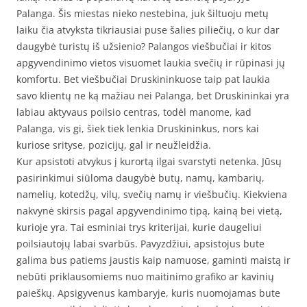
Palanga. Šis miestas nieko nestebina, juk šiltuoju metų
laiku čia atvyksta tikriausiai puse šalies piliečių, o kur dar
daugybė turistų iš užsienio? Palangos viešbučiai ir kitos
apgyvendinimo vietos visuomet laukia svečių ir rūpinasi jų
komfortu. Bet viešbučiai Druskininkuose taip pat laukia
savo klientų ne ką mažiau nei Palanga, bet Druskininkai yra
labiau aktyvaus poilsio centras, todėl manome, kad
Palanga, vis gi, šiek tiek lenkia Druskininkus, nors kai
kuriose srityse, pozicijų, gal ir neužleidžia.
Kur apsistoti atvykus į kurortą ilgai svarstyti netenka. Jūsų
pasirinkimui siūloma daugybė butų, namų, kambarių,
namelių, kotedžų, vilų, svečių namų ir viešbučių. Kiekviena
nakvynė skirsis pagal apgyvendinimo tipą, kainą bei vietą,
kurioje yra. Tai esminiai trys kriterijai, kurie daugeliui
poilsiautojų labai svarbūs. Pavyzdžiui, apsistojus bute
galima bus patiems jaustis kaip namuose, gaminti maistą ir
nebūti priklausomiems nuo maitinimo grafiko ar kavinių
paieškų. Apsigyvenus kambaryje, kuris nuomojamas bute