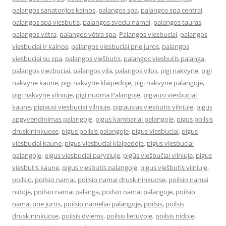
palangos sanatorijos kainos
,
palangos spa
,
palangos spa centrai
,
palangos spa viesbutis
,
palangos sveciu namai
,
palangos tauras
,
palangos vėtra
,
palangos vėtra spa
,
Palangos viesbuciai
,
palangos
viesbuciai ir kainos
,
palangos viesbuciai prie juros
,
palangos
viesbuciai su spa
,
palangos viešbutis
,
palangos viesbutis palanga
,
palangos viezbuciai
,
palangos vila
,
palangos vilos
,
pigi nakvyne
,
pigi
nakvyne kaune
,
pigi nakvyne klaipedoje
,
pigi nakvyne palangoje
,
pigi nakvynė vilniuje
,
pigi nuoma Palangoje
,
pigiausi viesbuciai
kaune
,
pigiausi viesbuciai vilniuje
,
pigiausias viesbutis vilniuje
,
pigus
apgyvendinimas palangoje
,
pigus kambariai palangoje
,
pigus poilsis
druskininkuose
,
pigus poilsis palangoje
,
pigus viesbuciai
,
pigus
viesbuciai kaune
,
pigus viesbuciai klaipedoje
,
pigus viesbuciai
palangoje
,
pigus viesbuciai paryziuje
,
pigūs viešbučiai vilniuje
,
pigus
viesbutis kaune
,
pigus viesbutis palangoje
,
pigus viešbutis vilniuje
,
poilsio
,
poilsio namai
,
poilsio namai druskininkuose
,
poilsio namai
nidoje
,
poilsio namai palanga
,
poilsio namai palangoje
,
poilsio
namai prie juros
,
poilsio nameliai palangoje
,
poilsis
,
poilsis
druskininkuose
,
poilsis dviems
,
poilsis lietuvoje
,
poilsis nidoje
,