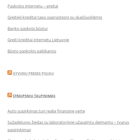
Paskolos internetu – greitai
Greitieji kreditai tapo paprastesni su skaičiuoklėmis
Banko paskola būstui
Greiti kreditai internetu Lietuvoje
Būsto paskolos palūkanos
GYVUNU PREKES PIGIAU
STRAIPSNIU TALPINIMAS
Auto supirkimas turi realią finansinę vertę
Sužadėtuvių žiedas su laboratorijoje užaugintu deimantu – tvarus
pasirinkimas