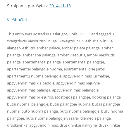
Straipsnis parašytas:
2014-11-13
Viešbučiai
.
This entry was posted in
Paslaugos
,
Poilsiui
,
SEO
and tagged
3
zvaigzduciu viesbutis vilniuje
,
5 zvaigzduciu viesbuciai vilniuje
,
alanga viesbutis
,
amber palace
,
amber palace palanga
,
amber
palanga
,
amber spa palanga
,
amber viesbutis
,
amber viesbutis
palanga
,
apartamentai palanga
,
apartamentai palangoje
,
apartamentai palangoje nuoma
,
apartamentai prie juros
,
apartamentų nuoma palangoje
,
apgyvendinimas jurmaloje
,
apgyvendinimas klaipedoje
,
apgyvendinimas pajuryje
,
apgyvendinimas palanga
,
apgyvendinimas palangoje
,
apgyvendinimas prie juros
,
atostogos palangoje
,
booking palanga
,
butai nuomai palangoje
,
butai palangoje nuoma
,
butas palangoje
nuoma
,
buto nuoma palanga
,
buto nuoma palangoje
,
butų nuoma
palangoje
,
butu nuoma palangoje vasarai
,
diemedis palanga
,
druskininkai apgyvendinimas
,
druskininkai nakvyne
,
druskininkai