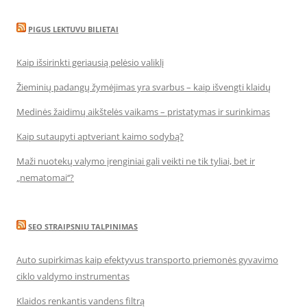
PIGUS LEKTUVU BILIETAI
Kaip išsirinkti geriausią pelėsio valiklį
Žieminių padangų žymėjimas yra svarbus – kaip išvengti klaidų
Medinės žaidimų aikštelės vaikams – pristatymas ir surinkimas
Kaip sutaupyti aptveriant kaimo sodybą?
Maži nuotekų valymo įrenginiai gali veikti ne tik tyliai, bet ir
„nematomai‘‘?
SEO STRAIPSNIU TALPINIMAS
Auto supirkimas kaip efektyvus transporto priemonės gyvavimo
ciklo valdymo instrumentas
Klaidos renkantis vandens filtrą