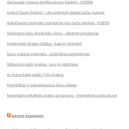
Geriausias maistas sterilizuotoms katėms - JOSERA
Josera Classic katėms - Ulta premium klasės kačių maistas
Aukščiausios kokybės standartas Jūsų šuns mitybai - JOSERA
Skirtingos kačių draskyklių rūšys – skirtingi privalumai
Kodėl katės drasko baldus - kaip to išvengti?
Šunų maistas internetu - praktiškas pasirinkimas
Silikoninis kačių kraikas - kuo jis ypatingas
Ar mano katei patiks Tofu kraikas
Kokybiškas ir subalansuotas šunų ėdalas
Nerandate reikalingų prekių gyvūnams - internetinė parduotuvė
NAUJOS PADANGOS