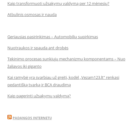
Kaip transformuoti užsakymų valdymą per 12 mėnesių?
Atbulinis osmosas ir nauda
Geriausias pasirinkimas – Automobilių supirkimas
Nuotraukos ir spauda ant drobės
Tekinimo procesas sunkiųjų mechanizmų komponentams – Nuo
žaliavos iki giganto
Kai ramybė yra svarbiau už greitį, kodėl „Vezam123.lt“ renkasi
pedantišką tvarką ir BCA draudimą
Kaip pagerinti užsakymų valdymą?
PADANGOS INTERNETU