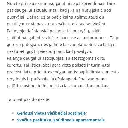
Nuo to priklauso ir mūsų galutinis apsisprendimas. Taip
pat daugeliui aktualu ir tai, kad į kainą būtų įskaičiuoti
pusryčiai. Dažnai už tą pačią kainą galime gauti du
pasiūlymus: vienas su pusryčiais, o kitas be. Viešint
Palangoje dažniausiai pakanka tik pusryčių, o kiti
maitinimai galimi kavinėse, baruose ar restoranuose. Taip
gerokai patogiau, nes galime laisvai planuoti savo laiką ir
neskubėti grįžti į viešbutį tam, kad pavalgyti.
Palanga daugeliui asocijuojasi su atostogoms skirtu
kurortu. Tai išties labai gera vieta pailsėti ir turiningai
praleisti laiką prie jūros mėgaujantis paplūdimiais, miesto
renginiais ir pušynais. Juk Palanga dažnai vadinama
pajūrio sostine, todėl poilsis čia visuomet bus puikus.
Taip pat pasidomėkite:
Geriausi vietos viešbučiai sostinėje
;
Svečius pasitinka įspūdingais apartamentais
.