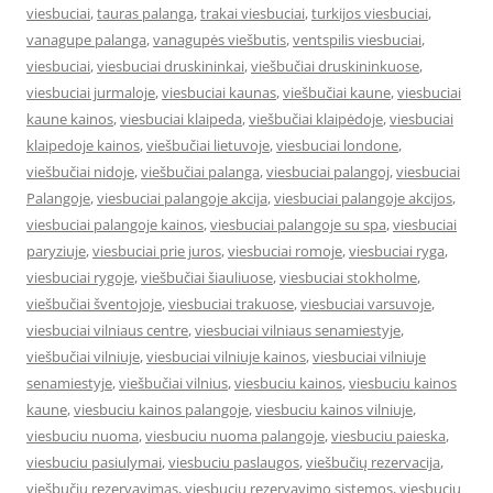
viesbuciai
,
tauras palanga
,
trakai viesbuciai
,
turkijos viesbuciai
,
vanagupe palanga
,
vanagupės viešbutis
,
ventspilis viesbuciai
,
viesbuciai
,
viesbuciai druskininkai
,
viešbučiai druskininkuose
,
viesbuciai jurmaloje
,
viesbuciai kaunas
,
viešbučiai kaune
,
viesbuciai
kaune kainos
,
viesbuciai klaipeda
,
viešbučiai klaipėdoje
,
viesbuciai
klaipedoje kainos
,
viešbučiai lietuvoje
,
viesbuciai londone
,
viešbučiai nidoje
,
viešbučiai palanga
,
viesbuciai palangoj
,
viesbuciai
Palangoje
,
viesbuciai palangoje akcija
,
viesbuciai palangoje akcijos
,
viesbuciai palangoje kainos
,
viesbuciai palangoje su spa
,
viesbuciai
paryziuje
,
viesbuciai prie juros
,
viesbuciai romoje
,
viesbuciai ryga
,
viesbuciai rygoje
,
viešbučiai šiauliuose
,
viesbuciai stokholme
,
viešbučiai šventojoje
,
viesbuciai trakuose
,
viesbuciai varsuvoje
,
viesbuciai vilniaus centre
,
viesbuciai vilniaus senamiestyje
,
viešbučiai vilniuje
,
viesbuciai vilniuje kainos
,
viesbuciai vilniuje
senamiestyje
,
viešbučiai vilnius
,
viesbuciu kainos
,
viesbuciu kainos
kaune
,
viesbuciu kainos palangoje
,
viesbuciu kainos vilniuje
,
viesbuciu nuoma
,
viesbuciu nuoma palangoje
,
viesbuciu paieska
,
viesbuciu pasiulymai
,
viesbuciu paslaugos
,
viešbučių rezervacija
,
viešbučių rezervavimas
,
viesbuciu rezervavimo sistemos
,
viesbuciu