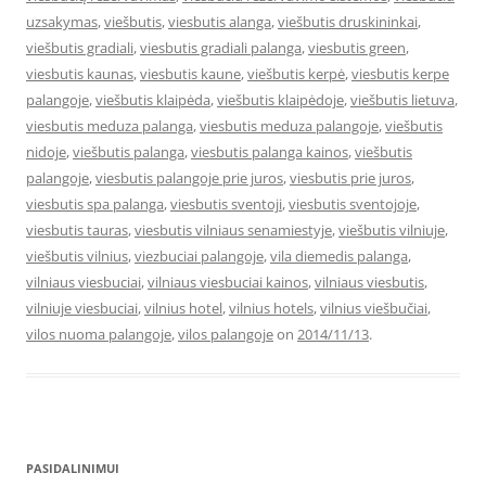
uzsakymas
,
viešbutis
,
viesbutis alanga
,
viešbutis druskininkai
,
viešbutis gradiali
,
viesbutis gradiali palanga
,
viesbutis green
,
viesbutis kaunas
,
viesbutis kaune
,
viešbutis kerpė
,
viesbutis kerpe
palangoje
,
viešbutis klaipėda
,
viešbutis klaipėdoje
,
viešbutis lietuva
,
viesbutis meduza palanga
,
viesbutis meduza palangoje
,
viešbutis
nidoje
,
viešbutis palanga
,
viesbutis palanga kainos
,
viešbutis
palangoje
,
viesbutis palangoje prie juros
,
viesbutis prie juros
,
viesbutis spa palanga
,
viesbutis sventoji
,
viesbutis sventojoje
,
viesbutis tauras
,
viesbutis vilniaus senamiestyje
,
viešbutis vilniuje
,
viešbutis vilnius
,
viezbuciai palangoje
,
vila diemedis palanga
,
vilniaus viesbuciai
,
vilniaus viesbuciai kainos
,
vilniaus viesbutis
,
vilniuje viesbuciai
,
vilnius hotel
,
vilnius hotels
,
vilnius viešbučiai
,
vilos nuoma palangoje
,
vilos palangoje
on
2014/11/13
.
PASIDALINIMUI