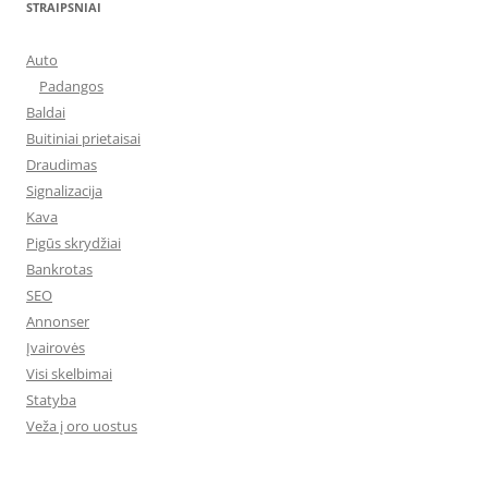
STRAIPSNIAI
Auto
Padangos
Baldai
Buitiniai prietaisai
Draudimas
Signalizacija
Kava
Pigūs skrydžiai
Bankrotas
SEO
Annonser
Įvairovės
Visi skelbimai
Statyba
Veža į oro uostus