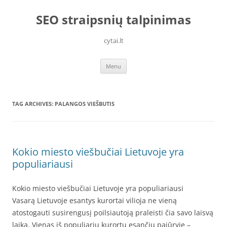
Skip
to
SEO straipsnių talpinimas
content
cytai.lt
Menu
TAG ARCHIVES:
PALANGOS VIEŠBUTIS
Kokio miesto viešbučiai Lietuvoje yra
populiariausi
Kokio miesto viešbučiai Lietuvoje yra populiariausi
Vasarą Lietuvoje esantys kurortai vilioja ne vieną
atostogauti susirengusį poilsiautoją praleisti čia savo laisvą
laiką. Vienas iš populiarių kurortų esančių pajūryje –