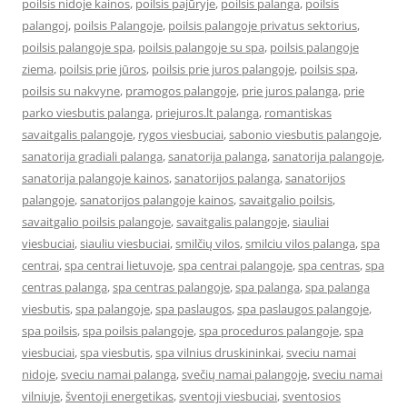
poilsis nidoje kainos
,
poilsis pajūryje
,
poilsis palanga
,
poilsis
palangoj
,
poilsis Palangoje
,
poilsis palangoje privatus sektorius
,
poilsis palangoje spa
,
poilsis palangoje su spa
,
poilsis palangoje
ziema
,
poilsis prie jūros
,
poilsis prie juros palangoje
,
poilsis spa
,
poilsis su nakvyne
,
pramogos palangoje
,
prie juros palanga
,
prie
parko viesbutis palanga
,
priejuros.lt palanga
,
romantiskas
savaitgalis palangoje
,
rygos viesbuciai
,
sabonio viesbutis palangoje
,
sanatorija gradiali palanga
,
sanatorija palanga
,
sanatorija palangoje
,
sanatorija palangoje kainos
,
sanatorijos palanga
,
sanatorijos
palangoje
,
sanatorijos palangoje kainos
,
savaitgalio poilsis
,
savaitgalio poilsis palangoje
,
savaitgalis palangoje
,
siauliai
viesbuciai
,
siauliu viesbuciai
,
smilčių vilos
,
smilciu vilos palanga
,
spa
centrai
,
spa centrai lietuvoje
,
spa centrai palangoje
,
spa centras
,
spa
centras palanga
,
spa centras palangoje
,
spa palanga
,
spa palanga
viesbutis
,
spa palangoje
,
spa paslaugos
,
spa paslaugos palangoje
,
spa poilsis
,
spa poilsis palangoje
,
spa proceduros palangoje
,
spa
viesbuciai
,
spa viesbutis
,
spa vilnius druskininkai
,
sveciu namai
nidoje
,
sveciu namai palanga
,
svečių namai palangoje
,
sveciu namai
vilniuje
,
šventoji energetikas
,
sventoji viesbuciai
,
sventosios