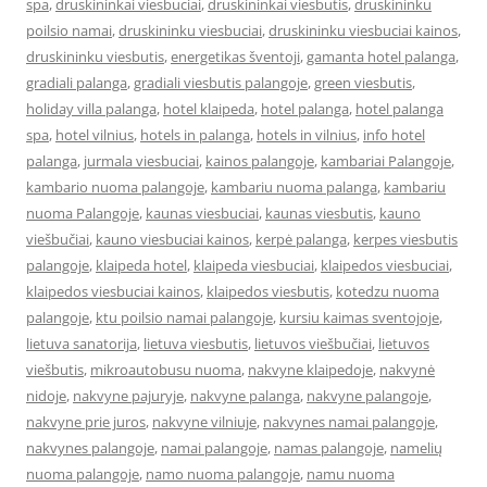
spa
,
druskininkai viesbuciai
,
druskininkai viesbutis
,
druskininku
poilsio namai
,
druskininku viesbuciai
,
druskininku viesbuciai kainos
,
druskininku viesbutis
,
energetikas šventoji
,
gamanta hotel palanga
,
gradiali palanga
,
gradiali viesbutis palangoje
,
green viesbutis
,
holiday villa palanga
,
hotel klaipeda
,
hotel palanga
,
hotel palanga
spa
,
hotel vilnius
,
hotels in palanga
,
hotels in vilnius
,
info hotel
palanga
,
jurmala viesbuciai
,
kainos palangoje
,
kambariai Palangoje
,
kambario nuoma palangoje
,
kambariu nuoma palanga
,
kambariu
nuoma Palangoje
,
kaunas viesbuciai
,
kaunas viesbutis
,
kauno
viešbučiai
,
kauno viesbuciai kainos
,
kerpė palanga
,
kerpes viesbutis
palangoje
,
klaipeda hotel
,
klaipeda viesbuciai
,
klaipedos viesbuciai
,
klaipedos viesbuciai kainos
,
klaipedos viesbutis
,
kotedzu nuoma
palangoje
,
ktu poilsio namai palangoje
,
kursiu kaimas sventojoje
,
lietuva sanatorija
,
lietuva viesbutis
,
lietuvos viešbučiai
,
lietuvos
viešbutis
,
mikroautobusu nuoma
,
nakvyne klaipedoje
,
nakvynė
nidoje
,
nakvyne pajuryje
,
nakvyne palanga
,
nakvyne palangoje
,
nakvyne prie juros
,
nakvyne vilniuje
,
nakvynes namai palangoje
,
nakvynes palangoje
,
namai palangoje
,
namas palangoje
,
namelių
nuoma palangoje
,
namo nuoma palangoje
,
namu nuoma