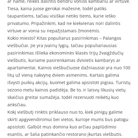
ar name, reikės dalintis bendru vonios kambariu ar virtuve.
Tiesa, kaina juose gerokai mažesnė, todėl patiks
taupantiems, tačiau visiškai netiks tiems, kurie ieško
privatumo. Pripažinkim, kad ne kiekvienas nori dalintis
virtuve ar vonia su nepažįstamais žmonėmis.
Kokio miesto? Kitas populiarus pasirinkimas – Palangos
viešbučiai. Jie yra įvairių lygių, tačiau populiariausias
pasirinkimas išlieka ekonominės klasės trijų žvaigždučių
viešbutis, kuriame pasirenkamas dvivietis kambarys ar
apartamentai. Kainos viešbučiuose dažniausiai yra nuo 100
litų už vieną nakvynę dviem asmenims. Kartais galima
išvysti puikių akcijų, kuomet galima apsistoti pigiau. Turistų
sezono metu kainos padidėja. Be to, ir laisvų likusių vietų
skaičius greitai sumažėja, todėl rezervuoti reikėtų kuo
anksčiau.
Kokį viešbutį rinktis priklauso nuo to, kiek pinigų galime
skirti apgyvendinimui bei vietos, kurioje mums bus patogu
apsistoti. Galbūt mus domina kuo arčiau paplūdimio
esantis, ar šalia patinkančio restorano įkurtas viešbutis.