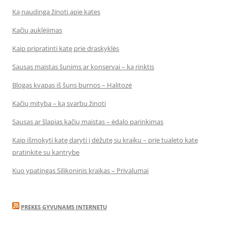
Ką naudinga žinoti apie kates
Kačių auklėjimas
Kaip pripratinti katę prie draskyklės
Sausas maistas šunims ar konservai – ką rinktis
Blogas kvapas iš šuns burnos – Halitozė
Kačių mityba – ką svarbu žinoti
Sausas ar šlapias kačių maistas – ėdalo parinkimas
Kaip išmokyti katę daryti į dėžutę su kraiku – prie tualeto katę
pratinkite su kantrybe
Kuo ypatingas Silikoninis kraikas – Privalumai
PREKES GYVUNAMS INTERNETU