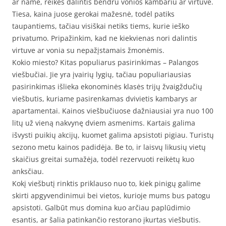
ar name, reikės dalintis bendru vonios kambariu ar virtuve.
Tiesa, kaina juose gerokai mažesnė, todėl patiks
taupantiems, tačiau visiškai netiks tiems, kurie ieško
privatumo. Pripažinkim, kad ne kiekvienas nori dalintis
virtuve ar vonia su nepažįstamais žmonėmis.
Kokio miesto? Kitas populiarus pasirinkimas – Palangos
viešbučiai. Jie yra įvairių lygių, tačiau populiariausias
pasirinkimas išlieka ekonominės klasės trijų žvaigždučių
viešbutis, kuriame pasirenkamas dvivietis kambarys ar
apartamentai. Kainos viešbučiuose dažniausiai yra nuo 100
litų už vieną nakvynę dviem asmenims. Kartais galima
išvysti puikių akcijų, kuomet galima apsistoti pigiau. Turistų
sezono metu kainos padidėja. Be to, ir laisvų likusių vietų
skaičius greitai sumažėja, todėl rezervuoti reikėtų kuo
anksčiau.
Kokį viešbutį rinktis priklauso nuo to, kiek pinigų galime
skirti apgyvendinimui bei vietos, kurioje mums bus patogu
apsistoti. Galbūt mus domina kuo arčiau paplūdimio
esantis, ar šalia patinkančio restorano įkurtas viešbutis.