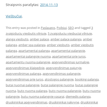
Straipsnis parašytas:
2014-11-13
Viešbučiai
.
This entry was posted in
Paslaugos
,
Poilsiui
,
SEO
and tagged
3
zvaigzduciu viesbutis vilniuje
,
5 zvaigzduciu viesbuciai vilniuje
,
alanga viesbutis
,
amber palace
,
amber palace palanga
,
amber
palanga
,
amber spa palanga
,
amber viesbutis
,
amber viesbutis
palanga
,
apartamentai palanga
,
apartamentai palangoje
,
apartamentai palangoje nuoma
,
apartamentai prie juros
,
apartamentų nuoma palangoje
,
apgyvendinimas jurmaloje
,
apgyvendinimas klaipedoje
,
apgyvendinimas pajuryje
,
apgyvendinimas palanga
,
apgyvendinimas palangoje
,
apgyvendinimas prie juros
,
atostogos palangoje
,
booking palanga
,
butai nuomai palangoje
,
butai palangoje nuoma
,
butas palangoje
nuoma
,
buto nuoma palanga
,
buto nuoma palangoje
,
butų nuoma
palangoje
,
butu nuoma palangoje vasarai
,
diemedis palanga
,
druskininkai apgyvendinimas
,
druskininkai nakvyne
,
druskininkai