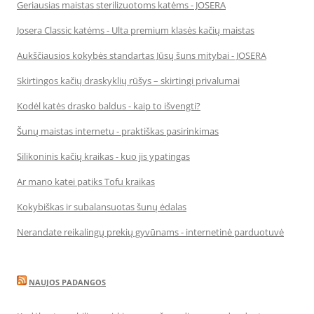
Geriausias maistas sterilizuotoms katėms - JOSERA
Josera Classic katėms - Ulta premium klasės kačių maistas
Aukščiausios kokybės standartas Jūsų šuns mitybai - JOSERA
Skirtingos kačių draskyklių rūšys – skirtingi privalumai
Kodėl katės drasko baldus - kaip to išvengti?
Šunų maistas internetu - praktiškas pasirinkimas
Silikoninis kačių kraikas - kuo jis ypatingas
Ar mano katei patiks Tofu kraikas
Kokybiškas ir subalansuotas šunų ėdalas
Nerandate reikalingų prekių gyvūnams - internetinė parduotuvė
NAUJOS PADANGOS