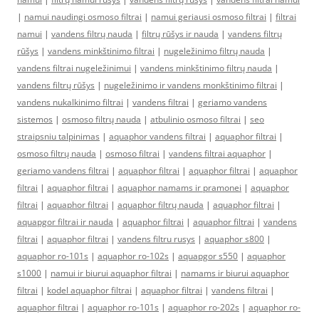
|
namui naudingi osmoso filtrai
|
namui geriausi osmoso filtrai
|
filtrai
namui
|
vandens filtrų nauda
|
filtrų rūšys ir nauda
|
vandens filtrų
rūšys
|
vandens minkštinimo filtrai
|
nugeležinimo filtrų nauda
|
vandens filtrai nugeležinimui
|
vandens minkštinimo filtrų nauda
|
vandens filtrų rūšys
|
nugeležinimo ir vandens monkštinimo filtrai
|
vandens nukalkinimo filtrai
|
vandens filtrai
|
geriamo vandens
sistemos
|
osmoso filtrų nauda
|
atbulinio osmoso filtrai
|
seo
straipsniu talpinimas
|
aquaphor vandens filtrai
|
aquaphor filtrai
|
osmoso filtrų nauda
|
osmoso filtrai
|
vandens filtrai aquaphor
|
geriamo vandens filtrai
|
aquaphor filtrai
|
aquaphor filtrai
|
aquaphor
filtrai
|
aquaphor filtrai
|
aquaphor namams ir pramonei
|
aquaphor
filtrai
|
aquaphor filtrai
|
aquaphor filtrų nauda
|
aquaphor filtrai
|
aquapgor filtrai ir nauda
|
aquaphor filtrai
|
aquaphor filtrai
|
vandens
filtrai
|
aquaphor filtrai
|
vandens filtru rusys
|
aquaphor s800
|
aquaphor ro-101s
|
aquaphor ro-102s
|
aquapgor s550
|
aquaphor
s1000
|
namui ir biurui aquaphor filtrai
|
namams ir biurui aquaphor
filtrai
|
kodel aquaphor filtrai
|
aquaphor filtrai
|
vandens filtrai
|
aquaphor filtrai
|
aquaphor ro-101s
|
aquaphor ro-202s
|
aquaphor ro-