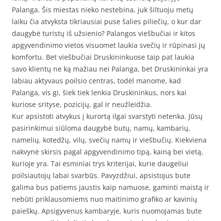
Palanga. Šis miestas nieko nestebina, juk šiltuoju metų
laiku čia atvyksta tikriausiai puse šalies piliečių, o kur dar
daugybė turistų iš užsienio? Palangos viešbučiai ir kitos
apgyvendinimo vietos visuomet laukia svečių ir rūpinasi jų
komfortu. Bet viešbučiai Druskininkuose taip pat laukia
savo klientų ne ką mažiau nei Palanga, bet Druskininkai yra
labiau aktyvaus poilsio centras, todėl manome, kad
Palanga, vis gi, šiek tiek lenkia Druskininkus, nors kai
kuriose srityse, pozicijų, gal ir neužleidžia.
Kur apsistoti atvykus į kurortą ilgai svarstyti netenka. Jūsų
pasirinkimui siūloma daugybė butų, namų, kambarių,
namelių, kotedžų, vilų, svečių namų ir viešbučių. Kiekviena
nakvynė skirsis pagal apgyvendinimo tipą, kainą bei vietą,
kurioje yra. Tai esminiai trys kriterijai, kurie daugeliui
poilsiautojų labai svarbūs. Pavyzdžiui, apsistojus bute
galima bus patiems jaustis kaip namuose, gaminti maistą ir
nebūti priklausomiems nuo maitinimo grafiko ar kavinių
paieškų. Apsigyvenus kambaryje, kuris nuomojamas bute