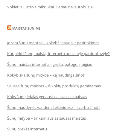
Vokietija Lietuva mikriukai. Geriau nei autobusu?
MAISTAS SUNIMS
Josera šunų maistas – kokybė, nauda ir pasirinkimas
Kur pirkti šunų maistą: internetu ar fizinėje parduotuvėje?
Šunų maistas internetu – greita, patogu ir pigiau
Kokybiška šunų mityba – ką naudinga žinoti
Sausas šunų maistas – iš kokių produktų gaminamas
Koks šunų ėdalas geriausias – sausas maistas
Šunų maudynės vandens telkiniuose – svarbu žinoti
Šunų mityba – tinkamiausias sausas maistas
Šunų prekės internetu