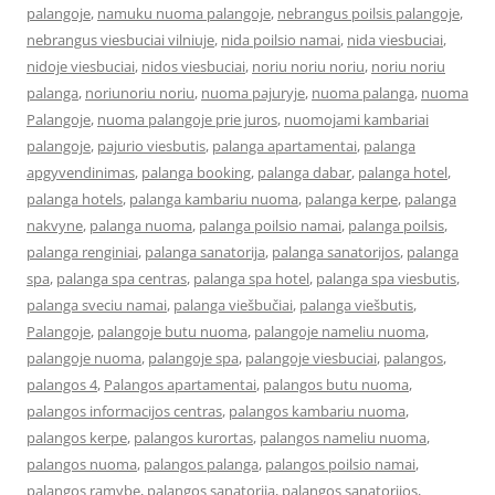
palangoje
,
namuku nuoma palangoje
,
nebrangus poilsis palangoje
,
nebrangus viesbuciai vilniuje
,
nida poilsio namai
,
nida viesbuciai
,
nidoje viesbuciai
,
nidos viesbuciai
,
noriu noriu noriu
,
noriu noriu
palanga
,
noriunoriu noriu
,
nuoma pajuryje
,
nuoma palanga
,
nuoma
Palangoje
,
nuoma palangoje prie juros
,
nuomojami kambariai
palangoje
,
pajurio viesbutis
,
palanga apartamentai
,
palanga
apgyvendinimas
,
palanga booking
,
palanga dabar
,
palanga hotel
,
palanga hotels
,
palanga kambariu nuoma
,
palanga kerpe
,
palanga
nakvyne
,
palanga nuoma
,
palanga poilsio namai
,
palanga poilsis
,
palanga renginiai
,
palanga sanatorija
,
palanga sanatorijos
,
palanga
spa
,
palanga spa centras
,
palanga spa hotel
,
palanga spa viesbutis
,
palanga sveciu namai
,
palanga viešbučiai
,
palanga viešbutis
,
Palangoje
,
palangoje butu nuoma
,
palangoje nameliu nuoma
,
palangoje nuoma
,
palangoje spa
,
palangoje viesbuciai
,
palangos
,
palangos 4
,
Palangos apartamentai
,
palangos butu nuoma
,
palangos informacijos centras
,
palangos kambariu nuoma
,
palangos kerpe
,
palangos kurortas
,
palangos nameliu nuoma
,
palangos nuoma
,
palangos palanga
,
palangos poilsio namai
,
palangos ramybe
,
palangos sanatorija
,
palangos sanatorijos
,