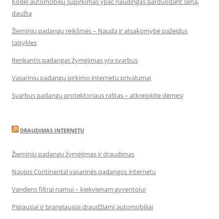
Kodėl automobilių supirkimas ypač naudingas parduodant seną,
daužtą
Žieminių padangų reikšmės – Nauda ir atsakomybė pažeidus
taisykles
Renkantis padangas žymėjimas yra svarbus
Vasarinių padangų pirkimo internetu privalumai
Svarbus padangų protektoriaus raštas – atkreipkite dėmesį
DRAUDIMAS INTERNETU
Žieminių padangų žymėjimas ir draudimas
Naujos Continental vasarinės padangos internetu
Vandens filtrai namui – kiekvienam gyventojui
Pigiausiai ir brangiausiai draudžiami automobiliai