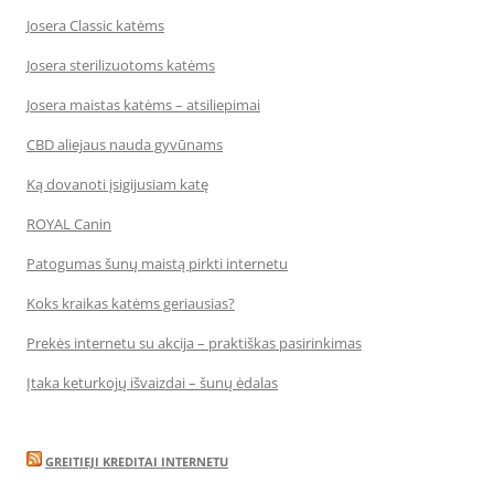
Josera Classic katėms
Josera sterilizuotoms katėms
Josera maistas katėms – atsiliepimai
CBD aliejaus nauda gyvūnams
Ką dovanoti įsigijusiam katę
ROYAL Canin
Patogumas šunų maistą pirkti internetu
Koks kraikas katėms geriausias?
Prekės internetu su akcija – praktiškas pasirinkimas
Įtaka keturkojų išvaizdai – šunų ėdalas
GREITIEJI KREDITAI INTERNETU