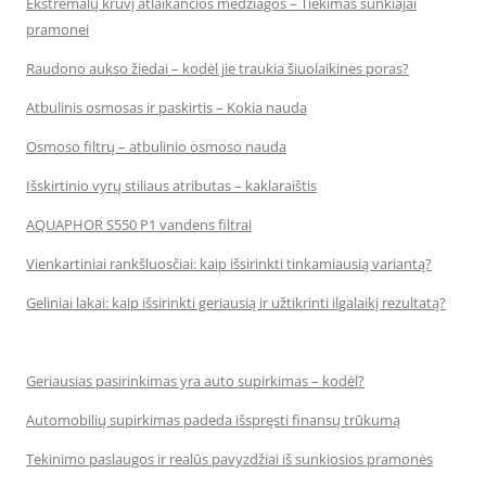
Ekstremalų krūvį atlaikančios medžiagos – Tiekimas sunkiajai
pramonei
Raudono aukso žiedai – kodėl jie traukia šiuolaikines poras?
Atbulinis osmosas ir paskirtis – Kokia nauda
Osmoso filtrų – atbulinio osmoso nauda
Išskirtinio vyrų stiliaus atributas – kaklaraištis
AQUAPHOR S550 P1 vandens filtrai
Vienkartiniai rankšluosčiai: kaip išsirinkti tinkamiausią variantą?
Geliniai lakai: kaip išsirinkti geriausią ir užtikrinti ilgalaikį rezultatą?
Geriausias pasirinkimas yra auto supirkimas – kodėl?
Automobilių supirkimas padeda išspręsti finansų trūkumą
Tekinimo paslaugos ir realūs pavyzdžiai iš sunkiosios pramonės