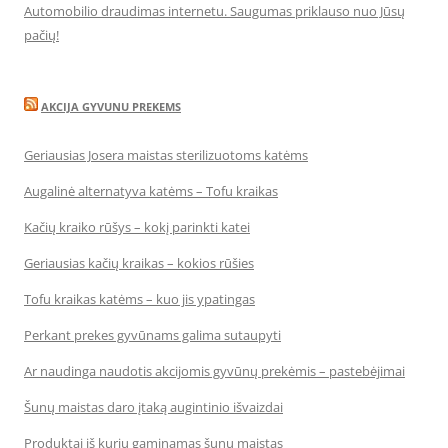
Automobilio draudimas internetu. Saugumas priklauso nuo Jūsų
pačių!
AKCIJA GYVUNU PREKEMS
Geriausias Josera maistas sterilizuotoms katėms
Augalinė alternatyva katėms – Tofu kraikas
Kačių kraiko rūšys – kokį parinkti katei
Geriausias kačių kraikas – kokios rūšies
Tofu kraikas katėms – kuo jis ypatingas
Perkant prekes gyvūnams galima sutaupyti
Ar naudinga naudotis akcijomis gyvūnų prekėmis – pastebėjimai
Šunų maistas daro įtaką augintinio išvaizdai
Produktai iš kurių gaminamas šunų maistas