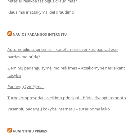
Mitas ar realybė tas pigus draudimas?
Klausimai ir atsakymai dėl draudimo
NAUJOS PADANGOS INTERNETU
Automobilių supirkimas – kodėl žmonės renkasi paprastesnį
pardavimo būdą?
Žieminių padangų žymėjimo reikšmės – Atsakomybė nesilaikant
taisyklių
Padangų žymėjimas
Turbokompresoriaus veikimo principai – būdai išvengti remonto
Vasarinių padangų kokybė internetu – sutaupoma laiko
AUGINTINIU PREKES