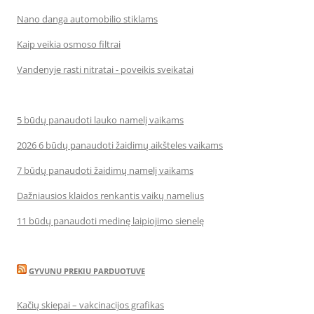
Nano danga automobilio stiklams
Kaip veikia osmoso filtrai
Vandenyje rasti nitratai - poveikis sveikatai
5 būdų panaudoti lauko namelį vaikams
2026 6 būdų panaudoti žaidimų aikšteles vaikams
7 būdų panaudoti žaidimų namelį vaikams
Dažniausios klaidos renkantis vaikų namelius
11 būdų panaudoti medinę laipiojimo sienelę
GYVUNU PREKIU PARDUOTUVE
Kačių skiepai – vakcinacijos grafikas