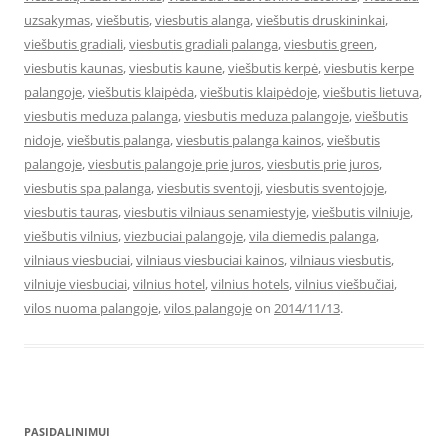
uzsakymas
,
viešbutis
,
viesbutis alanga
,
viešbutis druskininkai
,
viešbutis gradiali
,
viesbutis gradiali palanga
,
viesbutis green
,
viesbutis kaunas
,
viesbutis kaune
,
viešbutis kerpė
,
viesbutis kerpe
palangoje
,
viešbutis klaipėda
,
viešbutis klaipėdoje
,
viešbutis lietuva
,
viesbutis meduza palanga
,
viesbutis meduza palangoje
,
viešbutis
nidoje
,
viešbutis palanga
,
viesbutis palanga kainos
,
viešbutis
palangoje
,
viesbutis palangoje prie juros
,
viesbutis prie juros
,
viesbutis spa palanga
,
viesbutis sventoji
,
viesbutis sventojoje
,
viesbutis tauras
,
viesbutis vilniaus senamiestyje
,
viešbutis vilniuje
,
viešbutis vilnius
,
viezbuciai palangoje
,
vila diemedis palanga
,
vilniaus viesbuciai
,
vilniaus viesbuciai kainos
,
vilniaus viesbutis
,
vilniuje viesbuciai
,
vilnius hotel
,
vilnius hotels
,
vilnius viešbučiai
,
vilos nuoma palangoje
,
vilos palangoje
on
2014/11/13
.
PASIDALINIMUI