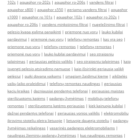
102s
|
aquaphor ro-202s
|
aquaphor ro-206s
|
vandens filtrai
|
aquaphor s800
|
aquaphor s550
|
geriamo vandens filtrai
|
aquaphor
s1000
|
aquaphor ro 101s
|
aquaphor 102s
|
aquaphor ro 202s
|
aquaphor ro 206s
|
vandens minkstinimo filtrai
|
nugeležinimo filtrai
|
pelesio kvapa galima panaikinti
|
priemone nuo voru
|
lauko kubilai
pardavimui
|
priemonė nuo vorų
|
telefonų remontas
|
kas yra seo
|
priemone nuo voru
|
telefonų remontas
|
telefonų remontas
|
priemonė nuo vorų
|
lauko kubilai pardavimui
|
seo straipsniu
talpinimas
|
geriausias pelėsio valiklis
|
seo straipsniu talpinimas
|
kaip
isvengti pelesio atsiradimo namuose
|
kaip išsirinkti geriausią valiklį
pelėsiui
|
puiki dovana vaikams
|
smagiam žaidimui kieme
|
aikštelės
vaikų laiko praleidimui
|
telefonų remontas naudingas
|
geriausias
kaciu kraikas
|
dazniausiai gendantys telefonai
|
geriausias maistas
sterilizuotoms katėms
|
padangų žymėjimas
|
mobiliųjų telefonų
remontas
|
sterilizuotoms katėms geriausias
|
kiek kainuoja kubilai
|
dažnai gendantys telefonai
|
geriausias vonios valiklis
|
elektromobiliu
ikrovimo stoteliu pletra lietuvoje
|
lietuvoje daugeja stoteliu
|
padangų
žymėjimas reikalingas
|
vasarinės padangos elektromobiliams
|
naudingas žieminių padangų žymėjimas
|
kuo naudingas remontas
|