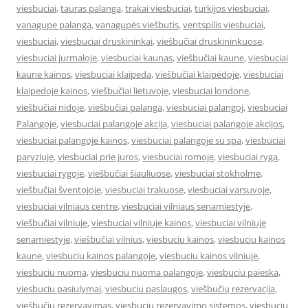
viesbuciai
,
tauras palanga
,
trakai viesbuciai
,
turkijos viesbuciai
,
vanagupe palanga
,
vanagupės viešbutis
,
ventspilis viesbuciai
,
viesbuciai
,
viesbuciai druskininkai
,
viešbučiai druskininkuose
,
viesbuciai jurmaloje
,
viesbuciai kaunas
,
viešbučiai kaune
,
viesbuciai
kaune kainos
,
viesbuciai klaipeda
,
viešbučiai klaipėdoje
,
viesbuciai
klaipedoje kainos
,
viešbučiai lietuvoje
,
viesbuciai londone
,
viešbučiai nidoje
,
viešbučiai palanga
,
viesbuciai palangoj
,
viesbuciai
Palangoje
,
viesbuciai palangoje akcija
,
viesbuciai palangoje akcijos
,
viesbuciai palangoje kainos
,
viesbuciai palangoje su spa
,
viesbuciai
paryziuje
,
viesbuciai prie juros
,
viesbuciai romoje
,
viesbuciai ryga
,
viesbuciai rygoje
,
viešbučiai šiauliuose
,
viesbuciai stokholme
,
viešbučiai šventojoje
,
viesbuciai trakuose
,
viesbuciai varsuvoje
,
viesbuciai vilniaus centre
,
viesbuciai vilniaus senamiestyje
,
viešbučiai vilniuje
,
viesbuciai vilniuje kainos
,
viesbuciai vilniuje
senamiestyje
,
viešbučiai vilnius
,
viesbuciu kainos
,
viesbuciu kainos
kaune
,
viesbuciu kainos palangoje
,
viesbuciu kainos vilniuje
,
viesbuciu nuoma
,
viesbuciu nuoma palangoje
,
viesbuciu paieska
,
viesbuciu pasiulymai
,
viesbuciu paslaugos
,
viešbučių rezervacija
,
viešbučių rezervavimas
,
viesbuciu rezervavimo sistemos
,
viesbuciu