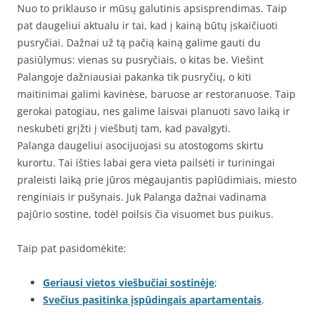
Nuo to priklauso ir mūsų galutinis apsisprendimas. Taip
pat daugeliui aktualu ir tai, kad į kainą būtų įskaičiuoti
pusryčiai. Dažnai už tą pačią kainą galime gauti du
pasiūlymus: vienas su pusryčiais, o kitas be. Viešint
Palangoje dažniausiai pakanka tik pusryčių, o kiti
maitinimai galimi kavinėse, baruose ar restoranuose. Taip
gerokai patogiau, nes galime laisvai planuoti savo laiką ir
neskubėti grįžti į viešbutį tam, kad pavalgyti.
Palanga daugeliui asocijuojasi su atostogoms skirtu
kurortu. Tai išties labai gera vieta pailsėti ir turiningai
praleisti laiką prie jūros mėgaujantis paplūdimiais, miesto
renginiais ir pušynais. Juk Palanga dažnai vadinama
pajūrio sostine, todėl poilsis čia visuomet bus puikus.
Taip pat pasidomėkite:
Geriausi vietos viešbučiai sostinėje
;
Svečius pasitinka įspūdingais apartamentais
.