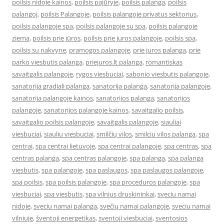
poilsis nidoje kainos
,
poilsis pajūryje
,
poilsis palanga
,
poilsis
palangoj
,
poilsis Palangoje
,
poilsis palangoje privatus sektorius
,
poilsis palangoje spa
,
poilsis palangoje su spa
,
poilsis palangoje
ziema
,
poilsis prie jūros
,
poilsis prie juros palangoje
,
poilsis spa
,
poilsis su nakvyne
,
pramogos palangoje
,
prie juros palanga
,
prie
parko viesbutis palanga
,
priejuros.lt palanga
,
romantiskas
savaitgalis palangoje
,
rygos viesbuciai
,
sabonio viesbutis palangoje
,
sanatorija gradiali palanga
,
sanatorija palanga
,
sanatorija palangoje
,
sanatorija palangoje kainos
,
sanatorijos palanga
,
sanatorijos
palangoje
,
sanatorijos palangoje kainos
,
savaitgalio poilsis
,
savaitgalio poilsis palangoje
,
savaitgalis palangoje
,
siauliai
viesbuciai
,
siauliu viesbuciai
,
smilčių vilos
,
smilciu vilos palanga
,
spa
centrai
,
spa centrai lietuvoje
,
spa centrai palangoje
,
spa centras
,
spa
centras palanga
,
spa centras palangoje
,
spa palanga
,
spa palanga
viesbutis
,
spa palangoje
,
spa paslaugos
,
spa paslaugos palangoje
,
spa poilsis
,
spa poilsis palangoje
,
spa proceduros palangoje
,
spa
viesbuciai
,
spa viesbutis
,
spa vilnius druskininkai
,
sveciu namai
nidoje
,
sveciu namai palanga
,
svečių namai palangoje
,
sveciu namai
vilniuje
,
šventoji energetikas
,
sventoji viesbuciai
,
sventosios