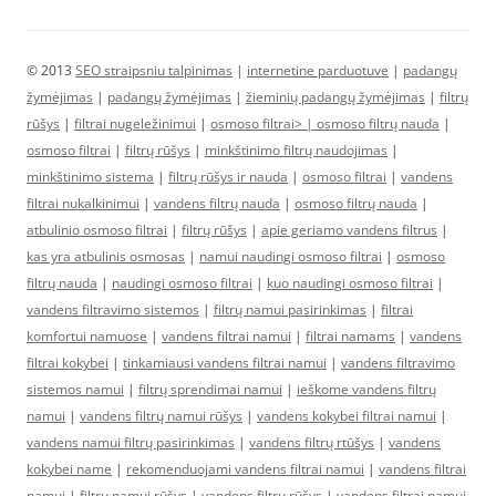
© 2013
SEO straipsniu talpinimas
|
internetine parduotuve
|
padangų
žymėjimas
|
padangų žymėjimas
|
žieminių padangų žymėjimas
|
filtrų
rūšys
|
filtrai nugeležinimui
|
osmoso filtrai> |
osmoso filtrų nauda
|
osmoso filtrai
|
filtrų rūšys
|
minkštinimo filtrų naudojimas
|
minkštinimo sistema
|
filtrų rūšys ir nauda
|
osmoso filtrai
|
vandens
filtrai nukalkinimui
|
vandens filtrų nauda
|
osmoso filtrų nauda
|
atbulinio osmoso filtrai
|
filtrų rūšys
|
apie geriamo vandens filtrus
|
kas yra atbulinis osmosas
|
namui naudingi osmoso filtrai
|
osmoso
filtrų nauda
|
naudingi osmoso filtrai
|
kuo naudingi osmoso filtrai
|
vandens filtravimo sistemos
|
filtrų namui pasirinkimas
|
filtrai
komfortui namuose
|
vandens filtrai namui
|
filtrai namams
|
vandens
filtrai kokybei
|
tinkamiausi vandens filtrai namui
|
vandens filtravimo
sistemos namui
|
filtrų sprendimai namui
|
ieškome vandens filtrų
namui
|
vandens filtrų namui rūšys
|
vandens kokybei filtrai namui
|
vandens namui filtrų pasirinkimas
|
vandens filtrų rtūšys
|
vandens
kokybei name
|
rekomenduojami vandens filtrai namui
|
vandens filtrai
namui
|
filtrų namui rūšys
|
vandens filtrų rūšys
|
vandens filtrai namui