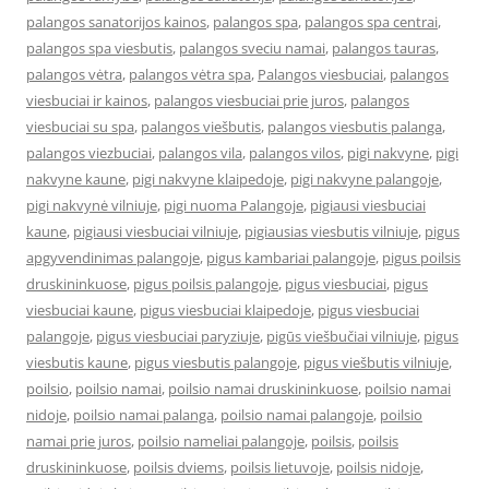
palangos sanatorijos kainos
,
palangos spa
,
palangos spa centrai
,
palangos spa viesbutis
,
palangos sveciu namai
,
palangos tauras
,
palangos vėtra
,
palangos vėtra spa
,
Palangos viesbuciai
,
palangos
viesbuciai ir kainos
,
palangos viesbuciai prie juros
,
palangos
viesbuciai su spa
,
palangos viešbutis
,
palangos viesbutis palanga
,
palangos viezbuciai
,
palangos vila
,
palangos vilos
,
pigi nakvyne
,
pigi
nakvyne kaune
,
pigi nakvyne klaipedoje
,
pigi nakvyne palangoje
,
pigi nakvynė vilniuje
,
pigi nuoma Palangoje
,
pigiausi viesbuciai
kaune
,
pigiausi viesbuciai vilniuje
,
pigiausias viesbutis vilniuje
,
pigus
apgyvendinimas palangoje
,
pigus kambariai palangoje
,
pigus poilsis
druskininkuose
,
pigus poilsis palangoje
,
pigus viesbuciai
,
pigus
viesbuciai kaune
,
pigus viesbuciai klaipedoje
,
pigus viesbuciai
palangoje
,
pigus viesbuciai paryziuje
,
pigūs viešbučiai vilniuje
,
pigus
viesbutis kaune
,
pigus viesbutis palangoje
,
pigus viešbutis vilniuje
,
poilsio
,
poilsio namai
,
poilsio namai druskininkuose
,
poilsio namai
nidoje
,
poilsio namai palanga
,
poilsio namai palangoje
,
poilsio
namai prie juros
,
poilsio nameliai palangoje
,
poilsis
,
poilsis
druskininkuose
,
poilsis dviems
,
poilsis lietuvoje
,
poilsis nidoje
,