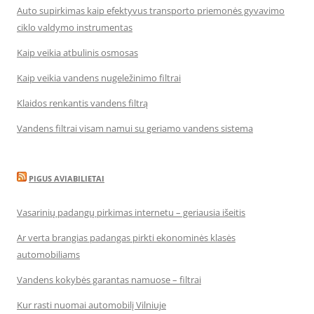
Auto supirkimas kaip efektyvus transporto priemonės gyvavimo
ciklo valdymo instrumentas
Kaip veikia atbulinis osmosas
Kaip veikia vandens nugeležinimo filtrai
Klaidos renkantis vandens filtrą
Vandens filtrai visam namui su geriamo vandens sistema
PIGUS AVIABILIETAI
Vasarinių padangų pirkimas internetu – geriausia išeitis
Ar verta brangias padangas pirkti ekonominės klasės
automobiliams
Vandens kokybės garantas namuose – filtrai
Kur rasti nuomai automobilį Vilniuje