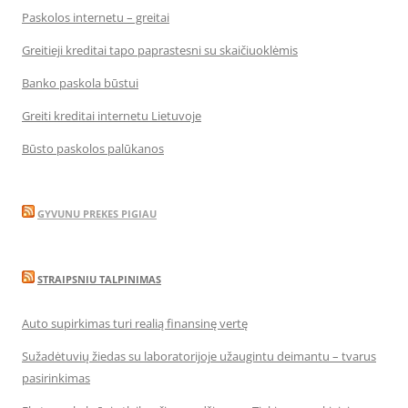
Paskolos internetu – greitai
Greitieji kreditai tapo paprastesni su skaičiuoklėmis
Banko paskola būstui
Greiti kreditai internetu Lietuvoje
Būsto paskolos palūkanos
GYVUNU PREKES PIGIAU
STRAIPSNIU TALPINIMAS
Auto supirkimas turi realią finansinę vertę
Sužadėtuvių žiedas su laboratorijoje užaugintu deimantu – tvarus
pasirinkimas