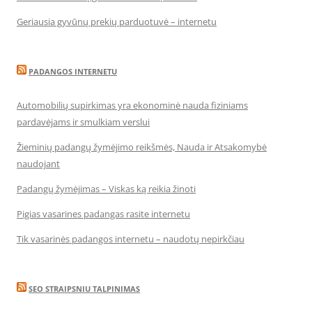
Geriausia gyvūnų prekių parduotuvė – internetu
PADANGOS INTERNETU
Automobilių supirkimas yra ekonominė nauda fiziniams
pardavėjams ir smulkiam verslui
Žieminių padangų žymėjimo reikšmės, Nauda ir Atsakomybė
naudojant
Padangų žymėjimas – Viskas ką reikia žinoti
Pigias vasarines padangas rasite internetu
Tik vasarinės padangos internetu – naudotų nepirkčiau
SEO STRAIPSNIU TALPINIMAS