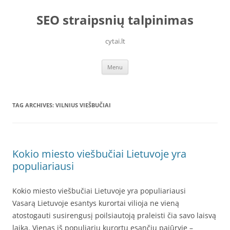
Skip
to
SEO straipsnių talpinimas
content
cytai.lt
Menu
TAG ARCHIVES:
VILNIUS VIEŠBUČIAI
Kokio miesto viešbučiai Lietuvoje yra
populiariausi
Kokio miesto viešbučiai Lietuvoje yra populiariausi
Vasarą Lietuvoje esantys kurortai vilioja ne vieną
atostogauti susirengusį poilsiautoją praleisti čia savo laisvą
laiką. Vienas iš populiarių kurortų esančių pajūryje –