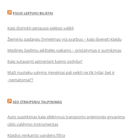
PIGUS LEKTUVU BILIETAI
Kaip išsirinkti geriausią pelėsio valiklį
Žieminių padangų žymėjimas yra svarbus – kaip išvengti klaidų
Medinės žaidimų aikštelės vaikams – pristatymas ir surinkimas
Kaip sutaupyti aptveriant kaimo sodybą?
Maži nuotekų valymo įrenginiai gali veikti ne tik tyliai, bet ir
„nematomai‘‘?
SEO STRAIPSNIU TALPINIMAS
Auto supirkimas kaip efektyvus transporto priemonės gyvavimo
ciklo valdymo instrumentas
Klaidos renkantis vandens filtrą