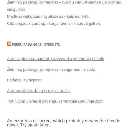
Žieminių padangų žymėjimas – svarbu vairuotojams ir užtikrintas
saugumas
Medinės vaikų žaidimų aikštelės – kaip išsirinkti
CBD aliejaus nauda sportuojantiems – naudoti gali visi
PERKU PADANGAS INTERNETU
Auto supirkimas naudotų transporto priemonių rinkoje
Žieminių padangų žymėjimas – saugumas ir nauda
Padangų žymėjimas
Automobilio turbinų istorija ir ateitis
TOP 6 populiariausi padangų gamintojai Lietuvoje 2021
An error has occurred, which probably means the feed is
down. Try again later.