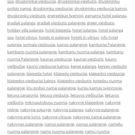
spa
,
druskininkai viesbuciai
,
druskininkai viesbutis
,
druskininku
poilsio namai
,
druskininku viesbuciai
,
druskininku viesbuciai kainos
,
druskininku viesbutis
,
energetikas šventoji
,
gamanta hotel palanga
,
gradiali palanga
,
gradiali viesbutis palangoje
,
green viesbutis
,
holiday villa palanga
,
hotel klaipeda
,
hotel palanga
,
hotel palanga
spa
,
hotel vilnius
,
hotels in palanga
,
hotels in vilnius
,
info hotel
palanga
,
jurmala viesbuciai
,
kainos palangoje
,
kambariai Palangoje
,
kambario nuoma palangoje
,
kambariu nuoma palanga
,
kambariu
nuoma Palangoje
,
kaunas viesbuciai
,
kaunas viesbutis
,
kauno
viešbučiai
,
kauno viesbuciai kainos
,
kerpė palanga
,
kerpes viesbutis
palangoje
,
klaipeda hotel
,
klaipeda viesbuciai
,
klaipedos viesbuciai
,
klaipedos viesbuciai kainos
,
klaipedos viesbutis
,
kotedzu nuoma
palangoje
,
ktu poilsio namai palangoje
,
kursiu kaimas sventojoje
,
lietuva sanatorija
,
lietuva viesbutis
,
lietuvos viešbučiai
,
lietuvos
viešbutis
,
mikroautobusu nuoma
,
nakvyne klaipedoje
,
nakvynė
nidoje
,
nakvyne pajuryje
,
nakvyne palanga
,
nakvyne palangoje
,
nakvyne prie juros
,
nakvyne vilniuje
,
nakvynes namai palangoje
,
nakvynes palangoje
,
namai palangoje
,
namas palangoje
,
namelių
nuoma palangoje
,
namo nuoma palangoje
,
namu nuoma