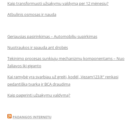
Kaip transformuoti užsakymų valdymą per 12 mėnesių?
Atbulinis osmosas ir nauda
Geriausias pasirinkimas – Automobilių supirkimas
Nuotraukos ir spauda ant drobės
Tekinimo procesas sunkiųjų mechanizmų komponentams – Nuo
žaliavos iki giganto
Kai ramybė yra svarbiau už greitį, kodėl „Vezam123.lt“ renkasi
pedantišką tvarką ir BCA draudimą
Kaip pagerinti užsakymų valdymą?
PADANGOS INTERNETU