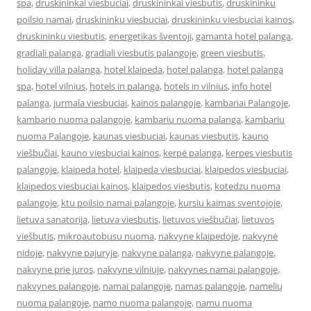
spa
,
druskininkai viesbuciai
,
druskininkai viesbutis
,
druskininku
poilsio namai
,
druskininku viesbuciai
,
druskininku viesbuciai kainos
,
druskininku viesbutis
,
energetikas šventoji
,
gamanta hotel palanga
,
gradiali palanga
,
gradiali viesbutis palangoje
,
green viesbutis
,
holiday villa palanga
,
hotel klaipeda
,
hotel palanga
,
hotel palanga
spa
,
hotel vilnius
,
hotels in palanga
,
hotels in vilnius
,
info hotel
palanga
,
jurmala viesbuciai
,
kainos palangoje
,
kambariai Palangoje
,
kambario nuoma palangoje
,
kambariu nuoma palanga
,
kambariu
nuoma Palangoje
,
kaunas viesbuciai
,
kaunas viesbutis
,
kauno
viešbučiai
,
kauno viesbuciai kainos
,
kerpė palanga
,
kerpes viesbutis
palangoje
,
klaipeda hotel
,
klaipeda viesbuciai
,
klaipedos viesbuciai
,
klaipedos viesbuciai kainos
,
klaipedos viesbutis
,
kotedzu nuoma
palangoje
,
ktu poilsio namai palangoje
,
kursiu kaimas sventojoje
,
lietuva sanatorija
,
lietuva viesbutis
,
lietuvos viešbučiai
,
lietuvos
viešbutis
,
mikroautobusu nuoma
,
nakvyne klaipedoje
,
nakvynė
nidoje
,
nakvyne pajuryje
,
nakvyne palanga
,
nakvyne palangoje
,
nakvyne prie juros
,
nakvyne vilniuje
,
nakvynes namai palangoje
,
nakvynes palangoje
,
namai palangoje
,
namas palangoje
,
namelių
nuoma palangoje
,
namo nuoma palangoje
,
namu nuoma