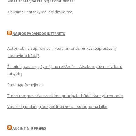
Mitas ar realybė tas pigus draudimas?
Klausimai ir atsakymai dėl draudimo
NAUJOS PADANGOS INTERNETU
Automobilių supirkimas – kodėl žmonės renkasi paprastesnį
pardavimo būdą?
Žieminių padangų žymėjimo reikšmės – Atsakomybė nesilaikant
taisyklių
Padangų žymėjimas
Turbokompresoriaus veikimo principai – būdai išvengti remonto
Vasarinių padangų kokybė internetu – sutaupoma laiko
AUGINTINIU PREKES