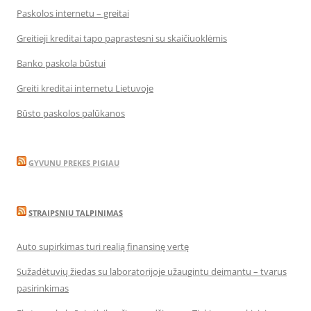
Paskolos internetu – greitai
Greitieji kreditai tapo paprastesni su skaičiuoklėmis
Banko paskola būstui
Greiti kreditai internetu Lietuvoje
Būsto paskolos palūkanos
GYVUNU PREKES PIGIAU
STRAIPSNIU TALPINIMAS
Auto supirkimas turi realią finansinę vertę
Sužadėtuvių žiedas su laboratorijoje užaugintu deimantu – tvarus
pasirinkimas