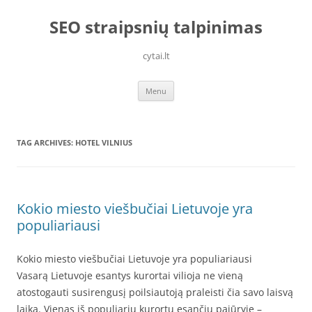
Skip
to
SEO straipsnių talpinimas
content
cytai.lt
Menu
TAG ARCHIVES:
HOTEL VILNIUS
Kokio miesto viešbučiai Lietuvoje yra
populiariausi
Kokio miesto viešbučiai Lietuvoje yra populiariausi
Vasarą Lietuvoje esantys kurortai vilioja ne vieną
atostogauti susirengusį poilsiautoją praleisti čia savo laisvą
laiką. Vienas iš populiarių kurortų esančių pajūryje –