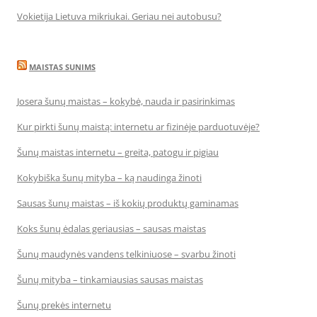
Vokietija Lietuva mikriukai. Geriau nei autobusu?
MAISTAS SUNIMS
Josera šunų maistas – kokybė, nauda ir pasirinkimas
Kur pirkti šunų maistą: internetu ar fizinėje parduotuvėje?
Šunų maistas internetu – greita, patogu ir pigiau
Kokybiška šunų mityba – ką naudinga žinoti
Sausas šunų maistas – iš kokių produktų gaminamas
Koks šunų ėdalas geriausias – sausas maistas
Šunų maudynės vandens telkiniuose – svarbu žinoti
Šunų mityba – tinkamiausias sausas maistas
Šunų prekės internetu