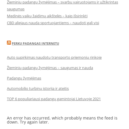
Žieminių padangų žymėjimas – svarbu vairuotojams ir užtikrintas
saugumas
Medinės vaikų žaidimų aikštelės – kaip išsirinkti
CBD aliejaus nauda sportuojantiems – naudoti gali visi
PERKU PADANGAS INTERNETU
Auto supirkimas naudotų transporto priemonių rinkoje
Žieminių padangų žymėjimas – saugumas ir nauda
Padangų žymėjimas
Automobilio turbinų istorija ir ateitis
TOP 6 populiariausi padangų gamintojai Lietuvoje 2021
An error has occurred, which probably means the feed is
down. Try again later.