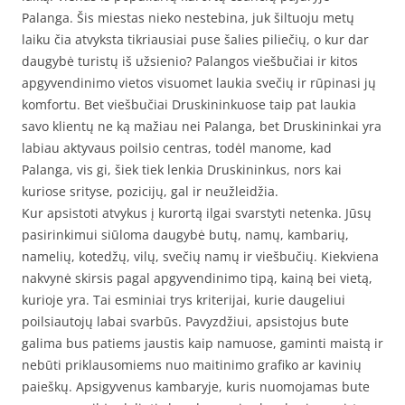
Palanga. Šis miestas nieko nestebina, juk šiltuoju metų
laiku čia atvyksta tikriausiai puse šalies piliečių, o kur dar
daugybė turistų iš užsienio? Palangos viešbučiai ir kitos
apgyvendinimo vietos visuomet laukia svečių ir rūpinasi jų
komfortu. Bet viešbučiai Druskininkuose taip pat laukia
savo klientų ne ką mažiau nei Palanga, bet Druskininkai yra
labiau aktyvaus poilsio centras, todėl manome, kad
Palanga, vis gi, šiek tiek lenkia Druskininkus, nors kai
kuriose srityse, pozicijų, gal ir neužleidžia.
Kur apsistoti atvykus į kurortą ilgai svarstyti netenka. Jūsų
pasirinkimui siūloma daugybė butų, namų, kambarių,
namelių, kotedžų, vilų, svečių namų ir viešbučių. Kiekviena
nakvynė skirsis pagal apgyvendinimo tipą, kainą bei vietą,
kurioje yra. Tai esminiai trys kriterijai, kurie daugeliui
poilsiautojų labai svarbūs. Pavyzdžiui, apsistojus bute
galima bus patiems jaustis kaip namuose, gaminti maistą ir
nebūti priklausomiems nuo maitinimo grafiko ar kavinių
paieškų. Apsigyvenus kambaryje, kuris nuomojamas bute