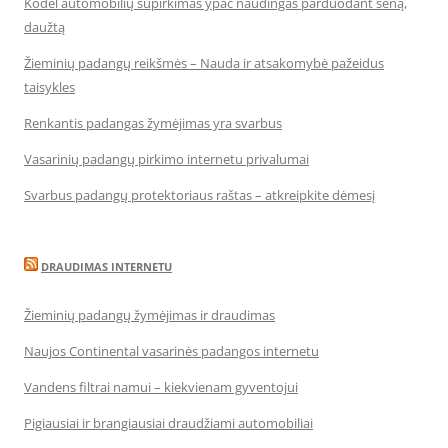
Kodėl automobilių supirkimas ypač naudingas parduodant seną,
daužtą
Žieminių padangų reikšmės – Nauda ir atsakomybė pažeidus
taisykles
Renkantis padangas žymėjimas yra svarbus
Vasarinių padangų pirkimo internetu privalumai
Svarbus padangų protektoriaus raštas – atkreipkite dėmesį
DRAUDIMAS INTERNETU
Žieminių padangų žymėjimas ir draudimas
Naujos Continental vasarinės padangos internetu
Vandens filtrai namui – kiekvienam gyventojui
Pigiausiai ir brangiausiai draudžiami automobiliai