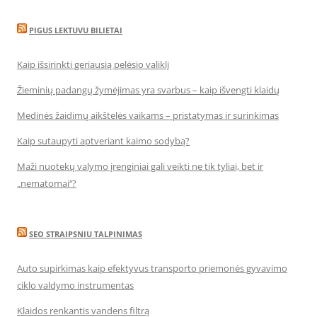
PIGUS LEKTUVU BILIETAI
Kaip išsirinkti geriausią pelėsio valiklį
Žieminių padangų žymėjimas yra svarbus – kaip išvengti klaidų
Medinės žaidimų aikštelės vaikams – pristatymas ir surinkimas
Kaip sutaupyti aptveriant kaimo sodybą?
Maži nuotekų valymo įrenginiai gali veikti ne tik tyliai, bet ir
„nematomai‘‘?
SEO STRAIPSNIU TALPINIMAS
Auto supirkimas kaip efektyvus transporto priemonės gyvavimo
ciklo valdymo instrumentas
Klaidos renkantis vandens filtrą