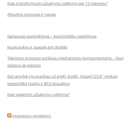
Kaip transformuoti užsakymų valdymą per 12 mėnesių?
Atbulinis osmosas ir nauda
Geriausias pasirinkimas – Automobilių supirkimas
Nuotraukos ir spauda ant drobės
Tekinimo procesas sunkiųjų mechanizmų komponentams – Nuo
žaliavos iki giganto
Kai ramybė yra svarbiau už greitį, kodėl „Vezam123.lt“ renkasi
pedantišką tvarką ir BCA draudimą
Kaip pagerinti užsakymų valdymą?
PADANGOS INTERNETU