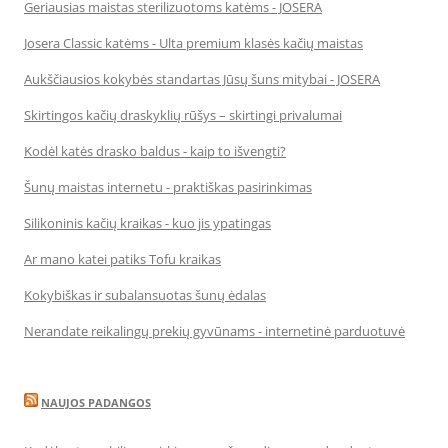
Geriausias maistas sterilizuotoms katėms - JOSERA
Josera Classic katėms - Ulta premium klasės kačių maistas
Aukščiausios kokybės standartas Jūsų šuns mitybai - JOSERA
Skirtingos kačių draskyklių rūšys – skirtingi privalumai
Kodėl katės drasko baldus - kaip to išvengti?
Šunų maistas internetu - praktiškas pasirinkimas
Silikoninis kačių kraikas - kuo jis ypatingas
Ar mano katei patiks Tofu kraikas
Kokybiškas ir subalansuotas šunų ėdalas
Nerandate reikalingų prekių gyvūnams - internetinė parduotuvė
NAUJOS PADANGOS