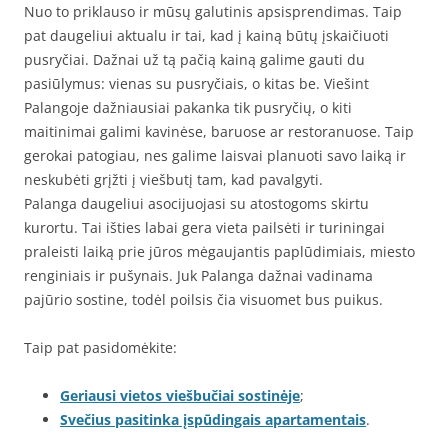
Nuo to priklauso ir mūsų galutinis apsisprendimas. Taip
pat daugeliui aktualu ir tai, kad į kainą būtų įskaičiuoti
pusryčiai. Dažnai už tą pačią kainą galime gauti du
pasiūlymus: vienas su pusryčiais, o kitas be. Viešint
Palangoje dažniausiai pakanka tik pusryčių, o kiti
maitinimai galimi kavinėse, baruose ar restoranuose. Taip
gerokai patogiau, nes galime laisvai planuoti savo laiką ir
neskubėti grįžti į viešbutį tam, kad pavalgyti.
Palanga daugeliui asocijuojasi su atostogoms skirtu
kurortu. Tai išties labai gera vieta pailsėti ir turiningai
praleisti laiką prie jūros mėgaujantis paplūdimiais, miesto
renginiais ir pušynais. Juk Palanga dažnai vadinama
pajūrio sostine, todėl poilsis čia visuomet bus puikus.
Taip pat pasidomėkite:
Geriausi vietos viešbučiai sostinėje
;
Svečius pasitinka įspūdingais apartamentais
.