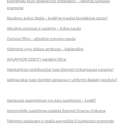
Ekstremalų krūvį atlaikančios medžiagos – Tiekimas sunkiajai
pramonei
Raudono aukso žiedai – kodėl jie traukia šiuolaikines poras?
Atbulinis osmosas ir paskirtis – Kokia nauda
Osmoso filtrų – atbulinio osmoso nauda
Išskirtinio vyrų stiliaus atributas – kaklaraištis
AQUAPHOR S550 P1 vandens filtrai
Vienkartiniai rankšluosčiai: kaip išsirinkti tinkamiausią variantą?
Geliniai lakai: kaip išsirinkti geriausią ir užtikrinti ilgalaikį rezultatą?
Geriausias pasirinkimas yra auto supirkimas – kodėl?
Automobilių supirkimas padeda išspręsti finansų trūkumą
Tekinimo paslaugos ir realūs pavyzdžiai iš sunkiosios pramonės