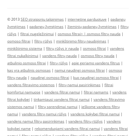
© 2013
SEO straipsniu talpinimas
|
internetine parduotuve
|
padangų
žymėjimas
|
padangų žymėjimas
|
žieminių padangų žymėjimas
|
filtrų
rūšys
|
filtrai nugeležinimui
|
osmoso filtrai> |
osmoso filtrų nauda
|
osmoso filtrai
|
filtrų rūšys
|
minkštinimo filtrų naudojimas
|
minkštinimo sistema
|
filtrų rūšys ir nauda
|
osmoso filtrai
|
vandens
filtrai nukalkinimui
|
vandens filtrų nauda
|
osmoso filtrų nauda
|
atbulinio osmoso filtrai
|
filtrų rūšys
|
apie geriamo vandens filtrus
|
kas yra atbulinis osmosas
|
namui naudingi osmoso filtrai
|
osmoso
filtrų nauda
|
naudingi osmoso filtrai
|
kuo naudingi osmoso filtrai
|
vandens filtravimo sistemos
|
filtrų namui pasirinkimas
|
filtrai
komfortui namuose
|
vandens filtrai namui
|
filtrai namams
|
vandens
filtrai kokybei
|
tinkamiausi vandens filtrai namui
|
vandens filtravimo
sistemos namui
|
filtrų sprendimai namui
|
ieškome vandens filtrų
namui
|
vandens filtrų namui rūšys
|
vandens kokybei filtrai namui
|
vandens namui filtrų pasirinkimas
|
vandens filtrų rtūšys
|
vandens
kokybei name
|
rekomenduojami vandens filtrai namui
|
vandens filtrai
namui
|
filtrų namui rūšys
|
vandens filtrų rūšys
|
vandens filtrai namui