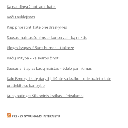
Ką naudinga žinoti apie kates
Kačių auklėjimas
Kaip pripratinti katę prie draskyklės
Sausas maistas šunims ar konservai – ką rinktis
Blogas kvapas iš šuns burnos – Halitozė
Kačių mityba – ką svarbu žinoti
Sausas ar šlapias kačių maistas – ėdalo parinkimas
Kaip išmokyti katę daryti į dėžutę su kraiku – prie tualeto katę
pratinkite su kantrybe
Kuo ypatingas Silikoninis kraikas – Privalumai
PREKES GYVUNAMS INTERNETU