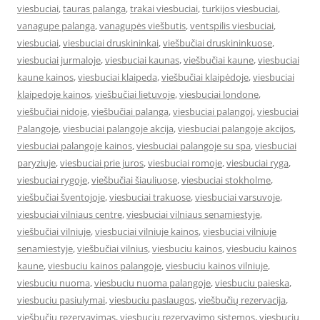
viesbuciai
,
tauras palanga
,
trakai viesbuciai
,
turkijos viesbuciai
,
vanagupe palanga
,
vanagupės viešbutis
,
ventspilis viesbuciai
,
viesbuciai
,
viesbuciai druskininkai
,
viešbučiai druskininkuose
,
viesbuciai jurmaloje
,
viesbuciai kaunas
,
viešbučiai kaune
,
viesbuciai
kaune kainos
,
viesbuciai klaipeda
,
viešbučiai klaipėdoje
,
viesbuciai
klaipedoje kainos
,
viešbučiai lietuvoje
,
viesbuciai londone
,
viešbučiai nidoje
,
viešbučiai palanga
,
viesbuciai palangoj
,
viesbuciai
Palangoje
,
viesbuciai palangoje akcija
,
viesbuciai palangoje akcijos
,
viesbuciai palangoje kainos
,
viesbuciai palangoje su spa
,
viesbuciai
paryziuje
,
viesbuciai prie juros
,
viesbuciai romoje
,
viesbuciai ryga
,
viesbuciai rygoje
,
viešbučiai šiauliuose
,
viesbuciai stokholme
,
viešbučiai šventojoje
,
viesbuciai trakuose
,
viesbuciai varsuvoje
,
viesbuciai vilniaus centre
,
viesbuciai vilniaus senamiestyje
,
viešbučiai vilniuje
,
viesbuciai vilniuje kainos
,
viesbuciai vilniuje
senamiestyje
,
viešbučiai vilnius
,
viesbuciu kainos
,
viesbuciu kainos
kaune
,
viesbuciu kainos palangoje
,
viesbuciu kainos vilniuje
,
viesbuciu nuoma
,
viesbuciu nuoma palangoje
,
viesbuciu paieska
,
viesbuciu pasiulymai
,
viesbuciu paslaugos
,
viešbučių rezervacija
,
viešbučių rezervavimas
,
viesbuciu rezervavimo sistemos
,
viesbuciu