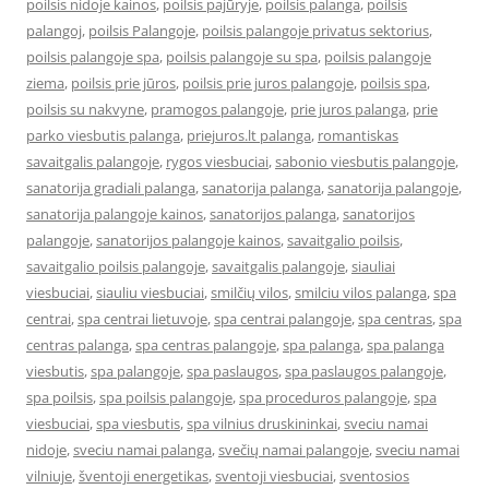
poilsis nidoje kainos
,
poilsis pajūryje
,
poilsis palanga
,
poilsis
palangoj
,
poilsis Palangoje
,
poilsis palangoje privatus sektorius
,
poilsis palangoje spa
,
poilsis palangoje su spa
,
poilsis palangoje
ziema
,
poilsis prie jūros
,
poilsis prie juros palangoje
,
poilsis spa
,
poilsis su nakvyne
,
pramogos palangoje
,
prie juros palanga
,
prie
parko viesbutis palanga
,
priejuros.lt palanga
,
romantiskas
savaitgalis palangoje
,
rygos viesbuciai
,
sabonio viesbutis palangoje
,
sanatorija gradiali palanga
,
sanatorija palanga
,
sanatorija palangoje
,
sanatorija palangoje kainos
,
sanatorijos palanga
,
sanatorijos
palangoje
,
sanatorijos palangoje kainos
,
savaitgalio poilsis
,
savaitgalio poilsis palangoje
,
savaitgalis palangoje
,
siauliai
viesbuciai
,
siauliu viesbuciai
,
smilčių vilos
,
smilciu vilos palanga
,
spa
centrai
,
spa centrai lietuvoje
,
spa centrai palangoje
,
spa centras
,
spa
centras palanga
,
spa centras palangoje
,
spa palanga
,
spa palanga
viesbutis
,
spa palangoje
,
spa paslaugos
,
spa paslaugos palangoje
,
spa poilsis
,
spa poilsis palangoje
,
spa proceduros palangoje
,
spa
viesbuciai
,
spa viesbutis
,
spa vilnius druskininkai
,
sveciu namai
nidoje
,
sveciu namai palanga
,
svečių namai palangoje
,
sveciu namai
vilniuje
,
šventoji energetikas
,
sventoji viesbuciai
,
sventosios