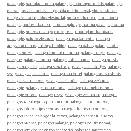
palangoje
,
namuku nuoma palangoje
,
nebrangus poilsis palangoje
,
nebrangus viesbuciai vilniuje
,
nida poilsio namai
,
nida viesbuciai
,
nidoje viesbuciai
,
nidos viesbuciai
,
noriu noriu noriu
,
noriu noriu
palanga
,
noriunoriu noriu
,
nuoma pajuryje
,
nuoma palanga
,
nuoma
Palangoje
,
nuoma palangoje prie juros
,
nuomojami kambariai
palangoje
,
pajurio viesbutis
,
palanga apartamentai
,
palanga
apgyvendinimas
,
palanga booking
,
palanga dabar
,
palanga hotel
,
palanga hotels
,
palanga kambariu nuoma
,
palanga kerpe
,
palanga
nakvyne
,
palanga nuoma
,
palanga poilsio namai
,
palanga poilsis
,
palanga renginiai
,
palanga sanatorija
,
palanga sanatorijos
,
palanga
spa
,
palanga spa centras
,
palanga spa hotel
,
palanga spa viesbutis
,
palanga sveciu namai
,
palanga viešbučiai
,
palanga viešbutis
,
Palangoje
,
palangoje butu nuoma
,
palangoje nameliu nuoma
,
palangoje nuoma
,
palangoje spa
,
palangoje viesbuciai
,
palangos
,
palangos 4
,
Palangos apartamentai
,
palangos butu nuoma
,
palangos informacijos centras
,
palangos kambariu nuoma
,
palangos kerpe
,
palangos kurortas
,
palangos nameliu nuoma
,
palangos nuoma
,
palangos palanga
,
palangos poilsio namai
,
palangos ramybe
,
palangos sanatorija
,
palangos sanatorijos
,