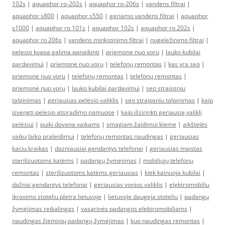
102s
|
aquaphor ro-202s
|
aquaphor ro-206s
|
vandens filtrai
|
aquaphor s800
|
aquaphor s550
|
geriamo vandens filtrai
|
aquaphor
s1000
|
aquaphor ro 101s
|
aquaphor 102s
|
aquaphor ro 202s
|
aquaphor ro 206s
|
vandens minkstinimo filtrai
|
nugeležinimo filtrai
|
pelesio kvapa galima panaikinti
|
priemone nuo voru
|
lauko kubilai
pardavimui
|
priemonė nuo vorų
|
telefonų remontas
|
kas yra seo
|
priemone nuo voru
|
telefonų remontas
|
telefonų remontas
|
priemonė nuo vorų
|
lauko kubilai pardavimui
|
seo straipsniu
talpinimas
|
geriausias pelėsio valiklis
|
seo straipsniu talpinimas
|
kaip
isvengti pelesio atsiradimo namuose
|
kaip išsirinkti geriausią valiklį
pelėsiui
|
puiki dovana vaikams
|
smagiam žaidimui kieme
|
aikštelės
vaikų laiko praleidimui
|
telefonų remontas naudingas
|
geriausias
kaciu kraikas
|
dazniausiai gendantys telefonai
|
geriausias maistas
sterilizuotoms katėms
|
padangų žymėjimas
|
mobiliųjų telefonų
remontas
|
sterilizuotoms katėms geriausias
|
kiek kainuoja kubilai
|
dažnai gendantys telefonai
|
geriausias vonios valiklis
|
elektromobiliu
ikrovimo stoteliu pletra lietuvoje
|
lietuvoje daugeja stoteliu
|
padangų
žymėjimas reikalingas
|
vasarinės padangos elektromobiliams
|
naudingas žieminių padangų žymėjimas
|
kuo naudingas remontas
|