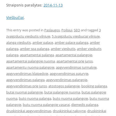
Straipsnis parašytas:
2014-11-13
Viešbučiai
.
This entry was posted in
Paslaugos
,
Poilsiui
,
SEO
and tagged
3
zvaigzduciu viesbutis vilniuje
,
5 zvaigzduciu viesbuciai vilniuje
,
alanga viesbutis
,
amber palace
,
amber palace palanga
,
amber
palanga
,
amber spa palanga
,
amber viesbutis
,
amber viesbutis
palanga
,
apartamentai palanga
,
apartamentai palangoje
,
apartamentai palangoje nuoma
,
apartamentai prie juros
,
apartamentų nuoma palangoje
,
apgyvendinimas jurmaloje
,
apgyvendinimas klaipedoje
,
apgyvendinimas pajuryje
,
apgyvendinimas palanga
,
apgyvendinimas palangoje
,
apgyvendinimas prie juros
,
atostogos palangoje
,
booking palanga
,
butai nuomai palangoje
,
butai palangoje nuoma
,
butas palangoje
nuoma
,
buto nuoma palanga
,
buto nuoma palangoje
,
butų nuoma
palangoje
,
butu nuoma palangoje vasarai
,
diemedis palanga
,
druskininkai apgyvendinimas
,
druskininkai nakvyne
,
druskininkai