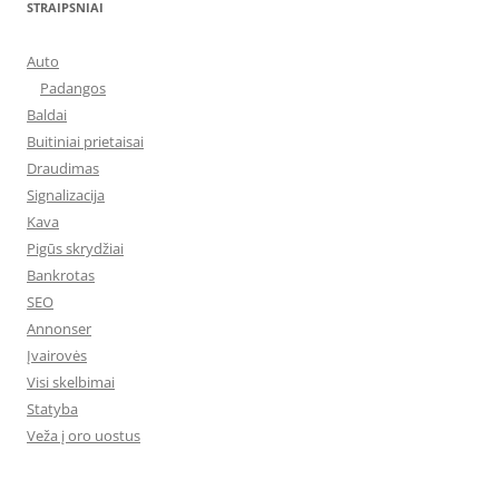
STRAIPSNIAI
Auto
Padangos
Baldai
Buitiniai prietaisai
Draudimas
Signalizacija
Kava
Pigūs skrydžiai
Bankrotas
SEO
Annonser
Įvairovės
Visi skelbimai
Statyba
Veža į oro uostus