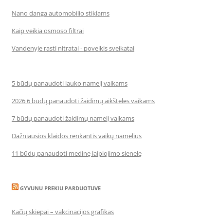
Nano danga automobilio stiklams
Kaip veikia osmoso filtrai
Vandenyje rasti nitratai - poveikis sveikatai
5 būdų panaudoti lauko namelį vaikams
2026 6 būdų panaudoti žaidimų aikšteles vaikams
7 būdų panaudoti žaidimų namelį vaikams
Dažniausios klaidos renkantis vaikų namelius
11 būdų panaudoti medinę laipiojimo sienelę
GYVUNU PREKIU PARDUOTUVE
Kačių skiepai – vakcinacijos grafikas