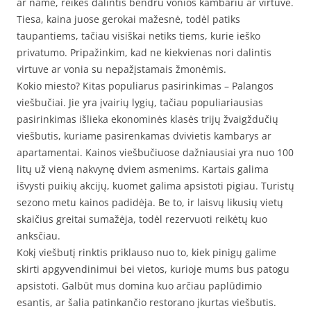
ar name, reikės dalintis bendru vonios kambariu ar virtuve.
Tiesa, kaina juose gerokai mažesnė, todėl patiks
taupantiems, tačiau visiškai netiks tiems, kurie ieško
privatumo. Pripažinkim, kad ne kiekvienas nori dalintis
virtuve ar vonia su nepažįstamais žmonėmis.
Kokio miesto? Kitas populiarus pasirinkimas – Palangos
viešbučiai. Jie yra įvairių lygių, tačiau populiariausias
pasirinkimas išlieka ekonominės klasės trijų žvaigždučių
viešbutis, kuriame pasirenkamas dvivietis kambarys ar
apartamentai. Kainos viešbučiuose dažniausiai yra nuo 100
litų už vieną nakvynę dviem asmenims. Kartais galima
išvysti puikių akcijų, kuomet galima apsistoti pigiau. Turistų
sezono metu kainos padidėja. Be to, ir laisvų likusių vietų
skaičius greitai sumažėja, todėl rezervuoti reikėtų kuo
anksčiau.
Kokį viešbutį rinktis priklauso nuo to, kiek pinigų galime
skirti apgyvendinimui bei vietos, kurioje mums bus patogu
apsistoti. Galbūt mus domina kuo arčiau paplūdimio
esantis, ar šalia patinkančio restorano įkurtas viešbutis.