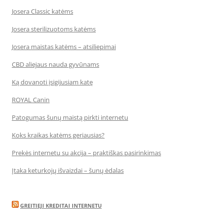
Josera Classic katėms
Josera sterilizuotoms katėms
Josera maistas katėms – atsiliepimai
CBD aliejaus nauda gyvūnams
Ką dovanoti įsigijusiam katę
ROYAL Canin
Patogumas šunų maistą pirkti internetu
Koks kraikas katėms geriausias?
Prekės internetu su akcija – praktiškas pasirinkimas
Įtaka keturkojų išvaizdai – šunų ėdalas
GREITIEJI KREDITAI INTERNETU