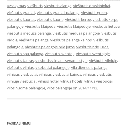
uzsakymas
,
viešbutis
,
viesbutis alanga
,
viešbutis druskininkai
,
viešbutis gradiali
,
viesbutis gradiali palanga
,
viesbutis green
,
viesbutis kaunas
,
viesbutis kaune
,
viešbutis kerpė
,
viesbutis kerpe
palangoje
,
viešbutis klaipėda
,
viešbutis klaipėdoje
,
viešbutis lietuva
,
viesbutis meduza palanga
,
viesbutis meduza palangoje
,
viešbutis
nidoje
,
viešbutis palanga
,
viesbutis palanga kainos
,
viešbutis
palangoje
,
viesbutis palangoje prie juros
,
viesbutis prie juros
,
viesbutis spa palanga
,
viesbutis sventoji
,
viesbutis sventojoje
,
viesbutis tauras
,
viesbutis vilniaus senamiestyje
,
viešbutis vilniuje
,
viešbutis vilnius
,
viezbuciai palangoje
,
vila diemedis palanga
,
vilniaus viesbuciai
,
vilniaus viesbuciai kainos
,
vilniaus viesbutis
,
vilniuje viesbuciai
,
vilnius hotel
,
vilnius hotels
,
vilnius viešbučiai
,
vilos nuoma palangoje
,
vilos palangoje
on
2014/11/13
.
PASIDALINIMUI