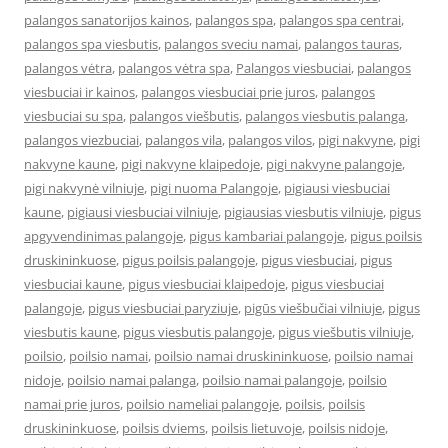
palangos sanatorijos kainos
,
palangos spa
,
palangos spa centrai
,
palangos spa viesbutis
,
palangos sveciu namai
,
palangos tauras
,
palangos vėtra
,
palangos vėtra spa
,
Palangos viesbuciai
,
palangos
viesbuciai ir kainos
,
palangos viesbuciai prie juros
,
palangos
viesbuciai su spa
,
palangos viešbutis
,
palangos viesbutis palanga
,
palangos viezbuciai
,
palangos vila
,
palangos vilos
,
pigi nakvyne
,
pigi
nakvyne kaune
,
pigi nakvyne klaipedoje
,
pigi nakvyne palangoje
,
pigi nakvynė vilniuje
,
pigi nuoma Palangoje
,
pigiausi viesbuciai
kaune
,
pigiausi viesbuciai vilniuje
,
pigiausias viesbutis vilniuje
,
pigus
apgyvendinimas palangoje
,
pigus kambariai palangoje
,
pigus poilsis
druskininkuose
,
pigus poilsis palangoje
,
pigus viesbuciai
,
pigus
viesbuciai kaune
,
pigus viesbuciai klaipedoje
,
pigus viesbuciai
palangoje
,
pigus viesbuciai paryziuje
,
pigūs viešbučiai vilniuje
,
pigus
viesbutis kaune
,
pigus viesbutis palangoje
,
pigus viešbutis vilniuje
,
poilsio
,
poilsio namai
,
poilsio namai druskininkuose
,
poilsio namai
nidoje
,
poilsio namai palanga
,
poilsio namai palangoje
,
poilsio
namai prie juros
,
poilsio nameliai palangoje
,
poilsis
,
poilsis
druskininkuose
,
poilsis dviems
,
poilsis lietuvoje
,
poilsis nidoje
,