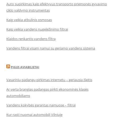
Auto supirkimas kaip efektyvus transporto priemonės gyvavimo
ciklo valdymo instrumentas
Kaip veikia atbulinis osmosas
Kaip veikia vandens nugeležinimo filtrai
Klaidos renkantis vandens filtrą
Vandens filtrai visam namui su geriamo vandens sistema
PIGUS AVIABILIETAI
Vasarinių padangų pirkimas internetu – geriausia išeitis
Ar verta brangias padangas pirkti ekonominės klasės
automobiliams
Vandens kokybės garantas namuose – filtrai
Kur rasti nuomai automobilį Vilniuje