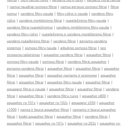
|
namui naudingi osmoso filtrai
|
namui geriausi osmoso filtrai
|
filtrai
namui
|
vandens filtrų nauda
|
filtrų rūšys ir nauda
|
vandens filtrų
rūšys
|
vandens minkštinimo filtrai
|
nugeležinimo filtrų nauda
|
vandens filtrai nugeležinimui
|
vandens minkštinimo filtrų nauda
|
vandens filtrų rūšys
|
nugeležinimo ir vandens monkštinimo filtrai
|
vandens nukalkinimo filtrai
|
vandens filtrai
|
geriamo vandens
sistemos
|
osmoso filtrų nauda
|
atbulinio osmoso filtrai
|
seo
straipsniu talpinimas
|
aquaphor vandens filtrai
|
aquaphor filtrai
|
osmoso filtrų nauda
|
osmoso filtrai
|
vandens filtrai aquaphor
|
geriamo vandens filtrai
|
aquaphor filtrai
|
aquaphor filtrai
|
aquaphor
filtrai
|
aquaphor filtrai
|
aquaphor namams ir pramonei
|
aquaphor
filtrai
|
aquaphor filtrai
|
aquaphor filtrų nauda
|
aquaphor filtrai
|
aquapgor filtrai ir nauda
|
aquaphor filtrai
|
aquaphor filtrai
|
vandens
filtrai
|
aquaphor filtrai
|
vandens filtru rusys
|
aquaphor s800
|
aquaphor ro-101s
|
aquaphor ro-102s
|
aquapgor s550
|
aquaphor
s1000
|
namui ir biurui aquaphor filtrai
|
namams ir biurui aquaphor
filtrai
|
kodel aquaphor filtrai
|
aquaphor filtrai
|
vandens filtrai
|
aquaphor filtrai
|
aquaphor ro-101s
|
aquaphor ro-202s
|
aquaphor ro-