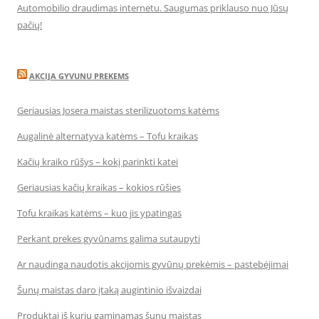
Automobilio draudimas internetu. Saugumas priklauso nuo Jūsų
pačių!
AKCIJA GYVUNU PREKEMS
Geriausias Josera maistas sterilizuotoms katėms
Augalinė alternatyva katėms – Tofu kraikas
Kačių kraiko rūšys – kokį parinkti katei
Geriausias kačių kraikas – kokios rūšies
Tofu kraikas katėms – kuo jis ypatingas
Perkant prekes gyvūnams galima sutaupyti
Ar naudinga naudotis akcijomis gyvūnų prekėmis – pastebėjimai
Šunų maistas daro įtaką augintinio išvaizdai
Produktai iš kurių gaminamas šunų maistas