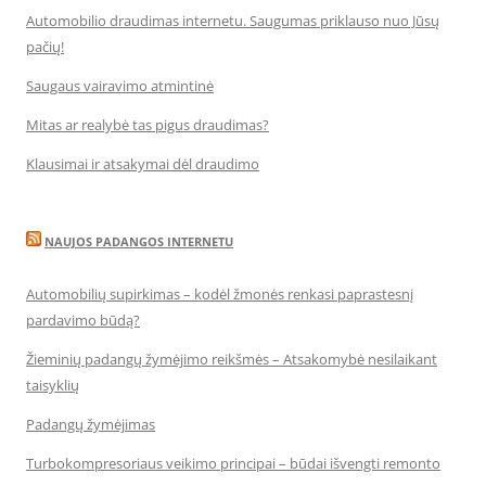
Automobilio draudimas internetu. Saugumas priklauso nuo Jūsų
pačių!
Saugaus vairavimo atmintinė
Mitas ar realybė tas pigus draudimas?
Klausimai ir atsakymai dėl draudimo
NAUJOS PADANGOS INTERNETU
Automobilių supirkimas – kodėl žmonės renkasi paprastesnį
pardavimo būdą?
Žieminių padangų žymėjimo reikšmės – Atsakomybė nesilaikant
taisyklių
Padangų žymėjimas
Turbokompresoriaus veikimo principai – būdai išvengti remonto