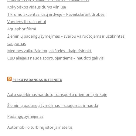
Kokybiškos vidaus durys Vilniuje
Tikrumo akcentas Jūsų erdvėje – Paveikslai ant drobės:
Vandens filtrai namui
Aquaphor filtrai
Žieminių padangų žymėjimas – svarbu vairuotojams ir užtikrintas
saugumas
Medinės vaikų žaidimų aikštelės – kaip išsirinkti
CBD aliejaus nauda sportuojantiems – naudoti gali visi
PERKU PADANGAS INTERNETU
Auto supirkimas naudotų transporto priemonių rinkoje
Žieminių padangų žymėjimas – saugumas ir nauda
Padangų žymėjimas
Automobilio turbinų istorija ir ateitis