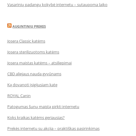
Vasarinių padangų kokybė internetu – sutaupoma laiko
AUGINTINIU PREKES
Josera Classic katėms
Josera sterilizuotoms katėms
Josera maistas katėms – atsiliepimai
CBD aliejaus nauda gyvūnams
Ką dovanoti įsigijusiam katę
ROYAL Canin
Patogumas šunų maistą pirkti internetu
Koks kraikas katėms geriausias?
Prekės internetu su akcija – praktiškas pasirinkimas