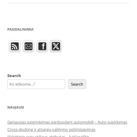
PASIDALINIMUI
Search
Search
NAUJAUSI
Geriausias pasirinkimas parduodant automobilį – Auto supirkimas
Cross-docking ir atsargų valdymo optimizavimas
Išskirtinio vyrų stiliaus atributas – kaklaraištis