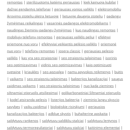
remontas
|
sterilizuotoms katėms geriausias
|
kiek kainuoja kubilai
|
dažnai gendantys telefonai
|
geriausias vonios valiklis
|
elektromobiliu
ikrovimo stoteliu pletra lietuvoje
|
lietuvoje daugeja stoteliu
|
padangų
žymėjimas reikalingas
|
vasarinės padangos elektromobiliams
|
naudingas žieminių padangų žymėjimas
|
kuo naudingas remontas
|
mobiliųjų telefonų remontas
|
geriausias valiklis peliui
|
efektyvi
priemone nuo voru
|
efektyviai veikiantis pelėsio valiklis
|
priemonė
nuo vorų
|
telefonų remontas
|
josera classic
|
geriausias pelesio
valiklis
|
kas yra seo straipsniai
|
seo straipsniu talpinimas
|
isorinis
seo optimizavimas
|
vidinis seo optimizavimas
|
kaip optimizuoti
svetaine
|
kriaukles
|
seo apzvalga
|
namu apyvokos reikmenys
|
buitis
|
vaikams
|
seo straipsniu talpinimas
|
bakterijos kanalizacijai
|
saugus
zaidimas vaikams
|
seo straipsniu talpinimas
|
nuo kada ziemines
|
siltnamiai stipruolis atsiliepimai
|
polikarbonatiniai šiltnamiai stipruolis
|
kodel atsiranda pelesis
|
listerijos bakterija
|
zieminio langu skyscio
savybes
|
vaiku zaidimui
|
bioloģiskie risinājumi
|
geriausios
kanalizacijos bakterijos
|
adblue skystis
|
buhalterine apskaita
|
saldytuvu rankenos
|
saldytuvu saldikliu stalciai
|
saldytuvu lentynos
|
saldytuvu termoreguliatoriai
|
saldytuvu stalciai
|
kaitinimo elementai
|