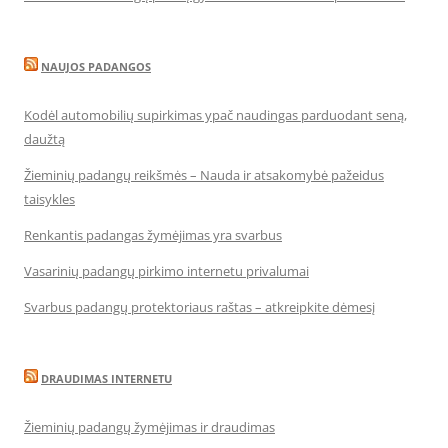
NAUJOS PADANGOS
Kodėl automobilių supirkimas ypač naudingas parduodant seną,
daužtą
Žieminių padangų reikšmės – Nauda ir atsakomybė pažeidus
taisykles
Renkantis padangas žymėjimas yra svarbus
Vasarinių padangų pirkimo internetu privalumai
Svarbus padangų protektoriaus raštas – atkreipkite dėmesį
DRAUDIMAS INTERNETU
Žieminių padangų žymėjimas ir draudimas