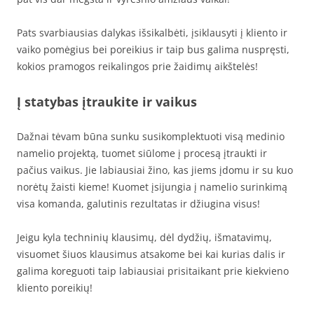
Pats svarbiausias dalykas išsikalbėti, įsiklausyti į kliento ir
vaiko pomėgius bei poreikius ir taip bus galima nuspręsti,
kokios pramogos reikalingos prie žaidimų aikštelės!
Į statybas įtraukite ir vaikus
Dažnai tėvam būna sunku susikomplektuoti visą medinio
namelio projektą, tuomet siūlome į procesą įtraukti ir
pačius vaikus. Jie labiausiai žino, kas jiems įdomu ir su kuo
norėtų žaisti kieme! Kuomet įsijungia į namelio surinkimą
visa komanda, galutinis rezultatas ir džiugina visus!
Jeigu kyla techninių klausimų, dėl dydžių, išmatavimų,
visuomet šiuos klausimus atsakome bei kai kurias dalis ir
galima koreguoti taip labiausiai prisitaikant prie kiekvieno
kliento poreikių!