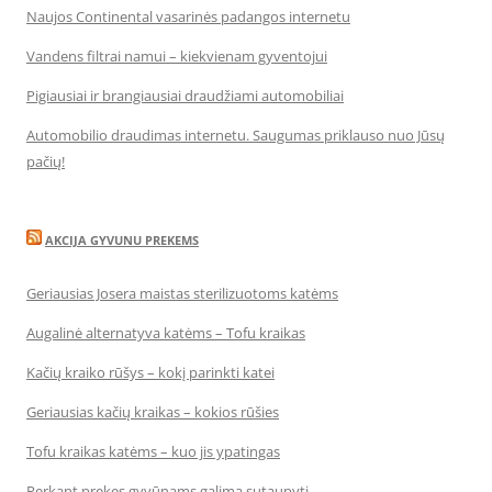
Naujos Continental vasarinės padangos internetu
Vandens filtrai namui – kiekvienam gyventojui
Pigiausiai ir brangiausiai draudžiami automobiliai
Automobilio draudimas internetu. Saugumas priklauso nuo Jūsų
pačių!
AKCIJA GYVUNU PREKEMS
Geriausias Josera maistas sterilizuotoms katėms
Augalinė alternatyva katėms – Tofu kraikas
Kačių kraiko rūšys – kokį parinkti katei
Geriausias kačių kraikas – kokios rūšies
Tofu kraikas katėms – kuo jis ypatingas
Perkant prekes gyvūnams galima sutaupyti