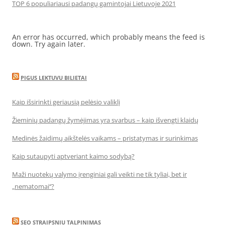
TOP 6 populiariausi padangų gamintojai Lietuvoje 2021
An error has occurred, which probably means the feed is
down. Try again later.
PIGUS LEKTUVU BILIETAI
Kaip išsirinkti geriausią pelėsio valiklį
Žieminių padangų žymėjimas yra svarbus – kaip išvengti klaidų
Medinės žaidimų aikštelės vaikams – pristatymas ir surinkimas
Kaip sutaupyti aptveriant kaimo sodybą?
Maži nuotekų valymo įrenginiai gali veikti ne tik tyliai, bet ir
„nematomai‘‘?
SEO STRAIPSNIU TALPINIMAS