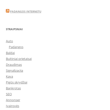
PADANGOS INTERNETU
STRAIPSNIAI
Auto
Padangos
Baldai
Buitiniai prietaisai
Draudimas
Signalizacija
Kava
Pigūs skrydžiai
Bankrotas
SEO
Annonser
Įvairovės