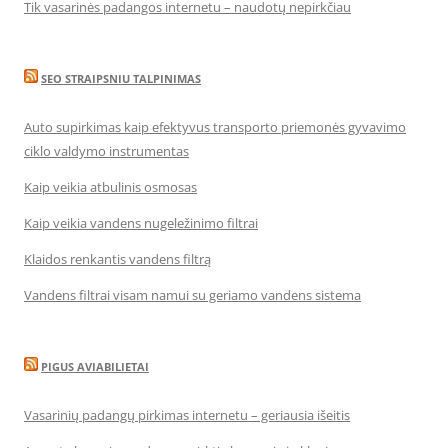
Tik vasarinės padangos internetu – naudotų nepirkčiau
SEO STRAIPSNIU TALPINIMAS
Auto supirkimas kaip efektyvus transporto priemonės gyvavimo
ciklo valdymo instrumentas
Kaip veikia atbulinis osmosas
Kaip veikia vandens nugeležinimo filtrai
Klaidos renkantis vandens filtrą
Vandens filtrai visam namui su geriamo vandens sistema
PIGUS AVIABILIETAI
Vasarinių padangų pirkimas internetu – geriausia išeitis