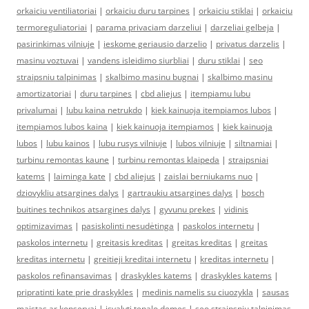
orkaiciu ventiliatoriai
|
orkaiciu duru tarpines
|
orkaiciu stiklai
|
orkaiciu
termoreguliatoriai
|
parama privaciam darzeliui
|
darzeliai gelbeja
|
pasirinkimas vilniuje
|
ieskome geriausio darzelio
|
privatus darzelis
|
masinu voztuvai
|
vandens isleidimo siurbliai
|
duru stiklai
|
seo
straipsniu talpinimas
|
skalbimo masinu bugnai
|
skalbimo masinu
amortizatoriai
|
duru tarpines
|
cbd aliejus
|
itempiamu lubu
privalumai
|
lubu kaina netrukdo
|
kiek kainuoja itempiamos lubos
|
itempiamos lubos kaina
|
kiek kainuoja itempiamos
|
kiek kainuoja
lubos
|
lubu kainos
|
lubu rusys vilniuje
|
lubos vilniuje
|
siltnamiai
|
turbinu remontas kaune
|
turbinu remontas klaipeda
|
straipsniai
katems
|
laiminga kate
|
cbd aliejus
|
zaislai berniukams nuo
|
dziovykliu atsargines dalys
|
gartraukiu atsargines dalys
|
bosch
buitines technikos atsargines dalys
|
gyvunu prekes
|
vidinis
optimizavimas
|
pasiskolinti nesudėtinga
|
paskolos internetu
|
paskolos internetu
|
greitasis kreditas
|
greitas kreditas
|
greitas
kreditas internetu
|
greitieji kreditai internetu
|
kreditas internetu
|
paskolos refinansavimas
|
draskykles katems
|
draskykles katems
|
pripratinti kate prie draskykles
|
medinis namelis su ciuozykla
|
sausas
maistas ar konservai
|
isvalyti tepalo demes
|
seo straipsniu talpinimas