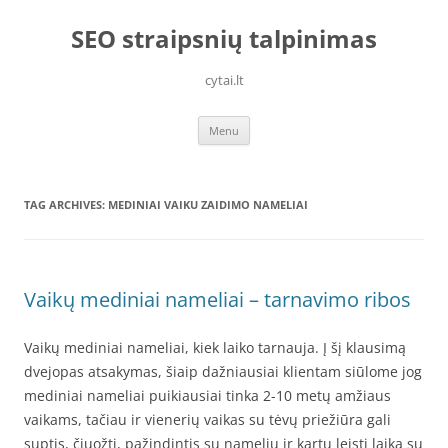
Skip
to
SEO straipsnių talpinimas
content
cytai.lt
Menu
TAG ARCHIVES:
MEDINIAI VAIKU ZAIDIMO NAMELIAI
Vaikų mediniai nameliai – tarnavimo ribos
Vaikų mediniai nameliai, kiek laiko tarnauja. Į šį klausimą
dvejopas atsakymas, šiaip dažniausiai klientam siūlome jog
mediniai nameliai puikiausiai tinka 2-10 metų amžiaus
vaikams, tačiau ir vienerių vaikas su tėvų priežiūra gali
suptis, čiuožti, pažindintis su nameliu ir kartu leisti laiką su