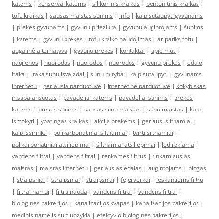
katems
|
konservai katems
|
silikoninis kraikas
|
bentonitinis kraikas
|
tofu kraikas
|
sausas maistas sunims
|
info
|
kaip sutaupyti gyvunams
|
prekes gyvunams
|
gyvunu prieziura
|
gyvunu augintojams
|
šunims
|
katėms
|
gyvunu prekes
|
tofu kraiko naudojimas
|
ar patiks tofu
|
augalinė alternatyva
|
gyvunu prekes
|
kontaktai
|
apie mus
|
naujienos
|
nuorodos
|
nuorodos
|
nuorodos
|
gyvunu prekes
|
edalo
itaka
|
itaka sunu isvaizdai
|
sunu mityba
|
kaip sutaupyti
|
gyvunams
internetu
|
geriausia parduotuve
|
internetine parduotuve
|
kokybiskas
ir subalansuotas
|
pavadeliai katems
|
pavadeliai sunims
|
prekes
katems
|
prekes sunims
|
sausas sunu maistas
|
sunu maistas
|
kaip
ismokyti
|
ypatingas kraikas
|
akcija prekems
|
geriausi siltnamiai
|
kaip issirinkti
|
polikarbonatiniai šiltnamiai
|
tvirti siltnamiai
|
polikarbonatiniai atsiliepimai
|
šiltnamiai atsiliepimai
|
led reklama
|
vandens filtrai
|
vandens filtrai
|
renkamės filtrus
|
tinkamiausias
maistas
|
maistas internetu
|
geriausias ėdalas
|
augintojams
|
blogas
|
straipsniai
|
straipsniai
|
straipsniai
|
fejerverkai
|
ieskantiems filtru
|
filtrai namui
|
filtru nauda
|
vandens filtrai
|
vandens filtrai
|
biologinės bakterijos
|
kanalizacijos kvapas
|
kanalizacijos bakterijos
|
medinis namelis su ciuozykla
|
efektyvio biologinės bakterijos
|