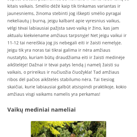
kitais vaikais. Smėlio dėžė kaip tik tinkamas variantas ir
jaunesniems, žinoma stebinti jog iškepti smėlio pyragai
nekeliautų į burną, jeigu kalbant apie vyresnius vaikus,
vėlgi tėvai labiausiai pažįsta savo vaiką ir žino, kas jam
aktualu kiekviename amžiaus tarpsnyje! Net jeigu vaikui ir
11-12 tai nereiškia jog jis nebegali eiti ir žaisti nemelyje.
Jeigu tik yra noras tai tikrai galima ir nėra amžiaus
nustatyto, kuriam būtų draudžiama eiti ir žaisti medinėje
aikštelėje! Dažnai ir tėvai patys lendą į namelį žaisti su
vaikais, o prireikus ir nučiuožia čiuožykla! Tad amžiaus
ribos dėl pačios aikštelės stabilumo nėra. Tai tiesiog
skaičiai, kurie labiausiai galbūt atsispindi praktikoje, kokio
amžiaus visgi vaikams namelis yra perkamas!
Vaikų mediniai nameliai