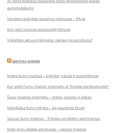
Ar verta brangias padangas pirkti ekonominės klasės
automobiliams
Vandens kokybės garantas namuose – filtrai
Kur rasti nuomai automobilį Vilniuje
Vokietija Lietuva mikriukai. Geriau nei autobusu?
MAISTAS SUNIMS
Josera šunų maistas – kokybė, nauda ir pasirinkimas
Kur pirkti šunų maistą: internetu ar fizinėje parduotuvėje?
Šunų maistas internetu – greita, patogu ir pigiau
Kokybiška šunų mityba – ką naudinga žinoti
Sausas šunų maistas – iš kokių produktų gaminamas
Koks šunų ėdalas geriausias – sausas maistas