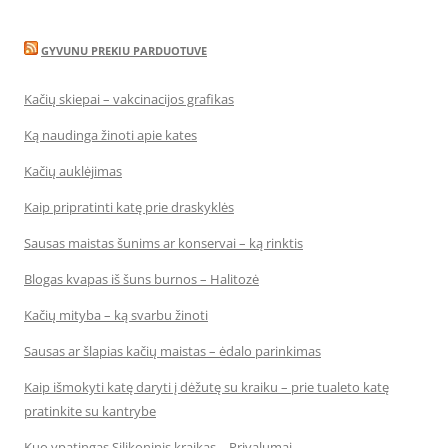
GYVUNU PREKIU PARDUOTUVE
Kačių skiepai – vakcinacijos grafikas
Ką naudinga žinoti apie kates
Kačių auklėjimas
Kaip pripratinti katę prie draskyklės
Sausas maistas šunims ar konservai – ką rinktis
Blogas kvapas iš šuns burnos – Halitozė
Kačių mityba – ką svarbu žinoti
Sausas ar šlapias kačių maistas – ėdalo parinkimas
Kaip išmokyti katę daryti į dėžutę su kraiku – prie tualeto katę
pratinkite su kantrybe
Kuo ypatingas Silikoninis kraikas – Privalumai