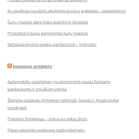
Ar naudinga naudotis akcijomis gyvūnų prekėmis – pastebėjimai
Šunų maistas daro įtaką augintinio išvaizdai
Produktai iš kurių gaminamas šunų maistas
Geriausia gyvūnų prekių parduotuvė – internetu
PADANGOS INTERNETU
Automobilių supirkimas yra ekonominė nauda fiziniams
pardavėjams ir smulkiam verslui
Žieminių padangų žymėjimo reikšmės, Nauda ir Atsakomybė
naudojant
Padangų žymėjimas – Viskas ką reikia žinoti
Pigias vasarines padangas rasite internetu