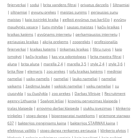
fejerverkai
|
sodui
|
brita vandens filtrai
|
privatus darzelis
|
šiltnamiai
|
siltnamiai
|
gyvunu prekes
|
maistas sunims
|
geriausias sunu
maistas
|
kaip issirinkti kraika
|
gelbsti gyvūnus nuo karščio
|
gyvūnų
maudynės vasarą
|
šunų mityba
|
sausas maistas
|
kačių kraikas
|
kraikas katėms
|
gyvūnams internetu
|
perkamiausios internetu
|
geriausias kraikas
|
akcija prekems
|
zooprekės
|
profesionalūs
fejerverkai
|
kraikas katems
|
tinkamas kraikas
|
filtru rusys
|
kaip
ismokyti
|
kačių kraikas
|
kas yra odontologas
|
brita maxtra filtrai
|
aluna
|
brita aluna
|
marella 2,4
|
marella 3,5
|
style 2,4
|
style 3,6
|
brita flow
|
elemaris
|
zoo prekes
|
tofu kraikas katėms
|
mediniai
nameliai
|
vaikų namelis
|
nameliai
|
lauko nameliai
|
nameliai
vaikams
|
žaidimui lauke
|
vaikiski nameliai
|
vaiku nameliai
|
su
ciuozykla
|
su čiuožykla
|
zoo prekes
|
Darbas Vilniuje
|
Recruitment
agency Lithuania
|
Spalvoti lęšiai
|
kroviniu pervezimas klaipeda
|
tralas klaipeda
|
griovimo darbai klaipeda
|
siukliu isvezimas
|
klinkerio
trinkeles
|
stogo danga
|
biopreparatai nuotekoms
|
priemone starwax
637
|
bakterijos irenginiams kaina
|
bakterijos STARWAX kaina
|
efektyvus valiklis
|
stogo danga renkames geriausia
|
klinkerio plytos
|
klinkeris
|
pelesio naikinimas vonioje
|
kaip isnaikinti
|
kaip naikinti