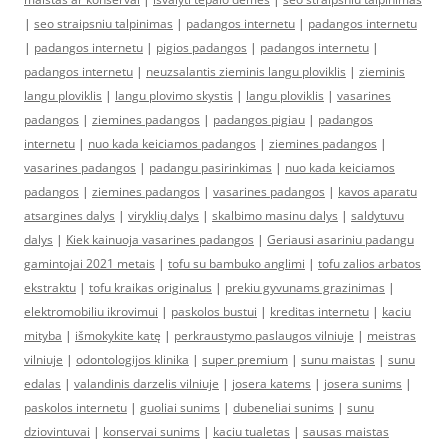
|
seo straipsniu talpinimas
|
padangos internetu
|
padangos internetu
|
padangos internetu
|
pigios padangos
|
padangos internetu
|
padangos internetu
|
neuzsalantis zieminis langu ploviklis
|
zieminis
langu ploviklis
|
langu plovimo skystis
|
langu ploviklis
|
vasarines
padangos
|
ziemines padangos
|
padangos pigiau
|
padangos
internetu
|
nuo kada keiciamos padangos
|
ziemines padangos
|
vasarines padangos
|
padangu pasirinkimas
|
nuo kada keiciamos
padangos
|
ziemines padangos
|
vasarines padangos
|
kavos aparatu
atsargines dalys
|
viryklių dalys
|
skalbimo masinu dalys
|
saldytuvu
dalys
|
Kiek kainuoja vasarines padangos
|
Geriausi asariniu padangu
gamintojai 2021 metais
|
tofu su bambuko anglimi
|
tofu zalios arbatos
ekstraktu
|
tofu kraikas originalus
|
prekiu gyvunams grazinimas
|
elektromobiliu ikrovimui
|
paskolos bustui
|
kreditas internetu
|
kaciu
mityba
|
išmokykite katę
|
perkraustymo paslaugos vilniuje
|
meistras
vilniuje
|
odontologijos klinika
|
super premium
|
sunu maistas
|
sunu
edalas
|
valandinis darzelis vilniuje
|
josera katems
|
josera sunims
|
paskolos internetu
|
guoliai sunims
|
dubeneliai sunims
|
sunu
dziovintuvai
|
konservai sunims
|
kaciu tualetas
|
sausas maistas