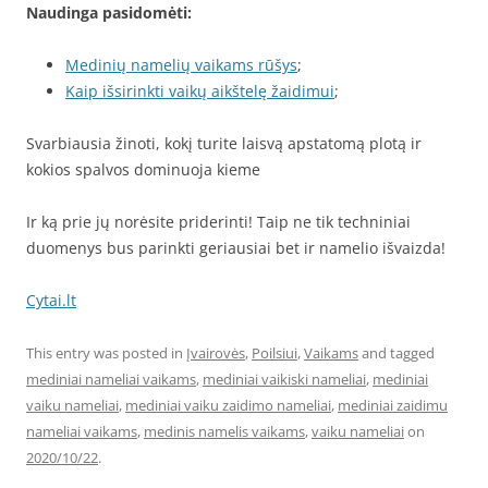
Naudinga pasidomėti:
Medinių namelių vaikams rūšys
;
Kaip išsirinkti vaikų aikštelę žaidimui
;
Svarbiausia žinoti, kokį turite laisvą apstatomą plotą ir
kokios spalvos dominuoja kieme
Ir ką prie jų norėsite priderinti! Taip ne tik techniniai
duomenys bus parinkti geriausiai bet ir namelio išvaizda!
Cytai.lt
This entry was posted in
Įvairovės
,
Poilsiui
,
Vaikams
and tagged
mediniai nameliai vaikams
,
mediniai vaikiski nameliai
,
mediniai
vaiku nameliai
,
mediniai vaiku zaidimo nameliai
,
mediniai zaidimu
nameliai vaikams
,
medinis namelis vaikams
,
vaiku nameliai
on
2020/10/22
.