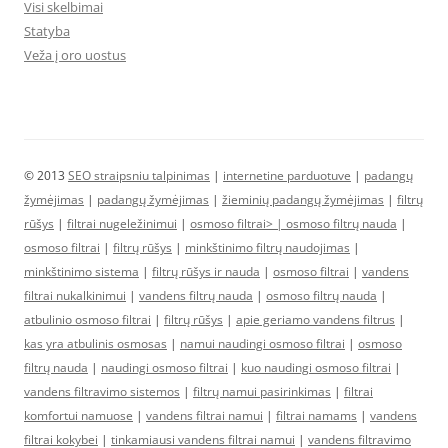
Visi skelbimai
Statyba
Veža į oro uostus
© 2013
SEO straipsniu talpinimas
|
internetine parduotuve
|
padangų
žymėjimas
|
padangų žymėjimas
|
žieminių padangų žymėjimas
|
filtrų
rūšys
|
filtrai nugeležinimui
|
osmoso filtrai> |
osmoso filtrų nauda
|
osmoso filtrai
|
filtrų rūšys
|
minkštinimo filtrų naudojimas
|
minkštinimo sistema
|
filtrų rūšys ir nauda
|
osmoso filtrai
|
vandens
filtrai nukalkinimui
|
vandens filtrų nauda
|
osmoso filtrų nauda
|
atbulinio osmoso filtrai
|
filtrų rūšys
|
apie geriamo vandens filtrus
|
kas yra atbulinis osmosas
|
namui naudingi osmoso filtrai
|
osmoso
filtrų nauda
|
naudingi osmoso filtrai
|
kuo naudingi osmoso filtrai
|
vandens filtravimo sistemos
|
filtrų namui pasirinkimas
|
filtrai
komfortui namuose
|
vandens filtrai namui
|
filtrai namams
|
vandens
filtrai kokybei
|
tinkamiausi vandens filtrai namui
|
vandens filtravimo