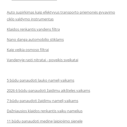
Auto supirkimas kaip efektyvus transporto priemonės gyvavimo
ciklo valdymo instrumentas
Klaidos renkantis vandens filtrą
Nano danga automobilio stiklams
Kaip veikia osmoso filtrai
Vandenyje rasti nitratai - poveikis sveikatai
5 būdų panaudoti lauko namelį vaikams
2026 6 būdų panaudoti žaidimų aikšteles vaikams
7 būdų panaudoti žaidimų namelį vaikams
Dažniausios klaidos renkantis vaikų namelius
11 būdų panaudoti medinę laipiojimo sienelę