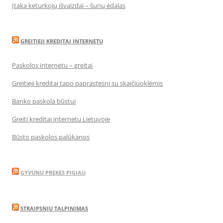
Įtaka keturkojų išvaizdai – šunų ėdalas
GREITIEJI KREDITAI INTERNETU
Paskolos internetu – greitai
Greitieji kreditai tapo paprastesni su skaičiuoklėmis
Banko paskola būstui
Greiti kreditai internetu Lietuvoje
Būsto paskolos palūkanos
GYVUNU PREKES PIGIAU
STRAIPSNIU TALPINIMAS