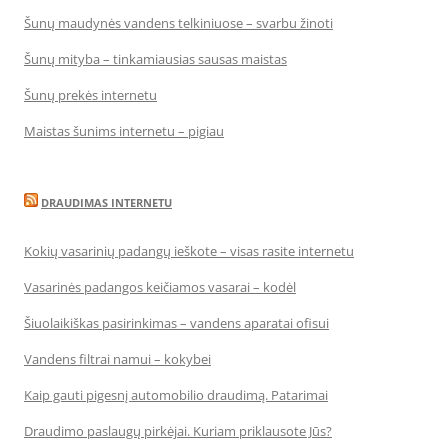
Šunų maudynės vandens telkiniuose – svarbu žinoti
Šunų mityba – tinkamiausias sausas maistas
Šunų prekės internetu
Maistas šunims internetu – pigiau
DRAUDIMAS INTERNETU
Kokių vasarinių padangų ieškote – visas rasite internetu
Vasarinės padangos keičiamos vasarai – kodėl
Šiuolaikiškas pasirinkimas – vandens aparatai ofisui
Vandens filtrai namui – kokybei
Kaip gauti pigesnį automobilio draudimą. Patarimai
Draudimo paslaugų pirkėjai. Kuriam priklausote Jūs?