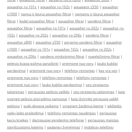
aquaphor ro-101s
|
aquaphor ro-102s
|
aquapgor s550
|
aquaphor
s1000
|
namui ir biurui aquaphor filtrai
|
namams ir biurui aquaphor
filtrai
|
kodel aquaphor filtrai
|
aquaphor filtrai
|
vandens filtrai
|
aquaphor filtrai
|
aquaphor ro-101s
|
aquaphor ro-202s
|
aquaphor ro-
102s
|
aquaphor ro-202s
|
aquaphor ro-206s
|
vandens filtrai
|
aquaphor s800
|
aquaphor s550
|
geriamo vandens filtrai
|
aquaphor
s1000
|
aquaphor ro 101s
|
aquaphor 102s
|
aquaphor ro 202s
|
aquaphor ro 206s
|
vandens minkstinimo filtrai
|
nugeležinimo filtrai
|
pelesio kvapa galima panaikinti
|
priemone nuo voru
|
lauko kubilai
pardavimui
|
priemonė nuo vorų
|
telefonų remontas
|
kas yra seo
|
priemone nuo voru
|
telefonų remontas
|
telefonų remontas
|
priemonė nuo vorų
|
lauko kubilai pardavimui
|
seo straipsniu
talpinimas
|
geriausias pelėsio valiklis
|
seo straipsniu talpinimas
|
kaip
isvengti pelesio atsiradimo namuose
|
kaip išsirinkti geriausią valiklį
pelėsiui
|
puiki dovana vaikams
|
smagiam žaidimui kieme
|
aikštelės
vaikų laiko praleidimui
|
telefonų remontas naudingas
|
geriausias
kaciu kraikas
|
dazniausiai gendantys telefonai
|
geriausias maistas
sterilizuotoms katėms
|
padangų žymėjimas
|
mobiliųjų telefonų