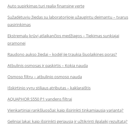
Auto supirkimas turi realią finansinę vertę
Sužadėtuvių žiedas su laboratorijoje užaugintu deimantu – tvarus
pasirinkimas
Ekstremalų krūvį atlaikančios medžiagos – Tiekimas sunkiajai
pramonei
Raudono aukso žiedai – kodėl jie traukia šiuolaikines poras?
Atbulinis osmosas ir paskirtis – Kokia nauda
Osmoso filtrų – atbulinio osmoso nauda
Išskirtinio vyrų stiliaus atributas – kaklaraištis
AQUAPHOR S550 P1 vandens filtrai
Vienkartiniai rankšluosčiai: kaip išsirinkti tinkamiausią variantą?
Geliniai lakai: kaip išsirinkti geriausią ir užtikrinti ilgalaikį rezultatą?