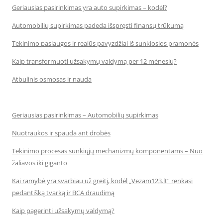
Geriausias pasirinkimas yra auto supirkimas – kodėl?
Automobilių supirkimas padeda išspręsti finansų trūkumą
Tekinimo paslaugos ir realūs pavyzdžiai iš sunkiosios pramonės
Kaip transformuoti užsakymų valdymą per 12 mėnesių?
Atbulinis osmosas ir nauda
Geriausias pasirinkimas – Automobilių supirkimas
Nuotraukos ir spauda ant drobės
Tekinimo procesas sunkiųjų mechanizmų komponentams – Nuo
žaliavos iki giganto
Kai ramybė yra svarbiau už greitį, kodėl „Vezam123.lt“ renkasi
pedantišką tvarką ir BCA draudimą
Kaip pagerinti užsakymų valdymą?