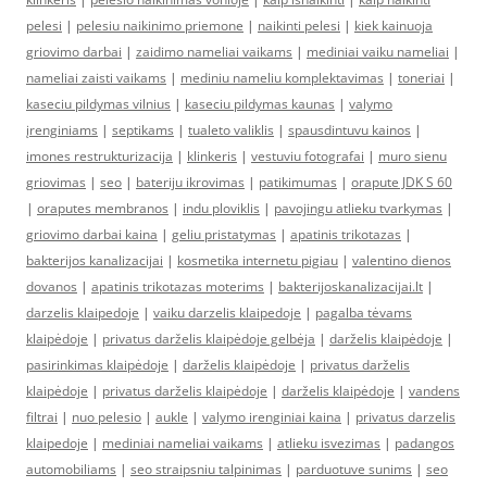
pelesi
|
pelesiu naikinimo priemone
|
naikinti pelesi
|
kiek kainuoja
griovimo darbai
|
zaidimo nameliai vaikams
|
mediniai vaiku nameliai
|
nameliai zaisti vaikams
|
mediniu nameliu komplektavimas
|
toneriai
|
kaseciu pildymas vilnius
|
kaseciu pildymas kaunas
|
valymo
įrenginiams
|
septikams
|
tualeto valiklis
|
spausdintuvu kainos
|
imones restrukturizacija
|
klinkeris
|
vestuviu fotografai
|
muro sienu
griovimas
|
seo
|
bateriju ikrovimas
|
patikimumas
|
orapute JDK S 60
|
oraputes membranos
|
indu ploviklis
|
pavojingu atlieku tvarkymas
|
griovimo darbai kaina
|
geliu pristatymas
|
apatinis trikotazas
|
bakterijos kanalizacijai
|
kosmetika internetu pigiau
|
valentino dienos
dovanos
|
apatinis trikotazas moterims
|
bakterijoskanalizacijai.lt
|
darzelis klaipedoje
|
vaiku darzelis klaipedoje
|
pagalba tėvams
klaipėdoje
|
privatus darželis klaipėdoje gelbėja
|
darželis klaipėdoje
|
pasirinkimas klaipėdoje
|
darželis klaipėdoje
|
privatus darželis
klaipėdoje
|
privatus darželis klaipėdoje
|
darželis klaipėdoje
|
vandens
filtrai
|
nuo pelesio
|
aukle
|
valymo irenginiai kaina
|
privatus darzelis
klaipedoje
|
mediniai nameliai vaikams
|
atlieku isvezimas
|
padangos
automobiliams
|
seo straipsniu talpinimas
|
parduotuve sunims
|
seo