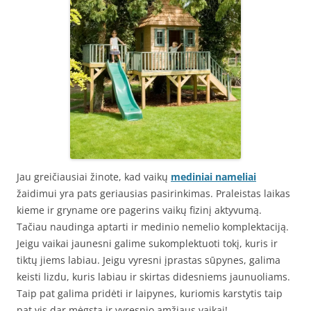
Jau greičiausiai žinote, kad vaikų
mediniai nameliai
žaidimui yra pats geriausias pasirinkimas. Praleistas laikas
kieme ir gryname ore pagerins vaikų fizinį aktyvumą.
Tačiau naudinga aptarti ir medinio nemelio komplektaciją.
Jeigu vaikai jaunesni galime sukomplektuoti tokį, kuris ir
tiktų jiems labiau. Jeigu vyresni įprastas sūpynes, galima
keisti lizdu, kuris labiau ir skirtas didesniems jaunuoliams.
Taip pat galima pridėti ir laipynes, kuriomis karstytis taip
pat vis dar mėgsta ir vyresnio amžiaus vaikai!