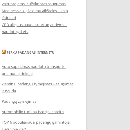
vairuotojams ir užtikrintas saugumas
Medinės vaikų žaidimų aikštelės – kaip
išsirinkti
CBD aliejaus nauda sportuojantiems –
naudoti gali visi
PERKU PADANGAS INTERNETU
Auto supirkimas naudotų transporto
priemonių rinkoje
Žieminių padangų žymėjimas – saugumas
ir nauda
Padangų žymėjimas
Automobilio turbinų istorija ir ateitis
TOP 6 populiariausi padangų gamintojai
Lietuvoje 2021