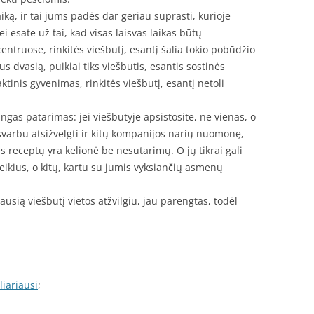
laiką, ir tai jums padės dar geriau suprasti, kurioje
Jei esate už tai, kad visas laisvas laikas būtų
ntruose, rinkitės viešbutį, esantį šalia tokio pobūdžio
aus dvasią, puikiai tiks viešbutis, esantis sostinės
tinis gyvenimas, rinkitės viešbutį, esantį netoli
ingas patarimas: jei viešbutyje apsistosite, ne vienas, o
svarbu atsižvelgti ir kitų kompanijos narių nuomonę,
s receptų yra kelionė be nesutarimų. O jų tikrai gali
poreikius, o kitų, kartu su jumis vyksiančių asmenų
iausią viešbutį vietos atžvilgiu, jau parengtas, todėl
liariausi
;