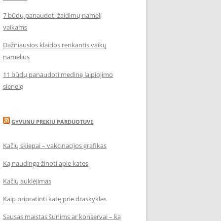
7 būdų panaudoti žaidimų namelį
vaikams
Dažniausios klaidos renkantis vaikų
namelius
11 būdų panaudoti medinę laipiojimo
sienelę
GYVUNU PREKIU PARDUOTUVE
Kačių skiepai – vakcinacijos grafikas
Ką naudinga žinoti apie kates
Kačių auklėjimas
Kaip pripratinti katę prie draskyklės
Sausas maistas šunims ar konservai – ką