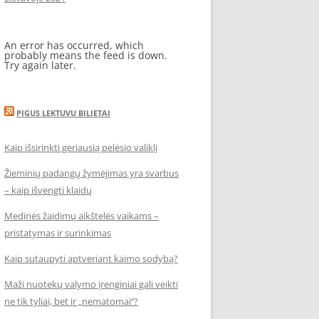
An error has occurred, which
probably means the feed is down.
Try again later.
PIGUS LEKTUVU BILIETAI
Kaip išsirinkti geriausią pelėsio valiklį
Žieminių padangų žymėjimas yra svarbus
– kaip išvengti klaidų
Medinės žaidimų aikštelės vaikams –
pristatymas ir surinkimas
Kaip sutaupyti aptveriant kaimo sodybą?
Maži nuotekų valymo įrenginiai gali veikti
ne tik tyliai, bet ir „nematomai‘‘?