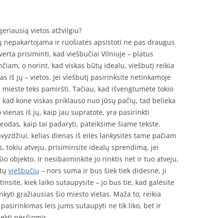
 geriausią vietos atžvilgiu?
tų nepakartojama ir ruošiatės apsistoti ne pas draugus
verta prisiminti, kad viešbučiai Vilniuje – platus
čiam, o norint, kad viskas būtų idealu, viešbutį reikia
nas iš jų – vietos. Jei viešbutį pasirinksite netinkamoje
me mieste teks pamiršti. Tačiau, kad išvengtumėte tokio
, kad kone viskas priklauso nuo jūsų pačių, tad belieka
vienas iš jų, kaip jau supratote, yra pasirinkti
orodas, kaip tai padaryti, pateiksime šiame tekste.
pavyzdžiui, kelias dienas iš eilės lankysitės tame pačiam
las, tokiu atveju, prisiminsite idealų sprendimą, jei
io objekto. Ir nesibaiminkite jo rinktis net ir tuo atveju,
itų
viešbučių
– nors suma ir bus šiek tiek didesnė, ji
rtinsite, kiek laiko sutaupysite – jo bus tie, kad galėsite
lankyti gražiausias šio miesto vietas. Maža to, reikia
 pasirinkimas leis jums sutaupyti ne tik liko, bet ir
iekti pėsčiomis.