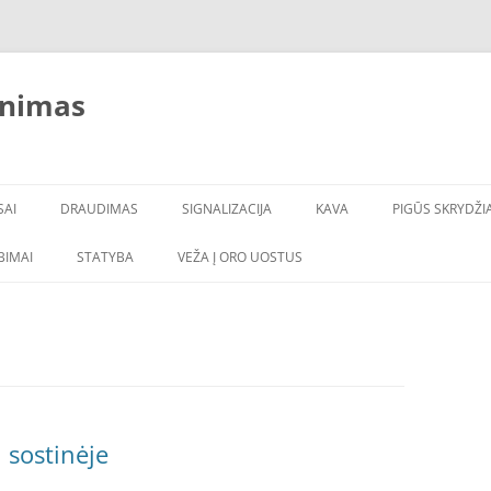
inimas
SAI
DRAUDIMAS
SIGNALIZACIJA
KAVA
PIGŪS SKRYDŽIA
LBIMAI
STATYBA
VEŽA Į ORO UOSTUS
i sostinėje