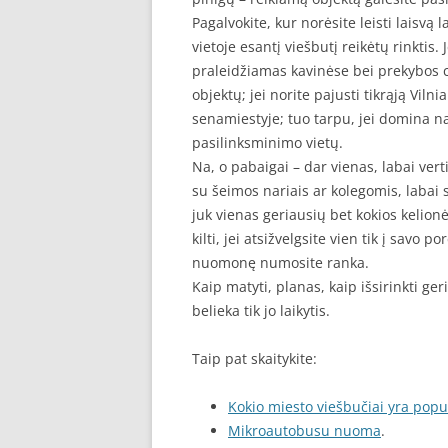
Pagalvokite, kur norėsite leisti laisvą 
vietoje esantį viešbutį reikėtų rinktis. 
praleidžiamas kavinėse bei prekybos ce
objektų; jei norite pajusti tikrąją Vilni
senamiestyje; tuo tarpu, jei domina nak
pasilinksminimo vietų.
Na, o pabaigai – dar vienas, labai vert
su šeimos nariais ar kolegomis, labai 
juk vienas geriausių bet kokios kelionė
kilti, jei atsižvelgsite vien tik į savo 
nuomonę numosite ranka.
Kaip matyti, planas, kaip išsirinkti ger
belieka tik jo laikytis.
Taip pat skaitykite:
Kokio miesto viešbučiai yra popu
Mikroautobusu nuoma
.