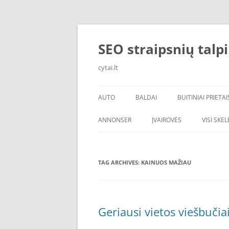
Skip
to
content
SEO straipsnių talp
cytai.lt
AUTO
BALDAI
BUITINIAI PRIETAI
PADANGOS
ANNONSER
ĮVAIROVĖS
VISI SKE
TAG ARCHIVES:
KAINUOS MAŽIAU
Geriausi vietos viešbučia