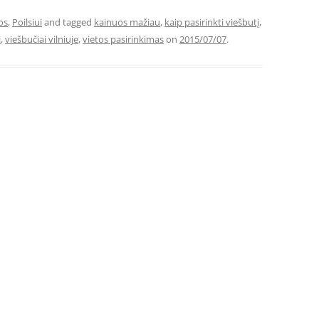
os
,
Poilsiui
and tagged
kainuos mažiau
,
kaip pasirinkti viešbutį
,
i
,
viešbučiai vilniuje
,
vietos pasirinkimas
on
2015/07/07
.