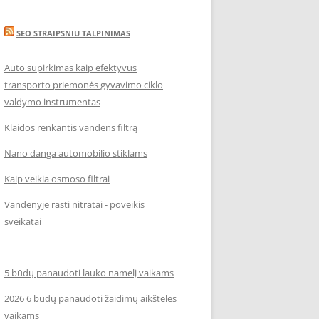
SEO STRAIPSNIU TALPINIMAS
Auto supirkimas kaip efektyvus
transporto priemonės gyvavimo ciklo
valdymo instrumentas
Klaidos renkantis vandens filtrą
Nano danga automobilio stiklams
Kaip veikia osmoso filtrai
Vandenyje rasti nitratai - poveikis
sveikatai
5 būdų panaudoti lauko namelį vaikams
2026 6 būdų panaudoti žaidimų aikšteles
vaikams