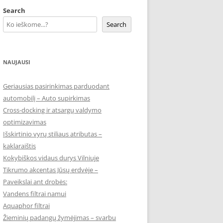
Search
Search
NAUJAUSI
Geriausias pasirinkimas parduodant
automobilį – Auto supirkimas
Cross-docking ir atsargų valdymo
optimizavimas
Išskirtinio vyrų stiliaus atributas –
kaklaraištis
Kokybiškos vidaus durys Vilniuje
Tikrumo akcentas Jūsų erdvėje –
Paveikslai ant drobės:
Vandens filtrai namui
Aquaphor filtrai
Žieminių padangų žymėjimas – svarbu