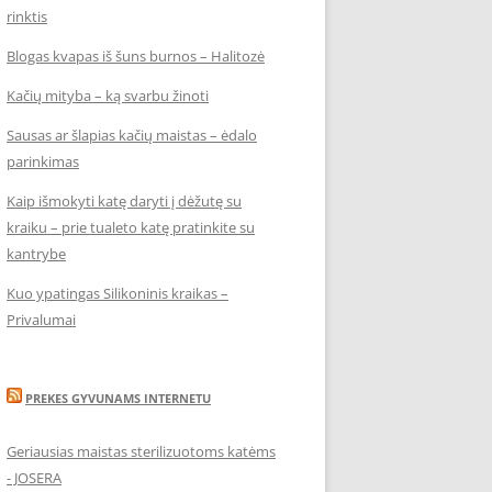
rinktis
Blogas kvapas iš šuns burnos – Halitozė
Kačių mityba – ką svarbu žinoti
Sausas ar šlapias kačių maistas – ėdalo
parinkimas
Kaip išmokyti katę daryti į dėžutę su
kraiku – prie tualeto katę pratinkite su
kantrybe
Kuo ypatingas Silikoninis kraikas –
Privalumai
PREKES GYVUNAMS INTERNETU
Geriausias maistas sterilizuotoms katėms
- JOSERA