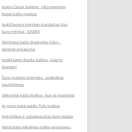
Josera Classic katėms - Ulta premium
klasės kačių maistas
Aukščiausios kokybės standartas Jūsų
šuns mitybai - JOSERA
Skirtingos kačių draskyklių rūšys –
skirtingi privalumai
Kodėl katės drasko baldus - kaip to
išvengti?
Šunų maistas internetu - praktiškas
pasirinkimas
Silikoninis kačių kraikas - kuo jis ypatingas
Ar mano katei patiks Tofu kraikas
Kokybiškas ir subalansuotas šunų ėdalas
Nerandate reikalingų prekių gyvūnams -