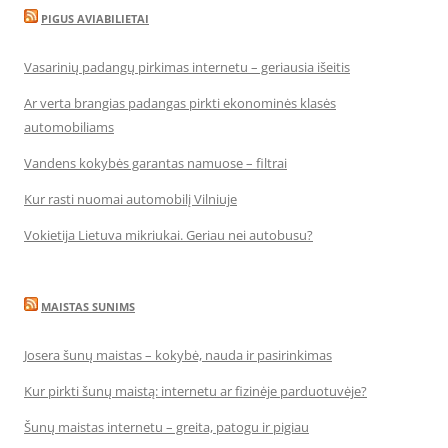
PIGUS AVIABILIETAI
Vasarinių padangų pirkimas internetu – geriausia išeitis
Ar verta brangias padangas pirkti ekonominės klasės
automobiliams
Vandens kokybės garantas namuose – filtrai
Kur rasti nuomai automobilį Vilniuje
Vokietija Lietuva mikriukai. Geriau nei autobusu?
MAISTAS SUNIMS
Josera šunų maistas – kokybė, nauda ir pasirinkimas
Kur pirkti šunų maistą: internetu ar fizinėje parduotuvėje?
Šunų maistas internetu – greita, patogu ir pigiau