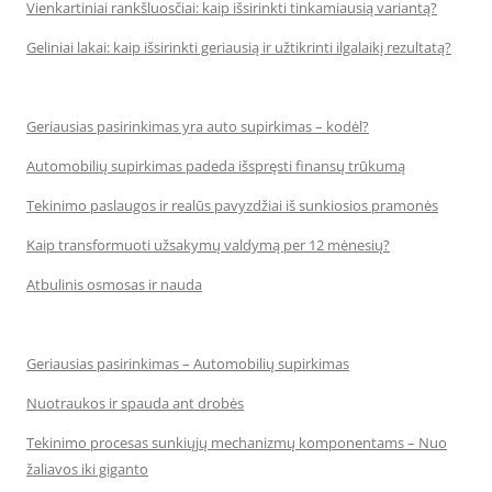
Vienkartiniai rankšluosčiai: kaip išsirinkti tinkamiausią variantą?
Geliniai lakai: kaip išsirinkti geriausią ir užtikrinti ilgalaikį rezultatą?
Geriausias pasirinkimas yra auto supirkimas – kodėl?
Automobilių supirkimas padeda išspręsti finansų trūkumą
Tekinimo paslaugos ir realūs pavyzdžiai iš sunkiosios pramonės
Kaip transformuoti užsakymų valdymą per 12 mėnesių?
Atbulinis osmosas ir nauda
Geriausias pasirinkimas – Automobilių supirkimas
Nuotraukos ir spauda ant drobės
Tekinimo procesas sunkiųjų mechanizmų komponentams – Nuo
žaliavos iki giganto