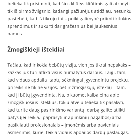
belieka tik prisiminti, kad šios kliūtys kliūtimis gali atrodyti
tik iš pirmo žvilgsnio, kadangi pažiūrėjus atidžiau, nesunku
pastebėti, kad iš tikrųjų tai – puiki galimybė priimti kitokius
sprendimus ir sukurti dar gražesnius bei jaukesnius
namus.
Žmogiškieji ištekliai
Tačiau, kad ir kokia bebūtų vizija, vien jos tikrai nepakaks –
kažkas juk turi atlikti visus numatytus darbus. Taigi, tam,
kad vidaus apdaila taptų sėkmingai įgyvendintu projektu,
prireiks ne tik ne vizijos, bet ir žmogiškųjų išteklių – tam,
kad ji būtų įgyvendinta. Na, o kuomet kalba eina apie
žmogiškuosius išteklius, tokiu atveju telieka tik pasakyti,
kad turite daug pasirinkimo variantų: darbą galite atlikti
patys (jei reikia, paprašyti ir aplinkinių pagalbos) arba
pasikliauti profesionalais – įmonėmis arba pavieniais
asmenimis, kurie, teikia vidaus apdailos darbų paslaugas.