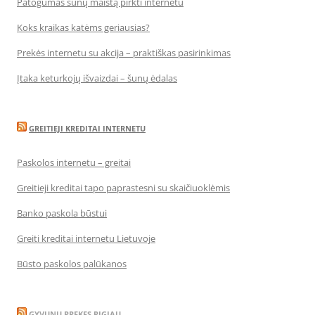
Patogumas šunų maistą pirkti internetu
Koks kraikas katėms geriausias?
Prekės internetu su akcija – praktiškas pasirinkimas
Įtaka keturkojų išvaizdai – šunų ėdalas
GREITIEJI KREDITAI INTERNETU
Paskolos internetu – greitai
Greitieji kreditai tapo paprastesni su skaičiuoklėmis
Banko paskola būstui
Greiti kreditai internetu Lietuvoje
Būsto paskolos palūkanos
GYVUNU PREKES PIGIAU