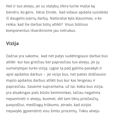
Net ir tuo atveju, jei su statybų sfera turite mažai ką
bendro, ko gero, tikrai žinote, kad vidaus apdaila susideda
iš daugelio įvairių darbų. Natūraliai kyla klausimas, o ko
reikia, kad šie darbai būtų atlikti? Visus būtinus
komponentus išvardinsime jau netrukus.
Vizija
Dažnai yra sakoma, kad net patys sudėtingiausi darbai bus
atlikti kur kas greičiau bei paprasčiau tuo atveju, jei jų
sumanytojas turės viziją. Lygiai tą patį galima pasakyti ir
apie apdailos darbus – jei vizija bus, net paties didžiausio
mąsto apdailos darbus atlikti bus kur kas lengviau ir
paprasčiau. Savaime suprantama, už tai, kokia bus vizija,
yra atsakingas pats būsto šeimininkas, tačiau negalima
nepaminėti ir atvejų, kuomet, dėl tam tikrų priežasčių,
pavyzdžiui, medžiagų trūkumo, atrodo, kad vizijos
nepavyks įgyvendinti visu šimtu procentų. Tokiu atveju