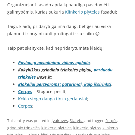
Organizuojant fasado apdailą naudiga pasidomėti
galimybėmis, kurias sukuria
Klinkerio plyteles
fasadui;
Taigi, klaidų pridaryti galima daug, bet geriau viską
planuoti ir organizuoti protingai ir su saiku 😉
Taip pat skaitykite, kad nepridarytumėte klaidų:
Paslauga pavadinimu vidaus apdaila
;
Kokybiškos grindinio trinkelės pigiau,
parduodu
trinkeles
Boxe.lt;
Blokeliai pertvaroms: patarimai, kaip išsirinkti
.
Cerpes
– Stogocerpes.lt;
Kokia stogo danga tinka geriausiai
;
Cerpes
;
This entry was posted in
Įvairovės
,
Statyba
and tagged
čerpės
,
grindinio trinkelės
,
klinkerio plyteles
,
klinkerio plytos
,
klinkerio