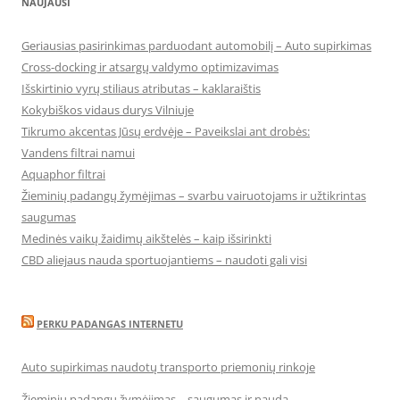
NAUJAUSI
Geriausias pasirinkimas parduodant automobilį – Auto supirkimas
Cross-docking ir atsargų valdymo optimizavimas
Išskirtinio vyrų stiliaus atributas – kaklaraištis
Kokybiškos vidaus durys Vilniuje
Tikrumo akcentas Jūsų erdvėje – Paveikslai ant drobės:
Vandens filtrai namui
Aquaphor filtrai
Žieminių padangų žymėjimas – svarbu vairuotojams ir užtikrintas
saugumas
Medinės vaikų žaidimų aikštelės – kaip išsirinkti
CBD aliejaus nauda sportuojantiems – naudoti gali visi
PERKU PADANGAS INTERNETU
Auto supirkimas naudotų transporto priemonių rinkoje
Žieminių padangų žymėjimas – saugumas ir nauda