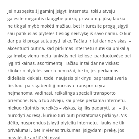
Jei nuspęsite šį gaminį įsigyti internetu, tokiu atveju
galėsite mėgautis daugybe puikių privalumų: jūsų laukia
ne tik galimybė mokėti mažiau, bet ir turėsite progą įsigyti
sau patikusias plyteles tiesiog neišvykę iš savo namų. O kur
dar puiki proga sutaupyti laiko. Tačiau ir tai dar ne viskas –
akcentuoti būtina, kad pirkimas internetu suteikia unikalią
galimybę vienu metu lankytis net keliose parduotuvėse bei
lyginti kainas, asortimentą. Tačiau ir tai dar ne viskas:
klinkerio plytelės sveria nemažai, be to, jos perkamos
dideliais kiekiais, todėl naujasis pirkinys paprastai sveria
tie, kad parsigabenti jį nuosavu transportu yra
neįmanoma, vadinasi, reikalinga speciali transporto
priemonė. Na, o tuo atveju, kai prekė perkama internetu,
niekuo rūpintis nereikės – viskas, ką liks padaryti, tai – tik
nurodyti adresą, kuriuo turi būti pristatomas pirkinys. Vis
dėlto, nusprendus įsigyti plytelių internetu, lauks ne tik
privalumai , bet ir vienas trūkumas: įsigydami prekę, jos
negalėsite apžiūrėti gyvai.