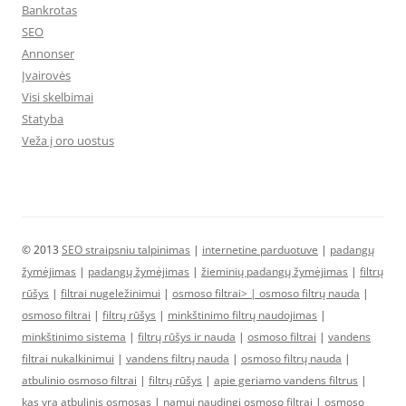
Bankrotas
SEO
Annonser
Įvairovės
Visi skelbimai
Statyba
Veža į oro uostus
© 2013
SEO straipsniu talpinimas
|
internetine parduotuve
|
padangų
žymėjimas
|
padangų žymėjimas
|
žieminių padangų žymėjimas
|
filtrų
rūšys
|
filtrai nugeležinimui
|
osmoso filtrai> |
osmoso filtrų nauda
|
osmoso filtrai
|
filtrų rūšys
|
minkštinimo filtrų naudojimas
|
minkštinimo sistema
|
filtrų rūšys ir nauda
|
osmoso filtrai
|
vandens
filtrai nukalkinimui
|
vandens filtrų nauda
|
osmoso filtrų nauda
|
atbulinio osmoso filtrai
|
filtrų rūšys
|
apie geriamo vandens filtrus
|
kas yra atbulinis osmosas
|
namui naudingi osmoso filtrai
|
osmoso