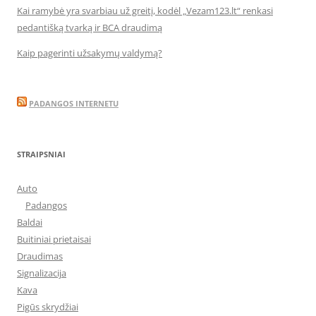
Kai ramybė yra svarbiau už greitį, kodėl „Vezam123.lt“ renkasi
pedantišką tvarką ir BCA draudimą
Kaip pagerinti užsakymų valdymą?
PADANGOS INTERNETU
STRAIPSNIAI
Auto
Padangos
Baldai
Buitiniai prietaisai
Draudimas
Signalizacija
Kava
Pigūs skrydžiai