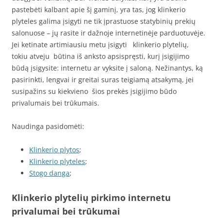
pastebėti kalbant apie šį gaminį, yra tas, jog klinkerio
plyteles galima įsigyti ne tik įprastuose statybinių prekių
salonuose – jų rasite ir dažnoje internetinėje parduotuvėje.
Jei ketinate artimiausiu metu įsigyti klinkerio plytelių,
tokiu atveju būtina iš anksto apsispręsti, kurį įsigijimo
būdą įsigysite: internetu ar vyksite į saloną. Nežinantys, ką
pasirinkti, lengvai ir greitai suras teigiamą atsakymą, jei
susipažins su kiekvieno šios prekės įsigijimo būdo
privalumais bei trūkumais.
Naudinga pasidomėti:
Klinkerio plytos
;
Klinkerio plyteles
;
Stogo danga
;
Klinkerio plytelių pirkimo internetu
privalumai bei trūkumai