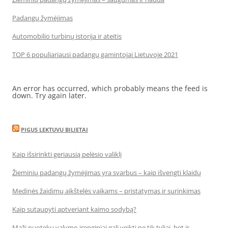
Padangų žymėjimas
Automobilio turbinų istorija ir ateitis
TOP 6 populiariausi padangų gamintojai Lietuvoje 2021
An error has occurred, which probably means the feed is
down. Try again later.
PIGUS LEKTUVU BILIETAI
Kaip išsirinkti geriausią pelėsio valiklį
Žieminių padangų žymėjimas yra svarbus – kaip išvengti klaidų
Medinės žaidimų aikštelės vaikams – pristatymas ir surinkimas
Kaip sutaupyti aptveriant kaimo sodybą?
Maži nuotekų valymo įrenginiai gali veikti ne tik tyliai, bet ir