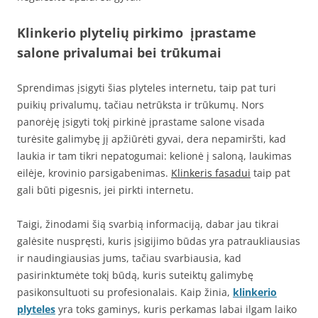
Klinkerio plytelių pirkimo įprastame
salone privalumai bei trūkumai
Sprendimas įsigyti šias plyteles internetu, taip pat turi
puikių privalumų, tačiau netrūksta ir trūkumų. Nors
panorėję įsigyti tokį pirkinė įprastame salone visada
turėsite galimybę jį apžiūrėti gyvai, dera nepamiršti, kad
laukia ir tam tikri nepatogumai: kelionė į saloną, laukimas
eilėje, krovinio parsigabenimas.
Klinkeris fasadui
taip pat
gali būti pigesnis, jei pirkti internetu.
Taigi, žinodami šią svarbią informaciją, dabar jau tikrai
galėsite nuspręsti, kuris įsigijimo būdas yra patraukliausias
ir naudingiausias jums, tačiau svarbiausia, kad
pasirinktumėte tokį būdą, kuris suteiktų galimybę
pasikonsultuoti su profesionalais. Kaip žinia,
klinkerio
plyteles
yra toks gaminys, kuris perkamas labai ilgam laiko