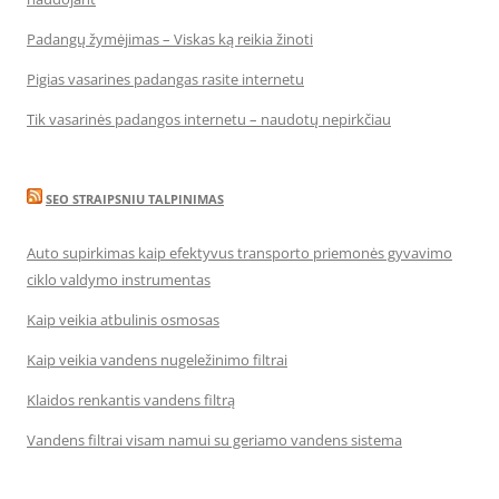
Padangų žymėjimas – Viskas ką reikia žinoti
Pigias vasarines padangas rasite internetu
Tik vasarinės padangos internetu – naudotų nepirkčiau
SEO STRAIPSNIU TALPINIMAS
Auto supirkimas kaip efektyvus transporto priemonės gyvavimo
ciklo valdymo instrumentas
Kaip veikia atbulinis osmosas
Kaip veikia vandens nugeležinimo filtrai
Klaidos renkantis vandens filtrą
Vandens filtrai visam namui su geriamo vandens sistema