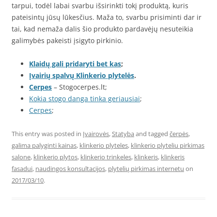
tarpui, todėl labai svarbu išsirinkti tokį produktą, kuris
pateisintų jūsų lūkesčius. Maža to, svarbu prisiminti dar ir
tai, kad nemaža dalis šio produkto pardavėjų nesuteikia
galimybės pakeisti įsigyto pirkinio.
Klaidų gali pridaryti bet kas
;
Įvairių spalvų Klinkerio plytelės
.
Cerpes
– Stogocerpes.lt;
Kokia stogo danga tinka geriausiai
;
Cerpes
;
This entry was posted in
Įvairovės
,
Statyba
and tagged
čerpės
,
galima palyginti kainas
,
klinkerio plyteles
,
klinkerio plyteliu pirkimas
salone
,
klinkerio plytos
,
klinkerio trinkeles
,
klinkeris
,
klinkeris
fasadui
,
naudingos konsultacijos
,
plytelių pirkimas internetu
on
2017/03/10
.