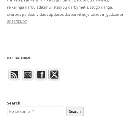
trinkeles
,
klinkeris
,
klinkeris grindiniui
,
parduodu trinkeles
,
reikalinga darbų atlikimui
,
statybų darbymetis
,
stogo danga
,
svarbūs įrankiai
,
vidaus apdailos darbai vilniuje
,
žinios ir įgūdžiai
on
2017/03/07
.
PASIDALINIMUI
Search
Search