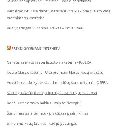
Sausas ar šlapias kačių maistas – ėdalo parinkimas
Kaip išmokyti katę daryti į dėžutę su kraiku – prie tualeto katę
pratinkite su kantrybe
Kuo ypatingas Silikoninis kraikas – Privalumai
PREKES GYVUNAMS INTERNETU
Geriausias maistas sterilizuotoms katėms - JOSERA
Josera Classic katėms - Ulta premium klasės kačių maistas
Aukščiausios kokybės standartas Jūsų šuns mitybai - JOSERA
Skirtingos kačių draskyklių rūšys – skirtingi privalumai
Kodėl katės drasko baldus - kaip to išvengti?
Šunų maistas internetu - praktiškas pasirinkimas
Silikoninis kačių kraikas - kuo jis ypatingas