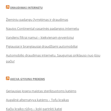
DRAUDIMAS INTERNETU
Žieminių padangų žymėjimas ir draudimas
Naujos Continental vasarinės padangos internetu
Vandens filtrai namui – kiekvienam gyventojui
Pigiausiai ir brangiausiai draudžiami automobiliai
Automobilio draudimas internetu. Saugumas priklauso nuo Jūsų
pačių!
AKCIJA GYVUNU PREKEMS
Geriausias Josera maistas sterilizuotoms katėms
Augalinė alternatyva katėms – Tofu kraikas
Kačių kraiko rūšys – kokį parinkti katei