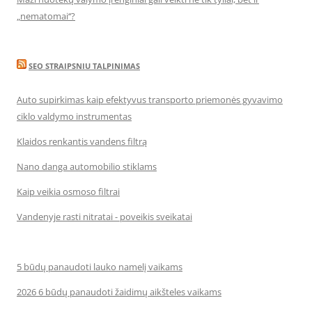
„nematomai‘‘?
SEO STRAIPSNIU TALPINIMAS
Auto supirkimas kaip efektyvus transporto priemonės gyvavimo
ciklo valdymo instrumentas
Klaidos renkantis vandens filtrą
Nano danga automobilio stiklams
Kaip veikia osmoso filtrai
Vandenyje rasti nitratai - poveikis sveikatai
5 būdų panaudoti lauko namelį vaikams
2026 6 būdų panaudoti žaidimų aikšteles vaikams