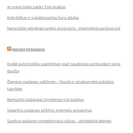
Ar mano katei patiks Tofu kraikas
Kokybiškas ir subalansuotas šunų ėdalas
Nerandate reikalingų prekių gyvūnams - internetinė parduotuvė
NAUJOS PADANGOS
Kodėl automobilių supirkimas ypač naudingas parduodant seną,
daužtą
Žieminių padangų reikšmės – Nauda ir atsakomybė pažeidus
taisykles
Renkantis padangas žymėjimas yra svarbus
Vasarinių padangų pirkimo internetu privalumai
Svarbus padangų protektoriaus raštas – atkreipkite dėmesį