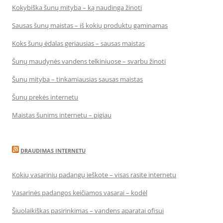
Kokybiška šunų mityba – ką naudinga žinoti
Sausas šunų maistas – iš kokių produktų gaminamas
Koks šunų ėdalas geriausias – sausas maistas
Šunų maudynės vandens telkiniuose – svarbu žinoti
Šunų mityba – tinkamiausias sausas maistas
Šunų prekės internetu
Maistas šunims internetu – pigiau
DRAUDIMAS INTERNETU
Kokių vasarinių padangų ieškote – visas rasite internetu
Vasarinės padangos keičiamos vasarai – kodėl
Šiuolaikiškas pasirinkimas – vandens aparatai ofisui