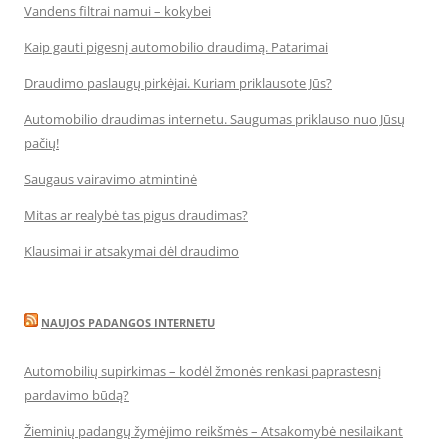
Vandens filtrai namui – kokybei
Kaip gauti pigesnį automobilio draudimą. Patarimai
Draudimo paslaugų pirkėjai. Kuriam priklausote Jūs?
Automobilio draudimas internetu. Saugumas priklauso nuo Jūsų
pačių!
Saugaus vairavimo atmintinė
Mitas ar realybė tas pigus draudimas?
Klausimai ir atsakymai dėl draudimo
NAUJOS PADANGOS INTERNETU
Automobilių supirkimas – kodėl žmonės renkasi paprastesnį
pardavimo būdą?
Žieminių padangų žymėjimo reikšmės – Atsakomybė nesilaikant