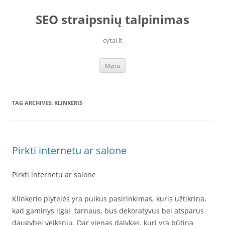
Skip
to
SEO straipsnių talpinimas
content
cytai.lt
Menu
TAG ARCHIVES:
KLINKERIS
Pirkti internetu ar salone
Pirkti internetu ar salone
Klinkerio plytelės yra puikus pasirinkimas, kuris užtikrina,
kad gaminys ilgai tarnaus, bus dekoratyvus bei atsparus
daugybei veiksnių. Dar vienas dalykas, kurį yra būtina