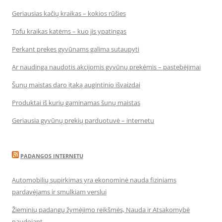
Geriausias kačių kraikas – kokios rūšies
Tofu kraikas katėms – kuo jis ypatingas
Perkant prekes gyvūnams galima sutaupyti
Ar naudinga naudotis akcijomis gyvūnų prekėmis – pastebėjimai
Šunų maistas daro įtaką augintinio išvaizdai
Produktai iš kurių gaminamas šunų maistas
Geriausia gyvūnų prekių parduotuvė – internetu
PADANGOS INTERNETU
Automobilių supirkimas yra ekonominė nauda fiziniams
pardavėjams ir smulkiam verslui
Žieminių padangų žymėjimo reikšmės, Nauda ir Atsakomybė
naudojant