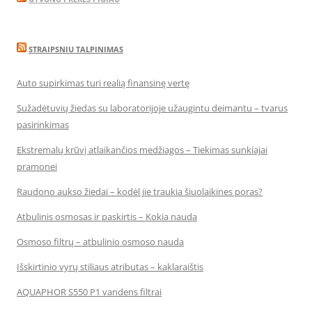
STRAIPSNIU TALPINIMAS
Auto supirkimas turi realią finansinę vertę
Sužadėtuvių žiedas su laboratorijoje užaugintu deimantu – tvarus
pasirinkimas
Ekstremalų krūvį atlaikančios medžiagos – Tiekimas sunkiajai
pramonei
Raudono aukso žiedai – kodėl jie traukia šiuolaikines poras?
Atbulinis osmosas ir paskirtis – Kokia nauda
Osmoso filtrų – atbulinio osmoso nauda
Išskirtinio vyrų stiliaus atributas – kaklaraištis
AQUAPHOR S550 P1 vandens filtrai