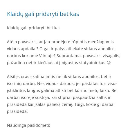
Klaidų gali pridaryti bet kas
Klaidų gali pridaryti bet kas
Atėjo pavasaris, ar jau pradėjote rūpintis medžiagomis
vidaus apdailai? O gal ir patys atliekate vidaus apdailos
darbus kokiame Vilniuje? Suprantama, pavasaris visagalis,
pažadina net ir kiečiausiai įmigusius statybininkus 😉
Atšilęs oras skatina imtis ne tik vidaus apdailos, bet ir
išorinių darbų. Nes vidaus darbus, jei pastatas turi visus
įstiklintus langus galima atlikti bet kuriuo metų laiku. Bet
darbai išorėje sustoja, kai stipriai paspaudžia šaltis ir
prasideda kai įšalas palieką žemę. Taigi, kokie gi darbai
prasideda.
Naudinga pasidomėti: