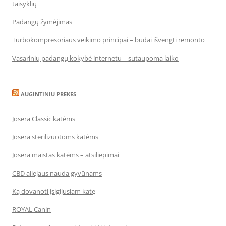
taisyklių
Padangų žymėjimas
Turbokompresoriaus veikimo principai – būdai išvengti remonto
Vasarinių padangų kokybė internetu – sutaupoma laiko
AUGINTINIU PREKES
Josera Classic katėms
Josera sterilizuotoms katėms
Josera maistas katėms – atsiliepimai
CBD aliejaus nauda gyvūnams
Ką dovanoti įsigijusiam katę
ROYAL Canin