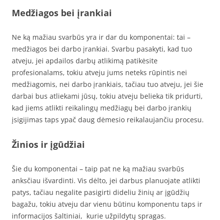
Medžiagos bei įrankiai
Ne ką mažiau svarbūs yra ir dar du komponentai: tai –
medžiagos bei darbo įrankiai. Svarbu pasakyti, kad tuo
atveju, jei apdailos darbų atlikimą patikėsite
profesionalams, tokiu atveju jums neteks rūpintis nei
medžiagomis, nei darbo įrankiais, tačiau tuo atveju, jei šie
darbai bus atliekami jūsų, tokiu atveju belieka tik pridurti,
kad jiems atlikti reikalingų medžiagų bei darbo įrankių
įsigijimas taps ypač daug dėmesio reikalaujančiu procesu.
Žinios ir įgūdžiai
Šie du komponentai – taip pat ne ką mažiau svarbūs
anksčiau išvardinti. Vis dėlto, jei darbus planuojate atlikti
patys, tačiau negalite pasigirti dideliu žinių ar įgūdžių
bagažu, tokiu atveju dar vienu būtinu komponentu taps ir
informacijos šaltiniai, kurie užpildytų spragas.