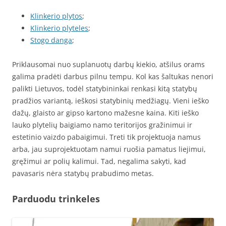
Klinkerio plytos
;
Klinkerio plyteles
;
Stogo danga
;
Priklausomai nuo suplanuotų darbų kiekio, atšilus orams
galima pradėti darbus pilnu tempu. Kol kas šaltukas nenori
palikti Lietuvos, todėl statybininkai renkasi kitą statybų
pradžios variantą, ieškosi statybinių medžiagų. Vieni ieško
dažų, glaisto ar gipso kartono mažesne kaina. Kiti ieško
lauko plytelių baigiamo namo teritorijos gražinimui ir
estetinio vaizdo pabaigimui. Treti tik projektuoja namus
arba, jau suprojektuotam namui ruošia pamatus liejimui,
gręžimui ar polių kalimui. Tad, negalima sakyti, kad
pavasaris nėra statybų prabudimo metas.
Parduodu trinkeles