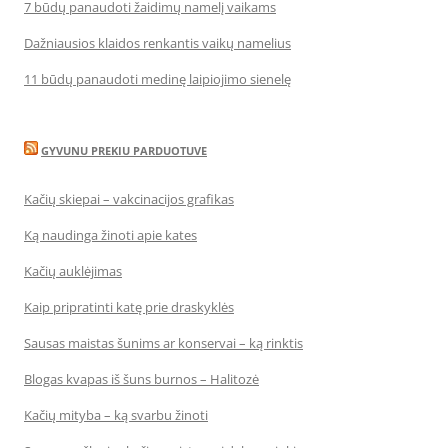
7 būdų panaudoti žaidimų namelį vaikams
Dažniausios klaidos renkantis vaikų namelius
11 būdų panaudoti medinę laipiojimo sienelę
GYVUNU PREKIU PARDUOTUVE
Kačių skiepai – vakcinacijos grafikas
Ką naudinga žinoti apie kates
Kačių auklėjimas
Kaip pripratinti katę prie draskyklės
Sausas maistas šunims ar konservai – ką rinktis
Blogas kvapas iš šuns burnos – Halitozė
Kačių mityba – ką svarbu žinoti