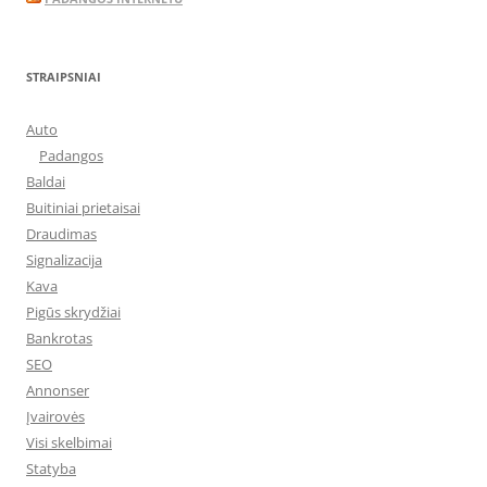
STRAIPSNIAI
Auto
Padangos
Baldai
Buitiniai prietaisai
Draudimas
Signalizacija
Kava
Pigūs skrydžiai
Bankrotas
SEO
Annonser
Įvairovės
Visi skelbimai
Statyba