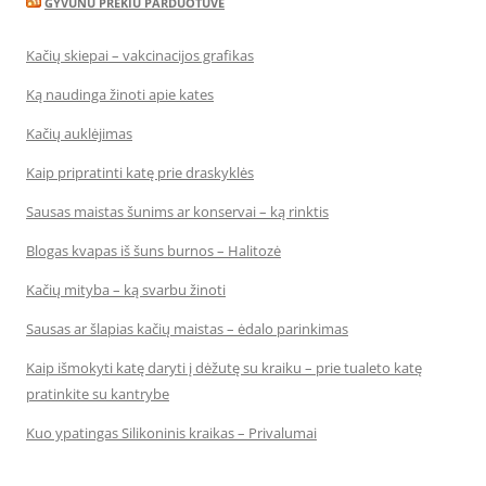
GYVUNU PREKIU PARDUOTUVE
Kačių skiepai – vakcinacijos grafikas
Ką naudinga žinoti apie kates
Kačių auklėjimas
Kaip pripratinti katę prie draskyklės
Sausas maistas šunims ar konservai – ką rinktis
Blogas kvapas iš šuns burnos – Halitozė
Kačių mityba – ką svarbu žinoti
Sausas ar šlapias kačių maistas – ėdalo parinkimas
Kaip išmokyti katę daryti į dėžutę su kraiku – prie tualeto katę
pratinkite su kantrybe
Kuo ypatingas Silikoninis kraikas – Privalumai