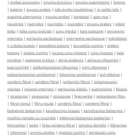
|
prekes gyvunams
|
gyvunu prieziura
|
gyvunu augintojams
|
šunims
|
katėms
|
gyvunu prekes
|
tofu kraiko naudojimas
|
ar patiks tofu
|
augalinė alternatyva
|
gyvunu prekes
|
kontaktai
|
apie mus
|
naujienos
|
nuorodos
|
nuorodos
|
nuorodos
|
gyvunu prekes
|
edalo
itaka
|
itaka sunu isvaizdai
|
sunu mityba
|
kaip sutaupyti
|
gyvunams
internetu
|
geriausia parduotuve
|
internetine parduotuve
|
kokybiskas
ir subalansuotas
|
pavadeliai katems
|
pavadeliai sunims
|
prekes
katems
|
prekes sunims
|
sausas sunu maistas
|
sunu maistas
|
kaip
ismokyti
|
ypatingas kraikas
|
akcija prekems
|
geriausi siltnamiai
|
kaip issirinkti
|
polikarbonatiniai šiltnamiai
|
tvirti siltnamiai
|
polikarbonatiniai atsiliepimai
|
šiltnamiai atsiliepimai
|
led reklama
|
vandens filtrai
|
vandens filtrai
|
renkamės filtrus
|
tinkamiausias
maistas
|
maistas internetu
|
geriausias ėdalas
|
augintojams
|
blogas
|
straipsniai
|
straipsniai
|
straipsniai
|
fejerverkai
|
ieskantiems filtru
|
filtrai namui
|
filtru nauda
|
vandens filtrai
|
vandens filtrai
|
biologinės bakterijos
|
kanalizacijos kvapas
|
kanalizacijos bakterijos
|
medinis namelis su ciuozykla
|
efektyvio biologinės bakterijos
|
fejerverkai
|
sodui
|
brita vandens filtrai
|
privatus darzelis
|
šiltnamiai
|
siltnamiai
|
gyvunu prekes
|
maistas sunims
|
geriausias sunu