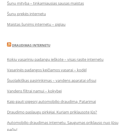
Šunų mityba – tinkamiausias sausas maistas
Šunų prekės internetu
Maistas šunims internetu – pigiau
DRAUDIMAS INTERNETU
Kokių vasarinių padangų ieškote – visas rasite internetu
Vasarinės padangos keičiamos vasarai – kodėl
Šiuolaikiškas pasirinkimas – vandens aparatai ofisui
Vandens filtrai namui – kokybei
Kaip gauti pigesnį automobilio draudimą. Patarimai
Draudimo paslaugų pirkėjai. Kuriam priklausote Jūs?
Automobilio draudimas internetu. Saugumas priklauso nuo Jūsų
pačių!