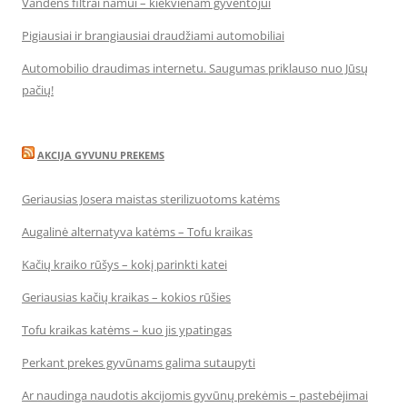
Vandens filtrai namui – kiekvienam gyventojui
Pigiausiai ir brangiausiai draudžiami automobiliai
Automobilio draudimas internetu. Saugumas priklauso nuo Jūsų
pačių!
AKCIJA GYVUNU PREKEMS
Geriausias Josera maistas sterilizuotoms katėms
Augalinė alternatyva katėms – Tofu kraikas
Kačių kraiko rūšys – kokį parinkti katei
Geriausias kačių kraikas – kokios rūšies
Tofu kraikas katėms – kuo jis ypatingas
Perkant prekes gyvūnams galima sutaupyti
Ar naudinga naudotis akcijomis gyvūnų prekėmis – pastebėjimai