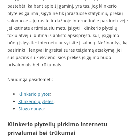
pastebėti kalbant apie šį gaminį, yra tas, jog klinkerio
plyteles galima įsigyti ne tik įprastuose statybinių prekių
salonuose – jų rasite ir dažnoje internetinėje parduotuvėje.
Jei ketinate artimiausiu metu įsigyti klinkerio plytelių,
tokiu atveju būtina iš anksto apsispręsti, kurį įsigijimo
būdą įsigysite: internetu ar vyksite į saloną. Nežinantys, ką
pasirinkti, lengvai ir greitai suras teigiamą atsakymą, jei
susipažins su kiekvieno šios prekės įsigijimo būdo
privalumais bei trūkumais.
Naudinga pasidomėti:
Klinkerio plytos
;
Klinkerio plyteles
;
Stogo danga
;
Klinkerio plytelių pirkimo internetu
privalumai bei trūkumai