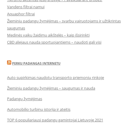
Vandens filtrai namui
Aquaphor filtrai
Žieminių padangų žymėjimas – svarbu vairuotojams ir užtikrintas
saugumas
Medinės vaikų žaidimų aikštelės – kaip išsirinkti
CBD aliejaus nauda sportuojantiems – naudoti gali visi
PERKU PADANGAS INTERNETU
Auto supirkimas naudotų transporto priemonių rinkoje
Žieminių padangų žymėjimas – saugumas ir nauda
Padangų žymėjimas
Automobilio turbinų istorija ir ateitis
TOP 6 populiariausi padangų gamintojai Lietuvoje 2021