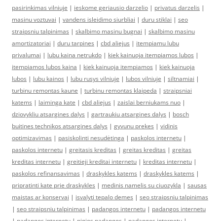
pasirinkimas vilniuje
|
ieskome geriausio darzelio
|
privatus darzelis
|
masinu voztuvai
|
vandens isleidimo siurbliai
|
duru stiklai
|
seo
straipsniu talpinimas
|
skalbimo masinu bugnai
|
skalbimo masinu
amortizatoriai
|
duru tarpines
|
cbd aliejus
|
itempiamu lubu
privalumai
|
lubu kaina netrukdo
|
kiek kainuoja itempiamos lubos
|
itempiamos lubos kaina
|
kiek kainuoja itempiamos
|
kiek kainuoja
lubos
|
lubu kainos
|
lubu rusys vilniuje
|
lubos vilniuje
|
siltnamiai
|
turbinu remontas kaune
|
turbinu remontas klaipeda
|
straipsniai
katems
|
laiminga kate
|
cbd aliejus
|
zaislai berniukams nuo
|
dziovykliu atsargines dalys
|
gartraukiu atsargines dalys
|
bosch
buitines technikos atsargines dalys
|
gyvunu prekes
|
vidinis
optimizavimas
|
pasiskolinti nesudėtinga
|
paskolos internetu
|
paskolos internetu
|
greitasis kreditas
|
greitas kreditas
|
greitas
kreditas internetu
|
greitieji kreditai internetu
|
kreditas internetu
|
paskolos refinansavimas
|
draskykles katems
|
draskykles katems
|
pripratinti kate prie draskykles
|
medinis namelis su ciuozykla
|
sausas
maistas ar konservai
|
isvalyti tepalo demes
|
seo straipsniu talpinimas
|
seo straipsniu talpinimas
|
padangos internetu
|
padangos internetu
|
padangos internetu
|
pigios padangos
|
padangos internetu
|