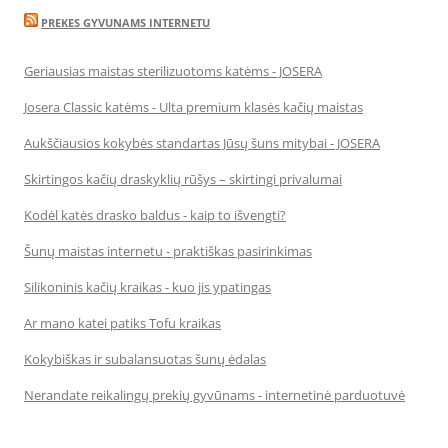
PREKES GYVUNAMS INTERNETU
Geriausias maistas sterilizuotoms katėms - JOSERA
Josera Classic katėms - Ulta premium klasės kačių maistas
Aukščiausios kokybės standartas Jūsų šuns mitybai - JOSERA
Skirtingos kačių draskyklių rūšys – skirtingi privalumai
Kodėl katės drasko baldus - kaip to išvengti?
Šunų maistas internetu - praktiškas pasirinkimas
Silikoninis kačių kraikas - kuo jis ypatingas
Ar mano katei patiks Tofu kraikas
Kokybiškas ir subalansuotas šunų ėdalas
Nerandate reikalingų prekių gyvūnams - internetinė parduotuvė