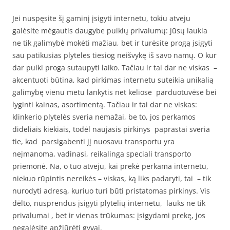
Jei nuspęsite šį gaminį įsigyti internetu, tokiu atveju
galėsite mėgautis daugybe puikių privalumų: jūsų laukia
ne tik galimybė mokėti mažiau, bet ir turėsite progą įsigyti
sau patikusias plyteles tiesiog neišvykę iš savo namų. O kur
dar puiki proga sutaupyti laiko. Tačiau ir tai dar ne viskas –
akcentuoti būtina, kad pirkimas internetu suteikia unikalią
galimybę vienu metu lankytis net keliose parduotuvėse bei
lyginti kainas, asortimentą. Tačiau ir tai dar ne viskas:
klinkerio plytelės sveria nemažai, be to, jos perkamos
dideliais kiekiais, todėl naujasis pirkinys paprastai sveria
tie, kad parsigabenti jį nuosavu transportu yra
neįmanoma, vadinasi, reikalinga speciali transporto
priemonė. Na, o tuo atveju, kai prekė perkama internetu,
niekuo rūpintis nereikės – viskas, ką liks padaryti, tai – tik
nurodyti adresą, kuriuo turi būti pristatomas pirkinys. Vis
dėlto, nusprendus įsigyti plytelių internetu, lauks ne tik
privalumai , bet ir vienas trūkumas: įsigydami prekę, jos
negalėsite apžiūrėti gyvai.