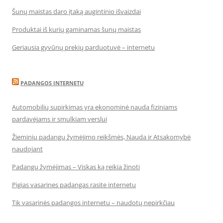
Šunų maistas daro įtaką augintinio išvaizdai
Produktai iš kurių gaminamas šunų maistas
Geriausia gyvūnų prekių parduotuvė – internetu
PADANGOS INTERNETU
Automobilių supirkimas yra ekonominė nauda fiziniams
pardavėjams ir smulkiam verslui
Žieminių padangų žymėjimo reikšmės, Nauda ir Atsakomybė
naudojant
Padangų žymėjimas – Viskas ką reikia žinoti
Pigias vasarines padangas rasite internetu
Tik vasarinės padangos internetu – naudotų nepirkčiau