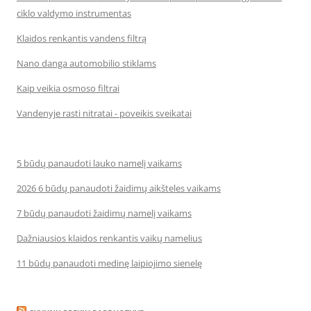
ciklo valdymo instrumentas
Klaidos renkantis vandens filtrą
Nano danga automobilio stiklams
Kaip veikia osmoso filtrai
Vandenyje rasti nitratai - poveikis sveikatai
5 būdų panaudoti lauko namelį vaikams
2026 6 būdų panaudoti žaidimų aikšteles vaikams
7 būdų panaudoti žaidimų namelį vaikams
Dažniausios klaidos renkantis vaikų namelius
11 būdų panaudoti medinę laipiojimo sienelę