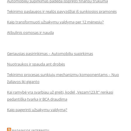
Automobilių supirkimas padeda išspręsti finansų trūkumą
Tekinimo paslaugos ir realūs pavyzdžiai iš sunkiosios pramonės
Kaip transformuoti užsakymų valdymą per 12 mėnesių?
Atbulinis osmosas ir nauda
Geriausias pasirinkimas – Automobilių supirkimas
Nuotraukos ir spauda ant drobės
Tekinimo procesas sunkiųjų mechanizmų komponentams – Nuo
žaliavos iki giganto
Kai ramybė yra svarbiau už greitį, kodėl „Vezam123.lt“ renkasi
pedantišką tvarką ir BCA draudimą
Kaip pagerinti užsakymų valdymą?
PADANGOS INTERNETU