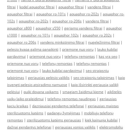
filtrai
|
kodel aquaphor filtrai
|
aquaphor filtrai
|
vandens filtrai
|
aquaphor filtrai
|
aquaphor ro-101s
|
aquaphor ro-202s
|
aquaphor ro-
102s
|
aquaphor ro-202s
|
aquaphor ro-206s
|
vandens filtrai
|
aquaphor s800
|
aquaphor s550
|
geriamo vandens filtrai
|
aquaphor
s1000
|
aquaphor ro 101s
|
aquaphor 102s
|
aquaphor ro 202s
|
aquaphor ro 206s
|
vandens minkstinimo filtrai
|
nugeležinimo filtrai
|
pelesio kvapa galima panaikinti
|
priemone nuo voru
|
lauko kubilai
pardavimui
|
priemonė nuo vorų
|
telefonų remontas
|
kas yra seo
|
priemone nuo voru
|
telefonų remontas
|
telefonų remontas
|
priemonė nuo vorų
|
lauko kubilai pardavimui
|
seo straipsniu
talpinimas
|
geriausias pelėsio valiklis
|
seo straipsniu talpinimas
|
kaip
isvengti pelesio atsiradimo namuose
|
kaip išsirinkti geriausią valiklį
pelėsiui
|
puiki dovana vaikams
|
smagiam žaidimui kieme
|
aikštelės
vaikų laiko praleidimui
|
telefonų remontas naudingas
|
geriausias
kaciu kraikas
|
dazniausiai gendantys telefonai
|
geriausias maistas
sterilizuotoms katėms
|
padangų žymėjimas
|
mobiliųjų telefonų
remontas
|
sterilizuotoms katėms geriausias
|
kiek kainuoja kubilai
|
dažnai gendantys telefonai
|
geriausias vonios valiklis
|
elektromobiliu