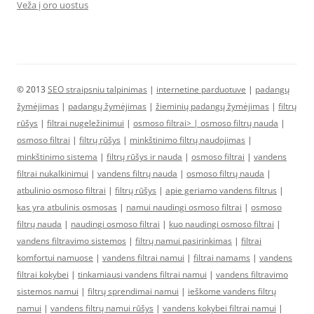
Veža į oro uostus
© 2013
SEO straipsniu talpinimas
|
internetine parduotuve
|
padangų
žymėjimas
|
padangų žymėjimas
|
žieminių padangų žymėjimas
|
filtrų
rūšys
|
filtrai nugeležinimui
|
osmoso filtrai> |
osmoso filtrų nauda
|
osmoso filtrai
|
filtrų rūšys
|
minkštinimo filtrų naudojimas
|
minkštinimo sistema
|
filtrų rūšys ir nauda
|
osmoso filtrai
|
vandens
filtrai nukalkinimui
|
vandens filtrų nauda
|
osmoso filtrų nauda
|
atbulinio osmoso filtrai
|
filtrų rūšys
|
apie geriamo vandens filtrus
|
kas yra atbulinis osmosas
|
namui naudingi osmoso filtrai
|
osmoso
filtrų nauda
|
naudingi osmoso filtrai
|
kuo naudingi osmoso filtrai
|
vandens filtravimo sistemos
|
filtrų namui pasirinkimas
|
filtrai
komfortui namuose
|
vandens filtrai namui
|
filtrai namams
|
vandens
filtrai kokybei
|
tinkamiausi vandens filtrai namui
|
vandens filtravimo
sistemos namui
|
filtrų sprendimai namui
|
ieškome vandens filtrų
namui
|
vandens filtrų namui rūšys
|
vandens kokybei filtrai namui
|