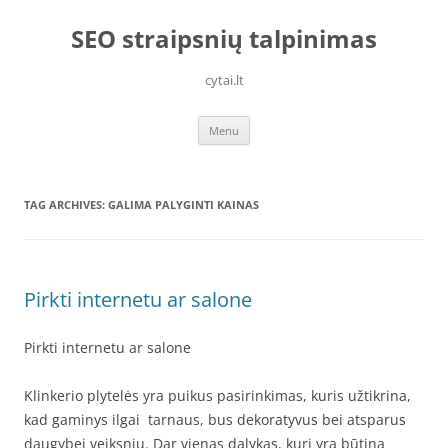
Skip
to
SEO straipsnių talpinimas
content
cytai.lt
Menu
TAG ARCHIVES:
GALIMA PALYGINTI KAINAS
Pirkti internetu ar salone
Pirkti internetu ar salone
Klinkerio plytelės yra puikus pasirinkimas, kuris užtikrina,
kad gaminys ilgai tarnaus, bus dekoratyvus bei atsparus
daugybei veiksnių. Dar vienas dalykas, kurį yra būtina