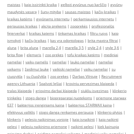
maistas
|
kaip issirinkti kraika
|
gelbsti gyvūnus nuo karščio
|
gyvūnų
maudynės vasarą
|
šunų mityba
|
sausas maistas
|
kačių kraikas
|
kraikas katėms
|
gyvūnams internetu
|
perkamiausios internetu
|
geriausias kraikas
|
akcija prekems
|
zooprekės
|
profesionalūs
fejerverkai
|
kraikas katems
|
tinkamas kraikas
|
filtru rusys
|
kaip
ismokyti
|
kačių kraikas
|
kas yra odontologas
|
brita maxtra filtrai
|
aluna
|
brita aluna
|
marella 2,4
|
marella 3,5
|
style 2,4
|
style 3,6
|
brita flow
|
elemaris
|
zoo prekes
|
tofu kraikas katėms
|
mediniai
nameliai
|
vaikų namelis
|
nameliai
|
lauko nameliai
|
nameliai
vaikams
|
žaidimui lauke
|
vaikiski nameliai
|
vaiku nameliai
|
su
ciuozykla
|
su čiuožykla
|
zoo prekes
|
Darbas Vilniuje
|
Recruitment
agency Lithuania
|
Spalvoti lęšiai
|
kroviniu pervezimas klaipeda
|
tralas klaipeda
|
griovimo darbai klaipeda
|
siukliu isvezimas
|
klinkerio
trinkeles
|
stogo danga
|
biopreparatai nuotekoms
|
priemone starwax
637
|
bakterijos irenginiams kaina
|
bakterijos STARWAX kaina
|
efektyvus valiklis
|
stogo danga renkames geriausia
|
klinkerio plytos
|
klinkeris
|
pelesio naikinimas vonioje
|
kaip isnaikinti
|
kaip naikinti
pelesi
|
pelesiu naikinimo priemone
|
naikinti pelesi
|
kiek kainuoja
griovimo darbai
|
zaidimo nameliai vaikams
|
mediniai vaiku nameliai
|