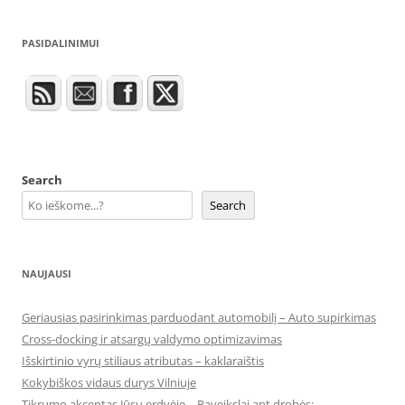
PASIDALINIMUI
Search
Search
NAUJAUSI
Geriausias pasirinkimas parduodant automobilį – Auto supirkimas
Cross-docking ir atsargų valdymo optimizavimas
Išskirtinio vyrų stiliaus atributas – kaklaraištis
Kokybiškos vidaus durys Vilniuje
Tikrumo akcentas Jūsų erdvėje – Paveikslai ant drobės: