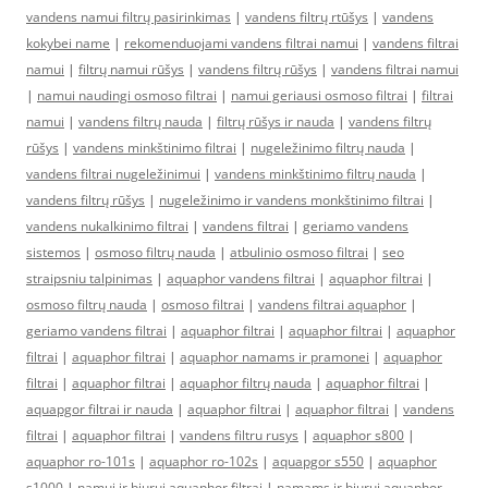
vandens namui filtrų pasirinkimas
|
vandens filtrų rtūšys
|
vandens
kokybei name
|
rekomenduojami vandens filtrai namui
|
vandens filtrai
namui
|
filtrų namui rūšys
|
vandens filtrų rūšys
|
vandens filtrai namui
|
namui naudingi osmoso filtrai
|
namui geriausi osmoso filtrai
|
filtrai
namui
|
vandens filtrų nauda
|
filtrų rūšys ir nauda
|
vandens filtrų
rūšys
|
vandens minkštinimo filtrai
|
nugeležinimo filtrų nauda
|
vandens filtrai nugeležinimui
|
vandens minkštinimo filtrų nauda
|
vandens filtrų rūšys
|
nugeležinimo ir vandens monkštinimo filtrai
|
vandens nukalkinimo filtrai
|
vandens filtrai
|
geriamo vandens
sistemos
|
osmoso filtrų nauda
|
atbulinio osmoso filtrai
|
seo
straipsniu talpinimas
|
aquaphor vandens filtrai
|
aquaphor filtrai
|
osmoso filtrų nauda
|
osmoso filtrai
|
vandens filtrai aquaphor
|
geriamo vandens filtrai
|
aquaphor filtrai
|
aquaphor filtrai
|
aquaphor
filtrai
|
aquaphor filtrai
|
aquaphor namams ir pramonei
|
aquaphor
filtrai
|
aquaphor filtrai
|
aquaphor filtrų nauda
|
aquaphor filtrai
|
aquapgor filtrai ir nauda
|
aquaphor filtrai
|
aquaphor filtrai
|
vandens
filtrai
|
aquaphor filtrai
|
vandens filtru rusys
|
aquaphor s800
|
aquaphor ro-101s
|
aquaphor ro-102s
|
aquapgor s550
|
aquaphor
s1000
|
namui ir biurui aquaphor filtrai
|
namams ir biurui aquaphor