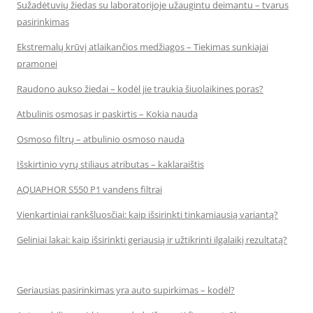
Sužadėtuvių žiedas su laboratorijoje užaugintu deimantu – tvarus
pasirinkimas
Ekstremalų krūvį atlaikančios medžiagos – Tiekimas sunkiajai
pramonei
Raudono aukso žiedai – kodėl jie traukia šiuolaikines poras?
Atbulinis osmosas ir paskirtis – Kokia nauda
Osmoso filtrų – atbulinio osmoso nauda
Išskirtinio vyrų stiliaus atributas – kaklaraištis
AQUAPHOR S550 P1 vandens filtrai
Vienkartiniai rankšluosčiai: kaip išsirinkti tinkamiausią variantą?
Geliniai lakai: kaip išsirinkti geriausią ir užtikrinti ilgalaikį rezultatą?
Geriausias pasirinkimas yra auto supirkimas – kodėl?