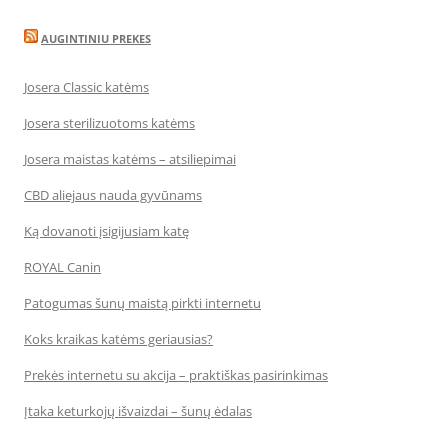
AUGINTINIU PREKES
Josera Classic katėms
Josera sterilizuotoms katėms
Josera maistas katėms – atsiliepimai
CBD aliejaus nauda gyvūnams
Ką dovanoti įsigijusiam katę
ROYAL Canin
Patogumas šunų maistą pirkti internetu
Koks kraikas katėms geriausias?
Prekės internetu su akcija – praktiškas pasirinkimas
Įtaka keturkojų išvaizdai – šunų ėdalas