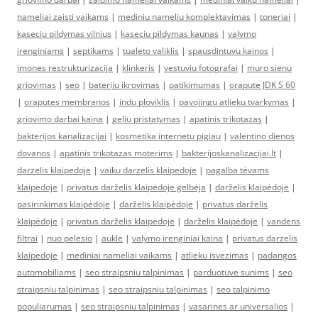
nameliai zaisti vaikams
|
mediniu nameliu komplektavimas
|
toneriai
|
kaseciu pildymas vilnius
|
kaseciu pildymas kaunas
|
valymo
įrenginiams
|
septikams
|
tualeto valiklis
|
spausdintuvu kainos
|
imones restrukturizacija
|
klinkeris
|
vestuviu fotografai
|
muro sienu
griovimas
|
seo
|
bateriju ikrovimas
|
patikimumas
|
orapute JDK S 60
|
oraputes membranos
|
indu ploviklis
|
pavojingu atlieku tvarkymas
|
griovimo darbai kaina
|
geliu pristatymas
|
apatinis trikotazas
|
bakterijos kanalizacijai
|
kosmetika internetu pigiau
|
valentino dienos
dovanos
|
apatinis trikotazas moterims
|
bakterijoskanalizacijai.lt
|
darzelis klaipedoje
|
vaiku darzelis klaipedoje
|
pagalba tėvams
klaipėdoje
|
privatus darželis klaipėdoje gelbėja
|
darželis klaipėdoje
|
pasirinkimas klaipėdoje
|
darželis klaipėdoje
|
privatus darželis
klaipėdoje
|
privatus darželis klaipėdoje
|
darželis klaipėdoje
|
vandens
filtrai
|
nuo pelesio
|
aukle
|
valymo irenginiai kaina
|
privatus darzelis
klaipedoje
|
mediniai nameliai vaikams
|
atlieku isvezimas
|
padangos
automobiliams
|
seo straipsniu talpinimas
|
parduotuve sunims
|
seo
straipsniu talpinimas
|
seo straipsniu talpinimas
|
seo talpinimo
populiarumas
|
seo straipsniu talpinimas
|
vasarines ar universalios
|