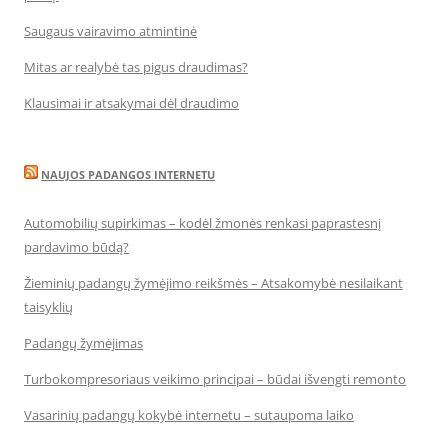
Saugaus vairavimo atmintinė
Mitas ar realybė tas pigus draudimas?
Klausimai ir atsakymai dėl draudimo
NAUJOS PADANGOS INTERNETU
Automobilių supirkimas – kodėl žmonės renkasi paprastesnį
pardavimo būdą?
Žieminių padangų žymėjimo reikšmės – Atsakomybė nesilaikant
taisyklių
Padangų žymėjimas
Turbokompresoriaus veikimo principai – būdai išvengti remonto
Vasarinių padangų kokybė internetu – sutaupoma laiko