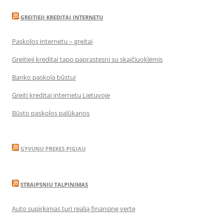
GREITIEJI KREDITAI INTERNETU
Paskolos internetu – greitai
Greitieji kreditai tapo paprastesni su skaičiuoklėmis
Banko paskola būstui
Greiti kreditai internetu Lietuvoje
Būsto paskolos palūkanos
GYVUNU PREKES PIGIAU
STRAIPSNIU TALPINIMAS
Auto supirkimas turi realią finansinę vertę