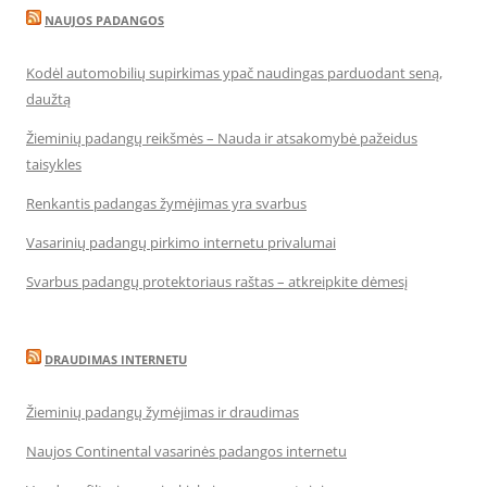
NAUJOS PADANGOS
Kodėl automobilių supirkimas ypač naudingas parduodant seną,
daužtą
Žieminių padangų reikšmės – Nauda ir atsakomybė pažeidus
taisykles
Renkantis padangas žymėjimas yra svarbus
Vasarinių padangų pirkimo internetu privalumai
Svarbus padangų protektoriaus raštas – atkreipkite dėmesį
DRAUDIMAS INTERNETU
Žieminių padangų žymėjimas ir draudimas
Naujos Continental vasarinės padangos internetu