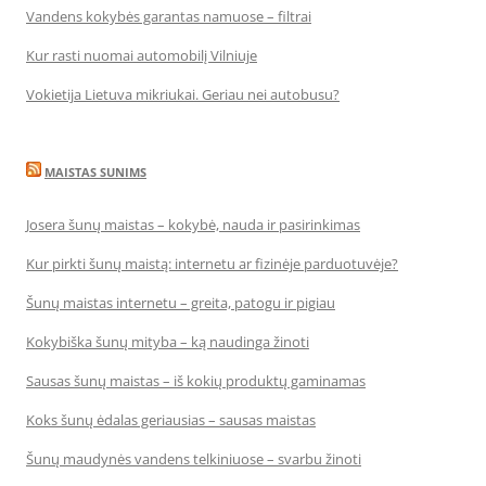
Vandens kokybės garantas namuose – filtrai
Kur rasti nuomai automobilį Vilniuje
Vokietija Lietuva mikriukai. Geriau nei autobusu?
MAISTAS SUNIMS
Josera šunų maistas – kokybė, nauda ir pasirinkimas
Kur pirkti šunų maistą: internetu ar fizinėje parduotuvėje?
Šunų maistas internetu – greita, patogu ir pigiau
Kokybiška šunų mityba – ką naudinga žinoti
Sausas šunų maistas – iš kokių produktų gaminamas
Koks šunų ėdalas geriausias – sausas maistas
Šunų maudynės vandens telkiniuose – svarbu žinoti