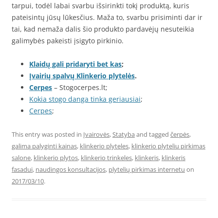
tarpui, todėl labai svarbu išsirinkti tokį produktą, kuris
pateisintų jūsų lūkesčius. Maža to, svarbu prisiminti dar ir
tai, kad nemaža dalis šio produkto pardavėjų nesuteikia
galimybės pakeisti įsigyto pirkinio.
Klaidų gali pridaryti bet kas
;
Įvairių spalvų Klinkerio plytelės
.
Cerpes
– Stogocerpes.lt;
Kokia stogo danga tinka geriausiai
;
Cerpes
;
This entry was posted in
Įvairovės
,
Statyba
and tagged
čerpės
,
galima palyginti kainas
,
klinkerio plyteles
,
klinkerio plyteliu pirkimas
salone
,
klinkerio plytos
,
klinkerio trinkeles
,
klinkeris
,
klinkeris
fasadui
,
naudingos konsultacijos
,
plytelių pirkimas internetu
on
2017/03/10
.