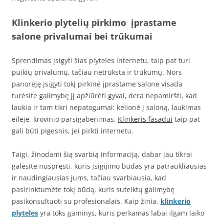
Klinkerio plytelių pirkimo įprastame
salone privalumai bei trūkumai
Sprendimas įsigyti šias plyteles internetu, taip pat turi
puikių privalumų, tačiau netrūksta ir trūkumų. Nors
panorėję įsigyti tokį pirkinė įprastame salone visada
turėsite galimybę jį apžiūrėti gyvai, dera nepamiršti, kad
laukia ir tam tikri nepatogumai: kelionė į saloną, laukimas
eilėje, krovinio parsigabenimas.
Klinkeris fasadui
taip pat
gali būti pigesnis, jei pirkti internetu.
Taigi, žinodami šią svarbią informaciją, dabar jau tikrai
galėsite nuspręsti, kuris įsigijimo būdas yra patraukliausias
ir naudingiausias jums, tačiau svarbiausia, kad
pasirinktumėte tokį būdą, kuris suteiktų galimybę
pasikonsultuoti su profesionalais. Kaip žinia,
klinkerio
plyteles
yra toks gaminys, kuris perkamas labai ilgam laiko