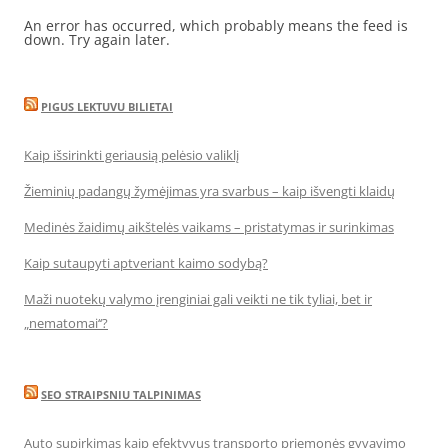
An error has occurred, which probably means the feed is
down. Try again later.
PIGUS LEKTUVU BILIETAI
Kaip išsirinkti geriausią pelėsio valiklį
Žieminių padangų žymėjimas yra svarbus – kaip išvengti klaidų
Medinės žaidimų aikštelės vaikams – pristatymas ir surinkimas
Kaip sutaupyti aptveriant kaimo sodybą?
Maži nuotekų valymo įrenginiai gali veikti ne tik tyliai, bet ir
„nematomai‘‘?
SEO STRAIPSNIU TALPINIMAS
Auto supirkimas kaip efektyvus transporto priemonės gyvavimo