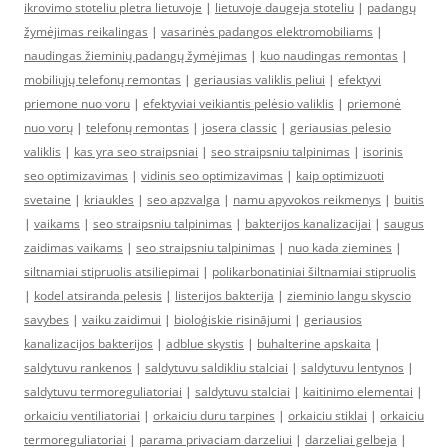
ikrovimo stoteliu pletra lietuvoje
|
lietuvoje daugeja stoteliu
|
padangų
žymėjimas reikalingas
|
vasarinės padangos elektromobiliams
|
naudingas žieminių padangų žymėjimas
|
kuo naudingas remontas
|
mobiliųjų telefonų remontas
|
geriausias valiklis peliui
|
efektyvi
priemone nuo voru
|
efektyviai veikiantis pelėsio valiklis
|
priemonė
nuo vorų
|
telefonų remontas
|
josera classic
|
geriausias pelesio
valiklis
|
kas yra seo straipsniai
|
seo straipsniu talpinimas
|
isorinis
seo optimizavimas
|
vidinis seo optimizavimas
|
kaip optimizuoti
svetaine
|
kriaukles
|
seo apzvalga
|
namu apyvokos reikmenys
|
buitis
|
vaikams
|
seo straipsniu talpinimas
|
bakterijos kanalizacijai
|
saugus
zaidimas vaikams
|
seo straipsniu talpinimas
|
nuo kada ziemines
|
siltnamiai stipruolis atsiliepimai
|
polikarbonatiniai šiltnamiai stipruolis
|
kodel atsiranda pelesis
|
listerijos bakterija
|
zieminio langu skyscio
savybes
|
vaiku zaidimui
|
bioloģiskie risinājumi
|
geriausios
kanalizacijos bakterijos
|
adblue skystis
|
buhalterine apskaita
|
saldytuvu rankenos
|
saldytuvu saldikliu stalciai
|
saldytuvu lentynos
|
saldytuvu termoreguliatoriai
|
saldytuvu stalciai
|
kaitinimo elementai
|
orkaiciu ventiliatoriai
|
orkaiciu duru tarpines
|
orkaiciu stiklai
|
orkaiciu
termoreguliatoriai
|
parama privaciam darzeliui
|
darzeliai gelbeja
|