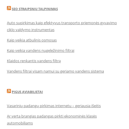
SEO STRAIPSNIU TALPINIMAS
Auto supirkimas kaip efektyvus transporto priemonės gyvavimo
ciklo valdymo instrumentas
Kaip veikia atbulinis osmosas
Kaip veikia vandens nugeležinimo filtrai
Klaidos renkantis vandens filtrą
Vandens filtrai visam namui su geriamo vandens sistema
PIGUS AVIABILIETAI
Vasarinių padangų pirkimas internetu – geriausia išeitis
Ar verta brangias padangas pirkti ekonominės klasės
automobiliams