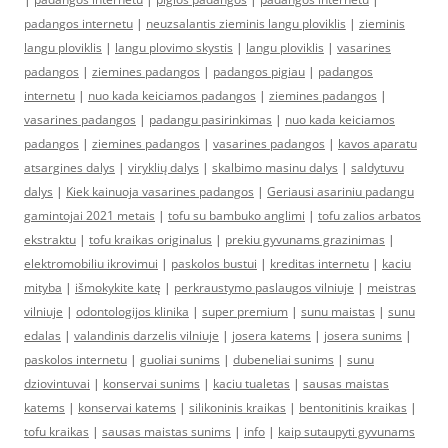
padangos internetu
|
neuzsalantis zieminis langu ploviklis
|
zieminis
langu ploviklis
|
langu plovimo skystis
|
langu ploviklis
|
vasarines
padangos
|
ziemines padangos
|
padangos pigiau
|
padangos
internetu
|
nuo kada keiciamos padangos
|
ziemines padangos
|
vasarines padangos
|
padangu pasirinkimas
|
nuo kada keiciamos
padangos
|
ziemines padangos
|
vasarines padangos
|
kavos aparatu
atsargines dalys
|
viryklių dalys
|
skalbimo masinu dalys
|
saldytuvu
dalys
|
Kiek kainuoja vasarines padangos
|
Geriausi asariniu padangu
gamintojai 2021 metais
|
tofu su bambuko anglimi
|
tofu zalios arbatos
ekstraktu
|
tofu kraikas originalus
|
prekiu gyvunams grazinimas
|
elektromobiliu ikrovimui
|
paskolos bustui
|
kreditas internetu
|
kaciu
mityba
|
išmokykite katę
|
perkraustymo paslaugos vilniuje
|
meistras
vilniuje
|
odontologijos klinika
|
super premium
|
sunu maistas
|
sunu
edalas
|
valandinis darzelis vilniuje
|
josera katems
|
josera sunims
|
paskolos internetu
|
guoliai sunims
|
dubeneliai sunims
|
sunu
dziovintuvai
|
konservai sunims
|
kaciu tualetas
|
sausas maistas
katems
|
konservai katems
|
silikoninis kraikas
|
bentonitinis kraikas
|
tofu kraikas
|
sausas maistas sunims
|
info
|
kaip sutaupyti gyvunams