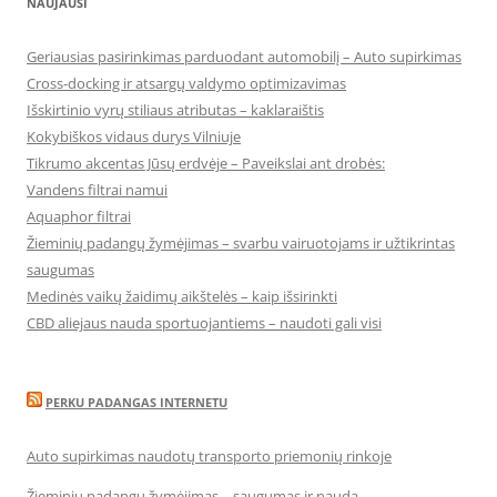
NAUJAUSI
Geriausias pasirinkimas parduodant automobilį – Auto supirkimas
Cross-docking ir atsargų valdymo optimizavimas
Išskirtinio vyrų stiliaus atributas – kaklaraištis
Kokybiškos vidaus durys Vilniuje
Tikrumo akcentas Jūsų erdvėje – Paveikslai ant drobės:
Vandens filtrai namui
Aquaphor filtrai
Žieminių padangų žymėjimas – svarbu vairuotojams ir užtikrintas
saugumas
Medinės vaikų žaidimų aikštelės – kaip išsirinkti
CBD aliejaus nauda sportuojantiems – naudoti gali visi
PERKU PADANGAS INTERNETU
Auto supirkimas naudotų transporto priemonių rinkoje
Žieminių padangų žymėjimas – saugumas ir nauda