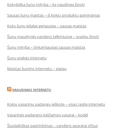
Kokybiška šunų mityba – ką naudinga žinoti
Sausas šunų maistas – iš kokių produktų gaminamas
Koks šunų ėdalas geriausias – sausas maistas
Šunų maudynės vandens telkiniuose – svarbu žinoti
Šunų mityba – tinkamiausias sausas maistas
Šunų prekės internetu
Maistas šunims internetu – pigiau
DRAUDIMAS INTERNETU
Kokių vasarinių padangų ieškote – visas rasite internetu
Vasarinės padangos keičiamos vasarai – kodėl
Šiuolaikiškas pasirinkimas – vandens aparatai ofisui