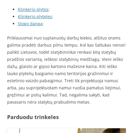
Klinkerio plytos
;
Klinkerio plyteles
;
Stogo danga
;
Priklausomai nuo suplanuotų darbų kiekio, atšilus orams
galima pradėti darbus pilnu tempu. Kol kas šaltukas nenori
palikti Lietuvos, todėl statybininkai renkasi kitą statybų
pradžios variantą, ieškosi statybinių medžiagų. Vieni ieško
dažų, glaisto ar gipso kartono mažesne kaina. Kiti ieško
lauko plytelių baigiamo namo teritorijos gražinimui ir
estetinio vaizdo pabaigimui. Treti tik projektuoja namus
arba, jau suprojektuotam namui ruošia pamatus liejimui,
gręžimui ar polių kalimui. Tad, negalima sakyti, kad
pavasaris nėra statybų prabudimo metas.
Parduodu trinkeles