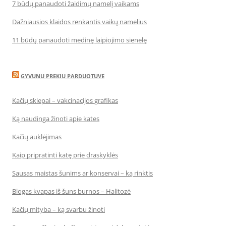
7 būdų panaudoti žaidimų namelį vaikams
Dažniausios klaidos renkantis vaikų namelius
11 būdų panaudoti medinę laipiojimo sienelę
GYVUNU PREKIU PARDUOTUVE
Kačių skiepai – vakcinacijos grafikas
Ką naudinga žinoti apie kates
Kačių auklėjimas
Kaip pripratinti katę prie draskyklės
Sausas maistas šunims ar konservai – ką rinktis
Blogas kvapas iš šuns burnos – Halitozė
Kačių mityba – ką svarbu žinoti