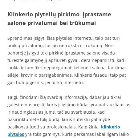
Klinkerio plytelių pirkimo įprastame
salone privalumai bei trūkumai
Sprendimas įsigyti šias plyteles internetu, taip pat turi
puikių privalumų, tačiau netrūksta ir trūkumų. Nors
panorėję įsigyti tokį pirkinė įprastame salone visada
turėsite galimybę jį apžiūrėti gyvai, dera nepamiršti, kad
laukia ir tam tikri nepatogumai: kelionė į saloną, laukimas
eilėje, krovinio parsigabenimas.
Klinkeris fasadui
taip pat
gali būti pigesnis, jei pirkti internetu.
Taigi, žinodami šią svarbią informaciją, dabar jau tikrai
galėsite nuspręsti, kuris įsigijimo būdas yra patraukliausias
ir naudingiausias jums, tačiau svarbiausia, kad
pasirinktumėte tokį būdą, kuris suteiktų galimybę
pasikonsultuoti su profesionalais. Kaip žinia,
klinkerio
plyteles
yra toks gaminys, kuris perkamas labai ilgam laiko