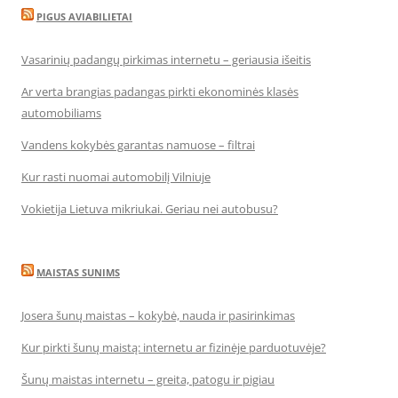
PIGUS AVIABILIETAI
Vasarinių padangų pirkimas internetu – geriausia išeitis
Ar verta brangias padangas pirkti ekonominės klasės
automobiliams
Vandens kokybės garantas namuose – filtrai
Kur rasti nuomai automobilį Vilniuje
Vokietija Lietuva mikriukai. Geriau nei autobusu?
MAISTAS SUNIMS
Josera šunų maistas – kokybė, nauda ir pasirinkimas
Kur pirkti šunų maistą: internetu ar fizinėje parduotuvėje?
Šunų maistas internetu – greita, patogu ir pigiau