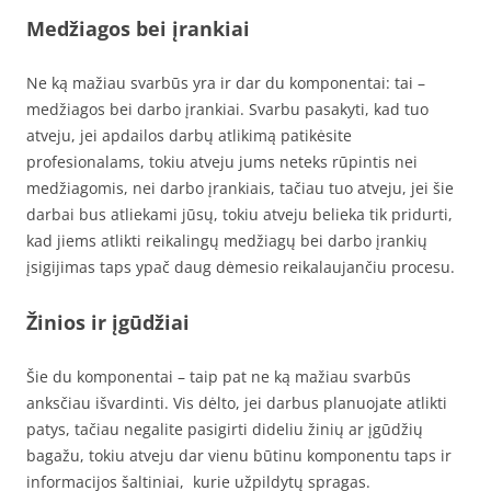
Medžiagos bei įrankiai
Ne ką mažiau svarbūs yra ir dar du komponentai: tai –
medžiagos bei darbo įrankiai. Svarbu pasakyti, kad tuo
atveju, jei apdailos darbų atlikimą patikėsite
profesionalams, tokiu atveju jums neteks rūpintis nei
medžiagomis, nei darbo įrankiais, tačiau tuo atveju, jei šie
darbai bus atliekami jūsų, tokiu atveju belieka tik pridurti,
kad jiems atlikti reikalingų medžiagų bei darbo įrankių
įsigijimas taps ypač daug dėmesio reikalaujančiu procesu.
Žinios ir įgūdžiai
Šie du komponentai – taip pat ne ką mažiau svarbūs
anksčiau išvardinti. Vis dėlto, jei darbus planuojate atlikti
patys, tačiau negalite pasigirti dideliu žinių ar įgūdžių
bagažu, tokiu atveju dar vienu būtinu komponentu taps ir
informacijos šaltiniai, kurie užpildytų spragas.