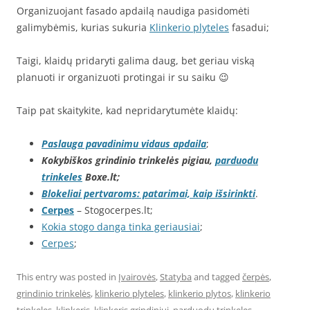
Organizuojant fasado apdailą naudiga pasidomėti
galimybėmis, kurias sukuria
Klinkerio plyteles
fasadui;
Taigi, klaidų pridaryti galima daug, bet geriau viską
planuoti ir organizuoti protingai ir su saiku 😉
Taip pat skaitykite, kad nepridarytumėte klaidų:
Paslauga pavadinimu vidaus apdaila
;
Kokybiškos grindinio trinkelės pigiau,
parduodu
trinkeles
Boxe.lt;
Blokeliai pertvaroms: patarimai, kaip išsirinkti
.
Cerpes
– Stogocerpes.lt;
Kokia stogo danga tinka geriausiai
;
Cerpes
;
This entry was posted in
Įvairovės
,
Statyba
and tagged
čerpės
,
grindinio trinkelės
,
klinkerio plyteles
,
klinkerio plytos
,
klinkerio