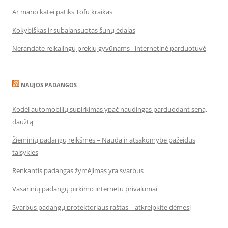
Ar mano katei patiks Tofu kraikas
Kokybiškas ir subalansuotas šunų ėdalas
Nerandate reikalingų prekių gyvūnams - internetinė parduotuvė
NAUJOS PADANGOS
Kodėl automobilių supirkimas ypač naudingas parduodant seną,
daužtą
Žieminių padangų reikšmės – Nauda ir atsakomybė pažeidus
taisykles
Renkantis padangas žymėjimas yra svarbus
Vasarinių padangų pirkimo internetu privalumai
Svarbus padangų protektoriaus raštas – atkreipkite dėmesį