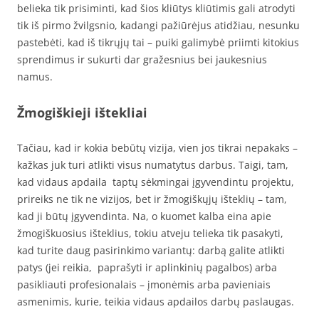
belieka tik prisiminti, kad šios kliūtys kliūtimis gali atrodyti
tik iš pirmo žvilgsnio, kadangi pažiūrėjus atidžiau, nesunku
pastebėti, kad iš tikrųjų tai – puiki galimybė priimti kitokius
sprendimus ir sukurti dar gražesnius bei jaukesnius
namus.
Žmogiškieji ištekliai
Tačiau, kad ir kokia bebūtų vizija, vien jos tikrai nepakaks –
kažkas juk turi atlikti visus numatytus darbus. Taigi, tam,
kad vidaus apdaila taptų sėkmingai įgyvendintu projektu,
prireiks ne tik ne vizijos, bet ir žmogiškųjų išteklių – tam,
kad ji būtų įgyvendinta. Na, o kuomet kalba eina apie
žmogiškuosius išteklius, tokiu atveju telieka tik pasakyti,
kad turite daug pasirinkimo variantų: darbą galite atlikti
patys (jei reikia, paprašyti ir aplinkinių pagalbos) arba
pasikliauti profesionalais – įmonėmis arba pavieniais
asmenimis, kurie, teikia vidaus apdailos darbų paslaugas.