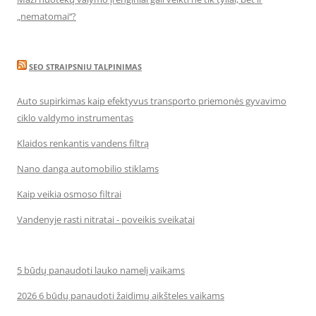
„nematomai‘‘?
SEO STRAIPSNIU TALPINIMAS
Auto supirkimas kaip efektyvus transporto priemonės gyvavimo
ciklo valdymo instrumentas
Klaidos renkantis vandens filtrą
Nano danga automobilio stiklams
Kaip veikia osmoso filtrai
Vandenyje rasti nitratai - poveikis sveikatai
5 būdų panaudoti lauko namelį vaikams
2026 6 būdų panaudoti žaidimų aikšteles vaikams