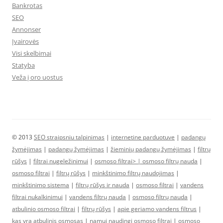
Bankrotas
SEO
Annonser
Įvairovės
Visi skelbimai
Statyba
Veža į oro uostus
© 2013
SEO straipsniu talpinimas
|
internetine parduotuve
|
padangų
žymėjimas
|
padangų žymėjimas
|
žieminių padangų žymėjimas
|
filtrų
rūšys
|
filtrai nugeležinimui
|
osmoso filtrai> |
osmoso filtrų nauda
|
osmoso filtrai
|
filtrų rūšys
|
minkštinimo filtrų naudojimas
|
minkštinimo sistema
|
filtrų rūšys ir nauda
|
osmoso filtrai
|
vandens
filtrai nukalkinimui
|
vandens filtrų nauda
|
osmoso filtrų nauda
|
atbulinio osmoso filtrai
|
filtrų rūšys
|
apie geriamo vandens filtrus
|
kas yra atbulinis osmosas
|
namui naudingi osmoso filtrai
|
osmoso