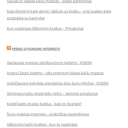
Sausas ar šlapias kačių maistas – ėdalo parinkimas
Kaip išmokyti katę daryti į dėžutę su kraiku – prie tualeto katę
pratinkite su kantrybe
Kuo ypatingas Silikoninis kraikas – Privalumai
PREKES GYVUNAMS INTERNETU
Geriausias maistas sterilizuotoms katėms - JOSERA
Josera Classic katėms - Ulta premium klasės kačių maistas
Aukščiausios kokybės standartas Jūsų šuns mitybai - JOSERA
Skirtingos kačių draskyklių rūšys – skirtingi privalumai
Kodėl katės drasko baldus - kaip to išvengti?
Šunų maistas internetu - praktiškas pasirinkimas
Silikoninis kačių kraikas - kuo jis ypatingas