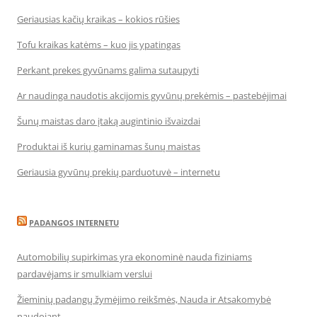
Geriausias kačių kraikas – kokios rūšies
Tofu kraikas katėms – kuo jis ypatingas
Perkant prekes gyvūnams galima sutaupyti
Ar naudinga naudotis akcijomis gyvūnų prekėmis – pastebėjimai
Šunų maistas daro įtaką augintinio išvaizdai
Produktai iš kurių gaminamas šunų maistas
Geriausia gyvūnų prekių parduotuvė – internetu
PADANGOS INTERNETU
Automobilių supirkimas yra ekonominė nauda fiziniams
pardavėjams ir smulkiam verslui
Žieminių padangų žymėjimo reikšmės, Nauda ir Atsakomybė
naudojant