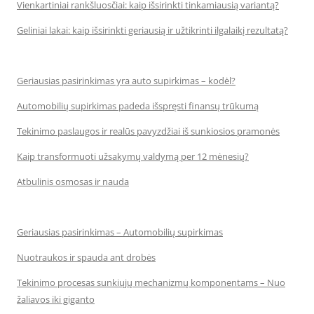
Vienkartiniai rankšluosčiai: kaip išsirinkti tinkamiausią variantą?
Geliniai lakai: kaip išsirinkti geriausią ir užtikrinti ilgalaikį rezultatą?
Geriausias pasirinkimas yra auto supirkimas – kodėl?
Automobilių supirkimas padeda išspręsti finansų trūkumą
Tekinimo paslaugos ir realūs pavyzdžiai iš sunkiosios pramonės
Kaip transformuoti užsakymų valdymą per 12 mėnesių?
Atbulinis osmosas ir nauda
Geriausias pasirinkimas – Automobilių supirkimas
Nuotraukos ir spauda ant drobės
Tekinimo procesas sunkiųjų mechanizmų komponentams – Nuo
žaliavos iki giganto