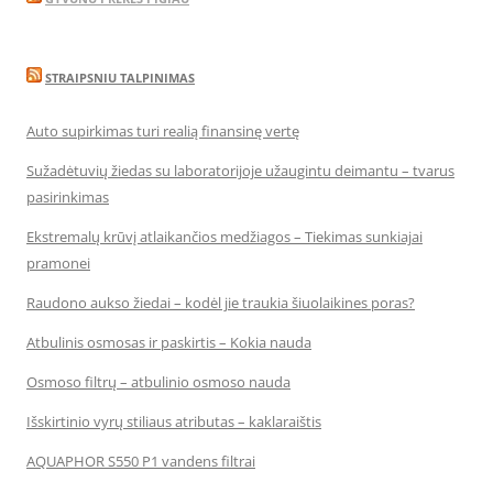
STRAIPSNIU TALPINIMAS
Auto supirkimas turi realią finansinę vertę
Sužadėtuvių žiedas su laboratorijoje užaugintu deimantu – tvarus
pasirinkimas
Ekstremalų krūvį atlaikančios medžiagos – Tiekimas sunkiajai
pramonei
Raudono aukso žiedai – kodėl jie traukia šiuolaikines poras?
Atbulinis osmosas ir paskirtis – Kokia nauda
Osmoso filtrų – atbulinio osmoso nauda
Išskirtinio vyrų stiliaus atributas – kaklaraištis
AQUAPHOR S550 P1 vandens filtrai