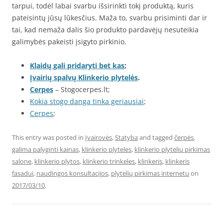
tarpui, todėl labai svarbu išsirinkti tokį produktą, kuris
pateisintų jūsų lūkesčius. Maža to, svarbu prisiminti dar ir
tai, kad nemaža dalis šio produkto pardavėjų nesuteikia
galimybės pakeisti įsigyto pirkinio.
Klaidų gali pridaryti bet kas
;
Įvairių spalvų Klinkerio plytelės
.
Cerpes
– Stogocerpes.lt;
Kokia stogo danga tinka geriausiai
;
Cerpes
;
This entry was posted in
Įvairovės
,
Statyba
and tagged
čerpės
,
galima palyginti kainas
,
klinkerio plyteles
,
klinkerio plyteliu pirkimas
salone
,
klinkerio plytos
,
klinkerio trinkeles
,
klinkeris
,
klinkeris
fasadui
,
naudingos konsultacijos
,
plytelių pirkimas internetu
on
2017/03/10
.