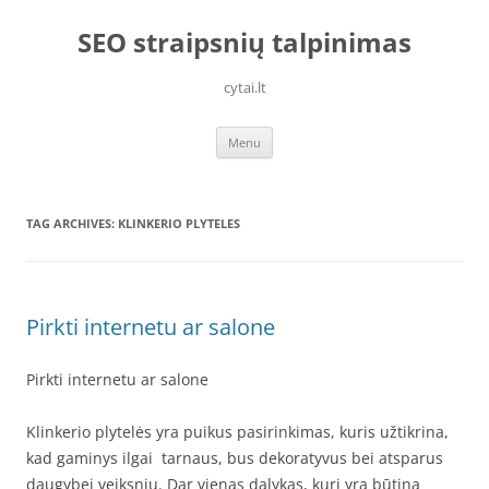
Skip
to
SEO straipsnių talpinimas
content
cytai.lt
Menu
TAG ARCHIVES:
KLINKERIO PLYTELES
Pirkti internetu ar salone
Pirkti internetu ar salone
Klinkerio plytelės yra puikus pasirinkimas, kuris užtikrina,
kad gaminys ilgai tarnaus, bus dekoratyvus bei atsparus
daugybei veiksnių. Dar vienas dalykas, kurį yra būtina