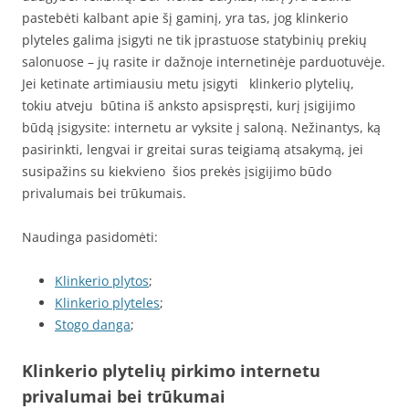
pastebėti kalbant apie šį gaminį, yra tas, jog klinkerio
plyteles galima įsigyti ne tik įprastuose statybinių prekių
salonuose – jų rasite ir dažnoje internetinėje parduotuvėje.
Jei ketinate artimiausiu metu įsigyti klinkerio plytelių,
tokiu atveju būtina iš anksto apsispręsti, kurį įsigijimo
būdą įsigysite: internetu ar vyksite į saloną. Nežinantys, ką
pasirinkti, lengvai ir greitai suras teigiamą atsakymą, jei
susipažins su kiekvieno šios prekės įsigijimo būdo
privalumais bei trūkumais.
Naudinga pasidomėti:
Klinkerio plytos
;
Klinkerio plyteles
;
Stogo danga
;
Klinkerio plytelių pirkimo internetu
privalumai bei trūkumai