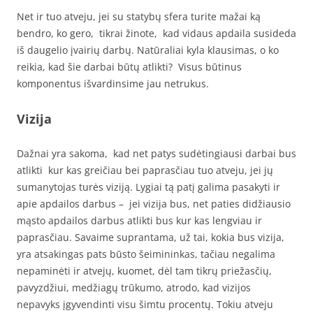
Net ir tuo atveju, jei su statybų sfera turite mažai ką
bendro, ko gero, tikrai žinote, kad vidaus apdaila susideda
iš daugelio įvairių darbų. Natūraliai kyla klausimas, o ko
reikia, kad šie darbai būtų atlikti? Visus būtinus
komponentus išvardinsime jau netrukus.
Vizija
Dažnai yra sakoma, kad net patys sudėtingiausi darbai bus
atlikti kur kas greičiau bei paprasčiau tuo atveju, jei jų
sumanytojas turės viziją. Lygiai tą patį galima pasakyti ir
apie apdailos darbus – jei vizija bus, net paties didžiausio
mąsto apdailos darbus atlikti bus kur kas lengviau ir
paprasčiau. Savaime suprantama, už tai, kokia bus vizija,
yra atsakingas pats būsto šeimininkas, tačiau negalima
nepaminėti ir atvejų, kuomet, dėl tam tikrų priežasčių,
pavyzdžiui, medžiagų trūkumo, atrodo, kad vizijos
nepavyks įgyvendinti visu šimtu procentų. Tokiu atveju