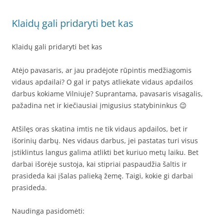
Klaidų gali pridaryti bet kas
Klaidų gali pridaryti bet kas
Atėjo pavasaris, ar jau pradėjote rūpintis medžiagomis
vidaus apdailai? O gal ir patys atliekate vidaus apdailos
darbus kokiame Vilniuje? Suprantama, pavasaris visagalis,
pažadina net ir kiečiausiai įmigusius statybininkus 😉
Atšilęs oras skatina imtis ne tik vidaus apdailos, bet ir
išorinių darbų. Nes vidaus darbus, jei pastatas turi visus
įstiklintus langus galima atlikti bet kuriuo metų laiku. Bet
darbai išorėje sustoja, kai stipriai paspaudžia šaltis ir
prasideda kai įšalas palieką žemę. Taigi, kokie gi darbai
prasideda.
Naudinga pasidomėti: