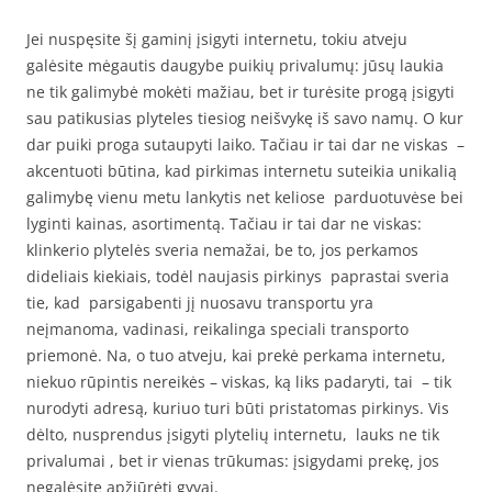
Jei nuspęsite šį gaminį įsigyti internetu, tokiu atveju
galėsite mėgautis daugybe puikių privalumų: jūsų laukia
ne tik galimybė mokėti mažiau, bet ir turėsite progą įsigyti
sau patikusias plyteles tiesiog neišvykę iš savo namų. O kur
dar puiki proga sutaupyti laiko. Tačiau ir tai dar ne viskas –
akcentuoti būtina, kad pirkimas internetu suteikia unikalią
galimybę vienu metu lankytis net keliose parduotuvėse bei
lyginti kainas, asortimentą. Tačiau ir tai dar ne viskas:
klinkerio plytelės sveria nemažai, be to, jos perkamos
dideliais kiekiais, todėl naujasis pirkinys paprastai sveria
tie, kad parsigabenti jį nuosavu transportu yra
neįmanoma, vadinasi, reikalinga speciali transporto
priemonė. Na, o tuo atveju, kai prekė perkama internetu,
niekuo rūpintis nereikės – viskas, ką liks padaryti, tai – tik
nurodyti adresą, kuriuo turi būti pristatomas pirkinys. Vis
dėlto, nusprendus įsigyti plytelių internetu, lauks ne tik
privalumai , bet ir vienas trūkumas: įsigydami prekę, jos
negalėsite apžiūrėti gyvai.