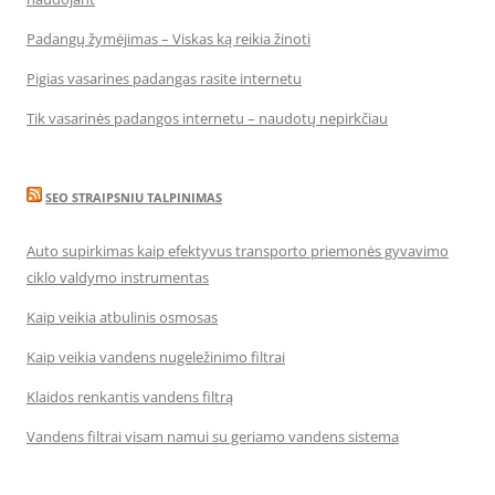
Padangų žymėjimas – Viskas ką reikia žinoti
Pigias vasarines padangas rasite internetu
Tik vasarinės padangos internetu – naudotų nepirkčiau
SEO STRAIPSNIU TALPINIMAS
Auto supirkimas kaip efektyvus transporto priemonės gyvavimo
ciklo valdymo instrumentas
Kaip veikia atbulinis osmosas
Kaip veikia vandens nugeležinimo filtrai
Klaidos renkantis vandens filtrą
Vandens filtrai visam namui su geriamo vandens sistema