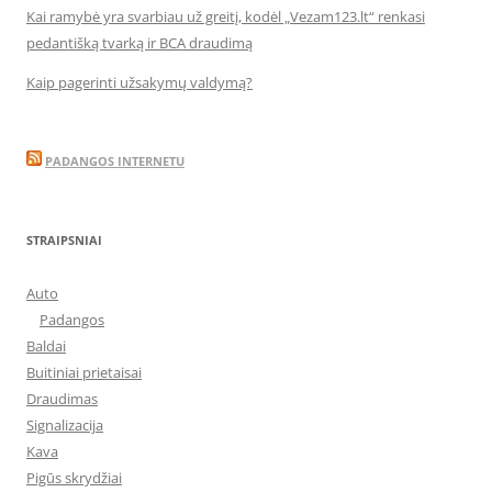
Kai ramybė yra svarbiau už greitį, kodėl „Vezam123.lt“ renkasi
pedantišką tvarką ir BCA draudimą
Kaip pagerinti užsakymų valdymą?
PADANGOS INTERNETU
STRAIPSNIAI
Auto
Padangos
Baldai
Buitiniai prietaisai
Draudimas
Signalizacija
Kava
Pigūs skrydžiai