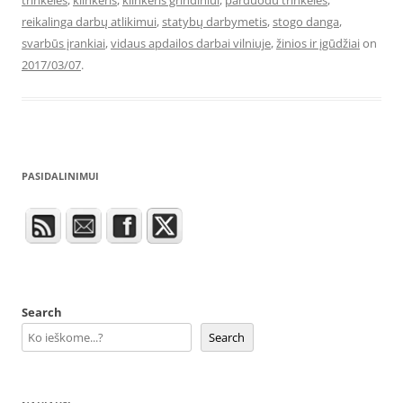
trinkeles
,
klinkeris
,
klinkeris grindiniui
,
parduodu trinkeles
,
reikalinga darbų atlikimui
,
statybų darbymetis
,
stogo danga
,
svarbūs įrankiai
,
vidaus apdailos darbai vilniuje
,
žinios ir įgūdžiai
on
2017/03/07
.
PASIDALINIMUI
Search
Search