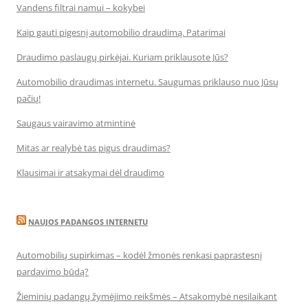
Vandens filtrai namui – kokybei
Kaip gauti pigesnį automobilio draudimą. Patarimai
Draudimo paslaugų pirkėjai. Kuriam priklausote Jūs?
Automobilio draudimas internetu. Saugumas priklauso nuo Jūsų
pačių!
Saugaus vairavimo atmintinė
Mitas ar realybė tas pigus draudimas?
Klausimai ir atsakymai dėl draudimo
NAUJOS PADANGOS INTERNETU
Automobilių supirkimas – kodėl žmonės renkasi paprastesnį
pardavimo būdą?
Žieminių padangų žymėjimo reikšmės – Atsakomybė nesilaikant