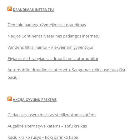
DRAUDIMAS INTERNETU
Žieminių padangų žymėjimas ir draudimas
Naujos Continental vasarinės padangos internetu
Vandens filtrai namui – kiekvienam gyventojui
Pigiausiai ir brangiausiai draudžiami automobiliai
Automobilio draudimas internetu. Saugumas priklauso nuo Jūsų
pačių!
AKCIJA GYVUNU PREKEMS
Geriausias Josera maistas sterilizuotoms katėms
Augalinė alternatyva katėms – Tofu kraikas
Kačių kraiko rūšys – kokį parinkti katei