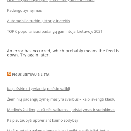
Padangų žymėjimas
Automobilio turbinų istorija ir ateitis
TOP 6 populiariausi padangų gamintojai Lietuvoje 2021
An error has occurred, which probably means the feed is
down. Try again later.
PIGUS LEKTUVU BILIETAI
Kaip išsirinkti geriausią pelėsio valiklį
Žieminių padangų žymėjimas yra svarbus – kaip išvengti klaidų
Medinės žaidimų aikštelės vaikams – pristatymas ir surinkimas
Kaip sutaupyti aptveriant kaimo sodybą?
Maži nuotekų valymo įrenginiai gali veikti ne tik tyliai, bet ir