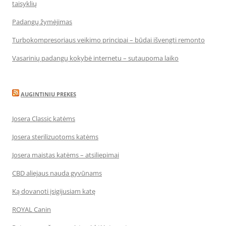
taisyklių
Padangų žymėjimas
Turbokompresoriaus veikimo principai – būdai išvengti remonto
Vasarinių padangų kokybė internetu – sutaupoma laiko
AUGINTINIU PREKES
Josera Classic katėms
Josera sterilizuotoms katėms
Josera maistas katėms – atsiliepimai
CBD aliejaus nauda gyvūnams
Ką dovanoti įsigijusiam katę
ROYAL Canin