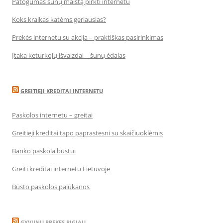
Patogumas šunų maistą pirkti internetu
Koks kraikas katėms geriausias?
Prekės internetu su akcija – praktiškas pasirinkimas
Įtaka keturkojų išvaizdai – šunų ėdalas
GREITIEJI KREDITAI INTERNETU
Paskolos internetu – greitai
Greitieji kreditai tapo paprastesni su skaičiuoklėmis
Banko paskola būstui
Greiti kreditai internetu Lietuvoje
Būsto paskolos palūkanos
GYVUNU PREKES PIGIAU