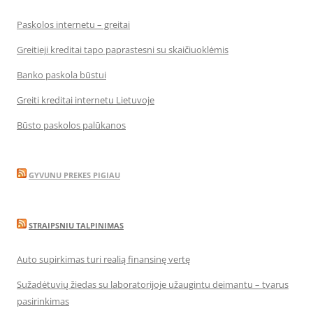
Paskolos internetu – greitai
Greitieji kreditai tapo paprastesni su skaičiuoklėmis
Banko paskola būstui
Greiti kreditai internetu Lietuvoje
Būsto paskolos palūkanos
GYVUNU PREKES PIGIAU
STRAIPSNIU TALPINIMAS
Auto supirkimas turi realią finansinę vertę
Sužadėtuvių žiedas su laboratorijoje užaugintu deimantu – tvarus
pasirinkimas