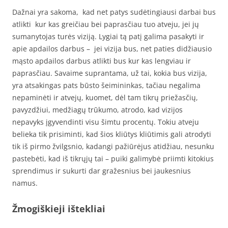
Dažnai yra sakoma, kad net patys sudėtingiausi darbai bus
atlikti kur kas greičiau bei paprasčiau tuo atveju, jei jų
sumanytojas turės viziją. Lygiai tą patį galima pasakyti ir
apie apdailos darbus – jei vizija bus, net paties didžiausio
mąsto apdailos darbus atlikti bus kur kas lengviau ir
paprasčiau. Savaime suprantama, už tai, kokia bus vizija,
yra atsakingas pats būsto šeimininkas, tačiau negalima
nepaminėti ir atvejų, kuomet, dėl tam tikrų priežasčių,
pavyzdžiui, medžiagų trūkumo, atrodo, kad vizijos
nepavyks įgyvendinti visu šimtu procentų. Tokiu atveju
belieka tik prisiminti, kad šios kliūtys kliūtimis gali atrodyti
tik iš pirmo žvilgsnio, kadangi pažiūrėjus atidžiau, nesunku
pastebėti, kad iš tikrųjų tai – puiki galimybė priimti kitokius
sprendimus ir sukurti dar gražesnius bei jaukesnius
namus.
Žmogiškieji ištekliai