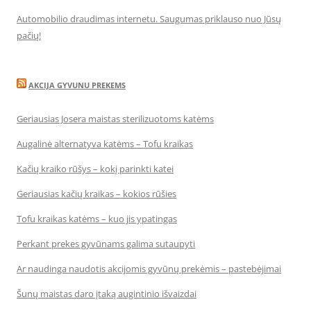
Automobilio draudimas internetu. Saugumas priklauso nuo Jūsų
pačių!
AKCIJA GYVUNU PREKEMS
Geriausias Josera maistas sterilizuotoms katėms
Augalinė alternatyva katėms – Tofu kraikas
Kačių kraiko rūšys – kokį parinkti katei
Geriausias kačių kraikas – kokios rūšies
Tofu kraikas katėms – kuo jis ypatingas
Perkant prekes gyvūnams galima sutaupyti
Ar naudinga naudotis akcijomis gyvūnų prekėmis – pastebėjimai
Šunų maistas daro įtaką augintinio išvaizdai