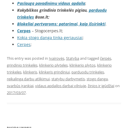
Paslauga pavadinimu vidaus apdaila
;
Kokybiškos grindinio trinkelės pigiau,
parduodu
trinkeles
Boxe.lt;
Blokeliai pertvaroms: patarimai, kaip išsirinkti
.
Cerpes
– Stogocerpes.lt;
Kokia stogo danga tinka geriausiai
;
Cerpes
;
This entry was posted in
Įvairovės
,
Statyba
and tagged
čerpės
,
grindinio trinkelės
,
klinkerio plyteles
,
klinkerio plytos
,
klinkerio
trinkeles
,
klinkeris
,
klinkeris grindiniui
,
parduodu trinkeles
,
reikalinga darbų atlikimui
,
statybų darbymetis
,
stogo danga
,
svarbūs įrankiai
,
vidaus apdailos darbai vilniuje
,
žinios ir įgūdžiai
on
2017/03/07
.
PASIDALINIMUI