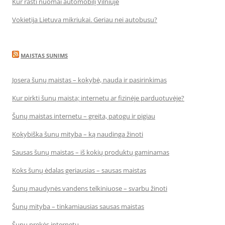
Kur rasti nuomai automobilį Vilniuje
Vokietija Lietuva mikriukai. Geriau nei autobusu?
MAISTAS SUNIMS
Josera šunų maistas – kokybė, nauda ir pasirinkimas
Kur pirkti šunų maistą: internetu ar fizinėje parduotuvėje?
Šunų maistas internetu – greita, patogu ir pigiau
Kokybiška šunų mityba – ką naudinga žinoti
Sausas šunų maistas – iš kokių produktų gaminamas
Koks šunų ėdalas geriausias – sausas maistas
Šunų maudynės vandens telkiniuose – svarbu žinoti
Šunų mityba – tinkamiausias sausas maistas
Šunų prekės internetu