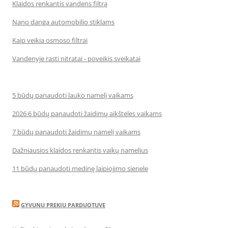
Klaidos renkantis vandens filtrą
Nano danga automobilio stiklams
Kaip veikia osmoso filtrai
Vandenyje rasti nitratai - poveikis sveikatai
5 būdų panaudoti lauko namelį vaikams
2026 6 būdų panaudoti žaidimų aikšteles vaikams
7 būdų panaudoti žaidimų namelį vaikams
Dažniausios klaidos renkantis vaikų namelius
11 būdų panaudoti medinę laipiojimo sienelę
GYVUNU PREKIU PARDUOTUVE