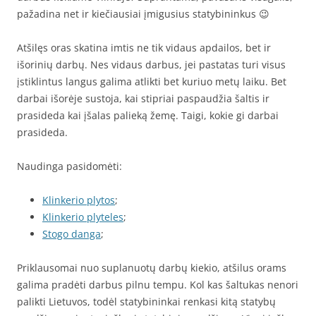
pažadina net ir kiečiausiai įmigusius statybininkus 😉
Atšilęs oras skatina imtis ne tik vidaus apdailos, bet ir
išorinių darbų. Nes vidaus darbus, jei pastatas turi visus
įstiklintus langus galima atlikti bet kuriuo metų laiku. Bet
darbai išorėje sustoja, kai stipriai paspaudžia šaltis ir
prasideda kai įšalas palieką žemę. Taigi, kokie gi darbai
prasideda.
Naudinga pasidomėti:
Klinkerio plytos
;
Klinkerio plyteles
;
Stogo danga
;
Priklausomai nuo suplanuotų darbų kiekio, atšilus orams
galima pradėti darbus pilnu tempu. Kol kas šaltukas nenori
palikti Lietuvos, todėl statybininkai renkasi kitą statybų