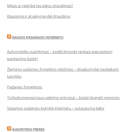
Mitas ar realybė tas pigus draudimas?
Klausimai ir atsakymai dėl draudimo
NAUJOS PADANGOS INTERNETU
Automobilių supirkimas – kodėl žmonės renkasi paprastesnį
pardavimo būdą?
Žieminių padangų žymėjimo reikšmės – Atsakomybė nesilaikant
taisyklių
Padangų žymėjimas
Turbokompresoriaus veikimo principai – būdai išvengti remonto
Vasarinių padangų kokybė internetu – sutaupoma laiko
AUGINTINIU PREKES