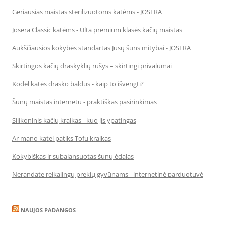
Geriausias maistas sterilizuotoms katėms - JOSERA
Josera Classic katėms - Ulta premium klasės kačių maistas
Aukščiausios kokybės standartas Jūsų šuns mitybai - JOSERA
Skirtingos kačių draskyklių rūšys – skirtingi privalumai
Kodėl katės drasko baldus - kaip to išvengti?
Šunų maistas internetu - praktiškas pasirinkimas
Silikoninis kačių kraikas - kuo jis ypatingas
Ar mano katei patiks Tofu kraikas
Kokybiškas ir subalansuotas šunų ėdalas
Nerandate reikalingų prekių gyvūnams - internetinė parduotuvė
NAUJOS PADANGOS