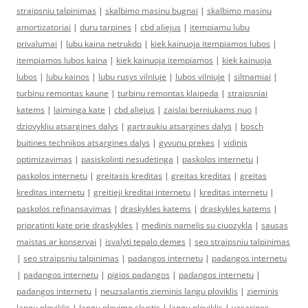
straipsniu talpinimas
|
skalbimo masinu bugnai
|
skalbimo masinu
amortizatoriai
|
duru tarpines
|
cbd aliejus
|
itempiamu lubu
privalumai
|
lubu kaina netrukdo
|
kiek kainuoja itempiamos lubos
|
itempiamos lubos kaina
|
kiek kainuoja itempiamos
|
kiek kainuoja
lubos
|
lubu kainos
|
lubu rusys vilniuje
|
lubos vilniuje
|
siltnamiai
|
turbinu remontas kaune
|
turbinu remontas klaipeda
|
straipsniai
katems
|
laiminga kate
|
cbd aliejus
|
zaislai berniukams nuo
|
dziovykliu atsargines dalys
|
gartraukiu atsargines dalys
|
bosch
buitines technikos atsargines dalys
|
gyvunu prekes
|
vidinis
optimizavimas
|
pasiskolinti nesudėtinga
|
paskolos internetu
|
paskolos internetu
|
greitasis kreditas
|
greitas kreditas
|
greitas
kreditas internetu
|
greitieji kreditai internetu
|
kreditas internetu
|
paskolos refinansavimas
|
draskykles katems
|
draskykles katems
|
pripratinti kate prie draskykles
|
medinis namelis su ciuozykla
|
sausas
maistas ar konservai
|
isvalyti tepalo demes
|
seo straipsniu talpinimas
|
seo straipsniu talpinimas
|
padangos internetu
|
padangos internetu
|
padangos internetu
|
pigios padangos
|
padangos internetu
|
padangos internetu
|
neuzsalantis zieminis langu ploviklis
|
zieminis
langu ploviklis
|
langu plovimo skystis
|
langu ploviklis
|
vasarines