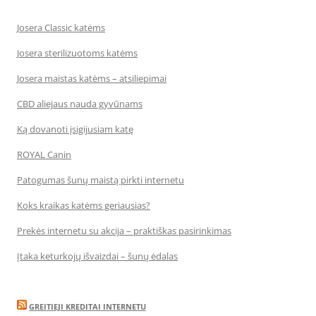
Josera Classic katėms
Josera sterilizuotoms katėms
Josera maistas katėms – atsiliepimai
CBD aliejaus nauda gyvūnams
Ką dovanoti įsigijusiam katę
ROYAL Canin
Patogumas šunų maistą pirkti internetu
Koks kraikas katėms geriausias?
Prekės internetu su akcija – praktiškas pasirinkimas
Įtaka keturkojų išvaizdai – šunų ėdalas
GREITIEJI KREDITAI INTERNETU