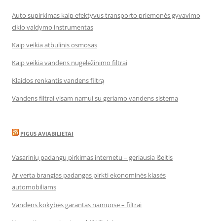
Auto supirkimas kaip efektyvus transporto priemonės gyvavimo
ciklo valdymo instrumentas
Kaip veikia atbulinis osmosas
Kaip veikia vandens nugeležinimo filtrai
Klaidos renkantis vandens filtrą
Vandens filtrai visam namui su geriamo vandens sistema
PIGUS AVIABILIETAI
Vasarinių padangų pirkimas internetu – geriausia išeitis
Ar verta brangias padangas pirkti ekonominės klasės
automobiliams
Vandens kokybės garantas namuose – filtrai