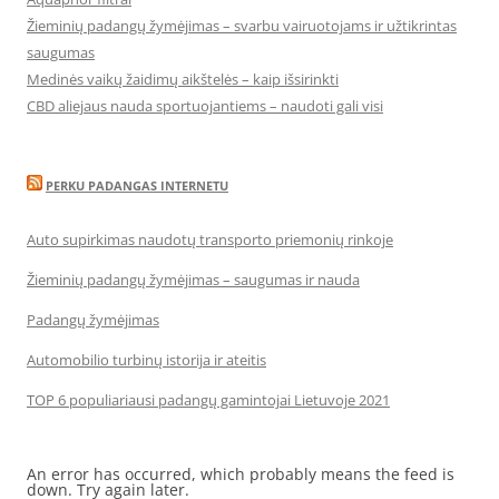
Žieminių padangų žymėjimas – svarbu vairuotojams ir užtikrintas
saugumas
Medinės vaikų žaidimų aikštelės – kaip išsirinkti
CBD aliejaus nauda sportuojantiems – naudoti gali visi
PERKU PADANGAS INTERNETU
Auto supirkimas naudotų transporto priemonių rinkoje
Žieminių padangų žymėjimas – saugumas ir nauda
Padangų žymėjimas
Automobilio turbinų istorija ir ateitis
TOP 6 populiariausi padangų gamintojai Lietuvoje 2021
An error has occurred, which probably means the feed is
down. Try again later.