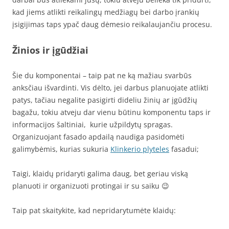
kad jiems atlikti reikalingų medžiagų bei darbo įrankių
įsigijimas taps ypač daug dėmesio reikalaujančiu procesu.
Žinios ir įgūdžiai
Šie du komponentai – taip pat ne ką mažiau svarbūs
anksčiau išvardinti. Vis dėlto, jei darbus planuojate atlikti
patys, tačiau negalite pasigirti dideliu žinių ar įgūdžių
bagažu, tokiu atveju dar vienu būtinu komponentu taps ir
informacijos šaltiniai, kurie užpildytų spragas.
Organizuojant fasado apdailą naudiga pasidomėti
galimybėmis, kurias sukuria
Klinkerio plyteles
fasadui;
Taigi, klaidų pridaryti galima daug, bet geriau viską
planuoti ir organizuoti protingai ir su saiku 😉
Taip pat skaitykite, kad nepridarytumėte klaidų: