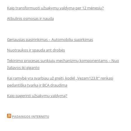
Kaip transformuoti užsakymų valdymą per 12 mėnesių?
Atbulinis osmosas ir nauda
Geriausias pasirinkimas – Automobilių supirkimas
Nuotraukos ir spauda ant drobės
Tekinimo procesas sunkiųjų mechanizmų komponentams – Nuo
žaliavos iki giganto
Kai ramybė yra svarbiau už greitį, kodėl „Vezam123.lt“ renkasi
pedantišką tvarką ir BCA draudimą
Kaip pagerinti užsakymų valdymą?
PADANGOS INTERNETU