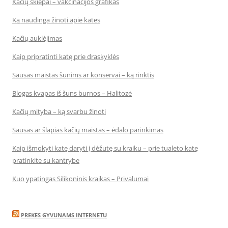
Kačių skiepai – vakcinacijos grafikas
Ką naudinga žinoti apie kates
Kačių auklėjimas
Kaip pripratinti katę prie draskyklės
Sausas maistas šunims ar konservai – ką rinktis
Blogas kvapas iš šuns burnos – Halitozė
Kačių mityba – ką svarbu žinoti
Sausas ar šlapias kačių maistas – ėdalo parinkimas
Kaip išmokyti katę daryti į dėžutę su kraiku – prie tualeto katę
pratinkite su kantrybe
Kuo ypatingas Silikoninis kraikas – Privalumai
PREKES GYVUNAMS INTERNETU