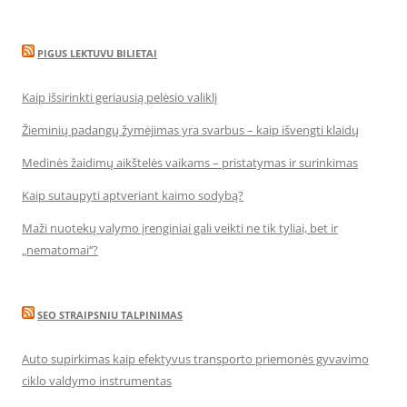
PIGUS LEKTUVU BILIETAI
Kaip išsirinkti geriausią pelėsio valiklį
Žieminių padangų žymėjimas yra svarbus – kaip išvengti klaidų
Medinės žaidimų aikštelės vaikams – pristatymas ir surinkimas
Kaip sutaupyti aptveriant kaimo sodybą?
Maži nuotekų valymo įrenginiai gali veikti ne tik tyliai, bet ir
„nematomai‘‘?
SEO STRAIPSNIU TALPINIMAS
Auto supirkimas kaip efektyvus transporto priemonės gyvavimo
ciklo valdymo instrumentas