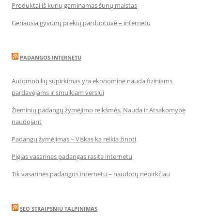
Produktai iš kurių gaminamas šunų maistas
Geriausia gyvūnų prekių parduotuvė – internetu
PADANGOS INTERNETU
Automobilių supirkimas yra ekonominė nauda fiziniams
pardavėjams ir smulkiam verslui
Žieminių padangų žymėjimo reikšmės, Nauda ir Atsakomybė
naudojant
Padangų žymėjimas – Viskas ką reikia žinoti
Pigias vasarines padangas rasite internetu
Tik vasarinės padangos internetu – naudotų nepirkčiau
SEO STRAIPSNIU TALPINIMAS