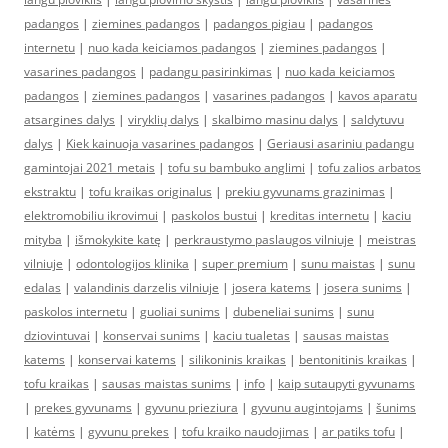
padangos
|
ziemines padangos
|
padangos pigiau
|
padangos
internetu
|
nuo kada keiciamos padangos
|
ziemines padangos
|
vasarines padangos
|
padangu pasirinkimas
|
nuo kada keiciamos
padangos
|
ziemines padangos
|
vasarines padangos
|
kavos aparatu
atsargines dalys
|
viryklių dalys
|
skalbimo masinu dalys
|
saldytuvu
dalys
|
Kiek kainuoja vasarines padangos
|
Geriausi asariniu padangu
gamintojai 2021 metais
|
tofu su bambuko anglimi
|
tofu zalios arbatos
ekstraktu
|
tofu kraikas originalus
|
prekiu gyvunams grazinimas
|
elektromobiliu ikrovimui
|
paskolos bustui
|
kreditas internetu
|
kaciu
mityba
|
išmokykite katę
|
perkraustymo paslaugos vilniuje
|
meistras
vilniuje
|
odontologijos klinika
|
super premium
|
sunu maistas
|
sunu
edalas
|
valandinis darzelis vilniuje
|
josera katems
|
josera sunims
|
paskolos internetu
|
guoliai sunims
|
dubeneliai sunims
|
sunu
dziovintuvai
|
konservai sunims
|
kaciu tualetas
|
sausas maistas
katems
|
konservai katems
|
silikoninis kraikas
|
bentonitinis kraikas
|
tofu kraikas
|
sausas maistas sunims
|
info
|
kaip sutaupyti gyvunams
|
prekes gyvunams
|
gyvunu prieziura
|
gyvunu augintojams
|
šunims
|
katėms
|
gyvunu prekes
|
tofu kraiko naudojimas
|
ar patiks tofu
|