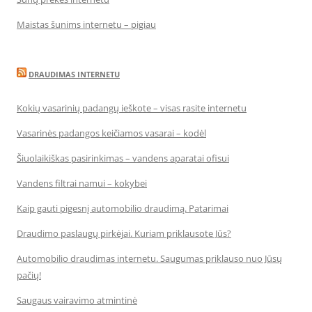
Maistas šunims internetu – pigiau
DRAUDIMAS INTERNETU
Kokių vasarinių padangų ieškote – visas rasite internetu
Vasarinės padangos keičiamos vasarai – kodėl
Šiuolaikiškas pasirinkimas – vandens aparatai ofisui
Vandens filtrai namui – kokybei
Kaip gauti pigesnį automobilio draudimą. Patarimai
Draudimo paslaugų pirkėjai. Kuriam priklausote Jūs?
Automobilio draudimas internetu. Saugumas priklauso nuo Jūsų
pačių!
Saugaus vairavimo atmintinė