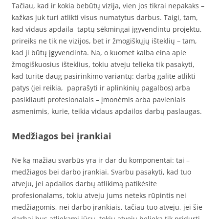
Tačiau, kad ir kokia bebūtų vizija, vien jos tikrai nepakaks –
kažkas juk turi atlikti visus numatytus darbus. Taigi, tam,
kad vidaus apdaila taptų sėkmingai įgyvendintu projektu,
prireiks ne tik ne vizijos, bet ir žmogiškųjų išteklių – tam,
kad ji būtų įgyvendinta. Na, o kuomet kalba eina apie
žmogiškuosius išteklius, tokiu atveju telieka tik pasakyti,
kad turite daug pasirinkimo variantų: darbą galite atlikti
patys (jei reikia, paprašyti ir aplinkinių pagalbos) arba
pasikliauti profesionalais – įmonėmis arba pavieniais
asmenimis, kurie, teikia vidaus apdailos darbų paslaugas.
Medžiagos bei įrankiai
Ne ką mažiau svarbūs yra ir dar du komponentai: tai –
medžiagos bei darbo įrankiai. Svarbu pasakyti, kad tuo
atveju, jei apdailos darbų atlikimą patikėsite
profesionalams, tokiu atveju jums neteks rūpintis nei
medžiagomis, nei darbo įrankiais, tačiau tuo atveju, jei šie
darbai bus atliekami jūsų, tokiu atveju belieka tik pridurti,