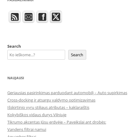
Search
Search
NAUJAUSI
Geriausias pasirinkimas parduodant automobilį – Auto supirkimas
Cross-docking ir atsargų valdymo optimizavimas
Išskirtinio vyrų stiliaus atributas – kaklaraištis
Kokybiškos vidaus durys Vilniuje
Tikrumo akcentas Jūsų erdvėje – Paveikslai ant drobės:
Vandens filtrai namui
Aquaphor filtrai