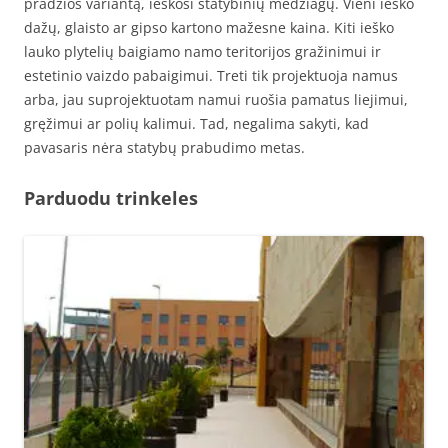
pradžios variantą, ieškosi statybinių medžiagų. Vieni ieško
dažų, glaisto ar gipso kartono mažesne kaina. Kiti ieško
lauko plytelių baigiamo namo teritorijos gražinimui ir
estetinio vaizdo pabaigimui. Treti tik projektuoja namus
arba, jau suprojektuotam namui ruošia pamatus liejimui,
gręžimui ar polių kalimui. Tad, negalima sakyti, kad
pavasaris nėra statybų prabudimo metas.
Parduodu trinkeles