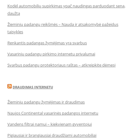
Kodėl automobilių supirkimas ypač naudingas parduodant seną,
daužtą
Žieminių padangų reikšmės – Nauda ir atsakomybė pažeidus
taisykles
Renkantis padangas žymėjimas yra svarbus
Vasarinių padangų pirkimo internetu privalumai
Svarbus padangų protektoriaus raštas – atkreipkite dėmesį
DRAUDIMAS INTERNETU
Žieminių padangų žymėjimas ir draudimas
Naujos Continental vasarinės padangos internetu
Vandens filtrai namui – kiekvienam gyventojui
Pigiausiai ir brangiausiai draudžiami automobiliai