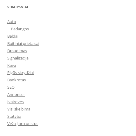
STRAIPSNIAI
Auto
Padangos
Baldai
Buitiniai prietaisai
Draudimas
Signalizacija
Kava
Pigūs skrydžiai
Bankrotas
SEO
Annonser
Įvairovės
Visi skelbimai
Statyba
Veža į oro uostus