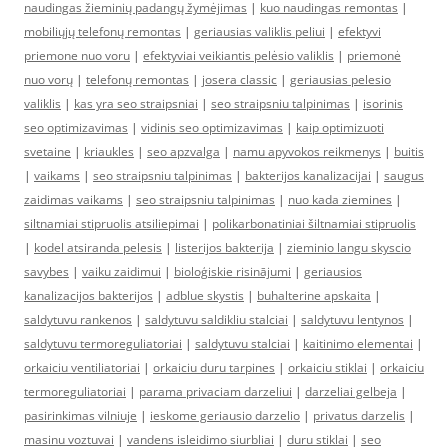
naudingas žieminių padangų žymėjimas
|
kuo naudingas remontas
|
mobiliųjų telefonų remontas
|
geriausias valiklis peliui
|
efektyvi
priemone nuo voru
|
efektyviai veikiantis pelėsio valiklis
|
priemonė
nuo vorų
|
telefonų remontas
|
josera classic
|
geriausias pelesio
valiklis
|
kas yra seo straipsniai
|
seo straipsniu talpinimas
|
isorinis
seo optimizavimas
|
vidinis seo optimizavimas
|
kaip optimizuoti
svetaine
|
kriaukles
|
seo apzvalga
|
namu apyvokos reikmenys
|
buitis
|
vaikams
|
seo straipsniu talpinimas
|
bakterijos kanalizacijai
|
saugus
zaidimas vaikams
|
seo straipsniu talpinimas
|
nuo kada ziemines
|
siltnamiai stipruolis atsiliepimai
|
polikarbonatiniai šiltnamiai stipruolis
|
kodel atsiranda pelesis
|
listerijos bakterija
|
zieminio langu skyscio
savybes
|
vaiku zaidimui
|
bioloģiskie risinājumi
|
geriausios
kanalizacijos bakterijos
|
adblue skystis
|
buhalterine apskaita
|
saldytuvu rankenos
|
saldytuvu saldikliu stalciai
|
saldytuvu lentynos
|
saldytuvu termoreguliatoriai
|
saldytuvu stalciai
|
kaitinimo elementai
|
orkaiciu ventiliatoriai
|
orkaiciu duru tarpines
|
orkaiciu stiklai
|
orkaiciu
termoreguliatoriai
|
parama privaciam darzeliui
|
darzeliai gelbeja
|
pasirinkimas vilniuje
|
ieskome geriausio darzelio
|
privatus darzelis
|
masinu voztuvai
|
vandens isleidimo siurbliai
|
duru stiklai
|
seo