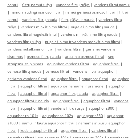
namui
|
filtrų namui rūšys
|
vandens filtrų rūšys
|
vandens filtrai namui
|
namui naudingi osmoso filtrai
|
namui geriausi osmoso filtrai
|
filtrai
namui
|
vandens filtrų nauda
|
filtrų rūšys ir nauda
|
vandens filtrų
rūšys
|
vandens minkštinimo filtrai
|
nugeležinimo filtrų nauda
|
vandens filtrai nugeležinimui
|
vandens minkštinimo filtrų nauda
|
vandens filtrų rūšys
|
nugeležinimo ir vandens monkštinimo filtrai
|
vandens nukalkinimo filtrai
|
vandens filtrai
|
geriamo vandens
sistemos
|
osmoso filtrų nauda
|
atbulinio osmoso filtrai
|
seo
straipsniu talpinimas
|
aquaphor vandens filtrai
|
aquaphor filtrai
|
osmoso filtrų nauda
|
osmoso filtrai
|
vandens filtrai aquaphor
|
geriamo vandens filtrai
|
aquaphor filtrai
|
aquaphor filtrai
|
aquaphor
filtrai
|
aquaphor filtrai
|
aquaphor namams ir pramonei
|
aquaphor
filtrai
|
aquaphor filtrai
|
aquaphor filtrų nauda
|
aquaphor filtrai
|
aquapgor filtrai ir nauda
|
aquaphor filtrai
|
aquaphor filtrai
|
vandens
filtrai
|
aquaphor filtrai
|
vandens filtru rusys
|
aquaphor s800
|
aquaphor ro-101s
|
aquaphor ro-102s
|
aquapgor s550
|
aquaphor
s1000
|
namui ir biurui aquaphor filtrai
|
namams ir biurui aquaphor
filtrai
|
kodel aquaphor filtrai
|
aquaphor filtrai
|
vandens filtrai
|
aquaphor filtrai
|
aquaphor ro-101s
|
aquaphor ro-202s
|
aquaphor ro-