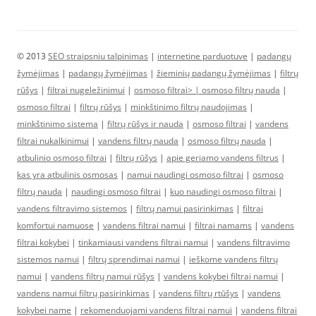
© 2013
SEO straipsniu talpinimas
|
internetine parduotuve
|
padangų
žymėjimas
|
padangų žymėjimas
|
žieminių padangų žymėjimas
|
filtrų
rūšys
|
filtrai nugeležinimui
|
osmoso filtrai> |
osmoso filtrų nauda
|
osmoso filtrai
|
filtrų rūšys
|
minkštinimo filtrų naudojimas
|
minkštinimo sistema
|
filtrų rūšys ir nauda
|
osmoso filtrai
|
vandens
filtrai nukalkinimui
|
vandens filtrų nauda
|
osmoso filtrų nauda
|
atbulinio osmoso filtrai
|
filtrų rūšys
|
apie geriamo vandens filtrus
|
kas yra atbulinis osmosas
|
namui naudingi osmoso filtrai
|
osmoso
filtrų nauda
|
naudingi osmoso filtrai
|
kuo naudingi osmoso filtrai
|
vandens filtravimo sistemos
|
filtrų namui pasirinkimas
|
filtrai
komfortui namuose
|
vandens filtrai namui
|
filtrai namams
|
vandens
filtrai kokybei
|
tinkamiausi vandens filtrai namui
|
vandens filtravimo
sistemos namui
|
filtrų sprendimai namui
|
ieškome vandens filtrų
namui
|
vandens filtrų namui rūšys
|
vandens kokybei filtrai namui
|
vandens namui filtrų pasirinkimas
|
vandens filtrų rtūšys
|
vandens
kokybei name
|
rekomenduojami vandens filtrai namui
|
vandens filtrai