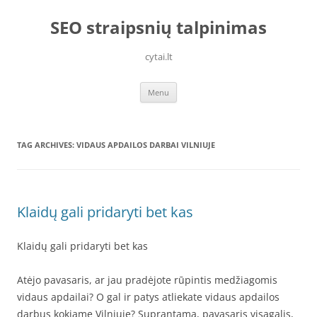
Skip
to
SEO straipsnių talpinimas
content
cytai.lt
Menu
TAG ARCHIVES:
VIDAUS APDAILOS DARBAI VILNIUJE
Klaidų gali pridaryti bet kas
Klaidų gali pridaryti bet kas
Atėjo pavasaris, ar jau pradėjote rūpintis medžiagomis
vidaus apdailai? O gal ir patys atliekate vidaus apdailos
darbus kokiame Vilniuje? Suprantama, pavasaris visagalis,