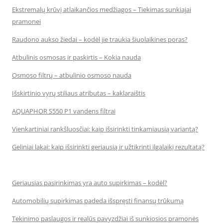
Ekstremalų krūvį atlaikančios medžiagos – Tiekimas sunkiajai
pramonei
Raudono aukso žiedai – kodėl jie traukia šiuolaikines poras?
Atbulinis osmosas ir paskirtis – Kokia nauda
Osmoso filtrų – atbulinio osmoso nauda
Išskirtinio vyrų stiliaus atributas – kaklaraištis
AQUAPHOR S550 P1 vandens filtrai
Vienkartiniai rankšluosčiai: kaip išsirinkti tinkamiausią variantą?
Geliniai lakai: kaip išsirinkti geriausią ir užtikrinti ilgalaikį rezultatą?
Geriausias pasirinkimas yra auto supirkimas – kodėl?
Automobilių supirkimas padeda išspręsti finansų trūkumą
Tekinimo paslaugos ir realūs pavyzdžiai iš sunkiosios pramonės