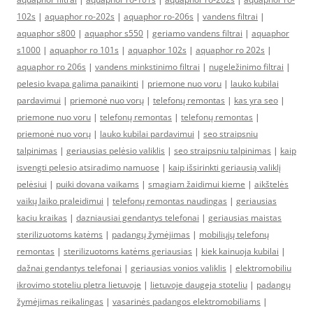
102s
|
aquaphor ro-202s
|
aquaphor ro-206s
|
vandens filtrai
|
aquaphor s800
|
aquaphor s550
|
geriamo vandens filtrai
|
aquaphor
s1000
|
aquaphor ro 101s
|
aquaphor 102s
|
aquaphor ro 202s
|
aquaphor ro 206s
|
vandens minkstinimo filtrai
|
nugeležinimo filtrai
|
pelesio kvapa galima panaikinti
|
priemone nuo voru
|
lauko kubilai
pardavimui
|
priemonė nuo vorų
|
telefonų remontas
|
kas yra seo
|
priemone nuo voru
|
telefonų remontas
|
telefonų remontas
|
priemonė nuo vorų
|
lauko kubilai pardavimui
|
seo straipsniu
talpinimas
|
geriausias pelėsio valiklis
|
seo straipsniu talpinimas
|
kaip
isvengti pelesio atsiradimo namuose
|
kaip išsirinkti geriausią valiklį
pelėsiui
|
puiki dovana vaikams
|
smagiam žaidimui kieme
|
aikštelės
vaikų laiko praleidimui
|
telefonų remontas naudingas
|
geriausias
kaciu kraikas
|
dazniausiai gendantys telefonai
|
geriausias maistas
sterilizuotoms katėms
|
padangų žymėjimas
|
mobiliųjų telefonų
remontas
|
sterilizuotoms katėms geriausias
|
kiek kainuoja kubilai
|
dažnai gendantys telefonai
|
geriausias vonios valiklis
|
elektromobiliu
ikrovimo stoteliu pletra lietuvoje
|
lietuvoje daugeja stoteliu
|
padangų
žymėjimas reikalingas
|
vasarinės padangos elektromobiliams
|