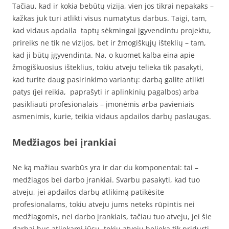
Tačiau, kad ir kokia bebūtų vizija, vien jos tikrai nepakaks –
kažkas juk turi atlikti visus numatytus darbus. Taigi, tam,
kad vidaus apdaila taptų sėkmingai įgyvendintu projektu,
prireiks ne tik ne vizijos, bet ir žmogiškųjų išteklių – tam,
kad ji būtų įgyvendinta. Na, o kuomet kalba eina apie
žmogiškuosius išteklius, tokiu atveju telieka tik pasakyti,
kad turite daug pasirinkimo variantų: darbą galite atlikti
patys (jei reikia, paprašyti ir aplinkinių pagalbos) arba
pasikliauti profesionalais – įmonėmis arba pavieniais
asmenimis, kurie, teikia vidaus apdailos darbų paslaugas.
Medžiagos bei įrankiai
Ne ką mažiau svarbūs yra ir dar du komponentai: tai –
medžiagos bei darbo įrankiai. Svarbu pasakyti, kad tuo
atveju, jei apdailos darbų atlikimą patikėsite
profesionalams, tokiu atveju jums neteks rūpintis nei
medžiagomis, nei darbo įrankiais, tačiau tuo atveju, jei šie
darbai bus atliekami jūsų, tokiu atveju belieka tik pridurti,