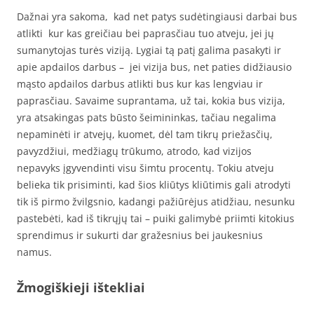
Dažnai yra sakoma, kad net patys sudėtingiausi darbai bus
atlikti kur kas greičiau bei paprasčiau tuo atveju, jei jų
sumanytojas turės viziją. Lygiai tą patį galima pasakyti ir
apie apdailos darbus – jei vizija bus, net paties didžiausio
mąsto apdailos darbus atlikti bus kur kas lengviau ir
paprasčiau. Savaime suprantama, už tai, kokia bus vizija,
yra atsakingas pats būsto šeimininkas, tačiau negalima
nepaminėti ir atvejų, kuomet, dėl tam tikrų priežasčių,
pavyzdžiui, medžiagų trūkumo, atrodo, kad vizijos
nepavyks įgyvendinti visu šimtu procentų. Tokiu atveju
belieka tik prisiminti, kad šios kliūtys kliūtimis gali atrodyti
tik iš pirmo žvilgsnio, kadangi pažiūrėjus atidžiau, nesunku
pastebėti, kad iš tikrųjų tai – puiki galimybė priimti kitokius
sprendimus ir sukurti dar gražesnius bei jaukesnius
namus.
Žmogiškieji ištekliai