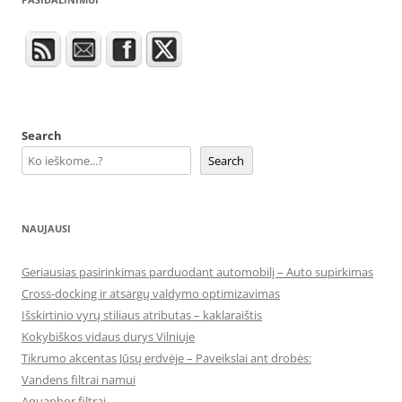
Search
Search
NAUJAUSI
Geriausias pasirinkimas parduodant automobilį – Auto supirkimas
Cross-docking ir atsargų valdymo optimizavimas
Išskirtinio vyrų stiliaus atributas – kaklaraištis
Kokybiškos vidaus durys Vilniuje
Tikrumo akcentas Jūsų erdvėje – Paveikslai ant drobės:
Vandens filtrai namui
Aquaphor filtrai