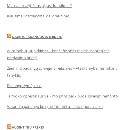
Mitas ar realybė tas pigus draudimas?
Klausimai ir atsakymai dėl draudimo
NAUJOS PADANGOS INTERNETU
Automobilių supirkimas – kodėl žmonės renkasi paprastesnį
pardavimo būdą?
Žieminių padangų žymėjimo reikšmės – Atsakomybė nesilaikant
taisyklių
Padangų žymėjimas
Turbokompresoriaus veikimo principai – būdai išvengti remonto
Vasarinių padangų kokybė internetu – sutaupoma laiko
AUGINTINIU PREKES