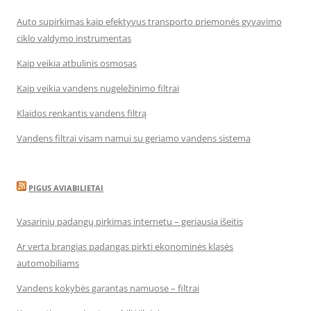
Auto supirkimas kaip efektyvus transporto priemonės gyvavimo
ciklo valdymo instrumentas
Kaip veikia atbulinis osmosas
Kaip veikia vandens nugeležinimo filtrai
Klaidos renkantis vandens filtrą
Vandens filtrai visam namui su geriamo vandens sistema
PIGUS AVIABILIETAI
Vasarinių padangų pirkimas internetu – geriausia išeitis
Ar verta brangias padangas pirkti ekonominės klasės
automobiliams
Vandens kokybės garantas namuose – filtrai