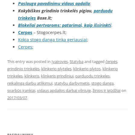
Paslauga pavadinimu vidaus apdaila
;
Kokybiškos grindinio trinkelės pigiau,
parduodu
trinkeles
Boxe.lt;
Blokeliai pertvaroms: patarimai, kaip išsirinkti
.
Cerpes
– Stogocerpes.lt;
Kokia stogo danga tinka geriausiai
;
Cerpes
;
This entry was posted in
Įvairovės
,
Statyba
and tagged
čerpės
,
grindinio trinkelės
,
klinkerio plyteles
,
klinkerio plytos
,
klinkerio
trinkeles
,
klinkeris
,
klinkeris grindiniui
,
parduodu trinkeles
,
reikalinga darbų atlikimui
,
statybų darbymetis
,
stogo danga
,
svarbūs įrankiai
,
vidaus apdailos darbai vilniuje
,
žinios ir įgūdžiai
on
2017/03/07
.
PASIDALINIMUI