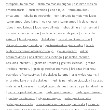
straipsniu talpinimas
|
skalbimo masinu bugnai
|
skalbimo masinu
amortizatoriai
|
duru tarpines
|
cbd aliejus
|
itempiamu lubu
privalumai
|
lubu kaina netrukdo
|
kiek kainuoja itempiamos lubos
|
itempiamos lubos kaina
|
kiek kainuoja itempiamos
|
kiek kainuoja
lubos
|
lubu kainos
|
lubu rusys vilniuje
|
lubos vilniuje
|
siltnamiai
|
turbinu remontas kaune
|
turbinu remontas klaipeda
|
straipsniai
katems
|
laiminga kate
|
cbd aliejus
|
zaislai berniukams nuo
|
dziovykliu atsargines dalys
|
gartraukiu atsargines dalys
|
bosch
buitines technikos atsargines dalys
|
gyvunu prekes
|
vidinis
optimizavimas
|
pasiskolinti nesudėtinga
|
paskolos internetu
|
paskolos internetu
|
greitasis kreditas
|
greitas kreditas
|
greitas
kreditas internetu
|
greitieji kreditai internetu
|
kreditas internetu
|
paskolos refinansavimas
|
draskykles katems
|
draskykles katems
|
pripratinti kate prie draskykles
|
medinis namelis su ciuozykla
|
sausas
maistas ar konservai
|
isvalyti tepalo demes
|
seo straipsniu talpinimas
|
seo straipsniu talpinimas
|
padangos internetu
|
padangos internetu
|
padangos internetu
|
pigios padangos
|
padangos internetu
|
padangos internetu
|
neuzsalantis zieminis langu ploviklis
|
zieminis
langu ploviklis
|
langu plovimo skystis
|
langu ploviklis
|
vasarines