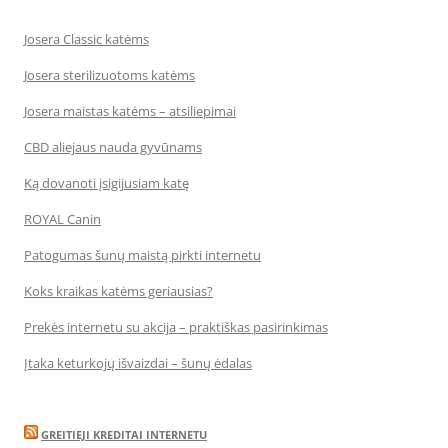
Josera Classic katėms
Josera sterilizuotoms katėms
Josera maistas katėms – atsiliepimai
CBD aliejaus nauda gyvūnams
Ką dovanoti įsigijusiam katę
ROYAL Canin
Patogumas šunų maistą pirkti internetu
Koks kraikas katėms geriausias?
Prekės internetu su akcija – praktiškas pasirinkimas
Įtaka keturkojų išvaizdai – šunų ėdalas
GREITIEJI KREDITAI INTERNETU