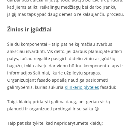
kad jiems atlikti reikalingų medžiagų bei darbo įrankių
įsigijimas taps ypač daug dėmesio reikalaujančiu procesu.
Žinios ir įgūdžiai
Šie du komponentai – taip pat ne ką mažiau svarbūs
anksčiau išvardinti. Vis dėlto, jei darbus planuojate atlikti
patys, tačiau negalite pasigirti dideliu žinių ar įgūdžių
bagažu, tokiu atveju dar vienu būtinu komponentu taps ir
informacijos šaltiniai, kurie užpildytų spragas.
Organizuojant fasado apdailą naudiga pasidomėti
galimybėmis, kurias sukuria
Klinkerio plyteles
fasadui;
Taigi, klaidų pridaryti galima daug, bet geriau viską
planuoti ir organizuoti protingai ir su saiku 😉
Taip pat skaitykite, kad nepridarytumėte klaidų: