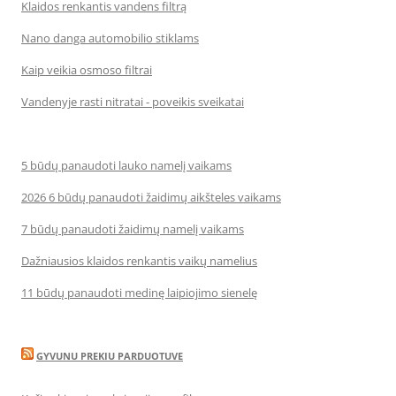
Klaidos renkantis vandens filtrą
Nano danga automobilio stiklams
Kaip veikia osmoso filtrai
Vandenyje rasti nitratai - poveikis sveikatai
5 būdų panaudoti lauko namelį vaikams
2026 6 būdų panaudoti žaidimų aikšteles vaikams
7 būdų panaudoti žaidimų namelį vaikams
Dažniausios klaidos renkantis vaikų namelius
11 būdų panaudoti medinę laipiojimo sienelę
GYVUNU PREKIU PARDUOTUVE