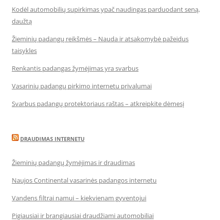
Kodėl automobilių supirkimas ypač naudingas parduodant seną,
daužtą
Žieminių padangų reikšmės – Nauda ir atsakomybė pažeidus
taisykles
Renkantis padangas žymėjimas yra svarbus
Vasarinių padangų pirkimo internetu privalumai
Svarbus padangų protektoriaus raštas – atkreipkite dėmesį
DRAUDIMAS INTERNETU
Žieminių padangų žymėjimas ir draudimas
Naujos Continental vasarinės padangos internetu
Vandens filtrai namui – kiekvienam gyventojui
Pigiausiai ir brangiausiai draudžiami automobiliai