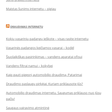
Maistas šunims internetu – pigiau
DRAUDIMAS INTERNETU
Kokių vasarinių padangų ieškote – visas rasite internetu
Vasarinės padangos keičiamos vasarai – kodėl
Šiuolaikiškas pasirinkimas – vandens aparatai ofisui
Vandens filtrai namui – kokybei
Kaip gauti pigesnį automobilio draudimą. Patarimai
Draudimo paslaugų pirkėjai. Kuriam priklausote Jūs?
Automobilio draudimas internetu. Saugumas priklauso nuo Jūsų
pačių!
Saugaus vairavimo atmintinė