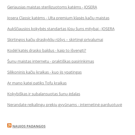
Geriausias maistas sterilizuotoms katėms - JOSERA
Josera Classic katėms - Ulta premium klasės kačių maistas
Aukščiausios kokybės standartas Jūsų šuns mitybai - JOSERA
Skirtingos kačių draskyklių rūšys – skirtingi privalumai
Kodėl katės drasko baldus - kaip to išvengti?
Šunų maistas internetu - praktiškas pasirinkimas
Silikoninis kačių kraikas - kuo jis ypatingas
Ar mano katei patiks Tofu kraikas
Kokybiškas ir subalansuotas šunų ėdalas
Nerandate reikalingų prekių gyvūnams - internetinė parduotuvė
NAUJOS PADANGOS