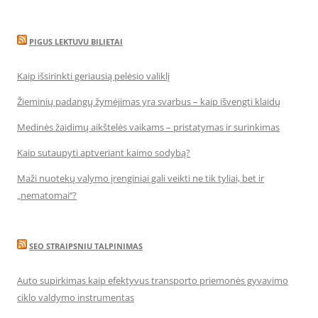
PIGUS LEKTUVU BILIETAI
Kaip išsirinkti geriausią pelėsio valiklį
Žieminių padangų žymėjimas yra svarbus – kaip išvengti klaidų
Medinės žaidimų aikštelės vaikams – pristatymas ir surinkimas
Kaip sutaupyti aptveriant kaimo sodybą?
Maži nuotekų valymo įrenginiai gali veikti ne tik tyliai, bet ir
„nematomai‘‘?
SEO STRAIPSNIU TALPINIMAS
Auto supirkimas kaip efektyvus transporto priemonės gyvavimo
ciklo valdymo instrumentas