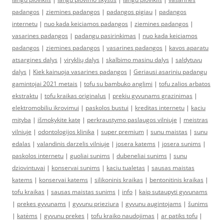
padangos
|
ziemines padangos
|
padangos pigiau
|
padangos
internetu
|
nuo kada keiciamos padangos
|
ziemines padangos
|
vasarines padangos
|
padangu pasirinkimas
|
nuo kada keiciamos
padangos
|
ziemines padangos
|
vasarines padangos
|
kavos aparatu
atsargines dalys
|
viryklių dalys
|
skalbimo masinu dalys
|
saldytuvu
dalys
|
Kiek kainuoja vasarines padangos
|
Geriausi asariniu padangu
gamintojai 2021 metais
|
tofu su bambuko anglimi
|
tofu zalios arbatos
ekstraktu
|
tofu kraikas originalus
|
prekiu gyvunams grazinimas
|
elektromobiliu ikrovimui
|
paskolos bustui
|
kreditas internetu
|
kaciu
mityba
|
išmokykite katę
|
perkraustymo paslaugos vilniuje
|
meistras
vilniuje
|
odontologijos klinika
|
super premium
|
sunu maistas
|
sunu
edalas
|
valandinis darzelis vilniuje
|
josera katems
|
josera sunims
|
paskolos internetu
|
guoliai sunims
|
dubeneliai sunims
|
sunu
dziovintuvai
|
konservai sunims
|
kaciu tualetas
|
sausas maistas
katems
|
konservai katems
|
silikoninis kraikas
|
bentonitinis kraikas
|
tofu kraikas
|
sausas maistas sunims
|
info
|
kaip sutaupyti gyvunams
|
prekes gyvunams
|
gyvunu prieziura
|
gyvunu augintojams
|
šunims
|
katėms
|
gyvunu prekes
|
tofu kraiko naudojimas
|
ar patiks tofu
|