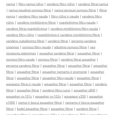
namui
|
filtrų namui rūšys
|
vandens filtrų rūšys
|
vandens filtrai namui
|
namui naudingi osmoso filtrai
|
namui geriausi osmoso filtrai
|
filtrai
namui
|
vandens filtrų nauda
|
filtrų rūšys ir nauda
|
vandens filtrų
rūšys
|
vandens minkštinimo filtrai
|
nugeležinimo filtrų nauda
|
vandens filtrai nugeležinimui
|
vandens minkštinimo filtrų nauda
|
vandens filtrų rūšys
|
nugeležinimo ir vandens monkštinimo filtrai
|
vandens nukalkinimo filtrai
|
vandens filtrai
|
geriamo vandens
sistemos
|
osmoso filtrų nauda
|
atbulinio osmoso filtrai
|
seo
straipsniu talpinimas
|
aquaphor vandens filtrai
|
aquaphor filtrai
|
osmoso filtrų nauda
|
osmoso filtrai
|
vandens filtrai aquaphor
|
geriamo vandens filtrai
|
aquaphor filtrai
|
aquaphor filtrai
|
aquaphor
filtrai
|
aquaphor filtrai
|
aquaphor namams ir pramonei
|
aquaphor
filtrai
|
aquaphor filtrai
|
aquaphor filtrų nauda
|
aquaphor filtrai
|
aquapgor filtrai ir nauda
|
aquaphor filtrai
|
aquaphor filtrai
|
vandens
filtrai
|
aquaphor filtrai
|
vandens filtru rusys
|
aquaphor s800
|
aquaphor ro-101s
|
aquaphor ro-102s
|
aquapgor s550
|
aquaphor
s1000
|
namui ir biurui aquaphor filtrai
|
namams ir biurui aquaphor
filtrai
|
kodel aquaphor filtrai
|
aquaphor filtrai
|
vandens filtrai
|
aquaphor filtrai
|
aquaphor ro-101s
|
aquaphor ro-202s
|
aquaphor ro-