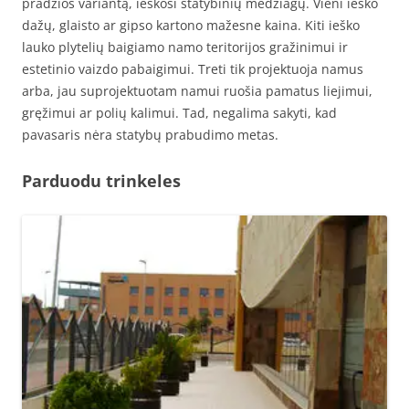
pradžios variantą, ieškosi statybinių medžiagų. Vieni ieško
dažų, glaisto ar gipso kartono mažesne kaina. Kiti ieško
lauko plytelių baigiamo namo teritorijos gražinimui ir
estetinio vaizdo pabaigimui. Treti tik projektuoja namus
arba, jau suprojektuotam namui ruošia pamatus liejimui,
gręžimui ar polių kalimui. Tad, negalima sakyti, kad
pavasaris nėra statybų prabudimo metas.
Parduodu trinkeles