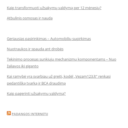
Kaip transformuoti užsakymų valdymą per 12 mėnesių?
Atbulinis osmosas ir nauda
Geriausias pasirinkimas – Automobilių supirkimas
Nuotraukos ir spauda ant drobės
Tekinimo procesas sunkiųjų mechanizmų komponentams – Nuo
žaliavos iki giganto
Kai ramybė yra svarbiau už greitį, kodėl „Vezam123.lt“ renkasi
pedantišką tvarką ir BCA draudimą
Kaip pagerinti užsakymų valdymą?
PADANGOS INTERNETU