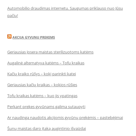
Automobilio draudimas internetu. Saugumas priklauso nuo Jūsų
pačių!
AKCIJA GYVUNU PREKEMS
Geriausias Josera maistas sterilizuotoms katėms
Augalinė alternatyva katėms – Tofu kraikas
Kačių kraiko rūšys – kokį parinkti katei
Geriausias kačių kraikas – kokios rūšies
Tofu kraikas katėms – kuo jis ypatingas
Perkant prekes gyvūnams galima sutaupyti
Ar naudinga naudotis akcijomis gyvūnų prekėmis – pastebėjimai
Šunų maistas daro įtaką augintinio išvaizdai