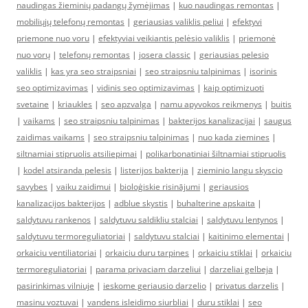
naudingas žieminių padangų žymėjimas
|
kuo naudingas remontas
|
mobiliųjų telefonų remontas
|
geriausias valiklis peliui
|
efektyvi
priemone nuo voru
|
efektyviai veikiantis pelėsio valiklis
|
priemonė
nuo vorų
|
telefonų remontas
|
josera classic
|
geriausias pelesio
valiklis
|
kas yra seo straipsniai
|
seo straipsniu talpinimas
|
isorinis
seo optimizavimas
|
vidinis seo optimizavimas
|
kaip optimizuoti
svetaine
|
kriaukles
|
seo apzvalga
|
namu apyvokos reikmenys
|
buitis
|
vaikams
|
seo straipsniu talpinimas
|
bakterijos kanalizacijai
|
saugus
zaidimas vaikams
|
seo straipsniu talpinimas
|
nuo kada ziemines
|
siltnamiai stipruolis atsiliepimai
|
polikarbonatiniai šiltnamiai stipruolis
|
kodel atsiranda pelesis
|
listerijos bakterija
|
zieminio langu skyscio
savybes
|
vaiku zaidimui
|
bioloģiskie risinājumi
|
geriausios
kanalizacijos bakterijos
|
adblue skystis
|
buhalterine apskaita
|
saldytuvu rankenos
|
saldytuvu saldikliu stalciai
|
saldytuvu lentynos
|
saldytuvu termoreguliatoriai
|
saldytuvu stalciai
|
kaitinimo elementai
|
orkaiciu ventiliatoriai
|
orkaiciu duru tarpines
|
orkaiciu stiklai
|
orkaiciu
termoreguliatoriai
|
parama privaciam darzeliui
|
darzeliai gelbeja
|
pasirinkimas vilniuje
|
ieskome geriausio darzelio
|
privatus darzelis
|
masinu voztuvai
|
vandens isleidimo siurbliai
|
duru stiklai
|
seo