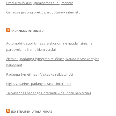
Produktai iš kurių gaminamas šunų maistas
Geriausia gyvūnų prekių parduotuvė – internetu
PADANGOS INTERNETU
Automobilių supirkimas yra ekonominė nauda fiziniams
pardavėjams ir smulkiam verslui
Žieminių padangų žymėjimo reikšmės, Nauda ir Atsakomybė
naudojant
Padangų žymėjimas – Viskas ką reikia žinoti
Pigias vasarines padangas rasite internetu
Tik vasarinės padangos internetu – naudotų nepirkčiau
SEO STRAIPSNIU TALPINIMAS