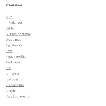
STRAIPSNIAI
Auto
Padangos
Baldai
Buitiniai prietaisai
Draudimas
Signalizacija
Kava
Pigūs skrydžiai
Bankrotas
SEO
Annonser
Įvairovės
Visi skelbimai
Statyba
Veža į oro uostus