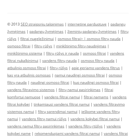
© 2013
SEO straipsniu talpinimas
|
internetine parduotuve
|
padangų
žymėjimas
|
padangų žymėjimas
|
žieminių padangų žymėjimas
|
filtrų
rūšys
|
filtrai nugeležinimui
|
osmoso filtrai> |
osmoso filtrų nauda
|
osmoso filtrai
|
filtrų rūšys
|
minkštinimo filtrų naudojimas
|
minkštinimo sistema
|
filtrų rūšys ir nauda
|
osmoso filtrai
|
vandens
filtrai nukalkinimui
|
vandens filtrų nauda
|
osmoso filtrų nauda
|
atbulinio osmoso filtrai
|
filtrų rūšys
|
apie geriamo vandens filtrus
|
kas yra atbulinis osmosas
|
namui naudingi osmoso filtrai
|
osmoso
filtrų nauda
|
naudingi osmoso filtrai
|
kuo naudingi osmoso filtrai
|
vandens filtravimo sistemos
|
filtrų namui pasirinkimas
|
filtrai
komfortui namuose
|
vandens filtrai namui
|
filtrai namams
|
vandens
filtrai kokybei
|
tinkamiausi vandens filtrai namui
|
vandens filtravimo
sistemos namui
|
filtrų sprendimai namui
|
ieškome vandens filtrų
namui
|
vandens filtrų namui rūšys
|
vandens kokybei filtrai namui
|
vandens namui filtrų pasirinkimas
|
vandens filtrų rtūšys
|
vandens
kokybei name
|
rekomenduojami vandens filtrai namui
|
vandens filtrai