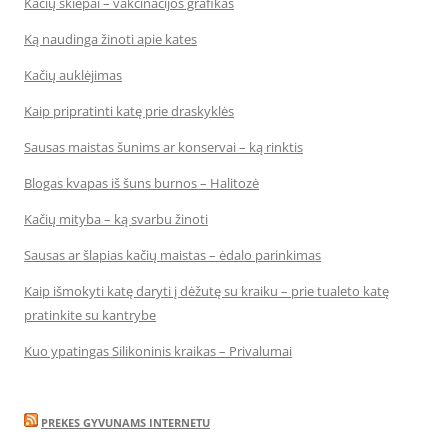
Kačių skiepai – vakcinacijos grafikas
Ką naudinga žinoti apie kates
Kačių auklėjimas
Kaip pripratinti katę prie draskyklės
Sausas maistas šunims ar konservai – ką rinktis
Blogas kvapas iš šuns burnos – Halitozė
Kačių mityba – ką svarbu žinoti
Sausas ar šlapias kačių maistas – ėdalo parinkimas
Kaip išmokyti katę daryti į dėžutę su kraiku – prie tualeto katę
pratinkite su kantrybe
Kuo ypatingas Silikoninis kraikas – Privalumai
PREKES GYVUNAMS INTERNETU