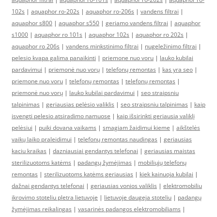
102s
|
aquaphor ro-202s
|
aquaphor ro-206s
|
vandens filtrai
|
aquaphor s800
|
aquaphor s550
|
geriamo vandens filtrai
|
aquaphor
s1000
|
aquaphor ro 101s
|
aquaphor 102s
|
aquaphor ro 202s
|
aquaphor ro 206s
|
vandens minkstinimo filtrai
|
nugeležinimo filtrai
|
pelesio kvapa galima panaikinti
|
priemone nuo voru
|
lauko kubilai
pardavimui
|
priemonė nuo vorų
|
telefonų remontas
|
kas yra seo
|
priemone nuo voru
|
telefonų remontas
|
telefonų remontas
|
priemonė nuo vorų
|
lauko kubilai pardavimui
|
seo straipsniu
talpinimas
|
geriausias pelėsio valiklis
|
seo straipsniu talpinimas
|
kaip
isvengti pelesio atsiradimo namuose
|
kaip išsirinkti geriausią valiklį
pelėsiui
|
puiki dovana vaikams
|
smagiam žaidimui kieme
|
aikštelės
vaikų laiko praleidimui
|
telefonų remontas naudingas
|
geriausias
kaciu kraikas
|
dazniausiai gendantys telefonai
|
geriausias maistas
sterilizuotoms katėms
|
padangų žymėjimas
|
mobiliųjų telefonų
remontas
|
sterilizuotoms katėms geriausias
|
kiek kainuoja kubilai
|
dažnai gendantys telefonai
|
geriausias vonios valiklis
|
elektromobiliu
ikrovimo stoteliu pletra lietuvoje
|
lietuvoje daugeja stoteliu
|
padangų
žymėjimas reikalingas
|
vasarinės padangos elektromobiliams
|