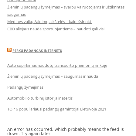
Žieminių padangų žymėjimas – svarbu vairuotojams ir užtikrintas
saugumas
Medinės vaikų žaidimų aikštelės – kaip išsirinkti
CBD aliejaus nauda sportuojantiems – naudoti gali visi
PERKU PADANGAS INTERNETU
Auto supirkimas naudotų transporto priemonių rinkoje
Žieminių padangų žymėjimas – saugumas ir nauda
Padangų žymėjimas
Automobilio turbinų istorija ir ateitis
TOP 6 populiariausi padangų gamintojai Lietuvoje 2021
An error has occurred, which probably means the feed is
down. Try again later.