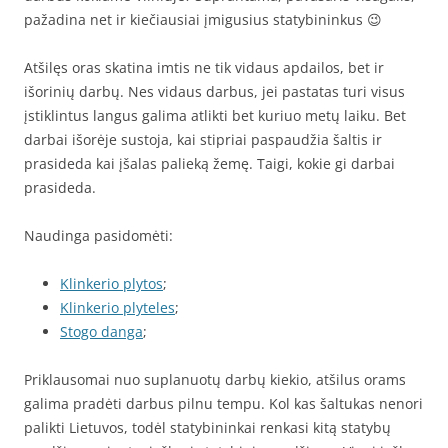
pažadina net ir kiečiausiai įmigusius statybininkus 😉
Atšilęs oras skatina imtis ne tik vidaus apdailos, bet ir
išorinių darbų. Nes vidaus darbus, jei pastatas turi visus
įstiklintus langus galima atlikti bet kuriuo metų laiku. Bet
darbai išorėje sustoja, kai stipriai paspaudžia šaltis ir
prasideda kai įšalas palieką žemę. Taigi, kokie gi darbai
prasideda.
Naudinga pasidomėti:
Klinkerio plytos
;
Klinkerio plyteles
;
Stogo danga
;
Priklausomai nuo suplanuotų darbų kiekio, atšilus orams
galima pradėti darbus pilnu tempu. Kol kas šaltukas nenori
palikti Lietuvos, todėl statybininkai renkasi kitą statybų