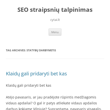
Skip
to
SEO straipsnių talpinimas
content
cytai.lt
Menu
TAG ARCHIVES:
STATYBŲ DARBYMETIS
Klaidų gali pridaryti bet kas
Klaidų gali pridaryti bet kas
Atėjo pavasaris, ar jau pradėjote rūpintis medžiagomis
vidaus apdailai? O gal ir patys atliekate vidaus apdailos
darbus kokiame Vilniuje? Suprantama, pavasaris visagalis,