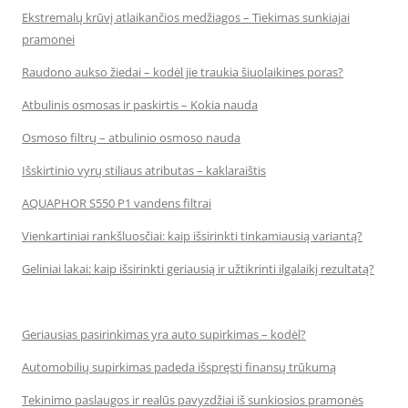
Ekstremalų krūvį atlaikančios medžiagos – Tiekimas sunkiajai
pramonei
Raudono aukso žiedai – kodėl jie traukia šiuolaikines poras?
Atbulinis osmosas ir paskirtis – Kokia nauda
Osmoso filtrų – atbulinio osmoso nauda
Išskirtinio vyrų stiliaus atributas – kaklaraištis
AQUAPHOR S550 P1 vandens filtrai
Vienkartiniai rankšluosčiai: kaip išsirinkti tinkamiausią variantą?
Geliniai lakai: kaip išsirinkti geriausią ir užtikrinti ilgalaikį rezultatą?
Geriausias pasirinkimas yra auto supirkimas – kodėl?
Automobilių supirkimas padeda išspręsti finansų trūkumą
Tekinimo paslaugos ir realūs pavyzdžiai iš sunkiosios pramonės