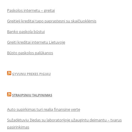
Paskolos internetu – greitai
Greitieji kreditai tapo paprastesni su skaičiuoklėmis
Banko paskola būstui
Greiti kreditai internetu Lietuvoje
Būsto paskolos palūkanos
GYVUNU PREKES PIGIAU
STRAIPSNIU TALPINIMAS
Auto supirkimas turi realią finansinę vertę
Sužadėtuvių žiedas su laboratorijoje užaugintu deimantu – tvarus
pasirinkimas