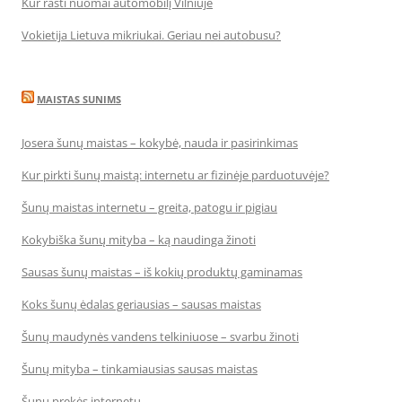
Kur rasti nuomai automobilį Vilniuje
Vokietija Lietuva mikriukai. Geriau nei autobusu?
MAISTAS SUNIMS
Josera šunų maistas – kokybė, nauda ir pasirinkimas
Kur pirkti šunų maistą: internetu ar fizinėje parduotuvėje?
Šunų maistas internetu – greita, patogu ir pigiau
Kokybiška šunų mityba – ką naudinga žinoti
Sausas šunų maistas – iš kokių produktų gaminamas
Koks šunų ėdalas geriausias – sausas maistas
Šunų maudynės vandens telkiniuose – svarbu žinoti
Šunų mityba – tinkamiausias sausas maistas
Šunų prekės internetu