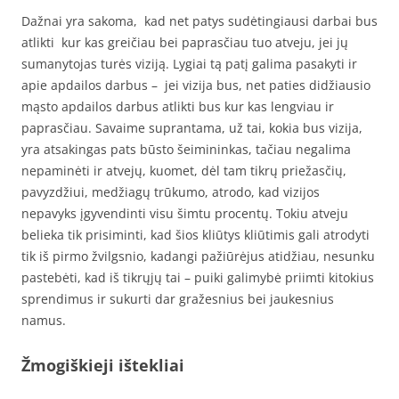
Dažnai yra sakoma, kad net patys sudėtingiausi darbai bus
atlikti kur kas greičiau bei paprasčiau tuo atveju, jei jų
sumanytojas turės viziją. Lygiai tą patį galima pasakyti ir
apie apdailos darbus – jei vizija bus, net paties didžiausio
mąsto apdailos darbus atlikti bus kur kas lengviau ir
paprasčiau. Savaime suprantama, už tai, kokia bus vizija,
yra atsakingas pats būsto šeimininkas, tačiau negalima
nepaminėti ir atvejų, kuomet, dėl tam tikrų priežasčių,
pavyzdžiui, medžiagų trūkumo, atrodo, kad vizijos
nepavyks įgyvendinti visu šimtu procentų. Tokiu atveju
belieka tik prisiminti, kad šios kliūtys kliūtimis gali atrodyti
tik iš pirmo žvilgsnio, kadangi pažiūrėjus atidžiau, nesunku
pastebėti, kad iš tikrųjų tai – puiki galimybė priimti kitokius
sprendimus ir sukurti dar gražesnius bei jaukesnius
namus.
Žmogiškieji ištekliai