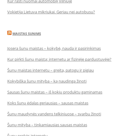
Kur rasti nuomai automobilį Vilniuje
Vokietija Lietuva mikriukai. Geriau nei autobusu?
MAISTAS SUNIMS
Josera šunų maistas – kokybė, nauda ir pasirinkimas
Kur pirkti šunų maistą: internetu ar fizinėje parduotuvėje?
Šunų maistas internetu – greita, patogu ir pigiau
Kokybiška šunų mityba – ką naudinga žinoti
Sausas šunų maistas – iš kokių produktų gaminamas
Koks šunų ėdalas geriausias – sausas maistas
Šunų maudynės vandens telkiniuose – svarbu žinoti
Šunų mityba – tinkamiausias sausas maistas
Šunų prekės internetu