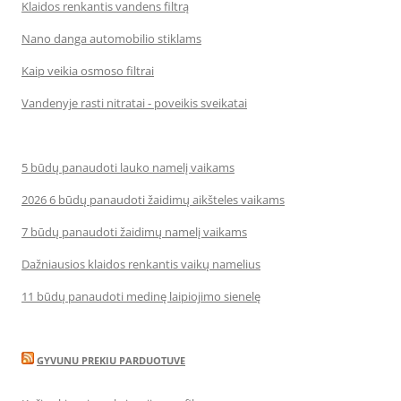
Klaidos renkantis vandens filtrą
Nano danga automobilio stiklams
Kaip veikia osmoso filtrai
Vandenyje rasti nitratai - poveikis sveikatai
5 būdų panaudoti lauko namelį vaikams
2026 6 būdų panaudoti žaidimų aikšteles vaikams
7 būdų panaudoti žaidimų namelį vaikams
Dažniausios klaidos renkantis vaikų namelius
11 būdų panaudoti medinę laipiojimo sienelę
GYVUNU PREKIU PARDUOTUVE