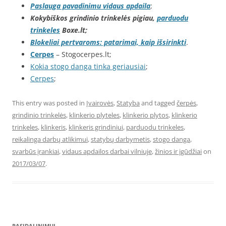
Paslauga pavadinimu vidaus apdaila
;
Kokybiškos grindinio trinkelės pigiau,
parduodu
trinkeles
Boxe.lt;
Blokeliai pertvaroms: patarimai, kaip išsirinkti
.
Cerpes
– Stogocerpes.lt;
Kokia stogo danga tinka geriausiai
;
Cerpes
;
This entry was posted in
Įvairovės
,
Statyba
and tagged
čerpės
,
grindinio trinkelės
,
klinkerio plyteles
,
klinkerio plytos
,
klinkerio
trinkeles
,
klinkeris
,
klinkeris grindiniui
,
parduodu trinkeles
,
reikalinga darbų atlikimui
,
statybų darbymetis
,
stogo danga
,
svarbūs įrankiai
,
vidaus apdailos darbai vilniuje
,
žinios ir įgūdžiai
on
2017/03/07
.
PASIDALINIMUI