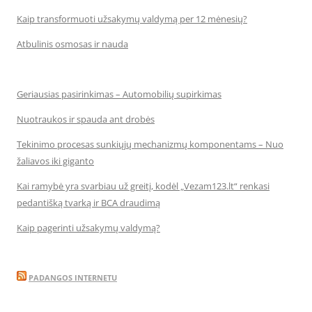
Kaip transformuoti užsakymų valdymą per 12 mėnesių?
Atbulinis osmosas ir nauda
Geriausias pasirinkimas – Automobilių supirkimas
Nuotraukos ir spauda ant drobės
Tekinimo procesas sunkiųjų mechanizmų komponentams – Nuo
žaliavos iki giganto
Kai ramybė yra svarbiau už greitį, kodėl „Vezam123.lt“ renkasi
pedantišką tvarką ir BCA draudimą
Kaip pagerinti užsakymų valdymą?
PADANGOS INTERNETU