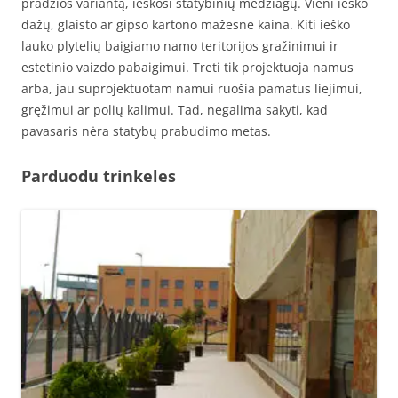
pradžios variantą, ieškosi statybinių medžiagų. Vieni ieško
dažų, glaisto ar gipso kartono mažesne kaina. Kiti ieško
lauko plytelių baigiamo namo teritorijos gražinimui ir
estetinio vaizdo pabaigimui. Treti tik projektuoja namus
arba, jau suprojektuotam namui ruošia pamatus liejimui,
gręžimui ar polių kalimui. Tad, negalima sakyti, kad
pavasaris nėra statybų prabudimo metas.
Parduodu trinkeles