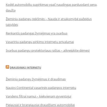
Kodėl automobilių supirkimas ypač naudingas parduodant seną,
daužtą
Žieminių padangų reikšmės – Nauda ir atsakomybė pažeidus
taisykles
Renkantis padangas žymėjimas yra svarbus
Vasarinių padangų pirkimo internetu privalumai
Svarbus padangų protektoriaus raštas – atkreipkite dėmesį
DRAUDIMAS INTERNETU
Žieminių padangų žymėjimas ir draudimas
Naujos Continental vasarinės padangos internetu
Vandens filtrai namui – kiekvienam gyventojui
Pigiausiai ir brangiausiai draudžiami automobiliai