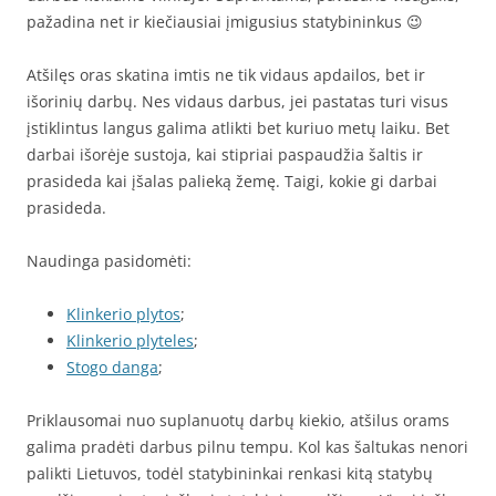
pažadina net ir kiečiausiai įmigusius statybininkus 😉
Atšilęs oras skatina imtis ne tik vidaus apdailos, bet ir
išorinių darbų. Nes vidaus darbus, jei pastatas turi visus
įstiklintus langus galima atlikti bet kuriuo metų laiku. Bet
darbai išorėje sustoja, kai stipriai paspaudžia šaltis ir
prasideda kai įšalas palieką žemę. Taigi, kokie gi darbai
prasideda.
Naudinga pasidomėti:
Klinkerio plytos
;
Klinkerio plyteles
;
Stogo danga
;
Priklausomai nuo suplanuotų darbų kiekio, atšilus orams
galima pradėti darbus pilnu tempu. Kol kas šaltukas nenori
palikti Lietuvos, todėl statybininkai renkasi kitą statybų