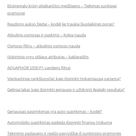
Ekstremalų krūvį atlaikančios medžiagos – Tiekimas sunkiajai
pramonei
Raudono aukso žiedai – kodėl jie traukia šiuolaikines poras?
Atbulinis osmosas ir paskirtis – Kokia nauda
Osmoso filtrų – atbulinio osmoso nauda
Išskirtinio vyrų stiliaus atributas – kaklaraištis
AQUAPHOR S550 P1 vandens filtrai
Vienkartiniai rankšluosčiai: kaip išsirinkti tinkamiausią variantą?
Geliniai lakai: kaip išsirinkti geriausią ir užtikrinti ilgalaikį rezultatą?
Geriausias pasirinkimas yra auto supirkimas – kodėl?
Automobilių supirkimas padeda išspręsti finansų trūkumą
Tekinimo paslaugos ir realūs pavyzdžiai iš sunkiosios pramonės