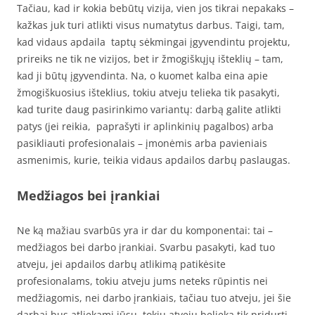
Tačiau, kad ir kokia bebūtų vizija, vien jos tikrai nepakaks –
kažkas juk turi atlikti visus numatytus darbus. Taigi, tam,
kad vidaus apdaila taptų sėkmingai įgyvendintu projektu,
prireiks ne tik ne vizijos, bet ir žmogiškųjų išteklių – tam,
kad ji būtų įgyvendinta. Na, o kuomet kalba eina apie
žmogiškuosius išteklius, tokiu atveju telieka tik pasakyti,
kad turite daug pasirinkimo variantų: darbą galite atlikti
patys (jei reikia, paprašyti ir aplinkinių pagalbos) arba
pasikliauti profesionalais – įmonėmis arba pavieniais
asmenimis, kurie, teikia vidaus apdailos darbų paslaugas.
Medžiagos bei įrankiai
Ne ką mažiau svarbūs yra ir dar du komponentai: tai –
medžiagos bei darbo įrankiai. Svarbu pasakyti, kad tuo
atveju, jei apdailos darbų atlikimą patikėsite
profesionalams, tokiu atveju jums neteks rūpintis nei
medžiagomis, nei darbo įrankiais, tačiau tuo atveju, jei šie
darbai bus atliekami jūsų, tokiu atveju belieka tik pridurti,