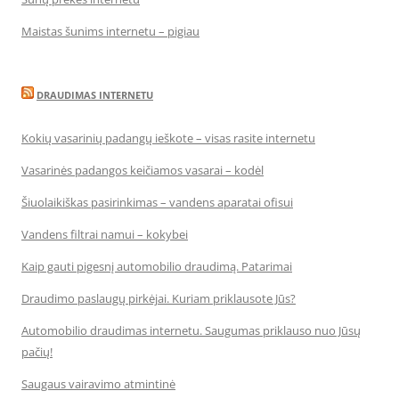
Maistas šunims internetu – pigiau
DRAUDIMAS INTERNETU
Kokių vasarinių padangų ieškote – visas rasite internetu
Vasarinės padangos keičiamos vasarai – kodėl
Šiuolaikiškas pasirinkimas – vandens aparatai ofisui
Vandens filtrai namui – kokybei
Kaip gauti pigesnį automobilio draudimą. Patarimai
Draudimo paslaugų pirkėjai. Kuriam priklausote Jūs?
Automobilio draudimas internetu. Saugumas priklauso nuo Jūsų
pačių!
Saugaus vairavimo atmintinė