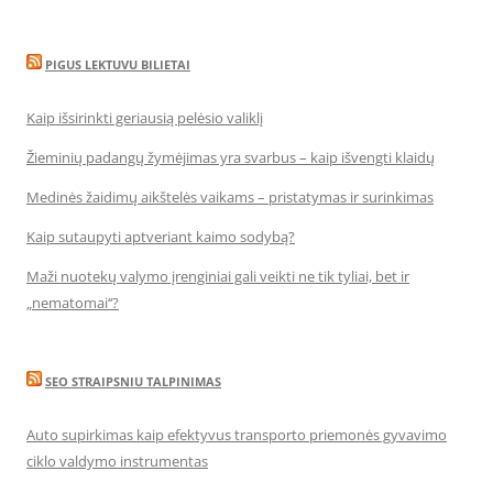
PIGUS LEKTUVU BILIETAI
Kaip išsirinkti geriausią pelėsio valiklį
Žieminių padangų žymėjimas yra svarbus – kaip išvengti klaidų
Medinės žaidimų aikštelės vaikams – pristatymas ir surinkimas
Kaip sutaupyti aptveriant kaimo sodybą?
Maži nuotekų valymo įrenginiai gali veikti ne tik tyliai, bet ir
„nematomai‘‘?
SEO STRAIPSNIU TALPINIMAS
Auto supirkimas kaip efektyvus transporto priemonės gyvavimo
ciklo valdymo instrumentas