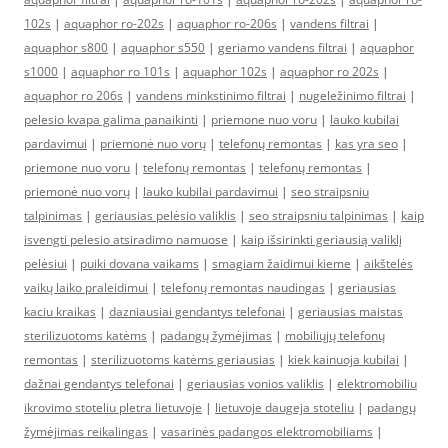
102s
|
aquaphor ro-202s
|
aquaphor ro-206s
|
vandens filtrai
|
aquaphor s800
|
aquaphor s550
|
geriamo vandens filtrai
|
aquaphor
s1000
|
aquaphor ro 101s
|
aquaphor 102s
|
aquaphor ro 202s
|
aquaphor ro 206s
|
vandens minkstinimo filtrai
|
nugeležinimo filtrai
|
pelesio kvapa galima panaikinti
|
priemone nuo voru
|
lauko kubilai
pardavimui
|
priemonė nuo vorų
|
telefonų remontas
|
kas yra seo
|
priemone nuo voru
|
telefonų remontas
|
telefonų remontas
|
priemonė nuo vorų
|
lauko kubilai pardavimui
|
seo straipsniu
talpinimas
|
geriausias pelėsio valiklis
|
seo straipsniu talpinimas
|
kaip
isvengti pelesio atsiradimo namuose
|
kaip išsirinkti geriausią valiklį
pelėsiui
|
puiki dovana vaikams
|
smagiam žaidimui kieme
|
aikštelės
vaikų laiko praleidimui
|
telefonų remontas naudingas
|
geriausias
kaciu kraikas
|
dazniausiai gendantys telefonai
|
geriausias maistas
sterilizuotoms katėms
|
padangų žymėjimas
|
mobiliųjų telefonų
remontas
|
sterilizuotoms katėms geriausias
|
kiek kainuoja kubilai
|
dažnai gendantys telefonai
|
geriausias vonios valiklis
|
elektromobiliu
ikrovimo stoteliu pletra lietuvoje
|
lietuvoje daugeja stoteliu
|
padangų
žymėjimas reikalingas
|
vasarinės padangos elektromobiliams
|