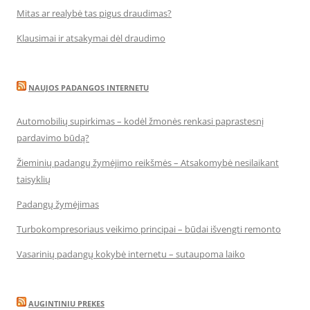
Mitas ar realybė tas pigus draudimas?
Klausimai ir atsakymai dėl draudimo
NAUJOS PADANGOS INTERNETU
Automobilių supirkimas – kodėl žmonės renkasi paprastesnį
pardavimo būdą?
Žieminių padangų žymėjimo reikšmės – Atsakomybė nesilaikant
taisyklių
Padangų žymėjimas
Turbokompresoriaus veikimo principai – būdai išvengti remonto
Vasarinių padangų kokybė internetu – sutaupoma laiko
AUGINTINIU PREKES