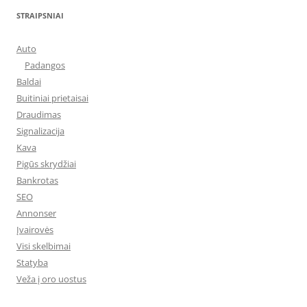
STRAIPSNIAI
Auto
Padangos
Baldai
Buitiniai prietaisai
Draudimas
Signalizacija
Kava
Pigūs skrydžiai
Bankrotas
SEO
Annonser
Įvairovės
Visi skelbimai
Statyba
Veža į oro uostus