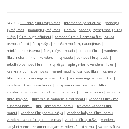
© 2013
SEO straipsniu talpinimas
|
internetine parduotuve
|
padangų
žymėjimas
|
padangų žymėjimas
|
žieminių padangų žymėjimas
|
filtrų
rūšys
|
filtrai nugeležinimui
|
osmoso filtrai> |
osmoso filtrų nauda
|
osmoso filtrai
|
filtrų rūšys
|
minkštinimo filtrų naudojimas
|
minkštinimo sistema
|
filtrų rūšys ir nauda
|
osmoso filtrai
|
vandens
filtrai nukalkinimui
|
vandens filtrų nauda
|
osmoso filtrų nauda
|
atbulinio osmoso filtrai
|
filtrų rūšys
|
apie geriamo vandens filtrus
|
kas yra atbulinis osmosas
|
namui naudingi osmoso filtrai
|
osmoso
filtrų nauda
|
naudingi osmoso filtrai
|
kuo naudingi osmoso filtrai
|
vandens filtravimo sistemos
|
filtrų namui pasirinkimas
|
filtrai
komfortui namuose
|
vandens filtrai namui
|
filtrai namams
|
vandens
filtrai kokybei
|
tinkamiausi vandens filtrai namui
|
vandens filtravimo
sistemos namui
|
filtrų sprendimai namui
|
ieškome vandens filtrų
namui
|
vandens filtrų namui rūšys
|
vandens kokybei filtrai namui
|
vandens namui filtrų pasirinkimas
|
vandens filtrų rtūšys
|
vandens
kokybei name
|
rekomenduojami vandens filtrai namui
|
vandens filtrai