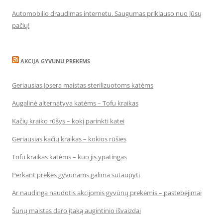
Automobilio draudimas internetu. Saugumas priklauso nuo Jūsų
pačių!
AKCIJA GYVUNU PREKEMS
Geriausias Josera maistas sterilizuotoms katėms
Augalinė alternatyva katėms – Tofu kraikas
Kačių kraiko rūšys – kokį parinkti katei
Geriausias kačių kraikas – kokios rūšies
Tofu kraikas katėms – kuo jis ypatingas
Perkant prekes gyvūnams galima sutaupyti
Ar naudinga naudotis akcijomis gyvūnų prekėmis – pastebėjimai
Šunų maistas daro įtaką augintinio išvaizdai