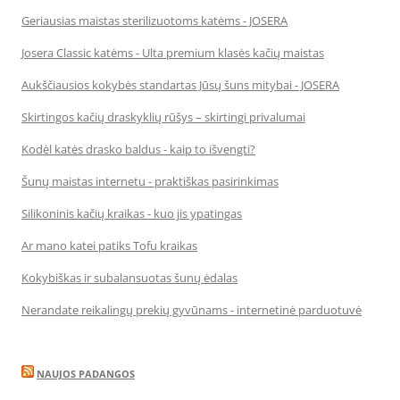
Geriausias maistas sterilizuotoms katėms - JOSERA
Josera Classic katėms - Ulta premium klasės kačių maistas
Aukščiausios kokybės standartas Jūsų šuns mitybai - JOSERA
Skirtingos kačių draskyklių rūšys – skirtingi privalumai
Kodėl katės drasko baldus - kaip to išvengti?
Šunų maistas internetu - praktiškas pasirinkimas
Silikoninis kačių kraikas - kuo jis ypatingas
Ar mano katei patiks Tofu kraikas
Kokybiškas ir subalansuotas šunų ėdalas
Nerandate reikalingų prekių gyvūnams - internetinė parduotuvė
NAUJOS PADANGOS