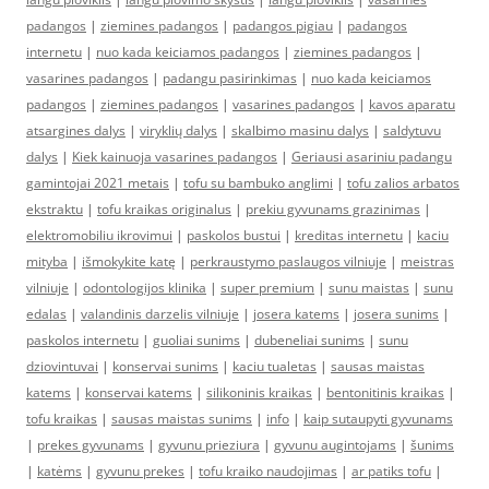
padangos
|
ziemines padangos
|
padangos pigiau
|
padangos
internetu
|
nuo kada keiciamos padangos
|
ziemines padangos
|
vasarines padangos
|
padangu pasirinkimas
|
nuo kada keiciamos
padangos
|
ziemines padangos
|
vasarines padangos
|
kavos aparatu
atsargines dalys
|
viryklių dalys
|
skalbimo masinu dalys
|
saldytuvu
dalys
|
Kiek kainuoja vasarines padangos
|
Geriausi asariniu padangu
gamintojai 2021 metais
|
tofu su bambuko anglimi
|
tofu zalios arbatos
ekstraktu
|
tofu kraikas originalus
|
prekiu gyvunams grazinimas
|
elektromobiliu ikrovimui
|
paskolos bustui
|
kreditas internetu
|
kaciu
mityba
|
išmokykite katę
|
perkraustymo paslaugos vilniuje
|
meistras
vilniuje
|
odontologijos klinika
|
super premium
|
sunu maistas
|
sunu
edalas
|
valandinis darzelis vilniuje
|
josera katems
|
josera sunims
|
paskolos internetu
|
guoliai sunims
|
dubeneliai sunims
|
sunu
dziovintuvai
|
konservai sunims
|
kaciu tualetas
|
sausas maistas
katems
|
konservai katems
|
silikoninis kraikas
|
bentonitinis kraikas
|
tofu kraikas
|
sausas maistas sunims
|
info
|
kaip sutaupyti gyvunams
|
prekes gyvunams
|
gyvunu prieziura
|
gyvunu augintojams
|
šunims
|
katėms
|
gyvunu prekes
|
tofu kraiko naudojimas
|
ar patiks tofu
|