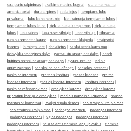
straipsniu talpinimas
|
skalbimo masinu bugnai
|
skalbimo masinu
amortizatoriai
|
duru tarpines
|
cbd aliejus
|
itempiamu lubu
privalumai
|
lubu kaina netrukdo
|
kiek kainuoja itempiamos lubos
|
itempiamos lubos kaina
|
kiek kainuoja itempiamos
|
kiek kainuoja
lubos
|
lubu kainos
|
lubu rusys vilniuje
|
lubos vilniuje
|
siltnamiai
|
turbinu remontas kaune
|
turbinu remontas klaipeda
|
straipsniai
katems
|
laiminga kate
|
cbd aliejus
|
zaislai berniukams nuo
|
dziovykliu atsargines dalys
|
gartraukiu atsargines dalys
|
bosch
buitines technikos atsargines dalys
|
gyvunu prekes
|
vidinis
optimizavimas
|
pasiskolinti nesudėtinga
|
paskolos internetu
|
paskolos internetu
|
greitasis kreditas
|
greitas kreditas
|
greitas
kreditas internetu
|
greitieji kreditai internetu
|
kreditas internetu
|
paskolos refinansavimas
|
draskykles katems
|
draskykles katems
|
pripratinti kate prie draskykles
|
medinis namelis su ciuozykla
|
sausas
maistas ar konservai
|
isvalyti tepalo demes
|
seo straipsniu talpinimas
|
seo straipsniu talpinimas
|
padangos internetu
|
padangos internetu
|
padangos internetu
|
pigios padangos
|
padangos internetu
|
padangos internetu
|
neuzsalantis zieminis langu ploviklis
|
zieminis
langu ploviklis
|
langu plovimo skystis
|
langu ploviklis
|
vasarines