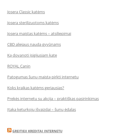
Josera Classic katėms
Josera sterilizuotoms katėms
Josera maistas katėms – atsiliepimai
CBD aliejaus nauda gyvūnams
Ką dovanoti įsigijusiam katę
ROYAL Canin
Patogumas šunų maistą pirkti internetu
Koks kraikas katėms geriausias?
Prekės internetu su akcija – praktiškas pasirinkimas
Įtaka keturkojų išvaizdai – šunų ėdalas
GREITIEJI KREDITAI INTERNETU