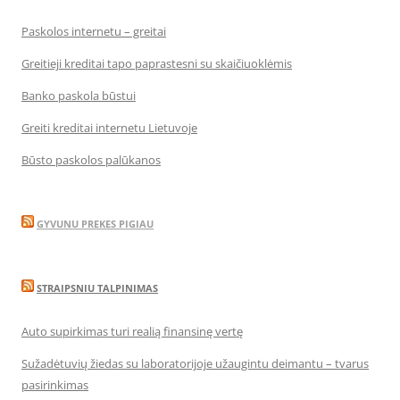
Paskolos internetu – greitai
Greitieji kreditai tapo paprastesni su skaičiuoklėmis
Banko paskola būstui
Greiti kreditai internetu Lietuvoje
Būsto paskolos palūkanos
GYVUNU PREKES PIGIAU
STRAIPSNIU TALPINIMAS
Auto supirkimas turi realią finansinę vertę
Sužadėtuvių žiedas su laboratorijoje užaugintu deimantu – tvarus
pasirinkimas