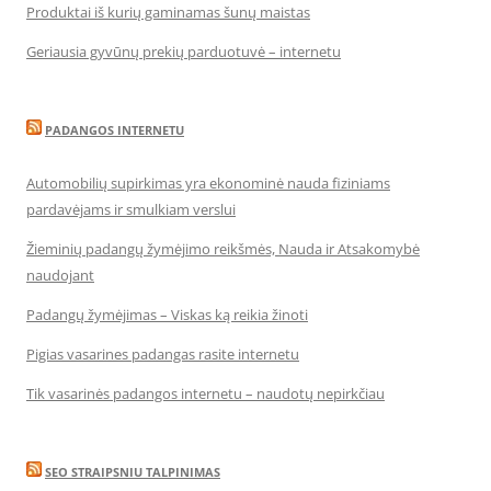
Produktai iš kurių gaminamas šunų maistas
Geriausia gyvūnų prekių parduotuvė – internetu
PADANGOS INTERNETU
Automobilių supirkimas yra ekonominė nauda fiziniams
pardavėjams ir smulkiam verslui
Žieminių padangų žymėjimo reikšmės, Nauda ir Atsakomybė
naudojant
Padangų žymėjimas – Viskas ką reikia žinoti
Pigias vasarines padangas rasite internetu
Tik vasarinės padangos internetu – naudotų nepirkčiau
SEO STRAIPSNIU TALPINIMAS