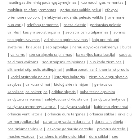
naudingas žieminių padangų žymėjimas
|
kuo naudingas remontas
|
mobiliųjų telefonų remontas
|
geriausias valiklis peliui
|
efektyvi
priemone nuo voru
|
efektyviai veikiantis pelėsio valiklis
|
priemonė
nuo vorų
|
telefonų remontas
|
josera classic
|
geriausias pelesio
valiklis
|
kas yra seo straipsniai
|
seo straipsniu talpinimas
|
isorinis
seo optimizavimas
|
vidinis seo optimizavimas
|
kaip optimizuoti
svetaine
|
kriaukles
|
seo apzvalga
|
namu apyvokos reikmenys
|
buitis
|
vaikams
|
seo straipsniu talpinimas
|
bakterijos kanalizacijai
|
saugus
zaidimas vaikams
|
seo straipsniu talpinimas
|
nuo kada ziemines
|
siltnamiai stipruolis atsiliepimai
|
polikarbonatiniai šiltnamiai stipruolis
|
kodel atsiranda pelesis
|
listerijos bakterija
|
zieminio langu skyscio
savybes
|
vaiku zaidimui
|
bioloģiskie risinājumi
|
geriausios
kanalizacijos bakterijos
|
adblue skystis
|
buhalterine apskaita
|
saldytuvu rankenos
|
saldytuvu saldikliu stalciai
|
saldytuvu lentynos
|
saldytuvu termoreguliatoriai
|
saldytuvu stalciai
|
kaitinimo elementai
|
orkaiciu ventiliatoriai
|
orkaiciu duru tarpines
|
orkaiciu stiklai
|
orkaiciu
termoreguliatoriai
|
parama privaciam darzeliui
|
darzeliai gelbeja
|
pasirinkimas vilniuje
|
ieskome geriausio darzelio
|
privatus darzelis
|
masinu voztuvai
|
vandens isleidimo siurbliai
|
duru stiklai
|
seo