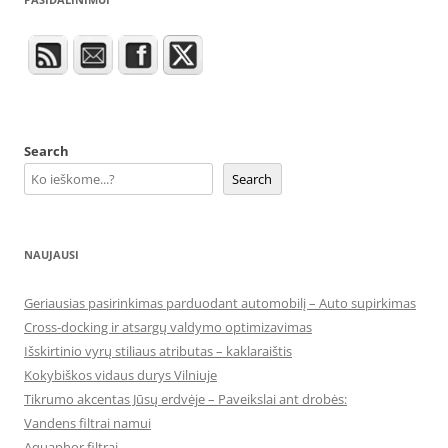
Search
Search
NAUJAUSI
Geriausias pasirinkimas parduodant automobilį – Auto supirkimas
Cross-docking ir atsargų valdymo optimizavimas
Išskirtinio vyrų stiliaus atributas – kaklaraištis
Kokybiškos vidaus durys Vilniuje
Tikrumo akcentas Jūsų erdvėje – Paveikslai ant drobės:
Vandens filtrai namui
Aquaphor filtrai