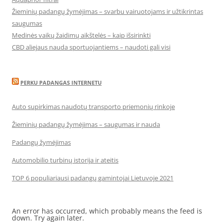
Žieminių padangų žymėjimas – svarbu vairuotojams ir užtikrintas
saugumas
Medinės vaikų žaidimų aikštelės – kaip išsirinkti
CBD aliejaus nauda sportuojantiems – naudoti gali visi
PERKU PADANGAS INTERNETU
Auto supirkimas naudotų transporto priemonių rinkoje
Žieminių padangų žymėjimas – saugumas ir nauda
Padangų žymėjimas
Automobilio turbinų istorija ir ateitis
TOP 6 populiariausi padangų gamintojai Lietuvoje 2021
An error has occurred, which probably means the feed is
down. Try again later.