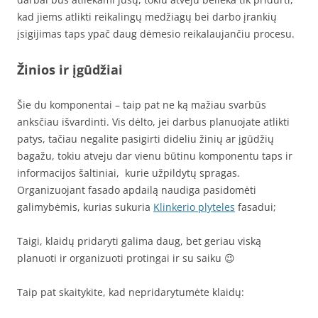
kad jiems atlikti reikalingų medžiagų bei darbo įrankių
įsigijimas taps ypač daug dėmesio reikalaujančiu procesu.
Žinios ir įgūdžiai
Šie du komponentai – taip pat ne ką mažiau svarbūs
anksčiau išvardinti. Vis dėlto, jei darbus planuojate atlikti
patys, tačiau negalite pasigirti dideliu žinių ar įgūdžių
bagažu, tokiu atveju dar vienu būtinu komponentu taps ir
informacijos šaltiniai, kurie užpildytų spragas.
Organizuojant fasado apdailą naudiga pasidomėti
galimybėmis, kurias sukuria
Klinkerio plyteles
fasadui;
Taigi, klaidų pridaryti galima daug, bet geriau viską
planuoti ir organizuoti protingai ir su saiku 😉
Taip pat skaitykite, kad nepridarytumėte klaidų: