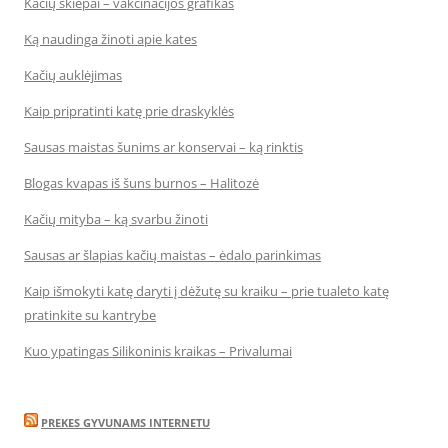
Kačių skiepai – vakcinacijos grafikas
Ką naudinga žinoti apie kates
Kačių auklėjimas
Kaip pripratinti katę prie draskyklės
Sausas maistas šunims ar konservai – ką rinktis
Blogas kvapas iš šuns burnos – Halitozė
Kačių mityba – ką svarbu žinoti
Sausas ar šlapias kačių maistas – ėdalo parinkimas
Kaip išmokyti katę daryti į dėžutę su kraiku – prie tualeto katę
pratinkite su kantrybe
Kuo ypatingas Silikoninis kraikas – Privalumai
PREKES GYVUNAMS INTERNETU