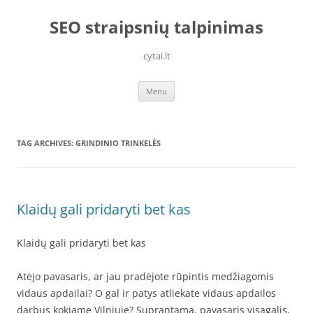
Skip
to
SEO straipsnių talpinimas
content
cytai.lt
Menu
TAG ARCHIVES:
GRINDINIO TRINKELĖS
Klaidų gali pridaryti bet kas
Klaidų gali pridaryti bet kas
Atėjo pavasaris, ar jau pradėjote rūpintis medžiagomis
vidaus apdailai? O gal ir patys atliekate vidaus apdailos
darbus kokiame Vilniuje? Suprantama, pavasaris visagalis,