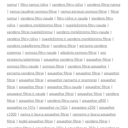
namui
|
filtrų namui rūšys
|
vandens filtrų rūšys
|
vandens filtrai namui
|
namui naudingi osmoso filtrai
|
namui geriausi osmoso filtrai
|
filtrai
namui
|
vandens filtrų nauda
|
filtrų rūšys ir nauda
|
vandens filtrų
rūšys
|
vandens minkštinimo filtrai
|
nugeležinimo filtrų nauda
|
vandens filtrai nugeležinimui
|
vandens minkštinimo filtrų nauda
|
vandens filtrų rūšys
|
nugeležinimo ir vandens monkštinimo filtrai
|
vandens nukalkinimo filtrai
|
vandens filtrai
|
geriamo vandens
sistemos
|
osmoso filtrų nauda
|
atbulinio osmoso filtrai
|
seo
straipsniu talpinimas
|
aquaphor vandens filtrai
|
aquaphor filtrai
|
osmoso filtrų nauda
|
osmoso filtrai
|
vandens filtrai aquaphor
|
geriamo vandens filtrai
|
aquaphor filtrai
|
aquaphor filtrai
|
aquaphor
filtrai
|
aquaphor filtrai
|
aquaphor namams ir pramonei
|
aquaphor
filtrai
|
aquaphor filtrai
|
aquaphor filtrų nauda
|
aquaphor filtrai
|
aquapgor filtrai ir nauda
|
aquaphor filtrai
|
aquaphor filtrai
|
vandens
filtrai
|
aquaphor filtrai
|
vandens filtru rusys
|
aquaphor s800
|
aquaphor ro-101s
|
aquaphor ro-102s
|
aquapgor s550
|
aquaphor
s1000
|
namui ir biurui aquaphor filtrai
|
namams ir biurui aquaphor
filtrai
|
kodel aquaphor filtrai
|
aquaphor filtrai
|
vandens filtrai
|
aquaphor filtrai
|
aquaphor ro-101s
|
aquaphor ro-202s
|
aquaphor ro-