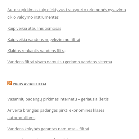
Auto supirkimas kaip efektyvus transporto priemonės gyvavimo
ciklo valdymo instrumentas
Kaip veikia atbulinis osmosas
Kaip veikia vandens nugeležinimo filtrai
Klaidos renkantis vandens filtrą
Vandens filtrai visam namui su geriamo vandens sistema
PIGUS AVIABILIETAI
Vasarinių padangų pirkimas internetu – geriausia išeitis
Ar verta brangias padangas pirkti ekonominės klasės
automobiliams
Vandens kokybės garantas namuose – filtrai