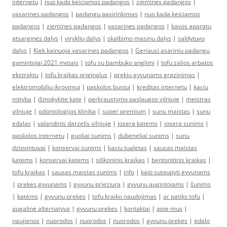
internetu
|
nuo kada keiciamos padangos
|
ziemines padangos
|
vasarines padangos
|
padangu pasirinkimas
|
nuo kada keiciamos
padangos
|
ziemines padangos
|
vasarines padangos
|
kavos aparatu
atsargines dalys
|
viryklių dalys
|
skalbimo masinu dalys
|
saldytuvu
dalys
|
Kiek kainuoja vasarines padangos
|
Geriausi asariniu padangu
gamintojai 2021 metais
|
tofu su bambuko anglimi
|
tofu zalios arbatos
ekstraktu
|
tofu kraikas originalus
|
prekiu gyvunams grazinimas
|
elektromobiliu ikrovimui
|
paskolos bustui
|
kreditas internetu
|
kaciu
mityba
|
išmokykite katę
|
perkraustymo paslaugos vilniuje
|
meistras
vilniuje
|
odontologijos klinika
|
super premium
|
sunu maistas
|
sunu
edalas
|
valandinis darzelis vilniuje
|
josera katems
|
josera sunims
|
paskolos internetu
|
guoliai sunims
|
dubeneliai sunims
|
sunu
dziovintuvai
|
konservai sunims
|
kaciu tualetas
|
sausas maistas
katems
|
konservai katems
|
silikoninis kraikas
|
bentonitinis kraikas
|
tofu kraikas
|
sausas maistas sunims
|
info
|
kaip sutaupyti gyvunams
|
prekes gyvunams
|
gyvunu prieziura
|
gyvunu augintojams
|
šunims
|
katėms
|
gyvunu prekes
|
tofu kraiko naudojimas
|
ar patiks tofu
|
augalinė alternatyva
|
gyvunu prekes
|
kontaktai
|
apie mus
|
naujienos
|
nuorodos
|
nuorodos
|
nuorodos
|
gyvunu prekes
|
edalo