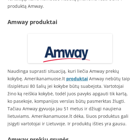
produktą Amway.
Amway produktai
Naudinga suprasti situaciją, kuri liečia Amway prekių
kokybę. Amerikanamuose.lt
produktai
Amway nebūtų taip
išsiplėtusi 80 šalių jei kokybe būtų suabejota. Vartotojai
žino ką reiškia kokybė, todėl juos pavyks apgauti tik kartą,
ko pasekoje, kompanijos verslas būtų pasmerktas žlugti.
Tačiau Amway gyvuoja jau 51 metus ir džiugi naujiena
lietuviams. Amerikanamuose.lt dėka, šiuos produktus gali
įsigyti vartotojai ir Lietuvoje. Ir produktų išties yra gausu.
Amway prekių grupės