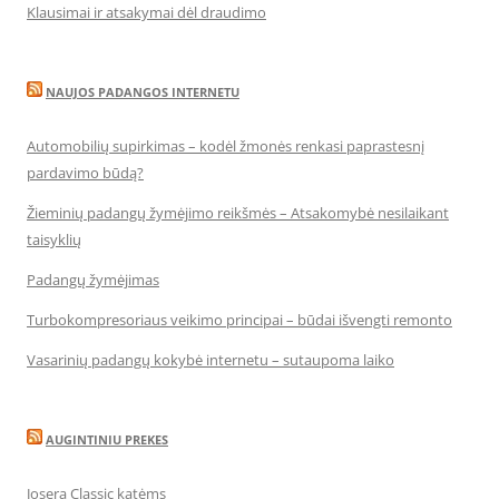
Klausimai ir atsakymai dėl draudimo
NAUJOS PADANGOS INTERNETU
Automobilių supirkimas – kodėl žmonės renkasi paprastesnį
pardavimo būdą?
Žieminių padangų žymėjimo reikšmės – Atsakomybė nesilaikant
taisyklių
Padangų žymėjimas
Turbokompresoriaus veikimo principai – būdai išvengti remonto
Vasarinių padangų kokybė internetu – sutaupoma laiko
AUGINTINIU PREKES
Josera Classic katėms