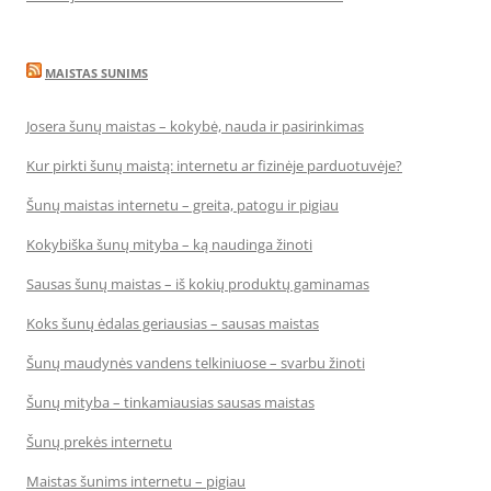
MAISTAS SUNIMS
Josera šunų maistas – kokybė, nauda ir pasirinkimas
Kur pirkti šunų maistą: internetu ar fizinėje parduotuvėje?
Šunų maistas internetu – greita, patogu ir pigiau
Kokybiška šunų mityba – ką naudinga žinoti
Sausas šunų maistas – iš kokių produktų gaminamas
Koks šunų ėdalas geriausias – sausas maistas
Šunų maudynės vandens telkiniuose – svarbu žinoti
Šunų mityba – tinkamiausias sausas maistas
Šunų prekės internetu
Maistas šunims internetu – pigiau