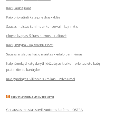
Kačių auklėjimas
Kaip pripratinti katę prie draskyklės
Sausas maistas šunims ar konservai – ką rinktis
Blogas kvapas iš šuns burnos – Halitozė
Kačių mityba – ką svarbu žinoti
Sausas ar šlapias kačių maistas – ėdalo parinkimas
Kaip išmokyti katę daryti į dėžutę su kraiku – prie tualeto katę
pratinkite su kantrybe
Kuo ypatingas Silikoninis kraikas – Privalumai
PREKES GYVUNAMS INTERNETU
Geriausias maistas sterilizuotoms katėms - JOSERA