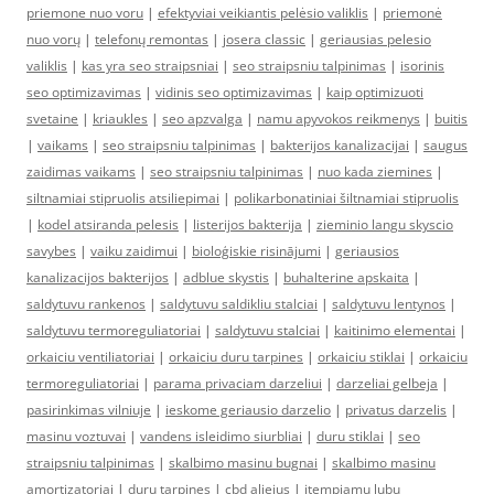
priemone nuo voru
|
efektyviai veikiantis pelėsio valiklis
|
priemonė
nuo vorų
|
telefonų remontas
|
josera classic
|
geriausias pelesio
valiklis
|
kas yra seo straipsniai
|
seo straipsniu talpinimas
|
isorinis
seo optimizavimas
|
vidinis seo optimizavimas
|
kaip optimizuoti
svetaine
|
kriaukles
|
seo apzvalga
|
namu apyvokos reikmenys
|
buitis
|
vaikams
|
seo straipsniu talpinimas
|
bakterijos kanalizacijai
|
saugus
zaidimas vaikams
|
seo straipsniu talpinimas
|
nuo kada ziemines
|
siltnamiai stipruolis atsiliepimai
|
polikarbonatiniai šiltnamiai stipruolis
|
kodel atsiranda pelesis
|
listerijos bakterija
|
zieminio langu skyscio
savybes
|
vaiku zaidimui
|
bioloģiskie risinājumi
|
geriausios
kanalizacijos bakterijos
|
adblue skystis
|
buhalterine apskaita
|
saldytuvu rankenos
|
saldytuvu saldikliu stalciai
|
saldytuvu lentynos
|
saldytuvu termoreguliatoriai
|
saldytuvu stalciai
|
kaitinimo elementai
|
orkaiciu ventiliatoriai
|
orkaiciu duru tarpines
|
orkaiciu stiklai
|
orkaiciu
termoreguliatoriai
|
parama privaciam darzeliui
|
darzeliai gelbeja
|
pasirinkimas vilniuje
|
ieskome geriausio darzelio
|
privatus darzelis
|
masinu voztuvai
|
vandens isleidimo siurbliai
|
duru stiklai
|
seo
straipsniu talpinimas
|
skalbimo masinu bugnai
|
skalbimo masinu
amortizatoriai
|
duru tarpines
|
cbd aliejus
|
itempiamu lubu