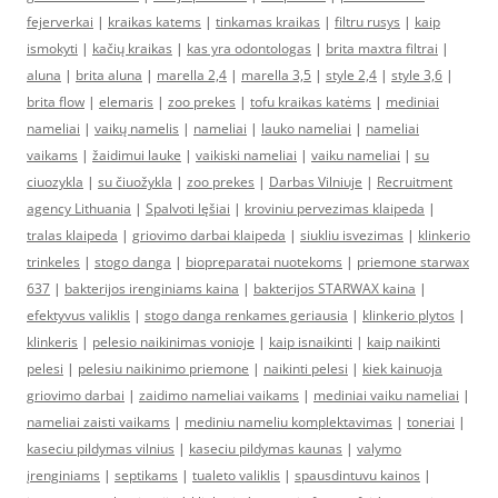
fejerverkai
|
kraikas katems
|
tinkamas kraikas
|
filtru rusys
|
kaip
ismokyti
|
kačių kraikas
|
kas yra odontologas
|
brita maxtra filtrai
|
aluna
|
brita aluna
|
marella 2,4
|
marella 3,5
|
style 2,4
|
style 3,6
|
brita flow
|
elemaris
|
zoo prekes
|
tofu kraikas katėms
|
mediniai
nameliai
|
vaikų namelis
|
nameliai
|
lauko nameliai
|
nameliai
vaikams
|
žaidimui lauke
|
vaikiski nameliai
|
vaiku nameliai
|
su
ciuozykla
|
su čiuožykla
|
zoo prekes
|
Darbas Vilniuje
|
Recruitment
agency Lithuania
|
Spalvoti lęšiai
|
kroviniu pervezimas klaipeda
|
tralas klaipeda
|
griovimo darbai klaipeda
|
siukliu isvezimas
|
klinkerio
trinkeles
|
stogo danga
|
biopreparatai nuotekoms
|
priemone starwax
637
|
bakterijos irenginiams kaina
|
bakterijos STARWAX kaina
|
efektyvus valiklis
|
stogo danga renkames geriausia
|
klinkerio plytos
|
klinkeris
|
pelesio naikinimas vonioje
|
kaip isnaikinti
|
kaip naikinti
pelesi
|
pelesiu naikinimo priemone
|
naikinti pelesi
|
kiek kainuoja
griovimo darbai
|
zaidimo nameliai vaikams
|
mediniai vaiku nameliai
|
nameliai zaisti vaikams
|
mediniu nameliu komplektavimas
|
toneriai
|
kaseciu pildymas vilnius
|
kaseciu pildymas kaunas
|
valymo
įrenginiams
|
septikams
|
tualeto valiklis
|
spausdintuvu kainos
|