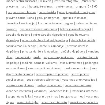
imones restrukturizacija
|
klinkeris
|
vestuviu fotografai
|
muro sienu
griovimas
|
seo
|
bateriju ikrovimas
|
patikimumas
|
orapute JDK S 60
|
oraputes membranos
|
indu ploviklis
|
pavojingu atlieku tvarkymas
|
griovimo darbai kaina
|
geliu pristatymas
|
apatinis trikotazas
|
bakterijos kanalizacijai
|
kosmetika internetu pigiau
|
valentino dienos
dovanos
|
apatinis trikotazas moterims
|
bakterijoskanalizacijai.lt
|
darzelis klaipedoje
|
vaiku darzelis klaipedoje
|
pagalba tėvams
klaipėdoje
|
privatus darželis klaipėdoje gelbėja
|
darželis klaipėdoje
|
pasirinkimas klaipėdoje
|
darželis klaipėdoje
|
privatus darželis
klaipėdoje
|
privatus darželis klaipėdoje
|
darželis klaipėdoje
|
vandens
filtrai
|
nuo pelesio
|
aukle
|
valymo irenginiai kaina
|
privatus darzelis
klaipedoje
|
mediniai nameliai vaikams
|
atlieku isvezimas
|
padangos
automobiliams
|
seo straipsniu talpinimas
|
parduotuve sunims
|
seo
straipsniu talpinimas
|
seo straipsniu talpinimas
|
seo talpinimo
populiarumas
|
seo straipsniu talpinimas
|
vasarines ar universalios
|
rasymas ir talpinimas
|
padangos internetu
|
vasarines internetu
|
vasarines internetu
|
vasarines
|
vasarines laiku
|
vasarines internetu
|
taupantiems laika
|
vasariniu pirkimas
|
naujos vasarines
|
vasarines
pigiau
|
vasariniu kokybe
|
vasarines internetu
|
vasarines populiarios