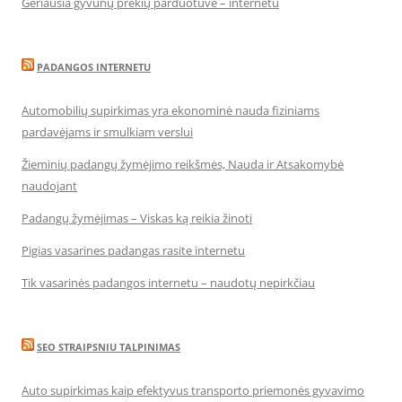
Geriausia gyvūnų prekių parduotuvė – internetu
PADANGOS INTERNETU
Automobilių supirkimas yra ekonominė nauda fiziniams
pardavėjams ir smulkiam verslui
Žieminių padangų žymėjimo reikšmės, Nauda ir Atsakomybė
naudojant
Padangų žymėjimas – Viskas ką reikia žinoti
Pigias vasarines padangas rasite internetu
Tik vasarinės padangos internetu – naudotų nepirkčiau
SEO STRAIPSNIU TALPINIMAS
Auto supirkimas kaip efektyvus transporto priemonės gyvavimo