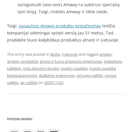
sureguliuoti savo svorį Amway ra sukūrusi specialią
tam liniją. Taigi, rinkitės Amway ir likite sveiki.
Taigi,
pasaulinis Amway produktų pripažinimas
leidžia
kompanijai sėkmingai vystyti verslą jau 51 metus. Tad,
pradėkite šiuos kokybiškus produktus atrasti ir Lietuvoje.
This entry was posted in
Buitis
,
Įvairovės
and tagged
amway
,
amway produktai
,
grozio ir kuno prieziutos priemones
,
indaploviu
tabletes
,
indu plovimo skystis
,
maisto papildai
,
maisto papildai
besilaukiancioms
,
skalbimo priemones
,
virtuves valiklis
,
vonios
valiklis
,
wc valiklis
on
2020/11/02
.
PASIDALINIMUI