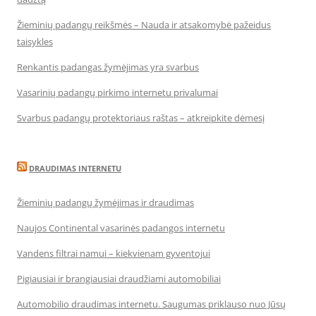
Žieminių padangų reikšmės – Nauda ir atsakomybė pažeidus
taisykles
Renkantis padangas žymėjimas yra svarbus
Vasarinių padangų pirkimo internetu privalumai
Svarbus padangų protektoriaus raštas – atkreipkite dėmesį
DRAUDIMAS INTERNETU
Žieminių padangų žymėjimas ir draudimas
Naujos Continental vasarinės padangos internetu
Vandens filtrai namui – kiekvienam gyventojui
Pigiausiai ir brangiausiai draudžiami automobiliai
Automobilio draudimas internetu. Saugumas priklauso nuo Jūsų