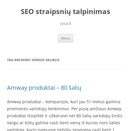
Skip
to
SEO straipsnių talpinimas
content
cytai.lt
Menu
TAG ARCHIVES:
VONIOS VALIKLIS
Amway produktai – 80 šalių
Amway produktai – kompanijos, kuri jau 51 metus gamina
priemones vartotojų tenkinimui. Per pusę amžiaus Amway
produktai išsiplėtė ir užkariavo net 80 šalių vartotojų širdis.
Vargu ar būtų galima rasti bent vieną iš kurios nors šalies
vartotoją, kurio namuose nebūtų įmanoma rasti bent 1