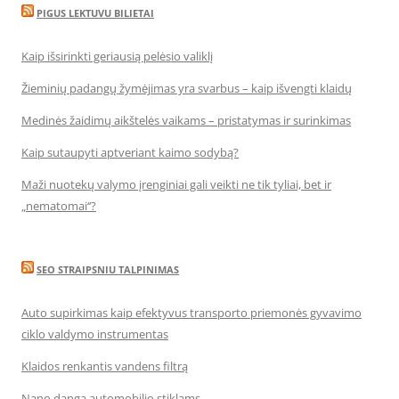
PIGUS LEKTUVU BILIETAI
Kaip išsirinkti geriausią pelėsio valiklį
Žieminių padangų žymėjimas yra svarbus – kaip išvengti klaidų
Medinės žaidimų aikštelės vaikams – pristatymas ir surinkimas
Kaip sutaupyti aptveriant kaimo sodybą?
Maži nuotekų valymo įrenginiai gali veikti ne tik tyliai, bet ir
„nematomai‘‘?
SEO STRAIPSNIU TALPINIMAS
Auto supirkimas kaip efektyvus transporto priemonės gyvavimo
ciklo valdymo instrumentas
Klaidos renkantis vandens filtrą
Nano danga automobilio stiklams