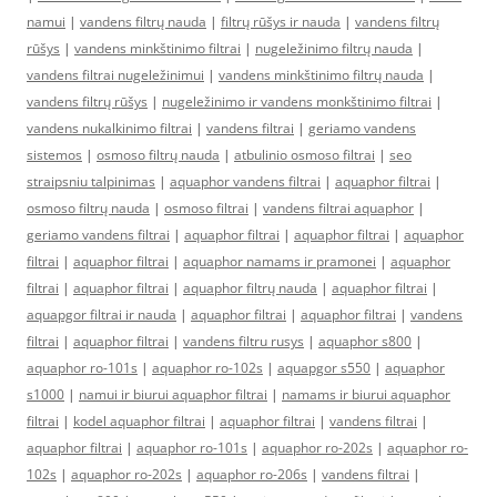
namui
|
vandens filtrų nauda
|
filtrų rūšys ir nauda
|
vandens filtrų
rūšys
|
vandens minkštinimo filtrai
|
nugeležinimo filtrų nauda
|
vandens filtrai nugeležinimui
|
vandens minkštinimo filtrų nauda
|
vandens filtrų rūšys
|
nugeležinimo ir vandens monkštinimo filtrai
|
vandens nukalkinimo filtrai
|
vandens filtrai
|
geriamo vandens
sistemos
|
osmoso filtrų nauda
|
atbulinio osmoso filtrai
|
seo
straipsniu talpinimas
|
aquaphor vandens filtrai
|
aquaphor filtrai
|
osmoso filtrų nauda
|
osmoso filtrai
|
vandens filtrai aquaphor
|
geriamo vandens filtrai
|
aquaphor filtrai
|
aquaphor filtrai
|
aquaphor
filtrai
|
aquaphor filtrai
|
aquaphor namams ir pramonei
|
aquaphor
filtrai
|
aquaphor filtrai
|
aquaphor filtrų nauda
|
aquaphor filtrai
|
aquapgor filtrai ir nauda
|
aquaphor filtrai
|
aquaphor filtrai
|
vandens
filtrai
|
aquaphor filtrai
|
vandens filtru rusys
|
aquaphor s800
|
aquaphor ro-101s
|
aquaphor ro-102s
|
aquapgor s550
|
aquaphor
s1000
|
namui ir biurui aquaphor filtrai
|
namams ir biurui aquaphor
filtrai
|
kodel aquaphor filtrai
|
aquaphor filtrai
|
vandens filtrai
|
aquaphor filtrai
|
aquaphor ro-101s
|
aquaphor ro-202s
|
aquaphor ro-
102s
|
aquaphor ro-202s
|
aquaphor ro-206s
|
vandens filtrai
|