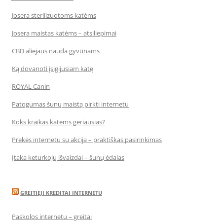
Josera sterilizuotoms katėms
Josera maistas katėms – atsiliepimai
CBD aliejaus nauda gyvūnams
Ką dovanoti įsigijusiam katę
ROYAL Canin
Patogumas šunų maistą pirkti internetu
Koks kraikas katėms geriausias?
Prekės internetu su akcija – praktiškas pasirinkimas
Įtaka keturkojų išvaizdai – šunų ėdalas
GREITIEJI KREDITAI INTERNETU
Paskolos internetu – greitai