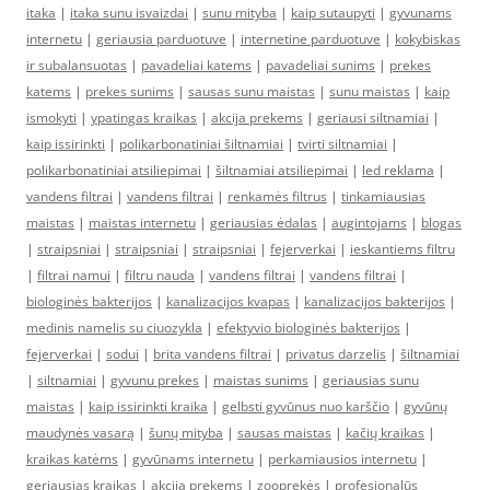
itaka
|
itaka sunu isvaizdai
|
sunu mityba
|
kaip sutaupyti
|
gyvunams
internetu
|
geriausia parduotuve
|
internetine parduotuve
|
kokybiskas
ir subalansuotas
|
pavadeliai katems
|
pavadeliai sunims
|
prekes
katems
|
prekes sunims
|
sausas sunu maistas
|
sunu maistas
|
kaip
ismokyti
|
ypatingas kraikas
|
akcija prekems
|
geriausi siltnamiai
|
kaip issirinkti
|
polikarbonatiniai šiltnamiai
|
tvirti siltnamiai
|
polikarbonatiniai atsiliepimai
|
šiltnamiai atsiliepimai
|
led reklama
|
vandens filtrai
|
vandens filtrai
|
renkamės filtrus
|
tinkamiausias
maistas
|
maistas internetu
|
geriausias ėdalas
|
augintojams
|
blogas
|
straipsniai
|
straipsniai
|
straipsniai
|
fejerverkai
|
ieskantiems filtru
|
filtrai namui
|
filtru nauda
|
vandens filtrai
|
vandens filtrai
|
biologinės bakterijos
|
kanalizacijos kvapas
|
kanalizacijos bakterijos
|
medinis namelis su ciuozykla
|
efektyvio biologinės bakterijos
|
fejerverkai
|
sodui
|
brita vandens filtrai
|
privatus darzelis
|
šiltnamiai
|
siltnamiai
|
gyvunu prekes
|
maistas sunims
|
geriausias sunu
maistas
|
kaip issirinkti kraika
|
gelbsti gyvūnus nuo karščio
|
gyvūnų
maudynės vasarą
|
šunų mityba
|
sausas maistas
|
kačių kraikas
|
kraikas katėms
|
gyvūnams internetu
|
perkamiausios internetu
|
geriausias kraikas
|
akcija prekems
|
zooprekės
|
profesionalūs