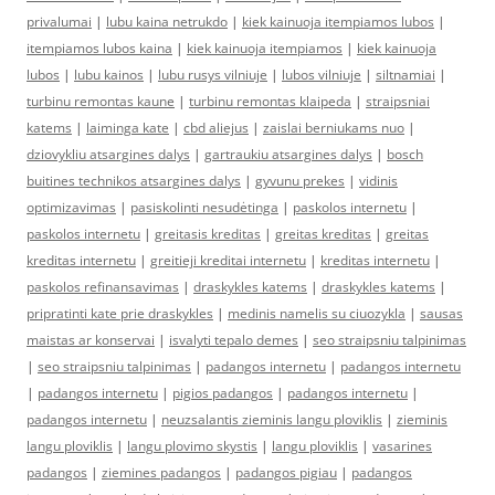
privalumai
|
lubu kaina netrukdo
|
kiek kainuoja itempiamos lubos
|
itempiamos lubos kaina
|
kiek kainuoja itempiamos
|
kiek kainuoja
lubos
|
lubu kainos
|
lubu rusys vilniuje
|
lubos vilniuje
|
siltnamiai
|
turbinu remontas kaune
|
turbinu remontas klaipeda
|
straipsniai
katems
|
laiminga kate
|
cbd aliejus
|
zaislai berniukams nuo
|
dziovykliu atsargines dalys
|
gartraukiu atsargines dalys
|
bosch
buitines technikos atsargines dalys
|
gyvunu prekes
|
vidinis
optimizavimas
|
pasiskolinti nesudėtinga
|
paskolos internetu
|
paskolos internetu
|
greitasis kreditas
|
greitas kreditas
|
greitas
kreditas internetu
|
greitieji kreditai internetu
|
kreditas internetu
|
paskolos refinansavimas
|
draskykles katems
|
draskykles katems
|
pripratinti kate prie draskykles
|
medinis namelis su ciuozykla
|
sausas
maistas ar konservai
|
isvalyti tepalo demes
|
seo straipsniu talpinimas
|
seo straipsniu talpinimas
|
padangos internetu
|
padangos internetu
|
padangos internetu
|
pigios padangos
|
padangos internetu
|
padangos internetu
|
neuzsalantis zieminis langu ploviklis
|
zieminis
langu ploviklis
|
langu plovimo skystis
|
langu ploviklis
|
vasarines
padangos
|
ziemines padangos
|
padangos pigiau
|
padangos