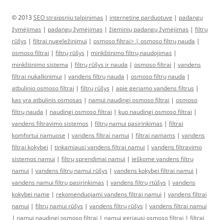
© 2013
SEO straipsniu talpinimas
|
internetine parduotuve
|
padangų
žymėjimas
|
padangų žymėjimas
|
žieminių padangų žymėjimas
|
filtrų
rūšys
|
filtrai nugeležinimui
|
osmoso filtrai> |
osmoso filtrų nauda
|
osmoso filtrai
|
filtrų rūšys
|
minkštinimo filtrų naudojimas
|
minkštinimo sistema
|
filtrų rūšys ir nauda
|
osmoso filtrai
|
vandens
filtrai nukalkinimui
|
vandens filtrų nauda
|
osmoso filtrų nauda
|
atbulinio osmoso filtrai
|
filtrų rūšys
|
apie geriamo vandens filtrus
|
kas yra atbulinis osmosas
|
namui naudingi osmoso filtrai
|
osmoso
filtrų nauda
|
naudingi osmoso filtrai
|
kuo naudingi osmoso filtrai
|
vandens filtravimo sistemos
|
filtrų namui pasirinkimas
|
filtrai
komfortui namuose
|
vandens filtrai namui
|
filtrai namams
|
vandens
filtrai kokybei
|
tinkamiausi vandens filtrai namui
|
vandens filtravimo
sistemos namui
|
filtrų sprendimai namui
|
ieškome vandens filtrų
namui
|
vandens filtrų namui rūšys
|
vandens kokybei filtrai namui
|
vandens namui filtrų pasirinkimas
|
vandens filtrų rtūšys
|
vandens
kokybei name
|
rekomenduojami vandens filtrai namui
|
vandens filtrai
namui
|
filtrų namui rūšys
|
vandens filtrų rūšys
|
vandens filtrai namui
|
namui naudingi osmoso filtrai
|
namui geriausi osmoso filtrai
|
filtrai