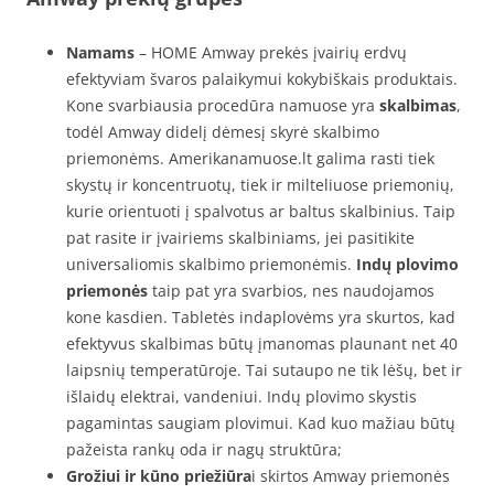
Namams
– HOME Amway prekės įvairių erdvų
efektyviam švaros palaikymui kokybiškais produktais.
Kone svarbiausia procedūra namuose yra
skalbimas
,
todėl Amway didelį dėmesį skyrė skalbimo
priemonėms. Amerikanamuose.lt galima rasti tiek
skystų ir koncentruotų, tiek ir milteliuose priemonių,
kurie orientuoti į spalvotus ar baltus skalbinius. Taip
pat rasite ir įvairiems skalbiniams, jei pasitikite
universaliomis skalbimo priemonėmis.
Indų plovimo
priemonės
taip pat yra svarbios, nes naudojamos
kone kasdien. Tabletės indaplovėms yra skurtos, kad
efektyvus skalbimas būtų įmanomas plaunant net 40
laipsnių temperatūroje. Tai sutaupo ne tik lėšų, bet ir
išlaidų elektrai, vandeniui. Indų plovimo skystis
pagamintas saugiam plovimui. Kad kuo mažiau būtų
pažeista rankų oda ir nagų struktūra;
Grožiui ir kūno priežiūra
i skirtos Amway priemonės