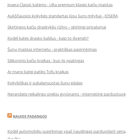
Josera Classic katėms - Ulta premium klasės kačių maistas
Aukščiausios kokybės standartas Jūsų šuns mitybai - JOSERA
Skirtingos kačių draskyklių rūšys – skirtingi privalumai
Kodėl katės drasko baldus - kaip to išvengti?
Šunų maistas internetu - praktiškas pasirinkimas
Silikoninis kačių kraikas - kuo jis ypatingas
Ar mano katei patiks Tofu kraikas
Kokybiškas ir subalansuotas šunų ėdalas
Nerandate reikalingų prekių gyvūnams - internetinė parduotuvė
NAUJOS PADANGOS
Kodėl automobilių supirkimas ypač naudingas parduodant seną,
daužtą