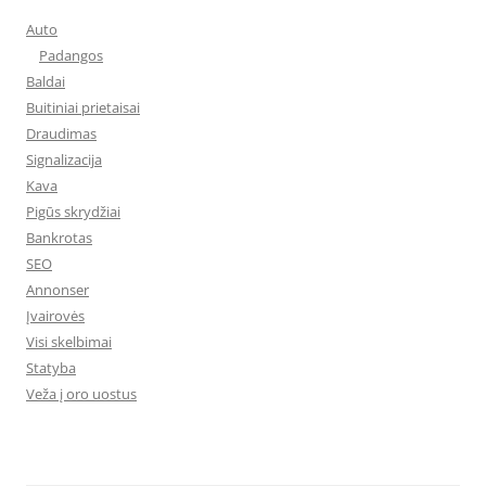
Auto
Padangos
Baldai
Buitiniai prietaisai
Draudimas
Signalizacija
Kava
Pigūs skrydžiai
Bankrotas
SEO
Annonser
Įvairovės
Visi skelbimai
Statyba
Veža į oro uostus