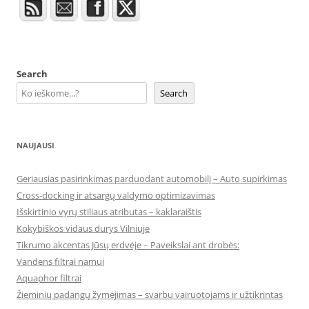
Search
Search
NAUJAUSI
Geriausias pasirinkimas parduodant automobilį – Auto supirkimas
Cross-docking ir atsargų valdymo optimizavimas
Išskirtinio vyrų stiliaus atributas – kaklaraištis
Kokybiškos vidaus durys Vilniuje
Tikrumo akcentas Jūsų erdvėje – Paveikslai ant drobės:
Vandens filtrai namui
Aquaphor filtrai
Žieminių padangų žymėjimas – svarbu vairuotojams ir užtikrintas