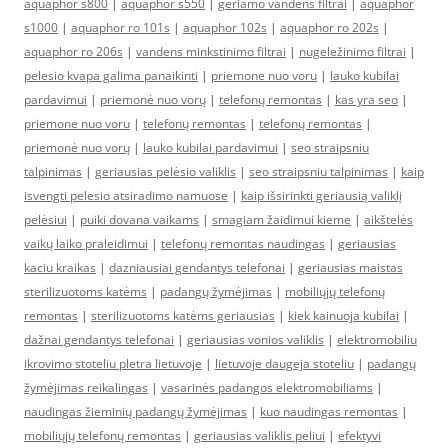
aquaphor s800
|
aquaphor s550
|
geriamo vandens filtrai
|
aquaphor
s1000
|
aquaphor ro 101s
|
aquaphor 102s
|
aquaphor ro 202s
|
aquaphor ro 206s
|
vandens minkstinimo filtrai
|
nugeležinimo filtrai
|
pelesio kvapa galima panaikinti
|
priemone nuo voru
|
lauko kubilai
pardavimui
|
priemonė nuo vorų
|
telefonų remontas
|
kas yra seo
|
priemone nuo voru
|
telefonų remontas
|
telefonų remontas
|
priemonė nuo vorų
|
lauko kubilai pardavimui
|
seo straipsniu
talpinimas
|
geriausias pelėsio valiklis
|
seo straipsniu talpinimas
|
kaip
isvengti pelesio atsiradimo namuose
|
kaip išsirinkti geriausią valiklį
pelėsiui
|
puiki dovana vaikams
|
smagiam žaidimui kieme
|
aikštelės
vaikų laiko praleidimui
|
telefonų remontas naudingas
|
geriausias
kaciu kraikas
|
dazniausiai gendantys telefonai
|
geriausias maistas
sterilizuotoms katėms
|
padangų žymėjimas
|
mobiliųjų telefonų
remontas
|
sterilizuotoms katėms geriausias
|
kiek kainuoja kubilai
|
dažnai gendantys telefonai
|
geriausias vonios valiklis
|
elektromobiliu
ikrovimo stoteliu pletra lietuvoje
|
lietuvoje daugeja stoteliu
|
padangų
žymėjimas reikalingas
|
vasarinės padangos elektromobiliams
|
naudingas žieminių padangų žymėjimas
|
kuo naudingas remontas
|
mobiliųjų telefonų remontas
|
geriausias valiklis peliui
|
efektyvi