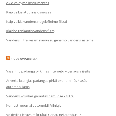
ciklo valdymo instrumentas
Kaip veikia atbulinis osmosas
Kaip veikia vandens nugeležinimo filtrai
Klaidos renkantis vandens filtrą
Vandens filtrai visam namui su geriamo vandens sistema
PIGUS AVIABILIETAI
Vasarinių padangų pirkimas internetu – geriausia išeitis
Ar verta brangias padangas pirkti ekonominės klasės
automobiliams
Vandens kokybės garantas namuose – filtrai
Kur rasti nuomai automobilį Vilniuje
Vokietija Lietuva mikriukai. Geriau nei autobusu?