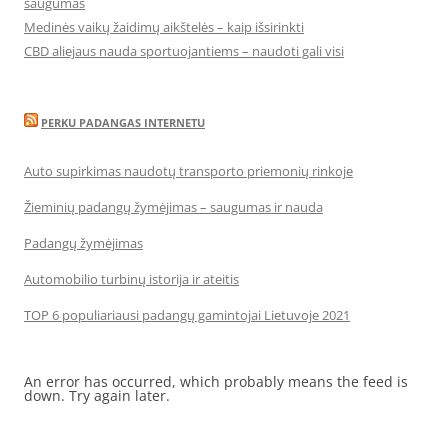
saugumas
Medinės vaikų žaidimų aikštelės – kaip išsirinkti
CBD aliejaus nauda sportuojantiems – naudoti gali visi
PERKU PADANGAS INTERNETU
Auto supirkimas naudotų transporto priemonių rinkoje
Žieminių padangų žymėjimas – saugumas ir nauda
Padangų žymėjimas
Automobilio turbinų istorija ir ateitis
TOP 6 populiariausi padangų gamintojai Lietuvoje 2021
An error has occurred, which probably means the feed is
down. Try again later.