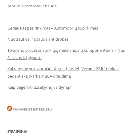
Atbulinis osmosas ir nauda
Geriausias pasirinkimas – Automobilių supirkimas
Nuotraukos ir spauda ant drobės
Tekinimo procesas sunkiųjų mechanizmų komponentams – Nuo
žaliavos iki giganto
Kai ramybė yra svarbiau už greitį, kodėl „Vezam123.lt“ renkasi
pedantišką tvarką ir BCA draudimą
Kaip pagerinti užsakymų valdymą?
PADANGOS INTERNETU
STRAIPSNIAI