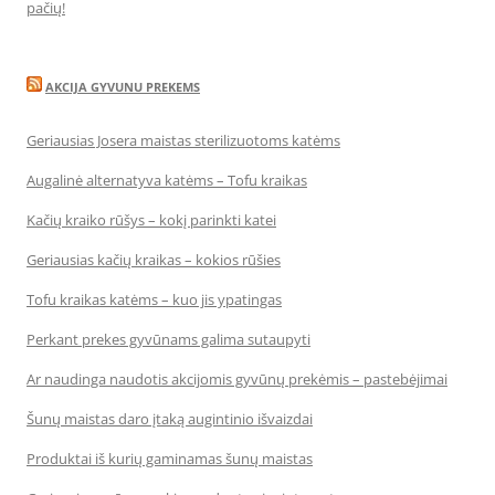
pačių!
AKCIJA GYVUNU PREKEMS
Geriausias Josera maistas sterilizuotoms katėms
Augalinė alternatyva katėms – Tofu kraikas
Kačių kraiko rūšys – kokį parinkti katei
Geriausias kačių kraikas – kokios rūšies
Tofu kraikas katėms – kuo jis ypatingas
Perkant prekes gyvūnams galima sutaupyti
Ar naudinga naudotis akcijomis gyvūnų prekėmis – pastebėjimai
Šunų maistas daro įtaką augintinio išvaizdai
Produktai iš kurių gaminamas šunų maistas