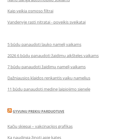
Kaip veikia osmoso filtrai
Vandenyje rasti nitratai - poveikis sveikatai
5 būdų panaudoti lauko namelį vaikams
2026 6 būdų panaudoti žaidimų aikšteles vaikams
7 būdų panaudoti žaidimų namelį vaikams
Dažniausios klaidos renkantis vaikų namelius
11 būdų panaudoti medinę laipiojimo sienelę
GYVUNU PREKIU PARDUOTUVE
Kačių skiepai – vakcinacijos grafikas
Ką naudinga žinoti apie kates