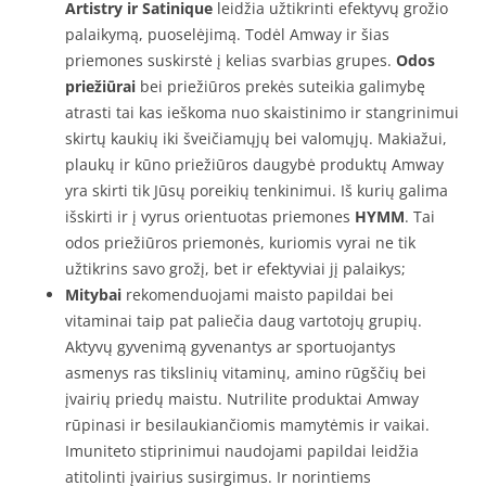
Artistry ir Satinique
leidžia užtikrinti efektyvų grožio
palaikymą, puoselėjimą. Todėl Amway ir šias
priemones suskirstė į kelias svarbias grupes.
Odos
priežiūrai
bei priežiūros prekės suteikia galimybę
atrasti tai kas ieškoma nuo skaistinimo ir stangrinimui
skirtų kaukių iki šveičiamųjų bei valomųjų. Makiažui,
plaukų ir kūno priežiūros daugybė produktų Amway
yra skirti tik Jūsų poreikių tenkinimui. Iš kurių galima
išskirti ir į vyrus orientuotas priemones
HYMM
. Tai
odos priežiūros priemonės, kuriomis vyrai ne tik
užtikrins savo grožį, bet ir efektyviai jį palaikys;
Mitybai
rekomenduojami maisto papildai bei
vitaminai taip pat paliečia daug vartotojų grupių.
Aktyvų gyvenimą gyvenantys ar sportuojantys
asmenys ras tikslinių vitaminų, amino rūgščių bei
įvairių priedų maistu. Nutrilite produktai Amway
rūpinasi ir besilaukiančiomis mamytėmis ir vaikai.
Imuniteto stiprinimui naudojami papildai leidžia
atitolinti įvairius susirgimus. Ir norintiems