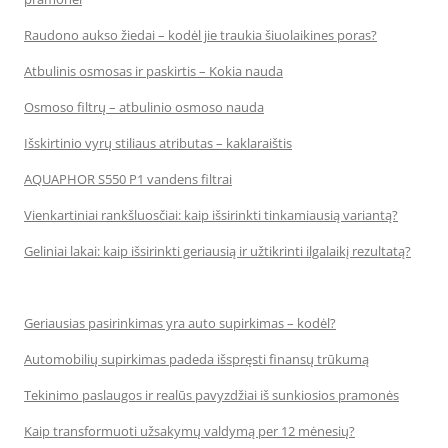
Raudono aukso žiedai – kodėl jie traukia šiuolaikines poras?
Atbulinis osmosas ir paskirtis – Kokia nauda
Osmoso filtrų – atbulinio osmoso nauda
Išskirtinio vyrų stiliaus atributas – kaklaraištis
AQUAPHOR S550 P1 vandens filtrai
Vienkartiniai rankšluosčiai: kaip išsirinkti tinkamiausią variantą?
Geliniai lakai: kaip išsirinkti geriausią ir užtikrinti ilgalaikį rezultatą?
Geriausias pasirinkimas yra auto supirkimas – kodėl?
Automobilių supirkimas padeda išspręsti finansų trūkumą
Tekinimo paslaugos ir realūs pavyzdžiai iš sunkiosios pramonės
Kaip transformuoti užsakymų valdymą per 12 mėnesių?