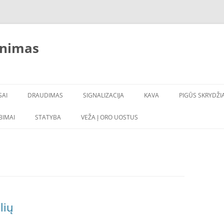
inimas
SAI
DRAUDIMAS
SIGNALIZACIJA
KAVA
PIGŪS SKRYDŽIA
LBIMAI
STATYBA
VEŽA Į ORO UOSTUS
lių