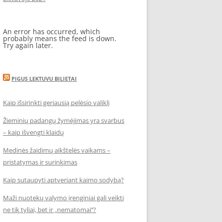
An error has occurred, which
probably means the feed is down.
Try again later.
PIGUS LEKTUVU BILIETAI
Kaip išsirinkti geriausią pelėsio valiklį
Žieminių padangų žymėjimas yra svarbus
– kaip išvengti klaidų
Medinės žaidimų aikštelės vaikams –
pristatymas ir surinkimas
Kaip sutaupyti aptveriant kaimo sodybą?
Maži nuotekų valymo įrenginiai gali veikti
ne tik tyliai, bet ir „nematomai‘‘?