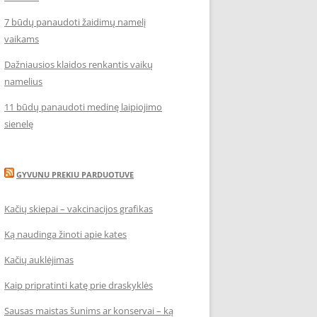
7 būdų panaudoti žaidimų namelį
vaikams
Dažniausios klaidos renkantis vaikų
namelius
11 būdų panaudoti medinę laipiojimo
sienelę
GYVUNU PREKIU PARDUOTUVE
Kačių skiepai – vakcinacijos grafikas
Ką naudinga žinoti apie kates
Kačių auklėjimas
Kaip pripratinti katę prie draskyklės
Sausas maistas šunims ar konservai – ką