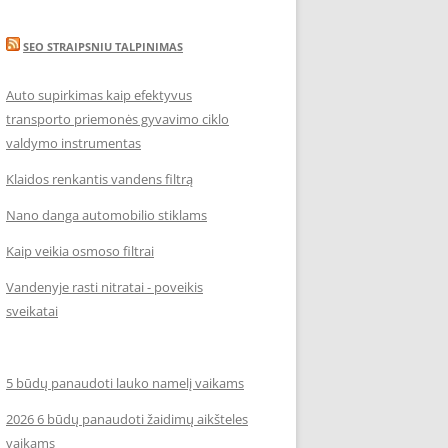
SEO STRAIPSNIU TALPINIMAS
Auto supirkimas kaip efektyvus
transporto priemonės gyvavimo ciklo
valdymo instrumentas
Klaidos renkantis vandens filtrą
Nano danga automobilio stiklams
Kaip veikia osmoso filtrai
Vandenyje rasti nitratai - poveikis
sveikatai
5 būdų panaudoti lauko namelį vaikams
2026 6 būdų panaudoti žaidimų aikšteles
vaikams