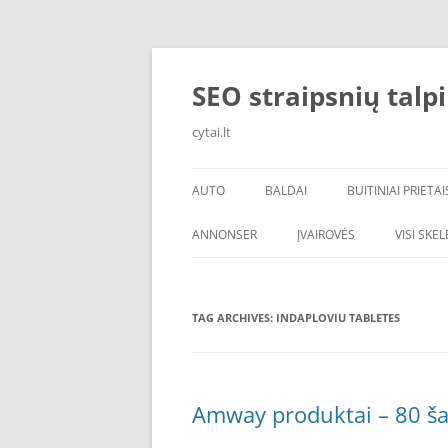
Skip
to
content
SEO straipsnių talp
cytai.lt
AUTO
BALDAI
BUITINIAI PRIETAI
PADANGOS
ANNONSER
ĮVAIROVĖS
VISI SKE
TAG ARCHIVES:
INDAPLOVIU TABLETES
Amway produktai – 80 ša