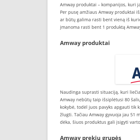
Amway produktai – kompanijos, kuri j
Per pusę amžiaus Amway produktai išsip
ar būtų galima rasti bent vieną iš kur
įmanoma rasti bent 1 produktą Amwa
Amway produktai
Naudinga suprasti situaciją, kuri li
Amway nebūtų taip išsiplėtusi 80 šalių
kokybė, todėl juos pavyks apgauti tik
žlugti. Tačiau Amway gyvuoja jau 51 m
dėka, šiuos produktus gali įsigyti varto
Amway prekių grupės