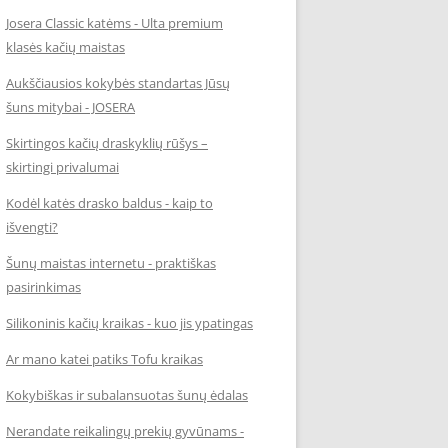
Josera Classic katėms - Ulta premium
klasės kačių maistas
Aukščiausios kokybės standartas Jūsų
šuns mitybai - JOSERA
Skirtingos kačių draskyklių rūšys –
skirtingi privalumai
Kodėl katės drasko baldus - kaip to
išvengti?
Šunų maistas internetu - praktiškas
pasirinkimas
Silikoninis kačių kraikas - kuo jis ypatingas
Ar mano katei patiks Tofu kraikas
Kokybiškas ir subalansuotas šunų ėdalas
Nerandate reikalingų prekių gyvūnams -