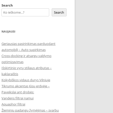
Search
Search
NAUJAUSI
Geriausias pasirinkimas parduodant
automobilį – Auto supirkimas
Cross-docking ir atsargų valdymo
optimizavimas
Išskirtinio vyrų stiliaus atributas –
kaklaraištis
Kokybiškos vidaus durys Vilniuje
Tikrumo akcentas Jūsų erdvėje –
Paveikslai ant drobės:
Vandens filtrai namui
Aquaphor filtrai
Žieminių padangų žymėjimas – svarbu