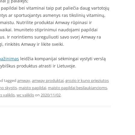
iai jį palaikys;
pildai bei vitaminai taip pat paliečia daug vartotojų
ys ar sportuojantys asmenys ras tikslinių vitaminų,
 maistu. Nutrilite produktai Amway rūpinasi ir
vaikai. Imuniteto stiprinimui naudojami papildai
imus. Ir norintiems sureguliuoti savo svorį Amway ra
i, rinkitės Amway ir likite sveiki.
pažinimas
leidžia kompanijai sėkmingai vystyti verslą
ybiškus produktus atrasti ir Lietuvoje.
d tagged
amway
,
amway produktai
,
grozio ir kuno prieziutos
mo skystis
,
maisto papildai
,
maisto papildai besilaukiancioms
,
 valiklis
,
wc valiklis
on
2020/11/02
.