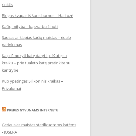
rinktis
Blogas kvapas iš šuns burnos – Halitozė
Kačių mityba – ką svarbu žinoti
Sausas ar šlapias kačių maistas – ėdalo
parinkimas
Kaip išmokyti katę daryti į dėžutę su
kraiku – prie tualeto katę pratinkite su
kantrybe
Kuo ypatingas Silikoninis kraikas –
Privalumai
PREKES GYVUNAMS INTERNETU
Geriausias maistas sterilizuotoms katėms
- JOSERA