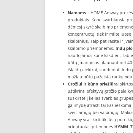
Namams
– HOME Amway prekės įv
produktais. Kone svarbiausia p
dėmesį skyrė skalbimo priemonėm
koncentruotų, tiek ir milteliuose
skalbinius. Taip pat rasite ir įva
skalbimo priemonėmis.
Indų pl
naudojamos kone kasdien. Tablet
būtų įmanomas plaunant net 40 la
išlaidų elektrai, vandeniui. Ind
mažiau būtų pažeista rankų oda 
Grožiui ir kūno priežiūra
i skirt
užtikrinti efektyvų grožio palai
suskirstė į kelias svarbias grupe
galimybę atrasti tai kas ieškoma 
šveičiamųjų bei valomųjų. Makia
Amway yra skirti tik Jūsų poreikių 
orientuotas priemones
HYMM
. 