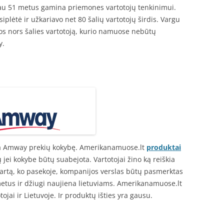
au 51 metus gamina priemones vartotojų tenkinimui.
lėtė ir užkariavo net 80 šalių vartotojų širdis. Vargu
ios nors šalies vartotoją, kurio namuose nebūtų
y.
ečia Amway prekių kokybę. Amerikanamuose.lt
produktai
 jei kokybe būtų suabejota. Vartotojai žino ką reiškia
 kartą, ko pasekoje, kompanijos verslas būtų pasmerktas
etus ir džiugi naujiena lietuviams. Amerikanamuose.lt
tojai ir Lietuvoje. Ir produktų išties yra gausu.