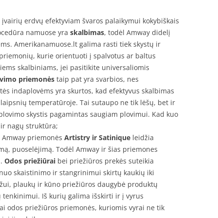
airių erdvų efektyviam švaros palaikymui kokybiškais
rocedūra namuose yra
skalbimas
, todėl Amway didelį
s. Amerikanamuose.lt galima rasti tiek skystų ir
 priemonių, kurie orientuoti į spalvotus ar baltus
iriems skalbiniams, jei pasitikite universaliomis
ovimo priemonės
taip pat yra svarbios, nes
ės indaplovėms yra skurtos, kad efektyvus skalbimas
ipsnių temperatūroje. Tai sutaupo ne tik lėšų, bet ir
ų plovimo skystis pagamintas saugiam plovimui. Kad kuo
ir nagų struktūra;
os Amway priemonės
Artistry ir Satinique
leidžia
kymą, puoselėjimą. Todėl Amway ir šias priemones
s.
Odos priežiūrai
bei priežiūros prekės suteikia
nuo skaistinimo ir stangrinimui skirtų kaukių iki
žui, plaukų ir kūno priežiūros daugybė produktų
tenkinimui. Iš kurių galima išskirti ir į vyrus
Tai odos priežiūros priemonės, kuriomis vyrai ne tik