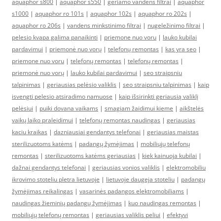
aquaphor s800
|
aquaphor s550
|
geriamo vandens filtrai
|
aquaphor
s1000
|
aquaphor ro 101s
|
aquaphor 102s
|
aquaphor ro 202s
|
aquaphor ro 206s
|
vandens minkstinimo filtrai
|
nugeležinimo filtrai
|
pelesio kvapa galima panaikinti
|
priemone nuo voru
|
lauko kubilai
pardavimui
|
priemonė nuo vorų
|
telefonų remontas
|
kas yra seo
|
priemone nuo voru
|
telefonų remontas
|
telefonų remontas
|
priemonė nuo vorų
|
lauko kubilai pardavimui
|
seo straipsniu
talpinimas
|
geriausias pelėsio valiklis
|
seo straipsniu talpinimas
|
kaip
isvengti pelesio atsiradimo namuose
|
kaip išsirinkti geriausią valiklį
pelėsiui
|
puiki dovana vaikams
|
smagiam žaidimui kieme
|
aikštelės
vaikų laiko praleidimui
|
telefonų remontas naudingas
|
geriausias
kaciu kraikas
|
dazniausiai gendantys telefonai
|
geriausias maistas
sterilizuotoms katėms
|
padangų žymėjimas
|
mobiliųjų telefonų
remontas
|
sterilizuotoms katėms geriausias
|
kiek kainuoja kubilai
|
dažnai gendantys telefonai
|
geriausias vonios valiklis
|
elektromobiliu
ikrovimo stoteliu pletra lietuvoje
|
lietuvoje daugeja stoteliu
|
padangų
žymėjimas reikalingas
|
vasarinės padangos elektromobiliams
|
naudingas žieminių padangų žymėjimas
|
kuo naudingas remontas
|
mobiliųjų telefonų remontas
|
geriausias valiklis peliui
|
efektyvi