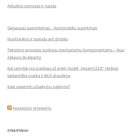
Atbulinis osmosas ir nauda
Geriausias pasirinkimas – Automobilių supirkimas
Nuotraukos ir spauda ant drobės
Tekinimo procesas sunkiųjų mechanizmų komponentams – Nuo
žaliavos iki giganto
Kai ramybė yra svarbiau už greitį, kodėl „Vezam123.lt“ renkasi
pedantišką tvarką ir BCA draudimą
Kaip pagerinti užsakymų valdymą?
PADANGOS INTERNETU
STRAIPSNIAI