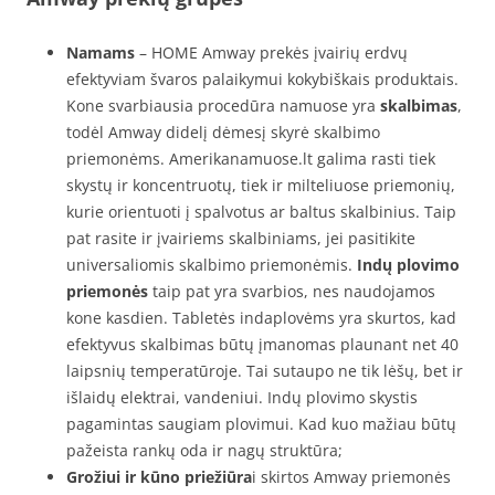
Namams
– HOME Amway prekės įvairių erdvų
efektyviam švaros palaikymui kokybiškais produktais.
Kone svarbiausia procedūra namuose yra
skalbimas
,
todėl Amway didelį dėmesį skyrė skalbimo
priemonėms. Amerikanamuose.lt galima rasti tiek
skystų ir koncentruotų, tiek ir milteliuose priemonių,
kurie orientuoti į spalvotus ar baltus skalbinius. Taip
pat rasite ir įvairiems skalbiniams, jei pasitikite
universaliomis skalbimo priemonėmis.
Indų plovimo
priemonės
taip pat yra svarbios, nes naudojamos
kone kasdien. Tabletės indaplovėms yra skurtos, kad
efektyvus skalbimas būtų įmanomas plaunant net 40
laipsnių temperatūroje. Tai sutaupo ne tik lėšų, bet ir
išlaidų elektrai, vandeniui. Indų plovimo skystis
pagamintas saugiam plovimui. Kad kuo mažiau būtų
pažeista rankų oda ir nagų struktūra;
Grožiui ir kūno priežiūra
i skirtos Amway priemonės