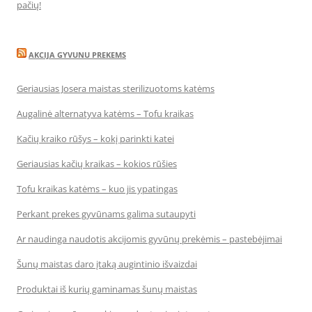
pačių!
AKCIJA GYVUNU PREKEMS
Geriausias Josera maistas sterilizuotoms katėms
Augalinė alternatyva katėms – Tofu kraikas
Kačių kraiko rūšys – kokį parinkti katei
Geriausias kačių kraikas – kokios rūšies
Tofu kraikas katėms – kuo jis ypatingas
Perkant prekes gyvūnams galima sutaupyti
Ar naudinga naudotis akcijomis gyvūnų prekėmis – pastebėjimai
Šunų maistas daro įtaką augintinio išvaizdai
Produktai iš kurių gaminamas šunų maistas