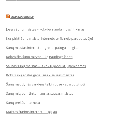
MAISTAS SUNIMS
Josera šunų maistas – kokybė, nauda ir pasirinkimas
Kur pirkti šunų maistą: internetu ar fizinėje parduotuvėje?
Šunų maistas internetu – greita, patogu ir pigiau
Kokybiška šunų mityba – ką naudinga žinoti
Sausas šunų maistas – iš kokių produktų gaminamas
Koks šunų ėdalas geriausias – sausas maistas
Šunų maudynės vandens telkiniuose – svarbu žinoti
Šunų mityba – tinkamiausias sausas maistas
Šunų prekės internetu
Maistas šunims internetu – pigiau