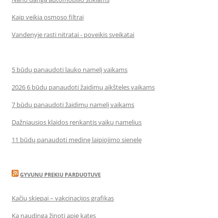
Kaip veikia osmoso filtrai
Vandenyje rasti nitratai - poveikis sveikatai
5 būdų panaudoti lauko namelį vaikams
2026 6 būdų panaudoti žaidimų aikšteles vaikams
7 būdų panaudoti žaidimų namelį vaikams
Dažniausios klaidos renkantis vaikų namelius
11 būdų panaudoti medinę laipiojimo sienelę
GYVUNU PREKIU PARDUOTUVE
Kačių skiepai – vakcinacijos grafikas
Ką naudinga žinoti apie kates