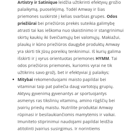
Artistry ir Satinique
leidžia užtikrinti efektyvų grožio
palaikymą, puoselėjimą. Todėl Amway ir šias
priemones suskirstė į kelias svarbias grupes.
Odos
priežiūrai
bei priežiūros prekės suteikia galimybę
atrasti tai kas ieškoma nuo skaistinimo ir stangrinimui
skirtų kaukių iki šveičiamųjų bei valomųjų. Makiažui,
plaukų ir kūno priežiūros daugybė produktų Amway
yra skirti tik Jūsų poreikių tenkinimui. Iš kurių galima
išskirti ir į vyrus orientuotas priemones
HYMM
. Tai
odos priežiūros priemonės, kuriomis vyrai ne tik
užtikrins savo grožį, bet ir efektyviai jį palaikys;
Mitybai
rekomenduojami maisto papildai bei
vitaminai taip pat paliečia daug vartotojų grupių.
Aktyvų gyvenimą gyvenantys ar sportuojantys
asmenys ras tikslinių vitaminų, amino rūgščių bei
įvairių priedų maistu. Nutrilite produktai Amway
rūpinasi ir besilaukiančiomis mamytėmis ir vaikai.
Imuniteto stiprinimui naudojami papildai leidžia
atitolinti įvairius susirgimus. Ir norintiems