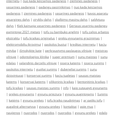
internetu
|
nuo kada keiciamos padangos
|
ziemines padangos
|
vasarines padangos
|
padangu pasirinkimas
|
nuo kada keiciamos
padangos
|
ziemines padangos
|
vasarines padangos
|
kavos aparatu
atsargines dalys
|
viryklių dalys
|
skalbimo masinu dalys
|
saldytuvu
dalys
|
Kiek kainuoja vasarines padangos
|
Geriausi asariniu padangu
gamintojai 2021 metais
|
tofu su bambuko anglimi
|
tofu zalios arbatos
ekstraktu
|
tofu kraikas originalus
|
prekiu gyvunams grazinimas
|
elektromobiliu ikrovimui
|
paskolos bustui
|
kreditas internetu
|
kaciu
mityba
|
išmokykite katę
|
perkraustymo paslaugos vilniuje
|
meistras
vilniuje
|
odontologijos klinika
|
super premium
|
sunu maistas
|
sunu
edalas
|
valandinis darzelis vilniuje
|
josera katems
|
josera sunims
|
paskolos internetu
|
guoliai sunims
|
dubeneliai sunims
|
sunu
dziovintuvai
|
konservai sunims
|
kaciu tualetas
|
sausas maistas
katems
|
konservai katems
|
silikoninis kraikas
|
bentonitinis kraikas
|
tofu kraikas
|
sausas maistas sunims
|
info
|
kaip sutaupyti gyvunams
|
prekes gyvunams
|
gyvunu prieziura
|
gyvunu augintojams
|
šunims
|
katėms
|
gyvunu prekes
|
tofu kraiko naudojimas
|
ar patiks tofu
|
augalinė alternatyva
|
gyvunu prekes
|
kontaktai
|
apie mus
|
naujienos
|
nuorodos
|
nuorodos
|
nuorodos
|
gyvunu prekes
|
edalo