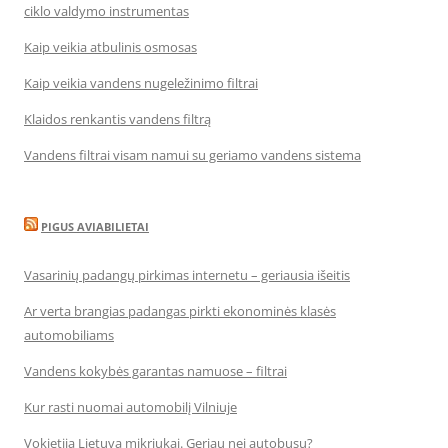
ciklo valdymo instrumentas
Kaip veikia atbulinis osmosas
Kaip veikia vandens nugeležinimo filtrai
Klaidos renkantis vandens filtrą
Vandens filtrai visam namui su geriamo vandens sistema
PIGUS AVIABILIETAI
Vasarinių padangų pirkimas internetu – geriausia išeitis
Ar verta brangias padangas pirkti ekonominės klasės
automobiliams
Vandens kokybės garantas namuose – filtrai
Kur rasti nuomai automobilį Vilniuje
Vokietija Lietuva mikriukai. Geriau nei autobusu?