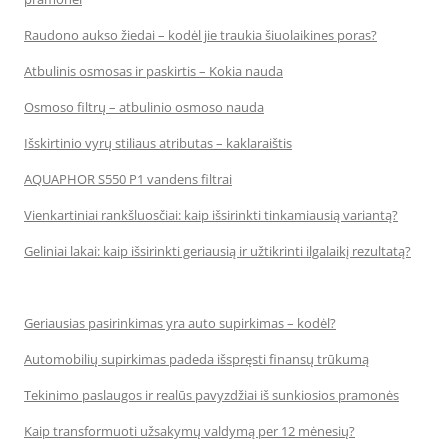
Raudono aukso žiedai – kodėl jie traukia šiuolaikines poras?
Atbulinis osmosas ir paskirtis – Kokia nauda
Osmoso filtrų – atbulinio osmoso nauda
Išskirtinio vyrų stiliaus atributas – kaklaraištis
AQUAPHOR S550 P1 vandens filtrai
Vienkartiniai rankšluosčiai: kaip išsirinkti tinkamiausią variantą?
Geliniai lakai: kaip išsirinkti geriausią ir užtikrinti ilgalaikį rezultatą?
Geriausias pasirinkimas yra auto supirkimas – kodėl?
Automobilių supirkimas padeda išspręsti finansų trūkumą
Tekinimo paslaugos ir realūs pavyzdžiai iš sunkiosios pramonės
Kaip transformuoti užsakymų valdymą per 12 mėnesių?