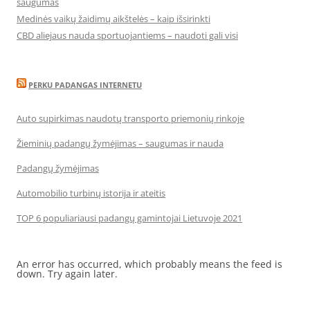
saugumas
Medinės vaikų žaidimų aikštelės – kaip išsirinkti
CBD aliejaus nauda sportuojantiems – naudoti gali visi
PERKU PADANGAS INTERNETU
Auto supirkimas naudotų transporto priemonių rinkoje
Žieminių padangų žymėjimas – saugumas ir nauda
Padangų žymėjimas
Automobilio turbinų istorija ir ateitis
TOP 6 populiariausi padangų gamintojai Lietuvoje 2021
An error has occurred, which probably means the feed is
down. Try again later.