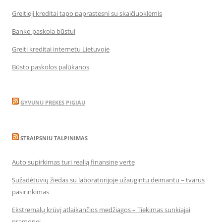
Greitieji kreditai tapo paprastesni su skaičiuoklėmis
Banko paskola būstui
Greiti kreditai internetu Lietuvoje
Būsto paskolos palūkanos
GYVUNU PREKES PIGIAU
STRAIPSNIU TALPINIMAS
Auto supirkimas turi realią finansinę vertę
Sužadėtuvių žiedas su laboratorijoje užaugintu deimantu – tvarus
pasirinkimas
Ekstremalų krūvį atlaikančios medžiagos – Tiekimas sunkiajai
pramonei