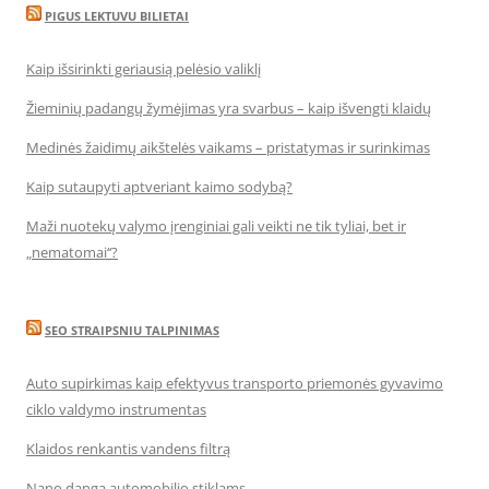
PIGUS LEKTUVU BILIETAI
Kaip išsirinkti geriausią pelėsio valiklį
Žieminių padangų žymėjimas yra svarbus – kaip išvengti klaidų
Medinės žaidimų aikštelės vaikams – pristatymas ir surinkimas
Kaip sutaupyti aptveriant kaimo sodybą?
Maži nuotekų valymo įrenginiai gali veikti ne tik tyliai, bet ir
„nematomai‘‘?
SEO STRAIPSNIU TALPINIMAS
Auto supirkimas kaip efektyvus transporto priemonės gyvavimo
ciklo valdymo instrumentas
Klaidos renkantis vandens filtrą
Nano danga automobilio stiklams