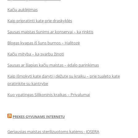
Kačių auklėjimas
Kaip pripratinti katę prie draskyklės
Sausas maistas šunims ar konservai – ką rinktis
Blogas kvapas iš šuns burnos – Halitozė
Kačių mityba – ką svarbu žinoti
Sausas ar šlapias kačių maistas – ėdalo parinkimas
Kaip išmokyti katę daryti į dėžutę su kraiku – prie tualeto katę
pratinkite su kantrybe
Kuo ypatingas Silikoninis kraikas – Privalumai
PREKES GYVUNAMS INTERNETU
Geriausias maistas sterilizuotoms katėms - JOSERA