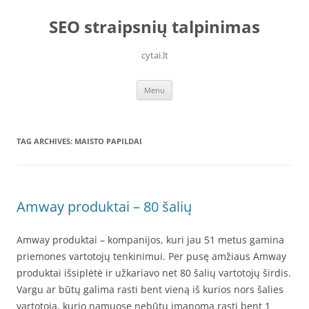
Skip
to
SEO straipsnių talpinimas
content
cytai.lt
Menu
TAG ARCHIVES:
MAISTO PAPILDAI
Amway produktai – 80 šalių
Amway produktai – kompanijos, kuri jau 51 metus gamina
priemones vartotojų tenkinimui. Per pusę amžiaus Amway
produktai išsiplėtė ir užkariavo net 80 šalių vartotojų širdis.
Vargu ar būtų galima rasti bent vieną iš kurios nors šalies
vartotoją, kurio namuose nebūtų įmanoma rasti bent 1