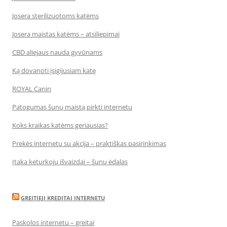
Josera sterilizuotoms katėms
Josera maistas katėms – atsiliepimai
CBD aliejaus nauda gyvūnams
Ką dovanoti įsigijusiam katę
ROYAL Canin
Patogumas šunų maistą pirkti internetu
Koks kraikas katėms geriausias?
Prekės internetu su akcija – praktiškas pasirinkimas
Įtaka keturkojų išvaizdai – šunų ėdalas
GREITIEJI KREDITAI INTERNETU
Paskolos internetu – greitai