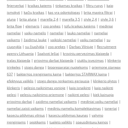
fejerverkai
|
kraikas katems
|
tinkamas kraikas
|
filtru rusys
|
kaip
ismokyti
|
kačių kraikas
|
kas yra odontologas
|
brita maxtra filtrai
|
aluna
|
brita aluna
|
marella 2,4
|
marella 3,5
|
style 2,4
|
style 3,6
|
brita flow
|
elemaris
|
zoo prekes
|
tofu kraikas katėms
|
mediniai
nameliai
|
vaikų namelis
|
nameliai
|
lauko nameliai
|
nameliai
vaikams
|
žaidimui lauke
|
vaikiski nameliai
|
vaiku nameliai
|
su
ciuozykla
|
su čiuožykla
|
zoo prekes
|
Darbas Vilniuje
|
Recruitment
agency Lithuania
|
Spalvoti lęšiai
|
kroviniu pervezimas klaipeda
|
tralas klaipeda
|
griovimo darbai klaipeda
|
siukliu isvezimas
|
klinkerio
trinkeles
|
stogo danga
|
biopreparatai nuotekoms
|
priemone starwax
637
|
bakterijos irenginiams kaina
|
bakterijos STARWAX kaina
|
efektyvus valiklis
|
stogo danga renkames geriausia
|
klinkerio plytos
|
klinkeris
|
pelesio naikinimas vonioje
|
kaip isnaikinti
|
kaip naikinti
pelesi
|
pelesiu naikinimo priemone
|
naikinti pelesi
|
kiek kainuoja
griovimo darbai
|
zaidimo nameliai vaikams
|
mediniai vaiku nameliai
|
nameliai zaisti vaikams
|
mediniu nameliu komplektavimas
|
toneriai
|
kaseciu pildymas vilnius
|
kaseciu pildymas kaunas
|
valymo
įrenginiams
|
septikams
|
tualeto valiklis
|
spausdintuvu kainos
|