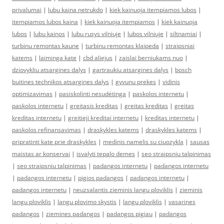
privalumai
|
lubu kaina netrukdo
|
kiek kainuoja itempiamos lubos
|
itempiamos lubos kaina
|
kiek kainuoja itempiamos
|
kiek kainuoja
lubos
|
lubu kainos
|
lubu rusys vilniuje
|
lubos vilniuje
|
siltnamiai
|
turbinu remontas kaune
|
turbinu remontas klaipeda
|
straipsniai
katems
|
laiminga kate
|
cbd aliejus
|
zaislai berniukams nuo
|
dziovykliu atsargines dalys
|
gartraukiu atsargines dalys
|
bosch
buitines technikos atsargines dalys
|
gyvunu prekes
|
vidinis
optimizavimas
|
pasiskolinti nesudėtinga
|
paskolos internetu
|
paskolos internetu
|
greitasis kreditas
|
greitas kreditas
|
greitas
kreditas internetu
|
greitieji kreditai internetu
|
kreditas internetu
|
paskolos refinansavimas
|
draskykles katems
|
draskykles katems
|
pripratinti kate prie draskykles
|
medinis namelis su ciuozykla
|
sausas
maistas ar konservai
|
isvalyti tepalo demes
|
seo straipsniu talpinimas
|
seo straipsniu talpinimas
|
padangos internetu
|
padangos internetu
|
padangos internetu
|
pigios padangos
|
padangos internetu
|
padangos internetu
|
neuzsalantis zieminis langu ploviklis
|
zieminis
langu ploviklis
|
langu plovimo skystis
|
langu ploviklis
|
vasarines
padangos
|
ziemines padangos
|
padangos pigiau
|
padangos