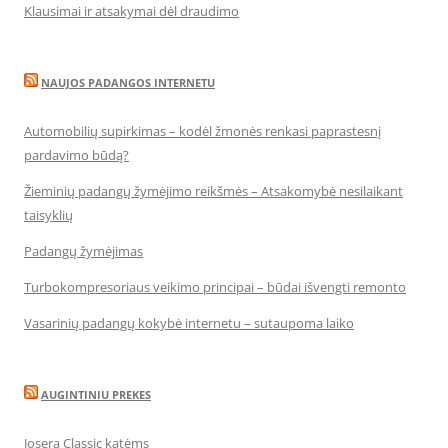
Klausimai ir atsakymai dėl draudimo
NAUJOS PADANGOS INTERNETU
Automobilių supirkimas – kodėl žmonės renkasi paprastesnį
pardavimo būdą?
Žieminių padangų žymėjimo reikšmės – Atsakomybė nesilaikant
taisyklių
Padangų žymėjimas
Turbokompresoriaus veikimo principai – būdai išvengti remonto
Vasarinių padangų kokybė internetu – sutaupoma laiko
AUGINTINIU PREKES
Josera Classic katėms