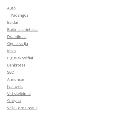
Auto
Padangos
Baldai
Buitiniai prietaisai
Draudimas
Signalizacija
Kava
Pigūs skrydžiai
Bankrotas
SEO
Annonser
Įvairovės
Visi skelbimai
Statyba
Veža į oro uostus