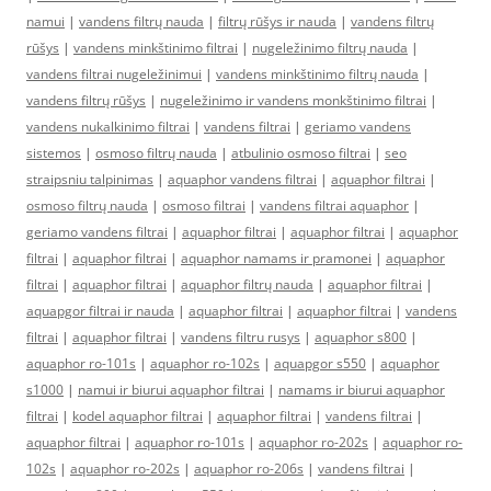
namui
|
vandens filtrų nauda
|
filtrų rūšys ir nauda
|
vandens filtrų
rūšys
|
vandens minkštinimo filtrai
|
nugeležinimo filtrų nauda
|
vandens filtrai nugeležinimui
|
vandens minkštinimo filtrų nauda
|
vandens filtrų rūšys
|
nugeležinimo ir vandens monkštinimo filtrai
|
vandens nukalkinimo filtrai
|
vandens filtrai
|
geriamo vandens
sistemos
|
osmoso filtrų nauda
|
atbulinio osmoso filtrai
|
seo
straipsniu talpinimas
|
aquaphor vandens filtrai
|
aquaphor filtrai
|
osmoso filtrų nauda
|
osmoso filtrai
|
vandens filtrai aquaphor
|
geriamo vandens filtrai
|
aquaphor filtrai
|
aquaphor filtrai
|
aquaphor
filtrai
|
aquaphor filtrai
|
aquaphor namams ir pramonei
|
aquaphor
filtrai
|
aquaphor filtrai
|
aquaphor filtrų nauda
|
aquaphor filtrai
|
aquapgor filtrai ir nauda
|
aquaphor filtrai
|
aquaphor filtrai
|
vandens
filtrai
|
aquaphor filtrai
|
vandens filtru rusys
|
aquaphor s800
|
aquaphor ro-101s
|
aquaphor ro-102s
|
aquapgor s550
|
aquaphor
s1000
|
namui ir biurui aquaphor filtrai
|
namams ir biurui aquaphor
filtrai
|
kodel aquaphor filtrai
|
aquaphor filtrai
|
vandens filtrai
|
aquaphor filtrai
|
aquaphor ro-101s
|
aquaphor ro-202s
|
aquaphor ro-
102s
|
aquaphor ro-202s
|
aquaphor ro-206s
|
vandens filtrai
|