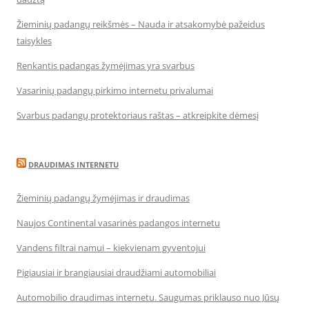
Žieminių padangų reikšmės – Nauda ir atsakomybė pažeidus
taisykles
Renkantis padangas žymėjimas yra svarbus
Vasarinių padangų pirkimo internetu privalumai
Svarbus padangų protektoriaus raštas – atkreipkite dėmesį
DRAUDIMAS INTERNETU
Žieminių padangų žymėjimas ir draudimas
Naujos Continental vasarinės padangos internetu
Vandens filtrai namui – kiekvienam gyventojui
Pigiausiai ir brangiausiai draudžiami automobiliai
Automobilio draudimas internetu. Saugumas priklauso nuo Jūsų