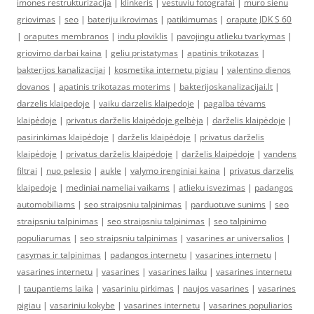
imones restrukturizacija
|
klinkeris
|
vestuviu fotografai
|
muro sienu
griovimas
|
seo
|
bateriju ikrovimas
|
patikimumas
|
orapute JDK S 60
|
oraputes membranos
|
indu ploviklis
|
pavojingu atlieku tvarkymas
|
griovimo darbai kaina
|
geliu pristatymas
|
apatinis trikotazas
|
bakterijos kanalizacijai
|
kosmetika internetu pigiau
|
valentino dienos
dovanos
|
apatinis trikotazas moterims
|
bakterijoskanalizacijai.lt
|
darzelis klaipedoje
|
vaiku darzelis klaipedoje
|
pagalba tėvams
klaipėdoje
|
privatus darželis klaipėdoje gelbėja
|
darželis klaipėdoje
|
pasirinkimas klaipėdoje
|
darželis klaipėdoje
|
privatus darželis
klaipėdoje
|
privatus darželis klaipėdoje
|
darželis klaipėdoje
|
vandens
filtrai
|
nuo pelesio
|
aukle
|
valymo irenginiai kaina
|
privatus darzelis
klaipedoje
|
mediniai nameliai vaikams
|
atlieku isvezimas
|
padangos
automobiliams
|
seo straipsniu talpinimas
|
parduotuve sunims
|
seo
straipsniu talpinimas
|
seo straipsniu talpinimas
|
seo talpinimo
populiarumas
|
seo straipsniu talpinimas
|
vasarines ar universalios
|
rasymas ir talpinimas
|
padangos internetu
|
vasarines internetu
|
vasarines internetu
|
vasarines
|
vasarines laiku
|
vasarines internetu
|
taupantiems laika
|
vasariniu pirkimas
|
naujos vasarines
|
vasarines
pigiau
|
vasariniu kokybe
|
vasarines internetu
|
vasarines populiarios