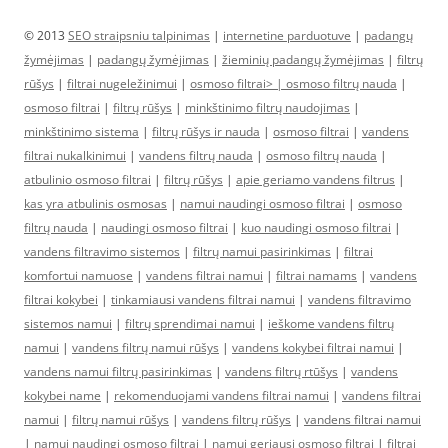
© 2013
SEO straipsniu talpinimas
|
internetine parduotuve
|
padangų
žymėjimas
|
padangų žymėjimas
|
žieminių padangų žymėjimas
|
filtrų
rūšys
|
filtrai nugeležinimui
|
osmoso filtrai> |
osmoso filtrų nauda
|
osmoso filtrai
|
filtrų rūšys
|
minkštinimo filtrų naudojimas
|
minkštinimo sistema
|
filtrų rūšys ir nauda
|
osmoso filtrai
|
vandens
filtrai nukalkinimui
|
vandens filtrų nauda
|
osmoso filtrų nauda
|
atbulinio osmoso filtrai
|
filtrų rūšys
|
apie geriamo vandens filtrus
|
kas yra atbulinis osmosas
|
namui naudingi osmoso filtrai
|
osmoso
filtrų nauda
|
naudingi osmoso filtrai
|
kuo naudingi osmoso filtrai
|
vandens filtravimo sistemos
|
filtrų namui pasirinkimas
|
filtrai
komfortui namuose
|
vandens filtrai namui
|
filtrai namams
|
vandens
filtrai kokybei
|
tinkamiausi vandens filtrai namui
|
vandens filtravimo
sistemos namui
|
filtrų sprendimai namui
|
ieškome vandens filtrų
namui
|
vandens filtrų namui rūšys
|
vandens kokybei filtrai namui
|
vandens namui filtrų pasirinkimas
|
vandens filtrų rtūšys
|
vandens
kokybei name
|
rekomenduojami vandens filtrai namui
|
vandens filtrai
namui
|
filtrų namui rūšys
|
vandens filtrų rūšys
|
vandens filtrai namui
|
namui naudingi osmoso filtrai
|
namui geriausi osmoso filtrai
|
filtrai