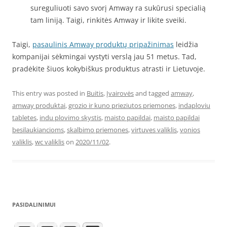
sureguliuoti savo svorį Amway ra sukūrusi specialią
tam liniją. Taigi, rinkitės Amway ir likite sveiki.
Taigi,
pasaulinis Amway produktų pripažinimas
leidžia
kompanijai sėkmingai vystyti verslą jau 51 metus. Tad,
pradėkite šiuos kokybiškus produktus atrasti ir Lietuvoje.
This entry was posted in
Buitis
,
Įvairovės
and tagged
amway
,
amway produktai
,
grozio ir kuno prieziutos priemones
,
indaploviu
tabletes
,
indu plovimo skystis
,
maisto papildai
,
maisto papildai
besilaukiancioms
,
skalbimo priemones
,
virtuves valiklis
,
vonios
valiklis
,
wc valiklis
on
2020/11/02
.
PASIDALINIMUI