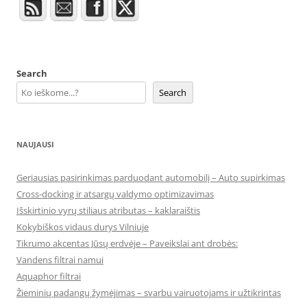
Search
Search
NAUJAUSI
Geriausias pasirinkimas parduodant automobilį – Auto supirkimas
Cross-docking ir atsargų valdymo optimizavimas
Išskirtinio vyrų stiliaus atributas – kaklaraištis
Kokybiškos vidaus durys Vilniuje
Tikrumo akcentas Jūsų erdvėje – Paveikslai ant drobės:
Vandens filtrai namui
Aquaphor filtrai
Žieminių padangų žymėjimas – svarbu vairuotojams ir užtikrintas