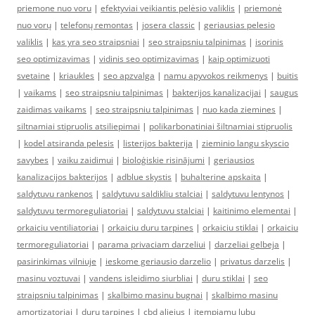
priemone nuo voru
|
efektyviai veikiantis pelėsio valiklis
|
priemonė
nuo vorų
|
telefonų remontas
|
josera classic
|
geriausias pelesio
valiklis
|
kas yra seo straipsniai
|
seo straipsniu talpinimas
|
isorinis
seo optimizavimas
|
vidinis seo optimizavimas
|
kaip optimizuoti
svetaine
|
kriaukles
|
seo apzvalga
|
namu apyvokos reikmenys
|
buitis
|
vaikams
|
seo straipsniu talpinimas
|
bakterijos kanalizacijai
|
saugus
zaidimas vaikams
|
seo straipsniu talpinimas
|
nuo kada ziemines
|
siltnamiai stipruolis atsiliepimai
|
polikarbonatiniai šiltnamiai stipruolis
|
kodel atsiranda pelesis
|
listerijos bakterija
|
zieminio langu skyscio
savybes
|
vaiku zaidimui
|
bioloģiskie risinājumi
|
geriausios
kanalizacijos bakterijos
|
adblue skystis
|
buhalterine apskaita
|
saldytuvu rankenos
|
saldytuvu saldikliu stalciai
|
saldytuvu lentynos
|
saldytuvu termoreguliatoriai
|
saldytuvu stalciai
|
kaitinimo elementai
|
orkaiciu ventiliatoriai
|
orkaiciu duru tarpines
|
orkaiciu stiklai
|
orkaiciu
termoreguliatoriai
|
parama privaciam darzeliui
|
darzeliai gelbeja
|
pasirinkimas vilniuje
|
ieskome geriausio darzelio
|
privatus darzelis
|
masinu voztuvai
|
vandens isleidimo siurbliai
|
duru stiklai
|
seo
straipsniu talpinimas
|
skalbimo masinu bugnai
|
skalbimo masinu
amortizatoriai
|
duru tarpines
|
cbd aliejus
|
itempiamu lubu