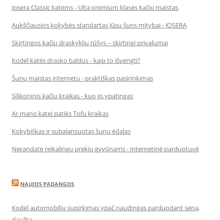
Josera Classic katėms - Ulta premium klasės kačių maistas
Aukščiausios kokybės standartas Jūsų šuns mitybai - JOSERA
Skirtingos kačių draskyklių rūšys – skirtingi privalumai
Kodėl katės drasko baldus - kaip to išvengti?
Šunų maistas internetu - praktiškas pasirinkimas
Silikoninis kačių kraikas - kuo jis ypatingas
Ar mano katei patiks Tofu kraikas
Kokybiškas ir subalansuotas šunų ėdalas
Nerandate reikalingų prekių gyvūnams - internetinė parduotuvė
NAUJOS PADANGOS
Kodėl automobilių supirkimas ypač naudingas parduodant seną,
daužtą