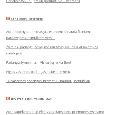
Geriausia gyvūnų prekių parduotuvė – internetu
PADANGOS INTERNETU
Automobilių supirkimas yra ekonominė nauda fiziniams
pardavėjams ir smulkiam verslui
Žieminių padangų žymėjimo reikšmės, Nauda ir Atsakomybė
naudojant
Padangų žymėjimas – Viskas ką reikia žinoti
Pigias vasarines padangas rasite internetu
Tik vasarinės padangos internetu – naudotų nepirkčiau
SEO STRAIPSNIU TALPINIMAS
Auto supirkimas kaip efektyvus transporto priemonės gyvavimo