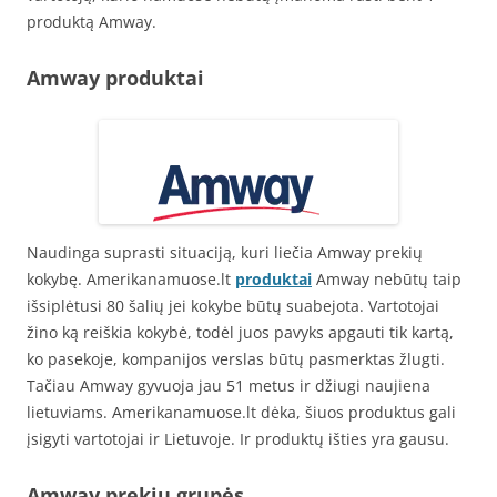
produktą Amway.
Amway produktai
Naudinga suprasti situaciją, kuri liečia Amway prekių
kokybę. Amerikanamuose.lt
produktai
Amway nebūtų taip
išsiplėtusi 80 šalių jei kokybe būtų suabejota. Vartotojai
žino ką reiškia kokybė, todėl juos pavyks apgauti tik kartą,
ko pasekoje, kompanijos verslas būtų pasmerktas žlugti.
Tačiau Amway gyvuoja jau 51 metus ir džiugi naujiena
lietuviams. Amerikanamuose.lt dėka, šiuos produktus gali
įsigyti vartotojai ir Lietuvoje. Ir produktų išties yra gausu.
Amway prekių grupės