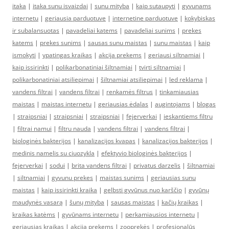
itaka
|
itaka sunu isvaizdai
|
sunu mityba
|
kaip sutaupyti
|
gyvunams
internetu
|
geriausia parduotuve
|
internetine parduotuve
|
kokybiskas
ir subalansuotas
|
pavadeliai katems
|
pavadeliai sunims
|
prekes
katems
|
prekes sunims
|
sausas sunu maistas
|
sunu maistas
|
kaip
ismokyti
|
ypatingas kraikas
|
akcija prekems
|
geriausi siltnamiai
|
kaip issirinkti
|
polikarbonatiniai šiltnamiai
|
tvirti siltnamiai
|
polikarbonatiniai atsiliepimai
|
šiltnamiai atsiliepimai
|
led reklama
|
vandens filtrai
|
vandens filtrai
|
renkamės filtrus
|
tinkamiausias
maistas
|
maistas internetu
|
geriausias ėdalas
|
augintojams
|
blogas
|
straipsniai
|
straipsniai
|
straipsniai
|
fejerverkai
|
ieskantiems filtru
|
filtrai namui
|
filtru nauda
|
vandens filtrai
|
vandens filtrai
|
biologinės bakterijos
|
kanalizacijos kvapas
|
kanalizacijos bakterijos
|
medinis namelis su ciuozykla
|
efektyvio biologinės bakterijos
|
fejerverkai
|
sodui
|
brita vandens filtrai
|
privatus darzelis
|
šiltnamiai
|
siltnamiai
|
gyvunu prekes
|
maistas sunims
|
geriausias sunu
maistas
|
kaip issirinkti kraika
|
gelbsti gyvūnus nuo karščio
|
gyvūnų
maudynės vasarą
|
šunų mityba
|
sausas maistas
|
kačių kraikas
|
kraikas katėms
|
gyvūnams internetu
|
perkamiausios internetu
|
geriausias kraikas
|
akcija prekems
|
zooprekės
|
profesionalūs