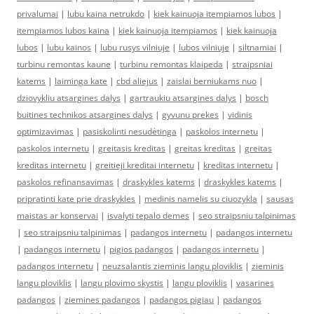
privalumai
|
lubu kaina netrukdo
|
kiek kainuoja itempiamos lubos
|
itempiamos lubos kaina
|
kiek kainuoja itempiamos
|
kiek kainuoja
lubos
|
lubu kainos
|
lubu rusys vilniuje
|
lubos vilniuje
|
siltnamiai
|
turbinu remontas kaune
|
turbinu remontas klaipeda
|
straipsniai
katems
|
laiminga kate
|
cbd aliejus
|
zaislai berniukams nuo
|
dziovykliu atsargines dalys
|
gartraukiu atsargines dalys
|
bosch
buitines technikos atsargines dalys
|
gyvunu prekes
|
vidinis
optimizavimas
|
pasiskolinti nesudėtinga
|
paskolos internetu
|
paskolos internetu
|
greitasis kreditas
|
greitas kreditas
|
greitas
kreditas internetu
|
greitieji kreditai internetu
|
kreditas internetu
|
paskolos refinansavimas
|
draskykles katems
|
draskykles katems
|
pripratinti kate prie draskykles
|
medinis namelis su ciuozykla
|
sausas
maistas ar konservai
|
isvalyti tepalo demes
|
seo straipsniu talpinimas
|
seo straipsniu talpinimas
|
padangos internetu
|
padangos internetu
|
padangos internetu
|
pigios padangos
|
padangos internetu
|
padangos internetu
|
neuzsalantis zieminis langu ploviklis
|
zieminis
langu ploviklis
|
langu plovimo skystis
|
langu ploviklis
|
vasarines
padangos
|
ziemines padangos
|
padangos pigiau
|
padangos