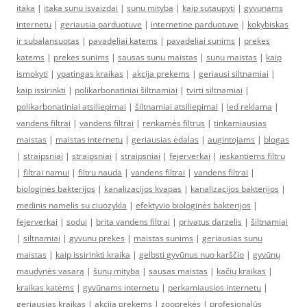
itaka
|
itaka sunu isvaizdai
|
sunu mityba
|
kaip sutaupyti
|
gyvunams
internetu
|
geriausia parduotuve
|
internetine parduotuve
|
kokybiskas
ir subalansuotas
|
pavadeliai katems
|
pavadeliai sunims
|
prekes
katems
|
prekes sunims
|
sausas sunu maistas
|
sunu maistas
|
kaip
ismokyti
|
ypatingas kraikas
|
akcija prekems
|
geriausi siltnamiai
|
kaip issirinkti
|
polikarbonatiniai šiltnamiai
|
tvirti siltnamiai
|
polikarbonatiniai atsiliepimai
|
šiltnamiai atsiliepimai
|
led reklama
|
vandens filtrai
|
vandens filtrai
|
renkamės filtrus
|
tinkamiausias
maistas
|
maistas internetu
|
geriausias ėdalas
|
augintojams
|
blogas
|
straipsniai
|
straipsniai
|
straipsniai
|
fejerverkai
|
ieskantiems filtru
|
filtrai namui
|
filtru nauda
|
vandens filtrai
|
vandens filtrai
|
biologinės bakterijos
|
kanalizacijos kvapas
|
kanalizacijos bakterijos
|
medinis namelis su ciuozykla
|
efektyvio biologinės bakterijos
|
fejerverkai
|
sodui
|
brita vandens filtrai
|
privatus darzelis
|
šiltnamiai
|
siltnamiai
|
gyvunu prekes
|
maistas sunims
|
geriausias sunu
maistas
|
kaip issirinkti kraika
|
gelbsti gyvūnus nuo karščio
|
gyvūnų
maudynės vasarą
|
šunų mityba
|
sausas maistas
|
kačių kraikas
|
kraikas katėms
|
gyvūnams internetu
|
perkamiausios internetu
|
geriausias kraikas
|
akcija prekems
|
zooprekės
|
profesionalūs