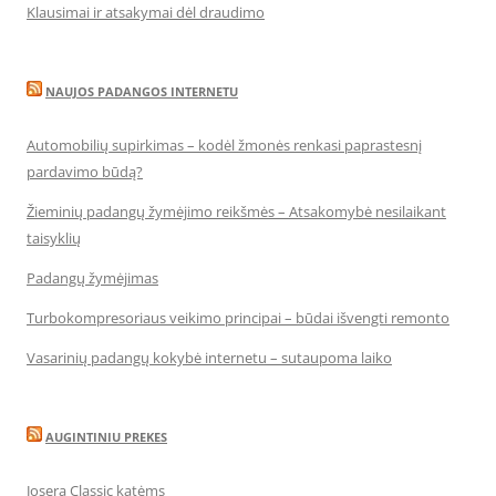
Klausimai ir atsakymai dėl draudimo
NAUJOS PADANGOS INTERNETU
Automobilių supirkimas – kodėl žmonės renkasi paprastesnį
pardavimo būdą?
Žieminių padangų žymėjimo reikšmės – Atsakomybė nesilaikant
taisyklių
Padangų žymėjimas
Turbokompresoriaus veikimo principai – būdai išvengti remonto
Vasarinių padangų kokybė internetu – sutaupoma laiko
AUGINTINIU PREKES
Josera Classic katėms