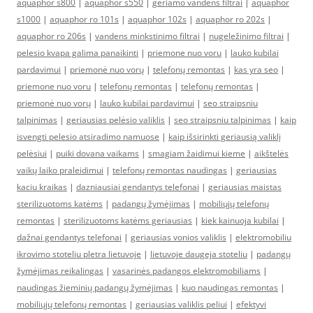
aquaphor s800
|
aquaphor s550
|
geriamo vandens filtrai
|
aquaphor
s1000
|
aquaphor ro 101s
|
aquaphor 102s
|
aquaphor ro 202s
|
aquaphor ro 206s
|
vandens minkstinimo filtrai
|
nugeležinimo filtrai
|
pelesio kvapa galima panaikinti
|
priemone nuo voru
|
lauko kubilai
pardavimui
|
priemonė nuo vorų
|
telefonų remontas
|
kas yra seo
|
priemone nuo voru
|
telefonų remontas
|
telefonų remontas
|
priemonė nuo vorų
|
lauko kubilai pardavimui
|
seo straipsniu
talpinimas
|
geriausias pelėsio valiklis
|
seo straipsniu talpinimas
|
kaip
isvengti pelesio atsiradimo namuose
|
kaip išsirinkti geriausią valiklį
pelėsiui
|
puiki dovana vaikams
|
smagiam žaidimui kieme
|
aikštelės
vaikų laiko praleidimui
|
telefonų remontas naudingas
|
geriausias
kaciu kraikas
|
dazniausiai gendantys telefonai
|
geriausias maistas
sterilizuotoms katėms
|
padangų žymėjimas
|
mobiliųjų telefonų
remontas
|
sterilizuotoms katėms geriausias
|
kiek kainuoja kubilai
|
dažnai gendantys telefonai
|
geriausias vonios valiklis
|
elektromobiliu
ikrovimo stoteliu pletra lietuvoje
|
lietuvoje daugeja stoteliu
|
padangų
žymėjimas reikalingas
|
vasarinės padangos elektromobiliams
|
naudingas žieminių padangų žymėjimas
|
kuo naudingas remontas
|
mobiliųjų telefonų remontas
|
geriausias valiklis peliui
|
efektyvi