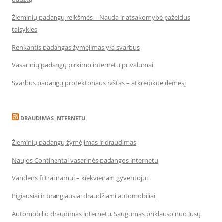
Žieminių padangų reikšmės – Nauda ir atsakomybė pažeidus
taisykles
Renkantis padangas žymėjimas yra svarbus
Vasarinių padangų pirkimo internetu privalumai
Svarbus padangų protektoriaus raštas – atkreipkite dėmesį
DRAUDIMAS INTERNETU
Žieminių padangų žymėjimas ir draudimas
Naujos Continental vasarinės padangos internetu
Vandens filtrai namui – kiekvienam gyventojui
Pigiausiai ir brangiausiai draudžiami automobiliai
Automobilio draudimas internetu. Saugumas priklauso nuo Jūsų