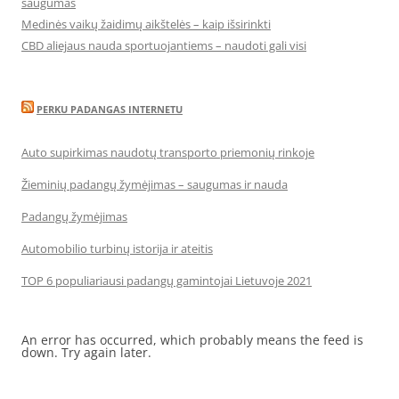
saugumas
Medinės vaikų žaidimų aikštelės – kaip išsirinkti
CBD aliejaus nauda sportuojantiems – naudoti gali visi
PERKU PADANGAS INTERNETU
Auto supirkimas naudotų transporto priemonių rinkoje
Žieminių padangų žymėjimas – saugumas ir nauda
Padangų žymėjimas
Automobilio turbinų istorija ir ateitis
TOP 6 populiariausi padangų gamintojai Lietuvoje 2021
An error has occurred, which probably means the feed is
down. Try again later.