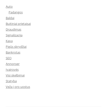
Auto
Padangos
Baldai
Buitiniai prietaisai
Draudimas
Signalizacija
Kava
Pigūs skrydžiai
Bankrotas
SEO
Annonser
Įvairovės
Visi skelbimai
Statyba
Veža į oro uostus