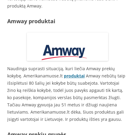
produktą Amway.
Amway produktai
Naudinga suprasti situaciją, kuri liečia Amway prekių
kokybę. Amerikanamuose.lt
produktai
Amway nebūtų taip
išsiplėtusi 80 šalių jei kokybe būtų suabejota. Vartotojai
žino ką reiškia kokybė, todėl juos pavyks apgauti tik kartą,
ko pasekoje, kompanijos verslas būtų pasmerktas žlugti.
Tačiau Amway gyvuoja jau 51 metus ir džiugi naujiena
lietuviams. Amerikanamuose.lt dėka, šiuos produktus gali
įsigyti vartotojai ir Lietuvoje. Ir produktų išties yra gausu.
Amway prekių grupės