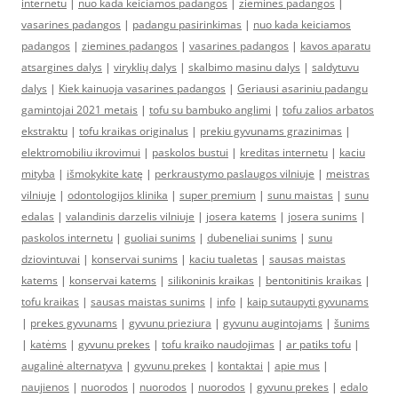
internetu
|
nuo kada keiciamos padangos
|
ziemines padangos
|
vasarines padangos
|
padangu pasirinkimas
|
nuo kada keiciamos
padangos
|
ziemines padangos
|
vasarines padangos
|
kavos aparatu
atsargines dalys
|
viryklių dalys
|
skalbimo masinu dalys
|
saldytuvu
dalys
|
Kiek kainuoja vasarines padangos
|
Geriausi asariniu padangu
gamintojai 2021 metais
|
tofu su bambuko anglimi
|
tofu zalios arbatos
ekstraktu
|
tofu kraikas originalus
|
prekiu gyvunams grazinimas
|
elektromobiliu ikrovimui
|
paskolos bustui
|
kreditas internetu
|
kaciu
mityba
|
išmokykite katę
|
perkraustymo paslaugos vilniuje
|
meistras
vilniuje
|
odontologijos klinika
|
super premium
|
sunu maistas
|
sunu
edalas
|
valandinis darzelis vilniuje
|
josera katems
|
josera sunims
|
paskolos internetu
|
guoliai sunims
|
dubeneliai sunims
|
sunu
dziovintuvai
|
konservai sunims
|
kaciu tualetas
|
sausas maistas
katems
|
konservai katems
|
silikoninis kraikas
|
bentonitinis kraikas
|
tofu kraikas
|
sausas maistas sunims
|
info
|
kaip sutaupyti gyvunams
|
prekes gyvunams
|
gyvunu prieziura
|
gyvunu augintojams
|
šunims
|
katėms
|
gyvunu prekes
|
tofu kraiko naudojimas
|
ar patiks tofu
|
augalinė alternatyva
|
gyvunu prekes
|
kontaktai
|
apie mus
|
naujienos
|
nuorodos
|
nuorodos
|
nuorodos
|
gyvunu prekes
|
edalo