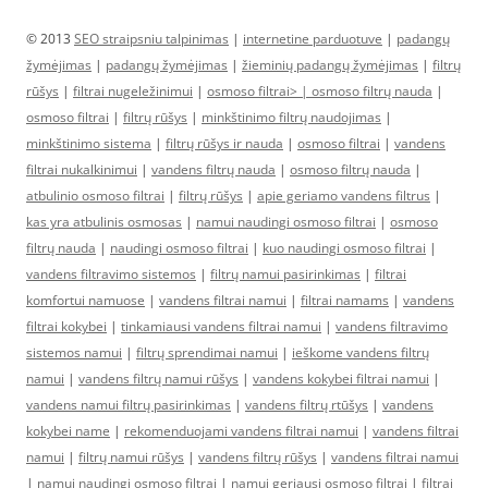
© 2013
SEO straipsniu talpinimas
|
internetine parduotuve
|
padangų
žymėjimas
|
padangų žymėjimas
|
žieminių padangų žymėjimas
|
filtrų
rūšys
|
filtrai nugeležinimui
|
osmoso filtrai> |
osmoso filtrų nauda
|
osmoso filtrai
|
filtrų rūšys
|
minkštinimo filtrų naudojimas
|
minkštinimo sistema
|
filtrų rūšys ir nauda
|
osmoso filtrai
|
vandens
filtrai nukalkinimui
|
vandens filtrų nauda
|
osmoso filtrų nauda
|
atbulinio osmoso filtrai
|
filtrų rūšys
|
apie geriamo vandens filtrus
|
kas yra atbulinis osmosas
|
namui naudingi osmoso filtrai
|
osmoso
filtrų nauda
|
naudingi osmoso filtrai
|
kuo naudingi osmoso filtrai
|
vandens filtravimo sistemos
|
filtrų namui pasirinkimas
|
filtrai
komfortui namuose
|
vandens filtrai namui
|
filtrai namams
|
vandens
filtrai kokybei
|
tinkamiausi vandens filtrai namui
|
vandens filtravimo
sistemos namui
|
filtrų sprendimai namui
|
ieškome vandens filtrų
namui
|
vandens filtrų namui rūšys
|
vandens kokybei filtrai namui
|
vandens namui filtrų pasirinkimas
|
vandens filtrų rtūšys
|
vandens
kokybei name
|
rekomenduojami vandens filtrai namui
|
vandens filtrai
namui
|
filtrų namui rūšys
|
vandens filtrų rūšys
|
vandens filtrai namui
|
namui naudingi osmoso filtrai
|
namui geriausi osmoso filtrai
|
filtrai