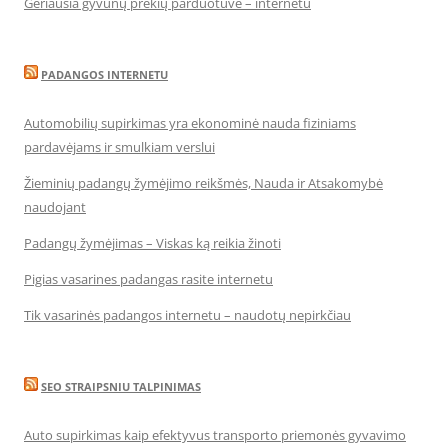
Geriausia gyvūnų prekių parduotuvė – internetu
PADANGOS INTERNETU
Automobilių supirkimas yra ekonominė nauda fiziniams
pardavėjams ir smulkiam verslui
Žieminių padangų žymėjimo reikšmės, Nauda ir Atsakomybė
naudojant
Padangų žymėjimas – Viskas ką reikia žinoti
Pigias vasarines padangas rasite internetu
Tik vasarinės padangos internetu – naudotų nepirkčiau
SEO STRAIPSNIU TALPINIMAS
Auto supirkimas kaip efektyvus transporto priemonės gyvavimo