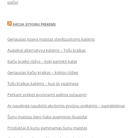
pačių!
AKCIJA GYVUNU PREKEMS
Geriausias Josera maistas sterilizuotoms katėms
Augalinė alternatyva katėms – Tofu kraikas
Kačių kraiko rūšys – kokį parinkti katei
Geriausias kačių kraikas – kokios rūšies
Tofu kraikas katėms – kuo jis ypatingas
Perkant prekes gyvūnams galima sutaupyti
Ar naudinga naudotis akcijomis gyvūnų prekėmis – pastebėjimai
Šunų maistas daro įtaką augintinio išvaizdai
Produktai iš kurių gaminamas šunų maistas