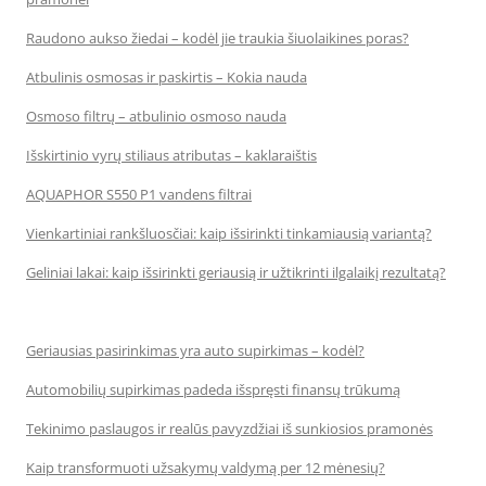
Raudono aukso žiedai – kodėl jie traukia šiuolaikines poras?
Atbulinis osmosas ir paskirtis – Kokia nauda
Osmoso filtrų – atbulinio osmoso nauda
Išskirtinio vyrų stiliaus atributas – kaklaraištis
AQUAPHOR S550 P1 vandens filtrai
Vienkartiniai rankšluosčiai: kaip išsirinkti tinkamiausią variantą?
Geliniai lakai: kaip išsirinkti geriausią ir užtikrinti ilgalaikį rezultatą?
Geriausias pasirinkimas yra auto supirkimas – kodėl?
Automobilių supirkimas padeda išspręsti finansų trūkumą
Tekinimo paslaugos ir realūs pavyzdžiai iš sunkiosios pramonės
Kaip transformuoti užsakymų valdymą per 12 mėnesių?