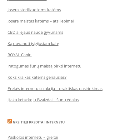
Josera sterilizuotoms katėms
Josera maistas katėms – atsiliepimai
CBD aliejaus nauda gyvūnams
Ką dovanoti įsigijusiam katę
ROYAL Canin
Patogumas šunų maistą pirkti internetu
Koks kraikas katėms geriausias?
Prekės internetu su akcija – praktiškas pasirinkimas
Įtaka keturkojų išvaizdai – šunų ėdalas
GREITIEJI KREDITAI INTERNETU
Paskolos internetu – greitai