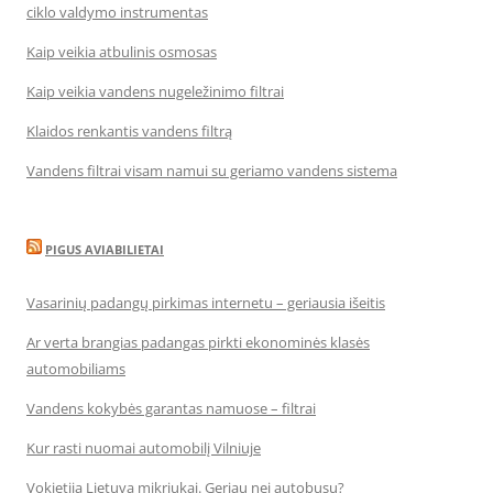
ciklo valdymo instrumentas
Kaip veikia atbulinis osmosas
Kaip veikia vandens nugeležinimo filtrai
Klaidos renkantis vandens filtrą
Vandens filtrai visam namui su geriamo vandens sistema
PIGUS AVIABILIETAI
Vasarinių padangų pirkimas internetu – geriausia išeitis
Ar verta brangias padangas pirkti ekonominės klasės
automobiliams
Vandens kokybės garantas namuose – filtrai
Kur rasti nuomai automobilį Vilniuje
Vokietija Lietuva mikriukai. Geriau nei autobusu?