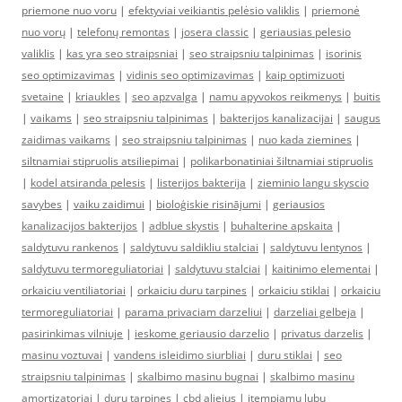
priemone nuo voru
|
efektyviai veikiantis pelėsio valiklis
|
priemonė
nuo vorų
|
telefonų remontas
|
josera classic
|
geriausias pelesio
valiklis
|
kas yra seo straipsniai
|
seo straipsniu talpinimas
|
isorinis
seo optimizavimas
|
vidinis seo optimizavimas
|
kaip optimizuoti
svetaine
|
kriaukles
|
seo apzvalga
|
namu apyvokos reikmenys
|
buitis
|
vaikams
|
seo straipsniu talpinimas
|
bakterijos kanalizacijai
|
saugus
zaidimas vaikams
|
seo straipsniu talpinimas
|
nuo kada ziemines
|
siltnamiai stipruolis atsiliepimai
|
polikarbonatiniai šiltnamiai stipruolis
|
kodel atsiranda pelesis
|
listerijos bakterija
|
zieminio langu skyscio
savybes
|
vaiku zaidimui
|
bioloģiskie risinājumi
|
geriausios
kanalizacijos bakterijos
|
adblue skystis
|
buhalterine apskaita
|
saldytuvu rankenos
|
saldytuvu saldikliu stalciai
|
saldytuvu lentynos
|
saldytuvu termoreguliatoriai
|
saldytuvu stalciai
|
kaitinimo elementai
|
orkaiciu ventiliatoriai
|
orkaiciu duru tarpines
|
orkaiciu stiklai
|
orkaiciu
termoreguliatoriai
|
parama privaciam darzeliui
|
darzeliai gelbeja
|
pasirinkimas vilniuje
|
ieskome geriausio darzelio
|
privatus darzelis
|
masinu voztuvai
|
vandens isleidimo siurbliai
|
duru stiklai
|
seo
straipsniu talpinimas
|
skalbimo masinu bugnai
|
skalbimo masinu
amortizatoriai
|
duru tarpines
|
cbd aliejus
|
itempiamu lubu