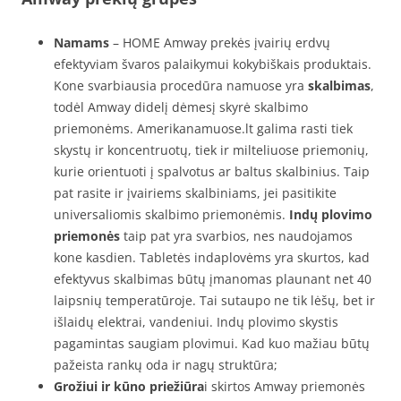
Namams
– HOME Amway prekės įvairių erdvų
efektyviam švaros palaikymui kokybiškais produktais.
Kone svarbiausia procedūra namuose yra
skalbimas
,
todėl Amway didelį dėmesį skyrė skalbimo
priemonėms. Amerikanamuose.lt galima rasti tiek
skystų ir koncentruotų, tiek ir milteliuose priemonių,
kurie orientuoti į spalvotus ar baltus skalbinius. Taip
pat rasite ir įvairiems skalbiniams, jei pasitikite
universaliomis skalbimo priemonėmis.
Indų plovimo
priemonės
taip pat yra svarbios, nes naudojamos
kone kasdien. Tabletės indaplovėms yra skurtos, kad
efektyvus skalbimas būtų įmanomas plaunant net 40
laipsnių temperatūroje. Tai sutaupo ne tik lėšų, bet ir
išlaidų elektrai, vandeniui. Indų plovimo skystis
pagamintas saugiam plovimui. Kad kuo mažiau būtų
pažeista rankų oda ir nagų struktūra;
Grožiui ir kūno priežiūra
i skirtos Amway priemonės