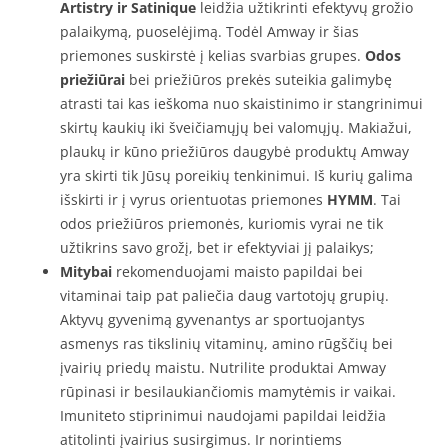
Artistry ir Satinique
leidžia užtikrinti efektyvų grožio
palaikymą, puoselėjimą. Todėl Amway ir šias
priemones suskirstė į kelias svarbias grupes.
Odos
priežiūrai
bei priežiūros prekės suteikia galimybę
atrasti tai kas ieškoma nuo skaistinimo ir stangrinimui
skirtų kaukių iki šveičiamųjų bei valomųjų. Makiažui,
plaukų ir kūno priežiūros daugybė produktų Amway
yra skirti tik Jūsų poreikių tenkinimui. Iš kurių galima
išskirti ir į vyrus orientuotas priemones
HYMM
. Tai
odos priežiūros priemonės, kuriomis vyrai ne tik
užtikrins savo grožį, bet ir efektyviai jį palaikys;
Mitybai
rekomenduojami maisto papildai bei
vitaminai taip pat paliečia daug vartotojų grupių.
Aktyvų gyvenimą gyvenantys ar sportuojantys
asmenys ras tikslinių vitaminų, amino rūgščių bei
įvairių priedų maistu. Nutrilite produktai Amway
rūpinasi ir besilaukiančiomis mamytėmis ir vaikai.
Imuniteto stiprinimui naudojami papildai leidžia
atitolinti įvairius susirgimus. Ir norintiems