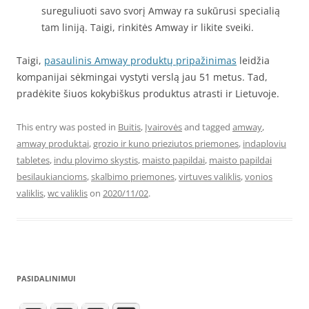
sureguliuoti savo svorį Amway ra sukūrusi specialią
tam liniją. Taigi, rinkitės Amway ir likite sveiki.
Taigi,
pasaulinis Amway produktų pripažinimas
leidžia
kompanijai sėkmingai vystyti verslą jau 51 metus. Tad,
pradėkite šiuos kokybiškus produktus atrasti ir Lietuvoje.
This entry was posted in
Buitis
,
Įvairovės
and tagged
amway
,
amway produktai
,
grozio ir kuno prieziutos priemones
,
indaploviu
tabletes
,
indu plovimo skystis
,
maisto papildai
,
maisto papildai
besilaukiancioms
,
skalbimo priemones
,
virtuves valiklis
,
vonios
valiklis
,
wc valiklis
on
2020/11/02
.
PASIDALINIMUI