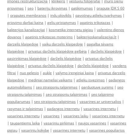
imones restrukturizacija
|
klinkeris
|
vestuviu fotografai
|
muro sienu
griovimas
|
seo
|
bateriju ikrovimas
|
patikimumas
|
orapute JDK S 60
|
oraputes membranos
|
indu ploviklis
|
pavojingu atlieku tvarkymas
|
griovimo darbai kaina
|
geliu pristatymas
|
apatinis trikotazas
|
bakterijos kanalizacijai
|
kosmetika internetu pigiau
|
valentino dienos
dovanos
|
apatinis trikotazas moterims
|
bakterijoskanalizacijai.lt
|
darzelis klaipedoje
|
vaiku darzelis klaipedoje
|
pagalba tėvams
klaipėdoje
|
privatus darželis klaipėdoje gelbėja
|
darželis klaipėdoje
|
pasirinkimas klaipėdoje
|
darželis klaipėdoje
|
privatus darželis
klaipėdoje
|
privatus darželis klaipėdoje
|
darželis klaipėdoje
|
vandens
filtrai
|
nuo pelesio
|
aukle
|
valymo irenginiai kaina
|
privatus darzelis
klaipedoje
|
mediniai nameliai vaikams
|
atlieku isvezimas
|
padangos
automobiliams
|
seo straipsniu talpinimas
|
parduotuve sunims
|
seo
straipsniu talpinimas
|
seo straipsniu talpinimas
|
seo talpinimo
populiarumas
|
seo straipsniu talpinimas
|
vasarines ar universalios
|
rasymas ir talpinimas
|
padangos internetu
|
vasarines internetu
|
vasarines internetu
|
vasarines
|
vasarines laiku
|
vasarines internetu
|
taupantiems laika
|
vasariniu pirkimas
|
naujos vasarines
|
vasarines
pigiau
|
vasariniu kokybe
|
vasarines internetu
|
vasarines populiarios