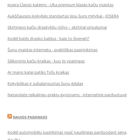
Josera Classic katėms - Ulta premium klasės kačių maistas
Aukščiausios kokybės standartas Jūsų šuns mitybai - JOSERA
Skirtingos kačių draskyklių rūšys – skirtingi privalumai
Kodėl katės drasko baldus - kaip to išvengti?
Šunų maistas internetu - praktiškas pasirinkimas
Silikoninis kačių kraikas - kuo jis ypatingas
Ar mano katei patiks Tofu kraikas
Kokybiškas ir subalansuotas šunų ėdalas
Nerandate reikalingų prekių gyvūnams - internetinė parduotuvė
NAUJOS PADANGOS
Kodėl automobilių supirkimas ypač naudingas parduodant seną,
daužtą