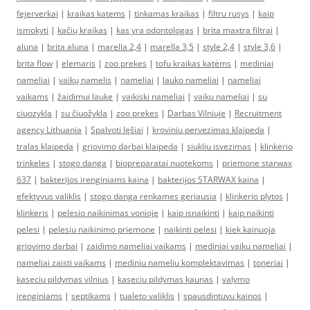
fejerverkai
|
kraikas katems
|
tinkamas kraikas
|
filtru rusys
|
kaip
ismokyti
|
kačių kraikas
|
kas yra odontologas
|
brita maxtra filtrai
|
aluna
|
brita aluna
|
marella 2,4
|
marella 3,5
|
style 2,4
|
style 3,6
|
brita flow
|
elemaris
|
zoo prekes
|
tofu kraikas katėms
|
mediniai
nameliai
|
vaikų namelis
|
nameliai
|
lauko nameliai
|
nameliai
vaikams
|
žaidimui lauke
|
vaikiski nameliai
|
vaiku nameliai
|
su
ciuozykla
|
su čiuožykla
|
zoo prekes
|
Darbas Vilniuje
|
Recruitment
agency Lithuania
|
Spalvoti lęšiai
|
kroviniu pervezimas klaipeda
|
tralas klaipeda
|
griovimo darbai klaipeda
|
siukliu isvezimas
|
klinkerio
trinkeles
|
stogo danga
|
biopreparatai nuotekoms
|
priemone starwax
637
|
bakterijos irenginiams kaina
|
bakterijos STARWAX kaina
|
efektyvus valiklis
|
stogo danga renkames geriausia
|
klinkerio plytos
|
klinkeris
|
pelesio naikinimas vonioje
|
kaip isnaikinti
|
kaip naikinti
pelesi
|
pelesiu naikinimo priemone
|
naikinti pelesi
|
kiek kainuoja
griovimo darbai
|
zaidimo nameliai vaikams
|
mediniai vaiku nameliai
|
nameliai zaisti vaikams
|
mediniu nameliu komplektavimas
|
toneriai
|
kaseciu pildymas vilnius
|
kaseciu pildymas kaunas
|
valymo
įrenginiams
|
septikams
|
tualeto valiklis
|
spausdintuvu kainos
|