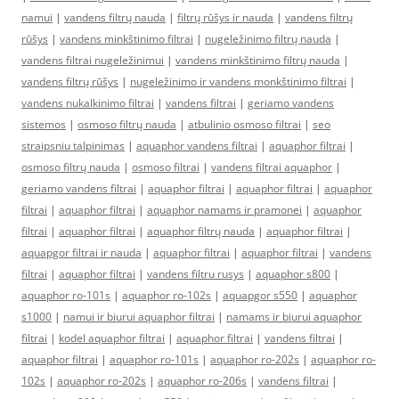
namui
|
vandens filtrų nauda
|
filtrų rūšys ir nauda
|
vandens filtrų
rūšys
|
vandens minkštinimo filtrai
|
nugeležinimo filtrų nauda
|
vandens filtrai nugeležinimui
|
vandens minkštinimo filtrų nauda
|
vandens filtrų rūšys
|
nugeležinimo ir vandens monkštinimo filtrai
|
vandens nukalkinimo filtrai
|
vandens filtrai
|
geriamo vandens
sistemos
|
osmoso filtrų nauda
|
atbulinio osmoso filtrai
|
seo
straipsniu talpinimas
|
aquaphor vandens filtrai
|
aquaphor filtrai
|
osmoso filtrų nauda
|
osmoso filtrai
|
vandens filtrai aquaphor
|
geriamo vandens filtrai
|
aquaphor filtrai
|
aquaphor filtrai
|
aquaphor
filtrai
|
aquaphor filtrai
|
aquaphor namams ir pramonei
|
aquaphor
filtrai
|
aquaphor filtrai
|
aquaphor filtrų nauda
|
aquaphor filtrai
|
aquapgor filtrai ir nauda
|
aquaphor filtrai
|
aquaphor filtrai
|
vandens
filtrai
|
aquaphor filtrai
|
vandens filtru rusys
|
aquaphor s800
|
aquaphor ro-101s
|
aquaphor ro-102s
|
aquapgor s550
|
aquaphor
s1000
|
namui ir biurui aquaphor filtrai
|
namams ir biurui aquaphor
filtrai
|
kodel aquaphor filtrai
|
aquaphor filtrai
|
vandens filtrai
|
aquaphor filtrai
|
aquaphor ro-101s
|
aquaphor ro-202s
|
aquaphor ro-
102s
|
aquaphor ro-202s
|
aquaphor ro-206s
|
vandens filtrai
|