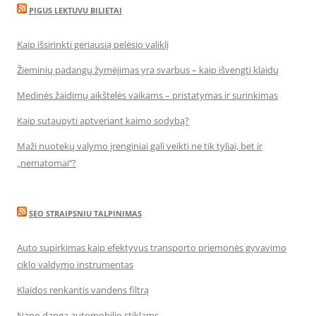
PIGUS LEKTUVU BILIETAI
Kaip išsirinkti geriausią pelėsio valiklį
Žieminių padangų žymėjimas yra svarbus – kaip išvengti klaidų
Medinės žaidimų aikštelės vaikams – pristatymas ir surinkimas
Kaip sutaupyti aptveriant kaimo sodybą?
Maži nuotekų valymo įrenginiai gali veikti ne tik tyliai, bet ir
„nematomai‘‘?
SEO STRAIPSNIU TALPINIMAS
Auto supirkimas kaip efektyvus transporto priemonės gyvavimo
ciklo valdymo instrumentas
Klaidos renkantis vandens filtrą
Nano danga automobilio stiklams