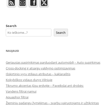
Search
Search
NAUJAUSI
Geriausias pasirinkimas parduodant automobilį – Auto supirkimas
Cross-docking ir atsargų valdymo optimizavimas
Išskirtinio vyrų stiliaus atributas – kaklaraištis
Kokybiškos vidaus durys Vilniuje
Tikrumo akcentas Jūsų erdvėje – Paveikslai ant drobės:
Vandens filtrai namui
Aquaphor filtrai
Žieminių padangų žymėjimas – svarbu vairuotojams ir užtikrintas