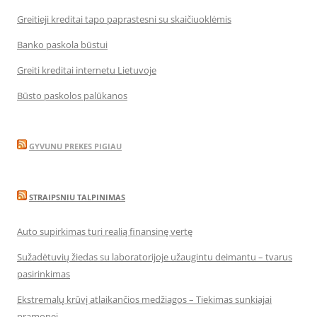
Greitieji kreditai tapo paprastesni su skaičiuoklėmis
Banko paskola būstui
Greiti kreditai internetu Lietuvoje
Būsto paskolos palūkanos
GYVUNU PREKES PIGIAU
STRAIPSNIU TALPINIMAS
Auto supirkimas turi realią finansinę vertę
Sužadėtuvių žiedas su laboratorijoje užaugintu deimantu – tvarus
pasirinkimas
Ekstremalų krūvį atlaikančios medžiagos – Tiekimas sunkiajai
pramonei