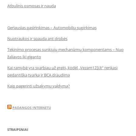
Atbulinis osmosas ir nauda
Geriausias pasirinkimas – Automobilių supirkimas
Nuotraukos ir spauda ant drobės
Tekinimo procesas sunkiųjų mechanizmų komponentams – Nuo
žaliavos iki giganto
Kai ramybė yra svarbiau už greitį, kodėl „Vezam123.lt“ renkasi
pedantišką tvarką ir BCA draudimą
Kaip pagerinti užsakymų valdymą?
PADANGOS INTERNETU
STRAIPSNIAI