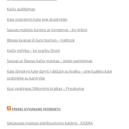
Kačių auklėjimas
Kaip pripratinti katę prie draskyklės
Sausas maistas šunims ar konservai – ką rinktis
Blogas kvapas iš šuns burnos – Halitozė
Kačių mityba – ką svarbu žinoti
Sausas ar šlapias kačių maistas – ėdalo parinkimas
Kaip išmokyti katę daryti į dėžutę su kraiku – prie tualeto katę
pratinkite su kantrybe
Kuo ypatingas Silikoninis kraikas – Privalumai
PREKES GYVUNAMS INTERNETU
Geriausias maistas sterilizuotoms katėms - JOSERA