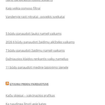
Kaip veikia osmoso filtrai
Vandenyje rasti nitratai - poveikis sveikatai
5 būdų panaudoti lauko namelį vaikams
2026 6 būdų panaudoti žaidimų aikšteles vaikams
7 būdų panaudoti žaidimų namelį vaikams
Dažniausios klaidos renkantis vaikų namelius
11 būdų panaudoti medinę laipiojimo sienelę
GYVUNU PREKIU PARDUOTUVE
Kačių skiepai – vakcinacijos grafikas
Ką naudinga žinoti apie kates