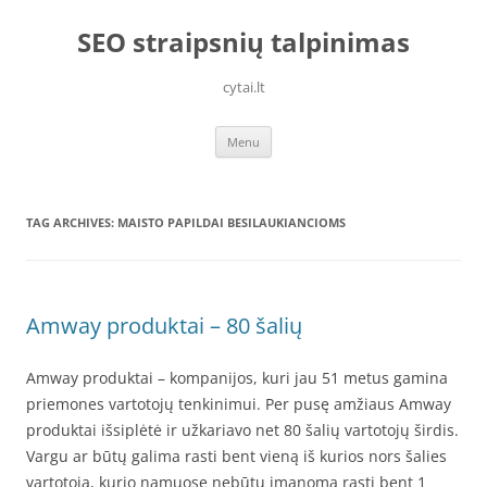
Skip
to
SEO straipsnių talpinimas
content
cytai.lt
Menu
TAG ARCHIVES:
MAISTO PAPILDAI BESILAUKIANCIOMS
Amway produktai – 80 šalių
Amway produktai – kompanijos, kuri jau 51 metus gamina
priemones vartotojų tenkinimui. Per pusę amžiaus Amway
produktai išsiplėtė ir užkariavo net 80 šalių vartotojų širdis.
Vargu ar būtų galima rasti bent vieną iš kurios nors šalies
vartotoją, kurio namuose nebūtų įmanoma rasti bent 1