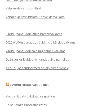
Kaip veikia osmoso filtrai
Vandenyje rasti nitratai - poveikis sveikatai
5 būdų panaudoti lauko namelį vaikams
2026 6 būdų panaudoti žaidimų aikšteles vaikams
7 būdų panaudoti žaidimų namelį vaikams
Dažniausios klaidos renkantis vaikų namelius
11 būdų panaudoti medinę laipiojimo sienelę
GYVUNU PREKIU PARDUOTUVE
Kačių skiepai – vakcinacijos grafikas
Ką naudinga žinoti apie kates