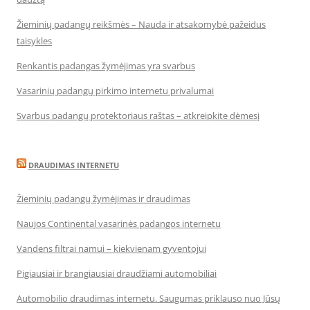
Žieminių padangų reikšmės – Nauda ir atsakomybė pažeidus
taisykles
Renkantis padangas žymėjimas yra svarbus
Vasarinių padangų pirkimo internetu privalumai
Svarbus padangų protektoriaus raštas – atkreipkite dėmesį
DRAUDIMAS INTERNETU
Žieminių padangų žymėjimas ir draudimas
Naujos Continental vasarinės padangos internetu
Vandens filtrai namui – kiekvienam gyventojui
Pigiausiai ir brangiausiai draudžiami automobiliai
Automobilio draudimas internetu. Saugumas priklauso nuo Jūsų