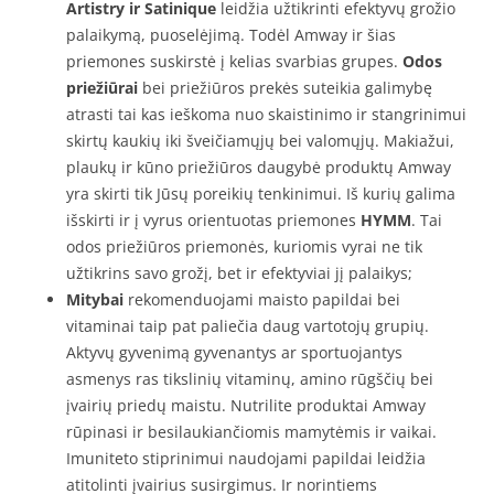
Artistry ir Satinique
leidžia užtikrinti efektyvų grožio
palaikymą, puoselėjimą. Todėl Amway ir šias
priemones suskirstė į kelias svarbias grupes.
Odos
priežiūrai
bei priežiūros prekės suteikia galimybę
atrasti tai kas ieškoma nuo skaistinimo ir stangrinimui
skirtų kaukių iki šveičiamųjų bei valomųjų. Makiažui,
plaukų ir kūno priežiūros daugybė produktų Amway
yra skirti tik Jūsų poreikių tenkinimui. Iš kurių galima
išskirti ir į vyrus orientuotas priemones
HYMM
. Tai
odos priežiūros priemonės, kuriomis vyrai ne tik
užtikrins savo grožį, bet ir efektyviai jį palaikys;
Mitybai
rekomenduojami maisto papildai bei
vitaminai taip pat paliečia daug vartotojų grupių.
Aktyvų gyvenimą gyvenantys ar sportuojantys
asmenys ras tikslinių vitaminų, amino rūgščių bei
įvairių priedų maistu. Nutrilite produktai Amway
rūpinasi ir besilaukiančiomis mamytėmis ir vaikai.
Imuniteto stiprinimui naudojami papildai leidžia
atitolinti įvairius susirgimus. Ir norintiems