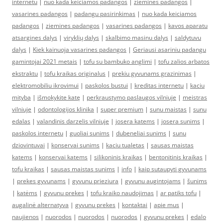
internetu
|
nuo kada keiciamos padangos
|
ziemines padangos
|
vasarines padangos
|
padangu pasirinkimas
|
nuo kada keiciamos
padangos
|
ziemines padangos
|
vasarines padangos
|
kavos aparatu
atsargines dalys
|
viryklių dalys
|
skalbimo masinu dalys
|
saldytuvu
dalys
|
Kiek kainuoja vasarines padangos
|
Geriausi asariniu padangu
gamintojai 2021 metais
|
tofu su bambuko anglimi
|
tofu zalios arbatos
ekstraktu
|
tofu kraikas originalus
|
prekiu gyvunams grazinimas
|
elektromobiliu ikrovimui
|
paskolos bustui
|
kreditas internetu
|
kaciu
mityba
|
išmokykite katę
|
perkraustymo paslaugos vilniuje
|
meistras
vilniuje
|
odontologijos klinika
|
super premium
|
sunu maistas
|
sunu
edalas
|
valandinis darzelis vilniuje
|
josera katems
|
josera sunims
|
paskolos internetu
|
guoliai sunims
|
dubeneliai sunims
|
sunu
dziovintuvai
|
konservai sunims
|
kaciu tualetas
|
sausas maistas
katems
|
konservai katems
|
silikoninis kraikas
|
bentonitinis kraikas
|
tofu kraikas
|
sausas maistas sunims
|
info
|
kaip sutaupyti gyvunams
|
prekes gyvunams
|
gyvunu prieziura
|
gyvunu augintojams
|
šunims
|
katėms
|
gyvunu prekes
|
tofu kraiko naudojimas
|
ar patiks tofu
|
augalinė alternatyva
|
gyvunu prekes
|
kontaktai
|
apie mus
|
naujienos
|
nuorodos
|
nuorodos
|
nuorodos
|
gyvunu prekes
|
edalo