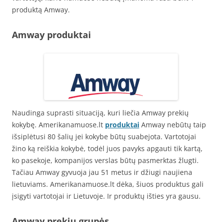
produktą Amway.
Amway produktai
Naudinga suprasti situaciją, kuri liečia Amway prekių
kokybę. Amerikanamuose.lt
produktai
Amway nebūtų taip
išsiplėtusi 80 šalių jei kokybe būtų suabejota. Vartotojai
žino ką reiškia kokybė, todėl juos pavyks apgauti tik kartą,
ko pasekoje, kompanijos verslas būtų pasmerktas žlugti.
Tačiau Amway gyvuoja jau 51 metus ir džiugi naujiena
lietuviams. Amerikanamuose.lt dėka, šiuos produktus gali
įsigyti vartotojai ir Lietuvoje. Ir produktų išties yra gausu.
Amway prekių grupės