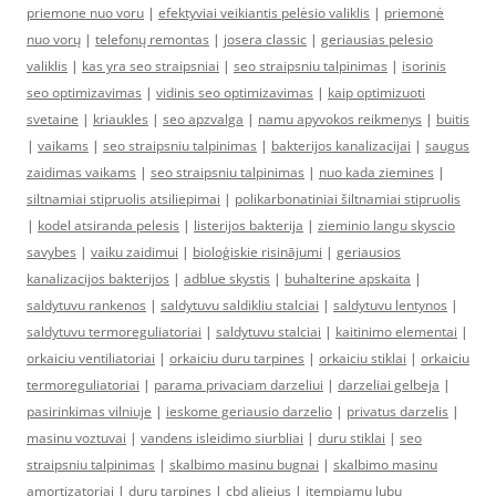
priemone nuo voru
|
efektyviai veikiantis pelėsio valiklis
|
priemonė
nuo vorų
|
telefonų remontas
|
josera classic
|
geriausias pelesio
valiklis
|
kas yra seo straipsniai
|
seo straipsniu talpinimas
|
isorinis
seo optimizavimas
|
vidinis seo optimizavimas
|
kaip optimizuoti
svetaine
|
kriaukles
|
seo apzvalga
|
namu apyvokos reikmenys
|
buitis
|
vaikams
|
seo straipsniu talpinimas
|
bakterijos kanalizacijai
|
saugus
zaidimas vaikams
|
seo straipsniu talpinimas
|
nuo kada ziemines
|
siltnamiai stipruolis atsiliepimai
|
polikarbonatiniai šiltnamiai stipruolis
|
kodel atsiranda pelesis
|
listerijos bakterija
|
zieminio langu skyscio
savybes
|
vaiku zaidimui
|
bioloģiskie risinājumi
|
geriausios
kanalizacijos bakterijos
|
adblue skystis
|
buhalterine apskaita
|
saldytuvu rankenos
|
saldytuvu saldikliu stalciai
|
saldytuvu lentynos
|
saldytuvu termoreguliatoriai
|
saldytuvu stalciai
|
kaitinimo elementai
|
orkaiciu ventiliatoriai
|
orkaiciu duru tarpines
|
orkaiciu stiklai
|
orkaiciu
termoreguliatoriai
|
parama privaciam darzeliui
|
darzeliai gelbeja
|
pasirinkimas vilniuje
|
ieskome geriausio darzelio
|
privatus darzelis
|
masinu voztuvai
|
vandens isleidimo siurbliai
|
duru stiklai
|
seo
straipsniu talpinimas
|
skalbimo masinu bugnai
|
skalbimo masinu
amortizatoriai
|
duru tarpines
|
cbd aliejus
|
itempiamu lubu