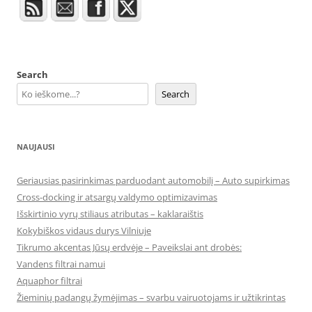
Search
Search
NAUJAUSI
Geriausias pasirinkimas parduodant automobilį – Auto supirkimas
Cross-docking ir atsargų valdymo optimizavimas
Išskirtinio vyrų stiliaus atributas – kaklaraištis
Kokybiškos vidaus durys Vilniuje
Tikrumo akcentas Jūsų erdvėje – Paveikslai ant drobės:
Vandens filtrai namui
Aquaphor filtrai
Žieminių padangų žymėjimas – svarbu vairuotojams ir užtikrintas