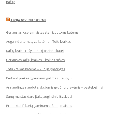
pačių!
AKCIJA GYVUNU PREKEMS
Geriausias Josera maistas sterilizuotoms katėms
Augalinė alternatyva katėms – Tofu kraikas
Kačių kraiko rūšys – kokį parinkti katei
Geriausias kačių kraikas – kokios rūšies
Tofu kraikas katėms – kuo jis ypatingas
Perkant prekes gyvūnams galima sutaupyti
Ar naudinga naudotis akcijomis gyvūnų prekėmis – pastebėjimai
Šunų maistas daro įtaką augintinio išvaizdai
Produktai iš kurių gaminamas šunų maistas