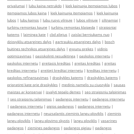
privalumai
|
lubu kaina netrukdo
|
kiek kainuoja itempiamos lubos
|
itempiamos lubos kaina
|
kiek kainuoja itempiamos
|
kiek kainuoja
lubos
|
lubu kainos
|
lubu rusys vilniuje
|
lubos vilniuje
|
siltnamiai
|
turbinu remontas kaune
|
turbinu remontas klaipeda
|
straipsniai
katems
|
laiminga kate
|
cbd aliejus
|
zaislai berniukams nuo
|
dziovykliu atsargines dalys
|
gartraukiu atsargines dalys
|
bosch
buitines technikos atsargines dalys
|
gyvunu prekes
|
vidinis
optimizavimas
|
pasiskolinti nesudėtinga
|
paskolos internetu
|
paskolos internetu
|
greitasis kreditas
|
greitas kreditas
|
greitas
kreditas internetu
|
greitieji kreditai internetu
|
kreditas internetu
|
paskolos refinansavimas
|
draskykles katems
|
draskykles katems
|
pripratinti kate prie draskykles
|
medinis namelis su ciuozykla
|
sausas
maistas ar konservai
|
isvalyti tepalo demes
|
seo straipsniu talpinimas
|
seo straipsniu talpinimas
|
padangos internetu
|
padangos internetu
|
padangos internetu
|
pigios padangos
|
padangos internetu
|
padangos internetu
|
neuzsalantis zieminis langu ploviklis
|
zieminis
langu ploviklis
|
langu plovimo skystis
|
langu ploviklis
|
vasarines
padangos
|
ziemines padangos
|
padangos pigiau
|
padangos