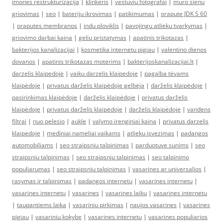
imones restrukturizacija
|
klinkeris
|
vestuviu fotografai
|
muro sienu
griovimas
|
seo
|
bateriju ikrovimas
|
patikimumas
|
orapute JDK S 60
|
oraputes membranos
|
indu ploviklis
|
pavojingu atlieku tvarkymas
|
griovimo darbai kaina
|
geliu pristatymas
|
apatinis trikotazas
|
bakterijos kanalizacijai
|
kosmetika internetu pigiau
|
valentino dienos
dovanos
|
apatinis trikotazas moterims
|
bakterijoskanalizacijai.lt
|
darzelis klaipedoje
|
vaiku darzelis klaipedoje
|
pagalba tėvams
klaipėdoje
|
privatus darželis klaipėdoje gelbėja
|
darželis klaipėdoje
|
pasirinkimas klaipėdoje
|
darželis klaipėdoje
|
privatus darželis
klaipėdoje
|
privatus darželis klaipėdoje
|
darželis klaipėdoje
|
vandens
filtrai
|
nuo pelesio
|
aukle
|
valymo irenginiai kaina
|
privatus darzelis
klaipedoje
|
mediniai nameliai vaikams
|
atlieku isvezimas
|
padangos
automobiliams
|
seo straipsniu talpinimas
|
parduotuve sunims
|
seo
straipsniu talpinimas
|
seo straipsniu talpinimas
|
seo talpinimo
populiarumas
|
seo straipsniu talpinimas
|
vasarines ar universalios
|
rasymas ir talpinimas
|
padangos internetu
|
vasarines internetu
|
vasarines internetu
|
vasarines
|
vasarines laiku
|
vasarines internetu
|
taupantiems laika
|
vasariniu pirkimas
|
naujos vasarines
|
vasarines
pigiau
|
vasariniu kokybe
|
vasarines internetu
|
vasarines populiarios