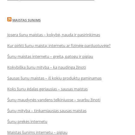
MAISTAS SUNIMS
Josera šunų maistas – kokybė, nauda ir pasirinkimas
Kur pirkti šunų maistą: internetu ar fizinėje parduotuvėje?
Šunų maistas internetu – greita, patogu ir pigiau
Kokybiška šunų mityba – ką naudinga žinoti
Sausas šunų maistas – iš kokių produktų gaminamas
Koks šunų ėdalas geriausias – sausas maistas
Šunų maudynės vandens telkiniuose – svarbu žinoti
Šunų mityba – tinkamiausias sausas maistas
Šunų prekės internetu
Maistas šunims internetu – pigiau