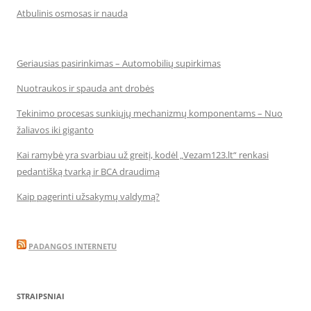
Atbulinis osmosas ir nauda
Geriausias pasirinkimas – Automobilių supirkimas
Nuotraukos ir spauda ant drobės
Tekinimo procesas sunkiųjų mechanizmų komponentams – Nuo
žaliavos iki giganto
Kai ramybė yra svarbiau už greitį, kodėl „Vezam123.lt“ renkasi
pedantišką tvarką ir BCA draudimą
Kaip pagerinti užsakymų valdymą?
PADANGOS INTERNETU
STRAIPSNIAI