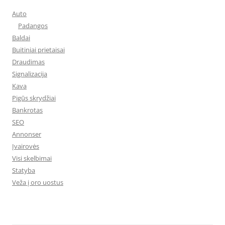
Auto
Padangos
Baldai
Buitiniai prietaisai
Draudimas
Signalizacija
Kava
Pigūs skrydžiai
Bankrotas
SEO
Annonser
Įvairovės
Visi skelbimai
Statyba
Veža į oro uostus