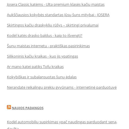
Josera Classic katėms - Ulta premium klasės kačių maistas
Aukščiausios kokybės standartas Jūsų šuns mitybai - JOSERA
Skirtingos kačių draskyklių rūšys – skirtingi privalumai
Kodėl katės drasko baldus - kaip to išvengti?
Šunų maistas internetu - praktiškas pasirinkimas
Silikoninis kačių kraikas - kuo jis ypatingas
Ar mano katei patiks Tofu kraikas
Kokybiškas ir subalansuotas šunų ėdalas
Nerandate reikalingų prekių gyvūnams - internetinė parduotuvė
NAUJOS PADANGOS
Kodėl automobilių supirkimas ypač naudingas parduodant seną,
daužtą