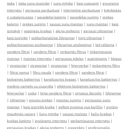
itaka
|
itaka sunu isvaizdai
|
sunu mityba
|
kaip sutaupyti
|
gyvunams
internetu
|
geriausia parduotuve
|
internetine parduotuve
|
kokybiskas
ir subalansuotas
|
pavadeliai katems
|
pavadeliai sunims
|
prekes
katems
|
prekes sunims
|
sausas sunu maistas
|
sunu maistas
|
kaip
ismokyti
|
ypatingas kraikas
|
akcija prekems
|
geriausi siltnamiai
|
kaip issirinkti
|
polikarbonatiniai šiltnamiai
|
tvirti siltnamiai
|
polikarbonatiniai atsiliepimai
|
šiltnamiai atsiliepimai
|
led reklama
|
vandens filtrai
|
vandens filtrai
|
renkamės filtrus
|
tinkamiausias
maistas
|
maistas internetu
|
geriausias ėdalas
|
augintojams
|
blogas
|
straipsniai
|
straipsniai
|
straipsniai
|
fejerverkai
|
ieskantiems filtru
|
filtrai namui
|
filtru nauda
|
vandens filtrai
|
vandens filtrai
|
biologinės bakterijos
|
kanalizacijos kvapas
|
kanalizacijos bakterijos
|
medinis namelis su ciuozykla
|
efektyvio biologinės bakterijos
|
fejerverkai
|
sodui
|
brita vandens filtrai
|
privatus darzelis
|
šiltnamiai
|
siltnamiai
|
gyvunu prekes
|
maistas sunims
|
geriausias sunu
maistas
|
kaip issirinkti kraika
|
gelbsti gyvūnus nuo karščio
|
gyvūnų
maudynės vasarą
|
šunų mityba
|
sausas maistas
|
kačių kraikas
|
kraikas katėms
|
gyvūnams internetu
|
perkamiausios internetu
|
geriausias kraikas
|
akcija prekems
|
zooprekės
|
profesionalūs