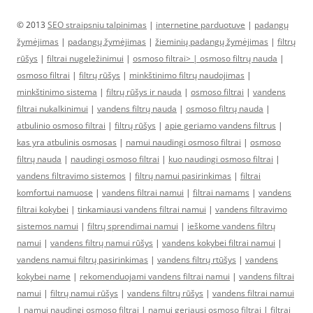
© 2013
SEO straipsniu talpinimas
|
internetine parduotuve
|
padangų
žymėjimas
|
padangų žymėjimas
|
žieminių padangų žymėjimas
|
filtrų
rūšys
|
filtrai nugeležinimui
|
osmoso filtrai> |
osmoso filtrų nauda
|
osmoso filtrai
|
filtrų rūšys
|
minkštinimo filtrų naudojimas
|
minkštinimo sistema
|
filtrų rūšys ir nauda
|
osmoso filtrai
|
vandens
filtrai nukalkinimui
|
vandens filtrų nauda
|
osmoso filtrų nauda
|
atbulinio osmoso filtrai
|
filtrų rūšys
|
apie geriamo vandens filtrus
|
kas yra atbulinis osmosas
|
namui naudingi osmoso filtrai
|
osmoso
filtrų nauda
|
naudingi osmoso filtrai
|
kuo naudingi osmoso filtrai
|
vandens filtravimo sistemos
|
filtrų namui pasirinkimas
|
filtrai
komfortui namuose
|
vandens filtrai namui
|
filtrai namams
|
vandens
filtrai kokybei
|
tinkamiausi vandens filtrai namui
|
vandens filtravimo
sistemos namui
|
filtrų sprendimai namui
|
ieškome vandens filtrų
namui
|
vandens filtrų namui rūšys
|
vandens kokybei filtrai namui
|
vandens namui filtrų pasirinkimas
|
vandens filtrų rtūšys
|
vandens
kokybei name
|
rekomenduojami vandens filtrai namui
|
vandens filtrai
namui
|
filtrų namui rūšys
|
vandens filtrų rūšys
|
vandens filtrai namui
|
namui naudingi osmoso filtrai
|
namui geriausi osmoso filtrai
|
filtrai