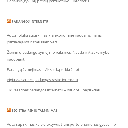
Geriausia gyvūnų prekių parduotuvė – internetu
PADANGOS INTERNETU
Automobilių supirkimas yra ekonominė nauda fiziniams
pardavėjams ir smulkiam verslui
Žieminių padangų žymėjimo reikšmės, Nauda ir Atsakomybė
naudojant
Padangų žymėjimas – Viskas ką reikia žinoti
Pigias vasarines padangas rasite internetu
Tik vasarinės padangos internetu – naudotų nepirkčiau
SEO STRAIPSNIU TALPINIMAS
Auto supirkimas kaip efektyvus transporto priemonės gyvavimo