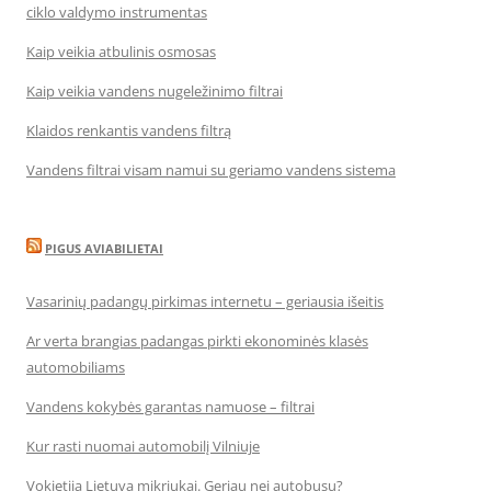
ciklo valdymo instrumentas
Kaip veikia atbulinis osmosas
Kaip veikia vandens nugeležinimo filtrai
Klaidos renkantis vandens filtrą
Vandens filtrai visam namui su geriamo vandens sistema
PIGUS AVIABILIETAI
Vasarinių padangų pirkimas internetu – geriausia išeitis
Ar verta brangias padangas pirkti ekonominės klasės
automobiliams
Vandens kokybės garantas namuose – filtrai
Kur rasti nuomai automobilį Vilniuje
Vokietija Lietuva mikriukai. Geriau nei autobusu?