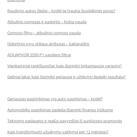
Raudono aukso žiedai – kodėl jie traukia šiuolaikines poras?
Atbulinis osmosas ir paskirtis – Kokia nauda
Osmoso filtrų – atbulinio osmoso nauda
Išskirtinio vyrų stiliaus atributas – kaklaraištis
AQUAPHOR S550 P1 vandens filtrai
Vienkartiniai rankšluosčiai: kaip išsirinkti tinkamiausią variantą?
Geliniai lakai: kaip išsirinkti geriausią ir užtikrinti ilgalaikį rezultatą?
Geriausias pasirinkimas yra auto supirkimas – kodėl?
Automobilių supirkimas padeda išspręsti finansų trūkumą
Tekinimo paslaugos ir realūs pavyzdžiai iš sunkiosios pramonės
Kaip transformuoti užsakymų valdymą per 12 mėnesių?