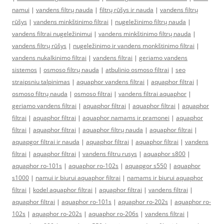
namui
|
vandens filtrų nauda
|
filtrų rūšys ir nauda
|
vandens filtrų
rūšys
|
vandens minkštinimo filtrai
|
nugeležinimo filtrų nauda
|
vandens filtrai nugeležinimui
|
vandens minkštinimo filtrų nauda
|
vandens filtrų rūšys
|
nugeležinimo ir vandens monkštinimo filtrai
|
vandens nukalkinimo filtrai
|
vandens filtrai
|
geriamo vandens
sistemos
|
osmoso filtrų nauda
|
atbulinio osmoso filtrai
|
seo
straipsniu talpinimas
|
aquaphor vandens filtrai
|
aquaphor filtrai
|
osmoso filtrų nauda
|
osmoso filtrai
|
vandens filtrai aquaphor
|
geriamo vandens filtrai
|
aquaphor filtrai
|
aquaphor filtrai
|
aquaphor
filtrai
|
aquaphor filtrai
|
aquaphor namams ir pramonei
|
aquaphor
filtrai
|
aquaphor filtrai
|
aquaphor filtrų nauda
|
aquaphor filtrai
|
aquapgor filtrai ir nauda
|
aquaphor filtrai
|
aquaphor filtrai
|
vandens
filtrai
|
aquaphor filtrai
|
vandens filtru rusys
|
aquaphor s800
|
aquaphor ro-101s
|
aquaphor ro-102s
|
aquapgor s550
|
aquaphor
s1000
|
namui ir biurui aquaphor filtrai
|
namams ir biurui aquaphor
filtrai
|
kodel aquaphor filtrai
|
aquaphor filtrai
|
vandens filtrai
|
aquaphor filtrai
|
aquaphor ro-101s
|
aquaphor ro-202s
|
aquaphor ro-
102s
|
aquaphor ro-202s
|
aquaphor ro-206s
|
vandens filtrai
|