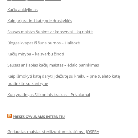
Kačių auklėjimas
Kaip pripratinti katę prie draskyklės
Sausas maistas šunims ar konservai – ką rinktis
Blogas kvapas iš šuns burnos – Halitozė
Kačių mityba – ką svarbu žinoti
Sausas ar šlapias kačių maistas – ėdalo parinkimas
Kaip išmokyti katę daryti į dėžutę su kraiku – prie tualeto katę
pratinkite su kantrybe
Kuo ypatingas Silikoninis kraikas – Privalumai
PREKES GYVUNAMS INTERNETU
Geriausias maistas sterilizuotoms katėms - JOSERA