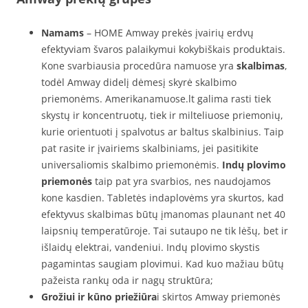
Namams
– HOME Amway prekės įvairių erdvų
efektyviam švaros palaikymui kokybiškais produktais.
Kone svarbiausia procedūra namuose yra
skalbimas
,
todėl Amway didelį dėmesį skyrė skalbimo
priemonėms. Amerikanamuose.lt galima rasti tiek
skystų ir koncentruotų, tiek ir milteliuose priemonių,
kurie orientuoti į spalvotus ar baltus skalbinius. Taip
pat rasite ir įvairiems skalbiniams, jei pasitikite
universaliomis skalbimo priemonėmis.
Indų plovimo
priemonės
taip pat yra svarbios, nes naudojamos
kone kasdien. Tabletės indaplovėms yra skurtos, kad
efektyvus skalbimas būtų įmanomas plaunant net 40
laipsnių temperatūroje. Tai sutaupo ne tik lėšų, bet ir
išlaidų elektrai, vandeniui. Indų plovimo skystis
pagamintas saugiam plovimui. Kad kuo mažiau būtų
pažeista rankų oda ir nagų struktūra;
Grožiui ir kūno priežiūra
i skirtos Amway priemonės