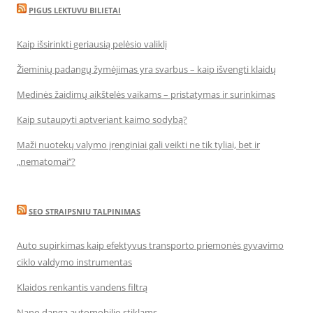
PIGUS LEKTUVU BILIETAI
Kaip išsirinkti geriausią pelėsio valiklį
Žieminių padangų žymėjimas yra svarbus – kaip išvengti klaidų
Medinės žaidimų aikštelės vaikams – pristatymas ir surinkimas
Kaip sutaupyti aptveriant kaimo sodybą?
Maži nuotekų valymo įrenginiai gali veikti ne tik tyliai, bet ir
„nematomai‘‘?
SEO STRAIPSNIU TALPINIMAS
Auto supirkimas kaip efektyvus transporto priemonės gyvavimo
ciklo valdymo instrumentas
Klaidos renkantis vandens filtrą
Nano danga automobilio stiklams