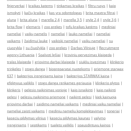
fejerverkai
|
kraikas katems
|
tinkamas kraikas
|
filtru rusys
|
kaip
ismokyti
|
kačių kraikas
|
kas yra odontologas
|
brita maxtra filtrai
|
aluna
|
brita aluna
|
marella 2,4
|
marella 3,5
|
style 2,4
|
style 3,6
|
brita flow
|
elemaris
|
zoo prekes
|
tofu kraikas katėms
|
mediniai
nameliai
|
vaikų namelis
|
nameliai
|
lauko nameliai
|
nameliai
vaikams
|
žaidimui lauke
|
vaikiski nameliai
|
vaiku nameliai
|
su
ciuozykla
|
su čiuožykla
|
zoo prekes
|
Darbas Vilniuje
|
Recruitment
agency Lithuania
|
Spalvoti lęšiai
|
kroviniu pervezimas klaipeda
|
tralas klaipeda
|
griovimo darbai klaipeda
|
siukliu isvezimas
|
klinkerio
trinkeles
|
stogo danga
|
biopreparatai nuotekoms
|
priemone starwax
637
|
bakterijos irenginiams kaina
|
bakterijos STARWAX kaina
|
efektyvus valiklis
|
stogo danga renkames geriausia
|
klinkerio plytos
|
klinkeris
|
pelesio naikinimas vonioje
|
kaip isnaikinti
|
kaip naikinti
pelesi
|
pelesiu naikinimo priemone
|
naikinti pelesi
|
kiek kainuoja
griovimo darbai
|
zaidimo nameliai vaikams
|
mediniai vaiku nameliai
|
nameliai zaisti vaikams
|
mediniu nameliu komplektavimas
|
toneriai
|
kaseciu pildymas vilnius
|
kaseciu pildymas kaunas
|
valymo
įrenginiams
|
septikams
|
tualeto valiklis
|
spausdintuvu kainos
|