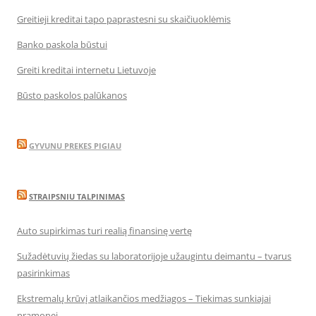
Greitieji kreditai tapo paprastesni su skaičiuoklėmis
Banko paskola būstui
Greiti kreditai internetu Lietuvoje
Būsto paskolos palūkanos
GYVUNU PREKES PIGIAU
STRAIPSNIU TALPINIMAS
Auto supirkimas turi realią finansinę vertę
Sužadėtuvių žiedas su laboratorijoje užaugintu deimantu – tvarus
pasirinkimas
Ekstremalų krūvį atlaikančios medžiagos – Tiekimas sunkiajai
pramonei