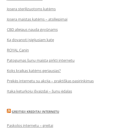
Josera sterilizuotoms katėms
Josera maistas katėms – atsiliepimai
CBD aliejaus nauda gyvūnams
Ką dovanoti įsigijusiam katę
ROYAL Canin
Patogumas šunų maistą pirkti internetu
Koks kraikas katėms geriausias?
Prekės internetu su akcija – praktiškas pasirinkimas
Įtaka keturkojų išvaizdai – šunų ėdalas
GREITIEJI KREDITAI INTERNETU
Paskolos internetu – greitai