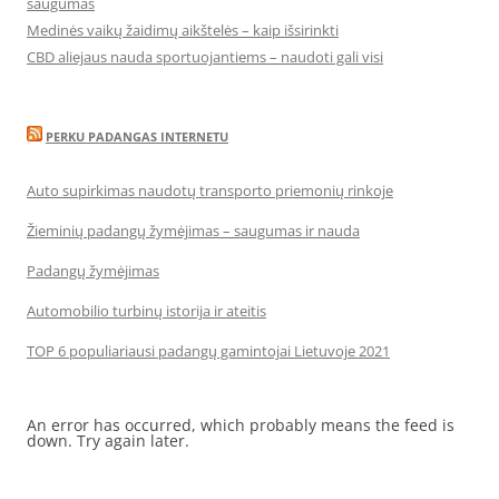
saugumas
Medinės vaikų žaidimų aikštelės – kaip išsirinkti
CBD aliejaus nauda sportuojantiems – naudoti gali visi
PERKU PADANGAS INTERNETU
Auto supirkimas naudotų transporto priemonių rinkoje
Žieminių padangų žymėjimas – saugumas ir nauda
Padangų žymėjimas
Automobilio turbinų istorija ir ateitis
TOP 6 populiariausi padangų gamintojai Lietuvoje 2021
An error has occurred, which probably means the feed is
down. Try again later.