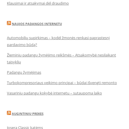
Klausimai ir atsakymai dėl draudimo
NAUJOS PADANGOS INTERNETU
Automobilių supirkimas – kodėl žmonės renkasi paprastesnį
pardavimo būdą?
Žieminių padangų žymėjimo reikšmės – Atsakomybė nesilaikant
taisyklių
Padangų žymėjimas
Turbokompresoriaus veikimo principai – būdai išvengti remonto
Vasarinių padangų kokybė internetu – sutaupoma laiko
AUGINTINIU PREKES
Josera Classic katėms