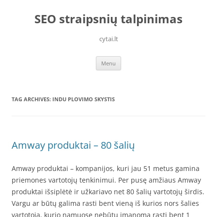
Skip
to
SEO straipsnių talpinimas
content
cytai.lt
Menu
TAG ARCHIVES:
INDU PLOVIMO SKYSTIS
Amway produktai – 80 šalių
Amway produktai – kompanijos, kuri jau 51 metus gamina
priemones vartotojų tenkinimui. Per pusę amžiaus Amway
produktai išsiplėtė ir užkariavo net 80 šalių vartotojų širdis.
Vargu ar būtų galima rasti bent vieną iš kurios nors šalies
vartotoją, kurio namuose nebūtų įmanoma rasti bent 1