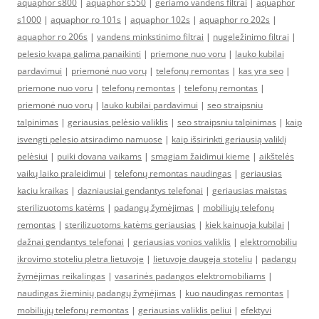
aquaphor s800
|
aquaphor s550
|
geriamo vandens filtrai
|
aquaphor
s1000
|
aquaphor ro 101s
|
aquaphor 102s
|
aquaphor ro 202s
|
aquaphor ro 206s
|
vandens minkstinimo filtrai
|
nugeležinimo filtrai
|
pelesio kvapa galima panaikinti
|
priemone nuo voru
|
lauko kubilai
pardavimui
|
priemonė nuo vorų
|
telefonų remontas
|
kas yra seo
|
priemone nuo voru
|
telefonų remontas
|
telefonų remontas
|
priemonė nuo vorų
|
lauko kubilai pardavimui
|
seo straipsniu
talpinimas
|
geriausias pelėsio valiklis
|
seo straipsniu talpinimas
|
kaip
isvengti pelesio atsiradimo namuose
|
kaip išsirinkti geriausią valiklį
pelėsiui
|
puiki dovana vaikams
|
smagiam žaidimui kieme
|
aikštelės
vaikų laiko praleidimui
|
telefonų remontas naudingas
|
geriausias
kaciu kraikas
|
dazniausiai gendantys telefonai
|
geriausias maistas
sterilizuotoms katėms
|
padangų žymėjimas
|
mobiliųjų telefonų
remontas
|
sterilizuotoms katėms geriausias
|
kiek kainuoja kubilai
|
dažnai gendantys telefonai
|
geriausias vonios valiklis
|
elektromobiliu
ikrovimo stoteliu pletra lietuvoje
|
lietuvoje daugeja stoteliu
|
padangų
žymėjimas reikalingas
|
vasarinės padangos elektromobiliams
|
naudingas žieminių padangų žymėjimas
|
kuo naudingas remontas
|
mobiliųjų telefonų remontas
|
geriausias valiklis peliui
|
efektyvi