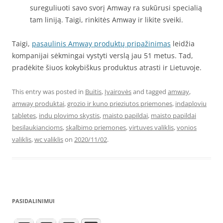
sureguliuoti savo svorį Amway ra sukūrusi specialią
tam liniją. Taigi, rinkitės Amway ir likite sveiki.
Taigi,
pasaulinis Amway produktų pripažinimas
leidžia
kompanijai sėkmingai vystyti verslą jau 51 metus. Tad,
pradėkite šiuos kokybiškus produktus atrasti ir Lietuvoje.
This entry was posted in
Buitis
,
Įvairovės
and tagged
amway
,
amway produktai
,
grozio ir kuno prieziutos priemones
,
indaploviu
tabletes
,
indu plovimo skystis
,
maisto papildai
,
maisto papildai
besilaukiancioms
,
skalbimo priemones
,
virtuves valiklis
,
vonios
valiklis
,
wc valiklis
on
2020/11/02
.
PASIDALINIMUI