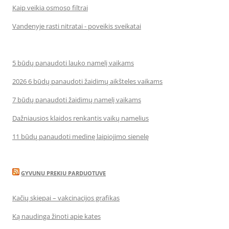
Kaip veikia osmoso filtrai
Vandenyje rasti nitratai - poveikis sveikatai
5 būdų panaudoti lauko namelį vaikams
2026 6 būdų panaudoti žaidimų aikšteles vaikams
7 būdų panaudoti žaidimų namelį vaikams
Dažniausios klaidos renkantis vaikų namelius
11 būdų panaudoti medinę laipiojimo sienelę
GYVUNU PREKIU PARDUOTUVE
Kačių skiepai – vakcinacijos grafikas
Ką naudinga žinoti apie kates