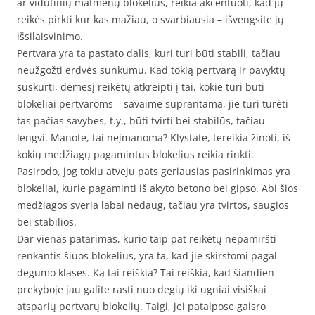
ar vidutinių matmenų blokelius, reikia akcentuoti, kad jų
reikės pirkti kur kas mažiau, o svarbiausia – išvengsite jų
išsilaisvinimo.
Pertvara yra ta pastato dalis, kuri turi būti stabili, tačiau
neužgožti erdvės sunkumu. Kad tokią pertvarą ir pavyktų
suskurti, dėmesį reikėtų atkreipti į tai, kokie turi būti
blokeliai pertvaroms – savaime suprantama, jie turi turėti
tas pačias savybes, t.y., būti tvirti bei stabilūs, tačiau
lengvi. Manote, tai neįmanoma? Klystate, tereikia žinoti, iš
kokių medžiagų pagamintus blokelius reikia rinkti.
Pasirodo, jog tokiu atveju pats geriausias pasirinkimas yra
blokeliai, kurie pagaminti iš akyto betono bei gipso. Abi šios
medžiagos sveria labai nedaug, tačiau yra tvirtos, saugios
bei stabilios.
Dar vienas patarimas, kurio taip pat reikėtų nepamiršti
renkantis šiuos blokelius, yra ta, kad jie skirstomi pagal
degumo klases. Ką tai reiškia? Tai reiškia, kad šiandien
prekyboje jau galite rasti nuo degių iki ugniai visiškai
atsparių pertvarų blokelių. Taigi, jei patalpose gaisro