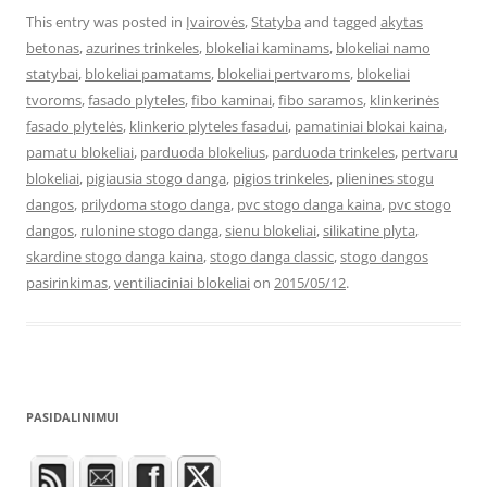
This entry was posted in
Įvairovės
,
Statyba
and tagged
akytas
betonas
,
azurines trinkeles
,
blokeliai kaminams
,
blokeliai namo
statybai
,
blokeliai pamatams
,
blokeliai pertvaroms
,
blokeliai
tvoroms
,
fasado plyteles
,
fibo kaminai
,
fibo saramos
,
klinkerinės
fasado plytelės
,
klinkerio plyteles fasadui
,
pamatiniai blokai kaina
,
pamatu blokeliai
,
parduoda blokelius
,
parduoda trinkeles
,
pertvaru
blokeliai
,
pigiausia stogo danga
,
pigios trinkeles
,
plienines stogu
dangos
,
prilydoma stogo danga
,
pvc stogo danga kaina
,
pvc stogo
dangos
,
rulonine stogo danga
,
sienu blokeliai
,
silikatine plyta
,
skardine stogo danga kaina
,
stogo danga classic
,
stogo dangos
pasirinkimas
,
ventiliaciniai blokeliai
on
2015/05/12
.
PASIDALINIMUI