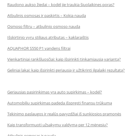
Raudono aukso žiedai – kodėl jie traukia šiuolaikines poras?
Atbulinis osmosas ir paskirtis – Kokia nauda
Osmoso filtrų – atbulinio osmoso nauda
Išskirtinio vyrų stiliaus atributas – kaklaraištis
AQUAPHOR S550 P1 vandens filtrai
Vienkartiniai rankšluosčiai: kaip išsirinkti tinkamiausią variantą?
Geliniai lakai: kaip išsirinkti geriausią ir užtikrinti ilgalaikį rezultatą?
Geriausias pasirinkimas yra auto supirkimas – kodėl?
Automobilių supirkimas padeda išspręsti finansų trūkumą
Tekinimo paslaugos ir realūs pavyzdžiai iš sunkiosios pramonės
Kaip transformuoti užsakymų valdymą per 12 mėnesių?
Atbulinis osmosas ir nauda