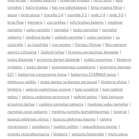
ismokyti
|
kačių kraikas
|
kas yra odontologas
|
brita maxtra filtrai
|
aluna
|
brita aluna
|
marella 2,4
|
marella 3,5
|
style 2,4
|
style 3,6
|
brita flow
|
elemaris
|
zoo prekes
|
tofu kraikas katėms
|
mediniai
nameliai
|
vaikų namelis
|
nameliai
|
lauko nameliai
|
nameliai
vaikams
|
žaidimui lauke
|
vaikiski nameliai
|
vaiku nameliai
|
su
ciuozykla
|
su čiuožykla
|
zoo prekes
|
Darbas Vilniuje
|
Recruitment
agency Lithuania
|
Spalvoti lęšiai
|
kroviniu pervezimas klaipeda
|
tralas klaipeda
|
griovimo darbai klaipeda
|
siukliu isvezimas
|
klinkerio
trinkeles
|
stogo danga
|
biopreparatai nuotekoms
|
priemone starwax
637
|
bakterijos irenginiams kaina
|
bakterijos STARWAX kaina
|
efektyvus valiklis
|
stogo danga renkames geriausia
|
klinkerio plytos
|
klinkeris
|
pelesio naikinimas vonioje
|
kaip isnaikinti
|
kaip naikinti
pelesi
|
pelesiu naikinimo priemone
|
naikinti pelesi
|
kiek kainuoja
griovimo darbai
|
zaidimo nameliai vaikams
|
mediniai vaiku nameliai
|
nameliai zaisti vaikams
|
mediniu nameliu komplektavimas
|
toneriai
|
kaseciu pildymas vilnius
|
kaseciu pildymas kaunas
|
valymo
įrenginiams
|
septikams
|
tualeto valiklis
|
spausdintuvu kainos
|
imones restrukturizacija
|
klinkeris
|
vestuviu fotografai
|
muro sienu