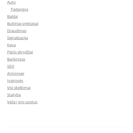
Auto
Padangos
Baldai
Buitiniai prietaisai
Draudimas
Signalizacija
Kava
Pigūs skrydžiai
Bankrotas
SEO
Annonser
Įvairovės
Visi skelbimai
Statyba
Veža į oro uostus