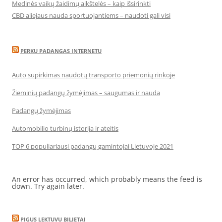
Medinės vaikų žaidimų aikštelės – kaip išsirinkti
CBD aliejaus nauda sportuojantiems – naudoti gali visi
PERKU PADANGAS INTERNETU
Auto supirkimas naudotų transporto priemonių rinkoje
Žieminių padangų žymėjimas – saugumas ir nauda
Padangų žymėjimas
Automobilio turbinų istorija ir ateitis
TOP 6 populiariausi padangų gamintojai Lietuvoje 2021
An error has occurred, which probably means the feed is
down. Try again later.
PIGUS LEKTUVU BILIETAI