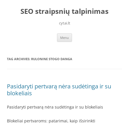
Skip
to
SEO straipsnių talpinimas
content
cytai.lt
Menu
TAG ARCHIVES:
RULONINE STOGO DANGA
Pasidaryti pertvarą nėra sudėtinga ir su
blokeliais
Pasidaryti pertvarą nėra sudėtinga ir su blokeliais
Blokeliai pertvaroms: patarimai, kaip išsirinkti