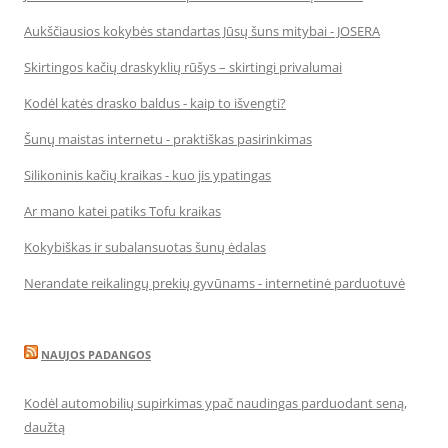
Aukščiausios kokybės standartas Jūsų šuns mitybai - JOSERA
Skirtingos kačių draskyklių rūšys – skirtingi privalumai
Kodėl katės drasko baldus - kaip to išvengti?
Šunų maistas internetu - praktiškas pasirinkimas
Silikoninis kačių kraikas - kuo jis ypatingas
Ar mano katei patiks Tofu kraikas
Kokybiškas ir subalansuotas šunų ėdalas
Nerandate reikalingų prekių gyvūnams - internetinė parduotuvė
NAUJOS PADANGOS
Kodėl automobilių supirkimas ypač naudingas parduodant seną,
daužtą