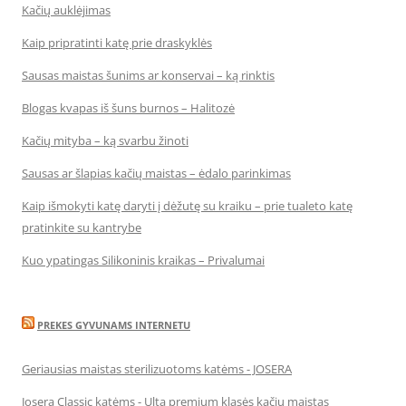
Kačių auklėjimas
Kaip pripratinti katę prie draskyklės
Sausas maistas šunims ar konservai – ką rinktis
Blogas kvapas iš šuns burnos – Halitozė
Kačių mityba – ką svarbu žinoti
Sausas ar šlapias kačių maistas – ėdalo parinkimas
Kaip išmokyti katę daryti į dėžutę su kraiku – prie tualeto katę
pratinkite su kantrybe
Kuo ypatingas Silikoninis kraikas – Privalumai
PREKES GYVUNAMS INTERNETU
Geriausias maistas sterilizuotoms katėms - JOSERA
Josera Classic katėms - Ulta premium klasės kačių maistas