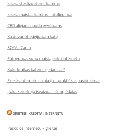
Josera sterilizuotoms katėms
Josera maistas katėms – atsiliepimai
CBD aliejaus nauda gyvūnams
Ką dovanoti įsigijusiam katę
ROYAL Canin
Patogumas šunų maistą pirkti internetu
Koks kraikas katėms geriausias?
Prekės internetu su akcija – praktiškas pasirinkimas
Įtaka keturkojų išvaizdai – šunų ėdalas
GREITIEJI KREDITAI INTERNETU
Paskolos internetu – greitai