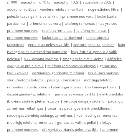
s1000
|
aquaphor ro 101s
|
aquaphor 102s
|
aquaphor ro 202s
|
aquaphor ro 206s
|
vandens minkstinimo filtrai
|
nugeležinimo filtrai
|
pelesio kvapa galima panaikinti
|
priemone nuo voru
|
lauko kubilai
pardavimui
|
priemonė nuo vorų
|
telefonų remontas
|
kas yra seo
|
priemone nuo voru
|
telefonų remontas
|
telefonų remontas
|
priemonė nuo vorų
|
lauko kubilai pardavimui
|
seo straipsniu
talpinimas
|
geriausias pelėsio valiklis
|
seo straipsniu talpinimas
|
kaip
isvengti pelesio atsiradimo namuose
|
kaip išsirinkti geriausią valiklį
pelėsiui
|
puiki dovana vaikams
|
smagiam žaidimui kieme
|
aikštelės
vaikų laiko praleidimui
|
telefonų remontas naudingas
|
geriausias
kaciu kraikas
|
dazniausiai gendantys telefonai
|
geriausias maistas
sterilizuotoms katėms
|
padangų žymėjimas
|
mobiliųjų telefonų
remontas
|
sterilizuotoms katėms geriausias
|
kiek kainuoja kubilai
|
dažnai gendantys telefonai
|
geriausias vonios valiklis
|
elektromobiliu
ikrovimo stoteliu pletra lietuvoje
|
lietuvoje daugeja stoteliu
|
padangų
žymėjimas reikalingas
|
vasarinės padangos elektromobiliams
|
naudingas žieminių padangų žymėjimas
|
kuo naudingas remontas
|
mobiliųjų telefonų remontas
|
geriausias valiklis peliui
|
efektyvi
priemone nuo voru
|
efektyviai veikiantis pelėsio valiklis
|
priemonė