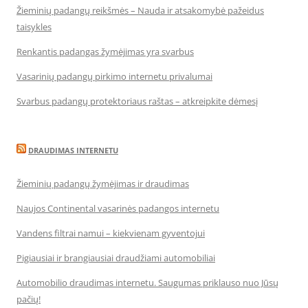
Žieminių padangų reikšmės – Nauda ir atsakomybė pažeidus
taisykles
Renkantis padangas žymėjimas yra svarbus
Vasarinių padangų pirkimo internetu privalumai
Svarbus padangų protektoriaus raštas – atkreipkite dėmesį
DRAUDIMAS INTERNETU
Žieminių padangų žymėjimas ir draudimas
Naujos Continental vasarinės padangos internetu
Vandens filtrai namui – kiekvienam gyventojui
Pigiausiai ir brangiausiai draudžiami automobiliai
Automobilio draudimas internetu. Saugumas priklauso nuo Jūsų
pačių!