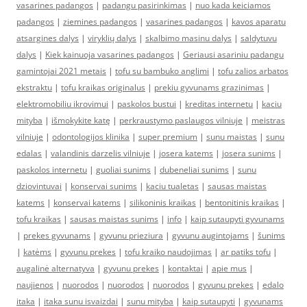
vasarines padangos
|
padangu pasirinkimas
|
nuo kada keiciamos
padangos
|
ziemines padangos
|
vasarines padangos
|
kavos aparatu
atsargines dalys
|
viryklių dalys
|
skalbimo masinu dalys
|
saldytuvu
dalys
|
Kiek kainuoja vasarines padangos
|
Geriausi asariniu padangu
gamintojai 2021 metais
|
tofu su bambuko anglimi
|
tofu zalios arbatos
ekstraktu
|
tofu kraikas originalus
|
prekiu gyvunams grazinimas
|
elektromobiliu ikrovimui
|
paskolos bustui
|
kreditas internetu
|
kaciu
mityba
|
išmokykite katę
|
perkraustymo paslaugos vilniuje
|
meistras
vilniuje
|
odontologijos klinika
|
super premium
|
sunu maistas
|
sunu
edalas
|
valandinis darzelis vilniuje
|
josera katems
|
josera sunims
|
paskolos internetu
|
guoliai sunims
|
dubeneliai sunims
|
sunu
dziovintuvai
|
konservai sunims
|
kaciu tualetas
|
sausas maistas
katems
|
konservai katems
|
silikoninis kraikas
|
bentonitinis kraikas
|
tofu kraikas
|
sausas maistas sunims
|
info
|
kaip sutaupyti gyvunams
|
prekes gyvunams
|
gyvunu prieziura
|
gyvunu augintojams
|
šunims
|
katėms
|
gyvunu prekes
|
tofu kraiko naudojimas
|
ar patiks tofu
|
augalinė alternatyva
|
gyvunu prekes
|
kontaktai
|
apie mus
|
naujienos
|
nuorodos
|
nuorodos
|
nuorodos
|
gyvunu prekes
|
edalo
itaka
|
itaka sunu isvaizdai
|
sunu mityba
|
kaip sutaupyti
|
gyvunams