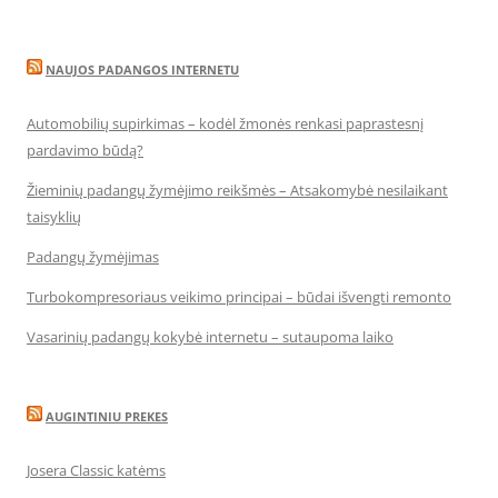
NAUJOS PADANGOS INTERNETU
Automobilių supirkimas – kodėl žmonės renkasi paprastesnį
pardavimo būdą?
Žieminių padangų žymėjimo reikšmės – Atsakomybė nesilaikant
taisyklių
Padangų žymėjimas
Turbokompresoriaus veikimo principai – būdai išvengti remonto
Vasarinių padangų kokybė internetu – sutaupoma laiko
AUGINTINIU PREKES
Josera Classic katėms