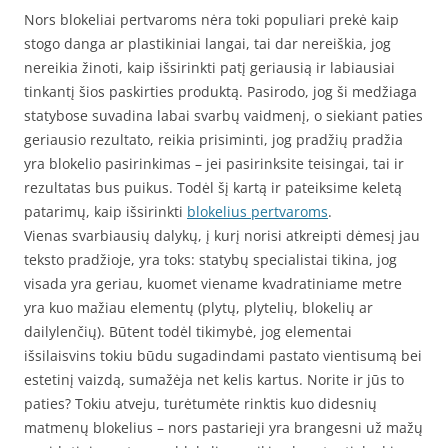
Nors blokeliai pertvaroms nėra toki populiari prekė kaip
stogo danga ar plastikiniai langai, tai dar nereiškia, jog
nereikia žinoti, kaip išsirinkti patį geriausią ir labiausiai
tinkantį šios paskirties produktą. Pasirodo, jog ši medžiaga
statybose suvadina labai svarbų vaidmenį, o siekiant paties
geriausio rezultato, reikia prisiminti, jog pradžių pradžia
yra blokelio pasirinkimas – jei pasirinksite teisingai, tai ir
rezultatas bus puikus. Todėl šį kartą ir pateiksime keletą
patarimų, kaip išsirinkti
blokelius pertvaroms
.
Vienas svarbiausių dalykų, į kurį norisi atkreipti dėmesį jau
teksto pradžioje, yra toks: statybų specialistai tikina, jog
visada yra geriau, kuomet viename kvadratiniame metre
yra kuo mažiau elementų (plytų, plytelių, blokelių ar
dailylenčių). Būtent todėl tikimybė, jog elementai
išsilaisvins tokiu būdu sugadindami pastato vientisumą bei
estetinį vaizdą, sumažėja net kelis kartus. Norite ir jūs to
paties? Tokiu atveju, turėtumėte rinktis kuo didesnių
matmenų blokelius – nors pastarieji yra brangesni už mažų