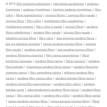
© 2013
SEO straipsniu talpinimas
|
internetine parduotuve
|
padangų
žymėjimas
|
padangų žymėjimas
|
žieminių padangų žymėjimas
|
filtrų
rūšys
|
filtrai nugeležinimui
|
osmoso filtrai> |
osmoso filtrų nauda
|
osmoso filtrai
|
filtrų rūšys
|
minkštinimo filtrų naudojimas
|
minkštinimo sistema
|
filtrų rūšys ir nauda
|
osmoso filtrai
|
vandens
filtrai nukalkinimui
|
vandens filtrų nauda
|
osmoso filtrų nauda
|
atbulinio osmoso filtrai
|
filtrų rūšys
|
apie geriamo vandens filtrus
|
kas yra atbulinis osmosas
|
namui naudingi osmoso filtrai
|
osmoso
filtrų nauda
|
naudingi osmoso filtrai
|
kuo naudingi osmoso filtrai
|
vandens filtravimo sistemos
|
filtrų namui pasirinkimas
|
filtrai
komfortui namuose
|
vandens filtrai namui
|
filtrai namams
|
vandens
filtrai kokybei
|
tinkamiausi vandens filtrai namui
|
vandens filtravimo
sistemos namui
|
filtrų sprendimai namui
|
ieškome vandens filtrų
namui
|
vandens filtrų namui rūšys
|
vandens kokybei filtrai namui
|
vandens namui filtrų pasirinkimas
|
vandens filtrų rtūšys
|
vandens
kokybei name
|
rekomenduojami vandens filtrai namui
|
vandens filtrai
namui
|
filtrų namui rūšys
|
vandens filtrų rūšys
|
vandens filtrai namui
|
namui naudingi osmoso filtrai
|
namui geriausi osmoso filtrai
|
filtrai
namui
|
vandens filtrų nauda
|
filtrų rūšys ir nauda
|
vandens filtrų