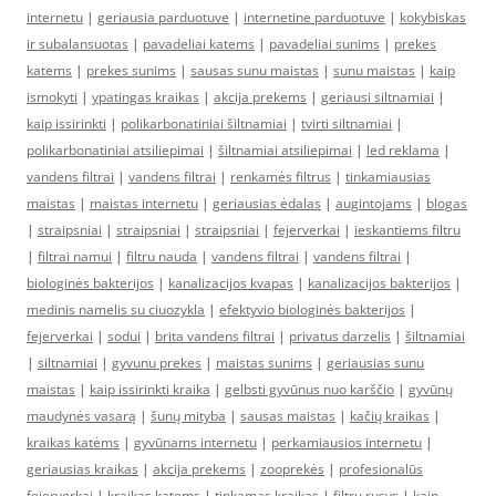
internetu
|
geriausia parduotuve
|
internetine parduotuve
|
kokybiskas
ir subalansuotas
|
pavadeliai katems
|
pavadeliai sunims
|
prekes
katems
|
prekes sunims
|
sausas sunu maistas
|
sunu maistas
|
kaip
ismokyti
|
ypatingas kraikas
|
akcija prekems
|
geriausi siltnamiai
|
kaip issirinkti
|
polikarbonatiniai šiltnamiai
|
tvirti siltnamiai
|
polikarbonatiniai atsiliepimai
|
šiltnamiai atsiliepimai
|
led reklama
|
vandens filtrai
|
vandens filtrai
|
renkamės filtrus
|
tinkamiausias
maistas
|
maistas internetu
|
geriausias ėdalas
|
augintojams
|
blogas
|
straipsniai
|
straipsniai
|
straipsniai
|
fejerverkai
|
ieskantiems filtru
|
filtrai namui
|
filtru nauda
|
vandens filtrai
|
vandens filtrai
|
biologinės bakterijos
|
kanalizacijos kvapas
|
kanalizacijos bakterijos
|
medinis namelis su ciuozykla
|
efektyvio biologinės bakterijos
|
fejerverkai
|
sodui
|
brita vandens filtrai
|
privatus darzelis
|
šiltnamiai
|
siltnamiai
|
gyvunu prekes
|
maistas sunims
|
geriausias sunu
maistas
|
kaip issirinkti kraika
|
gelbsti gyvūnus nuo karščio
|
gyvūnų
maudynės vasarą
|
šunų mityba
|
sausas maistas
|
kačių kraikas
|
kraikas katėms
|
gyvūnams internetu
|
perkamiausios internetu
|
geriausias kraikas
|
akcija prekems
|
zooprekės
|
profesionalūs
fejerverkai
|
kraikas katems
|
tinkamas kraikas
|
filtru rusys
|
kaip