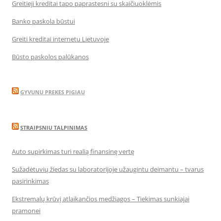
Greitieji kreditai tapo paprastesni su skaičiuoklėmis
Banko paskola būstui
Greiti kreditai internetu Lietuvoje
Būsto paskolos palūkanos
GYVUNU PREKES PIGIAU
STRAIPSNIU TALPINIMAS
Auto supirkimas turi realią finansinę vertę
Sužadėtuvių žiedas su laboratorijoje užaugintu deimantu – tvarus
pasirinkimas
Ekstremalų krūvį atlaikančios medžiagos – Tiekimas sunkiajai
pramonei