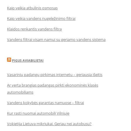
Kaip veikia atbulinis osmosas
Kaip veikia vandens nugeležinimo filtrai
Klaidos renkantis vandens filtrą
Vandens filtrai visam namui su geriamo vandens sistema
PIGUS AVIABILIETAI
Vasarinių padangų pirkimas internetu – geriausia išeitis
Ar verta brangias padangas pirkti ekonominės klasės
automobiliams
Vandens kokybės garantas namuose – filtrai
Kur rasti nuomai automobilį Vilniuje
Vokietija Lietuva mikriukai. Geriau nei autobusu?