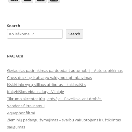
Search
Search
NAUJAUSI
Geriausias pasirinkimas parduodant automobilį – Auto supirkimas
Cross-docking ir atsargų valdymo optimizavimas
Išskirtinio vyrų stiliaus atributas – kaklaraištis
Kokybiškos vidaus durys Vilniuje
Tikrumo akcentas Jūsų erdvėje – Paveikslai ant drobės:
Vandens filtrai namui
Aquaphor filtrai
Žieminių padangų žymėjimas – svarbu vairuotojams ir užtikrintas
saugumas