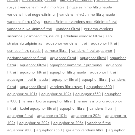
rūšys
|
vandens minkštinimo filtrai
|
nugeležinimo filtrų nauda
|
vandens filtrai nugeležinimui
|
vandens minkštinimo filtrų nauda
|
vandens filtrų rūšys
|
nugeležinimo ir vandens monkštinimo filtrai
|
vandens nukalkinimo filtrai
|
vandens filtrai
|
geriamo vandens
sistemos
|
osmoso filtrų nauda
|
atbulinio osmoso filtrai
|
seo
straipsniu talpinimas
|
aquaphor vandens filtrai
|
aquaphor filtrai
|
osmoso filtrų nauda
|
osmoso filtrai
|
vandens filtrai aquaphor
|
geriamo vandens filtrai
|
aquaphor filtrai
|
aquaphor filtrai
|
aquaphor
filtrai
|
aquaphor filtrai
|
aquaphor namams ir pramonei
|
aquaphor
filtrai
|
aquaphor filtrai
|
aquaphor filtrų nauda
|
aquaphor filtrai
|
aquapgor filtrai ir nauda
|
aquaphor filtrai
|
aquaphor filtrai
|
vandens
filtrai
|
aquaphor filtrai
|
vandens filtru rusys
|
aquaphor s800
|
aquaphor ro-101s
|
aquaphor ro-102s
|
aquapgor s550
|
aquaphor
s1000
|
namui ir biurui aquaphor filtrai
|
namams ir biurui aquaphor
filtrai
|
kodel aquaphor filtrai
|
aquaphor filtrai
|
vandens filtrai
|
aquaphor filtrai
|
aquaphor ro-101s
|
aquaphor ro-202s
|
aquaphor ro-
102s
|
aquaphor ro-202s
|
aquaphor ro-206s
|
vandens filtrai
|
aquaphor s800
|
aquaphor s550
|
geriamo vandens filtrai
|
aquaphor