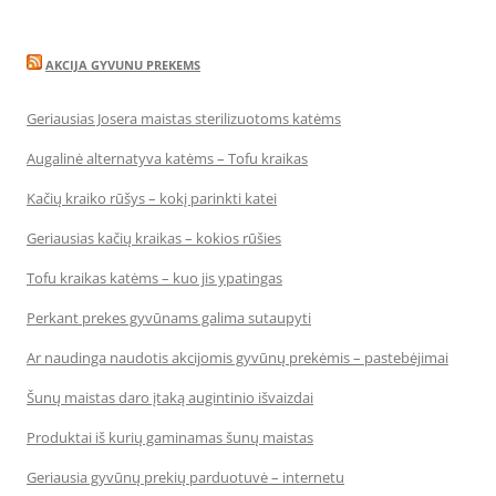
AKCIJA GYVUNU PREKEMS
Geriausias Josera maistas sterilizuotoms katėms
Augalinė alternatyva katėms – Tofu kraikas
Kačių kraiko rūšys – kokį parinkti katei
Geriausias kačių kraikas – kokios rūšies
Tofu kraikas katėms – kuo jis ypatingas
Perkant prekes gyvūnams galima sutaupyti
Ar naudinga naudotis akcijomis gyvūnų prekėmis – pastebėjimai
Šunų maistas daro įtaką augintinio išvaizdai
Produktai iš kurių gaminamas šunų maistas
Geriausia gyvūnų prekių parduotuvė – internetu