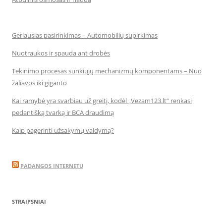
Geriausias pasirinkimas – Automobilių supirkimas
Nuotraukos ir spauda ant drobės
Tekinimo procesas sunkiųjų mechanizmų komponentams – Nuo
žaliavos iki giganto
Kai ramybė yra svarbiau už greitį, kodėl „Vezam123.lt“ renkasi
pedantišką tvarką ir BCA draudimą
Kaip pagerinti užsakymų valdymą?
PADANGOS INTERNETU
STRAIPSNIAI