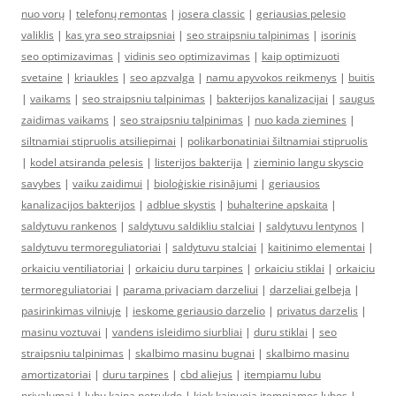
nuo vorų
|
telefonų remontas
|
josera classic
|
geriausias pelesio
valiklis
|
kas yra seo straipsniai
|
seo straipsniu talpinimas
|
isorinis
seo optimizavimas
|
vidinis seo optimizavimas
|
kaip optimizuoti
svetaine
|
kriaukles
|
seo apzvalga
|
namu apyvokos reikmenys
|
buitis
|
vaikams
|
seo straipsniu talpinimas
|
bakterijos kanalizacijai
|
saugus
zaidimas vaikams
|
seo straipsniu talpinimas
|
nuo kada ziemines
|
siltnamiai stipruolis atsiliepimai
|
polikarbonatiniai šiltnamiai stipruolis
|
kodel atsiranda pelesis
|
listerijos bakterija
|
zieminio langu skyscio
savybes
|
vaiku zaidimui
|
bioloģiskie risinājumi
|
geriausios
kanalizacijos bakterijos
|
adblue skystis
|
buhalterine apskaita
|
saldytuvu rankenos
|
saldytuvu saldikliu stalciai
|
saldytuvu lentynos
|
saldytuvu termoreguliatoriai
|
saldytuvu stalciai
|
kaitinimo elementai
|
orkaiciu ventiliatoriai
|
orkaiciu duru tarpines
|
orkaiciu stiklai
|
orkaiciu
termoreguliatoriai
|
parama privaciam darzeliui
|
darzeliai gelbeja
|
pasirinkimas vilniuje
|
ieskome geriausio darzelio
|
privatus darzelis
|
masinu voztuvai
|
vandens isleidimo siurbliai
|
duru stiklai
|
seo
straipsniu talpinimas
|
skalbimo masinu bugnai
|
skalbimo masinu
amortizatoriai
|
duru tarpines
|
cbd aliejus
|
itempiamu lubu
privalumai
|
lubu kaina netrukdo
|
kiek kainuoja itempiamos lubos
|