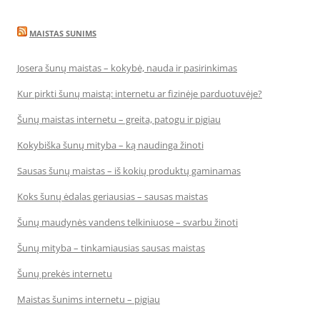
MAISTAS SUNIMS
Josera šunų maistas – kokybė, nauda ir pasirinkimas
Kur pirkti šunų maistą: internetu ar fizinėje parduotuvėje?
Šunų maistas internetu – greita, patogu ir pigiau
Kokybiška šunų mityba – ką naudinga žinoti
Sausas šunų maistas – iš kokių produktų gaminamas
Koks šunų ėdalas geriausias – sausas maistas
Šunų maudynės vandens telkiniuose – svarbu žinoti
Šunų mityba – tinkamiausias sausas maistas
Šunų prekės internetu
Maistas šunims internetu – pigiau