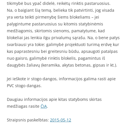
tikimybė bus ypač didelė, reikėtų rinktis pastaruosius.
Na, o baigiant šią temą, belieka tik patvirtinti, jog visada
yra verta teikti pirmenybę šiems blokeliams – jei
palygintume pastaruosius su kitomis statybinėmis
medžiagomis, skirtomis sienoms, pamatytume, kad
blokeliai jas lenkia ilgu privalumų sąrašu. Na, o bene patys
svarbiausi yra tokie: galimybė projektuoti turimą erdvę kur
kas paprastesniu bei greitesniu būdu, apsaugoti patalpas
nuo gaisro, galimybė rinktis blokelis, pagamintus iš
daugybės žaliavų (keramika, akytas betonas, gipsas ir kt.).
Jei ieškote ir stogo dangos, informacijos galima rasti apie
PVC stogo dangas.
Daugiau informacijos apie kitas statyboms skirtas
medžiagas rasite
ČIA
.
Straipsnis paskelbtas:
2015-05-12