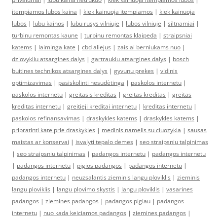
itempiamos lubos kaina
|
kiek kainuoja itempiamos
|
kiek kainuoja
lubos
|
lubu kainos
|
lubu rusys vilniuje
|
lubos vilniuje
|
siltnamiai
|
turbinu remontas kaune
|
turbinu remontas klaipeda
|
straipsniai
katems
|
laiminga kate
|
cbd aliejus
|
zaislai berniukams nuo
|
dziovykliu atsargines dalys
|
gartraukiu atsargines dalys
|
bosch
buitines technikos atsargines dalys
|
gyvunu prekes
|
vidinis
optimizavimas
|
pasiskolinti nesudėtinga
|
paskolos internetu
|
paskolos internetu
|
greitasis kreditas
|
greitas kreditas
|
greitas
kreditas internetu
|
greitieji kreditai internetu
|
kreditas internetu
|
paskolos refinansavimas
|
draskykles katems
|
draskykles katems
|
pripratinti kate prie draskykles
|
medinis namelis su ciuozykla
|
sausas
maistas ar konservai
|
isvalyti tepalo demes
|
seo straipsniu talpinimas
|
seo straipsniu talpinimas
|
padangos internetu
|
padangos internetu
|
padangos internetu
|
pigios padangos
|
padangos internetu
|
padangos internetu
|
neuzsalantis zieminis langu ploviklis
|
zieminis
langu ploviklis
|
langu plovimo skystis
|
langu ploviklis
|
vasarines
padangos
|
ziemines padangos
|
padangos pigiau
|
padangos
internetu
|
nuo kada keiciamos padangos
|
ziemines padangos
|