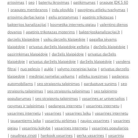
griovimas
|
seo
|
bateriju ikrovimas
|
patikimumas
|
orapute JDK S 60
|
oraputes membranos
|
indu ploviklis
|
pavojingu atlieku tvarkymas
|
griovimo darbai kaina
|
geliu pristatymas
|
apatinis trikotazas
|
bakterijos kanalizacijai
|
kosmetika internetu pigiau
|
valentino dienos
dovanos
|
apatinis trikotazas moterims
|
bakterijoskanalizacijai.lt
|
darzelis klaipedoje
|
vaiku darzelis klaipedoje
|
pagalba tėvams
klaipėdoje
|
privatus darželis klaipėdoje gelbėja
|
darželis klaipėdoje
|
pasirinkimas klaipėdoje
|
darželis klaipėdoje
|
privatus darželis
klaipėdoje
|
privatus darželis klaipėdoje
|
darželis klaipėdoje
|
vandens
filtrai
|
nuo pelesio
|
aukle
|
valymo irenginiai kaina
|
privatus darzelis
klaipedoje
|
mediniai nameliai vaikams
|
atlieku isvezimas
|
padangos
automobiliams
|
seo straipsniu talpinimas
|
parduotuve sunims
|
seo
straipsniu talpinimas
|
seo straipsniu talpinimas
|
seo talpinimo
populiarumas
|
seo straipsniu talpinimas
|
vasarines ar universalios
|
rasymas ir talpinimas
|
padangos internetu
|
vasarines internetu
|
vasarines internetu
|
vasarines
|
vasarines laiku
|
vasarines internetu
|
taupantiems laika
|
vasariniu pirkimas
|
naujos vasarines
|
vasarines
pigiau
|
vasariniu kokybe
|
vasarines internetu
|
vasarines populiarios
|
naudinga zinoti
|
hankook vasarines
|
perka vasarines
|
vasariniu