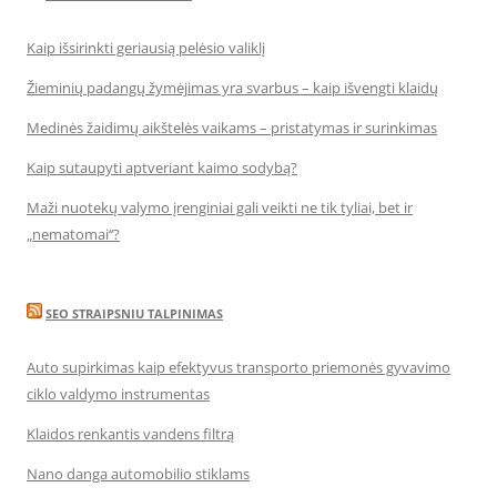
Kaip išsirinkti geriausią pelėsio valiklį
Žieminių padangų žymėjimas yra svarbus – kaip išvengti klaidų
Medinės žaidimų aikštelės vaikams – pristatymas ir surinkimas
Kaip sutaupyti aptveriant kaimo sodybą?
Maži nuotekų valymo įrenginiai gali veikti ne tik tyliai, bet ir
„nematomai‘‘?
SEO STRAIPSNIU TALPINIMAS
Auto supirkimas kaip efektyvus transporto priemonės gyvavimo
ciklo valdymo instrumentas
Klaidos renkantis vandens filtrą
Nano danga automobilio stiklams