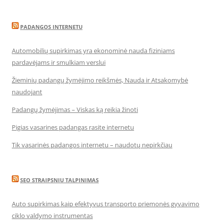
PADANGOS INTERNETU
Automobilių supirkimas yra ekonominė nauda fiziniams
pardavėjams ir smulkiam verslui
Žieminių padangų žymėjimo reikšmės, Nauda ir Atsakomybė
naudojant
Padangų žymėjimas – Viskas ką reikia žinoti
Pigias vasarines padangas rasite internetu
Tik vasarinės padangos internetu – naudotų nepirkčiau
SEO STRAIPSNIU TALPINIMAS
Auto supirkimas kaip efektyvus transporto priemonės gyvavimo
ciklo valdymo instrumentas