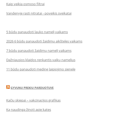
Kaip veikia osmoso filtrai
Vandenyje rasti nitratai - poveikis sveikatai
5 būdų panaudoti lauko namelį vaikams
2026 6 būdų panaudoti žaidimų aikšteles vaikams
7 būdų panaudoti žaidimų namelį vaikams
Dažniausios klaidos renkantis vaikų namelius
11 būdų panaudoti medinę laipiojimo sienelę
GYVUNU PREKIU PARDUOTUVE
Kačių skiepai – vakcinacijos grafikas
Ką naudinga žinoti apie kates