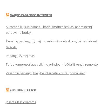
NAUJOS PADANGOS INTERNETU
Automobilių supirkimas – kodėl žmonės renkasi paprastesnį
pardavimo būdą?
Žieminių padangų žymėjimo reikšmės – Atsakomybė nesilaikant
taisyklių
Padangų žymėjimas
Turbokompresoriaus veikimo principai – būdai išvengti remonto
Vasarinių padangų kokybė internetu – sutaupoma laiko
AUGINTINIU PREKES
Josera Classic katėms