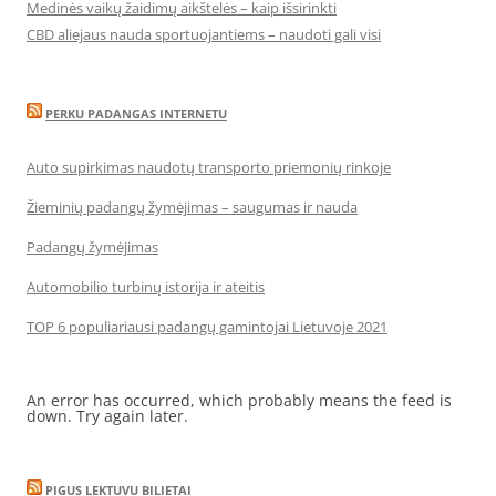
Medinės vaikų žaidimų aikštelės – kaip išsirinkti
CBD aliejaus nauda sportuojantiems – naudoti gali visi
PERKU PADANGAS INTERNETU
Auto supirkimas naudotų transporto priemonių rinkoje
Žieminių padangų žymėjimas – saugumas ir nauda
Padangų žymėjimas
Automobilio turbinų istorija ir ateitis
TOP 6 populiariausi padangų gamintojai Lietuvoje 2021
An error has occurred, which probably means the feed is
down. Try again later.
PIGUS LEKTUVU BILIETAI