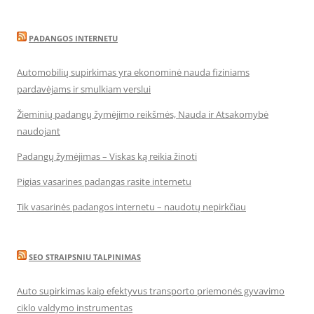
PADANGOS INTERNETU
Automobilių supirkimas yra ekonominė nauda fiziniams
pardavėjams ir smulkiam verslui
Žieminių padangų žymėjimo reikšmės, Nauda ir Atsakomybė
naudojant
Padangų žymėjimas – Viskas ką reikia žinoti
Pigias vasarines padangas rasite internetu
Tik vasarinės padangos internetu – naudotų nepirkčiau
SEO STRAIPSNIU TALPINIMAS
Auto supirkimas kaip efektyvus transporto priemonės gyvavimo
ciklo valdymo instrumentas