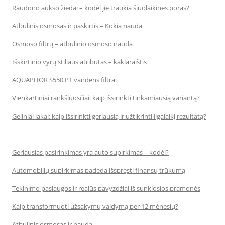
Raudono aukso žiedai – kodėl jie traukia šiuolaikines poras?
Atbulinis osmosas ir paskirtis – Kokia nauda
Osmoso filtrų – atbulinio osmoso nauda
Išskirtinio vyrų stiliaus atributas – kaklaraištis
AQUAPHOR S550 P1 vandens filtrai
Vienkartiniai rankšluosčiai: kaip išsirinkti tinkamiausią variantą?
Geliniai lakai: kaip išsirinkti geriausią ir užtikrinti ilgalaikį rezultatą?
Geriausias pasirinkimas yra auto supirkimas – kodėl?
Automobilių supirkimas padeda išspręsti finansų trūkumą
Tekinimo paslaugos ir realūs pavyzdžiai iš sunkiosios pramonės
Kaip transformuoti užsakymų valdymą per 12 mėnesių?
Atbulinis osmosas ir nauda