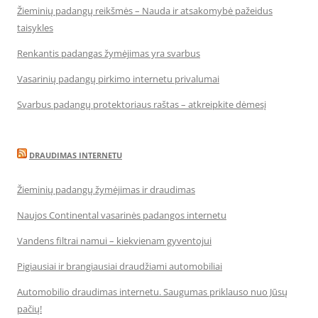
Žieminių padangų reikšmės – Nauda ir atsakomybė pažeidus
taisykles
Renkantis padangas žymėjimas yra svarbus
Vasarinių padangų pirkimo internetu privalumai
Svarbus padangų protektoriaus raštas – atkreipkite dėmesį
DRAUDIMAS INTERNETU
Žieminių padangų žymėjimas ir draudimas
Naujos Continental vasarinės padangos internetu
Vandens filtrai namui – kiekvienam gyventojui
Pigiausiai ir brangiausiai draudžiami automobiliai
Automobilio draudimas internetu. Saugumas priklauso nuo Jūsų
pačių!