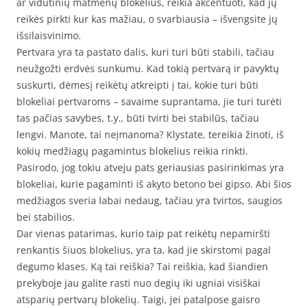
ar vidutinių matmenų blokelius, reikia akcentuoti, kad jų
reikės pirkti kur kas mažiau, o svarbiausia – išvengsite jų
išsilaisvinimo.
Pertvara yra ta pastato dalis, kuri turi būti stabili, tačiau
neužgožti erdvės sunkumu. Kad tokią pertvarą ir pavyktų
suskurti, dėmesį reikėtų atkreipti į tai, kokie turi būti
blokeliai pertvaroms – savaime suprantama, jie turi turėti
tas pačias savybes, t.y., būti tvirti bei stabilūs, tačiau
lengvi. Manote, tai neįmanoma? Klystate, tereikia žinoti, iš
kokių medžiagų pagamintus blokelius reikia rinkti.
Pasirodo, jog tokiu atveju pats geriausias pasirinkimas yra
blokeliai, kurie pagaminti iš akyto betono bei gipso. Abi šios
medžiagos sveria labai nedaug, tačiau yra tvirtos, saugios
bei stabilios.
Dar vienas patarimas, kurio taip pat reikėtų nepamiršti
renkantis šiuos blokelius, yra ta, kad jie skirstomi pagal
degumo klases. Ką tai reiškia? Tai reiškia, kad šiandien
prekyboje jau galite rasti nuo degių iki ugniai visiškai
atsparių pertvarų blokelių. Taigi, jei patalpose gaisro