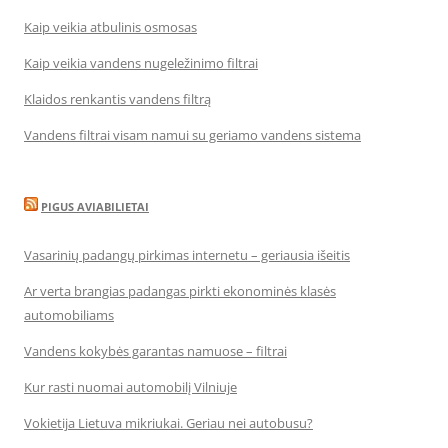
Kaip veikia atbulinis osmosas
Kaip veikia vandens nugeležinimo filtrai
Klaidos renkantis vandens filtrą
Vandens filtrai visam namui su geriamo vandens sistema
PIGUS AVIABILIETAI
Vasarinių padangų pirkimas internetu – geriausia išeitis
Ar verta brangias padangas pirkti ekonominės klasės
automobiliams
Vandens kokybės garantas namuose – filtrai
Kur rasti nuomai automobilį Vilniuje
Vokietija Lietuva mikriukai. Geriau nei autobusu?