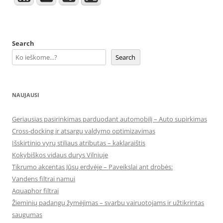
Search
Search
NAUJAUSI
Geriausias pasirinkimas parduodant automobilį – Auto supirkimas
Cross-docking ir atsargų valdymo optimizavimas
Išskirtinio vyrų stiliaus atributas – kaklaraištis
Kokybiškos vidaus durys Vilniuje
Tikrumo akcentas Jūsų erdvėje – Paveikslai ant drobės:
Vandens filtrai namui
Aquaphor filtrai
Žieminių padangų žymėjimas – svarbu vairuotojams ir užtikrintas
saugumas