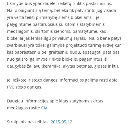
tikimybė bus ypač didelė, reikėtų rinktis pastaruosius.
Na, o baigiant šią temą, belieka tik patvirtinti, jog visada
yra verta teikti pirmenybę šiems blokeliams – jei
palygintume pastaruosius su kitomis statybinėmis
medžiagomis, skirtomis sienoms, pamatytume, kad
blokeliai jas lenkia ilgu privalumų sąrašu. Na, o bene patys
svarbiausi yra tokie: galimybė projektuoti turimą erdvę kur
kas paprastesniu bei greitesniu būdu, apsaugoti patalpas
nuo gaisro, galimybė rinktis blokelis, pagamintus iš
daugybės žaliavų (keramika, akytas betonas, gipsas ir kt.).
Jei ieškote ir stogo dangos, informacijos galima rasti apie
PVC stogo dangas.
Daugiau informacijos apie kitas statyboms skirtas
medžiagas rasite
ČIA
.
Straipsnis paskelbtas:
2015-05-12