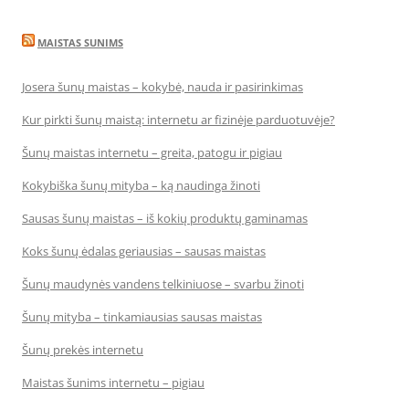
MAISTAS SUNIMS
Josera šunų maistas – kokybė, nauda ir pasirinkimas
Kur pirkti šunų maistą: internetu ar fizinėje parduotuvėje?
Šunų maistas internetu – greita, patogu ir pigiau
Kokybiška šunų mityba – ką naudinga žinoti
Sausas šunų maistas – iš kokių produktų gaminamas
Koks šunų ėdalas geriausias – sausas maistas
Šunų maudynės vandens telkiniuose – svarbu žinoti
Šunų mityba – tinkamiausias sausas maistas
Šunų prekės internetu
Maistas šunims internetu – pigiau