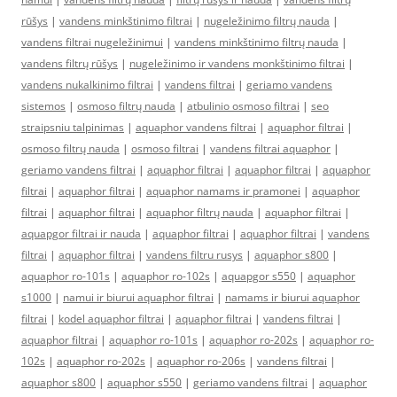
rūšys
|
vandens minkštinimo filtrai
|
nugeležinimo filtrų nauda
|
vandens filtrai nugeležinimui
|
vandens minkštinimo filtrų nauda
|
vandens filtrų rūšys
|
nugeležinimo ir vandens monkštinimo filtrai
|
vandens nukalkinimo filtrai
|
vandens filtrai
|
geriamo vandens
sistemos
|
osmoso filtrų nauda
|
atbulinio osmoso filtrai
|
seo
straipsniu talpinimas
|
aquaphor vandens filtrai
|
aquaphor filtrai
|
osmoso filtrų nauda
|
osmoso filtrai
|
vandens filtrai aquaphor
|
geriamo vandens filtrai
|
aquaphor filtrai
|
aquaphor filtrai
|
aquaphor
filtrai
|
aquaphor filtrai
|
aquaphor namams ir pramonei
|
aquaphor
filtrai
|
aquaphor filtrai
|
aquaphor filtrų nauda
|
aquaphor filtrai
|
aquapgor filtrai ir nauda
|
aquaphor filtrai
|
aquaphor filtrai
|
vandens
filtrai
|
aquaphor filtrai
|
vandens filtru rusys
|
aquaphor s800
|
aquaphor ro-101s
|
aquaphor ro-102s
|
aquapgor s550
|
aquaphor
s1000
|
namui ir biurui aquaphor filtrai
|
namams ir biurui aquaphor
filtrai
|
kodel aquaphor filtrai
|
aquaphor filtrai
|
vandens filtrai
|
aquaphor filtrai
|
aquaphor ro-101s
|
aquaphor ro-202s
|
aquaphor ro-
102s
|
aquaphor ro-202s
|
aquaphor ro-206s
|
vandens filtrai
|
aquaphor s800
|
aquaphor s550
|
geriamo vandens filtrai
|
aquaphor