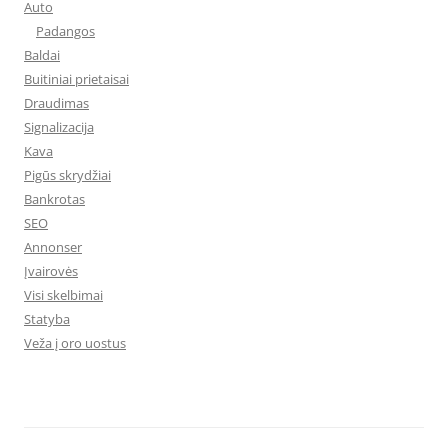
Auto
Padangos
Baldai
Buitiniai prietaisai
Draudimas
Signalizacija
Kava
Pigūs skrydžiai
Bankrotas
SEO
Annonser
Įvairovės
Visi skelbimai
Statyba
Veža į oro uostus