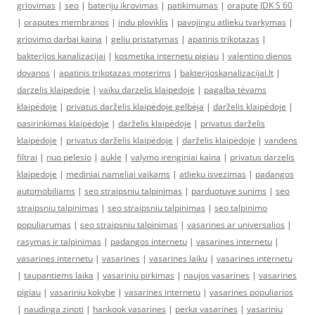
griovimas
|
seo
|
bateriju ikrovimas
|
patikimumas
|
orapute JDK S 60
|
oraputes membranos
|
indu ploviklis
|
pavojingu atlieku tvarkymas
|
griovimo darbai kaina
|
geliu pristatymas
|
apatinis trikotazas
|
bakterijos kanalizacijai
|
kosmetika internetu pigiau
|
valentino dienos
dovanos
|
apatinis trikotazas moterims
|
bakterijoskanalizacijai.lt
|
darzelis klaipedoje
|
vaiku darzelis klaipedoje
|
pagalba tėvams
klaipėdoje
|
privatus darželis klaipėdoje gelbėja
|
darželis klaipėdoje
|
pasirinkimas klaipėdoje
|
darželis klaipėdoje
|
privatus darželis
klaipėdoje
|
privatus darželis klaipėdoje
|
darželis klaipėdoje
|
vandens
filtrai
|
nuo pelesio
|
aukle
|
valymo irenginiai kaina
|
privatus darzelis
klaipedoje
|
mediniai nameliai vaikams
|
atlieku isvezimas
|
padangos
automobiliams
|
seo straipsniu talpinimas
|
parduotuve sunims
|
seo
straipsniu talpinimas
|
seo straipsniu talpinimas
|
seo talpinimo
populiarumas
|
seo straipsniu talpinimas
|
vasarines ar universalios
|
rasymas ir talpinimas
|
padangos internetu
|
vasarines internetu
|
vasarines internetu
|
vasarines
|
vasarines laiku
|
vasarines internetu
|
taupantiems laika
|
vasariniu pirkimas
|
naujos vasarines
|
vasarines
pigiau
|
vasariniu kokybe
|
vasarines internetu
|
vasarines populiarios
|
naudinga zinoti
|
hankook vasarines
|
perka vasarines
|
vasariniu