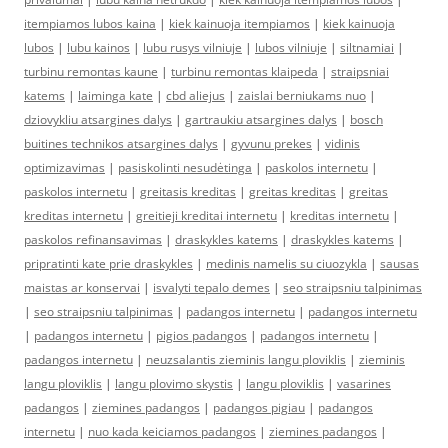
itempiamos lubos kaina
|
kiek kainuoja itempiamos
|
kiek kainuoja
lubos
|
lubu kainos
|
lubu rusys vilniuje
|
lubos vilniuje
|
siltnamiai
|
turbinu remontas kaune
|
turbinu remontas klaipeda
|
straipsniai
katems
|
laiminga kate
|
cbd aliejus
|
zaislai berniukams nuo
|
dziovykliu atsargines dalys
|
gartraukiu atsargines dalys
|
bosch
buitines technikos atsargines dalys
|
gyvunu prekes
|
vidinis
optimizavimas
|
pasiskolinti nesudėtinga
|
paskolos internetu
|
paskolos internetu
|
greitasis kreditas
|
greitas kreditas
|
greitas
kreditas internetu
|
greitieji kreditai internetu
|
kreditas internetu
|
paskolos refinansavimas
|
draskykles katems
|
draskykles katems
|
pripratinti kate prie draskykles
|
medinis namelis su ciuozykla
|
sausas
maistas ar konservai
|
isvalyti tepalo demes
|
seo straipsniu talpinimas
|
seo straipsniu talpinimas
|
padangos internetu
|
padangos internetu
|
padangos internetu
|
pigios padangos
|
padangos internetu
|
padangos internetu
|
neuzsalantis zieminis langu ploviklis
|
zieminis
langu ploviklis
|
langu plovimo skystis
|
langu ploviklis
|
vasarines
padangos
|
ziemines padangos
|
padangos pigiau
|
padangos
internetu
|
nuo kada keiciamos padangos
|
ziemines padangos
|