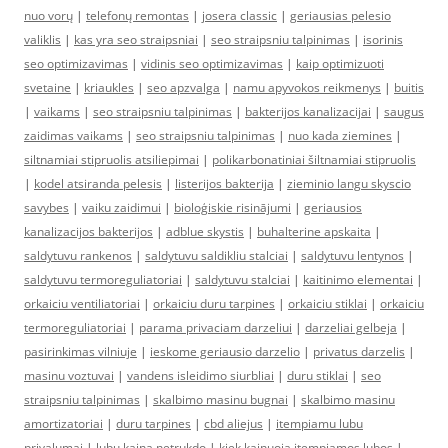
nuo vorų
|
telefonų remontas
|
josera classic
|
geriausias pelesio
valiklis
|
kas yra seo straipsniai
|
seo straipsniu talpinimas
|
isorinis
seo optimizavimas
|
vidinis seo optimizavimas
|
kaip optimizuoti
svetaine
|
kriaukles
|
seo apzvalga
|
namu apyvokos reikmenys
|
buitis
|
vaikams
|
seo straipsniu talpinimas
|
bakterijos kanalizacijai
|
saugus
zaidimas vaikams
|
seo straipsniu talpinimas
|
nuo kada ziemines
|
siltnamiai stipruolis atsiliepimai
|
polikarbonatiniai šiltnamiai stipruolis
|
kodel atsiranda pelesis
|
listerijos bakterija
|
zieminio langu skyscio
savybes
|
vaiku zaidimui
|
bioloģiskie risinājumi
|
geriausios
kanalizacijos bakterijos
|
adblue skystis
|
buhalterine apskaita
|
saldytuvu rankenos
|
saldytuvu saldikliu stalciai
|
saldytuvu lentynos
|
saldytuvu termoreguliatoriai
|
saldytuvu stalciai
|
kaitinimo elementai
|
orkaiciu ventiliatoriai
|
orkaiciu duru tarpines
|
orkaiciu stiklai
|
orkaiciu
termoreguliatoriai
|
parama privaciam darzeliui
|
darzeliai gelbeja
|
pasirinkimas vilniuje
|
ieskome geriausio darzelio
|
privatus darzelis
|
masinu voztuvai
|
vandens isleidimo siurbliai
|
duru stiklai
|
seo
straipsniu talpinimas
|
skalbimo masinu bugnai
|
skalbimo masinu
amortizatoriai
|
duru tarpines
|
cbd aliejus
|
itempiamu lubu
privalumai
|
lubu kaina netrukdo
|
kiek kainuoja itempiamos lubos
|