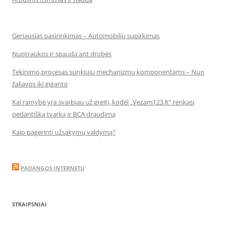
Geriausias pasirinkimas – Automobilių supirkimas
Nuotraukos ir spauda ant drobės
Tekinimo procesas sunkiųjų mechanizmų komponentams – Nuo
žaliavos iki giganto
Kai ramybė yra svarbiau už greitį, kodėl „Vezam123.lt“ renkasi
pedantišką tvarką ir BCA draudimą
Kaip pagerinti užsakymų valdymą?
PADANGOS INTERNETU
STRAIPSNIAI