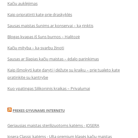
Kačių auklėjimas
Kaip pripratinti katę prie draskyklės
Sausas maistas šunims ar konservai – ką rinktis
Blogas kvapas iš šuns burnos – Halitozė
Kačių mityba – ką svarbu žinoti
Sausas ar šlapias kačių maistas – ėdalo parinkimas
Kaip išmokyti katę daryti į dėžutę su kraiku – prie tualeto katę
pratinkite su kantrybe
Kuo ypatingas Silikoninis kraikas – Privalumai
PREKES GYVUNAMS INTERNETU
Geriausias maistas sterilizuotoms katėms - JOSERA
Josera Classic katėms - Ulta premium klasės kačių maistas