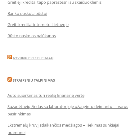
Greitieji kreditai tapo paprastesni su skaičiuoklėmis
Banko paskola būstui
Greiti kreditai internetu Lietuvoje
Būsto paskolos palūkanos
GYVUNU PREKES PIGIAU
STRAIPSNIU TALPINIMAS
Auto supirkimas turi realią finansinę vertę
Sužadėtuvių žiedas su laboratorijoje užaugintu deimantu – tvarus
pasirinkimas
Ekstremalų krūvį atlaikančios medžiagos – Tiekimas sunkiajai
pramonei