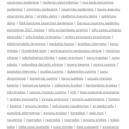
vasarines padangos
|
padangu pasirinkimas
|
nuo kada keiciamos
padangos
|
ziemines padangos
|
vasarines padangos
|
kavos aparatu
atsargines dalys
|
viryklių dalys
|
skalbimo masinu dalys
|
saldytuvu
dalys
|
Kiek kainuoja vasarines padangos
|
Geriausi asariniu padangu
gamintojai 2021 metais
|
tofu su bambuko anglimi
|
tofu zalios arbatos
ekstraktu
|
tofu kraikas originalus
|
prekiu gyvunams grazinimas
|
elektromobiliu ikrovimui
|
paskolos bustui
|
kreditas internetu
|
kaciu
mityba
|
išmokykite katę
|
perkraustymo paslaugos vilniuje
|
meistras
vilniuje
|
odontologijos klinika
|
super premium
|
sunu maistas
|
sunu
edalas
|
valandinis darzelis vilniuje
|
josera katems
|
josera sunims
|
paskolos internetu
|
guoliai sunims
|
dubeneliai sunims
|
sunu
dziovintuvai
|
konservai sunims
|
kaciu tualetas
|
sausas maistas
katems
|
konservai katems
|
silikoninis kraikas
|
bentonitinis kraikas
|
tofu kraikas
|
sausas maistas sunims
|
info
|
kaip sutaupyti gyvunams
|
prekes gyvunams
|
gyvunu prieziura
|
gyvunu augintojams
|
šunims
|
katėms
|
gyvunu prekes
|
tofu kraiko naudojimas
|
ar patiks tofu
|
augalinė alternatyva
|
gyvunu prekes
|
kontaktai
|
apie mus
|
naujienos
|
nuorodos
|
nuorodos
|
nuorodos
|
gyvunu prekes
|
edalo
itaka
|
itaka sunu isvaizdai
|
sunu mityba
|
kaip sutaupyti
|
gyvunams