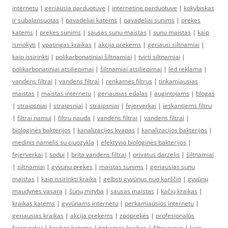
internetu
|
geriausia parduotuve
|
internetine parduotuve
|
kokybiskas
ir subalansuotas
|
pavadeliai katems
|
pavadeliai sunims
|
prekes
katems
|
prekes sunims
|
sausas sunu maistas
|
sunu maistas
|
kaip
ismokyti
|
ypatingas kraikas
|
akcija prekems
|
geriausi siltnamiai
|
kaip issirinkti
|
polikarbonatiniai šiltnamiai
|
tvirti siltnamiai
|
polikarbonatiniai atsiliepimai
|
šiltnamiai atsiliepimai
|
led reklama
|
vandens filtrai
|
vandens filtrai
|
renkamės filtrus
|
tinkamiausias
maistas
|
maistas internetu
|
geriausias ėdalas
|
augintojams
|
blogas
|
straipsniai
|
straipsniai
|
straipsniai
|
fejerverkai
|
ieskantiems filtru
|
filtrai namui
|
filtru nauda
|
vandens filtrai
|
vandens filtrai
|
biologinės bakterijos
|
kanalizacijos kvapas
|
kanalizacijos bakterijos
|
medinis namelis su ciuozykla
|
efektyvio biologinės bakterijos
|
fejerverkai
|
sodui
|
brita vandens filtrai
|
privatus darzelis
|
šiltnamiai
|
siltnamiai
|
gyvunu prekes
|
maistas sunims
|
geriausias sunu
maistas
|
kaip issirinkti kraika
|
gelbsti gyvūnus nuo karščio
|
gyvūnų
maudynės vasarą
|
šunų mityba
|
sausas maistas
|
kačių kraikas
|
kraikas katėms
|
gyvūnams internetu
|
perkamiausios internetu
|
geriausias kraikas
|
akcija prekems
|
zooprekės
|
profesionalūs
fejerverkai
|
kraikas katems
|
tinkamas kraikas
|
filtru rusys
|
kaip