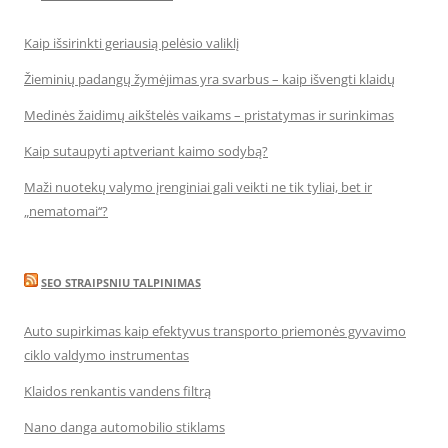
Kaip išsirinkti geriausią pelėsio valiklį
Žieminių padangų žymėjimas yra svarbus – kaip išvengti klaidų
Medinės žaidimų aikštelės vaikams – pristatymas ir surinkimas
Kaip sutaupyti aptveriant kaimo sodybą?
Maži nuotekų valymo įrenginiai gali veikti ne tik tyliai, bet ir
„nematomai‘‘?
SEO STRAIPSNIU TALPINIMAS
Auto supirkimas kaip efektyvus transporto priemonės gyvavimo
ciklo valdymo instrumentas
Klaidos renkantis vandens filtrą
Nano danga automobilio stiklams