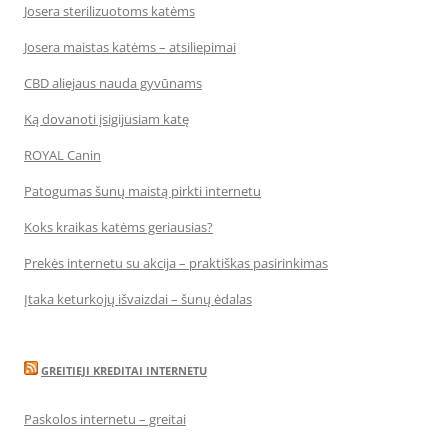
Josera sterilizuotoms katėms
Josera maistas katėms – atsiliepimai
CBD aliejaus nauda gyvūnams
Ką dovanoti įsigijusiam katę
ROYAL Canin
Patogumas šunų maistą pirkti internetu
Koks kraikas katėms geriausias?
Prekės internetu su akcija – praktiškas pasirinkimas
Įtaka keturkojų išvaizdai – šunų ėdalas
GREITIEJI KREDITAI INTERNETU
Paskolos internetu – greitai