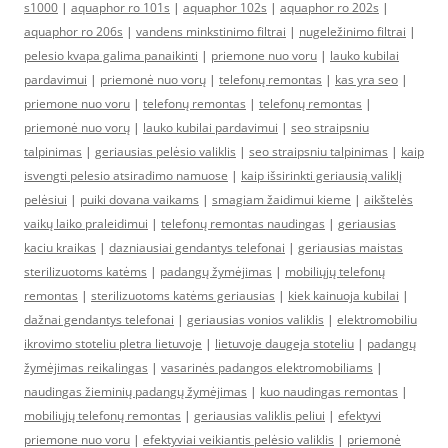
s1000
|
aquaphor ro 101s
|
aquaphor 102s
|
aquaphor ro 202s
|
aquaphor ro 206s
|
vandens minkstinimo filtrai
|
nugeležinimo filtrai
|
pelesio kvapa galima panaikinti
|
priemone nuo voru
|
lauko kubilai
pardavimui
|
priemonė nuo vorų
|
telefonų remontas
|
kas yra seo
|
priemone nuo voru
|
telefonų remontas
|
telefonų remontas
|
priemonė nuo vorų
|
lauko kubilai pardavimui
|
seo straipsniu
talpinimas
|
geriausias pelėsio valiklis
|
seo straipsniu talpinimas
|
kaip
isvengti pelesio atsiradimo namuose
|
kaip išsirinkti geriausią valiklį
pelėsiui
|
puiki dovana vaikams
|
smagiam žaidimui kieme
|
aikštelės
vaikų laiko praleidimui
|
telefonų remontas naudingas
|
geriausias
kaciu kraikas
|
dazniausiai gendantys telefonai
|
geriausias maistas
sterilizuotoms katėms
|
padangų žymėjimas
|
mobiliųjų telefonų
remontas
|
sterilizuotoms katėms geriausias
|
kiek kainuoja kubilai
|
dažnai gendantys telefonai
|
geriausias vonios valiklis
|
elektromobiliu
ikrovimo stoteliu pletra lietuvoje
|
lietuvoje daugeja stoteliu
|
padangų
žymėjimas reikalingas
|
vasarinės padangos elektromobiliams
|
naudingas žieminių padangų žymėjimas
|
kuo naudingas remontas
|
mobiliųjų telefonų remontas
|
geriausias valiklis peliui
|
efektyvi
priemone nuo voru
|
efektyviai veikiantis pelėsio valiklis
|
priemonė