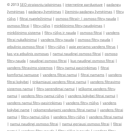
© 2013
SEO straipsniu talpinimas
|
internetine parduotuve
|
padangų
žymėjimas
|
padangų žymėjimas
|
žieminių padangų žymėjimas
|
filtrų
rūšys
|
filtrai nugeležinimui
|
osmoso filtrai> |
osmoso filtrų nauda
|
osmoso filtrai
|
filtrų rūšys
|
minkštinimo filtrų naudojimas
|
minkštinimo sistema
|
filtrų rūšys ir nauda
|
osmoso filtrai
|
vandens
filtrai nukalkinimui
|
vandens filtrų nauda
|
osmoso filtrų nauda
|
atbulinio osmoso filtrai
|
filtrų rūšys
|
apie geriamo vandens filtrus
|
kas yra atbulinis osmosas
|
namui naudingi osmoso filtrai
|
osmoso
filtrų nauda
|
naudingi osmoso filtrai
|
kuo naudingi osmoso filtrai
|
vandens filtravimo sistemos
|
filtrų namui pasirinkimas
|
filtrai
komfortui namuose
|
vandens filtrai namui
|
filtrai namams
|
vandens
filtrai kokybei
|
tinkamiausi vandens filtrai namui
|
vandens filtravimo
sistemos namui
|
filtrų sprendimai namui
|
ieškome vandens filtrų
namui
|
vandens filtrų namui rūšys
|
vandens kokybei filtrai namui
|
vandens namui filtrų pasirinkimas
|
vandens filtrų rtūšys
|
vandens
kokybei name
|
rekomenduojami vandens filtrai namui
|
vandens filtrai
namui
|
filtrų namui rūšys
|
vandens filtrų rūšys
|
vandens filtrai namui
|
namui naudingi osmoso filtrai
|
namui geriausi osmoso filtrai
|
filtrai
namui
|
vandens filtrų nauda
|
filtrų rūšys ir nauda
|
vandens filtrų