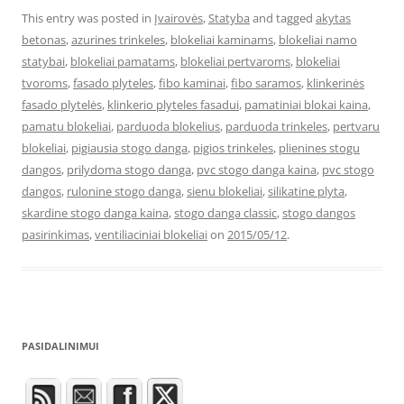
This entry was posted in
Įvairovės
,
Statyba
and tagged
akytas
betonas
,
azurines trinkeles
,
blokeliai kaminams
,
blokeliai namo
statybai
,
blokeliai pamatams
,
blokeliai pertvaroms
,
blokeliai
tvoroms
,
fasado plyteles
,
fibo kaminai
,
fibo saramos
,
klinkerinės
fasado plytelės
,
klinkerio plyteles fasadui
,
pamatiniai blokai kaina
,
pamatu blokeliai
,
parduoda blokelius
,
parduoda trinkeles
,
pertvaru
blokeliai
,
pigiausia stogo danga
,
pigios trinkeles
,
plienines stogu
dangos
,
prilydoma stogo danga
,
pvc stogo danga kaina
,
pvc stogo
dangos
,
rulonine stogo danga
,
sienu blokeliai
,
silikatine plyta
,
skardine stogo danga kaina
,
stogo danga classic
,
stogo dangos
pasirinkimas
,
ventiliaciniai blokeliai
on
2015/05/12
.
PASIDALINIMUI