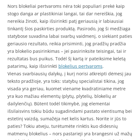
Nors blokeliai pertvaroms nėra toki populiari prekė kaip
stogo danga ar plastikiniai langai, tai dar nereiškia, jog
nereikia žinoti, kaip išsirinkti patį geriausią ir labiausiai
tinkantį šios paskirties produktą. Pasirodo, jog ši medžiaga
statybose suvadina labai svarbų vaidmenį, o siekiant paties
geriausio rezultato, reikia prisiminti, jog pradžių pradžia
yra blokelio pasirinkimas – jei pasirinksite teisingai, tai ir
rezultatas bus puikus. Todėl šį kartą ir pateiksime keletą
patarimų, kaip išsirinkti
blokelius pertvaroms
.
Vienas svarbiausių dalykų, į kurį norisi atkreipti dėmesį jau
teksto pradžioje, yra toks: statybų specialistai tikina, jog
visada yra geriau, kuomet viename kvadratiniame metre
yra kuo mažiau elementų (plytų, plytelių, blokelių ar
dailylenčių). Būtent todėl tikimybė, jog elementai
išsilaisvins tokiu būdu sugadindami pastato vientisumą bei
estetinį vaizdą, sumažėja net kelis kartus. Norite ir jūs to
paties? Tokiu atveju, turėtumėte rinktis kuo didesnių
matmenų blokelius – nors pastarieji yra brangesni už mažų