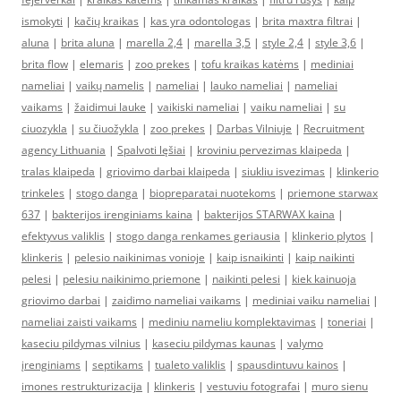
ismokyti
|
kačių kraikas
|
kas yra odontologas
|
brita maxtra filtrai
|
aluna
|
brita aluna
|
marella 2,4
|
marella 3,5
|
style 2,4
|
style 3,6
|
brita flow
|
elemaris
|
zoo prekes
|
tofu kraikas katėms
|
mediniai
nameliai
|
vaikų namelis
|
nameliai
|
lauko nameliai
|
nameliai
vaikams
|
žaidimui lauke
|
vaikiski nameliai
|
vaiku nameliai
|
su
ciuozykla
|
su čiuožykla
|
zoo prekes
|
Darbas Vilniuje
|
Recruitment
agency Lithuania
|
Spalvoti lęšiai
|
kroviniu pervezimas klaipeda
|
tralas klaipeda
|
griovimo darbai klaipeda
|
siukliu isvezimas
|
klinkerio
trinkeles
|
stogo danga
|
biopreparatai nuotekoms
|
priemone starwax
637
|
bakterijos irenginiams kaina
|
bakterijos STARWAX kaina
|
efektyvus valiklis
|
stogo danga renkames geriausia
|
klinkerio plytos
|
klinkeris
|
pelesio naikinimas vonioje
|
kaip isnaikinti
|
kaip naikinti
pelesi
|
pelesiu naikinimo priemone
|
naikinti pelesi
|
kiek kainuoja
griovimo darbai
|
zaidimo nameliai vaikams
|
mediniai vaiku nameliai
|
nameliai zaisti vaikams
|
mediniu nameliu komplektavimas
|
toneriai
|
kaseciu pildymas vilnius
|
kaseciu pildymas kaunas
|
valymo
įrenginiams
|
septikams
|
tualeto valiklis
|
spausdintuvu kainos
|
imones restrukturizacija
|
klinkeris
|
vestuviu fotografai
|
muro sienu