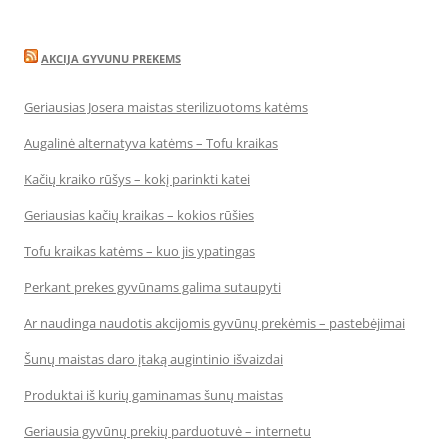
AKCIJA GYVUNU PREKEMS
Geriausias Josera maistas sterilizuotoms katėms
Augalinė alternatyva katėms – Tofu kraikas
Kačių kraiko rūšys – kokį parinkti katei
Geriausias kačių kraikas – kokios rūšies
Tofu kraikas katėms – kuo jis ypatingas
Perkant prekes gyvūnams galima sutaupyti
Ar naudinga naudotis akcijomis gyvūnų prekėmis – pastebėjimai
Šunų maistas daro įtaką augintinio išvaizdai
Produktai iš kurių gaminamas šunų maistas
Geriausia gyvūnų prekių parduotuvė – internetu