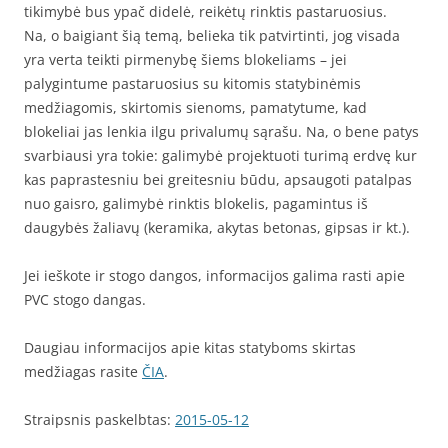
tikimybė bus ypač didelė, reikėtų rinktis pastaruosius.
Na, o baigiant šią temą, belieka tik patvirtinti, jog visada
yra verta teikti pirmenybę šiems blokeliams – jei
palygintume pastaruosius su kitomis statybinėmis
medžiagomis, skirtomis sienoms, pamatytume, kad
blokeliai jas lenkia ilgu privalumų sąrašu. Na, o bene patys
svarbiausi yra tokie: galimybė projektuoti turimą erdvę kur
kas paprastesniu bei greitesniu būdu, apsaugoti patalpas
nuo gaisro, galimybė rinktis blokelis, pagamintus iš
daugybės žaliavų (keramika, akytas betonas, gipsas ir kt.).
Jei ieškote ir stogo dangos, informacijos galima rasti apie
PVC stogo dangas.
Daugiau informacijos apie kitas statyboms skirtas
medžiagas rasite
ČIA
.
Straipsnis paskelbtas:
2015-05-12