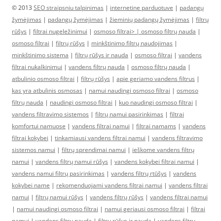
© 2013
SEO straipsniu talpinimas
|
internetine parduotuve
|
padangų
žymėjimas
|
padangų žymėjimas
|
žieminių padangų žymėjimas
|
filtrų
rūšys
|
filtrai nugeležinimui
|
osmoso filtrai> |
osmoso filtrų nauda
|
osmoso filtrai
|
filtrų rūšys
|
minkštinimo filtrų naudojimas
|
minkštinimo sistema
|
filtrų rūšys ir nauda
|
osmoso filtrai
|
vandens
filtrai nukalkinimui
|
vandens filtrų nauda
|
osmoso filtrų nauda
|
atbulinio osmoso filtrai
|
filtrų rūšys
|
apie geriamo vandens filtrus
|
kas yra atbulinis osmosas
|
namui naudingi osmoso filtrai
|
osmoso
filtrų nauda
|
naudingi osmoso filtrai
|
kuo naudingi osmoso filtrai
|
vandens filtravimo sistemos
|
filtrų namui pasirinkimas
|
filtrai
komfortui namuose
|
vandens filtrai namui
|
filtrai namams
|
vandens
filtrai kokybei
|
tinkamiausi vandens filtrai namui
|
vandens filtravimo
sistemos namui
|
filtrų sprendimai namui
|
ieškome vandens filtrų
namui
|
vandens filtrų namui rūšys
|
vandens kokybei filtrai namui
|
vandens namui filtrų pasirinkimas
|
vandens filtrų rtūšys
|
vandens
kokybei name
|
rekomenduojami vandens filtrai namui
|
vandens filtrai
namui
|
filtrų namui rūšys
|
vandens filtrų rūšys
|
vandens filtrai namui
|
namui naudingi osmoso filtrai
|
namui geriausi osmoso filtrai
|
filtrai
namui
|
vandens filtrų nauda
|
filtrų rūšys ir nauda
|
vandens filtrų