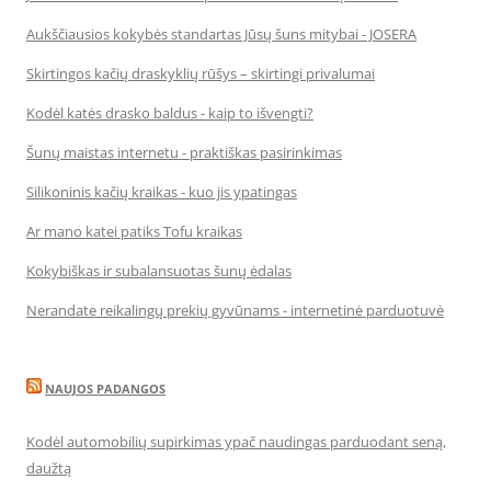
Aukščiausios kokybės standartas Jūsų šuns mitybai - JOSERA
Skirtingos kačių draskyklių rūšys – skirtingi privalumai
Kodėl katės drasko baldus - kaip to išvengti?
Šunų maistas internetu - praktiškas pasirinkimas
Silikoninis kačių kraikas - kuo jis ypatingas
Ar mano katei patiks Tofu kraikas
Kokybiškas ir subalansuotas šunų ėdalas
Nerandate reikalingų prekių gyvūnams - internetinė parduotuvė
NAUJOS PADANGOS
Kodėl automobilių supirkimas ypač naudingas parduodant seną,
daužtą