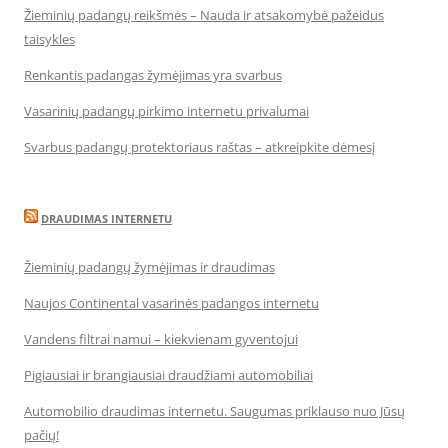
Žieminių padangų reikšmės – Nauda ir atsakomybė pažeidus
taisykles
Renkantis padangas žymėjimas yra svarbus
Vasarinių padangų pirkimo internetu privalumai
Svarbus padangų protektoriaus raštas – atkreipkite dėmesį
DRAUDIMAS INTERNETU
Žieminių padangų žymėjimas ir draudimas
Naujos Continental vasarinės padangos internetu
Vandens filtrai namui – kiekvienam gyventojui
Pigiausiai ir brangiausiai draudžiami automobiliai
Automobilio draudimas internetu. Saugumas priklauso nuo Jūsų
pačių!