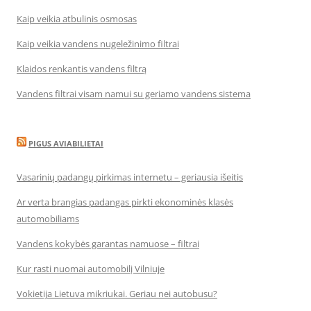
Kaip veikia atbulinis osmosas
Kaip veikia vandens nugeležinimo filtrai
Klaidos renkantis vandens filtrą
Vandens filtrai visam namui su geriamo vandens sistema
PIGUS AVIABILIETAI
Vasarinių padangų pirkimas internetu – geriausia išeitis
Ar verta brangias padangas pirkti ekonominės klasės
automobiliams
Vandens kokybės garantas namuose – filtrai
Kur rasti nuomai automobilį Vilniuje
Vokietija Lietuva mikriukai. Geriau nei autobusu?