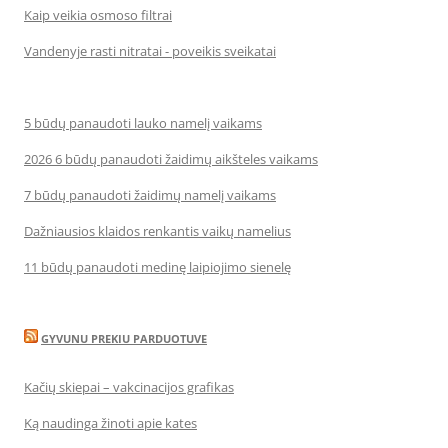
Kaip veikia osmoso filtrai
Vandenyje rasti nitratai - poveikis sveikatai
5 būdų panaudoti lauko namelį vaikams
2026 6 būdų panaudoti žaidimų aikšteles vaikams
7 būdų panaudoti žaidimų namelį vaikams
Dažniausios klaidos renkantis vaikų namelius
11 būdų panaudoti medinę laipiojimo sienelę
GYVUNU PREKIU PARDUOTUVE
Kačių skiepai – vakcinacijos grafikas
Ką naudinga žinoti apie kates