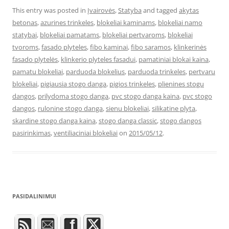
This entry was posted in
Įvairovės
,
Statyba
and tagged
akytas
betonas
,
azurines trinkeles
,
blokeliai kaminams
,
blokeliai namo
statybai
,
blokeliai pamatams
,
blokeliai pertvaroms
,
blokeliai
tvoroms
,
fasado plyteles
,
fibo kaminai
,
fibo saramos
,
klinkerinės
fasado plytelės
,
klinkerio plyteles fasadui
,
pamatiniai blokai kaina
,
pamatu blokeliai
,
parduoda blokelius
,
parduoda trinkeles
,
pertvaru
blokeliai
,
pigiausia stogo danga
,
pigios trinkeles
,
plienines stogu
dangos
,
prilydoma stogo danga
,
pvc stogo danga kaina
,
pvc stogo
dangos
,
rulonine stogo danga
,
sienu blokeliai
,
silikatine plyta
,
skardine stogo danga kaina
,
stogo danga classic
,
stogo dangos
pasirinkimas
,
ventiliaciniai blokeliai
on
2015/05/12
.
PASIDALINIMUI