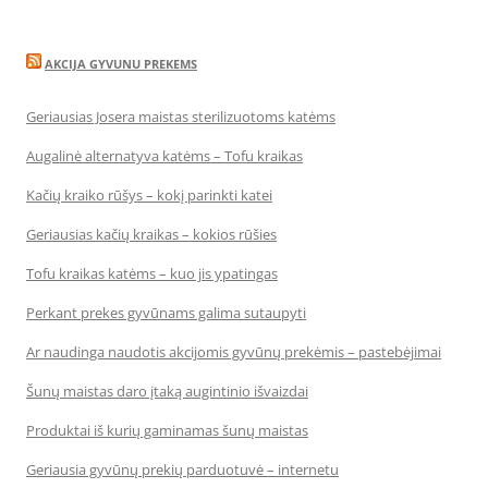
AKCIJA GYVUNU PREKEMS
Geriausias Josera maistas sterilizuotoms katėms
Augalinė alternatyva katėms – Tofu kraikas
Kačių kraiko rūšys – kokį parinkti katei
Geriausias kačių kraikas – kokios rūšies
Tofu kraikas katėms – kuo jis ypatingas
Perkant prekes gyvūnams galima sutaupyti
Ar naudinga naudotis akcijomis gyvūnų prekėmis – pastebėjimai
Šunų maistas daro įtaką augintinio išvaizdai
Produktai iš kurių gaminamas šunų maistas
Geriausia gyvūnų prekių parduotuvė – internetu