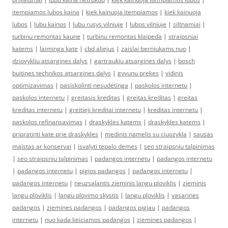
itempiamos lubos kaina
|
kiek kainuoja itempiamos
|
kiek kainuoja
lubos
|
lubu kainos
|
lubu rusys vilniuje
|
lubos vilniuje
|
siltnamiai
|
turbinu remontas kaune
|
turbinu remontas klaipeda
|
straipsniai
katems
|
laiminga kate
|
cbd aliejus
|
zaislai berniukams nuo
|
dziovykliu atsargines dalys
|
gartraukiu atsargines dalys
|
bosch
buitines technikos atsargines dalys
|
gyvunu prekes
|
vidinis
optimizavimas
|
pasiskolinti nesudėtinga
|
paskolos internetu
|
paskolos internetu
|
greitasis kreditas
|
greitas kreditas
|
greitas
kreditas internetu
|
greitieji kreditai internetu
|
kreditas internetu
|
paskolos refinansavimas
|
draskykles katems
|
draskykles katems
|
pripratinti kate prie draskykles
|
medinis namelis su ciuozykla
|
sausas
maistas ar konservai
|
isvalyti tepalo demes
|
seo straipsniu talpinimas
|
seo straipsniu talpinimas
|
padangos internetu
|
padangos internetu
|
padangos internetu
|
pigios padangos
|
padangos internetu
|
padangos internetu
|
neuzsalantis zieminis langu ploviklis
|
zieminis
langu ploviklis
|
langu plovimo skystis
|
langu ploviklis
|
vasarines
padangos
|
ziemines padangos
|
padangos pigiau
|
padangos
internetu
|
nuo kada keiciamos padangos
|
ziemines padangos
|