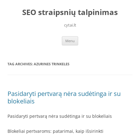
Skip
to
SEO straipsnių talpinimas
content
cytai.lt
Menu
TAG ARCHIVES:
AZURINES TRINKELES
Pasidaryti pertvarą nėra sudėtinga ir su
blokeliais
Pasidaryti pertvarą nėra sudėtinga ir su blokeliais
Blokeliai pertvaroms: patarimai, kaip išsirinkti