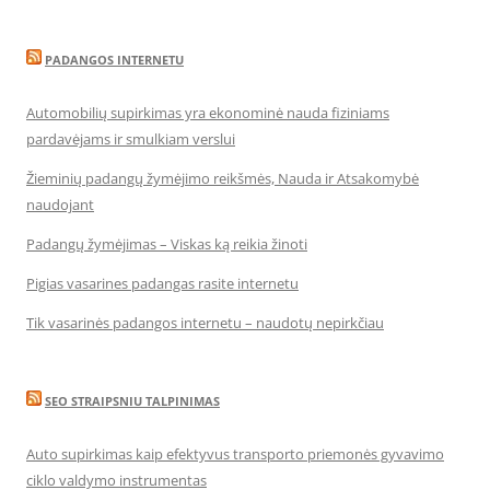
PADANGOS INTERNETU
Automobilių supirkimas yra ekonominė nauda fiziniams
pardavėjams ir smulkiam verslui
Žieminių padangų žymėjimo reikšmės, Nauda ir Atsakomybė
naudojant
Padangų žymėjimas – Viskas ką reikia žinoti
Pigias vasarines padangas rasite internetu
Tik vasarinės padangos internetu – naudotų nepirkčiau
SEO STRAIPSNIU TALPINIMAS
Auto supirkimas kaip efektyvus transporto priemonės gyvavimo
ciklo valdymo instrumentas