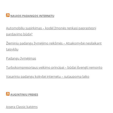
NAUJOS PADANGOS INTERNETU
Automobilių supirkimas – kodėl žmonės renkasi paprastesnį
pardavimo būdą?
Žieminių padangų žymėjimo reikšmės – Atsakomybė nesilaikant
taisyklių
Padangų žymėjimas
Turbokompresoriaus veikimo principai – būdai išvengti remonto
Vasarinių padangų kokybė internetu – sutaupoma laiko
AUGINTINIU PREKES
Josera Classic katėms