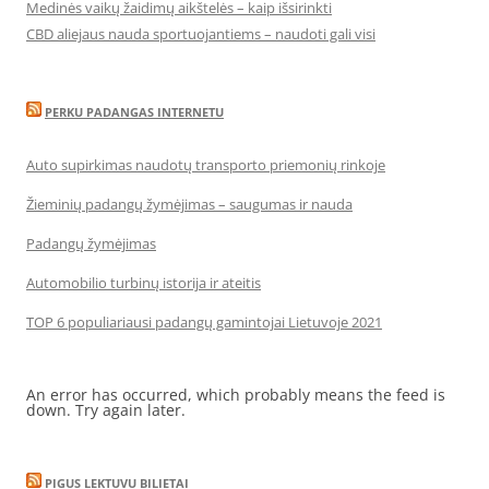
Medinės vaikų žaidimų aikštelės – kaip išsirinkti
CBD aliejaus nauda sportuojantiems – naudoti gali visi
PERKU PADANGAS INTERNETU
Auto supirkimas naudotų transporto priemonių rinkoje
Žieminių padangų žymėjimas – saugumas ir nauda
Padangų žymėjimas
Automobilio turbinų istorija ir ateitis
TOP 6 populiariausi padangų gamintojai Lietuvoje 2021
An error has occurred, which probably means the feed is
down. Try again later.
PIGUS LEKTUVU BILIETAI