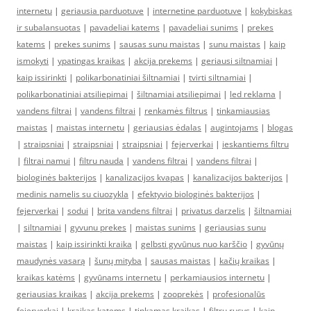
internetu
|
geriausia parduotuve
|
internetine parduotuve
|
kokybiskas
ir subalansuotas
|
pavadeliai katems
|
pavadeliai sunims
|
prekes
katems
|
prekes sunims
|
sausas sunu maistas
|
sunu maistas
|
kaip
ismokyti
|
ypatingas kraikas
|
akcija prekems
|
geriausi siltnamiai
|
kaip issirinkti
|
polikarbonatiniai šiltnamiai
|
tvirti siltnamiai
|
polikarbonatiniai atsiliepimai
|
šiltnamiai atsiliepimai
|
led reklama
|
vandens filtrai
|
vandens filtrai
|
renkamės filtrus
|
tinkamiausias
maistas
|
maistas internetu
|
geriausias ėdalas
|
augintojams
|
blogas
|
straipsniai
|
straipsniai
|
straipsniai
|
fejerverkai
|
ieskantiems filtru
|
filtrai namui
|
filtru nauda
|
vandens filtrai
|
vandens filtrai
|
biologinės bakterijos
|
kanalizacijos kvapas
|
kanalizacijos bakterijos
|
medinis namelis su ciuozykla
|
efektyvio biologinės bakterijos
|
fejerverkai
|
sodui
|
brita vandens filtrai
|
privatus darzelis
|
šiltnamiai
|
siltnamiai
|
gyvunu prekes
|
maistas sunims
|
geriausias sunu
maistas
|
kaip issirinkti kraika
|
gelbsti gyvūnus nuo karščio
|
gyvūnų
maudynės vasarą
|
šunų mityba
|
sausas maistas
|
kačių kraikas
|
kraikas katėms
|
gyvūnams internetu
|
perkamiausios internetu
|
geriausias kraikas
|
akcija prekems
|
zooprekės
|
profesionalūs
fejerverkai
|
kraikas katems
|
tinkamas kraikas
|
filtru rusys
|
kaip