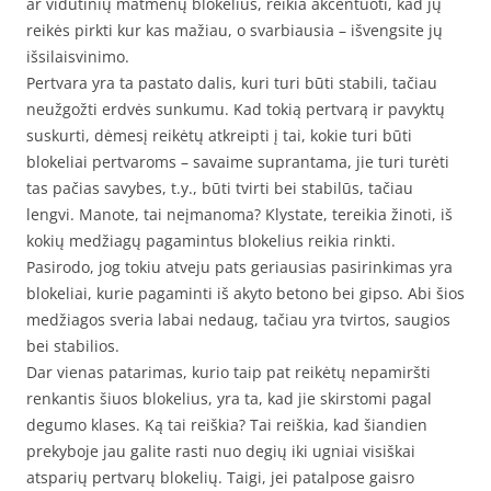
ar vidutinių matmenų blokelius, reikia akcentuoti, kad jų
reikės pirkti kur kas mažiau, o svarbiausia – išvengsite jų
išsilaisvinimo.
Pertvara yra ta pastato dalis, kuri turi būti stabili, tačiau
neužgožti erdvės sunkumu. Kad tokią pertvarą ir pavyktų
suskurti, dėmesį reikėtų atkreipti į tai, kokie turi būti
blokeliai pertvaroms – savaime suprantama, jie turi turėti
tas pačias savybes, t.y., būti tvirti bei stabilūs, tačiau
lengvi. Manote, tai neįmanoma? Klystate, tereikia žinoti, iš
kokių medžiagų pagamintus blokelius reikia rinkti.
Pasirodo, jog tokiu atveju pats geriausias pasirinkimas yra
blokeliai, kurie pagaminti iš akyto betono bei gipso. Abi šios
medžiagos sveria labai nedaug, tačiau yra tvirtos, saugios
bei stabilios.
Dar vienas patarimas, kurio taip pat reikėtų nepamiršti
renkantis šiuos blokelius, yra ta, kad jie skirstomi pagal
degumo klases. Ką tai reiškia? Tai reiškia, kad šiandien
prekyboje jau galite rasti nuo degių iki ugniai visiškai
atsparių pertvarų blokelių. Taigi, jei patalpose gaisro