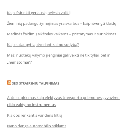
Kaip išsirinkti geriausią pelėsio valiklį
Žieminių padangų žymėjimas yra svarbus – kaip išvengti klaidų
Medinės žaidimų aikštelės vaikams – pristatymas ir surinkimas
Kaip sutaupyti aptveriant kaimo sodybą?
Maži nuotekų valymo įrenginiai gali veikti ne tik tyliai, bet ir
„nematomai‘‘?
SEO STRAIPSNIU TALPINIMAS
Auto supirkimas kaip efektyvus transporto priemonės gyvavimo
ciklo valdymo instrumentas
Klaidos renkantis vandens filtrą
Nano danga automobilio stiklams