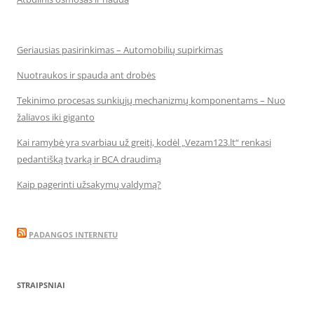
Geriausias pasirinkimas – Automobilių supirkimas
Nuotraukos ir spauda ant drobės
Tekinimo procesas sunkiųjų mechanizmų komponentams – Nuo
žaliavos iki giganto
Kai ramybė yra svarbiau už greitį, kodėl „Vezam123.lt“ renkasi
pedantišką tvarką ir BCA draudimą
Kaip pagerinti užsakymų valdymą?
PADANGOS INTERNETU
STRAIPSNIAI