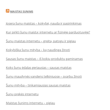
MAISTAS SUNIMS
Josera šunų maistas – kokybė, nauda ir pasirinkimas
Kur pirkti šunų maistą: internetu ar fizinėje parduotuvėje?
Šunų maistas internetu – greita, patogu ir pigiau
Kokybiška šunų mityba – ką naudinga žinoti
Sausas šunų maistas – iš kokių produktų gaminamas
Koks šunų ėdalas geriausias – sausas maistas
Šunų maudynės vandens telkiniuose – svarbu žinoti
Šunų mityba – tinkamiausias sausas maistas
Šunų prekės internetu
Maistas šunims internetu – pigiau