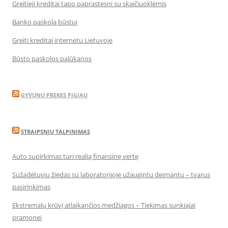
Greitieji kreditai tapo paprastesni su skaičiuoklėmis
Banko paskola būstui
Greiti kreditai internetu Lietuvoje
Būsto paskolos palūkanos
GYVUNU PREKES PIGIAU
STRAIPSNIU TALPINIMAS
Auto supirkimas turi realią finansinę vertę
Sužadėtuvių žiedas su laboratorijoje užaugintu deimantu – tvarus
pasirinkimas
Ekstremalų krūvį atlaikančios medžiagos – Tiekimas sunkiajai
pramonei