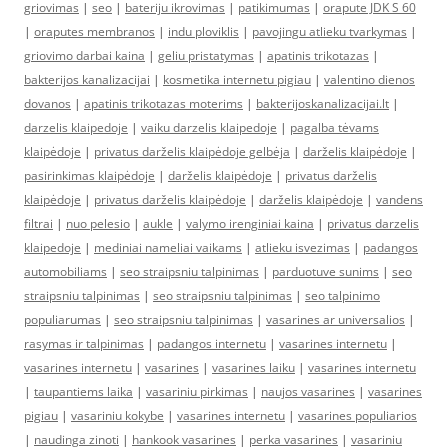
griovimas
|
seo
|
bateriju ikrovimas
|
patikimumas
|
orapute JDK S 60
|
oraputes membranos
|
indu ploviklis
|
pavojingu atlieku tvarkymas
|
griovimo darbai kaina
|
geliu pristatymas
|
apatinis trikotazas
|
bakterijos kanalizacijai
|
kosmetika internetu pigiau
|
valentino dienos
dovanos
|
apatinis trikotazas moterims
|
bakterijoskanalizacijai.lt
|
darzelis klaipedoje
|
vaiku darzelis klaipedoje
|
pagalba tėvams
klaipėdoje
|
privatus darželis klaipėdoje gelbėja
|
darželis klaipėdoje
|
pasirinkimas klaipėdoje
|
darželis klaipėdoje
|
privatus darželis
klaipėdoje
|
privatus darželis klaipėdoje
|
darželis klaipėdoje
|
vandens
filtrai
|
nuo pelesio
|
aukle
|
valymo irenginiai kaina
|
privatus darzelis
klaipedoje
|
mediniai nameliai vaikams
|
atlieku isvezimas
|
padangos
automobiliams
|
seo straipsniu talpinimas
|
parduotuve sunims
|
seo
straipsniu talpinimas
|
seo straipsniu talpinimas
|
seo talpinimo
populiarumas
|
seo straipsniu talpinimas
|
vasarines ar universalios
|
rasymas ir talpinimas
|
padangos internetu
|
vasarines internetu
|
vasarines internetu
|
vasarines
|
vasarines laiku
|
vasarines internetu
|
taupantiems laika
|
vasariniu pirkimas
|
naujos vasarines
|
vasarines
pigiau
|
vasariniu kokybe
|
vasarines internetu
|
vasarines populiarios
|
naudinga zinoti
|
hankook vasarines
|
perka vasarines
|
vasariniu