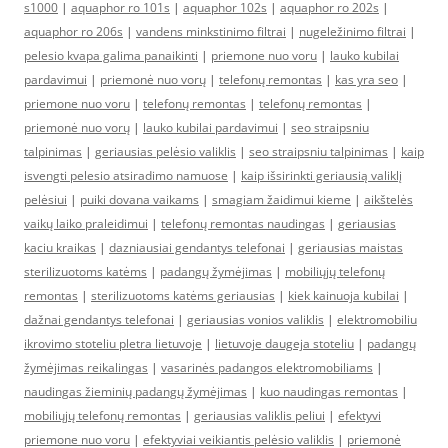
s1000
|
aquaphor ro 101s
|
aquaphor 102s
|
aquaphor ro 202s
|
aquaphor ro 206s
|
vandens minkstinimo filtrai
|
nugeležinimo filtrai
|
pelesio kvapa galima panaikinti
|
priemone nuo voru
|
lauko kubilai
pardavimui
|
priemonė nuo vorų
|
telefonų remontas
|
kas yra seo
|
priemone nuo voru
|
telefonų remontas
|
telefonų remontas
|
priemonė nuo vorų
|
lauko kubilai pardavimui
|
seo straipsniu
talpinimas
|
geriausias pelėsio valiklis
|
seo straipsniu talpinimas
|
kaip
isvengti pelesio atsiradimo namuose
|
kaip išsirinkti geriausią valiklį
pelėsiui
|
puiki dovana vaikams
|
smagiam žaidimui kieme
|
aikštelės
vaikų laiko praleidimui
|
telefonų remontas naudingas
|
geriausias
kaciu kraikas
|
dazniausiai gendantys telefonai
|
geriausias maistas
sterilizuotoms katėms
|
padangų žymėjimas
|
mobiliųjų telefonų
remontas
|
sterilizuotoms katėms geriausias
|
kiek kainuoja kubilai
|
dažnai gendantys telefonai
|
geriausias vonios valiklis
|
elektromobiliu
ikrovimo stoteliu pletra lietuvoje
|
lietuvoje daugeja stoteliu
|
padangų
žymėjimas reikalingas
|
vasarinės padangos elektromobiliams
|
naudingas žieminių padangų žymėjimas
|
kuo naudingas remontas
|
mobiliųjų telefonų remontas
|
geriausias valiklis peliui
|
efektyvi
priemone nuo voru
|
efektyviai veikiantis pelėsio valiklis
|
priemonė