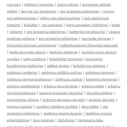
nuo vorų
|
telefonų remontas
|
josera classic
|
geriausias pelesio
valiklis
|
kas yra seo straipsniai
|
seo straipsniu talpinimas
|
isorinis
seo optimizavimas
|
vidinis seo optimizavimas
|
kaip optimizuoti
svetaine
|
kriaukles
|
seo apzvalga
|
namu apyvokos reikmenys
|
buitis
|
vaikams
|
seo straipsniu talpinimas
|
bakterijos kanalizacijai
|
saugus
zaidimas vaikams
|
seo straipsniu talpinimas
|
nuo kada ziemines
|
siltnamiai stipruolis atsiliepimai
|
polikarbonatiniai šiltnamiai stipruolis
|
kodel atsiranda pelesis
|
listerijos bakterija
|
zieminio langu skyscio
savybes
|
vaiku zaidimui
|
bioloģiskie risinājumi
|
geriausios
kanalizacijos bakterijos
|
adblue skystis
|
buhalterine apskaita
|
saldytuvu rankenos
|
saldytuvu saldikliu stalciai
|
saldytuvu lentynos
|
saldytuvu termoreguliatoriai
|
saldytuvu stalciai
|
kaitinimo elementai
|
orkaiciu ventiliatoriai
|
orkaiciu duru tarpines
|
orkaiciu stiklai
|
orkaiciu
termoreguliatoriai
|
parama privaciam darzeliui
|
darzeliai gelbeja
|
pasirinkimas vilniuje
|
ieskome geriausio darzelio
|
privatus darzelis
|
masinu voztuvai
|
vandens isleidimo siurbliai
|
duru stiklai
|
seo
straipsniu talpinimas
|
skalbimo masinu bugnai
|
skalbimo masinu
amortizatoriai
|
duru tarpines
|
cbd aliejus
|
itempiamu lubu
privalumai
|
lubu kaina netrukdo
|
kiek kainuoja itempiamos lubos
|