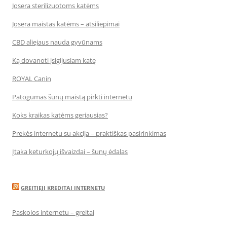
Josera sterilizuotoms katėms
Josera maistas katėms – atsiliepimai
CBD aliejaus nauda gyvūnams
Ką dovanoti įsigijusiam katę
ROYAL Canin
Patogumas šunų maistą pirkti internetu
Koks kraikas katėms geriausias?
Prekės internetu su akcija – praktiškas pasirinkimas
Įtaka keturkojų išvaizdai – šunų ėdalas
GREITIEJI KREDITAI INTERNETU
Paskolos internetu – greitai