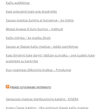
Kačių auklėjimas
Kaip pripratinti katę prie draskyklės
Sausas maistas šunims ar konservai – ką rinktis
Blogas kvapas iš šuns burnos – Halitozė
Kačių mityba – ką svarbu žinoti
Sausas ar šlapias kačių maistas – ėdalo parinkimas
Kaip išmokyti katę daryti į dėžutę su kraiku – prie tualeto katę
pratinkite su kantrybe
Kuo ypatingas Silikoninis kraikas – Privalumai
PREKES GYVUNAMS INTERNETU
Geriausias maistas sterilizuotoms katėms - JOSERA
Josera Classic katėms - Ulta premium klasės kačių maistas