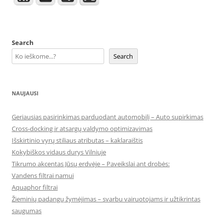
Search
Search
NAUJAUSI
Geriausias pasirinkimas parduodant automobilį – Auto supirkimas
Cross-docking ir atsargų valdymo optimizavimas
Išskirtinio vyrų stiliaus atributas – kaklaraištis
Kokybiškos vidaus durys Vilniuje
Tikrumo akcentas Jūsų erdvėje – Paveikslai ant drobės:
Vandens filtrai namui
Aquaphor filtrai
Žieminių padangų žymėjimas – svarbu vairuotojams ir užtikrintas
saugumas