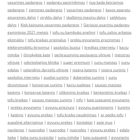
vasarines padangos
|
padangu pasirinkimas
|
nuo kada keiciamos
padangos
|
ziemines padangos
|
vasarines padangos
|
kavos aparatu
atsargines dalys
|
viryklių dalys
|
skalbimo masinu dalys
|
saldytuvu
dalys
|
Kiek kainuoja vasarines padangos
|
Geriausi asariniu padangu
gamintojai 2021 metais
|
tofu su bambuko anglimi
|
tofu zalios arbatos
ekstraktu
|
tofu kraikas originalus
|
prekiu gyvunams grazinimas
|
elektromobiliu ikrovimui
|
paskolos bustui
|
kreditas internetu
|
kaciu
mityba
|
išmokykite katę
|
perkraustymo paslaugos vilniuje
|
meistras
vilniuje
|
odontologijos klinika
|
super premium
|
sunu maistas
|
sunu
edalas
|
valandinis darzelis vilniuje
|
josera katems
|
josera sunims
|
paskolos internetu
|
guoliai sunims
|
dubeneliai sunims
|
sunu
dziovintuvai
|
konservai sunims
|
kaciu tualetas
|
sausas maistas
katems
|
konservai katems
|
silikoninis kraikas
|
bentonitinis kraikas
|
tofu kraikas
|
sausas maistas sunims
|
info
|
kaip sutaupyti gyvunams
|
prekes gyvunams
|
gyvunu prieziura
|
gyvunu augintojams
|
šunims
|
katėms
|
gyvunu prekes
|
tofu kraiko naudojimas
|
ar patiks tofu
|
augalinė alternatyva
|
gyvunu prekes
|
kontaktai
|
apie mus
|
naujienos
|
nuorodos
|
nuorodos
|
nuorodos
|
gyvunu prekes
|
edalo
itaka
|
itaka sunu isvaizdai
|
sunu mityba
|
kaip sutaupyti
|
gyvunams