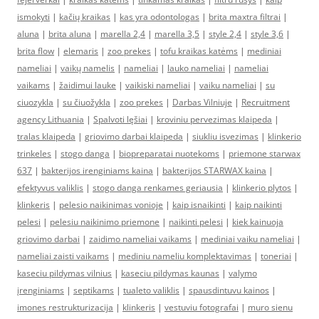
ismokyti
|
kačių kraikas
|
kas yra odontologas
|
brita maxtra filtrai
|
aluna
|
brita aluna
|
marella 2,4
|
marella 3,5
|
style 2,4
|
style 3,6
|
brita flow
|
elemaris
|
zoo prekes
|
tofu kraikas katėms
|
mediniai
nameliai
|
vaikų namelis
|
nameliai
|
lauko nameliai
|
nameliai
vaikams
|
žaidimui lauke
|
vaikiski nameliai
|
vaiku nameliai
|
su
ciuozykla
|
su čiuožykla
|
zoo prekes
|
Darbas Vilniuje
|
Recruitment
agency Lithuania
|
Spalvoti lęšiai
|
kroviniu pervezimas klaipeda
|
tralas klaipeda
|
griovimo darbai klaipeda
|
siukliu isvezimas
|
klinkerio
trinkeles
|
stogo danga
|
biopreparatai nuotekoms
|
priemone starwax
637
|
bakterijos irenginiams kaina
|
bakterijos STARWAX kaina
|
efektyvus valiklis
|
stogo danga renkames geriausia
|
klinkerio plytos
|
klinkeris
|
pelesio naikinimas vonioje
|
kaip isnaikinti
|
kaip naikinti
pelesi
|
pelesiu naikinimo priemone
|
naikinti pelesi
|
kiek kainuoja
griovimo darbai
|
zaidimo nameliai vaikams
|
mediniai vaiku nameliai
|
nameliai zaisti vaikams
|
mediniu nameliu komplektavimas
|
toneriai
|
kaseciu pildymas vilnius
|
kaseciu pildymas kaunas
|
valymo
įrenginiams
|
septikams
|
tualeto valiklis
|
spausdintuvu kainos
|
imones restrukturizacija
|
klinkeris
|
vestuviu fotografai
|
muro sienu