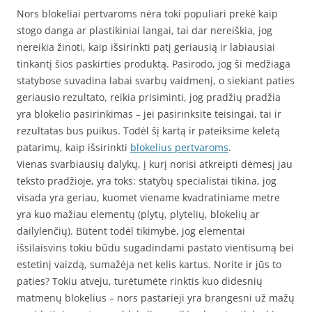
Nors blokeliai pertvaroms nėra toki populiari prekė kaip
stogo danga ar plastikiniai langai, tai dar nereiškia, jog
nereikia žinoti, kaip išsirinkti patį geriausią ir labiausiai
tinkantį šios paskirties produktą. Pasirodo, jog ši medžiaga
statybose suvadina labai svarbų vaidmenį, o siekiant paties
geriausio rezultato, reikia prisiminti, jog pradžių pradžia
yra blokelio pasirinkimas – jei pasirinksite teisingai, tai ir
rezultatas bus puikus. Todėl šį kartą ir pateiksime keletą
patarimų, kaip išsirinkti
blokelius pertvaroms
.
Vienas svarbiausių dalykų, į kurį norisi atkreipti dėmesį jau
teksto pradžioje, yra toks: statybų specialistai tikina, jog
visada yra geriau, kuomet viename kvadratiniame metre
yra kuo mažiau elementų (plytų, plytelių, blokelių ar
dailylenčių). Būtent todėl tikimybė, jog elementai
išsilaisvins tokiu būdu sugadindami pastato vientisumą bei
estetinį vaizdą, sumažėja net kelis kartus. Norite ir jūs to
paties? Tokiu atveju, turėtumėte rinktis kuo didesnių
matmenų blokelius – nors pastarieji yra brangesni už mažų