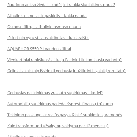
Raudono aukso žiedai – kodėl jie traukia šiuolaikines poras?
Atbulinis osmosas ir paskirtis – Kokia nauda
Osmoso filtrų – atbulinio osmoso nauda
Išskirtinio vyrų stiliaus atributas – kaklaraištis
AQUAPHOR S550 P1 vandens filtrai
Vienkartiniai rankšluosčiai: kaip išsirinkti tinkamiausią variantą?
Geliniai lakai: kaip išsirinkti geriausią ir užtikrinti ilgalaikį rezultatą?
Geriausias pasirinkimas yra auto supirkimas – kodėl?
Automobilių supirkimas padeda išspręsti finansų trūkumą
Tekinimo paslaugos ir realūs pavyzdžiai iš sunkiosios pramonės
Kaip transformuoti užsakymų valdymą per 12 mėnesių?
Atbulinis osmosas ir nauda