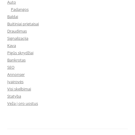
Auto
Padangos
Baldai
Buitiniai prietaisai
Draudimas
Signalizacija
Kava
Pigūs skrydžiai
Bankrotas
SEO
Annonser
Įvairovės
Visi skelbimai
Statyba
Veža į oro uostus