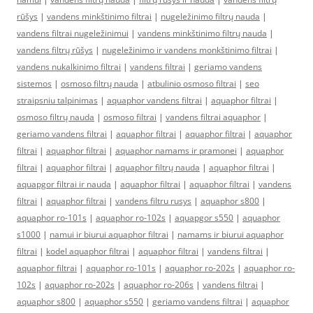
rūšys
|
vandens minkštinimo filtrai
|
nugeležinimo filtrų nauda
|
vandens filtrai nugeležinimui
|
vandens minkštinimo filtrų nauda
|
vandens filtrų rūšys
|
nugeležinimo ir vandens monkštinimo filtrai
|
vandens nukalkinimo filtrai
|
vandens filtrai
|
geriamo vandens
sistemos
|
osmoso filtrų nauda
|
atbulinio osmoso filtrai
|
seo
straipsniu talpinimas
|
aquaphor vandens filtrai
|
aquaphor filtrai
|
osmoso filtrų nauda
|
osmoso filtrai
|
vandens filtrai aquaphor
|
geriamo vandens filtrai
|
aquaphor filtrai
|
aquaphor filtrai
|
aquaphor
filtrai
|
aquaphor filtrai
|
aquaphor namams ir pramonei
|
aquaphor
filtrai
|
aquaphor filtrai
|
aquaphor filtrų nauda
|
aquaphor filtrai
|
aquapgor filtrai ir nauda
|
aquaphor filtrai
|
aquaphor filtrai
|
vandens
filtrai
|
aquaphor filtrai
|
vandens filtru rusys
|
aquaphor s800
|
aquaphor ro-101s
|
aquaphor ro-102s
|
aquapgor s550
|
aquaphor
s1000
|
namui ir biurui aquaphor filtrai
|
namams ir biurui aquaphor
filtrai
|
kodel aquaphor filtrai
|
aquaphor filtrai
|
vandens filtrai
|
aquaphor filtrai
|
aquaphor ro-101s
|
aquaphor ro-202s
|
aquaphor ro-
102s
|
aquaphor ro-202s
|
aquaphor ro-206s
|
vandens filtrai
|
aquaphor s800
|
aquaphor s550
|
geriamo vandens filtrai
|
aquaphor