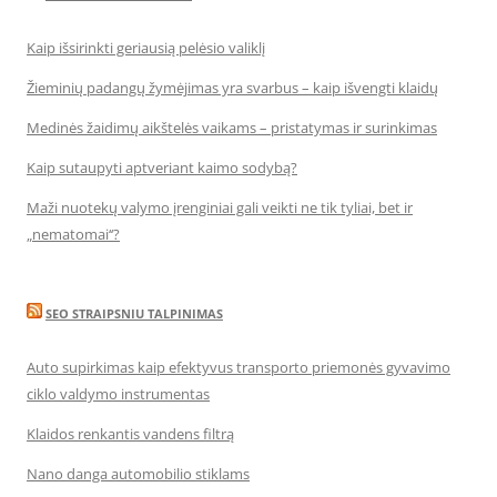
Kaip išsirinkti geriausią pelėsio valiklį
Žieminių padangų žymėjimas yra svarbus – kaip išvengti klaidų
Medinės žaidimų aikštelės vaikams – pristatymas ir surinkimas
Kaip sutaupyti aptveriant kaimo sodybą?
Maži nuotekų valymo įrenginiai gali veikti ne tik tyliai, bet ir
„nematomai‘‘?
SEO STRAIPSNIU TALPINIMAS
Auto supirkimas kaip efektyvus transporto priemonės gyvavimo
ciklo valdymo instrumentas
Klaidos renkantis vandens filtrą
Nano danga automobilio stiklams