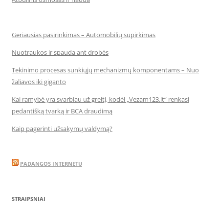
Geriausias pasirinkimas – Automobilių supirkimas
Nuotraukos ir spauda ant drobės
Tekinimo procesas sunkiųjų mechanizmų komponentams – Nuo
žaliavos iki giganto
Kai ramybė yra svarbiau už greitį, kodėl „Vezam123.lt“ renkasi
pedantišką tvarką ir BCA draudimą
Kaip pagerinti užsakymų valdymą?
PADANGOS INTERNETU
STRAIPSNIAI