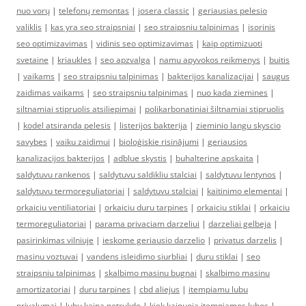
nuo vorų
|
telefonų remontas
|
josera classic
|
geriausias pelesio
valiklis
|
kas yra seo straipsniai
|
seo straipsniu talpinimas
|
isorinis
seo optimizavimas
|
vidinis seo optimizavimas
|
kaip optimizuoti
svetaine
|
kriaukles
|
seo apzvalga
|
namu apyvokos reikmenys
|
buitis
|
vaikams
|
seo straipsniu talpinimas
|
bakterijos kanalizacijai
|
saugus
zaidimas vaikams
|
seo straipsniu talpinimas
|
nuo kada ziemines
|
siltnamiai stipruolis atsiliepimai
|
polikarbonatiniai šiltnamiai stipruolis
|
kodel atsiranda pelesis
|
listerijos bakterija
|
zieminio langu skyscio
savybes
|
vaiku zaidimui
|
bioloģiskie risinājumi
|
geriausios
kanalizacijos bakterijos
|
adblue skystis
|
buhalterine apskaita
|
saldytuvu rankenos
|
saldytuvu saldikliu stalciai
|
saldytuvu lentynos
|
saldytuvu termoreguliatoriai
|
saldytuvu stalciai
|
kaitinimo elementai
|
orkaiciu ventiliatoriai
|
orkaiciu duru tarpines
|
orkaiciu stiklai
|
orkaiciu
termoreguliatoriai
|
parama privaciam darzeliui
|
darzeliai gelbeja
|
pasirinkimas vilniuje
|
ieskome geriausio darzelio
|
privatus darzelis
|
masinu voztuvai
|
vandens isleidimo siurbliai
|
duru stiklai
|
seo
straipsniu talpinimas
|
skalbimo masinu bugnai
|
skalbimo masinu
amortizatoriai
|
duru tarpines
|
cbd aliejus
|
itempiamu lubu
privalumai
|
lubu kaina netrukdo
|
kiek kainuoja itempiamos lubos
|