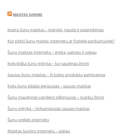
MAISTAS SUNIMS
Josera šunų maistas – kokybė, nauda ir pasirinkimas
Kur pirkti šunų maistą: internetu ar fizinėje parduotuvėje?
Šunų maistas internetu – greita, patogu ir pigiau
Kokybiška šunų mityba – ką naudinga žinoti
Sausas šunų maistas – iš kokių produktų gaminamas
Koks šunų ėdalas geriausias – sausas maistas
Šunų maudynės vandens telkiniuose – svarbu žinoti
Šunų mityba – tinkamiausias sausas maistas
Šunų prekės internetu
Maistas šunims internetu – pigiau