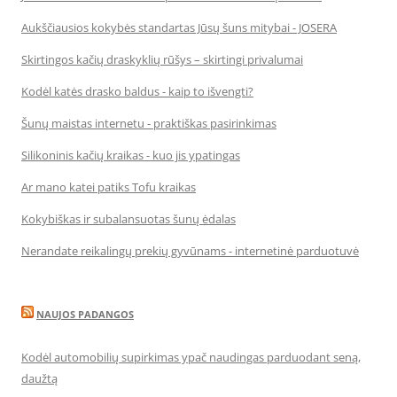
Aukščiausios kokybės standartas Jūsų šuns mitybai - JOSERA
Skirtingos kačių draskyklių rūšys – skirtingi privalumai
Kodėl katės drasko baldus - kaip to išvengti?
Šunų maistas internetu - praktiškas pasirinkimas
Silikoninis kačių kraikas - kuo jis ypatingas
Ar mano katei patiks Tofu kraikas
Kokybiškas ir subalansuotas šunų ėdalas
Nerandate reikalingų prekių gyvūnams - internetinė parduotuvė
NAUJOS PADANGOS
Kodėl automobilių supirkimas ypač naudingas parduodant seną,
daužtą