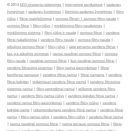
© 2013
SEO straipsniu talpinimas
|
internetine parduotuve
|
padangų
žymėjimas
|
padangų žymėjimas
|
žieminių padangų žymėjimas
|
filtrų
rūšys
|
filtrai nugeležinimui
|
osmoso filtrai> |
osmoso filtrų nauda
|
osmoso filtrai
|
filtrų rūšys
|
minkštinimo filtrų naudojimas
|
minkštinimo sistema
|
filtrų rūšys ir nauda
|
osmoso filtrai
|
vandens
filtrai nukalkinimui
|
vandens filtrų nauda
|
osmoso filtrų nauda
|
atbulinio osmoso filtrai
|
filtrų rūšys
|
apie geriamo vandens filtrus
|
kas yra atbulinis osmosas
|
namui naudingi osmoso filtrai
|
osmoso
filtrų nauda
|
naudingi osmoso filtrai
|
kuo naudingi osmoso filtrai
|
vandens filtravimo sistemos
|
filtrų namui pasirinkimas
|
filtrai
komfortui namuose
|
vandens filtrai namui
|
filtrai namams
|
vandens
filtrai kokybei
|
tinkamiausi vandens filtrai namui
|
vandens filtravimo
sistemos namui
|
filtrų sprendimai namui
|
ieškome vandens filtrų
namui
|
vandens filtrų namui rūšys
|
vandens kokybei filtrai namui
|
vandens namui filtrų pasirinkimas
|
vandens filtrų rtūšys
|
vandens
kokybei name
|
rekomenduojami vandens filtrai namui
|
vandens filtrai
namui
|
filtrų namui rūšys
|
vandens filtrų rūšys
|
vandens filtrai namui
|
namui naudingi osmoso filtrai
|
namui geriausi osmoso filtrai
|
filtrai
namui
|
vandens filtrų nauda
|
filtrų rūšys ir nauda
|
vandens filtrų