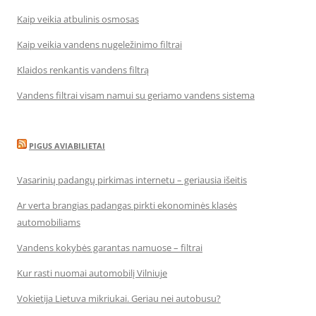
Kaip veikia atbulinis osmosas
Kaip veikia vandens nugeležinimo filtrai
Klaidos renkantis vandens filtrą
Vandens filtrai visam namui su geriamo vandens sistema
PIGUS AVIABILIETAI
Vasarinių padangų pirkimas internetu – geriausia išeitis
Ar verta brangias padangas pirkti ekonominės klasės
automobiliams
Vandens kokybės garantas namuose – filtrai
Kur rasti nuomai automobilį Vilniuje
Vokietija Lietuva mikriukai. Geriau nei autobusu?