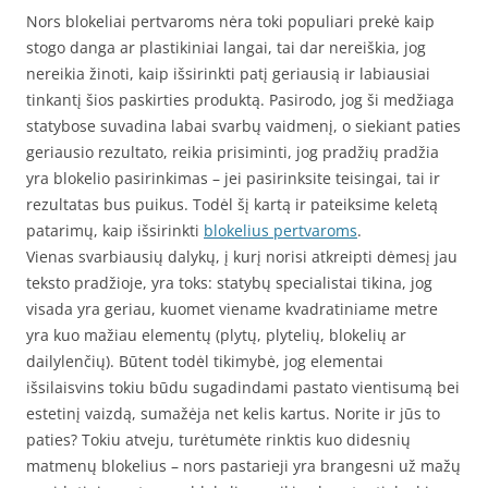
Nors blokeliai pertvaroms nėra toki populiari prekė kaip
stogo danga ar plastikiniai langai, tai dar nereiškia, jog
nereikia žinoti, kaip išsirinkti patį geriausią ir labiausiai
tinkantį šios paskirties produktą. Pasirodo, jog ši medžiaga
statybose suvadina labai svarbų vaidmenį, o siekiant paties
geriausio rezultato, reikia prisiminti, jog pradžių pradžia
yra blokelio pasirinkimas – jei pasirinksite teisingai, tai ir
rezultatas bus puikus. Todėl šį kartą ir pateiksime keletą
patarimų, kaip išsirinkti
blokelius pertvaroms
.
Vienas svarbiausių dalykų, į kurį norisi atkreipti dėmesį jau
teksto pradžioje, yra toks: statybų specialistai tikina, jog
visada yra geriau, kuomet viename kvadratiniame metre
yra kuo mažiau elementų (plytų, plytelių, blokelių ar
dailylenčių). Būtent todėl tikimybė, jog elementai
išsilaisvins tokiu būdu sugadindami pastato vientisumą bei
estetinį vaizdą, sumažėja net kelis kartus. Norite ir jūs to
paties? Tokiu atveju, turėtumėte rinktis kuo didesnių
matmenų blokelius – nors pastarieji yra brangesni už mažų