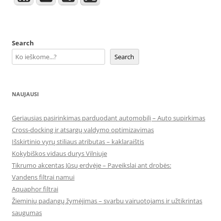
Search
Search
NAUJAUSI
Geriausias pasirinkimas parduodant automobilį – Auto supirkimas
Cross-docking ir atsargų valdymo optimizavimas
Išskirtinio vyrų stiliaus atributas – kaklaraištis
Kokybiškos vidaus durys Vilniuje
Tikrumo akcentas Jūsų erdvėje – Paveikslai ant drobės:
Vandens filtrai namui
Aquaphor filtrai
Žieminių padangų žymėjimas – svarbu vairuotojams ir užtikrintas
saugumas