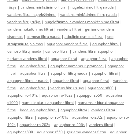
rūšys
|
vandens minkštinimo filtrai
|
nugeležinimo filtrų nauda
|
vandens filtrai nugeležinimui
|
vandens minkštinimo filtrų nauda
|
vandens filtrų rūšys
|
nugeležinimo ir vandens monkštinimo filtrai
|
vandens nukalkinimo filtrai
|
vandens filtrai
|
geriamo vandens
sistemos
|
osmoso filtrų nauda
|
atbulinio osmoso filtrai
|
seo
straipsniu talpinimas
|
aquaphor vandens filtrai
|
aquaphor filtrai
|
osmoso filtrų nauda
|
osmoso filtrai
|
vandens filtrai aquaphor
|
geriamo vandens filtrai
|
aquaphor filtrai
|
aquaphor filtrai
|
aquaphor
filtrai
|
aquaphor filtrai
|
aquaphor namams ir pramonei
|
aquaphor
filtrai
|
aquaphor filtrai
|
aquaphor filtrų nauda
|
aquaphor filtrai
|
aquapgor filtrai ir nauda
|
aquaphor filtrai
|
aquaphor filtrai
|
vandens
filtrai
|
aquaphor filtrai
|
vandens filtru rusys
|
aquaphor s800
|
aquaphor ro-101s
|
aquaphor ro-102s
|
aquapgor s550
|
aquaphor
s1000
|
namui ir biurui aquaphor filtrai
|
namams ir biurui aquaphor
filtrai
|
kodel aquaphor filtrai
|
aquaphor filtrai
|
vandens filtrai
|
aquaphor filtrai
|
aquaphor ro-101s
|
aquaphor ro-202s
|
aquaphor ro-
102s
|
aquaphor ro-202s
|
aquaphor ro-206s
|
vandens filtrai
|
aquaphor s800
|
aquaphor s550
|
geriamo vandens filtrai
|
aquaphor