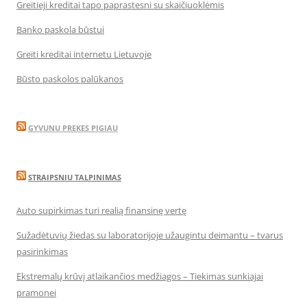
Greitieji kreditai tapo paprastesni su skaičiuoklėmis
Banko paskola būstui
Greiti kreditai internetu Lietuvoje
Būsto paskolos palūkanos
GYVUNU PREKES PIGIAU
STRAIPSNIU TALPINIMAS
Auto supirkimas turi realią finansinę vertę
Sužadėtuvių žiedas su laboratorijoje užaugintu deimantu – tvarus
pasirinkimas
Ekstremalų krūvį atlaikančios medžiagos – Tiekimas sunkiajai
pramonei