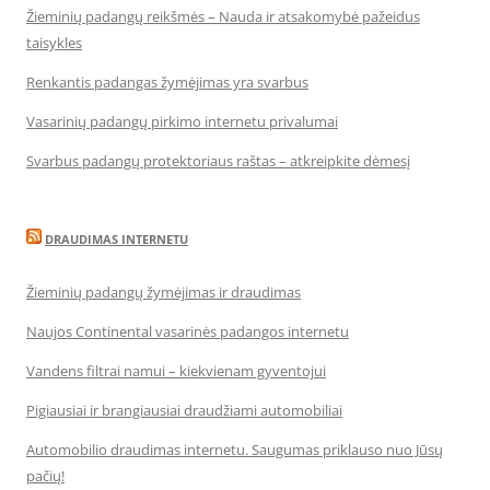
Žieminių padangų reikšmės – Nauda ir atsakomybė pažeidus
taisykles
Renkantis padangas žymėjimas yra svarbus
Vasarinių padangų pirkimo internetu privalumai
Svarbus padangų protektoriaus raštas – atkreipkite dėmesį
DRAUDIMAS INTERNETU
Žieminių padangų žymėjimas ir draudimas
Naujos Continental vasarinės padangos internetu
Vandens filtrai namui – kiekvienam gyventojui
Pigiausiai ir brangiausiai draudžiami automobiliai
Automobilio draudimas internetu. Saugumas priklauso nuo Jūsų
pačių!