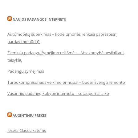
NAUJOS PADANGOS INTERNETU
Automobilių supirkimas – kodėl žmonės renkasi paprastesnį
pardavimo būdą?
Žieminių padangų žymėjimo reikšmės – Atsakomybė nesilaikant
taisyklių
Padangų žymėjimas
Turbokompresoriaus veikimo principai – būdai išvengti remonto
Vasarinių padangų kokybė internetu – sutaupoma laiko
AUGINTINIU PREKES
Josera Classic katėms