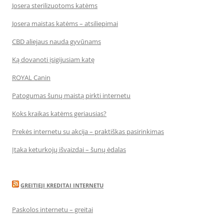
Josera sterilizuotoms katėms
Josera maistas katėms – atsiliepimai
CBD aliejaus nauda gyvūnams
Ką dovanoti įsigijusiam katę
ROYAL Canin
Patogumas šunų maistą pirkti internetu
Koks kraikas katėms geriausias?
Prekės internetu su akcija – praktiškas pasirinkimas
Įtaka keturkojų išvaizdai – šunų ėdalas
GREITIEJI KREDITAI INTERNETU
Paskolos internetu – greitai