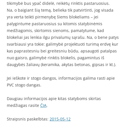
tikimybė bus ypač didelė, reikėtų rinktis pastaruosius.
Na, o baigiant šią temą, belieka tik patvirtinti, jog visada
yra verta teikti pirmenybę šiems blokeliams – jei
palygintume pastaruosius su kitomis statybinėmis
medžiagomis, skirtomis sienoms, pamatytume, kad
blokeliai jas lenkia ilgu privalumų sąrašu. Na, o bene patys
svarbiausi yra tokie: galimybė projektuoti turimą erdvę kur
kas paprastesniu bei greitesniu būdu, apsaugoti patalpas
nuo gaisro, galimybė rinktis blokelis, pagamintus iš
daugybės žaliavų (keramika, akytas betonas, gipsas ir kt.).
Jei ieškote ir stogo dangos, informacijos galima rasti apie
PVC stogo dangas.
Daugiau informacijos apie kitas statyboms skirtas
medžiagas rasite
ČIA
.
Straipsnis paskelbtas:
2015-05-12