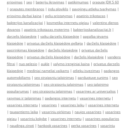
griovimas
|
seo
|
bateriju ikrovimas
|
patikimumas
|
orapute JDK S 60
|
oraputes membranos
|
indu ploviklis
|
pavojingu atlieku tvarkymas
|
griovimo darbai kaina
|
geliu pristatymas
|
apatinis trikotazas
|
bakterijos kanalizacijai
|
kosmetika internetu pigiau
|
valentino dienos
dovanos
|
apatinis trikotazas moterims
|
bakterijoskanalizacijai.lt
|
darzelis klaipedoje
|
vaiku darzelis klaipedoje
|
pagalba tėvams
klaipėdoje
|
privatus darželis klaipėdoje gelbėja
|
darželis klaipėdoje
|
pasirinkimas klaipėdoje
|
darželis klaipėdoje
|
privatus darželis
klaipėdoje
|
privatus darželis klaipėdoje
|
darželis klaipėdoje
|
vandens
filtrai
|
nuo pelesio
|
aukle
|
valymo irenginiai kaina
|
privatus darzelis
klaipedoje
|
mediniai nameliai vaikams
|
atlieku isvezimas
|
padangos
automobiliams
|
seo straipsniu talpinimas
|
parduotuve sunims
|
seo
straipsniu talpinimas
|
seo straipsniu talpinimas
|
seo talpinimo
populiarumas
|
seo straipsniu talpinimas
|
vasarines ar universalios
|
rasymas ir talpinimas
|
padangos internetu
|
vasarines internetu
|
vasarines internetu
|
vasarines
|
vasarines laiku
|
vasarines internetu
|
taupantiems laika
|
vasariniu pirkimas
|
naujos vasarines
|
vasarines
pigiau
|
vasariniu kokybe
|
vasarines internetu
|
vasarines populiarios
|
naudinga zinoti
|
hankook vasarines
|
perka vasarines
|
vasariniu