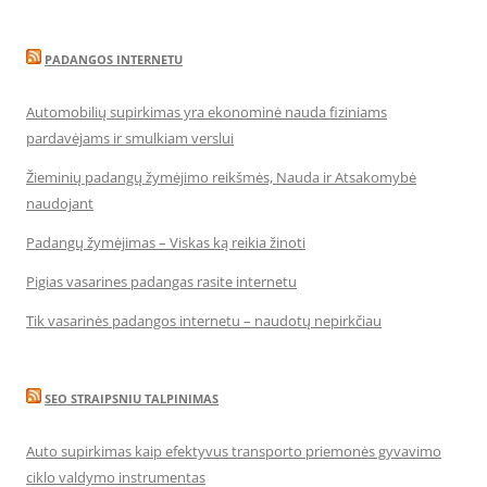
PADANGOS INTERNETU
Automobilių supirkimas yra ekonominė nauda fiziniams
pardavėjams ir smulkiam verslui
Žieminių padangų žymėjimo reikšmės, Nauda ir Atsakomybė
naudojant
Padangų žymėjimas – Viskas ką reikia žinoti
Pigias vasarines padangas rasite internetu
Tik vasarinės padangos internetu – naudotų nepirkčiau
SEO STRAIPSNIU TALPINIMAS
Auto supirkimas kaip efektyvus transporto priemonės gyvavimo
ciklo valdymo instrumentas