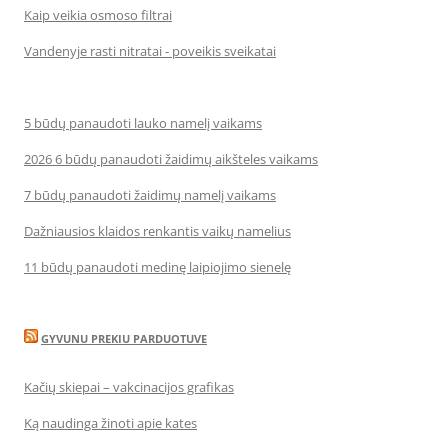
Kaip veikia osmoso filtrai
Vandenyje rasti nitratai - poveikis sveikatai
5 būdų panaudoti lauko namelį vaikams
2026 6 būdų panaudoti žaidimų aikšteles vaikams
7 būdų panaudoti žaidimų namelį vaikams
Dažniausios klaidos renkantis vaikų namelius
11 būdų panaudoti medinę laipiojimo sienelę
GYVUNU PREKIU PARDUOTUVE
Kačių skiepai – vakcinacijos grafikas
Ką naudinga žinoti apie kates