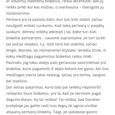
ar vidutinių matmenų blokelius, reikia akcentuoti, kad jų
reikės pirkti kur kas mažiau, o svarbiausia – išvengsite jų
išsilaisvinimo.
Pertvara yra ta pastato dalis, kuri turi būti stabili, tačiau
neužgožti erdvės sunkumu. Kad tokią pertvarą ir pavyktų
suskurti, dėmesį reikėtų atkreipti į tai, kokie turi būti
blokeliai pertvaroms – savaime suprantama, jie turi turėti
tas pačias savybes, t.y., būti tvirti bei stabilūs, tačiau
lengvi. Manote, tai neįmanoma? Klystate, tereikia žinoti, iš
kokių medžiagų pagamintus blokelius reikia rinkti.
Pasirodo, jog tokiu atveju pats geriausias pasirinkimas yra
blokeliai, kurie pagaminti iš akyto betono bei gipso. Abi šios
medžiagos sveria labai nedaug, tačiau yra tvirtos, saugios
bei stabilios.
Dar vienas patarimas, kurio taip pat reikėtų nepamiršti
renkantis šiuos blokelius, yra ta, kad jie skirstomi pagal
degumo klases. Ką tai reiškia? Tai reiškia, kad šiandien
prekyboje jau galite rasti nuo degių iki ugniai visiškai
atsparių pertvarų blokelių. Taigi, jei patalpose gaisro