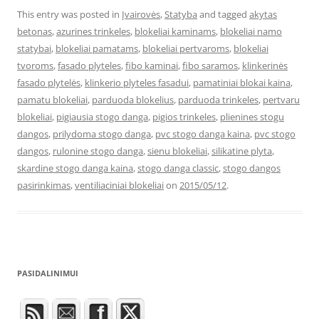
This entry was posted in
Įvairovės
,
Statyba
and tagged
akytas
betonas
,
azurines trinkeles
,
blokeliai kaminams
,
blokeliai namo
statybai
,
blokeliai pamatams
,
blokeliai pertvaroms
,
blokeliai
tvoroms
,
fasado plyteles
,
fibo kaminai
,
fibo saramos
,
klinkerinės
fasado plytelės
,
klinkerio plyteles fasadui
,
pamatiniai blokai kaina
,
pamatu blokeliai
,
parduoda blokelius
,
parduoda trinkeles
,
pertvaru
blokeliai
,
pigiausia stogo danga
,
pigios trinkeles
,
plienines stogu
dangos
,
prilydoma stogo danga
,
pvc stogo danga kaina
,
pvc stogo
dangos
,
rulonine stogo danga
,
sienu blokeliai
,
silikatine plyta
,
skardine stogo danga kaina
,
stogo danga classic
,
stogo dangos
pasirinkimas
,
ventiliaciniai blokeliai
on
2015/05/12
.
PASIDALINIMUI