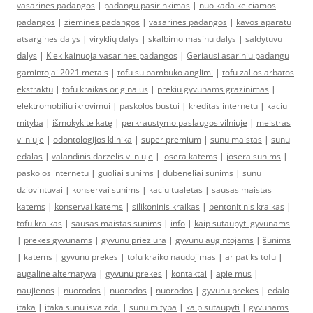
vasarines padangos
|
padangu pasirinkimas
|
nuo kada keiciamos
padangos
|
ziemines padangos
|
vasarines padangos
|
kavos aparatu
atsargines dalys
|
viryklių dalys
|
skalbimo masinu dalys
|
saldytuvu
dalys
|
Kiek kainuoja vasarines padangos
|
Geriausi asariniu padangu
gamintojai 2021 metais
|
tofu su bambuko anglimi
|
tofu zalios arbatos
ekstraktu
|
tofu kraikas originalus
|
prekiu gyvunams grazinimas
|
elektromobiliu ikrovimui
|
paskolos bustui
|
kreditas internetu
|
kaciu
mityba
|
išmokykite katę
|
perkraustymo paslaugos vilniuje
|
meistras
vilniuje
|
odontologijos klinika
|
super premium
|
sunu maistas
|
sunu
edalas
|
valandinis darzelis vilniuje
|
josera katems
|
josera sunims
|
paskolos internetu
|
guoliai sunims
|
dubeneliai sunims
|
sunu
dziovintuvai
|
konservai sunims
|
kaciu tualetas
|
sausas maistas
katems
|
konservai katems
|
silikoninis kraikas
|
bentonitinis kraikas
|
tofu kraikas
|
sausas maistas sunims
|
info
|
kaip sutaupyti gyvunams
|
prekes gyvunams
|
gyvunu prieziura
|
gyvunu augintojams
|
šunims
|
katėms
|
gyvunu prekes
|
tofu kraiko naudojimas
|
ar patiks tofu
|
augalinė alternatyva
|
gyvunu prekes
|
kontaktai
|
apie mus
|
naujienos
|
nuorodos
|
nuorodos
|
nuorodos
|
gyvunu prekes
|
edalo
itaka
|
itaka sunu isvaizdai
|
sunu mityba
|
kaip sutaupyti
|
gyvunams