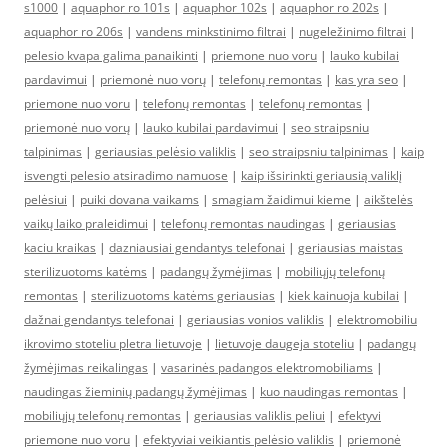
s1000
|
aquaphor ro 101s
|
aquaphor 102s
|
aquaphor ro 202s
|
aquaphor ro 206s
|
vandens minkstinimo filtrai
|
nugeležinimo filtrai
|
pelesio kvapa galima panaikinti
|
priemone nuo voru
|
lauko kubilai
pardavimui
|
priemonė nuo vorų
|
telefonų remontas
|
kas yra seo
|
priemone nuo voru
|
telefonų remontas
|
telefonų remontas
|
priemonė nuo vorų
|
lauko kubilai pardavimui
|
seo straipsniu
talpinimas
|
geriausias pelėsio valiklis
|
seo straipsniu talpinimas
|
kaip
isvengti pelesio atsiradimo namuose
|
kaip išsirinkti geriausią valiklį
pelėsiui
|
puiki dovana vaikams
|
smagiam žaidimui kieme
|
aikštelės
vaikų laiko praleidimui
|
telefonų remontas naudingas
|
geriausias
kaciu kraikas
|
dazniausiai gendantys telefonai
|
geriausias maistas
sterilizuotoms katėms
|
padangų žymėjimas
|
mobiliųjų telefonų
remontas
|
sterilizuotoms katėms geriausias
|
kiek kainuoja kubilai
|
dažnai gendantys telefonai
|
geriausias vonios valiklis
|
elektromobiliu
ikrovimo stoteliu pletra lietuvoje
|
lietuvoje daugeja stoteliu
|
padangų
žymėjimas reikalingas
|
vasarinės padangos elektromobiliams
|
naudingas žieminių padangų žymėjimas
|
kuo naudingas remontas
|
mobiliųjų telefonų remontas
|
geriausias valiklis peliui
|
efektyvi
priemone nuo voru
|
efektyviai veikiantis pelėsio valiklis
|
priemonė