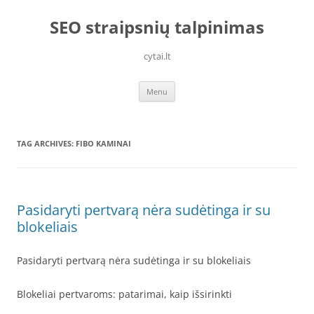
Skip
to
SEO straipsnių talpinimas
content
cytai.lt
Menu
TAG ARCHIVES:
FIBO KAMINAI
Pasidaryti pertvarą nėra sudėtinga ir su
blokeliais
Pasidaryti pertvarą nėra sudėtinga ir su blokeliais
Blokeliai pertvaroms: patarimai, kaip išsirinkti