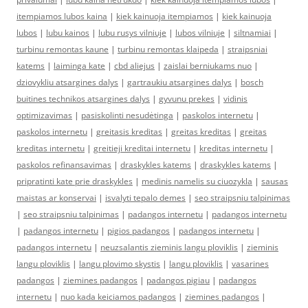
itempiamos lubos kaina
|
kiek kainuoja itempiamos
|
kiek kainuoja
lubos
|
lubu kainos
|
lubu rusys vilniuje
|
lubos vilniuje
|
siltnamiai
|
turbinu remontas kaune
|
turbinu remontas klaipeda
|
straipsniai
katems
|
laiminga kate
|
cbd aliejus
|
zaislai berniukams nuo
|
dziovykliu atsargines dalys
|
gartraukiu atsargines dalys
|
bosch
buitines technikos atsargines dalys
|
gyvunu prekes
|
vidinis
optimizavimas
|
pasiskolinti nesudėtinga
|
paskolos internetu
|
paskolos internetu
|
greitasis kreditas
|
greitas kreditas
|
greitas
kreditas internetu
|
greitieji kreditai internetu
|
kreditas internetu
|
paskolos refinansavimas
|
draskykles katems
|
draskykles katems
|
pripratinti kate prie draskykles
|
medinis namelis su ciuozykla
|
sausas
maistas ar konservai
|
isvalyti tepalo demes
|
seo straipsniu talpinimas
|
seo straipsniu talpinimas
|
padangos internetu
|
padangos internetu
|
padangos internetu
|
pigios padangos
|
padangos internetu
|
padangos internetu
|
neuzsalantis zieminis langu ploviklis
|
zieminis
langu ploviklis
|
langu plovimo skystis
|
langu ploviklis
|
vasarines
padangos
|
ziemines padangos
|
padangos pigiau
|
padangos
internetu
|
nuo kada keiciamos padangos
|
ziemines padangos
|