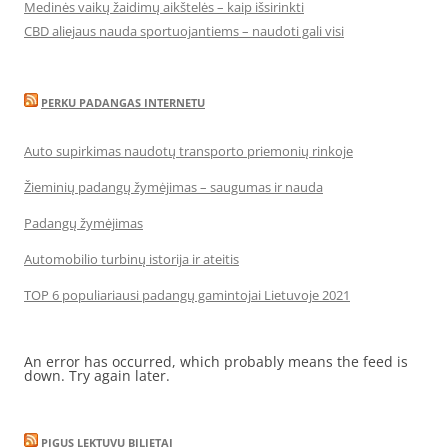
Medinės vaikų žaidimų aikštelės – kaip išsirinkti
CBD aliejaus nauda sportuojantiems – naudoti gali visi
PERKU PADANGAS INTERNETU
Auto supirkimas naudotų transporto priemonių rinkoje
Žieminių padangų žymėjimas – saugumas ir nauda
Padangų žymėjimas
Automobilio turbinų istorija ir ateitis
TOP 6 populiariausi padangų gamintojai Lietuvoje 2021
An error has occurred, which probably means the feed is
down. Try again later.
PIGUS LEKTUVU BILIETAI