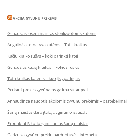
AKCIJA GYVUNU PREKEMS
Geriausias Josera maistas sterilizuotoms katėms
Augalinė alternatyva katėms – Tofu kraikas
Kačių kraiko rūšys – kokį parinkti katei
Geriausias kačių kraikas – kokios rūšies
Tofu kraikas katėms – kuo jis ypatingas
Perkant prekes gyvūnams galima sutaupyti
Ar naudinga naudotis akcijomis gyvūnų prekėmis – pastebėjimai
Šunų maistas daro įtaką augintinio išvaizdai
Produktai iš kurių gaminamas šunų maistas
Geriausia gyvūnų prekių parduotuvė – internetu