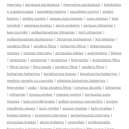
internetu
|
geriausia parduotuve
|
internetine parduotuve
|
kokybiskas
ir subalansuotas
|
pavadeliai katems
|
pavadeliai sunims
|
prekes
katems
|
prekes sunims
|
sausas sunu maistas
|
sunu maistas
|
kaip
ismokyti
|
ypatingas kraikas
|
akcija prekems
|
geriausi siltnamiai
|
kaip issirinkti
|
polikarbonatiniai šiltnamiai
|
tvirti siltnamiai
|
polikarbonatiniai atsiliepimai
|
šiltnamiai atsiliepimai
|
led reklama
|
vandens filtrai
|
vandens filtrai
|
renkamės filtrus
|
tinkamiausias
maistas
|
maistas internetu
|
geriausias ėdalas
|
augintojams
|
blogas
|
straipsniai
|
straipsniai
|
straipsniai
|
fejerverkai
|
ieskantiems filtru
|
filtrai namui
|
filtru nauda
|
vandens filtrai
|
vandens filtrai
|
biologinės bakterijos
|
kanalizacijos kvapas
|
kanalizacijos bakterijos
|
medinis namelis su ciuozykla
|
efektyvio biologinės bakterijos
|
fejerverkai
|
sodui
|
brita vandens filtrai
|
privatus darzelis
|
šiltnamiai
|
siltnamiai
|
gyvunu prekes
|
maistas sunims
|
geriausias sunu
maistas
|
kaip issirinkti kraika
|
gelbsti gyvūnus nuo karščio
|
gyvūnų
maudynės vasarą
|
šunų mityba
|
sausas maistas
|
kačių kraikas
|
kraikas katėms
|
gyvūnams internetu
|
perkamiausios internetu
|
geriausias kraikas
|
akcija prekems
|
zooprekės
|
profesionalūs
fejerverkai
|
kraikas katems
|
tinkamas kraikas
|
filtru rusys
|
kaip