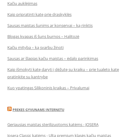
Kačių auklėjimas
Kaip pripratinti katę prie draskyklės
Sausas maistas šunims ar konservai – ką rinktis
Blogas kvapas iš šuns burnos – Halitozė
Kačių mityba – ką svarbu žinoti
Sausas ar šlapias kačių maistas – ėdalo parinkimas
Kaip išmokyti katę daryti į dėžutę su kraiku – prie tualeto katę
pratinkite su kantrybe
Kuo ypatingas Silikoninis kraikas – Privalumai
PREKES GYVUNAMS INTERNETU
Geriausias maistas sterilizuotoms katėms - JOSERA
Josera Classic katėms - Ulta premium klasės kačių maistas