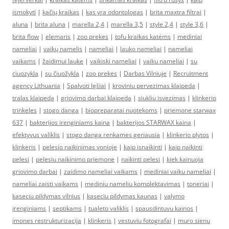
ismokyti
|
kačių kraikas
|
kas yra odontologas
|
brita maxtra filtrai
|
aluna
|
brita aluna
|
marella 2,4
|
marella 3,5
|
style 2,4
|
style 3,6
|
brita flow
|
elemaris
|
zoo prekes
|
tofu kraikas katėms
|
mediniai
nameliai
|
vaikų namelis
|
nameliai
|
lauko nameliai
|
nameliai
vaikams
|
žaidimui lauke
|
vaikiski nameliai
|
vaiku nameliai
|
su
ciuozykla
|
su čiuožykla
|
zoo prekes
|
Darbas Vilniuje
|
Recruitment
agency Lithuania
|
Spalvoti lęšiai
|
kroviniu pervezimas klaipeda
|
tralas klaipeda
|
griovimo darbai klaipeda
|
siukliu isvezimas
|
klinkerio
trinkeles
|
stogo danga
|
biopreparatai nuotekoms
|
priemone starwax
637
|
bakterijos irenginiams kaina
|
bakterijos STARWAX kaina
|
efektyvus valiklis
|
stogo danga renkames geriausia
|
klinkerio plytos
|
klinkeris
|
pelesio naikinimas vonioje
|
kaip isnaikinti
|
kaip naikinti
pelesi
|
pelesiu naikinimo priemone
|
naikinti pelesi
|
kiek kainuoja
griovimo darbai
|
zaidimo nameliai vaikams
|
mediniai vaiku nameliai
|
nameliai zaisti vaikams
|
mediniu nameliu komplektavimas
|
toneriai
|
kaseciu pildymas vilnius
|
kaseciu pildymas kaunas
|
valymo
įrenginiams
|
septikams
|
tualeto valiklis
|
spausdintuvu kainos
|
imones restrukturizacija
|
klinkeris
|
vestuviu fotografai
|
muro sienu