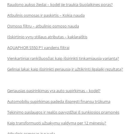
Raudono aukso žiedai – kodėl jie traukia šiuolaikines poras?
Atbulinis osmosas ir paskirtis – Kokia nauda
Osmoso filtrų – atbulinio osmoso nauda
Išskirtinio vyrų stiliaus atributas – kaklaraištis
AQUAPHOR S550 P1 vandens filtrai
Vienkartiniai rankšluosčiai: kaip išsirinkti tinkamiausią variantą?
Geliniai lakai: kaip išsirinkti geriausią ir užtikrinti ilgalaikį rezultatą?
Geriausias pasirinkimas yra auto supirkimas – kodėl?
Automobilių supirkimas padeda išspręsti finansų trūkumą
Tekinimo paslaugos ir realūs pavyzdžiai iš sunkiosios pramonės
Kaip transformuoti užsakymų valdymą per 12 mėnesių?
Atbulinis osmosas ir nauda