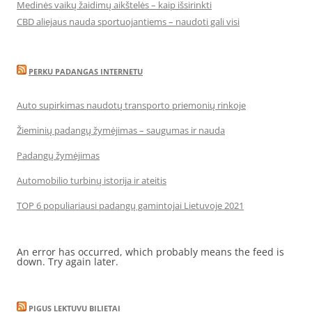
Medinės vaikų žaidimų aikštelės – kaip išsirinkti
CBD aliejaus nauda sportuojantiems – naudoti gali visi
PERKU PADANGAS INTERNETU
Auto supirkimas naudotų transporto priemonių rinkoje
Žieminių padangų žymėjimas – saugumas ir nauda
Padangų žymėjimas
Automobilio turbinų istorija ir ateitis
TOP 6 populiariausi padangų gamintojai Lietuvoje 2021
An error has occurred, which probably means the feed is
down. Try again later.
PIGUS LEKTUVU BILIETAI