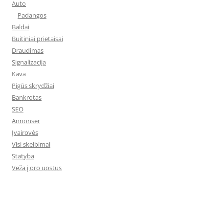
Auto
Padangos
Baldai
Buitiniai prietaisai
Draudimas
Signalizacija
Kava
Pigūs skrydžiai
Bankrotas
SEO
Annonser
Įvairovės
Visi skelbimai
Statyba
Veža į oro uostus