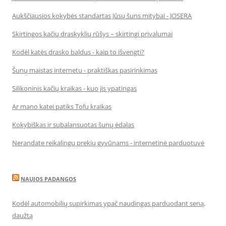
Aukščiausios kokybės standartas Jūsų šuns mitybai - JOSERA
Skirtingos kačių draskyklių rūšys – skirtingi privalumai
Kodėl katės drasko baldus - kaip to išvengti?
Šunų maistas internetu - praktiškas pasirinkimas
Silikoninis kačių kraikas - kuo jis ypatingas
Ar mano katei patiks Tofu kraikas
Kokybiškas ir subalansuotas šunų ėdalas
Nerandate reikalingų prekių gyvūnams - internetinė parduotuvė
NAUJOS PADANGOS
Kodėl automobilių supirkimas ypač naudingas parduodant seną,
daužtą