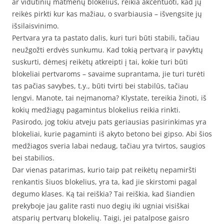
ar vidutinių matmenų blokelius, reikia akcentuoti, kad jų
reikės pirkti kur kas mažiau, o svarbiausia – išvengsite jų
išsilaisvinimo.
Pertvara yra ta pastato dalis, kuri turi būti stabili, tačiau
neužgožti erdvės sunkumu. Kad tokią pertvarą ir pavyktų
suskurti, dėmesį reikėtų atkreipti į tai, kokie turi būti
blokeliai pertvaroms – savaime suprantama, jie turi turėti
tas pačias savybes, t.y., būti tvirti bei stabilūs, tačiau
lengvi. Manote, tai neįmanoma? Klystate, tereikia žinoti, iš
kokių medžiagų pagamintus blokelius reikia rinkti.
Pasirodo, jog tokiu atveju pats geriausias pasirinkimas yra
blokeliai, kurie pagaminti iš akyto betono bei gipso. Abi šios
medžiagos sveria labai nedaug, tačiau yra tvirtos, saugios
bei stabilios.
Dar vienas patarimas, kurio taip pat reikėtų nepamiršti
renkantis šiuos blokelius, yra ta, kad jie skirstomi pagal
degumo klases. Ką tai reiškia? Tai reiškia, kad šiandien
prekyboje jau galite rasti nuo degių iki ugniai visiškai
atsparių pertvarų blokelių. Taigi, jei patalpose gaisro