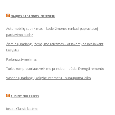
NAUJOS PADANGOS INTERNETU
Automobilių supirkimas – kodėl žmonės renkasi paprastesnį
pardavimo būdą?
Žieminių padangų žymėjimo reikšmės – Atsakomybė nesilaikant
taisyklių
Padangų žymėjimas
Turbokompresoriaus veikimo principai – būdai išvengti remonto
Vasarinių padangų kokybė internetu – sutaupoma laiko
AUGINTINIU PREKES
Josera Classic katėms