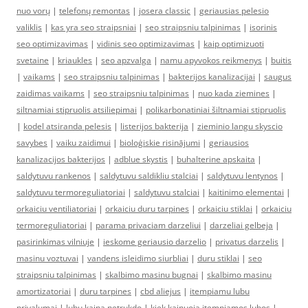
nuo vorų
|
telefonų remontas
|
josera classic
|
geriausias pelesio
valiklis
|
kas yra seo straipsniai
|
seo straipsniu talpinimas
|
isorinis
seo optimizavimas
|
vidinis seo optimizavimas
|
kaip optimizuoti
svetaine
|
kriaukles
|
seo apzvalga
|
namu apyvokos reikmenys
|
buitis
|
vaikams
|
seo straipsniu talpinimas
|
bakterijos kanalizacijai
|
saugus
zaidimas vaikams
|
seo straipsniu talpinimas
|
nuo kada ziemines
|
siltnamiai stipruolis atsiliepimai
|
polikarbonatiniai šiltnamiai stipruolis
|
kodel atsiranda pelesis
|
listerijos bakterija
|
zieminio langu skyscio
savybes
|
vaiku zaidimui
|
bioloģiskie risinājumi
|
geriausios
kanalizacijos bakterijos
|
adblue skystis
|
buhalterine apskaita
|
saldytuvu rankenos
|
saldytuvu saldikliu stalciai
|
saldytuvu lentynos
|
saldytuvu termoreguliatoriai
|
saldytuvu stalciai
|
kaitinimo elementai
|
orkaiciu ventiliatoriai
|
orkaiciu duru tarpines
|
orkaiciu stiklai
|
orkaiciu
termoreguliatoriai
|
parama privaciam darzeliui
|
darzeliai gelbeja
|
pasirinkimas vilniuje
|
ieskome geriausio darzelio
|
privatus darzelis
|
masinu voztuvai
|
vandens isleidimo siurbliai
|
duru stiklai
|
seo
straipsniu talpinimas
|
skalbimo masinu bugnai
|
skalbimo masinu
amortizatoriai
|
duru tarpines
|
cbd aliejus
|
itempiamu lubu
privalumai
|
lubu kaina netrukdo
|
kiek kainuoja itempiamos lubos
|