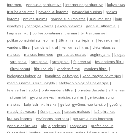
internetu
|
geriausia parduotuve
|
internetine parduotuve
|
kokybiskas
ir subalansuotas
|
pavadeliai katems
|
pavadeliai sunims
|
prekes
katems
|
prekes sunims
|
sausas sunu maistas
|
sunu maistas
|
kaip
ismokyti
|
ypatingas kraikas
|
akcija prekems
|
geriausi siltnamiai
|
kaip issirinkti
|
polikarbonatiniai šiltnamiai
|
tvirti siltnamiai
|
polikarbonatiniai atsiliepimai
|
šiltnamiai atsiliepimai
|
led reklama
|
vandens filtrai
|
vandens filtrai
|
renkamės filtrus
|
tinkamiausias
maistas
|
maistas internetu
|
geriausias ėdalas
|
augintojams
|
blogas
|
straipsniai
|
straipsniai
|
straipsniai
|
fejerverkai
|
ieskantiems filtru
|
filtrai namui
|
filtru nauda
|
vandens filtrai
|
vandens filtrai
|
biologinės bakterijos
|
kanalizacijos kvapas
|
kanalizacijos bakterijos
|
medinis namelis su ciuozykla
|
efektyvio biologinės bakterijos
|
fejerverkai
|
sodui
|
brita vandens filtrai
|
privatus darzelis
|
šiltnamiai
|
siltnamiai
|
gyvunu prekes
|
maistas sunims
|
geriausias sunu
maistas
|
kaip issirinkti kraika
|
gelbsti gyvūnus nuo karščio
|
gyvūnų
maudynės vasarą
|
šunų mityba
|
sausas maistas
|
kačių kraikas
|
kraikas katėms
|
gyvūnams internetu
|
perkamiausios internetu
|
geriausias kraikas
|
akcija prekems
|
zooprekės
|
profesionalūs
fejerverkai
|
kraikas katems
|
tinkamas kraikas
|
filtru rusys
|
kaip