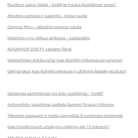
Raudono aukso žiedai – kodėl jie traukia šiuolaikines poras?
Atbulinis osmosas ir paskirtis – Kokia nauda
Osmoso filtrų – atbulinio osmoso nauda
Išskirtinio vyrų stiliaus atributas – kaklaraištis
AQUAPHOR S550 P1 vandens filtrai
Vienkartiniai rankšluosčiai: kaip išsirinkti tinkamiausią variantą?
Geliniai lakai: kaip išsirinkti geriausią ir užtikrinti ilgalaikį rezultatą?
Geriausias pasirinkimas yra auto supirkimas – kodėl?
Automobilių supirkimas padeda išspręsti finansų trūkumą
Tekinimo paslaugos ir realūs pavyzdžiai iš sunkiosios pramonės
Kaip transformuoti užsakymų valdymą per 12 mėnesių?
Atbulinis osmosas ir nauda