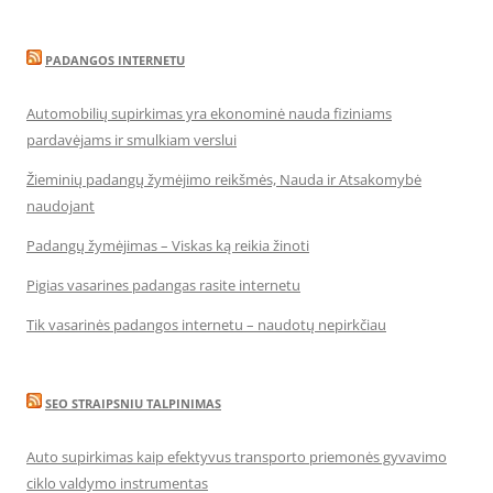
PADANGOS INTERNETU
Automobilių supirkimas yra ekonominė nauda fiziniams
pardavėjams ir smulkiam verslui
Žieminių padangų žymėjimo reikšmės, Nauda ir Atsakomybė
naudojant
Padangų žymėjimas – Viskas ką reikia žinoti
Pigias vasarines padangas rasite internetu
Tik vasarinės padangos internetu – naudotų nepirkčiau
SEO STRAIPSNIU TALPINIMAS
Auto supirkimas kaip efektyvus transporto priemonės gyvavimo
ciklo valdymo instrumentas