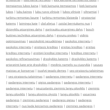
itempiamos lubos kaina
|
kiek kainuoja itempiamos
|
kiek kainuoja
lubos
|
lubu kainos
|
lubu rusys vilniuje
|
lubos vilniuje
|
siltnamiai
|
turbinu remontas kaune
|
turbinu remontas klaipeda
|
straipsniai
katems
|
laiminga kate
|
cbd aliejus
|
zaislai berniukams nuo
|
dziovykliu atsargines dalys
|
gartraukiu atsargines dalys
|
bosch
buitines technikos atsargines dalys
|
gyvunu prekes
|
vidinis
optimizavimas
|
pasiskolinti nesudėtinga
|
paskolos internetu
|
paskolos internetu
|
greitasis kreditas
|
greitas kreditas
|
greitas
kreditas internetu
|
greitieji kreditai internetu
|
kreditas internetu
|
paskolos refinansavimas
|
draskykles katems
|
draskykles katems
|
pripratinti kate prie draskykles
|
medinis namelis su ciuozykla
|
sausas
maistas ar konservai
|
isvalyti tepalo demes
|
seo straipsniu talpinimas
|
seo straipsniu talpinimas
|
padangos internetu
|
padangos internetu
|
padangos internetu
|
pigios padangos
|
padangos internetu
|
padangos internetu
|
neuzsalantis zieminis langu ploviklis
|
zieminis
langu ploviklis
|
langu plovimo skystis
|
langu ploviklis
|
vasarines
padangos
|
ziemines padangos
|
padangos pigiau
|
padangos
internetu
|
nuo kada keiciamos padangos
|
ziemines padangos
|