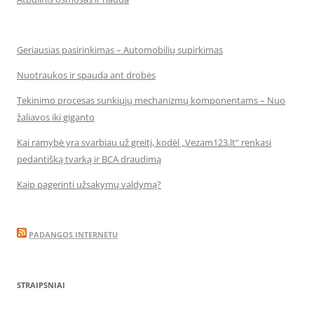
Geriausias pasirinkimas – Automobilių supirkimas
Nuotraukos ir spauda ant drobės
Tekinimo procesas sunkiųjų mechanizmų komponentams – Nuo
žaliavos iki giganto
Kai ramybė yra svarbiau už greitį, kodėl „Vezam123.lt“ renkasi
pedantišką tvarką ir BCA draudimą
Kaip pagerinti užsakymų valdymą?
PADANGOS INTERNETU
STRAIPSNIAI