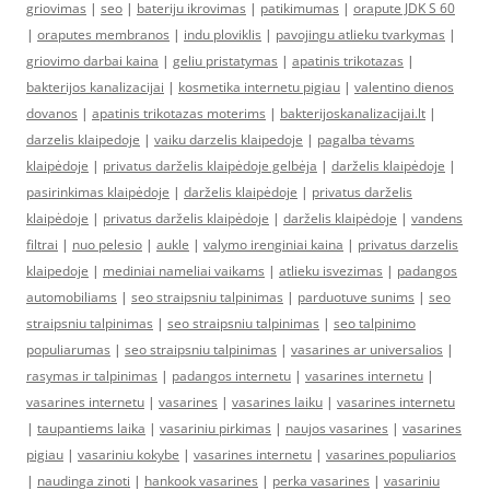
griovimas
|
seo
|
bateriju ikrovimas
|
patikimumas
|
orapute JDK S 60
|
oraputes membranos
|
indu ploviklis
|
pavojingu atlieku tvarkymas
|
griovimo darbai kaina
|
geliu pristatymas
|
apatinis trikotazas
|
bakterijos kanalizacijai
|
kosmetika internetu pigiau
|
valentino dienos
dovanos
|
apatinis trikotazas moterims
|
bakterijoskanalizacijai.lt
|
darzelis klaipedoje
|
vaiku darzelis klaipedoje
|
pagalba tėvams
klaipėdoje
|
privatus darželis klaipėdoje gelbėja
|
darželis klaipėdoje
|
pasirinkimas klaipėdoje
|
darželis klaipėdoje
|
privatus darželis
klaipėdoje
|
privatus darželis klaipėdoje
|
darželis klaipėdoje
|
vandens
filtrai
|
nuo pelesio
|
aukle
|
valymo irenginiai kaina
|
privatus darzelis
klaipedoje
|
mediniai nameliai vaikams
|
atlieku isvezimas
|
padangos
automobiliams
|
seo straipsniu talpinimas
|
parduotuve sunims
|
seo
straipsniu talpinimas
|
seo straipsniu talpinimas
|
seo talpinimo
populiarumas
|
seo straipsniu talpinimas
|
vasarines ar universalios
|
rasymas ir talpinimas
|
padangos internetu
|
vasarines internetu
|
vasarines internetu
|
vasarines
|
vasarines laiku
|
vasarines internetu
|
taupantiems laika
|
vasariniu pirkimas
|
naujos vasarines
|
vasarines
pigiau
|
vasariniu kokybe
|
vasarines internetu
|
vasarines populiarios
|
naudinga zinoti
|
hankook vasarines
|
perka vasarines
|
vasariniu