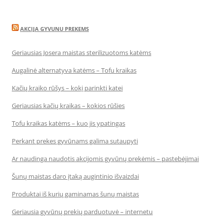
AKCIJA GYVUNU PREKEMS
Geriausias Josera maistas sterilizuotoms katėms
Augalinė alternatyva katėms – Tofu kraikas
Kačių kraiko rūšys – kokį parinkti katei
Geriausias kačių kraikas – kokios rūšies
Tofu kraikas katėms – kuo jis ypatingas
Perkant prekes gyvūnams galima sutaupyti
Ar naudinga naudotis akcijomis gyvūnų prekėmis – pastebėjimai
Šunų maistas daro įtaką augintinio išvaizdai
Produktai iš kurių gaminamas šunų maistas
Geriausia gyvūnų prekių parduotuvė – internetu