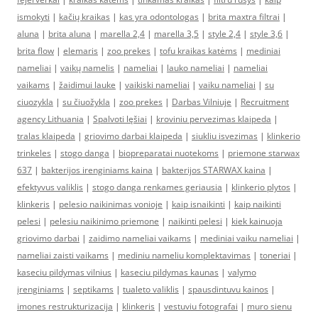
ismokyti
|
kačių kraikas
|
kas yra odontologas
|
brita maxtra filtrai
|
aluna
|
brita aluna
|
marella 2,4
|
marella 3,5
|
style 2,4
|
style 3,6
|
brita flow
|
elemaris
|
zoo prekes
|
tofu kraikas katėms
|
mediniai
nameliai
|
vaikų namelis
|
nameliai
|
lauko nameliai
|
nameliai
vaikams
|
žaidimui lauke
|
vaikiski nameliai
|
vaiku nameliai
|
su
ciuozykla
|
su čiuožykla
|
zoo prekes
|
Darbas Vilniuje
|
Recruitment
agency Lithuania
|
Spalvoti lęšiai
|
kroviniu pervezimas klaipeda
|
tralas klaipeda
|
griovimo darbai klaipeda
|
siukliu isvezimas
|
klinkerio
trinkeles
|
stogo danga
|
biopreparatai nuotekoms
|
priemone starwax
637
|
bakterijos irenginiams kaina
|
bakterijos STARWAX kaina
|
efektyvus valiklis
|
stogo danga renkames geriausia
|
klinkerio plytos
|
klinkeris
|
pelesio naikinimas vonioje
|
kaip isnaikinti
|
kaip naikinti
pelesi
|
pelesiu naikinimo priemone
|
naikinti pelesi
|
kiek kainuoja
griovimo darbai
|
zaidimo nameliai vaikams
|
mediniai vaiku nameliai
|
nameliai zaisti vaikams
|
mediniu nameliu komplektavimas
|
toneriai
|
kaseciu pildymas vilnius
|
kaseciu pildymas kaunas
|
valymo
įrenginiams
|
septikams
|
tualeto valiklis
|
spausdintuvu kainos
|
imones restrukturizacija
|
klinkeris
|
vestuviu fotografai
|
muro sienu