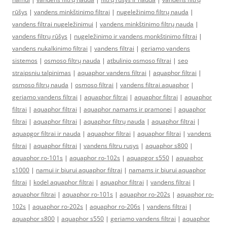
rūšys
|
vandens minkštinimo filtrai
|
nugeležinimo filtrų nauda
|
vandens filtrai nugeležinimui
|
vandens minkštinimo filtrų nauda
|
vandens filtrų rūšys
|
nugeležinimo ir vandens monkštinimo filtrai
|
vandens nukalkinimo filtrai
|
vandens filtrai
|
geriamo vandens
sistemos
|
osmoso filtrų nauda
|
atbulinio osmoso filtrai
|
seo
straipsniu talpinimas
|
aquaphor vandens filtrai
|
aquaphor filtrai
|
osmoso filtrų nauda
|
osmoso filtrai
|
vandens filtrai aquaphor
|
geriamo vandens filtrai
|
aquaphor filtrai
|
aquaphor filtrai
|
aquaphor
filtrai
|
aquaphor filtrai
|
aquaphor namams ir pramonei
|
aquaphor
filtrai
|
aquaphor filtrai
|
aquaphor filtrų nauda
|
aquaphor filtrai
|
aquapgor filtrai ir nauda
|
aquaphor filtrai
|
aquaphor filtrai
|
vandens
filtrai
|
aquaphor filtrai
|
vandens filtru rusys
|
aquaphor s800
|
aquaphor ro-101s
|
aquaphor ro-102s
|
aquapgor s550
|
aquaphor
s1000
|
namui ir biurui aquaphor filtrai
|
namams ir biurui aquaphor
filtrai
|
kodel aquaphor filtrai
|
aquaphor filtrai
|
vandens filtrai
|
aquaphor filtrai
|
aquaphor ro-101s
|
aquaphor ro-202s
|
aquaphor ro-
102s
|
aquaphor ro-202s
|
aquaphor ro-206s
|
vandens filtrai
|
aquaphor s800
|
aquaphor s550
|
geriamo vandens filtrai
|
aquaphor