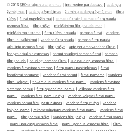
© 2013
SEO straipsniu talpinimas
|
internetine parduotuve
|
padangų
žymėjimas
|
padangų žymėjimas
|
žieminių padangų žymėjimas
|
filtrų
rūšys
|
filtrai nugeležinimui
|
osmoso filtrai> |
osmoso filtrų nauda
|
osmoso filtrai
|
filtrų rūšys
|
minkštinimo filtrų naudojimas
|
minkštinimo sistema
|
filtrų rūšys ir nauda
|
osmoso filtrai
|
vandens
filtrai nukalkinimui
|
vandens filtrų nauda
|
osmoso filtrų nauda
|
atbulinio osmoso filtrai
|
filtrų rūšys
|
apie geriamo vandens filtrus
|
kas yra atbulinis osmosas
|
namui naudingi osmoso filtrai
|
osmoso
filtrų nauda
|
naudingi osmoso filtrai
|
kuo naudingi osmoso filtrai
|
vandens filtravimo sistemos
|
filtrų namui pasirinkimas
|
filtrai
komfortui namuose
|
vandens filtrai namui
|
filtrai namams
|
vandens
filtrai kokybei
|
tinkamiausi vandens filtrai namui
|
vandens filtravimo
sistemos namui
|
filtrų sprendimai namui
|
ieškome vandens filtrų
namui
|
vandens filtrų namui rūšys
|
vandens kokybei filtrai namui
|
vandens namui filtrų pasirinkimas
|
vandens filtrų rtūšys
|
vandens
kokybei name
|
rekomenduojami vandens filtrai namui
|
vandens filtrai
namui
|
filtrų namui rūšys
|
vandens filtrų rūšys
|
vandens filtrai namui
|
namui naudingi osmoso filtrai
|
namui geriausi osmoso filtrai
|
filtrai
namui
|
vandens filtrų nauda
|
filtrų rūšys ir nauda
|
vandens filtrų