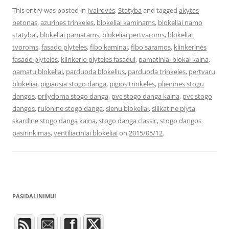
This entry was posted in
Įvairovės
,
Statyba
and tagged
akytas
betonas
,
azurines trinkeles
,
blokeliai kaminams
,
blokeliai namo
statybai
,
blokeliai pamatams
,
blokeliai pertvaroms
,
blokeliai
tvoroms
,
fasado plyteles
,
fibo kaminai
,
fibo saramos
,
klinkerinės
fasado plytelės
,
klinkerio plyteles fasadui
,
pamatiniai blokai kaina
,
pamatu blokeliai
,
parduoda blokelius
,
parduoda trinkeles
,
pertvaru
blokeliai
,
pigiausia stogo danga
,
pigios trinkeles
,
plienines stogu
dangos
,
prilydoma stogo danga
,
pvc stogo danga kaina
,
pvc stogo
dangos
,
rulonine stogo danga
,
sienu blokeliai
,
silikatine plyta
,
skardine stogo danga kaina
,
stogo danga classic
,
stogo dangos
pasirinkimas
,
ventiliaciniai blokeliai
on
2015/05/12
.
PASIDALINIMUI