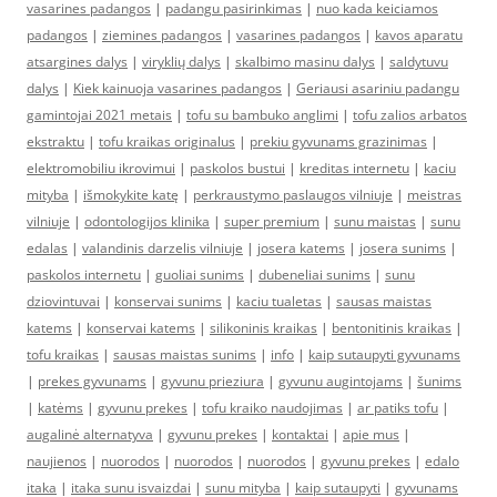
vasarines padangos
|
padangu pasirinkimas
|
nuo kada keiciamos
padangos
|
ziemines padangos
|
vasarines padangos
|
kavos aparatu
atsargines dalys
|
viryklių dalys
|
skalbimo masinu dalys
|
saldytuvu
dalys
|
Kiek kainuoja vasarines padangos
|
Geriausi asariniu padangu
gamintojai 2021 metais
|
tofu su bambuko anglimi
|
tofu zalios arbatos
ekstraktu
|
tofu kraikas originalus
|
prekiu gyvunams grazinimas
|
elektromobiliu ikrovimui
|
paskolos bustui
|
kreditas internetu
|
kaciu
mityba
|
išmokykite katę
|
perkraustymo paslaugos vilniuje
|
meistras
vilniuje
|
odontologijos klinika
|
super premium
|
sunu maistas
|
sunu
edalas
|
valandinis darzelis vilniuje
|
josera katems
|
josera sunims
|
paskolos internetu
|
guoliai sunims
|
dubeneliai sunims
|
sunu
dziovintuvai
|
konservai sunims
|
kaciu tualetas
|
sausas maistas
katems
|
konservai katems
|
silikoninis kraikas
|
bentonitinis kraikas
|
tofu kraikas
|
sausas maistas sunims
|
info
|
kaip sutaupyti gyvunams
|
prekes gyvunams
|
gyvunu prieziura
|
gyvunu augintojams
|
šunims
|
katėms
|
gyvunu prekes
|
tofu kraiko naudojimas
|
ar patiks tofu
|
augalinė alternatyva
|
gyvunu prekes
|
kontaktai
|
apie mus
|
naujienos
|
nuorodos
|
nuorodos
|
nuorodos
|
gyvunu prekes
|
edalo
itaka
|
itaka sunu isvaizdai
|
sunu mityba
|
kaip sutaupyti
|
gyvunams