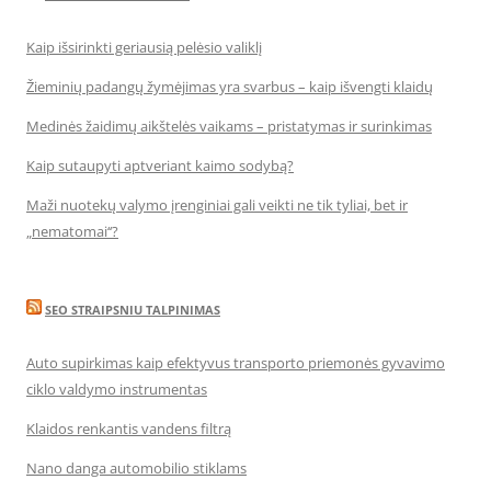
Kaip išsirinkti geriausią pelėsio valiklį
Žieminių padangų žymėjimas yra svarbus – kaip išvengti klaidų
Medinės žaidimų aikštelės vaikams – pristatymas ir surinkimas
Kaip sutaupyti aptveriant kaimo sodybą?
Maži nuotekų valymo įrenginiai gali veikti ne tik tyliai, bet ir
„nematomai‘‘?
SEO STRAIPSNIU TALPINIMAS
Auto supirkimas kaip efektyvus transporto priemonės gyvavimo
ciklo valdymo instrumentas
Klaidos renkantis vandens filtrą
Nano danga automobilio stiklams