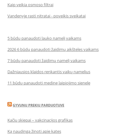
Kaip veikia osmoso filtrai
Vandenyje rasti nitratai - poveikis sveikatai
5 būdų panaudoti lauko namelį vaikams
2026 6 būdų panaudoti žaidimų aikšteles vaikams
7 būdų panaudoti žaidimų namelį vaikams
Dažniausios klaidos renkantis vaikų namelius
11 būdų panaudoti medinę laipiojimo sienelę
GYVUNU PREKIU PARDUOTUVE
Kačių skiepai – vakcinacijos grafikas
Ką naudinga žinoti apie kates