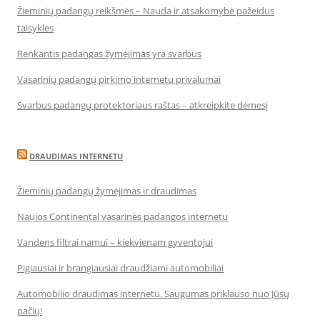
Žieminių padangų reikšmės – Nauda ir atsakomybė pažeidus
taisykles
Renkantis padangas žymėjimas yra svarbus
Vasarinių padangų pirkimo internetu privalumai
Svarbus padangų protektoriaus raštas – atkreipkite dėmesį
DRAUDIMAS INTERNETU
Žieminių padangų žymėjimas ir draudimas
Naujos Continental vasarinės padangos internetu
Vandens filtrai namui – kiekvienam gyventojui
Pigiausiai ir brangiausiai draudžiami automobiliai
Automobilio draudimas internetu. Saugumas priklauso nuo Jūsų
pačių!