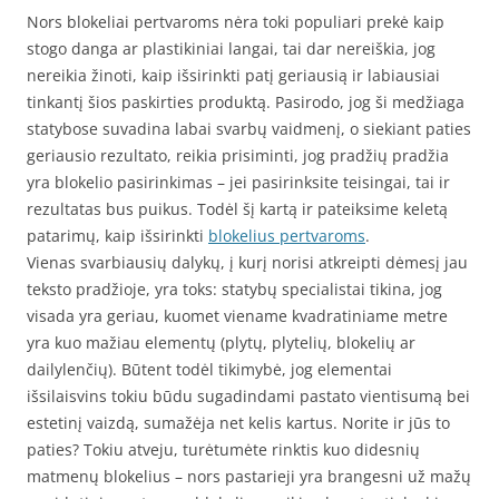
Nors blokeliai pertvaroms nėra toki populiari prekė kaip
stogo danga ar plastikiniai langai, tai dar nereiškia, jog
nereikia žinoti, kaip išsirinkti patį geriausią ir labiausiai
tinkantį šios paskirties produktą. Pasirodo, jog ši medžiaga
statybose suvadina labai svarbų vaidmenį, o siekiant paties
geriausio rezultato, reikia prisiminti, jog pradžių pradžia
yra blokelio pasirinkimas – jei pasirinksite teisingai, tai ir
rezultatas bus puikus. Todėl šį kartą ir pateiksime keletą
patarimų, kaip išsirinkti
blokelius pertvaroms
.
Vienas svarbiausių dalykų, į kurį norisi atkreipti dėmesį jau
teksto pradžioje, yra toks: statybų specialistai tikina, jog
visada yra geriau, kuomet viename kvadratiniame metre
yra kuo mažiau elementų (plytų, plytelių, blokelių ar
dailylenčių). Būtent todėl tikimybė, jog elementai
išsilaisvins tokiu būdu sugadindami pastato vientisumą bei
estetinį vaizdą, sumažėja net kelis kartus. Norite ir jūs to
paties? Tokiu atveju, turėtumėte rinktis kuo didesnių
matmenų blokelius – nors pastarieji yra brangesni už mažų