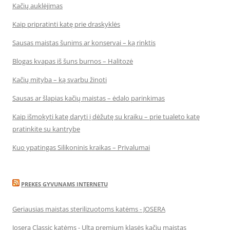
Kačių auklėjimas
Kaip pripratinti katę prie draskyklės
Sausas maistas šunims ar konservai – ką rinktis
Blogas kvapas iš šuns burnos – Halitozė
Kačių mityba – ką svarbu žinoti
Sausas ar šlapias kačių maistas – ėdalo parinkimas
Kaip išmokyti katę daryti į dėžutę su kraiku – prie tualeto katę
pratinkite su kantrybe
Kuo ypatingas Silikoninis kraikas – Privalumai
PREKES GYVUNAMS INTERNETU
Geriausias maistas sterilizuotoms katėms - JOSERA
Josera Classic katėms - Ulta premium klasės kačių maistas