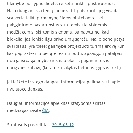
tikimybė bus ypač didelė, reikėtų rinktis pastaruosius.
Na, o baigiant šią temą, belieka tik patvirtinti, jog visada
yra verta teikti pirmenybę šiems blokeliams – jei
palygintume pastaruosius su kitomis statybinėmis
medžiagomis, skirtomis sienoms, pamatytume, kad
blokeliai jas lenkia ilgu privalumų sąrašu. Na, o bene patys
svarbiausi yra tokie: galimybė projektuoti turimą erdvę kur
kas paprastesniu bei greitesniu būdu, apsaugoti patalpas
nuo gaisro, galimybė rinktis blokelis, pagamintus iš
daugybės žaliavų (keramika, akytas betonas, gipsas ir kt.).
Jei ieškote ir stogo dangos, informacijos galima rasti apie
PVC stogo dangas.
Daugiau informacijos apie kitas statyboms skirtas
medžiagas rasite
ČIA
.
Straipsnis paskelbtas:
2015-05-12