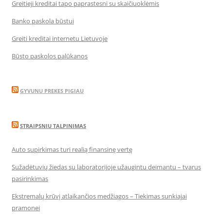
Greitieji kreditai tapo paprastesni su skaičiuoklėmis
Banko paskola būstui
Greiti kreditai internetu Lietuvoje
Būsto paskolos palūkanos
GYVUNU PREKES PIGIAU
STRAIPSNIU TALPINIMAS
Auto supirkimas turi realią finansinę vertę
Sužadėtuvių žiedas su laboratorijoje užaugintu deimantu – tvarus
pasirinkimas
Ekstremalų krūvį atlaikančios medžiagos – Tiekimas sunkiajai
pramonei