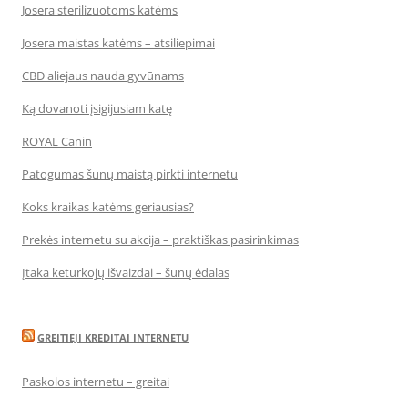
Josera sterilizuotoms katėms
Josera maistas katėms – atsiliepimai
CBD aliejaus nauda gyvūnams
Ką dovanoti įsigijusiam katę
ROYAL Canin
Patogumas šunų maistą pirkti internetu
Koks kraikas katėms geriausias?
Prekės internetu su akcija – praktiškas pasirinkimas
Įtaka keturkojų išvaizdai – šunų ėdalas
GREITIEJI KREDITAI INTERNETU
Paskolos internetu – greitai