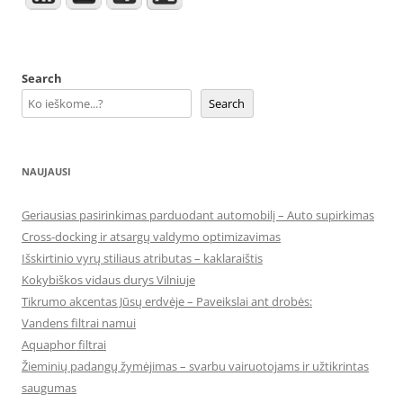
Search
Search
NAUJAUSI
Geriausias pasirinkimas parduodant automobilį – Auto supirkimas
Cross-docking ir atsargų valdymo optimizavimas
Išskirtinio vyrų stiliaus atributas – kaklaraištis
Kokybiškos vidaus durys Vilniuje
Tikrumo akcentas Jūsų erdvėje – Paveikslai ant drobės:
Vandens filtrai namui
Aquaphor filtrai
Žieminių padangų žymėjimas – svarbu vairuotojams ir užtikrintas
saugumas