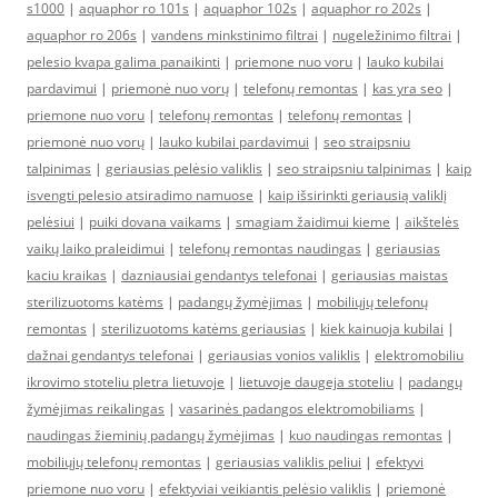
s1000
|
aquaphor ro 101s
|
aquaphor 102s
|
aquaphor ro 202s
|
aquaphor ro 206s
|
vandens minkstinimo filtrai
|
nugeležinimo filtrai
|
pelesio kvapa galima panaikinti
|
priemone nuo voru
|
lauko kubilai
pardavimui
|
priemonė nuo vorų
|
telefonų remontas
|
kas yra seo
|
priemone nuo voru
|
telefonų remontas
|
telefonų remontas
|
priemonė nuo vorų
|
lauko kubilai pardavimui
|
seo straipsniu
talpinimas
|
geriausias pelėsio valiklis
|
seo straipsniu talpinimas
|
kaip
isvengti pelesio atsiradimo namuose
|
kaip išsirinkti geriausią valiklį
pelėsiui
|
puiki dovana vaikams
|
smagiam žaidimui kieme
|
aikštelės
vaikų laiko praleidimui
|
telefonų remontas naudingas
|
geriausias
kaciu kraikas
|
dazniausiai gendantys telefonai
|
geriausias maistas
sterilizuotoms katėms
|
padangų žymėjimas
|
mobiliųjų telefonų
remontas
|
sterilizuotoms katėms geriausias
|
kiek kainuoja kubilai
|
dažnai gendantys telefonai
|
geriausias vonios valiklis
|
elektromobiliu
ikrovimo stoteliu pletra lietuvoje
|
lietuvoje daugeja stoteliu
|
padangų
žymėjimas reikalingas
|
vasarinės padangos elektromobiliams
|
naudingas žieminių padangų žymėjimas
|
kuo naudingas remontas
|
mobiliųjų telefonų remontas
|
geriausias valiklis peliui
|
efektyvi
priemone nuo voru
|
efektyviai veikiantis pelėsio valiklis
|
priemonė