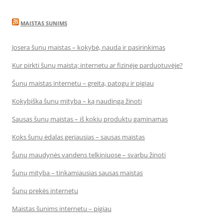
MAISTAS SUNIMS
Josera šunų maistas – kokybė, nauda ir pasirinkimas
Kur pirkti šunų maistą: internetu ar fizinėje parduotuvėje?
Šunų maistas internetu – greita, patogu ir pigiau
Kokybiška šunų mityba – ką naudinga žinoti
Sausas šunų maistas – iš kokių produktų gaminamas
Koks šunų ėdalas geriausias – sausas maistas
Šunų maudynės vandens telkiniuose – svarbu žinoti
Šunų mityba – tinkamiausias sausas maistas
Šunų prekės internetu
Maistas šunims internetu – pigiau