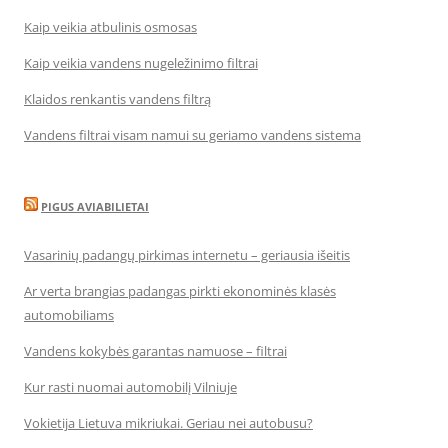
Kaip veikia atbulinis osmosas
Kaip veikia vandens nugeležinimo filtrai
Klaidos renkantis vandens filtrą
Vandens filtrai visam namui su geriamo vandens sistema
PIGUS AVIABILIETAI
Vasarinių padangų pirkimas internetu – geriausia išeitis
Ar verta brangias padangas pirkti ekonominės klasės
automobiliams
Vandens kokybės garantas namuose – filtrai
Kur rasti nuomai automobilį Vilniuje
Vokietija Lietuva mikriukai. Geriau nei autobusu?