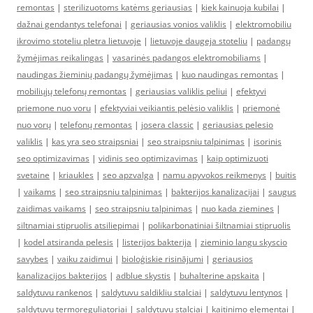
remontas
|
sterilizuotoms katėms geriausias
|
kiek kainuoja kubilai
|
dažnai gendantys telefonai
|
geriausias vonios valiklis
|
elektromobiliu
ikrovimo stoteliu pletra lietuvoje
|
lietuvoje daugeja stoteliu
|
padangų
žymėjimas reikalingas
|
vasarinės padangos elektromobiliams
|
naudingas žieminių padangų žymėjimas
|
kuo naudingas remontas
|
mobiliųjų telefonų remontas
|
geriausias valiklis peliui
|
efektyvi
priemone nuo voru
|
efektyviai veikiantis pelėsio valiklis
|
priemonė
nuo vorų
|
telefonų remontas
|
josera classic
|
geriausias pelesio
valiklis
|
kas yra seo straipsniai
|
seo straipsniu talpinimas
|
isorinis
seo optimizavimas
|
vidinis seo optimizavimas
|
kaip optimizuoti
svetaine
|
kriaukles
|
seo apzvalga
|
namu apyvokos reikmenys
|
buitis
|
vaikams
|
seo straipsniu talpinimas
|
bakterijos kanalizacijai
|
saugus
zaidimas vaikams
|
seo straipsniu talpinimas
|
nuo kada ziemines
|
siltnamiai stipruolis atsiliepimai
|
polikarbonatiniai šiltnamiai stipruolis
|
kodel atsiranda pelesis
|
listerijos bakterija
|
zieminio langu skyscio
savybes
|
vaiku zaidimui
|
bioloģiskie risinājumi
|
geriausios
kanalizacijos bakterijos
|
adblue skystis
|
buhalterine apskaita
|
saldytuvu rankenos
|
saldytuvu saldikliu stalciai
|
saldytuvu lentynos
|
saldytuvu termoreguliatoriai
|
saldytuvu stalciai
|
kaitinimo elementai
|