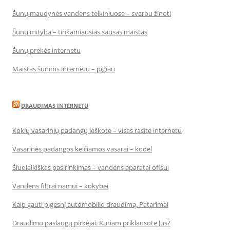
Šunų maudynės vandens telkiniuose – svarbu žinoti
Šunų mityba – tinkamiausias sausas maistas
Šunų prekės internetu
Maistas šunims internetu – pigiau
DRAUDIMAS INTERNETU
Kokių vasarinių padangų ieškote – visas rasite internetu
Vasarinės padangos keičiamos vasarai – kodėl
Šiuolaikiškas pasirinkimas – vandens aparatai ofisui
Vandens filtrai namui – kokybei
Kaip gauti pigesnį automobilio draudimą. Patarimai
Draudimo paslaugų pirkėjai. Kuriam priklausote Jūs?