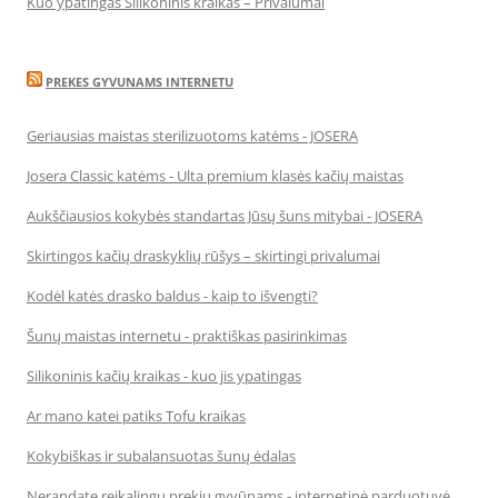
Kuo ypatingas Silikoninis kraikas – Privalumai
PREKES GYVUNAMS INTERNETU
Geriausias maistas sterilizuotoms katėms - JOSERA
Josera Classic katėms - Ulta premium klasės kačių maistas
Aukščiausios kokybės standartas Jūsų šuns mitybai - JOSERA
Skirtingos kačių draskyklių rūšys – skirtingi privalumai
Kodėl katės drasko baldus - kaip to išvengti?
Šunų maistas internetu - praktiškas pasirinkimas
Silikoninis kačių kraikas - kuo jis ypatingas
Ar mano katei patiks Tofu kraikas
Kokybiškas ir subalansuotas šunų ėdalas
Nerandate reikalingų prekių gyvūnams - internetinė parduotuvė