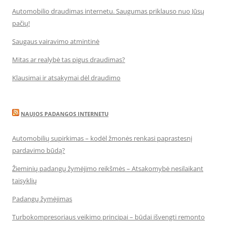
Automobilio draudimas internetu. Saugumas priklauso nuo Jūsų
pačių!
Saugaus vairavimo atmintinė
Mitas ar realybė tas pigus draudimas?
Klausimai ir atsakymai dėl draudimo
NAUJOS PADANGOS INTERNETU
Automobilių supirkimas – kodėl žmonės renkasi paprastesnį
pardavimo būdą?
Žieminių padangų žymėjimo reikšmės – Atsakomybė nesilaikant
taisyklių
Padangų žymėjimas
Turbokompresoriaus veikimo principai – būdai išvengti remonto