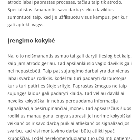
atrodo labai paprastas procesas, tačiau taip tik atrodo.
Specialistas išmanantis savo darbą siekia daviklius
sumontuoti taip, kad jie užfiksuotu visus kampus, per kur
gali aptekti vagys.
Įrengimo kokybė
Na, o to neišmanantis asmuo tai gali daryti tiesiog bet kaip,
kaip jam atrodo geriau. Tad apsilankiusio vagio daviklis gali
nei nepastebėti. Taip pat sujungimo darbai yra dar vienas
labai svarbus rodiklis, kodėl tai turi padaryti darbuotojas
kuris turi patirties šioje srityje. Paprastas žmogus ne taip
sujungęs laidus gali padaryti klaidą. Tad vėliau davikliai
neveiks kokybiškai ir nebus perduodama informacija
signalizacija besirūpinančiai įmonei. Tad apsvarsčius šiuos
rodiklius manau gana lengva suprasti jei norime kokybiškai
veikiančios ir savo darbą puikiai atliekančios signalizacijos
svarbu, kad visi montavimo darbai būtų atlikti ypač
kruopščiai. Todėl nerekomenduojama tuo užsiimti patiems.