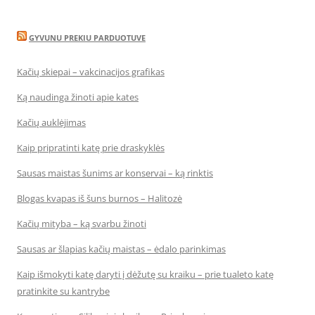
GYVUNU PREKIU PARDUOTUVE
Kačių skiepai – vakcinacijos grafikas
Ką naudinga žinoti apie kates
Kačių auklėjimas
Kaip pripratinti katę prie draskyklės
Sausas maistas šunims ar konservai – ką rinktis
Blogas kvapas iš šuns burnos – Halitozė
Kačių mityba – ką svarbu žinoti
Sausas ar šlapias kačių maistas – ėdalo parinkimas
Kaip išmokyti katę daryti į dėžutę su kraiku – prie tualeto katę
pratinkite su kantrybe