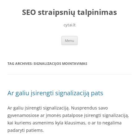
Skip
to
SEO straipsnių talpinimas
content
cytai.lt
Menu
TAG ARCHIVES:
SIGNALIZACIJOS MOINTAVIMAS
Ar galiu įsirengti signalizaciją pats
Ar galiu įsirengti signalizaciją. Nusprendus savo
gyvenamosiose ar įmonės patalpose įsirengti signalizaciją,
kai kuriems asmenims kyla klausimas, o ar to negalima
padaryti patiems.