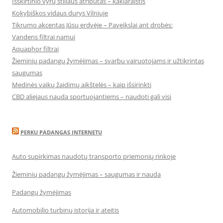
Išskirtinio vyrų stiliaus atributas – kaklaraištis
Kokybiškos vidaus durys Vilniuje
Tikrumo akcentas Jūsų erdvėje – Paveikslai ant drobės:
Vandens filtrai namui
Aquaphor filtrai
Žieminių padangų žymėjimas – svarbu vairuotojams ir užtikrintas
saugumas
Medinės vaikų žaidimų aikštelės – kaip išsirinkti
CBD aliejaus nauda sportuojantiems – naudoti gali visi
PERKU PADANGAS INTERNETU
Auto supirkimas naudotų transporto priemonių rinkoje
Žieminių padangų žymėjimas – saugumas ir nauda
Padangų žymėjimas
Automobilio turbinų istorija ir ateitis