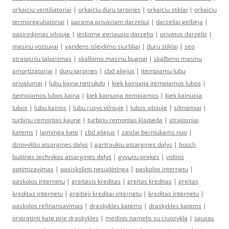
orkaiciu ventiliatoriai
|
orkaiciu duru tarpines
|
orkaiciu stiklai
|
orkaiciu
termoreguliatoriai
|
parama privaciam darzeliui
|
darzeliai gelbeja
|
pasirinkimas vilniuje
|
ieskome geriausio darzelio
|
privatus darzelis
|
masinu voztuvai
|
vandens isleidimo siurbliai
|
duru stiklai
|
seo
straipsniu talpinimas
|
skalbimo masinu bugnai
|
skalbimo masinu
amortizatoriai
|
duru tarpines
|
cbd aliejus
|
itempiamu lubu
privalumai
|
lubu kaina netrukdo
|
kiek kainuoja itempiamos lubos
|
itempiamos lubos kaina
|
kiek kainuoja itempiamos
|
kiek kainuoja
lubos
|
lubu kainos
|
lubu rusys vilniuje
|
lubos vilniuje
|
siltnamiai
|
turbinu remontas kaune
|
turbinu remontas klaipeda
|
straipsniai
katems
|
laiminga kate
|
cbd aliejus
|
zaislai berniukams nuo
|
dziovykliu atsargines dalys
|
gartraukiu atsargines dalys
|
bosch
buitines technikos atsargines dalys
|
gyvunu prekes
|
vidinis
optimizavimas
|
pasiskolinti nesudėtinga
|
paskolos internetu
|
paskolos internetu
|
greitasis kreditas
|
greitas kreditas
|
greitas
kreditas internetu
|
greitieji kreditai internetu
|
kreditas internetu
|
paskolos refinansavimas
|
draskykles katems
|
draskykles katems
|
pripratinti kate prie draskykles
|
medinis namelis su ciuozykla
|
sausas