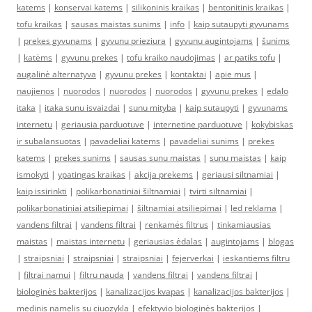
katems
|
konservai katems
|
silikoninis kraikas
|
bentonitinis kraikas
|
tofu kraikas
|
sausas maistas sunims
|
info
|
kaip sutaupyti gyvunams
|
prekes gyvunams
|
gyvunu prieziura
|
gyvunu augintojams
|
šunims
|
katėms
|
gyvunu prekes
|
tofu kraiko naudojimas
|
ar patiks tofu
|
augalinė alternatyva
|
gyvunu prekes
|
kontaktai
|
apie mus
|
naujienos
|
nuorodos
|
nuorodos
|
nuorodos
|
gyvunu prekes
|
edalo
itaka
|
itaka sunu isvaizdai
|
sunu mityba
|
kaip sutaupyti
|
gyvunams
internetu
|
geriausia parduotuve
|
internetine parduotuve
|
kokybiskas
ir subalansuotas
|
pavadeliai katems
|
pavadeliai sunims
|
prekes
katems
|
prekes sunims
|
sausas sunu maistas
|
sunu maistas
|
kaip
ismokyti
|
ypatingas kraikas
|
akcija prekems
|
geriausi siltnamiai
|
kaip issirinkti
|
polikarbonatiniai šiltnamiai
|
tvirti siltnamiai
|
polikarbonatiniai atsiliepimai
|
šiltnamiai atsiliepimai
|
led reklama
|
vandens filtrai
|
vandens filtrai
|
renkamės filtrus
|
tinkamiausias
maistas
|
maistas internetu
|
geriausias ėdalas
|
augintojams
|
blogas
|
straipsniai
|
straipsniai
|
straipsniai
|
fejerverkai
|
ieskantiems filtru
|
filtrai namui
|
filtru nauda
|
vandens filtrai
|
vandens filtrai
|
biologinės bakterijos
|
kanalizacijos kvapas
|
kanalizacijos bakterijos
|
medinis namelis su ciuozykla
|
efektyvio biologinės bakterijos
|