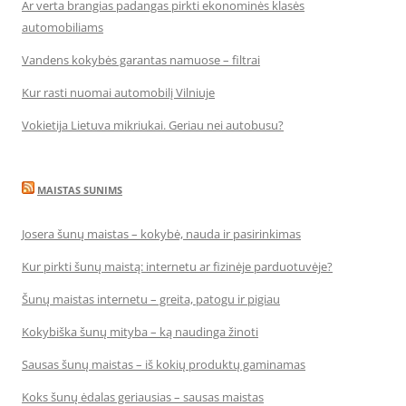
Ar verta brangias padangas pirkti ekonominės klasės
automobiliams
Vandens kokybės garantas namuose – filtrai
Kur rasti nuomai automobilį Vilniuje
Vokietija Lietuva mikriukai. Geriau nei autobusu?
MAISTAS SUNIMS
Josera šunų maistas – kokybė, nauda ir pasirinkimas
Kur pirkti šunų maistą: internetu ar fizinėje parduotuvėje?
Šunų maistas internetu – greita, patogu ir pigiau
Kokybiška šunų mityba – ką naudinga žinoti
Sausas šunų maistas – iš kokių produktų gaminamas
Koks šunų ėdalas geriausias – sausas maistas