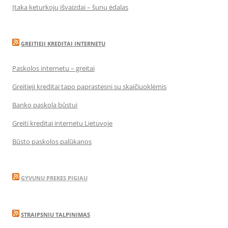
Įtaka keturkojų išvaizdai – šunų ėdalas
GREITIEJI KREDITAI INTERNETU
Paskolos internetu – greitai
Greitieji kreditai tapo paprastesni su skaičiuoklėmis
Banko paskola būstui
Greiti kreditai internetu Lietuvoje
Būsto paskolos palūkanos
GYVUNU PREKES PIGIAU
STRAIPSNIU TALPINIMAS