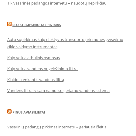
Tik vasarinės padangos internetu – naudotų nepirkčiau
SEO STRAIPSNIU TALPINIMAS
Auto supirkimas kaip efektyvus transporto priemonės gyvavimo
ciklo valdymo instrumentas
Kaip veikia atbulinis osmosas
Kaip veikia vandens nugeležinimo filtrai
Klaidos renkantis vandens filtrą
Vandens filtrai visam namui su geriamo vandens sistema
PIGUS AVIABILIETAI
Vasarinių padangų pirkimas internetu – geriausia išeitis