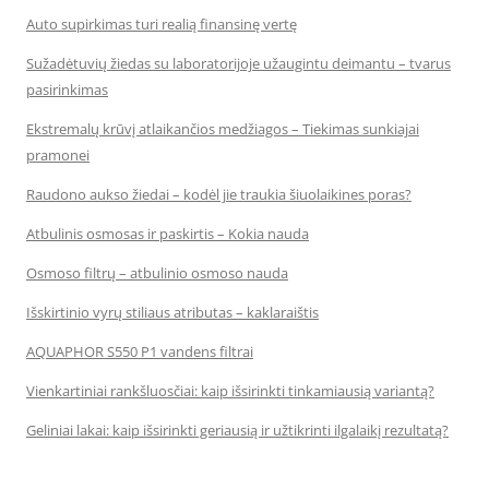
Auto supirkimas turi realią finansinę vertę
Sužadėtuvių žiedas su laboratorijoje užaugintu deimantu – tvarus
pasirinkimas
Ekstremalų krūvį atlaikančios medžiagos – Tiekimas sunkiajai
pramonei
Raudono aukso žiedai – kodėl jie traukia šiuolaikines poras?
Atbulinis osmosas ir paskirtis – Kokia nauda
Osmoso filtrų – atbulinio osmoso nauda
Išskirtinio vyrų stiliaus atributas – kaklaraištis
AQUAPHOR S550 P1 vandens filtrai
Vienkartiniai rankšluosčiai: kaip išsirinkti tinkamiausią variantą?
Geliniai lakai: kaip išsirinkti geriausią ir užtikrinti ilgalaikį rezultatą?