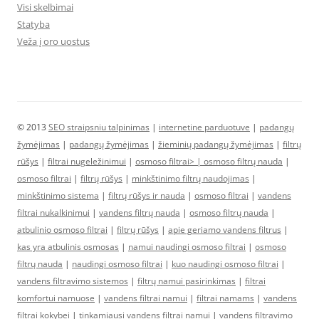
Visi skelbimai
Statyba
Veža į oro uostus
© 2013
SEO straipsniu talpinimas
|
internetine parduotuve
|
padangų
žymėjimas
|
padangų žymėjimas
|
žieminių padangų žymėjimas
|
filtrų
rūšys
|
filtrai nugeležinimui
|
osmoso filtrai> |
osmoso filtrų nauda
|
osmoso filtrai
|
filtrų rūšys
|
minkštinimo filtrų naudojimas
|
minkštinimo sistema
|
filtrų rūšys ir nauda
|
osmoso filtrai
|
vandens
filtrai nukalkinimui
|
vandens filtrų nauda
|
osmoso filtrų nauda
|
atbulinio osmoso filtrai
|
filtrų rūšys
|
apie geriamo vandens filtrus
|
kas yra atbulinis osmosas
|
namui naudingi osmoso filtrai
|
osmoso
filtrų nauda
|
naudingi osmoso filtrai
|
kuo naudingi osmoso filtrai
|
vandens filtravimo sistemos
|
filtrų namui pasirinkimas
|
filtrai
komfortui namuose
|
vandens filtrai namui
|
filtrai namams
|
vandens
filtrai kokybei
|
tinkamiausi vandens filtrai namui
|
vandens filtravimo