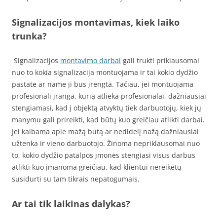
Signalizacijos montavimas, kiek laiko
trunka?
Signalizacijos
montavimo darbai
gali trukti priklausomai
nuo to kokia signalizacija montuojama ir tai kokio dydžio
pastate ar name ji bus įrengta. Tačiau, jei montuojama
profesionali įranga, kurią atlieka profesionalai, dažniausiai
stengiamasi, kad į objektą atvyktų tiek darbuotojų, kiek jų
manymu gali prireikti, kad būtų kuo greičiau atlikti darbai.
Jei kalbama apie mažą butą ar nedidelį nažą dažniausiai
užtenka ir vieno darbuotojo. Žinoma nepriklausomai nuo
to, kokio dydžio patalpos įmonės stengiasi visus darbus
atlikti kuo įmanoma greičiau, kad klientui nereikėtų
susidurti su tam tikrais nepatogumais.
Ar tai tik laikinas dalykas?