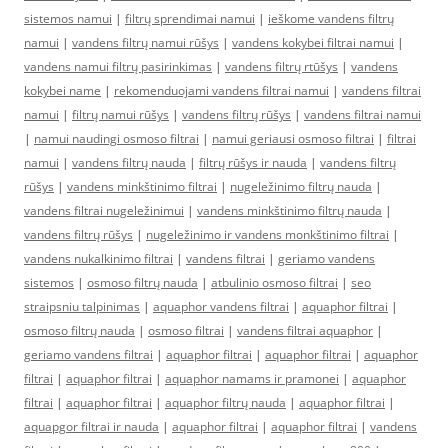
sistemos namui
|
filtrų sprendimai namui
|
ieškome vandens filtrų
namui
|
vandens filtrų namui rūšys
|
vandens kokybei filtrai namui
|
vandens namui filtrų pasirinkimas
|
vandens filtrų rtūšys
|
vandens
kokybei name
|
rekomenduojami vandens filtrai namui
|
vandens filtrai
namui
|
filtrų namui rūšys
|
vandens filtrų rūšys
|
vandens filtrai namui
|
namui naudingi osmoso filtrai
|
namui geriausi osmoso filtrai
|
filtrai
namui
|
vandens filtrų nauda
|
filtrų rūšys ir nauda
|
vandens filtrų
rūšys
|
vandens minkštinimo filtrai
|
nugeležinimo filtrų nauda
|
vandens filtrai nugeležinimui
|
vandens minkštinimo filtrų nauda
|
vandens filtrų rūšys
|
nugeležinimo ir vandens monkštinimo filtrai
|
vandens nukalkinimo filtrai
|
vandens filtrai
|
geriamo vandens
sistemos
|
osmoso filtrų nauda
|
atbulinio osmoso filtrai
|
seo
straipsniu talpinimas
|
aquaphor vandens filtrai
|
aquaphor filtrai
|
osmoso filtrų nauda
|
osmoso filtrai
|
vandens filtrai aquaphor
|
geriamo vandens filtrai
|
aquaphor filtrai
|
aquaphor filtrai
|
aquaphor
filtrai
|
aquaphor filtrai
|
aquaphor namams ir pramonei
|
aquaphor
filtrai
|
aquaphor filtrai
|
aquaphor filtrų nauda
|
aquaphor filtrai
|
aquapgor filtrai ir nauda
|
aquaphor filtrai
|
aquaphor filtrai
|
vandens