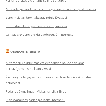
Perkant prekes gyvūnams galima sutaupyti
Ar naudinga naudotis akcijomis gyvūnų prekėmis – pastebėjimai
Šunų maistas daro įtaką augintinio išvaizdai
Produktai iš kurių gaminamas šunų maistas
Geriausia gyvūnų prekių parduotuvė – internetu
PADANGOS INTERNETU
Automobilių supirkimas yra ekonominė nauda fiziniams
pardavėjams ir smulkiam verslui
Žieminių padangų žymėjimo reikšmės, Nauda ir Atsakomybė
naudojant
Padangų žymėjimas – Viskas ką reikia žinoti
Pigias vasarines padangas rasite internetu