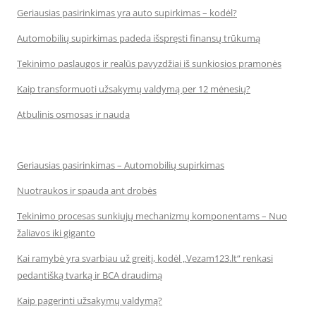
Geriausias pasirinkimas yra auto supirkimas – kodėl?
Automobilių supirkimas padeda išspręsti finansų trūkumą
Tekinimo paslaugos ir realūs pavyzdžiai iš sunkiosios pramonės
Kaip transformuoti užsakymų valdymą per 12 mėnesių?
Atbulinis osmosas ir nauda
Geriausias pasirinkimas – Automobilių supirkimas
Nuotraukos ir spauda ant drobės
Tekinimo procesas sunkiųjų mechanizmų komponentams – Nuo
žaliavos iki giganto
Kai ramybė yra svarbiau už greitį, kodėl „Vezam123.lt“ renkasi
pedantišką tvarką ir BCA draudimą
Kaip pagerinti užsakymų valdymą?