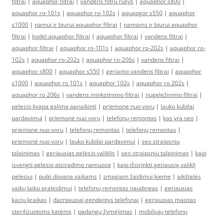
filtrai
|
aquaphor filtrai
|
vandens filtru rusys
|
aquaphor s800
|
aquaphor ro-101s
|
aquaphor ro-102s
|
aquapgor s550
|
aquaphor
s1000
|
namui ir biurui aquaphor filtrai
|
namams ir biurui aquaphor
filtrai
|
kodel aquaphor filtrai
|
aquaphor filtrai
|
vandens filtrai
|
aquaphor filtrai
|
aquaphor ro-101s
|
aquaphor ro-202s
|
aquaphor ro-
102s
|
aquaphor ro-202s
|
aquaphor ro-206s
|
vandens filtrai
|
aquaphor s800
|
aquaphor s550
|
geriamo vandens filtrai
|
aquaphor
s1000
|
aquaphor ro 101s
|
aquaphor 102s
|
aquaphor ro 202s
|
aquaphor ro 206s
|
vandens minkstinimo filtrai
|
nugeležinimo filtrai
|
pelesio kvapa galima panaikinti
|
priemone nuo voru
|
lauko kubilai
pardavimui
|
priemonė nuo vorų
|
telefonų remontas
|
kas yra seo
|
priemone nuo voru
|
telefonų remontas
|
telefonų remontas
|
priemonė nuo vorų
|
lauko kubilai pardavimui
|
seo straipsniu
talpinimas
|
geriausias pelėsio valiklis
|
seo straipsniu talpinimas
|
kaip
isvengti pelesio atsiradimo namuose
|
kaip išsirinkti geriausią valiklį
pelėsiui
|
puiki dovana vaikams
|
smagiam žaidimui kieme
|
aikštelės
vaikų laiko praleidimui
|
telefonų remontas naudingas
|
geriausias
kaciu kraikas
|
dazniausiai gendantys telefonai
|
geriausias maistas
sterilizuotoms katėms
|
padangų žymėjimas
|
mobiliųjų telefonų