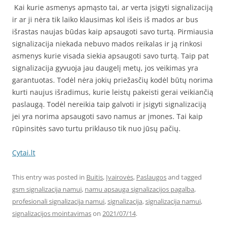
Kai kurie asmenys apmąsto tai, ar verta įsigyti signalizaciją
ir ar ji nėra tik laiko klausimas kol išeis iš mados ar bus
išrastas naujas būdas kaip apsaugoti savo turtą. Pirmiausia
signalizacija niekada nebuvo mados reikalas ir ją rinkosi
asmenys kurie visada siekia apsaugoti savo turtą. Taip pat
signalizacija gyvuoja jau daugelį metų, jos veikimas yra
garantuotas. Todėl nėra jokių priežasčių kodėl būtų norima
kurti naujus išradimus, kurie leistų pakeisti gerai veikiančią
paslaugą. Todėl nereikia taip galvoti ir įsigyti signalizaciją
jei yra norima apsaugoti savo namus ar įmones. Tai kaip
rūpinsitės savo turtu priklauso tik nuo jūsų pačių.
Cytai.lt
This entry was posted in
Buitis
,
Įvairovės
,
Paslaugos
and tagged
gsm signalizacija namui
,
namu apsauga signalizacijos pagalba
,
profesionali signalizacija namui
,
signalizacija
,
signalizacija namui
,
signalizacijos mointavimas
on
2021/07/14
.