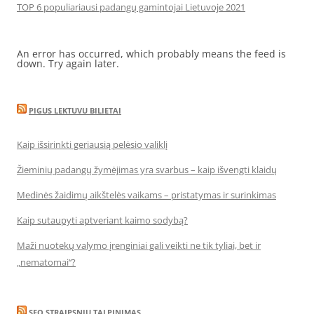
TOP 6 populiariausi padangų gamintojai Lietuvoje 2021
An error has occurred, which probably means the feed is
down. Try again later.
PIGUS LEKTUVU BILIETAI
Kaip išsirinkti geriausią pelėsio valiklį
Žieminių padangų žymėjimas yra svarbus – kaip išvengti klaidų
Medinės žaidimų aikštelės vaikams – pristatymas ir surinkimas
Kaip sutaupyti aptveriant kaimo sodybą?
Maži nuotekų valymo įrenginiai gali veikti ne tik tyliai, bet ir
„nematomai‘‘?
SEO STRAIPSNIU TALPINIMAS