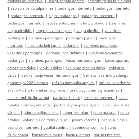
maistas ar konservai
|
isvalyti tepalo demes
|
seo straipsniu talpinimas
|
seo straipsniu talpinimas
|
padangos internetu
|
padangos internetu
|
padangos internetu
|
pigios padangos
|
padangos internetu
|
padangos internetu
|
neuzsalantis zieminis langu ploviklis
|
zieminis
langu ploviklis
|
langu plovimo skystis
|
langu ploviklis
|
vasarines
padangos
|
ziemines padangos
|
padangos pigiau
|
padangos
internetu
|
nuo kada keiciamos padangos
|
ziemines padangos
|
vasarines padangos
|
padangu pasirinkimas
|
nuo kada keiciamos
padangos
|
ziemines padangos
|
vasarines padangos
|
kavos aparatu
atsargines dalys
|
viryklių dalys
|
skalbimo masinu dalys
|
saldytuvu
dalys
|
Kiek kainuoja vasarines padangos
|
Geriausi asariniu padangu
gamintojai 2021 metais
|
tofu su bambuko anglimi
|
tofu zalios arbatos
ekstraktu
|
tofu kraikas originalus
|
prekiu gyvunams grazinimas
|
elektromobiliu ikrovimui
|
paskolos bustui
|
kreditas internetu
|
kaciu
mityba
|
išmokykite katę
|
perkraustymo paslaugos vilniuje
|
meistras
vilniuje
|
odontologijos klinika
|
super premium
|
sunu maistas
|
sunu
edalas
|
valandinis darzelis vilniuje
|
josera katems
|
josera sunims
|
paskolos internetu
|
guoliai sunims
|
dubeneliai sunims
|
sunu
dziovintuvai
|
konservai sunims
|
kaciu tualetas
|
sausas maistas