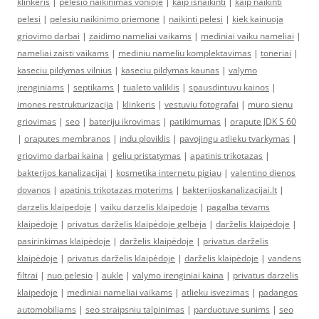
klinkeris
|
pelesio naikinimas vonioje
|
kaip isnaikinti
|
kaip naikinti
pelesi
|
pelesiu naikinimo priemone
|
naikinti pelesi
|
kiek kainuoja
griovimo darbai
|
zaidimo nameliai vaikams
|
mediniai vaiku nameliai
|
nameliai zaisti vaikams
|
mediniu nameliu komplektavimas
|
toneriai
|
kaseciu pildymas vilnius
|
kaseciu pildymas kaunas
|
valymo
įrenginiams
|
septikams
|
tualeto valiklis
|
spausdintuvu kainos
|
imones restrukturizacija
|
klinkeris
|
vestuviu fotografai
|
muro sienu
griovimas
|
seo
|
bateriju ikrovimas
|
patikimumas
|
orapute JDK S 60
|
oraputes membranos
|
indu ploviklis
|
pavojingu atlieku tvarkymas
|
griovimo darbai kaina
|
geliu pristatymas
|
apatinis trikotazas
|
bakterijos kanalizacijai
|
kosmetika internetu pigiau
|
valentino dienos
dovanos
|
apatinis trikotazas moterims
|
bakterijoskanalizacijai.lt
|
darzelis klaipedoje
|
vaiku darzelis klaipedoje
|
pagalba tėvams
klaipėdoje
|
privatus darželis klaipėdoje gelbėja
|
darželis klaipėdoje
|
pasirinkimas klaipėdoje
|
darželis klaipėdoje
|
privatus darželis
klaipėdoje
|
privatus darželis klaipėdoje
|
darželis klaipėdoje
|
vandens
filtrai
|
nuo pelesio
|
aukle
|
valymo irenginiai kaina
|
privatus darzelis
klaipedoje
|
mediniai nameliai vaikams
|
atlieku isvezimas
|
padangos
automobiliams
|
seo straipsniu talpinimas
|
parduotuve sunims
|
seo