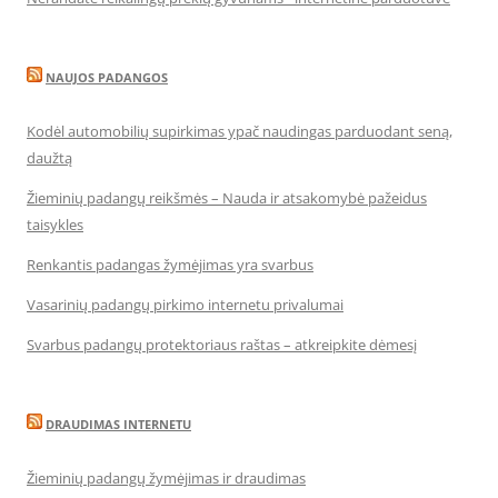
NAUJOS PADANGOS
Kodėl automobilių supirkimas ypač naudingas parduodant seną,
daužtą
Žieminių padangų reikšmės – Nauda ir atsakomybė pažeidus
taisykles
Renkantis padangas žymėjimas yra svarbus
Vasarinių padangų pirkimo internetu privalumai
Svarbus padangų protektoriaus raštas – atkreipkite dėmesį
DRAUDIMAS INTERNETU
Žieminių padangų žymėjimas ir draudimas