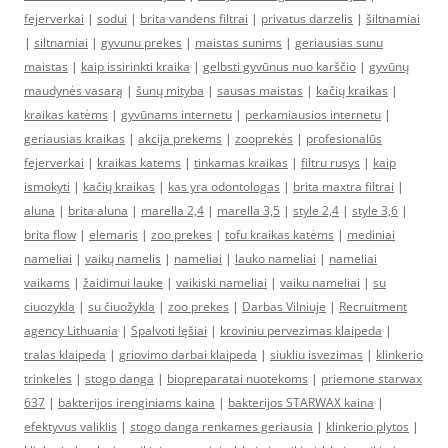
fejerverkai
|
sodui
|
brita vandens filtrai
|
privatus darzelis
|
šiltnamiai
|
siltnamiai
|
gyvunu prekes
|
maistas sunims
|
geriausias sunu
maistas
|
kaip issirinkti kraika
|
gelbsti gyvūnus nuo karščio
|
gyvūnų
maudynės vasarą
|
šunų mityba
|
sausas maistas
|
kačių kraikas
|
kraikas katėms
|
gyvūnams internetu
|
perkamiausios internetu
|
geriausias kraikas
|
akcija prekems
|
zooprekės
|
profesionalūs
fejerverkai
|
kraikas katems
|
tinkamas kraikas
|
filtru rusys
|
kaip
ismokyti
|
kačių kraikas
|
kas yra odontologas
|
brita maxtra filtrai
|
aluna
|
brita aluna
|
marella 2,4
|
marella 3,5
|
style 2,4
|
style 3,6
|
brita flow
|
elemaris
|
zoo prekes
|
tofu kraikas katėms
|
mediniai
nameliai
|
vaikų namelis
|
nameliai
|
lauko nameliai
|
nameliai
vaikams
|
žaidimui lauke
|
vaikiski nameliai
|
vaiku nameliai
|
su
ciuozykla
|
su čiuožykla
|
zoo prekes
|
Darbas Vilniuje
|
Recruitment
agency Lithuania
|
Spalvoti lęšiai
|
kroviniu pervezimas klaipeda
|
tralas klaipeda
|
griovimo darbai klaipeda
|
siukliu isvezimas
|
klinkerio
trinkeles
|
stogo danga
|
biopreparatai nuotekoms
|
priemone starwax
637
|
bakterijos irenginiams kaina
|
bakterijos STARWAX kaina
|
efektyvus valiklis
|
stogo danga renkames geriausia
|
klinkerio plytos
|