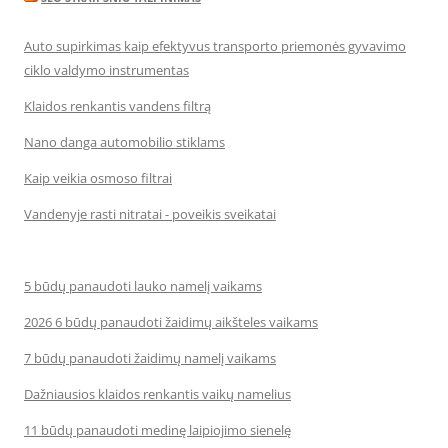
Auto supirkimas kaip efektyvus transporto priemonės gyvavimo
ciklo valdymo instrumentas
Klaidos renkantis vandens filtrą
Nano danga automobilio stiklams
Kaip veikia osmoso filtrai
Vandenyje rasti nitratai - poveikis sveikatai
5 būdų panaudoti lauko namelį vaikams
2026 6 būdų panaudoti žaidimų aikšteles vaikams
7 būdų panaudoti žaidimų namelį vaikams
Dažniausios klaidos renkantis vaikų namelius
11 būdų panaudoti medinę laipiojimo sienelę