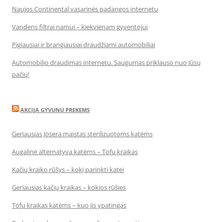
Naujos Continental vasarinės padangos internetu
Vandens filtrai namui – kiekvienam gyventojui
Pigiausiai ir brangiausiai draudžiami automobiliai
Automobilio draudimas internetu. Saugumas priklauso nuo Jūsų
pačių!
AKCIJA GYVUNU PREKEMS
Geriausias Josera maistas sterilizuotoms katėms
Augalinė alternatyva katėms – Tofu kraikas
Kačių kraiko rūšys – kokį parinkti katei
Geriausias kačių kraikas – kokios rūšies
Tofu kraikas katėms – kuo jis ypatingas