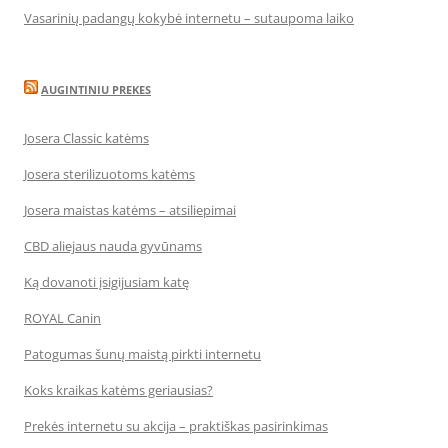
Vasarinių padangų kokybė internetu – sutaupoma laiko
AUGINTINIU PREKES
Josera Classic katėms
Josera sterilizuotoms katėms
Josera maistas katėms – atsiliepimai
CBD aliejaus nauda gyvūnams
Ką dovanoti įsigijusiam katę
ROYAL Canin
Patogumas šunų maistą pirkti internetu
Koks kraikas katėms geriausias?
Prekės internetu su akcija – praktiškas pasirinkimas