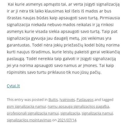
Kai kurie asmenys apmąsto tai, ar verta įsigyti signalizaciją
ir ar ji nėra tik laiko klausimas kol išeis iš mados ar bus
išrastas naujas būdas kaip apsaugoti savo turtą. Pirmiausia
signalizacija niekada nebuvo mados reikalas ir ją rinkosi
asmenys kurie visada siekia apsaugoti savo turtą. Taip pat
signalizacija gyvuoja jau daugelį metų, jos veikimas yra
garantuotas. Todėl nėra jokių priežasčių kodėl būtų norima
kurti naujus išradimus, kurie leistų pakeisti gerai veikiančią
paslaugą. Todėl nereikia taip galvoti ir įsigyti signalizaciją
jei yra norima apsaugoti savo namus ar įmones. Tai kaip
rūpinsitės savo turtu priklauso tik nuo jūsų pačių.
Cytai.lt
This entry was posted in
Buitis
,
Įvairovės
,
Paslaugos
and tagged
gsm signalizacija namui
,
namu apsauga signalizacijos pagalba
,
profesionali signalizacija namui
,
signalizacija
,
signalizacija namui
,
signalizacijos mointavimas
on
2021/07/14
.