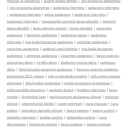
maistas ar konservai
|
isvalyti tepalo demes
|
seo straipsniu talpinimas
|
seo straipsniu talpinimas
|
padangos internetu
|
padangos internetu
|
padangos internetu
|
pigios padangos
|
padangos internetu
|
padangos internetu
|
neuzsalantis zieminis langu ploviklis
|
zieminis
langu ploviklis
|
langu plovimo skystis
|
langu ploviklis
|
vasarines
padangos
|
ziemines padangos
|
padangos pigiau
|
padangos
internetu
|
nuo kada keiciamos padangos
|
ziemines padangos
|
vasarines padangos
|
padangu pasirinkimas
|
nuo kada keiciamos
padangos
|
ziemines padangos
|
vasarines padangos
|
kavos aparatu
atsargines dalys
|
viryklių dalys
|
skalbimo masinu dalys
|
saldytuvu
dalys
|
Kiek kainuoja vasarines padangos
|
Geriausi asariniu padangu
gamintojai 2021 metais
|
tofu su bambuko anglimi
|
tofu zalios arbatos
ekstraktu
|
tofu kraikas originalus
|
prekiu gyvunams grazinimas
|
elektromobiliu ikrovimui
|
paskolos bustui
|
kreditas internetu
|
kaciu
mityba
|
išmokykite katę
|
perkraustymo paslaugos vilniuje
|
meistras
vilniuje
|
odontologijos klinika
|
super premium
|
sunu maistas
|
sunu
edalas
|
valandinis darzelis vilniuje
|
josera katems
|
josera sunims
|
paskolos internetu
|
guoliai sunims
|
dubeneliai sunims
|
sunu
dziovintuvai
|
konservai sunims
|
kaciu tualetas
|
sausas maistas