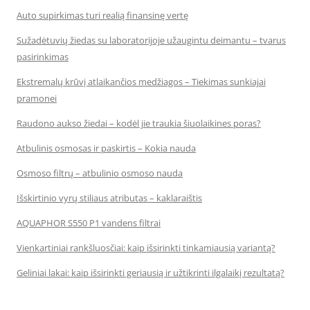
Auto supirkimas turi realią finansinę vertę
Sužadėtuvių žiedas su laboratorijoje užaugintu deimantu – tvarus
pasirinkimas
Ekstremalų krūvį atlaikančios medžiagos – Tiekimas sunkiajai
pramonei
Raudono aukso žiedai – kodėl jie traukia šiuolaikines poras?
Atbulinis osmosas ir paskirtis – Kokia nauda
Osmoso filtrų – atbulinio osmoso nauda
Išskirtinio vyrų stiliaus atributas – kaklaraištis
AQUAPHOR S550 P1 vandens filtrai
Vienkartiniai rankšluosčiai: kaip išsirinkti tinkamiausią variantą?
Geliniai lakai: kaip išsirinkti geriausią ir užtikrinti ilgalaikį rezultatą?