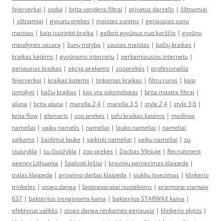
fejerverkai
|
sodui
|
brita vandens filtrai
|
privatus darzelis
|
šiltnamiai
|
siltnamiai
|
gyvunu prekes
|
maistas sunims
|
geriausias sunu
maistas
|
kaip issirinkti kraika
|
gelbsti gyvūnus nuo karščio
|
gyvūnų
maudynės vasarą
|
šunų mityba
|
sausas maistas
|
kačių kraikas
|
kraikas katėms
|
gyvūnams internetu
|
perkamiausios internetu
|
geriausias kraikas
|
akcija prekems
|
zooprekės
|
profesionalūs
fejerverkai
|
kraikas katems
|
tinkamas kraikas
|
filtru rusys
|
kaip
ismokyti
|
kačių kraikas
|
kas yra odontologas
|
brita maxtra filtrai
|
aluna
|
brita aluna
|
marella 2,4
|
marella 3,5
|
style 2,4
|
style 3,6
|
brita flow
|
elemaris
|
zoo prekes
|
tofu kraikas katėms
|
mediniai
nameliai
|
vaikų namelis
|
nameliai
|
lauko nameliai
|
nameliai
vaikams
|
žaidimui lauke
|
vaikiski nameliai
|
vaiku nameliai
|
su
ciuozykla
|
su čiuožykla
|
zoo prekes
|
Darbas Vilniuje
|
Recruitment
agency Lithuania
|
Spalvoti lęšiai
|
kroviniu pervezimas klaipeda
|
tralas klaipeda
|
griovimo darbai klaipeda
|
siukliu isvezimas
|
klinkerio
trinkeles
|
stogo danga
|
biopreparatai nuotekoms
|
priemone starwax
637
|
bakterijos irenginiams kaina
|
bakterijos STARWAX kaina
|
efektyvus valiklis
|
stogo danga renkames geriausia
|
klinkerio plytos
|