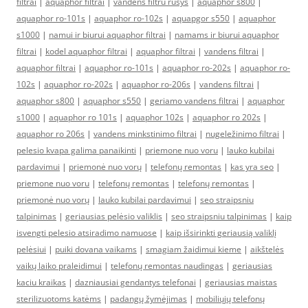
filtrai
|
aquaphor filtrai
|
vandens filtru rusys
|
aquaphor s800
|
aquaphor ro-101s
|
aquaphor ro-102s
|
aquapgor s550
|
aquaphor
s1000
|
namui ir biurui aquaphor filtrai
|
namams ir biurui aquaphor
filtrai
|
kodel aquaphor filtrai
|
aquaphor filtrai
|
vandens filtrai
|
aquaphor filtrai
|
aquaphor ro-101s
|
aquaphor ro-202s
|
aquaphor ro-
102s
|
aquaphor ro-202s
|
aquaphor ro-206s
|
vandens filtrai
|
aquaphor s800
|
aquaphor s550
|
geriamo vandens filtrai
|
aquaphor
s1000
|
aquaphor ro 101s
|
aquaphor 102s
|
aquaphor ro 202s
|
aquaphor ro 206s
|
vandens minkstinimo filtrai
|
nugeležinimo filtrai
|
pelesio kvapa galima panaikinti
|
priemone nuo voru
|
lauko kubilai
pardavimui
|
priemonė nuo vorų
|
telefonų remontas
|
kas yra seo
|
priemone nuo voru
|
telefonų remontas
|
telefonų remontas
|
priemonė nuo vorų
|
lauko kubilai pardavimui
|
seo straipsniu
talpinimas
|
geriausias pelėsio valiklis
|
seo straipsniu talpinimas
|
kaip
isvengti pelesio atsiradimo namuose
|
kaip išsirinkti geriausią valiklį
pelėsiui
|
puiki dovana vaikams
|
smagiam žaidimui kieme
|
aikštelės
vaikų laiko praleidimui
|
telefonų remontas naudingas
|
geriausias
kaciu kraikas
|
dazniausiai gendantys telefonai
|
geriausias maistas
sterilizuotoms katėms
|
padangų žymėjimas
|
mobiliųjų telefonų