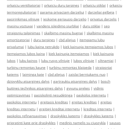
orkaiciu ventiliatoriai
|
orkaiciu duru tarpines
|
orkaiciu stiklai
|
orkaiciu
termoreguliatoriai
|
parama privaciam darzeliui
|
darzeliai gelbeja
|
pasirinkimas vilniuje
|
ieskome geriausio darzelio
|
privatus darzelis
|
masinu voztuvai
|
vandens isleidimo siurbliai
|
duru stiklai
|
seo
straipsniu talpinimas
|
skalbimo masinu bugnai
|
skalbimo masinu
amortizatoriai
|
duru tarpines
|
cbd aliejus
|
itempiamu lubu
privalumai
|
lubu kaina netrukdo
|
kiek kainuoja itempiamos lubos
|
itempiamos lubos kaina
|
kiek kainuoja itempiamos
|
kiek kainuoja
lubos
|
lubu kainos
|
lubu rusys vilniuje
|
lubos vilniuje
|
siltnamiai
|
turbinu remontas kaune
|
turbinu remontas klaipeda
|
straipsniai
katems
|
laiminga kate
|
cbd aliejus
|
zaislai berniukams nuo
|
dziovykliu atsargines dalys
|
gartraukiu atsargines dalys
|
bosch
buitines technikos atsargines dalys
|
gyvunu prekes
|
vidinis
optimizavimas
|
pasiskolinti nesudėtinga
|
paskolos internetu
|
paskolos internetu
|
greitasis kreditas
|
greitas kreditas
|
greitas
kreditas internetu
|
greitieji kreditai internetu
|
kreditas internetu
|
paskolos refinansavimas
|
draskykles katems
|
draskykles katems
|
pripratinti kate prie draskykles
|
medinis namelis su ciuozykla
|
sausas