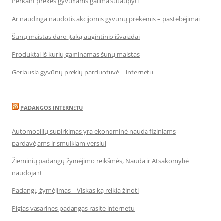
Perkant prekes gyvūnams galima sutaupyti
Ar naudinga naudotis akcijomis gyvūnų prekėmis – pastebėjimai
Šunų maistas daro įtaką augintinio išvaizdai
Produktai iš kurių gaminamas šunų maistas
Geriausia gyvūnų prekių parduotuvė – internetu
PADANGOS INTERNETU
Automobilių supirkimas yra ekonominė nauda fiziniams
pardavėjams ir smulkiam verslui
Žieminių padangų žymėjimo reikšmės, Nauda ir Atsakomybė
naudojant
Padangų žymėjimas – Viskas ką reikia žinoti
Pigias vasarines padangas rasite internetu