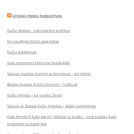
GYVUNU PREKIU PARDUOTUVE
Kačių skiepai – vakcinacijos grafikas
Ką naudinga žinoti apie kates
Kačių auklėjimas
Kaip pripratinti katę prie draskyklės
Sausas maistas šunims ar konservai – ką rinktis
Blogas kvapas iš šuns burnos – Halitozė
Kačių mityba – ką svarbu žinoti
Sausas ar šlapias kačių maistas – ėdalo parinkimas
Kaip išmokyti katę daryti į dėžutę su kraiku – prie tualeto katę
pratinkite su kantrybe