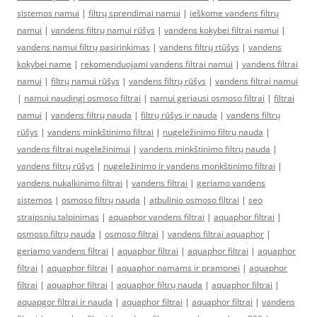
sistemos namui
|
filtrų sprendimai namui
|
ieškome vandens filtrų
namui
|
vandens filtrų namui rūšys
|
vandens kokybei filtrai namui
|
vandens namui filtrų pasirinkimas
|
vandens filtrų rtūšys
|
vandens
kokybei name
|
rekomenduojami vandens filtrai namui
|
vandens filtrai
namui
|
filtrų namui rūšys
|
vandens filtrų rūšys
|
vandens filtrai namui
|
namui naudingi osmoso filtrai
|
namui geriausi osmoso filtrai
|
filtrai
namui
|
vandens filtrų nauda
|
filtrų rūšys ir nauda
|
vandens filtrų
rūšys
|
vandens minkštinimo filtrai
|
nugeležinimo filtrų nauda
|
vandens filtrai nugeležinimui
|
vandens minkštinimo filtrų nauda
|
vandens filtrų rūšys
|
nugeležinimo ir vandens monkštinimo filtrai
|
vandens nukalkinimo filtrai
|
vandens filtrai
|
geriamo vandens
sistemos
|
osmoso filtrų nauda
|
atbulinio osmoso filtrai
|
seo
straipsniu talpinimas
|
aquaphor vandens filtrai
|
aquaphor filtrai
|
osmoso filtrų nauda
|
osmoso filtrai
|
vandens filtrai aquaphor
|
geriamo vandens filtrai
|
aquaphor filtrai
|
aquaphor filtrai
|
aquaphor
filtrai
|
aquaphor filtrai
|
aquaphor namams ir pramonei
|
aquaphor
filtrai
|
aquaphor filtrai
|
aquaphor filtrų nauda
|
aquaphor filtrai
|
aquapgor filtrai ir nauda
|
aquaphor filtrai
|
aquaphor filtrai
|
vandens