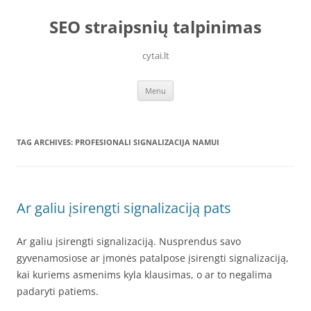
Skip
to
SEO straipsnių talpinimas
content
cytai.lt
Menu
TAG ARCHIVES:
PROFESIONALI SIGNALIZACIJA NAMUI
Ar galiu įsirengti signalizaciją pats
Ar galiu įsirengti signalizaciją. Nusprendus savo
gyvenamosiose ar įmonės patalpose įsirengti signalizaciją,
kai kuriems asmenims kyla klausimas, o ar to negalima
padaryti patiems.