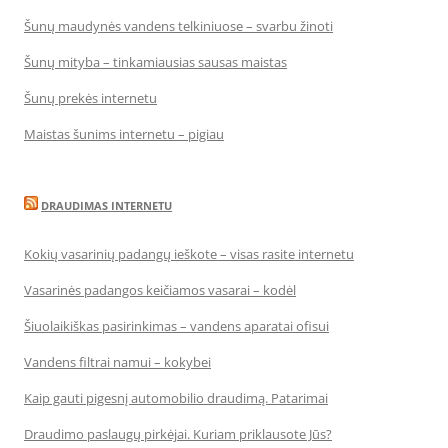
Šunų maudynės vandens telkiniuose – svarbu žinoti
Šunų mityba – tinkamiausias sausas maistas
Šunų prekės internetu
Maistas šunims internetu – pigiau
DRAUDIMAS INTERNETU
Kokių vasarinių padangų ieškote – visas rasite internetu
Vasarinės padangos keičiamos vasarai – kodėl
Šiuolaikiškas pasirinkimas – vandens aparatai ofisui
Vandens filtrai namui – kokybei
Kaip gauti pigesnį automobilio draudimą. Patarimai
Draudimo paslaugų pirkėjai. Kuriam priklausote Jūs?