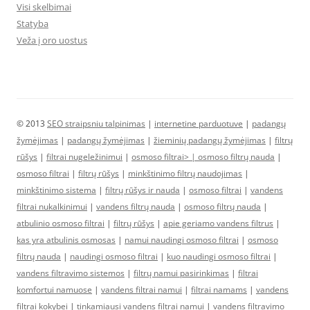
Visi skelbimai
Statyba
Veža į oro uostus
© 2013
SEO straipsniu talpinimas
|
internetine parduotuve
|
padangų
žymėjimas
|
padangų žymėjimas
|
žieminių padangų žymėjimas
|
filtrų
rūšys
|
filtrai nugeležinimui
|
osmoso filtrai> |
osmoso filtrų nauda
|
osmoso filtrai
|
filtrų rūšys
|
minkštinimo filtrų naudojimas
|
minkštinimo sistema
|
filtrų rūšys ir nauda
|
osmoso filtrai
|
vandens
filtrai nukalkinimui
|
vandens filtrų nauda
|
osmoso filtrų nauda
|
atbulinio osmoso filtrai
|
filtrų rūšys
|
apie geriamo vandens filtrus
|
kas yra atbulinis osmosas
|
namui naudingi osmoso filtrai
|
osmoso
filtrų nauda
|
naudingi osmoso filtrai
|
kuo naudingi osmoso filtrai
|
vandens filtravimo sistemos
|
filtrų namui pasirinkimas
|
filtrai
komfortui namuose
|
vandens filtrai namui
|
filtrai namams
|
vandens
filtrai kokybei
|
tinkamiausi vandens filtrai namui
|
vandens filtravimo