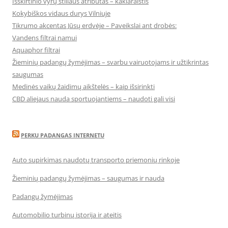
Išskirtinio vyrų stiliaus atributas – kaklaraištis
Kokybiškos vidaus durys Vilniuje
Tikrumo akcentas Jūsų erdvėje – Paveikslai ant drobės:
Vandens filtrai namui
Aquaphor filtrai
Žieminių padangų žymėjimas – svarbu vairuotojams ir užtikrintas
saugumas
Medinės vaikų žaidimų aikštelės – kaip išsirinkti
CBD aliejaus nauda sportuojantiems – naudoti gali visi
PERKU PADANGAS INTERNETU
Auto supirkimas naudotų transporto priemonių rinkoje
Žieminių padangų žymėjimas – saugumas ir nauda
Padangų žymėjimas
Automobilio turbinų istorija ir ateitis