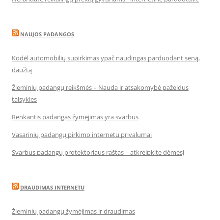
NAUJOS PADANGOS
Kodėl automobilių supirkimas ypač naudingas parduodant seną,
daužtą
Žieminių padangų reikšmės – Nauda ir atsakomybė pažeidus
taisykles
Renkantis padangas žymėjimas yra svarbus
Vasarinių padangų pirkimo internetu privalumai
Svarbus padangų protektoriaus raštas – atkreipkite dėmesį
DRAUDIMAS INTERNETU
Žieminių padangų žymėjimas ir draudimas