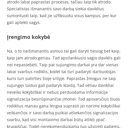
atrodo labai paprastas procesas, tačiau taip tik atrodo.
Specialistas išmanantis savo darbą siekia daviklius
sumontuoti taip, kad jie užfiksuotu visus kampus, per kur
gali aptekti vagys.
Įrengimo kokybė
Na, o to neišmanantis asmuo tai gali daryti tiesiog bet kaip,
kaip jam atrodo geriau. Tad apsilankiusio vagio daviklis gali
nei nepastebėti. Taip pat sujungimo darbai yra dar vienas
labai svarbus rodiklis, kodėl tai turi padaryti darbuotojas
kuris turi patirties šioje srityje. Paprastas žmogus ne taip
sujungęs laidus gali padaryti klaidą. Tad vėliau davikliai
neveiks kokybiškai ir nebus perduodama informacija
signalizacija besirūpinančiai įmonei. Tad apsvarsčius šiuos
rodiklius manau gana lengva suprasti jei norime kokybiškai
veikiančios ir savo darbą puikiai atliekančios signalizacijos
svarbu, kad visi montavimo darbai būtų atlikti ypač
kruopščiai. Todėl nerekomenduojama tuo užsiimti patiems.