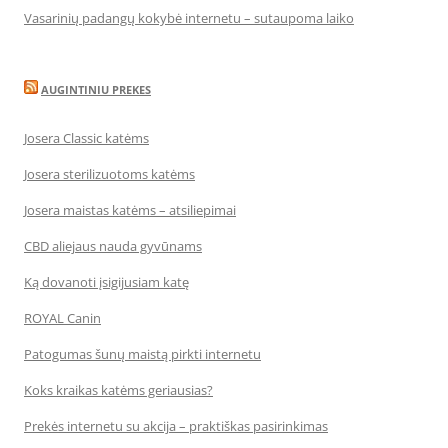
Vasarinių padangų kokybė internetu – sutaupoma laiko
AUGINTINIU PREKES
Josera Classic katėms
Josera sterilizuotoms katėms
Josera maistas katėms – atsiliepimai
CBD aliejaus nauda gyvūnams
Ką dovanoti įsigijusiam katę
ROYAL Canin
Patogumas šunų maistą pirkti internetu
Koks kraikas katėms geriausias?
Prekės internetu su akcija – praktiškas pasirinkimas