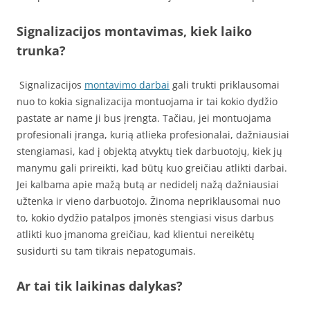
Signalizacijos montavimas, kiek laiko
trunka?
Signalizacijos
montavimo darbai
gali trukti priklausomai
nuo to kokia signalizacija montuojama ir tai kokio dydžio
pastate ar name ji bus įrengta. Tačiau, jei montuojama
profesionali įranga, kurią atlieka profesionalai, dažniausiai
stengiamasi, kad į objektą atvyktų tiek darbuotojų, kiek jų
manymu gali prireikti, kad būtų kuo greičiau atlikti darbai.
Jei kalbama apie mažą butą ar nedidelį nažą dažniausiai
užtenka ir vieno darbuotojo. Žinoma nepriklausomai nuo
to, kokio dydžio patalpos įmonės stengiasi visus darbus
atlikti kuo įmanoma greičiau, kad klientui nereikėtų
susidurti su tam tikrais nepatogumais.
Ar tai tik laikinas dalykas?