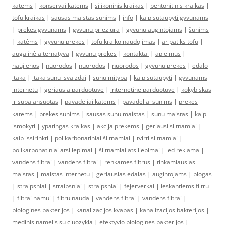
katems
|
konservai katems
|
silikoninis kraikas
|
bentonitinis kraikas
|
tofu kraikas
|
sausas maistas sunims
|
info
|
kaip sutaupyti gyvunams
|
prekes gyvunams
|
gyvunu prieziura
|
gyvunu augintojams
|
šunims
|
katėms
|
gyvunu prekes
|
tofu kraiko naudojimas
|
ar patiks tofu
|
augalinė alternatyva
|
gyvunu prekes
|
kontaktai
|
apie mus
|
naujienos
|
nuorodos
|
nuorodos
|
nuorodos
|
gyvunu prekes
|
edalo
itaka
|
itaka sunu isvaizdai
|
sunu mityba
|
kaip sutaupyti
|
gyvunams
internetu
|
geriausia parduotuve
|
internetine parduotuve
|
kokybiskas
ir subalansuotas
|
pavadeliai katems
|
pavadeliai sunims
|
prekes
katems
|
prekes sunims
|
sausas sunu maistas
|
sunu maistas
|
kaip
ismokyti
|
ypatingas kraikas
|
akcija prekems
|
geriausi siltnamiai
|
kaip issirinkti
|
polikarbonatiniai šiltnamiai
|
tvirti siltnamiai
|
polikarbonatiniai atsiliepimai
|
šiltnamiai atsiliepimai
|
led reklama
|
vandens filtrai
|
vandens filtrai
|
renkamės filtrus
|
tinkamiausias
maistas
|
maistas internetu
|
geriausias ėdalas
|
augintojams
|
blogas
|
straipsniai
|
straipsniai
|
straipsniai
|
fejerverkai
|
ieskantiems filtru
|
filtrai namui
|
filtru nauda
|
vandens filtrai
|
vandens filtrai
|
biologinės bakterijos
|
kanalizacijos kvapas
|
kanalizacijos bakterijos
|
medinis namelis su ciuozykla
|
efektyvio biologinės bakterijos
|