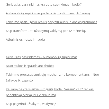
Geriausias pasirinkimas yra auto supirkimas – kodėl?
Automobilių supirkimas padeda išspręsti finansų trūkumą
Tekinimo paslaugos ir realūs pavyzdžiai iš sunkiosios pramonės
Kaip transformuoti užsakymų valdymą per 12 mėnesių?
Atbulinis osmosas ir nauda
Geriausias pasirinkimas – Automobilių supirkimas
Nuotraukos ir spauda ant drobės
Tekinimo procesas sunkiųjų mechanizmų komponentams – Nuo
žaliavos iki giganto
Kai ramybė yra svarbiau už greitį, kodėl „Vezam123.lt“ renkasi
pedantišką tvarką ir BCA draudimą
Kaip pagerinti užsakymų valdymą?