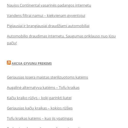
Naujos Continental vasarinės padangos internetu
Vandens filtrai namui – kiekvienam gyventojui
Pigiausiai ir brangiausiai draudžiami automobiliai
Automobilio draudimas internetu. Saugumas priklauso nuo Jūsų
pačių!
AKCIJA GYVUNU PREKEMS
Geriausias Josera maistas sterilizuotoms katėms
Augalinė alternatyva katėms – Tofu kraikas
Kačių kraiko rūšys – kokį parinkti katei
Geriausias kačių kraikas – kokios rūšies
Tofu kraikas katėms – kuo jis ypatingas