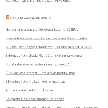
Kuo ypatingas Silikoninis kraikas – Privalumai
PREKES GYVUNAMS INTERNETU
Geriausias maistas sterilizuotoms katėms - JOSERA
Josera Classic katėms - Ulta premium klasės kačių maistas
Aukščiausios kokybės standartas Jūsų šuns mitybai - JOSERA
Skirtingos kačių draskyklių rūšys – skirtingi privalumai
Kodėl katės drasko baldus - kaip to išvengti?
Šunų maistas internetu - praktiškas pasirinkimas
Silikoninis kačių kraikas - kuo jis ypatingas
Ar mano katei patiks Tofu kraikas
Kokybiškas ir subalansuotas šunų ėdalas
Nerandate reikalingų prekių gyvūnams - internetinė parduotuvė