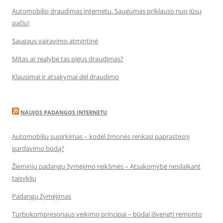
Automobilio draudimas internetu. Saugumas priklauso nuo Jūsų
pačių!
Saugaus vairavimo atmintinė
Mitas ar realybė tas pigus draudimas?
Klausimai ir atsakymai dėl draudimo
NAUJOS PADANGOS INTERNETU
Automobilių supirkimas – kodėl žmonės renkasi paprastesnį
pardavimo būdą?
Žieminių padangų žymėjimo reikšmės – Atsakomybė nesilaikant
taisyklių
Padangų žymėjimas
Turbokompresoriaus veikimo principai – būdai išvengti remonto