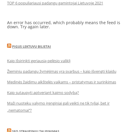
TOP 6 populiariausi padangų gamintojai Lietuvoje 2021
An error has occurred, which probably means the feed is
down. Try again later.
PIGUS LEKTUVU BILIETAI
Kaip išsirinkti geriausią pelėsio valiklį
Žieminių padangų žymėjimas yra svarbus – kaip išvengti klaidų
Medinės žaidimų aikštelės vaikams – pristatymas ir surinkimas
Kaip sutaupyti aptveriant kaimo sodybą?
Maži nuotekų valymo įrenginiai gali veikti ne tik tyliai, bet ir
„nematomai‘‘?
SEO STRAIPSNIU TALPINIMAS