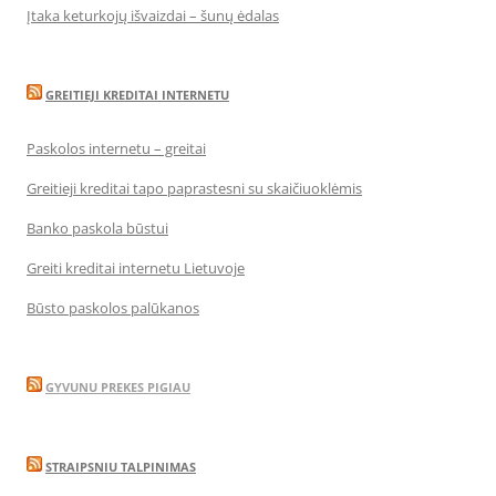
Įtaka keturkojų išvaizdai – šunų ėdalas
GREITIEJI KREDITAI INTERNETU
Paskolos internetu – greitai
Greitieji kreditai tapo paprastesni su skaičiuoklėmis
Banko paskola būstui
Greiti kreditai internetu Lietuvoje
Būsto paskolos palūkanos
GYVUNU PREKES PIGIAU
STRAIPSNIU TALPINIMAS