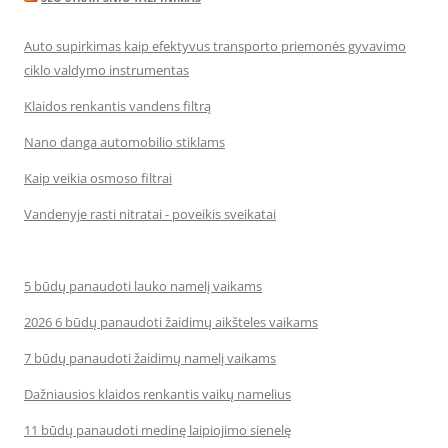
Auto supirkimas kaip efektyvus transporto priemonės gyvavimo
ciklo valdymo instrumentas
Klaidos renkantis vandens filtrą
Nano danga automobilio stiklams
Kaip veikia osmoso filtrai
Vandenyje rasti nitratai - poveikis sveikatai
5 būdų panaudoti lauko namelį vaikams
2026 6 būdų panaudoti žaidimų aikšteles vaikams
7 būdų panaudoti žaidimų namelį vaikams
Dažniausios klaidos renkantis vaikų namelius
11 būdų panaudoti medinę laipiojimo sienelę