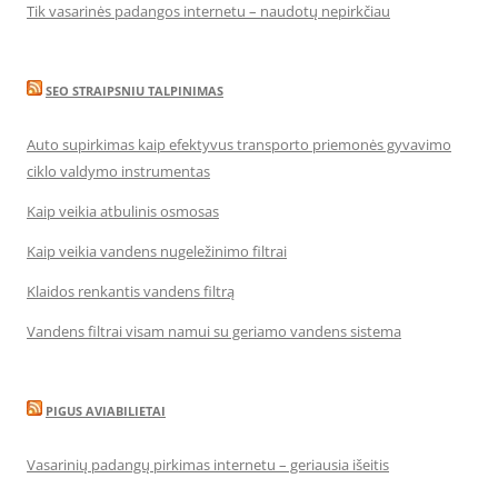
Tik vasarinės padangos internetu – naudotų nepirkčiau
SEO STRAIPSNIU TALPINIMAS
Auto supirkimas kaip efektyvus transporto priemonės gyvavimo
ciklo valdymo instrumentas
Kaip veikia atbulinis osmosas
Kaip veikia vandens nugeležinimo filtrai
Klaidos renkantis vandens filtrą
Vandens filtrai visam namui su geriamo vandens sistema
PIGUS AVIABILIETAI
Vasarinių padangų pirkimas internetu – geriausia išeitis