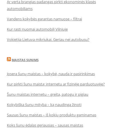
Ar verta brangias padangas pirkti ekonominės klasės
automobiliams
Vandens kokybės garantas namuose – filtrai
Kur rasti nuomai automobilį Vilniuje
Vokietija Lietuva mikriukai. Geriau nei autobusu?
MAISTAS SUNIMS
Josera šunų maistas – kokybė, nauda ir pasirinkimas
Kur pirkti šunų maistą: internetu ar fizinėje parduotuvėje?
Šunų maistas internetu – greita, patogu ir pigiau
Kokybiška šunų mityba – ką naudinga žinoti
Sausas šunų maistas – iš kokių produktų gaminamas
Koks šunų ėdalas geriausias – sausas maistas