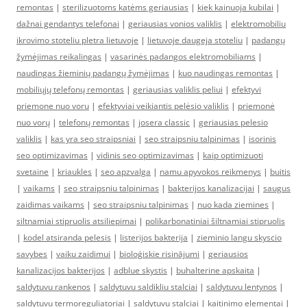
remontas
|
sterilizuotoms katėms geriausias
|
kiek kainuoja kubilai
|
dažnai gendantys telefonai
|
geriausias vonios valiklis
|
elektromobiliu
ikrovimo stoteliu pletra lietuvoje
|
lietuvoje daugeja stoteliu
|
padangų
žymėjimas reikalingas
|
vasarinės padangos elektromobiliams
|
naudingas žieminių padangų žymėjimas
|
kuo naudingas remontas
|
mobiliųjų telefonų remontas
|
geriausias valiklis peliui
|
efektyvi
priemone nuo voru
|
efektyviai veikiantis pelėsio valiklis
|
priemonė
nuo vorų
|
telefonų remontas
|
josera classic
|
geriausias pelesio
valiklis
|
kas yra seo straipsniai
|
seo straipsniu talpinimas
|
isorinis
seo optimizavimas
|
vidinis seo optimizavimas
|
kaip optimizuoti
svetaine
|
kriaukles
|
seo apzvalga
|
namu apyvokos reikmenys
|
buitis
|
vaikams
|
seo straipsniu talpinimas
|
bakterijos kanalizacijai
|
saugus
zaidimas vaikams
|
seo straipsniu talpinimas
|
nuo kada ziemines
|
siltnamiai stipruolis atsiliepimai
|
polikarbonatiniai šiltnamiai stipruolis
|
kodel atsiranda pelesis
|
listerijos bakterija
|
zieminio langu skyscio
savybes
|
vaiku zaidimui
|
bioloģiskie risinājumi
|
geriausios
kanalizacijos bakterijos
|
adblue skystis
|
buhalterine apskaita
|
saldytuvu rankenos
|
saldytuvu saldikliu stalciai
|
saldytuvu lentynos
|
saldytuvu termoreguliatoriai
|
saldytuvu stalciai
|
kaitinimo elementai
|