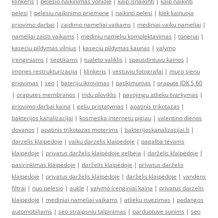
klinkeris
|
pelesio naikinimas vonioje
|
kaip isnaikinti
|
kaip naikinti
pelesi
|
pelesiu naikinimo priemone
|
naikinti pelesi
|
kiek kainuoja
griovimo darbai
|
zaidimo nameliai vaikams
|
mediniai vaiku nameliai
|
nameliai zaisti vaikams
|
mediniu nameliu komplektavimas
|
toneriai
|
kaseciu pildymas vilnius
|
kaseciu pildymas kaunas
|
valymo
įrenginiams
|
septikams
|
tualeto valiklis
|
spausdintuvu kainos
|
imones restrukturizacija
|
klinkeris
|
vestuviu fotografai
|
muro sienu
griovimas
|
seo
|
bateriju ikrovimas
|
patikimumas
|
orapute JDK S 60
|
oraputes membranos
|
indu ploviklis
|
pavojingu atlieku tvarkymas
|
griovimo darbai kaina
|
geliu pristatymas
|
apatinis trikotazas
|
bakterijos kanalizacijai
|
kosmetika internetu pigiau
|
valentino dienos
dovanos
|
apatinis trikotazas moterims
|
bakterijoskanalizacijai.lt
|
darzelis klaipedoje
|
vaiku darzelis klaipedoje
|
pagalba tėvams
klaipėdoje
|
privatus darželis klaipėdoje gelbėja
|
darželis klaipėdoje
|
pasirinkimas klaipėdoje
|
darželis klaipėdoje
|
privatus darželis
klaipėdoje
|
privatus darželis klaipėdoje
|
darželis klaipėdoje
|
vandens
filtrai
|
nuo pelesio
|
aukle
|
valymo irenginiai kaina
|
privatus darzelis
klaipedoje
|
mediniai nameliai vaikams
|
atlieku isvezimas
|
padangos
automobiliams
|
seo straipsniu talpinimas
|
parduotuve sunims
|
seo