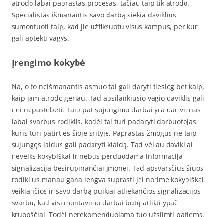
atrodo labai paprastas procesas, tačiau taip tik atrodo.
Specialistas išmanantis savo darbą siekia daviklius
sumontuoti taip, kad jie užfiksuotu visus kampus, per kur
gali aptekti vagys.
Įrengimo kokybė
Na, o to neišmanantis asmuo tai gali daryti tiesiog bet kaip,
kaip jam atrodo geriau. Tad apsilankiusio vagio daviklis gali
nei nepastebėti. Taip pat sujungimo darbai yra dar vienas
labai svarbus rodiklis, kodėl tai turi padaryti darbuotojas
kuris turi patirties šioje srityje. Paprastas žmogus ne taip
sujungęs laidus gali padaryti klaidą. Tad vėliau davikliai
neveiks kokybiškai ir nebus perduodama informacija
signalizacija besirūpinančiai įmonei. Tad apsvarsčius šiuos
rodiklius manau gana lengva suprasti jei norime kokybiškai
veikiančios ir savo darbą puikiai atliekančios signalizacijos
svarbu, kad visi montavimo darbai būtų atlikti ypač
kruopščiai. Todėl nerekomenduojama tuo užsiimti patiems.