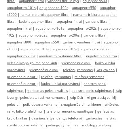
filtrai
|
aquaphor filtrai
|
vandens filtru rusys
|
aquaphor s800
|
aquaphor ro-101s
|
aquaphor ro-102s
|
aquapgor s550
|
aquaphor
s1000
|
namui ir biurui aquaphor filtrai
|
namams ir biurui aquaphor
filtrai
|
kodel aquaphor filtrai
|
aquaphor filtrai
|
vandens filtrai
|
aquaphor filtrai
|
aquaphor ro-101s
|
aquaphor ro-202s
|
aquaphor ro-
102s
|
aquaphor ro-202s
|
aquaphor ro-206s
|
vandens filtrai
|
aquaphor s800
|
aquaphor s550
|
geriamo vandens filtrai
|
aquaphor
s1000
|
aquaphor ro 101s
|
aquaphor 102s
|
aquaphor ro 202s
|
aquaphor ro 206s
|
vandens minkstinimo filtrai
|
nugeležinimo filtrai
|
pelesio kvapa galima panaikinti
|
priemone nuo voru
|
lauko kubilai
pardavimui
|
priemonė nuo vorų
|
telefonų remontas
|
kas yra seo
|
priemone nuo voru
|
telefonų remontas
|
telefonų remontas
|
priemonė nuo vorų
|
lauko kubilai pardavimui
|
seo straipsniu
talpinimas
|
geriausias pelėsio valiklis
|
seo straipsniu talpinimas
|
kaip
isvengti pelesio atsiradimo namuose
|
kaip išsirinkti geriausią valiklį
pelėsiui
|
puiki dovana vaikams
|
smagiam žaidimui kieme
|
aikštelės
vaikų laiko praleidimui
|
telefonų remontas naudingas
|
geriausias
kaciu kraikas
|
dazniausiai gendantys telefonai
|
geriausias maistas
sterilizuotoms katėms
|
padangų žymėjimas
|
mobiliųjų telefonų