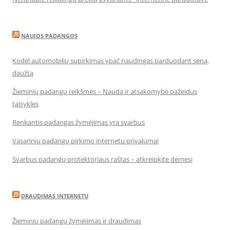
NAUJOS PADANGOS
Kodėl automobilių supirkimas ypač naudingas parduodant seną,
daužtą
Žieminių padangų reikšmės – Nauda ir atsakomybė pažeidus
taisykles
Renkantis padangas žymėjimas yra svarbus
Vasarinių padangų pirkimo internetu privalumai
Svarbus padangų protektoriaus raštas – atkreipkite dėmesį
DRAUDIMAS INTERNETU
Žieminių padangų žymėjimas ir draudimas