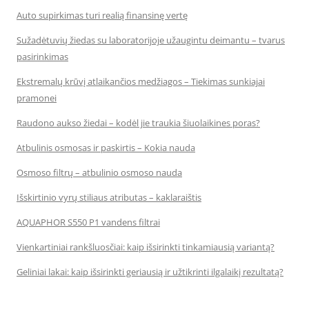
Auto supirkimas turi realią finansinę vertę
Sužadėtuvių žiedas su laboratorijoje užaugintu deimantu – tvarus
pasirinkimas
Ekstremalų krūvį atlaikančios medžiagos – Tiekimas sunkiajai
pramonei
Raudono aukso žiedai – kodėl jie traukia šiuolaikines poras?
Atbulinis osmosas ir paskirtis – Kokia nauda
Osmoso filtrų – atbulinio osmoso nauda
Išskirtinio vyrų stiliaus atributas – kaklaraištis
AQUAPHOR S550 P1 vandens filtrai
Vienkartiniai rankšluosčiai: kaip išsirinkti tinkamiausią variantą?
Geliniai lakai: kaip išsirinkti geriausią ir užtikrinti ilgalaikį rezultatą?