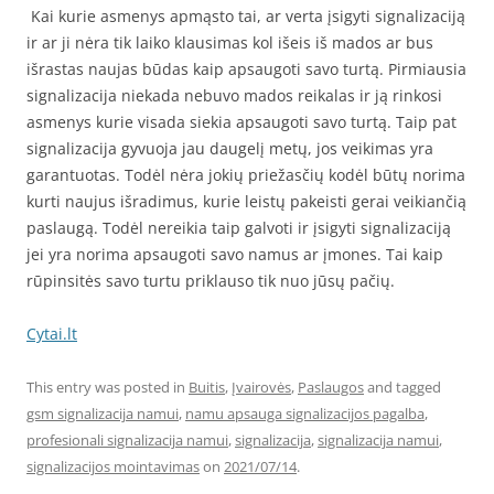
Kai kurie asmenys apmąsto tai, ar verta įsigyti signalizaciją
ir ar ji nėra tik laiko klausimas kol išeis iš mados ar bus
išrastas naujas būdas kaip apsaugoti savo turtą. Pirmiausia
signalizacija niekada nebuvo mados reikalas ir ją rinkosi
asmenys kurie visada siekia apsaugoti savo turtą. Taip pat
signalizacija gyvuoja jau daugelį metų, jos veikimas yra
garantuotas. Todėl nėra jokių priežasčių kodėl būtų norima
kurti naujus išradimus, kurie leistų pakeisti gerai veikiančią
paslaugą. Todėl nereikia taip galvoti ir įsigyti signalizaciją
jei yra norima apsaugoti savo namus ar įmones. Tai kaip
rūpinsitės savo turtu priklauso tik nuo jūsų pačių.
Cytai.lt
This entry was posted in
Buitis
,
Įvairovės
,
Paslaugos
and tagged
gsm signalizacija namui
,
namu apsauga signalizacijos pagalba
,
profesionali signalizacija namui
,
signalizacija
,
signalizacija namui
,
signalizacijos mointavimas
on
2021/07/14
.