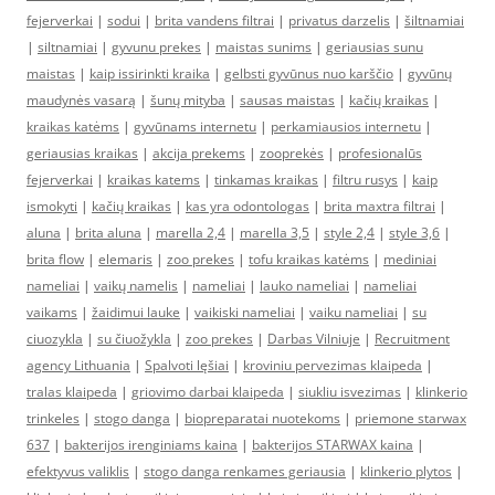
fejerverkai
|
sodui
|
brita vandens filtrai
|
privatus darzelis
|
šiltnamiai
|
siltnamiai
|
gyvunu prekes
|
maistas sunims
|
geriausias sunu
maistas
|
kaip issirinkti kraika
|
gelbsti gyvūnus nuo karščio
|
gyvūnų
maudynės vasarą
|
šunų mityba
|
sausas maistas
|
kačių kraikas
|
kraikas katėms
|
gyvūnams internetu
|
perkamiausios internetu
|
geriausias kraikas
|
akcija prekems
|
zooprekės
|
profesionalūs
fejerverkai
|
kraikas katems
|
tinkamas kraikas
|
filtru rusys
|
kaip
ismokyti
|
kačių kraikas
|
kas yra odontologas
|
brita maxtra filtrai
|
aluna
|
brita aluna
|
marella 2,4
|
marella 3,5
|
style 2,4
|
style 3,6
|
brita flow
|
elemaris
|
zoo prekes
|
tofu kraikas katėms
|
mediniai
nameliai
|
vaikų namelis
|
nameliai
|
lauko nameliai
|
nameliai
vaikams
|
žaidimui lauke
|
vaikiski nameliai
|
vaiku nameliai
|
su
ciuozykla
|
su čiuožykla
|
zoo prekes
|
Darbas Vilniuje
|
Recruitment
agency Lithuania
|
Spalvoti lęšiai
|
kroviniu pervezimas klaipeda
|
tralas klaipeda
|
griovimo darbai klaipeda
|
siukliu isvezimas
|
klinkerio
trinkeles
|
stogo danga
|
biopreparatai nuotekoms
|
priemone starwax
637
|
bakterijos irenginiams kaina
|
bakterijos STARWAX kaina
|
efektyvus valiklis
|
stogo danga renkames geriausia
|
klinkerio plytos
|