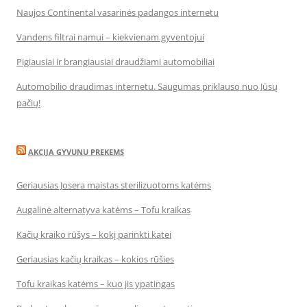
Naujos Continental vasarinės padangos internetu
Vandens filtrai namui – kiekvienam gyventojui
Pigiausiai ir brangiausiai draudžiami automobiliai
Automobilio draudimas internetu. Saugumas priklauso nuo Jūsų
pačių!
AKCIJA GYVUNU PREKEMS
Geriausias Josera maistas sterilizuotoms katėms
Augalinė alternatyva katėms – Tofu kraikas
Kačių kraiko rūšys – kokį parinkti katei
Geriausias kačių kraikas – kokios rūšies
Tofu kraikas katėms – kuo jis ypatingas