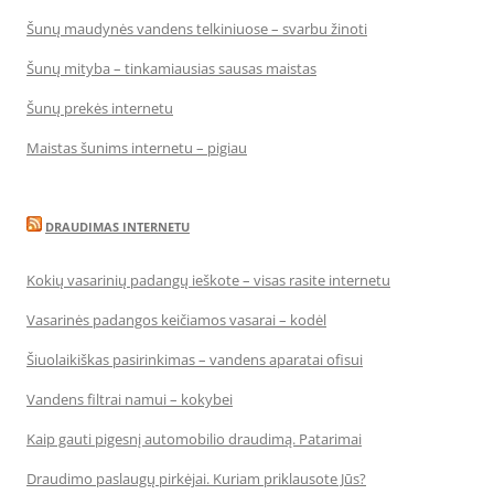
Šunų maudynės vandens telkiniuose – svarbu žinoti
Šunų mityba – tinkamiausias sausas maistas
Šunų prekės internetu
Maistas šunims internetu – pigiau
DRAUDIMAS INTERNETU
Kokių vasarinių padangų ieškote – visas rasite internetu
Vasarinės padangos keičiamos vasarai – kodėl
Šiuolaikiškas pasirinkimas – vandens aparatai ofisui
Vandens filtrai namui – kokybei
Kaip gauti pigesnį automobilio draudimą. Patarimai
Draudimo paslaugų pirkėjai. Kuriam priklausote Jūs?