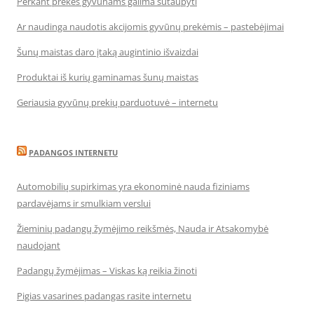
Perkant prekes gyvūnams galima sutaupyti
Ar naudinga naudotis akcijomis gyvūnų prekėmis – pastebėjimai
Šunų maistas daro įtaką augintinio išvaizdai
Produktai iš kurių gaminamas šunų maistas
Geriausia gyvūnų prekių parduotuvė – internetu
PADANGOS INTERNETU
Automobilių supirkimas yra ekonominė nauda fiziniams
pardavėjams ir smulkiam verslui
Žieminių padangų žymėjimo reikšmės, Nauda ir Atsakomybė
naudojant
Padangų žymėjimas – Viskas ką reikia žinoti
Pigias vasarines padangas rasite internetu