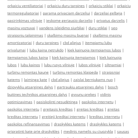
orkaiciu ventiliatoriai
|
orkaiciu duru tarpines
|
orkaiciu stiklai
|
orkaiciu
termoreguliatoriai
|
parama privaciam darzeliui
|
darzeliai gelbeja
|
pasirinkimas vilniuje
|
ieskome geriausio darzelio
|
privatus darzelis
|
masinu voztuvai
|
vandens isleidimo siurbliai
|
duru stiklai
|
seo
straipsniu talpinimas
|
skalbimo masinu bugnai
|
skalbimo masinu
amortizatoriai
|
duru tarpines
|
cbd aliejus
|
itempiamu lubu
privalumai
|
lubu kaina netrukdo
|
kiek kainuoja itempiamos lubos
|
itempiamos lubos kaina
|
kiek kainuoja itempiamos
|
kiek kainuoja
lubos
|
lubu kainos
|
lubu rusys vilniuje
|
lubos vilniuje
|
siltnamiai
|
turbinu remontas kaune
|
turbinu remontas klaipeda
|
straipsniai
katems
|
laiminga kate
|
cbd aliejus
|
zaislai berniukams nuo
|
dziovykliu atsargines dalys
|
gartraukiu atsargines dalys
|
bosch
buitines technikos atsargines dalys
|
gyvunu prekes
|
vidinis
optimizavimas
|
pasiskolinti nesudėtinga
|
paskolos internetu
|
paskolos internetu
|
greitasis kreditas
|
greitas kreditas
|
greitas
kreditas internetu
|
greitieji kreditai internetu
|
kreditas internetu
|
paskolos refinansavimas
|
draskykles katems
|
draskykles katems
|
pripratinti kate prie draskykles
|
medinis namelis su ciuozykla
|
sausas