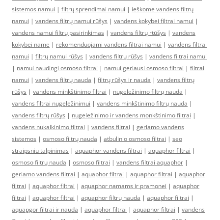
sistemos namui
|
filtrų sprendimai namui
|
ieškome vandens filtrų
namui
|
vandens filtrų namui rūšys
|
vandens kokybei filtrai namui
|
vandens namui filtrų pasirinkimas
|
vandens filtrų rtūšys
|
vandens
kokybei name
|
rekomenduojami vandens filtrai namui
|
vandens filtrai
namui
|
filtrų namui rūšys
|
vandens filtrų rūšys
|
vandens filtrai namui
|
namui naudingi osmoso filtrai
|
namui geriausi osmoso filtrai
|
filtrai
namui
|
vandens filtrų nauda
|
filtrų rūšys ir nauda
|
vandens filtrų
rūšys
|
vandens minkštinimo filtrai
|
nugeležinimo filtrų nauda
|
vandens filtrai nugeležinimui
|
vandens minkštinimo filtrų nauda
|
vandens filtrų rūšys
|
nugeležinimo ir vandens monkštinimo filtrai
|
vandens nukalkinimo filtrai
|
vandens filtrai
|
geriamo vandens
sistemos
|
osmoso filtrų nauda
|
atbulinio osmoso filtrai
|
seo
straipsniu talpinimas
|
aquaphor vandens filtrai
|
aquaphor filtrai
|
osmoso filtrų nauda
|
osmoso filtrai
|
vandens filtrai aquaphor
|
geriamo vandens filtrai
|
aquaphor filtrai
|
aquaphor filtrai
|
aquaphor
filtrai
|
aquaphor filtrai
|
aquaphor namams ir pramonei
|
aquaphor
filtrai
|
aquaphor filtrai
|
aquaphor filtrų nauda
|
aquaphor filtrai
|
aquapgor filtrai ir nauda
|
aquaphor filtrai
|
aquaphor filtrai
|
vandens