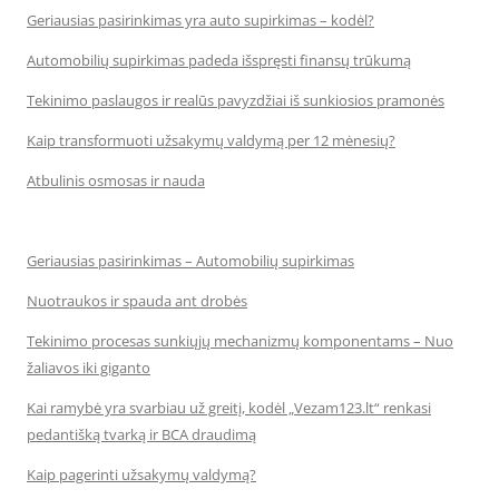
Geriausias pasirinkimas yra auto supirkimas – kodėl?
Automobilių supirkimas padeda išspręsti finansų trūkumą
Tekinimo paslaugos ir realūs pavyzdžiai iš sunkiosios pramonės
Kaip transformuoti užsakymų valdymą per 12 mėnesių?
Atbulinis osmosas ir nauda
Geriausias pasirinkimas – Automobilių supirkimas
Nuotraukos ir spauda ant drobės
Tekinimo procesas sunkiųjų mechanizmų komponentams – Nuo
žaliavos iki giganto
Kai ramybė yra svarbiau už greitį, kodėl „Vezam123.lt“ renkasi
pedantišką tvarką ir BCA draudimą
Kaip pagerinti užsakymų valdymą?