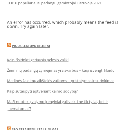
TOP 6 populiariausi padangų gamintojai Lietuvoje 2021
An error has occurred, which probably means the feed is
down. Try again later.
PIGUS LEKTUVU BILIETAI
Kaip išsirinkti geriausią pelėsio valiklį
Žieminių padangų žymėjimas yra svarbus – kaip išvengti klaidų
Medinės žaidimų aikštelės vaikams – pristatymas ir surinkimas
Kaip sutaupyti aptveriant kaimo sodybą?
Maži nuotekų valymo įrenginiai gali veikti ne tik tyliai, bet ir
„nematomai‘‘?
SEO STRAIPSNIU TALPINIMAS