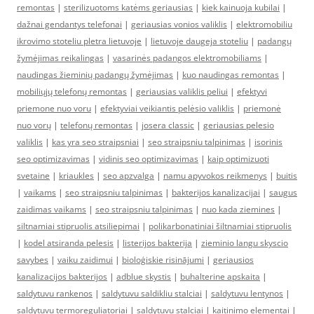
remontas
|
sterilizuotoms katėms geriausias
|
kiek kainuoja kubilai
|
dažnai gendantys telefonai
|
geriausias vonios valiklis
|
elektromobiliu
ikrovimo stoteliu pletra lietuvoje
|
lietuvoje daugeja stoteliu
|
padangų
žymėjimas reikalingas
|
vasarinės padangos elektromobiliams
|
naudingas žieminių padangų žymėjimas
|
kuo naudingas remontas
|
mobiliųjų telefonų remontas
|
geriausias valiklis peliui
|
efektyvi
priemone nuo voru
|
efektyviai veikiantis pelėsio valiklis
|
priemonė
nuo vorų
|
telefonų remontas
|
josera classic
|
geriausias pelesio
valiklis
|
kas yra seo straipsniai
|
seo straipsniu talpinimas
|
isorinis
seo optimizavimas
|
vidinis seo optimizavimas
|
kaip optimizuoti
svetaine
|
kriaukles
|
seo apzvalga
|
namu apyvokos reikmenys
|
buitis
|
vaikams
|
seo straipsniu talpinimas
|
bakterijos kanalizacijai
|
saugus
zaidimas vaikams
|
seo straipsniu talpinimas
|
nuo kada ziemines
|
siltnamiai stipruolis atsiliepimai
|
polikarbonatiniai šiltnamiai stipruolis
|
kodel atsiranda pelesis
|
listerijos bakterija
|
zieminio langu skyscio
savybes
|
vaiku zaidimui
|
bioloģiskie risinājumi
|
geriausios
kanalizacijos bakterijos
|
adblue skystis
|
buhalterine apskaita
|
saldytuvu rankenos
|
saldytuvu saldikliu stalciai
|
saldytuvu lentynos
|
saldytuvu termoreguliatoriai
|
saldytuvu stalciai
|
kaitinimo elementai
|