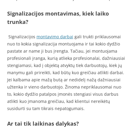
Signalizacijos montavimas, kiek laiko
trunka?
Signalizacijos
montavimo darbai
gali trukti priklausomai
nuo to kokia signalizacija montuojama ir tai kokio dydžio
pastate ar name ji bus įrengta. Tačiau, jei montuojama
profesionali įranga, kurią atlieka profesionalai, dažniausiai
stengiamasi, kad į objektą atvyktų tiek darbuotojų, kiek jų
manymu gali prireikti, kad būtų kuo greičiau atlikti darbai.
Jei kalbama apie mažą butą ar nedidelį nažą dažniausiai
užtenka ir vieno darbuotojo. Žinoma nepriklausomai nuo
to, kokio dydžio patalpos įmonės stengiasi visus darbus
atlikti kuo įmanoma greičiau, kad klientui nereikėtų
susidurti su tam tikrais nepatogumais.
Ar tai tik laikinas dalykas?