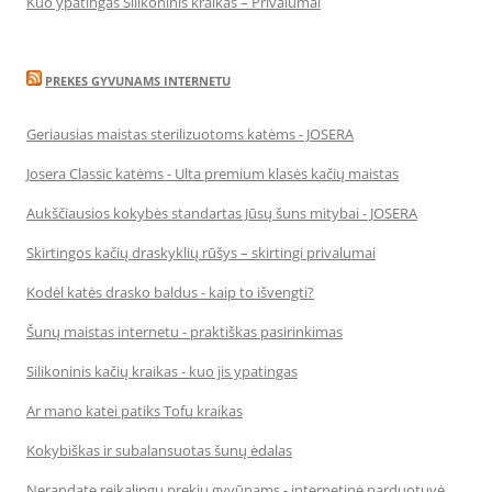
Kuo ypatingas Silikoninis kraikas – Privalumai
PREKES GYVUNAMS INTERNETU
Geriausias maistas sterilizuotoms katėms - JOSERA
Josera Classic katėms - Ulta premium klasės kačių maistas
Aukščiausios kokybės standartas Jūsų šuns mitybai - JOSERA
Skirtingos kačių draskyklių rūšys – skirtingi privalumai
Kodėl katės drasko baldus - kaip to išvengti?
Šunų maistas internetu - praktiškas pasirinkimas
Silikoninis kačių kraikas - kuo jis ypatingas
Ar mano katei patiks Tofu kraikas
Kokybiškas ir subalansuotas šunų ėdalas
Nerandate reikalingų prekių gyvūnams - internetinė parduotuvė