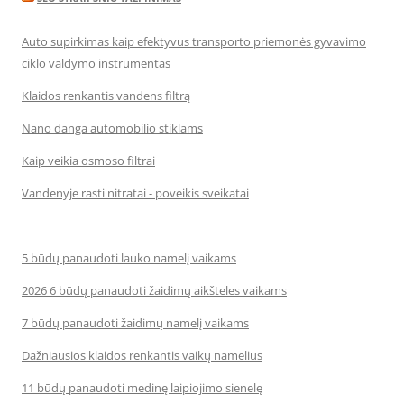
Auto supirkimas kaip efektyvus transporto priemonės gyvavimo
ciklo valdymo instrumentas
Klaidos renkantis vandens filtrą
Nano danga automobilio stiklams
Kaip veikia osmoso filtrai
Vandenyje rasti nitratai - poveikis sveikatai
5 būdų panaudoti lauko namelį vaikams
2026 6 būdų panaudoti žaidimų aikšteles vaikams
7 būdų panaudoti žaidimų namelį vaikams
Dažniausios klaidos renkantis vaikų namelius
11 būdų panaudoti medinę laipiojimo sienelę