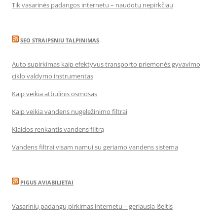
Tik vasarinės padangos internetu – naudotų nepirkčiau
SEO STRAIPSNIU TALPINIMAS
Auto supirkimas kaip efektyvus transporto priemonės gyvavimo
ciklo valdymo instrumentas
Kaip veikia atbulinis osmosas
Kaip veikia vandens nugeležinimo filtrai
Klaidos renkantis vandens filtrą
Vandens filtrai visam namui su geriamo vandens sistema
PIGUS AVIABILIETAI
Vasarinių padangų pirkimas internetu – geriausia išeitis