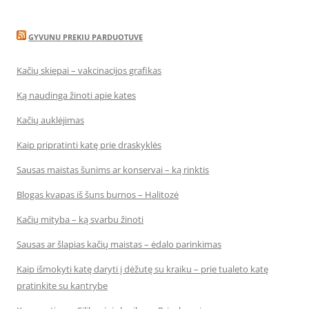
GYVUNU PREKIU PARDUOTUVE
Kačių skiepai – vakcinacijos grafikas
Ką naudinga žinoti apie kates
Kačių auklėjimas
Kaip pripratinti katę prie draskyklės
Sausas maistas šunims ar konservai – ką rinktis
Blogas kvapas iš šuns burnos – Halitozė
Kačių mityba – ką svarbu žinoti
Sausas ar šlapias kačių maistas – ėdalo parinkimas
Kaip išmokyti katę daryti į dėžutę su kraiku – prie tualeto katę
pratinkite su kantrybe