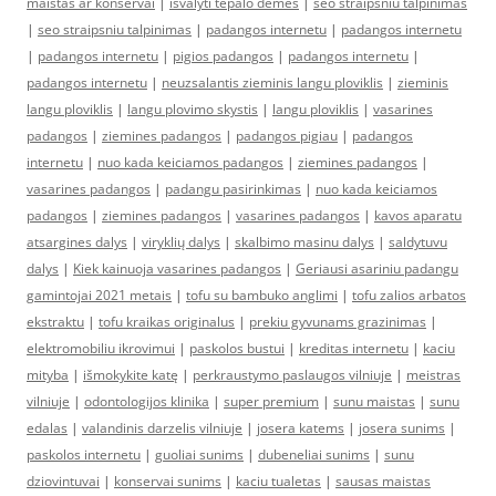
maistas ar konservai
|
isvalyti tepalo demes
|
seo straipsniu talpinimas
|
seo straipsniu talpinimas
|
padangos internetu
|
padangos internetu
|
padangos internetu
|
pigios padangos
|
padangos internetu
|
padangos internetu
|
neuzsalantis zieminis langu ploviklis
|
zieminis
langu ploviklis
|
langu plovimo skystis
|
langu ploviklis
|
vasarines
padangos
|
ziemines padangos
|
padangos pigiau
|
padangos
internetu
|
nuo kada keiciamos padangos
|
ziemines padangos
|
vasarines padangos
|
padangu pasirinkimas
|
nuo kada keiciamos
padangos
|
ziemines padangos
|
vasarines padangos
|
kavos aparatu
atsargines dalys
|
viryklių dalys
|
skalbimo masinu dalys
|
saldytuvu
dalys
|
Kiek kainuoja vasarines padangos
|
Geriausi asariniu padangu
gamintojai 2021 metais
|
tofu su bambuko anglimi
|
tofu zalios arbatos
ekstraktu
|
tofu kraikas originalus
|
prekiu gyvunams grazinimas
|
elektromobiliu ikrovimui
|
paskolos bustui
|
kreditas internetu
|
kaciu
mityba
|
išmokykite katę
|
perkraustymo paslaugos vilniuje
|
meistras
vilniuje
|
odontologijos klinika
|
super premium
|
sunu maistas
|
sunu
edalas
|
valandinis darzelis vilniuje
|
josera katems
|
josera sunims
|
paskolos internetu
|
guoliai sunims
|
dubeneliai sunims
|
sunu
dziovintuvai
|
konservai sunims
|
kaciu tualetas
|
sausas maistas