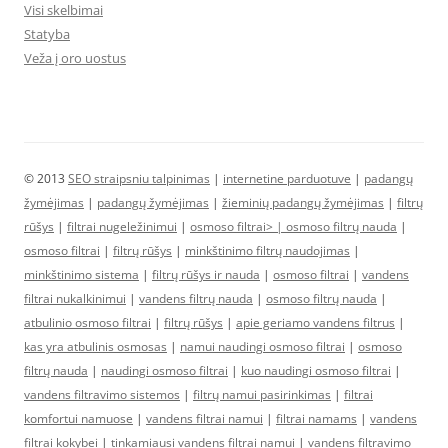
Visi skelbimai
Statyba
Veža į oro uostus
© 2013
SEO straipsniu talpinimas
|
internetine parduotuve
|
padangų
žymėjimas
|
padangų žymėjimas
|
žieminių padangų žymėjimas
|
filtrų
rūšys
|
filtrai nugeležinimui
|
osmoso filtrai> |
osmoso filtrų nauda
|
osmoso filtrai
|
filtrų rūšys
|
minkštinimo filtrų naudojimas
|
minkštinimo sistema
|
filtrų rūšys ir nauda
|
osmoso filtrai
|
vandens
filtrai nukalkinimui
|
vandens filtrų nauda
|
osmoso filtrų nauda
|
atbulinio osmoso filtrai
|
filtrų rūšys
|
apie geriamo vandens filtrus
|
kas yra atbulinis osmosas
|
namui naudingi osmoso filtrai
|
osmoso
filtrų nauda
|
naudingi osmoso filtrai
|
kuo naudingi osmoso filtrai
|
vandens filtravimo sistemos
|
filtrų namui pasirinkimas
|
filtrai
komfortui namuose
|
vandens filtrai namui
|
filtrai namams
|
vandens
filtrai kokybei
|
tinkamiausi vandens filtrai namui
|
vandens filtravimo