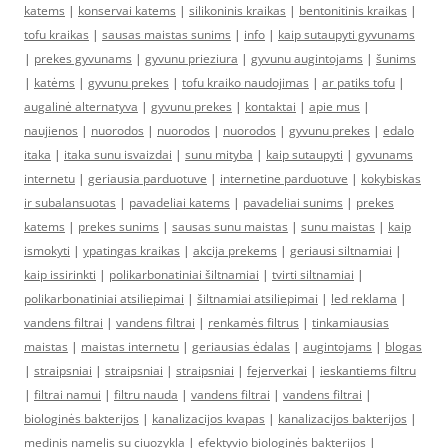
katems
|
konservai katems
|
silikoninis kraikas
|
bentonitinis kraikas
|
tofu kraikas
|
sausas maistas sunims
|
info
|
kaip sutaupyti gyvunams
|
prekes gyvunams
|
gyvunu prieziura
|
gyvunu augintojams
|
šunims
|
katėms
|
gyvunu prekes
|
tofu kraiko naudojimas
|
ar patiks tofu
|
augalinė alternatyva
|
gyvunu prekes
|
kontaktai
|
apie mus
|
naujienos
|
nuorodos
|
nuorodos
|
nuorodos
|
gyvunu prekes
|
edalo
itaka
|
itaka sunu isvaizdai
|
sunu mityba
|
kaip sutaupyti
|
gyvunams
internetu
|
geriausia parduotuve
|
internetine parduotuve
|
kokybiskas
ir subalansuotas
|
pavadeliai katems
|
pavadeliai sunims
|
prekes
katems
|
prekes sunims
|
sausas sunu maistas
|
sunu maistas
|
kaip
ismokyti
|
ypatingas kraikas
|
akcija prekems
|
geriausi siltnamiai
|
kaip issirinkti
|
polikarbonatiniai šiltnamiai
|
tvirti siltnamiai
|
polikarbonatiniai atsiliepimai
|
šiltnamiai atsiliepimai
|
led reklama
|
vandens filtrai
|
vandens filtrai
|
renkamės filtrus
|
tinkamiausias
maistas
|
maistas internetu
|
geriausias ėdalas
|
augintojams
|
blogas
|
straipsniai
|
straipsniai
|
straipsniai
|
fejerverkai
|
ieskantiems filtru
|
filtrai namui
|
filtru nauda
|
vandens filtrai
|
vandens filtrai
|
biologinės bakterijos
|
kanalizacijos kvapas
|
kanalizacijos bakterijos
|
medinis namelis su ciuozykla
|
efektyvio biologinės bakterijos
|