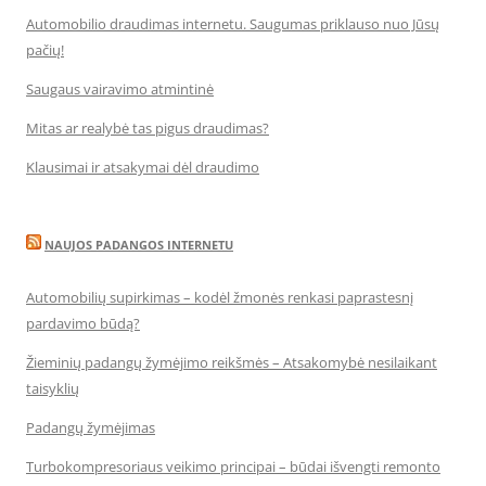
Automobilio draudimas internetu. Saugumas priklauso nuo Jūsų
pačių!
Saugaus vairavimo atmintinė
Mitas ar realybė tas pigus draudimas?
Klausimai ir atsakymai dėl draudimo
NAUJOS PADANGOS INTERNETU
Automobilių supirkimas – kodėl žmonės renkasi paprastesnį
pardavimo būdą?
Žieminių padangų žymėjimo reikšmės – Atsakomybė nesilaikant
taisyklių
Padangų žymėjimas
Turbokompresoriaus veikimo principai – būdai išvengti remonto