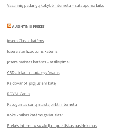
Vasarinių padangų kokybė internetu – sutaupoma laiko
AUGINTINIU PREKES
Josera Classic katėms
Josera sterilizuotoms katėms
Josera maistas katėms – atsiliepimai
CBD aliejaus nauda gyvūnams
Ką dovanoti įsigijusiam katę
ROYAL Canin
Patogumas šunų maistą pirkti internetu
Koks kraikas katėms geriausias?
Prekės internetu su akcija – praktiškas pasirinkimas