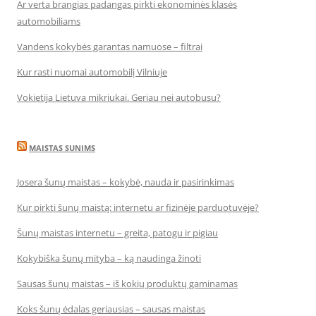
Ar verta brangias padangas pirkti ekonominės klasės
automobiliams
Vandens kokybės garantas namuose – filtrai
Kur rasti nuomai automobilį Vilniuje
Vokietija Lietuva mikriukai. Geriau nei autobusu?
MAISTAS SUNIMS
Josera šunų maistas – kokybė, nauda ir pasirinkimas
Kur pirkti šunų maistą: internetu ar fizinėje parduotuvėje?
Šunų maistas internetu – greita, patogu ir pigiau
Kokybiška šunų mityba – ką naudinga žinoti
Sausas šunų maistas – iš kokių produktų gaminamas
Koks šunų ėdalas geriausias – sausas maistas