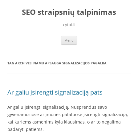
Skip
to
SEO straipsnių talpinimas
content
cytai.lt
Menu
TAG ARCHIVES:
NAMU APSAUGA SIGNALIZACIJOS PAGALBA
Ar galiu įsirengti signalizaciją pats
Ar galiu įsirengti signalizaciją. Nusprendus savo
gyvenamosiose ar įmonės patalpose įsirengti signalizaciją,
kai kuriems asmenims kyla klausimas, o ar to negalima
padaryti patiems.