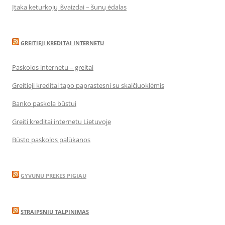
Įtaka keturkojų išvaizdai – šunų ėdalas
GREITIEJI KREDITAI INTERNETU
Paskolos internetu – greitai
Greitieji kreditai tapo paprastesni su skaičiuoklėmis
Banko paskola būstui
Greiti kreditai internetu Lietuvoje
Būsto paskolos palūkanos
GYVUNU PREKES PIGIAU
STRAIPSNIU TALPINIMAS