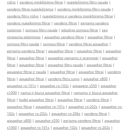
rūšys
|
vandens minkštinimo filtrai
|
nugeležinimo filtrų nauda
|
vandens filtrai nugeležinimui
|
vandens minkštinimo filtrų nauda
|
vandens filtrų rūšys
|
nugeležinimo ir vandens monkštinimo filtrai
|
vandens nukalkinimo filtrai
|
vandens filtrai
|
geriamo vandens
sistemos
|
osmoso filtrų nauda
|
atbulinio osmoso filtrai
|
seo
straipsniu talpinimas
|
aquaphor vandens filtrai
|
aquaphor filtrai
|
osmoso filtrų nauda
|
osmoso filtrai
|
vandens filtrai aquaphor
|
geriamo vandens filtrai
|
aquaphor filtrai
|
aquaphor filtrai
|
aquaphor
filtrai
|
aquaphor filtrai
|
aquaphor namams ir pramonei
|
aquaphor
filtrai
|
aquaphor filtrai
|
aquaphor filtrų nauda
|
aquaphor filtrai
|
aquapgor filtrai ir nauda
|
aquaphor filtrai
|
aquaphor filtrai
|
vandens
filtrai
|
aquaphor filtrai
|
vandens filtru rusys
|
aquaphor s800
|
aquaphor ro-101s
|
aquaphor ro-102s
|
aquapgor s550
|
aquaphor
s1000
|
namui ir biurui aquaphor filtrai
|
namams ir biurui aquaphor
filtrai
|
kodel aquaphor filtrai
|
aquaphor filtrai
|
vandens filtrai
|
aquaphor filtrai
|
aquaphor ro-101s
|
aquaphor ro-202s
|
aquaphor ro-
102s
|
aquaphor ro-202s
|
aquaphor ro-206s
|
vandens filtrai
|
aquaphor s800
|
aquaphor s550
|
geriamo vandens filtrai
|
aquaphor
s1000
|
aquaphor ro 101s
|
aquaphor 102s
|
aquaphor ro 202s
|