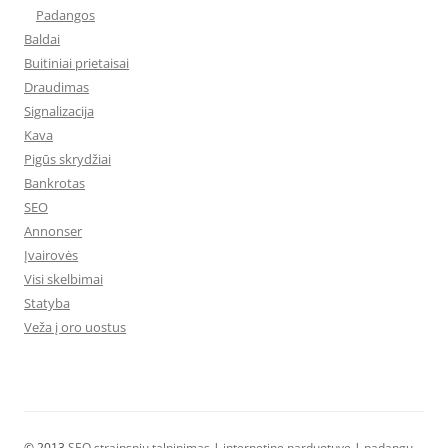
Padangos
Baldai
Buitiniai prietaisai
Draudimas
Signalizacija
Kava
Pigūs skrydžiai
Bankrotas
SEO
Annonser
Įvairovės
Visi skelbimai
Statyba
Veža į oro uostus
© 2013
SEO straipsniu talpinimas
|
internetine parduotuve
|
padangų