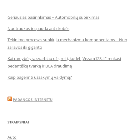
Geriausias pasirinkimas – Automobilių supirkimas
Nuotraukos ir spauda ant drobės
Tekinimo procesas sunkiųjų mechanizmų komponentams – Nuo
žaliavos iki giganto
Kai ramybė yra svarbiau už greitį, kodėl „Vezam123.lt“ renkasi
pedantišką tvarką ir BCA draudimą
Kaip pagerinti užsakymų valdymą?
PADANGOS INTERNETU
STRAIPSNIAI
Auto