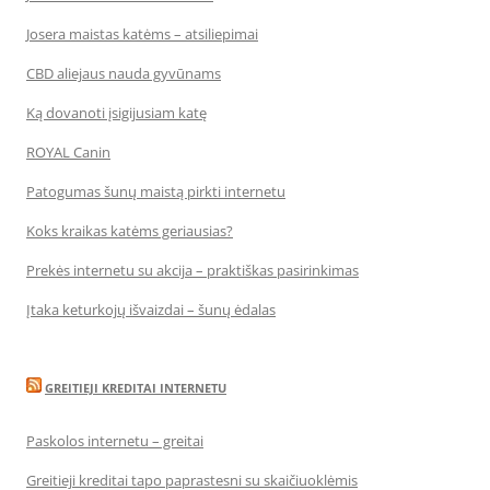
Josera maistas katėms – atsiliepimai
CBD aliejaus nauda gyvūnams
Ką dovanoti įsigijusiam katę
ROYAL Canin
Patogumas šunų maistą pirkti internetu
Koks kraikas katėms geriausias?
Prekės internetu su akcija – praktiškas pasirinkimas
Įtaka keturkojų išvaizdai – šunų ėdalas
GREITIEJI KREDITAI INTERNETU
Paskolos internetu – greitai
Greitieji kreditai tapo paprastesni su skaičiuoklėmis