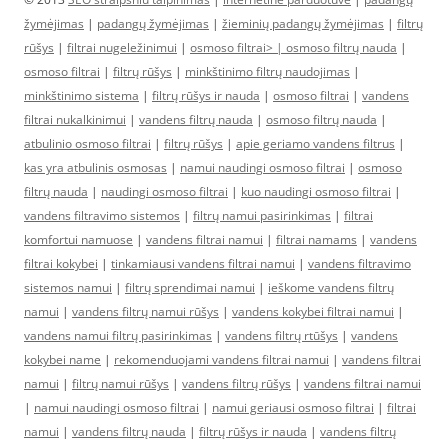
žymėjimas
|
padangų žymėjimas
|
žieminių padangų žymėjimas
|
filtrų
rūšys
|
filtrai nugeležinimui
|
osmoso filtrai> |
osmoso filtrų nauda
|
osmoso filtrai
|
filtrų rūšys
|
minkštinimo filtrų naudojimas
|
minkštinimo sistema
|
filtrų rūšys ir nauda
|
osmoso filtrai
|
vandens
filtrai nukalkinimui
|
vandens filtrų nauda
|
osmoso filtrų nauda
|
atbulinio osmoso filtrai
|
filtrų rūšys
|
apie geriamo vandens filtrus
|
kas yra atbulinis osmosas
|
namui naudingi osmoso filtrai
|
osmoso
filtrų nauda
|
naudingi osmoso filtrai
|
kuo naudingi osmoso filtrai
|
vandens filtravimo sistemos
|
filtrų namui pasirinkimas
|
filtrai
komfortui namuose
|
vandens filtrai namui
|
filtrai namams
|
vandens
filtrai kokybei
|
tinkamiausi vandens filtrai namui
|
vandens filtravimo
sistemos namui
|
filtrų sprendimai namui
|
ieškome vandens filtrų
namui
|
vandens filtrų namui rūšys
|
vandens kokybei filtrai namui
|
vandens namui filtrų pasirinkimas
|
vandens filtrų rtūšys
|
vandens
kokybei name
|
rekomenduojami vandens filtrai namui
|
vandens filtrai
namui
|
filtrų namui rūšys
|
vandens filtrų rūšys
|
vandens filtrai namui
|
namui naudingi osmoso filtrai
|
namui geriausi osmoso filtrai
|
filtrai
namui
|
vandens filtrų nauda
|
filtrų rūšys ir nauda
|
vandens filtrų