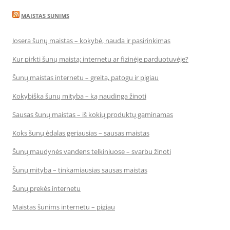
MAISTAS SUNIMS
Josera šunų maistas – kokybė, nauda ir pasirinkimas
Kur pirkti šunų maistą: internetu ar fizinėje parduotuvėje?
Šunų maistas internetu – greita, patogu ir pigiau
Kokybiška šunų mityba – ką naudinga žinoti
Sausas šunų maistas – iš kokių produktų gaminamas
Koks šunų ėdalas geriausias – sausas maistas
Šunų maudynės vandens telkiniuose – svarbu žinoti
Šunų mityba – tinkamiausias sausas maistas
Šunų prekės internetu
Maistas šunims internetu – pigiau