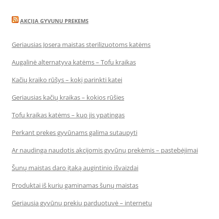
AKCIJA GYVUNU PREKEMS
Geriausias Josera maistas sterilizuotoms katėms
Augalinė alternatyva katėms – Tofu kraikas
Kačių kraiko rūšys – kokį parinkti katei
Geriausias kačių kraikas – kokios rūšies
Tofu kraikas katėms – kuo jis ypatingas
Perkant prekes gyvūnams galima sutaupyti
Ar naudinga naudotis akcijomis gyvūnų prekėmis – pastebėjimai
Šunų maistas daro įtaką augintinio išvaizdai
Produktai iš kurių gaminamas šunų maistas
Geriausia gyvūnų prekių parduotuvė – internetu