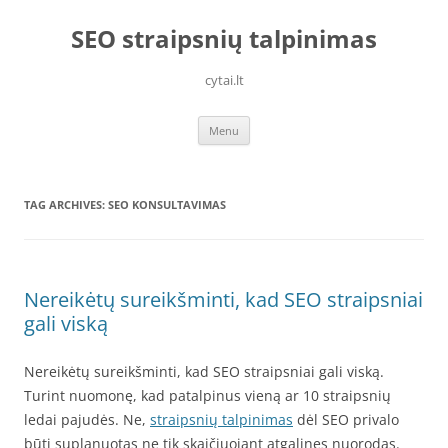
Skip
to
SEO straipsnių talpinimas
content
cytai.lt
Menu
TAG ARCHIVES:
SEO KONSULTAVIMAS
Nereikėtų sureikšminti, kad SEO straipsniai
gali viską
Nereikėtų sureikšminti, kad SEO straipsniai gali viską.
Turint nuomonę, kad patalpinus vieną ar 10 straipsnių
ledai pajudės. Ne,
straipsnių talpinimas
dėl SEO privalo
būti suplanuotas ne tik skaičiuojant atgalines nuorodas.