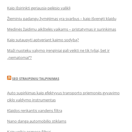
Kaip išsirinkti geriausią pelėsio valiklį
Žieminių padangų žymėjimas yra svarbus – kaip išvengti klaidų
Medinės žaidimų aikštelės vaikams – pristatymas ir surinkimas
Kaip sutaupyti aptveriant kaimo sodybą?
Maži nuotekų valymo įrenginiai gali veikti ne tik tyliai, bet ir
„nematomai‘‘?
SEO STRAIPSNIU TALPINIMAS
Auto supirkimas kaip efektyvus transporto priemonės gyvavimo
ciklo valdymo instrumentas
Klaidos renkantis vandens filtrą
Nano danga automobilio stiklams
Kaip veikia osmoso filtrai