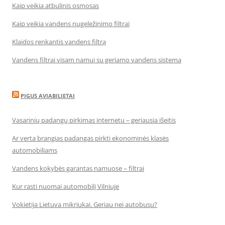
Kaip veikia atbulinis osmosas
Kaip veikia vandens nugeležinimo filtrai
Klaidos renkantis vandens filtrą
Vandens filtrai visam namui su geriamo vandens sistema
PIGUS AVIABILIETAI
Vasarinių padangų pirkimas internetu – geriausia išeitis
Ar verta brangias padangas pirkti ekonominės klasės
automobiliams
Vandens kokybės garantas namuose – filtrai
Kur rasti nuomai automobilį Vilniuje
Vokietija Lietuva mikriukai. Geriau nei autobusu?