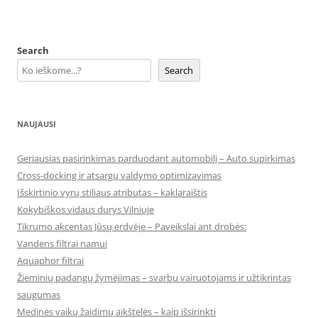
Search
Search
NAUJAUSI
Geriausias pasirinkimas parduodant automobilį – Auto supirkimas
Cross-docking ir atsargų valdymo optimizavimas
Išskirtinio vyrų stiliaus atributas – kaklaraištis
Kokybiškos vidaus durys Vilniuje
Tikrumo akcentas Jūsų erdvėje – Paveikslai ant drobės:
Vandens filtrai namui
Aquaphor filtrai
Žieminių padangų žymėjimas – svarbu vairuotojams ir užtikrintas
saugumas
Medinės vaikų žaidimų aikštelės – kaip išsirinkti