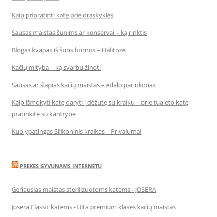
Kaip pripratinti katę prie draskyklės
Sausas maistas šunims ar konservai – ką rinktis
Blogas kvapas iš šuns burnos – Halitozė
Kačių mityba – ką svarbu žinoti
Sausas ar šlapias kačių maistas – ėdalo parinkimas
Kaip išmokyti katę daryti į dėžutę su kraiku – prie tualeto katę
pratinkite su kantrybe
Kuo ypatingas Silikoninis kraikas – Privalumai
PREKES GYVUNAMS INTERNETU
Geriausias maistas sterilizuotoms katėms - JOSERA
Josera Classic katėms - Ulta premium klasės kačių maistas