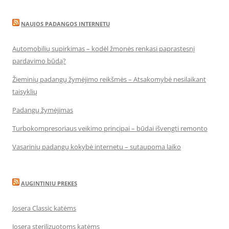
NAUJOS PADANGOS INTERNETU
Automobilių supirkimas – kodėl žmonės renkasi paprastesnį
pardavimo būdą?
Žieminių padangų žymėjimo reikšmės – Atsakomybė nesilaikant
taisyklių
Padangų žymėjimas
Turbokompresoriaus veikimo principai – būdai išvengti remonto
Vasarinių padangų kokybė internetu – sutaupoma laiko
AUGINTINIU PREKES
Josera Classic katėms
Josera sterilizuotoms katėms