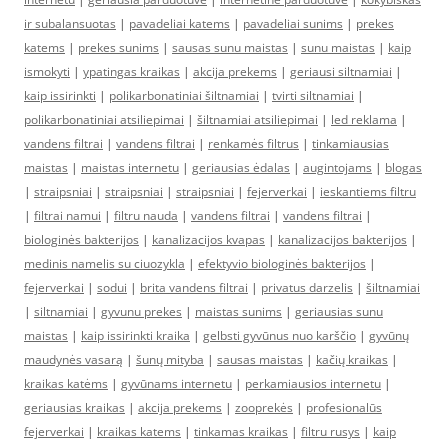
ir subalansuotas
|
pavadeliai katems
|
pavadeliai sunims
|
prekes
katems
|
prekes sunims
|
sausas sunu maistas
|
sunu maistas
|
kaip
ismokyti
|
ypatingas kraikas
|
akcija prekems
|
geriausi siltnamiai
|
kaip issirinkti
|
polikarbonatiniai šiltnamiai
|
tvirti siltnamiai
|
polikarbonatiniai atsiliepimai
|
šiltnamiai atsiliepimai
|
led reklama
|
vandens filtrai
|
vandens filtrai
|
renkamės filtrus
|
tinkamiausias
maistas
|
maistas internetu
|
geriausias ėdalas
|
augintojams
|
blogas
|
straipsniai
|
straipsniai
|
straipsniai
|
fejerverkai
|
ieskantiems filtru
|
filtrai namui
|
filtru nauda
|
vandens filtrai
|
vandens filtrai
|
biologinės bakterijos
|
kanalizacijos kvapas
|
kanalizacijos bakterijos
|
medinis namelis su ciuozykla
|
efektyvio biologinės bakterijos
|
fejerverkai
|
sodui
|
brita vandens filtrai
|
privatus darzelis
|
šiltnamiai
|
siltnamiai
|
gyvunu prekes
|
maistas sunims
|
geriausias sunu
maistas
|
kaip issirinkti kraika
|
gelbsti gyvūnus nuo karščio
|
gyvūnų
maudynės vasarą
|
šunų mityba
|
sausas maistas
|
kačių kraikas
|
kraikas katėms
|
gyvūnams internetu
|
perkamiausios internetu
|
geriausias kraikas
|
akcija prekems
|
zooprekės
|
profesionalūs
fejerverkai
|
kraikas katems
|
tinkamas kraikas
|
filtru rusys
|
kaip