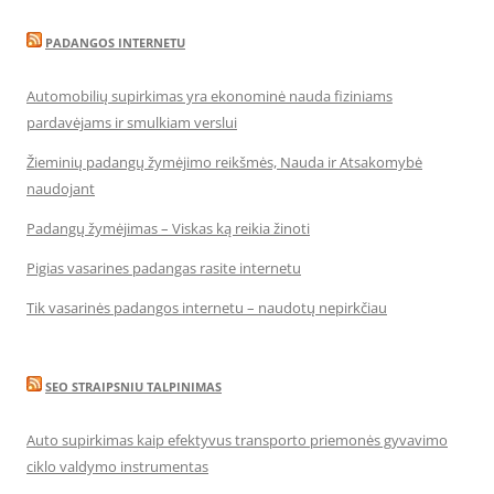
PADANGOS INTERNETU
Automobilių supirkimas yra ekonominė nauda fiziniams
pardavėjams ir smulkiam verslui
Žieminių padangų žymėjimo reikšmės, Nauda ir Atsakomybė
naudojant
Padangų žymėjimas – Viskas ką reikia žinoti
Pigias vasarines padangas rasite internetu
Tik vasarinės padangos internetu – naudotų nepirkčiau
SEO STRAIPSNIU TALPINIMAS
Auto supirkimas kaip efektyvus transporto priemonės gyvavimo
ciklo valdymo instrumentas