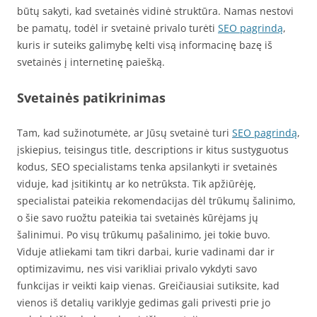
būtų sakyti, kad svetainės vidinė struktūra. Namas nestovi
be pamatų, todėl ir svetainė privalo turėti
SEO pagrindą
,
kuris ir suteiks galimybę kelti visą informacinę bazę iš
svetainės į internetinę paiešką.
Svetainės patikrinimas
Tam, kad sužinotumėte, ar Jūsų svetainė turi
SEO pagrindą
,
įskiepius, teisingus title, descriptions ir kitus sustyguotus
kodus, SEO specialistams tenka apsilankyti ir svetainės
viduje, kad įsitikintų ar ko netrūksta. Tik apžiūrėję,
specialistai pateikia rekomendacijas dėl trūkumų šalinimo,
o šie savo ruožtu pateikia tai svetainės kūrėjams jų
šalinimui. Po visų trūkumų pašalinimo, jei tokie buvo.
Viduje atliekami tam tikri darbai, kurie vadinami dar ir
optimizavimu, nes visi varikliai privalo vykdyti savo
funkcijas ir veikti kaip vienas. Greičiausiai sutiksite, kad
vienos iš detalių variklyje gedimas gali privesti prie jo