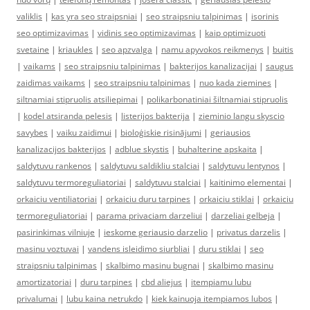
valiklis
|
kas yra seo straipsniai
|
seo straipsniu talpinimas
|
isorinis
seo optimizavimas
|
vidinis seo optimizavimas
|
kaip optimizuoti
svetaine
|
kriaukles
|
seo apzvalga
|
namu apyvokos reikmenys
|
buitis
|
vaikams
|
seo straipsniu talpinimas
|
bakterijos kanalizacijai
|
saugus
zaidimas vaikams
|
seo straipsniu talpinimas
|
nuo kada ziemines
|
siltnamiai stipruolis atsiliepimai
|
polikarbonatiniai šiltnamiai stipruolis
|
kodel atsiranda pelesis
|
listerijos bakterija
|
zieminio langu skyscio
savybes
|
vaiku zaidimui
|
bioloģiskie risinājumi
|
geriausios
kanalizacijos bakterijos
|
adblue skystis
|
buhalterine apskaita
|
saldytuvu rankenos
|
saldytuvu saldikliu stalciai
|
saldytuvu lentynos
|
saldytuvu termoreguliatoriai
|
saldytuvu stalciai
|
kaitinimo elementai
|
orkaiciu ventiliatoriai
|
orkaiciu duru tarpines
|
orkaiciu stiklai
|
orkaiciu
termoreguliatoriai
|
parama privaciam darzeliui
|
darzeliai gelbeja
|
pasirinkimas vilniuje
|
ieskome geriausio darzelio
|
privatus darzelis
|
masinu voztuvai
|
vandens isleidimo siurbliai
|
duru stiklai
|
seo
straipsniu talpinimas
|
skalbimo masinu bugnai
|
skalbimo masinu
amortizatoriai
|
duru tarpines
|
cbd aliejus
|
itempiamu lubu
privalumai
|
lubu kaina netrukdo
|
kiek kainuoja itempiamos lubos
|