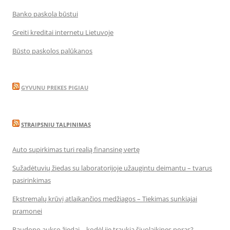
Banko paskola būstui
Greiti kreditai internetu Lietuvoje
Būsto paskolos palūkanos
GYVUNU PREKES PIGIAU
STRAIPSNIU TALPINIMAS
Auto supirkimas turi realią finansinę vertę
Sužadėtuvių žiedas su laboratorijoje užaugintu deimantu – tvarus
pasirinkimas
Ekstremalų krūvį atlaikančios medžiagos – Tiekimas sunkiajai
pramonei
Raudono aukso žiedai – kodėl jie traukia šiuolaikines poras?