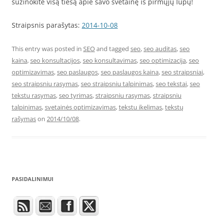
sužinokite visą tiesą apie savo svetainę iš pirmųjų lūpų!
Straipsnis parašytas:
2014-10-08
This entry was posted in
SEO
and tagged
seo
,
seo auditas
,
seo
kaina
,
seo konsultacijos
,
seo konsultavimas
,
seo optimizacija
,
seo
optimizavimas
,
seo paslaugos
,
seo paslaugos kaina
,
seo straipsniai
,
seo straipsniu rasymas
,
seo straipsniu talpinimas
,
seo tekstai
,
seo
tekstu rasymas
,
seo tyrimas
,
straipsniu rasymas
,
straipsniu
talpinimas
,
svetainės optimizavimas
,
tekstu ikelimas
,
tekstų
rašymas
on
2014/10/08
.
PASIDALINIMUI