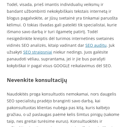
Todėl, visada, prieš imantis individualių veiksmų ir
bandant užbombinti nekokybiškais tekstais internetą ir
blogus pagalvokite, ar Jūsų svetainė yra tinkamai paruošta
kėlimui. O tokias išvadas gali pateikti tik specialistai, kurie
išmano savo darbą ir turi ilgametę patirtį. Todėl
nesigėdinkite kreiptis dėl turimos internetinės svetainės
vidinės SEO analizės, kitaip vadinant dar
SEO auditu
. Juk
užsakyti
SEO straipsniai
niekur nedings. Juos galėsite
panaudoti vėliau, suprantama, jei ir jie bus parašyti
kokybiškai ir pagal visus GOOGLE reikalavimus dėl SEO.
Nevenkite konsultacijų
Naudokitės proga konsultuotis nemokamai, nors daugelis
SEO specialistų pradėjo branginti savo darbą, kai
pakonsultuotas klientas nubėga pas kitą, kuris kalbėjo
gražiau, o už paslaugas paėmė kelis šimtus pinigų (sakome
taip, nes greitai turėsime eurus). Konsultuokitės ir