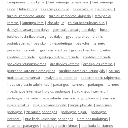
itempiamos lubos kaina
|
kiek kainuoja itempiamos
|
kiek kainuoja
lubos
|
lubu kainos
|
lubu rusys vilniuje
|
lubos vilniuje
|
siltnamiai
|
turbinu remontas kaune
|
turbinu remontas klaipeda
|
straipsniai
katems
|
laiminga kate
|
cbd aliejus
|
zaislai berniukams nuo
|
dziovykliu atsargines dalys
|
gartraukiu atsargines dalys
|
bosch
buitines technikos atsargines dalys
|
gyvunu prekes
|
vidinis
optimizavimas
|
pasiskolinti nesudėtinga
|
paskolos internetu
|
paskolos internetu
|
greitasis kreditas
|
greitas kreditas
|
greitas
kreditas internetu
|
greitieji kreditai internetu
|
kreditas internetu
|
paskolos refinansavimas
|
draskykles katems
|
draskykles katems
|
pripratinti kate prie draskykles
|
medinis namelis su ciuozykla
|
sausas
maistas ar konservai
|
isvalyti tepalo demes
|
seo straipsniu talpinimas
|
seo straipsniu talpinimas
|
padangos internetu
|
padangos internetu
|
padangos internetu
|
pigios padangos
|
padangos internetu
|
padangos internetu
|
neuzsalantis zieminis langu ploviklis
|
zieminis
langu ploviklis
|
langu plovimo skystis
|
langu ploviklis
|
vasarines
padangos
|
ziemines padangos
|
padangos pigiau
|
padangos
internetu
|
nuo kada keiciamos padangos
|
ziemines padangos
|
vasarines padangos
|
padangu pasirinkimas
|
nuo kada keiciamos