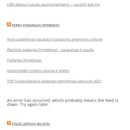
CBD aliejaus nauda sportuojantiems – naudoti gali visi
PERKU PADANGAS INTERNETU
Auto supirkimas naudotų transporto priemonių rinkoje
Žieminių padangų žymėjimas – saugumas ir nauda
Padangų žymėjimas
Automobilio turbinų istorija ir ateitis
TOP 6 populiariausi padangų gamintojai Lietuvoje 2021
An error has occurred, which probably means the feed is
down. Try again later.
PIGUS LEKTUVU BILIETAI