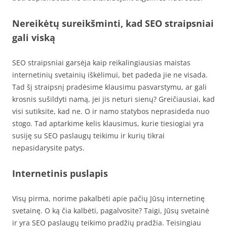
Nereikėtų sureikšminti, kad SEO straipsniai
gali viską
SEO straipsniai garsėja kaip reikalingiausias maistas
internetinių svetainių iškėlimui, bet padeda jie ne visada.
Tad šį straipsnį pradėsime klausimu pasvarstymu, ar gali
krosnis sušildyti namą, jei jis neturi sienų? Greičiausiai, kad
visi sutiksite, kad ne. O ir namo statybos neprasideda nuo
stogo. Tad aptarkime kelis klausimus, kurie tiesiogiai yra
susiję su SEO paslaugų teikimu ir kurių tikrai
nepasidarysite patys.
Internetinis puslapis
Visų pirma, norime pakalbėti apie pačių Jūsų internetinę
svetainę. O ką čia kalbėti, pagalvosite? Taigi, Jūsų svetainė
ir yra SEO paslaugų teikimo pradžių pradžia. Teisingiau