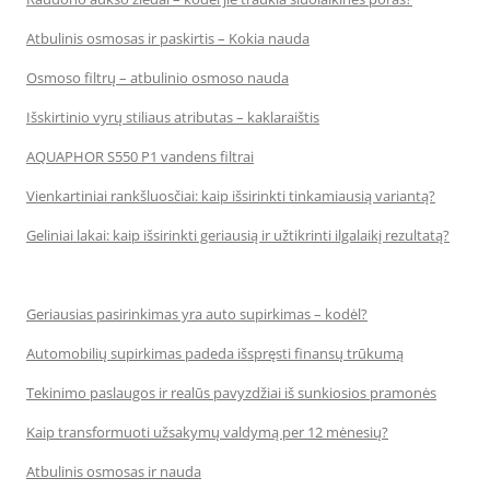
Atbulinis osmosas ir paskirtis – Kokia nauda
Osmoso filtrų – atbulinio osmoso nauda
Išskirtinio vyrų stiliaus atributas – kaklaraištis
AQUAPHOR S550 P1 vandens filtrai
Vienkartiniai rankšluosčiai: kaip išsirinkti tinkamiausią variantą?
Geliniai lakai: kaip išsirinkti geriausią ir užtikrinti ilgalaikį rezultatą?
Geriausias pasirinkimas yra auto supirkimas – kodėl?
Automobilių supirkimas padeda išspręsti finansų trūkumą
Tekinimo paslaugos ir realūs pavyzdžiai iš sunkiosios pramonės
Kaip transformuoti užsakymų valdymą per 12 mėnesių?
Atbulinis osmosas ir nauda