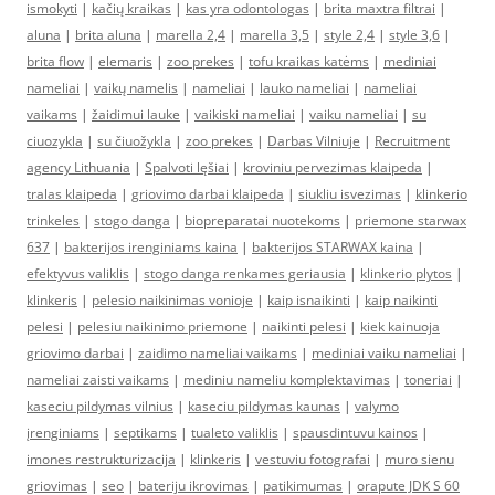
ismokyti
|
kačių kraikas
|
kas yra odontologas
|
brita maxtra filtrai
|
aluna
|
brita aluna
|
marella 2,4
|
marella 3,5
|
style 2,4
|
style 3,6
|
brita flow
|
elemaris
|
zoo prekes
|
tofu kraikas katėms
|
mediniai
nameliai
|
vaikų namelis
|
nameliai
|
lauko nameliai
|
nameliai
vaikams
|
žaidimui lauke
|
vaikiski nameliai
|
vaiku nameliai
|
su
ciuozykla
|
su čiuožykla
|
zoo prekes
|
Darbas Vilniuje
|
Recruitment
agency Lithuania
|
Spalvoti lęšiai
|
kroviniu pervezimas klaipeda
|
tralas klaipeda
|
griovimo darbai klaipeda
|
siukliu isvezimas
|
klinkerio
trinkeles
|
stogo danga
|
biopreparatai nuotekoms
|
priemone starwax
637
|
bakterijos irenginiams kaina
|
bakterijos STARWAX kaina
|
efektyvus valiklis
|
stogo danga renkames geriausia
|
klinkerio plytos
|
klinkeris
|
pelesio naikinimas vonioje
|
kaip isnaikinti
|
kaip naikinti
pelesi
|
pelesiu naikinimo priemone
|
naikinti pelesi
|
kiek kainuoja
griovimo darbai
|
zaidimo nameliai vaikams
|
mediniai vaiku nameliai
|
nameliai zaisti vaikams
|
mediniu nameliu komplektavimas
|
toneriai
|
kaseciu pildymas vilnius
|
kaseciu pildymas kaunas
|
valymo
įrenginiams
|
septikams
|
tualeto valiklis
|
spausdintuvu kainos
|
imones restrukturizacija
|
klinkeris
|
vestuviu fotografai
|
muro sienu
griovimas
|
seo
|
bateriju ikrovimas
|
patikimumas
|
orapute JDK S 60