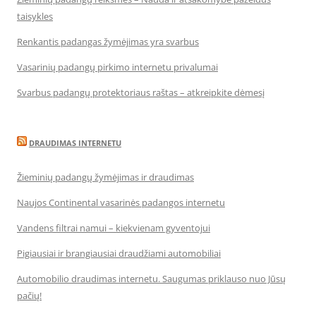
taisykles
Renkantis padangas žymėjimas yra svarbus
Vasarinių padangų pirkimo internetu privalumai
Svarbus padangų protektoriaus raštas – atkreipkite dėmesį
DRAUDIMAS INTERNETU
Žieminių padangų žymėjimas ir draudimas
Naujos Continental vasarinės padangos internetu
Vandens filtrai namui – kiekvienam gyventojui
Pigiausiai ir brangiausiai draudžiami automobiliai
Automobilio draudimas internetu. Saugumas priklauso nuo Jūsų
pačių!