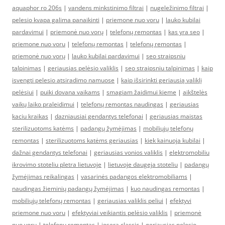
aquaphor ro 206s
|
vandens minkstinimo filtrai
|
nugeležinimo filtrai
|
pelesio kvapa galima panaikinti
|
priemone nuo voru
|
lauko kubilai
pardavimui
|
priemonė nuo vorų
|
telefonų remontas
|
kas yra seo
|
priemone nuo voru
|
telefonų remontas
|
telefonų remontas
|
priemonė nuo vorų
|
lauko kubilai pardavimui
|
seo straipsniu
talpinimas
|
geriausias pelėsio valiklis
|
seo straipsniu talpinimas
|
kaip
isvengti pelesio atsiradimo namuose
|
kaip išsirinkti geriausią valiklį
pelėsiui
|
puiki dovana vaikams
|
smagiam žaidimui kieme
|
aikštelės
vaikų laiko praleidimui
|
telefonų remontas naudingas
|
geriausias
kaciu kraikas
|
dazniausiai gendantys telefonai
|
geriausias maistas
sterilizuotoms katėms
|
padangų žymėjimas
|
mobiliųjų telefonų
remontas
|
sterilizuotoms katėms geriausias
|
kiek kainuoja kubilai
|
dažnai gendantys telefonai
|
geriausias vonios valiklis
|
elektromobiliu
ikrovimo stoteliu pletra lietuvoje
|
lietuvoje daugeja stoteliu
|
padangų
žymėjimas reikalingas
|
vasarinės padangos elektromobiliams
|
naudingas žieminių padangų žymėjimas
|
kuo naudingas remontas
|
mobiliųjų telefonų remontas
|
geriausias valiklis peliui
|
efektyvi
priemone nuo voru
|
efektyviai veikiantis pelėsio valiklis
|
priemonė
nuo vorų
|
telefonų remontas
|
josera classic
|
geriausias pelesio