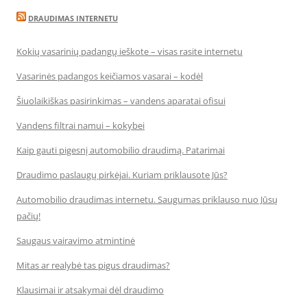
DRAUDIMAS INTERNETU
Kokių vasarinių padangų ieškote – visas rasite internetu
Vasarinės padangos keičiamos vasarai – kodėl
Šiuolaikiškas pasirinkimas – vandens aparatai ofisui
Vandens filtrai namui – kokybei
Kaip gauti pigesnį automobilio draudimą. Patarimai
Draudimo paslaugų pirkėjai. Kuriam priklausote Jūs?
Automobilio draudimas internetu. Saugumas priklauso nuo Jūsų
pačių!
Saugaus vairavimo atmintinė
Mitas ar realybė tas pigus draudimas?
Klausimai ir atsakymai dėl draudimo