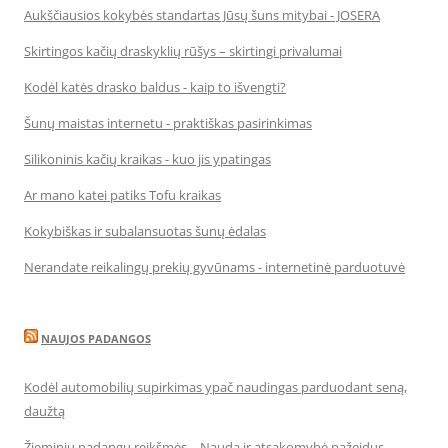
Aukščiausios kokybės standartas Jūsų šuns mitybai - JOSERA
Skirtingos kačių draskyklių rūšys – skirtingi privalumai
Kodėl katės drasko baldus - kaip to išvengti?
Šunų maistas internetu - praktiškas pasirinkimas
Silikoninis kačių kraikas - kuo jis ypatingas
Ar mano katei patiks Tofu kraikas
Kokybiškas ir subalansuotas šunų ėdalas
Nerandate reikalingų prekių gyvūnams - internetinė parduotuvė
NAUJOS PADANGOS
Kodėl automobilių supirkimas ypač naudingas parduodant seną,
daužtą
Žieminių padangų reikšmės – Nauda ir atsakomybė pažeidus