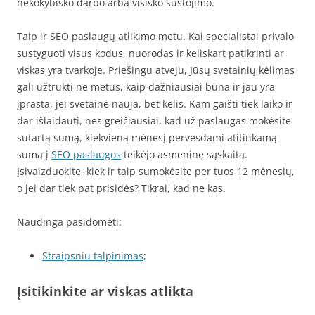
nekokybiško darbo arba visiško sustojimo.
Taip ir SEO paslaugų atlikimo metu. Kai specialistai privalo
sustyguoti visus kodus, nuorodas ir keliskart patikrinti ar
viskas yra tvarkoje. Priešingu atveju, Jūsų svetainių kėlimas
gali užtrukti ne metus, kaip dažniausiai būna ir jau yra
įprasta, jei svetainė nauja, bet kelis. Kam gaišti tiek laiko ir
dar išlaidauti, nes greičiausiai, kad už paslaugas mokėsite
sutartą sumą, kiekvieną mėnesį pervesdami atitinkamą
sumą į
SEO paslaugos
teikėjo asmeninę sąskaitą.
Įsivaizduokite, kiek ir taip sumokėsite per tuos 12 mėnesių,
o jei dar tiek pat prisidės? Tikrai, kad ne kas.
Naudinga pasidomėti:
Straipsniu talpinimas
;
Įsitikinkite ar viskas atlikta