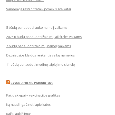
Vandenyje rasti nitratai - poveikis sveikatai
5 būdų panaudoti lauko namelį vaikams
2026 6 būdų panaudoti žaidimų aikšteles vaikams
7 būdų panaudoti žaidimų namelį vaikams
Dažniausios klaidos renkantis vaikų namelius
11 būdų panaudoti medinę laipiojimo sienelę
GYVUNU PREKIU PARDUOTUVE
Kačių skiepai – vakcinacijos grafikas
Ką naudinga žinoti apie kates
Kačių auklėjimas