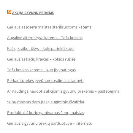
AKCIJA GYVUNU PREKEMS
Geriausias Josera maistas sterilizuotoms katėms
Augalinė alternatyva katėms – Tofu kraikas
Kačių kraiko rūšys – kokį parinkti katei
Geriausias kačių kraikas – kokios rūšies
Tofu kraikas katėms – kuo jis ypatingas
Perkant prekes gyvūnams galima sutaupyti
Ar naudinga naudotis akcijomis gyvūnų prekėmis – pastebėjimai
Šunų maistas daro įtaką augintinio išvaizdai
Produktai iš kurių gaminamas šunų maistas
Geriausia gyvūnų prekių parduotuvė – internetu