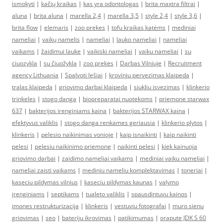
ismokyti
|
kačių kraikas
|
kas yra odontologas
|
brita maxtra filtrai
|
aluna
|
brita aluna
|
marella 2,4
|
marella 3,5
|
style 2,4
|
style 3,6
|
brita flow
|
elemaris
|
zoo prekes
|
tofu kraikas katėms
|
mediniai
nameliai
|
vaikų namelis
|
nameliai
|
lauko nameliai
|
nameliai
vaikams
|
žaidimui lauke
|
vaikiski nameliai
|
vaiku nameliai
|
su
ciuozykla
|
su čiuožykla
|
zoo prekes
|
Darbas Vilniuje
|
Recruitment
agency Lithuania
|
Spalvoti lęšiai
|
kroviniu pervezimas klaipeda
|
tralas klaipeda
|
griovimo darbai klaipeda
|
siukliu isvezimas
|
klinkerio
trinkeles
|
stogo danga
|
biopreparatai nuotekoms
|
priemone starwax
637
|
bakterijos irenginiams kaina
|
bakterijos STARWAX kaina
|
efektyvus valiklis
|
stogo danga renkames geriausia
|
klinkerio plytos
|
klinkeris
|
pelesio naikinimas vonioje
|
kaip isnaikinti
|
kaip naikinti
pelesi
|
pelesiu naikinimo priemone
|
naikinti pelesi
|
kiek kainuoja
griovimo darbai
|
zaidimo nameliai vaikams
|
mediniai vaiku nameliai
|
nameliai zaisti vaikams
|
mediniu nameliu komplektavimas
|
toneriai
|
kaseciu pildymas vilnius
|
kaseciu pildymas kaunas
|
valymo
įrenginiams
|
septikams
|
tualeto valiklis
|
spausdintuvu kainos
|
imones restrukturizacija
|
klinkeris
|
vestuviu fotografai
|
muro sienu
griovimas
|
seo
|
bateriju ikrovimas
|
patikimumas
|
orapute JDK S 60