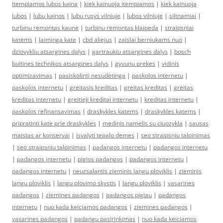
itempiamos lubos kaina
|
kiek kainuoja itempiamos
|
kiek kainuoja
lubos
|
lubu kainos
|
lubu rusys vilniuje
|
lubos vilniuje
|
siltnamiai
|
turbinu remontas kaune
|
turbinu remontas klaipeda
|
straipsniai
katems
|
laiminga kate
|
cbd aliejus
|
zaislai berniukams nuo
|
dziovykliu atsargines dalys
|
gartraukiu atsargines dalys
|
bosch
buitines technikos atsargines dalys
|
gyvunu prekes
|
vidinis
optimizavimas
|
pasiskolinti nesudėtinga
|
paskolos internetu
|
paskolos internetu
|
greitasis kreditas
|
greitas kreditas
|
greitas
kreditas internetu
|
greitieji kreditai internetu
|
kreditas internetu
|
paskolos refinansavimas
|
draskykles katems
|
draskykles katems
|
pripratinti kate prie draskykles
|
medinis namelis su ciuozykla
|
sausas
maistas ar konservai
|
isvalyti tepalo demes
|
seo straipsniu talpinimas
|
seo straipsniu talpinimas
|
padangos internetu
|
padangos internetu
|
padangos internetu
|
pigios padangos
|
padangos internetu
|
padangos internetu
|
neuzsalantis zieminis langu ploviklis
|
zieminis
langu ploviklis
|
langu plovimo skystis
|
langu ploviklis
|
vasarines
padangos
|
ziemines padangos
|
padangos pigiau
|
padangos
internetu
|
nuo kada keiciamos padangos
|
ziemines padangos
|
vasarines padangos
|
padangu pasirinkimas
|
nuo kada keiciamos