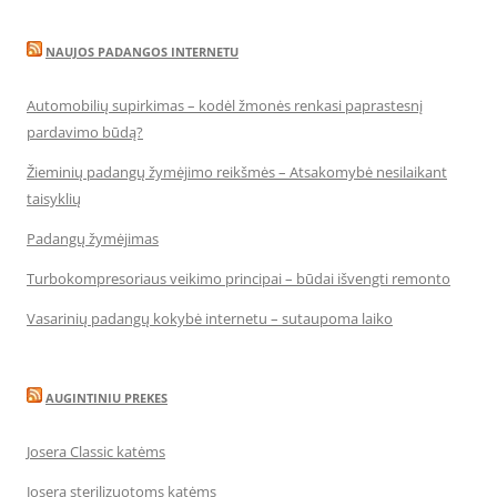
NAUJOS PADANGOS INTERNETU
Automobilių supirkimas – kodėl žmonės renkasi paprastesnį
pardavimo būdą?
Žieminių padangų žymėjimo reikšmės – Atsakomybė nesilaikant
taisyklių
Padangų žymėjimas
Turbokompresoriaus veikimo principai – būdai išvengti remonto
Vasarinių padangų kokybė internetu – sutaupoma laiko
AUGINTINIU PREKES
Josera Classic katėms
Josera sterilizuotoms katėms