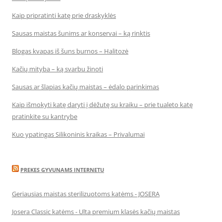
Kaip pripratinti katę prie draskyklės
Sausas maistas šunims ar konservai – ką rinktis
Blogas kvapas iš šuns burnos – Halitozė
Kačių mityba – ką svarbu žinoti
Sausas ar šlapias kačių maistas – ėdalo parinkimas
Kaip išmokyti katę daryti į dėžutę su kraiku – prie tualeto katę
pratinkite su kantrybe
Kuo ypatingas Silikoninis kraikas – Privalumai
PREKES GYVUNAMS INTERNETU
Geriausias maistas sterilizuotoms katėms - JOSERA
Josera Classic katėms - Ulta premium klasės kačių maistas