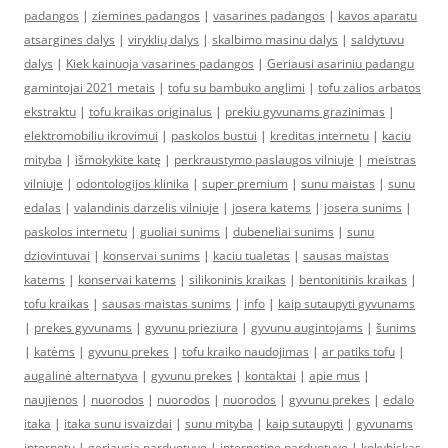
padangos
|
ziemines padangos
|
vasarines padangos
|
kavos aparatu
atsargines dalys
|
viryklių dalys
|
skalbimo masinu dalys
|
saldytuvu
dalys
|
Kiek kainuoja vasarines padangos
|
Geriausi asariniu padangu
gamintojai 2021 metais
|
tofu su bambuko anglimi
|
tofu zalios arbatos
ekstraktu
|
tofu kraikas originalus
|
prekiu gyvunams grazinimas
|
elektromobiliu ikrovimui
|
paskolos bustui
|
kreditas internetu
|
kaciu
mityba
|
išmokykite katę
|
perkraustymo paslaugos vilniuje
|
meistras
vilniuje
|
odontologijos klinika
|
super premium
|
sunu maistas
|
sunu
edalas
|
valandinis darzelis vilniuje
|
josera katems
|
josera sunims
|
paskolos internetu
|
guoliai sunims
|
dubeneliai sunims
|
sunu
dziovintuvai
|
konservai sunims
|
kaciu tualetas
|
sausas maistas
katems
|
konservai katems
|
silikoninis kraikas
|
bentonitinis kraikas
|
tofu kraikas
|
sausas maistas sunims
|
info
|
kaip sutaupyti gyvunams
|
prekes gyvunams
|
gyvunu prieziura
|
gyvunu augintojams
|
šunims
|
katėms
|
gyvunu prekes
|
tofu kraiko naudojimas
|
ar patiks tofu
|
augalinė alternatyva
|
gyvunu prekes
|
kontaktai
|
apie mus
|
naujienos
|
nuorodos
|
nuorodos
|
nuorodos
|
gyvunu prekes
|
edalo
itaka
|
itaka sunu isvaizdai
|
sunu mityba
|
kaip sutaupyti
|
gyvunams
internetu
|
geriausia parduotuve
|
internetine parduotuve
|
kokybiskas