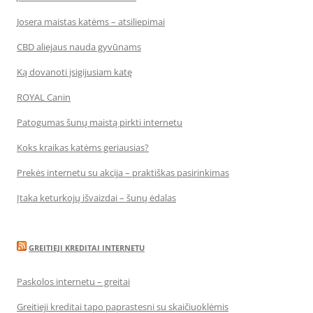
Josera maistas katėms – atsiliepimai
CBD aliejaus nauda gyvūnams
Ką dovanoti įsigijusiam katę
ROYAL Canin
Patogumas šunų maistą pirkti internetu
Koks kraikas katėms geriausias?
Prekės internetu su akcija – praktiškas pasirinkimas
Įtaka keturkojų išvaizdai – šunų ėdalas
GREITIEJI KREDITAI INTERNETU
Paskolos internetu – greitai
Greitieji kreditai tapo paprastesni su skaičiuoklėmis