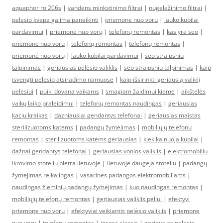
aquaphor ro 206s
|
vandens minkstinimo filtrai
|
nugeležinimo filtrai
|
pelesio kvapa galima panaikinti
|
priemone nuo voru
|
lauko kubilai
pardavimui
|
priemonė nuo vorų
|
telefonų remontas
|
kas yra seo
|
priemone nuo voru
|
telefonų remontas
|
telefonų remontas
|
priemonė nuo vorų
|
lauko kubilai pardavimui
|
seo straipsniu
talpinimas
|
geriausias pelėsio valiklis
|
seo straipsniu talpinimas
|
kaip
isvengti pelesio atsiradimo namuose
|
kaip išsirinkti geriausią valiklį
pelėsiui
|
puiki dovana vaikams
|
smagiam žaidimui kieme
|
aikštelės
vaikų laiko praleidimui
|
telefonų remontas naudingas
|
geriausias
kaciu kraikas
|
dazniausiai gendantys telefonai
|
geriausias maistas
sterilizuotoms katėms
|
padangų žymėjimas
|
mobiliųjų telefonų
remontas
|
sterilizuotoms katėms geriausias
|
kiek kainuoja kubilai
|
dažnai gendantys telefonai
|
geriausias vonios valiklis
|
elektromobiliu
ikrovimo stoteliu pletra lietuvoje
|
lietuvoje daugeja stoteliu
|
padangų
žymėjimas reikalingas
|
vasarinės padangos elektromobiliams
|
naudingas žieminių padangų žymėjimas
|
kuo naudingas remontas
|
mobiliųjų telefonų remontas
|
geriausias valiklis peliui
|
efektyvi
priemone nuo voru
|
efektyviai veikiantis pelėsio valiklis
|
priemonė
nuo vorų
|
telefonų remontas
|
josera classic
|
geriausias pelesio