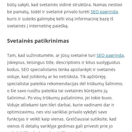
būtų sakyti, kad svetainės vidinė struktūra. Namas nestovi
be pamatų, todėl ir svetainė privalo turėti
SEO pagrindą
,
kuris ir suteiks galimybę kelti visą informacinę bazę iš
svetainės į internetinę paiešką.
Svetainės patikrinimas
Tam, kad sužinotumėte, ar Jūsų svetainė turi
SEO pagrindą
,
įskiepius, teisingus title, descriptions ir kitus sustyguotus
kodus, SEO specialistams tenka apsilankyti ir svetainės
viduje, kad įsitikintų ar ko netrūksta. Tik apžiūrėję,
specialistai pateikia rekomendacijas dėl trūkumų šalinimo,
o šie savo ruožtu pateikia tai svetainės kūrėjams jų
šalinimui. Po visų trūkumų pašalinimo, jei tokie buvo.
Viduje atliekami tam tikri darbai, kurie vadinami dar ir
optimizavimu, nes visi varikliai privalo vykdyti savo
funkcijas ir veikti kaip vienas. Greičiausiai sutiksite, kad
vienos iš detalių variklyje gedimas gali privesti prie jo