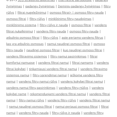
žymėjimas
|
padangų žymėjimas
|
žieminių padangų žymėjimas
|
filtrų
rūšys
|
filtrai nugeležinimui
|
osmoso filtrai> |
osmoso filtrų nauda
|
osmoso filtrai
|
filtrų rūšys
|
minkštinimo filtrų naudojimas
|
minkštinimo sistema
|
filtrų rūšys ir nauda
|
osmoso filtrai
|
vandens
filtrai nukalkinimui
|
vandens filtrų nauda
|
osmoso filtrų nauda
|
atbulinio osmoso filtrai
|
filtrų rūšys
|
apie geriamo vandens filtrus
|
kas yra atbulinis osmosas
|
namui naudingi osmoso filtrai
|
osmoso
filtrų nauda
|
naudingi osmoso filtrai
|
kuo naudingi osmoso filtrai
|
vandens filtravimo sistemos
|
filtrų namui pasirinkimas
|
filtrai
komfortui namuose
|
vandens filtrai namui
|
filtrai namams
|
vandens
filtrai kokybei
|
tinkamiausi vandens filtrai namui
|
vandens filtravimo
sistemos namui
|
filtrų sprendimai namui
|
ieškome vandens filtrų
namui
|
vandens filtrų namui rūšys
|
vandens kokybei filtrai namui
|
vandens namui filtrų pasirinkimas
|
vandens filtrų rtūšys
|
vandens
kokybei name
|
rekomenduojami vandens filtrai namui
|
vandens filtrai
namui
|
filtrų namui rūšys
|
vandens filtrų rūšys
|
vandens filtrai namui
|
namui naudingi osmoso filtrai
|
namui geriausi osmoso filtrai
|
filtrai
namui
|
vandens filtrų nauda
|
filtrų rūšys ir nauda
|
vandens filtrų