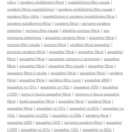
rūšys
|
vandens minkštinimo filtrai
|
nugeležinimo filtrų nauda
|
vandens filtrai nugeležinimui
|
vandens minkštinimo filtrų nauda
|
vandens filtrų rūšys
|
nugeležinimo ir vandens monkštinimo filtrai
|
vandens nukalkinimo filtrai
|
vandens filtrai
|
geriamo vandens
sistemos
|
osmoso filtrų nauda
|
atbulinio osmoso filtrai
|
seo
straipsniu talpinimas
|
aquaphor vandens filtrai
|
aquaphor filtrai
|
osmoso filtrų nauda
|
osmoso filtrai
|
vandens filtrai aquaphor
|
geriamo vandens filtrai
|
aquaphor filtrai
|
aquaphor filtrai
|
aquaphor
filtrai
|
aquaphor filtrai
|
aquaphor namams ir pramonei
|
aquaphor
filtrai
|
aquaphor filtrai
|
aquaphor filtrų nauda
|
aquaphor filtrai
|
aquapgor filtrai ir nauda
|
aquaphor filtrai
|
aquaphor filtrai
|
vandens
filtrai
|
aquaphor filtrai
|
vandens filtru rusys
|
aquaphor s800
|
aquaphor ro-101s
|
aquaphor ro-102s
|
aquapgor s550
|
aquaphor
s1000
|
namui ir biurui aquaphor filtrai
|
namams ir biurui aquaphor
filtrai
|
kodel aquaphor filtrai
|
aquaphor filtrai
|
vandens filtrai
|
aquaphor filtrai
|
aquaphor ro-101s
|
aquaphor ro-202s
|
aquaphor ro-
102s
|
aquaphor ro-202s
|
aquaphor ro-206s
|
vandens filtrai
|
aquaphor s800
|
aquaphor s550
|
geriamo vandens filtrai
|
aquaphor
s1000
|
aquaphor ro 101s
|
aquaphor 102s
|
aquaphor ro 202s
|