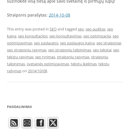
sužinokite visą tiesą apie savo svetainę iš pirmųjų lūpų!
Straipsnis parašytas:
2014-10-08
This entry was posted in
SEO
and tagged
seo
,
seo auditas
,
seo
kaina
,
seo konsultacijos
,
seo konsultavimas
,
seo optimizacija
,
seo
optimizavimas
,
seo paslaugos
,
seo paslaugos kaina
,
seo straipsniai
,
seo straipsniu rasymas
,
seo straipsniu talpinimas
,
seo tekstai
,
seo
tekstu rasymas
,
seo tyrimas
,
straipsniu rasymas
,
straipsniu
talpinimas
,
svetainės optimizavimas
,
tekstu ikelimas
,
tekstų
rašymas
on
2014/10/08
.
PASIDALINIMUI