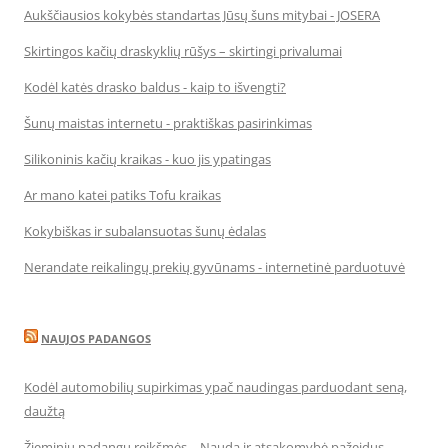
Aukščiausios kokybės standartas Jūsų šuns mitybai - JOSERA
Skirtingos kačių draskyklių rūšys – skirtingi privalumai
Kodėl katės drasko baldus - kaip to išvengti?
Šunų maistas internetu - praktiškas pasirinkimas
Silikoninis kačių kraikas - kuo jis ypatingas
Ar mano katei patiks Tofu kraikas
Kokybiškas ir subalansuotas šunų ėdalas
Nerandate reikalingų prekių gyvūnams - internetinė parduotuvė
NAUJOS PADANGOS
Kodėl automobilių supirkimas ypač naudingas parduodant seną,
daužtą
Žieminių padangų reikšmės – Nauda ir atsakomybė pažeidus