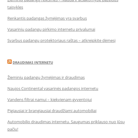
taisykles
Renkantis padangas žymėjimas yra svarbus
Vasarinių padangų pirkimo internetu privalumai
Svarbus padangų protektoriaus raštas – atkreipkite dėmesį
DRAUDIMAS INTERNETU
Žieminių padangų žymėjimas ir draudimas
Naujos Continental vasarinės padangos internetu
Vandens filtrai namui – kiekvienam gyventojui
Pigiausiai ir brangiausiai draudžiami automobiliai
Automobilio draudimas internetu. Saugumas priklauso nuo Jūsų
pačių!