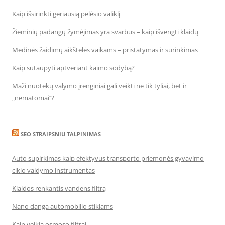
Kaip išsirinkti geriausią pelėsio valiklį
Žieminių padangų žymėjimas yra svarbus – kaip išvengti klaidų
Medinės žaidimų aikštelės vaikams – pristatymas ir surinkimas
Kaip sutaupyti aptveriant kaimo sodybą?
Maži nuotekų valymo įrenginiai gali veikti ne tik tyliai, bet ir
„nematomai‘‘?
SEO STRAIPSNIU TALPINIMAS
Auto supirkimas kaip efektyvus transporto priemonės gyvavimo
ciklo valdymo instrumentas
Klaidos renkantis vandens filtrą
Nano danga automobilio stiklams
Kaip veikia osmoso filtrai