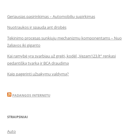
Geriausias pasirinkimas – Automobilių supirkimas
Nuotraukos ir spauda ant drobės
Tekinimo procesas sunkiųjų mechanizmų komponentams – Nuo
žaliavos iki giganto
Kai ramybė yra svarbiau už greitį, kodėl „Vezam123.lt“ renkasi
pedantišką tvarką ir BCA draudimą
Kaip pagerinti užsakymų valdymą?
PADANGOS INTERNETU
STRAIPSNIAI
Auto