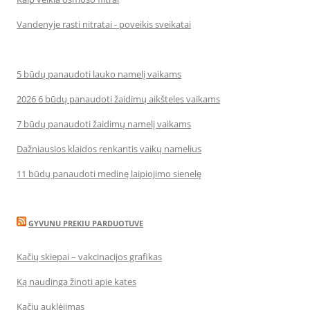
Vandenyje rasti nitratai - poveikis sveikatai
5 būdų panaudoti lauko namelį vaikams
2026 6 būdų panaudoti žaidimų aikšteles vaikams
7 būdų panaudoti žaidimų namelį vaikams
Dažniausios klaidos renkantis vaikų namelius
11 būdų panaudoti medinę laipiojimo sienelę
GYVUNU PREKIU PARDUOTUVE
Kačių skiepai – vakcinacijos grafikas
Ką naudinga žinoti apie kates
Kačių auklėjimas