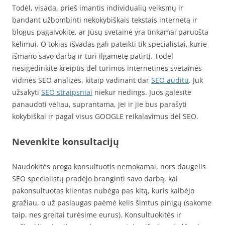
Todėl, visada, prieš imantis individualių veiksmų ir
bandant užbombinti nekokybiškais tekstais internetą ir
blogus pagalvokite, ar Jūsų svetainė yra tinkamai paruošta
kėlimui. O tokias išvadas gali pateikti tik specialistai, kurie
išmano savo darbą ir turi ilgametę patirtį. Todėl
nesigėdinkite kreiptis dėl turimos internetinės svetainės
vidinės SEO analizės, kitaip vadinant dar
SEO auditu
. Juk
užsakyti
SEO straipsniai
niekur nedings. Juos galėsite
panaudoti vėliau, suprantama, jei ir jie bus parašyti
kokybiškai ir pagal visus GOOGLE reikalavimus dėl SEO.
Nevenkite konsultacijų
Naudokitės proga konsultuotis nemokamai, nors daugelis
SEO specialistų pradėjo branginti savo darbą, kai
pakonsultuotas klientas nubėga pas kitą, kuris kalbėjo
gražiau, o už paslaugas paėmė kelis šimtus pinigų (sakome
taip, nes greitai turėsime eurus). Konsultuokitės ir