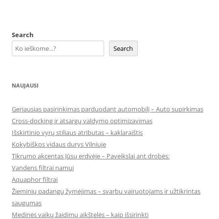
Search
Search
NAUJAUSI
Geriausias pasirinkimas parduodant automobilį – Auto supirkimas
Cross-docking ir atsargų valdymo optimizavimas
Išskirtinio vyrų stiliaus atributas – kaklaraištis
Kokybiškos vidaus durys Vilniuje
Tikrumo akcentas Jūsų erdvėje – Paveikslai ant drobės:
Vandens filtrai namui
Aquaphor filtrai
Žieminių padangų žymėjimas – svarbu vairuotojams ir užtikrintas
saugumas
Medinės vaikų žaidimų aikštelės – kaip išsirinkti