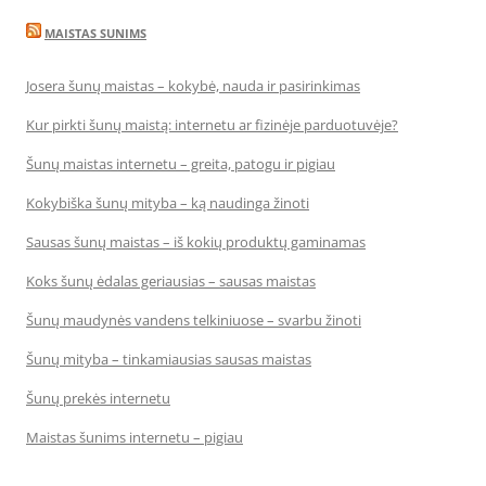
MAISTAS SUNIMS
Josera šunų maistas – kokybė, nauda ir pasirinkimas
Kur pirkti šunų maistą: internetu ar fizinėje parduotuvėje?
Šunų maistas internetu – greita, patogu ir pigiau
Kokybiška šunų mityba – ką naudinga žinoti
Sausas šunų maistas – iš kokių produktų gaminamas
Koks šunų ėdalas geriausias – sausas maistas
Šunų maudynės vandens telkiniuose – svarbu žinoti
Šunų mityba – tinkamiausias sausas maistas
Šunų prekės internetu
Maistas šunims internetu – pigiau