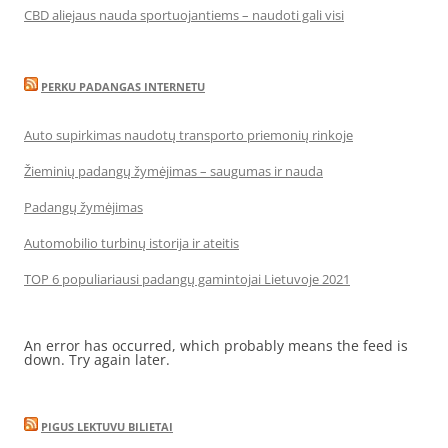
CBD aliejaus nauda sportuojantiems – naudoti gali visi
PERKU PADANGAS INTERNETU
Auto supirkimas naudotų transporto priemonių rinkoje
Žieminių padangų žymėjimas – saugumas ir nauda
Padangų žymėjimas
Automobilio turbinų istorija ir ateitis
TOP 6 populiariausi padangų gamintojai Lietuvoje 2021
An error has occurred, which probably means the feed is
down. Try again later.
PIGUS LEKTUVU BILIETAI