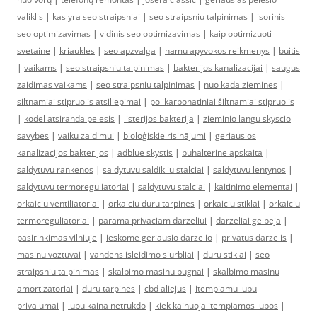
valiklis
|
kas yra seo straipsniai
|
seo straipsniu talpinimas
|
isorinis
seo optimizavimas
|
vidinis seo optimizavimas
|
kaip optimizuoti
svetaine
|
kriaukles
|
seo apzvalga
|
namu apyvokos reikmenys
|
buitis
|
vaikams
|
seo straipsniu talpinimas
|
bakterijos kanalizacijai
|
saugus
zaidimas vaikams
|
seo straipsniu talpinimas
|
nuo kada ziemines
|
siltnamiai stipruolis atsiliepimai
|
polikarbonatiniai šiltnamiai stipruolis
|
kodel atsiranda pelesis
|
listerijos bakterija
|
zieminio langu skyscio
savybes
|
vaiku zaidimui
|
bioloģiskie risinājumi
|
geriausios
kanalizacijos bakterijos
|
adblue skystis
|
buhalterine apskaita
|
saldytuvu rankenos
|
saldytuvu saldikliu stalciai
|
saldytuvu lentynos
|
saldytuvu termoreguliatoriai
|
saldytuvu stalciai
|
kaitinimo elementai
|
orkaiciu ventiliatoriai
|
orkaiciu duru tarpines
|
orkaiciu stiklai
|
orkaiciu
termoreguliatoriai
|
parama privaciam darzeliui
|
darzeliai gelbeja
|
pasirinkimas vilniuje
|
ieskome geriausio darzelio
|
privatus darzelis
|
masinu voztuvai
|
vandens isleidimo siurbliai
|
duru stiklai
|
seo
straipsniu talpinimas
|
skalbimo masinu bugnai
|
skalbimo masinu
amortizatoriai
|
duru tarpines
|
cbd aliejus
|
itempiamu lubu
privalumai
|
lubu kaina netrukdo
|
kiek kainuoja itempiamos lubos
|