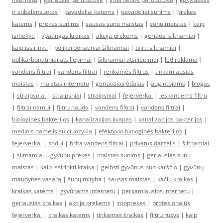
ir subalansuotas
|
pavadeliai katems
|
pavadeliai sunims
|
prekes
katems
|
prekes sunims
|
sausas sunu maistas
|
sunu maistas
|
kaip
ismokyti
|
ypatingas kraikas
|
akcija prekems
|
geriausi siltnamiai
|
kaip issirinkti
|
polikarbonatiniai šiltnamiai
|
tvirti siltnamiai
|
polikarbonatiniai atsiliepimai
|
šiltnamiai atsiliepimai
|
led reklama
|
vandens filtrai
|
vandens filtrai
|
renkamės filtrus
|
tinkamiausias
maistas
|
maistas internetu
|
geriausias ėdalas
|
augintojams
|
blogas
|
straipsniai
|
straipsniai
|
straipsniai
|
fejerverkai
|
ieskantiems filtru
|
filtrai namui
|
filtru nauda
|
vandens filtrai
|
vandens filtrai
|
biologinės bakterijos
|
kanalizacijos kvapas
|
kanalizacijos bakterijos
|
medinis namelis su ciuozykla
|
efektyvio biologinės bakterijos
|
fejerverkai
|
sodui
|
brita vandens filtrai
|
privatus darzelis
|
šiltnamiai
|
siltnamiai
|
gyvunu prekes
|
maistas sunims
|
geriausias sunu
maistas
|
kaip issirinkti kraika
|
gelbsti gyvūnus nuo karščio
|
gyvūnų
maudynės vasarą
|
šunų mityba
|
sausas maistas
|
kačių kraikas
|
kraikas katėms
|
gyvūnams internetu
|
perkamiausios internetu
|
geriausias kraikas
|
akcija prekems
|
zooprekės
|
profesionalūs
fejerverkai
|
kraikas katems
|
tinkamas kraikas
|
filtru rusys
|
kaip