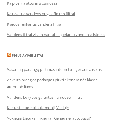
Kaip veikia atbulinis osmosas
Kaip veikia vandens nugeležinimo filtrai
Klaidos renkantis vandens filtrą
Vandens filtrai visam namui su geriamo vandens sistema
PIGUS AVIABILIETAI
Vasarinių padangų pirkimas internetu – geriausia išeitis
Ar verta brangias padangas pirkti ekonominės klasės
automobiliams
Vandens kokybės garantas namuose – filtrai
Kur rasti nuomai automobilį Vilniuje
Vokietija Lietuva mikriukai. Geriau nei autobusu?