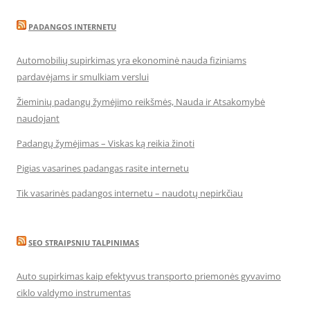
PADANGOS INTERNETU
Automobilių supirkimas yra ekonominė nauda fiziniams
pardavėjams ir smulkiam verslui
Žieminių padangų žymėjimo reikšmės, Nauda ir Atsakomybė
naudojant
Padangų žymėjimas – Viskas ką reikia žinoti
Pigias vasarines padangas rasite internetu
Tik vasarinės padangos internetu – naudotų nepirkčiau
SEO STRAIPSNIU TALPINIMAS
Auto supirkimas kaip efektyvus transporto priemonės gyvavimo
ciklo valdymo instrumentas