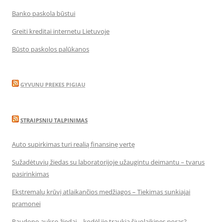
Banko paskola būstui
Greiti kreditai internetu Lietuvoje
Būsto paskolos palūkanos
GYVUNU PREKES PIGIAU
STRAIPSNIU TALPINIMAS
Auto supirkimas turi realią finansinę vertę
Sužadėtuvių žiedas su laboratorijoje užaugintu deimantu – tvarus
pasirinkimas
Ekstremalų krūvį atlaikančios medžiagos – Tiekimas sunkiajai
pramonei
Raudono aukso žiedai – kodėl jie traukia šiuolaikines poras?