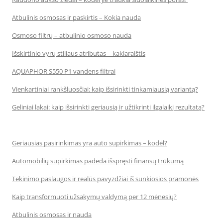
Atbulinis osmosas ir paskirtis – Kokia nauda
Osmoso filtrų – atbulinio osmoso nauda
Išskirtinio vyrų stiliaus atributas – kaklaraištis
AQUAPHOR S550 P1 vandens filtrai
Vienkartiniai rankšluosčiai: kaip išsirinkti tinkamiausią variantą?
Geliniai lakai: kaip išsirinkti geriausią ir užtikrinti ilgalaikį rezultatą?
Geriausias pasirinkimas yra auto supirkimas – kodėl?
Automobilių supirkimas padeda išspręsti finansų trūkumą
Tekinimo paslaugos ir realūs pavyzdžiai iš sunkiosios pramonės
Kaip transformuoti užsakymų valdymą per 12 mėnesių?
Atbulinis osmosas ir nauda