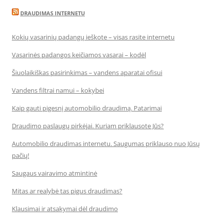
DRAUDIMAS INTERNETU
Kokių vasarinių padangų ieškote – visas rasite internetu
Vasarinės padangos keičiamos vasarai – kodėl
Šiuolaikiškas pasirinkimas – vandens aparatai ofisui
Vandens filtrai namui – kokybei
Kaip gauti pigesnį automobilio draudimą. Patarimai
Draudimo paslaugų pirkėjai. Kuriam priklausote Jūs?
Automobilio draudimas internetu. Saugumas priklauso nuo Jūsų
pačių!
Saugaus vairavimo atmintinė
Mitas ar realybė tas pigus draudimas?
Klausimai ir atsakymai dėl draudimo