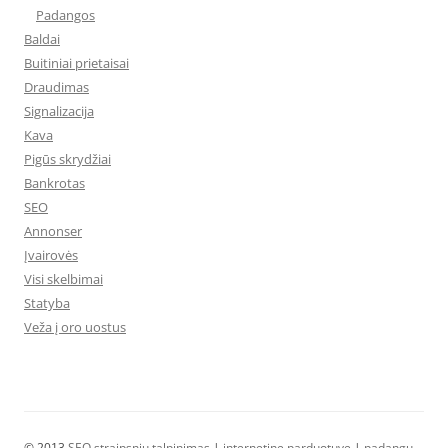
Padangos
Baldai
Buitiniai prietaisai
Draudimas
Signalizacija
Kava
Pigūs skrydžiai
Bankrotas
SEO
Annonser
Įvairovės
Visi skelbimai
Statyba
Veža į oro uostus
© 2013
SEO straipsniu talpinimas
|
internetine parduotuve
|
padangų