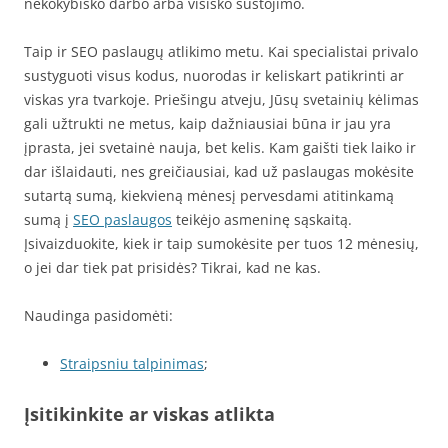
nekokybiško darbo arba visiško sustojimo.
Taip ir SEO paslaugų atlikimo metu. Kai specialistai privalo
sustyguoti visus kodus, nuorodas ir keliskart patikrinti ar
viskas yra tvarkoje. Priešingu atveju, Jūsų svetainių kėlimas
gali užtrukti ne metus, kaip dažniausiai būna ir jau yra
įprasta, jei svetainė nauja, bet kelis. Kam gaišti tiek laiko ir
dar išlaidauti, nes greičiausiai, kad už paslaugas mokėsite
sutartą sumą, kiekvieną mėnesį pervesdami atitinkamą
sumą į
SEO paslaugos
teikėjo asmeninę sąskaitą.
Įsivaizduokite, kiek ir taip sumokėsite per tuos 12 mėnesių,
o jei dar tiek pat prisidės? Tikrai, kad ne kas.
Naudinga pasidomėti:
Straipsniu talpinimas
;
Įsitikinkite ar viskas atlikta