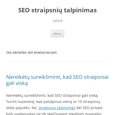
Skip
to
SEO straipsnių talpinimas
content
cytai.lt
Menu
TAG ARCHIVES:
SEO KONSULTACIJOS
Nereikėtų sureikšminti, kad SEO straipsniai
gali viską
Nereikėtų sureikšminti, kad SEO straipsniai gali viską.
Turint nuomonę, kad patalpinus vieną ar 10 straipsnių
ledai pajudės. Ne,
straipsnių talpinimas
dėl SEO privalo
būti suplanuotas ne tik skaičiuojant atgalines nuorodas.