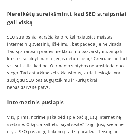
Nereikėtų sureikšminti, kad SEO straipsniai
gali viską
SEO straipsniai garsėja kaip reikalingiausias maistas
internetinių svetainių iškėlimui, bet padeda jie ne visada.
Tad šį straipsnį pradėsime klausimu pasvarstymu, ar gali
krosnis sušildyti namą, jei jis neturi sienų? Greičiausiai, kad
visi sutiksite, kad ne. O ir namo statybos neprasideda nuo
stogo. Tad aptarkime kelis klausimus, kurie tiesiogiai yra
susiję su SEO paslaugų teikimu ir kurių tikrai
nepasidarysite patys.
Internetinis puslapis
Visų pirma, norime pakalbėti apie pačių Jūsų internetinę
svetainę. O ką čia kalbėti, pagalvosite? Taigi, Jūsų svetainė
ir yra SEO paslaugų teikimo pradžių pradžia. Teisingiau