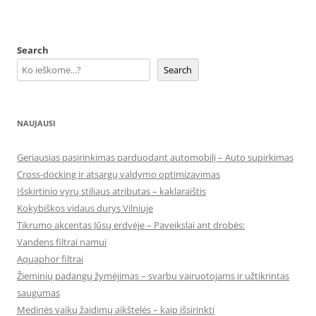
Search
Search
NAUJAUSI
Geriausias pasirinkimas parduodant automobilį – Auto supirkimas
Cross-docking ir atsargų valdymo optimizavimas
Išskirtinio vyrų stiliaus atributas – kaklaraištis
Kokybiškos vidaus durys Vilniuje
Tikrumo akcentas Jūsų erdvėje – Paveikslai ant drobės:
Vandens filtrai namui
Aquaphor filtrai
Žieminių padangų žymėjimas – svarbu vairuotojams ir užtikrintas
saugumas
Medinės vaikų žaidimų aikštelės – kaip išsirinkti