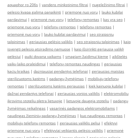
aquaphor ro 206s
|
vandens minkstinimo filtrai
|
nugeležinimo filtrai
|
pelesio kvapa galima panaikinti
|
priemone nuo voru
|
lauko kubilai
pardavimui
|
priemonė nuo vorų
|
telefonų remontas
|
kas yra seo
|
priemone nuo voru
|
telefonų remontas
|
telefonų remontas
|
priemonė nuo vorų
|
lauko kubilai pardavimui
|
seo straipsniu
talpinimas
|
geriausias pelėsio valiklis
|
seo straipsniu talpinimas
|
kaip
isvengti pelesio atsiradimo namuose
|
kaip išsirinkti geriausią valiklį
pelėsiui
|
puiki dovana vaikams
|
smagiam žaidimui kieme
|
aikštelės
vaikų laiko praleidimui
|
telefonų remontas naudingas
|
geriausias
kaciu kraikas
|
dazniausiai gendantys telefonai
|
geriausias maistas
sterilizuotoms katėms
|
padangų žymėjimas
|
mobiliųjų telefonų
remontas
|
sterilizuotoms katėms geriausias
|
kiek kainuoja kubilai
|
dažnai gendantys telefonai
|
geriausias vonios valiklis
|
elektromobiliu
ikrovimo stoteliu pletra lietuvoje
|
lietuvoje daugeja stoteliu
|
padangų
žymėjimas reikalingas
|
vasarinės padangos elektromobiliams
|
naudingas žieminių padangų žymėjimas
|
kuo naudingas remontas
|
mobiliųjų telefonų remontas
|
geriausias valiklis peliui
|
efektyvi
priemone nuo voru
|
efektyviai veikiantis pelėsio valiklis
|
priemonė
nuo vorų
|
telefonų remontas
|
josera classic
|
geriausias pelesio