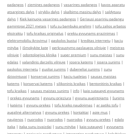
padangos
|
ziemines padangos
|
vasarines padangos
|
kavos aparatu
atsargines dalys
|
viryklių dalys
|
skalbimo masinu dalys
|
saldytuvu
dalys
|
Kiek kainuoja vasarines padangos
|
Geriausi asariniu padangu
gamintojai 2021 metais
|
tofu su bambuko anglimi
|
tofu zalios arbatos
ekstraktu
|
tofu kraikas originalus
|
prekiu gyvunams grazinimas
|
elektromobiliu ikrovimui
|
paskolos bustui
|
kreditas internetu
|
kaciu
mityba
|
išmokykite katę
|
perkraustymo paslaugos vilniuje
|
meistras
vilniuje
|
odontologijos klinika
|
super premium
|
sunu maistas
|
sunu
edalas
|
valandinis darzelis vilniuje
|
josera katems
|
josera sunims
|
paskolos internetu
|
guoliai sunims
|
dubeneliai sunims
|
sunu
dziovintuvai
|
konservai sunims
|
kaciu tualetas
|
sausas maistas
katems
|
konservai katems
|
silikoninis kraikas
|
bentonitinis kraikas
|
tofu kraikas
|
sausas maistas sunims
|
info
|
kaip sutaupyti gyvunams
|
prekes gyvunams
|
gyvunu prieziura
|
gyvunu augintojams
|
šunims
|
katėms
|
gyvunu prekes
|
tofu kraiko naudojimas
|
ar patiks tofu
|
augalinė alternatyva
|
gyvunu prekes
|
kontaktai
|
apie mus
|
naujienos
|
nuorodos
|
nuorodos
|
nuorodos
|
gyvunu prekes
|
edalo
itaka
|
itaka sunu isvaizdai
|
sunu mityba
|
kaip sutaupyti
|
gyvunams
internetu
|
geriausia parduotuve
|
internetine parduotuve
|
kokybiskas