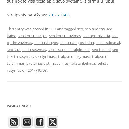
sužinokite visą tiesą apie savo svetainę iš pirmųjų lūpų!
Straipsnis parašytas:
2014-10-08
This entry was posted in
SEO
and tagged
seo
,
seo auditas
,
seo
kaina
,
seo konsultacijos
,
seo konsultavimas
,
seo optimizacija
,
seo
optimizavimas
,
seo paslaugos
,
seo paslaugos kaina
,
seo straipsniai
,
seo straipsniu rasymas
,
seo straipsniu talpinimas
,
seo tekstai
,
seo
tekstu rasymas
,
seo tyrimas
,
straipsniu rasymas
,
straipsniu
talpinimas
,
svetainės optimizavimas
,
tekstu ikelimas
,
tekstų
rašymas
on
2014/10/08
.
PASIDALINIMUI