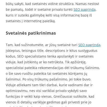
būtų sakyti, kad svetainės vidinė struktūra. Namas nestovi
be pamatų, todėl ir svetainė privalo turėti
SEO pagrindą
,
kuris ir suteiks galimybę kelti visą informacinę bazę iš
svetainės į internetinę paiešką.
Svetainės patikrinimas
Tam, kad sužinotumėte, ar Jūsų svetainė turi
SEO pagrindą
,
įskiepius, teisingus title, descriptions ir kitus sustyguotus
kodus, SEO specialistams tenka apsilankyti ir svetainės
viduje, kad įsitikintų ar ko netrūksta. Tik apžiūrėję,
specialistai pateikia rekomendacijas dėl trūkumų šalinimo,
o šie savo ruožtu pateikia tai svetainės kūrėjams jų
šalinimui. Po visų trūkumų pašalinimo, jei tokie buvo.
Viduje atliekami tam tikri darbai, kurie vadinami dar ir
optimizavimu, nes visi varikliai privalo vykdyti savo
funkcijas ir veikti kaip vienas. Greičiausiai sutiksite, kad
vienos iš detalių variklyje gedimas gali privesti prie jo