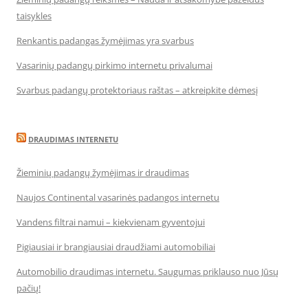
taisykles
Renkantis padangas žymėjimas yra svarbus
Vasarinių padangų pirkimo internetu privalumai
Svarbus padangų protektoriaus raštas – atkreipkite dėmesį
DRAUDIMAS INTERNETU
Žieminių padangų žymėjimas ir draudimas
Naujos Continental vasarinės padangos internetu
Vandens filtrai namui – kiekvienam gyventojui
Pigiausiai ir brangiausiai draudžiami automobiliai
Automobilio draudimas internetu. Saugumas priklauso nuo Jūsų
pačių!