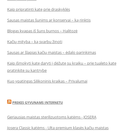
Kaip pripratinti katę prie draskyklės
Sausas maistas šunims ar konservai – ką rinktis
Blogas kvapas iš šuns burnos – Halitozė
Kačių mityba – ką svarbu žinoti
Sausas ar šlapias kačių maistas – ėdalo parinkimas
Kaip išmokyti katę daryti į dėžutę su kraiku – prie tualeto katę
pratinkite su kantrybe
Kuo ypatingas Silikoninis kraikas – Privalumai
PREKES GYVUNAMS INTERNETU
Geriausias maistas sterilizuotoms katėms - JOSERA
Josera Classic katėms - Ulta premium klasės kačių maistas