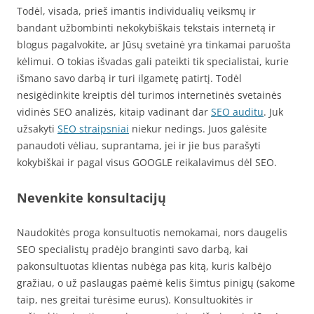
Todėl, visada, prieš imantis individualių veiksmų ir
bandant užbombinti nekokybiškais tekstais internetą ir
blogus pagalvokite, ar Jūsų svetainė yra tinkamai paruošta
kėlimui. O tokias išvadas gali pateikti tik specialistai, kurie
išmano savo darbą ir turi ilgametę patirtį. Todėl
nesigėdinkite kreiptis dėl turimos internetinės svetainės
vidinės SEO analizės, kitaip vadinant dar
SEO auditu
. Juk
užsakyti
SEO straipsniai
niekur nedings. Juos galėsite
panaudoti vėliau, suprantama, jei ir jie bus parašyti
kokybiškai ir pagal visus GOOGLE reikalavimus dėl SEO.
Nevenkite konsultacijų
Naudokitės proga konsultuotis nemokamai, nors daugelis
SEO specialistų pradėjo branginti savo darbą, kai
pakonsultuotas klientas nubėga pas kitą, kuris kalbėjo
gražiau, o už paslaugas paėmė kelis šimtus pinigų (sakome
taip, nes greitai turėsime eurus). Konsultuokitės ir