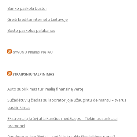
Banko paskola būstui
Greiti kreditai internetu Lietuvoje
Būsto paskolos palūkanos
GYVUNU PREKES PIGIAU
STRAIPSNIU TALPINIMAS
Auto supirkimas turi realią finansinę vertę
Sužadėtuvių žiedas su laboratorijoje užaugintu deimantu – tvarus
pasirinkimas
Ekstremalų krūvį atlaikančios medžiagos – Tiekimas sunkiajai
pramonei
Raudono aukso žiedai – kodėl jie traukia šiuolaikines poras?