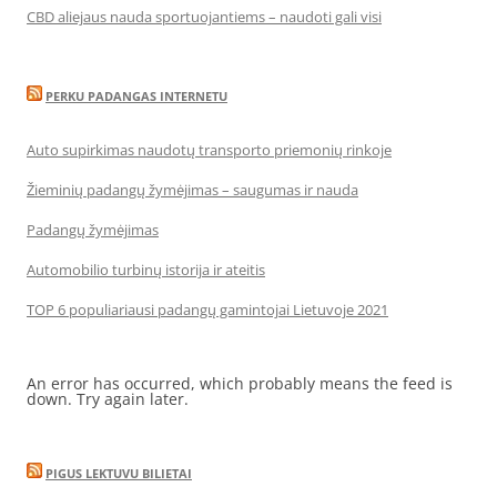
CBD aliejaus nauda sportuojantiems – naudoti gali visi
PERKU PADANGAS INTERNETU
Auto supirkimas naudotų transporto priemonių rinkoje
Žieminių padangų žymėjimas – saugumas ir nauda
Padangų žymėjimas
Automobilio turbinų istorija ir ateitis
TOP 6 populiariausi padangų gamintojai Lietuvoje 2021
An error has occurred, which probably means the feed is
down. Try again later.
PIGUS LEKTUVU BILIETAI