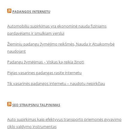
PADANGOS INTERNETU
Automobilių supirkimas yra ekonominė nauda fiziniams
pardavėjams ir smulkiam verslui
Žieminių padangų žymėjimo reikšmės, Nauda ir Atsakomybė
naudojant
Padangų žymėjimas – Viskas ką reikia žinoti
Pigias vasarines padangas rasite internetu
Tik vasarinės padangos internetu – naudotų nepirkčiau
SEO STRAIPSNIU TALPINIMAS
Auto supirkimas kaip efektyvus transporto priemonės gyvavimo
ciklo valdymo instrumentas