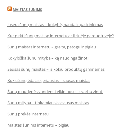
MAISTAS SUNIMS
Josera šunų maistas – kokybė, nauda ir pasirinkimas
Kur pirkti šunų maistą: internetu ar fizinėje parduotuvėje?
Šunų maistas internetu – greita, patogu ir pigiau
Kokybiška šunų mityba – ką naudinga žinoti
Sausas šunų maistas – iš kokių produktų gaminamas
Koks šunų ėdalas geriausias – sausas maistas
Šunų maudynės vandens telkiniuose – svarbu žinoti
Šunų mityba – tinkamiausias sausas maistas
Šunų prekės internetu
Maistas šunims internetu – pigiau