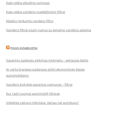
Kaip veikia atbulinis osmosas
Kaip veikia vandens nugeležinimo filtrai
Klaidos renkantis vandens filtrą
Vandens filtrai visam namui su geriamo vandens sistema
PIGUS AVIABILIETAI
Vasarinių padangų pirkimas internetu – geriausia išeitis
Ar verta brangias padangas pirkti ekonominės klasės
automobiliams
Vandens kokybės garantas namuose – filtrai
Kur rasti nuomai automobilį Vilniuje
Vokietija Lietuva mikriukai. Geriau nei autobusu?