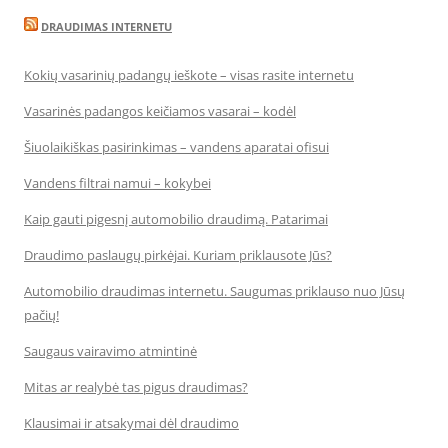
DRAUDIMAS INTERNETU
Kokių vasarinių padangų ieškote – visas rasite internetu
Vasarinės padangos keičiamos vasarai – kodėl
Šiuolaikiškas pasirinkimas – vandens aparatai ofisui
Vandens filtrai namui – kokybei
Kaip gauti pigesnį automobilio draudimą. Patarimai
Draudimo paslaugų pirkėjai. Kuriam priklausote Jūs?
Automobilio draudimas internetu. Saugumas priklauso nuo Jūsų
pačių!
Saugaus vairavimo atmintinė
Mitas ar realybė tas pigus draudimas?
Klausimai ir atsakymai dėl draudimo