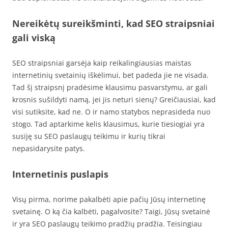
Nereikėtų sureikšminti, kad SEO straipsniai
gali viską
SEO straipsniai garsėja kaip reikalingiausias maistas
internetinių svetainių iškėlimui, bet padeda jie ne visada.
Tad šį straipsnį pradėsime klausimu pasvarstymu, ar gali
krosnis sušildyti namą, jei jis neturi sienų? Greičiausiai, kad
visi sutiksite, kad ne. O ir namo statybos neprasideda nuo
stogo. Tad aptarkime kelis klausimus, kurie tiesiogiai yra
susiję su SEO paslaugų teikimu ir kurių tikrai
nepasidarysite patys.
Internetinis puslapis
Visų pirma, norime pakalbėti apie pačių Jūsų internetinę
svetainę. O ką čia kalbėti, pagalvosite? Taigi, Jūsų svetainė
ir yra SEO paslaugų teikimo pradžių pradžia. Teisingiau