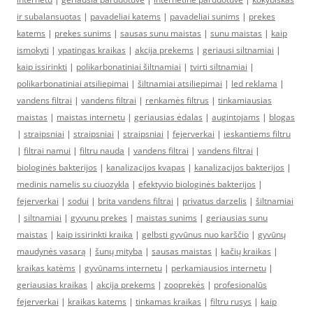
ir subalansuotas
|
pavadeliai katems
|
pavadeliai sunims
|
prekes
katems
|
prekes sunims
|
sausas sunu maistas
|
sunu maistas
|
kaip
ismokyti
|
ypatingas kraikas
|
akcija prekems
|
geriausi siltnamiai
|
kaip issirinkti
|
polikarbonatiniai šiltnamiai
|
tvirti siltnamiai
|
polikarbonatiniai atsiliepimai
|
šiltnamiai atsiliepimai
|
led reklama
|
vandens filtrai
|
vandens filtrai
|
renkamės filtrus
|
tinkamiausias
maistas
|
maistas internetu
|
geriausias ėdalas
|
augintojams
|
blogas
|
straipsniai
|
straipsniai
|
straipsniai
|
fejerverkai
|
ieskantiems filtru
|
filtrai namui
|
filtru nauda
|
vandens filtrai
|
vandens filtrai
|
biologinės bakterijos
|
kanalizacijos kvapas
|
kanalizacijos bakterijos
|
medinis namelis su ciuozykla
|
efektyvio biologinės bakterijos
|
fejerverkai
|
sodui
|
brita vandens filtrai
|
privatus darzelis
|
šiltnamiai
|
siltnamiai
|
gyvunu prekes
|
maistas sunims
|
geriausias sunu
maistas
|
kaip issirinkti kraika
|
gelbsti gyvūnus nuo karščio
|
gyvūnų
maudynės vasarą
|
šunų mityba
|
sausas maistas
|
kačių kraikas
|
kraikas katėms
|
gyvūnams internetu
|
perkamiausios internetu
|
geriausias kraikas
|
akcija prekems
|
zooprekės
|
profesionalūs
fejerverkai
|
kraikas katems
|
tinkamas kraikas
|
filtru rusys
|
kaip