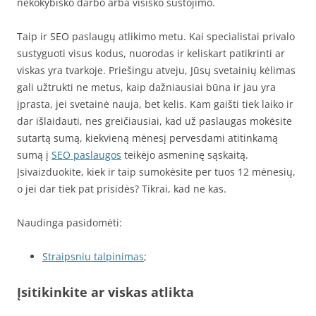
nekokybiško darbo arba visiško sustojimo.
Taip ir SEO paslaugų atlikimo metu. Kai specialistai privalo
sustyguoti visus kodus, nuorodas ir keliskart patikrinti ar
viskas yra tvarkoje. Priešingu atveju, Jūsų svetainių kėlimas
gali užtrukti ne metus, kaip dažniausiai būna ir jau yra
įprasta, jei svetainė nauja, bet kelis. Kam gaišti tiek laiko ir
dar išlaidauti, nes greičiausiai, kad už paslaugas mokėsite
sutartą sumą, kiekvieną mėnesį pervesdami atitinkamą
sumą į
SEO paslaugos
teikėjo asmeninę sąskaitą.
Įsivaizduokite, kiek ir taip sumokėsite per tuos 12 mėnesių,
o jei dar tiek pat prisidės? Tikrai, kad ne kas.
Naudinga pasidomėti:
Straipsniu talpinimas
;
Įsitikinkite ar viskas atlikta