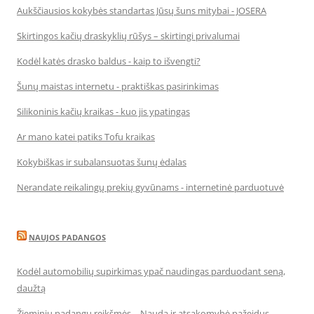
Aukščiausios kokybės standartas Jūsų šuns mitybai - JOSERA
Skirtingos kačių draskyklių rūšys – skirtingi privalumai
Kodėl katės drasko baldus - kaip to išvengti?
Šunų maistas internetu - praktiškas pasirinkimas
Silikoninis kačių kraikas - kuo jis ypatingas
Ar mano katei patiks Tofu kraikas
Kokybiškas ir subalansuotas šunų ėdalas
Nerandate reikalingų prekių gyvūnams - internetinė parduotuvė
NAUJOS PADANGOS
Kodėl automobilių supirkimas ypač naudingas parduodant seną,
daužtą
Žieminių padangų reikšmės – Nauda ir atsakomybė pažeidus