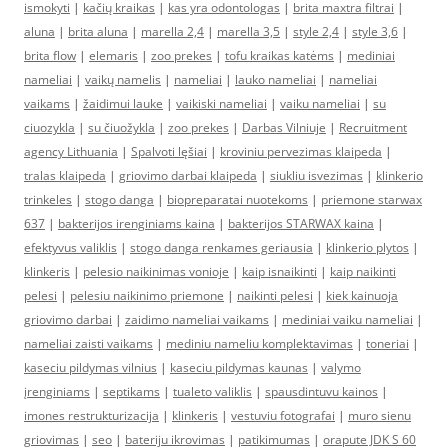
ismokyti
|
kačių kraikas
|
kas yra odontologas
|
brita maxtra filtrai
|
aluna
|
brita aluna
|
marella 2,4
|
marella 3,5
|
style 2,4
|
style 3,6
|
brita flow
|
elemaris
|
zoo prekes
|
tofu kraikas katėms
|
mediniai
nameliai
|
vaikų namelis
|
nameliai
|
lauko nameliai
|
nameliai
vaikams
|
žaidimui lauke
|
vaikiski nameliai
|
vaiku nameliai
|
su
ciuozykla
|
su čiuožykla
|
zoo prekes
|
Darbas Vilniuje
|
Recruitment
agency Lithuania
|
Spalvoti lęšiai
|
kroviniu pervezimas klaipeda
|
tralas klaipeda
|
griovimo darbai klaipeda
|
siukliu isvezimas
|
klinkerio
trinkeles
|
stogo danga
|
biopreparatai nuotekoms
|
priemone starwax
637
|
bakterijos irenginiams kaina
|
bakterijos STARWAX kaina
|
efektyvus valiklis
|
stogo danga renkames geriausia
|
klinkerio plytos
|
klinkeris
|
pelesio naikinimas vonioje
|
kaip isnaikinti
|
kaip naikinti
pelesi
|
pelesiu naikinimo priemone
|
naikinti pelesi
|
kiek kainuoja
griovimo darbai
|
zaidimo nameliai vaikams
|
mediniai vaiku nameliai
|
nameliai zaisti vaikams
|
mediniu nameliu komplektavimas
|
toneriai
|
kaseciu pildymas vilnius
|
kaseciu pildymas kaunas
|
valymo
įrenginiams
|
septikams
|
tualeto valiklis
|
spausdintuvu kainos
|
imones restrukturizacija
|
klinkeris
|
vestuviu fotografai
|
muro sienu
griovimas
|
seo
|
bateriju ikrovimas
|
patikimumas
|
orapute JDK S 60