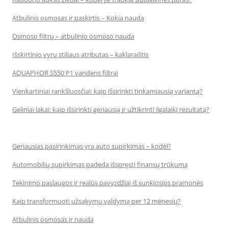
Atbulinis osmosas ir paskirtis – Kokia nauda
Osmoso filtrų – atbulinio osmoso nauda
Išskirtinio vyrų stiliaus atributas – kaklaraištis
AQUAPHOR S550 P1 vandens filtrai
Vienkartiniai rankšluosčiai: kaip išsirinkti tinkamiausią variantą?
Geliniai lakai: kaip išsirinkti geriausią ir užtikrinti ilgalaikį rezultatą?
Geriausias pasirinkimas yra auto supirkimas – kodėl?
Automobilių supirkimas padeda išspręsti finansų trūkumą
Tekinimo paslaugos ir realūs pavyzdžiai iš sunkiosios pramonės
Kaip transformuoti užsakymų valdymą per 12 mėnesių?
Atbulinis osmosas ir nauda