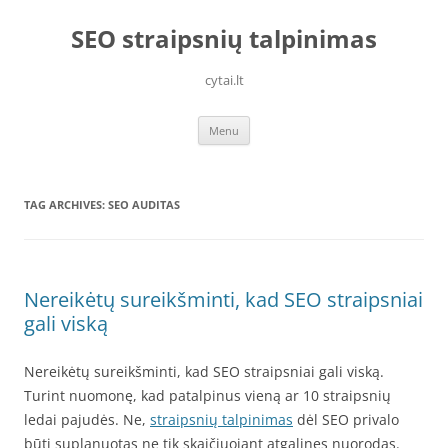
Skip
to
SEO straipsnių talpinimas
content
cytai.lt
Menu
TAG ARCHIVES:
SEO AUDITAS
Nereikėtų sureikšminti, kad SEO straipsniai
gali viską
Nereikėtų sureikšminti, kad SEO straipsniai gali viską.
Turint nuomonę, kad patalpinus vieną ar 10 straipsnių
ledai pajudės. Ne,
straipsnių talpinimas
dėl SEO privalo
būti suplanuotas ne tik skaičiuojant atgalines nuorodas.