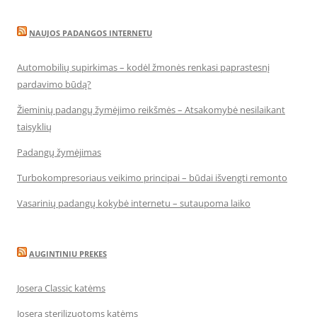
NAUJOS PADANGOS INTERNETU
Automobilių supirkimas – kodėl žmonės renkasi paprastesnį
pardavimo būdą?
Žieminių padangų žymėjimo reikšmės – Atsakomybė nesilaikant
taisyklių
Padangų žymėjimas
Turbokompresoriaus veikimo principai – būdai išvengti remonto
Vasarinių padangų kokybė internetu – sutaupoma laiko
AUGINTINIU PREKES
Josera Classic katėms
Josera sterilizuotoms katėms