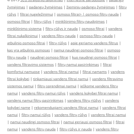
žymėjimas
|
padangų žymėjimas
|
žieminių padangų žymėjimas
|
filtrų
rūšys
|
filtrai nugeležinimui
|
osmoso filtrai> |
osmoso filtrų nauda
|
osmoso filtrai
|
filtrų rūšys
|
minkštinimo filtrų naudojimas
|
minkštinimo sistema
|
filtrų rūšys ir nauda
|
osmoso filtrai
|
vandens
filtrai nukalkinimui
|
vandens filtrų nauda
|
osmoso filtrų nauda
|
atbulinio osmoso filtrai
|
filtrų rūšys
|
apie geriamo vandens filtrus
|
kas yra atbulinis osmosas
|
namui naudingi osmoso filtrai
|
osmoso
filtrų nauda
|
naudingi osmoso filtrai
|
kuo naudingi osmoso filtrai
|
vandens filtravimo sistemos
|
filtrų namui pasirinkimas
|
filtrai
komfortui namuose
|
vandens filtrai namui
|
filtrai namams
|
vandens
filtrai kokybei
|
tinkamiausi vandens filtrai namui
|
vandens filtravimo
sistemos namui
|
filtrų sprendimai namui
|
ieškome vandens filtrų
namui
|
vandens filtrų namui rūšys
|
vandens kokybei filtrai namui
|
vandens namui filtrų pasirinkimas
|
vandens filtrų rtūšys
|
vandens
kokybei name
|
rekomenduojami vandens filtrai namui
|
vandens filtrai
namui
|
filtrų namui rūšys
|
vandens filtrų rūšys
|
vandens filtrai namui
|
namui naudingi osmoso filtrai
|
namui geriausi osmoso filtrai
|
filtrai
namui
|
vandens filtrų nauda
|
filtrų rūšys ir nauda
|
vandens filtrų