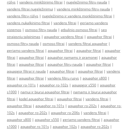
rūšys
|
vandens minkštinimo filtrai
|
nugeležinimo filtrų nauda
|
vandens filtrai nugeležinimui
|
vandens minkštinimo filtrų nauda
|
vandens filtrų rūšys
|
nugeležinimo ir vandens monkštinimo filtrai
|
vandens nukalkinimo filtrai
|
vandens filtrai
|
geriamo vandens
sistemos
|
osmoso filtrų nauda
|
atbulinio osmoso filtrai
|
seo
straipsniu talpinimas
|
aquaphor vandens filtrai
|
aquaphor filtrai
|
osmoso filtrų nauda
|
osmoso filtrai
|
vandens filtrai aquaphor
|
geriamo vandens filtrai
|
aquaphor filtrai
|
aquaphor filtrai
|
aquaphor
filtrai
|
aquaphor filtrai
|
aquaphor namams ir pramonei
|
aquaphor
filtrai
|
aquaphor filtrai
|
aquaphor filtrų nauda
|
aquaphor filtrai
|
aquapgor filtrai ir nauda
|
aquaphor filtrai
|
aquaphor filtrai
|
vandens
filtrai
|
aquaphor filtrai
|
vandens filtru rusys
|
aquaphor s800
|
aquaphor ro-101s
|
aquaphor ro-102s
|
aquapgor s550
|
aquaphor
s1000
|
namui ir biurui aquaphor filtrai
|
namams ir biurui aquaphor
filtrai
|
kodel aquaphor filtrai
|
aquaphor filtrai
|
vandens filtrai
|
aquaphor filtrai
|
aquaphor ro-101s
|
aquaphor ro-202s
|
aquaphor ro-
102s
|
aquaphor ro-202s
|
aquaphor ro-206s
|
vandens filtrai
|
aquaphor s800
|
aquaphor s550
|
geriamo vandens filtrai
|
aquaphor
s1000
|
aquaphor ro 101s
|
aquaphor 102s
|
aquaphor ro 202s
|