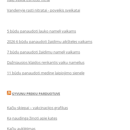
Vandenyje rasti nitratai - poveikis sveikatai
5 būdų panaudoti lauko namelį vaikams
2026 6 būdų panaudoti žaidimų aikšteles vaikams
7 būdų panaudoti žaidimų namelį vaikams
Dažniausios klaidos renkantis vaikų namelius
11 būdų panaudoti medinę laipiojimo sienelę
GYVUNU PREKIU PARDUOTUVE
Kačių skiepai – vakcinacijos grafikas
Ką naudinga žinoti apie kates
Kačių auklėjimas