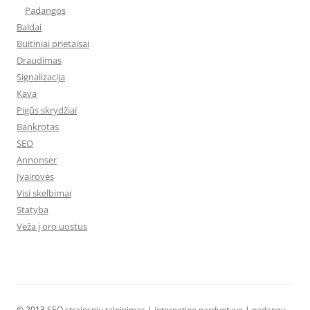
Padangos
Baldai
Buitiniai prietaisai
Draudimas
Signalizacija
Kava
Pigūs skrydžiai
Bankrotas
SEO
Annonser
Įvairovės
Visi skelbimai
Statyba
Veža į oro uostus
© 2013
SEO straipsniu talpinimas
|
internetine parduotuve
|
padangų