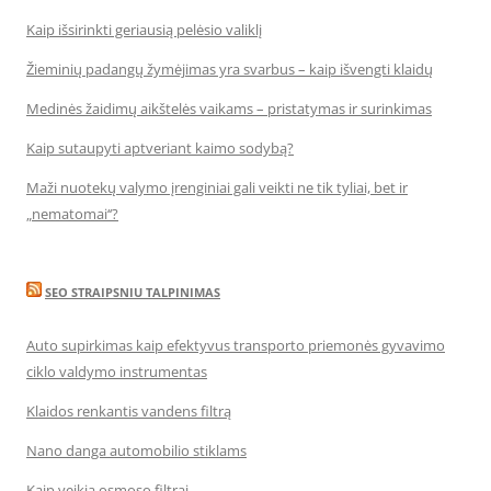
Kaip išsirinkti geriausią pelėsio valiklį
Žieminių padangų žymėjimas yra svarbus – kaip išvengti klaidų
Medinės žaidimų aikštelės vaikams – pristatymas ir surinkimas
Kaip sutaupyti aptveriant kaimo sodybą?
Maži nuotekų valymo įrenginiai gali veikti ne tik tyliai, bet ir
„nematomai‘‘?
SEO STRAIPSNIU TALPINIMAS
Auto supirkimas kaip efektyvus transporto priemonės gyvavimo
ciklo valdymo instrumentas
Klaidos renkantis vandens filtrą
Nano danga automobilio stiklams
Kaip veikia osmoso filtrai