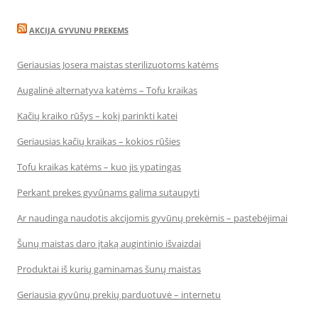
AKCIJA GYVUNU PREKEMS
Geriausias Josera maistas sterilizuotoms katėms
Augalinė alternatyva katėms – Tofu kraikas
Kačių kraiko rūšys – kokį parinkti katei
Geriausias kačių kraikas – kokios rūšies
Tofu kraikas katėms – kuo jis ypatingas
Perkant prekes gyvūnams galima sutaupyti
Ar naudinga naudotis akcijomis gyvūnų prekėmis – pastebėjimai
Šunų maistas daro įtaką augintinio išvaizdai
Produktai iš kurių gaminamas šunų maistas
Geriausia gyvūnų prekių parduotuvė – internetu