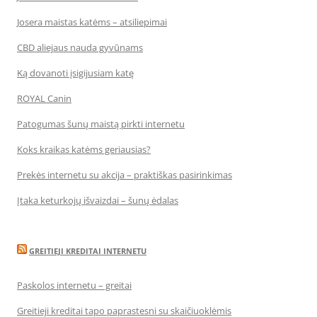
Josera maistas katėms – atsiliepimai
CBD aliejaus nauda gyvūnams
Ką dovanoti įsigijusiam katę
ROYAL Canin
Patogumas šunų maistą pirkti internetu
Koks kraikas katėms geriausias?
Prekės internetu su akcija – praktiškas pasirinkimas
Įtaka keturkojų išvaizdai – šunų ėdalas
GREITIEJI KREDITAI INTERNETU
Paskolos internetu – greitai
Greitieji kreditai tapo paprastesni su skaičiuoklėmis