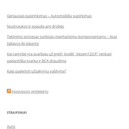
Geriausias pasirinkimas – Automobilių supirkimas
Nuotraukos ir spauda ant drobės
Tekinimo procesas sunkiųjų mechanizmų komponentams – Nuo
žaliavos iki giganto
Kai ramybė yra svarbiau už greitį, kodėl „Vezam123.lt“ renkasi
pedantišką tvarką ir BCA draudimą
Kaip pagerinti užsakymų valdymą?
PADANGOS INTERNETU
STRAIPSNIAI
Auto