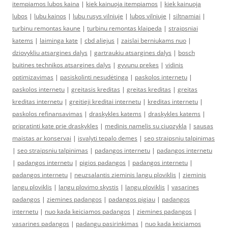
itempiamos lubos kaina
|
kiek kainuoja itempiamos
|
kiek kainuoja
lubos
|
lubu kainos
|
lubu rusys vilniuje
|
lubos vilniuje
|
siltnamiai
|
turbinu remontas kaune
|
turbinu remontas klaipeda
|
straipsniai
katems
|
laiminga kate
|
cbd aliejus
|
zaislai berniukams nuo
|
dziovykliu atsargines dalys
|
gartraukiu atsargines dalys
|
bosch
buitines technikos atsargines dalys
|
gyvunu prekes
|
vidinis
optimizavimas
|
pasiskolinti nesudėtinga
|
paskolos internetu
|
paskolos internetu
|
greitasis kreditas
|
greitas kreditas
|
greitas
kreditas internetu
|
greitieji kreditai internetu
|
kreditas internetu
|
paskolos refinansavimas
|
draskykles katems
|
draskykles katems
|
pripratinti kate prie draskykles
|
medinis namelis su ciuozykla
|
sausas
maistas ar konservai
|
isvalyti tepalo demes
|
seo straipsniu talpinimas
|
seo straipsniu talpinimas
|
padangos internetu
|
padangos internetu
|
padangos internetu
|
pigios padangos
|
padangos internetu
|
padangos internetu
|
neuzsalantis zieminis langu ploviklis
|
zieminis
langu ploviklis
|
langu plovimo skystis
|
langu ploviklis
|
vasarines
padangos
|
ziemines padangos
|
padangos pigiau
|
padangos
internetu
|
nuo kada keiciamos padangos
|
ziemines padangos
|
vasarines padangos
|
padangu pasirinkimas
|
nuo kada keiciamos