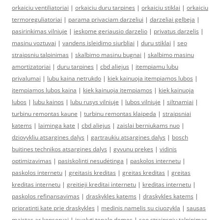
orkaiciu ventiliatoriai
|
orkaiciu duru tarpines
|
orkaiciu stiklai
|
orkaiciu
termoreguliatoriai
|
parama privaciam darzeliui
|
darzeliai gelbeja
|
pasirinkimas vilniuje
|
ieskome geriausio darzelio
|
privatus darzelis
|
masinu voztuvai
|
vandens isleidimo siurbliai
|
duru stiklai
|
seo
straipsniu talpinimas
|
skalbimo masinu bugnai
|
skalbimo masinu
amortizatoriai
|
duru tarpines
|
cbd aliejus
|
itempiamu lubu
privalumai
|
lubu kaina netrukdo
|
kiek kainuoja itempiamos lubos
|
itempiamos lubos kaina
|
kiek kainuoja itempiamos
|
kiek kainuoja
lubos
|
lubu kainos
|
lubu rusys vilniuje
|
lubos vilniuje
|
siltnamiai
|
turbinu remontas kaune
|
turbinu remontas klaipeda
|
straipsniai
katems
|
laiminga kate
|
cbd aliejus
|
zaislai berniukams nuo
|
dziovykliu atsargines dalys
|
gartraukiu atsargines dalys
|
bosch
buitines technikos atsargines dalys
|
gyvunu prekes
|
vidinis
optimizavimas
|
pasiskolinti nesudėtinga
|
paskolos internetu
|
paskolos internetu
|
greitasis kreditas
|
greitas kreditas
|
greitas
kreditas internetu
|
greitieji kreditai internetu
|
kreditas internetu
|
paskolos refinansavimas
|
draskykles katems
|
draskykles katems
|
pripratinti kate prie draskykles
|
medinis namelis su ciuozykla
|
sausas
maistas ar konservai
|
isvalyti tepalo demes
|
seo straipsniu talpinimas