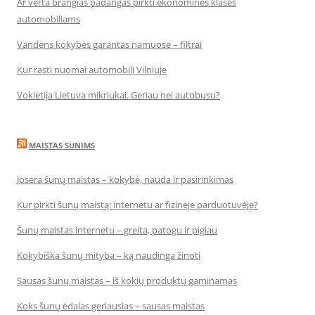
Ar verta brangias padangas pirkti ekonominės klasės
automobiliams
Vandens kokybės garantas namuose – filtrai
Kur rasti nuomai automobilį Vilniuje
Vokietija Lietuva mikriukai. Geriau nei autobusu?
MAISTAS SUNIMS
Josera šunų maistas – kokybė, nauda ir pasirinkimas
Kur pirkti šunų maistą: internetu ar fizinėje parduotuvėje?
Šunų maistas internetu – greita, patogu ir pigiau
Kokybiška šunų mityba – ką naudinga žinoti
Sausas šunų maistas – iš kokių produktų gaminamas
Koks šunų ėdalas geriausias – sausas maistas