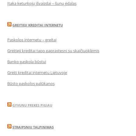
Įtaka keturkojų išvaizdai – šunų ėdalas
GREITIEJI KREDITAI INTERNETU
Paskolos internetu – greitai
Greitieji kreditai tapo paprastesni su skaičiuoklėmis
Banko paskola būstui
Greiti kreditai internetu Lietuvoje
Būsto paskolos palūkanos
GYVUNU PREKES PIGIAU
STRAIPSNIU TALPINIMAS