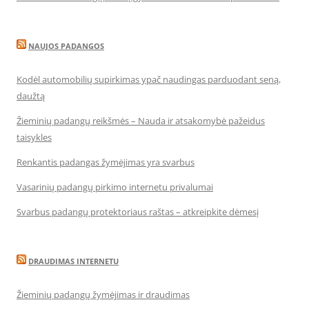
NAUJOS PADANGOS
Kodėl automobilių supirkimas ypač naudingas parduodant seną,
daužtą
Žieminių padangų reikšmės – Nauda ir atsakomybė pažeidus
taisykles
Renkantis padangas žymėjimas yra svarbus
Vasarinių padangų pirkimo internetu privalumai
Svarbus padangų protektoriaus raštas – atkreipkite dėmesį
DRAUDIMAS INTERNETU
Žieminių padangų žymėjimas ir draudimas