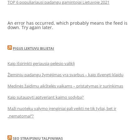
TOP 6 populiariausi padangų gamintojai Lietuvoje 2021
An error has occurred, which probably means the feed is
down. Try again later.
PIGUS LEKTUVU BILIETAI
Kaip išsirinkti geriausią pelėsio valiklį
Žieminių padangų žymėjimas yra svarbus – kaip išvengti klaidų
Medinės žaidimų aikštelės vaikams – pristatymas ir surinkimas
Kaip sutaupyti aptveriant kaimo sodybą?
Maži nuotekų valymo įrenginiai gali veikti ne tik tyliai, bet ir
„nematomai‘‘?
SEO STRAIPSNIU TALPINIMAS