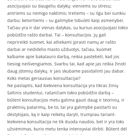
asocijuojasi su daugeliu dalykų: vieniems su stresu;
antriems su nemigo naktimis; tretiems – su ilgu bei sunkiu
darbu; ketvirtiems – su galimybe tobulėti kaip asmenybei.
Tačiau yra ir dar vienas dalykas, su kuriuo asocijuojasi tokio
pobūdžio rašto darbai. Tai – konsultacijos. Jų gali
neprireikti tuomet, kai atliekami įprasti namų ar rašto
darbai ar nedidelio masto užduotys, tačiau, kuomet
kalbame apie bakalauro darbą, reikia pastebėti, kad jos
tiesiog neišvengiamos. Svarbu tai, kad apie jas reikia žinoti
daug įdomių dalykų. Ir jais skubame pasidalinti jau dabar.
Koks metas geriausias konsultacijai?
Ne paslaptis, kad kiekviena konsultacija yra tikras žinių
šaltinis studentui, rašančiam tokio pobūdžio darbą –
būtent konsultacijos metu galima gauti daug ir teorinių, ir
praktinių patarimų, be to, tai yra galimybė pasitarti su
dėstytojais, ką ir kaip reikėtų daryti, trumpiau tariant-
kiekviena konsultacija ne tik duoda naudos, bet ir yra toks
užsiėmimas, kurio metu tenka intensyviai dirbti. Būtent dėl