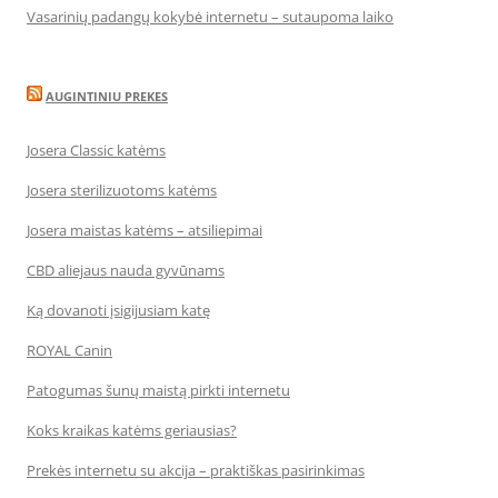
Vasarinių padangų kokybė internetu – sutaupoma laiko
AUGINTINIU PREKES
Josera Classic katėms
Josera sterilizuotoms katėms
Josera maistas katėms – atsiliepimai
CBD aliejaus nauda gyvūnams
Ką dovanoti įsigijusiam katę
ROYAL Canin
Patogumas šunų maistą pirkti internetu
Koks kraikas katėms geriausias?
Prekės internetu su akcija – praktiškas pasirinkimas