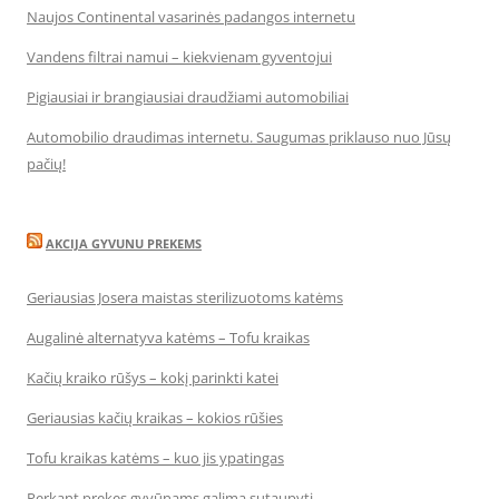
Naujos Continental vasarinės padangos internetu
Vandens filtrai namui – kiekvienam gyventojui
Pigiausiai ir brangiausiai draudžiami automobiliai
Automobilio draudimas internetu. Saugumas priklauso nuo Jūsų
pačių!
AKCIJA GYVUNU PREKEMS
Geriausias Josera maistas sterilizuotoms katėms
Augalinė alternatyva katėms – Tofu kraikas
Kačių kraiko rūšys – kokį parinkti katei
Geriausias kačių kraikas – kokios rūšies
Tofu kraikas katėms – kuo jis ypatingas
Perkant prekes gyvūnams galima sutaupyti