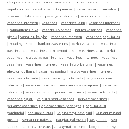
straipsniu talpinimas
|
seo straipsniu talpinimas
|
seo talpinimo
populiarumas
|
seo straipsniu talpinimas
|
vasarines ar universalios
|
rasymas ir talpinimas
|
padangos internetu
|
vasarines internetu
|
vasarines internetu
|
vasarines
|
vasarines laiku
|
vasarines internetu
|
taupantiems laika
|
vasariniu pirkimas
|
naujos vasarines
|
vasarines
pigiau
|
vasariniu kokybe
|
vasarines internetu
|
vasarines populiarios
|
naudinga zinoti
|
hankook vasarines
|
perka vasarines
|
vasariniu
pasirinkimas
|
vasarines elektromobiliams
|
vasarines laiku
|
pirkti
vasarines
|
diziausias pasirinkimas
|
vasarines internetu
|
vasarines
|
vasarines
|
vasarines internetu
|
vasariniu privalumai
|
vasarines
elektromobiliams
|
vasarines pagiau
|
naujos vasarines internetu
|
vasarines internetu
|
vasarines isigyti internetu
|
pigios vasarines
internetu
|
vasarines internetu
|
vasariniu nusidevejimas
|
vasarines
internetu
|
vasaros sezonui
|
perkant vasarines
|
vasarai internetu
|
vasarines pigiau
|
kaip susirasti vasarines
|
perkant vasarines
|
perkame vasarines
|
apie vasarines padangas
|
populiariausi
gamintojai
|
seo specialistas
|
kaip parasyti straipsni
|
kaip optimizuoti
puslapi
|
semantine paieska
|
daugiau galimybiu
|
kas yra seo
|
seo
klaidos
|
kaip rasyti tekstus
|
atsakymai apie seo
|
kopijuotas turinys
|