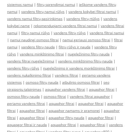
sistemos namui
|
filtrų sprendimai namui
|
ieškome vandens filtrų
namui
|
vandens filtrų namui rūšys
|
vandens kokybei filtrai namui
|
vandens namui filtrų pasirinkimas
|
vandens filtrų rtūšys
|
vandens
kokybei name
|
rekomenduojami vandens filtrai namui
|
vandens filtrai
namui
|
filtrų namui rūšys
|
vandens filtrų rūšys
|
vandens filtrai namui
|
namui naudingi osmoso filtrai
|
namui geriausi osmoso filtrai
|
filtrai
namui
|
vandens filtrų nauda
|
filtrų rūšys ir nauda
|
vandens filtrų
rūšys
|
vandens minkštinimo filtrai
|
nugeležinimo filtrų nauda
|
vandens filtrai nugeležinimui
|
vandens minkštinimo filtrų nauda
|
vandens filtrų rūšys
|
nugeležinimo ir vandens monkštinimo filtrai
|
vandens nukalkinimo filtrai
|
vandens filtrai
|
geriamo vandens
sistemos
|
osmoso filtrų nauda
|
atbulinio osmoso filtrai
|
seo
straipsniu talpinimas
|
aquaphor vandens filtrai
|
aquaphor filtrai
|
osmoso filtrų nauda
|
osmoso filtrai
|
vandens filtrai aquaphor
|
geriamo vandens filtrai
|
aquaphor filtrai
|
aquaphor filtrai
|
aquaphor
filtrai
|
aquaphor filtrai
|
aquaphor namams ir pramonei
|
aquaphor
filtrai
|
aquaphor filtrai
|
aquaphor filtrų nauda
|
aquaphor filtrai
|
aquapgor filtrai ir nauda
|
aquaphor filtrai
|
aquaphor filtrai
|
vandens
filtrai
|
aquaphor filtrai
|
vandens filtru rusys
|
aquaphor s800
|