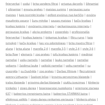
fejerverkai
|
sodui
|
brita vandens filtrai
|
privatus darzelis
|
šiltnamiai
|
siltnamiai
|
gyvunu prekes
|
maistas sunims
|
geriausias sunu
maistas
|
kaip issirinkti kraika
|
gelbsti gyvūnus nuo karščio
|
gyvūnų
maudynės vasarą
|
šunų mityba
|
sausas maistas
|
kačių kraikas
|
kraikas katėms
|
gyvūnams internetu
|
perkamiausios internetu
|
geriausias kraikas
|
akcija prekems
|
zooprekės
|
profesionalūs
fejerverkai
|
kraikas katems
|
tinkamas kraikas
|
filtru rusys
|
kaip
ismokyti
|
kačių kraikas
|
kas yra odontologas
|
brita maxtra filtrai
|
aluna
|
brita aluna
|
marella 2,4
|
marella 3,5
|
style 2,4
|
style 3,6
|
brita flow
|
elemaris
|
zoo prekes
|
tofu kraikas katėms
|
mediniai
nameliai
|
vaikų namelis
|
nameliai
|
lauko nameliai
|
nameliai
vaikams
|
žaidimui lauke
|
vaikiski nameliai
|
vaiku nameliai
|
su
ciuozykla
|
su čiuožykla
|
zoo prekes
|
Darbas Vilniuje
|
Recruitment
agency Lithuania
|
Spalvoti lęšiai
|
kroviniu pervezimas klaipeda
|
tralas klaipeda
|
griovimo darbai klaipeda
|
siukliu isvezimas
|
klinkerio
trinkeles
|
stogo danga
|
biopreparatai nuotekoms
|
priemone starwax
637
|
bakterijos irenginiams kaina
|
bakterijos STARWAX kaina
|
efektyvus valiklis
|
stogo danga renkames geriausia
|
klinkerio plytos
|
klinkeris
|
pelesio naikinimas vonioje
|
kaip isnaikinti
|
kaip naikinti