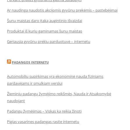
Ar naudinga naudotis akcijomis gyvūnų prekėmis – pastebėjimai
Šunų maistas daro įtaką augintinio išvaizdai
Produktai iš kurių gaminamas šunų maistas
Geriausia gyvūnų prekių parduotuvė – internetu
PADANGOS INTERNETU
Automobilių supirkimas yra ekonominė nauda fiziniams
pardavėjams ir smulkiam verslui
Žieminių padangų žymėjimo reikšmės, Nauda ir Atsakomybė
naudojant
Padangų žymėjimas – Viskas ką reikia žinoti
Pigias vasarines padangas rasite internetu