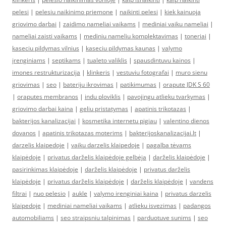
pelesi
|
pelesiu naikinimo priemone
|
naikinti pelesi
|
kiek kainuoja
griovimo darbai
|
zaidimo nameliai vaikams
|
mediniai vaiku nameliai
|
nameliai zaisti vaikams
|
mediniu nameliu komplektavimas
|
toneriai
|
kaseciu pildymas vilnius
|
kaseciu pildymas kaunas
|
valymo
įrenginiams
|
septikams
|
tualeto valiklis
|
spausdintuvu kainos
|
imones restrukturizacija
|
klinkeris
|
vestuviu fotografai
|
muro sienu
griovimas
|
seo
|
bateriju ikrovimas
|
patikimumas
|
orapute JDK S 60
|
oraputes membranos
|
indu ploviklis
|
pavojingu atlieku tvarkymas
|
griovimo darbai kaina
|
geliu pristatymas
|
apatinis trikotazas
|
bakterijos kanalizacijai
|
kosmetika internetu pigiau
|
valentino dienos
dovanos
|
apatinis trikotazas moterims
|
bakterijoskanalizacijai.lt
|
darzelis klaipedoje
|
vaiku darzelis klaipedoje
|
pagalba tėvams
klaipėdoje
|
privatus darželis klaipėdoje gelbėja
|
darželis klaipėdoje
|
pasirinkimas klaipėdoje
|
darželis klaipėdoje
|
privatus darželis
klaipėdoje
|
privatus darželis klaipėdoje
|
darželis klaipėdoje
|
vandens
filtrai
|
nuo pelesio
|
aukle
|
valymo irenginiai kaina
|
privatus darzelis
klaipedoje
|
mediniai nameliai vaikams
|
atlieku isvezimas
|
padangos
automobiliams
|
seo straipsniu talpinimas
|
parduotuve sunims
|
seo