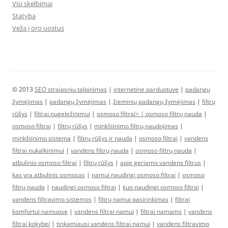
Visi skelbimai
Statyba
Veža į oro uostus
© 2013
SEO straipsniu talpinimas
|
internetine parduotuve
|
padangų
žymėjimas
|
padangų žymėjimas
|
žieminių padangų žymėjimas
|
filtrų
rūšys
|
filtrai nugeležinimui
|
osmoso filtrai> |
osmoso filtrų nauda
|
osmoso filtrai
|
filtrų rūšys
|
minkštinimo filtrų naudojimas
|
minkštinimo sistema
|
filtrų rūšys ir nauda
|
osmoso filtrai
|
vandens
filtrai nukalkinimui
|
vandens filtrų nauda
|
osmoso filtrų nauda
|
atbulinio osmoso filtrai
|
filtrų rūšys
|
apie geriamo vandens filtrus
|
kas yra atbulinis osmosas
|
namui naudingi osmoso filtrai
|
osmoso
filtrų nauda
|
naudingi osmoso filtrai
|
kuo naudingi osmoso filtrai
|
vandens filtravimo sistemos
|
filtrų namui pasirinkimas
|
filtrai
komfortui namuose
|
vandens filtrai namui
|
filtrai namams
|
vandens
filtrai kokybei
|
tinkamiausi vandens filtrai namui
|
vandens filtravimo