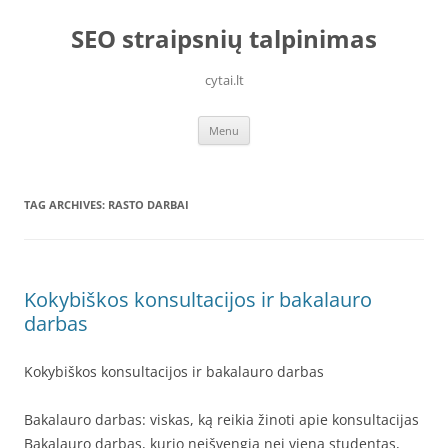
Skip
to
SEO straipsnių talpinimas
content
cytai.lt
Menu
TAG ARCHIVES:
RASTO DARBAI
Kokybiškos konsultacijos ir bakalauro
darbas
Kokybiškos konsultacijos ir bakalauro darbas
Bakalauro darbas: viskas, ką reikia žinoti apie konsultacijas
Bakalauro darbas, kurio neišvengia nei viena studentas,