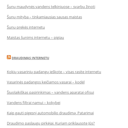
Šunų maudynės vandens telkiniuose – svarbu žinoti
Šunų mityba – tinkamiausias sausas maistas
Šunų prekės internetu
Maistas šunims internetu – pigiau
DRAUDIMAS INTERNETU
Kokių vasarinių padangų ieškote – visas rasite internetu
Vasarinės padangos keičiamos vasarai – kodėl
Šiuolaikiškas pasirinkimas – vandens aparatai ofisui
Vandens filtrai namui – kokybei
Kaip gauti pigesnį automobilio draudimą. Patarimai
Draudimo paslaugų pirkėjai. Kuriam priklausote Jūs?