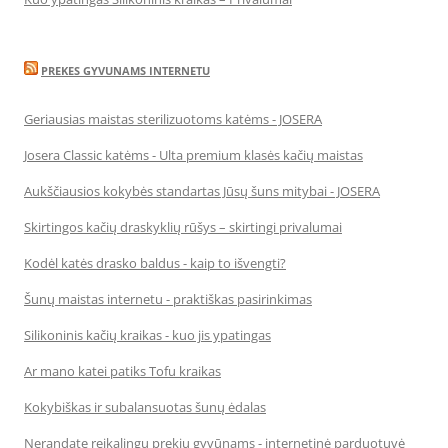
PREKES GYVUNAMS INTERNETU
Geriausias maistas sterilizuotoms katėms - JOSERA
Josera Classic katėms - Ulta premium klasės kačių maistas
Aukščiausios kokybės standartas Jūsų šuns mitybai - JOSERA
Skirtingos kačių draskyklių rūšys – skirtingi privalumai
Kodėl katės drasko baldus - kaip to išvengti?
Šunų maistas internetu - praktiškas pasirinkimas
Silikoninis kačių kraikas - kuo jis ypatingas
Ar mano katei patiks Tofu kraikas
Kokybiškas ir subalansuotas šunų ėdalas
Nerandate reikalingų prekių gyvūnams - internetinė parduotuvė