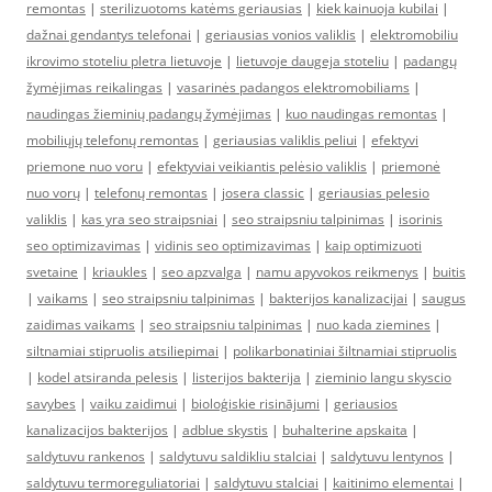
remontas
|
sterilizuotoms katėms geriausias
|
kiek kainuoja kubilai
|
dažnai gendantys telefonai
|
geriausias vonios valiklis
|
elektromobiliu
ikrovimo stoteliu pletra lietuvoje
|
lietuvoje daugeja stoteliu
|
padangų
žymėjimas reikalingas
|
vasarinės padangos elektromobiliams
|
naudingas žieminių padangų žymėjimas
|
kuo naudingas remontas
|
mobiliųjų telefonų remontas
|
geriausias valiklis peliui
|
efektyvi
priemone nuo voru
|
efektyviai veikiantis pelėsio valiklis
|
priemonė
nuo vorų
|
telefonų remontas
|
josera classic
|
geriausias pelesio
valiklis
|
kas yra seo straipsniai
|
seo straipsniu talpinimas
|
isorinis
seo optimizavimas
|
vidinis seo optimizavimas
|
kaip optimizuoti
svetaine
|
kriaukles
|
seo apzvalga
|
namu apyvokos reikmenys
|
buitis
|
vaikams
|
seo straipsniu talpinimas
|
bakterijos kanalizacijai
|
saugus
zaidimas vaikams
|
seo straipsniu talpinimas
|
nuo kada ziemines
|
siltnamiai stipruolis atsiliepimai
|
polikarbonatiniai šiltnamiai stipruolis
|
kodel atsiranda pelesis
|
listerijos bakterija
|
zieminio langu skyscio
savybes
|
vaiku zaidimui
|
bioloģiskie risinājumi
|
geriausios
kanalizacijos bakterijos
|
adblue skystis
|
buhalterine apskaita
|
saldytuvu rankenos
|
saldytuvu saldikliu stalciai
|
saldytuvu lentynos
|
saldytuvu termoreguliatoriai
|
saldytuvu stalciai
|
kaitinimo elementai
|