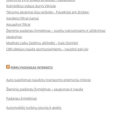
Kokybiškos vidaus durys Vilniuje
Tikrumo akcentas Jūsų erdvėje – Paveikslai ant drobės:
Vandens filtrai namui
Aquaphor filtrai
Žieminių padangų žymėjimas – svarbu vairuotojams ir užtikrintas
saugumas
Medinės vaikų žaidimų aikštelės – kaip išsirinkti
CBD aliejaus nauda sportuojantiems – naudoti gali visi
PERKU PADANGAS INTERNETU
Auto supirkimas naudotų transporto priemonių rinkoje
Žieminių padangų žymėjimas – saugumas ir nauda
Padangų žymėjimas
Automobilio turbinų istorija ir ateitis