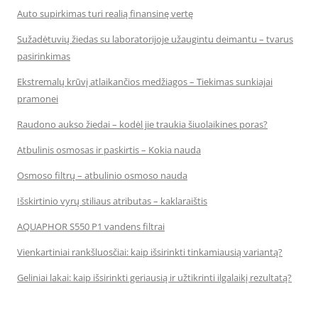
Auto supirkimas turi realią finansinę vertę
Sužadėtuvių žiedas su laboratorijoje užaugintu deimantu – tvarus
pasirinkimas
Ekstremalų krūvį atlaikančios medžiagos – Tiekimas sunkiajai
pramonei
Raudono aukso žiedai – kodėl jie traukia šiuolaikines poras?
Atbulinis osmosas ir paskirtis – Kokia nauda
Osmoso filtrų – atbulinio osmoso nauda
Išskirtinio vyrų stiliaus atributas – kaklaraištis
AQUAPHOR S550 P1 vandens filtrai
Vienkartiniai rankšluosčiai: kaip išsirinkti tinkamiausią variantą?
Geliniai lakai: kaip išsirinkti geriausią ir užtikrinti ilgalaikį rezultatą?