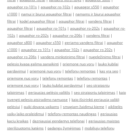
aquaphor ro-101s
|
aquaphor ro-102s
|
aquapgor s550
|
aquaphor
s1000
|
namui ir biurui aquaphor filtrai
|
namams ir biurui aquaphor
filtrai
|
kodel aquaphor filtrai
|
aquaphor filtrai
|
vandens filtrai
|
aquaphor filtrai
|
aquaphor ro-101s
|
aquaphor ro-202s
|
aquaphor ro-
102s
|
aquaphor ro-202s
|
aquaphor ro-206s
|
vandens filtrai
|
aquaphor s800
|
aquaphor s550
|
geriamo vandens filtrai
|
aquaphor
s1000
|
aquaphor ro 101s
|
aquaphor 102s
|
aquaphor ro 202s
|
aquaphor ro 206s
|
vandens minkstinimo filtrai
|
nugeležinimo filtrai
|
pelesio kvapa galima panaikinti
|
priemone nuo voru
|
lauko kubilai
pardavimui
|
priemonė nuo vorų
|
telefonų remontas
|
kas yra seo
|
priemone nuo voru
|
telefonų remontas
|
telefonų remontas
|
priemonė nuo vorų
|
lauko kubilai pardavimui
|
seo straipsniu
talpinimas
|
geriausias pelėsio valiklis
|
seo straipsniu talpinimas
|
kaip
isvengti pelesio atsiradimo namuose
|
kaip išsirinkti geriausią valiklį
pelėsiui
|
puiki dovana vaikams
|
smagiam žaidimui kieme
|
aikštelės
vaikų laiko praleidimui
|
telefonų remontas naudingas
|
geriausias
kaciu kraikas
|
dazniausiai gendantys telefonai
|
geriausias maistas
sterilizuotoms katėms
|
padangų žymėjimas
|
mobiliųjų telefonų