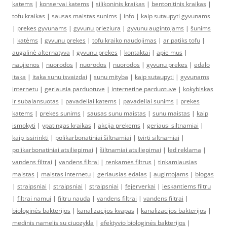
katems
|
konservai katems
|
silikoninis kraikas
|
bentonitinis kraikas
|
tofu kraikas
|
sausas maistas sunims
|
info
|
kaip sutaupyti gyvunams
|
prekes gyvunams
|
gyvunu prieziura
|
gyvunu augintojams
|
šunims
|
katėms
|
gyvunu prekes
|
tofu kraiko naudojimas
|
ar patiks tofu
|
augalinė alternatyva
|
gyvunu prekes
|
kontaktai
|
apie mus
|
naujienos
|
nuorodos
|
nuorodos
|
nuorodos
|
gyvunu prekes
|
edalo
itaka
|
itaka sunu isvaizdai
|
sunu mityba
|
kaip sutaupyti
|
gyvunams
internetu
|
geriausia parduotuve
|
internetine parduotuve
|
kokybiskas
ir subalansuotas
|
pavadeliai katems
|
pavadeliai sunims
|
prekes
katems
|
prekes sunims
|
sausas sunu maistas
|
sunu maistas
|
kaip
ismokyti
|
ypatingas kraikas
|
akcija prekems
|
geriausi siltnamiai
|
kaip issirinkti
|
polikarbonatiniai šiltnamiai
|
tvirti siltnamiai
|
polikarbonatiniai atsiliepimai
|
šiltnamiai atsiliepimai
|
led reklama
|
vandens filtrai
|
vandens filtrai
|
renkamės filtrus
|
tinkamiausias
maistas
|
maistas internetu
|
geriausias ėdalas
|
augintojams
|
blogas
|
straipsniai
|
straipsniai
|
straipsniai
|
fejerverkai
|
ieskantiems filtru
|
filtrai namui
|
filtru nauda
|
vandens filtrai
|
vandens filtrai
|
biologinės bakterijos
|
kanalizacijos kvapas
|
kanalizacijos bakterijos
|
medinis namelis su ciuozykla
|
efektyvio biologinės bakterijos
|