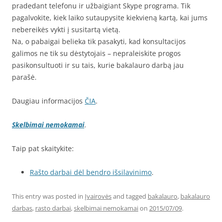
pradedant telefonu ir užbaigiant Skype programa. Tik
pagalvokite, kiek laiko sutaupysite kiekvieną kartą, kai jums
nebereikės vykti į susitartą vietą.
Na, o pabaigai belieka tik pasakyti, kad konsultacijos
galimos ne tik su dėstytojais – nepraleiskite progos
pasikonsultuoti ir su tais, kurie bakalauro darbą jau
parašė.
Daugiau informacijos
ČIA
.
Skelbimai nemokamai
.
Taip pat skaitykite:
Rašto darbai dėl bendro išsilavinimo
.
This entry was posted in
Įvairovės
and tagged
bakalauro
,
bakalauro
darbas
,
rasto darbai
,
skelbimai nemokamai
on
2015/07/09
.