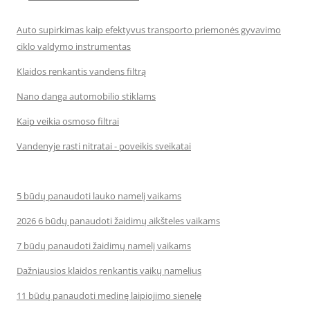
Auto supirkimas kaip efektyvus transporto priemonės gyvavimo
ciklo valdymo instrumentas
Klaidos renkantis vandens filtrą
Nano danga automobilio stiklams
Kaip veikia osmoso filtrai
Vandenyje rasti nitratai - poveikis sveikatai
5 būdų panaudoti lauko namelį vaikams
2026 6 būdų panaudoti žaidimų aikšteles vaikams
7 būdų panaudoti žaidimų namelį vaikams
Dažniausios klaidos renkantis vaikų namelius
11 būdų panaudoti medinę laipiojimo sienelę