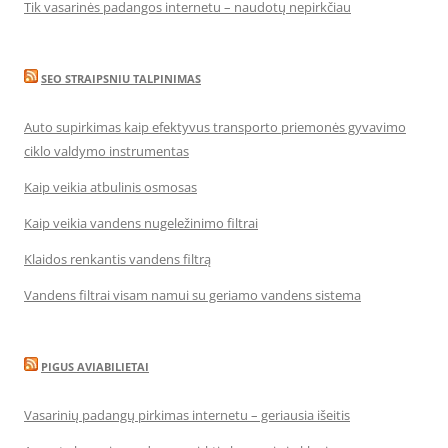
Tik vasarinės padangos internetu – naudotų nepirkčiau
SEO STRAIPSNIU TALPINIMAS
Auto supirkimas kaip efektyvus transporto priemonės gyvavimo
ciklo valdymo instrumentas
Kaip veikia atbulinis osmosas
Kaip veikia vandens nugeležinimo filtrai
Klaidos renkantis vandens filtrą
Vandens filtrai visam namui su geriamo vandens sistema
PIGUS AVIABILIETAI
Vasarinių padangų pirkimas internetu – geriausia išeitis