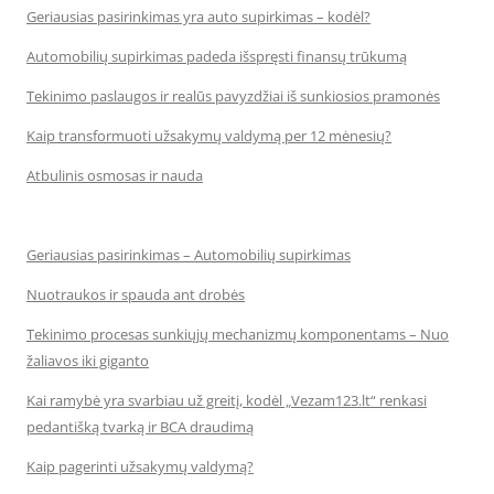
Geriausias pasirinkimas yra auto supirkimas – kodėl?
Automobilių supirkimas padeda išspręsti finansų trūkumą
Tekinimo paslaugos ir realūs pavyzdžiai iš sunkiosios pramonės
Kaip transformuoti užsakymų valdymą per 12 mėnesių?
Atbulinis osmosas ir nauda
Geriausias pasirinkimas – Automobilių supirkimas
Nuotraukos ir spauda ant drobės
Tekinimo procesas sunkiųjų mechanizmų komponentams – Nuo
žaliavos iki giganto
Kai ramybė yra svarbiau už greitį, kodėl „Vezam123.lt“ renkasi
pedantišką tvarką ir BCA draudimą
Kaip pagerinti užsakymų valdymą?