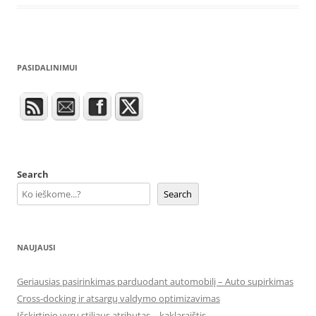
PASIDALINIMUI
Search
Search
NAUJAUSI
Geriausias pasirinkimas parduodant automobilį – Auto supirkimas
Cross-docking ir atsargų valdymo optimizavimas
Išskirtinio vyrų stiliaus atributas – kaklaraištis