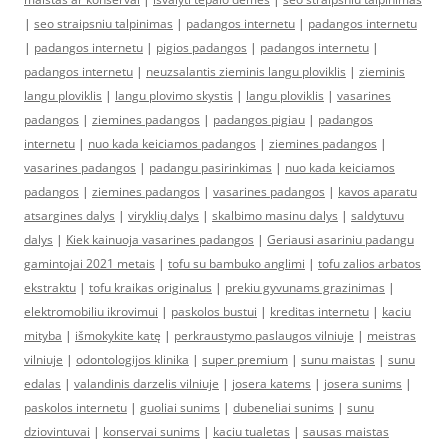
|
seo straipsniu talpinimas
|
padangos internetu
|
padangos internetu
|
padangos internetu
|
pigios padangos
|
padangos internetu
|
padangos internetu
|
neuzsalantis zieminis langu ploviklis
|
zieminis
langu ploviklis
|
langu plovimo skystis
|
langu ploviklis
|
vasarines
padangos
|
ziemines padangos
|
padangos pigiau
|
padangos
internetu
|
nuo kada keiciamos padangos
|
ziemines padangos
|
vasarines padangos
|
padangu pasirinkimas
|
nuo kada keiciamos
padangos
|
ziemines padangos
|
vasarines padangos
|
kavos aparatu
atsargines dalys
|
viryklių dalys
|
skalbimo masinu dalys
|
saldytuvu
dalys
|
Kiek kainuoja vasarines padangos
|
Geriausi asariniu padangu
gamintojai 2021 metais
|
tofu su bambuko anglimi
|
tofu zalios arbatos
ekstraktu
|
tofu kraikas originalus
|
prekiu gyvunams grazinimas
|
elektromobiliu ikrovimui
|
paskolos bustui
|
kreditas internetu
|
kaciu
mityba
|
išmokykite katę
|
perkraustymo paslaugos vilniuje
|
meistras
vilniuje
|
odontologijos klinika
|
super premium
|
sunu maistas
|
sunu
edalas
|
valandinis darzelis vilniuje
|
josera katems
|
josera sunims
|
paskolos internetu
|
guoliai sunims
|
dubeneliai sunims
|
sunu
dziovintuvai
|
konservai sunims
|
kaciu tualetas
|
sausas maistas