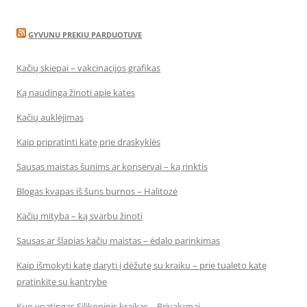
GYVUNU PREKIU PARDUOTUVE
Kačių skiepai – vakcinacijos grafikas
Ką naudinga žinoti apie kates
Kačių auklėjimas
Kaip pripratinti katę prie draskyklės
Sausas maistas šunims ar konservai – ką rinktis
Blogas kvapas iš šuns burnos – Halitozė
Kačių mityba – ką svarbu žinoti
Sausas ar šlapias kačių maistas – ėdalo parinkimas
Kaip išmokyti katę daryti į dėžutę su kraiku – prie tualeto katę
pratinkite su kantrybe
Kuo ypatingas Silikoninis kraikas – Privalumai