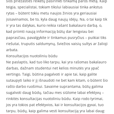
šios priežasties reikėtų pasirinkti tinkamą paros metą. Kaip
teigia, specialistai, tokiam tikslui labiausiai tinka ankstus
rytas – būtent tokiu metu naujos žinios yra geriausiai
įsisavinamos, be to, kyla daug naujų idėjų. Na, o tai kaip tik
ir yra tas dalykas, kurio reikia rašant bakalauro darbą. o,
kad priimti naują informaciją būtų dar lengviau bei
paprasčiau, pavalgykite ir tinkamus pusryčius – puikiai tiks
riešutai, truputis saldumynų, šviežios vaisių sultys ar žalioji
arbata.
Konsultacijos nuotoliniu būdu
Ne paslaptis, kad tuo liko tarpu, kai yra rašomas bakalauro
darbas, dažnam studentui net kelios minutės yra ypač
vertingo. Taigi, būtina pagalvoti ir apie tai, kaip galite
sutaupyti laiko ir jį išnaudoti ne bet kam kitam, o būtent šio
rašto darbo ruošimui. Savaime suprantama, būtų galima
sugalvoti daug būdų, tačiau mes siūlome labai efektyvų –
rinkitės konsultacijas nuotoliniu būdu. Kaip rodo tyrimai,
jos yra tokios pat efektyvios, kai ir konsultacijos gyvai, tuo
tarpu, būdų, kaip galima vesti konsultaciją yra labai daug: