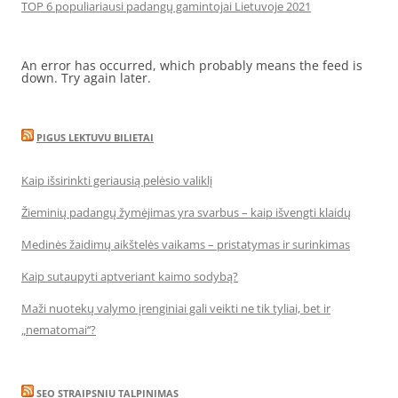
TOP 6 populiariausi padangų gamintojai Lietuvoje 2021
An error has occurred, which probably means the feed is
down. Try again later.
PIGUS LEKTUVU BILIETAI
Kaip išsirinkti geriausią pelėsio valiklį
Žieminių padangų žymėjimas yra svarbus – kaip išvengti klaidų
Medinės žaidimų aikštelės vaikams – pristatymas ir surinkimas
Kaip sutaupyti aptveriant kaimo sodybą?
Maži nuotekų valymo įrenginiai gali veikti ne tik tyliai, bet ir
„nematomai‘‘?
SEO STRAIPSNIU TALPINIMAS