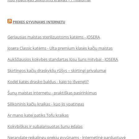
PREKES GYVUNAMS INTERNETU
Geriausias maistas sterilizuotoms katėms - JOSERA
Josera Classic katėms - Ulta premium klasės kačių maistas
Aukščiausios kokybės standartas Jūsų šuns mitybai - JOSERA
Skirtingos kačių draskyklių rūšys – skirtingi privalumai
Kodėl katės drasko baldus - kaip to išvengti?
Šunų maistas internetu - praktiškas pasirinkimas
Silikoninis kačių kraikas - kuo jis ypatingas
Ar mano katei patiks Tofu kraikas
Kokybiškas ir subalansuotas šunų ėdalas
Nerandate reikalingų prekių gyvūnams - internetinė parduotuvė