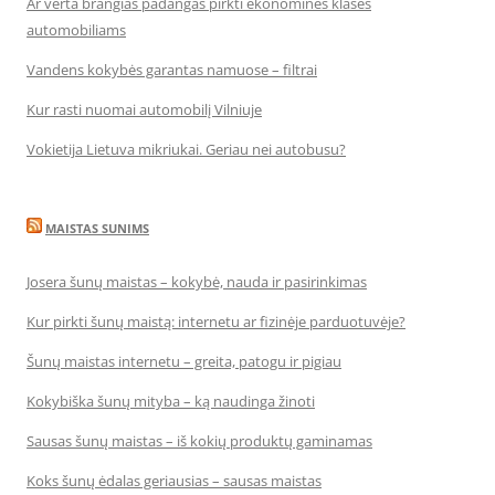
Ar verta brangias padangas pirkti ekonominės klasės
automobiliams
Vandens kokybės garantas namuose – filtrai
Kur rasti nuomai automobilį Vilniuje
Vokietija Lietuva mikriukai. Geriau nei autobusu?
MAISTAS SUNIMS
Josera šunų maistas – kokybė, nauda ir pasirinkimas
Kur pirkti šunų maistą: internetu ar fizinėje parduotuvėje?
Šunų maistas internetu – greita, patogu ir pigiau
Kokybiška šunų mityba – ką naudinga žinoti
Sausas šunų maistas – iš kokių produktų gaminamas
Koks šunų ėdalas geriausias – sausas maistas