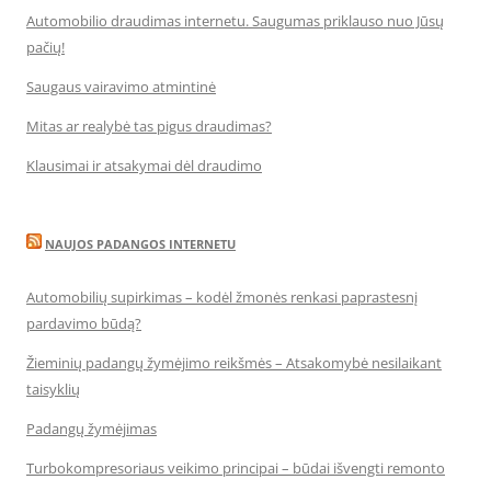
Automobilio draudimas internetu. Saugumas priklauso nuo Jūsų
pačių!
Saugaus vairavimo atmintinė
Mitas ar realybė tas pigus draudimas?
Klausimai ir atsakymai dėl draudimo
NAUJOS PADANGOS INTERNETU
Automobilių supirkimas – kodėl žmonės renkasi paprastesnį
pardavimo būdą?
Žieminių padangų žymėjimo reikšmės – Atsakomybė nesilaikant
taisyklių
Padangų žymėjimas
Turbokompresoriaus veikimo principai – būdai išvengti remonto