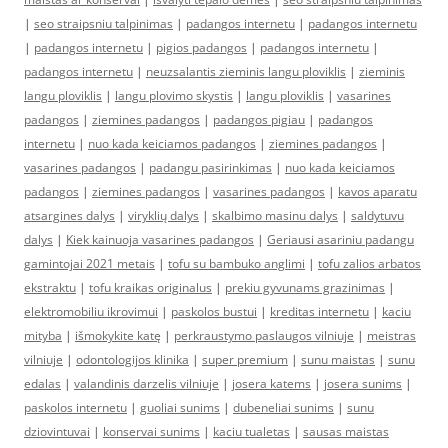
|
seo straipsniu talpinimas
|
padangos internetu
|
padangos internetu
|
padangos internetu
|
pigios padangos
|
padangos internetu
|
padangos internetu
|
neuzsalantis zieminis langu ploviklis
|
zieminis
langu ploviklis
|
langu plovimo skystis
|
langu ploviklis
|
vasarines
padangos
|
ziemines padangos
|
padangos pigiau
|
padangos
internetu
|
nuo kada keiciamos padangos
|
ziemines padangos
|
vasarines padangos
|
padangu pasirinkimas
|
nuo kada keiciamos
padangos
|
ziemines padangos
|
vasarines padangos
|
kavos aparatu
atsargines dalys
|
viryklių dalys
|
skalbimo masinu dalys
|
saldytuvu
dalys
|
Kiek kainuoja vasarines padangos
|
Geriausi asariniu padangu
gamintojai 2021 metais
|
tofu su bambuko anglimi
|
tofu zalios arbatos
ekstraktu
|
tofu kraikas originalus
|
prekiu gyvunams grazinimas
|
elektromobiliu ikrovimui
|
paskolos bustui
|
kreditas internetu
|
kaciu
mityba
|
išmokykite katę
|
perkraustymo paslaugos vilniuje
|
meistras
vilniuje
|
odontologijos klinika
|
super premium
|
sunu maistas
|
sunu
edalas
|
valandinis darzelis vilniuje
|
josera katems
|
josera sunims
|
paskolos internetu
|
guoliai sunims
|
dubeneliai sunims
|
sunu
dziovintuvai
|
konservai sunims
|
kaciu tualetas
|
sausas maistas