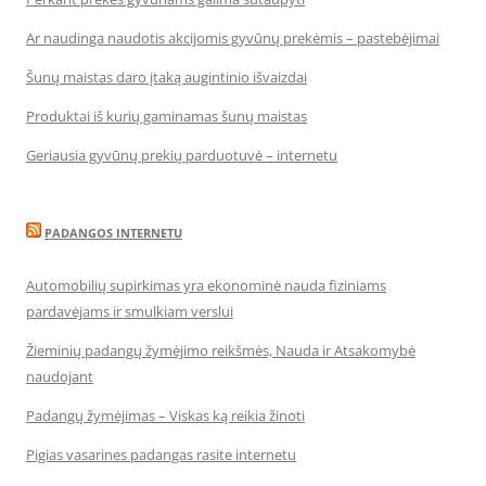
Ar naudinga naudotis akcijomis gyvūnų prekėmis – pastebėjimai
Šunų maistas daro įtaką augintinio išvaizdai
Produktai iš kurių gaminamas šunų maistas
Geriausia gyvūnų prekių parduotuvė – internetu
PADANGOS INTERNETU
Automobilių supirkimas yra ekonominė nauda fiziniams
pardavėjams ir smulkiam verslui
Žieminių padangų žymėjimo reikšmės, Nauda ir Atsakomybė
naudojant
Padangų žymėjimas – Viskas ką reikia žinoti
Pigias vasarines padangas rasite internetu