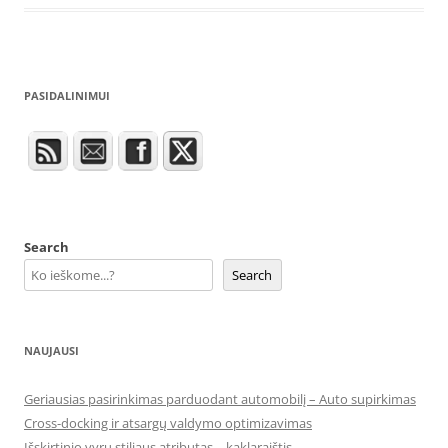
PASIDALINIMUI
Search
Search
NAUJAUSI
Geriausias pasirinkimas parduodant automobilį – Auto supirkimas
Cross-docking ir atsargų valdymo optimizavimas
Išskirtinio vyrų stiliaus atributas – kaklaraištis