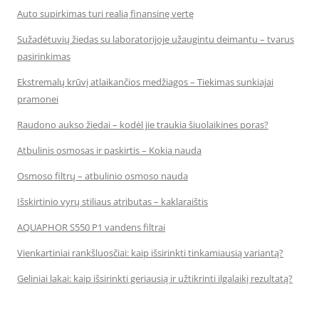
Auto supirkimas turi realią finansinę vertę
Sužadėtuvių žiedas su laboratorijoje užaugintu deimantu – tvarus
pasirinkimas
Ekstremalų krūvį atlaikančios medžiagos – Tiekimas sunkiajai
pramonei
Raudono aukso žiedai – kodėl jie traukia šiuolaikines poras?
Atbulinis osmosas ir paskirtis – Kokia nauda
Osmoso filtrų – atbulinio osmoso nauda
Išskirtinio vyrų stiliaus atributas – kaklaraištis
AQUAPHOR S550 P1 vandens filtrai
Vienkartiniai rankšluosčiai: kaip išsirinkti tinkamiausią variantą?
Geliniai lakai: kaip išsirinkti geriausią ir užtikrinti ilgalaikį rezultatą?