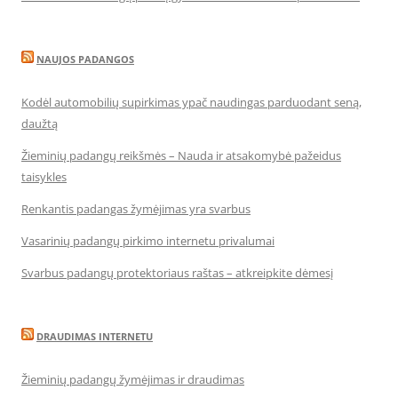
NAUJOS PADANGOS
Kodėl automobilių supirkimas ypač naudingas parduodant seną,
daužtą
Žieminių padangų reikšmės – Nauda ir atsakomybė pažeidus
taisykles
Renkantis padangas žymėjimas yra svarbus
Vasarinių padangų pirkimo internetu privalumai
Svarbus padangų protektoriaus raštas – atkreipkite dėmesį
DRAUDIMAS INTERNETU
Žieminių padangų žymėjimas ir draudimas