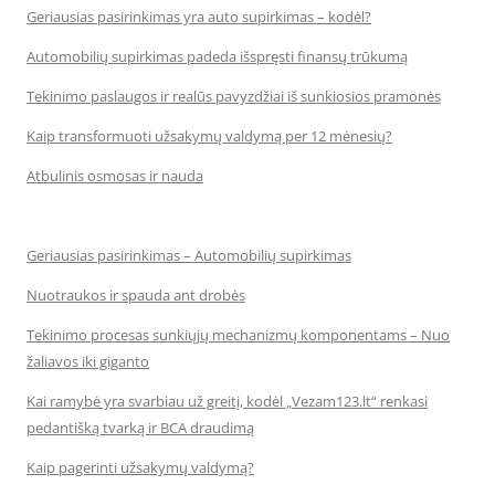
Geriausias pasirinkimas yra auto supirkimas – kodėl?
Automobilių supirkimas padeda išspręsti finansų trūkumą
Tekinimo paslaugos ir realūs pavyzdžiai iš sunkiosios pramonės
Kaip transformuoti užsakymų valdymą per 12 mėnesių?
Atbulinis osmosas ir nauda
Geriausias pasirinkimas – Automobilių supirkimas
Nuotraukos ir spauda ant drobės
Tekinimo procesas sunkiųjų mechanizmų komponentams – Nuo
žaliavos iki giganto
Kai ramybė yra svarbiau už greitį, kodėl „Vezam123.lt“ renkasi
pedantišką tvarką ir BCA draudimą
Kaip pagerinti užsakymų valdymą?