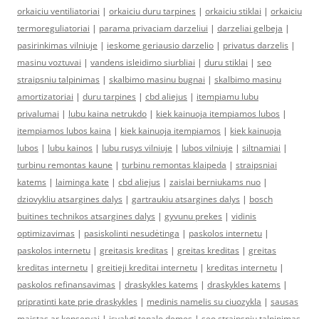
orkaiciu ventiliatoriai
|
orkaiciu duru tarpines
|
orkaiciu stiklai
|
orkaiciu
termoreguliatoriai
|
parama privaciam darzeliui
|
darzeliai gelbeja
|
pasirinkimas vilniuje
|
ieskome geriausio darzelio
|
privatus darzelis
|
masinu voztuvai
|
vandens isleidimo siurbliai
|
duru stiklai
|
seo
straipsniu talpinimas
|
skalbimo masinu bugnai
|
skalbimo masinu
amortizatoriai
|
duru tarpines
|
cbd aliejus
|
itempiamu lubu
privalumai
|
lubu kaina netrukdo
|
kiek kainuoja itempiamos lubos
|
itempiamos lubos kaina
|
kiek kainuoja itempiamos
|
kiek kainuoja
lubos
|
lubu kainos
|
lubu rusys vilniuje
|
lubos vilniuje
|
siltnamiai
|
turbinu remontas kaune
|
turbinu remontas klaipeda
|
straipsniai
katems
|
laiminga kate
|
cbd aliejus
|
zaislai berniukams nuo
|
dziovykliu atsargines dalys
|
gartraukiu atsargines dalys
|
bosch
buitines technikos atsargines dalys
|
gyvunu prekes
|
vidinis
optimizavimas
|
pasiskolinti nesudėtinga
|
paskolos internetu
|
paskolos internetu
|
greitasis kreditas
|
greitas kreditas
|
greitas
kreditas internetu
|
greitieji kreditai internetu
|
kreditas internetu
|
paskolos refinansavimas
|
draskykles katems
|
draskykles katems
|
pripratinti kate prie draskykles
|
medinis namelis su ciuozykla
|
sausas
maistas ar konservai
|
isvalyti tepalo demes
|
seo straipsniu talpinimas