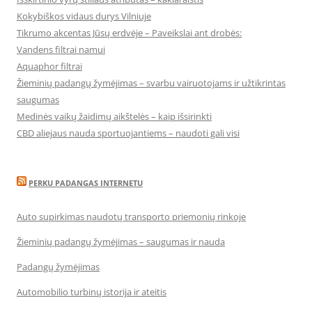
Kokybiškos vidaus durys Vilniuje
Tikrumo akcentas Jūsų erdvėje – Paveikslai ant drobės:
Vandens filtrai namui
Aquaphor filtrai
Žieminių padangų žymėjimas – svarbu vairuotojams ir užtikrintas
saugumas
Medinės vaikų žaidimų aikštelės – kaip išsirinkti
CBD aliejaus nauda sportuojantiems – naudoti gali visi
PERKU PADANGAS INTERNETU
Auto supirkimas naudotų transporto priemonių rinkoje
Žieminių padangų žymėjimas – saugumas ir nauda
Padangų žymėjimas
Automobilio turbinų istorija ir ateitis