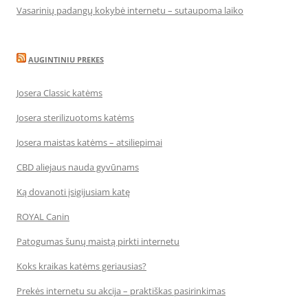
Vasarinių padangų kokybė internetu – sutaupoma laiko
AUGINTINIU PREKES
Josera Classic katėms
Josera sterilizuotoms katėms
Josera maistas katėms – atsiliepimai
CBD aliejaus nauda gyvūnams
Ką dovanoti įsigijusiam katę
ROYAL Canin
Patogumas šunų maistą pirkti internetu
Koks kraikas katėms geriausias?
Prekės internetu su akcija – praktiškas pasirinkimas