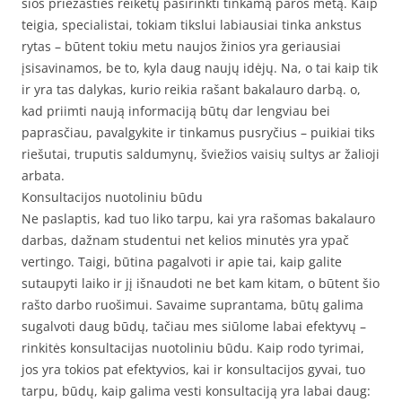
šios priežasties reikėtų pasirinkti tinkamą paros metą. Kaip
teigia, specialistai, tokiam tikslui labiausiai tinka ankstus
rytas – būtent tokiu metu naujos žinios yra geriausiai
įsisavinamos, be to, kyla daug naujų idėjų. Na, o tai kaip tik
ir yra tas dalykas, kurio reikia rašant bakalauro darbą. o,
kad priimti naują informaciją būtų dar lengviau bei
paprasčiau, pavalgykite ir tinkamus pusryčius – puikiai tiks
riešutai, truputis saldumynų, šviežios vaisių sultys ar žalioji
arbata.
Konsultacijos nuotoliniu būdu
Ne paslaptis, kad tuo liko tarpu, kai yra rašomas bakalauro
darbas, dažnam studentui net kelios minutės yra ypač
vertingo. Taigi, būtina pagalvoti ir apie tai, kaip galite
sutaupyti laiko ir jį išnaudoti ne bet kam kitam, o būtent šio
rašto darbo ruošimui. Savaime suprantama, būtų galima
sugalvoti daug būdų, tačiau mes siūlome labai efektyvų –
rinkitės konsultacijas nuotoliniu būdu. Kaip rodo tyrimai,
jos yra tokios pat efektyvios, kai ir konsultacijos gyvai, tuo
tarpu, būdų, kaip galima vesti konsultaciją yra labai daug: