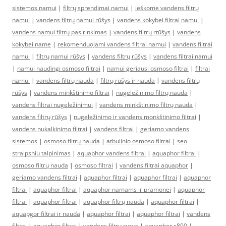
sistemos namui
|
filtrų sprendimai namui
|
ieškome vandens filtrų
namui
|
vandens filtrų namui rūšys
|
vandens kokybei filtrai namui
|
vandens namui filtrų pasirinkimas
|
vandens filtrų rtūšys
|
vandens
kokybei name
|
rekomenduojami vandens filtrai namui
|
vandens filtrai
namui
|
filtrų namui rūšys
|
vandens filtrų rūšys
|
vandens filtrai namui
|
namui naudingi osmoso filtrai
|
namui geriausi osmoso filtrai
|
filtrai
namui
|
vandens filtrų nauda
|
filtrų rūšys ir nauda
|
vandens filtrų
rūšys
|
vandens minkštinimo filtrai
|
nugeležinimo filtrų nauda
|
vandens filtrai nugeležinimui
|
vandens minkštinimo filtrų nauda
|
vandens filtrų rūšys
|
nugeležinimo ir vandens monkštinimo filtrai
|
vandens nukalkinimo filtrai
|
vandens filtrai
|
geriamo vandens
sistemos
|
osmoso filtrų nauda
|
atbulinio osmoso filtrai
|
seo
straipsniu talpinimas
|
aquaphor vandens filtrai
|
aquaphor filtrai
|
osmoso filtrų nauda
|
osmoso filtrai
|
vandens filtrai aquaphor
|
geriamo vandens filtrai
|
aquaphor filtrai
|
aquaphor filtrai
|
aquaphor
filtrai
|
aquaphor filtrai
|
aquaphor namams ir pramonei
|
aquaphor
filtrai
|
aquaphor filtrai
|
aquaphor filtrų nauda
|
aquaphor filtrai
|
aquapgor filtrai ir nauda
|
aquaphor filtrai
|
aquaphor filtrai
|
vandens
filtrai
|
aquaphor filtrai
|
vandens filtru rusys
|
aquaphor s800
|