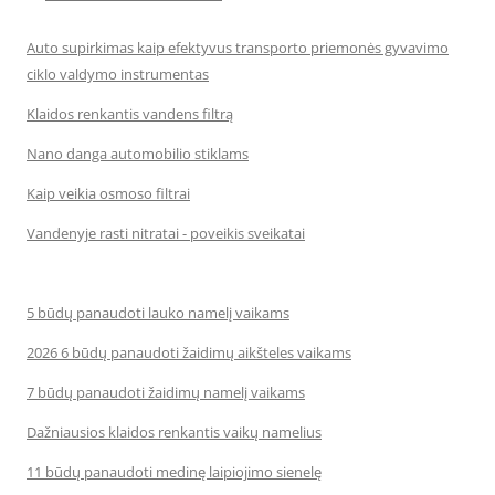
Auto supirkimas kaip efektyvus transporto priemonės gyvavimo
ciklo valdymo instrumentas
Klaidos renkantis vandens filtrą
Nano danga automobilio stiklams
Kaip veikia osmoso filtrai
Vandenyje rasti nitratai - poveikis sveikatai
5 būdų panaudoti lauko namelį vaikams
2026 6 būdų panaudoti žaidimų aikšteles vaikams
7 būdų panaudoti žaidimų namelį vaikams
Dažniausios klaidos renkantis vaikų namelius
11 būdų panaudoti medinę laipiojimo sienelę