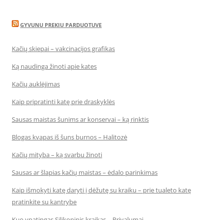
GYVUNU PREKIU PARDUOTUVE
Kačių skiepai – vakcinacijos grafikas
Ką naudinga žinoti apie kates
Kačių auklėjimas
Kaip pripratinti katę prie draskyklės
Sausas maistas šunims ar konservai – ką rinktis
Blogas kvapas iš šuns burnos – Halitozė
Kačių mityba – ką svarbu žinoti
Sausas ar šlapias kačių maistas – ėdalo parinkimas
Kaip išmokyti katę daryti į dėžutę su kraiku – prie tualeto katę
pratinkite su kantrybe
Kuo ypatingas Silikoninis kraikas – Privalumai