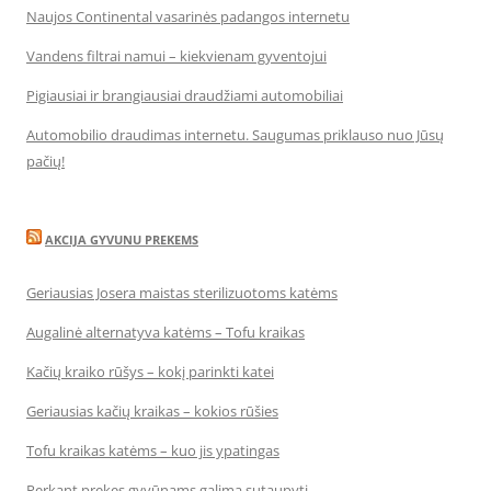
Naujos Continental vasarinės padangos internetu
Vandens filtrai namui – kiekvienam gyventojui
Pigiausiai ir brangiausiai draudžiami automobiliai
Automobilio draudimas internetu. Saugumas priklauso nuo Jūsų
pačių!
AKCIJA GYVUNU PREKEMS
Geriausias Josera maistas sterilizuotoms katėms
Augalinė alternatyva katėms – Tofu kraikas
Kačių kraiko rūšys – kokį parinkti katei
Geriausias kačių kraikas – kokios rūšies
Tofu kraikas katėms – kuo jis ypatingas
Perkant prekes gyvūnams galima sutaupyti