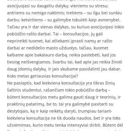
asocijuojasi su daugeliu dalykų: vieniems su stresu;
antriems su nemigo naktimis; tretiems – su ilgu bei sunkiu
darbu; ketvirtiems – su galimybe tobulėti kaip asmenybei.
Tačiau yra ir dar vienas dalykas, su kuriuo asocijuojasi tokio
pobūdžio rašto darbai. Tai – konsultacijos. Jų gali
neprireikti tuomet, kai atliekami įprasti namų ar rašto
darbai ar nedidelio masto užduotys, tačiau, kuomet
kalbame apie bakalauro darbą, reikia pastebėti, kad jos
tiesiog neišvengiamos. Svarbu tai, kad apie jas reikia žinoti
daug įdomių dalykų. Ir jais skubame pasidalinti jau dabar.
Koks metas geriausias konsultacijai?
Ne paslaptis, kad kiekviena konsultacija yra tikras žinių
šaltinis studentui, rašančiam tokio pobūdžio darbą –
būtent konsultacijos metu galima gauti daug ir teorinių, ir
praktinių patarimų, be to, tai yra galimybė pasitarti su
dėstytojais, ką ir kaip reikėtų daryti, trumpiau tariant-
kiekviena konsultacija ne tik duoda naudos, bet ir yra toks
užsiėmimas, kurio metu tenka intensyviai dirbti. Būtent dėl