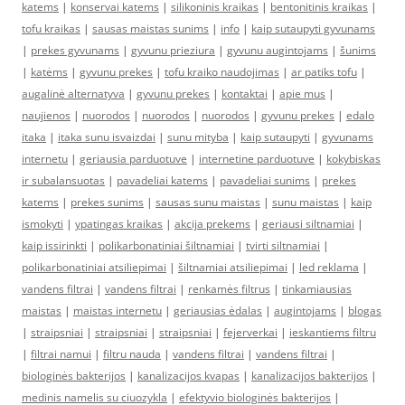
katems
|
konservai katems
|
silikoninis kraikas
|
bentonitinis kraikas
|
tofu kraikas
|
sausas maistas sunims
|
info
|
kaip sutaupyti gyvunams
|
prekes gyvunams
|
gyvunu prieziura
|
gyvunu augintojams
|
šunims
|
katėms
|
gyvunu prekes
|
tofu kraiko naudojimas
|
ar patiks tofu
|
augalinė alternatyva
|
gyvunu prekes
|
kontaktai
|
apie mus
|
naujienos
|
nuorodos
|
nuorodos
|
nuorodos
|
gyvunu prekes
|
edalo
itaka
|
itaka sunu isvaizdai
|
sunu mityba
|
kaip sutaupyti
|
gyvunams
internetu
|
geriausia parduotuve
|
internetine parduotuve
|
kokybiskas
ir subalansuotas
|
pavadeliai katems
|
pavadeliai sunims
|
prekes
katems
|
prekes sunims
|
sausas sunu maistas
|
sunu maistas
|
kaip
ismokyti
|
ypatingas kraikas
|
akcija prekems
|
geriausi siltnamiai
|
kaip issirinkti
|
polikarbonatiniai šiltnamiai
|
tvirti siltnamiai
|
polikarbonatiniai atsiliepimai
|
šiltnamiai atsiliepimai
|
led reklama
|
vandens filtrai
|
vandens filtrai
|
renkamės filtrus
|
tinkamiausias
maistas
|
maistas internetu
|
geriausias ėdalas
|
augintojams
|
blogas
|
straipsniai
|
straipsniai
|
straipsniai
|
fejerverkai
|
ieskantiems filtru
|
filtrai namui
|
filtru nauda
|
vandens filtrai
|
vandens filtrai
|
biologinės bakterijos
|
kanalizacijos kvapas
|
kanalizacijos bakterijos
|
medinis namelis su ciuozykla
|
efektyvio biologinės bakterijos
|