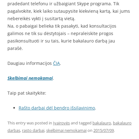
pradedant telefonu ir užbaigiant Skype programa. Tik
pagalvokite, kiek laiko sutaupysite kiekvieną kartą, kai jums
nebereikės vykti į susitartą vietą.
Na, o pabaigai belieka tik pasakyti, kad konsultacijos
galimos ne tik su dėstytojais – nepraleiskite progos
pasikonsultuoti ir su tais, kurie bakalauro darbą jau
parašė.
Daugiau informacijos
ČIA
.
Skelbimai nemokamai
.
Taip pat skaitykite:
Rašto darbai dėl bendro išsilavinimo
.
This entry was posted in
Įvairovės
and tagged
bakalauro
,
bakalauro
darbas
,
rasto darbai
,
skelbimai nemokamai
on
2015/07/09
.