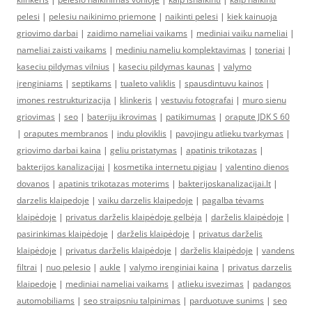
pelesi
|
pelesiu naikinimo priemone
|
naikinti pelesi
|
kiek kainuoja
griovimo darbai
|
zaidimo nameliai vaikams
|
mediniai vaiku nameliai
|
nameliai zaisti vaikams
|
mediniu nameliu komplektavimas
|
toneriai
|
kaseciu pildymas vilnius
|
kaseciu pildymas kaunas
|
valymo
įrenginiams
|
septikams
|
tualeto valiklis
|
spausdintuvu kainos
|
imones restrukturizacija
|
klinkeris
|
vestuviu fotografai
|
muro sienu
griovimas
|
seo
|
bateriju ikrovimas
|
patikimumas
|
orapute JDK S 60
|
oraputes membranos
|
indu ploviklis
|
pavojingu atlieku tvarkymas
|
griovimo darbai kaina
|
geliu pristatymas
|
apatinis trikotazas
|
bakterijos kanalizacijai
|
kosmetika internetu pigiau
|
valentino dienos
dovanos
|
apatinis trikotazas moterims
|
bakterijoskanalizacijai.lt
|
darzelis klaipedoje
|
vaiku darzelis klaipedoje
|
pagalba tėvams
klaipėdoje
|
privatus darželis klaipėdoje gelbėja
|
darželis klaipėdoje
|
pasirinkimas klaipėdoje
|
darželis klaipėdoje
|
privatus darželis
klaipėdoje
|
privatus darželis klaipėdoje
|
darželis klaipėdoje
|
vandens
filtrai
|
nuo pelesio
|
aukle
|
valymo irenginiai kaina
|
privatus darzelis
klaipedoje
|
mediniai nameliai vaikams
|
atlieku isvezimas
|
padangos
automobiliams
|
seo straipsniu talpinimas
|
parduotuve sunims
|
seo