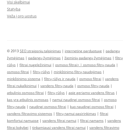
Visi skelbimai
Statyba
Veža į oro uostus
© 2013
SEO straipsniu talpinimas
|
internetine parduotuve
|
padangų
žymėjimas
|
padangų žymėjimas
|
žieminių padangų žymėjimas
|
filtrų
rūšys
|
filtrai nugeležinimui
|
osmoso filtrai> |
osmoso filtrų nauda
|
osmoso filtrai
|
filtrų rūšys
|
minkštinimo filtrų naudojimas
|
minkštinimo sistema
|
filtrų rūšys ir nauda
|
osmoso filtrai
|
vandens
filtrai nukalkinimui
|
vandens filtrų nauda
|
osmoso filtrų nauda
|
atbulinio osmoso filtrai
|
filtrų rūšys
|
apie geriamo vandens filtrus
|
kas yra atbulinis osmosas
|
namui naudingi osmoso filtrai
|
osmoso
filtrų nauda
|
naudingi osmoso filtrai
|
kuo naudingi osmoso filtrai
|
vandens filtravimo sistemos
|
filtrų namui pasirinkimas
|
filtrai
komfortui namuose
|
vandens filtrai namui
|
filtrai namams
|
vandens
filtrai kokybei
|
tinkamiausi vandens filtrai namui
|
vandens filtravimo