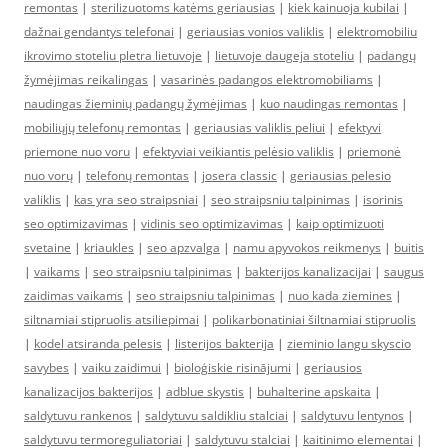
remontas
|
sterilizuotoms katėms geriausias
|
kiek kainuoja kubilai
|
dažnai gendantys telefonai
|
geriausias vonios valiklis
|
elektromobiliu
ikrovimo stoteliu pletra lietuvoje
|
lietuvoje daugeja stoteliu
|
padangų
žymėjimas reikalingas
|
vasarinės padangos elektromobiliams
|
naudingas žieminių padangų žymėjimas
|
kuo naudingas remontas
|
mobiliųjų telefonų remontas
|
geriausias valiklis peliui
|
efektyvi
priemone nuo voru
|
efektyviai veikiantis pelėsio valiklis
|
priemonė
nuo vorų
|
telefonų remontas
|
josera classic
|
geriausias pelesio
valiklis
|
kas yra seo straipsniai
|
seo straipsniu talpinimas
|
isorinis
seo optimizavimas
|
vidinis seo optimizavimas
|
kaip optimizuoti
svetaine
|
kriaukles
|
seo apzvalga
|
namu apyvokos reikmenys
|
buitis
|
vaikams
|
seo straipsniu talpinimas
|
bakterijos kanalizacijai
|
saugus
zaidimas vaikams
|
seo straipsniu talpinimas
|
nuo kada ziemines
|
siltnamiai stipruolis atsiliepimai
|
polikarbonatiniai šiltnamiai stipruolis
|
kodel atsiranda pelesis
|
listerijos bakterija
|
zieminio langu skyscio
savybes
|
vaiku zaidimui
|
bioloģiskie risinājumi
|
geriausios
kanalizacijos bakterijos
|
adblue skystis
|
buhalterine apskaita
|
saldytuvu rankenos
|
saldytuvu saldikliu stalciai
|
saldytuvu lentynos
|
saldytuvu termoreguliatoriai
|
saldytuvu stalciai
|
kaitinimo elementai
|