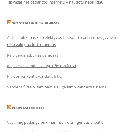
Tik vasarinės padangos internetu – naudotų nepirkčiau
SEO STRAIPSNIU TALPINIMAS
Auto supirkimas kaip efektyvus transporto priemonės gyvavimo
ciklo valdymo instrumentas
Kaip veikia atbulinis osmosas
Kaip veikia vandens nugeležinimo filtrai
Klaidos renkantis vandens filtrą
Vandens filtrai visam namui su geriamo vandens sistema
PIGUS AVIABILIETAI
Vasarinių padangų pirkimas internetu – geriausia išeitis