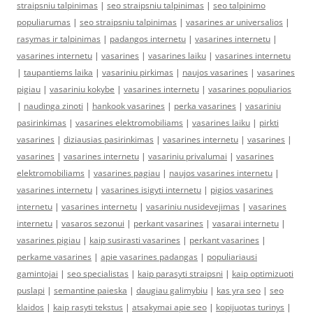
straipsniu talpinimas
|
seo straipsniu talpinimas
|
seo talpinimo
populiarumas
|
seo straipsniu talpinimas
|
vasarines ar universalios
|
rasymas ir talpinimas
|
padangos internetu
|
vasarines internetu
|
vasarines internetu
|
vasarines
|
vasarines laiku
|
vasarines internetu
|
taupantiems laika
|
vasariniu pirkimas
|
naujos vasarines
|
vasarines
pigiau
|
vasariniu kokybe
|
vasarines internetu
|
vasarines populiarios
|
naudinga zinoti
|
hankook vasarines
|
perka vasarines
|
vasariniu
pasirinkimas
|
vasarines elektromobiliams
|
vasarines laiku
|
pirkti
vasarines
|
diziausias pasirinkimas
|
vasarines internetu
|
vasarines
|
vasarines
|
vasarines internetu
|
vasariniu privalumai
|
vasarines
elektromobiliams
|
vasarines pagiau
|
naujos vasarines internetu
|
vasarines internetu
|
vasarines isigyti internetu
|
pigios vasarines
internetu
|
vasarines internetu
|
vasariniu nusidevejimas
|
vasarines
internetu
|
vasaros sezonui
|
perkant vasarines
|
vasarai internetu
|
vasarines pigiau
|
kaip susirasti vasarines
|
perkant vasarines
|
perkame vasarines
|
apie vasarines padangas
|
populiariausi
gamintojai
|
seo specialistas
|
kaip parasyti straipsni
|
kaip optimizuoti
puslapi
|
semantine paieska
|
daugiau galimybiu
|
kas yra seo
|
seo
klaidos
|
kaip rasyti tekstus
|
atsakymai apie seo
|
kopijuotas turinys
|