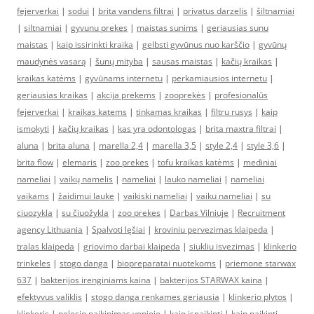
fejerverkai
|
sodui
|
brita vandens filtrai
|
privatus darzelis
|
šiltnamiai
|
siltnamiai
|
gyvunu prekes
|
maistas sunims
|
geriausias sunu
maistas
|
kaip issirinkti kraika
|
gelbsti gyvūnus nuo karščio
|
gyvūnų
maudynės vasarą
|
šunų mityba
|
sausas maistas
|
kačių kraikas
|
kraikas katėms
|
gyvūnams internetu
|
perkamiausios internetu
|
geriausias kraikas
|
akcija prekems
|
zooprekės
|
profesionalūs
fejerverkai
|
kraikas katems
|
tinkamas kraikas
|
filtru rusys
|
kaip
ismokyti
|
kačių kraikas
|
kas yra odontologas
|
brita maxtra filtrai
|
aluna
|
brita aluna
|
marella 2,4
|
marella 3,5
|
style 2,4
|
style 3,6
|
brita flow
|
elemaris
|
zoo prekes
|
tofu kraikas katėms
|
mediniai
nameliai
|
vaikų namelis
|
nameliai
|
lauko nameliai
|
nameliai
vaikams
|
žaidimui lauke
|
vaikiski nameliai
|
vaiku nameliai
|
su
ciuozykla
|
su čiuožykla
|
zoo prekes
|
Darbas Vilniuje
|
Recruitment
agency Lithuania
|
Spalvoti lęšiai
|
kroviniu pervezimas klaipeda
|
tralas klaipeda
|
griovimo darbai klaipeda
|
siukliu isvezimas
|
klinkerio
trinkeles
|
stogo danga
|
biopreparatai nuotekoms
|
priemone starwax
637
|
bakterijos irenginiams kaina
|
bakterijos STARWAX kaina
|
efektyvus valiklis
|
stogo danga renkames geriausia
|
klinkerio plytos
|
klinkeris
|
pelesio naikinimas vonioje
|
kaip isnaikinti
|
kaip naikinti