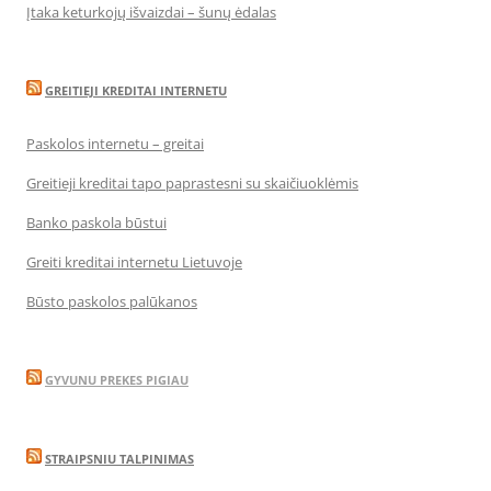
Įtaka keturkojų išvaizdai – šunų ėdalas
GREITIEJI KREDITAI INTERNETU
Paskolos internetu – greitai
Greitieji kreditai tapo paprastesni su skaičiuoklėmis
Banko paskola būstui
Greiti kreditai internetu Lietuvoje
Būsto paskolos palūkanos
GYVUNU PREKES PIGIAU
STRAIPSNIU TALPINIMAS