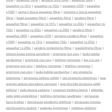
aquaphor ro-101s
|
aquaphor ro-102s
|
aquapgor s550
|
aquaphor
s1000
|
namui ir biurui aquaphor filtrai
|
namams ir biurui aquaphor
filtrai
|
kodel aquaphor filtrai
|
aquaphor filtrai
|
vandens filtrai
|
aquaphor filtrai
|
aquaphor ro-101s
|
aquaphor ro-202s
|
aquaphor ro-
102s
|
aquaphor ro-202s
|
aquaphor ro-206s
|
vandens filtrai
|
aquaphor s800
|
aquaphor s550
|
geriamo vandens filtrai
|
aquaphor
s1000
|
aquaphor ro 101s
|
aquaphor 102s
|
aquaphor ro 202s
|
aquaphor ro 206s
|
vandens minkstinimo filtrai
|
nugeležinimo filtrai
|
pelesio kvapa galima panaikinti
|
priemone nuo voru
|
lauko kubilai
pardavimui
|
priemonė nuo vorų
|
telefonų remontas
|
kas yra seo
|
priemone nuo voru
|
telefonų remontas
|
telefonų remontas
|
priemonė nuo vorų
|
lauko kubilai pardavimui
|
seo straipsniu
talpinimas
|
geriausias pelėsio valiklis
|
seo straipsniu talpinimas
|
kaip
isvengti pelesio atsiradimo namuose
|
kaip išsirinkti geriausią valiklį
pelėsiui
|
puiki dovana vaikams
|
smagiam žaidimui kieme
|
aikštelės
vaikų laiko praleidimui
|
telefonų remontas naudingas
|
geriausias
kaciu kraikas
|
dazniausiai gendantys telefonai
|
geriausias maistas
sterilizuotoms katėms
|
padangų žymėjimas
|
mobiliųjų telefonų