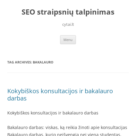
Skip
to
SEO straipsnių talpinimas
content
cytai.lt
Menu
TAG ARCHIVES:
BAKALAURO
Kokybiškos konsultacijos ir bakalauro
darbas
Kokybiškos konsultacijos ir bakalauro darbas
Bakalauro darbas: viskas, ką reikia žinoti apie konsultacijas
Bakalauro darbas, kurio neišvengia nei viena studentas,