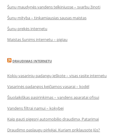
Šunų maudynės vandens telkiniuose – svarbu žinoti
Šunų mityba – tinkamiausias sausas maistas
Šunų prekės internetu
Maistas šunims internetu – pigiau
DRAUDIMAS INTERNETU
Kokių vasarinių padangų ieškote – visas rasite internetu
Vasarinės padangos keičiamos vasarai – kodėl
Šiuolaikiškas pasirinkimas – vandens aparatai ofisui
Vandens filtrai namui – kokybei
Kaip gauti pigesnį automobilio draudimą. Patarimai
Draudimo paslaugų pirkėjai. Kuriam priklausote Jūs?