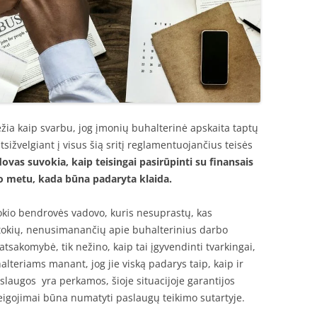
ėžia kaip svarbu, jog įmonių buhalterinė apskaita taptų
sižvelgiant į visus šią sritį reglamentuojančius teisės
ovas suvokia, kaip teisingai pasirūpinti su finansais
 tuo metu, kada būna padaryta klaida.
tokio bendrovės vadovo, kuris nesuprastų, kas
tokių, nenusimanančių apie buhalterinius darbo
tsakomybė, tik nežino, kaip tai įgyvendinti tvarkingai,
alteriams manant, jog jie viską padarys taip, kaip ir
aslaugos yra perkamos, šioje situacijoje garantijos
reigojimai būna numatyti paslaugų teikimo sutartyje.