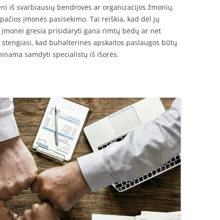
ieni iš svarbiausių bendrovės ar organizacijos žmonių.
ačios įmonės pasisekimo. Tai reiškia, kad dėl jų
įmonei gresia prisidaryti gana rimtų bėdų ar net
ji stengiasi, kad buhalterines apskaitos paslaugos būtų
inama samdyti specialistų iš išorės.