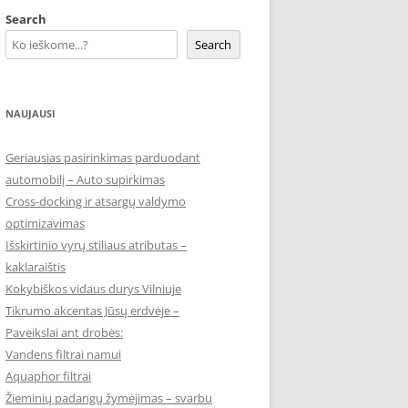
Search
Search
NAUJAUSI
Geriausias pasirinkimas parduodant
automobilį – Auto supirkimas
Cross-docking ir atsargų valdymo
optimizavimas
Išskirtinio vyrų stiliaus atributas –
kaklaraištis
Kokybiškos vidaus durys Vilniuje
Tikrumo akcentas Jūsų erdvėje –
Paveikslai ant drobės:
Vandens filtrai namui
Aquaphor filtrai
Žieminių padangų žymėjimas – svarbu