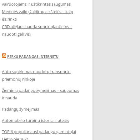
vairuotojams ir užtikrintas saugumas
Medinės vaikų žaidimų aikštelės – kaip
išsirinkti
CBD aliejaus nauda sportuojantiems –
naudoti gali visi
PERKU PADANGAS INTERNETU
Auto supirkimas naudotų transporto
priemonių rinkoje
Žieminių padangų žymėjimas – saugumas
ir nauda
Padangų žymėjimas
Automobilio turbinų istorija ir ateitis
TOP 6 populiariausi padangų gamintojai
Lietuvoje 2021