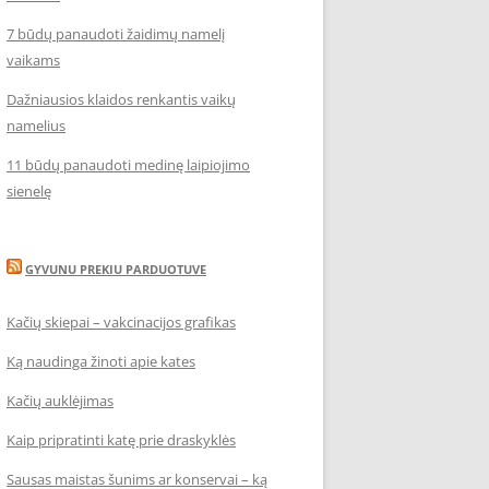
7 būdų panaudoti žaidimų namelį
vaikams
Dažniausios klaidos renkantis vaikų
namelius
11 būdų panaudoti medinę laipiojimo
sienelę
GYVUNU PREKIU PARDUOTUVE
Kačių skiepai – vakcinacijos grafikas
Ką naudinga žinoti apie kates
Kačių auklėjimas
Kaip pripratinti katę prie draskyklės
Sausas maistas šunims ar konservai – ką