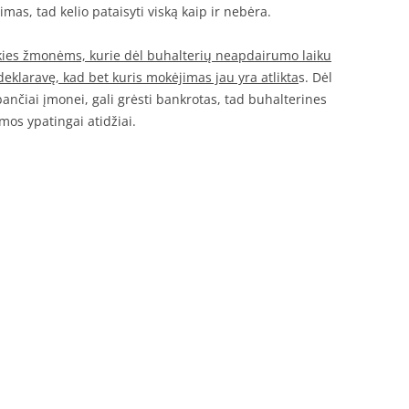
mas, tad kelio pataisyti viską kaip ir nebėra.
kies žmonėms, kurie dėl buhalterių neapdairumo laiku
eklaravę, kad bet kuris mokėjimas jau yra atlikta
s. Dėl
rbančiai įmonei, gali grėsti bankrotas, tad buhalterines
mos ypatingai atidžiai.