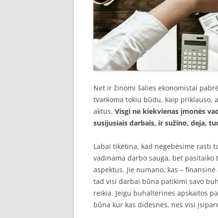
Net ir žinomi šalies ekonomistai pabr
tvarkoma tokiu būdu, kaip priklauso, at
aktus.
Visgi ne kiekvienas įmonės vad
susijusiais darbais, ir sužino, deja,
Labai tikėtina, kad negebėsime rasti 
vadinama darbo sauga, bet pasitaiko 
aspektus. Jie numano, kas – finansinė a
tad visi darbai būna patikimi savo buh
reikia. Jeigu buhalterines apskaitos p
būna kur kas didesnės, nes visi įsipa