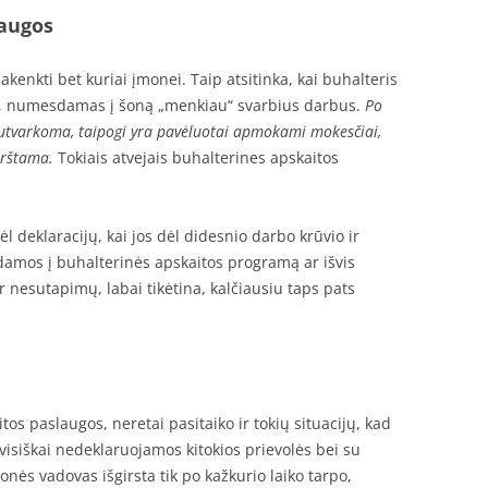
laugos
kenkti bet kuriai įmonei. Taip atsitinka, kai buhalteris
ą, numesdamas į šoną „menkiau“ svarbius darbus.
Po
sutvarkoma, taipogi yra pavėluotai apmokami mokesčiai,
mirštama.
Tokiais atvejais buhalterines apskaitos
ėl deklaracijų, kai jos dėl didesnio darbo krūvio ir
mos į buhalterinės apskaitos programą ar išvis
 nesutapimų, labai tikėtina, kalčiausiu taps pats
os paslaugos, neretai pasitaiko ir tokių situacijų, kad
isiškai nedeklaruojamos kitokios prievolės bei su
monės vadovas išgirsta tik po kažkurio laiko tarpo,