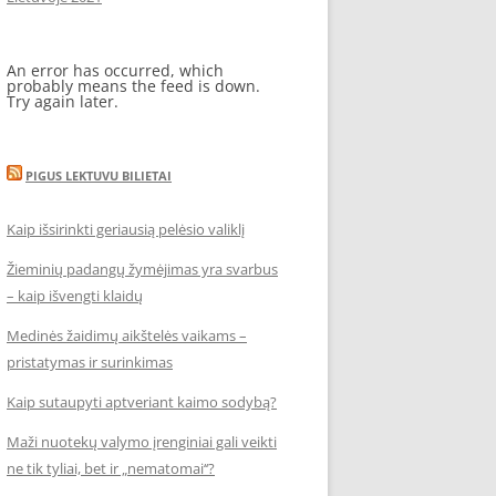
An error has occurred, which
probably means the feed is down.
Try again later.
PIGUS LEKTUVU BILIETAI
Kaip išsirinkti geriausią pelėsio valiklį
Žieminių padangų žymėjimas yra svarbus
– kaip išvengti klaidų
Medinės žaidimų aikštelės vaikams –
pristatymas ir surinkimas
Kaip sutaupyti aptveriant kaimo sodybą?
Maži nuotekų valymo įrenginiai gali veikti
ne tik tyliai, bet ir „nematomai‘‘?