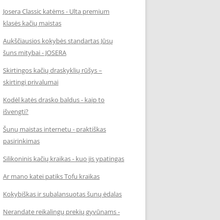
Josera Classic katėms - Ulta premium
klasės kačių maistas
Aukščiausios kokybės standartas Jūsų
šuns mitybai - JOSERA
Skirtingos kačių draskyklių rūšys –
skirtingi privalumai
Kodėl katės drasko baldus - kaip to
išvengti?
Šunų maistas internetu - praktiškas
pasirinkimas
Silikoninis kačių kraikas - kuo jis ypatingas
Ar mano katei patiks Tofu kraikas
Kokybiškas ir subalansuotas šunų ėdalas
Nerandate reikalingų prekių gyvūnams -