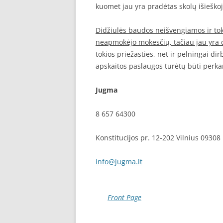
kuomet jau yra pradėtas skolų išieškoji
Didžiulės baudos neišvengiamos ir to
neapmokėjo mokesčių, tačiau jau yra d
tokios priežasties, net ir pelningai di
apskaitos paslaugos turėtų būti perka
Jugma
8 657 64300
Konstitucijos pr. 12-202 Vilnius 09308
info@jugma.lt
Front Page