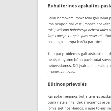
Buhalterines apskaitos pas
Laiku nemokami mokesčiai gali labai pa
ima neapdairiai vesti įmonės apskait
tokių veiksmų buhalterija nebėra laiku 
kitais atvejais – apie juos apskritai už
paslaugos tampa karčia patirtimi.
Taip pat problemos gali atsirasti net d
neatsakingumo būna pavėluotai suveda
nebevedamos. Dėl įvairiausių klaidų ar
įmonės vadovas.
Būtinos prievolės
Kai aptarinėjamos buhalterines apskait
būna neteisingai deklaruojamos arba v
jomis sietinos klaidos, o apie tokias į