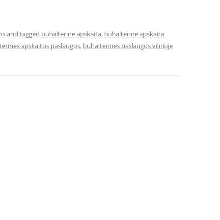
os
and tagged
buhalterine apskaita
,
buhalterine apskaita
terines apskaitos paslaugos
,
buhalterines paslaugos vilniuje