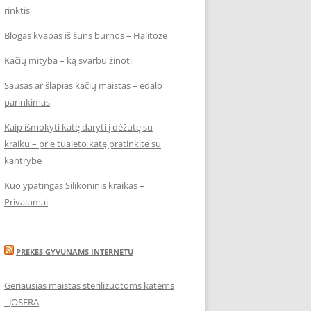
rinktis
Blogas kvapas iš šuns burnos – Halitozė
Kačių mityba – ką svarbu žinoti
Sausas ar šlapias kačių maistas – ėdalo
parinkimas
Kaip išmokyti katę daryti į dėžutę su
kraiku – prie tualeto katę pratinkite su
kantrybe
Kuo ypatingas Silikoninis kraikas –
Privalumai
PREKES GYVUNAMS INTERNETU
Geriausias maistas sterilizuotoms katėms
- JOSERA