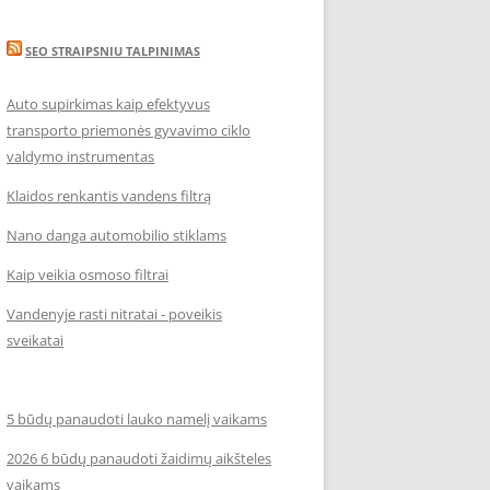
SEO STRAIPSNIU TALPINIMAS
Auto supirkimas kaip efektyvus
transporto priemonės gyvavimo ciklo
valdymo instrumentas
Klaidos renkantis vandens filtrą
Nano danga automobilio stiklams
Kaip veikia osmoso filtrai
Vandenyje rasti nitratai - poveikis
sveikatai
5 būdų panaudoti lauko namelį vaikams
2026 6 būdų panaudoti žaidimų aikšteles
vaikams