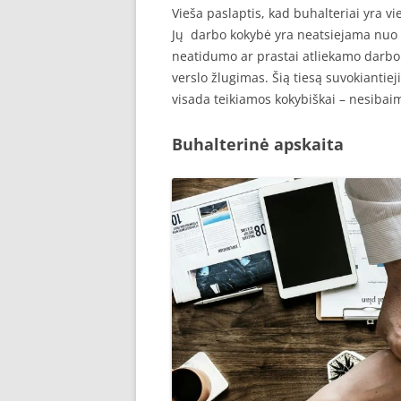
Vieša paslaptis, kad buhalteriai yra v
Jų darbo kokybė yra neatsiejama nuo p
neatidumo ar prastai atliekamo darbo 
verslo žlugimas. Šią tiesą suvokiantie
visada teikiamos kokybiškai – nesibaim
Buhalterinė apskaita