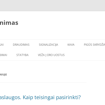
inimas
SAI
DRAUDIMAS
SIGNALIZACIJA
KAVA
PIGŪS SKRYDŽIA
LBIMAI
STATYBA
VEŽA Į ORO UOSTUS
NIUJE
slaugos. Kaip teisingai pasirinkti?