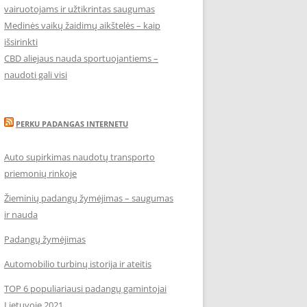
vairuotojams ir užtikrintas saugumas
Medinės vaikų žaidimų aikštelės – kaip
išsirinkti
CBD aliejaus nauda sportuojantiems –
naudoti gali visi
PERKU PADANGAS INTERNETU
Auto supirkimas naudotų transporto
priemonių rinkoje
Žieminių padangų žymėjimas – saugumas
ir nauda
Padangų žymėjimas
Automobilio turbinų istorija ir ateitis
TOP 6 populiariausi padangų gamintojai
Lietuvoje 2021