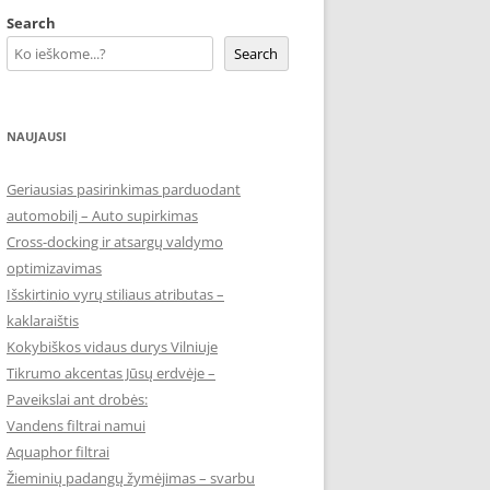
Search
Search
NAUJAUSI
Geriausias pasirinkimas parduodant
automobilį – Auto supirkimas
Cross-docking ir atsargų valdymo
optimizavimas
Išskirtinio vyrų stiliaus atributas –
kaklaraištis
Kokybiškos vidaus durys Vilniuje
Tikrumo akcentas Jūsų erdvėje –
Paveikslai ant drobės:
Vandens filtrai namui
Aquaphor filtrai
Žieminių padangų žymėjimas – svarbu