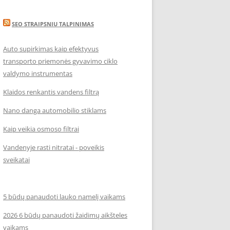
SEO STRAIPSNIU TALPINIMAS
Auto supirkimas kaip efektyvus
transporto priemonės gyvavimo ciklo
valdymo instrumentas
Klaidos renkantis vandens filtrą
Nano danga automobilio stiklams
Kaip veikia osmoso filtrai
Vandenyje rasti nitratai - poveikis
sveikatai
5 būdų panaudoti lauko namelį vaikams
2026 6 būdų panaudoti žaidimų aikšteles
vaikams