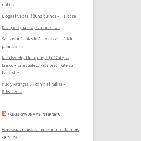
rinktis
Blogas kvapas iš šuns burnos – Halitozė
Kačių mityba – ką svarbu žinoti
Sausas ar šlapias kačių maistas – ėdalo
parinkimas
Kaip išmokyti katę daryti į dėžutę su
kraiku – prie tualeto katę pratinkite su
kantrybe
Kuo ypatingas Silikoninis kraikas –
Privalumai
PREKES GYVUNAMS INTERNETU
Geriausias maistas sterilizuotoms katėms
- JOSERA