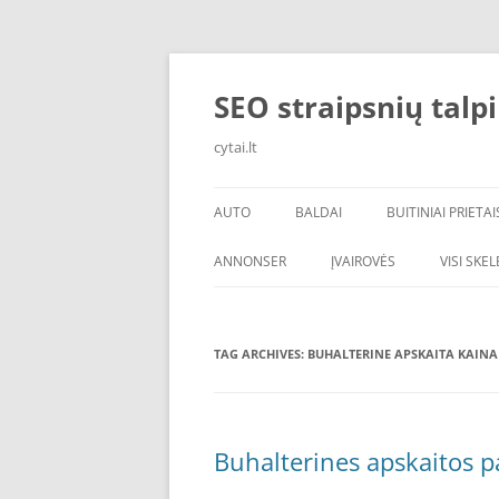
Skip
to
content
SEO straipsnių talp
cytai.lt
AUTO
BALDAI
BUITINIAI PRIETAI
PADANGOS
ANNONSER
ĮVAIROVĖS
VISI SKE
TAG ARCHIVES:
BUHALTERINE APSKAITA KAINA
Buhalterines apskaitos pa