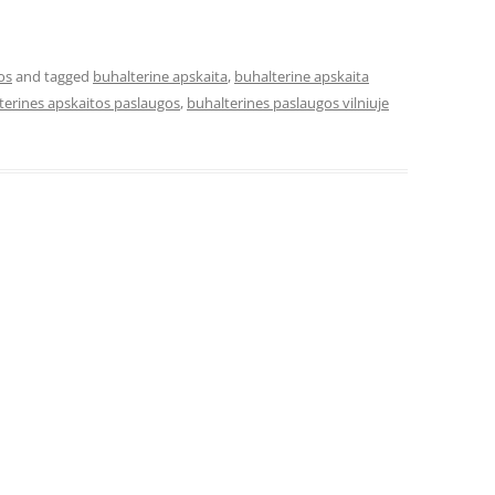
os
and tagged
buhalterine apskaita
,
buhalterine apskaita
terines apskaitos paslaugos
,
buhalterines paslaugos vilniuje