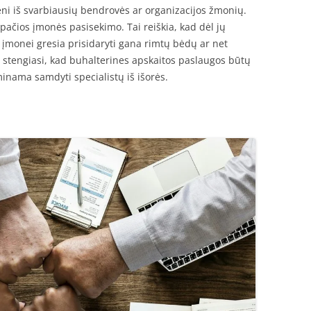
ieni iš svarbiausių bendrovės ar organizacijos žmonių.
ačios įmonės pasisekimo. Tai reiškia, kad dėl jų
įmonei gresia prisidaryti gana rimtų bėdų ar net
ji stengiasi, kad buhalterines apskaitos paslaugos būtų
inama samdyti specialistų iš išorės.