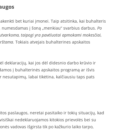
laugos
kenkti bet kuriai įmonei. Taip atsitinka, kai buhalteris
ą, numesdamas į šoną „menkiau“ svarbius darbus.
Po
sutvarkoma, taipogi yra pavėluotai apmokami mokesčiai,
mirštama.
Tokiais atvejais buhalterines apskaitos
ėl deklaracijų, kai jos dėl didesnio darbo krūvio ir
mos į buhalterinės apskaitos programą ar išvis
 nesutapimų, labai tikėtina, kalčiausiu taps pats
os paslaugos, neretai pasitaiko ir tokių situacijų, kad
isiškai nedeklaruojamos kitokios prievolės bei su
monės vadovas išgirsta tik po kažkurio laiko tarpo,