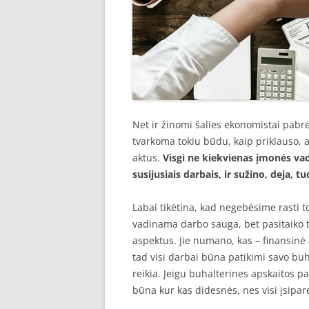
Net ir žinomi šalies ekonomistai pabr
tvarkoma tokiu būdu, kaip priklauso, at
aktus.
Visgi ne kiekvienas įmonės vad
susijusiais darbais, ir sužino, deja,
Labai tikėtina, kad negebėsime rasti 
vadinama darbo sauga, bet pasitaiko 
aspektus. Jie numano, kas – finansinė a
tad visi darbai būna patikimi savo buh
reikia. Jeigu buhalterines apskaitos p
būna kur kas didesnės, nes visi įsipa