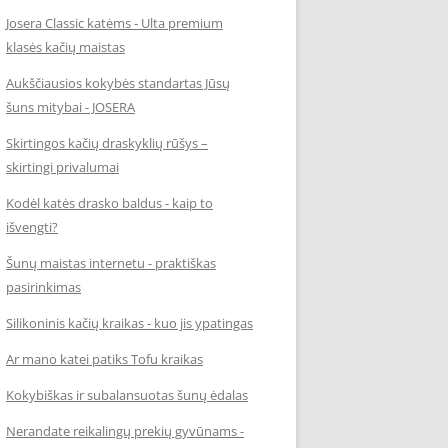
Josera Classic katėms - Ulta premium
klasės kačių maistas
Aukščiausios kokybės standartas Jūsų
šuns mitybai - JOSERA
Skirtingos kačių draskyklių rūšys –
skirtingi privalumai
Kodėl katės drasko baldus - kaip to
išvengti?
Šunų maistas internetu - praktiškas
pasirinkimas
Silikoninis kačių kraikas - kuo jis ypatingas
Ar mano katei patiks Tofu kraikas
Kokybiškas ir subalansuotas šunų ėdalas
Nerandate reikalingų prekių gyvūnams -