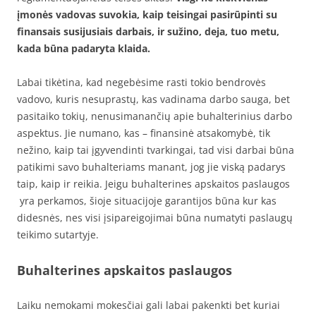
įmonės vadovas suvokia, kaip teisingai pasirūpinti su
finansais susijusiais darbais, ir sužino, deja, tuo metu,
kada būna padaryta klaida.
Labai tikėtina, kad negebėsime rasti tokio bendrovės
vadovo, kuris nesuprastų, kas vadinama darbo sauga, bet
pasitaiko tokių, nenusimanančių apie buhalterinius darbo
aspektus. Jie numano, kas – finansinė atsakomybė, tik
nežino, kaip tai įgyvendinti tvarkingai, tad visi darbai būna
patikimi savo buhalteriams manant, jog jie viską padarys
taip, kaip ir reikia. Jeigu buhalterines apskaitos paslaugos
yra perkamos, šioje situacijoje garantijos būna kur kas
didesnės, nes visi įsipareigojimai būna numatyti paslaugų
teikimo sutartyje.
Buhalterines apskaitos paslaugos
Laiku nemokami mokesčiai gali labai pakenkti bet kuriai