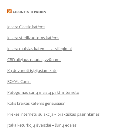
AUGINTINIU PREKES
Josera Classic katėms
Josera sterilizuotoms katėms
Josera maistas katėms – atsiliepimai
CBD aliejaus nauda gyvūnams
Ką dovanoti įsigijusiam katę
ROYAL Canin
Patogumas šunų maistą pirkti internetu
Koks kraikas katėms geriausias?
Prekės internetu su akcija – praktiškas pasirinkimas
Įtaka keturkojų išvaizdai – šunų ėdalas