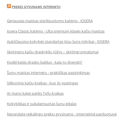
PREKES GYVUNAMS INTERNETU
Geriausias maistas sterilizuotoms katėms - JOSERA
Josera Classic katėms - Ulta premium klasės kačių maistas
Aukščiausios kokybės standartas Jūsų šuns mitybai - JOSERA
Skirtingos kačių draskyklių rūšys – skirtingi privalumai
Kodėl katės drasko baldus - kaip to išvengti?
Šunų maistas internetu - praktiškas pasirinkimas
Silikoninis kačių kraikas - kuo jis ypatingas
Ar mano katei patiks Tofu kraikas
Kokybiškas ir subalansuotas šunų ėdalas
Nerandate reikalingų prekių gyvūnams - internetinė parduotuvė