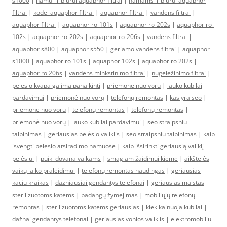
s1000
|
namui ir biurui aquaphor filtrai
|
namams ir biurui aquaphor
filtrai
|
kodel aquaphor filtrai
|
aquaphor filtrai
|
vandens filtrai
|
aquaphor filtrai
|
aquaphor ro-101s
|
aquaphor ro-202s
|
aquaphor ro-
102s
|
aquaphor ro-202s
|
aquaphor ro-206s
|
vandens filtrai
|
aquaphor s800
|
aquaphor s550
|
geriamo vandens filtrai
|
aquaphor
s1000
|
aquaphor ro 101s
|
aquaphor 102s
|
aquaphor ro 202s
|
aquaphor ro 206s
|
vandens minkstinimo filtrai
|
nugeležinimo filtrai
|
pelesio kvapa galima panaikinti
|
priemone nuo voru
|
lauko kubilai
pardavimui
|
priemonė nuo vorų
|
telefonų remontas
|
kas yra seo
|
priemone nuo voru
|
telefonų remontas
|
telefonų remontas
|
priemonė nuo vorų
|
lauko kubilai pardavimui
|
seo straipsniu
talpinimas
|
geriausias pelėsio valiklis
|
seo straipsniu talpinimas
|
kaip
isvengti pelesio atsiradimo namuose
|
kaip išsirinkti geriausią valiklį
pelėsiui
|
puiki dovana vaikams
|
smagiam žaidimui kieme
|
aikštelės
vaikų laiko praleidimui
|
telefonų remontas naudingas
|
geriausias
kaciu kraikas
|
dazniausiai gendantys telefonai
|
geriausias maistas
sterilizuotoms katėms
|
padangų žymėjimas
|
mobiliųjų telefonų
remontas
|
sterilizuotoms katėms geriausias
|
kiek kainuoja kubilai
|
dažnai gendantys telefonai
|
geriausias vonios valiklis
|
elektromobiliu