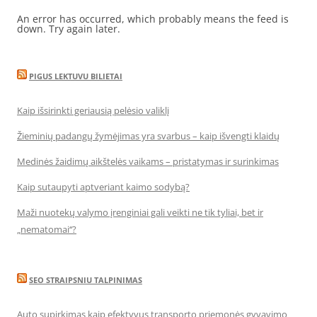
An error has occurred, which probably means the feed is
down. Try again later.
PIGUS LEKTUVU BILIETAI
Kaip išsirinkti geriausią pelėsio valiklį
Žieminių padangų žymėjimas yra svarbus – kaip išvengti klaidų
Medinės žaidimų aikštelės vaikams – pristatymas ir surinkimas
Kaip sutaupyti aptveriant kaimo sodybą?
Maži nuotekų valymo įrenginiai gali veikti ne tik tyliai, bet ir
„nematomai‘‘?
SEO STRAIPSNIU TALPINIMAS
Auto supirkimas kaip efektyvus transporto priemonės gyvavimo