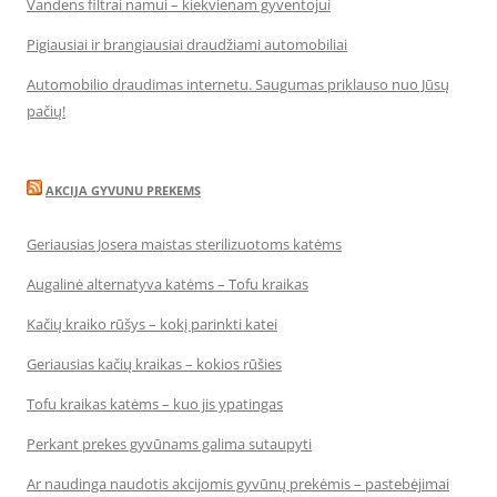
Vandens filtrai namui – kiekvienam gyventojui
Pigiausiai ir brangiausiai draudžiami automobiliai
Automobilio draudimas internetu. Saugumas priklauso nuo Jūsų
pačių!
AKCIJA GYVUNU PREKEMS
Geriausias Josera maistas sterilizuotoms katėms
Augalinė alternatyva katėms – Tofu kraikas
Kačių kraiko rūšys – kokį parinkti katei
Geriausias kačių kraikas – kokios rūšies
Tofu kraikas katėms – kuo jis ypatingas
Perkant prekes gyvūnams galima sutaupyti
Ar naudinga naudotis akcijomis gyvūnų prekėmis – pastebėjimai