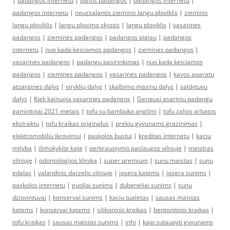
|
padangos internetu
|
pigios padangos
|
padangos internetu
|
padangos internetu
|
neuzsalantis zieminis langu ploviklis
|
zieminis
langu ploviklis
|
langu plovimo skystis
|
langu ploviklis
|
vasarines
padangos
|
ziemines padangos
|
padangos pigiau
|
padangos
internetu
|
nuo kada keiciamos padangos
|
ziemines padangos
|
vasarines padangos
|
padangu pasirinkimas
|
nuo kada keiciamos
padangos
|
ziemines padangos
|
vasarines padangos
|
kavos aparatu
atsargines dalys
|
viryklių dalys
|
skalbimo masinu dalys
|
saldytuvu
dalys
|
Kiek kainuoja vasarines padangos
|
Geriausi asariniu padangu
gamintojai 2021 metais
|
tofu su bambuko anglimi
|
tofu zalios arbatos
ekstraktu
|
tofu kraikas originalus
|
prekiu gyvunams grazinimas
|
elektromobiliu ikrovimui
|
paskolos bustui
|
kreditas internetu
|
kaciu
mityba
|
išmokykite katę
|
perkraustymo paslaugos vilniuje
|
meistras
vilniuje
|
odontologijos klinika
|
super premium
|
sunu maistas
|
sunu
edalas
|
valandinis darzelis vilniuje
|
josera katems
|
josera sunims
|
paskolos internetu
|
guoliai sunims
|
dubeneliai sunims
|
sunu
dziovintuvai
|
konservai sunims
|
kaciu tualetas
|
sausas maistas
katems
|
konservai katems
|
silikoninis kraikas
|
bentonitinis kraikas
|
tofu kraikas
|
sausas maistas sunims
|
info
|
kaip sutaupyti gyvunams