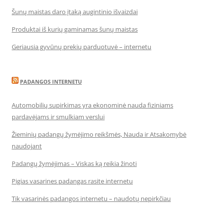
Šunų maistas daro įtaką augintinio išvaizdai
Produktai iš kurių gaminamas šunų maistas
Geriausia gyvūnų prekių parduotuvė – internetu
PADANGOS INTERNETU
Automobilių supirkimas yra ekonominė nauda fiziniams
pardavėjams ir smulkiam verslui
Žieminių padangų žymėjimo reikšmės, Nauda ir Atsakomybė
naudojant
Padangų žymėjimas – Viskas ką reikia žinoti
Pigias vasarines padangas rasite internetu
Tik vasarinės padangos internetu – naudotų nepirkčiau