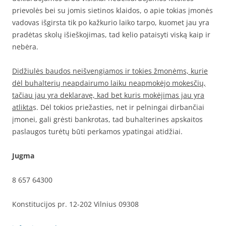
prievolės bei su jomis sietinos klaidos, o apie tokias įmonės
vadovas išgirsta tik po kažkurio laiko tarpo, kuomet jau yra
pradėtas skolų išieškojimas, tad kelio pataisyti viską kaip ir
nebėra.
Didžiulės baudos neišvengiamos ir tokies žmonėms, kurie
dėl buhalterių neapdairumo laiku neapmokėjo mokesčių,
tačiau jau yra deklaravę, kad bet kuris mokėjimas jau yra
atlikta
s. Dėl tokios priežasties, net ir pelningai dirbančiai
įmonei, gali grėsti bankrotas, tad buhalterines apskaitos
paslaugos turėtų būti perkamos ypatingai atidžiai.
Jugma
8 657 64300
Konstitucijos pr. 12-202 Vilnius 09308