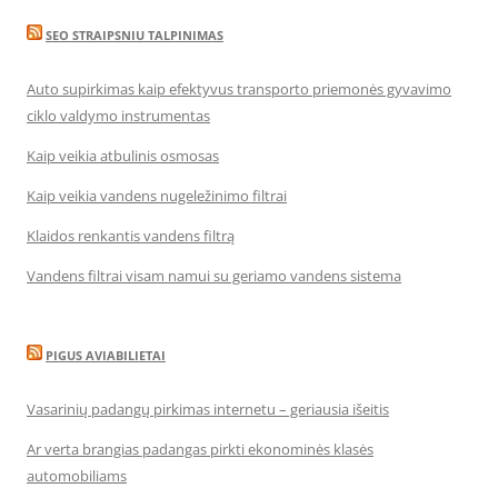
SEO STRAIPSNIU TALPINIMAS
Auto supirkimas kaip efektyvus transporto priemonės gyvavimo
ciklo valdymo instrumentas
Kaip veikia atbulinis osmosas
Kaip veikia vandens nugeležinimo filtrai
Klaidos renkantis vandens filtrą
Vandens filtrai visam namui su geriamo vandens sistema
PIGUS AVIABILIETAI
Vasarinių padangų pirkimas internetu – geriausia išeitis
Ar verta brangias padangas pirkti ekonominės klasės
automobiliams