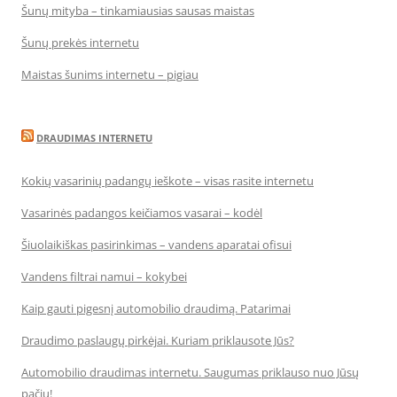
Šunų mityba – tinkamiausias sausas maistas
Šunų prekės internetu
Maistas šunims internetu – pigiau
DRAUDIMAS INTERNETU
Kokių vasarinių padangų ieškote – visas rasite internetu
Vasarinės padangos keičiamos vasarai – kodėl
Šiuolaikiškas pasirinkimas – vandens aparatai ofisui
Vandens filtrai namui – kokybei
Kaip gauti pigesnį automobilio draudimą. Patarimai
Draudimo paslaugų pirkėjai. Kuriam priklausote Jūs?
Automobilio draudimas internetu. Saugumas priklauso nuo Jūsų
pačių!