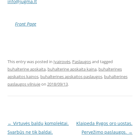
info@jugma.lt
Front Page
This entry was posted in
Įvairovės
,
Paslaugos
and tagged
buhalterine apskaita
,
buhalterine apskaita kaina
,
buhalterines
apskaitos kainos
,
buhalterines apskaitos paslaugos
,
buhalterines
paslaugos vilniuje
on
2018/09/13
.
Post
←
Virtuvės baldų komplektai.
Klaipeda Rygos oro uostas.
navigation
Svarbūs ne tik baldai.
Pervežimo paslaugos.
→