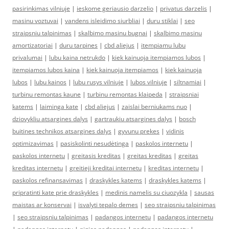
pasirinkimas vilniuje
|
ieskome geriausio darzelio
|
privatus darzelis
|
masinu voztuvai
|
vandens isleidimo siurbliai
|
duru stiklai
|
seo
straipsniu talpinimas
|
skalbimo masinu bugnai
|
skalbimo masinu
amortizatoriai
|
duru tarpines
|
cbd aliejus
|
itempiamu lubu
privalumai
|
lubu kaina netrukdo
|
kiek kainuoja itempiamos lubos
|
itempiamos lubos kaina
|
kiek kainuoja itempiamos
|
kiek kainuoja
lubos
|
lubu kainos
|
lubu rusys vilniuje
|
lubos vilniuje
|
siltnamiai
|
turbinu remontas kaune
|
turbinu remontas klaipeda
|
straipsniai
katems
|
laiminga kate
|
cbd aliejus
|
zaislai berniukams nuo
|
dziovykliu atsargines dalys
|
gartraukiu atsargines dalys
|
bosch
buitines technikos atsargines dalys
|
gyvunu prekes
|
vidinis
optimizavimas
|
pasiskolinti nesudėtinga
|
paskolos internetu
|
paskolos internetu
|
greitasis kreditas
|
greitas kreditas
|
greitas
kreditas internetu
|
greitieji kreditai internetu
|
kreditas internetu
|
paskolos refinansavimas
|
draskykles katems
|
draskykles katems
|
pripratinti kate prie draskykles
|
medinis namelis su ciuozykla
|
sausas
maistas ar konservai
|
isvalyti tepalo demes
|
seo straipsniu talpinimas
|
seo straipsniu talpinimas
|
padangos internetu
|
padangos internetu