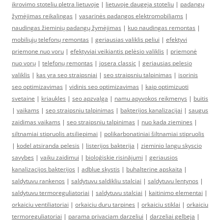
ikrovimo stoteliu pletra lietuvoje
|
lietuvoje daugeja stoteliu
|
padangų
žymėjimas reikalingas
|
vasarinės padangos elektromobiliams
|
naudingas žieminių padangų žymėjimas
|
kuo naudingas remontas
|
mobiliųjų telefonų remontas
|
geriausias valiklis peliui
|
efektyvi
priemone nuo voru
|
efektyviai veikiantis pelėsio valiklis
|
priemonė
nuo vorų
|
telefonų remontas
|
josera classic
|
geriausias pelesio
valiklis
|
kas yra seo straipsniai
|
seo straipsniu talpinimas
|
isorinis
seo optimizavimas
|
vidinis seo optimizavimas
|
kaip optimizuoti
svetaine
|
kriaukles
|
seo apzvalga
|
namu apyvokos reikmenys
|
buitis
|
vaikams
|
seo straipsniu talpinimas
|
bakterijos kanalizacijai
|
saugus
zaidimas vaikams
|
seo straipsniu talpinimas
|
nuo kada ziemines
|
siltnamiai stipruolis atsiliepimai
|
polikarbonatiniai šiltnamiai stipruolis
|
kodel atsiranda pelesis
|
listerijos bakterija
|
zieminio langu skyscio
savybes
|
vaiku zaidimui
|
bioloģiskie risinājumi
|
geriausios
kanalizacijos bakterijos
|
adblue skystis
|
buhalterine apskaita
|
saldytuvu rankenos
|
saldytuvu saldikliu stalciai
|
saldytuvu lentynos
|
saldytuvu termoreguliatoriai
|
saldytuvu stalciai
|
kaitinimo elementai
|
orkaiciu ventiliatoriai
|
orkaiciu duru tarpines
|
orkaiciu stiklai
|
orkaiciu
termoreguliatoriai
|
parama privaciam darzeliui
|
darzeliai gelbeja
|