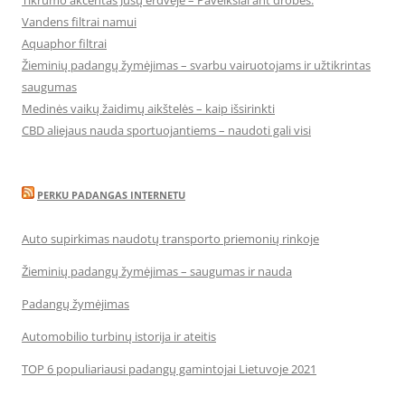
Tikrumo akcentas Jūsų erdvėje – Paveikslai ant drobės:
Vandens filtrai namui
Aquaphor filtrai
Žieminių padangų žymėjimas – svarbu vairuotojams ir užtikrintas
saugumas
Medinės vaikų žaidimų aikštelės – kaip išsirinkti
CBD aliejaus nauda sportuojantiems – naudoti gali visi
PERKU PADANGAS INTERNETU
Auto supirkimas naudotų transporto priemonių rinkoje
Žieminių padangų žymėjimas – saugumas ir nauda
Padangų žymėjimas
Automobilio turbinų istorija ir ateitis
TOP 6 populiariausi padangų gamintojai Lietuvoje 2021