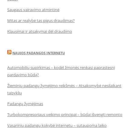
Saugaus vairavimo atmintinė
Mitas ar realybė tas pigus draudimas?
Klausimai ir atsakymai dėl draudimo
NAUJOS PADANGOS INTERNETU
Automobilių supirkimas – kodėl žmonės renkasi paprastesnį
pardavimo būdą?
Žieminių padangų žymėjimo reikšmės – Atsakomybė nesilaikant
taisyklių
Padangų žymėjimas
Turbokompresoriaus veikimo principai – būdai išvengti remonto
Vasarinių padangų kokybė internetu – sutaupoma laiko