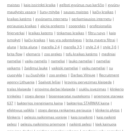
maistas
|
kaip issirinkti kraika
|
gelbsti gyvūnus nuo karščio
|
gyvūnų
maudynės vasarą
|
šunų mityba
|
sausas maistas
|
kačių kraikas
|
kraikas katėms
|
gyvūnams internetu
|
perkamiausios internetu
|
geriausias kraikas
|
akcija prekems
|
zooprekės
|
profesionalūs
fejerverkai
|
kraikas katems
|
tinkamas kraikas
|
filtru rusys
|
kaip
ismokyti
|
kačių kraikas
|
kas yra odontologas
|
brita maxtra filtrai
|
aluna
|
brita aluna
|
marella 2,4
|
marella 3,5
|
style 2,4
|
style 3,6
|
brita flow
|
elemaris
|
zoo prekes
|
tofu kraikas katėms
|
mediniai
nameliai
|
vaikų namelis
|
nameliai
|
lauko nameliai
|
nameliai
vaikams
|
žaidimui lauke
|
vaikiski nameliai
|
vaiku nameliai
|
su
ciuozykla
|
su čiuožykla
|
zoo prekes
|
Darbas Vilniuje
|
Recruitment
agency Lithuania
|
Spalvoti lęšiai
|
kroviniu pervezimas klaipeda
|
tralas klaipeda
|
griovimo darbai klaipeda
|
siukliu isvezimas
|
klinkerio
trinkeles
|
stogo danga
|
biopreparatai nuotekoms
|
priemone starwax
637
|
bakterijos irenginiams kaina
|
bakterijos STARWAX kaina
|
efektyvus valiklis
|
stogo danga renkames geriausia
|
klinkerio plytos
|
klinkeris
|
pelesio naikinimas vonioje
|
kaip isnaikinti
|
kaip naikinti
pelesi
|
pelesiu naikinimo priemone
|
naikinti pelesi
|
kiek kainuoja