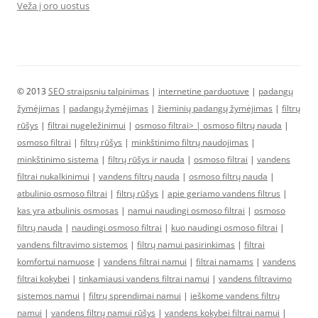
Veža į oro uostus
© 2013
SEO straipsniu talpinimas
|
internetine parduotuve
|
padangų
žymėjimas
|
padangų žymėjimas
|
žieminių padangų žymėjimas
|
filtrų
rūšys
|
filtrai nugeležinimui
|
osmoso filtrai> |
osmoso filtrų nauda
|
osmoso filtrai
|
filtrų rūšys
|
minkštinimo filtrų naudojimas
|
minkštinimo sistema
|
filtrų rūšys ir nauda
|
osmoso filtrai
|
vandens
filtrai nukalkinimui
|
vandens filtrų nauda
|
osmoso filtrų nauda
|
atbulinio osmoso filtrai
|
filtrų rūšys
|
apie geriamo vandens filtrus
|
kas yra atbulinis osmosas
|
namui naudingi osmoso filtrai
|
osmoso
filtrų nauda
|
naudingi osmoso filtrai
|
kuo naudingi osmoso filtrai
|
vandens filtravimo sistemos
|
filtrų namui pasirinkimas
|
filtrai
komfortui namuose
|
vandens filtrai namui
|
filtrai namams
|
vandens
filtrai kokybei
|
tinkamiausi vandens filtrai namui
|
vandens filtravimo
sistemos namui
|
filtrų sprendimai namui
|
ieškome vandens filtrų
namui
|
vandens filtrų namui rūšys
|
vandens kokybei filtrai namui
|