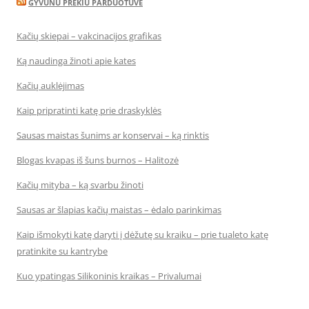
GYVUNU PREKIU PARDUOTUVE
Kačių skiepai – vakcinacijos grafikas
Ką naudinga žinoti apie kates
Kačių auklėjimas
Kaip pripratinti katę prie draskyklės
Sausas maistas šunims ar konservai – ką rinktis
Blogas kvapas iš šuns burnos – Halitozė
Kačių mityba – ką svarbu žinoti
Sausas ar šlapias kačių maistas – ėdalo parinkimas
Kaip išmokyti katę daryti į dėžutę su kraiku – prie tualeto katę
pratinkite su kantrybe
Kuo ypatingas Silikoninis kraikas – Privalumai