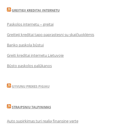
GREITIEJI KREDITAI INTERNETU
Paskolos internetu – greitai
Greitieji kreditai tapo paprastesni su skaičiuoklėmis
Banko paskola būstui
Greiti kreditai internetu Lietuvoje
Būsto paskolos palūkanos
GYVUNU PREKES PIGIAU
STRAIPSNIU TALPINIMAS
Auto supirkimas turi realią finansinę vertę