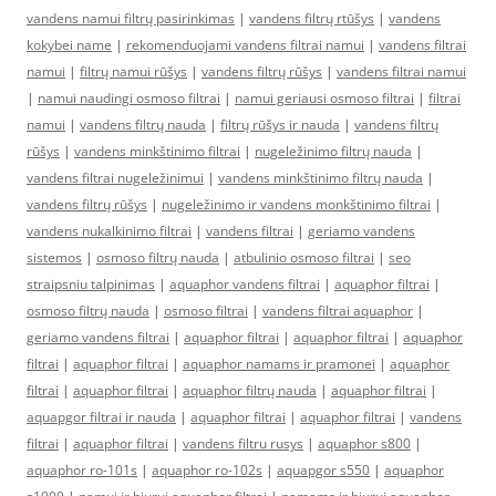
vandens namui filtrų pasirinkimas
|
vandens filtrų rtūšys
|
vandens
kokybei name
|
rekomenduojami vandens filtrai namui
|
vandens filtrai
namui
|
filtrų namui rūšys
|
vandens filtrų rūšys
|
vandens filtrai namui
|
namui naudingi osmoso filtrai
|
namui geriausi osmoso filtrai
|
filtrai
namui
|
vandens filtrų nauda
|
filtrų rūšys ir nauda
|
vandens filtrų
rūšys
|
vandens minkštinimo filtrai
|
nugeležinimo filtrų nauda
|
vandens filtrai nugeležinimui
|
vandens minkštinimo filtrų nauda
|
vandens filtrų rūšys
|
nugeležinimo ir vandens monkštinimo filtrai
|
vandens nukalkinimo filtrai
|
vandens filtrai
|
geriamo vandens
sistemos
|
osmoso filtrų nauda
|
atbulinio osmoso filtrai
|
seo
straipsniu talpinimas
|
aquaphor vandens filtrai
|
aquaphor filtrai
|
osmoso filtrų nauda
|
osmoso filtrai
|
vandens filtrai aquaphor
|
geriamo vandens filtrai
|
aquaphor filtrai
|
aquaphor filtrai
|
aquaphor
filtrai
|
aquaphor filtrai
|
aquaphor namams ir pramonei
|
aquaphor
filtrai
|
aquaphor filtrai
|
aquaphor filtrų nauda
|
aquaphor filtrai
|
aquapgor filtrai ir nauda
|
aquaphor filtrai
|
aquaphor filtrai
|
vandens
filtrai
|
aquaphor filtrai
|
vandens filtru rusys
|
aquaphor s800
|
aquaphor ro-101s
|
aquaphor ro-102s
|
aquapgor s550
|
aquaphor