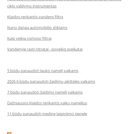
ciklo valdymo instrumentas
Klaidos renkantis vandens filtrą
Nano danga automobilio stiklams
Kaip veikia osmoso filtrai
Vandenyje rasti nitratai - poveikis sveikatai
5 būdų panaudoti lauko namelį vaikams
2026 6 būdų panaudoti žaidimų aikšteles vaikams
7 būdų panaudoti žaidimų namelį vaikams
Dažniausios klaidos renkantis vaikų namelius
11 būdų panaudoti medinę laipiojimo sienelę