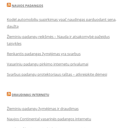
NAUJOS PADANGOS
Kodėl automobilių supirkimas ypač naudingas parduodant seną,
daužtą
Žieminių padangų reikšmės – Nauda ir atsakomybė pažeidus
taisykles
Renkantis padangas žymėjimas yra svarbus
Vasarinių padangų pirkimo internetu privalumai
Svarbus padangų protektoriaus raštas – atkreipkite dėmesį
DRAUDIMAS INTERNETU
Žieminių padangų žymėjimas ir draudimas
Naujos Continental vasarinės padangos internetu