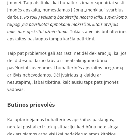
įmonei. Taip atsitinka, kai buhalteris ima neapdairiai vesti
įmonės apskaitą, numesdamas į šoną „menkiau“ svarbius
darbus.
Po tokių veiksmų buhalterija nebėra laiku sutvarkoma,
taipogi yra pavėluotai apmokami mokesčiai, kitais atvejais –
apie juos apskritai užmirštama.
Tokiais atvejais buhalterines
apskaitos paslaugos tampa karčia patirtimi.
Taip pat problemos gali atsirasti net dėl deklaracijų, kai jos
dėl didesnio darbo krūvio ir neatsakingumo būna
pavėluotai suvedamos į buhalterinės apskaitos programą
ar išvis nebevedamos. Dėl įvairiausių klaidų ar
nesutapimų, labai tikėtina, kalčiausiu taps pats įmonės
vadovas.
Būtinos prievolės
Kai aptarinėjamos buhalterines apskaitos paslaugos,
neretai pasitaiko ir tokių situacijų, kad būna neteisingai
deklaruojamos arba visiškai nedeklaruojamos kitokios