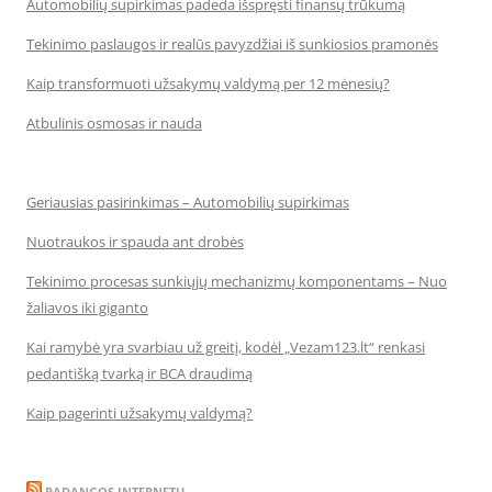
Automobilių supirkimas padeda išspręsti finansų trūkumą
Tekinimo paslaugos ir realūs pavyzdžiai iš sunkiosios pramonės
Kaip transformuoti užsakymų valdymą per 12 mėnesių?
Atbulinis osmosas ir nauda
Geriausias pasirinkimas – Automobilių supirkimas
Nuotraukos ir spauda ant drobės
Tekinimo procesas sunkiųjų mechanizmų komponentams – Nuo
žaliavos iki giganto
Kai ramybė yra svarbiau už greitį, kodėl „Vezam123.lt“ renkasi
pedantišką tvarką ir BCA draudimą
Kaip pagerinti užsakymų valdymą?
PADANGOS INTERNETU