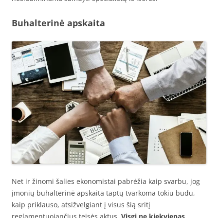
Buhalterinė apskaita
Net ir žinomi šalies ekonomistai pabrėžia kaip svarbu, jog
įmonių buhalterinė apskaita taptų tvarkoma tokiu būdu,
kaip priklauso, atsižvelgiant į visus šią sritį
reglamentuojančius teisės aktus.
Visgi ne kiekvienas