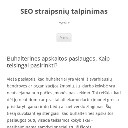
Skip
to
SEO straipsnių talpinimas
content
cytai.lt
Menu
Buhalterines apskaitos paslaugos. Kaip
teisingai pasirinkti?
Vieša paslaptis, kad buhalteriai yra vieni iš svarbiausių
bendrovės ar organizacijos žmonių. Jų darbo kokybė yra
neatsiejama nuo pačios įmonės pasisekimo. Tai reiškia, kad
dėl jų neatidumo ar prastai atliekamo darbo įmonei gresia
prisidaryti gana rimtų bėdų ar net verslo žlugimas. Šią
tiesą suvokiantieji stengiasi, kad buhalterines apskaitos
paslaugos būtų visada teikiamos kokybiškai –
nesibaiminama samdyti specialistų iš išorės.