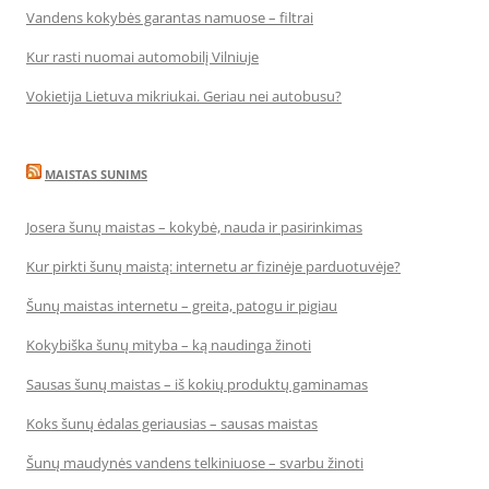
Vandens kokybės garantas namuose – filtrai
Kur rasti nuomai automobilį Vilniuje
Vokietija Lietuva mikriukai. Geriau nei autobusu?
MAISTAS SUNIMS
Josera šunų maistas – kokybė, nauda ir pasirinkimas
Kur pirkti šunų maistą: internetu ar fizinėje parduotuvėje?
Šunų maistas internetu – greita, patogu ir pigiau
Kokybiška šunų mityba – ką naudinga žinoti
Sausas šunų maistas – iš kokių produktų gaminamas
Koks šunų ėdalas geriausias – sausas maistas
Šunų maudynės vandens telkiniuose – svarbu žinoti