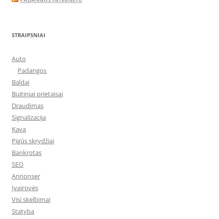
STRAIPSNIAI
Auto
Padangos
Baldai
Buitiniai prietaisai
Draudimas
Signalizacija
Kava
Pigūs skrydžiai
Bankrotas
SEO
Annonser
Įvairovės
Visi skelbimai
Statyba