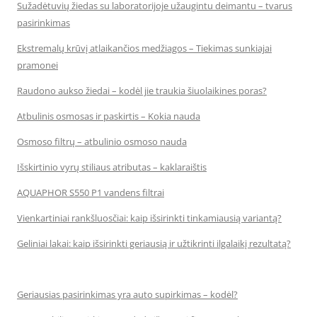
Sužadėtuvių žiedas su laboratorijoje užaugintu deimantu – tvarus
pasirinkimas
Ekstremalų krūvį atlaikančios medžiagos – Tiekimas sunkiajai
pramonei
Raudono aukso žiedai – kodėl jie traukia šiuolaikines poras?
Atbulinis osmosas ir paskirtis – Kokia nauda
Osmoso filtrų – atbulinio osmoso nauda
Išskirtinio vyrų stiliaus atributas – kaklaraištis
AQUAPHOR S550 P1 vandens filtrai
Vienkartiniai rankšluosčiai: kaip išsirinkti tinkamiausią variantą?
Geliniai lakai: kaip išsirinkti geriausią ir užtikrinti ilgalaikį rezultatą?
Geriausias pasirinkimas yra auto supirkimas – kodėl?