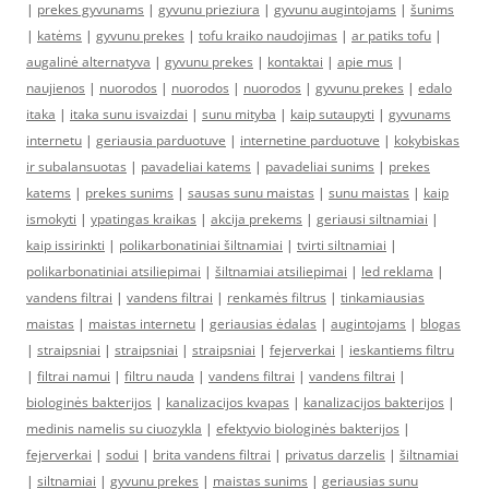
|
prekes gyvunams
|
gyvunu prieziura
|
gyvunu augintojams
|
šunims
|
katėms
|
gyvunu prekes
|
tofu kraiko naudojimas
|
ar patiks tofu
|
augalinė alternatyva
|
gyvunu prekes
|
kontaktai
|
apie mus
|
naujienos
|
nuorodos
|
nuorodos
|
nuorodos
|
gyvunu prekes
|
edalo
itaka
|
itaka sunu isvaizdai
|
sunu mityba
|
kaip sutaupyti
|
gyvunams
internetu
|
geriausia parduotuve
|
internetine parduotuve
|
kokybiskas
ir subalansuotas
|
pavadeliai katems
|
pavadeliai sunims
|
prekes
katems
|
prekes sunims
|
sausas sunu maistas
|
sunu maistas
|
kaip
ismokyti
|
ypatingas kraikas
|
akcija prekems
|
geriausi siltnamiai
|
kaip issirinkti
|
polikarbonatiniai šiltnamiai
|
tvirti siltnamiai
|
polikarbonatiniai atsiliepimai
|
šiltnamiai atsiliepimai
|
led reklama
|
vandens filtrai
|
vandens filtrai
|
renkamės filtrus
|
tinkamiausias
maistas
|
maistas internetu
|
geriausias ėdalas
|
augintojams
|
blogas
|
straipsniai
|
straipsniai
|
straipsniai
|
fejerverkai
|
ieskantiems filtru
|
filtrai namui
|
filtru nauda
|
vandens filtrai
|
vandens filtrai
|
biologinės bakterijos
|
kanalizacijos kvapas
|
kanalizacijos bakterijos
|
medinis namelis su ciuozykla
|
efektyvio biologinės bakterijos
|
fejerverkai
|
sodui
|
brita vandens filtrai
|
privatus darzelis
|
šiltnamiai
|
siltnamiai
|
gyvunu prekes
|
maistas sunims
|
geriausias sunu