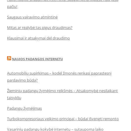
pačių!
Saugaus vairavimo atmintinė
Mitas ar realybė tas pigus draudimas?
Klausimai ir atsakymai dėl draudimo
NAUJOS PADANGOS INTERNETU
Automobilių supirkimas – kodėl žmonės renkasi paprastesnį
pardavimo būdą?
Žieminių padangų žymėjimo reikšmės – Atsakomybė nesilaikant
taisyklių
Padangų žymėjimas
Turbokompresoriaus veikimo principai – būdai išvengti remonto
Vasarinių padangų kokybė internetu – sutaupoma laiko