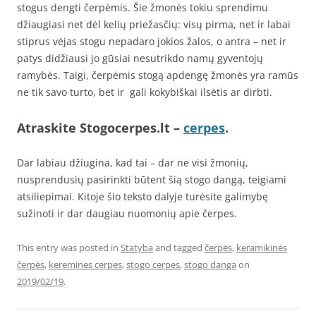
stogus dengti čerpėmis. Šie žmonės tokiu sprendimu
džiaugiasi net dėl kelių priežasčių: visų pirma, net ir labai
stiprus vėjas stogu nepadaro jokios žalos, o antra – net ir
patys didžiausi jo gūsiai nesutrikdo namų gyventojų
ramybės. Taigi, čerpėmis stogą apdengę žmonės yra ramūs
ne tik savo turto, bet ir gali kokybiškai ilsėtis ar dirbti.
Atraskite Stogocerpes.lt –
cerpes
.
Dar labiau džiugina, kad tai – dar ne visi žmonių,
nusprendusių pasirinkti būtent šią stogo dangą, teigiami
atsiliepimai. Kitoje šio teksto dalyje turėsite galimybę
sužinoti ir dar daugiau nuomonių apie čerpes.
This entry was posted in
Statyba
and tagged
čerpės
,
keramikinės
čerpės
,
keremines cerpes
,
stogo cerpes
,
stogo danga
on
2019/02/19
.