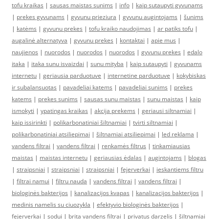
tofu kraikas
|
sausas maistas sunims
|
info
|
kaip sutaupyti gyvunams
|
prekes gyvunams
|
gyvunu prieziura
|
gyvunu augintojams
|
šunims
|
katėms
|
gyvunu prekes
|
tofu kraiko naudojimas
|
ar patiks tofu
|
augalinė alternatyva
|
gyvunu prekes
|
kontaktai
|
apie mus
|
naujienos
|
nuorodos
|
nuorodos
|
nuorodos
|
gyvunu prekes
|
edalo
itaka
|
itaka sunu isvaizdai
|
sunu mityba
|
kaip sutaupyti
|
gyvunams
internetu
|
geriausia parduotuve
|
internetine parduotuve
|
kokybiskas
ir subalansuotas
|
pavadeliai katems
|
pavadeliai sunims
|
prekes
katems
|
prekes sunims
|
sausas sunu maistas
|
sunu maistas
|
kaip
ismokyti
|
ypatingas kraikas
|
akcija prekems
|
geriausi siltnamiai
|
kaip issirinkti
|
polikarbonatiniai šiltnamiai
|
tvirti siltnamiai
|
polikarbonatiniai atsiliepimai
|
šiltnamiai atsiliepimai
|
led reklama
|
vandens filtrai
|
vandens filtrai
|
renkamės filtrus
|
tinkamiausias
maistas
|
maistas internetu
|
geriausias ėdalas
|
augintojams
|
blogas
|
straipsniai
|
straipsniai
|
straipsniai
|
fejerverkai
|
ieskantiems filtru
|
filtrai namui
|
filtru nauda
|
vandens filtrai
|
vandens filtrai
|
biologinės bakterijos
|
kanalizacijos kvapas
|
kanalizacijos bakterijos
|
medinis namelis su ciuozykla
|
efektyvio biologinės bakterijos
|
fejerverkai
|
sodui
|
brita vandens filtrai
|
privatus darzelis
|
šiltnamiai