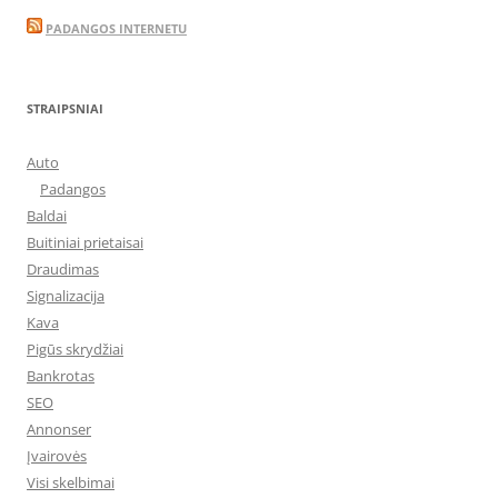
PADANGOS INTERNETU
STRAIPSNIAI
Auto
Padangos
Baldai
Buitiniai prietaisai
Draudimas
Signalizacija
Kava
Pigūs skrydžiai
Bankrotas
SEO
Annonser
Įvairovės
Visi skelbimai