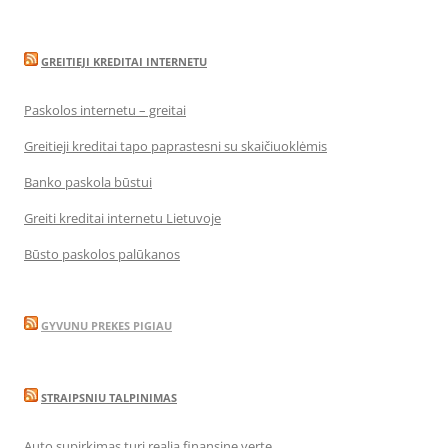
GREITIEJI KREDITAI INTERNETU
Paskolos internetu – greitai
Greitieji kreditai tapo paprastesni su skaičiuoklėmis
Banko paskola būstui
Greiti kreditai internetu Lietuvoje
Būsto paskolos palūkanos
GYVUNU PREKES PIGIAU
STRAIPSNIU TALPINIMAS
Auto supirkimas turi realią finansinę vertę