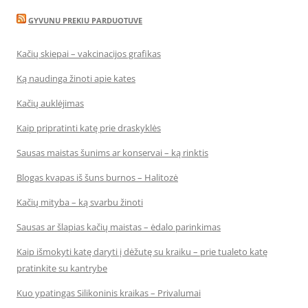
GYVUNU PREKIU PARDUOTUVE
Kačių skiepai – vakcinacijos grafikas
Ką naudinga žinoti apie kates
Kačių auklėjimas
Kaip pripratinti katę prie draskyklės
Sausas maistas šunims ar konservai – ką rinktis
Blogas kvapas iš šuns burnos – Halitozė
Kačių mityba – ką svarbu žinoti
Sausas ar šlapias kačių maistas – ėdalo parinkimas
Kaip išmokyti katę daryti į dėžutę su kraiku – prie tualeto katę
pratinkite su kantrybe
Kuo ypatingas Silikoninis kraikas – Privalumai