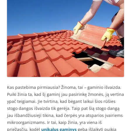
Kas pastebima pirmiausia? Žinoma, tai – gaminio išvaizda.
Puiki žinia ta, kad šį gaminį jau pasirinkę žmonės, ją vertina
ypač teigiamai. Jie tvirtina, kad bėgant laikui šios rūšies
stogo dangos išvaizda tik gerėja. Taip pat šią stogo dangą
jau išbandžiusieji tikina, kad čerpės yra atsparios įvairiems
mikroorganizmams. Ir tai, kaip žinia, yra viena iš
priežasčių, kodėl
unikalus gaminys
geba išlaikyti puikią