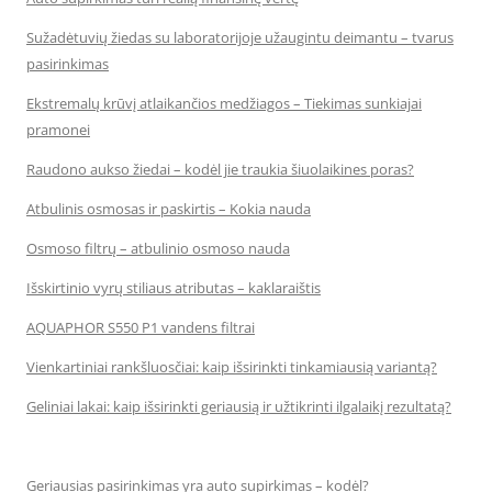
Sužadėtuvių žiedas su laboratorijoje užaugintu deimantu – tvarus
pasirinkimas
Ekstremalų krūvį atlaikančios medžiagos – Tiekimas sunkiajai
pramonei
Raudono aukso žiedai – kodėl jie traukia šiuolaikines poras?
Atbulinis osmosas ir paskirtis – Kokia nauda
Osmoso filtrų – atbulinio osmoso nauda
Išskirtinio vyrų stiliaus atributas – kaklaraištis
AQUAPHOR S550 P1 vandens filtrai
Vienkartiniai rankšluosčiai: kaip išsirinkti tinkamiausią variantą?
Geliniai lakai: kaip išsirinkti geriausią ir užtikrinti ilgalaikį rezultatą?
Geriausias pasirinkimas yra auto supirkimas – kodėl?