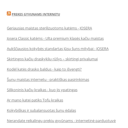
PREKES GYVUNAMS INTERNETU
Geriausias maistas sterilizuotoms katėms - JOSERA
Josera Classic katėms - Ulta premium klasės kačių maistas
Aukščiausios kokybės standartas Jūsų šuns mitybai - JOSERA
Skirtingos kačių draskyklių rūšys – skirtingi privalumai
Kodėl katės drasko baldus - kaip to išvengti?
Šunų maistas internetu - praktiškas pasirinkimas
Silikoninis kačių kraikas - kuo jis ypatingas
Ar mano katei patiks Tofu kraikas
Kokybiškas ir subalansuotas šunų ėdalas
Nerandate reikalingų prekių gyvūnams - internetinė parduotuvė