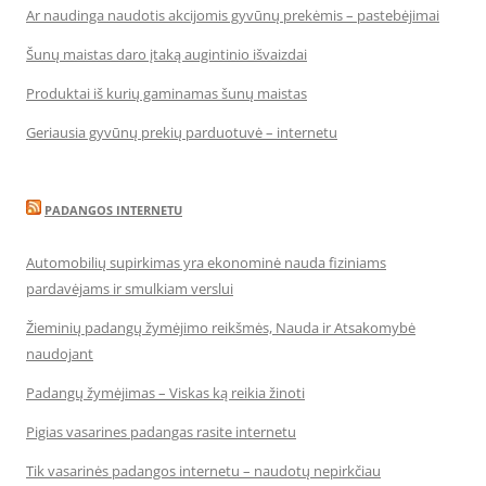
Ar naudinga naudotis akcijomis gyvūnų prekėmis – pastebėjimai
Šunų maistas daro įtaką augintinio išvaizdai
Produktai iš kurių gaminamas šunų maistas
Geriausia gyvūnų prekių parduotuvė – internetu
PADANGOS INTERNETU
Automobilių supirkimas yra ekonominė nauda fiziniams
pardavėjams ir smulkiam verslui
Žieminių padangų žymėjimo reikšmės, Nauda ir Atsakomybė
naudojant
Padangų žymėjimas – Viskas ką reikia žinoti
Pigias vasarines padangas rasite internetu
Tik vasarinės padangos internetu – naudotų nepirkčiau