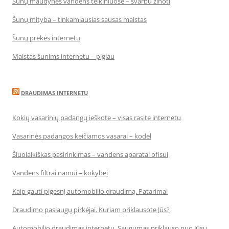
Šunų maudynės vandens telkiniuose – svarbu žinoti
Šunų mityba – tinkamiausias sausas maistas
Šunų prekės internetu
Maistas šunims internetu – pigiau
DRAUDIMAS INTERNETU
Kokių vasarinių padangų ieškote – visas rasite internetu
Vasarinės padangos keičiamos vasarai – kodėl
Šiuolaikiškas pasirinkimas – vandens aparatai ofisui
Vandens filtrai namui – kokybei
Kaip gauti pigesnį automobilio draudimą. Patarimai
Draudimo paslaugų pirkėjai. Kuriam priklausote Jūs?
Automobilio draudimas internetu. Saugumas priklauso nuo Jūsų