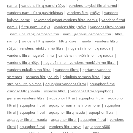
namui
|
vandens filtrų namui rūšys
|
vandens kokybei filtrai namui
|
vandens namui filtrų pasirinkimas
|
vandens filtrų rtūšys
|
vandens
kokybei name
|
rekomenduojami vandens filtrai namui
|
vandens filtrai
namui
|
filtrų namui rūšys
|
vandens filtrų rūšys
|
vandens filtrai namui
|
namui naudingi osmoso filtrai
|
namui geriausi osmoso filtrai
|
filtrai
namui
|
vandens filtrų nauda
|
filtrų rūšys ir nauda
|
vandens filtrų
rūšys
|
vandens minkštinimo filtrai
|
nugeležinimo filtrų nauda
|
vandens filtrai nugeležinimui
|
vandens minkštinimo filtrų nauda
|
vandens filtrų rūšys
|
nugeležinimo ir vandens monkštinimo filtrai
|
vandens nukalkinimo filtrai
|
vandens filtrai
|
geriamo vandens
sistemos
|
osmoso filtrų nauda
|
atbulinio osmoso filtrai
|
seo
straipsniu talpinimas
|
aquaphor vandens filtrai
|
aquaphor filtrai
|
osmoso filtrų nauda
|
osmoso filtrai
|
vandens filtrai aquaphor
|
geriamo vandens filtrai
|
aquaphor filtrai
|
aquaphor filtrai
|
aquaphor
filtrai
|
aquaphor filtrai
|
aquaphor namams ir pramonei
|
aquaphor
filtrai
|
aquaphor filtrai
|
aquaphor filtrų nauda
|
aquaphor filtrai
|
aquapgor filtrai ir nauda
|
aquaphor filtrai
|
aquaphor filtrai
|
vandens
filtrai
|
aquaphor filtrai
|
vandens filtru rusys
|
aquaphor s800
|