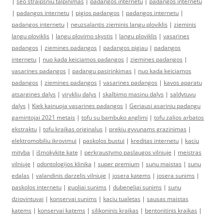
|
seo straipsniu talpinimas
|
padangos internetu
|
padangos internetu
|
padangos internetu
|
pigios padangos
|
padangos internetu
|
padangos internetu
|
neuzsalantis zieminis langu ploviklis
|
zieminis
langu ploviklis
|
langu plovimo skystis
|
langu ploviklis
|
vasarines
padangos
|
ziemines padangos
|
padangos pigiau
|
padangos
internetu
|
nuo kada keiciamos padangos
|
ziemines padangos
|
vasarines padangos
|
padangu pasirinkimas
|
nuo kada keiciamos
padangos
|
ziemines padangos
|
vasarines padangos
|
kavos aparatu
atsargines dalys
|
viryklių dalys
|
skalbimo masinu dalys
|
saldytuvu
dalys
|
Kiek kainuoja vasarines padangos
|
Geriausi asariniu padangu
gamintojai 2021 metais
|
tofu su bambuko anglimi
|
tofu zalios arbatos
ekstraktu
|
tofu kraikas originalus
|
prekiu gyvunams grazinimas
|
elektromobiliu ikrovimui
|
paskolos bustui
|
kreditas internetu
|
kaciu
mityba
|
išmokykite katę
|
perkraustymo paslaugos vilniuje
|
meistras
vilniuje
|
odontologijos klinika
|
super premium
|
sunu maistas
|
sunu
edalas
|
valandinis darzelis vilniuje
|
josera katems
|
josera sunims
|
paskolos internetu
|
guoliai sunims
|
dubeneliai sunims
|
sunu
dziovintuvai
|
konservai sunims
|
kaciu tualetas
|
sausas maistas
katems
|
konservai katems
|
silikoninis kraikas
|
bentonitinis kraikas
|