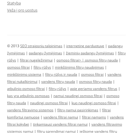
Statyba
Veža į oro uostus
© 2013
SEO straipsniu talpinimas
|
internetine parduotuve
|
padangų
žymėjimas
|
padangų žymėjimas
|
žieminių padangų žymėjimas
|
filtrų
rūšys
|
filtrai nugeležinimui
|
osmoso filtrai> |
osmoso filtrų nauda
|
osmoso filtrai
|
filtrų rūšys
|
minkštinimo filtrų naudojimas
|
minkštinimo sistema
|
filtrų rūšys ir nauda
|
osmoso filtrai
|
vandens
filtrai nukalkinimui
|
vandens filtrų nauda
|
osmoso filtrų nauda
|
atbulinio osmoso filtrai
|
filtrų rūšys
|
apie geriamo vandens filtrus
|
kas yra atbulinis osmosas
|
namui naudingi osmoso filtrai
|
osmoso
filtrų nauda
|
naudingi osmoso filtrai
|
kuo naudingi osmoso filtrai
|
vandens filtravimo sistemos
|
filtrų namui pasirinkimas
|
filtrai
komfortui namuose
|
vandens filtrai namui
|
filtrai namams
|
vandens
filtrai kokybei
|
tinkamiausi vandens filtrai namui
|
vandens filtravimo
sistemos namui
|
filtrų sprendimai namui
|
ieškome vandens filtrų