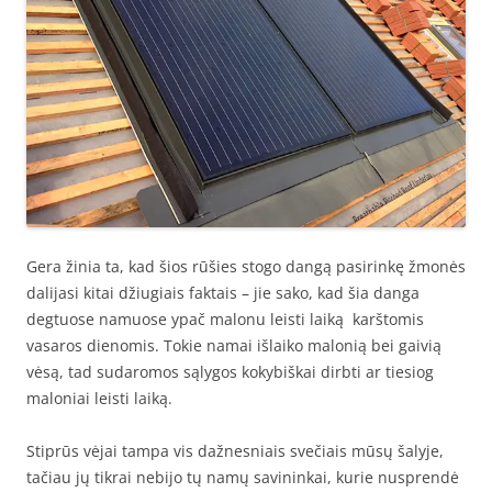
Gera žinia ta, kad šios rūšies stogo dangą pasirinkę žmonės
dalijasi kitai džiugiais faktais – jie sako, kad šia danga
degtuose namuose ypač malonu leisti laiką karštomis
vasaros dienomis. Tokie namai išlaiko malonią bei gaivią
vėsą, tad sudaromos sąlygos kokybiškai dirbti ar tiesiog
maloniai leisti laiką.
Stiprūs vėjai tampa vis dažnesniais svečiais mūsų šalyje,
tačiau jų tikrai nebijo tų namų savininkai, kurie nusprendė