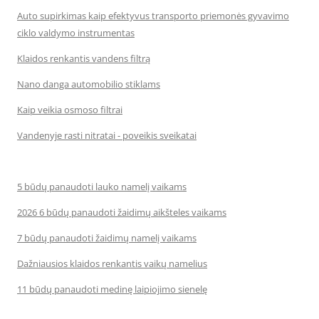
Auto supirkimas kaip efektyvus transporto priemonės gyvavimo
ciklo valdymo instrumentas
Klaidos renkantis vandens filtrą
Nano danga automobilio stiklams
Kaip veikia osmoso filtrai
Vandenyje rasti nitratai - poveikis sveikatai
5 būdų panaudoti lauko namelį vaikams
2026 6 būdų panaudoti žaidimų aikšteles vaikams
7 būdų panaudoti žaidimų namelį vaikams
Dažniausios klaidos renkantis vaikų namelius
11 būdų panaudoti medinę laipiojimo sienelę