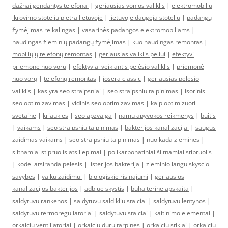
dažnai gendantys telefonai
|
geriausias vonios valiklis
|
elektromobiliu
ikrovimo stoteliu pletra lietuvoje
|
lietuvoje daugeja stoteliu
|
padangų
žymėjimas reikalingas
|
vasarinės padangos elektromobiliams
|
naudingas žieminių padangų žymėjimas
|
kuo naudingas remontas
|
mobiliųjų telefonų remontas
|
geriausias valiklis peliui
|
efektyvi
priemone nuo voru
|
efektyviai veikiantis pelėsio valiklis
|
priemonė
nuo vorų
|
telefonų remontas
|
josera classic
|
geriausias pelesio
valiklis
|
kas yra seo straipsniai
|
seo straipsniu talpinimas
|
isorinis
seo optimizavimas
|
vidinis seo optimizavimas
|
kaip optimizuoti
svetaine
|
kriaukles
|
seo apzvalga
|
namu apyvokos reikmenys
|
buitis
|
vaikams
|
seo straipsniu talpinimas
|
bakterijos kanalizacijai
|
saugus
zaidimas vaikams
|
seo straipsniu talpinimas
|
nuo kada ziemines
|
siltnamiai stipruolis atsiliepimai
|
polikarbonatiniai šiltnamiai stipruolis
|
kodel atsiranda pelesis
|
listerijos bakterija
|
zieminio langu skyscio
savybes
|
vaiku zaidimui
|
bioloģiskie risinājumi
|
geriausios
kanalizacijos bakterijos
|
adblue skystis
|
buhalterine apskaita
|
saldytuvu rankenos
|
saldytuvu saldikliu stalciai
|
saldytuvu lentynos
|
saldytuvu termoreguliatoriai
|
saldytuvu stalciai
|
kaitinimo elementai
|
orkaiciu ventiliatoriai
|
orkaiciu duru tarpines
|
orkaiciu stiklai
|
orkaiciu