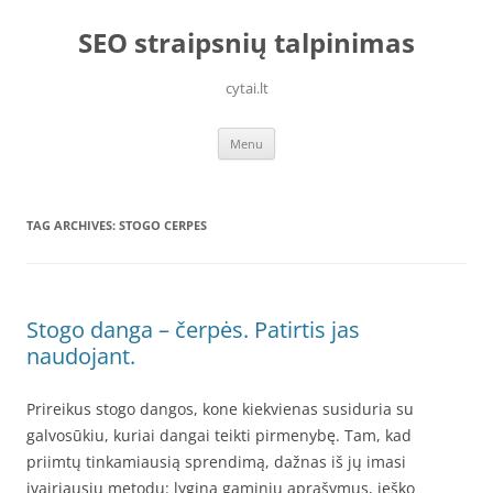
Skip
to
SEO straipsnių talpinimas
content
cytai.lt
Menu
TAG ARCHIVES:
STOGO CERPES
Stogo danga – čerpės. Patirtis jas
naudojant.
Prireikus stogo dangos, kone kiekvienas susiduria su
galvosūkiu, kuriai dangai teikti pirmenybę. Tam, kad
priimtų tinkamiausią sprendimą, dažnas iš jų imasi
įvairiausių metodų: lygina gaminių aprašymus, ieško