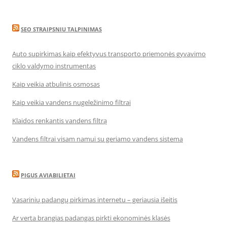
SEO STRAIPSNIU TALPINIMAS
Auto supirkimas kaip efektyvus transporto priemonės gyvavimo
ciklo valdymo instrumentas
Kaip veikia atbulinis osmosas
Kaip veikia vandens nugeležinimo filtrai
Klaidos renkantis vandens filtrą
Vandens filtrai visam namui su geriamo vandens sistema
PIGUS AVIABILIETAI
Vasarinių padangų pirkimas internetu – geriausia išeitis
Ar verta brangias padangas pirkti ekonominės klasės