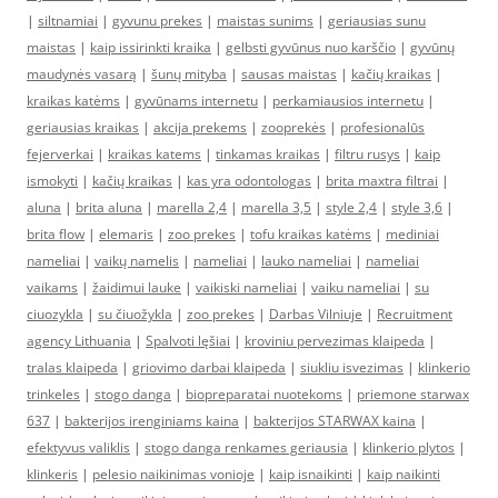
|
siltnamiai
|
gyvunu prekes
|
maistas sunims
|
geriausias sunu
maistas
|
kaip issirinkti kraika
|
gelbsti gyvūnus nuo karščio
|
gyvūnų
maudynės vasarą
|
šunų mityba
|
sausas maistas
|
kačių kraikas
|
kraikas katėms
|
gyvūnams internetu
|
perkamiausios internetu
|
geriausias kraikas
|
akcija prekems
|
zooprekės
|
profesionalūs
fejerverkai
|
kraikas katems
|
tinkamas kraikas
|
filtru rusys
|
kaip
ismokyti
|
kačių kraikas
|
kas yra odontologas
|
brita maxtra filtrai
|
aluna
|
brita aluna
|
marella 2,4
|
marella 3,5
|
style 2,4
|
style 3,6
|
brita flow
|
elemaris
|
zoo prekes
|
tofu kraikas katėms
|
mediniai
nameliai
|
vaikų namelis
|
nameliai
|
lauko nameliai
|
nameliai
vaikams
|
žaidimui lauke
|
vaikiski nameliai
|
vaiku nameliai
|
su
ciuozykla
|
su čiuožykla
|
zoo prekes
|
Darbas Vilniuje
|
Recruitment
agency Lithuania
|
Spalvoti lęšiai
|
kroviniu pervezimas klaipeda
|
tralas klaipeda
|
griovimo darbai klaipeda
|
siukliu isvezimas
|
klinkerio
trinkeles
|
stogo danga
|
biopreparatai nuotekoms
|
priemone starwax
637
|
bakterijos irenginiams kaina
|
bakterijos STARWAX kaina
|
efektyvus valiklis
|
stogo danga renkames geriausia
|
klinkerio plytos
|
klinkeris
|
pelesio naikinimas vonioje
|
kaip isnaikinti
|
kaip naikinti