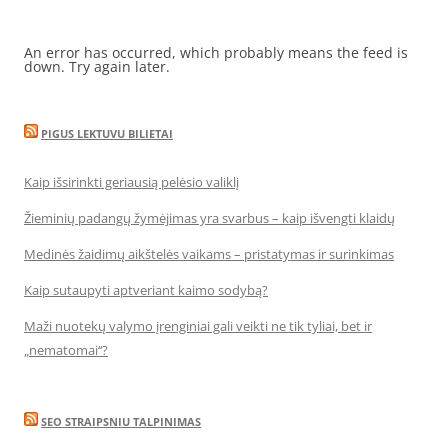
An error has occurred, which probably means the feed is
down. Try again later.
PIGUS LEKTUVU BILIETAI
Kaip išsirinkti geriausią pelėsio valiklį
Žieminių padangų žymėjimas yra svarbus – kaip išvengti klaidų
Medinės žaidimų aikštelės vaikams – pristatymas ir surinkimas
Kaip sutaupyti aptveriant kaimo sodybą?
Maži nuotekų valymo įrenginiai gali veikti ne tik tyliai, bet ir
„nematomai‘‘?
SEO STRAIPSNIU TALPINIMAS