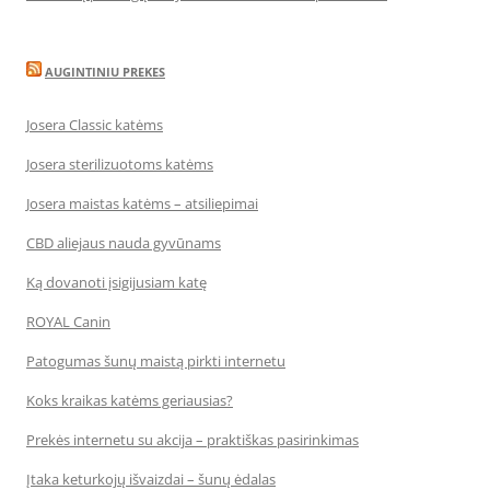
AUGINTINIU PREKES
Josera Classic katėms
Josera sterilizuotoms katėms
Josera maistas katėms – atsiliepimai
CBD aliejaus nauda gyvūnams
Ką dovanoti įsigijusiam katę
ROYAL Canin
Patogumas šunų maistą pirkti internetu
Koks kraikas katėms geriausias?
Prekės internetu su akcija – praktiškas pasirinkimas
Įtaka keturkojų išvaizdai – šunų ėdalas