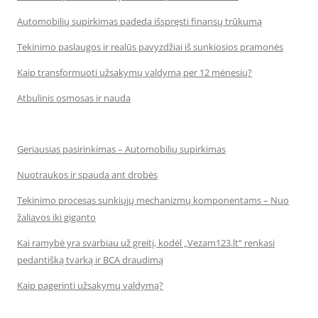
Automobilių supirkimas padeda išspręsti finansų trūkumą
Tekinimo paslaugos ir realūs pavyzdžiai iš sunkiosios pramonės
Kaip transformuoti užsakymų valdymą per 12 mėnesių?
Atbulinis osmosas ir nauda
Geriausias pasirinkimas – Automobilių supirkimas
Nuotraukos ir spauda ant drobės
Tekinimo procesas sunkiųjų mechanizmų komponentams – Nuo
žaliavos iki giganto
Kai ramybė yra svarbiau už greitį, kodėl „Vezam123.lt“ renkasi
pedantišką tvarką ir BCA draudimą
Kaip pagerinti užsakymų valdymą?