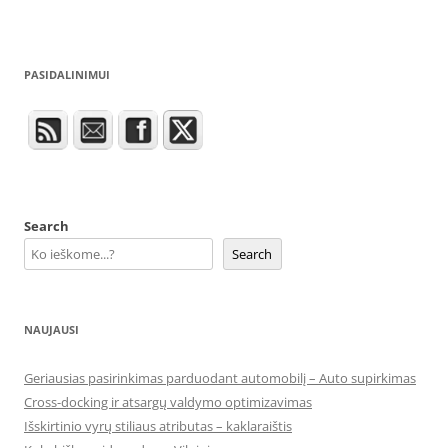
PASIDALINIMUI
Search
Search
NAUJAUSI
Geriausias pasirinkimas parduodant automobilį – Auto supirkimas
Cross-docking ir atsargų valdymo optimizavimas
Išskirtinio vyrų stiliaus atributas – kaklaraištis