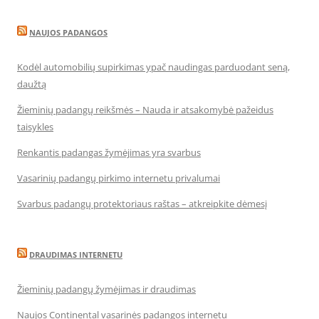
NAUJOS PADANGOS
Kodėl automobilių supirkimas ypač naudingas parduodant seną,
daužtą
Žieminių padangų reikšmės – Nauda ir atsakomybė pažeidus
taisykles
Renkantis padangas žymėjimas yra svarbus
Vasarinių padangų pirkimo internetu privalumai
Svarbus padangų protektoriaus raštas – atkreipkite dėmesį
DRAUDIMAS INTERNETU
Žieminių padangų žymėjimas ir draudimas
Naujos Continental vasarinės padangos internetu