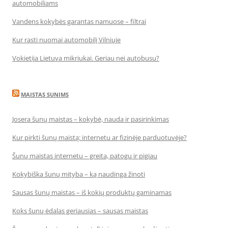
automobiliams
Vandens kokybės garantas namuose – filtrai
Kur rasti nuomai automobilį Vilniuje
Vokietija Lietuva mikriukai. Geriau nei autobusu?
MAISTAS SUNIMS
Josera šunų maistas – kokybė, nauda ir pasirinkimas
Kur pirkti šunų maistą: internetu ar fizinėje parduotuvėje?
Šunų maistas internetu – greita, patogu ir pigiau
Kokybiška šunų mityba – ką naudinga žinoti
Sausas šunų maistas – iš kokių produktų gaminamas
Koks šunų ėdalas geriausias – sausas maistas