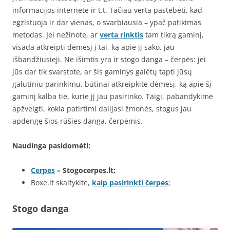
informacijos internete ir t.t. Tačiau verta pastebėti, kad
egzistuoja ir dar vienas, o svarbiausia – ypač patikimas
metodas. Jei nežinote, ar
verta rinktis
tam tikrą gaminį,
visada atkreipti dėmesį į tai, ką apie jį sako, jau
išbandžiusieji. Ne išimtis yra ir stogo danga – čerpės: jei
jūs dar tik svarstote, ar šis gaminys galėtų tapti jūsų
galutiniu parinkimu, būtinai atkreipkite dėmesį, ką apie šį
gaminį kalba tie, kurie jį jau pasirinko. Taigi, pabandykime
apžvelgti, kokia patirtimi dalijasi žmonės, stogus jau
apdengę šios rūšies danga, čerpėmis.
Naudinga pasidomėti:
Cerpes
– Stogocerpes.lt;
Boxe.lt skaitykite,
kaip pasirinkti čerpes
;
Stogo danga