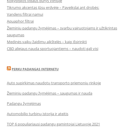
Kokybiškos vidaus durys Vilniuje
Tikrumo akcentas Jūsų erdvėje – Paveikslai ant drobės:
Vandens filtrai namui
Aquaphor filtrai
Žieminių padangų žymėjimas – svarbu vairuotojams ir užtikrintas
saugumas
Medinės vaikų žaidimų aikštelės – kaip išsirinkti
CBD aliejaus nauda sportuojantiems – naudoti gali visi
PERKU PADANGAS INTERNETU
Auto supirkimas naudotų transporto priemonių rinkoje
Žieminių padangų žymėjimas – saugumas ir nauda
Padangų žymėjimas
Automobilio turbinų istorija ir ateitis
TOP 6 populiariausi padangų gamintojai Lietuvoje 2021