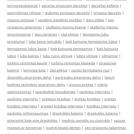
termoreguliatoriai
|
parama privaciam darzeliui
|
darzeliai gelbeja
|
pasirinkimas vilniuje
|
ieskome geriausio darzelio
|
privatus darzelis
|
masinu voztuvai
|
vandens isleidimo siurbliai
|
duru stiklai
|
seo
straipsniu talpinimas
|
skalbimo masinu bugnai
|
skalbimo masinu
amortizatoriai
|
duru tarpines
|
cbd aliejus
|
itempiamu lubu
privalumai
|
lubu kaina netrukdo
|
kiek kainuoja itempiamos lubos
|
itempiamos lubos kaina
|
kiek kainuoja itempiamos
|
kiek kainuoja
lubos
|
lubu kainos
|
lubu rusys vilniuje
|
lubos vilniuje
|
siltnamiai
|
turbinu remontas kaune
|
turbinu remontas klaipeda
|
straipsniai
katems
|
laiminga kate
|
cbd aliejus
|
zaislai berniukams nuo
|
dziovykliu atsargines dalys
|
gartraukiu atsargines dalys
|
bosch
buitines technikos atsargines dalys
|
gyvunu prekes
|
vidinis
optimizavimas
|
pasiskolinti nesudėtinga
|
paskolos internetu
|
paskolos internetu
|
greitasis kreditas
|
greitas kreditas
|
greitas
kreditas internetu
|
greitieji kreditai internetu
|
kreditas internetu
|
paskolos refinansavimas
|
draskykles katems
|
draskykles katems
|
pripratinti kate prie draskykles
|
medinis namelis su ciuozykla
|
sausas
maistas ar konservai
|
isvalyti tepalo demes
|
seo straipsniu talpinimas