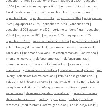
aquaphor ro-101s
|
aquaphor ro-102s
|
aquapgor s550
|
aquaphor
s1000
|
namui ir biurui aquaphor filtrai
|
namams ir biurui aquaphor
filtrai
|
kodel aquaphor filtrai
|
aquaphor filtrai
|
vandens filtrai
|
aquaphor filtrai
|
aquaphor ro-101s
|
aquaphor ro-202s
|
aquaphor ro-
102s
|
aquaphor ro-202s
|
aquaphor ro-206s
|
vandens filtrai
|
aquaphor s800
|
aquaphor s550
|
geriamo vandens filtrai
|
aquaphor
s1000
|
aquaphor ro 101s
|
aquaphor 102s
|
aquaphor ro 202s
|
aquaphor ro 206s
|
vandens minkstinimo filtrai
|
nugeležinimo filtrai
|
pelesio kvapa galima panaikinti
|
priemone nuo voru
|
lauko kubilai
pardavimui
|
priemonė nuo vorų
|
telefonų remontas
|
kas yra seo
|
priemone nuo voru
|
telefonų remontas
|
telefonų remontas
|
priemonė nuo vorų
|
lauko kubilai pardavimui
|
seo straipsniu
talpinimas
|
geriausias pelėsio valiklis
|
seo straipsniu talpinimas
|
kaip
isvengti pelesio atsiradimo namuose
|
kaip išsirinkti geriausią valiklį
pelėsiui
|
puiki dovana vaikams
|
smagiam žaidimui kieme
|
aikštelės
vaikų laiko praleidimui
|
telefonų remontas naudingas
|
geriausias
kaciu kraikas
|
dazniausiai gendantys telefonai
|
geriausias maistas
sterilizuotoms katėms
|
padangų žymėjimas
|
mobiliųjų telefonų
remontas
|
sterilizuotoms katėms geriausias
|
kiek kainuoja kubilai
|