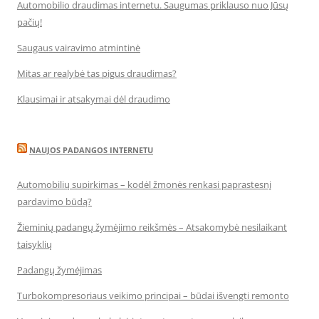
Automobilio draudimas internetu. Saugumas priklauso nuo Jūsų
pačių!
Saugaus vairavimo atmintinė
Mitas ar realybė tas pigus draudimas?
Klausimai ir atsakymai dėl draudimo
NAUJOS PADANGOS INTERNETU
Automobilių supirkimas – kodėl žmonės renkasi paprastesnį
pardavimo būdą?
Žieminių padangų žymėjimo reikšmės – Atsakomybė nesilaikant
taisyklių
Padangų žymėjimas
Turbokompresoriaus veikimo principai – būdai išvengti remonto