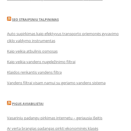
SEO STRAIPSNIU TALPINIMAS
Auto supirkimas kaip efektyvus transporto priemonės gyvavimo
ciklo valdymo instrumentas
Kaip veikia atbulinis osmosas
Kaip veikia vandens nugeležinimo filtrai
Klaidos renkantis vandens filtrą
Vandens filtrai visam namui su geriamo vandens sistema
PIGUS AVIABILIETAI
Vasarinių padangų pirkimas internetu – geriausia išeitis
Ar verta brangias padangas pirkti ekonominės klasės