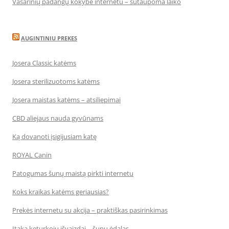
Vasarinių padangų kokybė internetu – sutaupoma laiko
AUGINTINIU PREKES
Josera Classic katėms
Josera sterilizuotoms katėms
Josera maistas katėms – atsiliepimai
CBD aliejaus nauda gyvūnams
Ką dovanoti įsigijusiam katę
ROYAL Canin
Patogumas šunų maistą pirkti internetu
Koks kraikas katėms geriausias?
Prekės internetu su akcija – praktiškas pasirinkimas
Įtaka keturkojų išvaizdai – šunų ėdalas