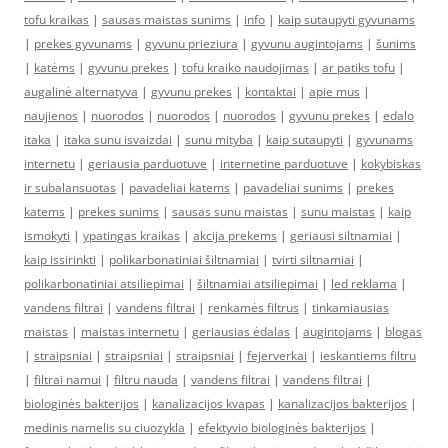
tofu kraikas
|
sausas maistas sunims
|
info
|
kaip sutaupyti gyvunams
|
prekes gyvunams
|
gyvunu prieziura
|
gyvunu augintojams
|
šunims
|
katėms
|
gyvunu prekes
|
tofu kraiko naudojimas
|
ar patiks tofu
|
augalinė alternatyva
|
gyvunu prekes
|
kontaktai
|
apie mus
|
naujienos
|
nuorodos
|
nuorodos
|
nuorodos
|
gyvunu prekes
|
edalo
itaka
|
itaka sunu isvaizdai
|
sunu mityba
|
kaip sutaupyti
|
gyvunams
internetu
|
geriausia parduotuve
|
internetine parduotuve
|
kokybiskas
ir subalansuotas
|
pavadeliai katems
|
pavadeliai sunims
|
prekes
katems
|
prekes sunims
|
sausas sunu maistas
|
sunu maistas
|
kaip
ismokyti
|
ypatingas kraikas
|
akcija prekems
|
geriausi siltnamiai
|
kaip issirinkti
|
polikarbonatiniai šiltnamiai
|
tvirti siltnamiai
|
polikarbonatiniai atsiliepimai
|
šiltnamiai atsiliepimai
|
led reklama
|
vandens filtrai
|
vandens filtrai
|
renkamės filtrus
|
tinkamiausias
maistas
|
maistas internetu
|
geriausias ėdalas
|
augintojams
|
blogas
|
straipsniai
|
straipsniai
|
straipsniai
|
fejerverkai
|
ieskantiems filtru
|
filtrai namui
|
filtru nauda
|
vandens filtrai
|
vandens filtrai
|
biologinės bakterijos
|
kanalizacijos kvapas
|
kanalizacijos bakterijos
|
medinis namelis su ciuozykla
|
efektyvio biologinės bakterijos
|