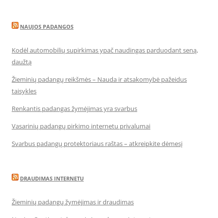
NAUJOS PADANGOS
Kodėl automobilių supirkimas ypač naudingas parduodant seną,
daužtą
Žieminių padangų reikšmės – Nauda ir atsakomybė pažeidus
taisykles
Renkantis padangas žymėjimas yra svarbus
Vasarinių padangų pirkimo internetu privalumai
Svarbus padangų protektoriaus raštas – atkreipkite dėmesį
DRAUDIMAS INTERNETU
Žieminių padangų žymėjimas ir draudimas