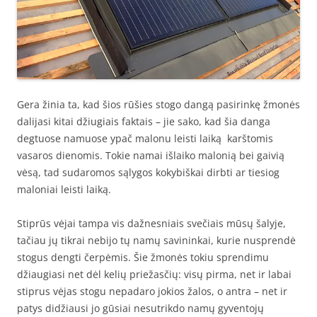
Gera žinia ta, kad šios rūšies stogo dangą pasirinkę žmonės
dalijasi kitai džiugiais faktais – jie sako, kad šia danga
degtuose namuose ypač malonu leisti laiką karštomis
vasaros dienomis. Tokie namai išlaiko malonią bei gaivią
vėsą, tad sudaromos sąlygos kokybiškai dirbti ar tiesiog
maloniai leisti laiką.
Stiprūs vėjai tampa vis dažnesniais svečiais mūsų šalyje,
tačiau jų tikrai nebijo tų namų savininkai, kurie nusprendė
stogus dengti čerpėmis. Šie žmonės tokiu sprendimu
džiaugiasi net dėl kelių priežasčių: visų pirma, net ir labai
stiprus vėjas stogu nepadaro jokios žalos, o antra – net ir
patys didžiausi jo gūsiai nesutrikdo namų gyventojų