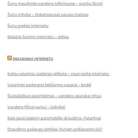
Šunų maudynės vandens telkiniuose – svarbu žinoti
Šunų mityba – tinkamiausias sausas maistas
Šunų prekės internetu
Maistas šunims internetu – pigiau
DRAUDIMAS INTERNETU
Kokių vasarinių padangų ieškote – visas rasite internetu
Vasarinės padangos keičiamos vasarai – kodėl
Šiuolaikiškas pasirinkimas – vandens aparatai ofisui
Vandens filtrai namui – kokybei
Kaip gauti pigesnį automobilio draudimą. Patarimai
Draudimo paslaugų pirkėjai. Kuriam priklausote Jūs?