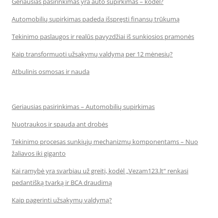
Geriausias pasirinkimas yra auto supirkimas – kodėl?
Automobilių supirkimas padeda išspręsti finansų trūkumą
Tekinimo paslaugos ir realūs pavyzdžiai iš sunkiosios pramonės
Kaip transformuoti užsakymų valdymą per 12 mėnesių?
Atbulinis osmosas ir nauda
Geriausias pasirinkimas – Automobilių supirkimas
Nuotraukos ir spauda ant drobės
Tekinimo procesas sunkiųjų mechanizmų komponentams – Nuo
žaliavos iki giganto
Kai ramybė yra svarbiau už greitį, kodėl „Vezam123.lt“ renkasi
pedantišką tvarką ir BCA draudimą
Kaip pagerinti užsakymų valdymą?