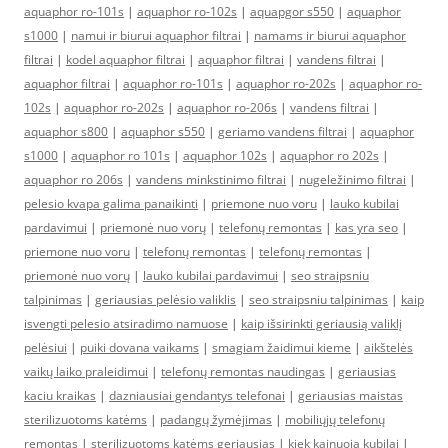
aquaphor ro-101s
|
aquaphor ro-102s
|
aquapgor s550
|
aquaphor
s1000
|
namui ir biurui aquaphor filtrai
|
namams ir biurui aquaphor
filtrai
|
kodel aquaphor filtrai
|
aquaphor filtrai
|
vandens filtrai
|
aquaphor filtrai
|
aquaphor ro-101s
|
aquaphor ro-202s
|
aquaphor ro-
102s
|
aquaphor ro-202s
|
aquaphor ro-206s
|
vandens filtrai
|
aquaphor s800
|
aquaphor s550
|
geriamo vandens filtrai
|
aquaphor
s1000
|
aquaphor ro 101s
|
aquaphor 102s
|
aquaphor ro 202s
|
aquaphor ro 206s
|
vandens minkstinimo filtrai
|
nugeležinimo filtrai
|
pelesio kvapa galima panaikinti
|
priemone nuo voru
|
lauko kubilai
pardavimui
|
priemonė nuo vorų
|
telefonų remontas
|
kas yra seo
|
priemone nuo voru
|
telefonų remontas
|
telefonų remontas
|
priemonė nuo vorų
|
lauko kubilai pardavimui
|
seo straipsniu
talpinimas
|
geriausias pelėsio valiklis
|
seo straipsniu talpinimas
|
kaip
isvengti pelesio atsiradimo namuose
|
kaip išsirinkti geriausią valiklį
pelėsiui
|
puiki dovana vaikams
|
smagiam žaidimui kieme
|
aikštelės
vaikų laiko praleidimui
|
telefonų remontas naudingas
|
geriausias
kaciu kraikas
|
dazniausiai gendantys telefonai
|
geriausias maistas
sterilizuotoms katėms
|
padangų žymėjimas
|
mobiliųjų telefonų
remontas
|
sterilizuotoms katėms geriausias
|
kiek kainuoja kubilai
|