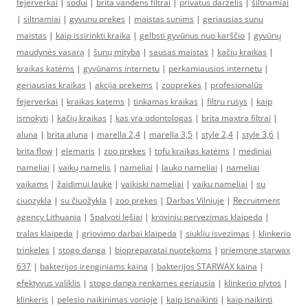
fejerverkai
|
sodui
|
brita vandens filtrai
|
privatus darzelis
|
šiltnamiai
|
siltnamiai
|
gyvunu prekes
|
maistas sunims
|
geriausias sunu
maistas
|
kaip issirinkti kraika
|
gelbsti gyvūnus nuo karščio
|
gyvūnų
maudynės vasarą
|
šunų mityba
|
sausas maistas
|
kačių kraikas
|
kraikas katėms
|
gyvūnams internetu
|
perkamiausios internetu
|
geriausias kraikas
|
akcija prekems
|
zooprekės
|
profesionalūs
fejerverkai
|
kraikas katems
|
tinkamas kraikas
|
filtru rusys
|
kaip
ismokyti
|
kačių kraikas
|
kas yra odontologas
|
brita maxtra filtrai
|
aluna
|
brita aluna
|
marella 2,4
|
marella 3,5
|
style 2,4
|
style 3,6
|
brita flow
|
elemaris
|
zoo prekes
|
tofu kraikas katėms
|
mediniai
nameliai
|
vaikų namelis
|
nameliai
|
lauko nameliai
|
nameliai
vaikams
|
žaidimui lauke
|
vaikiski nameliai
|
vaiku nameliai
|
su
ciuozykla
|
su čiuožykla
|
zoo prekes
|
Darbas Vilniuje
|
Recruitment
agency Lithuania
|
Spalvoti lęšiai
|
kroviniu pervezimas klaipeda
|
tralas klaipeda
|
griovimo darbai klaipeda
|
siukliu isvezimas
|
klinkerio
trinkeles
|
stogo danga
|
biopreparatai nuotekoms
|
priemone starwax
637
|
bakterijos irenginiams kaina
|
bakterijos STARWAX kaina
|
efektyvus valiklis
|
stogo danga renkames geriausia
|
klinkerio plytos
|
klinkeris
|
pelesio naikinimas vonioje
|
kaip isnaikinti
|
kaip naikinti