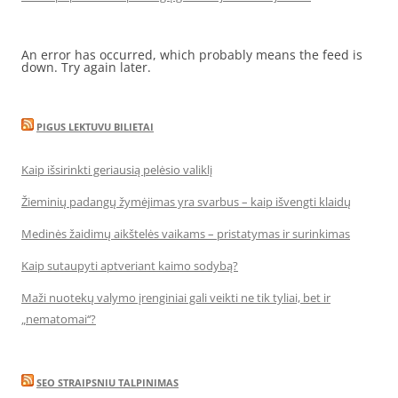
An error has occurred, which probably means the feed is
down. Try again later.
PIGUS LEKTUVU BILIETAI
Kaip išsirinkti geriausią pelėsio valiklį
Žieminių padangų žymėjimas yra svarbus – kaip išvengti klaidų
Medinės žaidimų aikštelės vaikams – pristatymas ir surinkimas
Kaip sutaupyti aptveriant kaimo sodybą?
Maži nuotekų valymo įrenginiai gali veikti ne tik tyliai, bet ir
„nematomai‘‘?
SEO STRAIPSNIU TALPINIMAS