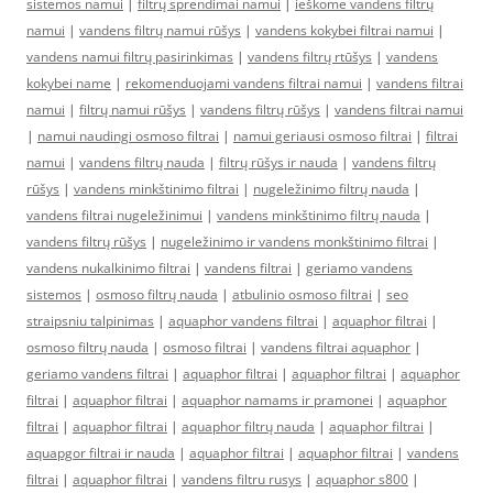
sistemos namui
|
filtrų sprendimai namui
|
ieškome vandens filtrų
namui
|
vandens filtrų namui rūšys
|
vandens kokybei filtrai namui
|
vandens namui filtrų pasirinkimas
|
vandens filtrų rtūšys
|
vandens
kokybei name
|
rekomenduojami vandens filtrai namui
|
vandens filtrai
namui
|
filtrų namui rūšys
|
vandens filtrų rūšys
|
vandens filtrai namui
|
namui naudingi osmoso filtrai
|
namui geriausi osmoso filtrai
|
filtrai
namui
|
vandens filtrų nauda
|
filtrų rūšys ir nauda
|
vandens filtrų
rūšys
|
vandens minkštinimo filtrai
|
nugeležinimo filtrų nauda
|
vandens filtrai nugeležinimui
|
vandens minkštinimo filtrų nauda
|
vandens filtrų rūšys
|
nugeležinimo ir vandens monkštinimo filtrai
|
vandens nukalkinimo filtrai
|
vandens filtrai
|
geriamo vandens
sistemos
|
osmoso filtrų nauda
|
atbulinio osmoso filtrai
|
seo
straipsniu talpinimas
|
aquaphor vandens filtrai
|
aquaphor filtrai
|
osmoso filtrų nauda
|
osmoso filtrai
|
vandens filtrai aquaphor
|
geriamo vandens filtrai
|
aquaphor filtrai
|
aquaphor filtrai
|
aquaphor
filtrai
|
aquaphor filtrai
|
aquaphor namams ir pramonei
|
aquaphor
filtrai
|
aquaphor filtrai
|
aquaphor filtrų nauda
|
aquaphor filtrai
|
aquapgor filtrai ir nauda
|
aquaphor filtrai
|
aquaphor filtrai
|
vandens
filtrai
|
aquaphor filtrai
|
vandens filtru rusys
|
aquaphor s800
|