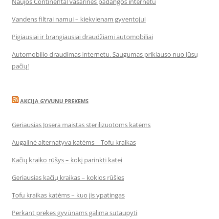
Naujos Continental vasarinės padangos internetu
Vandens filtrai namui – kiekvienam gyventojui
Pigiausiai ir brangiausiai draudžiami automobiliai
Automobilio draudimas internetu. Saugumas priklauso nuo Jūsų
pačių!
AKCIJA GYVUNU PREKEMS
Geriausias Josera maistas sterilizuotoms katėms
Augalinė alternatyva katėms – Tofu kraikas
Kačių kraiko rūšys – kokį parinkti katei
Geriausias kačių kraikas – kokios rūšies
Tofu kraikas katėms – kuo jis ypatingas
Perkant prekes gyvūnams galima sutaupyti