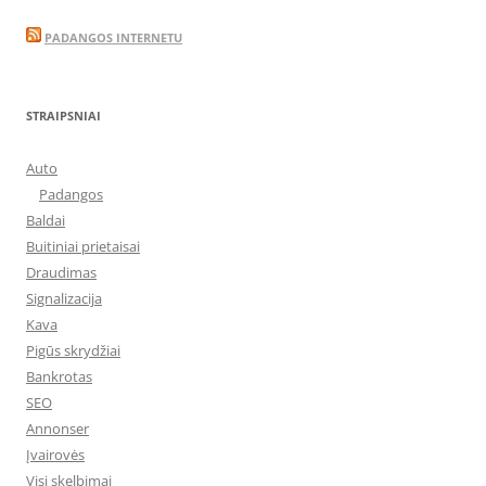
PADANGOS INTERNETU
STRAIPSNIAI
Auto
Padangos
Baldai
Buitiniai prietaisai
Draudimas
Signalizacija
Kava
Pigūs skrydžiai
Bankrotas
SEO
Annonser
Įvairovės
Visi skelbimai