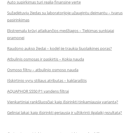
Auto supirkimas turi realią finansinę vertę
Sužadėtuvių žiedas su laboratorijoje užaugintu deimantu – tvarus
pasirinkimas
Ekstremalų krūvį atlaikančios medžiagos – Tiekimas sunkiajai
pramonei
Raudono aukso žiedai – kodėl jie traukia šiuolaikines poras?
Atbulinis osmosas ir paskirtis – Kokia nauda
Osmoso filtrų – atbulinio osmoso nauda
Išskirtinio vyrų stiliaus atributas – kaklaraištis
AQUAPHOR S550 P1 vandens filtrai
Vienkartiniai rankšluosčiai: kaip išsirinkti tinkamiausią variantą?
Geliniai lakai: kaip išsirinkti geriausią ir užtikrinti ilgalaikį rezultatą?