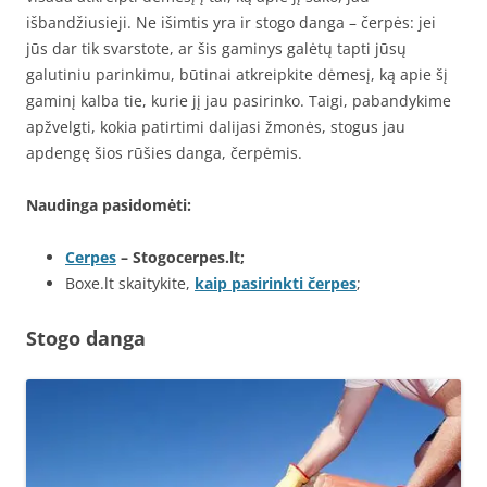
išbandžiusieji. Ne išimtis yra ir stogo danga – čerpės: jei
jūs dar tik svarstote, ar šis gaminys galėtų tapti jūsų
galutiniu parinkimu, būtinai atkreipkite dėmesį, ką apie šį
gaminį kalba tie, kurie jį jau pasirinko. Taigi, pabandykime
apžvelgti, kokia patirtimi dalijasi žmonės, stogus jau
apdengę šios rūšies danga, čerpėmis.
Naudinga pasidomėti:
Cerpes
– Stogocerpes.lt;
Boxe.lt skaitykite,
kaip pasirinkti čerpes
;
Stogo danga