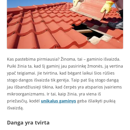
Kas pastebima pirmiausia? Žinoma, tai – gaminio išvaizda.
Puiki žinia ta, kad šį gaminį jau pasirinkę žmonės, ją vertina
ypač teigiamai. Jie tvirtina, kad bėgant laikui šios rūšies
stogo dangos išvaizda tik gerėja. Taip pat šią stogo dangą
jau išbandžiusieji tikina, kad čerpės yra atsparios įvairiems
mikroorganizmams. Ir tai, kaip žinia, yra viena iš
priežasčių, kodėl
unikalus gaminys
geba išlaikyti puikią
išvaizdą.
Danga yra tvirta