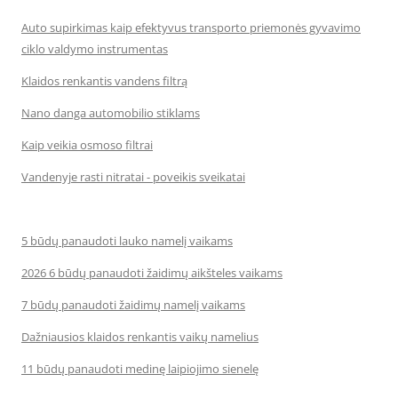
Auto supirkimas kaip efektyvus transporto priemonės gyvavimo
ciklo valdymo instrumentas
Klaidos renkantis vandens filtrą
Nano danga automobilio stiklams
Kaip veikia osmoso filtrai
Vandenyje rasti nitratai - poveikis sveikatai
5 būdų panaudoti lauko namelį vaikams
2026 6 būdų panaudoti žaidimų aikšteles vaikams
7 būdų panaudoti žaidimų namelį vaikams
Dažniausios klaidos renkantis vaikų namelius
11 būdų panaudoti medinę laipiojimo sienelę