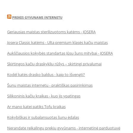
PREKES GYVUNAMS INTERNETU
Geriausias maistas sterilizuotoms katėms - JOSERA
Josera Classic katėms - Ulta premium klasės kačių maistas
Aukščiausios kokybės standartas Jūsų šuns mitybai - JOSERA
Skirtingos kačių draskyklių rūšys – skirtingi privalumai
Kodėl katės drasko baldus - kaip to išvengti?
Šunų maistas internetu - praktiškas pasirinkimas
Silikoninis kačių kraikas - kuo jis ypatingas
Ar mano katei patiks Tofu kraikas
Kokybiškas ir subalansuotas šunų ėdalas
Nerandate reikalingų prekių gyvūnams - internetinė parduotuvė