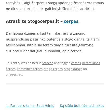
ramybės. Taigi, čerpėmis stogą apdengę žmonės yra ramūs
ne tik savo turto, bet ir gali kokybiškai ilsėtis ar dirbti.
Atraskite Stogocerpes.lt –
cerpes
.
Dar labiau džiugina, kad tai – dar ne visi žmonių,
nusprendusių pasirinkti būtent šią stogo dangą, teigiami
atsiliepimai. Kitoje šio teksto dalyje turėsite galimybę
sužinoti ir dar daugiau nuomonių apie čerpes.
This entry was posted in
Statyba
and tagged
čerpės
,
keramikinės
čerpės
,
keremines cerpes
,
stogo cerpes
,
stogo danga
on
2019/02/19
.
Post
←
Pampers kaina. Sauskelnių
Ką siūlo buitinės technikos