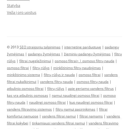
Statyba
Veža į oro uostus
© 2013
SEO straipsniu talpinimas
|
internetine parduotuve
|
padangų
žymėjimas
|
padangų žymėjimas
|
žieminių padangų žymėjimas
|
filtrų
rūšys
|
filtrai nugeležinimui
|
osmoso filtrai> |
osmoso filtrų nauda
|
osmoso filtrai
|
filtrų rūšys
|
minkštinimo filtrų naudojimas
|
minkštinimo sistema
|
filtrų rūšys ir nauda
|
osmoso filtrai
|
vandens
filtrai nukalkinimui
|
vandens filtrų nauda
|
osmoso filtrų nauda
|
atbulinio osmoso filtrai
|
filtrų rūšys
|
apie geriamo vandens filtrus
|
kas yra atbulinis osmosas
|
namui naudingi osmoso filtrai
|
osmoso
filtrų nauda
|
naudingi osmoso filtrai
|
kuo naudingi osmoso filtrai
|
vandens filtravimo sistemos
|
filtrų namui pasirinkimas
|
filtrai
komfortui namuose
|
vandens filtrai namui
|
filtrai namams
|
vandens
filtrai kokybei
|
tinkamiausi vandens filtrai namui
|
vandens filtravimo