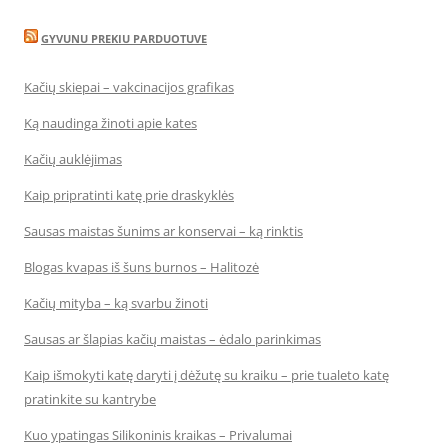
GYVUNU PREKIU PARDUOTUVE
Kačių skiepai – vakcinacijos grafikas
Ką naudinga žinoti apie kates
Kačių auklėjimas
Kaip pripratinti katę prie draskyklės
Sausas maistas šunims ar konservai – ką rinktis
Blogas kvapas iš šuns burnos – Halitozė
Kačių mityba – ką svarbu žinoti
Sausas ar šlapias kačių maistas – ėdalo parinkimas
Kaip išmokyti katę daryti į dėžutę su kraiku – prie tualeto katę
pratinkite su kantrybe
Kuo ypatingas Silikoninis kraikas – Privalumai