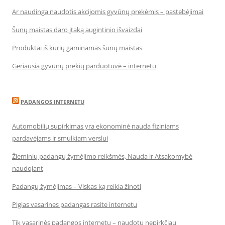
Ar naudinga naudotis akcijomis gyvūnų prekėmis – pastebėjimai
Šunų maistas daro įtaką augintinio išvaizdai
Produktai iš kurių gaminamas šunų maistas
Geriausia gyvūnų prekių parduotuvė – internetu
PADANGOS INTERNETU
Automobilių supirkimas yra ekonominė nauda fiziniams
pardavėjams ir smulkiam verslui
Žieminių padangų žymėjimo reikšmės, Nauda ir Atsakomybė
naudojant
Padangų žymėjimas – Viskas ką reikia žinoti
Pigias vasarines padangas rasite internetu
Tik vasarinės padangos internetu – naudotų nepirkčiau