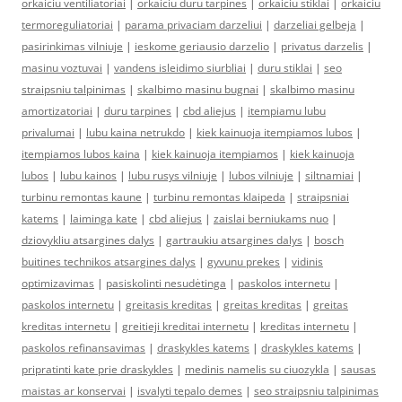
orkaiciu ventiliatoriai
|
orkaiciu duru tarpines
|
orkaiciu stiklai
|
orkaiciu
termoreguliatoriai
|
parama privaciam darzeliui
|
darzeliai gelbeja
|
pasirinkimas vilniuje
|
ieskome geriausio darzelio
|
privatus darzelis
|
masinu voztuvai
|
vandens isleidimo siurbliai
|
duru stiklai
|
seo
straipsniu talpinimas
|
skalbimo masinu bugnai
|
skalbimo masinu
amortizatoriai
|
duru tarpines
|
cbd aliejus
|
itempiamu lubu
privalumai
|
lubu kaina netrukdo
|
kiek kainuoja itempiamos lubos
|
itempiamos lubos kaina
|
kiek kainuoja itempiamos
|
kiek kainuoja
lubos
|
lubu kainos
|
lubu rusys vilniuje
|
lubos vilniuje
|
siltnamiai
|
turbinu remontas kaune
|
turbinu remontas klaipeda
|
straipsniai
katems
|
laiminga kate
|
cbd aliejus
|
zaislai berniukams nuo
|
dziovykliu atsargines dalys
|
gartraukiu atsargines dalys
|
bosch
buitines technikos atsargines dalys
|
gyvunu prekes
|
vidinis
optimizavimas
|
pasiskolinti nesudėtinga
|
paskolos internetu
|
paskolos internetu
|
greitasis kreditas
|
greitas kreditas
|
greitas
kreditas internetu
|
greitieji kreditai internetu
|
kreditas internetu
|
paskolos refinansavimas
|
draskykles katems
|
draskykles katems
|
pripratinti kate prie draskykles
|
medinis namelis su ciuozykla
|
sausas
maistas ar konservai
|
isvalyti tepalo demes
|
seo straipsniu talpinimas