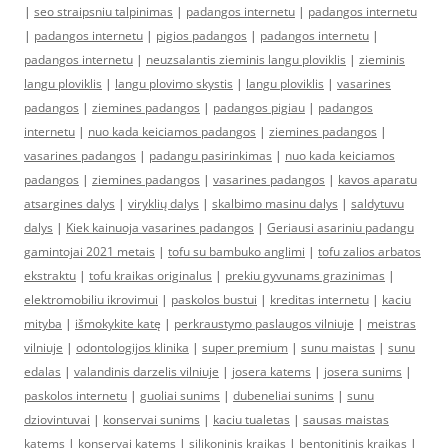
|
seo straipsniu talpinimas
|
padangos internetu
|
padangos internetu
|
padangos internetu
|
pigios padangos
|
padangos internetu
|
padangos internetu
|
neuzsalantis zieminis langu ploviklis
|
zieminis
langu ploviklis
|
langu plovimo skystis
|
langu ploviklis
|
vasarines
padangos
|
ziemines padangos
|
padangos pigiau
|
padangos
internetu
|
nuo kada keiciamos padangos
|
ziemines padangos
|
vasarines padangos
|
padangu pasirinkimas
|
nuo kada keiciamos
padangos
|
ziemines padangos
|
vasarines padangos
|
kavos aparatu
atsargines dalys
|
viryklių dalys
|
skalbimo masinu dalys
|
saldytuvu
dalys
|
Kiek kainuoja vasarines padangos
|
Geriausi asariniu padangu
gamintojai 2021 metais
|
tofu su bambuko anglimi
|
tofu zalios arbatos
ekstraktu
|
tofu kraikas originalus
|
prekiu gyvunams grazinimas
|
elektromobiliu ikrovimui
|
paskolos bustui
|
kreditas internetu
|
kaciu
mityba
|
išmokykite katę
|
perkraustymo paslaugos vilniuje
|
meistras
vilniuje
|
odontologijos klinika
|
super premium
|
sunu maistas
|
sunu
edalas
|
valandinis darzelis vilniuje
|
josera katems
|
josera sunims
|
paskolos internetu
|
guoliai sunims
|
dubeneliai sunims
|
sunu
dziovintuvai
|
konservai sunims
|
kaciu tualetas
|
sausas maistas
katems
|
konservai katems
|
silikoninis kraikas
|
bentonitinis kraikas
|