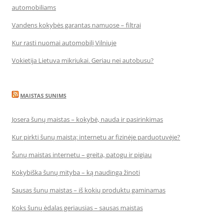
automobiliams
Vandens kokybės garantas namuose – filtrai
Kur rasti nuomai automobilį Vilniuje
Vokietija Lietuva mikriukai. Geriau nei autobusu?
MAISTAS SUNIMS
Josera šunų maistas – kokybė, nauda ir pasirinkimas
Kur pirkti šunų maistą: internetu ar fizinėje parduotuvėje?
Šunų maistas internetu – greita, patogu ir pigiau
Kokybiška šunų mityba – ką naudinga žinoti
Sausas šunų maistas – iš kokių produktų gaminamas
Koks šunų ėdalas geriausias – sausas maistas