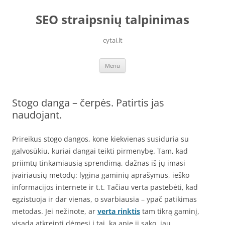
Skip
to
SEO straipsnių talpinimas
content
cytai.lt
Menu
Stogo danga – čerpės. Patirtis jas
naudojant.
Prireikus stogo dangos, kone kiekvienas susiduria su
galvosūkiu, kuriai dangai teikti pirmenybę. Tam, kad
priimtų tinkamiausią sprendimą, dažnas iš jų imasi
įvairiausių metodų: lygina gaminių aprašymus, ieško
informacijos internete ir t.t. Tačiau verta pastebėti, kad
egzistuoja ir dar vienas, o svarbiausia – ypač patikimas
metodas. Jei nežinote, ar
verta rinktis
tam tikrą gaminį,
visada atkreipti dėmesį į tai, ką apie jį sako, jau