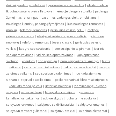
dažnai gendantys telefonai
|
geriausias vonios valiklis
|
elektromobiliu
ikrovimo stoteliu pletra lietuvoje
|
lietuvoje daugeja stoteliu
|
padangų
žymėjimas reikalingas
|
vasarinės padangos elektromobiliams
|
naudingas žieminių padangų žymėjimas
|
kuo naudingas remontas
|
mobiliųjų telefonų remontas
|
geriausias valiklis peliui
|
efektyvi
priemone nuo voru
|
efektyviai veikiantis pelėsio valiklis
|
priemonė
nuo vorų
|
telefonų remontas
|
josera classic
|
geriausias pelesio
valiklis
|
kas yra seo straipsniai
|
seo straipsniu talpinimas
|
isorinis
seo optimizavimas
|
vidinis seo optimizavimas
|
kaip optimizuoti
svetaine
|
kriaukles
|
seo apzvalga
|
namu apyvokos reikmenys
|
buitis
|
vaikams
|
seo straipsniu talpinimas
|
bakterijos kanalizacijai
|
saugus
zaidimas vaikams
|
seo straipsniu talpinimas
|
nuo kada ziemines
|
siltnamiai stipruolis atsiliepimai
|
polikarbonatiniai šiltnamiai stipruolis
|
kodel atsiranda pelesis
|
listerijos bakterija
|
zieminio langu skyscio
savybes
|
vaiku zaidimui
|
bioloģiskie risinājumi
|
geriausios
kanalizacijos bakterijos
|
adblue skystis
|
buhalterine apskaita
|
saldytuvu rankenos
|
saldytuvu saldikliu stalciai
|
saldytuvu lentynos
|
saldytuvu termoreguliatoriai
|
saldytuvu stalciai
|
kaitinimo elementai
|