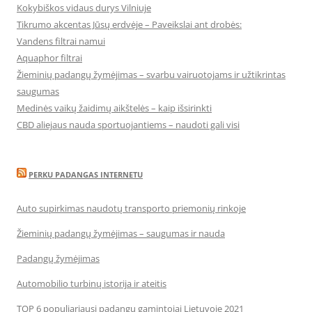
Kokybiškos vidaus durys Vilniuje
Tikrumo akcentas Jūsų erdvėje – Paveikslai ant drobės:
Vandens filtrai namui
Aquaphor filtrai
Žieminių padangų žymėjimas – svarbu vairuotojams ir užtikrintas
saugumas
Medinės vaikų žaidimų aikštelės – kaip išsirinkti
CBD aliejaus nauda sportuojantiems – naudoti gali visi
PERKU PADANGAS INTERNETU
Auto supirkimas naudotų transporto priemonių rinkoje
Žieminių padangų žymėjimas – saugumas ir nauda
Padangų žymėjimas
Automobilio turbinų istorija ir ateitis
TOP 6 populiariausi padangų gamintojai Lietuvoje 2021