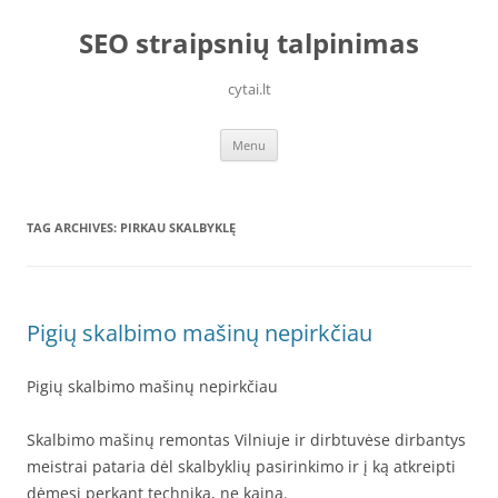
Skip
to
SEO straipsnių talpinimas
content
cytai.lt
Menu
TAG ARCHIVES:
PIRKAU SKALBYKLĘ
Pigių skalbimo mašinų nepirkčiau
Pigių skalbimo mašinų nepirkčiau
Skalbimo mašinų remontas Vilniuje ir dirbtuvėse dirbantys
meistrai pataria dėl skalbyklių pasirinkimo ir į ką atkreipti
dėmesį perkant techniką, ne kainą.