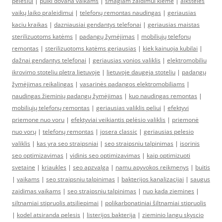
pelėsiui
|
puiki dovana vaikams
|
smagiam žaidimui kieme
|
aikštelės
vaikų laiko praleidimui
|
telefonų remontas naudingas
|
geriausias
kaciu kraikas
|
dazniausiai gendantys telefonai
|
geriausias maistas
sterilizuotoms katėms
|
padangų žymėjimas
|
mobiliųjų telefonų
remontas
|
sterilizuotoms katėms geriausias
|
kiek kainuoja kubilai
|
dažnai gendantys telefonai
|
geriausias vonios valiklis
|
elektromobiliu
ikrovimo stoteliu pletra lietuvoje
|
lietuvoje daugeja stoteliu
|
padangų
žymėjimas reikalingas
|
vasarinės padangos elektromobiliams
|
naudingas žieminių padangų žymėjimas
|
kuo naudingas remontas
|
mobiliųjų telefonų remontas
|
geriausias valiklis peliui
|
efektyvi
priemone nuo voru
|
efektyviai veikiantis pelėsio valiklis
|
priemonė
nuo vorų
|
telefonų remontas
|
josera classic
|
geriausias pelesio
valiklis
|
kas yra seo straipsniai
|
seo straipsniu talpinimas
|
isorinis
seo optimizavimas
|
vidinis seo optimizavimas
|
kaip optimizuoti
svetaine
|
kriaukles
|
seo apzvalga
|
namu apyvokos reikmenys
|
buitis
|
vaikams
|
seo straipsniu talpinimas
|
bakterijos kanalizacijai
|
saugus
zaidimas vaikams
|
seo straipsniu talpinimas
|
nuo kada ziemines
|
siltnamiai stipruolis atsiliepimai
|
polikarbonatiniai šiltnamiai stipruolis
|
kodel atsiranda pelesis
|
listerijos bakterija
|
zieminio langu skyscio