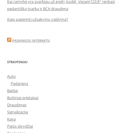
Kai ramybė yra svarbiau už greitį, kodėl „Vezam123.lt“ renkasi
pedantišką tvarką ir BCA draudimą
Kaip pagerinti užsakymų valdymą?
PADANGOS INTERNETU
STRAIPSNIAI
Auto
Padangos
Baldai
Buitiniai prietaisai
Draudimas
Signalizacija
Kava
Pigūs skrydžiai