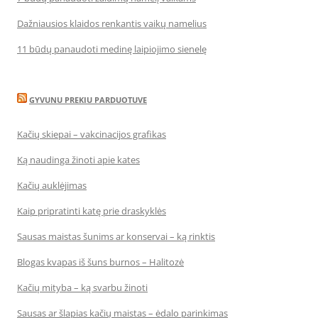
Dažniausios klaidos renkantis vaikų namelius
11 būdų panaudoti medinę laipiojimo sienelę
GYVUNU PREKIU PARDUOTUVE
Kačių skiepai – vakcinacijos grafikas
Ką naudinga žinoti apie kates
Kačių auklėjimas
Kaip pripratinti katę prie draskyklės
Sausas maistas šunims ar konservai – ką rinktis
Blogas kvapas iš šuns burnos – Halitozė
Kačių mityba – ką svarbu žinoti
Sausas ar šlapias kačių maistas – ėdalo parinkimas