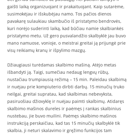
gaišti laiką organizuojant ir prakaituojant. Kaip sutarėme,
susimokėjau ir išskubėjau namo. Tos pačios dienos
pavakarę sulaukiau skambučio iš pristatymo bendrovės,
kuri norėjo suderinti laiką, kad būčiau namie skalbiankės
pristatymo metu. Už gero pusvalandžio skalbyklė jau buvo
mano namuose, vonioje, o meistrai greitai ją prijungė prie
visų reikiamų kranų ir išpylimo mazgų.
Džiaugiausi turėdamas skalbimo mašiną. Atėjo metas
išbandyti ją. Taigi, sumečiau nedaug lengvų rūbų,
nustačiau trumpiausią režimą – 15 min. Paleidau skalbimą
ir nuėjau prie kompiuterio dirbti darbų. 15 minučių truko
neilgai, greitai supratau, kad skalbimas nebevyksta,
pasiruošiau džiovyklę ir nuėjau paimti skalbimų. Atidaręs
skalbimo mašinos dureles ir paėmęs į rankas skalbinius
nustebau, jie buvo muilini. Paėmęs skalbimo mašinos
instrukciją perskaičiau, kad tas 15 minučių skalbyklė tik
skalbia, ji neturi skalavimo ir gręžimo funkcijos tam