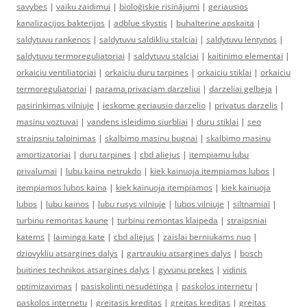
savybes
|
vaiku zaidimui
|
bioloģiskie risinājumi
|
geriausios
kanalizacijos bakterijos
|
adblue skystis
|
buhalterine apskaita
|
saldytuvu rankenos
|
saldytuvu saldikliu stalciai
|
saldytuvu lentynos
|
saldytuvu termoreguliatoriai
|
saldytuvu stalciai
|
kaitinimo elementai
|
orkaiciu ventiliatoriai
|
orkaiciu duru tarpines
|
orkaiciu stiklai
|
orkaiciu
termoreguliatoriai
|
parama privaciam darzeliui
|
darzeliai gelbeja
|
pasirinkimas vilniuje
|
ieskome geriausio darzelio
|
privatus darzelis
|
masinu voztuvai
|
vandens isleidimo siurbliai
|
duru stiklai
|
seo
straipsniu talpinimas
|
skalbimo masinu bugnai
|
skalbimo masinu
amortizatoriai
|
duru tarpines
|
cbd aliejus
|
itempiamu lubu
privalumai
|
lubu kaina netrukdo
|
kiek kainuoja itempiamos lubos
|
itempiamos lubos kaina
|
kiek kainuoja itempiamos
|
kiek kainuoja
lubos
|
lubu kainos
|
lubu rusys vilniuje
|
lubos vilniuje
|
siltnamiai
|
turbinu remontas kaune
|
turbinu remontas klaipeda
|
straipsniai
katems
|
laiminga kate
|
cbd aliejus
|
zaislai berniukams nuo
|
dziovykliu atsargines dalys
|
gartraukiu atsargines dalys
|
bosch
buitines technikos atsargines dalys
|
gyvunu prekes
|
vidinis
optimizavimas
|
pasiskolinti nesudėtinga
|
paskolos internetu
|
paskolos internetu
|
greitasis kreditas
|
greitas kreditas
|
greitas