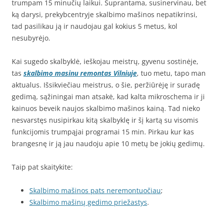
trumpam 15 minučių laikui. Suprantama, susinervinau, bet
ką darysi, prekybcentryje skalbimo mašinos nepatikrinsi,
tad pasilikau ją ir naudojau gal kokius 5 metus, kol
nesubyrėjo.
Kai sugedo skalbyklė, ieškojau meistrų, gyvenu sostinėje,
tas
skalbimo masinu remontas Vilniuje
, tuo metu, tapo man
aktualus. Išsikviečiau meistrus, o šie, peržiūrėję ir suradę
gedimą, sąžiningai man atsakė, kad kalta mikroschema ir ji
kainuos beveik naujos skalbimo mašinos kainą. Tad nieko
nesvarstęs nusipirkau kitą skalbyklę ir šį kartą su visomis
funkcijomis trumpąjai programai 15 min. Pirkau kur kas
brangesnę ir ją jau naudoju apie 10 metų be jokių gedimų.
Taip pat skaitykite:
Skalbimo mašinos pats neremontuočiau
;
Skalbimo mašinų gedimo priežastys
.