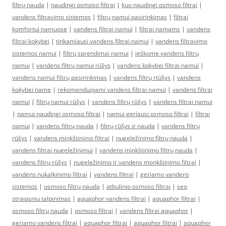
filtrų nauda
|
naudingi osmoso filtrai
|
kuo naudingi osmoso filtrai
|
vandens filtravimo sistemos
|
filtrų namui pasirinkimas
|
filtrai
komfortui namuose
|
vandens filtrai namui
|
filtrai namams
|
vandens
filtrai kokybei
|
tinkamiausi vandens filtrai namui
|
vandens filtravimo
sistemos namui
|
filtrų sprendimai namui
|
ieškome vandens filtrų
namui
|
vandens filtrų namui rūšys
|
vandens kokybei filtrai namui
|
vandens namui filtrų pasirinkimas
|
vandens filtrų rtūšys
|
vandens
kokybei name
|
rekomenduojami vandens filtrai namui
|
vandens filtrai
namui
|
filtrų namui rūšys
|
vandens filtrų rūšys
|
vandens filtrai namui
|
namui naudingi osmoso filtrai
|
namui geriausi osmoso filtrai
|
filtrai
namui
|
vandens filtrų nauda
|
filtrų rūšys ir nauda
|
vandens filtrų
rūšys
|
vandens minkštinimo filtrai
|
nugeležinimo filtrų nauda
|
vandens filtrai nugeležinimui
|
vandens minkštinimo filtrų nauda
|
vandens filtrų rūšys
|
nugeležinimo ir vandens monkštinimo filtrai
|
vandens nukalkinimo filtrai
|
vandens filtrai
|
geriamo vandens
sistemos
|
osmoso filtrų nauda
|
atbulinio osmoso filtrai
|
seo
straipsniu talpinimas
|
aquaphor vandens filtrai
|
aquaphor filtrai
|
osmoso filtrų nauda
|
osmoso filtrai
|
vandens filtrai aquaphor
|
geriamo vandens filtrai
|
aquaphor filtrai
|
aquaphor filtrai
|
aquaphor