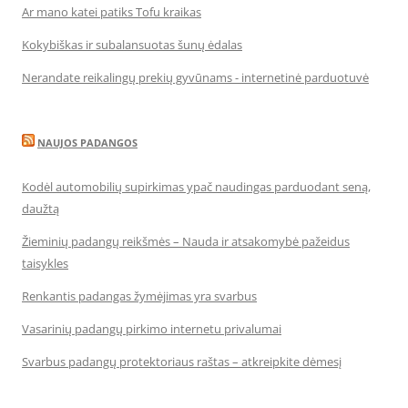
Ar mano katei patiks Tofu kraikas
Kokybiškas ir subalansuotas šunų ėdalas
Nerandate reikalingų prekių gyvūnams - internetinė parduotuvė
NAUJOS PADANGOS
Kodėl automobilių supirkimas ypač naudingas parduodant seną,
daužtą
Žieminių padangų reikšmės – Nauda ir atsakomybė pažeidus
taisykles
Renkantis padangas žymėjimas yra svarbus
Vasarinių padangų pirkimo internetu privalumai
Svarbus padangų protektoriaus raštas – atkreipkite dėmesį