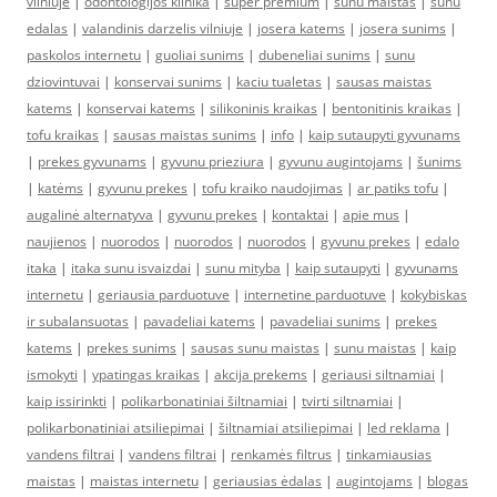
vilniuje
|
odontologijos klinika
|
super premium
|
sunu maistas
|
sunu
edalas
|
valandinis darzelis vilniuje
|
josera katems
|
josera sunims
|
paskolos internetu
|
guoliai sunims
|
dubeneliai sunims
|
sunu
dziovintuvai
|
konservai sunims
|
kaciu tualetas
|
sausas maistas
katems
|
konservai katems
|
silikoninis kraikas
|
bentonitinis kraikas
|
tofu kraikas
|
sausas maistas sunims
|
info
|
kaip sutaupyti gyvunams
|
prekes gyvunams
|
gyvunu prieziura
|
gyvunu augintojams
|
šunims
|
katėms
|
gyvunu prekes
|
tofu kraiko naudojimas
|
ar patiks tofu
|
augalinė alternatyva
|
gyvunu prekes
|
kontaktai
|
apie mus
|
naujienos
|
nuorodos
|
nuorodos
|
nuorodos
|
gyvunu prekes
|
edalo
itaka
|
itaka sunu isvaizdai
|
sunu mityba
|
kaip sutaupyti
|
gyvunams
internetu
|
geriausia parduotuve
|
internetine parduotuve
|
kokybiskas
ir subalansuotas
|
pavadeliai katems
|
pavadeliai sunims
|
prekes
katems
|
prekes sunims
|
sausas sunu maistas
|
sunu maistas
|
kaip
ismokyti
|
ypatingas kraikas
|
akcija prekems
|
geriausi siltnamiai
|
kaip issirinkti
|
polikarbonatiniai šiltnamiai
|
tvirti siltnamiai
|
polikarbonatiniai atsiliepimai
|
šiltnamiai atsiliepimai
|
led reklama
|
vandens filtrai
|
vandens filtrai
|
renkamės filtrus
|
tinkamiausias
maistas
|
maistas internetu
|
geriausias ėdalas
|
augintojams
|
blogas