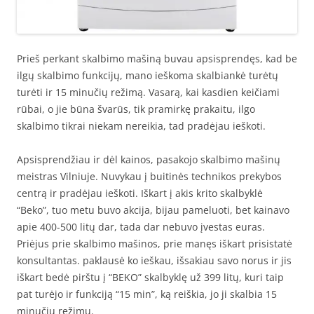
Prieš perkant skalbimo mašiną buvau apsisprendęs, kad be
ilgų skalbimo funkcijų, mano ieškoma skalbiankė turėtų
turėti ir 15 minučių režimą. Vasarą, kai kasdien keičiami
rūbai, o jie būna švarūs, tik pramirkę prakaitu, ilgo
skalbimo tikrai niekam nereikia, tad pradėjau ieškoti.
Apsisprendžiau ir dėl kainos, pasakojo skalbimo mašinų
meistras Vilniuje. Nuvykau į buitinės technikos prekybos
centrą ir pradėjau ieškoti. Iškart į akis krito skalbyklė
“Beko”, tuo metu buvo akcija, bijau pameluoti, bet kainavo
apie 400-500 litų dar, tada dar nebuvo įvestas euras.
Priėjus prie skalbimo mašinos, prie manęs iškart prisistatė
konsultantas. paklausė ko ieškau, išsakiau savo norus ir jis
iškart bedė pirštu į “BEKO” skalbyklę už 399 litų, kuri taip
pat turėjo ir funkciją “15 min”, ką reiškia, jo ji skalbia 15
minučių režimu.