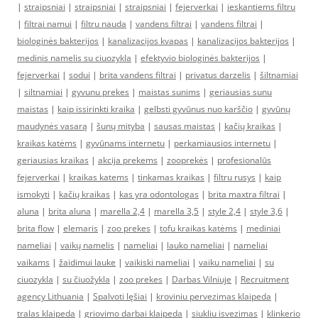
|
straipsniai
|
straipsniai
|
straipsniai
|
fejerverkai
|
ieskantiems filtru
|
filtrai namui
|
filtru nauda
|
vandens filtrai
|
vandens filtrai
|
biologinės bakterijos
|
kanalizacijos kvapas
|
kanalizacijos bakterijos
|
medinis namelis su ciuozykla
|
efektyvio biologinės bakterijos
|
fejerverkai
|
sodui
|
brita vandens filtrai
|
privatus darzelis
|
šiltnamiai
|
siltnamiai
|
gyvunu prekes
|
maistas sunims
|
geriausias sunu
maistas
|
kaip issirinkti kraika
|
gelbsti gyvūnus nuo karščio
|
gyvūnų
maudynės vasarą
|
šunų mityba
|
sausas maistas
|
kačių kraikas
|
kraikas katėms
|
gyvūnams internetu
|
perkamiausios internetu
|
geriausias kraikas
|
akcija prekems
|
zooprekės
|
profesionalūs
fejerverkai
|
kraikas katems
|
tinkamas kraikas
|
filtru rusys
|
kaip
ismokyti
|
kačių kraikas
|
kas yra odontologas
|
brita maxtra filtrai
|
aluna
|
brita aluna
|
marella 2,4
|
marella 3,5
|
style 2,4
|
style 3,6
|
brita flow
|
elemaris
|
zoo prekes
|
tofu kraikas katėms
|
mediniai
nameliai
|
vaikų namelis
|
nameliai
|
lauko nameliai
|
nameliai
vaikams
|
žaidimui lauke
|
vaikiski nameliai
|
vaiku nameliai
|
su
ciuozykla
|
su čiuožykla
|
zoo prekes
|
Darbas Vilniuje
|
Recruitment
agency Lithuania
|
Spalvoti lęšiai
|
kroviniu pervezimas klaipeda
|
tralas klaipeda
|
griovimo darbai klaipeda
|
siukliu isvezimas
|
klinkerio