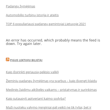
Padangų žymėjimas
Automobilio turbinų istorija ir ateitis
TOP 6 populiariausi padangų gamintojai Lietuvoje 2021
An error has occurred, which probably means the feed is
down. Try again later.
PIGUS LEKTUVU BILIETAI
Kaip išsirinkti geriausią pelėsio valiklį
Žieminių padangų žymėjimas yra svarbus – kaip išvengti klaidų
Medinės žaidimų aikštelės vaikams – pristatymas ir surinkimas
Kaip sutaupyti aptveriant kaimo sodybą?
Maži nuotekų valymo įrenginiai gali veikti ne tik tyliai, bet ir