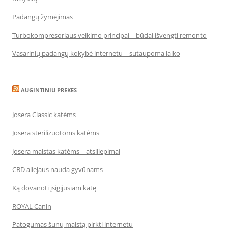
Padangų žymėjimas
Turbokompresoriaus veikimo principai – būdai išvengti remonto
Vasarinių padangų kokybė internetu – sutaupoma laiko
AUGINTINIU PREKES
Josera Classic katėms
Josera sterilizuotoms katėms
Josera maistas katėms – atsiliepimai
CBD aliejaus nauda gyvūnams
Ką dovanoti įsigijusiam katę
ROYAL Canin
Patogumas šunų maistą pirkti internetu