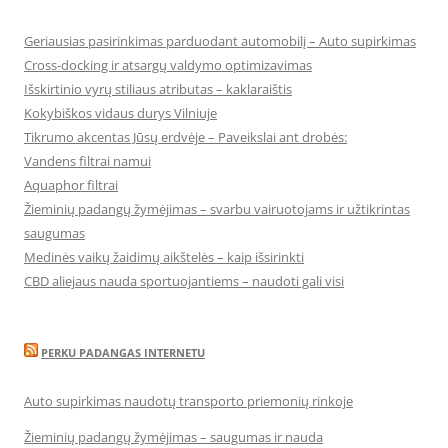
Geriausias pasirinkimas parduodant automobilį – Auto supirkimas
Cross-docking ir atsargų valdymo optimizavimas
Išskirtinio vyrų stiliaus atributas – kaklaraištis
Kokybiškos vidaus durys Vilniuje
Tikrumo akcentas Jūsų erdvėje – Paveikslai ant drobės:
Vandens filtrai namui
Aquaphor filtrai
Žieminių padangų žymėjimas – svarbu vairuotojams ir užtikrintas
saugumas
Medinės vaikų žaidimų aikštelės – kaip išsirinkti
CBD aliejaus nauda sportuojantiems – naudoti gali visi
PERKU PADANGAS INTERNETU
Auto supirkimas naudotų transporto priemonių rinkoje
Žieminių padangų žymėjimas – saugumas ir nauda