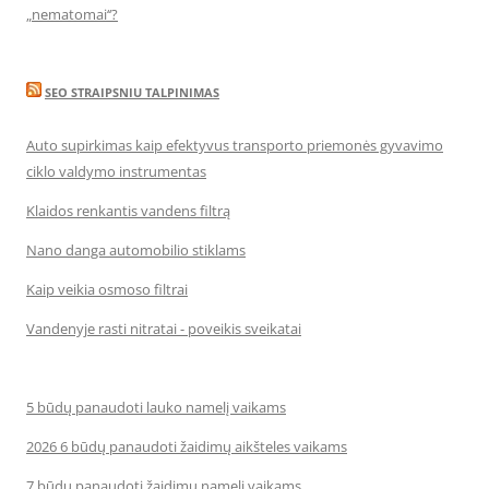
„nematomai‘‘?
SEO STRAIPSNIU TALPINIMAS
Auto supirkimas kaip efektyvus transporto priemonės gyvavimo
ciklo valdymo instrumentas
Klaidos renkantis vandens filtrą
Nano danga automobilio stiklams
Kaip veikia osmoso filtrai
Vandenyje rasti nitratai - poveikis sveikatai
5 būdų panaudoti lauko namelį vaikams
2026 6 būdų panaudoti žaidimų aikšteles vaikams
7 būdų panaudoti žaidimų namelį vaikams