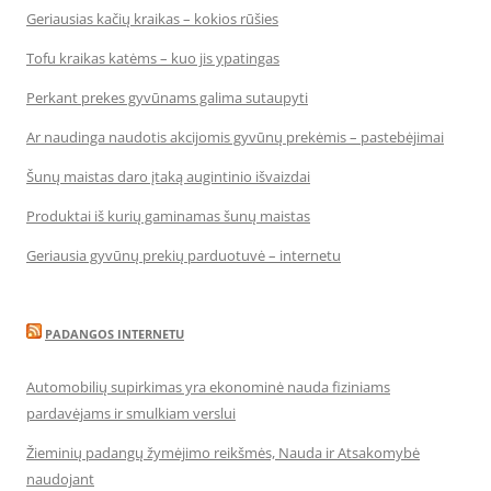
Geriausias kačių kraikas – kokios rūšies
Tofu kraikas katėms – kuo jis ypatingas
Perkant prekes gyvūnams galima sutaupyti
Ar naudinga naudotis akcijomis gyvūnų prekėmis – pastebėjimai
Šunų maistas daro įtaką augintinio išvaizdai
Produktai iš kurių gaminamas šunų maistas
Geriausia gyvūnų prekių parduotuvė – internetu
PADANGOS INTERNETU
Automobilių supirkimas yra ekonominė nauda fiziniams
pardavėjams ir smulkiam verslui
Žieminių padangų žymėjimo reikšmės, Nauda ir Atsakomybė
naudojant