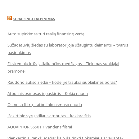
STRAIPSNIU TALPINIMAS
Auto supirkimas turi realią finansinę vertę
Sužadėtuvių žiedas su laboratorijoje užaugintu deimantu – tvarus
pasirinkimas
Ekstremalų krūvį atlaikančios medžiagos – Tiekimas sunkiajai
pramonei
Raudono aukso žiedai – kodėl jie traukia šiuolaikines poras?
Atbulinis osmosas ir paskirtis – Kokia nauda
Osmoso filtrų – atbulinio osmoso nauda
Išskirtinio vyrų stiliaus atributas – kaklaraištis
AQUAPHOR S550 P1 vandens filtrai
Vienkartiniai rankšluosčiai: kaip išsirinkti tinkamiausią variantą?