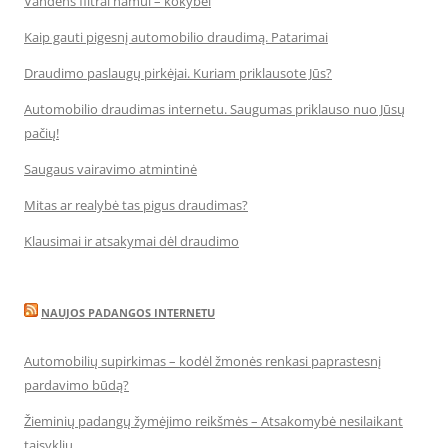
Vandens filtrai namui – kokybei
Kaip gauti pigesnį automobilio draudimą. Patarimai
Draudimo paslaugų pirkėjai. Kuriam priklausote Jūs?
Automobilio draudimas internetu. Saugumas priklauso nuo Jūsų
pačių!
Saugaus vairavimo atmintinė
Mitas ar realybė tas pigus draudimas?
Klausimai ir atsakymai dėl draudimo
NAUJOS PADANGOS INTERNETU
Automobilių supirkimas – kodėl žmonės renkasi paprastesnį
pardavimo būdą?
Žieminių padangų žymėjimo reikšmės – Atsakomybė nesilaikant
taisyklių