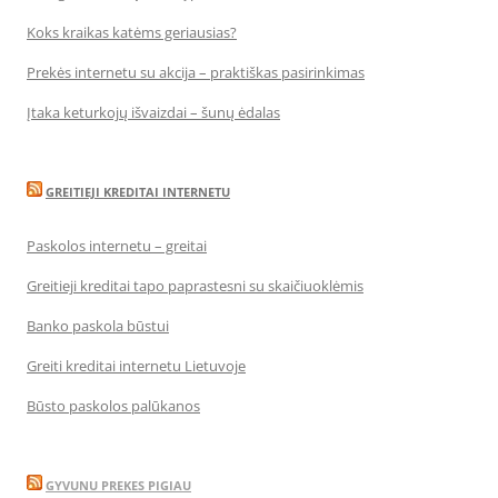
Koks kraikas katėms geriausias?
Prekės internetu su akcija – praktiškas pasirinkimas
Įtaka keturkojų išvaizdai – šunų ėdalas
GREITIEJI KREDITAI INTERNETU
Paskolos internetu – greitai
Greitieji kreditai tapo paprastesni su skaičiuoklėmis
Banko paskola būstui
Greiti kreditai internetu Lietuvoje
Būsto paskolos palūkanos
GYVUNU PREKES PIGIAU