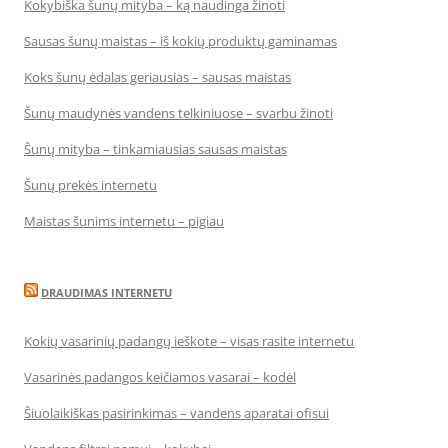
Kokybiška šunų mityba – ką naudinga žinoti
Sausas šunų maistas – iš kokių produktų gaminamas
Koks šunų ėdalas geriausias – sausas maistas
Šunų maudynės vandens telkiniuose – svarbu žinoti
Šunų mityba – tinkamiausias sausas maistas
Šunų prekės internetu
Maistas šunims internetu – pigiau
DRAUDIMAS INTERNETU
Kokių vasarinių padangų ieškote – visas rasite internetu
Vasarinės padangos keičiamos vasarai – kodėl
Šiuolaikiškas pasirinkimas – vandens aparatai ofisui