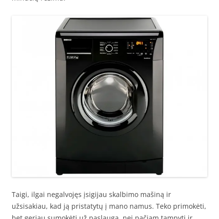
Taigi, ilgai negalvojęs įsigijau skalbimo mašiną ir
užsisakiau, kad ją pristatytų į mano namus. Teko primokėti,
bet geriau sumokėti už paslaugą, nei pačiam tampyti ir