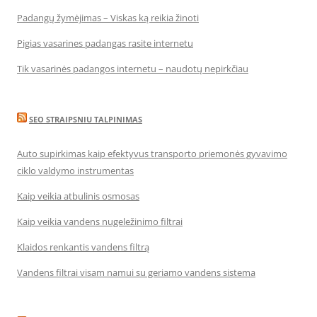
Padangų žymėjimas – Viskas ką reikia žinoti
Pigias vasarines padangas rasite internetu
Tik vasarinės padangos internetu – naudotų nepirkčiau
SEO STRAIPSNIU TALPINIMAS
Auto supirkimas kaip efektyvus transporto priemonės gyvavimo
ciklo valdymo instrumentas
Kaip veikia atbulinis osmosas
Kaip veikia vandens nugeležinimo filtrai
Klaidos renkantis vandens filtrą
Vandens filtrai visam namui su geriamo vandens sistema