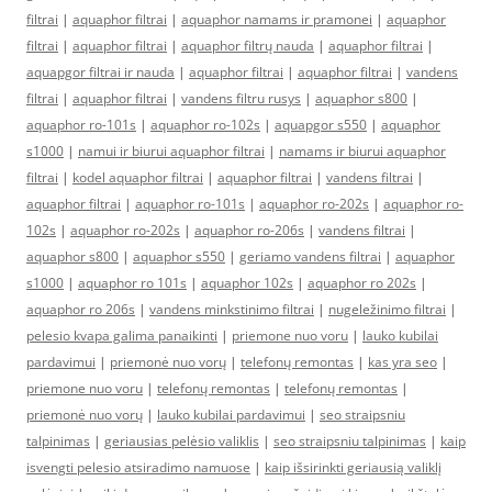
filtrai
|
aquaphor filtrai
|
aquaphor namams ir pramonei
|
aquaphor
filtrai
|
aquaphor filtrai
|
aquaphor filtrų nauda
|
aquaphor filtrai
|
aquapgor filtrai ir nauda
|
aquaphor filtrai
|
aquaphor filtrai
|
vandens
filtrai
|
aquaphor filtrai
|
vandens filtru rusys
|
aquaphor s800
|
aquaphor ro-101s
|
aquaphor ro-102s
|
aquapgor s550
|
aquaphor
s1000
|
namui ir biurui aquaphor filtrai
|
namams ir biurui aquaphor
filtrai
|
kodel aquaphor filtrai
|
aquaphor filtrai
|
vandens filtrai
|
aquaphor filtrai
|
aquaphor ro-101s
|
aquaphor ro-202s
|
aquaphor ro-
102s
|
aquaphor ro-202s
|
aquaphor ro-206s
|
vandens filtrai
|
aquaphor s800
|
aquaphor s550
|
geriamo vandens filtrai
|
aquaphor
s1000
|
aquaphor ro 101s
|
aquaphor 102s
|
aquaphor ro 202s
|
aquaphor ro 206s
|
vandens minkstinimo filtrai
|
nugeležinimo filtrai
|
pelesio kvapa galima panaikinti
|
priemone nuo voru
|
lauko kubilai
pardavimui
|
priemonė nuo vorų
|
telefonų remontas
|
kas yra seo
|
priemone nuo voru
|
telefonų remontas
|
telefonų remontas
|
priemonė nuo vorų
|
lauko kubilai pardavimui
|
seo straipsniu
talpinimas
|
geriausias pelėsio valiklis
|
seo straipsniu talpinimas
|
kaip
isvengti pelesio atsiradimo namuose
|
kaip išsirinkti geriausią valiklį