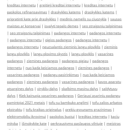
kreditas internetu
|
greitieji kreditai internetu
|
kreditas internetu
|
paskolos refinansavimas
|
draskykles katems
|
draskykles katems
|
pripratinti kate prie draskykles
|
medinis namelis su ciuozykla
|
sausas
maistas ar konservai
|
isvalyti tepalo demes
|
seo straipsniu talpinimas
|
seo straipsniu talpinimas
|
padangos internetu
|
padangos internetu
|
padangos internetu
|
pigios padangos
|
padangos internetu
|
padangos internetu
|
neuzsalantis zieminis langu ploviklis
|
zieminis
langu ploviklis
|
langu plovimo skystis
|
langu ploviklis
|
vasarines
padangos
|
ziemines padangos
|
padangos pigiau
|
padangos
internetu
|
nuo kada keiciamos padangos
|
ziemines padangos
|
vasarines padangos
|
padangu pasirinkimas
|
nuo kada keiciamos
padangos
|
ziemines padangos
|
vasarines padangos
|
kavos aparatu
atsargines dalys
|
viryklių dalys
|
skalbimo masinu dalys
|
saldytuvu
dalys
|
Kiek kainuoja vasarines padangos
|
Geriausi asariniu padangu
gamintojai 2021 metais
|
tofu su bambuko anglimi
|
tofu zalios arbatos
ekstraktu
|
tofu kraikas originalus
|
prekiu gyvunams grazinimas
|
elektromobiliu ikrovimui
|
paskolos bustui
|
kreditas internetu
|
kaciu
mityba
|
išmokykite katę
|
perkraustymo paslaugos vilniuje
|
meistras