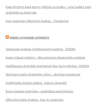
Kaip išmokyti katę daryti į dėžutę su kraiku – prie tualeto katę
pratinkite su kantrybe
Kuo ypatingas Silikoninis kraikas – Privalumai
PREKES GYVUNAMS INTERNETU
Geriausias maistas sterilizuotoms katėms - JOSERA
Josera Classic katėms - Ulta premium klasės kačių maistas
Aukščiausios kokybės standartas Jūsų šuns mitybai - JOSERA
Skirtingos kačių draskyklių rūšys – skirtingi privalumai
Kodėl katės drasko baldus - kaip to išvengti?
Šunų maistas internetu - praktiškas pasirinkimas
Silikoninis kačių kraikas - kuo jis ypatingas