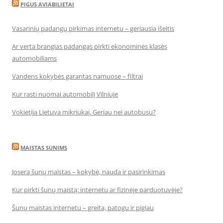
PIGUS AVIABILIETAI
Vasarinių padangų pirkimas internetu – geriausia išeitis
Ar verta brangias padangas pirkti ekonominės klasės
automobiliams
Vandens kokybės garantas namuose – filtrai
Kur rasti nuomai automobilį Vilniuje
Vokietija Lietuva mikriukai. Geriau nei autobusu?
MAISTAS SUNIMS
Josera šunų maistas – kokybė, nauda ir pasirinkimas
Kur pirkti šunų maistą: internetu ar fizinėje parduotuvėje?
Šunų maistas internetu – greita, patogu ir pigiau