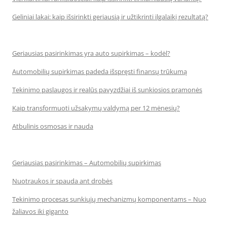
Geliniai lakai: kaip išsirinkti geriausią ir užtikrinti ilgalaikį rezultatą?
Geriausias pasirinkimas yra auto supirkimas – kodėl?
Automobilių supirkimas padeda išspręsti finansų trūkumą
Tekinimo paslaugos ir realūs pavyzdžiai iš sunkiosios pramonės
Kaip transformuoti užsakymų valdymą per 12 mėnesių?
Atbulinis osmosas ir nauda
Geriausias pasirinkimas – Automobilių supirkimas
Nuotraukos ir spauda ant drobės
Tekinimo procesas sunkiųjų mechanizmų komponentams – Nuo
žaliavos iki giganto