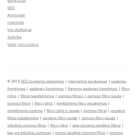
Bankrotas
SEO
Annonser
Įvairovės
Visi skelbimai
Statyba
Veža į oro uostus
© 2013
SEO straipsniu talpinimas
|
internetine parduotuve
|
padangų
žymėjimas
|
padangų žymėjimas
|
žieminių padangų žymėjimas
|
filtrų
rūšys
|
filtrai nugeležinimui
|
osmoso filtrai> |
osmoso filtrų nauda
|
osmoso filtrai
|
filtrų rūšys
|
minkštinimo filtrų naudojimas
|
minkštinimo sistema
|
filtrų rūšys ir nauda
|
osmoso filtrai
|
vandens
filtrai nukalkinimui
|
vandens filtrų nauda
|
osmoso filtrų nauda
|
atbulinio osmoso filtrai
|
filtrų rūšys
|
apie geriamo vandens filtrus
|
kas yra atbulinis osmosas
|
namui naudingi osmoso filtrai
|
osmoso