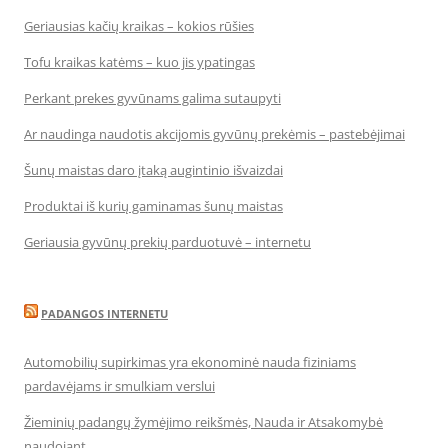
Geriausias kačių kraikas – kokios rūšies
Tofu kraikas katėms – kuo jis ypatingas
Perkant prekes gyvūnams galima sutaupyti
Ar naudinga naudotis akcijomis gyvūnų prekėmis – pastebėjimai
Šunų maistas daro įtaką augintinio išvaizdai
Produktai iš kurių gaminamas šunų maistas
Geriausia gyvūnų prekių parduotuvė – internetu
PADANGOS INTERNETU
Automobilių supirkimas yra ekonominė nauda fiziniams
pardavėjams ir smulkiam verslui
Žieminių padangų žymėjimo reikšmės, Nauda ir Atsakomybė
naudojant