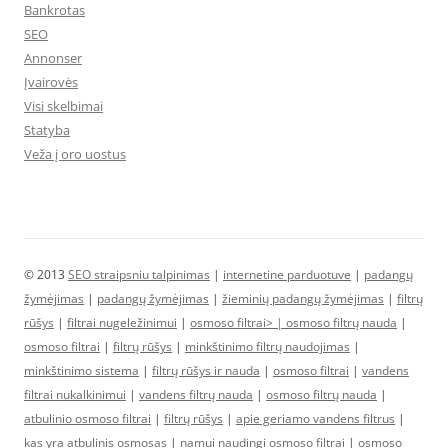
Bankrotas
SEO
Annonser
Įvairovės
Visi skelbimai
Statyba
Veža į oro uostus
© 2013
SEO straipsniu talpinimas
|
internetine parduotuve
|
padangų
žymėjimas
|
padangų žymėjimas
|
žieminių padangų žymėjimas
|
filtrų
rūšys
|
filtrai nugeležinimui
|
osmoso filtrai> |
osmoso filtrų nauda
|
osmoso filtrai
|
filtrų rūšys
|
minkštinimo filtrų naudojimas
|
minkštinimo sistema
|
filtrų rūšys ir nauda
|
osmoso filtrai
|
vandens
filtrai nukalkinimui
|
vandens filtrų nauda
|
osmoso filtrų nauda
|
atbulinio osmoso filtrai
|
filtrų rūšys
|
apie geriamo vandens filtrus
|
kas yra atbulinis osmosas
|
namui naudingi osmoso filtrai
|
osmoso