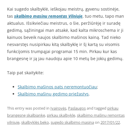
Kai sugedo skalbyklė, ieškojau meistrų, gyvenu sostinėje,
tas
skalbimo masinu remontas Vilniuje
, tuo metu, tapo man
aktualus. Išsikviečiau meistrus, o šie, peržiūrėję ir suradę
gedimą, sąžiningai man atsakė, kad kalta mikroschema ir ji
kainuos beveik naujos skalbimo mašinos kainą. Tad nieko
nesvarstęs nusipirkau kitą skalbyklę ir šį kartą su visomis
funkcijomis trumpąjai programai 15 min. Pirkau kur kas
brangesnę ir ją jau naudoju apie 10 metų be jokių gedimų.
Taip pat skaitykite:
Skalbimo mašinos pats neremontuočiau
;
Skalbimo mašinų gedimo priežastys
.
This entry was posted in
Įvairovės
,
Paslaugos
and tagged
pirkau
brangesnę skalbiankę
,
pirkau skalbyklę
,
skalbimo mašinų remontas
vilniuje
,
skalbyklės beko
,
sugedo skalbimo masina
on
2017/01/22
.