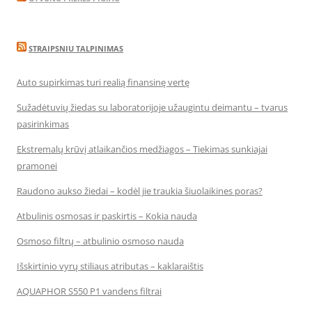
STRAIPSNIU TALPINIMAS
Auto supirkimas turi realią finansinę vertę
Sužadėtuvių žiedas su laboratorijoje užaugintu deimantu – tvarus
pasirinkimas
Ekstremalų krūvį atlaikančios medžiagos – Tiekimas sunkiajai
pramonei
Raudono aukso žiedai – kodėl jie traukia šiuolaikines poras?
Atbulinis osmosas ir paskirtis – Kokia nauda
Osmoso filtrų – atbulinio osmoso nauda
Išskirtinio vyrų stiliaus atributas – kaklaraištis
AQUAPHOR S550 P1 vandens filtrai