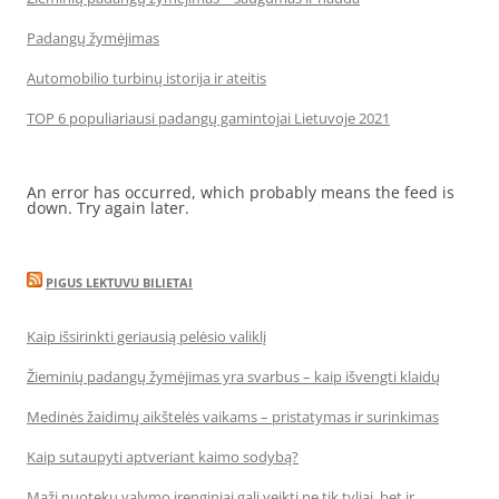
Padangų žymėjimas
Automobilio turbinų istorija ir ateitis
TOP 6 populiariausi padangų gamintojai Lietuvoje 2021
An error has occurred, which probably means the feed is
down. Try again later.
PIGUS LEKTUVU BILIETAI
Kaip išsirinkti geriausią pelėsio valiklį
Žieminių padangų žymėjimas yra svarbus – kaip išvengti klaidų
Medinės žaidimų aikštelės vaikams – pristatymas ir surinkimas
Kaip sutaupyti aptveriant kaimo sodybą?
Maži nuotekų valymo įrenginiai gali veikti ne tik tyliai, bet ir