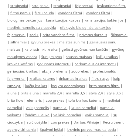
|
straipsniai
|
straipsniai
|
straipsniai
|
fejerverkai
|
ieskantiems filtru
|
filtrai namui
|
filtru nauda
|
vandens filtrai
|
vandens filtrai
|
biologinės bakterijos
|
kanalizacijos kvapas
|
kanalizacijos bakterijos
|
medinis namelis su ciuozykla
|
efektyvio biologinės bakterijos
|
fejerverkai
|
sodui
|
brita vandens filtrai
|
privatus darzelis
|
šiltnamiai
|
siltnamiai
|
gyvunu prekes
|
maistas sunims
|
geriausias sunu
maistas
|
kaip issirinkti kraika
|
gelbsti gyvūnus nuo karščio
|
gyvūnų
maudynės vasarą
|
šunų mityba
|
sausas maistas
|
kačių kraikas
|
kraikas katėms
|
gyvūnams internetu
|
perkamiausios internetu
|
geriausias kraikas
|
akcija prekems
|
zooprekės
|
profesionalūs
fejerverkai
|
kraikas katems
|
tinkamas kraikas
|
filtru rusys
|
kaip
ismokyti
|
kačių kraikas
|
kas yra odontologas
|
brita maxtra filtrai
|
aluna
|
brita aluna
|
marella 2,4
|
marella 3,5
|
style 2,4
|
style 3,6
|
brita flow
|
elemaris
|
zoo prekes
|
tofu kraikas katėms
|
mediniai
nameliai
|
vaikų namelis
|
nameliai
|
lauko nameliai
|
nameliai
vaikams
|
žaidimui lauke
|
vaikiski nameliai
|
vaiku nameliai
|
su
ciuozykla
|
su čiuožykla
|
zoo prekes
|
Darbas Vilniuje
|
Recruitment
agency Lithuania
|
Spalvoti lęšiai
|
kroviniu pervezimas klaipeda
|