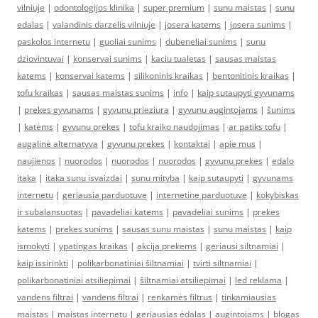
vilniuje
|
odontologijos klinika
|
super premium
|
sunu maistas
|
sunu
edalas
|
valandinis darzelis vilniuje
|
josera katems
|
josera sunims
|
paskolos internetu
|
guoliai sunims
|
dubeneliai sunims
|
sunu
dziovintuvai
|
konservai sunims
|
kaciu tualetas
|
sausas maistas
katems
|
konservai katems
|
silikoninis kraikas
|
bentonitinis kraikas
|
tofu kraikas
|
sausas maistas sunims
|
info
|
kaip sutaupyti gyvunams
|
prekes gyvunams
|
gyvunu prieziura
|
gyvunu augintojams
|
šunims
|
katėms
|
gyvunu prekes
|
tofu kraiko naudojimas
|
ar patiks tofu
|
augalinė alternatyva
|
gyvunu prekes
|
kontaktai
|
apie mus
|
naujienos
|
nuorodos
|
nuorodos
|
nuorodos
|
gyvunu prekes
|
edalo
itaka
|
itaka sunu isvaizdai
|
sunu mityba
|
kaip sutaupyti
|
gyvunams
internetu
|
geriausia parduotuve
|
internetine parduotuve
|
kokybiskas
ir subalansuotas
|
pavadeliai katems
|
pavadeliai sunims
|
prekes
katems
|
prekes sunims
|
sausas sunu maistas
|
sunu maistas
|
kaip
ismokyti
|
ypatingas kraikas
|
akcija prekems
|
geriausi siltnamiai
|
kaip issirinkti
|
polikarbonatiniai šiltnamiai
|
tvirti siltnamiai
|
polikarbonatiniai atsiliepimai
|
šiltnamiai atsiliepimai
|
led reklama
|
vandens filtrai
|
vandens filtrai
|
renkamės filtrus
|
tinkamiausias
maistas
|
maistas internetu
|
geriausias ėdalas
|
augintojams
|
blogas