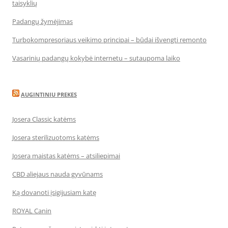
taisyklių
Padangų žymėjimas
Turbokompresoriaus veikimo principai – būdai išvengti remonto
Vasarinių padangų kokybė internetu – sutaupoma laiko
AUGINTINIU PREKES
Josera Classic katėms
Josera sterilizuotoms katėms
Josera maistas katėms – atsiliepimai
CBD aliejaus nauda gyvūnams
Ką dovanoti įsigijusiam katę
ROYAL Canin