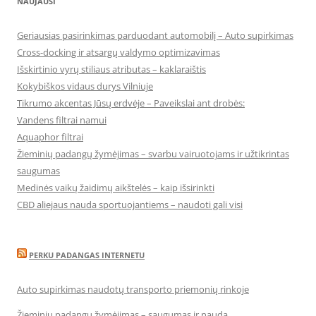
NAUJAUSI
Geriausias pasirinkimas parduodant automobilį – Auto supirkimas
Cross-docking ir atsargų valdymo optimizavimas
Išskirtinio vyrų stiliaus atributas – kaklaraištis
Kokybiškos vidaus durys Vilniuje
Tikrumo akcentas Jūsų erdvėje – Paveikslai ant drobės:
Vandens filtrai namui
Aquaphor filtrai
Žieminių padangų žymėjimas – svarbu vairuotojams ir užtikrintas
saugumas
Medinės vaikų žaidimų aikštelės – kaip išsirinkti
CBD aliejaus nauda sportuojantiems – naudoti gali visi
PERKU PADANGAS INTERNETU
Auto supirkimas naudotų transporto priemonių rinkoje
Žieminių padangų žymėjimas – saugumas ir nauda