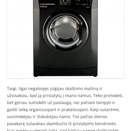
Taigi, ilgai negalvojęs įsigijau skalbimo mašiną ir
užsisakiau, kad ją pristatytų į mano namus. Teko primokėti,
bet geriau sumokėti už paslaugą, nei pačiam tampyti ir
gaišti laiką organizuojant ir prakaituojant. Kaip sutarėme,
susimokėjau ir išskubėjau namo. Tos pačios dienos
pavakarę sulaukiau skambučio iš pristatymo bendrovės,
kuri norėjo suderinti laiką, kad būčiau namie skalbiankės