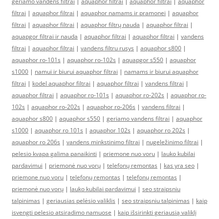
geriamo vandens filtrai
|
aquaphor filtrai
|
aquaphor filtrai
|
aquaphor
filtrai
|
aquaphor filtrai
|
aquaphor namams ir pramonei
|
aquaphor
filtrai
|
aquaphor filtrai
|
aquaphor filtrų nauda
|
aquaphor filtrai
|
aquapgor filtrai ir nauda
|
aquaphor filtrai
|
aquaphor filtrai
|
vandens
filtrai
|
aquaphor filtrai
|
vandens filtru rusys
|
aquaphor s800
|
aquaphor ro-101s
|
aquaphor ro-102s
|
aquapgor s550
|
aquaphor
s1000
|
namui ir biurui aquaphor filtrai
|
namams ir biurui aquaphor
filtrai
|
kodel aquaphor filtrai
|
aquaphor filtrai
|
vandens filtrai
|
aquaphor filtrai
|
aquaphor ro-101s
|
aquaphor ro-202s
|
aquaphor ro-
102s
|
aquaphor ro-202s
|
aquaphor ro-206s
|
vandens filtrai
|
aquaphor s800
|
aquaphor s550
|
geriamo vandens filtrai
|
aquaphor
s1000
|
aquaphor ro 101s
|
aquaphor 102s
|
aquaphor ro 202s
|
aquaphor ro 206s
|
vandens minkstinimo filtrai
|
nugeležinimo filtrai
|
pelesio kvapa galima panaikinti
|
priemone nuo voru
|
lauko kubilai
pardavimui
|
priemonė nuo vorų
|
telefonų remontas
|
kas yra seo
|
priemone nuo voru
|
telefonų remontas
|
telefonų remontas
|
priemonė nuo vorų
|
lauko kubilai pardavimui
|
seo straipsniu
talpinimas
|
geriausias pelėsio valiklis
|
seo straipsniu talpinimas
|
kaip
isvengti pelesio atsiradimo namuose
|
kaip išsirinkti geriausią valiklį