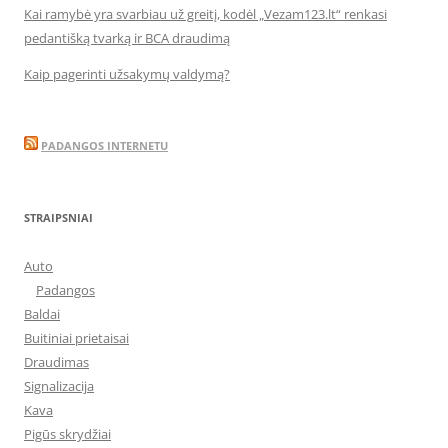
Kai ramybė yra svarbiau už greitį, kodėl „Vezam123.lt“ renkasi
pedantišką tvarką ir BCA draudimą
Kaip pagerinti užsakymų valdymą?
PADANGOS INTERNETU
STRAIPSNIAI
Auto
Padangos
Baldai
Buitiniai prietaisai
Draudimas
Signalizacija
Kava
Pigūs skrydžiai