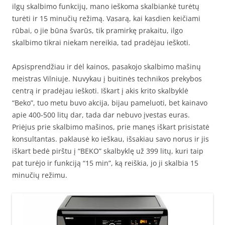
ilgų skalbimo funkcijų, mano ieškoma skalbiankė turėtų
turėti ir 15 minučių režimą. Vasarą, kai kasdien keičiami
rūbai, o jie būna švarūs, tik pramirkę prakaitu, ilgo
skalbimo tikrai niekam nereikia, tad pradėjau ieškoti.
Apsisprendžiau ir dėl kainos, pasakojo skalbimo mašinų
meistras Vilniuje. Nuvykau į buitinės technikos prekybos
centrą ir pradėjau ieškoti. Iškart į akis krito skalbyklė
“Beko”, tuo metu buvo akcija, bijau pameluoti, bet kainavo
apie 400-500 litų dar, tada dar nebuvo įvestas euras.
Priėjus prie skalbimo mašinos, prie manęs iškart prisistatė
konsultantas. paklausė ko ieškau, išsakiau savo norus ir jis
iškart bedė pirštu į “BEKO” skalbyklę už 399 litų, kuri taip
pat turėjo ir funkciją “15 min”, ką reiškia, jo ji skalbia 15
minučių režimu.