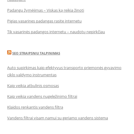
Padangų žymėjimas – Viskas ką reikia žinoti
Pigias vasarines padangas rasite internetu
Tik vasarinės padangos internetu – naudotų nepirkčiau
SEO STRAIPSNIU TALPINIMAS
Auto supirkimas kaip efektyvus transporto priemonės gyvavimo
ciklo valdymo instrumentas
Kaip veikia atbulinis osmosas
Kaip veikia vandens nugeležinimo filtrai
Klaidos renkantis vandens filtrą
Vandens filtrai visam namui su geriamo vandens sistema