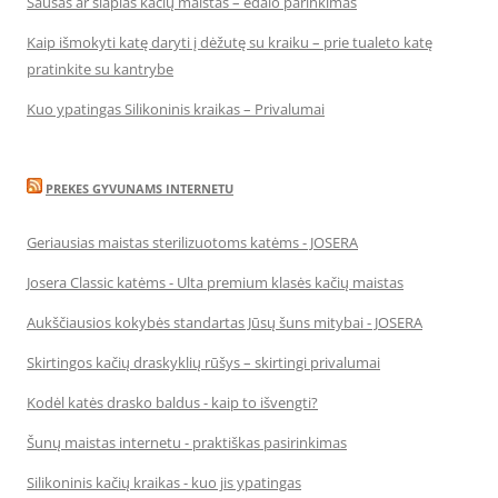
Sausas ar šlapias kačių maistas – ėdalo parinkimas
Kaip išmokyti katę daryti į dėžutę su kraiku – prie tualeto katę
pratinkite su kantrybe
Kuo ypatingas Silikoninis kraikas – Privalumai
PREKES GYVUNAMS INTERNETU
Geriausias maistas sterilizuotoms katėms - JOSERA
Josera Classic katėms - Ulta premium klasės kačių maistas
Aukščiausios kokybės standartas Jūsų šuns mitybai - JOSERA
Skirtingos kačių draskyklių rūšys – skirtingi privalumai
Kodėl katės drasko baldus - kaip to išvengti?
Šunų maistas internetu - praktiškas pasirinkimas
Silikoninis kačių kraikas - kuo jis ypatingas