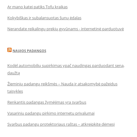
Ar mano katei patiks Tofu kraikas
Kokybiškas ir subalansuotas šunų ėdalas
Nerandate reikalingų prekių gyvūnams - internetinė parduotuvė
NAUJOS PADANGOS
Kodėl automobilių supirkimas ypač naudingas parduodant seną,
daužtą
Žieminių padangų reikšmės – Nauda ir atsakomybė pažeidus
taisykles
Renkantis padangas žymėjimas yra svarbus
Vasarinių padangų pirkimo internetu privalumai
Svarbus padangų protektoriaus raštas – atkreipkite dėmesį