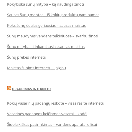
Kokybiška šunų mityba – ką naudinga žinoti
Sausas šunų maistas – iš kokių produktų gaminamas
Koks šunų ėdalas geriausias – sausas maistas
Šunų maudynės vandens telkiniuose – svarbu žinoti
Šunų mityba – tinkamiausias sausas maistas
Šunų prekės internetu
Maistas šunims internetu – pigiau
DRAUDIMAS INTERNETU
Kokių vasarinių padangų ieškote – visas rasite internetu
Vasarinės padangos keičiamos vasarai – kodėl
Šiuolaikiškas pasirinkimas – vandens aparatai ofisui