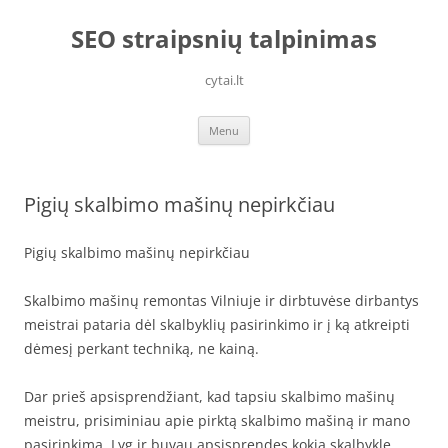
Skip
to
SEO straipsnių talpinimas
content
cytai.lt
Menu
Pigių skalbimo mašinų nepirkčiau
Pigių skalbimo mašinų nepirkčiau
Skalbimo mašinų remontas Vilniuje ir dirbtuvėse dirbantys
meistrai pataria dėl skalbyklių pasirinkimo ir į ką atkreipti
dėmesį perkant techniką, ne kainą.
Dar prieš apsisprendžiant, kad tapsiu skalbimo mašinų
meistru, prisiminiau apie pirktą skalbimo mašiną ir mano
pasirinkimą. Lyg ir buvau apsisprendęs kokią skalbyklę