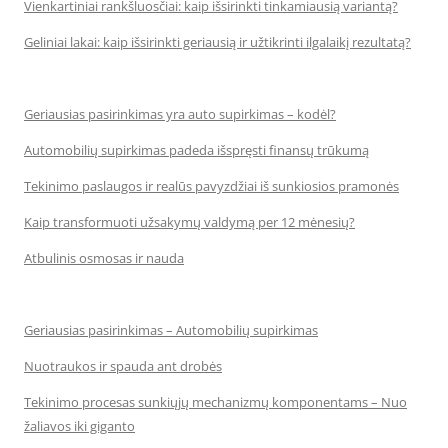
Vienkartiniai rankšluosčiai: kaip išsirinkti tinkamiausią variantą?
Geliniai lakai: kaip išsirinkti geriausią ir užtikrinti ilgalaikį rezultatą?
Geriausias pasirinkimas yra auto supirkimas – kodėl?
Automobilių supirkimas padeda išspręsti finansų trūkumą
Tekinimo paslaugos ir realūs pavyzdžiai iš sunkiosios pramonės
Kaip transformuoti užsakymų valdymą per 12 mėnesių?
Atbulinis osmosas ir nauda
Geriausias pasirinkimas – Automobilių supirkimas
Nuotraukos ir spauda ant drobės
Tekinimo procesas sunkiųjų mechanizmų komponentams – Nuo
žaliavos iki giganto