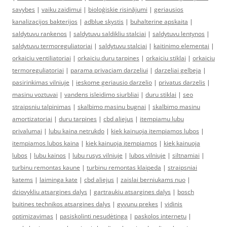
savybes
|
vaiku zaidimui
|
bioloģiskie risinājumi
|
geriausios
kanalizacijos bakterijos
|
adblue skystis
|
buhalterine apskaita
|
saldytuvu rankenos
|
saldytuvu saldikliu stalciai
|
saldytuvu lentynos
|
saldytuvu termoreguliatoriai
|
saldytuvu stalciai
|
kaitinimo elementai
|
orkaiciu ventiliatoriai
|
orkaiciu duru tarpines
|
orkaiciu stiklai
|
orkaiciu
termoreguliatoriai
|
parama privaciam darzeliui
|
darzeliai gelbeja
|
pasirinkimas vilniuje
|
ieskome geriausio darzelio
|
privatus darzelis
|
masinu voztuvai
|
vandens isleidimo siurbliai
|
duru stiklai
|
seo
straipsniu talpinimas
|
skalbimo masinu bugnai
|
skalbimo masinu
amortizatoriai
|
duru tarpines
|
cbd aliejus
|
itempiamu lubu
privalumai
|
lubu kaina netrukdo
|
kiek kainuoja itempiamos lubos
|
itempiamos lubos kaina
|
kiek kainuoja itempiamos
|
kiek kainuoja
lubos
|
lubu kainos
|
lubu rusys vilniuje
|
lubos vilniuje
|
siltnamiai
|
turbinu remontas kaune
|
turbinu remontas klaipeda
|
straipsniai
katems
|
laiminga kate
|
cbd aliejus
|
zaislai berniukams nuo
|
dziovykliu atsargines dalys
|
gartraukiu atsargines dalys
|
bosch
buitines technikos atsargines dalys
|
gyvunu prekes
|
vidinis
optimizavimas
|
pasiskolinti nesudėtinga
|
paskolos internetu
|