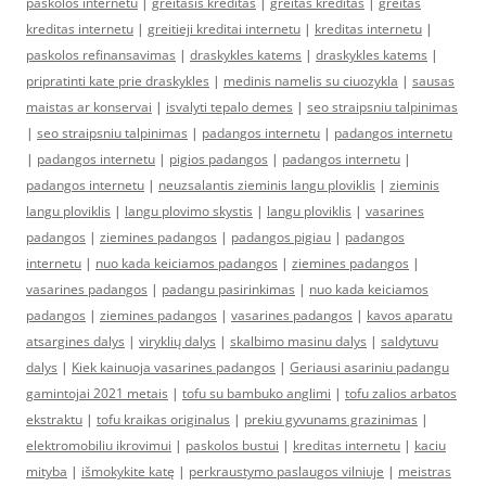
paskolos internetu
|
greitasis kreditas
|
greitas kreditas
|
greitas
kreditas internetu
|
greitieji kreditai internetu
|
kreditas internetu
|
paskolos refinansavimas
|
draskykles katems
|
draskykles katems
|
pripratinti kate prie draskykles
|
medinis namelis su ciuozykla
|
sausas
maistas ar konservai
|
isvalyti tepalo demes
|
seo straipsniu talpinimas
|
seo straipsniu talpinimas
|
padangos internetu
|
padangos internetu
|
padangos internetu
|
pigios padangos
|
padangos internetu
|
padangos internetu
|
neuzsalantis zieminis langu ploviklis
|
zieminis
langu ploviklis
|
langu plovimo skystis
|
langu ploviklis
|
vasarines
padangos
|
ziemines padangos
|
padangos pigiau
|
padangos
internetu
|
nuo kada keiciamos padangos
|
ziemines padangos
|
vasarines padangos
|
padangu pasirinkimas
|
nuo kada keiciamos
padangos
|
ziemines padangos
|
vasarines padangos
|
kavos aparatu
atsargines dalys
|
viryklių dalys
|
skalbimo masinu dalys
|
saldytuvu
dalys
|
Kiek kainuoja vasarines padangos
|
Geriausi asariniu padangu
gamintojai 2021 metais
|
tofu su bambuko anglimi
|
tofu zalios arbatos
ekstraktu
|
tofu kraikas originalus
|
prekiu gyvunams grazinimas
|
elektromobiliu ikrovimui
|
paskolos bustui
|
kreditas internetu
|
kaciu
mityba
|
išmokykite katę
|
perkraustymo paslaugos vilniuje
|
meistras