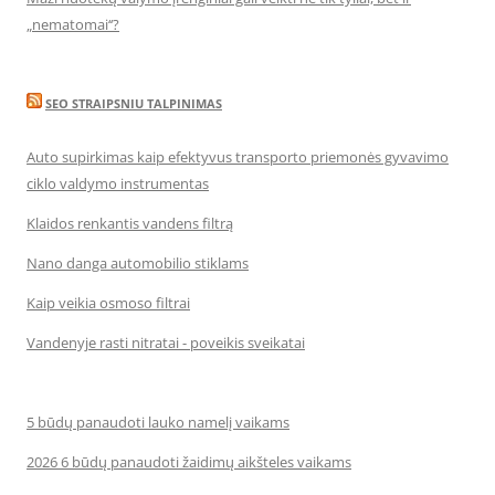
„nematomai‘‘?
SEO STRAIPSNIU TALPINIMAS
Auto supirkimas kaip efektyvus transporto priemonės gyvavimo
ciklo valdymo instrumentas
Klaidos renkantis vandens filtrą
Nano danga automobilio stiklams
Kaip veikia osmoso filtrai
Vandenyje rasti nitratai - poveikis sveikatai
5 būdų panaudoti lauko namelį vaikams
2026 6 būdų panaudoti žaidimų aikšteles vaikams