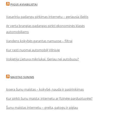
PIGUS AVIABILIETAI
Vasarinių padangų pirkimas internetu – geriausia išeitis
Ar verta brangias padangas pirkti ekonominės klasės
automobiliams
Vandens kokybės garantas namuose – filtrai
Kur rasti nuomai automobilį Vilniuje
Vokietija Lietuva mikriukai. Geriau nei autobusu?
MAISTAS SUNIMS
Josera šunų maistas – kokybė, nauda ir pasirinkimas
Kur pirkti šunų maistą: internetu ar fizinėje parduotuvėje?
Šunų maistas internetu – greita, patogu ir pigiau