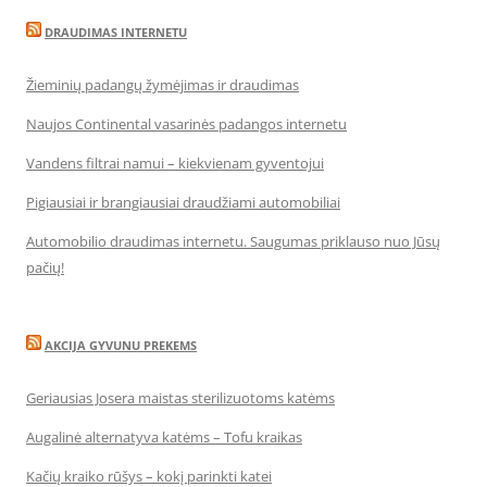
DRAUDIMAS INTERNETU
Žieminių padangų žymėjimas ir draudimas
Naujos Continental vasarinės padangos internetu
Vandens filtrai namui – kiekvienam gyventojui
Pigiausiai ir brangiausiai draudžiami automobiliai
Automobilio draudimas internetu. Saugumas priklauso nuo Jūsų
pačių!
AKCIJA GYVUNU PREKEMS
Geriausias Josera maistas sterilizuotoms katėms
Augalinė alternatyva katėms – Tofu kraikas
Kačių kraiko rūšys – kokį parinkti katei