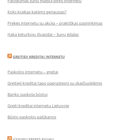
Patogumas šunų maistą pirkti internetu
Koks kraikas katėms geriausias?
Prekės internetu su akcija – praktiškas pasirinkimas
Įtaka keturkojų išvaizdai – šunų ėdalas
GREITIEJI KREDITAI INTERNETU
Paskolos internetu – greitai
Greitieji kreditai tapo paprastesni su skaičiuoklėmis
Banko paskola būstui
Greiti kreditai internetu Lietuvoje
Būsto paskolos palūkanos
GYVUNU PREKES PIGIAU