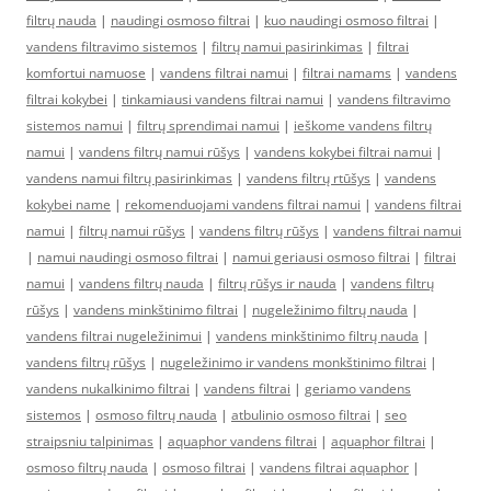
filtrų nauda
|
naudingi osmoso filtrai
|
kuo naudingi osmoso filtrai
|
vandens filtravimo sistemos
|
filtrų namui pasirinkimas
|
filtrai
komfortui namuose
|
vandens filtrai namui
|
filtrai namams
|
vandens
filtrai kokybei
|
tinkamiausi vandens filtrai namui
|
vandens filtravimo
sistemos namui
|
filtrų sprendimai namui
|
ieškome vandens filtrų
namui
|
vandens filtrų namui rūšys
|
vandens kokybei filtrai namui
|
vandens namui filtrų pasirinkimas
|
vandens filtrų rtūšys
|
vandens
kokybei name
|
rekomenduojami vandens filtrai namui
|
vandens filtrai
namui
|
filtrų namui rūšys
|
vandens filtrų rūšys
|
vandens filtrai namui
|
namui naudingi osmoso filtrai
|
namui geriausi osmoso filtrai
|
filtrai
namui
|
vandens filtrų nauda
|
filtrų rūšys ir nauda
|
vandens filtrų
rūšys
|
vandens minkštinimo filtrai
|
nugeležinimo filtrų nauda
|
vandens filtrai nugeležinimui
|
vandens minkštinimo filtrų nauda
|
vandens filtrų rūšys
|
nugeležinimo ir vandens monkštinimo filtrai
|
vandens nukalkinimo filtrai
|
vandens filtrai
|
geriamo vandens
sistemos
|
osmoso filtrų nauda
|
atbulinio osmoso filtrai
|
seo
straipsniu talpinimas
|
aquaphor vandens filtrai
|
aquaphor filtrai
|
osmoso filtrų nauda
|
osmoso filtrai
|
vandens filtrai aquaphor
|