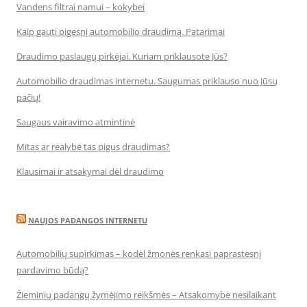
Vandens filtrai namui – kokybei
Kaip gauti pigesnį automobilio draudimą. Patarimai
Draudimo paslaugų pirkėjai. Kuriam priklausote Jūs?
Automobilio draudimas internetu. Saugumas priklauso nuo Jūsų
pačių!
Saugaus vairavimo atmintinė
Mitas ar realybė tas pigus draudimas?
Klausimai ir atsakymai dėl draudimo
NAUJOS PADANGOS INTERNETU
Automobilių supirkimas – kodėl žmonės renkasi paprastesnį
pardavimo būdą?
Žieminių padangų žymėjimo reikšmės – Atsakomybė nesilaikant