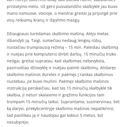
pristatymo metu. Už gero pusvalandžio skalbyklė jau buvo
mano namuose, vonioje, o meistrai greitai ją prijungė prie
visų reikiamų kranų ir išpylimo mazgų.
Džiaugiausi turėdamas skalbimo mašiną. Atėjo metas
išbandyti ją. Taigi, sumečiau nedaug lengvų rūbų,
nustačiau trumpiausią režimą – 15 min. Paleidau skalbimą
ir nuėjau prie kompiuterio dirbti darbų. 15 minučių truko
neilgai, greitai supratau, kad skalbimas nebevyksta,
pasiruošiau džiovyklę ir nuėjau paimti skalbimų. Atidaręs
skalbimo mašinos dureles ir paėmęs į rankas skalbinius
nustebau, jie buvo muilini. Paėmęs skalbimo mašinos
instrukciją perskaičiau, kad tas 15 minučių skalbyklė tik
skalbia, ji neturi skalavimo ir gręžimo funkcijos tam
trumpam 15 minučių laikui. Suprantama, susinervinau, bet
ką darysi, prekybcentryje skalbimo mašinos nepatikrinsi,
tad pasilikau ją ir naudojau gal kokius 5 metus, kol
nesubyrėjo.