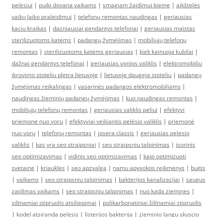
pelėsiui
|
puiki dovana vaikams
|
smagiam žaidimui kieme
|
aikštelės
vaikų laiko praleidimui
|
telefonų remontas naudingas
|
geriausias
kaciu kraikas
|
dazniausiai gendantys telefonai
|
geriausias maistas
sterilizuotoms katėms
|
padangų žymėjimas
|
mobiliųjų telefonų
remontas
|
sterilizuotoms katėms geriausias
|
kiek kainuoja kubilai
|
dažnai gendantys telefonai
|
geriausias vonios valiklis
|
elektromobiliu
ikrovimo stoteliu pletra lietuvoje
|
lietuvoje daugeja stoteliu
|
padangų
žymėjimas reikalingas
|
vasarinės padangos elektromobiliams
|
naudingas žieminių padangų žymėjimas
|
kuo naudingas remontas
|
mobiliųjų telefonų remontas
|
geriausias valiklis peliui
|
efektyvi
priemone nuo voru
|
efektyviai veikiantis pelėsio valiklis
|
priemonė
nuo vorų
|
telefonų remontas
|
josera classic
|
geriausias pelesio
valiklis
|
kas yra seo straipsniai
|
seo straipsniu talpinimas
|
isorinis
seo optimizavimas
|
vidinis seo optimizavimas
|
kaip optimizuoti
svetaine
|
kriaukles
|
seo apzvalga
|
namu apyvokos reikmenys
|
buitis
|
vaikams
|
seo straipsniu talpinimas
|
bakterijos kanalizacijai
|
saugus
zaidimas vaikams
|
seo straipsniu talpinimas
|
nuo kada ziemines
|
siltnamiai stipruolis atsiliepimai
|
polikarbonatiniai šiltnamiai stipruolis
|
kodel atsiranda pelesis
|
listerijos bakterija
|
zieminio langu skyscio