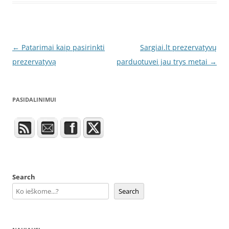
Post
←
Patarimai kaip pasirinkti
Sargiai.lt prezervatyvų
navigation
prezervatyvą
parduotuvei jau trys metai
→
PASIDALINIMUI
Search
Search