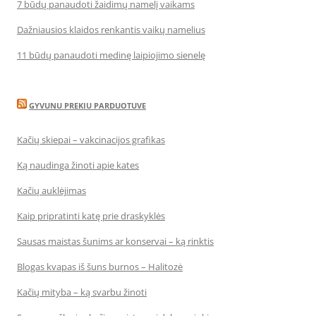
7 būdų panaudoti žaidimų namelį vaikams
Dažniausios klaidos renkantis vaikų namelius
11 būdų panaudoti medinę laipiojimo sienelę
GYVUNU PREKIU PARDUOTUVE
Kačių skiepai – vakcinacijos grafikas
Ką naudinga žinoti apie kates
Kačių auklėjimas
Kaip pripratinti katę prie draskyklės
Sausas maistas šunims ar konservai – ką rinktis
Blogas kvapas iš šuns burnos – Halitozė
Kačių mityba – ką svarbu žinoti