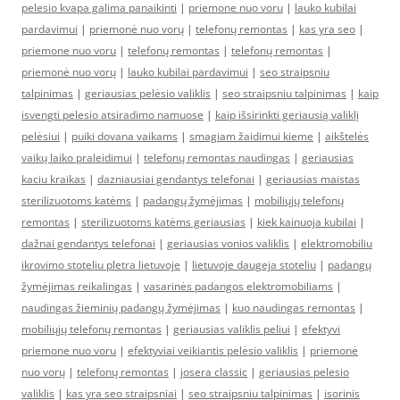
pelesio kvapa galima panaikinti
|
priemone nuo voru
|
lauko kubilai
pardavimui
|
priemonė nuo vorų
|
telefonų remontas
|
kas yra seo
|
priemone nuo voru
|
telefonų remontas
|
telefonų remontas
|
priemonė nuo vorų
|
lauko kubilai pardavimui
|
seo straipsniu
talpinimas
|
geriausias pelėsio valiklis
|
seo straipsniu talpinimas
|
kaip
isvengti pelesio atsiradimo namuose
|
kaip išsirinkti geriausią valiklį
pelėsiui
|
puiki dovana vaikams
|
smagiam žaidimui kieme
|
aikštelės
vaikų laiko praleidimui
|
telefonų remontas naudingas
|
geriausias
kaciu kraikas
|
dazniausiai gendantys telefonai
|
geriausias maistas
sterilizuotoms katėms
|
padangų žymėjimas
|
mobiliųjų telefonų
remontas
|
sterilizuotoms katėms geriausias
|
kiek kainuoja kubilai
|
dažnai gendantys telefonai
|
geriausias vonios valiklis
|
elektromobiliu
ikrovimo stoteliu pletra lietuvoje
|
lietuvoje daugeja stoteliu
|
padangų
žymėjimas reikalingas
|
vasarinės padangos elektromobiliams
|
naudingas žieminių padangų žymėjimas
|
kuo naudingas remontas
|
mobiliųjų telefonų remontas
|
geriausias valiklis peliui
|
efektyvi
priemone nuo voru
|
efektyviai veikiantis pelėsio valiklis
|
priemonė
nuo vorų
|
telefonų remontas
|
josera classic
|
geriausias pelesio
valiklis
|
kas yra seo straipsniai
|
seo straipsniu talpinimas
|
isorinis