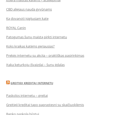
Josera maistas katėms – atsiliepimai
CBD aliejaus nauda gyvūnams
Ką dovanoti įsigijusiam katę
ROYAL Canin
Patogumas šunų maistą pirkti internetu
Koks kraikas katėms geriausias?
Prekės internetu su akcija – praktiškas pasirinkimas
Įtaka keturkojų išvaizdai – šunų ėdalas
GREITIEJI KREDITAI INTERNETU
Paskolos internetu – greitai
Greitieji kreditai tapo paprastesni su skaičiuoklėmis
Banko paskola būstui