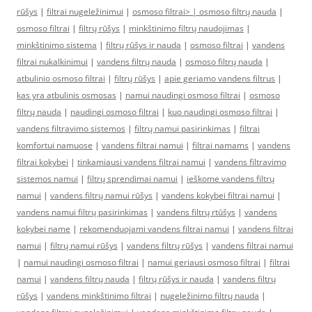
rūšys
|
filtrai nugeležinimui
|
osmoso filtrai> |
osmoso filtrų nauda
|
osmoso filtrai
|
filtrų rūšys
|
minkštinimo filtrų naudojimas
|
minkštinimo sistema
|
filtrų rūšys ir nauda
|
osmoso filtrai
|
vandens
filtrai nukalkinimui
|
vandens filtrų nauda
|
osmoso filtrų nauda
|
atbulinio osmoso filtrai
|
filtrų rūšys
|
apie geriamo vandens filtrus
|
kas yra atbulinis osmosas
|
namui naudingi osmoso filtrai
|
osmoso
filtrų nauda
|
naudingi osmoso filtrai
|
kuo naudingi osmoso filtrai
|
vandens filtravimo sistemos
|
filtrų namui pasirinkimas
|
filtrai
komfortui namuose
|
vandens filtrai namui
|
filtrai namams
|
vandens
filtrai kokybei
|
tinkamiausi vandens filtrai namui
|
vandens filtravimo
sistemos namui
|
filtrų sprendimai namui
|
ieškome vandens filtrų
namui
|
vandens filtrų namui rūšys
|
vandens kokybei filtrai namui
|
vandens namui filtrų pasirinkimas
|
vandens filtrų rtūšys
|
vandens
kokybei name
|
rekomenduojami vandens filtrai namui
|
vandens filtrai
namui
|
filtrų namui rūšys
|
vandens filtrų rūšys
|
vandens filtrai namui
|
namui naudingi osmoso filtrai
|
namui geriausi osmoso filtrai
|
filtrai
namui
|
vandens filtrų nauda
|
filtrų rūšys ir nauda
|
vandens filtrų
rūšys
|
vandens minkštinimo filtrai
|
nugeležinimo filtrų nauda
|