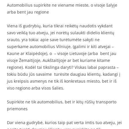
Automobilius supirkite ne viename mieste, o visoje šalyje
arba bent jau regione
Viena iš gudrybių, kuria tikrai reikėtų naudotis vykdant
savo veiklą tuo atveju, jei norėtų sulaukti didelio klientų
srauto, yra tokia: apie save turėtumėte sakyti ne
superkame automobilius Vilniuje, (galimi ir kiti atvejai –
Kaune ar Klaipėdoje), o – visoje Lietuvoje (arba bent jau
visoje Žemaitijoje, Aukštaitijoje ar bet kuriame kitame
regione). Kodėl tai tikslinga daryti? Viskas labai paprasta –
tokiu būdu jūs savaime turėsite daugiau klientų, kadangi į
jus kreipsis asmenys ne tik iš konkretaus miesto, bet ir iš
viso regiono arba visos šalies.
Supirkite ne tik automobilius, bet ir kitų rūšių transporto
priemones
Dar viena gudrybė, kurios taip pat verta imtis tuo atveju, jei