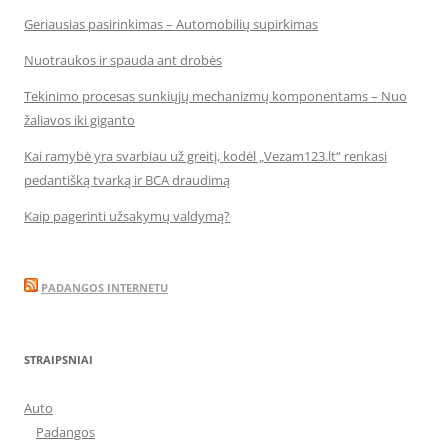
Geriausias pasirinkimas – Automobilių supirkimas
Nuotraukos ir spauda ant drobės
Tekinimo procesas sunkiųjų mechanizmų komponentams – Nuo
žaliavos iki giganto
Kai ramybė yra svarbiau už greitį, kodėl „Vezam123.lt“ renkasi
pedantišką tvarką ir BCA draudimą
Kaip pagerinti užsakymų valdymą?
PADANGOS INTERNETU
STRAIPSNIAI
Auto
Padangos