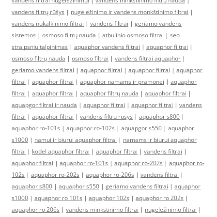
vandens filtrai nugeležinimui
|
vandens minkštinimo filtrų nauda
|
vandens filtrų rūšys
|
nugeležinimo ir vandens monkštinimo filtrai
|
vandens nukalkinimo filtrai
|
vandens filtrai
|
geriamo vandens
sistemos
|
osmoso filtrų nauda
|
atbulinio osmoso filtrai
|
seo
straipsniu talpinimas
|
aquaphor vandens filtrai
|
aquaphor filtrai
|
osmoso filtrų nauda
|
osmoso filtrai
|
vandens filtrai aquaphor
|
geriamo vandens filtrai
|
aquaphor filtrai
|
aquaphor filtrai
|
aquaphor
filtrai
|
aquaphor filtrai
|
aquaphor namams ir pramonei
|
aquaphor
filtrai
|
aquaphor filtrai
|
aquaphor filtrų nauda
|
aquaphor filtrai
|
aquapgor filtrai ir nauda
|
aquaphor filtrai
|
aquaphor filtrai
|
vandens
filtrai
|
aquaphor filtrai
|
vandens filtru rusys
|
aquaphor s800
|
aquaphor ro-101s
|
aquaphor ro-102s
|
aquapgor s550
|
aquaphor
s1000
|
namui ir biurui aquaphor filtrai
|
namams ir biurui aquaphor
filtrai
|
kodel aquaphor filtrai
|
aquaphor filtrai
|
vandens filtrai
|
aquaphor filtrai
|
aquaphor ro-101s
|
aquaphor ro-202s
|
aquaphor ro-
102s
|
aquaphor ro-202s
|
aquaphor ro-206s
|
vandens filtrai
|
aquaphor s800
|
aquaphor s550
|
geriamo vandens filtrai
|
aquaphor
s1000
|
aquaphor ro 101s
|
aquaphor 102s
|
aquaphor ro 202s
|
aquaphor ro 206s
|
vandens minkstinimo filtrai
|
nugeležinimo filtrai
|