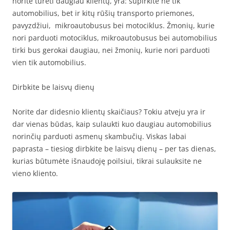
norite turėti daugiau klientų, yra: supirkite ne tik
automobilius, bet ir kitų rūšių transporto priemones,
pavyzdžiui, mikroautobusus bei motociklus. Žmonių, kurie
nori parduoti motociklus, mikroautobusus bei automobilius
tirki bus gerokai daugiau, nei žmonių, kurie nori parduoti
vien tik automobilius.
Dirbkite be laisvų dienų
Norite dar didesnio klientų skaičiaus? Tokiu atveju yra ir
dar vienas būdas, kaip sulaukti kuo daugiau automobilius
norinčių parduoti asmenų skambučių. Viskas labai
paprasta – tiesiog dirbkite be laisvų dienų – per tas dienas,
kurias būtumėte išnaudoję poilsiui, tikrai sulauksite ne
vieno kliento.