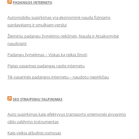
PADANGOS INTERNETU
Automobilių supirkimas yra ekonominė nauda fiziniams
pardavėjams ir smulkiam verslui
Žieminių padangų žymėjimo reikšmės, Nauda ir Atsakomybė
naudojant
Padangų žymėjimas – Viskas ką reikia žinoti
Pigias vasarines padangas rasite internetu
Tik vasarinės padangos internetu – naudotų nepirkčiau
SEO STRAIPSNIU TALPINIMAS
Auto supirkimas kaip efektyvus transporto priemonės gyvavimo
ciklo valdymo instrumentas
Kaip veikia atbulinis osmosas