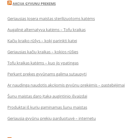
AKCIJA GYVUNU PREKEMS
Geriausias Josera maistas sterilizuotoms katėms
Augalinė alternatyva katėms – Tofu kraikas
Kačių kraiko rūšys – kokį parinkti katei
Geriausias kačių kraikas – kokios rūšies
Tofu kraikas katėms – kuo jis ypatingas
Perkant prekes gyvūnams galima sutaupyti
Ar naudinga naudotis akcijomis gyvūnų prekėmis – pastebėjimai
Šunų maistas daro įtaką augintinio išvaizdai
Produktai iš kurių gaminamas šunų maistas
Geriausia gyvūnų prekių parduotuvė – internetu