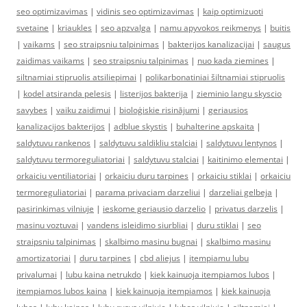
seo optimizavimas
|
vidinis seo optimizavimas
|
kaip optimizuoti
svetaine
|
kriaukles
|
seo apzvalga
|
namu apyvokos reikmenys
|
buitis
|
vaikams
|
seo straipsniu talpinimas
|
bakterijos kanalizacijai
|
saugus
zaidimas vaikams
|
seo straipsniu talpinimas
|
nuo kada ziemines
|
siltnamiai stipruolis atsiliepimai
|
polikarbonatiniai šiltnamiai stipruolis
|
kodel atsiranda pelesis
|
listerijos bakterija
|
zieminio langu skyscio
savybes
|
vaiku zaidimui
|
bioloģiskie risinājumi
|
geriausios
kanalizacijos bakterijos
|
adblue skystis
|
buhalterine apskaita
|
saldytuvu rankenos
|
saldytuvu saldikliu stalciai
|
saldytuvu lentynos
|
saldytuvu termoreguliatoriai
|
saldytuvu stalciai
|
kaitinimo elementai
|
orkaiciu ventiliatoriai
|
orkaiciu duru tarpines
|
orkaiciu stiklai
|
orkaiciu
termoreguliatoriai
|
parama privaciam darzeliui
|
darzeliai gelbeja
|
pasirinkimas vilniuje
|
ieskome geriausio darzelio
|
privatus darzelis
|
masinu voztuvai
|
vandens isleidimo siurbliai
|
duru stiklai
|
seo
straipsniu talpinimas
|
skalbimo masinu bugnai
|
skalbimo masinu
amortizatoriai
|
duru tarpines
|
cbd aliejus
|
itempiamu lubu
privalumai
|
lubu kaina netrukdo
|
kiek kainuoja itempiamos lubos
|
itempiamos lubos kaina
|
kiek kainuoja itempiamos
|
kiek kainuoja