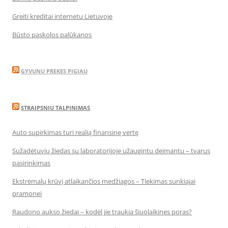
Greiti kreditai internetu Lietuvoje
Būsto paskolos palūkanos
GYVUNU PREKES PIGIAU
STRAIPSNIU TALPINIMAS
Auto supirkimas turi realią finansinę vertę
Sužadėtuvių žiedas su laboratorijoje užaugintu deimantu – tvarus
pasirinkimas
Ekstremalų krūvį atlaikančios medžiagos – Tiekimas sunkiajai
pramonei
Raudono aukso žiedai – kodėl jie traukia šiuolaikines poras?