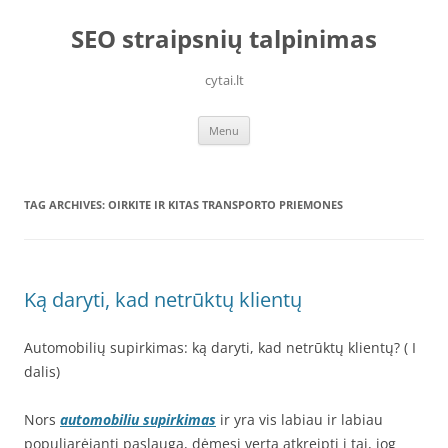
Skip
to
SEO straipsnių talpinimas
content
cytai.lt
Menu
TAG ARCHIVES:
OIRKITE IR KITAS TRANSPORTO PRIEMONES
Ką daryti, kad netrūktų klientų
Automobilių supirkimas: ką daryti, kad netrūktų klientų? ( I
dalis)
Nors
automobiliu supirkimas
ir yra vis labiau ir labiau
populiarėjanti paslauga, dėmesį verta atkreipti į tai, jog