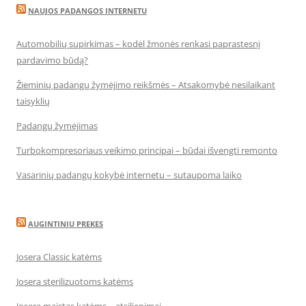
NAUJOS PADANGOS INTERNETU
Automobilių supirkimas – kodėl žmonės renkasi paprastesnį
pardavimo būdą?
Žieminių padangų žymėjimo reikšmės – Atsakomybė nesilaikant
taisyklių
Padangų žymėjimas
Turbokompresoriaus veikimo principai – būdai išvengti remonto
Vasarinių padangų kokybė internetu – sutaupoma laiko
AUGINTINIU PREKES
Josera Classic katėms
Josera sterilizuotoms katėms