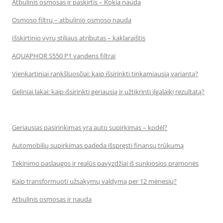
Atbulinis osmosas ir paskirtis – Kokia nauda
Osmoso filtrų – atbulinio osmoso nauda
Išskirtinio vyrų stiliaus atributas – kaklaraištis
AQUAPHOR S550 P1 vandens filtrai
Vienkartiniai rankšluosčiai: kaip išsirinkti tinkamiausią variantą?
Geliniai lakai: kaip išsirinkti geriausią ir užtikrinti ilgalaikį rezultatą?
Geriausias pasirinkimas yra auto supirkimas – kodėl?
Automobilių supirkimas padeda išspręsti finansų trūkumą
Tekinimo paslaugos ir realūs pavyzdžiai iš sunkiosios pramonės
Kaip transformuoti užsakymų valdymą per 12 mėnesių?
Atbulinis osmosas ir nauda