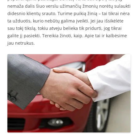
nemaža dalis šiuo verslu užimančių žmonių norėtų sulaukti
didesnio klientų srauto. Turime puikią žinią – tai tikrai nėra
ta užduotis, kurio nebūtų galima įveikti. Jei jau išsikėlėte
sau tokį tikslą, tokiu atveju belieka tik pridurti, jog tikrai
galite jį pasiekti. Tereikia žinoti, kaip. Apie tai ir kalbėsime
jau netrukus.