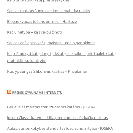
Kaip pripratinti katę prie draskyklės
Sausas maistas šunims ar konservai – ką rinktis
Blogas kvapas iš šuns burnos – Halitozė
Kačių mityba – ką svarbu žinoti
Sausas ar šlapias kačių maistas – ėdalo parinkimas
Kaip išmokyti katę daryti į dėžutę su kraiku – prie tualeto katę
pratinkite su kantrybe
Kuo ypatingas Silikoninis kraikas – Privalumai
PREKES GYVUNAMS INTERNETU
Geriausias maistas sterilizuotoms katėms - JOSERA
Josera Classic katėms - Ulta premium klasės kačių maistas
Aukščiausios kokybės standartas Jūsų šuns mitybai - JOSERA