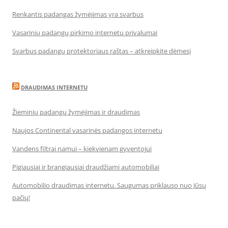
Renkantis padangas žymėjimas yra svarbus
Vasarinių padangų pirkimo internetu privalumai
Svarbus padangų protektoriaus raštas – atkreipkite dėmesį
DRAUDIMAS INTERNETU
Žieminių padangų žymėjimas ir draudimas
Naujos Continental vasarinės padangos internetu
Vandens filtrai namui – kiekvienam gyventojui
Pigiausiai ir brangiausiai draudžiami automobiliai
Automobilio draudimas internetu. Saugumas priklauso nuo Jūsų
pačių!