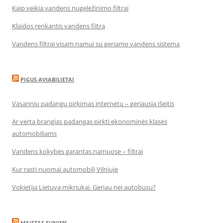
Kaip veikia vandens nugeležinimo filtrai
Klaidos renkantis vandens filtrą
Vandens filtrai visam namui su geriamo vandens sistema
PIGUS AVIABILIETAI
Vasarinių padangų pirkimas internetu – geriausia išeitis
Ar verta brangias padangas pirkti ekonominės klasės
automobiliams
Vandens kokybės garantas namuose – filtrai
Kur rasti nuomai automobilį Vilniuje
Vokietija Lietuva mikriukai. Geriau nei autobusu?
MAISTAS SUNIMS