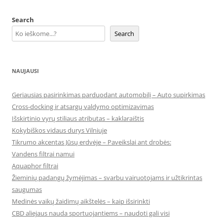
Search
Search
NAUJAUSI
Geriausias pasirinkimas parduodant automobilį – Auto supirkimas
Cross-docking ir atsargų valdymo optimizavimas
Išskirtinio vyrų stiliaus atributas – kaklaraištis
Kokybiškos vidaus durys Vilniuje
Tikrumo akcentas Jūsų erdvėje – Paveikslai ant drobės:
Vandens filtrai namui
Aquaphor filtrai
Žieminių padangų žymėjimas – svarbu vairuotojams ir užtikrintas
saugumas
Medinės vaikų žaidimų aikštelės – kaip išsirinkti
CBD aliejaus nauda sportuojantiems – naudoti gali visi