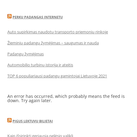
PERKU PADANGAS INTERNETU
Auto supirkimas naudotų transporto priemonių rinkoje
Žieminių padangų žymėjimas – saugumas ir nauda
Padangų žymėjimas
Automobilio turbinų istorija ir ateitis
TOP 6 populiariausi padangų gamintojai Lietuvoje 2021
An error has occurred, which probably means the feed is
down. Try again later.
PIGUS LEKTUVU BILIETAI
Kaip išsirinkti geriausią pelėsio valiklį