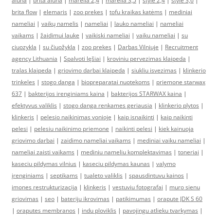
aluna
|
brita aluna
|
marella 2,4
|
marella 3,5
|
style 2,4
|
style 3,6
|
brita flow
|
elemaris
|
zoo prekes
|
tofu kraikas katėms
|
mediniai
nameliai
|
vaikų namelis
|
nameliai
|
lauko nameliai
|
nameliai
vaikams
|
žaidimui lauke
|
vaikiski nameliai
|
vaiku nameliai
|
su
ciuozykla
|
su čiuožykla
|
zoo prekes
|
Darbas Vilniuje
|
Recruitment
agency Lithuania
|
Spalvoti lęšiai
|
kroviniu pervezimas klaipeda
|
tralas klaipeda
|
griovimo darbai klaipeda
|
siukliu isvezimas
|
klinkerio
trinkeles
|
stogo danga
|
biopreparatai nuotekoms
|
priemone starwax
637
|
bakterijos irenginiams kaina
|
bakterijos STARWAX kaina
|
efektyvus valiklis
|
stogo danga renkames geriausia
|
klinkerio plytos
|
klinkeris
|
pelesio naikinimas vonioje
|
kaip isnaikinti
|
kaip naikinti
pelesi
|
pelesiu naikinimo priemone
|
naikinti pelesi
|
kiek kainuoja
griovimo darbai
|
zaidimo nameliai vaikams
|
mediniai vaiku nameliai
|
nameliai zaisti vaikams
|
mediniu nameliu komplektavimas
|
toneriai
|
kaseciu pildymas vilnius
|
kaseciu pildymas kaunas
|
valymo
įrenginiams
|
septikams
|
tualeto valiklis
|
spausdintuvu kainos
|
imones restrukturizacija
|
klinkeris
|
vestuviu fotografai
|
muro sienu
griovimas
|
seo
|
bateriju ikrovimas
|
patikimumas
|
orapute JDK S 60
|
oraputes membranos
|
indu ploviklis
|
pavojingu atlieku tvarkymas
|