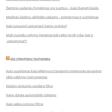
Žieminių padangų žymėjimas yra svarbus – kaip išvengti klaidų
Medinės žaidimų aikštelės vaikams – pristatymas ir surinkimas
Kaip sutaupyti aptveriant kaimo sodybą?
Maži nuotekų valymo įrenginiai gali veikti ne tik tyliai, bet ir
„nematomai‘‘?
SEO STRAIPSNIU TALPINIMAS
Auto supirkimas kaip efektyvus transporto priemonės gyvavimo
ciklo valdymo instrumentas
Klaidos renkantis vandens filtrą
Nano danga automobilio stiklams
Kaip veikia osmoso filtrai