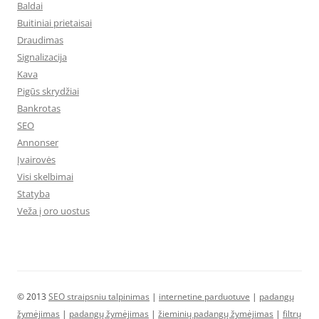
Baldai
Buitiniai prietaisai
Draudimas
Signalizacija
Kava
Pigūs skrydžiai
Bankrotas
SEO
Annonser
Įvairovės
Visi skelbimai
Statyba
Veža į oro uostus
© 2013
SEO straipsniu talpinimas
|
internetine parduotuve
|
padangų
žymėjimas
|
padangų žymėjimas
|
žieminių padangų žymėjimas
|
filtrų