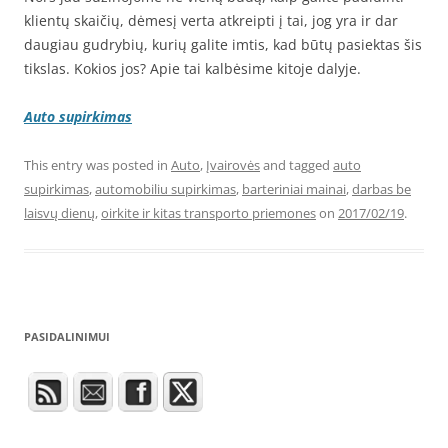
klientų skaičių, dėmesį verta atkreipti į tai, jog yra ir dar
daugiau gudrybių, kurių galite imtis, kad būtų pasiektas šis
tikslas. Kokios jos? Apie tai kalbėsime kitoje dalyje.
Auto supirkimas
This entry was posted in
Auto
,
Įvairovės
and tagged
auto
supirkimas
,
automobiliu supirkimas
,
barteriniai mainai
,
darbas be
laisvų dienų
,
oirkite ir kitas transporto priemones
on
2017/02/19
.
PASIDALINIMUI