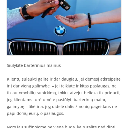
Siūlykite barterinius mainus
Klientų sulaukti galite ir dar daugiau, jei dėmesį atkreipsite
ir į dar vieną galimybę – jei teikiate ir kitas paslaugas, ne
tik automobilių supirkimą, tokiu atveju, belieka tik pridurti,
jog klientams turėtumėte pasiūlyti barterinių mainų
galimybę – tikėtina, jog didelė dalis žmonių pageidaus ne
papildomų eurų, o paslaugos.
Nors jau sužinojome ne vieną būdą, kaip galite padidinti