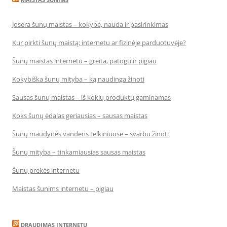
Josera šunų maistas – kokybė, nauda ir pasirinkimas
Kur pirkti šunų maistą: internetu ar fizinėje parduotuvėje?
Šunų maistas internetu – greita, patogu ir pigiau
Kokybiška šunų mityba – ką naudinga žinoti
Sausas šunų maistas – iš kokių produktų gaminamas
Koks šunų ėdalas geriausias – sausas maistas
Šunų maudynės vandens telkiniuose – svarbu žinoti
Šunų mityba – tinkamiausias sausas maistas
Šunų prekės internetu
Maistas šunims internetu – pigiau
DRAUDIMAS INTERNETU