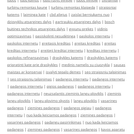
lubos
|
lubu kainos
|
lubu rusys vilniuje
|
lubos vilniuje
|
siltnamiai
|
turbinu remontas kaune
|
turbinu remontas klaipeda
|
straipsniai
katems
|
laiminga kate
|
cbd aliejus
|
zaislai berniukams nuo
|
dziovykliu atsargines dalys
|
gartraukiu atsargines dalys
|
bosch
buitines technikos atsargines dalys
|
gyvunu prekes
|
vidinis
optimizavimas
|
pasiskolinti nesudėtinga
|
paskolos internetu
|
paskolos internetu
|
greitasis kreditas
|
greitas kreditas
|
greitas
kreditas internetu
|
greitieji kreditai internetu
|
kreditas internetu
|
paskolos refinansavimas
|
draskykles katems
|
draskykles katems
|
pripratinti kate prie draskykles
|
medinis namelis su ciuozykla
|
sausas
maistas ar konservai
|
isvalyti tepalo demes
|
seo straipsniu talpinimas
|
seo straipsniu talpinimas
|
padangos internetu
|
padangos internetu
|
padangos internetu
|
pigios padangos
|
padangos internetu
|
padangos internetu
|
neuzsalantis zieminis langu ploviklis
|
zieminis
langu ploviklis
|
langu plovimo skystis
|
langu ploviklis
|
vasarines
padangos
|
ziemines padangos
|
padangos pigiau
|
padangos
internetu
|
nuo kada keiciamos padangos
|
ziemines padangos
|
vasarines padangos
|
padangu pasirinkimas
|
nuo kada keiciamos
padangos
|
ziemines padangos
|
vasarines padangos
|
kavos aparatu