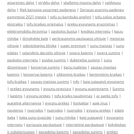
atsargines dalys
|
viryklių dalys
|
skalbimo masinu dalys
|
saldytuvu
dalys
|
Kiek kainuoja vasarines padangos
|
Geriausi asariniu padangu
gamintojai 2021 metais
|
tofu su bambuko anglimi
|
tofu zalios arbatos
ekstraktu
|
tofu kraikas originalus
|
prekiu gyvunams grazinimas
|
elektromobiliu ikrovimui
|
paskolos bustui
|
kreditas internetu
|
kaciu
mityba
|
išmokykite katę
|
perkraustymo paslaugos vilniuje
|
meistras
vilniuje
|
odontologijos klinika
|
super premium
|
sunu maistas
|
sunu
edalas
|
valandinis darzelis vilniuje
|
josera katems
|
josera sunims
|
paskolos internetu
|
guoliai sunims
|
dubeneliai sunims
|
sunu
dziovintuvai
|
konservai sunims
|
kaciu tualetas
|
sausas maistas
katems
|
konservai katems
|
silikoninis kraikas
|
bentonitinis kraikas
|
tofu kraikas
|
sausas maistas sunims
|
info
|
kaip sutaupyti gyvunams
|
prekes gyvunams
|
gyvunu prieziura
|
gyvunu augintojams
|
šunims
|
katėms
|
gyvunu prekes
|
tofu kraiko naudojimas
|
ar patiks tofu
|
augalinė alternatyva
|
gyvunu prekes
|
kontaktai
|
apie mus
|
naujienos
|
nuorodos
|
nuorodos
|
nuorodos
|
gyvunu prekes
|
edalo
itaka
|
itaka sunu isvaizdai
|
sunu mityba
|
kaip sutaupyti
|
gyvunams
internetu
|
geriausia parduotuve
|
internetine parduotuve
|
kokybiskas
ir subalansuotas
|
pavadeliai katems
|
pavadeliai sunims
|
prekes