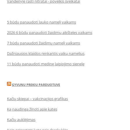
Vandenyje rasti nitratai - poveikis sveikatai
5 būdų panaudoti lauko namelį vaikams
2026 6 būdų panaudoti žaidimų aikšteles vaikams
7 būdų panaudoti žaidimų namelį vaikams
Dažniausios klaidos renkantis vaikų namelius
11 būdų panaudoti medinę laipiojimo sienelę
GYVUNU PREKIU PARDUOTUVE
Kačių skiepai – vakcinacijos grafikas
Ką naudinga žinoti apie kates
Kačių auklėjimas