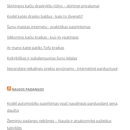
Skirtingos kačių draskyklių rūšys – skirtingi privalumai
Kodėl katės drasko baldus - kaip to išvengti?
Šunų maistas internetu - praktiškas pasirinkimas
Silikoninis kačių kraikas - kuo jis ypatingas
Ar mano katei patiks Tofu kraikas
Kokybiškas ir subalansuotas šunų ėdalas
Nerandate reikalingų prekių gyvūnams - internetinė parduotuvė
NAUJOS PADANGOS
Kodėl automobilių supirkimas ypač naudingas parduodant seną,
daužtą
Žieminių padangų reikšmės – Nauda ir atsakomybė pažeidus
taisykles