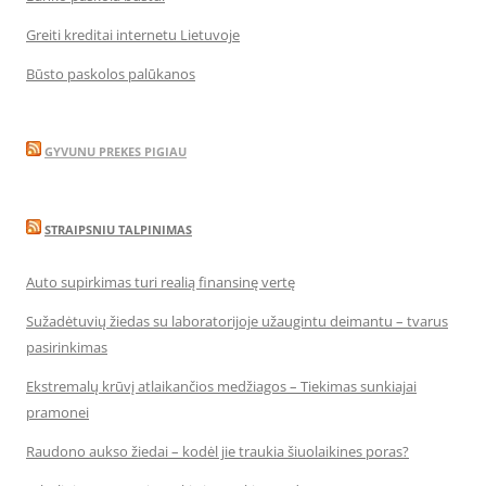
Greiti kreditai internetu Lietuvoje
Būsto paskolos palūkanos
GYVUNU PREKES PIGIAU
STRAIPSNIU TALPINIMAS
Auto supirkimas turi realią finansinę vertę
Sužadėtuvių žiedas su laboratorijoje užaugintu deimantu – tvarus
pasirinkimas
Ekstremalų krūvį atlaikančios medžiagos – Tiekimas sunkiajai
pramonei
Raudono aukso žiedai – kodėl jie traukia šiuolaikines poras?