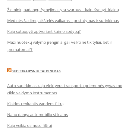
Žieminių padangų žymėjimas yra svarbus – kaip išvengti klaidų
Medinės žaidimų aikštelės vaikams – pristatymas ir surinkimas
Kaip sutaupyti aptveriant kaimo sodybą?
Maži nuotekų valymo įrenginiai gali veikti ne tik tyliai, bet ir
„nematomai‘‘?
SEO STRAIPSNIU TALPINIMAS
Auto supirkimas kaip efektyvus transporto priemonės gyvavimo
ciklo valdymo instrumentas
Klaidos renkantis vandens filtrą
Nano danga automobilio stiklams
Kaip veikia osmoso filtrai