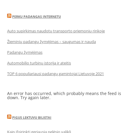
PERKU PADANGAS INTERNETU
Auto supirkimas naudotų transporto priemonių rinkoje
Žieminių padangų žymėjimas – saugumas ir nauda
Padangų žymėjimas
Automobilio turbinų istorija ir ateitis
TOP 6 populiariausi padangų gamintojai Lietuvoje 2021
An error has occurred, which probably means the feed is
down. Try again later.
PIGUS LEKTUVU BILIETAI
Kaip išsirinkti geriausią pelėsio valiklį