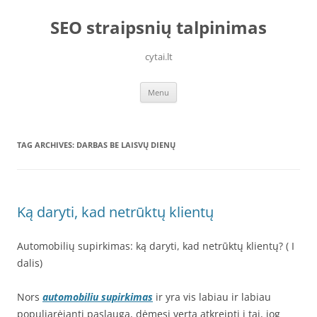
Skip
to
SEO straipsnių talpinimas
content
cytai.lt
Menu
TAG ARCHIVES:
DARBAS BE LAISVŲ DIENŲ
Ką daryti, kad netrūktų klientų
Automobilių supirkimas: ką daryti, kad netrūktų klientų? ( I
dalis)
Nors
automobiliu supirkimas
ir yra vis labiau ir labiau
populiarėjanti paslauga, dėmesį verta atkreipti į tai, jog