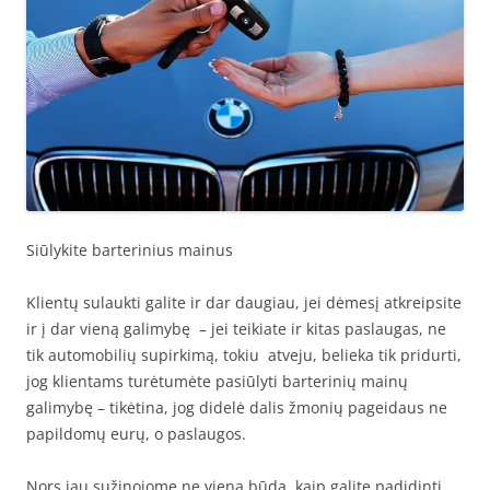
Siūlykite barterinius mainus
Klientų sulaukti galite ir dar daugiau, jei dėmesį atkreipsite
ir į dar vieną galimybę – jei teikiate ir kitas paslaugas, ne
tik automobilių supirkimą, tokiu atveju, belieka tik pridurti,
jog klientams turėtumėte pasiūlyti barterinių mainų
galimybę – tikėtina, jog didelė dalis žmonių pageidaus ne
papildomų eurų, o paslaugos.
Nors jau sužinojome ne vieną būdą, kaip galite padidinti