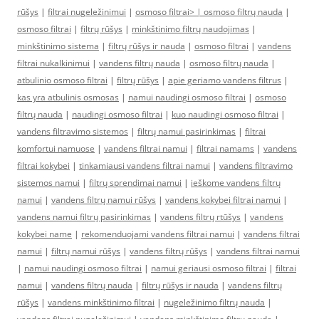
rūšys
|
filtrai nugeležinimui
|
osmoso filtrai> |
osmoso filtrų nauda
|
osmoso filtrai
|
filtrų rūšys
|
minkštinimo filtrų naudojimas
|
minkštinimo sistema
|
filtrų rūšys ir nauda
|
osmoso filtrai
|
vandens
filtrai nukalkinimui
|
vandens filtrų nauda
|
osmoso filtrų nauda
|
atbulinio osmoso filtrai
|
filtrų rūšys
|
apie geriamo vandens filtrus
|
kas yra atbulinis osmosas
|
namui naudingi osmoso filtrai
|
osmoso
filtrų nauda
|
naudingi osmoso filtrai
|
kuo naudingi osmoso filtrai
|
vandens filtravimo sistemos
|
filtrų namui pasirinkimas
|
filtrai
komfortui namuose
|
vandens filtrai namui
|
filtrai namams
|
vandens
filtrai kokybei
|
tinkamiausi vandens filtrai namui
|
vandens filtravimo
sistemos namui
|
filtrų sprendimai namui
|
ieškome vandens filtrų
namui
|
vandens filtrų namui rūšys
|
vandens kokybei filtrai namui
|
vandens namui filtrų pasirinkimas
|
vandens filtrų rtūšys
|
vandens
kokybei name
|
rekomenduojami vandens filtrai namui
|
vandens filtrai
namui
|
filtrų namui rūšys
|
vandens filtrų rūšys
|
vandens filtrai namui
|
namui naudingi osmoso filtrai
|
namui geriausi osmoso filtrai
|
filtrai
namui
|
vandens filtrų nauda
|
filtrų rūšys ir nauda
|
vandens filtrų
rūšys
|
vandens minkštinimo filtrai
|
nugeležinimo filtrų nauda
|