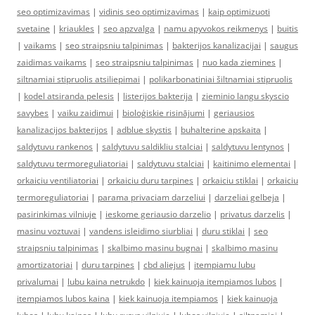
seo optimizavimas
|
vidinis seo optimizavimas
|
kaip optimizuoti
svetaine
|
kriaukles
|
seo apzvalga
|
namu apyvokos reikmenys
|
buitis
|
vaikams
|
seo straipsniu talpinimas
|
bakterijos kanalizacijai
|
saugus
zaidimas vaikams
|
seo straipsniu talpinimas
|
nuo kada ziemines
|
siltnamiai stipruolis atsiliepimai
|
polikarbonatiniai šiltnamiai stipruolis
|
kodel atsiranda pelesis
|
listerijos bakterija
|
zieminio langu skyscio
savybes
|
vaiku zaidimui
|
bioloģiskie risinājumi
|
geriausios
kanalizacijos bakterijos
|
adblue skystis
|
buhalterine apskaita
|
saldytuvu rankenos
|
saldytuvu saldikliu stalciai
|
saldytuvu lentynos
|
saldytuvu termoreguliatoriai
|
saldytuvu stalciai
|
kaitinimo elementai
|
orkaiciu ventiliatoriai
|
orkaiciu duru tarpines
|
orkaiciu stiklai
|
orkaiciu
termoreguliatoriai
|
parama privaciam darzeliui
|
darzeliai gelbeja
|
pasirinkimas vilniuje
|
ieskome geriausio darzelio
|
privatus darzelis
|
masinu voztuvai
|
vandens isleidimo siurbliai
|
duru stiklai
|
seo
straipsniu talpinimas
|
skalbimo masinu bugnai
|
skalbimo masinu
amortizatoriai
|
duru tarpines
|
cbd aliejus
|
itempiamu lubu
privalumai
|
lubu kaina netrukdo
|
kiek kainuoja itempiamos lubos
|
itempiamos lubos kaina
|
kiek kainuoja itempiamos
|
kiek kainuoja