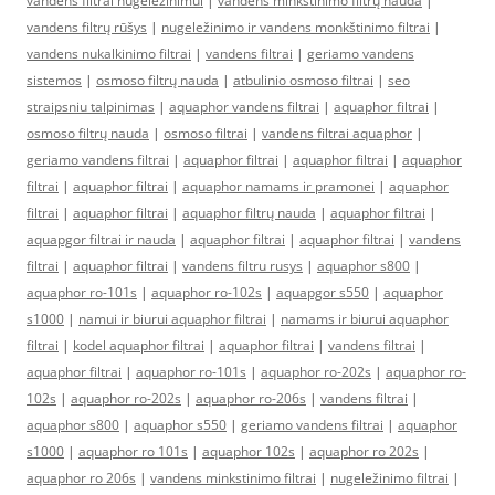
vandens filtrai nugeležinimui
|
vandens minkštinimo filtrų nauda
|
vandens filtrų rūšys
|
nugeležinimo ir vandens monkštinimo filtrai
|
vandens nukalkinimo filtrai
|
vandens filtrai
|
geriamo vandens
sistemos
|
osmoso filtrų nauda
|
atbulinio osmoso filtrai
|
seo
straipsniu talpinimas
|
aquaphor vandens filtrai
|
aquaphor filtrai
|
osmoso filtrų nauda
|
osmoso filtrai
|
vandens filtrai aquaphor
|
geriamo vandens filtrai
|
aquaphor filtrai
|
aquaphor filtrai
|
aquaphor
filtrai
|
aquaphor filtrai
|
aquaphor namams ir pramonei
|
aquaphor
filtrai
|
aquaphor filtrai
|
aquaphor filtrų nauda
|
aquaphor filtrai
|
aquapgor filtrai ir nauda
|
aquaphor filtrai
|
aquaphor filtrai
|
vandens
filtrai
|
aquaphor filtrai
|
vandens filtru rusys
|
aquaphor s800
|
aquaphor ro-101s
|
aquaphor ro-102s
|
aquapgor s550
|
aquaphor
s1000
|
namui ir biurui aquaphor filtrai
|
namams ir biurui aquaphor
filtrai
|
kodel aquaphor filtrai
|
aquaphor filtrai
|
vandens filtrai
|
aquaphor filtrai
|
aquaphor ro-101s
|
aquaphor ro-202s
|
aquaphor ro-
102s
|
aquaphor ro-202s
|
aquaphor ro-206s
|
vandens filtrai
|
aquaphor s800
|
aquaphor s550
|
geriamo vandens filtrai
|
aquaphor
s1000
|
aquaphor ro 101s
|
aquaphor 102s
|
aquaphor ro 202s
|
aquaphor ro 206s
|
vandens minkstinimo filtrai
|
nugeležinimo filtrai
|