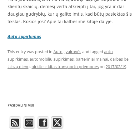
klientų skaičių, dėmesį verta atkreipti į tai, jog yra ir dar
daugiau gudrybių, kurių galite imtis, kad būtų pasiektas šis
tikslas. Kokios jos? Apie tai kalbėsime kitoje dalyje.
Auto supirkimas
This entry was posted in
Auto
,
Įvairovės
and tagged
auto
supirkimas
,
automobiliu supirkimas
,
barteriniai mainai
,
darbas be
laisvų dienų
,
oirkite ir kitas transporto priemones
on
2017/02/19
.
PASIDALINIMUI