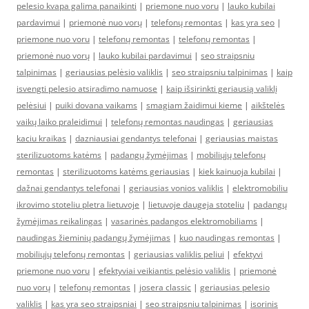
pelesio kvapa galima panaikinti
|
priemone nuo voru
|
lauko kubilai
pardavimui
|
priemonė nuo vorų
|
telefonų remontas
|
kas yra seo
|
priemone nuo voru
|
telefonų remontas
|
telefonų remontas
|
priemonė nuo vorų
|
lauko kubilai pardavimui
|
seo straipsniu
talpinimas
|
geriausias pelėsio valiklis
|
seo straipsniu talpinimas
|
kaip
isvengti pelesio atsiradimo namuose
|
kaip išsirinkti geriausią valiklį
pelėsiui
|
puiki dovana vaikams
|
smagiam žaidimui kieme
|
aikštelės
vaikų laiko praleidimui
|
telefonų remontas naudingas
|
geriausias
kaciu kraikas
|
dazniausiai gendantys telefonai
|
geriausias maistas
sterilizuotoms katėms
|
padangų žymėjimas
|
mobiliųjų telefonų
remontas
|
sterilizuotoms katėms geriausias
|
kiek kainuoja kubilai
|
dažnai gendantys telefonai
|
geriausias vonios valiklis
|
elektromobiliu
ikrovimo stoteliu pletra lietuvoje
|
lietuvoje daugeja stoteliu
|
padangų
žymėjimas reikalingas
|
vasarinės padangos elektromobiliams
|
naudingas žieminių padangų žymėjimas
|
kuo naudingas remontas
|
mobiliųjų telefonų remontas
|
geriausias valiklis peliui
|
efektyvi
priemone nuo voru
|
efektyviai veikiantis pelėsio valiklis
|
priemonė
nuo vorų
|
telefonų remontas
|
josera classic
|
geriausias pelesio
valiklis
|
kas yra seo straipsniai
|
seo straipsniu talpinimas
|
isorinis