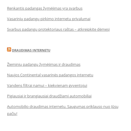
Renkantis padangas žymėjimas yra svarbus
Vasarinių padangų pirkimo internetu privalumai
Svarbus padangų protektoriaus raštas – atkreipkite dėmesį
DRAUDIMAS INTERNETU
Žieminių padangų žymėjimas ir draudimas
Naujos Continental vasarinės padangos internetu
Vandens filtrai namui – kiekvienam gyventojui
Pigiausiai ir brangiausiai draudžiami automobiliai
Automobilio draudimas internetu. Saugumas priklauso nuo Jūsų
pačių!