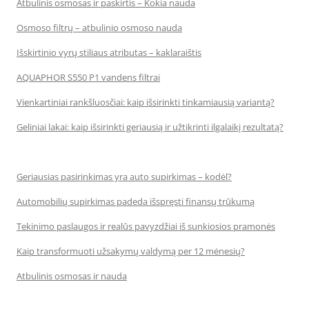
Atbulinis osmosas ir paskirtis – Kokia nauda
Osmoso filtrų – atbulinio osmoso nauda
Išskirtinio vyrų stiliaus atributas – kaklaraištis
AQUAPHOR S550 P1 vandens filtrai
Vienkartiniai rankšluosčiai: kaip išsirinkti tinkamiausią variantą?
Geliniai lakai: kaip išsirinkti geriausią ir užtikrinti ilgalaikį rezultatą?
Geriausias pasirinkimas yra auto supirkimas – kodėl?
Automobilių supirkimas padeda išspręsti finansų trūkumą
Tekinimo paslaugos ir realūs pavyzdžiai iš sunkiosios pramonės
Kaip transformuoti užsakymų valdymą per 12 mėnesių?
Atbulinis osmosas ir nauda