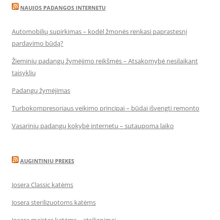
NAUJOS PADANGOS INTERNETU
Automobilių supirkimas – kodėl žmonės renkasi paprastesnį
pardavimo būdą?
Žieminių padangų žymėjimo reikšmės – Atsakomybė nesilaikant
taisyklių
Padangų žymėjimas
Turbokompresoriaus veikimo principai – būdai išvengti remonto
Vasarinių padangų kokybė internetu – sutaupoma laiko
AUGINTINIU PREKES
Josera Classic katėms
Josera sterilizuotoms katėms