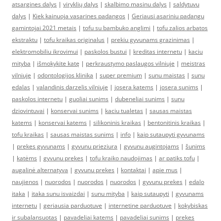
atsargines dalys
|
viryklių dalys
|
skalbimo masinu dalys
|
saldytuvu
dalys
|
Kiek kainuoja vasarines padangos
|
Geriausi asariniu padangu
gamintojai 2021 metais
|
tofu su bambuko anglimi
|
tofu zalios arbatos
ekstraktu
|
tofu kraikas originalus
|
prekiu gyvunams grazinimas
|
elektromobiliu ikrovimui
|
paskolos bustui
|
kreditas internetu
|
kaciu
mityba
|
išmokykite katę
|
perkraustymo paslaugos vilniuje
|
meistras
vilniuje
|
odontologijos klinika
|
super premium
|
sunu maistas
|
sunu
edalas
|
valandinis darzelis vilniuje
|
josera katems
|
josera sunims
|
paskolos internetu
|
guoliai sunims
|
dubeneliai sunims
|
sunu
dziovintuvai
|
konservai sunims
|
kaciu tualetas
|
sausas maistas
katems
|
konservai katems
|
silikoninis kraikas
|
bentonitinis kraikas
|
tofu kraikas
|
sausas maistas sunims
|
info
|
kaip sutaupyti gyvunams
|
prekes gyvunams
|
gyvunu prieziura
|
gyvunu augintojams
|
šunims
|
katėms
|
gyvunu prekes
|
tofu kraiko naudojimas
|
ar patiks tofu
|
augalinė alternatyva
|
gyvunu prekes
|
kontaktai
|
apie mus
|
naujienos
|
nuorodos
|
nuorodos
|
nuorodos
|
gyvunu prekes
|
edalo
itaka
|
itaka sunu isvaizdai
|
sunu mityba
|
kaip sutaupyti
|
gyvunams
internetu
|
geriausia parduotuve
|
internetine parduotuve
|
kokybiskas
ir subalansuotas
|
pavadeliai katems
|
pavadeliai sunims
|
prekes