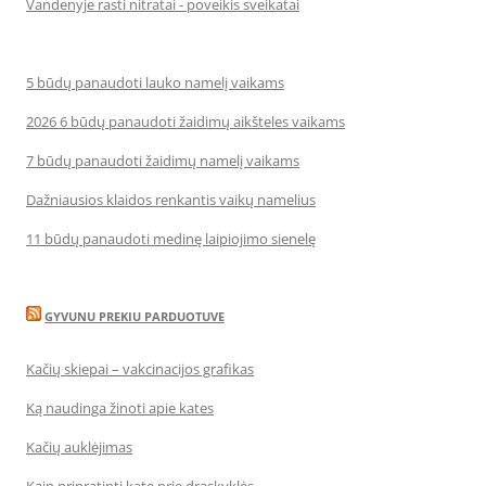
Vandenyje rasti nitratai - poveikis sveikatai
5 būdų panaudoti lauko namelį vaikams
2026 6 būdų panaudoti žaidimų aikšteles vaikams
7 būdų panaudoti žaidimų namelį vaikams
Dažniausios klaidos renkantis vaikų namelius
11 būdų panaudoti medinę laipiojimo sienelę
GYVUNU PREKIU PARDUOTUVE
Kačių skiepai – vakcinacijos grafikas
Ką naudinga žinoti apie kates
Kačių auklėjimas