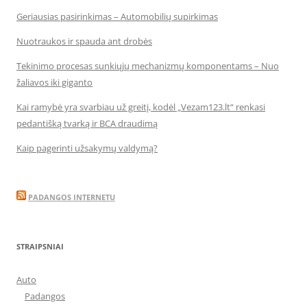
Geriausias pasirinkimas – Automobilių supirkimas
Nuotraukos ir spauda ant drobės
Tekinimo procesas sunkiųjų mechanizmų komponentams – Nuo
žaliavos iki giganto
Kai ramybė yra svarbiau už greitį, kodėl „Vezam123.lt“ renkasi
pedantišką tvarką ir BCA draudimą
Kaip pagerinti užsakymų valdymą?
PADANGOS INTERNETU
STRAIPSNIAI
Auto
Padangos