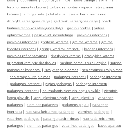
lubos
|
lubu kainos
|
lubu rusys vilniuje
|
lubos vilniuje
|
siltnamiai
|
turbinu remontas kaune
|
turbinu remontas klaipeda
|
straipsniai
katems
|
laiminga kate
|
cbd aliejus
|
zaislai berniukams nuo
|
dziovykliu atsargines dalys
|
gartraukiu atsargines dalys
|
bosch
buitines technikos atsargines dalys
|
gyvunu prekes
|
vidinis
optimizavimas
|
pasiskolinti nesudėtinga
|
paskolos internetu
|
paskolos internetu
|
greitasis kreditas
|
greitas kreditas
|
greitas
kreditas internetu
|
greitieji kreditai internetu
|
kreditas internetu
|
paskolos refinansavimas
|
draskykles katems
|
draskykles katems
|
pripratinti kate prie draskykles
|
medinis namelis su ciuozykla
|
sausas
maistas ar konservai
|
isvalyti tepalo demes
|
seo straipsniu talpinimas
|
seo straipsniu talpinimas
|
padangos internetu
|
padangos internetu
|
padangos internetu
|
pigios padangos
|
padangos internetu
|
padangos internetu
|
neuzsalantis zieminis langu ploviklis
|
zieminis
langu ploviklis
|
langu plovimo skystis
|
langu ploviklis
|
vasarines
padangos
|
ziemines padangos
|
padangos pigiau
|
padangos
internetu
|
nuo kada keiciamos padangos
|
ziemines padangos
|
vasarines padangos
|
padangu pasirinkimas
|
nuo kada keiciamos
padangos
|
ziemines padangos
|
vasarines padangos
|
kavos aparatu