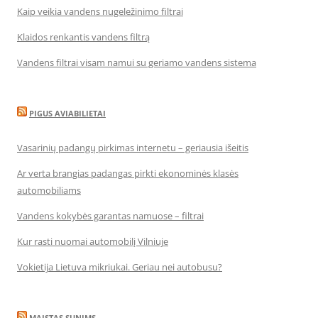
Kaip veikia vandens nugeležinimo filtrai
Klaidos renkantis vandens filtrą
Vandens filtrai visam namui su geriamo vandens sistema
PIGUS AVIABILIETAI
Vasarinių padangų pirkimas internetu – geriausia išeitis
Ar verta brangias padangas pirkti ekonominės klasės
automobiliams
Vandens kokybės garantas namuose – filtrai
Kur rasti nuomai automobilį Vilniuje
Vokietija Lietuva mikriukai. Geriau nei autobusu?
MAISTAS SUNIMS