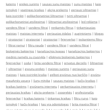
katems
|
prekes sunims
|
sausas sunu maistas
|
sunu maistas
|
kaip
ismokyti
|
ypatingas kraikas
|
akcija prekems
|
geriausi siltnamiai
|
kaip issirinkti
|
polikarbonatiniai šiltnamiai
|
tvirti siltnamiai
|
polikarbonatiniai atsiliepimai
|
šiltnamiai atsiliepimai
|
led reklama
|
vandens filtrai
|
vandens filtrai
|
renkamės filtrus
|
tinkamiausias
maistas
|
maistas internetu
|
geriausias ėdalas
|
augintojams
|
blogas
|
straipsniai
|
straipsniai
|
straipsniai
|
fejerverkai
|
ieskantiems filtru
|
filtrai namui
|
filtru nauda
|
vandens filtrai
|
vandens filtrai
|
biologinės bakterijos
|
kanalizacijos kvapas
|
kanalizacijos bakterijos
|
medinis namelis su ciuozykla
|
efektyvio biologinės bakterijos
|
fejerverkai
|
sodui
|
brita vandens filtrai
|
privatus darzelis
|
šiltnamiai
|
siltnamiai
|
gyvunu prekes
|
maistas sunims
|
geriausias sunu
maistas
|
kaip issirinkti kraika
|
gelbsti gyvūnus nuo karščio
|
gyvūnų
maudynės vasarą
|
šunų mityba
|
sausas maistas
|
kačių kraikas
|
kraikas katėms
|
gyvūnams internetu
|
perkamiausios internetu
|
geriausias kraikas
|
akcija prekems
|
zooprekės
|
profesionalūs
fejerverkai
|
kraikas katems
|
tinkamas kraikas
|
filtru rusys
|
kaip
ismokyti
|
kačių kraikas
|
kas yra odontologas
|
brita maxtra filtrai
|