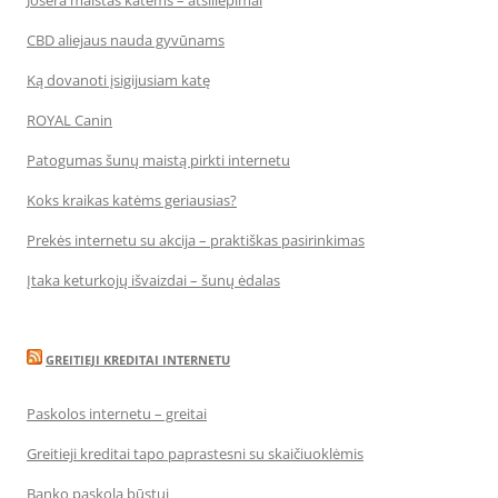
Josera maistas katėms – atsiliepimai
CBD aliejaus nauda gyvūnams
Ką dovanoti įsigijusiam katę
ROYAL Canin
Patogumas šunų maistą pirkti internetu
Koks kraikas katėms geriausias?
Prekės internetu su akcija – praktiškas pasirinkimas
Įtaka keturkojų išvaizdai – šunų ėdalas
GREITIEJI KREDITAI INTERNETU
Paskolos internetu – greitai
Greitieji kreditai tapo paprastesni su skaičiuoklėmis
Banko paskola būstui