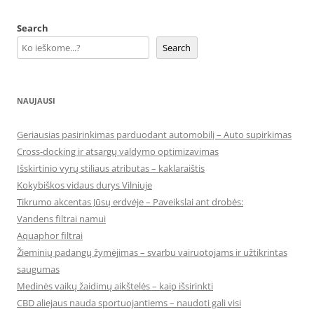
Search
Search
NAUJAUSI
Geriausias pasirinkimas parduodant automobilį – Auto supirkimas
Cross-docking ir atsargų valdymo optimizavimas
Išskirtinio vyrų stiliaus atributas – kaklaraištis
Kokybiškos vidaus durys Vilniuje
Tikrumo akcentas Jūsų erdvėje – Paveikslai ant drobės:
Vandens filtrai namui
Aquaphor filtrai
Žieminių padangų žymėjimas – svarbu vairuotojams ir užtikrintas
saugumas
Medinės vaikų žaidimų aikštelės – kaip išsirinkti
CBD aliejaus nauda sportuojantiems – naudoti gali visi