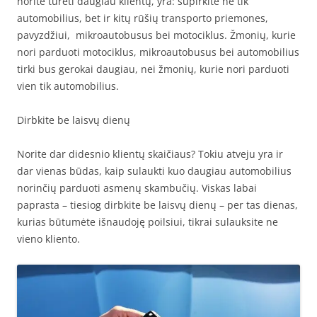
norite turėti daugiau klientų, yra: supirkite ne tik
automobilius, bet ir kitų rūšių transporto priemones,
pavyzdžiui, mikroautobusus bei motociklus. Žmonių, kurie
nori parduoti motociklus, mikroautobusus bei automobilius
tirki bus gerokai daugiau, nei žmonių, kurie nori parduoti
vien tik automobilius.
Dirbkite be laisvų dienų
Norite dar didesnio klientų skaičiaus? Tokiu atveju yra ir
dar vienas būdas, kaip sulaukti kuo daugiau automobilius
norinčių parduoti asmenų skambučių. Viskas labai
paprasta – tiesiog dirbkite be laisvų dienų – per tas dienas,
kurias būtumėte išnaudoję poilsiui, tikrai sulauksite ne
vieno kliento.