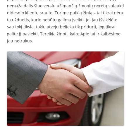
nemaža dalis šiuo verslu užimančių žmonių norėtų sulaukti
didesnio klientų srauto. Turime puikią žinią – tai tikrai nėra
ta užduotis, kurio nebūtų galima įveikti. Jei jau išsikėlėte
sau tokį tikslą, tokiu atveju belieka tik pridurti, jog tikrai
galite jį pasiekti. Tereikia žinoti, kaip. Apie tai ir kalbėsime
jau netrukus.