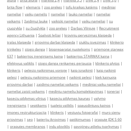
aluna
|
brita aluna
|
marella 2,4
|
marella 3,5
|
style 2,4
|
style 3,6
|
brita flow
|
elemaris
|
zoo prekes
|
tofu kraikas katėms
|
mediniai
nameliai
|
vaikų namelis
|
nameliai
|
lauko nameliai
|
nameliai
vaikams
|
žaidimui lauke
|
vaikiski nameliai
|
vaiku nameliai
|
su
ciuozykla
|
su čiuožykla
|
zoo prekes
|
Darbas Vilniuje
|
Recruitment
agency Lithuania
|
Spalvoti lęšiai
|
kroviniu pervezimas klaipeda
|
tralas klaipeda
|
griovimo darbai klaipeda
|
siukliu isvezimas
|
klinkerio
trinkeles
|
stogo danga
|
biopreparatai nuotekoms
|
priemone starwax
637
|
bakterijos irenginiams kaina
|
bakterijos STARWAX kaina
|
efektyvus valiklis
|
stogo danga renkames geriausia
|
klinkerio plytos
|
klinkeris
|
pelesio naikinimas vonioje
|
kaip isnaikinti
|
kaip naikinti
pelesi
|
pelesiu naikinimo priemone
|
naikinti pelesi
|
kiek kainuoja
griovimo darbai
|
zaidimo nameliai vaikams
|
mediniai vaiku nameliai
|
nameliai zaisti vaikams
|
mediniu nameliu komplektavimas
|
toneriai
|
kaseciu pildymas vilnius
|
kaseciu pildymas kaunas
|
valymo
įrenginiams
|
septikams
|
tualeto valiklis
|
spausdintuvu kainos
|
imones restrukturizacija
|
klinkeris
|
vestuviu fotografai
|
muro sienu
griovimas
|
seo
|
bateriju ikrovimas
|
patikimumas
|
orapute JDK S 60
|
oraputes membranos
|
indu ploviklis
|
pavojingu atlieku tvarkymas
|