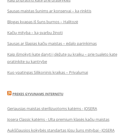
Kaip pripratinti katę prie draskyklės
Sausas maistas šunims ar konservai – ką rinktis
Blogas kvapas iš šuns burnos – Halitozė
Kačių mityba – ką svarbu žinoti
Sausas ar šlapias kačių maistas – ėdalo parinkimas
Kaip išmokyti katę daryti į dėžutę su kraiku – prie tualeto katę
pratinkite su kantrybe
Kuo ypatingas Silikoninis kraikas – Privalumai
PREKES GYVUNAMS INTERNETU
Geriausias maistas sterilizuotoms katėms - JOSERA
Josera Classic katėms - Ulta premium klasės kačių maistas
Aukščiausios kokybės standartas Jūsų šuns mitybai - JOSERA