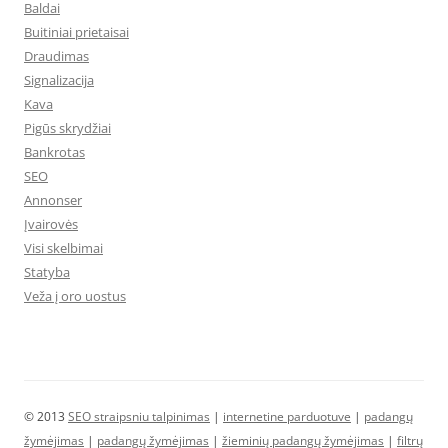
Baldai
Buitiniai prietaisai
Draudimas
Signalizacija
Kava
Pigūs skrydžiai
Bankrotas
SEO
Annonser
Įvairovės
Visi skelbimai
Statyba
Veža į oro uostus
© 2013
SEO straipsniu talpinimas
|
internetine parduotuve
|
padangų
žymėjimas
|
padangų žymėjimas
|
žieminių padangų žymėjimas
|
filtrų