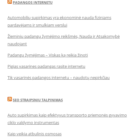
PADANGOS INTERNETU
Automobilių supirkimas yra ekonominė nauda fiziniams
pardavėjams ir smulkiam verslui
Žieminių padangų žymėjimo reikšmės, Nauda ir Atsakomybė
naudojant
Padangų žymėjimas – Viskas ką reikia žinoti
Pigias vasarines padangas rasite internetu
Tik vasarinės padangos internetu – naudotų nepirkčiau
SEO STRAIPSNIU TALPINIMAS
Auto supirkimas kaip efektyvus transporto priemonės gyvavimo
ciklo valdymo instrumentas
Kaip veikia atbulinis osmosas