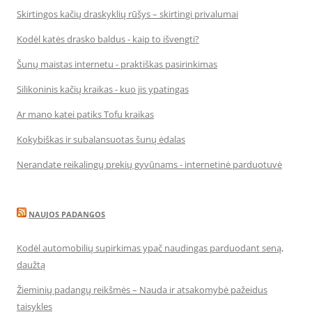
Skirtingos kačių draskyklių rūšys – skirtingi privalumai
Kodėl katės drasko baldus - kaip to išvengti?
Šunų maistas internetu - praktiškas pasirinkimas
Silikoninis kačių kraikas - kuo jis ypatingas
Ar mano katei patiks Tofu kraikas
Kokybiškas ir subalansuotas šunų ėdalas
Nerandate reikalingų prekių gyvūnams - internetinė parduotuvė
NAUJOS PADANGOS
Kodėl automobilių supirkimas ypač naudingas parduodant seną,
daužtą
Žieminių padangų reikšmės – Nauda ir atsakomybė pažeidus
taisykles