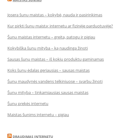
Josera šunų maistas – kokybė, nauda ir pasirinkimas
Kur pirkti šunų maistą: internetu ar fizinėje parduotuvėje?
Šunų maistas internetu – greita, patogu ir pigiau
Kokybiška šunų mityba – ką naudinga žinoti
Sausas šunų maistas – iš kokių produktų gaminamas
Koks šunų ėdalas geriausias – sausas maistas
Šunų maudynės vandens telkiniuose – svarbu žinoti
Šunų mityba – tinkamiausias sausas maistas
Šunų prekės internetu
Maistas šunims internetu – pigiau
DRAUDIMAS INTERNETU