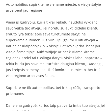
Automobilius supirkite ne viename mieste, o visoje šalyje
arba bent jau regione
Viena iš gudrybių, kuria tikrai reikėtų naudotis vykdant
savo veiklą tuo atveju, jei norėtų sulaukti didelio klientų
srauto, yra tokia: apie save turėtumėte sakyti ne
superkame automobilius Vilniuje, (galimi ir kiti atvejai –
Kaune ar Klaipėdoje), o – visoje Lietuvoje (arba bent jau
visoje Žemaitijoje, Aukštaitijoje ar bet kuriame kitame
regione). Kodėl tai tikslinga daryti? Viskas labai paprasta –
tokiu būdu jūs savaime turėsite daugiau klientų, kadangi į
jus kreipsis asmenys ne tik iš konkretaus miesto, bet ir iš
viso regiono arba visos šalies.
Supirkite ne tik automobilius, bet ir kitų rūšių transporto
priemones
Dar viena gudrybė, kurios taip pat verta imtis tuo atveju, jei