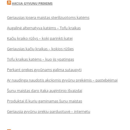
AKCIJA GYVUNU PREKEMS
Geriausias Josera maistas sterilizuotoms katėms
Augalinė alternatyva katėms – Tofu kraikas
Kačių kraiko rūšys – kokį parinkti katei
Geriausias kačių kraikas – kokios rūšies
Tofu kraikas katėms – kuo jis ypatingas
Perkant prekes gyvūnams galima sutaupyti
Ar naudinga naudotis akcijomis gyvūnų prekėmis – pastebėjimai
Šunų maistas daro įtaką augintinio išvaizdai
Produktai iš kurių gaminamas šunų maistas
Geriausia gyvūnų prekių parduotuvė – internetu