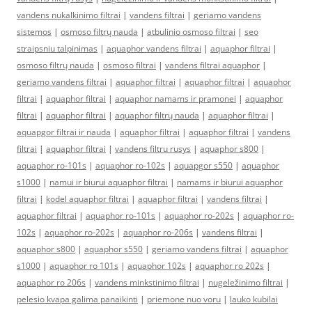
vandens nukalkinimo filtrai
|
vandens filtrai
|
geriamo vandens
sistemos
|
osmoso filtrų nauda
|
atbulinio osmoso filtrai
|
seo
straipsniu talpinimas
|
aquaphor vandens filtrai
|
aquaphor filtrai
|
osmoso filtrų nauda
|
osmoso filtrai
|
vandens filtrai aquaphor
|
geriamo vandens filtrai
|
aquaphor filtrai
|
aquaphor filtrai
|
aquaphor
filtrai
|
aquaphor filtrai
|
aquaphor namams ir pramonei
|
aquaphor
filtrai
|
aquaphor filtrai
|
aquaphor filtrų nauda
|
aquaphor filtrai
|
aquapgor filtrai ir nauda
|
aquaphor filtrai
|
aquaphor filtrai
|
vandens
filtrai
|
aquaphor filtrai
|
vandens filtru rusys
|
aquaphor s800
|
aquaphor ro-101s
|
aquaphor ro-102s
|
aquapgor s550
|
aquaphor
s1000
|
namui ir biurui aquaphor filtrai
|
namams ir biurui aquaphor
filtrai
|
kodel aquaphor filtrai
|
aquaphor filtrai
|
vandens filtrai
|
aquaphor filtrai
|
aquaphor ro-101s
|
aquaphor ro-202s
|
aquaphor ro-
102s
|
aquaphor ro-202s
|
aquaphor ro-206s
|
vandens filtrai
|
aquaphor s800
|
aquaphor s550
|
geriamo vandens filtrai
|
aquaphor
s1000
|
aquaphor ro 101s
|
aquaphor 102s
|
aquaphor ro 202s
|
aquaphor ro 206s
|
vandens minkstinimo filtrai
|
nugeležinimo filtrai
|
pelesio kvapa galima panaikinti
|
priemone nuo voru
|
lauko kubilai