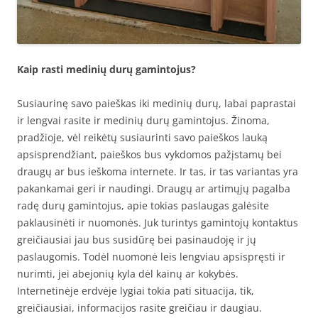
Kaip rasti medinių durų gamintojus?
Susiaurinę savo paieškas iki medinių durų, labai paprastai
ir lengvai rasite ir medinių durų gamintojus. Žinoma,
pradžioje, vėl reikėtų susiaurinti savo paieškos lauką
apsisprendžiant, paieškos bus vykdomos pažįstamų bei
draugų ar bus ieškoma internete. Ir tas, ir tas variantas yra
pakankamai geri ir naudingi. Draugų ar artimųjų pagalba
radę durų gamintojus, apie tokias paslaugas galėsite
paklausinėti ir nuomonės. Juk turintys gamintojų kontaktus
greičiausiai jau bus susidūrę bei pasinaudoję ir jų
paslaugomis. Todėl nuomonė leis lengviau apsispręsti ir
nurimti, jei abejonių kyla dėl kainų ar kokybės.
Internetinėje erdvėje lygiai tokia pati situacija, tik,
greičiausiai, informacijos rasite greičiau ir daugiau.