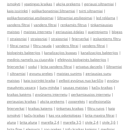
ismokyti
|
ypatingas kraikas
|
akcija prekems
|
geriausi siltnamiai
|
kaip issirinkti
|
polikarbonatiniai šiltnamiai
|
tvirti siltnamiai
|
polikarbonatiniai atsiliepimai
|
šiltnamiai atsiliepimai
|
led reklama
|
vandens filtrai
|
vandens filtrai
|
renkamės filtrus
|
tinkamiausias
maistas
|
maistas internetu
|
geriausias ėdalas
|
augintojams
|
blogas
|
straipsniai
|
straipsniai
|
straipsniai
|
fejerverkai
|
ieskantiems filtru
|
filtrai namui
|
filtru nauda
|
vandens filtrai
|
vandens filtrai
|
biologinės bakterijos
|
kanalizacijos kvapas
|
kanalizacijos bakterijos
|
medinis namelis su ciuozykla
|
efektyvio biologinės bakterijos
|
fejerverkai
|
sodui
|
brita vandens filtrai
|
privatus darzelis
|
šiltnamiai
|
siltnamiai
|
gyvunu prekes
|
maistas sunims
|
geriausias sunu
maistas
|
kaip issirinkti kraika
|
gelbsti gyvūnus nuo karščio
|
gyvūnų
maudynės vasarą
|
šunų mityba
|
sausas maistas
|
kačių kraikas
|
kraikas katėms
|
gyvūnams internetu
|
perkamiausios internetu
|
geriausias kraikas
|
akcija prekems
|
zooprekės
|
profesionalūs
fejerverkai
|
kraikas katems
|
tinkamas kraikas
|
filtru rusys
|
kaip
ismokyti
|
kačių kraikas
|
kas yra odontologas
|
brita maxtra filtrai
|
aluna
|
brita aluna
|
marella 2,4
|
marella 3,5
|
style 2,4
|
style 3,6
|
brita flow
|
elemaris
|
zoo prekes
|
tofu kraikas katėms
|
mediniai