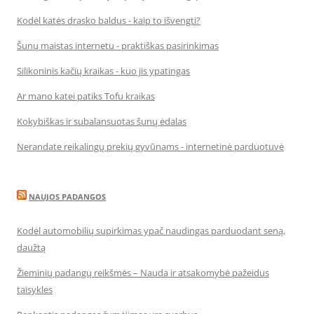
Kodėl katės drasko baldus - kaip to išvengti?
Šunų maistas internetu - praktiškas pasirinkimas
Silikoninis kačių kraikas - kuo jis ypatingas
Ar mano katei patiks Tofu kraikas
Kokybiškas ir subalansuotas šunų ėdalas
Nerandate reikalingų prekių gyvūnams - internetinė parduotuvė
NAUJOS PADANGOS
Kodėl automobilių supirkimas ypač naudingas parduodant seną,
daužtą
Žieminių padangų reikšmės – Nauda ir atsakomybė pažeidus
taisykles