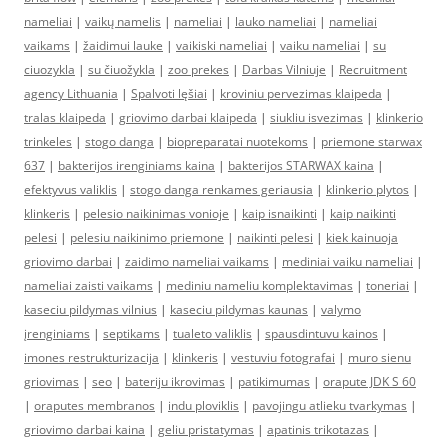
nameliai
|
vaikų namelis
|
nameliai
|
lauko nameliai
|
nameliai
vaikams
|
žaidimui lauke
|
vaikiski nameliai
|
vaiku nameliai
|
su
ciuozykla
|
su čiuožykla
|
zoo prekes
|
Darbas Vilniuje
|
Recruitment
agency Lithuania
|
Spalvoti lęšiai
|
kroviniu pervezimas klaipeda
|
tralas klaipeda
|
griovimo darbai klaipeda
|
siukliu isvezimas
|
klinkerio
trinkeles
|
stogo danga
|
biopreparatai nuotekoms
|
priemone starwax
637
|
bakterijos irenginiams kaina
|
bakterijos STARWAX kaina
|
efektyvus valiklis
|
stogo danga renkames geriausia
|
klinkerio plytos
|
klinkeris
|
pelesio naikinimas vonioje
|
kaip isnaikinti
|
kaip naikinti
pelesi
|
pelesiu naikinimo priemone
|
naikinti pelesi
|
kiek kainuoja
griovimo darbai
|
zaidimo nameliai vaikams
|
mediniai vaiku nameliai
|
nameliai zaisti vaikams
|
mediniu nameliu komplektavimas
|
toneriai
|
kaseciu pildymas vilnius
|
kaseciu pildymas kaunas
|
valymo
įrenginiams
|
septikams
|
tualeto valiklis
|
spausdintuvu kainos
|
imones restrukturizacija
|
klinkeris
|
vestuviu fotografai
|
muro sienu
griovimas
|
seo
|
bateriju ikrovimas
|
patikimumas
|
orapute JDK S 60
|
oraputes membranos
|
indu ploviklis
|
pavojingu atlieku tvarkymas
|
griovimo darbai kaina
|
geliu pristatymas
|
apatinis trikotazas
|