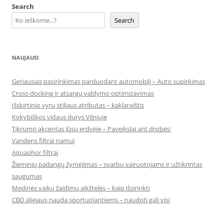
Search
Search
NAUJAUSI
Geriausias pasirinkimas parduodant automobilį – Auto supirkimas
Cross-docking ir atsargų valdymo optimizavimas
Išskirtinio vyrų stiliaus atributas – kaklaraištis
Kokybiškos vidaus durys Vilniuje
Tikrumo akcentas Jūsų erdvėje – Paveikslai ant drobės:
Vandens filtrai namui
Aquaphor filtrai
Žieminių padangų žymėjimas – svarbu vairuotojams ir užtikrintas
saugumas
Medinės vaikų žaidimų aikštelės – kaip išsirinkti
CBD aliejaus nauda sportuojantiems – naudoti gali visi