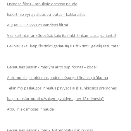
Osmoso filtrų – atbulinio osmoso nauda
Išskirtinio vyrų stiliaus atributas – kaklaraištis
AQUAPHOR S550 P1 vandens filtrai
Vienkartiniai rankšluosčiai: kaip išsirinkti tinkamiausią variantą?
Geliniai lakai: kaip išsirinkti geriausią ir užtikrinti ilgalaikį rezultatą?
Geriausias pasirinkimas yra auto supirkimas – kodėl?
Automobilių supirkimas padeda išspręsti finansų trūkumą
Tekinimo paslaugos ir realūs pavyzdžiai iš sunkiosios pramonės
Kaip transformuoti užsakymų valdymą per 12 mėnesių?
Atbulinis osmosas ir nauda
Geriausias pasirinkimas – Automobilių supirkimas