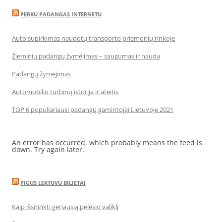
PERKU PADANGAS INTERNETU
Auto supirkimas naudotų transporto priemonių rinkoje
Žieminių padangų žymėjimas – saugumas ir nauda
Padangų žymėjimas
Automobilio turbinų istorija ir ateitis
TOP 6 populiariausi padangų gamintojai Lietuvoje 2021
An error has occurred, which probably means the feed is
down. Try again later.
PIGUS LEKTUVU BILIETAI
Kaip išsirinkti geriausią pelėsio valiklį