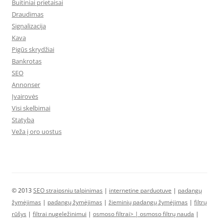
Buitiniai prietaisai
Draudimas
Signalizacija
Kava
Pigūs skrydžiai
Bankrotas
SEO
Annonser
Įvairovės
Visi skelbimai
Statyba
Veža į oro uostus
© 2013
SEO straipsniu talpinimas
|
internetine parduotuve
|
padangų
žymėjimas
|
padangų žymėjimas
|
žieminių padangų žymėjimas
|
filtrų
rūšys
|
filtrai nugeležinimui
|
osmoso filtrai> |
osmoso filtrų nauda
|