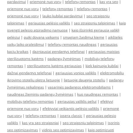
pardavimui
|
priemonė nuo vorų
|
telefonų remontas
|
kas yra seo
|
priemone nuo voru
|
telefonų remontas
|
telefonų remontas
|
priemonė nuo vorų
|
lauko kubilai pardavimui
|
seo straipsniu
talpinimas
|
geriausias pelėsio valiklis
|
seo straipsniu talpinimas
|
kaip
isvengti pelesio atsiradimo namuose
|
kaip išsirinkti geriausią valiklį
pelėsiui
|
puiki dovana vaikams
|
smagiam žaidimui kieme
|
aikštelės
vaikų laiko praleidimui
|
telefonų remontas naudingas
|
geriausias
kaciu kraikas
|
dazniausiai gendantys telefonai
|
geriausias maistas
sterilizuotoms katėms
|
padangų žymėjimas
|
mobiliųjų telefonų
remontas
|
sterilizuotoms katėms geriausias
|
kiek kainuoja kubilai
|
dažnai gendantys telefonai
|
geriausias vonios valiklis
|
elektromobiliu
ikrovimo stoteliu pletra lietuvoje
|
lietuvoje daugeja stoteliu
|
padangų
žymėjimas reikalingas
|
vasarinės padangos elektromobiliams
|
naudingas žieminių padangų žymėjimas
|
kuo naudingas remontas
|
mobiliųjų telefonų remontas
|
geriausias valiklis peliui
|
efektyvi
priemone nuo voru
|
efektyviai veikiantis pelėsio valiklis
|
priemonė
nuo vorų
|
telefonų remontas
|
josera classic
|
geriausias pelesio
valiklis
|
kas yra seo straipsniai
|
seo straipsniu talpinimas
|
isorinis
seo optimizavimas
|
vidinis seo optimizavimas
|
kaip optimizuoti