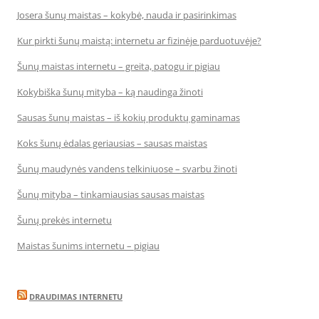
Josera šunų maistas – kokybė, nauda ir pasirinkimas
Kur pirkti šunų maistą: internetu ar fizinėje parduotuvėje?
Šunų maistas internetu – greita, patogu ir pigiau
Kokybiška šunų mityba – ką naudinga žinoti
Sausas šunų maistas – iš kokių produktų gaminamas
Koks šunų ėdalas geriausias – sausas maistas
Šunų maudynės vandens telkiniuose – svarbu žinoti
Šunų mityba – tinkamiausias sausas maistas
Šunų prekės internetu
Maistas šunims internetu – pigiau
DRAUDIMAS INTERNETU