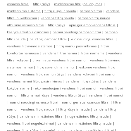
osmoso filtrai
|
filtrų rūšys
|
minkštinimo filtrų naudojimas
|
minkštinimo sistema
|
filtrų rūšys ir nauda
|
osmoso filtrai
|
vandens
filtrai nukalkinimui
|
vandens filtrų nauda
|
osmoso filtrų nauda
|
atbulinio osmoso filtrai
|
filtrų rūšys
|
apie geriamo vandens filtrus
|
kas yra atbulinis osmosas
|
namui naudingi osmoso filtrai
|
osmoso
filtrų nauda
|
naudingi osmoso filtrai
|
kuo naudingi osmoso filtrai
|
vandens filtravimo sistemos
|
filtrų namui pasirinkimas
|
filtrai
komfortui namuose
|
vandens filtrai namui
|
filtrai namams
|
vandens
filtrai kokybei
|
tinkamiausi vandens filtrai namui
|
vandens filtravimo
sistemos namui
|
filtrų sprendimai namui
|
ieškome vandens filtrų
namui
|
vandens filtrų namui rūšys
|
vandens kokybei filtrai namui
|
vandens namui filtrų pasirinkimas
|
vandens filtrų rtūšys
|
vandens
kokybei name
|
rekomenduojami vandens filtrai namui
|
vandens filtrai
namui
|
filtrų namui rūšys
|
vandens filtrų rūšys
|
vandens filtrai namui
|
namui naudingi osmoso filtrai
|
namui geriausi osmoso filtrai
|
filtrai
namui
|
vandens filtrų nauda
|
filtrų rūšys ir nauda
|
vandens filtrų
rūšys
|
vandens minkštinimo filtrai
|
nugeležinimo filtrų nauda
|
vandens filtrai nugeležinimui
|
vandens minkštinimo filtrų nauda
|
vandens filtrų rūšys
|
nugeležinimo ir vandens monkštinimo filtrai
|