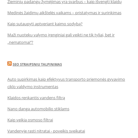
Žieminių padangų žymėjimas yra svarbus – kaip išvengti klaidų
Medinės žaidimų aikštelės vaikams – pristatymas ir surinkimas
Kaip sutaupyti aptveriant kaimo sodybą?
Maži nuotekų valymo įrenginiai gali veikti ne tik tyliai, bet ir
„nematomai‘‘?
SEO STRAIPSNIU TALPINIMAS
Auto supirkimas kaip efektyvus transporto priemonės gyvavimo
ciklo valdymo instrumentas
Klaidos renkantis vandens filtrą
Nano danga automobilio stiklams
Kaip veikia osmoso filtrai
Vandenyje rasti nitratai - poveikis sveikatai