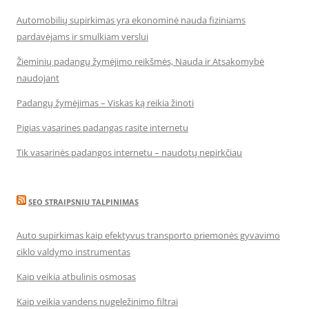
Automobilių supirkimas yra ekonominė nauda fiziniams
pardavėjams ir smulkiam verslui
Žieminių padangų žymėjimo reikšmės, Nauda ir Atsakomybė
naudojant
Padangų žymėjimas – Viskas ką reikia žinoti
Pigias vasarines padangas rasite internetu
Tik vasarinės padangos internetu – naudotų nepirkčiau
SEO STRAIPSNIU TALPINIMAS
Auto supirkimas kaip efektyvus transporto priemonės gyvavimo
ciklo valdymo instrumentas
Kaip veikia atbulinis osmosas
Kaip veikia vandens nugeležinimo filtrai