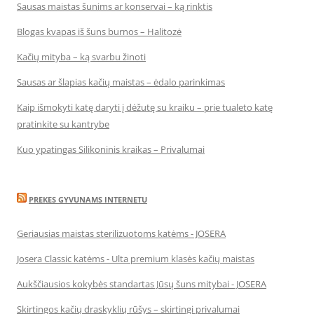
Sausas maistas šunims ar konservai – ką rinktis
Blogas kvapas iš šuns burnos – Halitozė
Kačių mityba – ką svarbu žinoti
Sausas ar šlapias kačių maistas – ėdalo parinkimas
Kaip išmokyti katę daryti į dėžutę su kraiku – prie tualeto katę
pratinkite su kantrybe
Kuo ypatingas Silikoninis kraikas – Privalumai
PREKES GYVUNAMS INTERNETU
Geriausias maistas sterilizuotoms katėms - JOSERA
Josera Classic katėms - Ulta premium klasės kačių maistas
Aukščiausios kokybės standartas Jūsų šuns mitybai - JOSERA
Skirtingos kačių draskyklių rūšys – skirtingi privalumai