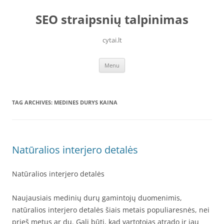
Skip
to
SEO straipsnių talpinimas
content
cytai.lt
Menu
TAG ARCHIVES:
MEDINES DURYS KAINA
Natūralios interjero detalės
Natūralios interjero detalės
Naujausiais medinių durų gamintojų duomenimis,
natūralios interjero detalės šiais metais populiaresnės, nei
prieš metus ar du. Gali būti, kad vartotojas atrado ir jau