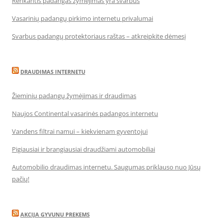
Renkantis padangas žymėjimas yra svarbus
Vasarinių padangų pirkimo internetu privalumai
Svarbus padangų protektoriaus raštas – atkreipkite dėmesį
DRAUDIMAS INTERNETU
Žieminių padangų žymėjimas ir draudimas
Naujos Continental vasarinės padangos internetu
Vandens filtrai namui – kiekvienam gyventojui
Pigiausiai ir brangiausiai draudžiami automobiliai
Automobilio draudimas internetu. Saugumas priklauso nuo Jūsų
pačių!
AKCIJA GYVUNU PREKEMS