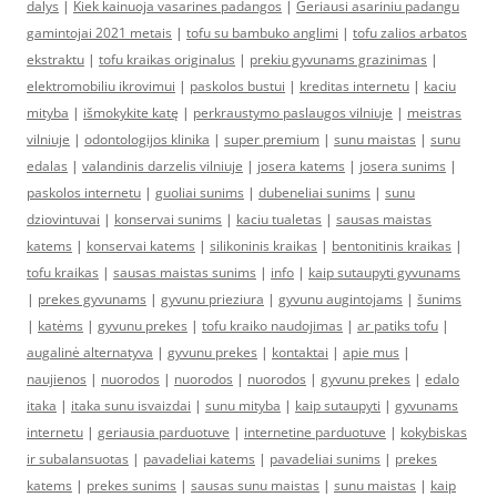
dalys
|
Kiek kainuoja vasarines padangos
|
Geriausi asariniu padangu
gamintojai 2021 metais
|
tofu su bambuko anglimi
|
tofu zalios arbatos
ekstraktu
|
tofu kraikas originalus
|
prekiu gyvunams grazinimas
|
elektromobiliu ikrovimui
|
paskolos bustui
|
kreditas internetu
|
kaciu
mityba
|
išmokykite katę
|
perkraustymo paslaugos vilniuje
|
meistras
vilniuje
|
odontologijos klinika
|
super premium
|
sunu maistas
|
sunu
edalas
|
valandinis darzelis vilniuje
|
josera katems
|
josera sunims
|
paskolos internetu
|
guoliai sunims
|
dubeneliai sunims
|
sunu
dziovintuvai
|
konservai sunims
|
kaciu tualetas
|
sausas maistas
katems
|
konservai katems
|
silikoninis kraikas
|
bentonitinis kraikas
|
tofu kraikas
|
sausas maistas sunims
|
info
|
kaip sutaupyti gyvunams
|
prekes gyvunams
|
gyvunu prieziura
|
gyvunu augintojams
|
šunims
|
katėms
|
gyvunu prekes
|
tofu kraiko naudojimas
|
ar patiks tofu
|
augalinė alternatyva
|
gyvunu prekes
|
kontaktai
|
apie mus
|
naujienos
|
nuorodos
|
nuorodos
|
nuorodos
|
gyvunu prekes
|
edalo
itaka
|
itaka sunu isvaizdai
|
sunu mityba
|
kaip sutaupyti
|
gyvunams
internetu
|
geriausia parduotuve
|
internetine parduotuve
|
kokybiskas
ir subalansuotas
|
pavadeliai katems
|
pavadeliai sunims
|
prekes
katems
|
prekes sunims
|
sausas sunu maistas
|
sunu maistas
|
kaip