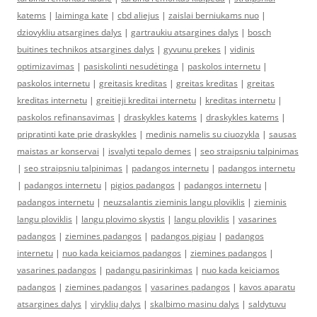
katems
|
laiminga kate
|
cbd aliejus
|
zaislai berniukams nuo
|
dziovykliu atsargines dalys
|
gartraukiu atsargines dalys
|
bosch
buitines technikos atsargines dalys
|
gyvunu prekes
|
vidinis
optimizavimas
|
pasiskolinti nesudėtinga
|
paskolos internetu
|
paskolos internetu
|
greitasis kreditas
|
greitas kreditas
|
greitas
kreditas internetu
|
greitieji kreditai internetu
|
kreditas internetu
|
paskolos refinansavimas
|
draskykles katems
|
draskykles katems
|
pripratinti kate prie draskykles
|
medinis namelis su ciuozykla
|
sausas
maistas ar konservai
|
isvalyti tepalo demes
|
seo straipsniu talpinimas
|
seo straipsniu talpinimas
|
padangos internetu
|
padangos internetu
|
padangos internetu
|
pigios padangos
|
padangos internetu
|
padangos internetu
|
neuzsalantis zieminis langu ploviklis
|
zieminis
langu ploviklis
|
langu plovimo skystis
|
langu ploviklis
|
vasarines
padangos
|
ziemines padangos
|
padangos pigiau
|
padangos
internetu
|
nuo kada keiciamos padangos
|
ziemines padangos
|
vasarines padangos
|
padangu pasirinkimas
|
nuo kada keiciamos
padangos
|
ziemines padangos
|
vasarines padangos
|
kavos aparatu
atsargines dalys
|
viryklių dalys
|
skalbimo masinu dalys
|
saldytuvu