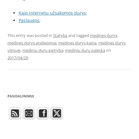
Kaip internetu užsakomos durys
;
Paslaugos
;
This entry was posted in
Statyba
and tagged
medines durys
,
medines durys atsiliepimai
,
medines durys kaina
,
medines durys
vilniuje
,
mediniu duru gamyba
,
mediniu duru paieska
on
2017/04/29
.
PASIDALINIMUI