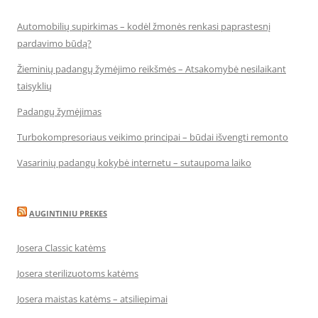
Automobilių supirkimas – kodėl žmonės renkasi paprastesnį
pardavimo būdą?
Žieminių padangų žymėjimo reikšmės – Atsakomybė nesilaikant
taisyklių
Padangų žymėjimas
Turbokompresoriaus veikimo principai – būdai išvengti remonto
Vasarinių padangų kokybė internetu – sutaupoma laiko
AUGINTINIU PREKES
Josera Classic katėms
Josera sterilizuotoms katėms
Josera maistas katėms – atsiliepimai