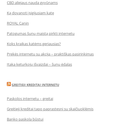
CBD aliejaus nauda gyvūnams
Ką dovanoti įsigijusiam katę
ROYAL Canin
Patogumas šunų maistą pirkti internetu
Koks kraikas katėms geriausias?
Prekės internetu su akcija – praktiškas pasirinkimas
Įtaka keturkojų išvaizdai – šunų ėdalas
GREITIEJI KREDITAI INTERNETU
Paskolos internetu – greitai
Greitieji kreditai tapo paprastesni su skaičiuoklėmis
Banko paskola būstui