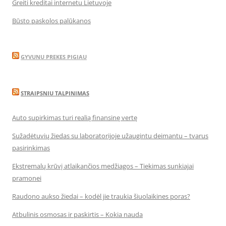
Greiti kreditai internetu Lietuvoje
Būsto paskolos palūkanos
GYVUNU PREKES PIGIAU
STRAIPSNIU TALPINIMAS
Auto supirkimas turi realią finansinę vertę
Sužadėtuvių žiedas su laboratorijoje užaugintu deimantu – tvarus
pasirinkimas
Ekstremalų krūvį atlaikančios medžiagos – Tiekimas sunkiajai
pramonei
Raudono aukso žiedai – kodėl jie traukia šiuolaikines poras?
Atbulinis osmosas ir paskirtis – Kokia nauda