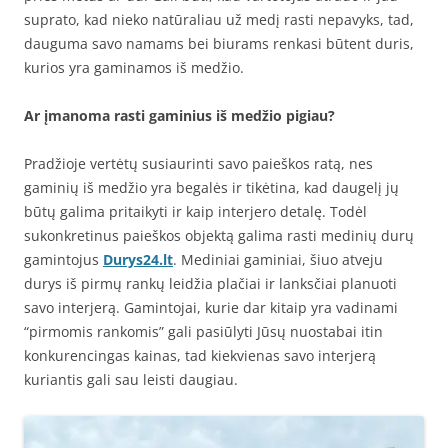
suprato, kad nieko natūraliau už medį rasti nepavyks, tad,
dauguma savo namams bei biurams renkasi būtent duris,
kurios yra gaminamos iš medžio.
Ar įmanoma rasti gaminius iš medžio pigiau?
Pradžioje vertėtų susiaurinti savo paieškos ratą, nes
gaminių iš medžio yra begalės ir tikėtina, kad daugelį jų
būtų galima pritaikyti ir kaip interjero detalę. Todėl
sukonkretinus paieškos objektą galima rasti medinių durų
gamintojus
Durys24.lt
. Mediniai gaminiai, šiuo atveju
durys iš pirmų rankų leidžia plačiai ir lanksčiai planuoti
savo interjerą. Gamintojai, kurie dar kitaip yra vadinami
“pirmomis rankomis” gali pasiūlyti Jūsų nuostabai itin
konkurencingas kainas, tad kiekvienas savo interjerą
kuriantis gali sau leisti daugiau.