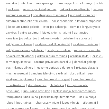
svetaine
|
kriaukles
|
seo apzvalga
|
namu apyvokos reikmenys
|
buitis
|
vaikams
|
seo straipsniu talpinimas
|
bakterijos kanalizacijai
|
saugus
zaidimas vaikams
|
seo straipsniu talpinimas
|
nuo kada ziemines
|
siltnamiai stipruolis atsiliepimai
|
polikarbonatiniai šiltnamiai stipruolis
|
kodel atsiranda pelesis
|
listerijos bakterija
|
zieminio langu skyscio
savybes
|
vaiku zaidimui
|
bioloģiskie risinājumi
|
geriausios
kanalizacijos bakterijos
|
adblue skystis
|
buhalterine apskaita
|
saldytuvu rankenos
|
saldytuvu saldikliu stalciai
|
saldytuvu lentynos
|
saldytuvu termoreguliatoriai
|
saldytuvu stalciai
|
kaitinimo elementai
|
orkaiciu ventiliatoriai
|
orkaiciu duru tarpines
|
orkaiciu stiklai
|
orkaiciu
termoreguliatoriai
|
parama privaciam darzeliui
|
darzeliai gelbeja
|
pasirinkimas vilniuje
|
ieskome geriausio darzelio
|
privatus darzelis
|
masinu voztuvai
|
vandens isleidimo siurbliai
|
duru stiklai
|
seo
straipsniu talpinimas
|
skalbimo masinu bugnai
|
skalbimo masinu
amortizatoriai
|
duru tarpines
|
cbd aliejus
|
itempiamu lubu
privalumai
|
lubu kaina netrukdo
|
kiek kainuoja itempiamos lubos
|
itempiamos lubos kaina
|
kiek kainuoja itempiamos
|
kiek kainuoja
lubos
|
lubu kainos
|
lubu rusys vilniuje
|
lubos vilniuje
|
siltnamiai
|
turbinu remontas kaune
|
turbinu remontas klaipeda
|
straipsniai