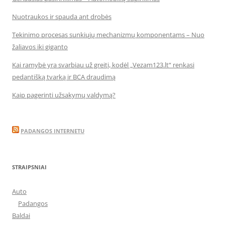
Nuotraukos ir spauda ant drobės
Tekinimo procesas sunkiųjų mechanizmų komponentams – Nuo
žaliavos iki giganto
Kai ramybė yra svarbiau už greitį, kodėl „Vezam123.lt“ renkasi
pedantišką tvarką ir BCA draudimą
Kaip pagerinti užsakymų valdymą?
PADANGOS INTERNETU
STRAIPSNIAI
Auto
Padangos
Baldai