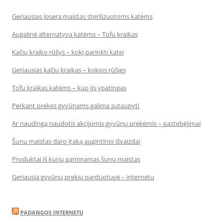
Geriausias Josera maistas sterilizuotoms katėms
Augalinė alternatyva katėms – Tofu kraikas
Kačių kraiko rūšys – kokį parinkti katei
Geriausias kačių kraikas – kokios rūšies
Tofu kraikas katėms – kuo jis ypatingas
Perkant prekes gyvūnams galima sutaupyti
Ar naudinga naudotis akcijomis gyvūnų prekėmis – pastebėjimai
Šunų maistas daro įtaką augintinio išvaizdai
Produktai iš kurių gaminamas šunų maistas
Geriausia gyvūnų prekių parduotuvė – internetu
PADANGOS INTERNETU