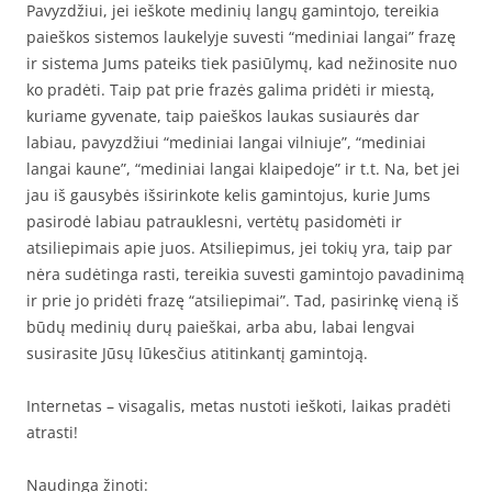
Pavyzdžiui, jei ieškote medinių langų gamintojo, tereikia
paieškos sistemos laukelyje suvesti “mediniai langai” frazę
ir sistema Jums pateiks tiek pasiūlymų, kad nežinosite nuo
ko pradėti. Taip pat prie frazės galima pridėti ir miestą,
kuriame gyvenate, taip paieškos laukas susiaurės dar
labiau, pavyzdžiui “mediniai langai vilniuje”, “mediniai
langai kaune”, “mediniai langai klaipedoje” ir t.t. Na, bet jei
jau iš gausybės išsirinkote kelis gamintojus, kurie Jums
pasirodė labiau patrauklesni, vertėtų pasidomėti ir
atsiliepimais apie juos. Atsiliepimus, jei tokių yra, taip par
nėra sudėtinga rasti, tereikia suvesti gamintojo pavadinimą
ir prie jo pridėti frazę “atsiliepimai”. Tad, pasirinkę vieną iš
būdų medinių durų paieškai, arba abu, labai lengvai
susirasite Jūsų lūkesčius atitinkantį gamintoją.
Internetas – visagalis, metas nustoti ieškoti, laikas pradėti
atrasti!
Naudinga žinoti: