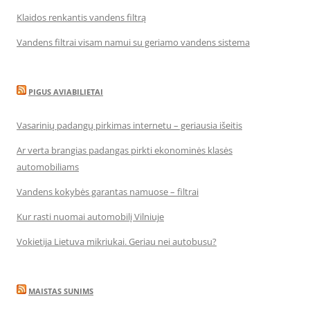
Klaidos renkantis vandens filtrą
Vandens filtrai visam namui su geriamo vandens sistema
PIGUS AVIABILIETAI
Vasarinių padangų pirkimas internetu – geriausia išeitis
Ar verta brangias padangas pirkti ekonominės klasės
automobiliams
Vandens kokybės garantas namuose – filtrai
Kur rasti nuomai automobilį Vilniuje
Vokietija Lietuva mikriukai. Geriau nei autobusu?
MAISTAS SUNIMS