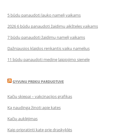
5 būdų panaudoti lauko namelį vaikams
2026 6 būdų panaudoti žaidimų aikšteles vaikams
7 būdų panaudoti žaidimų namelį vaikams
Dažniausios klaidos renkantis vaikų namelius
11 būdų panaudoti medinę laipiojimo sienelę
GYVUNU PREKIU PARDUOTUVE
Kačių skiepai – vakcinacijos grafikas
Ką naudinga žinoti apie kates
Kačių auklėjimas
Kaip pripratinti katę prie draskyklės