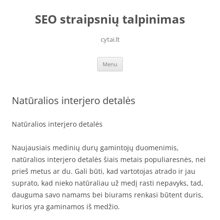
Skip
to
SEO straipsnių talpinimas
content
cytai.lt
Menu
Natūralios interjero detalės
Natūralios interjero detalės
Naujausiais medinių durų gamintojų duomenimis,
natūralios interjero detalės šiais metais populiaresnės, nei
prieš metus ar du. Gali būti, kad vartotojas atrado ir jau
suprato, kad nieko natūraliau už medį rasti nepavyks, tad,
dauguma savo namams bei biurams renkasi būtent duris,
kurios yra gaminamos iš medžio.