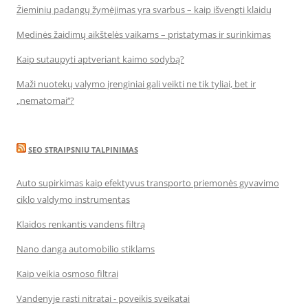
Žieminių padangų žymėjimas yra svarbus – kaip išvengti klaidų
Medinės žaidimų aikštelės vaikams – pristatymas ir surinkimas
Kaip sutaupyti aptveriant kaimo sodybą?
Maži nuotekų valymo įrenginiai gali veikti ne tik tyliai, bet ir
„nematomai‘‘?
SEO STRAIPSNIU TALPINIMAS
Auto supirkimas kaip efektyvus transporto priemonės gyvavimo
ciklo valdymo instrumentas
Klaidos renkantis vandens filtrą
Nano danga automobilio stiklams
Kaip veikia osmoso filtrai
Vandenyje rasti nitratai - poveikis sveikatai