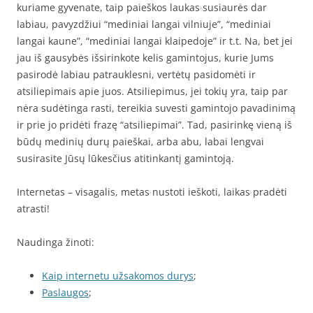
kuriame gyvenate, taip paieškos laukas susiaurės dar
labiau, pavyzdžiui “mediniai langai vilniuje”, “mediniai
langai kaune”, “mediniai langai klaipedoje” ir t.t. Na, bet jei
jau iš gausybės išsirinkote kelis gamintojus, kurie Jums
pasirodė labiau patrauklesni, vertėtų pasidomėti ir
atsiliepimais apie juos. Atsiliepimus, jei tokių yra, taip par
nėra sudėtinga rasti, tereikia suvesti gamintojo pavadinimą
ir prie jo pridėti frazę “atsiliepimai”. Tad, pasirinkę vieną iš
būdų medinių durų paieškai, arba abu, labai lengvai
susirasite Jūsų lūkesčius atitinkantį gamintoją.
Internetas – visagalis, metas nustoti ieškoti, laikas pradėti
atrasti!
Naudinga žinoti:
Kaip internetu užsakomos durys
;
Paslaugos
;