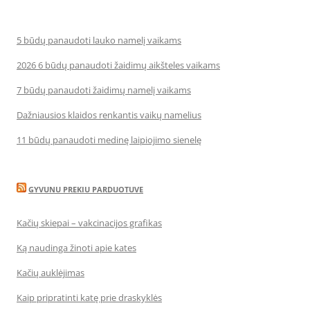
5 būdų panaudoti lauko namelį vaikams
2026 6 būdų panaudoti žaidimų aikšteles vaikams
7 būdų panaudoti žaidimų namelį vaikams
Dažniausios klaidos renkantis vaikų namelius
11 būdų panaudoti medinę laipiojimo sienelę
GYVUNU PREKIU PARDUOTUVE
Kačių skiepai – vakcinacijos grafikas
Ką naudinga žinoti apie kates
Kačių auklėjimas
Kaip pripratinti katę prie draskyklės