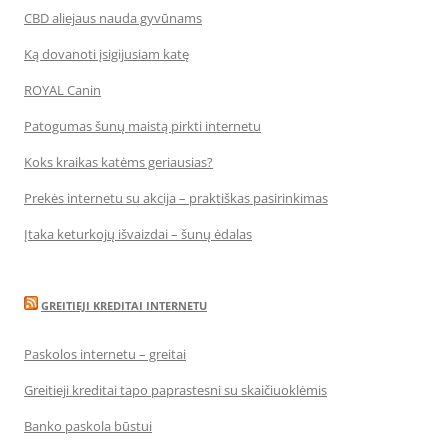
CBD aliejaus nauda gyvūnams
Ką dovanoti įsigijusiam katę
ROYAL Canin
Patogumas šunų maistą pirkti internetu
Koks kraikas katėms geriausias?
Prekės internetu su akcija – praktiškas pasirinkimas
Įtaka keturkojų išvaizdai – šunų ėdalas
GREITIEJI KREDITAI INTERNETU
Paskolos internetu – greitai
Greitieji kreditai tapo paprastesni su skaičiuoklėmis
Banko paskola būstui