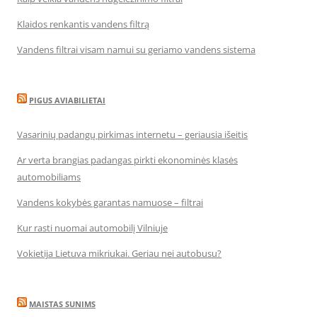
Klaidos renkantis vandens filtrą
Vandens filtrai visam namui su geriamo vandens sistema
PIGUS AVIABILIETAI
Vasarinių padangų pirkimas internetu – geriausia išeitis
Ar verta brangias padangas pirkti ekonominės klasės
automobiliams
Vandens kokybės garantas namuose – filtrai
Kur rasti nuomai automobilį Vilniuje
Vokietija Lietuva mikriukai. Geriau nei autobusu?
MAISTAS SUNIMS