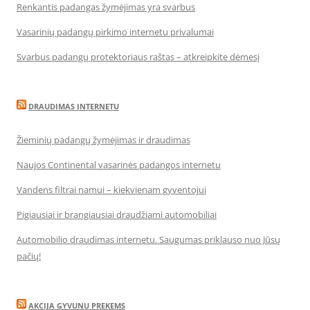
Renkantis padangas žymėjimas yra svarbus
Vasarinių padangų pirkimo internetu privalumai
Svarbus padangų protektoriaus raštas – atkreipkite dėmesį
DRAUDIMAS INTERNETU
Žieminių padangų žymėjimas ir draudimas
Naujos Continental vasarinės padangos internetu
Vandens filtrai namui – kiekvienam gyventojui
Pigiausiai ir brangiausiai draudžiami automobiliai
Automobilio draudimas internetu. Saugumas priklauso nuo Jūsų
pačių!
AKCIJA GYVUNU PREKEMS