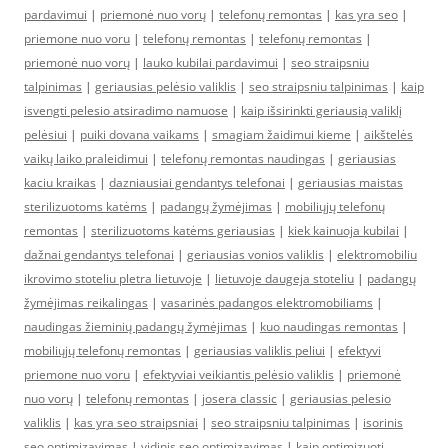
pardavimui
|
priemonė nuo vorų
|
telefonų remontas
|
kas yra seo
|
priemone nuo voru
|
telefonų remontas
|
telefonų remontas
|
priemonė nuo vorų
|
lauko kubilai pardavimui
|
seo straipsniu
talpinimas
|
geriausias pelėsio valiklis
|
seo straipsniu talpinimas
|
kaip
isvengti pelesio atsiradimo namuose
|
kaip išsirinkti geriausią valiklį
pelėsiui
|
puiki dovana vaikams
|
smagiam žaidimui kieme
|
aikštelės
vaikų laiko praleidimui
|
telefonų remontas naudingas
|
geriausias
kaciu kraikas
|
dazniausiai gendantys telefonai
|
geriausias maistas
sterilizuotoms katėms
|
padangų žymėjimas
|
mobiliųjų telefonų
remontas
|
sterilizuotoms katėms geriausias
|
kiek kainuoja kubilai
|
dažnai gendantys telefonai
|
geriausias vonios valiklis
|
elektromobiliu
ikrovimo stoteliu pletra lietuvoje
|
lietuvoje daugeja stoteliu
|
padangų
žymėjimas reikalingas
|
vasarinės padangos elektromobiliams
|
naudingas žieminių padangų žymėjimas
|
kuo naudingas remontas
|
mobiliųjų telefonų remontas
|
geriausias valiklis peliui
|
efektyvi
priemone nuo voru
|
efektyviai veikiantis pelėsio valiklis
|
priemonė
nuo vorų
|
telefonų remontas
|
josera classic
|
geriausias pelesio
valiklis
|
kas yra seo straipsniai
|
seo straipsniu talpinimas
|
isorinis
seo optimizavimas
|
vidinis seo optimizavimas
|
kaip optimizuoti