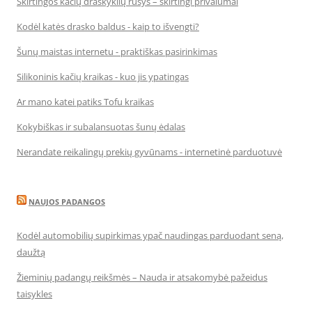
Skirtingos kačių draskyklių rūšys – skirtingi privalumai
Kodėl katės drasko baldus - kaip to išvengti?
Šunų maistas internetu - praktiškas pasirinkimas
Silikoninis kačių kraikas - kuo jis ypatingas
Ar mano katei patiks Tofu kraikas
Kokybiškas ir subalansuotas šunų ėdalas
Nerandate reikalingų prekių gyvūnams - internetinė parduotuvė
NAUJOS PADANGOS
Kodėl automobilių supirkimas ypač naudingas parduodant seną,
daužtą
Žieminių padangų reikšmės – Nauda ir atsakomybė pažeidus
taisykles