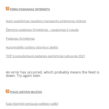
PERKU PADANGAS INTERNETU
Auto supirkimas naudotų transporto priemonių rinkoje
Žieminių padangų žymėjimas – saugumas ir nauda
Padangų žymėjimas
Automobilio turbinų istorija ir ateitis
TOP 6 populiariausi padangų gamintojai Lietuvoje 2021
An error has occurred, which probably means the feed is
down. Try again later.
PIGUS LEKTUVU BILIETAI
Kaip išsirinkti geriausią pelėsio valiklį