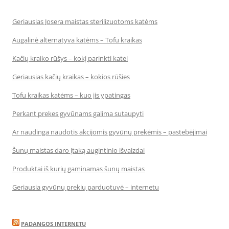
Geriausias Josera maistas sterilizuotoms katėms
Augalinė alternatyva katėms – Tofu kraikas
Kačių kraiko rūšys – kokį parinkti katei
Geriausias kačių kraikas – kokios rūšies
Tofu kraikas katėms – kuo jis ypatingas
Perkant prekes gyvūnams galima sutaupyti
Ar naudinga naudotis akcijomis gyvūnų prekėmis – pastebėjimai
Šunų maistas daro įtaką augintinio išvaizdai
Produktai iš kurių gaminamas šunų maistas
Geriausia gyvūnų prekių parduotuvė – internetu
PADANGOS INTERNETU