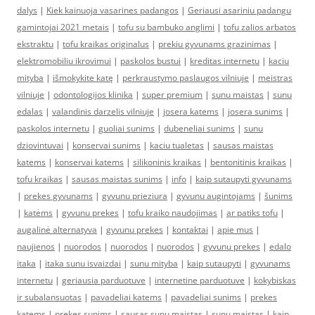
dalys
|
Kiek kainuoja vasarines padangos
|
Geriausi asariniu padangu
gamintojai 2021 metais
|
tofu su bambuko anglimi
|
tofu zalios arbatos
ekstraktu
|
tofu kraikas originalus
|
prekiu gyvunams grazinimas
|
elektromobiliu ikrovimui
|
paskolos bustui
|
kreditas internetu
|
kaciu
mityba
|
išmokykite katę
|
perkraustymo paslaugos vilniuje
|
meistras
vilniuje
|
odontologijos klinika
|
super premium
|
sunu maistas
|
sunu
edalas
|
valandinis darzelis vilniuje
|
josera katems
|
josera sunims
|
paskolos internetu
|
guoliai sunims
|
dubeneliai sunims
|
sunu
dziovintuvai
|
konservai sunims
|
kaciu tualetas
|
sausas maistas
katems
|
konservai katems
|
silikoninis kraikas
|
bentonitinis kraikas
|
tofu kraikas
|
sausas maistas sunims
|
info
|
kaip sutaupyti gyvunams
|
prekes gyvunams
|
gyvunu prieziura
|
gyvunu augintojams
|
šunims
|
katėms
|
gyvunu prekes
|
tofu kraiko naudojimas
|
ar patiks tofu
|
augalinė alternatyva
|
gyvunu prekes
|
kontaktai
|
apie mus
|
naujienos
|
nuorodos
|
nuorodos
|
nuorodos
|
gyvunu prekes
|
edalo
itaka
|
itaka sunu isvaizdai
|
sunu mityba
|
kaip sutaupyti
|
gyvunams
internetu
|
geriausia parduotuve
|
internetine parduotuve
|
kokybiskas
ir subalansuotas
|
pavadeliai katems
|
pavadeliai sunims
|
prekes
katems
|
prekes sunims
|
sausas sunu maistas
|
sunu maistas
|
kaip