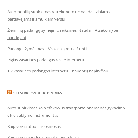
Automobilių supirkimas yra ekonominė nauda fiziniams
pardavėjams ir smulkiam verslui
Žieminių padangų žymėjimo reikšmės, Nauda ir Atsakomybė
naudojant
Padangų žymėjimas – Viskas ką reikia žinoti
Pigias vasarines padangas rasite internetu
Tik vasarinės padangos internetu – naudotų nepirkčiau
SEO STRAIPSNIU TALPINIMAS
Auto supirkimas kaip efektyvus transporto priemonės gyvavimo
ciklo valdymo instrumentas
Kaip veikia atbulinis osmosas
Kaip veikia vandens nugeležinimo filtrai