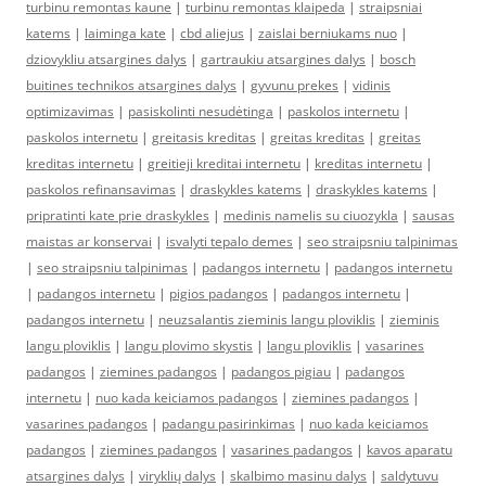
turbinu remontas kaune
|
turbinu remontas klaipeda
|
straipsniai
katems
|
laiminga kate
|
cbd aliejus
|
zaislai berniukams nuo
|
dziovykliu atsargines dalys
|
gartraukiu atsargines dalys
|
bosch
buitines technikos atsargines dalys
|
gyvunu prekes
|
vidinis
optimizavimas
|
pasiskolinti nesudėtinga
|
paskolos internetu
|
paskolos internetu
|
greitasis kreditas
|
greitas kreditas
|
greitas
kreditas internetu
|
greitieji kreditai internetu
|
kreditas internetu
|
paskolos refinansavimas
|
draskykles katems
|
draskykles katems
|
pripratinti kate prie draskykles
|
medinis namelis su ciuozykla
|
sausas
maistas ar konservai
|
isvalyti tepalo demes
|
seo straipsniu talpinimas
|
seo straipsniu talpinimas
|
padangos internetu
|
padangos internetu
|
padangos internetu
|
pigios padangos
|
padangos internetu
|
padangos internetu
|
neuzsalantis zieminis langu ploviklis
|
zieminis
langu ploviklis
|
langu plovimo skystis
|
langu ploviklis
|
vasarines
padangos
|
ziemines padangos
|
padangos pigiau
|
padangos
internetu
|
nuo kada keiciamos padangos
|
ziemines padangos
|
vasarines padangos
|
padangu pasirinkimas
|
nuo kada keiciamos
padangos
|
ziemines padangos
|
vasarines padangos
|
kavos aparatu
atsargines dalys
|
viryklių dalys
|
skalbimo masinu dalys
|
saldytuvu