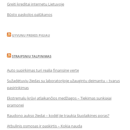
Greiti kreditai internetu Lietuvoje
Būsto paskolos palūkanos
GYVUNU PREKES PIGIAU
STRAIPSNIU TALPINIMAS
Auto supirkimas turi realią finansinę vertę
Sužadėtuvių žiedas su laboratorijoje užaugintu deimantu – tvarus
pasirinkimas
Ekstremalų krūvį atlaikančios medžiagos – Tiekimas sunkiajai
pramonei
Raudono aukso žiedai – kodėl jie traukia šiuolaikines poras?
Atbulinis osmosas ir paskirtis – Kokia nauda