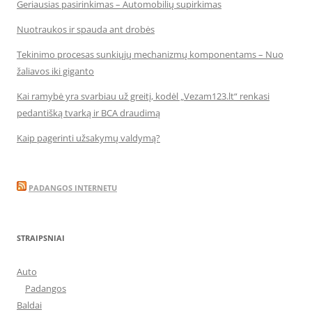
Geriausias pasirinkimas – Automobilių supirkimas
Nuotraukos ir spauda ant drobės
Tekinimo procesas sunkiųjų mechanizmų komponentams – Nuo
žaliavos iki giganto
Kai ramybė yra svarbiau už greitį, kodėl „Vezam123.lt“ renkasi
pedantišką tvarką ir BCA draudimą
Kaip pagerinti užsakymų valdymą?
PADANGOS INTERNETU
STRAIPSNIAI
Auto
Padangos
Baldai