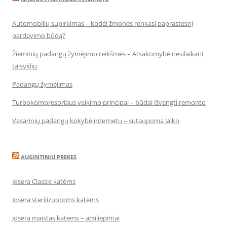
Automobilių supirkimas – kodėl žmonės renkasi paprastesnį
pardavimo būdą?
Žieminių padangų žymėjimo reikšmės – Atsakomybė nesilaikant
taisyklių
Padangų žymėjimas
Turbokompresoriaus veikimo principai – būdai išvengti remonto
Vasarinių padangų kokybė internetu – sutaupoma laiko
AUGINTINIU PREKES
Josera Classic katėms
Josera sterilizuotoms katėms
Josera maistas katėms – atsiliepimai