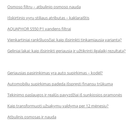
Osmoso filtrų – atbulinio osmoso nauda
Išskirtinio vyrų stiliaus atributas – kaklaraištis
AQUAPHOR S550 P1 vandens filtrai
Vienkartiniai rankšluosčiai: kaip išsirinkti tinkamiausią variantą?
Geliniai lakai: kaip išsirinkti geriausią ir užtikrinti ilgalaikį rezultatą?
Geriausias pasirinkimas yra auto supirkimas – kodėl?
Automobilių supirkimas padeda išspręsti finansų trūkumą
Tekinimo paslaugos ir realūs pavyzdžiai iš sunkiosios pramonės
Kaip transformuoti užsakymų valdymą per 12 mėnesių?
Atbulinis osmosas ir nauda