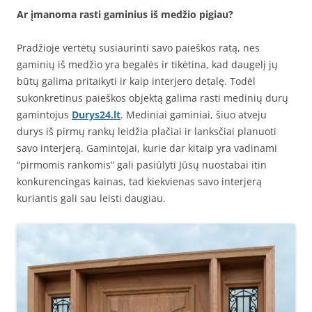
Ar įmanoma rasti gaminius iš medžio pigiau?
Pradžioje vertėtų susiaurinti savo paieškos ratą, nes
gaminių iš medžio yra begalės ir tikėtina, kad daugelį jų
būtų galima pritaikyti ir kaip interjero detalę. Todėl
sukonkretinus paieškos objektą galima rasti medinių durų
gamintojus
Durys24.lt
. Mediniai gaminiai, šiuo atveju
durys iš pirmų rankų leidžia plačiai ir lanksčiai planuoti
savo interjerą. Gamintojai, kurie dar kitaip yra vadinami
“pirmomis rankomis” gali pasiūlyti Jūsų nuostabai itin
konkurencingas kainas, tad kiekvienas savo interjerą
kuriantis gali sau leisti daugiau.