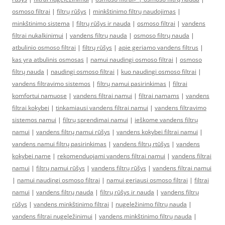
osmoso filtrai
|
filtrų rūšys
|
minkštinimo filtrų naudojimas
|
minkštinimo sistema
|
filtrų rūšys ir nauda
|
osmoso filtrai
|
vandens
filtrai nukalkinimui
|
vandens filtrų nauda
|
osmoso filtrų nauda
|
atbulinio osmoso filtrai
|
filtrų rūšys
|
apie geriamo vandens filtrus
|
kas yra atbulinis osmosas
|
namui naudingi osmoso filtrai
|
osmoso
filtrų nauda
|
naudingi osmoso filtrai
|
kuo naudingi osmoso filtrai
|
vandens filtravimo sistemos
|
filtrų namui pasirinkimas
|
filtrai
komfortui namuose
|
vandens filtrai namui
|
filtrai namams
|
vandens
filtrai kokybei
|
tinkamiausi vandens filtrai namui
|
vandens filtravimo
sistemos namui
|
filtrų sprendimai namui
|
ieškome vandens filtrų
namui
|
vandens filtrų namui rūšys
|
vandens kokybei filtrai namui
|
vandens namui filtrų pasirinkimas
|
vandens filtrų rtūšys
|
vandens
kokybei name
|
rekomenduojami vandens filtrai namui
|
vandens filtrai
namui
|
filtrų namui rūšys
|
vandens filtrų rūšys
|
vandens filtrai namui
|
namui naudingi osmoso filtrai
|
namui geriausi osmoso filtrai
|
filtrai
namui
|
vandens filtrų nauda
|
filtrų rūšys ir nauda
|
vandens filtrų
rūšys
|
vandens minkštinimo filtrai
|
nugeležinimo filtrų nauda
|
vandens filtrai nugeležinimui
|
vandens minkštinimo filtrų nauda
|