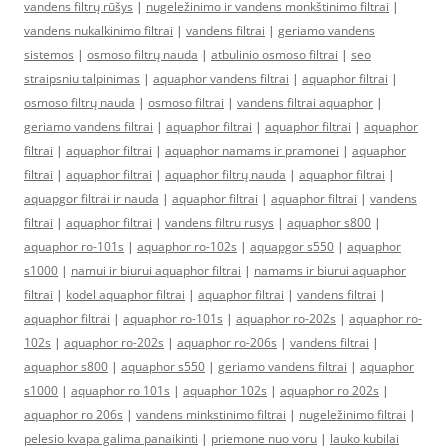
vandens filtrų rūšys
|
nugeležinimo ir vandens monkštinimo filtrai
|
vandens nukalkinimo filtrai
|
vandens filtrai
|
geriamo vandens
sistemos
|
osmoso filtrų nauda
|
atbulinio osmoso filtrai
|
seo
straipsniu talpinimas
|
aquaphor vandens filtrai
|
aquaphor filtrai
|
osmoso filtrų nauda
|
osmoso filtrai
|
vandens filtrai aquaphor
|
geriamo vandens filtrai
|
aquaphor filtrai
|
aquaphor filtrai
|
aquaphor
filtrai
|
aquaphor filtrai
|
aquaphor namams ir pramonei
|
aquaphor
filtrai
|
aquaphor filtrai
|
aquaphor filtrų nauda
|
aquaphor filtrai
|
aquapgor filtrai ir nauda
|
aquaphor filtrai
|
aquaphor filtrai
|
vandens
filtrai
|
aquaphor filtrai
|
vandens filtru rusys
|
aquaphor s800
|
aquaphor ro-101s
|
aquaphor ro-102s
|
aquapgor s550
|
aquaphor
s1000
|
namui ir biurui aquaphor filtrai
|
namams ir biurui aquaphor
filtrai
|
kodel aquaphor filtrai
|
aquaphor filtrai
|
vandens filtrai
|
aquaphor filtrai
|
aquaphor ro-101s
|
aquaphor ro-202s
|
aquaphor ro-
102s
|
aquaphor ro-202s
|
aquaphor ro-206s
|
vandens filtrai
|
aquaphor s800
|
aquaphor s550
|
geriamo vandens filtrai
|
aquaphor
s1000
|
aquaphor ro 101s
|
aquaphor 102s
|
aquaphor ro 202s
|
aquaphor ro 206s
|
vandens minkstinimo filtrai
|
nugeležinimo filtrai
|
pelesio kvapa galima panaikinti
|
priemone nuo voru
|
lauko kubilai