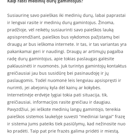
Kaip rasti medinių durų gamintojus?
Susiaurinę savo paieškas iki medinių durų, labai paprastai
ir lengvai rasite ir medinių durų gamintojus. Žinoma,
pradžioje, vėl reikėtų susiaurinti savo paieškos lauką
apsisprendžiant, paieškos bus vykdomos pažįstamų bei
draugų ar bus ieškoma internete. Ir tas, ir tas variantas yra
pakankamai geri ir naudingi. Draugų ar artimųjų pagalba
radę durų gamintojus, apie tokias paslaugas galėsite
paklausinėti ir nuomonės. Juk turintys gamintojų kontaktus
greičiausiai jau bus susidūrę bei pasinaudoję ir jų
paslaugomis. Todėl nuomonė leis lengviau apsispręsti ir
nurimti, jei abejonių kyla dėl kainų ar kokybės.
Internetinėje erdvėje lygiai tokia pati situacija, tik,
greičiausiai, informacijos rasite greičiau ir daugiau.
Pavyzdžiui, jei ieškote medinių langų gamintojo, tereikia
paieškos sistemos laukelyje suvesti “mediniai langai” frazę
ir sistema Jums pateiks tiek pasiūlymų, kad nežinosite nuo
ko pradėti. Taip pat prie frazės galima pridėti ir miestą,