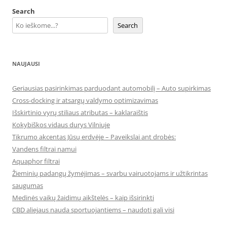
Search
Search
NAUJAUSI
Geriausias pasirinkimas parduodant automobilį – Auto supirkimas
Cross-docking ir atsargų valdymo optimizavimas
Išskirtinio vyrų stiliaus atributas – kaklaraištis
Kokybiškos vidaus durys Vilniuje
Tikrumo akcentas Jūsų erdvėje – Paveikslai ant drobės:
Vandens filtrai namui
Aquaphor filtrai
Žieminių padangų žymėjimas – svarbu vairuotojams ir užtikrintas
saugumas
Medinės vaikų žaidimų aikštelės – kaip išsirinkti
CBD aliejaus nauda sportuojantiems – naudoti gali visi