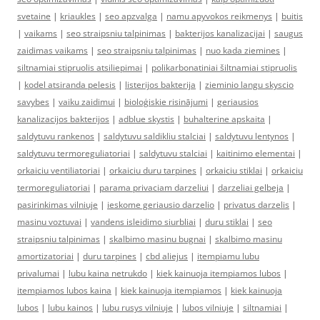
svetaine
|
kriaukles
|
seo apzvalga
|
namu apyvokos reikmenys
|
buitis
|
vaikams
|
seo straipsniu talpinimas
|
bakterijos kanalizacijai
|
saugus
zaidimas vaikams
|
seo straipsniu talpinimas
|
nuo kada ziemines
|
siltnamiai stipruolis atsiliepimai
|
polikarbonatiniai šiltnamiai stipruolis
|
kodel atsiranda pelesis
|
listerijos bakterija
|
zieminio langu skyscio
savybes
|
vaiku zaidimui
|
bioloģiskie risinājumi
|
geriausios
kanalizacijos bakterijos
|
adblue skystis
|
buhalterine apskaita
|
saldytuvu rankenos
|
saldytuvu saldikliu stalciai
|
saldytuvu lentynos
|
saldytuvu termoreguliatoriai
|
saldytuvu stalciai
|
kaitinimo elementai
|
orkaiciu ventiliatoriai
|
orkaiciu duru tarpines
|
orkaiciu stiklai
|
orkaiciu
termoreguliatoriai
|
parama privaciam darzeliui
|
darzeliai gelbeja
|
pasirinkimas vilniuje
|
ieskome geriausio darzelio
|
privatus darzelis
|
masinu voztuvai
|
vandens isleidimo siurbliai
|
duru stiklai
|
seo
straipsniu talpinimas
|
skalbimo masinu bugnai
|
skalbimo masinu
amortizatoriai
|
duru tarpines
|
cbd aliejus
|
itempiamu lubu
privalumai
|
lubu kaina netrukdo
|
kiek kainuoja itempiamos lubos
|
itempiamos lubos kaina
|
kiek kainuoja itempiamos
|
kiek kainuoja
lubos
|
lubu kainos
|
lubu rusys vilniuje
|
lubos vilniuje
|
siltnamiai
|