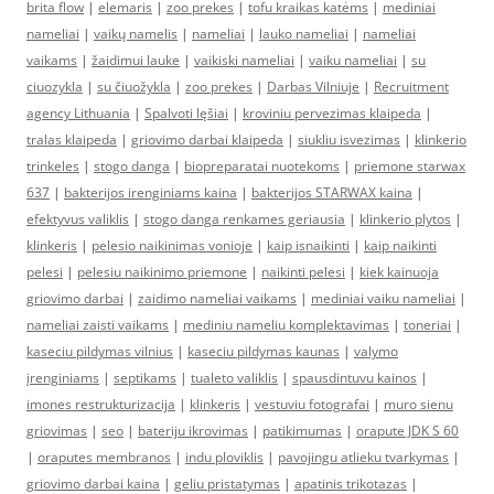
brita flow
|
elemaris
|
zoo prekes
|
tofu kraikas katėms
|
mediniai
nameliai
|
vaikų namelis
|
nameliai
|
lauko nameliai
|
nameliai
vaikams
|
žaidimui lauke
|
vaikiski nameliai
|
vaiku nameliai
|
su
ciuozykla
|
su čiuožykla
|
zoo prekes
|
Darbas Vilniuje
|
Recruitment
agency Lithuania
|
Spalvoti lęšiai
|
kroviniu pervezimas klaipeda
|
tralas klaipeda
|
griovimo darbai klaipeda
|
siukliu isvezimas
|
klinkerio
trinkeles
|
stogo danga
|
biopreparatai nuotekoms
|
priemone starwax
637
|
bakterijos irenginiams kaina
|
bakterijos STARWAX kaina
|
efektyvus valiklis
|
stogo danga renkames geriausia
|
klinkerio plytos
|
klinkeris
|
pelesio naikinimas vonioje
|
kaip isnaikinti
|
kaip naikinti
pelesi
|
pelesiu naikinimo priemone
|
naikinti pelesi
|
kiek kainuoja
griovimo darbai
|
zaidimo nameliai vaikams
|
mediniai vaiku nameliai
|
nameliai zaisti vaikams
|
mediniu nameliu komplektavimas
|
toneriai
|
kaseciu pildymas vilnius
|
kaseciu pildymas kaunas
|
valymo
įrenginiams
|
septikams
|
tualeto valiklis
|
spausdintuvu kainos
|
imones restrukturizacija
|
klinkeris
|
vestuviu fotografai
|
muro sienu
griovimas
|
seo
|
bateriju ikrovimas
|
patikimumas
|
orapute JDK S 60
|
oraputes membranos
|
indu ploviklis
|
pavojingu atlieku tvarkymas
|
griovimo darbai kaina
|
geliu pristatymas
|
apatinis trikotazas
|