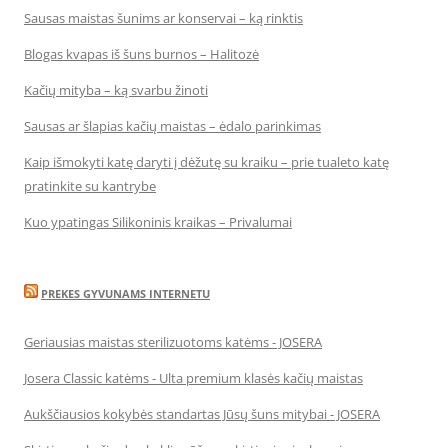
Sausas maistas šunims ar konservai – ką rinktis
Blogas kvapas iš šuns burnos – Halitozė
Kačių mityba – ką svarbu žinoti
Sausas ar šlapias kačių maistas – ėdalo parinkimas
Kaip išmokyti katę daryti į dėžutę su kraiku – prie tualeto katę
pratinkite su kantrybe
Kuo ypatingas Silikoninis kraikas – Privalumai
PREKES GYVUNAMS INTERNETU
Geriausias maistas sterilizuotoms katėms - JOSERA
Josera Classic katėms - Ulta premium klasės kačių maistas
Aukščiausios kokybės standartas Jūsų šuns mitybai - JOSERA