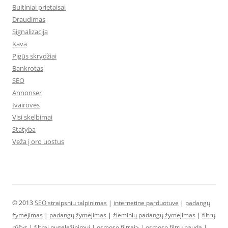
Buitiniai prietaisai
Draudimas
Signalizacija
Kava
Pigūs skrydžiai
Bankrotas
SEO
Annonser
Įvairovės
Visi skelbimai
Statyba
Veža į oro uostus
© 2013
SEO straipsniu talpinimas
|
internetine parduotuve
|
padangų
žymėjimas
|
padangų žymėjimas
|
žieminių padangų žymėjimas
|
filtrų
rūšys
|
filtrai nugeležinimui
|
osmoso filtrai> |
osmoso filtrų nauda
|