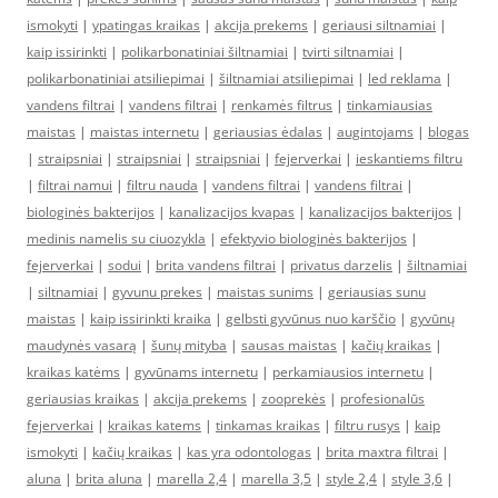
ismokyti
|
ypatingas kraikas
|
akcija prekems
|
geriausi siltnamiai
|
kaip issirinkti
|
polikarbonatiniai šiltnamiai
|
tvirti siltnamiai
|
polikarbonatiniai atsiliepimai
|
šiltnamiai atsiliepimai
|
led reklama
|
vandens filtrai
|
vandens filtrai
|
renkamės filtrus
|
tinkamiausias
maistas
|
maistas internetu
|
geriausias ėdalas
|
augintojams
|
blogas
|
straipsniai
|
straipsniai
|
straipsniai
|
fejerverkai
|
ieskantiems filtru
|
filtrai namui
|
filtru nauda
|
vandens filtrai
|
vandens filtrai
|
biologinės bakterijos
|
kanalizacijos kvapas
|
kanalizacijos bakterijos
|
medinis namelis su ciuozykla
|
efektyvio biologinės bakterijos
|
fejerverkai
|
sodui
|
brita vandens filtrai
|
privatus darzelis
|
šiltnamiai
|
siltnamiai
|
gyvunu prekes
|
maistas sunims
|
geriausias sunu
maistas
|
kaip issirinkti kraika
|
gelbsti gyvūnus nuo karščio
|
gyvūnų
maudynės vasarą
|
šunų mityba
|
sausas maistas
|
kačių kraikas
|
kraikas katėms
|
gyvūnams internetu
|
perkamiausios internetu
|
geriausias kraikas
|
akcija prekems
|
zooprekės
|
profesionalūs
fejerverkai
|
kraikas katems
|
tinkamas kraikas
|
filtru rusys
|
kaip
ismokyti
|
kačių kraikas
|
kas yra odontologas
|
brita maxtra filtrai
|
aluna
|
brita aluna
|
marella 2,4
|
marella 3,5
|
style 2,4
|
style 3,6
|