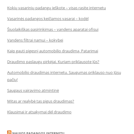
Kokių vasarinių padangų ieškote – visas rasite internetu
Vasarinės padangos keičiamos vasarai – kodėl
Šiuolaikiškas pasirinkimas – vandens aparatai ofisui
Vandens filtrai namui – kokybei
Kaip gauti pigesnį automobilio draudimą. Patarimai
Draudimo paslaugų pirkėjai. Kuriam priklausote Jūs?
Automobilio draudimas internetu. Saugumas priklauso nuo Jūsų
pačių!
Saugaus vairavimo atmintinė
Mitas ar realybė tas pigus draudimas?
Klausimai ir atsakymai dėl draudimo
NAUJOS PADANGOS INTERNETU