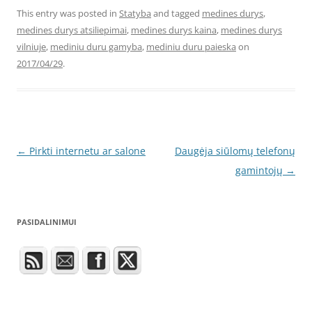
This entry was posted in
Statyba
and tagged
medines durys
,
medines durys atsiliepimai
,
medines durys kaina
,
medines durys
vilniuje
,
mediniu duru gamyba
,
mediniu duru paieska
on
2017/04/29
.
Post
←
Pirkti internetu ar salone
Daugėja siūlomų telefonų
navigation
gamintojų
→
PASIDALINIMUI