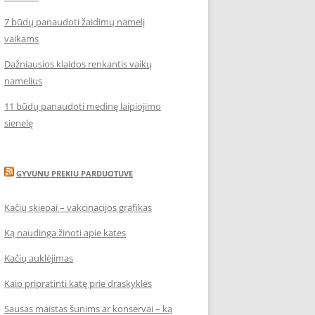
7 būdų panaudoti žaidimų namelį
vaikams
Dažniausios klaidos renkantis vaikų
namelius
11 būdų panaudoti medinę laipiojimo
sienelę
GYVUNU PREKIU PARDUOTUVE
Kačių skiepai – vakcinacijos grafikas
Ką naudinga žinoti apie kates
Kačių auklėjimas
Kaip pripratinti katę prie draskyklės
Sausas maistas šunims ar konservai – ką