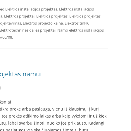
ged
Elektros instaliacijos projektas
,
Elektros instaliacijos
na
,
Elektros projektai
,
Elektros projektas
,
Elektros projektas
rojektavimas
,
Elektros projekto kaina
,
Elektros tinklų
Elektrotechnines dalies projektai
,
Namo elektros instaliacijos
5/06/08
.
rojektas namui
i
ksniai
ikra preke arba paslauga, vienu iš klausimų, į kurį
 tos prekės atlikimo laikas arba kaip vykdomi ir už kiek
ūtų, labai svarbu žinoti, nuo ko jos priklauso. Kadangi
os paslaugos yra skaičiuojamos šimtais, būtų