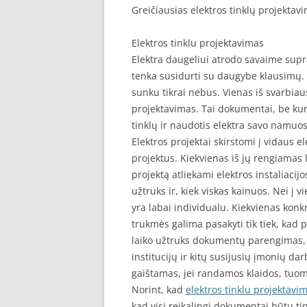
Greičiausias elektros tinklų projektav
Elektros tinklu projektavimas
Elektra daugeliui atrodo savaime supr
tenka susidurti su daugybe klausimų. 
sunku tikrai nebus. Vienas iš svarbiausi
projektavimas. Tai dokumentai, be kur
tinklų ir naudotis elektra savo namuos
Elektros projektai skirstomi į vidaus el
projektus. Kiekvienas iš jų rengiamas 
projektą atliekami elektros instaliacijo
užtruks ir, kiek viskas kainuos. Nei į v
yra labai individualu. Kiekvienas konkr
trukmės galima pasakyti tik tiek, kad p
laiko užtruks dokumentų parengimas, ta
institucijų ir kitų susijusių įmonių dar
gaištamas, jei randamos klaidos, tuome
Norint, kad
elektros tinklu projektavi
kad visi reikalingi dokumentai būtų tin