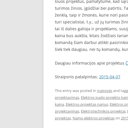
šiuos projektus, pamatytume, kad sąraš
turimos žinios, įgūdžiai bei patirtis. T
ženklą, taip ir žmonės, kurie nori pasi
turi specialistai, t.y., už jų turimas ži
tai iš dalies galioja ir projektams, sus
kaina bus aukšta, kitais žodžiais taria
komandą šiam darbui atlikti pasirinks
šiek tiek daugiau, nei tų komandų, kur
Daugiau informacijos apie projektus
Č
Straipsnis patalpintas:
2015-04-07
This entry was posted in
Įvairovės
and tag
projektavimas
,
Elektros ivado projekto kai
kaina
,
Elektros projektas namui
,
Elektros p
projektavimas
,
Elektrotechnikos projektai
,
projektas
,
Namo elektros projektas
on
201