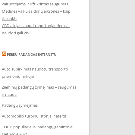
vairuotojams ir užtikrintas saugumas
Medinės vaikų žaidimų aikštelės – kaip
išsirinkti
CBD aliejaus nauda sportuojantiems –
naudoti gali visi
PERKU PADANGAS INTERNETU
Auto supirkimas naudotų transporto
priemonių rinkoje
Žieminių padangų žymėjimas – saugumas
ir nauda
Padangų žymėjimas
Automobilio turbinų istorija ir ateitis
TOP 6 populiariausi padangų gamintojai
Lietuvoje 2021