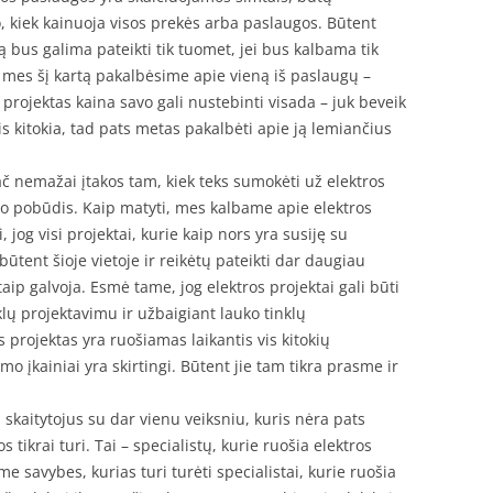
, kiek kainuoja visos prekės arba paslaugos. Būtent
 bus galima pateikti tik tuomet, jei bus kalbama tik
 mes šį kartą pakalbėsime apie vieną iš paslaugų –
s projektas kaina savo gali nustebinti visada – juk beveik
is kitokia, tad pats metas pakalbėti apie ją lemiančius
ač nemažai įtakos tam, kiek teks sumokėti už elektros
to pobūdis. Kaip matyti, mes kalbame apie elektros
, jog visi projektai, kurie kaip nors yra susiję su
 būtent šioje vietoje ir reikėtų pateikti dar daugiau
taip galvoja. Esmė tame, jog elektros projektai gali būti
klų projektavimu ir užbaigiant lauko tinklų
 projektas yra ruošiamas laikantis vis kitokių
mo įkainiai yra skirtingi. Būtent jie tam tikra prasme ir
 skaitytojus su dar vienu veiksniu, kuris nėra pats
s tikrai turi. Tai – specialistų, kurie ruošia elektros
me savybes, kurias turi turėti specialistai, kurie ruošia