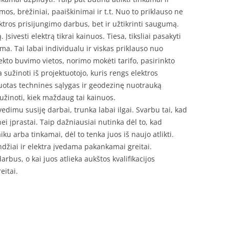
os, brėžiniai, paaiškinimai ir t.t. Nuo to priklauso ne
ektros prisijungimo darbus, bet ir užtikrinti saugumą.
Įsivesti elektrą tikrai kainuos. Tiesa, tiksliai pasakyti
a. Tai labai individualu ir viskas priklauso nuo
jekto buvimo vietos, norimo mokėti tarifo, pasirinkto
a sužinoti iš projektuotojo, kuris rengs elektros
duotas technines sąlygas ir geodezinę nuotrauką
žinoti, kiek maždaug tai kainuos.
įvedimu susiję darbai, trunka labai ilgai. Svarbu tai, kad
nei įprastai. Taip dažniausiai nutinka dėl to, kad
iku arba tinkamai, dėl to tenka juos iš naujo atlikti.
landžiai ir elektra įvedama pakankamai greitai.
rbus, o kai juos atlieka aukštos kvalifikacijos
eitai.