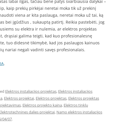
as labai ilgas, tačiau bene patys svarbiausia dalykai –
aip, kaip prekių pirkėjai neretai moka tik už prekinį
naudoti viena ar kita paslauga, neretai moka už tai, ką
nias bei įgūdžius , sukauptą patirtį. Reikia pastebėti, jog
ijusiems su elektra ir nulemia, ar elektros projektas
nt, drąsiai galima teigti, kad kuo profesionalesnę
ite, tuo didesnė tikimybė, kad jos paslaugos kainuos
ių nariai negali vadinti savęs profesionalais.
IA
.
ged
Elektros instaliacijos projektas
,
Elektros instaliacijos
na
,
Elektros projektai
,
Elektros projektas
,
Elektros projektas
rojektavimas
,
Elektros projekto kaina
,
Elektros tinklų
Elektrotechnines dalies projektai
,
Namo elektros instaliacijos
5/04/07
.