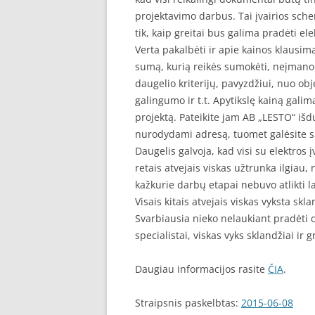
projektavimo darbus. Tai įvairios schem
tik, kaip greitai bus galima pradėti el
Verta pakalbėti ir apie kainos klausimą. 
sumą, kurią reikės sumokėti, neįmanom
daugelio kriterijų, pavyzdžiui, nuo ob
galingumo ir t.t. Apytikslę kainą galim
projektą. Pateikite jam AB „LESTO“ iš
nurodydami adresą, tuomet galėsite su
Daugelis galvoja, kad visi su elektros 
retais atvejais viskas užtrunka ilgiau, 
kažkurie darbų etapai nebuvo atlikti la
Visais kitais atvejais viskas vyksta sk
Svarbiausia nieko nelaukiant pradėti da
specialistai, viskas vyks sklandžiai ir gr
Daugiau informacijos rasite
ČIA
.
Straipsnis paskelbtas:
2015-06-08