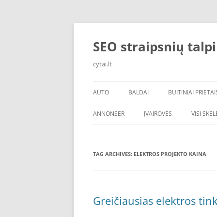
Skip
to
content
SEO straipsnių talp
cytai.lt
AUTO
BALDAI
BUITINIAI PRIETAI
PADANGOS
ANNONSER
ĮVAIROVĖS
VISI SKE
TAG ARCHIVES:
ELEKTROS PROJEKTO KAINA
Greičiausias elektros tin