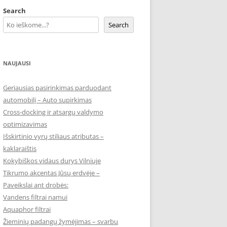
Search
Search
NAUJAUSI
Geriausias pasirinkimas parduodant
automobilį – Auto supirkimas
Cross-docking ir atsargų valdymo
optimizavimas
Išskirtinio vyrų stiliaus atributas –
kaklaraištis
Kokybiškos vidaus durys Vilniuje
Tikrumo akcentas Jūsų erdvėje –
Paveikslai ant drobės:
Vandens filtrai namui
Aquaphor filtrai
Žieminių padangų žymėjimas – svarbu