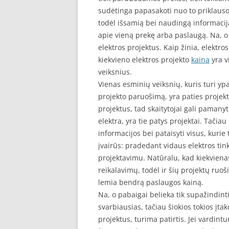
sudėtinga papasakoti nuo to priklauso
todėl išsamią bei naudingą informaciją
apie vieną prekę arba paslaugą. Na, o
elektros projektus. Kaip žinia, elektro
kiekvieno elektros projekto
kaina
yra v
veiksnius.
Vienas esminių veiksnių, kuris turi yp
projekto paruošimą, yra paties projek
projektus, tad skaitytojai gali pamanyti
elektra, yra tie patys projektai. Tačiau
informacijos bei pataisyti visus, kurie 
įvairūs: pradedant vidaus elektros tin
projektavimu. Natūralu, kad kiekvienas
reikalavimų, todėl ir šių projektų ruoši
lemia bendrą paslaugos kainą.
Na, o pabaigai belieka tik supažindinti
svarbiausias, tačiau šiokios tokios įtako
projektus, turima patirtis. Jei vardintu