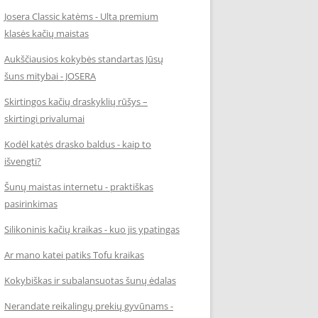
Josera Classic katėms - Ulta premium
klasės kačių maistas
Aukščiausios kokybės standartas Jūsų
šuns mitybai - JOSERA
Skirtingos kačių draskyklių rūšys –
skirtingi privalumai
Kodėl katės drasko baldus - kaip to
išvengti?
Šunų maistas internetu - praktiškas
pasirinkimas
Silikoninis kačių kraikas - kuo jis ypatingas
Ar mano katei patiks Tofu kraikas
Kokybiškas ir subalansuotas šunų ėdalas
Nerandate reikalingų prekių gyvūnams -