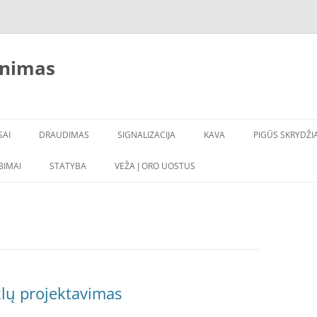
inimas
SAI
DRAUDIMAS
SIGNALIZACIJA
KAVA
PIGŪS SKRYDŽIA
LBIMAI
STATYBA
VEŽA Į ORO UOSTUS
klų projektavimas