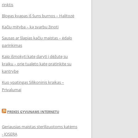
rinktis
Blogas kvapas iš šuns burnos – Halitozė
Kačių mityba – ką svarbu žinoti
Sausas ar šlapias kačių maistas – ėdalo
parinkimas
Kaip išmokyti katę daryti į dėžutę su
kraiku – prie tualeto katę pratinkite su
kantrybe
Kuo ypatingas Silikoninis kraikas –
Privalumai
PREKES GYVUNAMS INTERNETU
Geriausias maistas sterilizuotoms katėms
- JOSERA