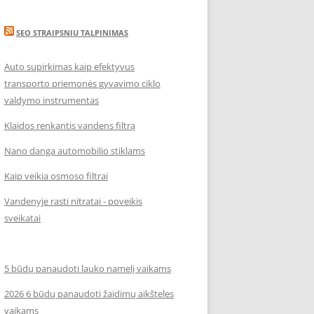
SEO STRAIPSNIU TALPINIMAS
Auto supirkimas kaip efektyvus
transporto priemonės gyvavimo ciklo
valdymo instrumentas
Klaidos renkantis vandens filtrą
Nano danga automobilio stiklams
Kaip veikia osmoso filtrai
Vandenyje rasti nitratai - poveikis
sveikatai
5 būdų panaudoti lauko namelį vaikams
2026 6 būdų panaudoti žaidimų aikšteles
vaikams