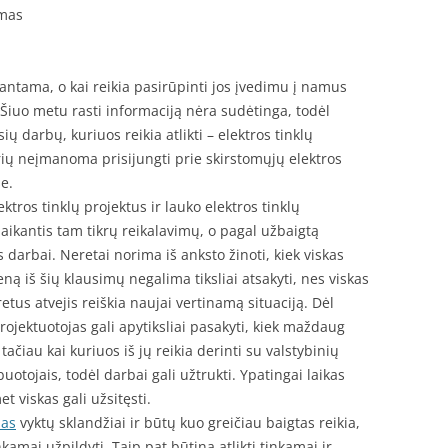
imas
antama, o kai reikia pasirūpinti jos įvedimu į namus
Šiuo metu rasti informaciją nėra sudėtinga, todėl
ų darbų, kuriuos reikia atlikti – elektros tinklų
ių neįmanoma prisijungti prie skirstomųjų elektros
e.
ektros tinklų projektus ir lauko elektros tinklų
laikantis tam tikrų reikalavimų, o pagal užbaigtą
s darbai. Neretai norima iš anksto žinoti, kiek viskas
ieną iš šių klausimų negalima tiksliai atsakyti, nes viskas
etus atvejis reiškia naujai vertinamą situaciją. Dėl
rojektuotojas gali apytiksliai pasakyti, kiek maždaug
čiau kai kuriuos iš jų reikia derinti su valstybinių
buotojais, todėl darbai gali užtrukti. Ypatingai laikas
t viskas gali užsitęsti.
mas
vyktų sklandžiai ir būtų kuo greičiau baigtas reikia,
kamai užpildyti. Taip pat būtina atlikti tinkamai ir