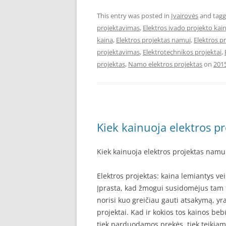
This entry was posted in
Įvairovės
and tag
projektavimas
,
Elektros ivado projekto kai
kaina
,
Elektros projektas namui
,
Elektros p
projektavimas
,
Elektrotechnikos projektai
,
projektas
,
Namo elektros projektas
on
201
Kiek kainuoja elektros p
Kiek kainuoja elektros projektas namu
Elektros projektas: kaina lemiantys vei
Įprasta, kad žmogui susidomėjus tam t
norisi kuo greičiau gauti atsakymą, yra
projektai. Kad ir kokios tos kainos beb
tiek parduodamos prekės, tiek teikiam