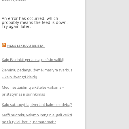
An error has occurred, which
probably means the feed is down.
Try again later.
PIGUS LEKTUVU BILIETAI
Kaip išsirinkti geriausią pelėsio valiklį
Žieminių padangų žymėjimas yra svarbus
– kaip išvengti klaidų
Medinės žaidimų aikštelės vaikams –
pristatymas ir surinkimas
Kaip sutaupyti aptveriant kaimo sodybą?
Maži nuotekų valymo įrenginiai gali veikti
ne tik tyliai, bet ir „nematomai‘‘?