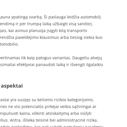
auna ypatingą svarbą. Ši paslauga leidžia automobilį
sprendimą ir per trumpą laiką užbaigti visą sandorį.
jais, kai asmuo planuoja įsigyti kitą transporto
rendžia paveldėjimo klausimus arba tiesiog siekia kuo
tomobilio.
ertinamas tik kaip patogus variantas. Daugeliu atvejų
ksimaliai efektyviai panaudoti laiką ir išvengti ilgalaikio
 aspektai
tai yra susijęs su keliomis rizikos kategorijomis.
 nes ne visi potencialūs pirkėjai veikia sąžiningai ar
ipuliuoti kaina, vilkinti atsiskaitymą arba siūlyti
s. Antra, išlieka teisinė bei administracinė rizika,
savybės perleidimu, kas gali sukelti nemalonių pasekmių