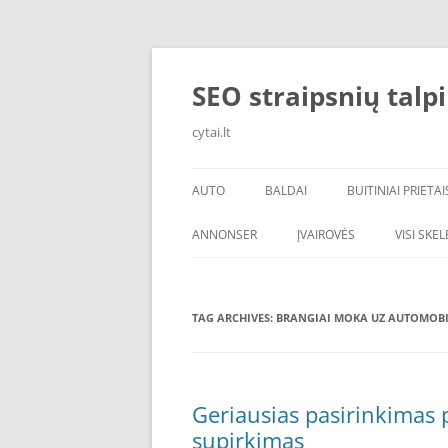
Skip
to
content
SEO straipsnių talp
cytai.lt
AUTO
BALDAI
BUITINIAI PRIETAI
PADANGOS
ANNONSER
ĮVAIROVĖS
VISI SKE
TAG ARCHIVES:
BRANGIAI MOKA UZ AUTOMOBI
Geriausias pasirinkimas
supirkimas