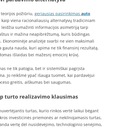
teorijos požiūriu,
geriausias pasirinkimas
auto
 kaip viena racionaliausių alternatyvų tradiciniam
eidžia sumažinti informacijos asimetriją tarp
 kaštus ir mažina neapibrėžtumą, kuris būdingas
 Ekonominėje analizėje svarbi ne vien maksimali
 gauta nauda, kuri apima ne tik finansinį rezultatą,
ldomas išlaidas bei mažesnį emocinį krūvį.
mas ne tik patogia, bet ir sistemiškai pagrįsta
a. Jo reikšmė ypač išauga tuomet, kai pardavėjui
roceso greitis, aiškumas bei saugumas.
p turto realizavimo klausimas
vertėjantis turtas, kurio rinkos vertė laikui bėgant
ikros investicinės priemonės ar nekilnojamasis turtas,
anda vertę dėl nusidėvėjimo, technologinio senėjimo,