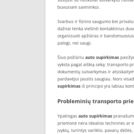
buvusiam savininkui.
Svarbus ir fizinio saugumo bei priva
dažnai tenka viešinti kontaktinius d
organizuoti apžiūras ir bandomuosius 
patogi, nei saugi.
Šiuo požiūriu
auto supirkimas
pasižy
vyksta pagal aiškią seką: transporto 
dokumentų sutvarkymas ir atsiskaitym
pardavėjui jaustis saugiau. Nors visad
supirkimas
iš principo yra labiau ko
Probleminių transporto pri
Ypatingas
auto supirkimas
pranašumas
priemonė nėra idealios techninės ar es
įvykių, turintys variklio, pavarų dėžės