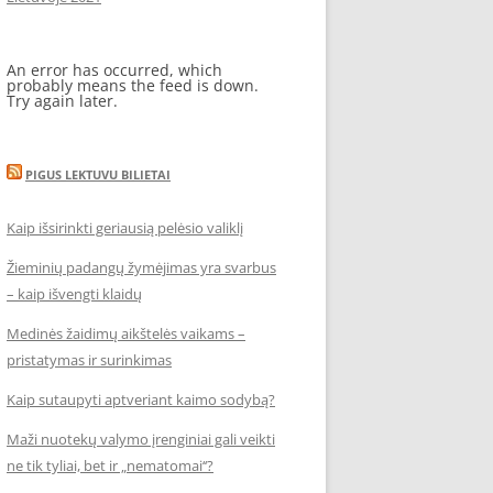
An error has occurred, which
probably means the feed is down.
Try again later.
PIGUS LEKTUVU BILIETAI
Kaip išsirinkti geriausią pelėsio valiklį
Žieminių padangų žymėjimas yra svarbus
– kaip išvengti klaidų
Medinės žaidimų aikštelės vaikams –
pristatymas ir surinkimas
Kaip sutaupyti aptveriant kaimo sodybą?
Maži nuotekų valymo įrenginiai gali veikti
ne tik tyliai, bet ir „nematomai‘‘?