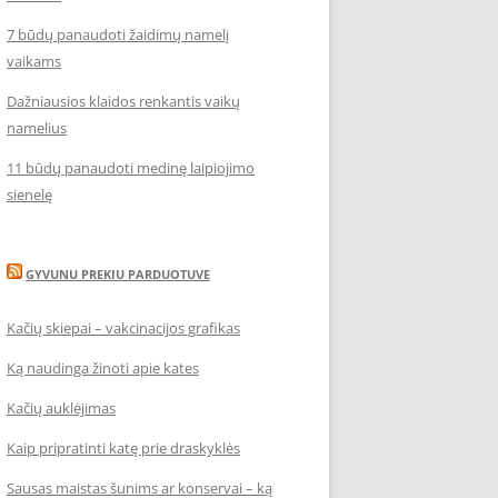
7 būdų panaudoti žaidimų namelį
vaikams
Dažniausios klaidos renkantis vaikų
namelius
11 būdų panaudoti medinę laipiojimo
sienelę
GYVUNU PREKIU PARDUOTUVE
Kačių skiepai – vakcinacijos grafikas
Ką naudinga žinoti apie kates
Kačių auklėjimas
Kaip pripratinti katę prie draskyklės
Sausas maistas šunims ar konservai – ką