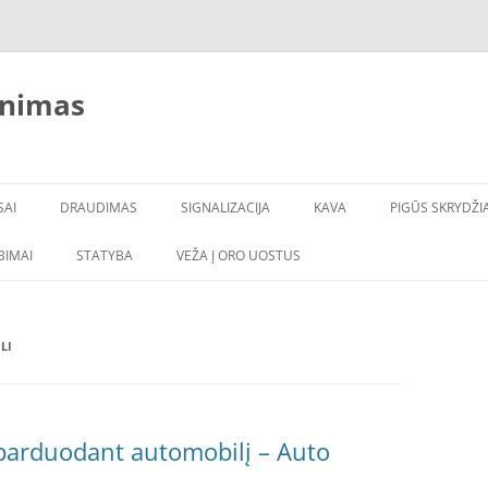
inimas
SAI
DRAUDIMAS
SIGNALIZACIJA
KAVA
PIGŪS SKRYDŽIA
LBIMAI
STATYBA
VEŽA Į ORO UOSTUS
LI
 parduodant automobilį – Auto