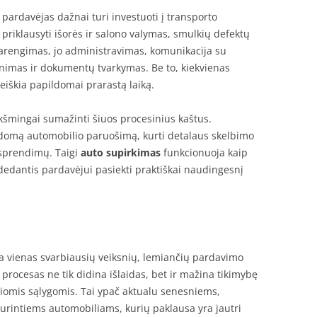
pardavėjas dažnai turi investuoti į transporto
priklausyti išorės ir salono valymas, smulkių defektų
parengimas, jo administravimas, komunikacija su
rinimas ir dokumentų tvarkymas. Be to, kiekvienas
eiškia papildomai prarastą laiką.
ikšmingai sumažinti šiuos procesinius kaštus.
ildomą automobilio paruošimą, kurti detalaus skelbimo
ų sprendimų. Taigi
auto supirkimas
funkcionuoja kaip
dantis pardavėjui pasiekti praktiškai naudingesnį
a vienas svarbiausių veiksnių, lemiančių pardavimo
procesas ne tik didina išlaidas, bet ir mažina tikimybę
iomis sąlygomis. Tai ypač aktualu senesniems,
urintiems automobiliams, kurių paklausa yra jautri