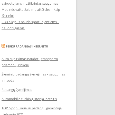
vairuotojams ir užtikrintas saugumas
Medinės vaikų žaidimų aikštelės – kaip
išsirinkti
CBD aliejaus nauda sportuojantiems –
naudoti gali visi
PERKU PADANGAS INTERNETU
Auto supirkimas naudotų transporto
priemonių rinkoje
Žieminių padangų žymėjimas – saugumas
ir nauda
Padangų žymėjimas
Automobilio turbinų istorija ir ateitis
TOP 6 populiariausi padangų gamintojai
Lietuvoje 2021