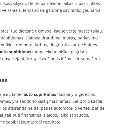
ikos pokyčių. Dėl to pardavimo laikas ir pasirinktas
 veiksniais, lemiančiais galutinę savininko gaunamą
otas, tuo didesnė tikimybė, kad jo vertė mažės toliau.
 papildomas išlaidas: draudimo įmokas, parkavimo
 smulkius remonto darbus, diagnostiką ar techninės
auto supirkimas
tampa ekonomiškai pagrįstu
 nuvertėjantį turtą likvidžiomis lėšomis ir sumažinti
mas
ančių, kodėl
auto supirkimas
dažnai yra geresnis
vimas, yra sandorio kaštų mažinimas. Sandorio kaštai
os atsiranda ne dėl paties automobilio vertės, bet dėl
 gali būti finansinės išlaidos, laiko sąnaudos,
r neapibrėžtumas dėl rezultato.