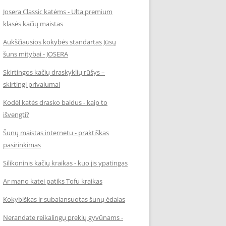
Josera Classic katėms - Ulta premium
klasės kačių maistas
Aukščiausios kokybės standartas Jūsų
šuns mitybai - JOSERA
Skirtingos kačių draskyklių rūšys –
skirtingi privalumai
Kodėl katės drasko baldus - kaip to
išvengti?
Šunų maistas internetu - praktiškas
pasirinkimas
Silikoninis kačių kraikas - kuo jis ypatingas
Ar mano katei patiks Tofu kraikas
Kokybiškas ir subalansuotas šunų ėdalas
Nerandate reikalingų prekių gyvūnams -