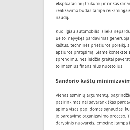
eksploatacinių trūkumų ir rinkos dinam
realizavimo būdas tampa reikšmingais
naudą.
Kuo ilgiau automobilis išlieka nepardu
Be to, neįvykęs pardavimas generuoja
kaštus, techninės priežiūros poreikį,
apžiūros pratęsimą. Šiame kontekste
sprendimu, nes leidžia greitai paversti
tolimesnius finansinius nuostolius.
Sandorio kaštų minimizavi
Vienas esminių argumentų, pagrindži
pasirinkimas nei savarankiškas parda
apima visas papildomas sąnaudas, kuri
jo pardavimo organizavimo proceso. Tai
derybinis nuovargis, emocinė įtampa i