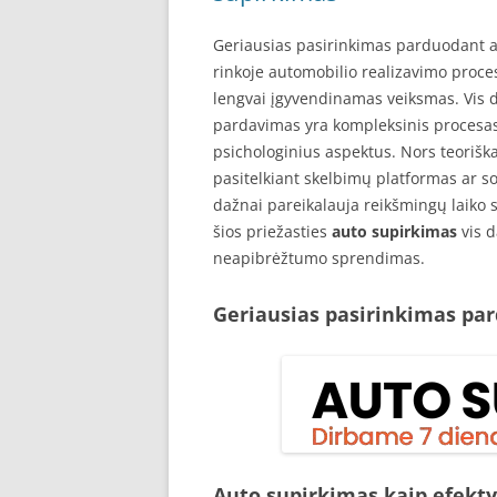
Geriausias pasirinkimas parduodant a
rinkoje automobilio realizavimo proce
lengvai įgyvendinamas veiksmas. Vis 
pardavimas yra kompleksinis procesas,
psichologinius aspektus. Nors teorišk
pasitelkiant skelbimų platformas ar so
dažnai pareikalauja reikšmingų laiko s
šios priežasties
auto supirkimas
vis d
neapibrėžtumo sprendimas.
Geriausias pasirinkimas pa
Auto supirkimas kaip efekt