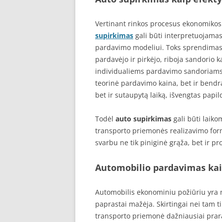
Vertinant rinkos procesus ekonomikos 
supirkimas
gali būti interpretuojamas
pardavimo modeliui. Toks sprendimas l
pardavėjo ir pirkėjo, riboja sandorio
individualiems pardavimo sandoriams.
teorinė pardavimo kaina, bet ir bendra
bet ir sutaupytą laiką, išvengtas papi
Todėl
auto supirkimas
gali būti laiko
transporto priemonės realizavimo form
svarbu ne tik piniginė grąža, bet ir p
Automobilio pardavimas kai
Automobilis ekonominiu požiūriu yra nu
paprastai mažėja. Skirtingai nei tam t
transporto priemonė dažniausiai prar