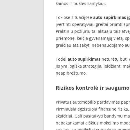
kainos ir būklės santykiui.
Tokiose situacijose
auto supirkimas
įg
įvertinti operatyviai, greitai priimti 
Praktiniu požiūriu tai aktualu tais atve
priemonę, keičia gyvenamąją vietą, sp
greičiau atsisakyti nebenaudojamo au
Todėl
auto supirkimas
neturėtų būti v
jis yra logiška strategija, leidžianti ma
neapibrėžtumo.
Rizikos kontrolė ir saugumo
Privatus automobilio pardavimas papras
Pirmiausia egzistuoja finansinė rizika,
skaidriai. Gali pasitaikyti bandymų man
nepakankamai aiškius mokėjimo modeliu
susijusi su netiksliai sutvarkytu nuo