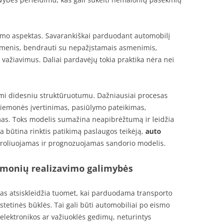
tumo aspektas. Savarankiškai parduodant automobilį
uomenis, bendrauti su nepažįstamais asmenimis,
važiavimus. Daliai pardavėjų tokia praktika nėra nei
mi didesniu struktūruotumu. Dažniausiai procesas
priemonės įvertinimas, pasiūlymo pateikimas,
as. Toks modelis sumažina neapibrėžtumą ir leidžia
a būtina rinktis patikimą paslaugos teikėją,
auto
ntroliuojamas ir prognozuojamas sandorio modelis.
emonių realizavimo galimybės
 atsiskleidžia tuomet, kai parduodama transporto
tetinės būklės. Tai gali būti automobiliai po eismo
, elektronikos ar važiuoklės gedimų, neturintys