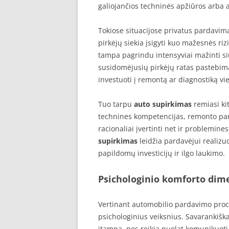
galiojančios techninės apžiūros arba 
Tokiose situacijose privatus pardavi
pirkėjų siekia įsigyti kuo mažesnės ri
tampa pagrindu intensyviai mažinti siū
susidomėjusių pirkėjų ratas pastebima
investuoti į remontą ar diagnostiką vi
Tuo tarpu
auto supirkimas
remiasi kit
technines kompetencijas, remonto partn
racionaliai įvertinti net ir problemin
supirkimas
leidžia pardavėjui realizuo
papildomų investicijų ir ilgo laukimo.
Psichologinio komforto dim
Vertinant automobilio pardavimo proces
psichologinius veiksnius. Savarankiš
įtampą, nes reikia nuolat komunikuoti