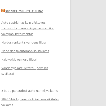
SEO STRAIPSNIU TALPINIMAS
Auto supirkimas kaip efektyvus
transporto priemonės gyvavimo ciklo
valdymo instrumentas
Klaidos renkantis vandens filtrą
Nano danga automobilio stiklams
Kaip veikia osmoso filtrai
Vandenyje rasti nitratai - poveikis
sveikatai
5 būdų panaudoti lauko namelį vaikams
2026 6 būdų panaudoti žaidimų aikšteles
vaikams