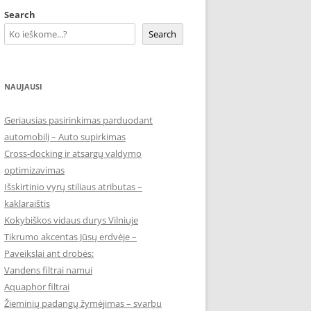
Search
Search
NAUJAUSI
Geriausias pasirinkimas parduodant
automobilį – Auto supirkimas
Cross-docking ir atsargų valdymo
optimizavimas
Išskirtinio vyrų stiliaus atributas –
kaklaraištis
Kokybiškos vidaus durys Vilniuje
Tikrumo akcentas Jūsų erdvėje –
Paveikslai ant drobės:
Vandens filtrai namui
Aquaphor filtrai
Žieminių padangų žymėjimas – svarbu