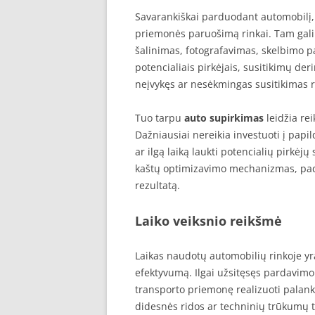
Savarankiškai parduodant automobilį, 
priemonės paruošimą rinkai. Tam gali 
šalinimas, fotografavimas, skelbimo 
potencialiais pirkėjais, susitikimų de
neįvykęs ar nesėkmingas susitikimas r
Tuo tarpu
auto supirkimas
leidžia re
Dažniausiai nereikia investuoti į pap
ar ilgą laiką laukti potencialių pirkėj
kaštų optimizavimo mechanizmas, pade
rezultatą.
Laiko veiksnio reikšmė
Laikas naudotų automobilių rinkoje yr
efektyvumą. Ilgai užsitęsęs pardavimo 
transporto priemonę realizuoti palank
didesnės ridos ar techninių trūkumų t