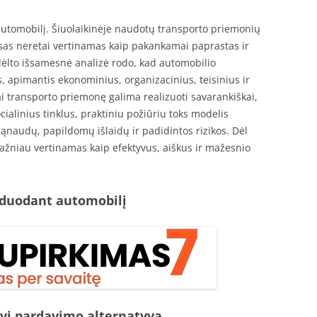
utomobilį. Šiuolaikinėje naudotų transporto priemonių
sas neretai vertinamas kaip pakankamai paprastas ir
dėlto išsamesnė analizė rodo, kad automobilio
 apimantis ekonominius, organizacinius, teisinius ir
ai transporto priemonę galima realizuoti savarankiškai,
cialinius tinklus, praktiniu požiūriu toks modelis
ąnaudų, papildomų išlaidų ir padidintos rizikos. Dėl
ažniau vertinamas kaip efektyvus, aiškus ir mažesnio
rduodant automobilį
yvi pardavimo alternatyva