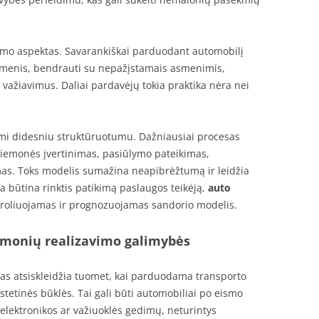
tumo aspektas. Savarankiškai parduodant automobilį
uomenis, bendrauti su nepažįstamais asmenimis,
važiavimus. Daliai pardavėjų tokia praktika nėra nei
mi didesniu struktūruotumu. Dažniausiai procesas
priemonės įvertinimas, pasiūlymo pateikimas,
as. Toks modelis sumažina neapibrėžtumą ir leidžia
a būtina rinktis patikimą paslaugos teikėją,
auto
ntroliuojamas ir prognozuojamas sandorio modelis.
emonių realizavimo galimybės
 atsiskleidžia tuomet, kai parduodama transporto
tetinės būklės. Tai gali būti automobiliai po eismo
, elektronikos ar važiuoklės gedimų, neturintys