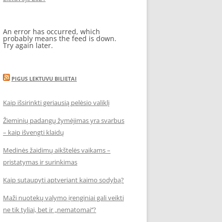
An error has occurred, which
probably means the feed is down.
Try again later.
PIGUS LEKTUVU BILIETAI
Kaip išsirinkti geriausią pelėsio valiklį
Žieminių padangų žymėjimas yra svarbus
– kaip išvengti klaidų
Medinės žaidimų aikštelės vaikams –
pristatymas ir surinkimas
Kaip sutaupyti aptveriant kaimo sodybą?
Maži nuotekų valymo įrenginiai gali veikti
ne tik tyliai, bet ir „nematomai‘‘?