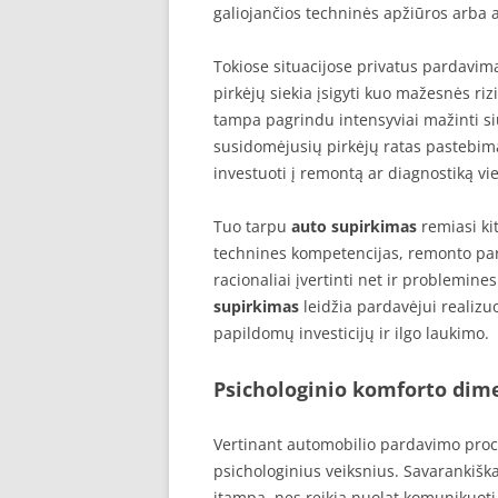
galiojančios techninės apžiūros arba 
Tokiose situacijose privatus pardavi
pirkėjų siekia įsigyti kuo mažesnės ri
tampa pagrindu intensyviai mažinti siū
susidomėjusių pirkėjų ratas pastebima
investuoti į remontą ar diagnostiką vi
Tuo tarpu
auto supirkimas
remiasi kit
technines kompetencijas, remonto partn
racionaliai įvertinti net ir problemin
supirkimas
leidžia pardavėjui realizuo
papildomų investicijų ir ilgo laukimo.
Psichologinio komforto dim
Vertinant automobilio pardavimo proces
psichologinius veiksnius. Savarankiš
įtampą, nes reikia nuolat komunikuoti