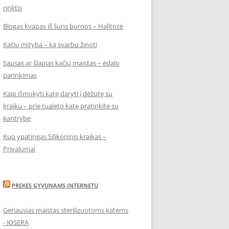
rinktis
Blogas kvapas iš šuns burnos – Halitozė
Kačių mityba – ką svarbu žinoti
Sausas ar šlapias kačių maistas – ėdalo
parinkimas
Kaip išmokyti katę daryti į dėžutę su
kraiku – prie tualeto katę pratinkite su
kantrybe
Kuo ypatingas Silikoninis kraikas –
Privalumai
PREKES GYVUNAMS INTERNETU
Geriausias maistas sterilizuotoms katėms
- JOSERA