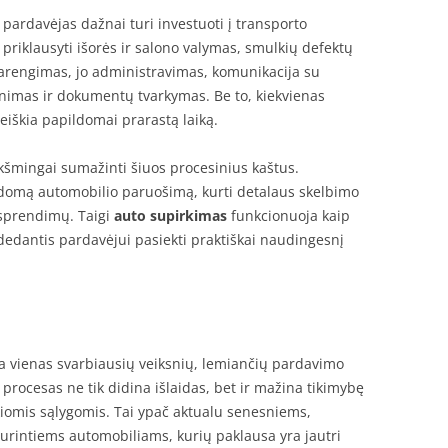
pardavėjas dažnai turi investuoti į transporto
priklausyti išorės ir salono valymas, smulkių defektų
parengimas, jo administravimas, komunikacija su
rinimas ir dokumentų tvarkymas. Be to, kiekvienas
eiškia papildomai prarastą laiką.
ikšmingai sumažinti šiuos procesinius kaštus.
ildomą automobilio paruošimą, kurti detalaus skelbimo
ų sprendimų. Taigi
auto supirkimas
funkcionuoja kaip
dantis pardavėjui pasiekti praktiškai naudingesnį
a vienas svarbiausių veiksnių, lemiančių pardavimo
procesas ne tik didina išlaidas, bet ir mažina tikimybę
iomis sąlygomis. Tai ypač aktualu senesniems,
urintiems automobiliams, kurių paklausa yra jautri