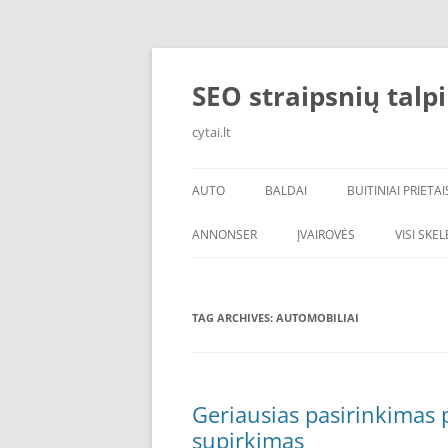
Skip
to
content
SEO straipsnių talp
cytai.lt
AUTO
BALDAI
BUITINIAI PRIETAI
PADANGOS
ANNONSER
ĮVAIROVĖS
VISI SKE
TAG ARCHIVES:
AUTOMOBILIAI
Geriausias pasirinkimas
supirkimas