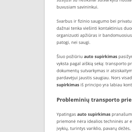
buvusiam savininkui.
Svarbus ir fizinio saugumo bei priva
dažnai tenka viešinti kontaktinius d
organizuoti apžiūras ir bandomuosius 
patogi, nei saugi.
Šiuo požiūriu
auto supirkimas
pasižy
vyksta pagal aiškią seką: transporto 
dokumentų sutvarkymas ir atsiskaitym
pardavėjui jaustis saugiau. Nors visad
supirkimas
iš principo yra labiau ko
Probleminių transporto pri
Ypatingas
auto supirkimas
pranašumas
priemonė nėra idealios techninės ar es
įvykių, turintys variklio, pavarų dėžės