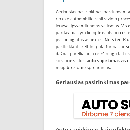
Geriausias pasirinkimas parduodant a
rinkoje automobilio realizavimo proce
lengvai įgyvendinamas veiksmas. Vis 
pardavimas yra kompleksinis procesas,
psichologinius aspektus. Nors teorišk
pasitelkiant skelbimų platformas ar so
dažnai pareikalauja reikšmingų laiko s
šios priežasties
auto supirkimas
vis d
neapibrėžtumo sprendimas.
Geriausias pasirinkimas pa
Auto supirkimas kaip efekt