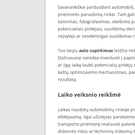
Savarankiškai parduodant automobilį, 
priemonės paruošimą rinkai. Tam gali 
šalinimas, fotografavimas, skelbimo 
potencialiais pirkėjais, susitikimų de
neįvykęs ar nesėkmingas susitikimas r
Tuo tarpu
auto supirkimas
leidžia re
Dažniausiai nereikia investuoti į pap
ar ilgą laiką laukti potencialių pirkėj
kaštų optimizavimo mechanizmas, pade
rezultatą.
Laiko veiksnio reikšmė
Laikas naudotų automobilių rinkoje yr
efektyvumą. Ilgai užsitęsęs pardavimo 
transporto priemonę realizuoti palank
didesnės ridos ar techninių trūkumų t