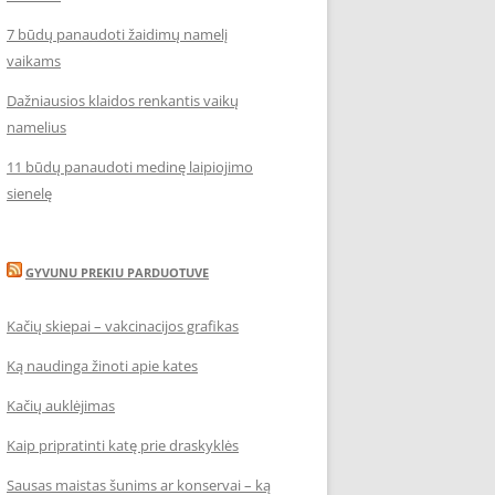
7 būdų panaudoti žaidimų namelį
vaikams
Dažniausios klaidos renkantis vaikų
namelius
11 būdų panaudoti medinę laipiojimo
sienelę
GYVUNU PREKIU PARDUOTUVE
Kačių skiepai – vakcinacijos grafikas
Ką naudinga žinoti apie kates
Kačių auklėjimas
Kaip pripratinti katę prie draskyklės
Sausas maistas šunims ar konservai – ką