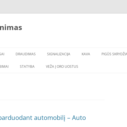
inimas
SAI
DRAUDIMAS
SIGNALIZACIJA
KAVA
PIGŪS SKRYDŽIA
LBIMAI
STATYBA
VEŽA Į ORO UOSTUS
 parduodant automobilį – Auto