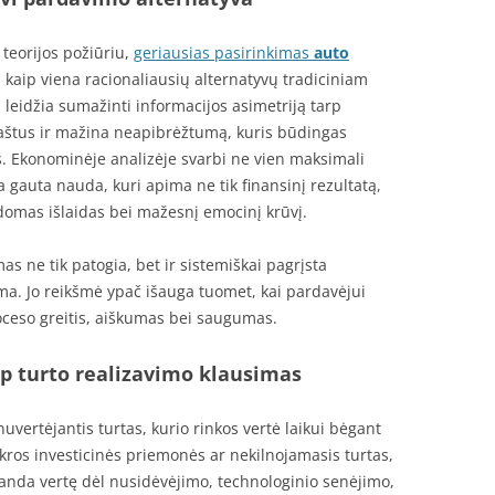
teorijos požiūriu,
geriausias pasirinkimas
auto
 kaip viena racionaliausių alternatyvų tradiciniam
eidžia sumažinti informacijos asimetriją tarp
 kaštus ir mažina neapibrėžtumą, kuris būdingas
 Ekonominėje analizėje svarbi ne vien maksimali
 gauta nauda, kuri apima ne tik finansinį rezultatą,
ldomas išlaidas bei mažesnį emocinį krūvį.
mas ne tik patogia, bet ir sistemiškai pagrįsta
a. Jo reikšmė ypač išauga tuomet, kai pardavėjui
roceso greitis, aiškumas bei saugumas.
p turto realizavimo klausimas
vertėjantis turtas, kurio rinkos vertė laikui bėgant
ikros investicinės priemonės ar nekilnojamasis turtas,
anda vertę dėl nusidėvėjimo, technologinio senėjimo,