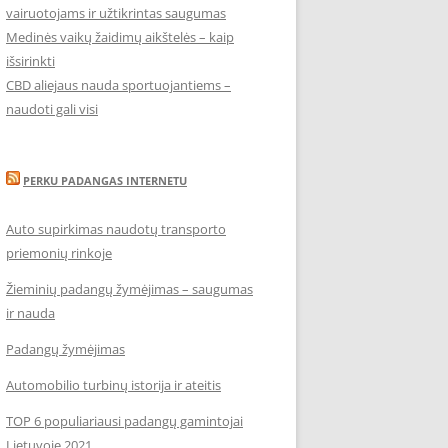
vairuotojams ir užtikrintas saugumas
Medinės vaikų žaidimų aikštelės – kaip
išsirinkti
CBD aliejaus nauda sportuojantiems –
naudoti gali visi
PERKU PADANGAS INTERNETU
Auto supirkimas naudotų transporto
priemonių rinkoje
Žieminių padangų žymėjimas – saugumas
ir nauda
Padangų žymėjimas
Automobilio turbinų istorija ir ateitis
TOP 6 populiariausi padangų gamintojai
Lietuvoje 2021