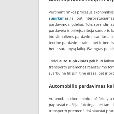
Vertinant rinkos procesus ekonomikos 
supirkimas
gali būti interpretuojamas
pardavimo modeliui. Toks sprendimas l
pardavėjo ir pirkėjo, riboja sandorio
individualiems pardavimo sandoriams.
teorinė pardavimo kaina, bet ir bendra
bet ir sutaupytą laiką, išvengtas papi
Todėl
auto supirkimas
gali būti laiko
transporto priemonės realizavimo form
svarbu ne tik piniginė grąža, bet ir p
Automobilio pardavimas kai
Automobilis ekonominiu požiūriu yra nu
paprastai mažėja. Skirtingai nei tam t
transporto priemonė dažniausiai prar