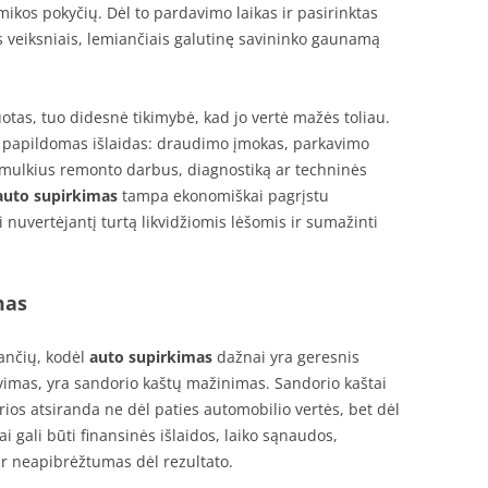
ikos pokyčių. Dėl to pardavimo laikas ir pasirinktas
 veiksniais, lemiančiais galutinę savininko gaunamą
otas, tuo didesnė tikimybė, kad jo vertė mažės toliau.
 papildomas išlaidas: draudimo įmokas, parkavimo
 smulkius remonto darbus, diagnostiką ar techninės
auto supirkimas
tampa ekonomiškai pagrįstu
 nuvertėjantį turtą likvidžiomis lėšomis ir sumažinti
mas
ančių, kodėl
auto supirkimas
dažnai yra geresnis
vimas, yra sandorio kaštų mažinimas. Sandorio kaštai
os atsiranda ne dėl paties automobilio vertės, bet dėl
 gali būti finansinės išlaidos, laiko sąnaudos,
r neapibrėžtumas dėl rezultato.