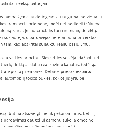
apskritai neeksploatuojami.
mas tampa žymiai sudėtingesnis. Dauguma individualių
zikos transporto priemonę, todėl net nedideli trūkumai
lomą kainą. Jei automobilis turi rimtesnių defektų,
i susiaurėja, o pardavėjas neretai būna priverstas
en tam, kad apskritai sulauktų realių pasiūlymų.
okiu veiklos principu. Šios srities veikėjai dažnai turi
erių tinklą ar dalių realizavimo kanalus, todėl gali
es transporto priemones. Dėl šios priežasties
auto
ti automobilį tokios būklės, kokios jis yra, be
ensija
ą, būtina atsižvelgti ne tik į ekonominius, bet ir į
kas pardavimas daugeliui asmenų sukelia emocinę
 su nepažįstamais žmonėmis, atsakinėti į