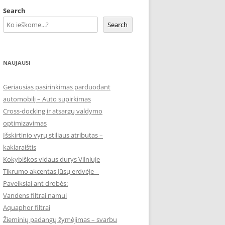
Search
Search
NAUJAUSI
Geriausias pasirinkimas parduodant
automobilį – Auto supirkimas
Cross-docking ir atsargų valdymo
optimizavimas
Išskirtinio vyrų stiliaus atributas –
kaklaraištis
Kokybiškos vidaus durys Vilniuje
Tikrumo akcentas Jūsų erdvėje –
Paveikslai ant drobės:
Vandens filtrai namui
Aquaphor filtrai
Žieminių padangų žymėjimas – svarbu