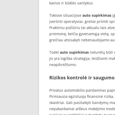
kainos ir būklės santykiui.
Tokiose situacijose
auto supirkimas
įg
įvertinti operatyviai, greitai priimti 
Praktiniu požiūriu tai aktualu tais atve
priemonę, keičia gyvenamąją vietą, sp
greičiau atsisakyti nebenaudojamo au
Todėl
auto supirkimas
neturėtų būti v
jis yra logiška strategija, leidžianti ma
neapibrėžtumo.
Rizikos kontrolė ir saugumo
Privatus automobilio pardavimas papras
Pirmiausia egzistuoja finansinė rizika,
skaidriai. Gali pasitaikyti bandymų man
nepakankamai aiškius mokėjimo modeliu
susijusi su netiksliai sutvarkytu nuo