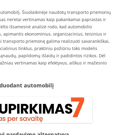
utomobilį. Šiuolaikinėje naudotų transporto priemonių
sas neretai vertinamas kaip pakankamai paprastas ir
dėlto išsamesnė analizė rodo, kad automobilio
 apimantis ekonominius, organizacinius, teisinius ir
ai transporto priemonę galima realizuoti savarankiškai,
cialinius tinklus, praktiniu požiūriu toks modelis
ąnaudų, papildomų išlaidų ir padidintos rizikos. Dėl
ažniau vertinamas kaip efektyvus, aiškus ir mažesnio
rduodant automobilį
yvi pardavimo alternatyva