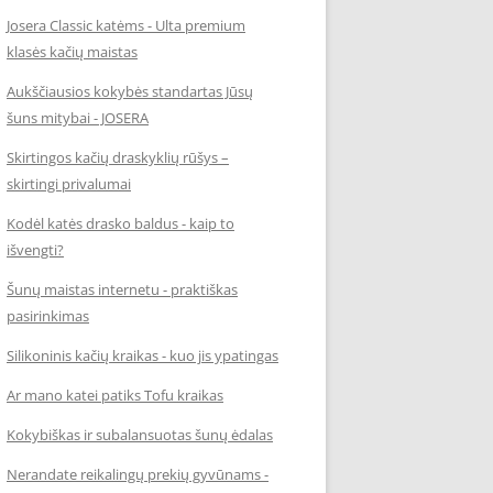
Josera Classic katėms - Ulta premium
klasės kačių maistas
Aukščiausios kokybės standartas Jūsų
šuns mitybai - JOSERA
Skirtingos kačių draskyklių rūšys –
skirtingi privalumai
Kodėl katės drasko baldus - kaip to
išvengti?
Šunų maistas internetu - praktiškas
pasirinkimas
Silikoninis kačių kraikas - kuo jis ypatingas
Ar mano katei patiks Tofu kraikas
Kokybiškas ir subalansuotas šunų ėdalas
Nerandate reikalingų prekių gyvūnams -