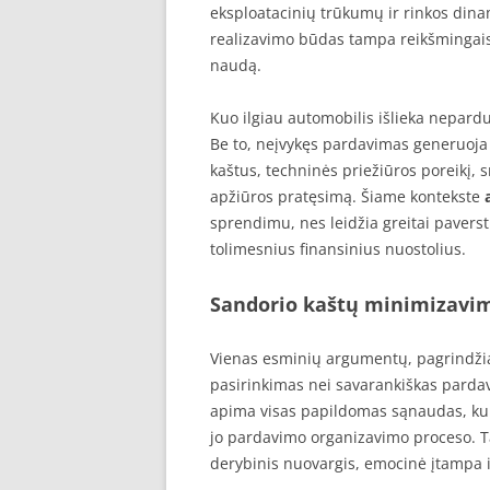
eksploatacinių trūkumų ir rinkos dinam
realizavimo būdas tampa reikšmingais
naudą.
Kuo ilgiau automobilis išlieka nepardu
Be to, neįvykęs pardavimas generuoja
kaštus, techninės priežiūros poreikį,
apžiūros pratęsimą. Šiame kontekste
sprendimu, nes leidžia greitai paversti
tolimesnius finansinius nuostolius.
Sandorio kaštų minimizavi
Vienas esminių argumentų, pagrindži
pasirinkimas nei savarankiškas parda
apima visas papildomas sąnaudas, kuri
jo pardavimo organizavimo proceso. Tai
derybinis nuovargis, emocinė įtampa i