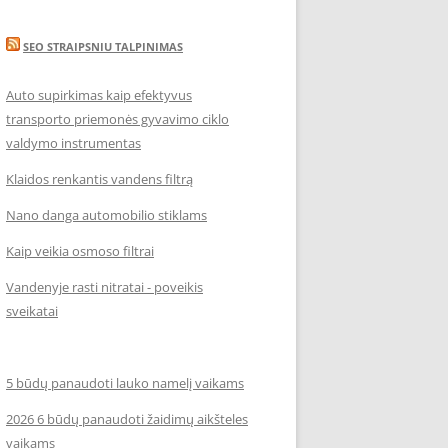
SEO STRAIPSNIU TALPINIMAS
Auto supirkimas kaip efektyvus
transporto priemonės gyvavimo ciklo
valdymo instrumentas
Klaidos renkantis vandens filtrą
Nano danga automobilio stiklams
Kaip veikia osmoso filtrai
Vandenyje rasti nitratai - poveikis
sveikatai
5 būdų panaudoti lauko namelį vaikams
2026 6 būdų panaudoti žaidimų aikšteles
vaikams