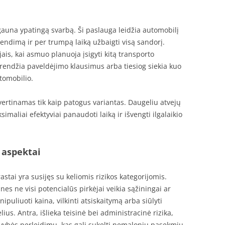
auna ypatingą svarbą. Ši paslauga leidžia automobilį
sprendimą ir per trumpą laiką užbaigti visą sandorį.
jais, kai asmuo planuoja įsigyti kitą transporto
rendžia paveldėjimo klausimus arba tiesiog siekia kuo
tomobilio.
ertinamas tik kaip patogus variantas. Daugeliu atvejų
ksimaliai efektyviai panaudoti laiką ir išvengti ilgalaikio
 aspektai
tai yra susijęs su keliomis rizikos kategorijomis.
 nes ne visi potencialūs pirkėjai veikia sąžiningai ar
ipuliuoti kaina, vilkinti atsiskaitymą arba siūlyti
s. Antra, išlieka teisinė bei administracinė rizika,
savybės perleidimu, kas gali sukelti nemalonių pasekmių