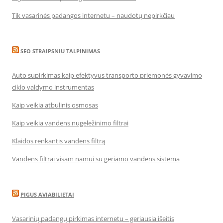
Tik vasarinės padangos internetu – naudotų nepirkčiau
SEO STRAIPSNIU TALPINIMAS
Auto supirkimas kaip efektyvus transporto priemonės gyvavimo
ciklo valdymo instrumentas
Kaip veikia atbulinis osmosas
Kaip veikia vandens nugeležinimo filtrai
Klaidos renkantis vandens filtrą
Vandens filtrai visam namui su geriamo vandens sistema
PIGUS AVIABILIETAI
Vasarinių padangų pirkimas internetu – geriausia išeitis