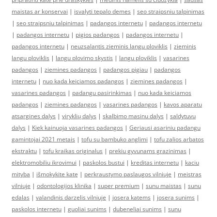
maistas ar konservai
|
isvalyti tepalo demes
|
seo straipsniu talpinimas
|
seo straipsniu talpinimas
|
padangos internetu
|
padangos internetu
|
padangos internetu
|
pigios padangos
|
padangos internetu
|
padangos internetu
|
neuzsalantis zieminis langu ploviklis
|
zieminis
langu ploviklis
|
langu plovimo skystis
|
langu ploviklis
|
vasarines
padangos
|
ziemines padangos
|
padangos pigiau
|
padangos
internetu
|
nuo kada keiciamos padangos
|
ziemines padangos
|
vasarines padangos
|
padangu pasirinkimas
|
nuo kada keiciamos
padangos
|
ziemines padangos
|
vasarines padangos
|
kavos aparatu
atsargines dalys
|
viryklių dalys
|
skalbimo masinu dalys
|
saldytuvu
dalys
|
Kiek kainuoja vasarines padangos
|
Geriausi asariniu padangu
gamintojai 2021 metais
|
tofu su bambuko anglimi
|
tofu zalios arbatos
ekstraktu
|
tofu kraikas originalus
|
prekiu gyvunams grazinimas
|
elektromobiliu ikrovimui
|
paskolos bustui
|
kreditas internetu
|
kaciu
mityba
|
išmokykite katę
|
perkraustymo paslaugos vilniuje
|
meistras
vilniuje
|
odontologijos klinika
|
super premium
|
sunu maistas
|
sunu
edalas
|
valandinis darzelis vilniuje
|
josera katems
|
josera sunims
|
paskolos internetu
|
guoliai sunims
|
dubeneliai sunims
|
sunu