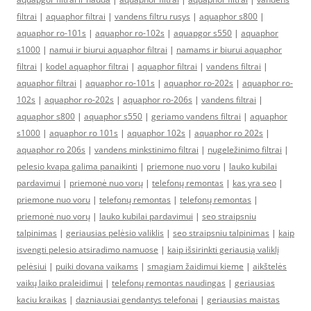
filtrai
|
aquaphor filtrai
|
vandens filtru rusys
|
aquaphor s800
|
aquaphor ro-101s
|
aquaphor ro-102s
|
aquapgor s550
|
aquaphor
s1000
|
namui ir biurui aquaphor filtrai
|
namams ir biurui aquaphor
filtrai
|
kodel aquaphor filtrai
|
aquaphor filtrai
|
vandens filtrai
|
aquaphor filtrai
|
aquaphor ro-101s
|
aquaphor ro-202s
|
aquaphor ro-
102s
|
aquaphor ro-202s
|
aquaphor ro-206s
|
vandens filtrai
|
aquaphor s800
|
aquaphor s550
|
geriamo vandens filtrai
|
aquaphor
s1000
|
aquaphor ro 101s
|
aquaphor 102s
|
aquaphor ro 202s
|
aquaphor ro 206s
|
vandens minkstinimo filtrai
|
nugeležinimo filtrai
|
pelesio kvapa galima panaikinti
|
priemone nuo voru
|
lauko kubilai
pardavimui
|
priemonė nuo vorų
|
telefonų remontas
|
kas yra seo
|
priemone nuo voru
|
telefonų remontas
|
telefonų remontas
|
priemonė nuo vorų
|
lauko kubilai pardavimui
|
seo straipsniu
talpinimas
|
geriausias pelėsio valiklis
|
seo straipsniu talpinimas
|
kaip
isvengti pelesio atsiradimo namuose
|
kaip išsirinkti geriausią valiklį
pelėsiui
|
puiki dovana vaikams
|
smagiam žaidimui kieme
|
aikštelės
vaikų laiko praleidimui
|
telefonų remontas naudingas
|
geriausias
kaciu kraikas
|
dazniausiai gendantys telefonai
|
geriausias maistas