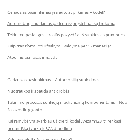
Geriausias pasirinkimas yra auto supirkimas – kodėl?
Automobilių supirkimas padeda išspręsti finansų trūkumą
Tekinimo paslaugos ir realūs pavyzdžiai iš sunkiosios pramonės
Kaip transformuoti užsakymų valdymą per 12 mėnesių?
Atbulinis osmosas ir nauda
Geriausias pasirinkimas – Automobilių supirkimas
Nuotraukos ir spauda ant drobės
Tekinimo procesas sunkiųjų mechanizmų komponentams – Nuo
žaliavos iki giganto
Kai ramybė yra svarbiau už greitį, kodėl „Vezam123.lt“ renkasi
pedantišką tvarką ir BCA draudimą
Kaip pagerinti užsakymų valdymą?