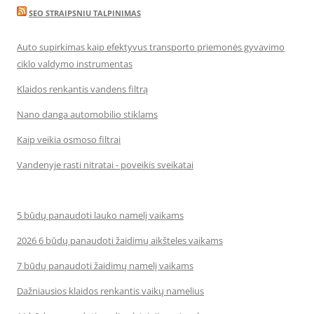
SEO STRAIPSNIU TALPINIMAS
Auto supirkimas kaip efektyvus transporto priemonės gyvavimo
ciklo valdymo instrumentas
Klaidos renkantis vandens filtrą
Nano danga automobilio stiklams
Kaip veikia osmoso filtrai
Vandenyje rasti nitratai - poveikis sveikatai
5 būdų panaudoti lauko namelį vaikams
2026 6 būdų panaudoti žaidimų aikšteles vaikams
7 būdų panaudoti žaidimų namelį vaikams
Dažniausios klaidos renkantis vaikų namelius