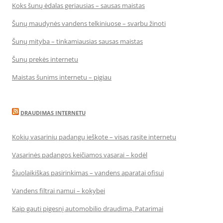
Koks šunų ėdalas geriausias – sausas maistas
Šunų maudynės vandens telkiniuose – svarbu žinoti
Šunų mityba – tinkamiausias sausas maistas
Šunų prekės internetu
Maistas šunims internetu – pigiau
DRAUDIMAS INTERNETU
Kokių vasarinių padangų ieškote – visas rasite internetu
Vasarinės padangos keičiamos vasarai – kodėl
Šiuolaikiškas pasirinkimas – vandens aparatai ofisui
Vandens filtrai namui – kokybei
Kaip gauti pigesnį automobilio draudimą. Patarimai