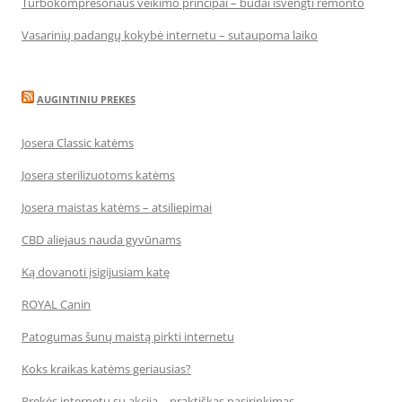
Turbokompresoriaus veikimo principai – būdai išvengti remonto
Vasarinių padangų kokybė internetu – sutaupoma laiko
AUGINTINIU PREKES
Josera Classic katėms
Josera sterilizuotoms katėms
Josera maistas katėms – atsiliepimai
CBD aliejaus nauda gyvūnams
Ką dovanoti įsigijusiam katę
ROYAL Canin
Patogumas šunų maistą pirkti internetu
Koks kraikas katėms geriausias?
Prekės internetu su akcija – praktiškas pasirinkimas