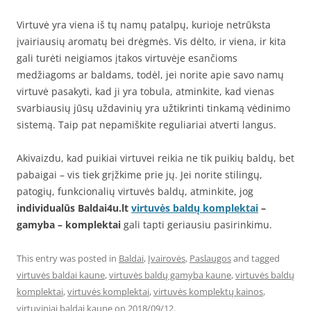
Virtuvė yra viena iš tų namų patalpų, kurioje netrūksta
įvairiausių aromatų bei drėgmės. Vis dėlto, ir viena, ir kita
gali turėti neigiamos įtakos virtuvėje esančioms
medžiagoms ar baldams, todėl, jei norite apie savo namų
virtuvė pasakyti, kad ji yra tobula, atminkite, kad vienas
svarbiausių jūsų uždavinių yra užtikrinti tinkamą vėdinimo
sistemą. Taip pat nepamiškite reguliariai atverti langus.
Akivaizdu, kad puikiai virtuvei reikia ne tik puikių baldų, bet
pabaigai – vis tiek grįžkime prie jų. Jei norite stilingų,
patogių, funkcionalių virtuvės baldų, atminkite, jog
individualūs Baldai4u.lt
virtuvės baldų komplektai
–
gamyba – komplektai
gali tapti geriausiu pasirinkimu.
This entry was posted in
Baldai
,
Įvairovės
,
Paslaugos
and tagged
virtuvės baldai kaune
,
virtuvės baldų gamyba kaune
,
virtuvės baldų
komplektai
,
virtuvės komplektai
,
virtuvės komplektų kainos
,
virtuviniai baldai kaune
on
2018/09/12
.