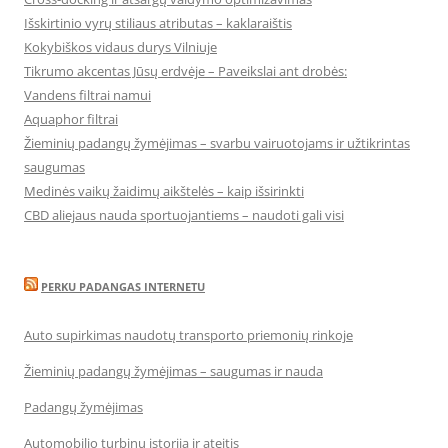
Išskirtinio vyrų stiliaus atributas – kaklaraištis
Kokybiškos vidaus durys Vilniuje
Tikrumo akcentas Jūsų erdvėje – Paveikslai ant drobės:
Vandens filtrai namui
Aquaphor filtrai
Žieminių padangų žymėjimas – svarbu vairuotojams ir užtikrintas
saugumas
Medinės vaikų žaidimų aikštelės – kaip išsirinkti
CBD aliejaus nauda sportuojantiems – naudoti gali visi
PERKU PADANGAS INTERNETU
Auto supirkimas naudotų transporto priemonių rinkoje
Žieminių padangų žymėjimas – saugumas ir nauda
Padangų žymėjimas
Automobilio turbinų istorija ir ateitis