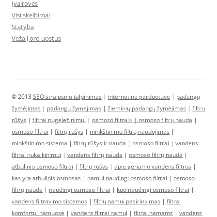
Įvairovės
Visi skelbimai
Statyba
Veža į oro uostus
© 2013
SEO straipsniu talpinimas
|
internetine parduotuve
|
padangų
žymėjimas
|
padangų žymėjimas
|
žieminių padangų žymėjimas
|
filtrų
rūšys
|
filtrai nugeležinimui
|
osmoso filtrai> |
osmoso filtrų nauda
|
osmoso filtrai
|
filtrų rūšys
|
minkštinimo filtrų naudojimas
|
minkštinimo sistema
|
filtrų rūšys ir nauda
|
osmoso filtrai
|
vandens
filtrai nukalkinimui
|
vandens filtrų nauda
|
osmoso filtrų nauda
|
atbulinio osmoso filtrai
|
filtrų rūšys
|
apie geriamo vandens filtrus
|
kas yra atbulinis osmosas
|
namui naudingi osmoso filtrai
|
osmoso
filtrų nauda
|
naudingi osmoso filtrai
|
kuo naudingi osmoso filtrai
|
vandens filtravimo sistemos
|
filtrų namui pasirinkimas
|
filtrai
komfortui namuose
|
vandens filtrai namui
|
filtrai namams
|
vandens