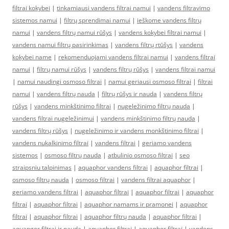
filtrai kokybei
|
tinkamiausi vandens filtrai namui
|
vandens filtravimo
sistemos namui
|
filtrų sprendimai namui
|
ieškome vandens filtrų
namui
|
vandens filtrų namui rūšys
|
vandens kokybei filtrai namui
|
vandens namui filtrų pasirinkimas
|
vandens filtrų rtūšys
|
vandens
kokybei name
|
rekomenduojami vandens filtrai namui
|
vandens filtrai
namui
|
filtrų namui rūšys
|
vandens filtrų rūšys
|
vandens filtrai namui
|
namui naudingi osmoso filtrai
|
namui geriausi osmoso filtrai
|
filtrai
namui
|
vandens filtrų nauda
|
filtrų rūšys ir nauda
|
vandens filtrų
rūšys
|
vandens minkštinimo filtrai
|
nugeležinimo filtrų nauda
|
vandens filtrai nugeležinimui
|
vandens minkštinimo filtrų nauda
|
vandens filtrų rūšys
|
nugeležinimo ir vandens monkštinimo filtrai
|
vandens nukalkinimo filtrai
|
vandens filtrai
|
geriamo vandens
sistemos
|
osmoso filtrų nauda
|
atbulinio osmoso filtrai
|
seo
straipsniu talpinimas
|
aquaphor vandens filtrai
|
aquaphor filtrai
|
osmoso filtrų nauda
|
osmoso filtrai
|
vandens filtrai aquaphor
|
geriamo vandens filtrai
|
aquaphor filtrai
|
aquaphor filtrai
|
aquaphor
filtrai
|
aquaphor filtrai
|
aquaphor namams ir pramonei
|
aquaphor
filtrai
|
aquaphor filtrai
|
aquaphor filtrų nauda
|
aquaphor filtrai
|
aquapgor filtrai ir nauda
|
aquaphor filtrai
|
aquaphor filtrai
|
vandens