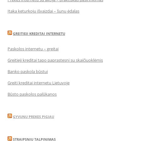
Įtaka keturkojų išvaizdai – šunų ėdalas
GREITIEJI KREDITAI INTERNETU
Paskolos internetu – greitai
Greitieji kreditai tapo paprastesni su skaičiuoklėmis
Banko paskola būstui
Greiti kreditai internetu Lietuvoje
Būsto paskolos palūkanos
GYVUNU PREKES PIGIAU
STRAIPSNIU TALPINIMAS