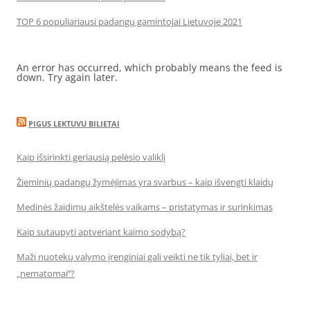
TOP 6 populiariausi padangų gamintojai Lietuvoje 2021
An error has occurred, which probably means the feed is
down. Try again later.
PIGUS LEKTUVU BILIETAI
Kaip išsirinkti geriausią pelėsio valiklį
Žieminių padangų žymėjimas yra svarbus – kaip išvengti klaidų
Medinės žaidimų aikštelės vaikams – pristatymas ir surinkimas
Kaip sutaupyti aptveriant kaimo sodybą?
Maži nuotekų valymo įrenginiai gali veikti ne tik tyliai, bet ir
„nematomai‘‘?