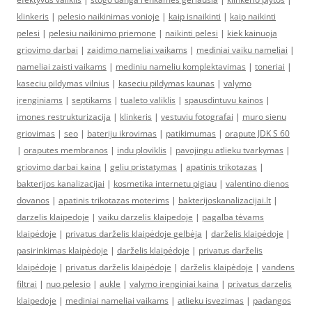
klinkeris
|
pelesio naikinimas vonioje
|
kaip isnaikinti
|
kaip naikinti
pelesi
|
pelesiu naikinimo priemone
|
naikinti pelesi
|
kiek kainuoja
griovimo darbai
|
zaidimo nameliai vaikams
|
mediniai vaiku nameliai
|
nameliai zaisti vaikams
|
mediniu nameliu komplektavimas
|
toneriai
|
kaseciu pildymas vilnius
|
kaseciu pildymas kaunas
|
valymo
įrenginiams
|
septikams
|
tualeto valiklis
|
spausdintuvu kainos
|
imones restrukturizacija
|
klinkeris
|
vestuviu fotografai
|
muro sienu
griovimas
|
seo
|
bateriju ikrovimas
|
patikimumas
|
orapute JDK S 60
|
oraputes membranos
|
indu ploviklis
|
pavojingu atlieku tvarkymas
|
griovimo darbai kaina
|
geliu pristatymas
|
apatinis trikotazas
|
bakterijos kanalizacijai
|
kosmetika internetu pigiau
|
valentino dienos
dovanos
|
apatinis trikotazas moterims
|
bakterijoskanalizacijai.lt
|
darzelis klaipedoje
|
vaiku darzelis klaipedoje
|
pagalba tėvams
klaipėdoje
|
privatus darželis klaipėdoje gelbėja
|
darželis klaipėdoje
|
pasirinkimas klaipėdoje
|
darželis klaipėdoje
|
privatus darželis
klaipėdoje
|
privatus darželis klaipėdoje
|
darželis klaipėdoje
|
vandens
filtrai
|
nuo pelesio
|
aukle
|
valymo irenginiai kaina
|
privatus darzelis
klaipedoje
|
mediniai nameliai vaikams
|
atlieku isvezimas
|
padangos