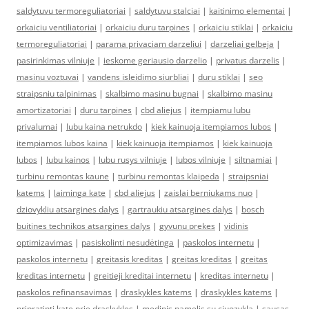
saldytuvu termoreguliatoriai
|
saldytuvu stalciai
|
kaitinimo elementai
|
orkaiciu ventiliatoriai
|
orkaiciu duru tarpines
|
orkaiciu stiklai
|
orkaiciu
termoreguliatoriai
|
parama privaciam darzeliui
|
darzeliai gelbeja
|
pasirinkimas vilniuje
|
ieskome geriausio darzelio
|
privatus darzelis
|
masinu voztuvai
|
vandens isleidimo siurbliai
|
duru stiklai
|
seo
straipsniu talpinimas
|
skalbimo masinu bugnai
|
skalbimo masinu
amortizatoriai
|
duru tarpines
|
cbd aliejus
|
itempiamu lubu
privalumai
|
lubu kaina netrukdo
|
kiek kainuoja itempiamos lubos
|
itempiamos lubos kaina
|
kiek kainuoja itempiamos
|
kiek kainuoja
lubos
|
lubu kainos
|
lubu rusys vilniuje
|
lubos vilniuje
|
siltnamiai
|
turbinu remontas kaune
|
turbinu remontas klaipeda
|
straipsniai
katems
|
laiminga kate
|
cbd aliejus
|
zaislai berniukams nuo
|
dziovykliu atsargines dalys
|
gartraukiu atsargines dalys
|
bosch
buitines technikos atsargines dalys
|
gyvunu prekes
|
vidinis
optimizavimas
|
pasiskolinti nesudėtinga
|
paskolos internetu
|
paskolos internetu
|
greitasis kreditas
|
greitas kreditas
|
greitas
kreditas internetu
|
greitieji kreditai internetu
|
kreditas internetu
|
paskolos refinansavimas
|
draskykles katems
|
draskykles katems
|
pripratinti kate prie draskykles
|
medinis namelis su ciuozykla
|
sausas