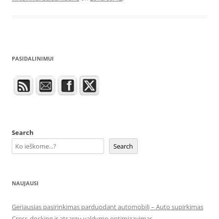
PASIDALINIMUI
Search
Search
NAUJAUSI
Geriausias pasirinkimas parduodant automobilį – Auto supirkimas
Cross-docking ir atsargų valdymo optimizavimas