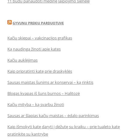
11 būdų panaudoti medinę laipiojimo sienelę
GYVUNU PREKIU PARDUOTUVE
Kačių skiepai – vakcinacijos grafikas
Ką naudinga žinoti apie kates
Kačių auklėjimas
Kaip pripratinti katę prie draskyklės
Sausas maistas šunims ar konservai – ką rinktis
Blogas kvapas iš šuns burnos – Halitozė
Kačių mityba – ką svarbu žinoti
Sausas ar šlapias kačių maistas – ėdalo parinkimas
Kaip išmokyti katę daryti į dėžutę su kraiku – prie tualeto katę
pratinkite su kantrybe