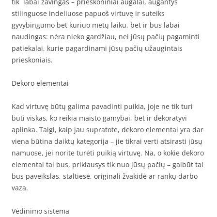
tik labai žavingas – prieskoniniai augalai, augantys
stilinguose indeliuose papuoš virtuvę ir suteiks
gyvybingumo bet kuriuo metų laiku, bet ir bus labai
naudingas: nėra nieko gardžiau, nei jūsų pačių pagaminti
patiekalai, kurie pagardinami jūsų pačių užaugintais
prieskoniais.
Dekoro elementai
Kad virtuvę būtų galima pavadinti puikia, joje ne tik turi
būti viskas, ko reikia maisto gamybai, bet ir dekoratyvi
aplinka. Taigi, kaip jau supratote, dekoro elementai yra dar
viena būtina daiktų kategorija – jie tikrai verti atsirasti jūsų
namuose, jei norite turėti puikią virtuvę. Na, o kokie dekoro
elementai tai bus, priklausys tik nuo jūsų pačių – galbūt tai
bus paveikslas, staltiesė, originali žvakidė ar rankų darbo
vaza.
Vėdinimo sistema