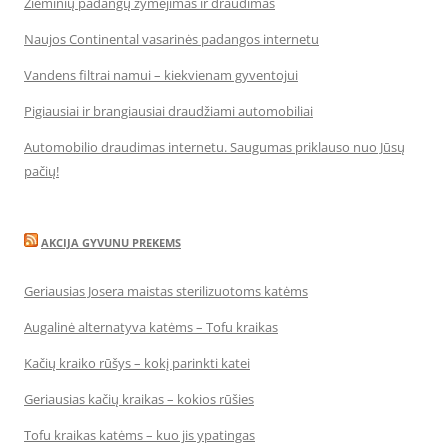
Žieminių padangų žymėjimas ir draudimas
Naujos Continental vasarinės padangos internetu
Vandens filtrai namui – kiekvienam gyventojui
Pigiausiai ir brangiausiai draudžiami automobiliai
Automobilio draudimas internetu. Saugumas priklauso nuo Jūsų
pačių!
AKCIJA GYVUNU PREKEMS
Geriausias Josera maistas sterilizuotoms katėms
Augalinė alternatyva katėms – Tofu kraikas
Kačių kraiko rūšys – kokį parinkti katei
Geriausias kačių kraikas – kokios rūšies
Tofu kraikas katėms – kuo jis ypatingas