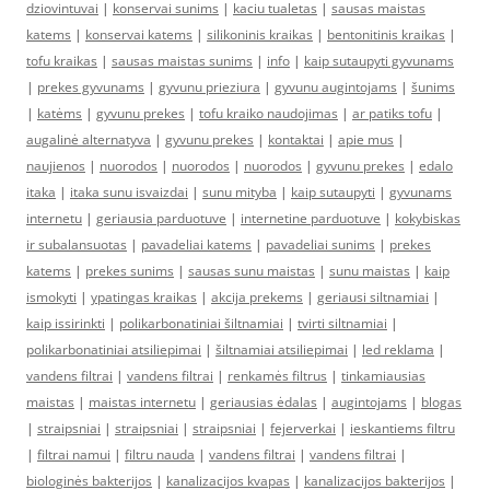
dziovintuvai
|
konservai sunims
|
kaciu tualetas
|
sausas maistas
katems
|
konservai katems
|
silikoninis kraikas
|
bentonitinis kraikas
|
tofu kraikas
|
sausas maistas sunims
|
info
|
kaip sutaupyti gyvunams
|
prekes gyvunams
|
gyvunu prieziura
|
gyvunu augintojams
|
šunims
|
katėms
|
gyvunu prekes
|
tofu kraiko naudojimas
|
ar patiks tofu
|
augalinė alternatyva
|
gyvunu prekes
|
kontaktai
|
apie mus
|
naujienos
|
nuorodos
|
nuorodos
|
nuorodos
|
gyvunu prekes
|
edalo
itaka
|
itaka sunu isvaizdai
|
sunu mityba
|
kaip sutaupyti
|
gyvunams
internetu
|
geriausia parduotuve
|
internetine parduotuve
|
kokybiskas
ir subalansuotas
|
pavadeliai katems
|
pavadeliai sunims
|
prekes
katems
|
prekes sunims
|
sausas sunu maistas
|
sunu maistas
|
kaip
ismokyti
|
ypatingas kraikas
|
akcija prekems
|
geriausi siltnamiai
|
kaip issirinkti
|
polikarbonatiniai šiltnamiai
|
tvirti siltnamiai
|
polikarbonatiniai atsiliepimai
|
šiltnamiai atsiliepimai
|
led reklama
|
vandens filtrai
|
vandens filtrai
|
renkamės filtrus
|
tinkamiausias
maistas
|
maistas internetu
|
geriausias ėdalas
|
augintojams
|
blogas
|
straipsniai
|
straipsniai
|
straipsniai
|
fejerverkai
|
ieskantiems filtru
|
filtrai namui
|
filtru nauda
|
vandens filtrai
|
vandens filtrai
|
biologinės bakterijos
|
kanalizacijos kvapas
|
kanalizacijos bakterijos
|