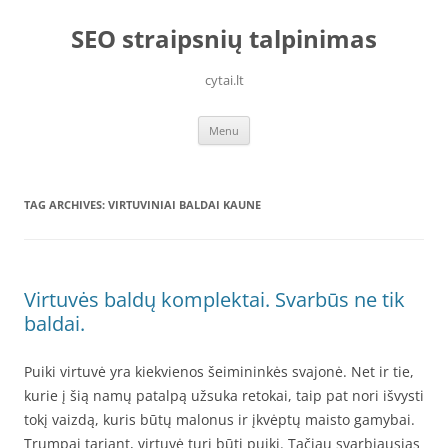
Skip
to
SEO straipsnių talpinimas
content
cytai.lt
Menu
TAG ARCHIVES:
VIRTUVINIAI BALDAI KAUNE
Virtuvės baldų komplektai. Svarbūs ne tik
baldai.
Puiki virtuvė yra kiekvienos šeimininkės svajonė. Net ir tie,
kurie į šią namų patalpą užsuka retokai, taip pat nori išvysti
tokį vaizdą, kuris būtų malonus ir įkvėptų maisto gamybai.
Trumpai tariant, virtuvė turi būti puiki. Tačiau svarbiausias