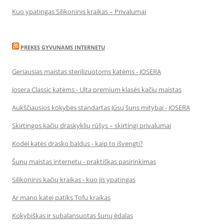
Kuo ypatingas Silikoninis kraikas – Privalumai
PREKES GYVUNAMS INTERNETU
Geriausias maistas sterilizuotoms katėms - JOSERA
Josera Classic katėms - Ulta premium klasės kačių maistas
Aukščiausios kokybės standartas Jūsų šuns mitybai - JOSERA
Skirtingos kačių draskyklių rūšys – skirtingi privalumai
Kodėl katės drasko baldus - kaip to išvengti?
Šunų maistas internetu - praktiškas pasirinkimas
Silikoninis kačių kraikas - kuo jis ypatingas
Ar mano katei patiks Tofu kraikas
Kokybiškas ir subalansuotas šunų ėdalas