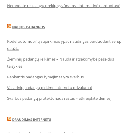
Nerandate reikalingų prekių gyvūnams - internetinė parduotuvė
NAUJOS PADANGOS
Kodėl automobilių supirkimas ypač naudingas parduodant seną,
daužtą
Žieminių padangų reikšmės – Nauda ir atsakomybė pažeidus
taisykles
Renkantis padangas žymėjimas yra svarbus
Vasarinių padangų pirkimo internetu privalumai
Svarbus padangų protektoriaus raštas – atkreipkite dėmesį
DRAUDIMAS INTERNETU