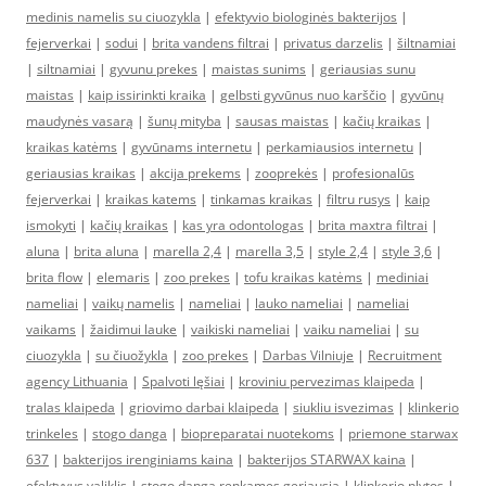
medinis namelis su ciuozykla
|
efektyvio biologinės bakterijos
|
fejerverkai
|
sodui
|
brita vandens filtrai
|
privatus darzelis
|
šiltnamiai
|
siltnamiai
|
gyvunu prekes
|
maistas sunims
|
geriausias sunu
maistas
|
kaip issirinkti kraika
|
gelbsti gyvūnus nuo karščio
|
gyvūnų
maudynės vasarą
|
šunų mityba
|
sausas maistas
|
kačių kraikas
|
kraikas katėms
|
gyvūnams internetu
|
perkamiausios internetu
|
geriausias kraikas
|
akcija prekems
|
zooprekės
|
profesionalūs
fejerverkai
|
kraikas katems
|
tinkamas kraikas
|
filtru rusys
|
kaip
ismokyti
|
kačių kraikas
|
kas yra odontologas
|
brita maxtra filtrai
|
aluna
|
brita aluna
|
marella 2,4
|
marella 3,5
|
style 2,4
|
style 3,6
|
brita flow
|
elemaris
|
zoo prekes
|
tofu kraikas katėms
|
mediniai
nameliai
|
vaikų namelis
|
nameliai
|
lauko nameliai
|
nameliai
vaikams
|
žaidimui lauke
|
vaikiski nameliai
|
vaiku nameliai
|
su
ciuozykla
|
su čiuožykla
|
zoo prekes
|
Darbas Vilniuje
|
Recruitment
agency Lithuania
|
Spalvoti lęšiai
|
kroviniu pervezimas klaipeda
|
tralas klaipeda
|
griovimo darbai klaipeda
|
siukliu isvezimas
|
klinkerio
trinkeles
|
stogo danga
|
biopreparatai nuotekoms
|
priemone starwax
637
|
bakterijos irenginiams kaina
|
bakterijos STARWAX kaina
|
efektyvus valiklis
|
stogo danga renkames geriausia
|
klinkerio plytos
|