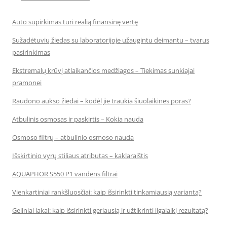
Auto supirkimas turi realią finansinę vertę
Sužadėtuvių žiedas su laboratorijoje užaugintu deimantu – tvarus
pasirinkimas
Ekstremalų krūvį atlaikančios medžiagos – Tiekimas sunkiajai
pramonei
Raudono aukso žiedai – kodėl jie traukia šiuolaikines poras?
Atbulinis osmosas ir paskirtis – Kokia nauda
Osmoso filtrų – atbulinio osmoso nauda
Išskirtinio vyrų stiliaus atributas – kaklaraištis
AQUAPHOR S550 P1 vandens filtrai
Vienkartiniai rankšluosčiai: kaip išsirinkti tinkamiausią variantą?
Geliniai lakai: kaip išsirinkti geriausią ir užtikrinti ilgalaikį rezultatą?