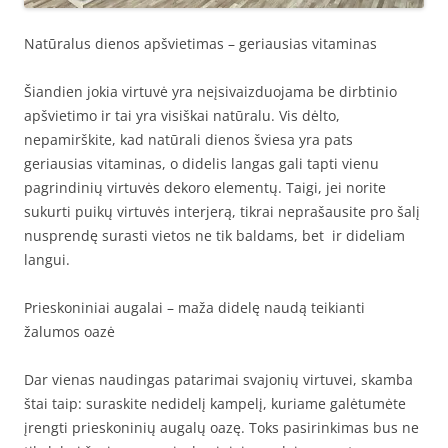
Natūralus dienos apšvietimas – geriausias vitaminas
Šiandien jokia virtuvė yra neįsivaizduojama be dirbtinio
apšvietimo ir tai yra visiškai natūralu. Vis dėlto,
nepamirškite, kad natūrali dienos šviesa yra pats
geriausias vitaminas, o didelis langas gali tapti vienu
pagrindinių virtuvės dekoro elementų. Taigi, jei norite
sukurti puikų virtuvės interjerą, tikrai neprašausite pro šalį
nusprendę surasti vietos ne tik baldams, bet ir dideliam
langui.
Prieskoniniai augalai – maža didelę naudą teikianti
žalumos oazė
Dar vienas naudingas patarimai svajonių virtuvei, skamba
štai taip: suraskite nedidelį kampelį, kuriame galėtumėte
įrengti prieskoninių augalų oazę. Toks pasirinkimas bus ne