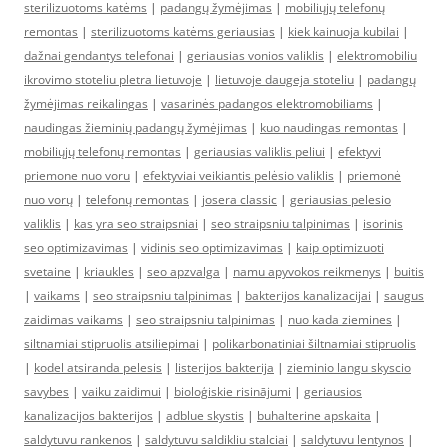
sterilizuotoms katėms
|
padangų žymėjimas
|
mobiliųjų telefonų
remontas
|
sterilizuotoms katėms geriausias
|
kiek kainuoja kubilai
|
dažnai gendantys telefonai
|
geriausias vonios valiklis
|
elektromobiliu
ikrovimo stoteliu pletra lietuvoje
|
lietuvoje daugeja stoteliu
|
padangų
žymėjimas reikalingas
|
vasarinės padangos elektromobiliams
|
naudingas žieminių padangų žymėjimas
|
kuo naudingas remontas
|
mobiliųjų telefonų remontas
|
geriausias valiklis peliui
|
efektyvi
priemone nuo voru
|
efektyviai veikiantis pelėsio valiklis
|
priemonė
nuo vorų
|
telefonų remontas
|
josera classic
|
geriausias pelesio
valiklis
|
kas yra seo straipsniai
|
seo straipsniu talpinimas
|
isorinis
seo optimizavimas
|
vidinis seo optimizavimas
|
kaip optimizuoti
svetaine
|
kriaukles
|
seo apzvalga
|
namu apyvokos reikmenys
|
buitis
|
vaikams
|
seo straipsniu talpinimas
|
bakterijos kanalizacijai
|
saugus
zaidimas vaikams
|
seo straipsniu talpinimas
|
nuo kada ziemines
|
siltnamiai stipruolis atsiliepimai
|
polikarbonatiniai šiltnamiai stipruolis
|
kodel atsiranda pelesis
|
listerijos bakterija
|
zieminio langu skyscio
savybes
|
vaiku zaidimui
|
bioloģiskie risinājumi
|
geriausios
kanalizacijos bakterijos
|
adblue skystis
|
buhalterine apskaita
|
saldytuvu rankenos
|
saldytuvu saldikliu stalciai
|
saldytuvu lentynos
|