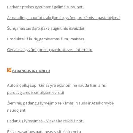
Perkant prekes gyvūnams galima sutaupyti
Ar naudinga naudotis akcijomis gyvūnų prekėmis – pastebėjimai
Šunų maistas daro įtaką augintinio išvaizdai
Produktai iš kurių gaminamas šunų maistas
Geriausia gyvūnų prekių parduotuvė – internetu
PADANGOS INTERNETU
Automobilių supirkimas yra ekonominė nauda fiziniams
pardavėjams ir smulkiam verslui
Žieminių padangų žymėjimo reikšmės, Nauda ir Atsakomybė
naudojant
Padangų žymėjimas – Viskas ką reikia žinoti
Pigias vasarines padangas rasite internetu