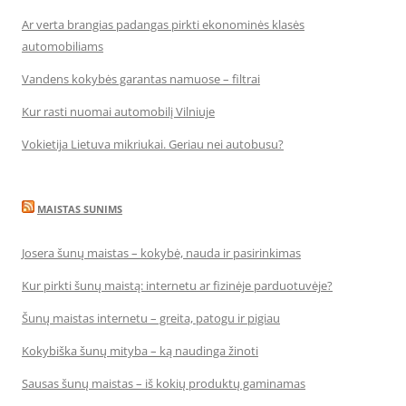
Ar verta brangias padangas pirkti ekonominės klasės
automobiliams
Vandens kokybės garantas namuose – filtrai
Kur rasti nuomai automobilį Vilniuje
Vokietija Lietuva mikriukai. Geriau nei autobusu?
MAISTAS SUNIMS
Josera šunų maistas – kokybė, nauda ir pasirinkimas
Kur pirkti šunų maistą: internetu ar fizinėje parduotuvėje?
Šunų maistas internetu – greita, patogu ir pigiau
Kokybiška šunų mityba – ką naudinga žinoti
Sausas šunų maistas – iš kokių produktų gaminamas