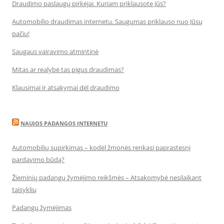
Draudimo paslaugų pirkėjai. Kuriam priklausote Jūs?
Automobilio draudimas internetu. Saugumas priklauso nuo Jūsų
pačių!
Saugaus vairavimo atmintinė
Mitas ar realybė tas pigus draudimas?
Klausimai ir atsakymai dėl draudimo
NAUJOS PADANGOS INTERNETU
Automobilių supirkimas – kodėl žmonės renkasi paprastesnį
pardavimo būdą?
Žieminių padangų žymėjimo reikšmės – Atsakomybė nesilaikant
taisyklių
Padangų žymėjimas