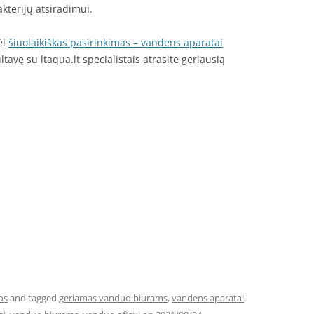
kterijų atsiradimui.
ėl
šiuolaikiškas pasirinkimas – vandens aparatai
tavę su ltaqua.lt specialistais atrasite geriausią
os
and tagged
geriamas vanduo biurams
,
vandens aparatai
,