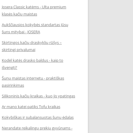
Josera Classic katėms - Ulta premium
klasės kačių maistas
Aukščiausios kokybės standartas Jūsų
šuns mitybai - JOSERA
Skirtingos kačių draskyklių rūšys –
skirtingi privalumai
Kodėl katės drasko baldus - kaip to
išvengti?
Šunų maistas internetu - praktiškas
pasirinkimas
Silikoninis kačių kraikas - kuo jis ypatingas
Ar mano katei patiks Tofu kraikas
Kokybiškas ir subalansuotas šunų ėdalas
Nerandate reikalingų prekių gyvūnams -