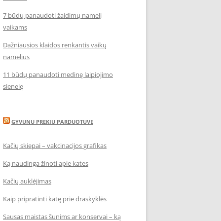
7 būdų panaudoti žaidimų namelį
vaikams
Dažniausios klaidos renkantis vaikų
namelius
11 būdų panaudoti medinę laipiojimo
sienelę
GYVUNU PREKIU PARDUOTUVE
Kačių skiepai – vakcinacijos grafikas
Ką naudinga žinoti apie kates
Kačių auklėjimas
Kaip pripratinti katę prie draskyklės
Sausas maistas šunims ar konservai – ką