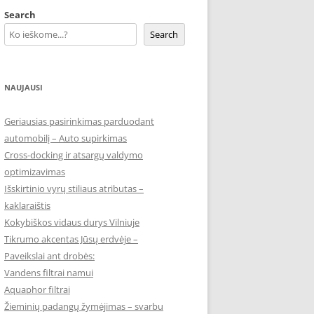
Search
Search
NAUJAUSI
Geriausias pasirinkimas parduodant
automobilį – Auto supirkimas
Cross-docking ir atsargų valdymo
optimizavimas
Išskirtinio vyrų stiliaus atributas –
kaklaraištis
Kokybiškos vidaus durys Vilniuje
Tikrumo akcentas Jūsų erdvėje –
Paveikslai ant drobės:
Vandens filtrai namui
Aquaphor filtrai
Žieminių padangų žymėjimas – svarbu