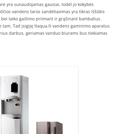
ure yra sunaudojamas gausiai, todėl jo kokybės
ščios vandens taros sandėliavimas yra tikras iššūkis
 bei laiko gaišimo priimant ir grąžinant bambalius.
 ne tam. Tad įsigiję ltaqua.lt vandens gaminimo aparatus
oginius darbus, geriamas vanduo biurams bus tiekiamas