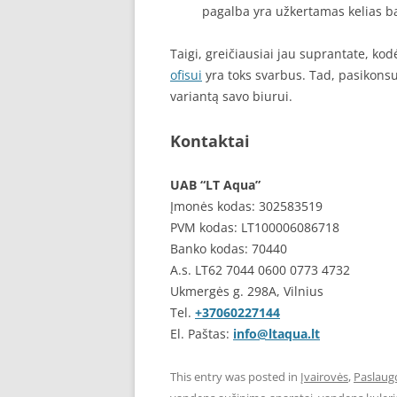
pagalba yra užkertamas kelias ba
Taigi, greičiausiai jau suprantate, kod
ofisui
yra toks svarbus. Tad, pasikonsul
variantą savo biurui.
Kontaktai
UAB “LT Aqua”
Įmonės kodas: 302583519
PVM kodas: LT100006086718
Banko kodas: 70440
A.s. LT62 7044 0600 0773 4732
Ukmergės g. 298A, Vilnius
Tel.
+37060227144
El. Paštas:
info@ltaqua.lt
This entry was posted in
Įvairovės
,
Paslaug