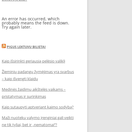
An error has occurred, which
probably means the feed is down.
Try again later.
PIGUS LEKTUVU BILIETAI
Kaip išsirinkti geriausią pelėsio valiklį
Žieminių padangų žymėjimas yra svarbus
– kaip išvengti klaidų
Medinės žaidimų aikštelės vaikams –
pristatymas ir surinkimas
Kaip sutaupyti aptveriant kaimo sodybą?
Maži nuotekų valymo įrenginiai gali veikti
ne tik tyliai, bet ir „nematomai‘‘?