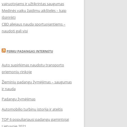
vairuotojams ir užtikrintas saugumas
Medinės vaikų žaidimų aikštelės – kaip
išsirinkti
CBD aliejaus nauda sportuojantiems –
naudoti gali visi
PERKU PADANGAS INTERNETU
Auto supirkimas naudotų transporto
priemonių rinkoje
Žieminių padangų žymėjimas – saugumas
ir nauda
Padangų žymėjimas
Automobilio turbinų istorija ir ateitis
TOP 6 populiariausi padangų gamintojai
Lietuvoje 2021