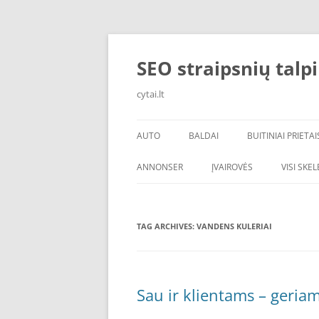
Skip
to
content
SEO straipsnių talp
cytai.lt
AUTO
BALDAI
BUITINIAI PRIETAI
PADANGOS
ANNONSER
ĮVAIROVĖS
VISI SKE
TAG ARCHIVES:
VANDENS KULERIAI
Sau ir klientams – geri