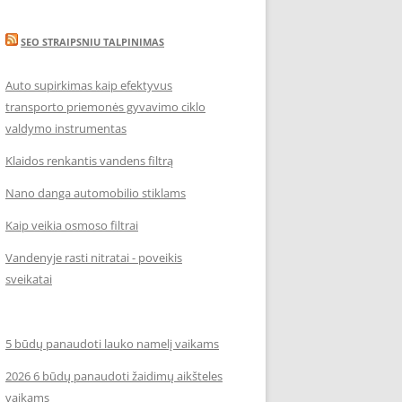
SEO STRAIPSNIU TALPINIMAS
Auto supirkimas kaip efektyvus
transporto priemonės gyvavimo ciklo
valdymo instrumentas
Klaidos renkantis vandens filtrą
Nano danga automobilio stiklams
Kaip veikia osmoso filtrai
Vandenyje rasti nitratai - poveikis
sveikatai
5 būdų panaudoti lauko namelį vaikams
2026 6 būdų panaudoti žaidimų aikšteles
vaikams