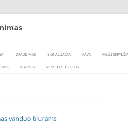
inimas
SAI
DRAUDIMAS
SIGNALIZACIJA
KAVA
PIGŪS SKRYDŽIA
LBIMAI
STATYBA
VEŽA Į ORO UOSTUS
amas vanduo biurams