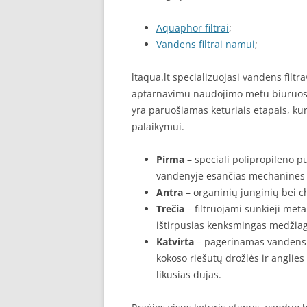
Aquaphor filtrai
;
Vandens filtrai namui
;
ltaqua.lt specializuojasi vandens fil
aptarnavimu naudojimo metu biuruose
yra paruošiamas keturiais etapais, ku
palaikymui.
Pirma
– speciali polipropileno p
vandenyje esančias mechanines 
Antra
– organinių junginių bei chl
Trečia
– filtruojami sunkieji meta
ištirpusias kenksmingas medžia
Katvirta
– pagerinamas vandens sk
kokoso riešutų drožlės ir anglies 
likusias dujas.