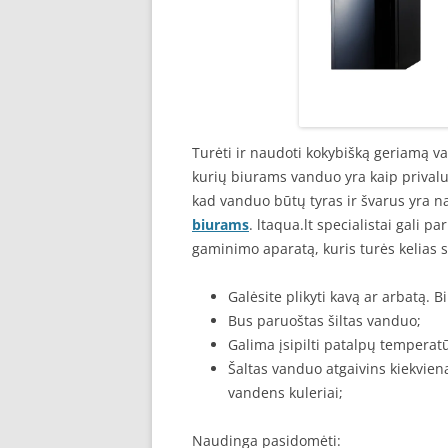
Turėti ir naudoti kokybišką geriamą va
kurių biurams vanduo yra kaip privalu
kad vanduo būtų tyras ir švarus yra na
biurams
. ltaqua.lt specialistai gali p
gaminimo aparatą, kuris turės kelias s
Galėsite plikyti kavą ar arbatą. 
Bus paruoštas šiltas vanduo;
Galima įsipilti patalpų temperat
Šaltas vanduo atgaivins kiekvien
vandens kuleriai;
Naudinga pasidomėti: