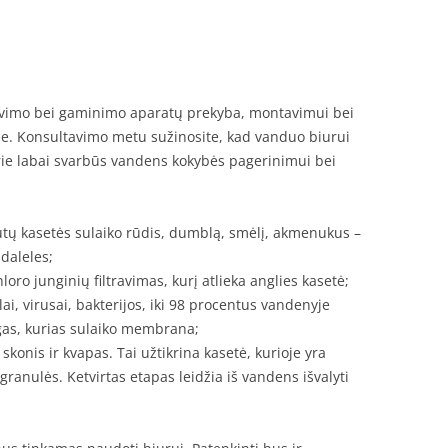
travimo bei gaminimo aparatų prekyba, montavimui bei
. Konsultavimo metu sužinosite, kad vanduo biurui
rie labai svarbūs vandens kokybės pagerinimui bei
utų kasetės sulaiko rūdis, dumblą, smėlį, akmenukus –
daleles;
oro junginių filtravimas, kurį atlieka anglies kasetė;
lai, virusai, bakterijos, iki 98 procentus vandenyje
gas, kurias sulaiko membrana;
onis ir kvapas. Tai užtikrina kasetė, kurioje yra
granulės. Ketvirtas etapas leidžia iš vandens išvalyti