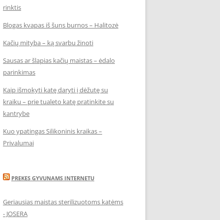
rinktis
Blogas kvapas iš šuns burnos – Halitozė
Kačių mityba – ką svarbu žinoti
Sausas ar šlapias kačių maistas – ėdalo
parinkimas
Kaip išmokyti katę daryti į dėžutę su
kraiku – prie tualeto katę pratinkite su
kantrybe
Kuo ypatingas Silikoninis kraikas –
Privalumai
PREKES GYVUNAMS INTERNETU
Geriausias maistas sterilizuotoms katėms
- JOSERA