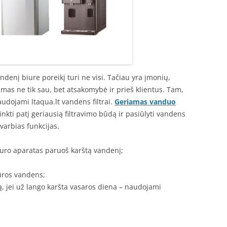
ndenį biure poreikį turi ne visi. Tačiau yra įmonių,
mas ne tik sau, bet atsakomybė ir prieš klientus. Tam,
udojami ltaqua.lt vandens filtrai.
Geriamas vanduo
arinkti patį geriausią filtravimo būdą ir pasiūlyti vandens
varbias funkcijas.
Biuro aparatas paruoš karštą vandenį;
ūros vandens;
ą, jei už lango karšta vasaros diena – naudojami