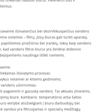
us tinkamas naudoti biurui. Patenkinti bus ir
lientus.
o savaime išsivalančius bei dezinfekuojančius vandens
mo sistemos – filtrų, Jūsų biuras gali turėti aparatą,
us papildomos priežiūros bei įrankių, tokių kaip vandens
, kad vandens filtrai biurui yra ženkliai didesnio
abejojantiems naudinga išlikti ramiems.
avaime;
atliekamas išsivalymo procesas;
įvykus nelaimei ar kitiems gedimams;
 vandens užvirinimas;
i pagaminti ir gazuotą vandenį. Tai aktualu įmonėms,
rtojimą biure. Kambario temperatūros arba šaltas
uro vertybė atsižvelgiant į biuro darbuotojų bei
ate vanduo yra filtruojamas ir specialių medžiagų