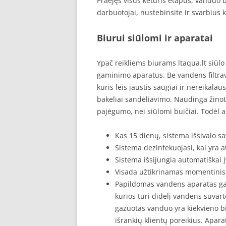
Praėjęs visus keturis etapus, vanduo b
darbuotojai, nustebinsite ir svarbius k
Biurui siūlomi ir aparatai
Ypač reikliems biurams ltaqua.lt siūl
gaminimo aparatus. Be vandens filtravi
kuris leis jaustis saugiai ir nereikala
bakeliai sandėliavimo. Naudinga žinoti
pajėgumo, nei siūlomi buičiai. Todėl 
Kas 15 dienų, sistema išsivalo s
Sistema dezinfekuojasi, kai yra 
Sistema išsijungia automatiškai 
Visada užtikrinamas momentinis
Papildomas vandens aparatas gal
kurios turi didelį vandens suva
gazuotas vanduo yra kiekvieno bi
išrankių klientų poreikius. Apar