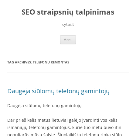
Skip
to
SEO straipsnių talpinimas
content
cytai.lt
Menu
TAG ARCHIVES:
TELEFONŲ REMONTAS
Daugėja siūlomų telefonų gamintojų
Daugėja siūlomų telefonų gamintojų
Dar prieš kelis metus lietuviai galėjo įvardinti vos kelis
išmaniųjų telefonų gamintojus, kurie tuo metu buvo itin
populiarūs mūsų šalyje. Šiuolaikiška telefonų rinka siūlo