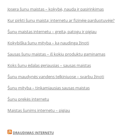
Josera šunų maistas – kokybė, nauda ir pasirinkimas
Kur pirkti šunų maistą: internetu ar fizinėje parduotuvėje?
Šunų maistas internetu – greita, patogu ir pigiau
Kokybiška šunų mityba – ką naudinga žinoti
Sausas šunų maistas – iš kokių produktų gaminamas
Koks šunų ėdalas geriausias – sausas maistas
Šunų maudynės vandens telkiniuose – svarbu žinoti
Šunų mityba – tinkamiausias sausas maistas
Šunų prekės internetu
Maistas šunims internetu – pigiau
DRAUDIMAS INTERNETU