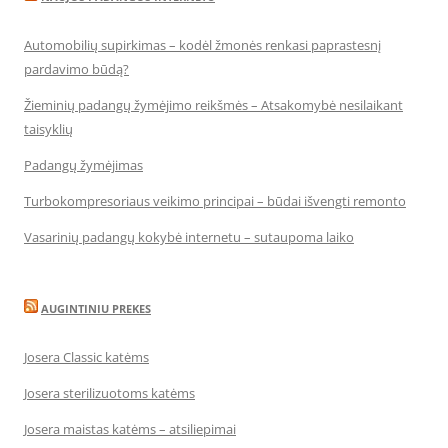
Automobilių supirkimas – kodėl žmonės renkasi paprastesnį
pardavimo būdą?
Žieminių padangų žymėjimo reikšmės – Atsakomybė nesilaikant
taisyklių
Padangų žymėjimas
Turbokompresoriaus veikimo principai – būdai išvengti remonto
Vasarinių padangų kokybė internetu – sutaupoma laiko
AUGINTINIU PREKES
Josera Classic katėms
Josera sterilizuotoms katėms
Josera maistas katėms – atsiliepimai