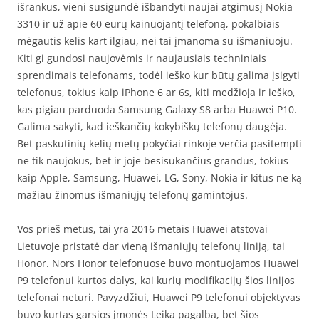
išrankūs, vieni susigundė išbandyti naujai atgimusį Nokia
3310 ir už apie 60 eurų kainuojantį telefoną, pokalbiais
mėgautis kelis kart ilgiau, nei tai įmanoma su išmaniuoju.
Kiti gi gundosi naujovėmis ir naujausiais techniniais
sprendimais telefonams, todėl ieško kur būtų galima įsigyti
telefonus, tokius kaip iPhone 6 ar 6s, kiti medžioja ir ieško,
kas pigiau parduoda Samsung Galaxy S8 arba Huawei P10.
Galima sakyti, kad ieškančių kokybiškų telefonų daugėja.
Bet paskutinių kelių metų pokyčiai rinkoje verčia pasitempti
ne tik naujokus, bet ir joje besisukančius grandus, tokius
kaip Apple, Samsung, Huawei, LG, Sony, Nokia ir kitus ne ką
mažiau žinomus išmaniųjų telefonų gamintojus.
Vos prieš metus, tai yra 2016 metais Huawei atstovai
Lietuvoje pristatė dar vieną išmaniųjų telefonų liniją, tai
Honor. Nors Honor telefonuose buvo montuojamos Huawei
P9 telefonui kurtos dalys, kai kurių modifikacijų šios linijos
telefonai neturi. Pavyzdžiui, Huawei P9 telefonui objektyvas
buvo kurtas garsios įmonės Leika pagalba, bet šios