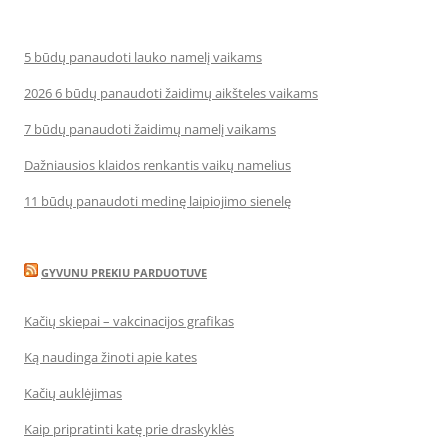
5 būdų panaudoti lauko namelį vaikams
2026 6 būdų panaudoti žaidimų aikšteles vaikams
7 būdų panaudoti žaidimų namelį vaikams
Dažniausios klaidos renkantis vaikų namelius
11 būdų panaudoti medinę laipiojimo sienelę
GYVUNU PREKIU PARDUOTUVE
Kačių skiepai – vakcinacijos grafikas
Ką naudinga žinoti apie kates
Kačių auklėjimas
Kaip pripratinti katę prie draskyklės