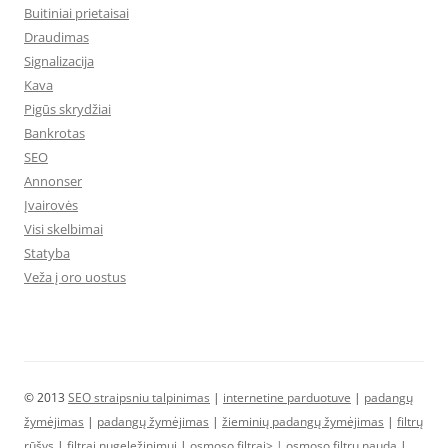
Buitiniai prietaisai
Draudimas
Signalizacija
Kava
Pigūs skrydžiai
Bankrotas
SEO
Annonser
Įvairovės
Visi skelbimai
Statyba
Veža į oro uostus
© 2013
SEO straipsniu talpinimas
|
internetine parduotuve
|
padangų
žymėjimas
|
padangų žymėjimas
|
žieminių padangų žymėjimas
|
filtrų
rūšys
|
filtrai nugeležinimui
|
osmoso filtrai> |
osmoso filtrų nauda
|