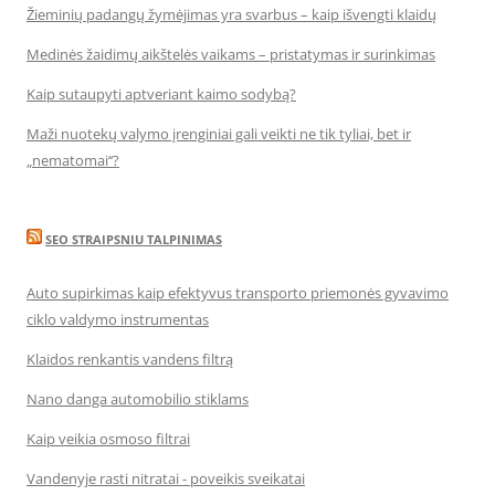
Žieminių padangų žymėjimas yra svarbus – kaip išvengti klaidų
Medinės žaidimų aikštelės vaikams – pristatymas ir surinkimas
Kaip sutaupyti aptveriant kaimo sodybą?
Maži nuotekų valymo įrenginiai gali veikti ne tik tyliai, bet ir
„nematomai‘‘?
SEO STRAIPSNIU TALPINIMAS
Auto supirkimas kaip efektyvus transporto priemonės gyvavimo
ciklo valdymo instrumentas
Klaidos renkantis vandens filtrą
Nano danga automobilio stiklams
Kaip veikia osmoso filtrai
Vandenyje rasti nitratai - poveikis sveikatai