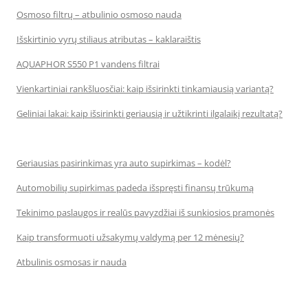
Osmoso filtrų – atbulinio osmoso nauda
Išskirtinio vyrų stiliaus atributas – kaklaraištis
AQUAPHOR S550 P1 vandens filtrai
Vienkartiniai rankšluosčiai: kaip išsirinkti tinkamiausią variantą?
Geliniai lakai: kaip išsirinkti geriausią ir užtikrinti ilgalaikį rezultatą?
Geriausias pasirinkimas yra auto supirkimas – kodėl?
Automobilių supirkimas padeda išspręsti finansų trūkumą
Tekinimo paslaugos ir realūs pavyzdžiai iš sunkiosios pramonės
Kaip transformuoti užsakymų valdymą per 12 mėnesių?
Atbulinis osmosas ir nauda