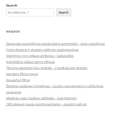
Search
Search
NAUJAUSI
Geriausias pasirinkimas parduodant automobilį – Auto supirkimas
Cross-docking ir atsargų valdymo optimizavimas
Išskirtinio vyrų stiliaus atributas – kaklaraištis
Kokybiškos vidaus durys Vilniuje
Tikrumo akcentas Jūsų erdvėje – Paveikslai ant drobės:
Vandens filtrai namui
Aquaphor filtrai
Žieminių padangų žymėjimas – svarbu vairuotojams ir užtikrintas
saugumas
Medinės vaikų žaidimų aikštelės – kaip išsirinkti
CBD aliejaus nauda sportuojantiems – naudoti gali visi