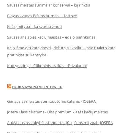
Sausas maistas šunims ar konservai – ką rinktis
Blogas kvapas iš šuns burnos – Halitozė
Kačių mityba – ką svarbu žinoti
Sausas ar šlapias kačių maistas – ėdalo parinkimas
Kaip išmokyti katę daryti į dėžutę su kraiku – prie tualeto katę
pratinkite su kantrybe
Kuo ypatingas Silikoninis kraikas – Privalumai
PREKES GYVUNAMS INTERNETU
Geriausias maistas sterilizuotoms katėms - JOSERA
Josera Classic katėms - Ulta premium klasės kačių maistas
Aukščiausios kokybės standartas Jūsų šuns mitybai - JOSERA