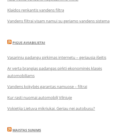
Klaidos renkantis vandens filtrą
Vandens filtrai visam namui su geriamo vandens sistema
PIGUS AVIABILIETAI
Vasarinių padangų pirkimas internetu – geriausia išeitis
Ar verta brangias padangas pirkti ekonominės klasės
automobiliams
Vandens kokybės garantas namuose – filtrai
Kur rasti nuomai automobilį Vilniuje
Vokietija Lietuva mikriukai. Geriau nei autobusu?
MAISTAS SUNIMS