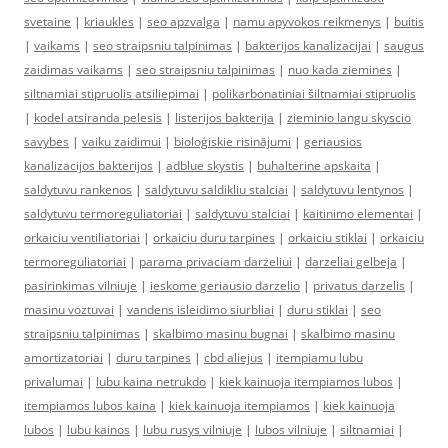
svetaine
|
kriaukles
|
seo apzvalga
|
namu apyvokos reikmenys
|
buitis
|
vaikams
|
seo straipsniu talpinimas
|
bakterijos kanalizacijai
|
saugus
zaidimas vaikams
|
seo straipsniu talpinimas
|
nuo kada ziemines
|
siltnamiai stipruolis atsiliepimai
|
polikarbonatiniai šiltnamiai stipruolis
|
kodel atsiranda pelesis
|
listerijos bakterija
|
zieminio langu skyscio
savybes
|
vaiku zaidimui
|
bioloģiskie risinājumi
|
geriausios
kanalizacijos bakterijos
|
adblue skystis
|
buhalterine apskaita
|
saldytuvu rankenos
|
saldytuvu saldikliu stalciai
|
saldytuvu lentynos
|
saldytuvu termoreguliatoriai
|
saldytuvu stalciai
|
kaitinimo elementai
|
orkaiciu ventiliatoriai
|
orkaiciu duru tarpines
|
orkaiciu stiklai
|
orkaiciu
termoreguliatoriai
|
parama privaciam darzeliui
|
darzeliai gelbeja
|
pasirinkimas vilniuje
|
ieskome geriausio darzelio
|
privatus darzelis
|
masinu voztuvai
|
vandens isleidimo siurbliai
|
duru stiklai
|
seo
straipsniu talpinimas
|
skalbimo masinu bugnai
|
skalbimo masinu
amortizatoriai
|
duru tarpines
|
cbd aliejus
|
itempiamu lubu
privalumai
|
lubu kaina netrukdo
|
kiek kainuoja itempiamos lubos
|
itempiamos lubos kaina
|
kiek kainuoja itempiamos
|
kiek kainuoja
lubos
|
lubu kainos
|
lubu rusys vilniuje
|
lubos vilniuje
|
siltnamiai
|