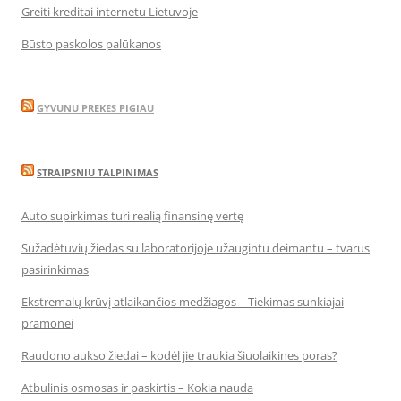
Greiti kreditai internetu Lietuvoje
Būsto paskolos palūkanos
GYVUNU PREKES PIGIAU
STRAIPSNIU TALPINIMAS
Auto supirkimas turi realią finansinę vertę
Sužadėtuvių žiedas su laboratorijoje užaugintu deimantu – tvarus
pasirinkimas
Ekstremalų krūvį atlaikančios medžiagos – Tiekimas sunkiajai
pramonei
Raudono aukso žiedai – kodėl jie traukia šiuolaikines poras?
Atbulinis osmosas ir paskirtis – Kokia nauda