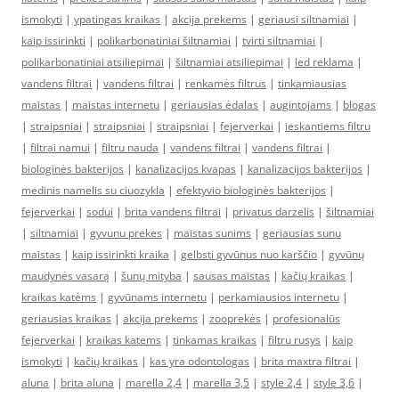
ismokyti
|
ypatingas kraikas
|
akcija prekems
|
geriausi siltnamiai
|
kaip issirinkti
|
polikarbonatiniai šiltnamiai
|
tvirti siltnamiai
|
polikarbonatiniai atsiliepimai
|
šiltnamiai atsiliepimai
|
led reklama
|
vandens filtrai
|
vandens filtrai
|
renkamės filtrus
|
tinkamiausias
maistas
|
maistas internetu
|
geriausias ėdalas
|
augintojams
|
blogas
|
straipsniai
|
straipsniai
|
straipsniai
|
fejerverkai
|
ieskantiems filtru
|
filtrai namui
|
filtru nauda
|
vandens filtrai
|
vandens filtrai
|
biologinės bakterijos
|
kanalizacijos kvapas
|
kanalizacijos bakterijos
|
medinis namelis su ciuozykla
|
efektyvio biologinės bakterijos
|
fejerverkai
|
sodui
|
brita vandens filtrai
|
privatus darzelis
|
šiltnamiai
|
siltnamiai
|
gyvunu prekes
|
maistas sunims
|
geriausias sunu
maistas
|
kaip issirinkti kraika
|
gelbsti gyvūnus nuo karščio
|
gyvūnų
maudynės vasarą
|
šunų mityba
|
sausas maistas
|
kačių kraikas
|
kraikas katėms
|
gyvūnams internetu
|
perkamiausios internetu
|
geriausias kraikas
|
akcija prekems
|
zooprekės
|
profesionalūs
fejerverkai
|
kraikas katems
|
tinkamas kraikas
|
filtru rusys
|
kaip
ismokyti
|
kačių kraikas
|
kas yra odontologas
|
brita maxtra filtrai
|
aluna
|
brita aluna
|
marella 2,4
|
marella 3,5
|
style 2,4
|
style 3,6
|