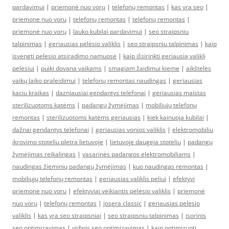
pardavimui
|
priemonė nuo vorų
|
telefonų remontas
|
kas yra seo
|
priemone nuo voru
|
telefonų remontas
|
telefonų remontas
|
priemonė nuo vorų
|
lauko kubilai pardavimui
|
seo straipsniu
talpinimas
|
geriausias pelėsio valiklis
|
seo straipsniu talpinimas
|
kaip
isvengti pelesio atsiradimo namuose
|
kaip išsirinkti geriausią valiklį
pelėsiui
|
puiki dovana vaikams
|
smagiam žaidimui kieme
|
aikštelės
vaikų laiko praleidimui
|
telefonų remontas naudingas
|
geriausias
kaciu kraikas
|
dazniausiai gendantys telefonai
|
geriausias maistas
sterilizuotoms katėms
|
padangų žymėjimas
|
mobiliųjų telefonų
remontas
|
sterilizuotoms katėms geriausias
|
kiek kainuoja kubilai
|
dažnai gendantys telefonai
|
geriausias vonios valiklis
|
elektromobiliu
ikrovimo stoteliu pletra lietuvoje
|
lietuvoje daugeja stoteliu
|
padangų
žymėjimas reikalingas
|
vasarinės padangos elektromobiliams
|
naudingas žieminių padangų žymėjimas
|
kuo naudingas remontas
|
mobiliųjų telefonų remontas
|
geriausias valiklis peliui
|
efektyvi
priemone nuo voru
|
efektyviai veikiantis pelėsio valiklis
|
priemonė
nuo vorų
|
telefonų remontas
|
josera classic
|
geriausias pelesio
valiklis
|
kas yra seo straipsniai
|
seo straipsniu talpinimas
|
isorinis
seo optimizavimas
|
vidinis seo optimizavimas
|
kaip optimizuoti