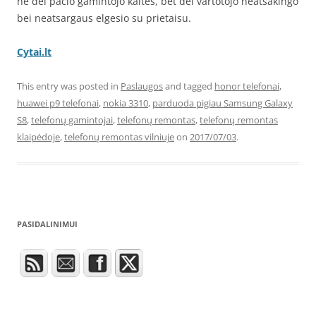
ne dėl pačio gamintojo kaltės, bet dėl vartotojo neatsakingo
bei neatsargaus elgesio su prietaisu.
Cytai.lt
This entry was posted in
Paslaugos
and tagged
honor telefonai
,
huawei p9 telefonai
,
nokia 3310
,
parduoda pigiau Samsung Galaxy
S8
,
telefonų gamintojai
,
telefonų remontas
,
telefonų remontas
klaipėdoje
,
telefonų remontas vilniuje
on
2017/07/03
.
PASIDALINIMUI