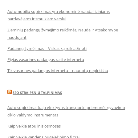
Automobilių supirkimas yra ekonominė nauda fiziniams
pardavėjams ir smulkiam verslui
Žieminių padangų žymėjimo reikšmės, Nauda ir Atsakomybė
naudojant
Padangų žymėjimas – Viskas ką reikia žinoti
Pigias vasarines padangas rasite internetu
Tik vasarinės padangos internetu – naudotų nepirkčiau
SEO STRAIPSNIU TALPINIMAS
Auto supirkimas kaip efektyvus transporto priemonės gyvavimo
ciklo valdymo instrumentas
Kaip veikia atbulinis osmosas
Kaip veikia vandens nugeležinimo filtrai