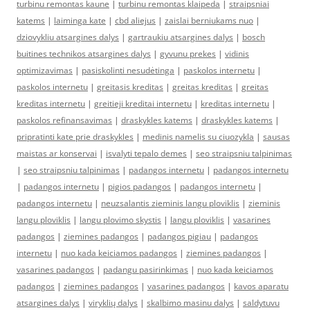
turbinu remontas kaune
|
turbinu remontas klaipeda
|
straipsniai
katems
|
laiminga kate
|
cbd aliejus
|
zaislai berniukams nuo
|
dziovykliu atsargines dalys
|
gartraukiu atsargines dalys
|
bosch
buitines technikos atsargines dalys
|
gyvunu prekes
|
vidinis
optimizavimas
|
pasiskolinti nesudėtinga
|
paskolos internetu
|
paskolos internetu
|
greitasis kreditas
|
greitas kreditas
|
greitas
kreditas internetu
|
greitieji kreditai internetu
|
kreditas internetu
|
paskolos refinansavimas
|
draskykles katems
|
draskykles katems
|
pripratinti kate prie draskykles
|
medinis namelis su ciuozykla
|
sausas
maistas ar konservai
|
isvalyti tepalo demes
|
seo straipsniu talpinimas
|
seo straipsniu talpinimas
|
padangos internetu
|
padangos internetu
|
padangos internetu
|
pigios padangos
|
padangos internetu
|
padangos internetu
|
neuzsalantis zieminis langu ploviklis
|
zieminis
langu ploviklis
|
langu plovimo skystis
|
langu ploviklis
|
vasarines
padangos
|
ziemines padangos
|
padangos pigiau
|
padangos
internetu
|
nuo kada keiciamos padangos
|
ziemines padangos
|
vasarines padangos
|
padangu pasirinkimas
|
nuo kada keiciamos
padangos
|
ziemines padangos
|
vasarines padangos
|
kavos aparatu
atsargines dalys
|
viryklių dalys
|
skalbimo masinu dalys
|
saldytuvu