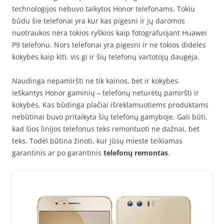
technologijos nebuvo taikytos Honor telefonams. Tokiu
būdu šie telefonai yra kur kas pigesni ir jų daromos
nuotraukos nėra tokios ryškios kaip fotografuojant Huawei
P9 telefonu. Nors telefonai yra pigesni ir ne tokios didelės
kokybės kaip kiti, vis gi ir šių telefonų vartotojų daugėja.
Naudinga nepamiršti ne tik kainos, bet ir kokybės.
Ieškantys Honor gaminių – telefonų neturėtų pamiršti ir
kokybės. Kas būdinga plačiai išreklamuotiems produktams
nebūtinai buvo pritaikyta šių telefonų gamyboje. Gali būti,
kad šios linijos telefonus teks remontuoti ne dažnai, bet
teks. Todėl būtina žinoti, kur Jūsų mieste teikiamas
garantinis ar po garantinis
telefonų remontas
.