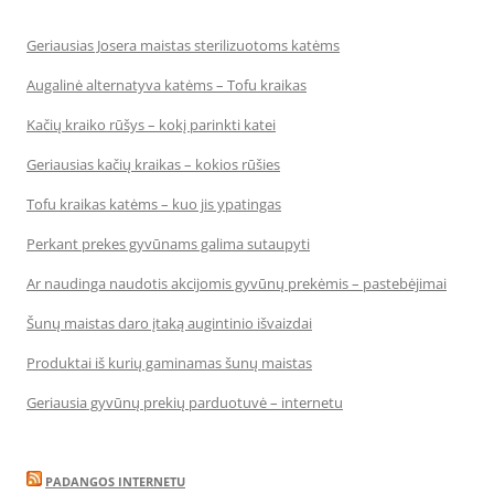
Geriausias Josera maistas sterilizuotoms katėms
Augalinė alternatyva katėms – Tofu kraikas
Kačių kraiko rūšys – kokį parinkti katei
Geriausias kačių kraikas – kokios rūšies
Tofu kraikas katėms – kuo jis ypatingas
Perkant prekes gyvūnams galima sutaupyti
Ar naudinga naudotis akcijomis gyvūnų prekėmis – pastebėjimai
Šunų maistas daro įtaką augintinio išvaizdai
Produktai iš kurių gaminamas šunų maistas
Geriausia gyvūnų prekių parduotuvė – internetu
PADANGOS INTERNETU