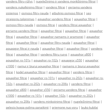
vandens filtrų rūšys
|
nugeležinimo ir vandens monkštinimo filtrai
|
vandens nukalkinimo filtrai
|
vandens filtrai
|
geriamo vandens
sistemos
|
osmoso filtrų nauda
|
atbulinio osmoso filtrai
|
seo
straipsniu talpinimas
|
aquaphor vandens filtrai
|
aquaphor filtrai
|
osmoso filtrų nauda
|
osmoso filtrai
|
vandens filtrai aquaphor
|
geriamo vandens filtrai
|
aquaphor filtrai
|
aquaphor filtrai
|
aquaphor
filtrai
|
aquaphor filtrai
|
aquaphor namams ir pramonei
|
aquaphor
filtrai
|
aquaphor filtrai
|
aquaphor filtrų nauda
|
aquaphor filtrai
|
aquapgor filtrai ir nauda
|
aquaphor filtrai
|
aquaphor filtrai
|
vandens
filtrai
|
aquaphor filtrai
|
vandens filtru rusys
|
aquaphor s800
|
aquaphor ro-101s
|
aquaphor ro-102s
|
aquapgor s550
|
aquaphor
s1000
|
namui ir biurui aquaphor filtrai
|
namams ir biurui aquaphor
filtrai
|
kodel aquaphor filtrai
|
aquaphor filtrai
|
vandens filtrai
|
aquaphor filtrai
|
aquaphor ro-101s
|
aquaphor ro-202s
|
aquaphor ro-
102s
|
aquaphor ro-202s
|
aquaphor ro-206s
|
vandens filtrai
|
aquaphor s800
|
aquaphor s550
|
geriamo vandens filtrai
|
aquaphor
s1000
|
aquaphor ro 101s
|
aquaphor 102s
|
aquaphor ro 202s
|
aquaphor ro 206s
|
vandens minkstinimo filtrai
|
nugeležinimo filtrai
|
pelesio kvapa galima panaikinti
|
priemone nuo voru
|
lauko kubilai