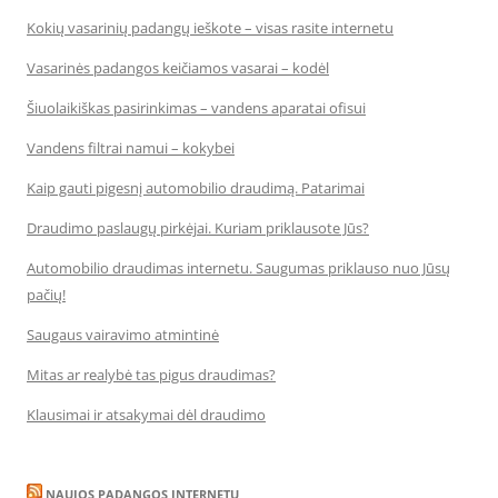
Kokių vasarinių padangų ieškote – visas rasite internetu
Vasarinės padangos keičiamos vasarai – kodėl
Šiuolaikiškas pasirinkimas – vandens aparatai ofisui
Vandens filtrai namui – kokybei
Kaip gauti pigesnį automobilio draudimą. Patarimai
Draudimo paslaugų pirkėjai. Kuriam priklausote Jūs?
Automobilio draudimas internetu. Saugumas priklauso nuo Jūsų
pačių!
Saugaus vairavimo atmintinė
Mitas ar realybė tas pigus draudimas?
Klausimai ir atsakymai dėl draudimo
NAUJOS PADANGOS INTERNETU