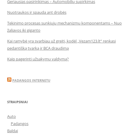
Geriausias pasirinkimas – Automobilių supirkimas
Nuotraukos ir spauda ant drobės
Tekinimo procesas sunkiųjų mechanizmų komponentams – Nuo
žaliavos iki giganto
Kai ramybė yra svarbiau už greitį, kodėl „Vezam123.lt“ renkasi
pedantišką tvarką ir BCA draudimą
Kaip pagerinti užsakymų valdymą?
PADANGOS INTERNETU
STRAIPSNIAI
Auto
Padangos
Baldai