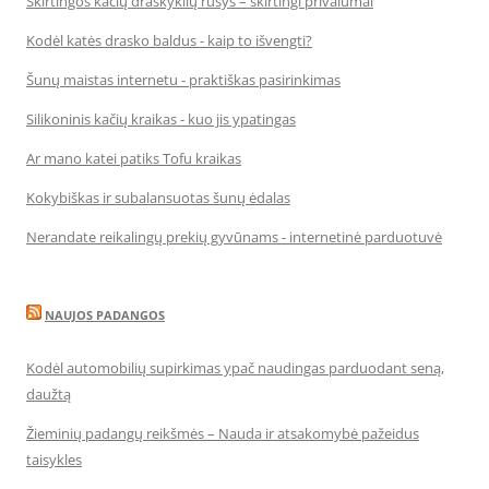
Skirtingos kačių draskyklių rūšys – skirtingi privalumai
Kodėl katės drasko baldus - kaip to išvengti?
Šunų maistas internetu - praktiškas pasirinkimas
Silikoninis kačių kraikas - kuo jis ypatingas
Ar mano katei patiks Tofu kraikas
Kokybiškas ir subalansuotas šunų ėdalas
Nerandate reikalingų prekių gyvūnams - internetinė parduotuvė
NAUJOS PADANGOS
Kodėl automobilių supirkimas ypač naudingas parduodant seną,
daužtą
Žieminių padangų reikšmės – Nauda ir atsakomybė pažeidus
taisykles