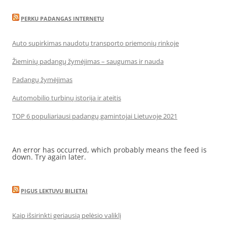
PERKU PADANGAS INTERNETU
Auto supirkimas naudotų transporto priemonių rinkoje
Žieminių padangų žymėjimas – saugumas ir nauda
Padangų žymėjimas
Automobilio turbinų istorija ir ateitis
TOP 6 populiariausi padangų gamintojai Lietuvoje 2021
An error has occurred, which probably means the feed is
down. Try again later.
PIGUS LEKTUVU BILIETAI
Kaip išsirinkti geriausią pelėsio valiklį