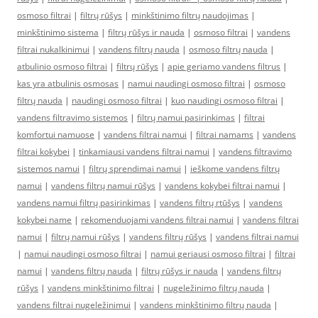
osmoso filtrai
|
filtrų rūšys
|
minkštinimo filtrų naudojimas
|
minkštinimo sistema
|
filtrų rūšys ir nauda
|
osmoso filtrai
|
vandens
filtrai nukalkinimui
|
vandens filtrų nauda
|
osmoso filtrų nauda
|
atbulinio osmoso filtrai
|
filtrų rūšys
|
apie geriamo vandens filtrus
|
kas yra atbulinis osmosas
|
namui naudingi osmoso filtrai
|
osmoso
filtrų nauda
|
naudingi osmoso filtrai
|
kuo naudingi osmoso filtrai
|
vandens filtravimo sistemos
|
filtrų namui pasirinkimas
|
filtrai
komfortui namuose
|
vandens filtrai namui
|
filtrai namams
|
vandens
filtrai kokybei
|
tinkamiausi vandens filtrai namui
|
vandens filtravimo
sistemos namui
|
filtrų sprendimai namui
|
ieškome vandens filtrų
namui
|
vandens filtrų namui rūšys
|
vandens kokybei filtrai namui
|
vandens namui filtrų pasirinkimas
|
vandens filtrų rtūšys
|
vandens
kokybei name
|
rekomenduojami vandens filtrai namui
|
vandens filtrai
namui
|
filtrų namui rūšys
|
vandens filtrų rūšys
|
vandens filtrai namui
|
namui naudingi osmoso filtrai
|
namui geriausi osmoso filtrai
|
filtrai
namui
|
vandens filtrų nauda
|
filtrų rūšys ir nauda
|
vandens filtrų
rūšys
|
vandens minkštinimo filtrai
|
nugeležinimo filtrų nauda
|
vandens filtrai nugeležinimui
|
vandens minkštinimo filtrų nauda
|