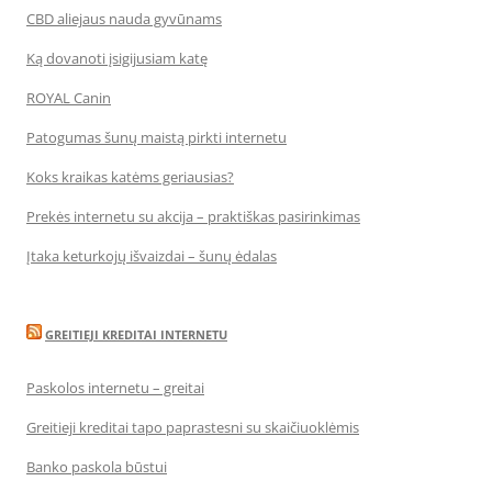
CBD aliejaus nauda gyvūnams
Ką dovanoti įsigijusiam katę
ROYAL Canin
Patogumas šunų maistą pirkti internetu
Koks kraikas katėms geriausias?
Prekės internetu su akcija – praktiškas pasirinkimas
Įtaka keturkojų išvaizdai – šunų ėdalas
GREITIEJI KREDITAI INTERNETU
Paskolos internetu – greitai
Greitieji kreditai tapo paprastesni su skaičiuoklėmis
Banko paskola būstui