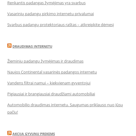
Renkantis padangas žymėjimas yra svarbus
Vasarinių padangų pirkimo internetu privalumai
Svarbus padangų protektoriaus raštas – atkreipkite dėmesį
DRAUDIMAS INTERNETU
Žieminių padangų žymėjimas ir draudimas
Naujos Continental vasarinės padangos internetu
Vandens filtrai namui – kiekvienam gyventojui
Pigiausiai ir brangiausiai draudžiami automobiliai
Automobilio draudimas internetu. Saugumas priklauso nuo Jūsų
pačių!
AKCIJA GYVUNU PREKEMS