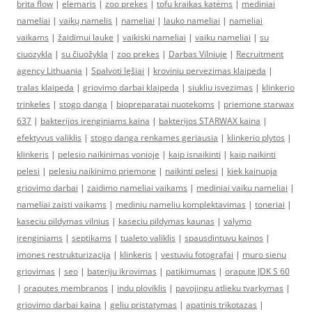
brita flow
|
elemaris
|
zoo prekes
|
tofu kraikas katėms
|
mediniai
nameliai
|
vaikų namelis
|
nameliai
|
lauko nameliai
|
nameliai
vaikams
|
žaidimui lauke
|
vaikiski nameliai
|
vaiku nameliai
|
su
ciuozykla
|
su čiuožykla
|
zoo prekes
|
Darbas Vilniuje
|
Recruitment
agency Lithuania
|
Spalvoti lęšiai
|
kroviniu pervezimas klaipeda
|
tralas klaipeda
|
griovimo darbai klaipeda
|
siukliu isvezimas
|
klinkerio
trinkeles
|
stogo danga
|
biopreparatai nuotekoms
|
priemone starwax
637
|
bakterijos irenginiams kaina
|
bakterijos STARWAX kaina
|
efektyvus valiklis
|
stogo danga renkames geriausia
|
klinkerio plytos
|
klinkeris
|
pelesio naikinimas vonioje
|
kaip isnaikinti
|
kaip naikinti
pelesi
|
pelesiu naikinimo priemone
|
naikinti pelesi
|
kiek kainuoja
griovimo darbai
|
zaidimo nameliai vaikams
|
mediniai vaiku nameliai
|
nameliai zaisti vaikams
|
mediniu nameliu komplektavimas
|
toneriai
|
kaseciu pildymas vilnius
|
kaseciu pildymas kaunas
|
valymo
įrenginiams
|
septikams
|
tualeto valiklis
|
spausdintuvu kainos
|
imones restrukturizacija
|
klinkeris
|
vestuviu fotografai
|
muro sienu
griovimas
|
seo
|
bateriju ikrovimas
|
patikimumas
|
orapute JDK S 60
|
oraputes membranos
|
indu ploviklis
|
pavojingu atlieku tvarkymas
|
griovimo darbai kaina
|
geliu pristatymas
|
apatinis trikotazas
|