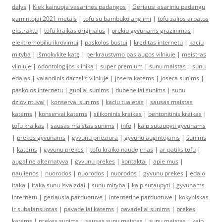
dalys
|
Kiek kainuoja vasarines padangos
|
Geriausi asariniu padangu
gamintojai 2021 metais
|
tofu su bambuko anglimi
|
tofu zalios arbatos
ekstraktu
|
tofu kraikas originalus
|
prekiu gyvunams grazinimas
|
elektromobiliu ikrovimui
|
paskolos bustui
|
kreditas internetu
|
kaciu
mityba
|
išmokykite katę
|
perkraustymo paslaugos vilniuje
|
meistras
vilniuje
|
odontologijos klinika
|
super premium
|
sunu maistas
|
sunu
edalas
|
valandinis darzelis vilniuje
|
josera katems
|
josera sunims
|
paskolos internetu
|
guoliai sunims
|
dubeneliai sunims
|
sunu
dziovintuvai
|
konservai sunims
|
kaciu tualetas
|
sausas maistas
katems
|
konservai katems
|
silikoninis kraikas
|
bentonitinis kraikas
|
tofu kraikas
|
sausas maistas sunims
|
info
|
kaip sutaupyti gyvunams
|
prekes gyvunams
|
gyvunu prieziura
|
gyvunu augintojams
|
šunims
|
katėms
|
gyvunu prekes
|
tofu kraiko naudojimas
|
ar patiks tofu
|
augalinė alternatyva
|
gyvunu prekes
|
kontaktai
|
apie mus
|
naujienos
|
nuorodos
|
nuorodos
|
nuorodos
|
gyvunu prekes
|
edalo
itaka
|
itaka sunu isvaizdai
|
sunu mityba
|
kaip sutaupyti
|
gyvunams
internetu
|
geriausia parduotuve
|
internetine parduotuve
|
kokybiskas
ir subalansuotas
|
pavadeliai katems
|
pavadeliai sunims
|
prekes
katems
|
prekes sunims
|
sausas sunu maistas
|
sunu maistas
|
kaip