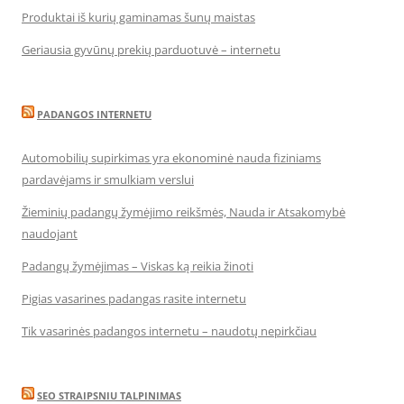
Produktai iš kurių gaminamas šunų maistas
Geriausia gyvūnų prekių parduotuvė – internetu
PADANGOS INTERNETU
Automobilių supirkimas yra ekonominė nauda fiziniams
pardavėjams ir smulkiam verslui
Žieminių padangų žymėjimo reikšmės, Nauda ir Atsakomybė
naudojant
Padangų žymėjimas – Viskas ką reikia žinoti
Pigias vasarines padangas rasite internetu
Tik vasarinės padangos internetu – naudotų nepirkčiau
SEO STRAIPSNIU TALPINIMAS