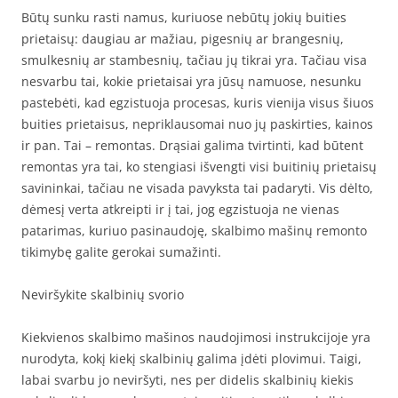
Būtų sunku rasti namus, kuriuose nebūtų jokių buities
prietaisų: daugiau ar mažiau, pigesnių ar brangesnių,
smulkesnių ar stambesnių, tačiau jų tikrai yra. Tačiau visa
nesvarbu tai, kokie prietaisai yra jūsų namuose, nesunku
pastebėti, kad egzistuoja procesas, kuris vienija visus šiuos
buities prietaisus, nepriklausomai nuo jų paskirties, kainos
ir pan. Tai – remontas. Drąsiai galima tvirtinti, kad būtent
remontas yra tai, ko stengiasi išvengti visi buitinių prietaisų
savininkai, tačiau ne visada pavyksta tai padaryti. Vis dėlto,
dėmesį verta atkreipti ir į tai, jog egzistuoja ne vienas
patarimas, kuriuo pasinaudoję, skalbimo mašinų remonto
tikimybę galite gerokai sumažinti.
Neviršykite skalbinių svorio
Kiekvienos skalbimo mašinos naudojimosi instrukcijoje yra
nurodyta, kokį kiekį skalbinių galima įdėti plovimui. Taigi,
labai svarbu jo neviršyti, nes per didelis skalbinių kiekis