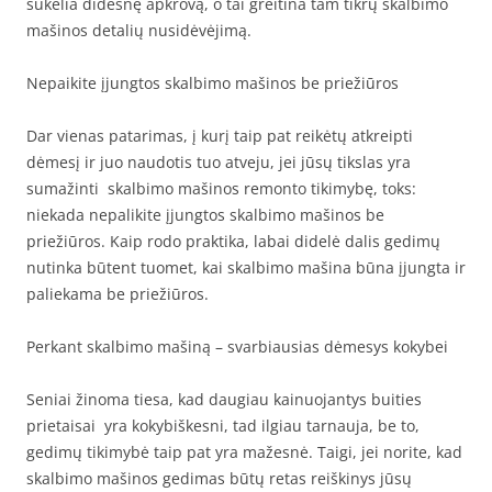
sukelia didesnę apkrovą, o tai greitina tam tikrų skalbimo
mašinos detalių nusidėvėjimą.
Nepaikite įjungtos skalbimo mašinos be priežiūros
Dar vienas patarimas, į kurį taip pat reikėtų atkreipti
dėmesį ir juo naudotis tuo atveju, jei jūsų tikslas yra
sumažinti skalbimo mašinos remonto tikimybę, toks:
niekada nepalikite įjungtos skalbimo mašinos be
priežiūros. Kaip rodo praktika, labai didelė dalis gedimų
nutinka būtent tuomet, kai skalbimo mašina būna įjungta ir
paliekama be priežiūros.
Perkant skalbimo mašiną – svarbiausias dėmesys kokybei
Seniai žinoma tiesa, kad daugiau kainuojantys buities
prietaisai yra kokybiškesni, tad ilgiau tarnauja, be to,
gedimų tikimybė taip pat yra mažesnė. Taigi, jei norite, kad
skalbimo mašinos gedimas būtų retas reiškinys jūsų