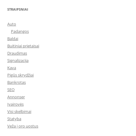
STRAIPSNIAI
Auto
Padangos
Baldai
Buitiniai prietaisai
Draudimas
Signalizacija
Kava
Pigūs skrydžiai
Bankrotas
SEO
Annonser
Įvairovės
Visi skelbimai
Statyba
Veža į oro uostus