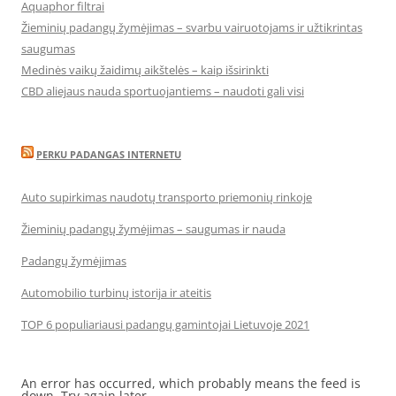
Aquaphor filtrai
Žieminių padangų žymėjimas – svarbu vairuotojams ir užtikrintas
saugumas
Medinės vaikų žaidimų aikštelės – kaip išsirinkti
CBD aliejaus nauda sportuojantiems – naudoti gali visi
PERKU PADANGAS INTERNETU
Auto supirkimas naudotų transporto priemonių rinkoje
Žieminių padangų žymėjimas – saugumas ir nauda
Padangų žymėjimas
Automobilio turbinų istorija ir ateitis
TOP 6 populiariausi padangų gamintojai Lietuvoje 2021
An error has occurred, which probably means the feed is
down. Try again later.