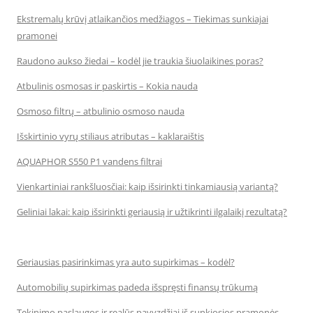
Ekstremalų krūvį atlaikančios medžiagos – Tiekimas sunkiajai
pramonei
Raudono aukso žiedai – kodėl jie traukia šiuolaikines poras?
Atbulinis osmosas ir paskirtis – Kokia nauda
Osmoso filtrų – atbulinio osmoso nauda
Išskirtinio vyrų stiliaus atributas – kaklaraištis
AQUAPHOR S550 P1 vandens filtrai
Vienkartiniai rankšluosčiai: kaip išsirinkti tinkamiausią variantą?
Geliniai lakai: kaip išsirinkti geriausią ir užtikrinti ilgalaikį rezultatą?
Geriausias pasirinkimas yra auto supirkimas – kodėl?
Automobilių supirkimas padeda išspręsti finansų trūkumą
Tekinimo paslaugos ir realūs pavyzdžiai iš sunkiosios pramonės