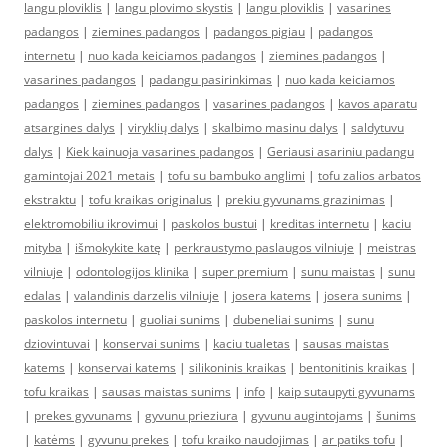
langu ploviklis
|
langu plovimo skystis
|
langu ploviklis
|
vasarines
padangos
|
ziemines padangos
|
padangos pigiau
|
padangos
internetu
|
nuo kada keiciamos padangos
|
ziemines padangos
|
vasarines padangos
|
padangu pasirinkimas
|
nuo kada keiciamos
padangos
|
ziemines padangos
|
vasarines padangos
|
kavos aparatu
atsargines dalys
|
viryklių dalys
|
skalbimo masinu dalys
|
saldytuvu
dalys
|
Kiek kainuoja vasarines padangos
|
Geriausi asariniu padangu
gamintojai 2021 metais
|
tofu su bambuko anglimi
|
tofu zalios arbatos
ekstraktu
|
tofu kraikas originalus
|
prekiu gyvunams grazinimas
|
elektromobiliu ikrovimui
|
paskolos bustui
|
kreditas internetu
|
kaciu
mityba
|
išmokykite katę
|
perkraustymo paslaugos vilniuje
|
meistras
vilniuje
|
odontologijos klinika
|
super premium
|
sunu maistas
|
sunu
edalas
|
valandinis darzelis vilniuje
|
josera katems
|
josera sunims
|
paskolos internetu
|
guoliai sunims
|
dubeneliai sunims
|
sunu
dziovintuvai
|
konservai sunims
|
kaciu tualetas
|
sausas maistas
katems
|
konservai katems
|
silikoninis kraikas
|
bentonitinis kraikas
|
tofu kraikas
|
sausas maistas sunims
|
info
|
kaip sutaupyti gyvunams
|
prekes gyvunams
|
gyvunu prieziura
|
gyvunu augintojams
|
šunims
|
katėms
|
gyvunu prekes
|
tofu kraiko naudojimas
|
ar patiks tofu
|