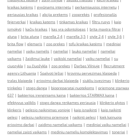
kraikas katėms
|
gyvūnams internetu
|
perkamiausios internetu
|
geriausias kraikas
|
akcija prekems
|
zooprekės
|
profesionalūs
fejerverkai
|
kraikas katems
|
tinkamas kraikas
|
filtru rusys
|
kaip
ismokyti
|
kačių kraikas
|
kas yra odontologas
|
brita maxtra filtrai
|
aluna
|
brita aluna
|
marella 2,4
|
marella 3,5
|
style 2,4
|
style 3,6
|
brita flow
|
elemaris
|
zoo prekes
|
tofu kraikas katėms
|
mediniai
nameliai
|
vaikų namelis
|
nameliai
|
lauko nameliai
|
nameliai
vaikams
|
žaidimui lauke
|
vaikiski nameliai
|
vaiku nameliai
|
su
ciuozykla
|
su čiuožykla
|
zoo prekes
|
Darbas Vilniuje
|
Recruitment
agency Lithuania
|
Spalvoti lęšiai
|
kroviniu pervezimas klaipeda
|
tralas klaipeda
|
griovimo darbai klaipeda
|
siukliu isvezimas
|
klinkerio
trinkeles
|
stogo danga
|
biopreparatai nuotekoms
|
priemone starwax
637
|
bakterijos irenginiams kaina
|
bakterijos STARWAX kaina
|
efektyvus valiklis
|
stogo danga renkames geriausia
|
klinkerio plytos
|
klinkeris
|
pelesio naikinimas vonioje
|
kaip isnaikinti
|
kaip naikinti
pelesi
|
pelesiu naikinimo priemone
|
naikinti pelesi
|
kiek kainuoja
griovimo darbai
|
zaidimo nameliai vaikams
|
mediniai vaiku nameliai
|
nameliai zaisti vaikams
|
mediniu nameliu komplektavimas
|
toneriai
|