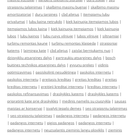
straipsniu talpinimas
|
skalbimo masinu bugnai
|
skalbimo masinu
amortizatoriai
|
duru tarpines
|
cbd aliejus
|
itempiamu lubu
privalumai
|
lubu kaina netrukdo
|
kiek kainuoja itempiamos lubos
|
itempiamos lubos kaina
|
kiek kainuoja itempiamos
|
kiek kainuoja
lubos
|
lubu kainos
|
lubu rusys vilniuje
|
lubos vilniuje
|
siltnamiai
|
turbinu remontas kaune
|
turbinu remontas klaipeda
|
straipsniai
katems
|
laiminga kate
|
cbd aliejus
|
zaislai berniukams nuo
|
dziovykliu atsargines dalys
|
gartraukiu atsargines dalys
|
bosch
buitines technikos atsargines dalys
|
gyvunu prekes
|
vidinis
optimizavimas
|
pasiskolinti nesudėtinga
|
paskolos internetu
|
paskolos internetu
|
greitasis kreditas
|
greitas kreditas
|
greitas
kreditas internetu
|
greitieji kreditai internetu
|
kreditas internetu
|
paskolos refinansavimas
|
draskykles katems
|
draskykles katems
|
pripratinti kate prie draskykles
|
medinis namelis su ciuozykla
|
sausas
maistas ar konservai
|
isvalyti tepalo demes
|
seo straipsniu talpinimas
|
seo straipsniu talpinimas
|
padangos internetu
|
padangos internetu
|
padangos internetu
|
pigios padangos
|
padangos internetu
|
padangos internetu
|
neuzsalantis zieminis langu ploviklis
|
zieminis