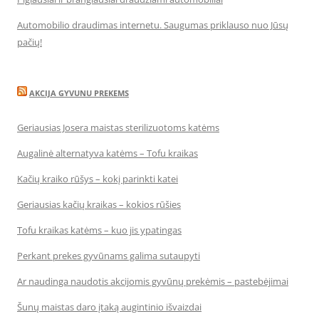
Automobilio draudimas internetu. Saugumas priklauso nuo Jūsų
pačių!
AKCIJA GYVUNU PREKEMS
Geriausias Josera maistas sterilizuotoms katėms
Augalinė alternatyva katėms – Tofu kraikas
Kačių kraiko rūšys – kokį parinkti katei
Geriausias kačių kraikas – kokios rūšies
Tofu kraikas katėms – kuo jis ypatingas
Perkant prekes gyvūnams galima sutaupyti
Ar naudinga naudotis akcijomis gyvūnų prekėmis – pastebėjimai
Šunų maistas daro įtaką augintinio išvaizdai