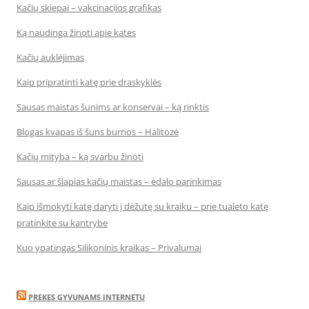
Kačių skiepai – vakcinacijos grafikas
Ką naudinga žinoti apie kates
Kačių auklėjimas
Kaip pripratinti katę prie draskyklės
Sausas maistas šunims ar konservai – ką rinktis
Blogas kvapas iš šuns burnos – Halitozė
Kačių mityba – ką svarbu žinoti
Sausas ar šlapias kačių maistas – ėdalo parinkimas
Kaip išmokyti katę daryti į dėžutę su kraiku – prie tualeto katę
pratinkite su kantrybe
Kuo ypatingas Silikoninis kraikas – Privalumai
PREKES GYVUNAMS INTERNETU