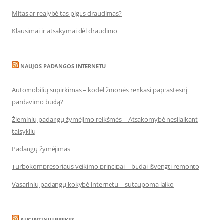
Mitas ar realybė tas pigus draudimas?
Klausimai ir atsakymai dėl draudimo
NAUJOS PADANGOS INTERNETU
Automobilių supirkimas – kodėl žmonės renkasi paprastesnį
pardavimo būdą?
Žieminių padangų žymėjimo reikšmės – Atsakomybė nesilaikant
taisyklių
Padangų žymėjimas
Turbokompresoriaus veikimo principai – būdai išvengti remonto
Vasarinių padangų kokybė internetu – sutaupoma laiko
AUGINTINIU PREKES