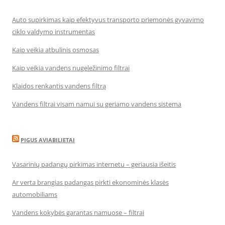
Auto supirkimas kaip efektyvus transporto priemonės gyvavimo
ciklo valdymo instrumentas
Kaip veikia atbulinis osmosas
Kaip veikia vandens nugeležinimo filtrai
Klaidos renkantis vandens filtrą
Vandens filtrai visam namui su geriamo vandens sistema
PIGUS AVIABILIETAI
Vasarinių padangų pirkimas internetu – geriausia išeitis
Ar verta brangias padangas pirkti ekonominės klasės
automobiliams
Vandens kokybės garantas namuose – filtrai