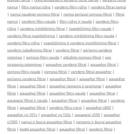
namui
|
filtrų namui rūšys
|
vandens filtrų rūšys
|
vandens filtrai namui
|
namui naudingi osmoso filtrai
|
namui geriausi osmoso filtrai
|
filtrai
namui
|
vandens filtrų nauda
|
filtrų rūšys ir nauda
|
vandens filtrų
rūšys
|
vandens minkštinimo filtrai
|
nugeležinimo filtrų nauda
|
vandens filtrai nugeležinimui
|
vandens minkštinimo filtrų nauda
|
vandens filtrų rūšys
|
nugeležinimo ir vandens monkštinimo filtrai
|
vandens nukalkinimo filtrai
|
vandens filtrai
|
geriamo vandens
sistemos
|
osmoso filtrų nauda
|
atbulinio osmoso filtrai
|
seo
straipsniu talpinimas
|
aquaphor vandens filtrai
|
aquaphor filtrai
|
osmoso filtrų nauda
|
osmoso filtrai
|
vandens filtrai aquaphor
|
geriamo vandens filtrai
|
aquaphor filtrai
|
aquaphor filtrai
|
aquaphor
filtrai
|
aquaphor filtrai
|
aquaphor namams ir pramonei
|
aquaphor
filtrai
|
aquaphor filtrai
|
aquaphor filtrų nauda
|
aquaphor filtrai
|
aquapgor filtrai ir nauda
|
aquaphor filtrai
|
aquaphor filtrai
|
vandens
filtrai
|
aquaphor filtrai
|
vandens filtru rusys
|
aquaphor s800
|
aquaphor ro-101s
|
aquaphor ro-102s
|
aquapgor s550
|
aquaphor
s1000
|
namui ir biurui aquaphor filtrai
|
namams ir biurui aquaphor
filtrai
|
kodel aquaphor filtrai
|
aquaphor filtrai
|
vandens filtrai
|