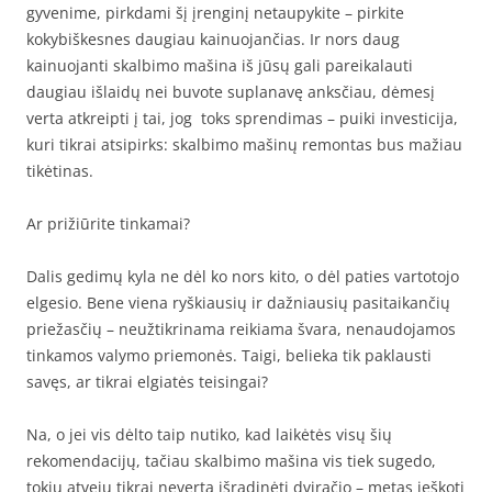
gyvenime, pirkdami šį įrenginį netaupykite – pirkite
kokybiškesnes daugiau kainuojančias. Ir nors daug
kainuojanti skalbimo mašina iš jūsų gali pareikalauti
daugiau išlaidų nei buvote suplanavę anksčiau, dėmesį
verta atkreipti į tai, jog toks sprendimas – puiki investicija,
kuri tikrai atsipirks: skalbimo mašinų remontas bus mažiau
tikėtinas.
Ar prižiūrite tinkamai?
Dalis gedimų kyla ne dėl ko nors kito, o dėl paties vartotojo
elgesio. Bene viena ryškiausių ir dažniausių pasitaikančių
priežasčių – neužtikrinama reikiama švara, nenaudojamos
tinkamos valymo priemonės. Taigi, belieka tik paklausti
savęs, ar tikrai elgiatės teisingai?
Na, o jei vis dėlto taip nutiko, kad laikėtės visų šių
rekomendacijų, tačiau skalbimo mašina vis tiek sugedo,
tokiu atveju tikrai neverta išradinėti dviračio – metas ieškoti