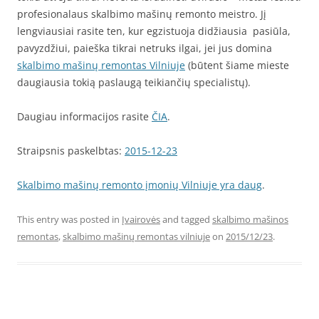
profesionalaus skalbimo mašinų remonto meistro. Jį
lengviausiai rasite ten, kur egzistuoja didžiausia pasiūla,
pavyzdžiui, paieška tikrai netruks ilgai, jei jus domina
skalbimo mašinų remontas Vilniuje
(būtent šiame mieste
daugiausia tokią paslaugą teikiančių specialistų).
Daugiau informacijos rasite
ČIA
.
Straipsnis paskelbtas:
2015-12-23
Skalbimo mašinų remonto įmonių Vilniuje yra daug
.
This entry was posted in
Įvairovės
and tagged
skalbimo mašinos
remontas
,
skalbimo mašinų remontas vilniuje
on
2015/12/23
.