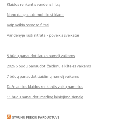
Klaidos renkantis vandens filtrą
Nano danga automobilio stiklams
Kaip veikia osmoso filtrai
Vandenyje rasti nitratai - poveikis sveikatai
5 būdų panaudoti lauko namelį vaikams
2026 6 būdų panaudoti žaidimų aikšteles vaikams
7 būdų panaudoti žaidimų namelį vaikams
Dažniausios klaidos renkantis vaikų namelius
11 būdų panaudoti medinę laipiojimo sienelę
GYVUNU PREKIU PARDUOTUVE