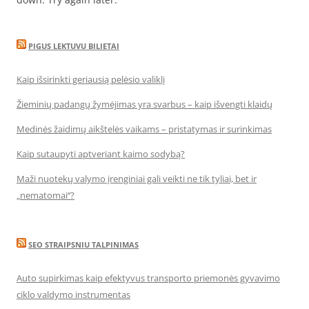
PIGUS LEKTUVU BILIETAI
Kaip išsirinkti geriausią pelėsio valiklį
Žieminių padangų žymėjimas yra svarbus – kaip išvengti klaidų
Medinės žaidimų aikštelės vaikams – pristatymas ir surinkimas
Kaip sutaupyti aptveriant kaimo sodybą?
Maži nuotekų valymo įrenginiai gali veikti ne tik tyliai, bet ir
„nematomai‘‘?
SEO STRAIPSNIU TALPINIMAS
Auto supirkimas kaip efektyvus transporto priemonės gyvavimo
ciklo valdymo instrumentas