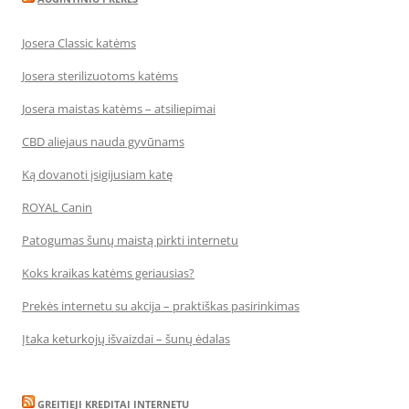
Josera Classic katėms
Josera sterilizuotoms katėms
Josera maistas katėms – atsiliepimai
CBD aliejaus nauda gyvūnams
Ką dovanoti įsigijusiam katę
ROYAL Canin
Patogumas šunų maistą pirkti internetu
Koks kraikas katėms geriausias?
Prekės internetu su akcija – praktiškas pasirinkimas
Įtaka keturkojų išvaizdai – šunų ėdalas
GREITIEJI KREDITAI INTERNETU