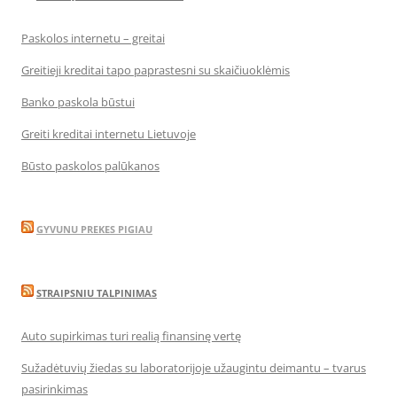
Paskolos internetu – greitai
Greitieji kreditai tapo paprastesni su skaičiuoklėmis
Banko paskola būstui
Greiti kreditai internetu Lietuvoje
Būsto paskolos palūkanos
GYVUNU PREKES PIGIAU
STRAIPSNIU TALPINIMAS
Auto supirkimas turi realią finansinę vertę
Sužadėtuvių žiedas su laboratorijoje užaugintu deimantu – tvarus
pasirinkimas