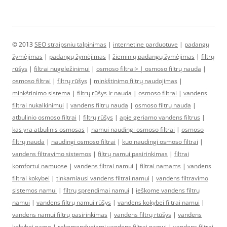
© 2013
SEO straipsniu talpinimas
|
internetine parduotuve
|
padangų
žymėjimas
|
padangų žymėjimas
|
žieminių padangų žymėjimas
|
filtrų
rūšys
|
filtrai nugeležinimui
|
osmoso filtrai> |
osmoso filtrų nauda
|
osmoso filtrai
|
filtrų rūšys
|
minkštinimo filtrų naudojimas
|
minkštinimo sistema
|
filtrų rūšys ir nauda
|
osmoso filtrai
|
vandens
filtrai nukalkinimui
|
vandens filtrų nauda
|
osmoso filtrų nauda
|
atbulinio osmoso filtrai
|
filtrų rūšys
|
apie geriamo vandens filtrus
|
kas yra atbulinis osmosas
|
namui naudingi osmoso filtrai
|
osmoso
filtrų nauda
|
naudingi osmoso filtrai
|
kuo naudingi osmoso filtrai
|
vandens filtravimo sistemos
|
filtrų namui pasirinkimas
|
filtrai
komfortui namuose
|
vandens filtrai namui
|
filtrai namams
|
vandens
filtrai kokybei
|
tinkamiausi vandens filtrai namui
|
vandens filtravimo
sistemos namui
|
filtrų sprendimai namui
|
ieškome vandens filtrų
namui
|
vandens filtrų namui rūšys
|
vandens kokybei filtrai namui
|
vandens namui filtrų pasirinkimas
|
vandens filtrų rtūšys
|
vandens
kokybei name
|
rekomenduojami vandens filtrai namui
|
vandens filtrai