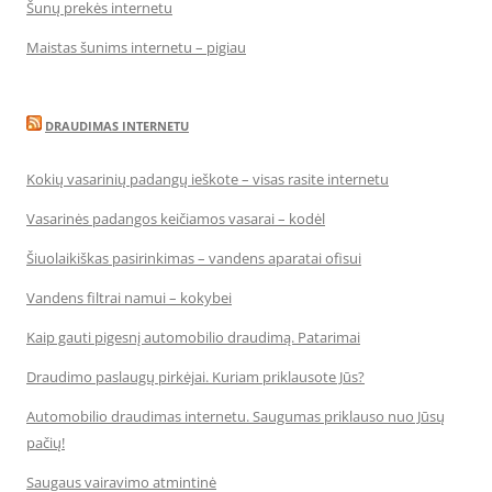
Šunų prekės internetu
Maistas šunims internetu – pigiau
DRAUDIMAS INTERNETU
Kokių vasarinių padangų ieškote – visas rasite internetu
Vasarinės padangos keičiamos vasarai – kodėl
Šiuolaikiškas pasirinkimas – vandens aparatai ofisui
Vandens filtrai namui – kokybei
Kaip gauti pigesnį automobilio draudimą. Patarimai
Draudimo paslaugų pirkėjai. Kuriam priklausote Jūs?
Automobilio draudimas internetu. Saugumas priklauso nuo Jūsų
pačių!
Saugaus vairavimo atmintinė