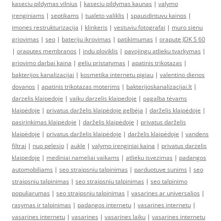
kaseciu pildymas vilnius
|
kaseciu pildymas kaunas
|
valymo
įrenginiams
|
septikams
|
tualeto valiklis
|
spausdintuvu kainos
|
imones restrukturizacija
|
klinkeris
|
vestuviu fotografai
|
muro sienu
griovimas
|
seo
|
bateriju ikrovimas
|
patikimumas
|
orapute JDK S 60
|
oraputes membranos
|
indu ploviklis
|
pavojingu atlieku tvarkymas
|
griovimo darbai kaina
|
geliu pristatymas
|
apatinis trikotazas
|
bakterijos kanalizacijai
|
kosmetika internetu pigiau
|
valentino dienos
dovanos
|
apatinis trikotazas moterims
|
bakterijoskanalizacijai.lt
|
darzelis klaipedoje
|
vaiku darzelis klaipedoje
|
pagalba tėvams
klaipėdoje
|
privatus darželis klaipėdoje gelbėja
|
darželis klaipėdoje
|
pasirinkimas klaipėdoje
|
darželis klaipėdoje
|
privatus darželis
klaipėdoje
|
privatus darželis klaipėdoje
|
darželis klaipėdoje
|
vandens
filtrai
|
nuo pelesio
|
aukle
|
valymo irenginiai kaina
|
privatus darzelis
klaipedoje
|
mediniai nameliai vaikams
|
atlieku isvezimas
|
padangos
automobiliams
|
seo straipsniu talpinimas
|
parduotuve sunims
|
seo
straipsniu talpinimas
|
seo straipsniu talpinimas
|
seo talpinimo
populiarumas
|
seo straipsniu talpinimas
|
vasarines ar universalios
|
rasymas ir talpinimas
|
padangos internetu
|
vasarines internetu
|
vasarines internetu
|
vasarines
|
vasarines laiku
|
vasarines internetu