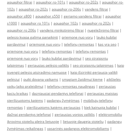
aquaphor filtrai
|
aquaphor ro-101s
|
aquaphor ro-202s
|
aquaphor ro-
102s
|
aquaphor ro-202s
|
aquaphor ro-206s
|
vandens filtrai
|
aquaphor s800
|
aquaphor s550
|
geriamo vandens filtrai
|
aquaphor
s1000
|
aquaphor ro 101s
|
aquaphor 102s
|
aquaphor ro 202s
|
aquaphor ro 206s
|
vandens minkstinimo filtrai
|
nugeležinimo filtrai
|
pelesio kvapa galima panaikinti
|
priemone nuo voru
|
lauko kubilai
pardavimui
|
priemonė nuo vorų
|
telefonų remontas
|
kas yra seo
|
priemone nuo voru
|
telefonų remontas
|
telefonų remontas
|
priemonė nuo vorų
|
lauko kubilai pardavimui
|
seo straipsniu
talpinimas
|
geriausias pelėsio valiklis
|
seo straipsniu talpinimas
|
kaip
isvengti pelesio atsiradimo namuose
|
kaip išsirinkti geriausią valiklį
pelėsiui
|
puiki dovana vaikams
|
smagiam žaidimui kieme
|
aikštelės
vaikų laiko praleidimui
|
telefonų remontas naudingas
|
geriausias
kaciu kraikas
|
dazniausiai gendantys telefonai
|
geriausias maistas
sterilizuotoms katėms
|
padangų žymėjimas
|
mobiliųjų telefonų
remontas
|
sterilizuotoms katėms geriausias
|
kiek kainuoja kubilai
|
dažnai gendantys telefonai
|
geriausias vonios valiklis
|
elektromobiliu
ikrovimo stoteliu pletra lietuvoje
|
lietuvoje daugeja stoteliu
|
padangų
žymėjimas reikalingas
|
vasarinės padangos elektromobiliams
|