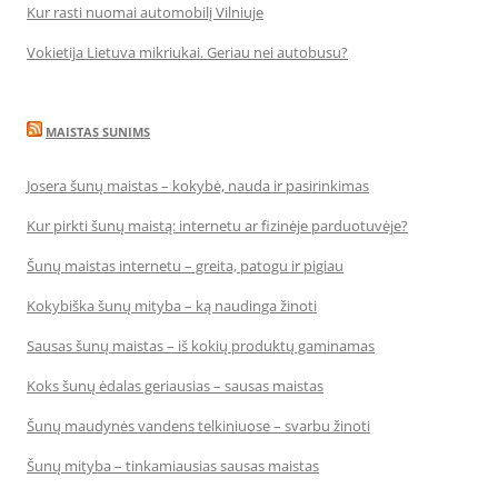
Kur rasti nuomai automobilį Vilniuje
Vokietija Lietuva mikriukai. Geriau nei autobusu?
MAISTAS SUNIMS
Josera šunų maistas – kokybė, nauda ir pasirinkimas
Kur pirkti šunų maistą: internetu ar fizinėje parduotuvėje?
Šunų maistas internetu – greita, patogu ir pigiau
Kokybiška šunų mityba – ką naudinga žinoti
Sausas šunų maistas – iš kokių produktų gaminamas
Koks šunų ėdalas geriausias – sausas maistas
Šunų maudynės vandens telkiniuose – svarbu žinoti
Šunų mityba – tinkamiausias sausas maistas