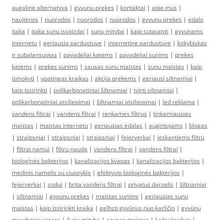
augalinė alternatyva
|
gyvunu prekes
|
kontaktai
|
apie mus
|
naujienos
|
nuorodos
|
nuorodos
|
nuorodos
|
gyvunu prekes
|
edalo
itaka
|
itaka sunu isvaizdai
|
sunu mityba
|
kaip sutaupyti
|
gyvunams
internetu
|
geriausia parduotuve
|
internetine parduotuve
|
kokybiskas
ir subalansuotas
|
pavadeliai katems
|
pavadeliai sunims
|
prekes
katems
|
prekes sunims
|
sausas sunu maistas
|
sunu maistas
|
kaip
ismokyti
|
ypatingas kraikas
|
akcija prekems
|
geriausi siltnamiai
|
kaip issirinkti
|
polikarbonatiniai šiltnamiai
|
tvirti siltnamiai
|
polikarbonatiniai atsiliepimai
|
šiltnamiai atsiliepimai
|
led reklama
|
vandens filtrai
|
vandens filtrai
|
renkamės filtrus
|
tinkamiausias
maistas
|
maistas internetu
|
geriausias ėdalas
|
augintojams
|
blogas
|
straipsniai
|
straipsniai
|
straipsniai
|
fejerverkai
|
ieskantiems filtru
|
filtrai namui
|
filtru nauda
|
vandens filtrai
|
vandens filtrai
|
biologinės bakterijos
|
kanalizacijos kvapas
|
kanalizacijos bakterijos
|
medinis namelis su ciuozykla
|
efektyvio biologinės bakterijos
|
fejerverkai
|
sodui
|
brita vandens filtrai
|
privatus darzelis
|
šiltnamiai
|
siltnamiai
|
gyvunu prekes
|
maistas sunims
|
geriausias sunu
maistas
|
kaip issirinkti kraika
|
gelbsti gyvūnus nuo karščio
|
gyvūnų
maudynės vasarą
|
šunų mityba
|
sausas maistas
|
kačių kraikas
|