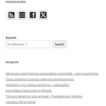
PASIDALINIMUI
Search
Search
NAUJAUSI
Geriausias pasirinkimas parduodant automobilį – Auto supirkimas
Cross-docking ir atsargų valdymo optimizavimas
Išskirtinio vyrų stiliaus atributas – kaklaraištis
Kokybiškos vidaus durys Vilniuje
Tikrumo akcentas Jūsų erdvėje – Paveikslai ant drobės:
Vandens filtrai namui