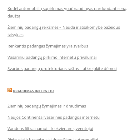
Kodėl automobilių supirkimas ypač naudingas parduodant seną,
daužtą
Žieminių padangų reikšmės – Nauda ir atsakomybė pažeidus
taisykles
Renkantis padangas žymėjimas yra svarbus
Vasarinių padangų pirkimo internetu privalumai
Svarbus padangų protektoriaus raštas – atkreipkite dėmesį
DRAUDIMAS INTERNETU
Žieminių padangų žymėjimas ir draudimas
Naujos Continental vasarinės padangos internetu
Vandens filtrai namui – kiekvienam gyventojui
Pigiausiai ir brangiausiai draudžiami automobiliai