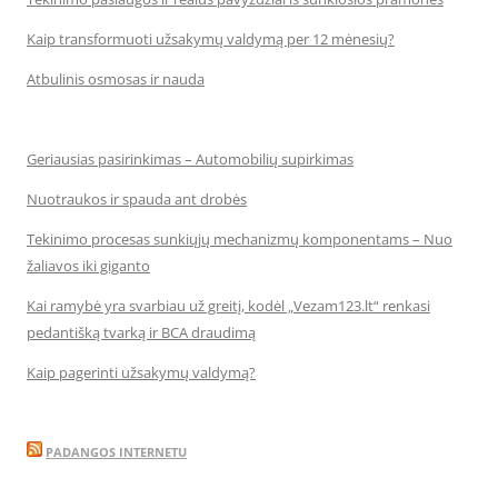
Kaip transformuoti užsakymų valdymą per 12 mėnesių?
Atbulinis osmosas ir nauda
Geriausias pasirinkimas – Automobilių supirkimas
Nuotraukos ir spauda ant drobės
Tekinimo procesas sunkiųjų mechanizmų komponentams – Nuo
žaliavos iki giganto
Kai ramybė yra svarbiau už greitį, kodėl „Vezam123.lt“ renkasi
pedantišką tvarką ir BCA draudimą
Kaip pagerinti užsakymų valdymą?
PADANGOS INTERNETU