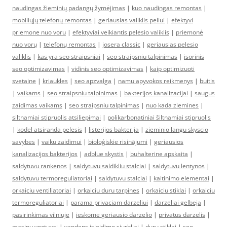
naudingas žieminių padangų žymėjimas
|
kuo naudingas remontas
|
mobiliųjų telefonų remontas
|
geriausias valiklis peliui
|
efektyvi
priemone nuo voru
|
efektyviai veikiantis pelėsio valiklis
|
priemonė
nuo vorų
|
telefonų remontas
|
josera classic
|
geriausias pelesio
valiklis
|
kas yra seo straipsniai
|
seo straipsniu talpinimas
|
isorinis
seo optimizavimas
|
vidinis seo optimizavimas
|
kaip optimizuoti
svetaine
|
kriaukles
|
seo apzvalga
|
namu apyvokos reikmenys
|
buitis
|
vaikams
|
seo straipsniu talpinimas
|
bakterijos kanalizacijai
|
saugus
zaidimas vaikams
|
seo straipsniu talpinimas
|
nuo kada ziemines
|
siltnamiai stipruolis atsiliepimai
|
polikarbonatiniai šiltnamiai stipruolis
|
kodel atsiranda pelesis
|
listerijos bakterija
|
zieminio langu skyscio
savybes
|
vaiku zaidimui
|
bioloģiskie risinājumi
|
geriausios
kanalizacijos bakterijos
|
adblue skystis
|
buhalterine apskaita
|
saldytuvu rankenos
|
saldytuvu saldikliu stalciai
|
saldytuvu lentynos
|
saldytuvu termoreguliatoriai
|
saldytuvu stalciai
|
kaitinimo elementai
|
orkaiciu ventiliatoriai
|
orkaiciu duru tarpines
|
orkaiciu stiklai
|
orkaiciu
termoreguliatoriai
|
parama privaciam darzeliui
|
darzeliai gelbeja
|
pasirinkimas vilniuje
|
ieskome geriausio darzelio
|
privatus darzelis
|
masinu voztuvai
|
vandens isleidimo siurbliai
|
duru stiklai
|
seo