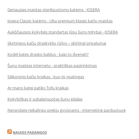
Geriausias maistas sterilizuotoms katėms - JOSERA
Josera Classic katėms - Ulta premium klasės kačių maistas
Aukščiausios kokybės standartas Jūsų šuns mitybai - JOSERA
Skirtingos kačių draskyklių rūšys – skirtingi privalumai
Kodėl katės drasko baldus - kaip to išvengti?
Šunų maistas internetu - praktiškas pasirinkimas
Silikoninis kačių kraikas - kuo jis ypatingas
Ar mano katei patiks Tofu kraikas
Kokybiškas ir subalansuotas šunų ėdalas
Nerandate reikalingų prekių gyvūnams - internetinė parduotuvė
NAUJOS PADANGOS