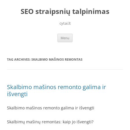
Skip
to
SEO straipsnių talpinimas
content
cytai.lt
Menu
TAG ARCHIVES:
SKALBIMO MAŠINOS REMONTAS
Skalbimo mašinos remonto galima ir
išvengti
Skalbimo mašinos remonto galima ir išvengti
Skalbimų mašinų remontas: kaip jo išvengti?