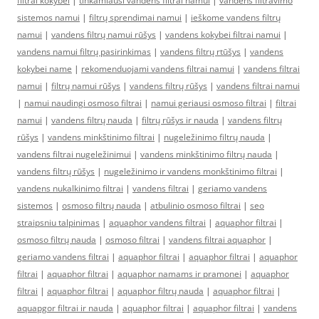
filtrai kokybei
|
tinkamiausi vandens filtrai namui
|
vandens filtravimo
sistemos namui
|
filtrų sprendimai namui
|
ieškome vandens filtrų
namui
|
vandens filtrų namui rūšys
|
vandens kokybei filtrai namui
|
vandens namui filtrų pasirinkimas
|
vandens filtrų rtūšys
|
vandens
kokybei name
|
rekomenduojami vandens filtrai namui
|
vandens filtrai
namui
|
filtrų namui rūšys
|
vandens filtrų rūšys
|
vandens filtrai namui
|
namui naudingi osmoso filtrai
|
namui geriausi osmoso filtrai
|
filtrai
namui
|
vandens filtrų nauda
|
filtrų rūšys ir nauda
|
vandens filtrų
rūšys
|
vandens minkštinimo filtrai
|
nugeležinimo filtrų nauda
|
vandens filtrai nugeležinimui
|
vandens minkštinimo filtrų nauda
|
vandens filtrų rūšys
|
nugeležinimo ir vandens monkštinimo filtrai
|
vandens nukalkinimo filtrai
|
vandens filtrai
|
geriamo vandens
sistemos
|
osmoso filtrų nauda
|
atbulinio osmoso filtrai
|
seo
straipsniu talpinimas
|
aquaphor vandens filtrai
|
aquaphor filtrai
|
osmoso filtrų nauda
|
osmoso filtrai
|
vandens filtrai aquaphor
|
geriamo vandens filtrai
|
aquaphor filtrai
|
aquaphor filtrai
|
aquaphor
filtrai
|
aquaphor filtrai
|
aquaphor namams ir pramonei
|
aquaphor
filtrai
|
aquaphor filtrai
|
aquaphor filtrų nauda
|
aquaphor filtrai
|
aquapgor filtrai ir nauda
|
aquaphor filtrai
|
aquaphor filtrai
|
vandens