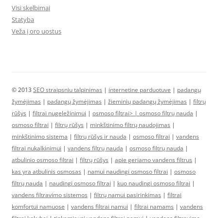
Visi skelbimai
Statyba
Veža į oro uostus
© 2013
SEO straipsniu talpinimas
|
internetine parduotuve
|
padangų
žymėjimas
|
padangų žymėjimas
|
žieminių padangų žymėjimas
|
filtrų
rūšys
|
filtrai nugeležinimui
|
osmoso filtrai> |
osmoso filtrų nauda
|
osmoso filtrai
|
filtrų rūšys
|
minkštinimo filtrų naudojimas
|
minkštinimo sistema
|
filtrų rūšys ir nauda
|
osmoso filtrai
|
vandens
filtrai nukalkinimui
|
vandens filtrų nauda
|
osmoso filtrų nauda
|
atbulinio osmoso filtrai
|
filtrų rūšys
|
apie geriamo vandens filtrus
|
kas yra atbulinis osmosas
|
namui naudingi osmoso filtrai
|
osmoso
filtrų nauda
|
naudingi osmoso filtrai
|
kuo naudingi osmoso filtrai
|
vandens filtravimo sistemos
|
filtrų namui pasirinkimas
|
filtrai
komfortui namuose
|
vandens filtrai namui
|
filtrai namams
|
vandens