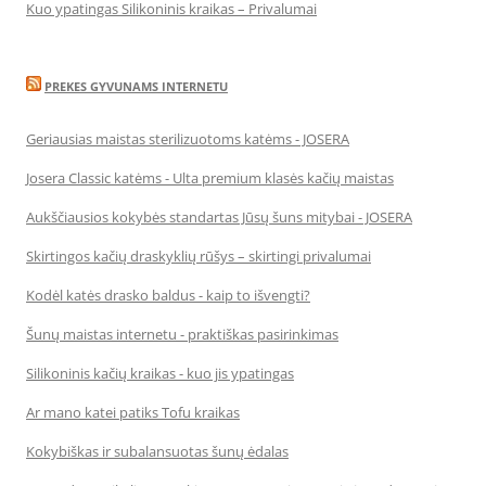
Kuo ypatingas Silikoninis kraikas – Privalumai
PREKES GYVUNAMS INTERNETU
Geriausias maistas sterilizuotoms katėms - JOSERA
Josera Classic katėms - Ulta premium klasės kačių maistas
Aukščiausios kokybės standartas Jūsų šuns mitybai - JOSERA
Skirtingos kačių draskyklių rūšys – skirtingi privalumai
Kodėl katės drasko baldus - kaip to išvengti?
Šunų maistas internetu - praktiškas pasirinkimas
Silikoninis kačių kraikas - kuo jis ypatingas
Ar mano katei patiks Tofu kraikas
Kokybiškas ir subalansuotas šunų ėdalas