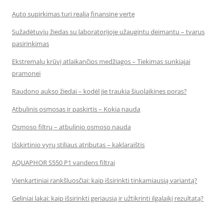
Auto supirkimas turi realią finansinę vertę
Sužadėtuvių žiedas su laboratorijoje užaugintu deimantu – tvarus
pasirinkimas
Ekstremalų krūvį atlaikančios medžiagos – Tiekimas sunkiajai
pramonei
Raudono aukso žiedai – kodėl jie traukia šiuolaikines poras?
Atbulinis osmosas ir paskirtis – Kokia nauda
Osmoso filtrų – atbulinio osmoso nauda
Išskirtinio vyrų stiliaus atributas – kaklaraištis
AQUAPHOR S550 P1 vandens filtrai
Vienkartiniai rankšluosčiai: kaip išsirinkti tinkamiausią variantą?
Geliniai lakai: kaip išsirinkti geriausią ir užtikrinti ilgalaikį rezultatą?