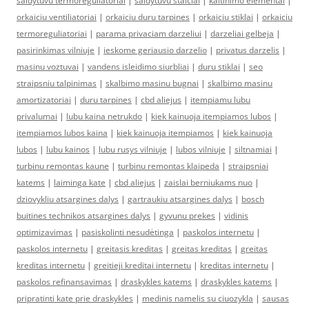
saldytuvu termoreguliatoriai
|
saldytuvu stalciai
|
kaitinimo elementai
|
orkaiciu ventiliatoriai
|
orkaiciu duru tarpines
|
orkaiciu stiklai
|
orkaiciu
termoreguliatoriai
|
parama privaciam darzeliui
|
darzeliai gelbeja
|
pasirinkimas vilniuje
|
ieskome geriausio darzelio
|
privatus darzelis
|
masinu voztuvai
|
vandens isleidimo siurbliai
|
duru stiklai
|
seo
straipsniu talpinimas
|
skalbimo masinu bugnai
|
skalbimo masinu
amortizatoriai
|
duru tarpines
|
cbd aliejus
|
itempiamu lubu
privalumai
|
lubu kaina netrukdo
|
kiek kainuoja itempiamos lubos
|
itempiamos lubos kaina
|
kiek kainuoja itempiamos
|
kiek kainuoja
lubos
|
lubu kainos
|
lubu rusys vilniuje
|
lubos vilniuje
|
siltnamiai
|
turbinu remontas kaune
|
turbinu remontas klaipeda
|
straipsniai
katems
|
laiminga kate
|
cbd aliejus
|
zaislai berniukams nuo
|
dziovykliu atsargines dalys
|
gartraukiu atsargines dalys
|
bosch
buitines technikos atsargines dalys
|
gyvunu prekes
|
vidinis
optimizavimas
|
pasiskolinti nesudėtinga
|
paskolos internetu
|
paskolos internetu
|
greitasis kreditas
|
greitas kreditas
|
greitas
kreditas internetu
|
greitieji kreditai internetu
|
kreditas internetu
|
paskolos refinansavimas
|
draskykles katems
|
draskykles katems
|
pripratinti kate prie draskykles
|
medinis namelis su ciuozykla
|
sausas