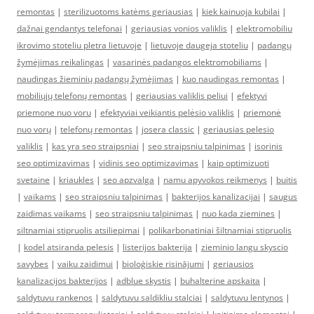
remontas
|
sterilizuotoms katėms geriausias
|
kiek kainuoja kubilai
|
dažnai gendantys telefonai
|
geriausias vonios valiklis
|
elektromobiliu
ikrovimo stoteliu pletra lietuvoje
|
lietuvoje daugeja stoteliu
|
padangų
žymėjimas reikalingas
|
vasarinės padangos elektromobiliams
|
naudingas žieminių padangų žymėjimas
|
kuo naudingas remontas
|
mobiliųjų telefonų remontas
|
geriausias valiklis peliui
|
efektyvi
priemone nuo voru
|
efektyviai veikiantis pelėsio valiklis
|
priemonė
nuo vorų
|
telefonų remontas
|
josera classic
|
geriausias pelesio
valiklis
|
kas yra seo straipsniai
|
seo straipsniu talpinimas
|
isorinis
seo optimizavimas
|
vidinis seo optimizavimas
|
kaip optimizuoti
svetaine
|
kriaukles
|
seo apzvalga
|
namu apyvokos reikmenys
|
buitis
|
vaikams
|
seo straipsniu talpinimas
|
bakterijos kanalizacijai
|
saugus
zaidimas vaikams
|
seo straipsniu talpinimas
|
nuo kada ziemines
|
siltnamiai stipruolis atsiliepimai
|
polikarbonatiniai šiltnamiai stipruolis
|
kodel atsiranda pelesis
|
listerijos bakterija
|
zieminio langu skyscio
savybes
|
vaiku zaidimui
|
bioloģiskie risinājumi
|
geriausios
kanalizacijos bakterijos
|
adblue skystis
|
buhalterine apskaita
|
saldytuvu rankenos
|
saldytuvu saldikliu stalciai
|
saldytuvu lentynos
|