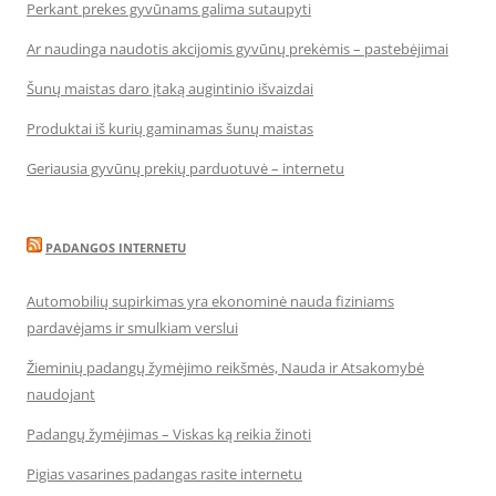
Perkant prekes gyvūnams galima sutaupyti
Ar naudinga naudotis akcijomis gyvūnų prekėmis – pastebėjimai
Šunų maistas daro įtaką augintinio išvaizdai
Produktai iš kurių gaminamas šunų maistas
Geriausia gyvūnų prekių parduotuvė – internetu
PADANGOS INTERNETU
Automobilių supirkimas yra ekonominė nauda fiziniams
pardavėjams ir smulkiam verslui
Žieminių padangų žymėjimo reikšmės, Nauda ir Atsakomybė
naudojant
Padangų žymėjimas – Viskas ką reikia žinoti
Pigias vasarines padangas rasite internetu