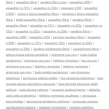
filtrai
|
aquaphor filtrai
|
vandens filtru rusys
|
aquaphor s800
|
aquaphor ro-101s
|
aquaphor ro-102s
|
aquapgor s550
|
aquaphor
s1000
|
namui ir biurui aquaphor filtrai
|
namams ir biurui aquaphor
filtrai
|
kodel aquaphor filtrai
|
aquaphor filtrai
|
vandens filtrai
|
aquaphor filtrai
|
aquaphor ro-101s
|
aquaphor ro-202s
|
aquaphor ro-
102s
|
aquaphor ro-202s
|
aquaphor ro-206s
|
vandens filtrai
|
aquaphor s800
|
aquaphor s550
|
geriamo vandens filtrai
|
aquaphor
s1000
|
aquaphor ro 101s
|
aquaphor 102s
|
aquaphor ro 202s
|
aquaphor ro 206s
|
vandens minkstinimo filtrai
|
nugeležinimo filtrai
|
pelesio kvapa galima panaikinti
|
priemone nuo voru
|
lauko kubilai
pardavimui
|
priemonė nuo vorų
|
telefonų remontas
|
kas yra seo
|
priemone nuo voru
|
telefonų remontas
|
telefonų remontas
|
priemonė nuo vorų
|
lauko kubilai pardavimui
|
seo straipsniu
talpinimas
|
geriausias pelėsio valiklis
|
seo straipsniu talpinimas
|
kaip
isvengti pelesio atsiradimo namuose
|
kaip išsirinkti geriausią valiklį
pelėsiui
|
puiki dovana vaikams
|
smagiam žaidimui kieme
|
aikštelės
vaikų laiko praleidimui
|
telefonų remontas naudingas
|
geriausias
kaciu kraikas
|
dazniausiai gendantys telefonai
|
geriausias maistas
sterilizuotoms katėms
|
padangų žymėjimas
|
mobiliųjų telefonų