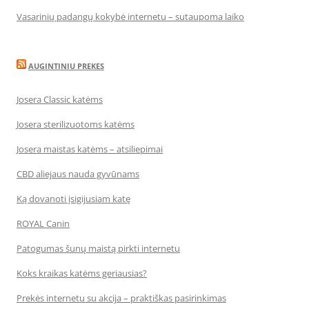
Vasarinių padangų kokybė internetu – sutaupoma laiko
AUGINTINIU PREKES
Josera Classic katėms
Josera sterilizuotoms katėms
Josera maistas katėms – atsiliepimai
CBD aliejaus nauda gyvūnams
Ką dovanoti įsigijusiam katę
ROYAL Canin
Patogumas šunų maistą pirkti internetu
Koks kraikas katėms geriausias?
Prekės internetu su akcija – praktiškas pasirinkimas