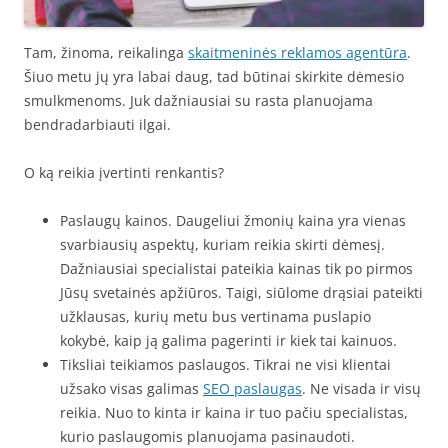
Tam, žinoma, reikalinga
skaitmeninės reklamos agentūra
.
Šiuo metu jų yra labai daug, tad būtinai skirkite dėmesio
smulkmenoms. Juk dažniausiai su rasta planuojama
bendradarbiauti ilgai.
O ką reikia įvertinti renkantis?
Paslaugų kainos. Daugeliui žmonių kaina yra vienas
svarbiausių aspektų, kuriam reikia skirti dėmesį.
Dažniausiai specialistai pateikia kainas tik po pirmos
Jūsų svetainės apžiūros. Taigi, siūlome drąsiai pateikti
užklausas, kurių metu bus vertinama puslapio
kokybė, kaip ją galima pagerinti ir kiek tai kainuos.
Tiksliai teikiamos paslaugos. Tikrai ne visi klientai
užsako visas galimas
SEO paslaugas
. Ne visada ir visų
reikia. Nuo to kinta ir kaina ir tuo pačiu specialistas,
kurio paslaugomis planuojama pasinaudoti.