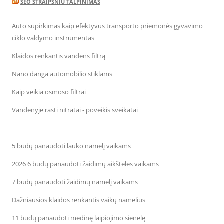
SEO STRAIPSNIU TALPINIMAS
Auto supirkimas kaip efektyvus transporto priemonės gyvavimo
ciklo valdymo instrumentas
Klaidos renkantis vandens filtrą
Nano danga automobilio stiklams
Kaip veikia osmoso filtrai
Vandenyje rasti nitratai - poveikis sveikatai
5 būdų panaudoti lauko namelį vaikams
2026 6 būdų panaudoti žaidimų aikšteles vaikams
7 būdų panaudoti žaidimų namelį vaikams
Dažniausios klaidos renkantis vaikų namelius
11 būdų panaudoti medinę laipiojimo sienelę