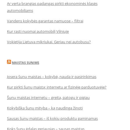
Ar verta brangias padangas pirkti ekonominės klasės
automobiliams
Vandens kokybės garantas namuose – filtrai
Kur rasti nuomai automobilį Vilniuje
Vokietija Lietuva mikriukai. Geriau nei autobusu?
MAISTAS SUNIMS
Josera šunų maistas – kokybė, nauda ir pasirinkimas
Kur pirkti šunų maistą: internetu ar fizinėje parduotuvėje?
Šunų maistas internetu – greita, patogu ir pigiau
Kokybiška šunų mityba – ką naudinga žinoti
Sausas šunų maistas – iš kokių produktų gaminamas
Koks šunų ėdalas geriausias – sausas maistas