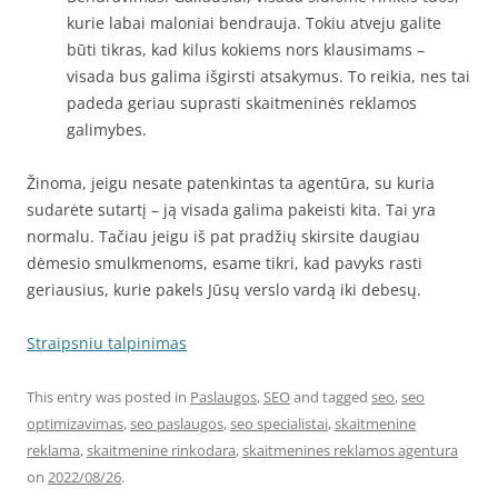
kurie labai maloniai bendrauja. Tokiu atveju galite
būti tikras, kad kilus kokiems nors klausimams –
visada bus galima išgirsti atsakymus. To reikia, nes tai
padeda geriau suprasti skaitmeninės reklamos
galimybes.
Žinoma, jeigu nesate patenkintas ta agentūra, su kuria
sudarėte sutartį – ją visada galima pakeisti kita. Tai yra
normalu. Tačiau jeigu iš pat pradžių skirsite daugiau
dėmesio smulkmenoms, esame tikri, kad pavyks rasti
geriausius, kurie pakels Jūsų verslo vardą iki debesų.
Straipsniu talpinimas
This entry was posted in
Paslaugos
,
SEO
and tagged
seo
,
seo
optimizavimas
,
seo paslaugos
,
seo specialistai
,
skaitmenine
reklama
,
skaitmenine rinkodara
,
skaitmenines reklamos agentura
on
2022/08/26
.