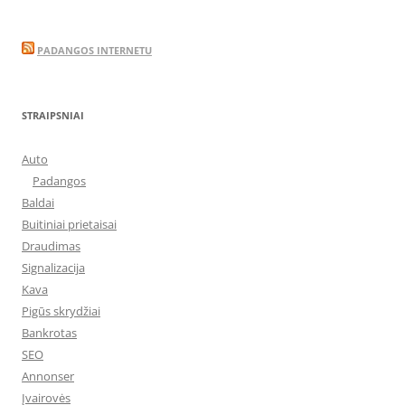
PADANGOS INTERNETU
STRAIPSNIAI
Auto
Padangos
Baldai
Buitiniai prietaisai
Draudimas
Signalizacija
Kava
Pigūs skrydžiai
Bankrotas
SEO
Annonser
Įvairovės