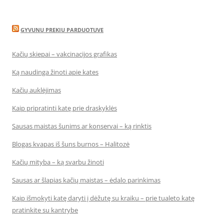
GYVUNU PREKIU PARDUOTUVE
Kačių skiepai – vakcinacijos grafikas
Ką naudinga žinoti apie kates
Kačių auklėjimas
Kaip pripratinti katę prie draskyklės
Sausas maistas šunims ar konservai – ką rinktis
Blogas kvapas iš šuns burnos – Halitozė
Kačių mityba – ką svarbu žinoti
Sausas ar šlapias kačių maistas – ėdalo parinkimas
Kaip išmokyti katę daryti į dėžutę su kraiku – prie tualeto katę
pratinkite su kantrybe