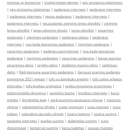
maistas ar konservai
|
isvalyti tepalo demes
|
seo straipsniu talpinimas
|
seo straipsniu talpinimas
|
padangos internetu
|
padangos internetu
|
padangos internetu
|
pigios padangos
|
padangos internetu
|
padangos internetu
|
neuzsalantis zieminis langu ploviklis
|
zieminis
langu ploviklis
|
langu plovimo skystis
|
langu ploviklis
|
vasarines
padangos
|
ziemines padangos
|
padangos pigiau
|
padangos
internetu
|
nuo kada keiciamos padangos
|
ziemines padangos
|
vasarines padangos
|
padangu pasirinkimas
|
nuo kada keiciamos
padangos
|
ziemines padangos
|
vasarines padangos
|
kavos aparatu
atsargines dalys
|
viryklių dalys
|
skalbimo masinu dalys
|
saldytuvu
dalys
|
Kiek kainuoja vasarines padangos
|
Geriausi asariniu padangu
gamintojai 2021 metais
|
tofu su bambuko anglimi
|
tofu zalios arbatos
ekstraktu
|
tofu kraikas originalus
|
prekiu gyvunams grazinimas
|
elektromobiliu ikrovimui
|
paskolos bustui
|
kreditas internetu
|
kaciu
mityba
|
išmokykite katę
|
perkraustymo paslaugos vilniuje
|
meistras
vilniuje
|
odontologijos klinika
|
super premium
|
sunu maistas
|
sunu
edalas
|
valandinis darzelis vilniuje
|
josera katems
|
josera sunims
|
paskolos internetu
|
guoliai sunims
|
dubeneliai sunims
|
sunu
dziovintuvai
|
konservai sunims
|
kaciu tualetas
|
sausas maistas