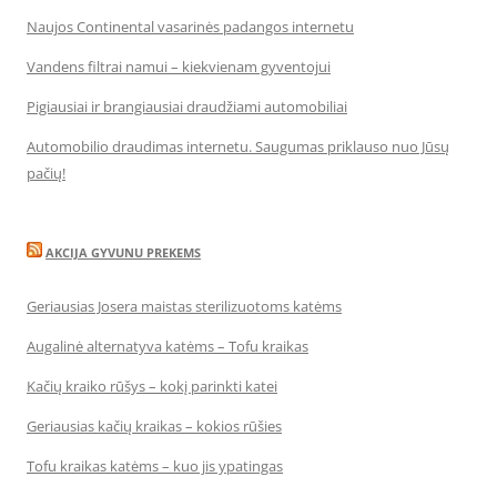
Naujos Continental vasarinės padangos internetu
Vandens filtrai namui – kiekvienam gyventojui
Pigiausiai ir brangiausiai draudžiami automobiliai
Automobilio draudimas internetu. Saugumas priklauso nuo Jūsų
pačių!
AKCIJA GYVUNU PREKEMS
Geriausias Josera maistas sterilizuotoms katėms
Augalinė alternatyva katėms – Tofu kraikas
Kačių kraiko rūšys – kokį parinkti katei
Geriausias kačių kraikas – kokios rūšies
Tofu kraikas katėms – kuo jis ypatingas