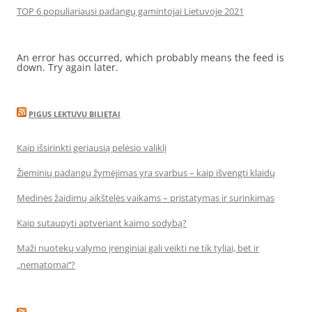
TOP 6 populiariausi padangų gamintojai Lietuvoje 2021
An error has occurred, which probably means the feed is
down. Try again later.
PIGUS LEKTUVU BILIETAI
Kaip išsirinkti geriausią pelėsio valiklį
Žieminių padangų žymėjimas yra svarbus – kaip išvengti klaidų
Medinės žaidimų aikštelės vaikams – pristatymas ir surinkimas
Kaip sutaupyti aptveriant kaimo sodybą?
Maži nuotekų valymo įrenginiai gali veikti ne tik tyliai, bet ir
„nematomai‘‘?