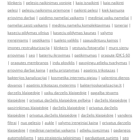
klinkeris
|
pelesio naikinimas vonioje
|
kaip isnaikinti
|
kaip naikinti
pelesi
|
pelesiu naikinimo priemone
|
naikinti pelesi
|
kiek kainuoja
griovimo darbai
|
zaidimo nameliai vaikams
|
mediniai vaiku nameliai
|
nameliai zaisti vaikams
|
mediniu nameliu komplektavimas
|
toneriai
|
kaseciu pildymas vilnius
|
kaseciu pildymas kaunas
|
valymo
įrenginiams
|
septikams
|
tualeto valiklis
|
spausdintuvu kainos
|
imones restrukturizacija
|
klinkeris
|
vestuviu fotografai
|
muro sienu
griovimas
|
seo
|
bateriju ikrovimas
|
patikimumas
|
orapute JDK S 60
|
oraputes membranos
|
indu ploviklis
|
pavojingu atlieku tvarkymas
|
griovimo darbai kaina
|
geliu pristatymas
|
apatinis trikotazas
|
bakterijos kanalizacijai
|
kosmetika internetu pigiau
|
valentino dienos
dovanos
|
apatinis trikotazas moterims
|
bakterijoskanalizacijai.lt
|
darzelis klaipedoje
|
vaiku darzelis klaipedoje
|
pagalba tėvams
klaipėdoje
|
privatus darželis klaipėdoje gelbėja
|
darželis klaipėdoje
|
pasirinkimas klaipėdoje
|
darželis klaipėdoje
|
privatus darželis
klaipėdoje
|
privatus darželis klaipėdoje
|
darželis klaipėdoje
|
vandens
filtrai
|
nuo pelesio
|
aukle
|
valymo irenginiai kaina
|
privatus darzelis
klaipedoje
|
mediniai nameliai vaikams
|
atlieku isvezimas
|
padangos
automobiliams
|
seo straipsniu talpinimas
|
parduotuve sunims
|
seo