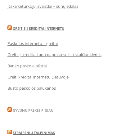
Įtaka keturkojų išvaizdai – šunų ėdalas
GREITIEJI KREDITAI INTERNETU
Paskolos internetu – greitai
Greitieji kreditai tapo paprastesni su skaičiuoklėmis
Banko paskola būstui
Greiti kreditai internetu Lietuvoje
Būsto paskolos palūkanos
GYVUNU PREKES PIGIAU
STRAIPSNIU TALPINIMAS