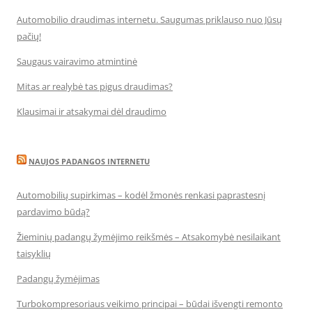
Automobilio draudimas internetu. Saugumas priklauso nuo Jūsų
pačių!
Saugaus vairavimo atmintinė
Mitas ar realybė tas pigus draudimas?
Klausimai ir atsakymai dėl draudimo
NAUJOS PADANGOS INTERNETU
Automobilių supirkimas – kodėl žmonės renkasi paprastesnį
pardavimo būdą?
Žieminių padangų žymėjimo reikšmės – Atsakomybė nesilaikant
taisyklių
Padangų žymėjimas
Turbokompresoriaus veikimo principai – būdai išvengti remonto