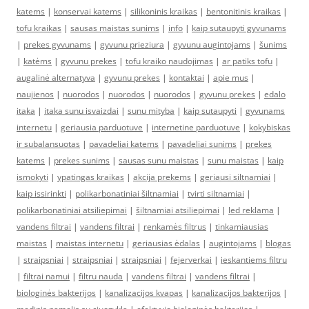
katems
|
konservai katems
|
silikoninis kraikas
|
bentonitinis kraikas
|
tofu kraikas
|
sausas maistas sunims
|
info
|
kaip sutaupyti gyvunams
|
prekes gyvunams
|
gyvunu prieziura
|
gyvunu augintojams
|
šunims
|
katėms
|
gyvunu prekes
|
tofu kraiko naudojimas
|
ar patiks tofu
|
augalinė alternatyva
|
gyvunu prekes
|
kontaktai
|
apie mus
|
naujienos
|
nuorodos
|
nuorodos
|
nuorodos
|
gyvunu prekes
|
edalo
itaka
|
itaka sunu isvaizdai
|
sunu mityba
|
kaip sutaupyti
|
gyvunams
internetu
|
geriausia parduotuve
|
internetine parduotuve
|
kokybiskas
ir subalansuotas
|
pavadeliai katems
|
pavadeliai sunims
|
prekes
katems
|
prekes sunims
|
sausas sunu maistas
|
sunu maistas
|
kaip
ismokyti
|
ypatingas kraikas
|
akcija prekems
|
geriausi siltnamiai
|
kaip issirinkti
|
polikarbonatiniai šiltnamiai
|
tvirti siltnamiai
|
polikarbonatiniai atsiliepimai
|
šiltnamiai atsiliepimai
|
led reklama
|
vandens filtrai
|
vandens filtrai
|
renkamės filtrus
|
tinkamiausias
maistas
|
maistas internetu
|
geriausias ėdalas
|
augintojams
|
blogas
|
straipsniai
|
straipsniai
|
straipsniai
|
fejerverkai
|
ieskantiems filtru
|
filtrai namui
|
filtru nauda
|
vandens filtrai
|
vandens filtrai
|
biologinės bakterijos
|
kanalizacijos kvapas
|
kanalizacijos bakterijos
|