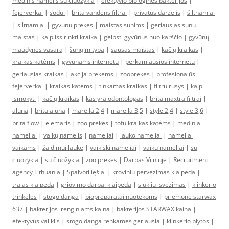
medinis namelis su ciuozykla
|
efektyvio biologinės bakterijos
|
fejerverkai
|
sodui
|
brita vandens filtrai
|
privatus darzelis
|
šiltnamiai
|
siltnamiai
|
gyvunu prekes
|
maistas sunims
|
geriausias sunu
maistas
|
kaip issirinkti kraika
|
gelbsti gyvūnus nuo karščio
|
gyvūnų
maudynės vasarą
|
šunų mityba
|
sausas maistas
|
kačių kraikas
|
kraikas katėms
|
gyvūnams internetu
|
perkamiausios internetu
|
geriausias kraikas
|
akcija prekems
|
zooprekės
|
profesionalūs
fejerverkai
|
kraikas katems
|
tinkamas kraikas
|
filtru rusys
|
kaip
ismokyti
|
kačių kraikas
|
kas yra odontologas
|
brita maxtra filtrai
|
aluna
|
brita aluna
|
marella 2,4
|
marella 3,5
|
style 2,4
|
style 3,6
|
brita flow
|
elemaris
|
zoo prekes
|
tofu kraikas katėms
|
mediniai
nameliai
|
vaikų namelis
|
nameliai
|
lauko nameliai
|
nameliai
vaikams
|
žaidimui lauke
|
vaikiski nameliai
|
vaiku nameliai
|
su
ciuozykla
|
su čiuožykla
|
zoo prekes
|
Darbas Vilniuje
|
Recruitment
agency Lithuania
|
Spalvoti lęšiai
|
kroviniu pervezimas klaipeda
|
tralas klaipeda
|
griovimo darbai klaipeda
|
siukliu isvezimas
|
klinkerio
trinkeles
|
stogo danga
|
biopreparatai nuotekoms
|
priemone starwax
637
|
bakterijos irenginiams kaina
|
bakterijos STARWAX kaina
|
efektyvus valiklis
|
stogo danga renkames geriausia
|
klinkerio plytos
|