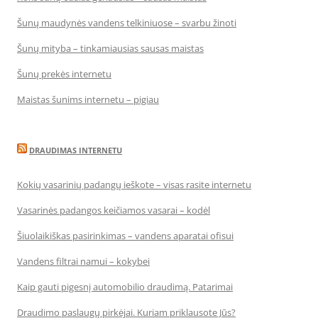
Šunų maudynės vandens telkiniuose – svarbu žinoti
Šunų mityba – tinkamiausias sausas maistas
Šunų prekės internetu
Maistas šunims internetu – pigiau
DRAUDIMAS INTERNETU
Kokių vasarinių padangų ieškote – visas rasite internetu
Vasarinės padangos keičiamos vasarai – kodėl
Šiuolaikiškas pasirinkimas – vandens aparatai ofisui
Vandens filtrai namui – kokybei
Kaip gauti pigesnį automobilio draudimą. Patarimai
Draudimo paslaugų pirkėjai. Kuriam priklausote Jūs?