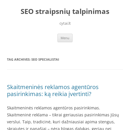
Skip
to
SEO straipsnių talpinimas
content
cytai.lt
Menu
TAG ARCHIVES:
SEO SPECIALISTAI
Skaitmeninės reklamos agentūros
pasirinkimas: ką reikia įvertinti?
Skaitmeninės reklamos agentūros pasirinkimas.
Skaitmeninė reklama – tikrai geriausias pasirinkimas Jūsų
verslui. Taip, tradicinė, kuri dažniausiai apima stengus,
skrajutes ir panašiai – nėra blogas dalykas, geriau nei