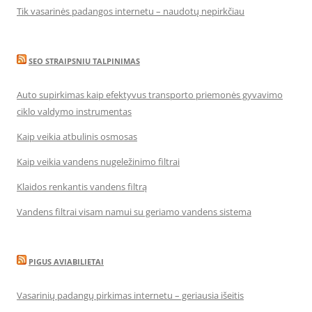
Tik vasarinės padangos internetu – naudotų nepirkčiau
SEO STRAIPSNIU TALPINIMAS
Auto supirkimas kaip efektyvus transporto priemonės gyvavimo
ciklo valdymo instrumentas
Kaip veikia atbulinis osmosas
Kaip veikia vandens nugeležinimo filtrai
Klaidos renkantis vandens filtrą
Vandens filtrai visam namui su geriamo vandens sistema
PIGUS AVIABILIETAI
Vasarinių padangų pirkimas internetu – geriausia išeitis