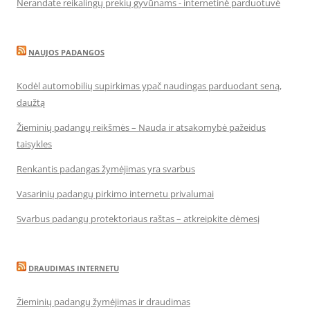
Nerandate reikalingų prekių gyvūnams - internetinė parduotuvė
NAUJOS PADANGOS
Kodėl automobilių supirkimas ypač naudingas parduodant seną,
daužtą
Žieminių padangų reikšmės – Nauda ir atsakomybė pažeidus
taisykles
Renkantis padangas žymėjimas yra svarbus
Vasarinių padangų pirkimo internetu privalumai
Svarbus padangų protektoriaus raštas – atkreipkite dėmesį
DRAUDIMAS INTERNETU
Žieminių padangų žymėjimas ir draudimas