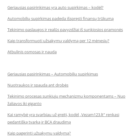
Geriausias pasirinkimas yra auto supirkimas – kodėl?
Automobilių supirkimas padeda išspręsti finansų trūkumą
Tekinimo paslaugos ir realūs pavyzdžiai iš sunkiosios pramonės
Kaip transformuoti užsakymų valdymą per 12 mėnesių?
Atbulinis osmosas ir nauda
Geriausias pasirinkimas – Automobilių supirkimas
Nuotraukos ir spauda ant drobės
Tekinimo procesas sunkiųjų mechanizmų komponentams – Nuo
žaliavos iki giganto
Kai ramybė yra svarbiau už greitį, kodėl „Vezam123.lt“ renkasi
pedantišką tvarką ir BCA draudimą
Kaip pagerinti užsakymų valdymą?