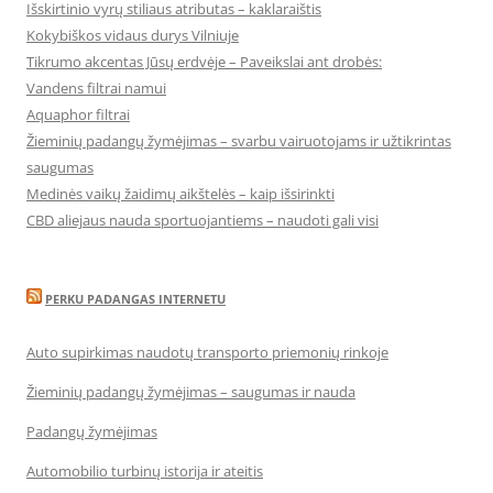
Išskirtinio vyrų stiliaus atributas – kaklaraištis
Kokybiškos vidaus durys Vilniuje
Tikrumo akcentas Jūsų erdvėje – Paveikslai ant drobės:
Vandens filtrai namui
Aquaphor filtrai
Žieminių padangų žymėjimas – svarbu vairuotojams ir užtikrintas
saugumas
Medinės vaikų žaidimų aikštelės – kaip išsirinkti
CBD aliejaus nauda sportuojantiems – naudoti gali visi
PERKU PADANGAS INTERNETU
Auto supirkimas naudotų transporto priemonių rinkoje
Žieminių padangų žymėjimas – saugumas ir nauda
Padangų žymėjimas
Automobilio turbinų istorija ir ateitis