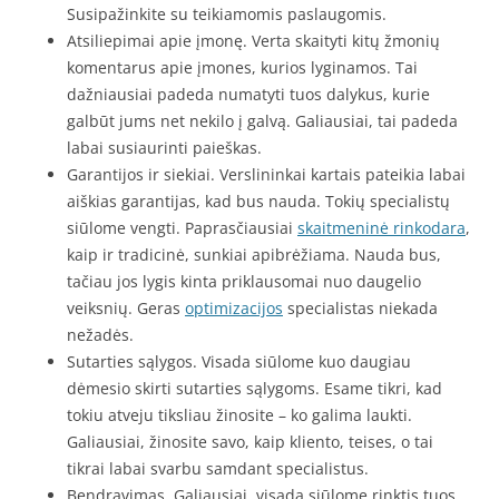
Susipažinkite su teikiamomis paslaugomis.
Atsiliepimai apie įmonę. Verta skaityti kitų žmonių
komentarus apie įmones, kurios lyginamos. Tai
dažniausiai padeda numatyti tuos dalykus, kurie
galbūt jums net nekilo į galvą. Galiausiai, tai padeda
labai susiaurinti paieškas.
Garantijos ir siekiai. Verslininkai kartais pateikia labai
aiškias garantijas, kad bus nauda. Tokių specialistų
siūlome vengti. Paprasčiausiai
skaitmeninė rinkodara
,
kaip ir tradicinė, sunkiai apibrėžiama. Nauda bus,
tačiau jos lygis kinta priklausomai nuo daugelio
veiksnių. Geras
optimizacijos
specialistas niekada
nežadės.
Sutarties sąlygos. Visada siūlome kuo daugiau
dėmesio skirti sutarties sąlygoms. Esame tikri, kad
tokiu atveju tiksliau žinosite – ko galima laukti.
Galiausiai, žinosite savo, kaip kliento, teises, o tai
tikrai labai svarbu samdant specialistus.
Bendravimas. Galiausiai, visada siūlome rinktis tuos,