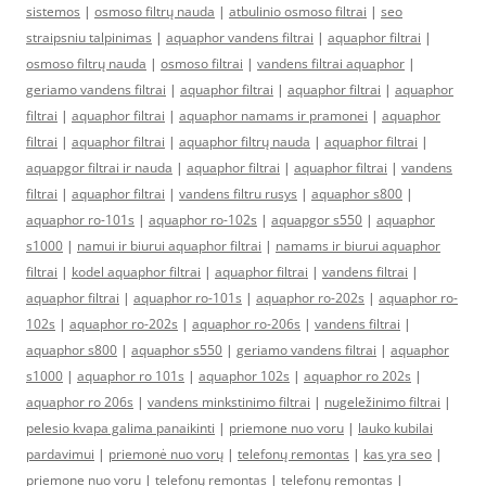
sistemos
|
osmoso filtrų nauda
|
atbulinio osmoso filtrai
|
seo
straipsniu talpinimas
|
aquaphor vandens filtrai
|
aquaphor filtrai
|
osmoso filtrų nauda
|
osmoso filtrai
|
vandens filtrai aquaphor
|
geriamo vandens filtrai
|
aquaphor filtrai
|
aquaphor filtrai
|
aquaphor
filtrai
|
aquaphor filtrai
|
aquaphor namams ir pramonei
|
aquaphor
filtrai
|
aquaphor filtrai
|
aquaphor filtrų nauda
|
aquaphor filtrai
|
aquapgor filtrai ir nauda
|
aquaphor filtrai
|
aquaphor filtrai
|
vandens
filtrai
|
aquaphor filtrai
|
vandens filtru rusys
|
aquaphor s800
|
aquaphor ro-101s
|
aquaphor ro-102s
|
aquapgor s550
|
aquaphor
s1000
|
namui ir biurui aquaphor filtrai
|
namams ir biurui aquaphor
filtrai
|
kodel aquaphor filtrai
|
aquaphor filtrai
|
vandens filtrai
|
aquaphor filtrai
|
aquaphor ro-101s
|
aquaphor ro-202s
|
aquaphor ro-
102s
|
aquaphor ro-202s
|
aquaphor ro-206s
|
vandens filtrai
|
aquaphor s800
|
aquaphor s550
|
geriamo vandens filtrai
|
aquaphor
s1000
|
aquaphor ro 101s
|
aquaphor 102s
|
aquaphor ro 202s
|
aquaphor ro 206s
|
vandens minkstinimo filtrai
|
nugeležinimo filtrai
|
pelesio kvapa galima panaikinti
|
priemone nuo voru
|
lauko kubilai
pardavimui
|
priemonė nuo vorų
|
telefonų remontas
|
kas yra seo
|
priemone nuo voru
|
telefonų remontas
|
telefonų remontas
|