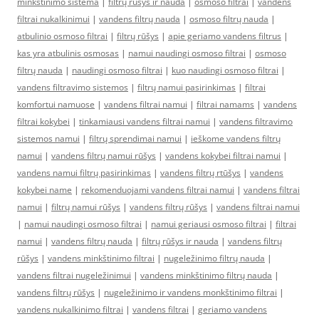
minkštinimo sistema
|
filtrų rūšys ir nauda
|
osmoso filtrai
|
vandens
filtrai nukalkinimui
|
vandens filtrų nauda
|
osmoso filtrų nauda
|
atbulinio osmoso filtrai
|
filtrų rūšys
|
apie geriamo vandens filtrus
|
kas yra atbulinis osmosas
|
namui naudingi osmoso filtrai
|
osmoso
filtrų nauda
|
naudingi osmoso filtrai
|
kuo naudingi osmoso filtrai
|
vandens filtravimo sistemos
|
filtrų namui pasirinkimas
|
filtrai
komfortui namuose
|
vandens filtrai namui
|
filtrai namams
|
vandens
filtrai kokybei
|
tinkamiausi vandens filtrai namui
|
vandens filtravimo
sistemos namui
|
filtrų sprendimai namui
|
ieškome vandens filtrų
namui
|
vandens filtrų namui rūšys
|
vandens kokybei filtrai namui
|
vandens namui filtrų pasirinkimas
|
vandens filtrų rtūšys
|
vandens
kokybei name
|
rekomenduojami vandens filtrai namui
|
vandens filtrai
namui
|
filtrų namui rūšys
|
vandens filtrų rūšys
|
vandens filtrai namui
|
namui naudingi osmoso filtrai
|
namui geriausi osmoso filtrai
|
filtrai
namui
|
vandens filtrų nauda
|
filtrų rūšys ir nauda
|
vandens filtrų
rūšys
|
vandens minkštinimo filtrai
|
nugeležinimo filtrų nauda
|
vandens filtrai nugeležinimui
|
vandens minkštinimo filtrų nauda
|
vandens filtrų rūšys
|
nugeležinimo ir vandens monkštinimo filtrai
|
vandens nukalkinimo filtrai
|
vandens filtrai
|
geriamo vandens