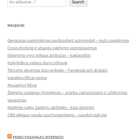
Search
NAUJAUSI
Geriausias pasirinkimas parduodant automobilį – Auto supirkimas
Cross-docking ir atsargų valdymo optimizavimas
Išskirtinio vyrų stiliaus atributas – kaklaraištis
Kokybiškos vidaus durys Vilniuje
Tikrumo akcentas Jūsų erdvėje – Paveikslai ant drobės:
Vandens filtrai namui
Aquaphor filtrai
Žieminių padangų žymėjimas – svarbu vairuotojams ir užtikrintas
saugumas
Medinės vaikų žaidimų aikštelės – kaip išsirinkti
CBD aliejaus nauda sportuojantiems – naudoti gali visi
PERKU PADANGAS INTERNETU