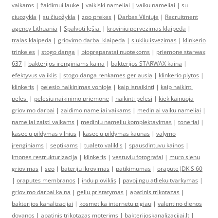
vaikams
|
žaidimui lauke
|
vaikiski nameliai
|
vaiku nameliai
|
su
ciuozykla
|
su čiuožykla
|
zoo prekes
|
Darbas Vilniuje
|
Recruitment
agency Lithuania
|
Spalvoti lęšiai
|
kroviniu pervezimas klaipeda
|
tralas klaipeda
|
griovimo darbai klaipeda
|
siukliu isvezimas
|
klinkerio
trinkeles
|
stogo danga
|
biopreparatai nuotekoms
|
priemone starwax
637
|
bakterijos irenginiams kaina
|
bakterijos STARWAX kaina
|
efektyvus valiklis
|
stogo danga renkames geriausia
|
klinkerio plytos
|
klinkeris
|
pelesio naikinimas vonioje
|
kaip isnaikinti
|
kaip naikinti
pelesi
|
pelesiu naikinimo priemone
|
naikinti pelesi
|
kiek kainuoja
griovimo darbai
|
zaidimo nameliai vaikams
|
mediniai vaiku nameliai
|
nameliai zaisti vaikams
|
mediniu nameliu komplektavimas
|
toneriai
|
kaseciu pildymas vilnius
|
kaseciu pildymas kaunas
|
valymo
įrenginiams
|
septikams
|
tualeto valiklis
|
spausdintuvu kainos
|
imones restrukturizacija
|
klinkeris
|
vestuviu fotografai
|
muro sienu
griovimas
|
seo
|
bateriju ikrovimas
|
patikimumas
|
orapute JDK S 60
|
oraputes membranos
|
indu ploviklis
|
pavojingu atlieku tvarkymas
|
griovimo darbai kaina
|
geliu pristatymas
|
apatinis trikotazas
|
bakterijos kanalizacijai
|
kosmetika internetu pigiau
|
valentino dienos
dovanos
|
apatinis trikotazas moterims
|
bakterijoskanalizacijai.lt
|