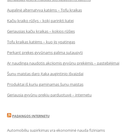
Augalinė alternatyva katėms – Tofu kraikas
Kačių kraiko rūšys – kokį parinkti katei
Geriausias kačių kraikas – kokios rūšies
Tofu kraikas katėms – kuo jis ypatingas
Perkant prekes gyvūnams galima sutaupyti
Ar naudinga naudotis akcijomis gyvūnų prekėmis – pastebėjimai
Šunų maistas daro įtaką augintinio išvaizdai
Produktai iš kurių gaminamas šunų maistas
Geriausia gyvūnų prekių parduotuvė – internetu
PADANGOS INTERNETU
Automobilių supirkimas yra ekonominė nauda fiziniams