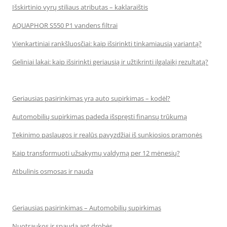
Išskirtinio vyrų stiliaus atributas – kaklaraištis
AQUAPHOR S550 P1 vandens filtrai
Vienkartiniai rankšluosčiai: kaip išsirinkti tinkamiausią variantą?
Geliniai lakai: kaip išsirinkti geriausią ir užtikrinti ilgalaikį rezultatą?
Geriausias pasirinkimas yra auto supirkimas – kodėl?
Automobilių supirkimas padeda išspręsti finansų trūkumą
Tekinimo paslaugos ir realūs pavyzdžiai iš sunkiosios pramonės
Kaip transformuoti užsakymų valdymą per 12 mėnesių?
Atbulinis osmosas ir nauda
Geriausias pasirinkimas – Automobilių supirkimas
Nuotraukos ir spauda ant drobės