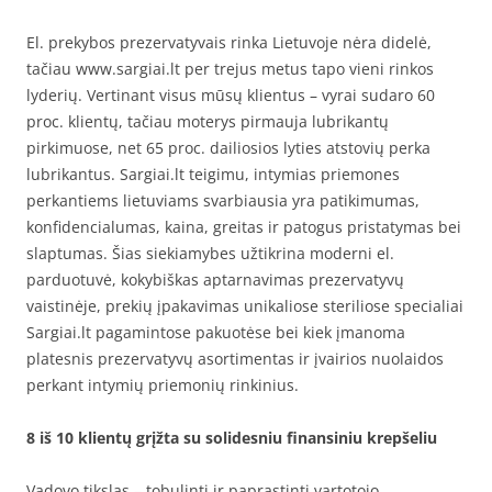
El. prekybos prezervatyvais rinka Lietuvoje nėra didelė,
tačiau www.sargiai.lt per trejus metus tapo vieni rinkos
lyderių. Vertinant visus mūsų klientus – vyrai sudaro 60
proc. klientų, tačiau moterys pirmauja lubrikantų
pirkimuose, net 65 proc. dailiosios lyties atstovių perka
lubrikantus. Sargiai.lt teigimu, intymias priemones
perkantiems lietuviams svarbiausia yra patikimumas,
konfidencialumas, kaina, greitas ir patogus pristatymas bei
slaptumas. Šias siekiamybes užtikrina moderni el.
parduotuvė, kokybiškas aptarnavimas prezervatyvų
vaistinėje, prekių įpakavimas unikaliose steriliose specialiai
Sargiai.lt pagamintose pakuotėse bei kiek įmanoma
platesnis prezervatyvų asortimentas ir įvairios nuolaidos
perkant intymių priemonių rinkinius.
8 iš 10 klientų grįžta su solidesniu finansiniu krepšeliu
Vadovo tikslas – tobulinti ir paprastinti vartotojo