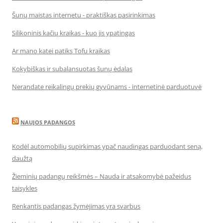
Šunų maistas internetu - praktiškas pasirinkimas
Silikoninis kačių kraikas - kuo jis ypatingas
Ar mano katei patiks Tofu kraikas
Kokybiškas ir subalansuotas šunų ėdalas
Nerandate reikalingų prekių gyvūnams - internetinė parduotuvė
NAUJOS PADANGOS
Kodėl automobilių supirkimas ypač naudingas parduodant seną,
daužtą
Žieminių padangų reikšmės – Nauda ir atsakomybė pažeidus
taisykles
Renkantis padangas žymėjimas yra svarbus