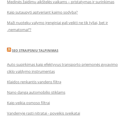
Medinės žaidimų aikštelės vaikams – pristatymas ir surinkimas
Kaip sutaupyti aptveriant kaimo sodybą?
Maži nuotekų valymo įrenginiai gali veikti ne tik tyliai, bet ir
„nematomai‘‘?
SEO STRAIPSNIU TALPINIMAS
Auto supirkimas kaip efektyvus transporto priemonės gyvavimo
ciklo valdymo instrumentas
Klaidos renkantis vandens filtrą
Nano danga automobilio stiklams
Kaip veikia osmoso filtrai
Vandenyje rasti nitratai - poveikis sveikatai