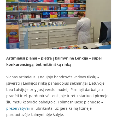
Artimiausi planai – plėtra į kaimyninę Lenkija – super
konkurencingą, bet milžinišką rinką
Vienas artimiausių naujojo bendrovės vadovo tikslų –
įsiveržti į Lenkijos rinką panaudojus sėkmingai Lietuvoje
beu Latvijoje prigijusį verslo modelį. Pirmieji darbai jau
pradėti ir el. parduotuvė Lenkijoje turėtų startuoti pirmojo
šių metų ketvirčio pabaigoje. Tolimesniuose planuose –
prezervatyvai
ir lubrikantai už gerą kainą fizinėje
parduotuvėje kaimyninėje šalyje.