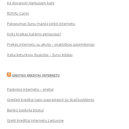
Ką dovanoti įsigijusiam katę
ROYAL Canin
Patogumas šunų maistą pirkti internetu
Koks kraikas katėms geriausias?
Prekės internetu su akcija – praktiškas pasirinkimas
Įtaka keturkojų išvaizdai – šunų ėdalas
GREITIEJI KREDITAI INTERNETU
Paskolos internetu – greitai
Greitieji kreditai tapo paprastesni su skaičiuoklėmis
Banko paskola būstui
Greiti kreditai internetu Lietuvoje