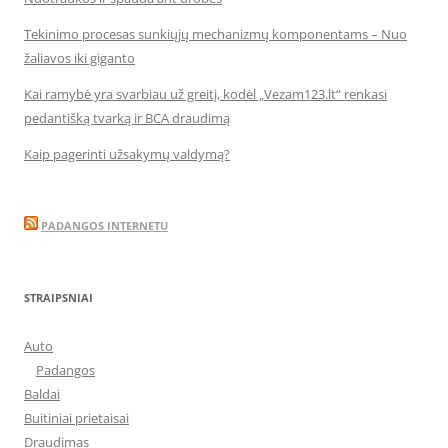
Tekinimo procesas sunkiųjų mechanizmų komponentams – Nuo
žaliavos iki giganto
Kai ramybė yra svarbiau už greitį, kodėl „Vezam123.lt“ renkasi
pedantišką tvarką ir BCA draudimą
Kaip pagerinti užsakymų valdymą?
PADANGOS INTERNETU
STRAIPSNIAI
Auto
Padangos
Baldai
Buitiniai prietaisai
Draudimas