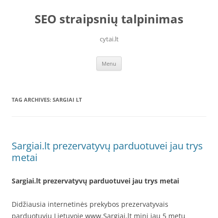
Skip
to
SEO straipsnių talpinimas
content
cytai.lt
Menu
TAG ARCHIVES:
SARGIAI LT
Sargiai.lt prezervatyvų parduotuvei jau trys
metai
Sargiai.lt prezervatyvų parduotuvei jau trys metai
Didžiausia internetinės prekybos prezervatyvais
parduotuvių Lietuvoje www.Sargiai.lt mini jau 5 metų