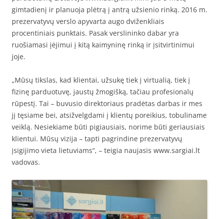
gimtadienį ir planuoja plėtrą į antrą užsienio rinką. 2016 m.
prezervatyvų verslo apyvarta augo dviženkliais
procentiniais punktais. Pasak verslininko dabar yra
ruošiamasi įėjimui į kitą kaimyninę rinką ir įsitvirtinimui
joje.
„Mūsų tikslas, kad klientai, užsukę tiek į virtualią, tiek į
fizinę parduotuvę, jaustų žmogišką, tačiau profesionalų
rūpestį. Tai – buvusio direktoriaus pradėtas darbas ir mes
jį tęsiame bei, atsižvelgdami į klientų poreikius, tobuliname
veiklą. Nesiekiame būti pigiausiais, norime būti geriausiais
klientui. Mūsų vizija – tapti pagrindine prezervatyvų
įsigijimo vieta lietuviams“, – teigia naujasis www.sargiai.lt
vadovas.