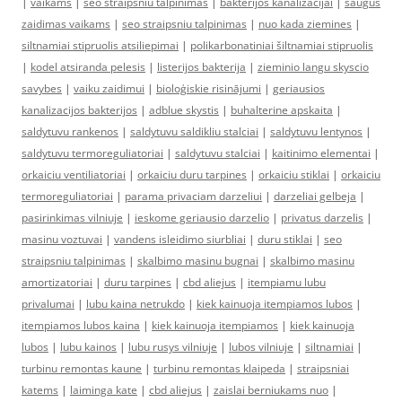
|
vaikams
|
seo straipsniu talpinimas
|
bakterijos kanalizacijai
|
saugus
zaidimas vaikams
|
seo straipsniu talpinimas
|
nuo kada ziemines
|
siltnamiai stipruolis atsiliepimai
|
polikarbonatiniai šiltnamiai stipruolis
|
kodel atsiranda pelesis
|
listerijos bakterija
|
zieminio langu skyscio
savybes
|
vaiku zaidimui
|
bioloģiskie risinājumi
|
geriausios
kanalizacijos bakterijos
|
adblue skystis
|
buhalterine apskaita
|
saldytuvu rankenos
|
saldytuvu saldikliu stalciai
|
saldytuvu lentynos
|
saldytuvu termoreguliatoriai
|
saldytuvu stalciai
|
kaitinimo elementai
|
orkaiciu ventiliatoriai
|
orkaiciu duru tarpines
|
orkaiciu stiklai
|
orkaiciu
termoreguliatoriai
|
parama privaciam darzeliui
|
darzeliai gelbeja
|
pasirinkimas vilniuje
|
ieskome geriausio darzelio
|
privatus darzelis
|
masinu voztuvai
|
vandens isleidimo siurbliai
|
duru stiklai
|
seo
straipsniu talpinimas
|
skalbimo masinu bugnai
|
skalbimo masinu
amortizatoriai
|
duru tarpines
|
cbd aliejus
|
itempiamu lubu
privalumai
|
lubu kaina netrukdo
|
kiek kainuoja itempiamos lubos
|
itempiamos lubos kaina
|
kiek kainuoja itempiamos
|
kiek kainuoja
lubos
|
lubu kainos
|
lubu rusys vilniuje
|
lubos vilniuje
|
siltnamiai
|
turbinu remontas kaune
|
turbinu remontas klaipeda
|
straipsniai
katems
|
laiminga kate
|
cbd aliejus
|
zaislai berniukams nuo
|