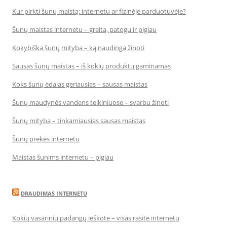
Kur pirkti šunų maistą: internetu ar fizinėje parduotuvėje?
Šunų maistas internetu – greita, patogu ir pigiau
Kokybiška šunų mityba – ką naudinga žinoti
Sausas šunų maistas – iš kokių produktų gaminamas
Koks šunų ėdalas geriausias – sausas maistas
Šunų maudynės vandens telkiniuose – svarbu žinoti
Šunų mityba – tinkamiausias sausas maistas
Šunų prekės internetu
Maistas šunims internetu – pigiau
DRAUDIMAS INTERNETU
Kokių vasarinių padangų ieškote – visas rasite internetu