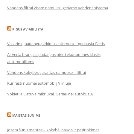
Vandens filtrai visam namui su geriamo vandens sistema
PIGUS AVIABILIETAI
Vasarinių padangų pirkimas internetu – geriausia išeitis
Ar verta brangias padangas pirkti ekonominės klasės
automobiliams
Vandens kokybės garantas namuose – filtrai
Kur rasti nuomai automobilį Vilniuje
Vokietija Lietuva mikriukai. Geriau nei autobusu?
MAISTAS SUNIMS
Josera šunų maistas – kokybė, nauda ir pasirinkimas