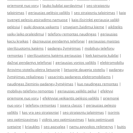
priemonė nuo vorų
|
lauko kubilai pardavimui
|
seo straipsniu
talpinimas
|
geriausias pelėsio valiklis
|
seo straipsniu talpinimas
|
kaip
isvengti pelesio atsiradimo namuose
|
kaip išsirinkti geriausią valiklį
pelėsiui
|
puiki dovana vaikams
|
smagiam žaidimui kieme
|
aikštelės
vaikų laiko praleidimui
|
telefonų remontas naudingas
|
geriausias
kaciu kraikas
|
dazniausiai gendantys telefonai
|
geriausias maistas
sterilizuotoms katėms
|
padangų žymėjimas
|
mobiliųjų telefonų
remontas
|
sterilizuotoms katėms geriausias
|
kiek kainuoja kubilai
|
dažnai gendantys telefonai
|
geriausias vonios valiklis
|
elektromobiliu
ikrovimo stoteliu pletra lietuvoje
|
lietuvoje daugeja stoteliu
|
padangų
žymėjimas reikalingas
|
vasarinės padangos elektromobiliams
|
naudingas žieminių padangų žymėjimas
|
kuo naudingas remontas
|
mobiliųjų telefonų remontas
|
geriausias valiklis peliui
|
efektyvi
priemone nuo voru
|
efektyviai veikiantis pelėsio valiklis
|
priemonė
nuo vorų
|
telefonų remontas
|
josera classic
|
geriausias pelesio
valiklis
|
kas yra seo straipsniai
|
seo straipsniu talpinimas
|
isorinis
seo optimizavimas
|
vidinis seo optimizavimas
|
kaip optimizuoti
svetaine
|
kriaukles
|
seo apzvalga
|
namu apyvokos reikmenys
|
buitis