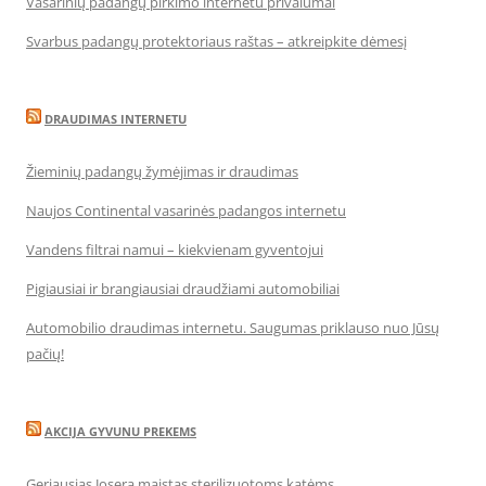
Vasarinių padangų pirkimo internetu privalumai
Svarbus padangų protektoriaus raštas – atkreipkite dėmesį
DRAUDIMAS INTERNETU
Žieminių padangų žymėjimas ir draudimas
Naujos Continental vasarinės padangos internetu
Vandens filtrai namui – kiekvienam gyventojui
Pigiausiai ir brangiausiai draudžiami automobiliai
Automobilio draudimas internetu. Saugumas priklauso nuo Jūsų
pačių!
AKCIJA GYVUNU PREKEMS
Geriausias Josera maistas sterilizuotoms katėms