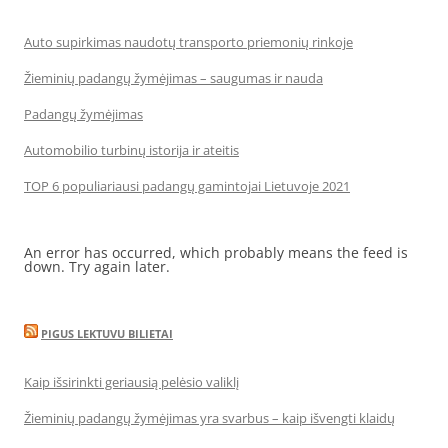
Auto supirkimas naudotų transporto priemonių rinkoje
Žieminių padangų žymėjimas – saugumas ir nauda
Padangų žymėjimas
Automobilio turbinų istorija ir ateitis
TOP 6 populiariausi padangų gamintojai Lietuvoje 2021
An error has occurred, which probably means the feed is
down. Try again later.
PIGUS LEKTUVU BILIETAI
Kaip išsirinkti geriausią pelėsio valiklį
Žieminių padangų žymėjimas yra svarbus – kaip išvengti klaidų