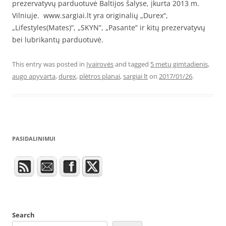
prezervatyvų parduotuvė Baltijos šalyse, įkurta 2013 m.
Vilniuje. www.sargiai.lt yra originalių „Durex“,
„Lifestyles(Mates)”, „SKYN”, „Pasante” ir kitų prezervatyvų
bei lubrikantų parduotuvė.
This entry was posted in
Įvairovės
and tagged
5 metų gimtadienis
,
augo apyvarta
,
durex
,
plėtros planai
,
sargiai lt
on
2017/01/26
.
PASIDALINIMUI
Search