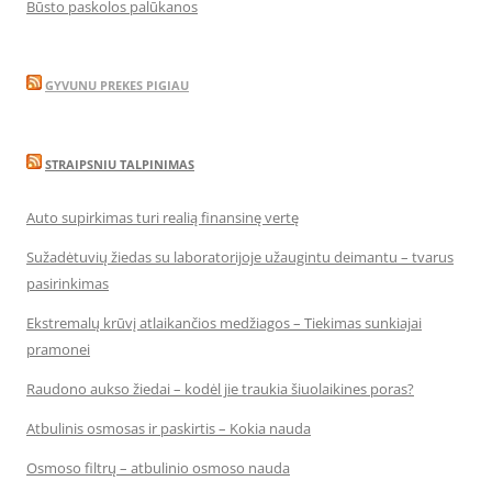
Būsto paskolos palūkanos
GYVUNU PREKES PIGIAU
STRAIPSNIU TALPINIMAS
Auto supirkimas turi realią finansinę vertę
Sužadėtuvių žiedas su laboratorijoje užaugintu deimantu – tvarus
pasirinkimas
Ekstremalų krūvį atlaikančios medžiagos – Tiekimas sunkiajai
pramonei
Raudono aukso žiedai – kodėl jie traukia šiuolaikines poras?
Atbulinis osmosas ir paskirtis – Kokia nauda
Osmoso filtrų – atbulinio osmoso nauda