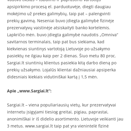
apsipirkimo procesą el. parduotuvėje, diegti daugiau
mokėjimo už prekes galimybių, taip pat – palengvinti
prekių gavimą. Neseniai buvo įdiegta galimybė fizinėje
prezervatyvų vaistinėje atsiskaityti banko kortelėmis.
Lapkričio mėn. buvo įdiegta galimybė naudotis „Omniva“
savitarnos terminalais, taip pat bus siekiama, kad
kiekvienas siuntinys vartotoją Lietuvoje po užsakymo
pasiektų ne ilgiau kaip per 2 dienas. Šiuo metu 80 proc.
Sargiai.lt siuntinių klientus pasiekia kitą darbo dieną po
prekių užsakymo. Lojalūs klientai dažniausiai apsiperka
didesniais kiekiais vidutiniškai kartą į 1,5 mėn.
Apie „www.Sargiai.lt“:
Sargiai.lt – viena populiariausių vietų, kur prezervatyvai
internetu įsigyjami tiesiog greitai, pigiau, paprastai,
anonimiškai ir iš didelio asortimento. Lietuvoje veikianti jau
3 metus. www.sargiai.lt taip pat yra vienintelė fizinė