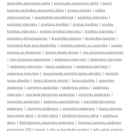
dziovykliu atsargines dalys
|
gartraukiu atsargines dalys
|
bosch
buitines technikos atsargines dalys
|
gyvunu prekes
|
vidinis
optimizavimas
|
pasiskolinti nesudėtinga
|
paskolos internetu
|
paskolos internetu
|
greitasis kreditas
|
greitas kreditas
|
greitas
kreditas internetu
|
greitieji kreditai internetu
|
kreditas internetu
|
paskolos refinansavimas
|
draskykles katems
|
draskykles katems
|
pripratinti kate prie draskykles
|
medinis namelis su ciuozykla
|
sausas
maistas ar konservai
|
isvalyti tepalo demes
|
seo straipsniu talpinimas
|
seo straipsniu talpinimas
|
padangos internetu
|
padangos internetu
|
padangos internetu
|
pigios padangos
|
padangos internetu
|
padangos internetu
|
neuzsalantis zieminis langu ploviklis
|
zieminis
langu ploviklis
|
langu plovimo skystis
|
langu ploviklis
|
vasarines
padangos
|
ziemines padangos
|
padangos pigiau
|
padangos
internetu
|
nuo kada keiciamos padangos
|
ziemines padangos
|
vasarines padangos
|
padangu pasirinkimas
|
nuo kada keiciamos
padangos
|
ziemines padangos
|
vasarines padangos
|
kavos aparatu
atsargines dalys
|
viryklių dalys
|
skalbimo masinu dalys
|
saldytuvu
dalys
|
Kiek kainuoja vasarines padangos
|
Geriausi asariniu padangu
gamintojai 2021 metais
|
tofu su bambuko anglimi
|
tofu zalios arbatos