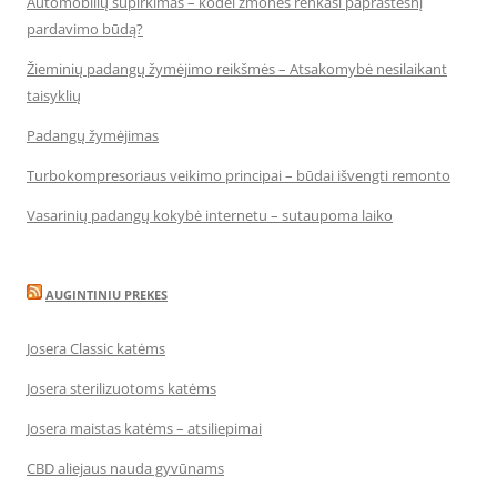
Automobilių supirkimas – kodėl žmonės renkasi paprastesnį
pardavimo būdą?
Žieminių padangų žymėjimo reikšmės – Atsakomybė nesilaikant
taisyklių
Padangų žymėjimas
Turbokompresoriaus veikimo principai – būdai išvengti remonto
Vasarinių padangų kokybė internetu – sutaupoma laiko
AUGINTINIU PREKES
Josera Classic katėms
Josera sterilizuotoms katėms
Josera maistas katėms – atsiliepimai
CBD aliejaus nauda gyvūnams