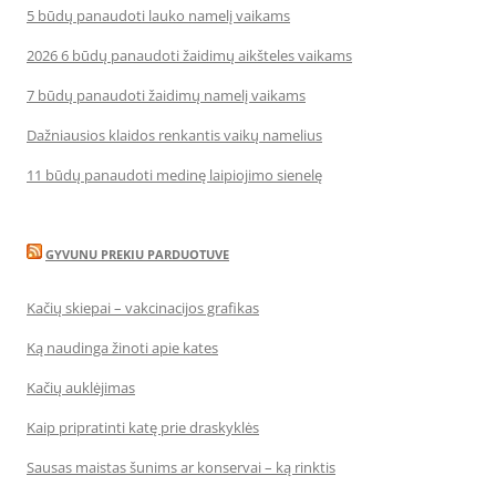
5 būdų panaudoti lauko namelį vaikams
2026 6 būdų panaudoti žaidimų aikšteles vaikams
7 būdų panaudoti žaidimų namelį vaikams
Dažniausios klaidos renkantis vaikų namelius
11 būdų panaudoti medinę laipiojimo sienelę
GYVUNU PREKIU PARDUOTUVE
Kačių skiepai – vakcinacijos grafikas
Ką naudinga žinoti apie kates
Kačių auklėjimas
Kaip pripratinti katę prie draskyklės
Sausas maistas šunims ar konservai – ką rinktis