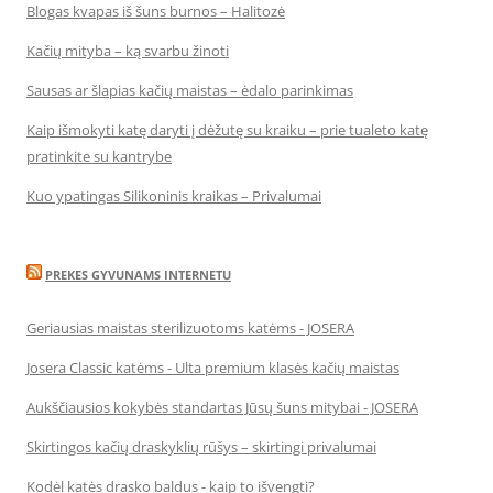
Blogas kvapas iš šuns burnos – Halitozė
Kačių mityba – ką svarbu žinoti
Sausas ar šlapias kačių maistas – ėdalo parinkimas
Kaip išmokyti katę daryti į dėžutę su kraiku – prie tualeto katę
pratinkite su kantrybe
Kuo ypatingas Silikoninis kraikas – Privalumai
PREKES GYVUNAMS INTERNETU
Geriausias maistas sterilizuotoms katėms - JOSERA
Josera Classic katėms - Ulta premium klasės kačių maistas
Aukščiausios kokybės standartas Jūsų šuns mitybai - JOSERA
Skirtingos kačių draskyklių rūšys – skirtingi privalumai
Kodėl katės drasko baldus - kaip to išvengti?