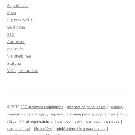
Signalizacija
Kava
Pigūs skrydžiai
Bankrotas
SEO
Annonser
Įvairovės
Visi skelbimai
Statyba
Veža į oro uostus
© 2013
SEO straipsniu talpinimas
|
internetine parduotuve
|
padangų
žymėjimas
|
padangų žymėjimas
|
žieminių padangų žymėjimas
|
filtrų
rūšys
|
filtrai nugeležinimui
|
osmoso filtrai> |
osmoso filtrų nauda
|
osmoso filtrai
|
filtrų rūšys
|
minkštinimo filtrų naudojimas
|