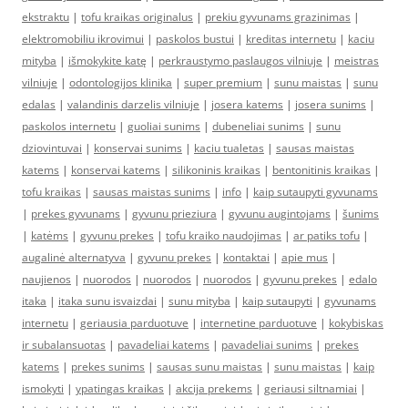
ekstraktu
|
tofu kraikas originalus
|
prekiu gyvunams grazinimas
|
elektromobiliu ikrovimui
|
paskolos bustui
|
kreditas internetu
|
kaciu
mityba
|
išmokykite katę
|
perkraustymo paslaugos vilniuje
|
meistras
vilniuje
|
odontologijos klinika
|
super premium
|
sunu maistas
|
sunu
edalas
|
valandinis darzelis vilniuje
|
josera katems
|
josera sunims
|
paskolos internetu
|
guoliai sunims
|
dubeneliai sunims
|
sunu
dziovintuvai
|
konservai sunims
|
kaciu tualetas
|
sausas maistas
katems
|
konservai katems
|
silikoninis kraikas
|
bentonitinis kraikas
|
tofu kraikas
|
sausas maistas sunims
|
info
|
kaip sutaupyti gyvunams
|
prekes gyvunams
|
gyvunu prieziura
|
gyvunu augintojams
|
šunims
|
katėms
|
gyvunu prekes
|
tofu kraiko naudojimas
|
ar patiks tofu
|
augalinė alternatyva
|
gyvunu prekes
|
kontaktai
|
apie mus
|
naujienos
|
nuorodos
|
nuorodos
|
nuorodos
|
gyvunu prekes
|
edalo
itaka
|
itaka sunu isvaizdai
|
sunu mityba
|
kaip sutaupyti
|
gyvunams
internetu
|
geriausia parduotuve
|
internetine parduotuve
|
kokybiskas
ir subalansuotas
|
pavadeliai katems
|
pavadeliai sunims
|
prekes
katems
|
prekes sunims
|
sausas sunu maistas
|
sunu maistas
|
kaip
ismokyti
|
ypatingas kraikas
|
akcija prekems
|
geriausi siltnamiai
|