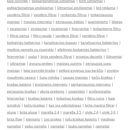
kaip issirinkti
|
polikarbonatiniai šiltnamiai
|
tvirti siltnamiai
|
polikarbonatiniai atsiliepimai
|
šiltnamiai atsiliepimai
|
led reklama
|
vandens filtrai
|
vandens filtrai
|
renkamės filtrus
|
tinkamiausias
maistas
|
maistas internetu
|
geriausias ėdalas
|
augintojams
|
blogas
|
straipsniai
|
straipsniai
|
straipsniai
|
fejerverkai
|
ieskantiems filtru
|
filtrai namui
|
filtru nauda
|
vandens filtrai
|
vandens filtrai
|
biologinės bakterijos
|
kanalizacijos kvapas
|
kanalizacijos bakterijos
|
medinis namelis su ciuozykla
|
efektyvio biologinės bakterijos
|
fejerverkai
|
sodui
|
brita vandens filtrai
|
privatus darzelis
|
šiltnamiai
|
siltnamiai
|
gyvunu prekes
|
maistas sunims
|
geriausias sunu
maistas
|
kaip issirinkti kraika
|
gelbsti gyvūnus nuo karščio
|
gyvūnų
maudynės vasarą
|
šunų mityba
|
sausas maistas
|
kačių kraikas
|
kraikas katėms
|
gyvūnams internetu
|
perkamiausios internetu
|
geriausias kraikas
|
akcija prekems
|
zooprekės
|
profesionalūs
fejerverkai
|
kraikas katems
|
tinkamas kraikas
|
filtru rusys
|
kaip
ismokyti
|
kačių kraikas
|
kas yra odontologas
|
brita maxtra filtrai
|
aluna
|
brita aluna
|
marella 2,4
|
marella 3,5
|
style 2,4
|
style 3,6
|
brita flow
|
elemaris
|
zoo prekes
|
tofu kraikas katėms
|
mediniai
nameliai
|
vaikų namelis
|
nameliai
|
lauko nameliai
|
nameliai