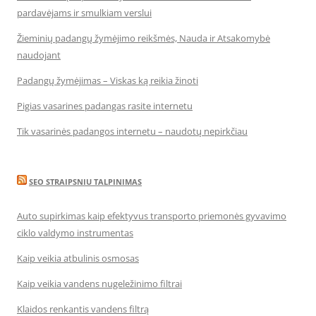
pardavėjams ir smulkiam verslui
Žieminių padangų žymėjimo reikšmės, Nauda ir Atsakomybė
naudojant
Padangų žymėjimas – Viskas ką reikia žinoti
Pigias vasarines padangas rasite internetu
Tik vasarinės padangos internetu – naudotų nepirkčiau
SEO STRAIPSNIU TALPINIMAS
Auto supirkimas kaip efektyvus transporto priemonės gyvavimo
ciklo valdymo instrumentas
Kaip veikia atbulinis osmosas
Kaip veikia vandens nugeležinimo filtrai
Klaidos renkantis vandens filtrą