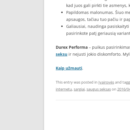
kad juos gali pirkti tie asmenys, k
Papildomas malonumas. Šiuo metu g
apsaugos, tačiau tuo pačiu ir pa
Galiausiai, naudinga pasiskaityt
pasirinkote patį geriausią variant
Durex Performa
– puikus pasirinkimas
seksu
ir nejusti jokio diskomforto. Mylė
Kaip užmauti
.
This entry was posted in
Įvairovės
and tag
internetu
,
sargiai
,
saugus seksas
on
2016/0