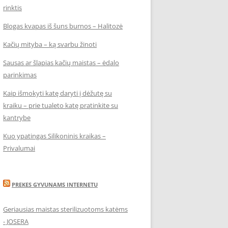
rinktis
Blogas kvapas iš šuns burnos – Halitozė
Kačių mityba – ką svarbu žinoti
Sausas ar šlapias kačių maistas – ėdalo
parinkimas
Kaip išmokyti katę daryti į dėžutę su
kraiku – prie tualeto katę pratinkite su
kantrybe
Kuo ypatingas Silikoninis kraikas –
Privalumai
PREKES GYVUNAMS INTERNETU
Geriausias maistas sterilizuotoms katėms
- JOSERA