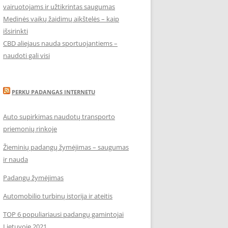
vairuotojams ir užtikrintas saugumas
Medinės vaikų žaidimų aikštelės – kaip
išsirinkti
CBD aliejaus nauda sportuojantiems –
naudoti gali visi
PERKU PADANGAS INTERNETU
Auto supirkimas naudotų transporto
priemonių rinkoje
Žieminių padangų žymėjimas – saugumas
ir nauda
Padangų žymėjimas
Automobilio turbinų istorija ir ateitis
TOP 6 populiariausi padangų gamintojai
Lietuvoje 2021