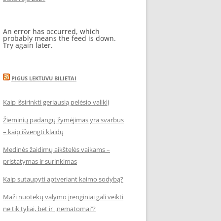
An error has occurred, which
probably means the feed is down.
Try again later.
PIGUS LEKTUVU BILIETAI
Kaip išsirinkti geriausią pelėsio valiklį
Žieminių padangų žymėjimas yra svarbus
– kaip išvengti klaidų
Medinės žaidimų aikštelės vaikams –
pristatymas ir surinkimas
Kaip sutaupyti aptveriant kaimo sodybą?
Maži nuotekų valymo įrenginiai gali veikti
ne tik tyliai, bet ir „nematomai‘‘?