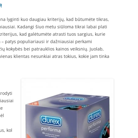
ą
na lyginti kuo daugiau kriterijų, kad būtumėte tikras,
abiausiai. Kadangi šiuo metu siūloma tikrai labai plati
riterijus, kad galėtumėte atrasti tuos sargius, kurie
a
– patys populiariausi ir dažniausiai perkami
žių kokybės bei patrauklios kainos veiksnių. Juolab,
kvienas klientas nesunkiai atras tokius, kokie jam tinka
rodyti
iausiai
te
dėl
us, kol
.