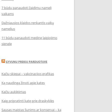
7 būdų panaudoti žaidimų namelį
vaikams
Dažniausios klaidos renkantis vaikų
namelius
11 būdų panaudoti medinę laipiojimo
sienelę
GYVUNU PREKIU PARDUOTUVE
Kačių skiepai – vakcinacijos grafikas
Ką naudinga žinoti apie kates
Kačių auklėjimas
Kaip pripratinti katę prie draskyklės
Sausas maistas šunims ar konservai – ką