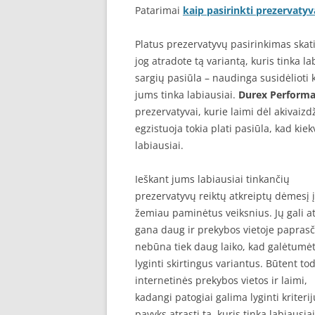
Patarimai
kaip pasirinkti prezervatyv
Platus prezervatyvų pasirinkimas skati
jog atradote tą variantą, kuris tinka l
sargių pasiūla – naudinga susidėlioti k
jums tinka labiausiai.
Durex Perform
prezervatyvai, kurie laimi dėl akivaizd
egzistuoja tokia plati pasiūla, kad kie
labiausiai.
Ieškant jums labiausiai tinkančių
prezervatyvų reiktų atkreiptų dėmesį į
žemiau paminėtus veiksnius. Jų gali at
gana daug ir prekybos vietoje paprasč
nebūna tiek daug laiko, kad galėtumė
lyginti skirtingus variantus. Būtent to
internetinės prekybos vietos ir laimi,
kadangi patogiai galima lyginti kriterij
pavyks atrasti tą, kuris tinka labiausiai