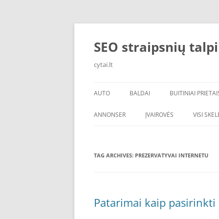
Skip
to
content
SEO straipsnių talp
cytai.lt
AUTO
BALDAI
BUITINIAI PRIETAI
PADANGOS
ANNONSER
ĮVAIROVĖS
VISI SKE
TAG ARCHIVES:
PREZERVATYVAI INTERNETU
Patarimai kaip pasirinkti