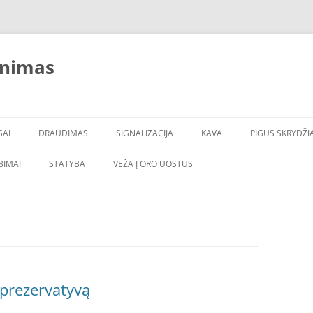
inimas
SAI
DRAUDIMAS
SIGNALIZACIJA
KAVA
PIGŪS SKRYDŽIA
LBIMAI
STATYBA
VEŽA Į ORO UOSTUS
 prezervatyvą