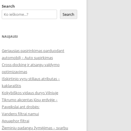
Search
Search
NAUJAUSI
Geriausias pasirinkimas parduodant
automobilį – Auto supirkimas
Cross-docking ir atsargų valdymo
optimizavimas
Išskirtinio vyrų stiliaus atributas –
kaklaraištis
Kokybiškos vidaus durys Vilniuje
Tikrumo akcentas Jūsų erdvėje –
Paveikslai ant drobės:
Vandens filtrai namui
Aquaphor filtrai
Žieminių padangų žymėjimas – svarbu