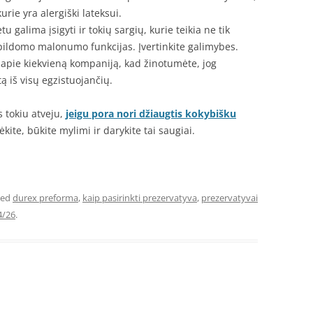
urie yra alergiški lateksui.
alima įsigyti ir tokių sargių, kurie teikia ne tik
pildomo malonumo funkcijas. Įvertinkite galimybes.
i apie kiekvieną kompaniją, kad žinotumėte, jog
ą iš visų egzistuojančių.
 tokiu atveju,
jeigu pora nori džiaugtis kokybišku
kite, būkite mylimi ir darykite tai saugiai.
ged
durex preforma
,
kaip pasirinkti prezervatyva
,
prezervatyvai
4/26
.