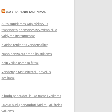
SEO STRAIPSNIU TALPINIMAS
Auto supirkimas kaip efektyvus
transporto priemonės gyvavimo ciklo
valdymo instrumentas
Klaidos renkantis vandens filtrą
Nano danga automobilio stiklams
Kaip veikia osmoso filtrai
Vandenyje rasti nitratai - poveikis
sveikatai
5 būdų panaudoti lauko namelį vaikams
2026 6 būdų panaudoti žaidimų aikšteles
vaikams