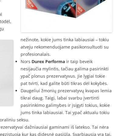
ai
todėl,
gu
nežinote, kokie jums tinka labiausiai – tokiu
atveju rekomenduojame pasikonsultuoti su
profesionalais.
Nors
Durex Performa
ir taip beveik
nesijaučia mylintis, tačiau galima pasirinkti
ypač plonus prezervatyvus. Jie lygiai tokie
pat tvirti, kad galite būti tikras dėl kokybės.
Daugeliui žmonių prezervatyvų kvapas lemia
tikrai daug. Taigi, labai svarbu įvertinti
pasirinkimo galimybes ir įsigyti tokius, kokie
jums tinka labiausiai. Tai ypač aktualu tokiu
oraliniu seksu.
ezervatyvai dažniausiai gaminami iš latekso. Tai nėra
 egzistuoja kur kas didesnė pasiūla. Svarbiausia yra tai,