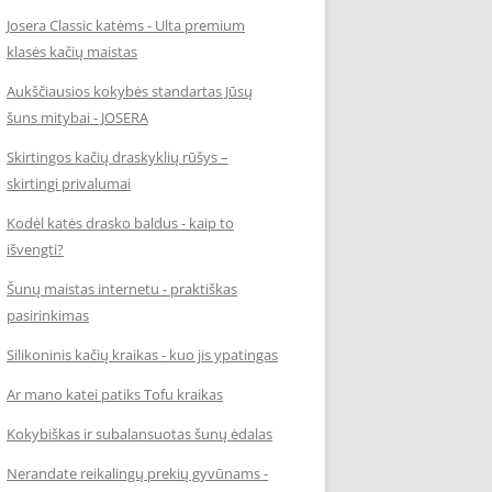
Josera Classic katėms - Ulta premium
klasės kačių maistas
Aukščiausios kokybės standartas Jūsų
šuns mitybai - JOSERA
Skirtingos kačių draskyklių rūšys –
skirtingi privalumai
Kodėl katės drasko baldus - kaip to
išvengti?
Šunų maistas internetu - praktiškas
pasirinkimas
Silikoninis kačių kraikas - kuo jis ypatingas
Ar mano katei patiks Tofu kraikas
Kokybiškas ir subalansuotas šunų ėdalas
Nerandate reikalingų prekių gyvūnams -