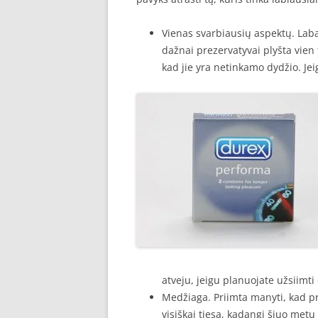
Vienas svarbiausių aspektų. Lab
dažnai prezervatyvai plyšta vien 
kad jie yra netinkamo dydžio. Jei
atveju, jeigu planuojate užsiimti 
Medžiaga. Priimta manyti, kad pr
visiškai tiesa, kadangi šiuo metu